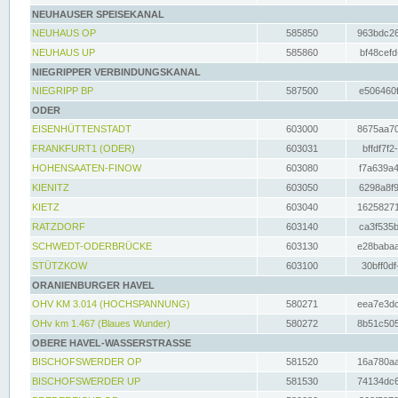
NEUHAUSER SPEISEKANAL
NEUHAUS OP
585850
963bdc26
NEUHAUS UP
585860
bf48cefd
NIEGRIPPER VERBINDUNGSKANAL
NIEGRIPP BP
587500
e506460f
ODER
EISENHÜTTENSTADT
603000
8675aa70
FRANKFURT1 (ODER)
603031
bffdf7f2
HOHENSAATEN-FINOW
603080
f7a639a4
KIENITZ
603050
6298a8f9
KIETZ
603040
16258271
RATZDORF
603140
ca3f535b
SCHWEDT-ODERBRÜCKE
603130
e28babaa
STÜTZKOW
603100
30bff0df
ORANIENBURGER HAVEL
OHV KM 3.014 (HOCHSPANNUNG)
580271
eea7e3dc
OHv km 1.467 (Blaues Wunder)
580272
8b51c505
OBERE HAVEL-WASSERSTRASSE
BISCHOFSWERDER OP
581520
16a780aa
BISCHOFSWERDER UP
581530
74134dc6