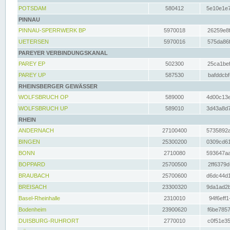
POTSDAM
580412
5e10e1e7
PINNAU
PINNAU-SPERRWERK BP
5970018
26259e8f
UETERSEN
5970016
575da86f
PAREYER VERBINDUNGSKANAL
PAREY EP
502300
25ca1bef
PAREY UP
587530
bafddcbf
RHEINSBERGER GEWÄSSER
WOLFSBRUCH OP
589000
4d00c13e
WOLFSBRUCH UP
589010
3d43a8d7
RHEIN
ANDERNACH
27100400
5735892a
BINGEN
25300200
0309cd61
BONN
2710080
593647aa
BOPPARD
25700500
2ff6379d
BRAUBACH
25700600
d6dc44d1
BREISACH
23300320
9da1ad2b
Basel-Rheinhalle
2310010
94f6eff1
Bodenheim
23900620
f6be7857
DUISBURG-RUHRORT
2770010
c0f51e35