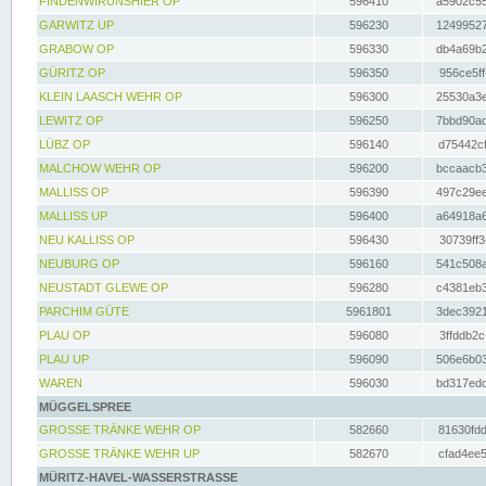
FINDENWIRUNSHIER OP
596410
a5902c55
GARWITZ UP
596230
12499527
GRABOW OP
596330
db4a69b2
GÜRITZ OP
596350
956ce5ff
KLEIN LAASCH WEHR OP
596300
25530a3e
LEWITZ OP
596250
7bbd90ad
LÜBZ OP
596140
d75442cf
MALCHOW WEHR OP
596200
bccaacb3
MALLISS OP
596390
497c29ee
MALLISS UP
596400
a64918a6
NEU KALLISS OP
596430
30739ff3
NEUBURG OP
596160
541c508a
NEUSTADT GLEWE OP
596280
c4381eb3
PARCHIM GÜTE
5961801
3dec3921
PLAU OP
596080
3ffddb2c
PLAU UP
596090
506e6b03
WAREN
596030
bd317edd
MÜGGELSPREE
GROSSE TRÄNKE WEHR OP
582660
81630fdd
GROSSE TRÄNKE WEHR UP
582670
cfad4ee5
MÜRITZ-HAVEL-WASSERSTRASSE