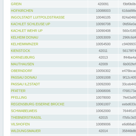
GREIN
420091
f3bf0b0b
HOFKIRCHEN
10088003
616dd98e
INGOLSTADT LUITPOLDSTRASSE
10046105
824a046b
KACHLET SCHLEUSE UP
10090708
0fd56e0a
KACHLET WEHR UP
10090408
560cf185
KELHEIM DONAU
10053009
296fc6d4
KELHEIMWINZER
10054500
c9409937
KIENSTOCK
42011
56178f74
KORNEUBURG
42013
ff44be4a
MAUTHAUSEN
42009
6b002fef
OBERNDORF
10056302
e476bcad
PASSAU DONAU
10091008
9f12c405
PASSAU ILZSTADT
10092000
33ceb441
PFATTER
10068006
f768173a
PFELLING
10078000
7fe63a95
REGENSBURG EISERNE BRÜCKE
10061007
eebd633a
SCHWABELWEIS
10062000
7644f1d7
THEBNERSTRASSL
42015
f7b5c3d3
VILSHOFEN
10089006
e6d68ab7
WILDUNGSMAUER
42014
35846b8b