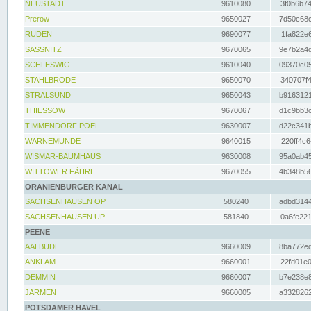
NEUSTADT
9610080
3f0b6b74
Prerow
9650027
7d50c68c
RUDEN
9690077
1fa822e6
SASSNITZ
9670065
9e7b2a4d
SCHLESWIG
9610040
09370c05
STAHLBRODE
9650070
340707f4
STRALSUND
9650043
b9163121
THIESSOW
9670067
d1c9bb3c
TIMMENDORF POEL
9630007
d22c341b
WARNEMÜNDE
9640015
220ff4c6
WISMAR-BAUMHAUS
9630008
95a0ab45
WITTOWER FÄHRE
9670055
4b348b56
ORANIENBURGER KANAL
SACHSENHAUSEN OP
580240
adbd3144
SACHSENHAUSEN UP
581840
0a6fe221
PEENE
AALBUDE
9660009
8ba772ed
ANKLAM
9660001
22fd01e0
DEMMIN
9660007
b7e238e8
JARMEN
9660005
a3328262
POTSDAMER HAVEL