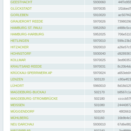
GEESTHACHT
5930060
44f7e955
GLÜCKSTADT
5970035
1f1bbed7
GORLEBEN
5910020
ac507f42
GRAUERORT REEDE
5970026
7398029b
HAMBURG ST. PAULI
5952050
d488c5cc
HAMBURG-HARBURG
5952025
706e5110
HETLINGEN
5970010
599c23b1
HITZACKER
5920010
a26e57c9
HOHNSTORF
5930040
d9289367
KOLLMAR
5970025
3ed90357
KRAUTSAND REEDE
5970031
8c20b4dc
KRÜCKAU-SPERRWERK AP
5970024
a653eb04
LENZEN
503120
c80a4f21
LÜHORT
5960010
8d18d129
MAGDEBURG-BUCKAU
502170
b8567c1e
MAGDEBURG-STROMBRÜCKE
502180
ccccb57f
MEISSEN
501080
24440872
MÜGGENDORF
503070
48f2661f
MÜHLBERG
501160
16b9b4e7
NEU DARCHAU
5930010
67d6e882
NIEGRIPP AP
502240
3adf88fd