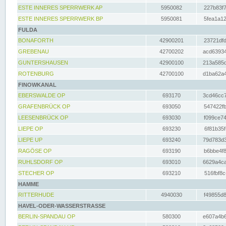
ESTE INNERES SPERRWERK AP
5950082
227b83f7
ESTE INNERES SPERRWERK BP
5950081
5fea1a12
FULDA
BONAFORTH
42900201
23721dfd
GREBENAU
42700202
acd63934
GUNTERSHAUSEN
42900100
213a585d
ROTENBURG
42700100
d1ba62a4
FINOWKANAL
EBERSWALDE OP
693170
3cd46cc7
GRAFENBRÜCK OP
693050
547422fb
LEESENBRÜCK OP
693030
f099ce74
LIEPE OP
693230
6f81b35f
LIEPE UP
693240
79d783d3
RAGÖSE OP
693190
b6bbe4f8
RUHLSDORF OP
693010
6629a4ca
STECHER OP
693210
516fbf8c
HAMME
RITTERHUDE
4940030
f49855d8
HAVEL-ODER-WASSERSTRASSE
BERLIN-SPANDAU OP
580300
e607a4b6