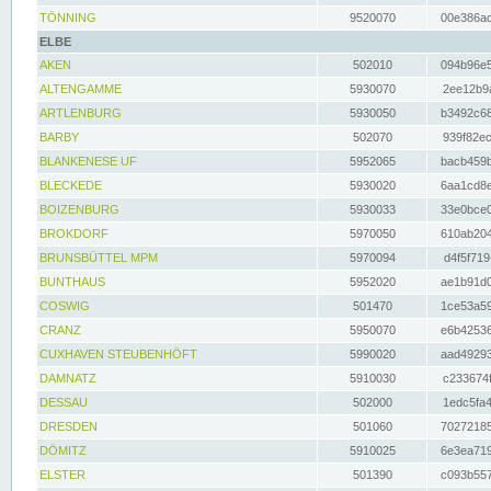
TÖNNING
9520070
00e386ac
ELBE
AKEN
502010
094b96e5
ALTENGAMME
5930070
2ee12b9a
ARTLENBURG
5930050
b3492c68
BARBY
502070
939f82ec
BLANKENESE UF
5952065
bacb459b
BLECKEDE
5930020
6aa1cd8e
BOIZENBURG
5930033
33e0bce0
BROKDORF
5970050
610ab204
BRUNSBÜTTEL MPM
5970094
d4f5f719
BUNTHAUS
5952020
ae1b91d0
COSWIG
501470
1ce53a59
CRANZ
5950070
e6b42536
CUXHAVEN STEUBENHÖFT
5990020
aad49293
DAMNATZ
5910030
c233674f
DESSAU
502000
1edc5fa4
DRESDEN
501060
70272185
DÖMITZ
5910025
6e3ea719
ELSTER
501390
c093b557