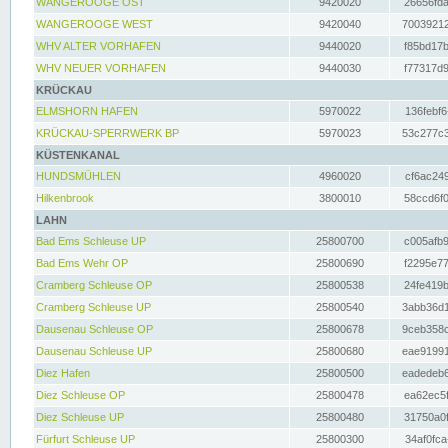
WANGEROOGE OST
9420020
26656fda
WANGEROOGE WEST
9420040
70039212
WHV ALTER VORHAFEN
9440020
f85bd17b
WHV NEUER VORHAFEN
9440030
f77317d9
KRÜCKAU
ELMSHORN HAFEN
5970022
136febf6
KRÜCKAU-SPERRWERK BP
5970023
53c277c3
KÜSTENKANAL
HUNDSMÜHLEN
4960020
cf6ac249
Hilkenbrook
3800010
58ccd6f0
LAHN
Bad Ems Schleuse UP
25800700
c005afb9
Bad Ems Wehr OP
25800690
f2295e77
Cramberg Schleuse OP
25800538
24fe419b
Cramberg Schleuse UP
25800540
3abb36d1
Dausenau Schleuse OP
25800678
9ceb358c
Dausenau Schleuse UP
25800680
eae91991
Diez Hafen
25800500
eadedeb6
Diez Schleuse OP
25800478
ea62ec5f
Diez Schleuse UP
25800480
31750a0f
Fürfurt Schleuse UP
25800300
34af0fca