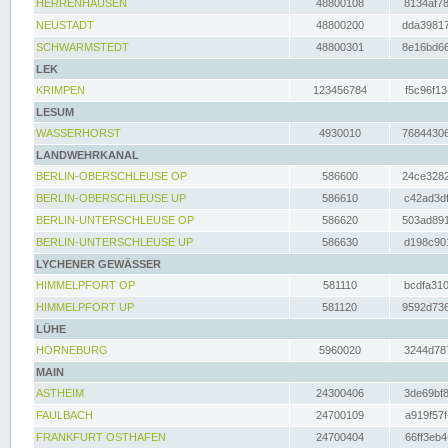
HERRENHAUSEN
48800108
8134af78
NEUSTADT
48800200
dda39817
SCHWARMSTEDT
48800301
8e16bd66
LEK
KRIMPEN
123456784
f5c96f13
LESUM
WASSERHORST
4930010
76844306
LANDWEHRKANAL
BERLIN-OBERSCHLEUSE OP
586600
24ce3282
BERLIN-OBERSCHLEUSE UP
586610
c42ad3df
BERLIN-UNTERSCHLEUSE OP
586620
503ad891
BERLIN-UNTERSCHLEUSE UP
586630
d198c901
LYCHENER GEWÄSSER
HIMMELPFORT OP
581110
bcdfa310
HIMMELPFORT UP
581120
9592d736
LÜHE
HORNEBURG
5960020
3244d787
MAIN
ASTHEIM
24300406
3de69bf8
FAULBACH
24700109
a919f57f
FRANKFURT OSTHAFEN
24700404
66ff3eb4