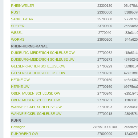
RHEINWEILER
23300130
06b978dd
RUST
23300580
5389b878
SANKT GOAR
25700300
550eb7e9
SPEYER
23700600
2cb8ae5b
WESEL
2770040
f33c3cc9
WORMS
23900200
844a620f
RHEIN-HERNE-KANAL
DUISBURG-MEIDERICH SCHLEUSE OW
27700262
f18e81da
DUISBURG-MEIDERICH SCHLEUSE UW
27700273
48780245
GELSENKIRCHEN SCHLEUSE OW
27700229
5b9f8134
GELSENKIRCHEN SCHLEUSE UW
27700230
427318d0
HERNE OW
27700150
ac6c4362
HERNE UW
27700160
b9975ea1
OBERHAUSEN SCHLEUSE OW
27700240
e251f943
OBERHAUSEN SCHLEUSE UW
27700251
12f63015
WANNE EICKEL SCHLEUSE OW
27700193
05ca0e33
WANNE EICKEL SCHLEUSE UW
27700218
23045f8b
RUHR
Hattingen
2769510000100
c0594fb5
RUHRWEHR OW
27600090
12a3037f