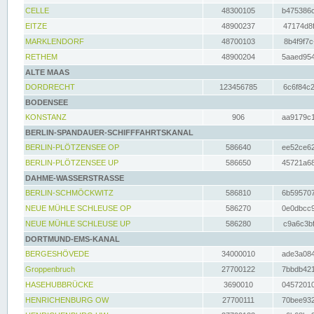
CELLE
48300105
b475386c
EITZE
48900237
47174d8f
MARKLENDORF
48700103
8b4f9f7c
RETHEM
48900204
5aaed954
ALTE MAAS
DORDRECHT
123456785
6c6f84c2
BODENSEE
KONSTANZ
906
aa9179c1
BERLIN-SPANDAUER-SCHIFFFAHRTSKANAL
BERLIN-PLÖTZENSEE OP
586640
ee52ce62
BERLIN-PLÖTZENSEE UP
586650
45721a68
DAHME-WASSERSTRASSE
BERLIN-SCHMÖCKWITZ
586810
6b595707
NEUE MÜHLE SCHLEUSE OP
586270
0e0dbcc9
NEUE MÜHLE SCHLEUSE UP
586280
c9a6c3bf
DORTMUND-EMS-KANAL
BERGESHÖVEDE
34000010
ade3a084
Groppenbruch
27700122
7bbdb421
HASEHUBBRÜCKE
3690010
04572010
HENRICHENBURG OW
27700111
70bee932