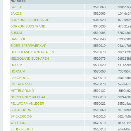
NORDSEE
BAKE A
9510063
e8daa3e2
BAKE Z
9510066
104fdc24
BORKUM FISCHERBALJE
9340020
8727ebfd
BORKUM SÜDSTRAND
9340030
478f21e9
BÜSUM
9510095
5287a3e1
DAGEBÜLL
9570040
6233e901
EIDER-SPERRWERK AP
9530010
04acd7e5
HELGOLAND BINNENHAFEN
9510070
c0ec139b
HELGOLAND SÜDHAFEN
9510075
0d8233b8
HUSUM
9530020
e114aeec
HÖRNUM
9570050
733755fd
LANGEOOG
9390010
a0c1dcb6
LIST AUF SYLT
9570070
5e92d73f
MITTELGRUND
9510132
3ff99b92
NORDERNEY RIFFGAT
9360010
c0244c0e
PELLWORM ANLEGER
9550021
2852b9ab
SCHARHÖRN
9510060
f0197bcf
SPIEKEROOG
9410010
662c4b5e
WITTDÜN
9570010
9c4c11f2
ZEHNERLOCH
9510010
e574d0af