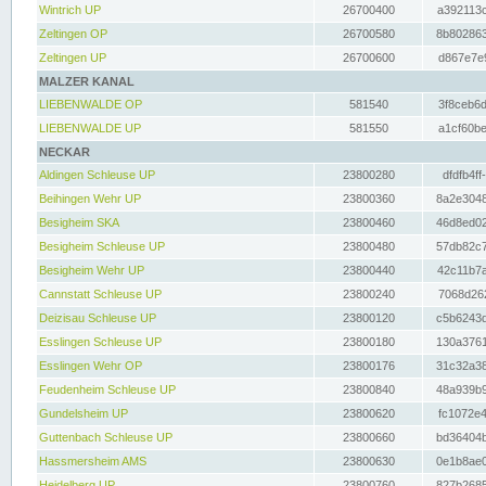
Wintrich UP
26700400
a392113c
Zeltingen OP
26700580
8b802863
Zeltingen UP
26700600
d867e7e9
MALZER KANAL
LIEBENWALDE OP
581540
3f8ceb6d
LIEBENWALDE UP
581550
a1cf60be
NECKAR
Aldingen Schleuse UP
23800280
dfdfb4ff
Beihingen Wehr UP
23800360
8a2e3048
Besigheim SKA
23800460
46d8ed02
Besigheim Schleuse UP
23800480
57db82c7
Besigheim Wehr UP
23800440
42c11b7a
Cannstatt Schleuse UP
23800240
7068d262
Deizisau Schleuse UP
23800120
c5b6243d
Esslingen Schleuse UP
23800180
130a3761
Esslingen Wehr OP
23800176
31c32a38
Feudenheim Schleuse UP
23800840
48a939b9
Gundelsheim UP
23800620
fc1072e4
Guttenbach Schleuse UP
23800660
bd36404b
Hassmersheim AMS
23800630
0e1b8ae0
Heidelberg UP
23800760
827b2685