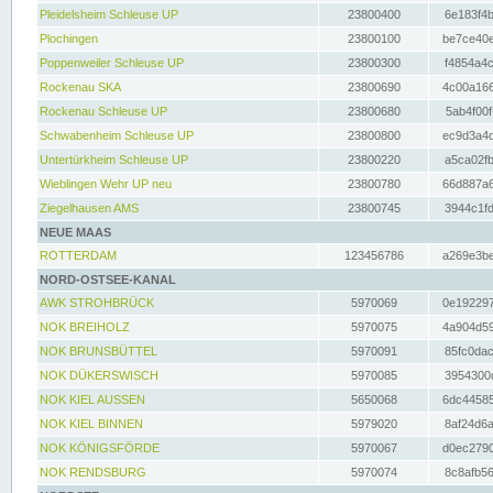
Pleidelsheim Schleuse UP
23800400
6e183f4b
Plochingen
23800100
be7ce40e
Poppenweiler Schleuse UP
23800300
f4854a4c
Rockenau SKA
23800690
4c00a166
Rockenau Schleuse UP
23800680
5ab4f00f
Schwabenheim Schleuse UP
23800800
ec9d3a4d
Untertürkheim Schleuse UP
23800220
a5ca02fb
Wieblingen Wehr UP neu
23800780
66d887a6
Ziegelhausen AMS
23800745
3944c1fd
NEUE MAAS
ROTTERDAM
123456786
a269e3be
NORD-OSTSEE-KANAL
AWK STROHBRÜCK
5970069
0e192297
NOK BREIHOLZ
5970075
4a904d59
NOK BRUNSBÜTTEL
5970091
85fc0dac
NOK DÜKERSWISCH
5970085
3954300d
NOK KIEL AUSSEN
5650068
6dc44585
NOK KIEL BINNEN
5979020
8af24d6a
NOK KÖNIGSFÖRDE
5970067
d0ec2790
NOK RENDSBURG
5970074
8c8afb56