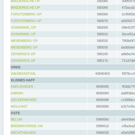
BREDEREICHE OP
580080
308f5979
BREDEREICHE UP
580090
470acd2a
FÜRSTENBERG OP
580060
2c95f83d
FÜRSTENBERG UP
580070
a5830277
VOßWINKEL OP
580000
09b422f7
VOßWINKEL UP
580010
2bcef51a
WESENBERG OP
580020
7909d3f7
WESENBERG UP
580030
da3b5de9
ZEHDENICK OP
580160
a9b8e24c
ZEHDENICK UP
580170
721d7dbf
ORKE
DALWIGKSTHAL
42840453
f0f78cc4
KLEINES HAFF
KARLSHAGEN
9690085
f53bb77f
KARNIN
9690084
da893bbd
UECKERMÜNDE
9690088
c1588dcc
WOLGAST
9650080
b327e35c
OSTE
BELUM
5980060
a9e93be0
BREMERVÖRDE UW
5980010
cf8a3ea2
HECHTHAUSEN
5980030
e5e02890