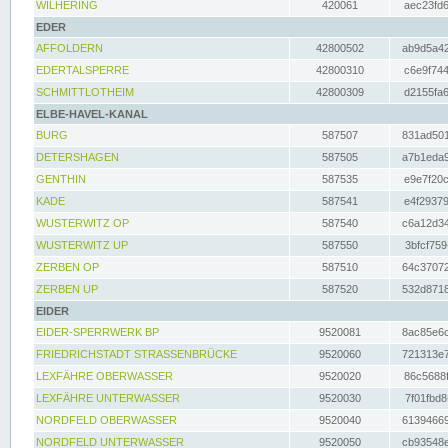
WILHERING
420061
aec23fd6
EDER
AFFOLDERN
42800502
ab9d5a42
EDERTALSPERRE
42800310
c6e9f744
SCHMITTLOTHEIM
42800309
d2155fa6
ELBE-HAVEL-KANAL
BURG
587507
831ad501
DETERSHAGEN
587505
a7b1eda9
GENTHIN
587535
e9e7f20c
KADE
587541
e4f29379
WUSTERWITZ OP
587540
c6a12d34
WUSTERWITZ UP
587550
3bfcf759
ZERBEN OP
587510
64c37072
ZERBEN UP
587520
532d8718
EIDER
EIDER-SPERRWERK BP
9520081
8ac85e6c
FRIEDRICHSTADT STRASSENBRÜCKE
9520060
721313e7
LEXFÄHRE OBERWASSER
9520020
86c5688f
LEXFÄHRE UNTERWASSER
9520030
7f01fbd8
NORDFELD OBERWASSER
9520040
61394669
NORDFELD UNTERWASSER
9520050
cb93548e