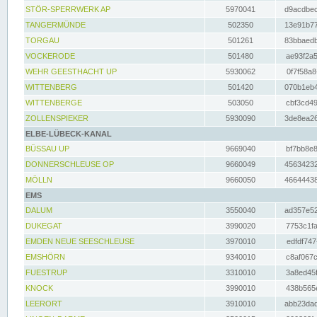
STÖR-SPERRWERK AP
5970041
d9acdbec
TANGERMÜNDE
502350
13e91b77
TORGAU
501261
83bbaedb
VOCKERODE
501480
ae93f2a5
WEHR GEESTHACHT UP
5930062
0f7f58a8
WITTENBERG
501420
070b1eb4
WITTENBERGE
503050
cbf3cd49
ZOLLENSPIEKER
5930090
3de8ea26
ELBE-LÜBECK-KANAL
BÜSSAU UP
9669040
bf7bb8e8
DONNERSCHLEUSE OP
9660049
45634232
MÖLLN
9660050
46644438
EMS
DALUM
3550040
ad357e52
DUKEGAT
3990020
7753c1fa
EMDEN NEUE SEESCHLEUSE
3970010
edfdf747
EMSHÖRN
9340010
c8af067c
FUESTRUP
3310010
3a8ed45f
KNOCK
3990010
438b565e
LEERORT
3910010
abb23dad