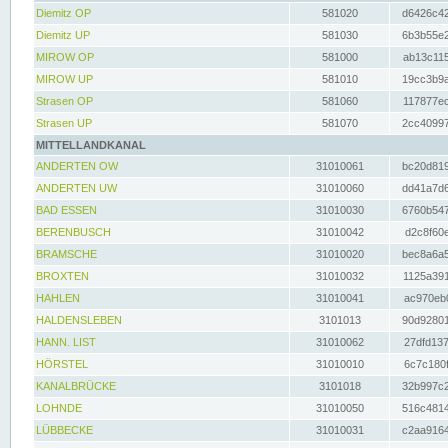
Diemitz OP
581020
d6426c42
Diemitz UP
581030
6b3b55e2
MIROW OP
581000
ab13c115
MIROW UP
581010
19cc3b9a
Strasen OP
581060
117877ec
Strasen UP
581070
2cc40997
MITTELLANDKANAL
ANDERTEN OW
31010061
bc20d819
ANDERTEN UW
31010060
dd41a7d6
BAD ESSEN
31010030
6760b547
BERENBUSCH
31010042
d2c8f60e
BRAMSCHE
31010020
bec8a6a5
BROXTEN
31010032
1125a391
HAHLEN
31010041
ac970eb0
HALDENSLEBEN
3101013
90d92801
HANN. LIST
31010062
27dfd137
HÖRSTEL
31010010
6c7c180f
KANALBRÜCKE
3101018
32b997c2
LOHNDE
31010050
516c4814
LÜBBECKE
31010031
c2aa9164