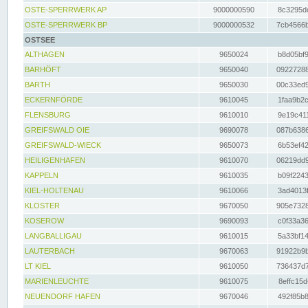
OSTE-SPERRWERK AP
9000000590
8c3295dc
OSTE-SPERRWERK BP
9000000532
7cb4566b
OSTSEE
ALTHAGEN
9650024
b8d05bf9
BARHÖFT
9650040
09227288
BARTH
9650030
00c33ed9
ECKERNFÖRDE
9610045
1faa9b2c
FLENSBURG
9610010
9e19c411
GREIFSWALD OIE
9690078
087b6386
GREIFSWALD-WIECK
9650073
6b53ef42
HEILIGENHAFEN
9610070
06219dd9
KAPPELN
9610035
b09f2243
KIEL-HOLTENAU
9610066
3ad4013f
KLOSTER
9670050
905e7328
KOSEROW
9690093
c0f33a36
LANGBALLIGAU
9610015
5a33bf14
LAUTERBACH
9670063
91922b9b
LT KIEL
9610050
736437d7
MARIENLEUCHTE
9610075
8effc15d
NEUENDORF HAFEN
9670046
492f85b8