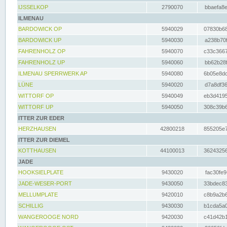
IJSSELKOP
2790070
bbaefa8e
ILMENAU
BARDOWICK OP
5940029
07830b68
BARDOWICK UP
5940030
a238b70f
FAHRENHOLZ OP
5940070
c33c3667
FAHRENHOLZ UP
5940060
bb62b28f
ILMENAU SPERRWERK AP
5940080
6b05e8dc
LÜNE
5940020
d7a8df36
WITTORF OP
5940049
eb3d4195
WITTORF UP
5940050
308c39b6
ITTER ZUR EDER
HERZHAUSEN
42800218
855205e7
ITTER ZUR DIEMEL
KOTTHAUSEN
44100013
36243256
JADE
HOOKSIELPLATE
9430020
fac30fe9
JADE-WESER-PORT
9430050
33bdec83
MELLUMPLATE
9420010
c8b9a2b6
SCHILLIG
9430030
b1cda5a0
WANGEROOGE NORD
9420030
c41d42b1