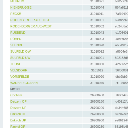
MEHRUM
31010071
be05603a
NIENBRÜGGE
31010044
864a8111
RECKE
31010011
7af19499
RODENBERGER AUE-OST
31010051
6288de60
RODENBERGER AUE-WEST
31010052
eb24b5a3
RUSBEND
31010043
c1f06401
RÜHEN
31010093
4ed5f6da
SEHNDE
31010070
ab0d9117
SÜLFELD OW
31010092
a8604e8f
SÜLFELD UW
31010091
892183d6
THUNE
31010080
42b865fb
VELSDORF
3101012
36f80081
VORSFELDE
31010090
dbb2bb9f
WARBER GRABEN
31010040
2f1080ba
MOSEL
Cochem
26900400
768df4e9
Detzem OP
26700180
c40912fd
Detzem UP
26700200
dc344605
Enkirch OP
26700880
87207dcd
Enkirch UP
26700900
ee861944
Fankel OP
26900280
68198b48