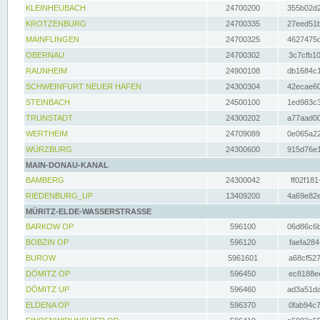
KLEINHEUBACH
24700200
355b02d2
KROTZENBURG
24700335
27eed51b
MAINFLINGEN
24700325
4627475d
OBERNAU
24700302
3c7cfb10
RAUNHEIM
24900108
db1684c1
SCHWEINFURT NEUER HAFEN
24300304
42ecae60
STEINBACH
24500100
1ed983c3
TRUNSTADT
24300202
a77aad00
WERTHEIM
24709089
0e065a22
WÜRZBURG
24300600
915d76e1
MAIN-DONAU-KANAL
BAMBERG
24300042
ff02f181
RIEDENBURG_UP
13409200
4a69e82e
MÜRITZ-ELDE-WASSERSTRASSE
BARKOW OP
596100
06d86c6b
BOBZIN OP
596120
faefa284
BUROW
5961601
a68cf527
DÖMITZ OP
596450
ec8188ee
DÖMITZ UP
596460
ad3a51da
ELDENA OP
596370
0fab94c7