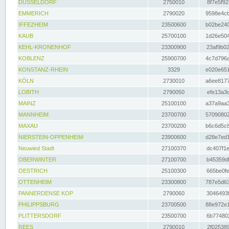
DÜSSELDORF
2750010
8f7e5f92
EMMERICH
2790020
9598e4cb
IFFEZHEIM
23500600
b02be240
KAUB
25700100
1d26e504
KEHL-KRONENHOF
23300900
23af9b02
KOBLENZ
25900700
4c7d796a
KONSTANZ-RHEIN
3329
e020e651
KÖLN
2730010
a6ee8177
LOBITH
2790050
efe13a3d
MAINZ
25100100
a37a9aa3
MANNHEIM
23700700
57090802
MAXAU
23700200
b6c6d5c8
NIERSTEIN-OPPENHEIM
23900600
d28e7ed1
Neuwied Stadt
27100370
dc407f1e
OBERWINTER
27100700
b45359df
OESTRICH
25100300
665be0fe
OTTENHEIM
23300800
787e5d63
PANNERDENSE KOP
2790060
3046493f
PHILIPPSBURG
23700500
88e972e1
PLITTERSDORF
23500700
6b774802
REES
2790010
2f025389