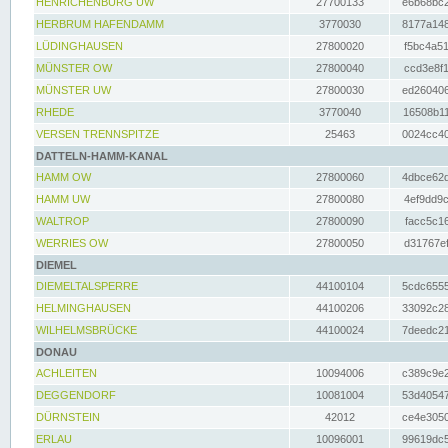
HENRICHENBURG UW
27700133
e6b68bc2
HERBRUM HAFENDAMM
3770030
8177a148
LÜDINGHAUSEN
27800020
f5bc4a51
MÜNSTER OW
27800040
ccd3e8f1
MÜNSTER UW
27800030
ed260406
RHEDE
3770040
16508b11
VERSEN TRENNSPITZE
25463
0024cc40
DATTELN-HAMM-KANAL
HAMM OW
27800060
4dbce62d
HAMM UW
27800080
4ef9dd9c
WALTROP
27800090
facc5c16
WERRIES OW
27800050
d31767ef
DIEMEL
DIEMELTALSPERRE
44100104
5cdc6555
HELMINGHAUSEN
44100206
33092c28
WILHELMSBRÜCKE
44100024
7deedc21
DONAU
ACHLEITEN
10094006
c389c9e2
DEGGENDORF
10081004
53d40547
DÜRNSTEIN
42012
ce4e3050
ERLAU
10096001
99619dc5