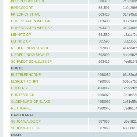
BERLIN-SPANDAU UP
580310
2c68509c
BORGSDORF
581591
1b2e2996
FRIEDRICHSTHAL
603420
314945d6
HOHENSAATEN WEST AP
603400
99309d3e
HOHENSAATEN WEST BP
603310
3404a6e5
LEHNITZ OP
581580
c8a1cf0a
LEHNITZ UP
581590
5bb1f56d
NIEDERFINOW SHW OP
692080
414dd4ee
NIEDERFINOW SHW UP
692090
4eec6b25
SCHWEDT SCHLEUSE BP
603410
4ee515f9
HUNTE
BUTTELERHÖRNE
4960060
b3d88ca6
ELSFLETH OHRT
4960080
531da758
HOLLERSIEL
4960050
2eacef2f
HUNTEBRÜCK
4960070
2e1d458b
OLDENBURG-DRIELAKE
4960030
1b51e55e
REITHÖRNE
4960040
c9df61c4
HAVELKANAL
SCHÖNWALDE OP
587050
d8ef9f21
SCHÖNWALDE UP
587060
b6650b13
IJSSEL