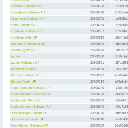
Heilbronn Schleuse UP
23800560
f77df170
Hessigheim Schleuse UP
23800420
23517de9
Hirschhorn Schleuse UP
23800700
acf505dd
Hofen Schleuse UP
23800260
cf2af1a4
Horkheim Schleuse UP
23800557
b76bf04c
Horkheim Wehr UP
23800520
d9b441a5
Kochendorf Schleuse UP
23800600
8f695e71
Ladenburg Wehr UP
23800820
70cee7df
Lauffen
23800500
8559d1a0
Lauffen Schleuse UP
23800501
2f7cb553
Mannheim Neckar
23800900
25582d3f
Marbach Schleuse UP
23800322
456974a8
Marbach Wehr UP
23800320
a73a9cb4
Neckargemünd Schleuse UP
23800740
7be3ff2e
Neckarsteinach Schleuse UP
23800720
d64d07f7
Neckarsulm Wehr UP
23800580
845944f8
Neckarzimmern Schleuse UP
23800640
f00c7183
Oberesslingen Schleuse UP
23800145
cbfae6bc
Oberesslingen Wehr UP
23800140
9de0843a
Obertürkheim Schleuse UP
23800200
80e002d8