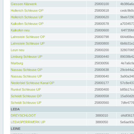
Giessen Klärwerk
25800100
4b386a6a
Hollerich Schleuse OP
25800618
cedc9b0c
Hollerich Schleuse UP
25800620
9beb7290
Kalkofen Schleuse OP
25800578
a7034573
Kalkofen neu
25800600
64f735fd
Lahnstein Schleuse OP
25800798
664d68ea
Lahnstein Schleuse UP
25800800
6b6b31e2
Leun neu
25800200
32807065
Limburg Schleuse UP
25800440
89038b42
Marburg
25830056
4e7a6cfa
Nassau Schleuse OP
25800638
29cb44a2
Nassau Schleuse UP
25800640
3a90a346
Niederbiel Schleuse Kanal OP
25800177
57c8e437
Runkel Schleuse UP
25800400
b85b17cc
Scheidt Schleuse OP
25800558
15a50d2b
Scheidt Schleuse UP
25800560
7dfe4776
LEDA
DREYSCHLOOT
3880010
d4df3617
LEDASPERRWERK UP
3880050
5e6ae93a
LEINE