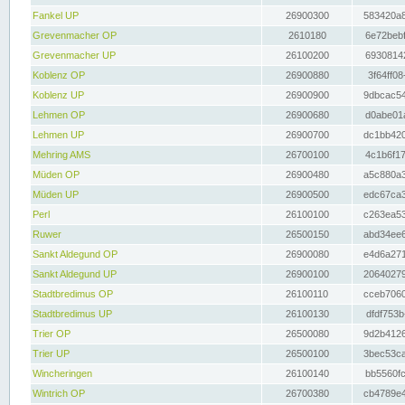
Fankel UP
26900300
583420a8
Grevenmacher OP
2610180
6e72bebf
Grevenmacher UP
26100200
69308142
Koblenz OP
26900880
3f64ff08
Koblenz UP
26900900
9dbcac54
Lehmen OP
26900680
d0abe01a
Lehmen UP
26900700
dc1bb420
Mehring AMS
26700100
4c1b6f17
Müden OP
26900480
a5c880a3
Müden UP
26900500
edc67ca3
Perl
26100100
c263ea53
Ruwer
26500150
abd34ee6
Sankt Aldegund OP
26900080
e4d6a271
Sankt Aldegund UP
26900100
20640279
Stadtbredimus OP
26100110
cceb7060
Stadtbredimus UP
26100130
dfdf753b
Trier OP
26500080
9d2b4126
Trier UP
26500100
3bec53ca
Wincheringen
26100140
bb5560fc
Wintrich OP
26700380
cb4789e4