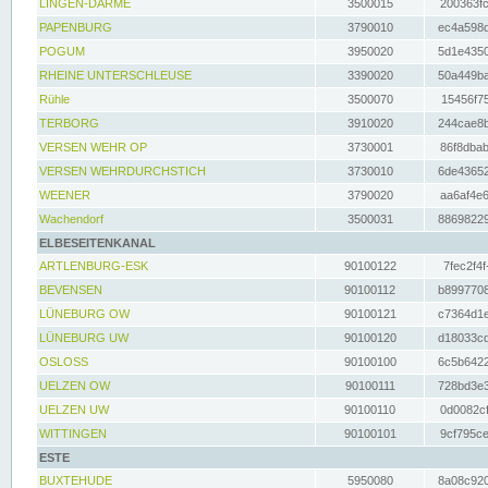
LINGEN-DARME
3500015
200363fc
PAPENBURG
3790010
ec4a598d
POGUM
3950020
5d1e4350
RHEINE UNTERSCHLEUSE
3390020
50a449ba
Rühle
3500070
15456f75
TERBORG
3910020
244cae8b
VERSEN WEHR OP
3730001
86f8dbab
VERSEN WEHRDURCHSTICH
3730010
6de43652
WEENER
3790020
aa6af4e6
Wachendorf
3500031
88698229
ELBESEITENKANAL
ARTLENBURG-ESK
90100122
7fec2f4f
BEVENSEN
90100112
b8997708
LÜNEBURG OW
90100121
c7364d1e
LÜNEBURG UW
90100120
d18033cd
OSLOSS
90100100
6c5b6422
UELZEN OW
90100111
728bd3e3
UELZEN UW
90100110
0d0082cf
WITTINGEN
90100101
9cf795ce
ESTE
BUXTEHUDE
5950080
8a08c920