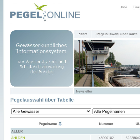
Hilfe
Link
Start
Pegelauswahl über Karte
Newsletter
Pegelauswahl über Tabelle
Pegelname
Nummer
UU
ALLER
AHLDEN
48900102
522286e2