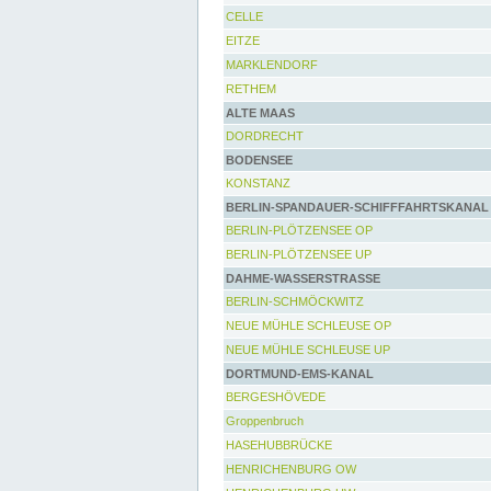
CELLE
EITZE
MARKLENDORF
RETHEM
ALTE MAAS
DORDRECHT
BODENSEE
KONSTANZ
BERLIN-SPANDAUER-SCHIFFFAHRTSKANAL
BERLIN-PLÖTZENSEE OP
BERLIN-PLÖTZENSEE UP
DAHME-WASSERSTRASSE
BERLIN-SCHMÖCKWITZ
NEUE MÜHLE SCHLEUSE OP
NEUE MÜHLE SCHLEUSE UP
DORTMUND-EMS-KANAL
BERGESHÖVEDE
Groppenbruch
HASEHUBBRÜCKE
HENRICHENBURG OW