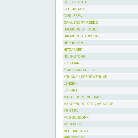
GEESTHACHT
GLÜCKSTADT
GORLEBEN
GRAUERORT REEDE
HAMBURG ST. PAULI
HAMBURG-HARBURG
HETLINGEN
HITZACKER
HOHNSTORF
KOLLMAR
KRAUTSAND REEDE
KRÜCKAU-SPERRWERK AP
LENZEN
LÜHORT
MAGDEBURG-BUCKAU
MAGDEBURG-STROMBRÜCKE
MEISSEN
MÜGGENDORF
MÜHLBERG
NEU DARCHAU
NIEGRIPP AP