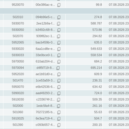
9520070
00e386ac-e...
99.8
07.08.2026 23
502010
094b96e5-c...
274.8
07.08.2026 23
5930070
2ee12b9a-f...
588.787
07.08.2026 23
5930050
b3492c68-8...
573.86
07.08.2026 23
502070
939f82ec-1...
294.82
07.08.2026 23
5952065
bacb459b-0...
635.0
07.08.2026 23
5930020
6aa1cd8e-e...
549.633
07.08.2026 23
5930033
33e0bce0-1...
558.534
07.08.2026 23
5970050
610ab204-d...
684.2
07.08.2026 23
5970094
d4f5f719-8...
695.214
07.08.2026 23
5952020
ae1b91d0-e...
609.9
07.08.2026 23
501470
1ce53a59-3...
236.31
07.08.2026 10
5950070
e6b42536-6...
634.42
07.08.2026 23
5990020
aad49293-2...
724.0
07.08.2026 23
5910030
c233674f-2...
509.35
07.08.2026 23
502000
1edc5fa4-8...
261.16
07.08.2026 23
501060
70272185-b...
55.63
07.08.2026 23
5910025
6e3ea719-4...
504.7
07.08.2026 23
501390
c093b557-4...
200.15
07.08.2026 23