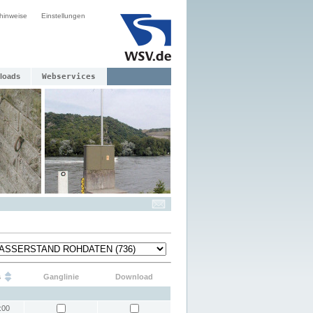
hinweise
Einstellungen
loads
Webservices
s
Ganglinie
Download
:00