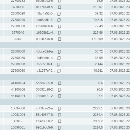
27700133
e6b68bc2-6...
15.9
07.08.2026 22
3770030
8177a148-5...
213.07
07.08.2026 23
27800020
f5bc4a51-0...
39.32
07.08.2026 22
27800040
ccd3e8f1-3...
70.315
07.08.2026 22
27800030
ed260406-b...
72.49
07.08.2026 22
3770040
16508b11-4...
217.86
07.08.2026 23
25463
0024cc40-d...
171.309
07.08.2026 23
27800060
4dbce62d-a...
38.72
07.08.2026 22
27800080
4ef9dd9c-b...
36.59
07.08.2026 22
27800090
facc5c16-f...
2.144
07.08.2026 22
27800050
d31767ef-2...
40.611
07.08.2026 22
44100104
5cdc6555-8...
90.6
07.08.2026 23
44100206
33092c28-2...
90.0
07.08.2026 23
44100024
7deedc21-2...
97.4
07.08.2026 23
10094006
c389c9e2-a...
2223.1
07.08.2026 23
10081004
53d40547-8...
2284.4
07.08.2026 23
42012
ce4e3050-2...
2009.2
07.08.2026 22
10096001
99619dc5-9...
2214.5
07.08.2026 23