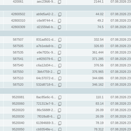
420061
aec23fd6-9...
2144.1
07.08.2026 23
42800502
ab9d5a42-2...
44.02
07.08.2026 23
42800310
c6e9f744-4...
49.2
07.08.2026 23
42800309
d2155fa6-b...
74.5
07.08.2026 23
587507
831ad501-d...
332.54
07.08.2026 23
587505
a7b1eda9-b...
326.83
07.08.2026 23
587535
e9e7f20c-9...
361.444
07.08.2026 23
587541
e4f29379-6...
371.285
07.08.2026 23
587540
c6a12d34-c...
376.56
07.08.2026 23
587550
3bfcf759-2...
376.965
07.08.2026 23
587510
64c37072-d...
344.686
07.08.2026 23
587520
532d8718-6...
346.162
07.08.2026 23
9520081
8ac85e6c-6...
110.1
07.08.2026 23
9520060
721313e7-9...
83.14
07.08.2026 23
9520020
86c5688f-2...
26.09
07.08.2026 23
9520030
7f01fbd8-6...
26.09
07.08.2026 23
9520040
61394669-3...
78.19
07.08.2026 23
9520050
cb93548e-c...
78.312
07.08.2026 23