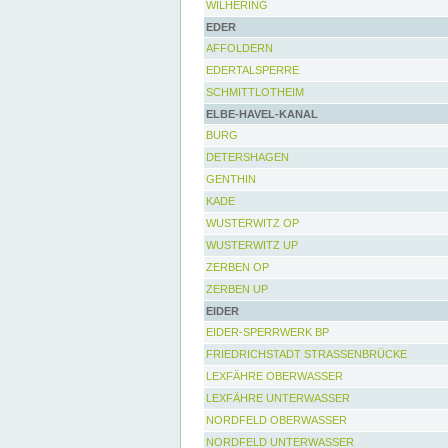
WILHERING
EDER
AFFOLDERN
EDERTALSPERRE
SCHMITTLOTHEIM
ELBE-HAVEL-KANAL
BURG
DETERSHAGEN
GENTHIN
KADE
WUSTERWITZ OP
WUSTERWITZ UP
ZERBEN OP
ZERBEN UP
EIDER
EIDER-SPERRWERK BP
FRIEDRICHSTADT STRASSENBRÜCKE
LEXFÄHRE OBERWASSER
LEXFÄHRE UNTERWASSER
NORDFELD OBERWASSER
NORDFELD UNTERWASSER