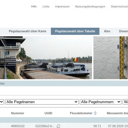
Hilfe
Links
Impressum
Nutzungsbedingungen
Datenschutz
Pegelauswahl über Karte
Pegelauswahl über Tabelle
Abo
Down
tter
Nummer
UUID
Flusskilometer
Messwerte bi
48900102
522286e2-b...
58.71
07.08.2026 23