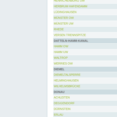
HENRICHENBURG UW
HERBRUM HAFENDAMM
LÜDINGHAUSEN
MÜNSTER OW
MÜNSTER UW
RHEDE
VERSEN TRENNSPITZE
DATTELN-HAMM-KANAL
HAMM OW
HAMM UW
WALTROP
WERRIES OW
DIEMEL
DIEMELTALSPERRE
HELMINGHAUSEN
WILHELMSBRÜCKE
DONAU
ACHLEITEN
DEGGENDORF
DÜRNSTEIN
ERLAU