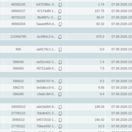
48300105
b475386c-3...
1.74
07.08.2026 23
48900237
47174d8f-1...
107.75
07.08.2026 23
48700103
8b4f9f7c-3...
38.47
07.08.2026 23
48900204
5aaed954-d...
82.32
07.08.2026 23
123456785
6c6f84c2-b...
975.0
07.08.2026 22
906
aa9179c1-1...
0.0
07.08.2026 23
586640
ee52ce62-2...
7.4
07.08.2026 23
586650
45721a68-5...
7.5
07.08.2026 23
586810
6b595707-8...
0.3
07.08.2026 23
586270
0e0dbcc9-0...
9.56
07.08.2026 23
586280
c9a6c3bf-0...
9.4
07.08.2026 23
34000010
ade3a084-8...
108.26
07.08.2026 22
27700122
7bbdb421-2...
07.08.2026 22
3690010
04572010-1...
166.42
07.08.2026 23
27700111
70bee932-1...
14.3
07.08.2026 22