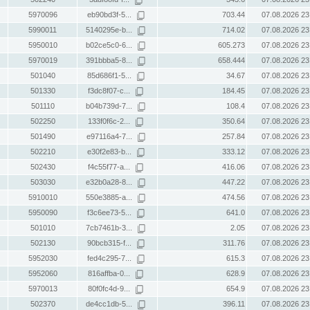
5970096
eb90bd3f-5...
703.44
07.08.2026 23
5990011
5140295e-b...
714.02
07.08.2026 23
5950010
b02ce5c0-6...
605.273
07.08.2026 23
5970019
391bbba5-8...
658.444
07.08.2026 23
501040
85d686f1-5...
34.67
07.08.2026 23
501330
f3dc8f07-c...
184.45
07.08.2026 23
501110
b04b739d-7...
108.4
07.08.2026 23
502250
133f0f6c-2...
350.64
07.08.2026 23
501490
e97116a4-7...
257.84
07.08.2026 23
502210
e30f2e83-b...
333.12
07.08.2026 23
502430
f4c55f77-a...
416.06
07.08.2026 23
503030
e32b0a28-8...
447.22
07.08.2026 23
5910010
550e3885-a...
474.56
07.08.2026 23
5950090
f3c6ee73-5...
641.0
07.08.2026 23
501010
7cb7461b-3...
2.05
07.08.2026 23
502130
90bcb315-f...
311.76
07.08.2026 23
5952030
fed4c295-7...
615.3
07.08.2026 23
5952060
816affba-0...
628.9
07.08.2026 23
5970013
80f0fc4d-9...
654.9
07.08.2026 23
502370
de4cc1db-5...
396.11
07.08.2026 23