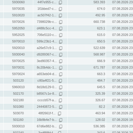
5930060
44f7e955-c...
583.393
07.08.2026 23
5970035
1f1bbed7-c...
674.0
07.08.2026 23
5910020
ac507f42-1...
492.95
07.08.2026 23
5970026
7398029b-c...
660.738
07.08.2026 23
5952050
d488c5cc-4...
623.1
07.08.2026 23
5952025
706e5110-c...
615.0
07.08.2026 23
5970010
599c23b1-4...
650.5
07.08.2026 23
5920010
a26e57c9-1...
522.639
07.08.2026 23
5930040
d9289367-c...
568.987
07.08.2026 23
5970025
3ed90357-4...
666.9
07.08.2026 23
5970031
8c20b4dc-1...
671.787
07.08.2026 23
5970024
a653eb04-d...
663.3
07.08.2026 23
503120
c80a4f21-5...
484.7
07.08.2026 23
5960010
8d18d129-0...
645.5
07.08.2026 23
502170
b8567c1e-8...
325.39
07.08.2026 23
502180
ccccb57f-a...
326.67
07.08.2026 23
501080
24440872-5...
82.2
07.08.2026 23
503070
48f2661f-f...
463.94
07.08.2026 23
501160
16b9b4e7-b...
128.02
07.08.2026 19
5930010
67d6e882-b...
536.385
07.08.2026 23
502240
3adf88fd-f...
343.6
07.08.2026 23