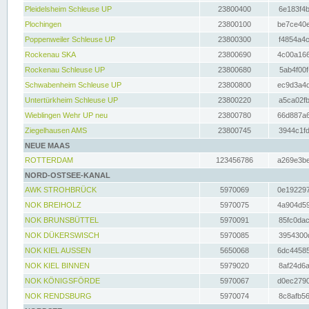
Pleidelsheim Schleuse UP
23800400
6e183f4b
Plochingen
23800100
be7ce40e
Poppenweiler Schleuse UP
23800300
f4854a4c
Rockenau SKA
23800690
4c00a166
Rockenau Schleuse UP
23800680
5ab4f00f
Schwabenheim Schleuse UP
23800800
ec9d3a4d
Untertürkheim Schleuse UP
23800220
a5ca02fb
Wieblingen Wehr UP neu
23800780
66d887a6
Ziegelhausen AMS
23800745
3944c1fd
NEUE MAAS
ROTTERDAM
123456786
a269e3be
NORD-OSTSEE-KANAL
AWK STROHBRÜCK
5970069
0e192297
NOK BREIHOLZ
5970075
4a904d59
NOK BRUNSBÜTTEL
5970091
85fc0dac
NOK DÜKERSWISCH
5970085
3954300d
NOK KIEL AUSSEN
5650068
6dc44585
NOK KIEL BINNEN
5979020
8af24d6a
NOK KÖNIGSFÖRDE
5970067
d0ec2790
NOK RENDSBURG
5970074
8c8afb56