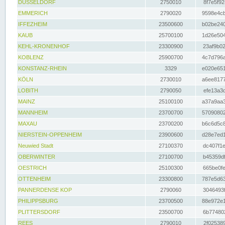
DÜSSELDORF
2750010
8f7e5f92
EMMERICH
2790020
9598e4cb
IFFEZHEIM
23500600
b02be240
KAUB
25700100
1d26e504
KEHL-KRONENHOF
23300900
23af9b02
KOBLENZ
25900700
4c7d796a
KONSTANZ-RHEIN
3329
e020e651
KÖLN
2730010
a6ee8177
LOBITH
2790050
efe13a3d
MAINZ
25100100
a37a9aa3
MANNHEIM
23700700
57090802
MAXAU
23700200
b6c6d5c8
NIERSTEIN-OPPENHEIM
23900600
d28e7ed1
Neuwied Stadt
27100370
dc407f1e
OBERWINTER
27100700
b45359df
OESTRICH
25100300
665be0fe
OTTENHEIM
23300800
787e5d63
PANNERDENSE KOP
2790060
3046493f
PHILIPPSBURG
23700500
88e972e1
PLITTERSDORF
23500700
6b774802
REES
2790010
2f025389