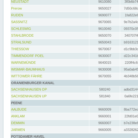
NEUSTADT
9610080
3f0b6b74
Prerow
9650027
7d50c68c
RUDEN
9690077
1fa822e6
SASSNITZ
9670065
9e7b2a4d
SCHLESWIG
9610040
09370c05
STAHLBRODE
9650070
340707f4
STRALSUND
9650043
b9163121
THIESSOW
9670067
d1c9bb3c
TIMMENDORF POEL
9630007
d22c341b
WARNEMÜNDE
9640015
220ff4c6
WISMAR-BAUMHAUS
9630008
95a0ab45
WITTOWER FÄHRE
9670055
4b348b56
ORANIENBURGER KANAL
SACHSENHAUSEN OP
580240
adbd3144
SACHSENHAUSEN UP
581840
0a6fe221
PEENE
AALBUDE
9660009
8ba772ed
ANKLAM
9660001
22fd01e0
DEMMIN
9660007
b7e238e8
JARMEN
9660005
a3328262
POTSDAMER HAVEL