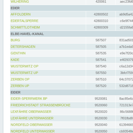
WILHERING
420061
aec23fd6
EDER
AFFOLDERN
42800502
ab9d5a42
EDERTALSPERRE
42800310
c6e9f744
SCHMITTLOTHEIM
42800309
d2155fa6
ELBE-HAVEL-KANAL
BURG
587507
831ad501
DETERSHAGEN
587505
a7b1eda9
GENTHIN
587535
e9e7f20c
KADE
587541
e4f29379
WUSTERWITZ OP
587540
c6a12d34
WUSTERWITZ UP
587550
3bfcf759
ZERBEN OP
587510
64c37072
ZERBEN UP
587520
532d8718
EIDER
EIDER-SPERRWERK BP
9520081
8ac85e6c
FRIEDRICHSTADT STRASSENBRÜCKE
9520060
721313e7
LEXFÄHRE OBERWASSER
9520020
86c5688f
LEXFÄHRE UNTERWASSER
9520030
7f01fbd8
NORDFELD OBERWASSER
9520040
61394669
NORDFELD UNTERWASSER
9520050
cb93548e