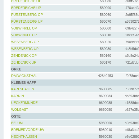
BREDEREICHE OP
580080
308f5979
BREDEREICHE UP
580090
470acd2a
FÜRSTENBERG OP
580060
2c95f83d
FÜRSTENBERG UP
580070
a5830277
VOßWINKEL OP
580000
09b422f7
VOßWINKEL UP
580010
2bcef51a
WESENBERG OP
580020
7909d3f7
WESENBERG UP
580030
da3b5de9
ZEHDENICK OP
580160
a9b8e24c
ZEHDENICK UP
580170
721d7dbf
ORKE
DALWIGKSTHAL
42840453
f0f78cc4
KLEINES HAFF
KARLSHAGEN
9690085
f53bb77f
KARNIN
9690084
da893bbd
UECKERMÜNDE
9690088
c1588dcc
WOLGAST
9650080
b327e35c
OSTE
BELUM
5980060
a9e93be0
BREMERVÖRDE UW
5980010
cf8a3ea2
HECHTHAUSEN
5980030
e5e02890