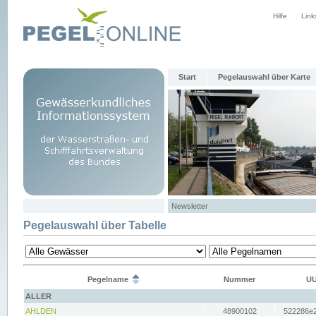
Hilfe
Link
Start
Pegelauswahl über Karte
Newsletter
Pegelauswahl über Tabelle
Pegelname
Nummer
UU
ALLER
AHLDEN
48900102
522286e2