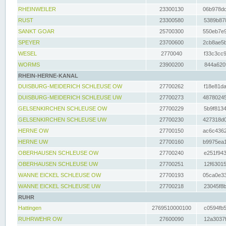
RHEINWEILER
23300130
06b978dd
RUST
23300580
5389b878
SANKT GOAR
25700300
550eb7e9
SPEYER
23700600
2cb8ae5b
WESEL
2770040
f33c3cc9
WORMS
23900200
844a620f
RHEIN-HERNE-KANAL
DUISBURG-MEIDERICH SCHLEUSE OW
27700262
f18e81da
DUISBURG-MEIDERICH SCHLEUSE UW
27700273
48780245
GELSENKIRCHEN SCHLEUSE OW
27700229
5b9f8134
GELSENKIRCHEN SCHLEUSE UW
27700230
427318d0
HERNE OW
27700150
ac6c4362
HERNE UW
27700160
b9975ea1
OBERHAUSEN SCHLEUSE OW
27700240
e251f943
OBERHAUSEN SCHLEUSE UW
27700251
12f63015
WANNE EICKEL SCHLEUSE OW
27700193
05ca0e33
WANNE EICKEL SCHLEUSE UW
27700218
23045f8b
RUHR
Hattingen
2769510000100
c0594fb5
RUHRWEHR OW
27600090
12a3037f