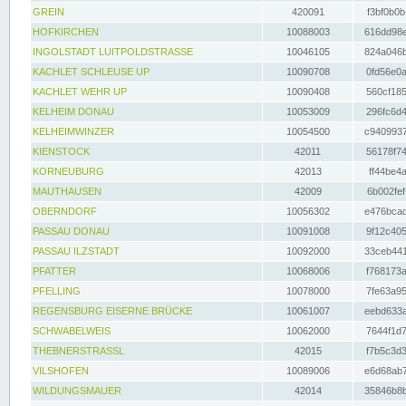
GREIN
420091
f3bf0b0b
HOFKIRCHEN
10088003
616dd98e
INGOLSTADT LUITPOLDSTRASSE
10046105
824a046b
KACHLET SCHLEUSE UP
10090708
0fd56e0a
KACHLET WEHR UP
10090408
560cf185
KELHEIM DONAU
10053009
296fc6d4
KELHEIMWINZER
10054500
c9409937
KIENSTOCK
42011
56178f74
KORNEUBURG
42013
ff44be4a
MAUTHAUSEN
42009
6b002fef
OBERNDORF
10056302
e476bcad
PASSAU DONAU
10091008
9f12c405
PASSAU ILZSTADT
10092000
33ceb441
PFATTER
10068006
f768173a
PFELLING
10078000
7fe63a95
REGENSBURG EISERNE BRÜCKE
10061007
eebd633a
SCHWABELWEIS
10062000
7644f1d7
THEBNERSTRASSL
42015
f7b5c3d3
VILSHOFEN
10089006
e6d68ab7
WILDUNGSMAUER
42014
35846b8b