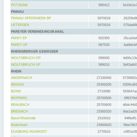
POTSDAM
580412
5e10e1e7
PINNAU
PINNAU-SPERRWERK BP
5970018
26259e8f
UETERSEN
5970016
575da86f
PAREYER VERBINDUNGSKANAL
PAREY EP
502300
25ca1bef
PAREY UP
587530
bafddcbf
RHEINSBERGER GEWÄSSER
WOLFSBRUCH OP
589000
4d00c13e
WOLFSBRUCH UP
589010
3d43a8d7
RHEIN
ANDERNACH
27100400
5735892a
BINGEN
25300200
0309cd61
BONN
2710080
593647aa
BOPPARD
25700500
2ff6379d
BRAUBACH
25700600
d6dc44d1
BREISACH
23300320
9da1ad2b
Basel-Rheinhalle
2310010
94f6eff1
Bodenheim
23900620
f6be7857
DUISBURG-RUHRORT
2770010
c0f51e35