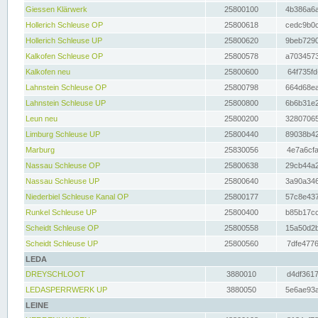
Giessen Klärwerk
25800100
4b386a6a
Hollerich Schleuse OP
25800618
cedc9b0c
Hollerich Schleuse UP
25800620
9beb7290
Kalkofen Schleuse OP
25800578
a7034573
Kalkofen neu
25800600
64f735fd
Lahnstein Schleuse OP
25800798
664d68ea
Lahnstein Schleuse UP
25800800
6b6b31e2
Leun neu
25800200
32807065
Limburg Schleuse UP
25800440
89038b42
Marburg
25830056
4e7a6cfa
Nassau Schleuse OP
25800638
29cb44a2
Nassau Schleuse UP
25800640
3a90a346
Niederbiel Schleuse Kanal OP
25800177
57c8e437
Runkel Schleuse UP
25800400
b85b17cc
Scheidt Schleuse OP
25800558
15a50d2b
Scheidt Schleuse UP
25800560
7dfe4776
LEDA
DREYSCHLOOT
3880010
d4df3617
LEDASPERRWERK UP
3880050
5e6ae93a
LEINE