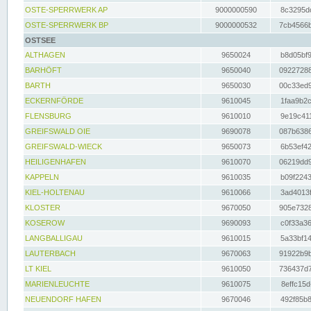
OSTE-SPERRWERK AP
9000000590
8c3295dc
OSTE-SPERRWERK BP
9000000532
7cb4566b
OSTSEE
ALTHAGEN
9650024
b8d05bf9
BARHÖFT
9650040
09227288
BARTH
9650030
00c33ed9
ECKERNFÖRDE
9610045
1faa9b2c
FLENSBURG
9610010
9e19c411
GREIFSWALD OIE
9690078
087b6386
GREIFSWALD-WIECK
9650073
6b53ef42
HEILIGENHAFEN
9610070
06219dd9
KAPPELN
9610035
b09f2243
KIEL-HOLTENAU
9610066
3ad4013f
KLOSTER
9670050
905e7328
KOSEROW
9690093
c0f33a36
LANGBALLIGAU
9610015
5a33bf14
LAUTERBACH
9670063
91922b9b
LT KIEL
9610050
736437d7
MARIENLEUCHTE
9610075
8effc15d
NEUENDORF HAFEN
9670046
492f85b8