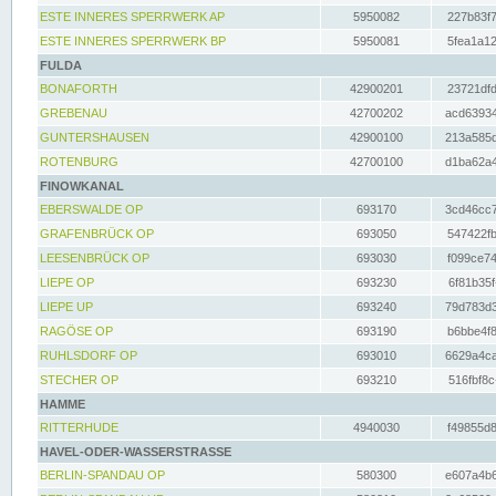
ESTE INNERES SPERRWERK AP
5950082
227b83f7
ESTE INNERES SPERRWERK BP
5950081
5fea1a12
FULDA
BONAFORTH
42900201
23721dfd
GREBENAU
42700202
acd63934
GUNTERSHAUSEN
42900100
213a585d
ROTENBURG
42700100
d1ba62a4
FINOWKANAL
EBERSWALDE OP
693170
3cd46cc7
GRAFENBRÜCK OP
693050
547422fb
LEESENBRÜCK OP
693030
f099ce74
LIEPE OP
693230
6f81b35f
LIEPE UP
693240
79d783d3
RAGÖSE OP
693190
b6bbe4f8
RUHLSDORF OP
693010
6629a4ca
STECHER OP
693210
516fbf8c
HAMME
RITTERHUDE
4940030
f49855d8
HAVEL-ODER-WASSERSTRASSE
BERLIN-SPANDAU OP
580300
e607a4b6