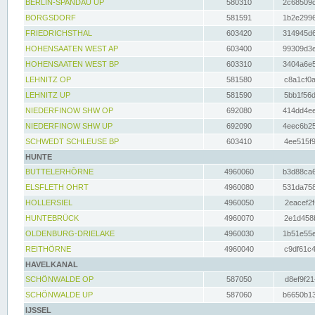
BERLIN-SPANDAU UP
580310
2c68509c
BORGSDORF
581591
1b2e2996
FRIEDRICHSTHAL
603420
314945d6
HOHENSAATEN WEST AP
603400
99309d3e
HOHENSAATEN WEST BP
603310
3404a6e5
LEHNITZ OP
581580
c8a1cf0a
LEHNITZ UP
581590
5bb1f56d
NIEDERFINOW SHW OP
692080
414dd4ee
NIEDERFINOW SHW UP
692090
4eec6b25
SCHWEDT SCHLEUSE BP
603410
4ee515f9
HUNTE
BUTTELERHÖRNE
4960060
b3d88ca6
ELSFLETH OHRT
4960080
531da758
HOLLERSIEL
4960050
2eacef2f
HUNTEBRÜCK
4960070
2e1d458b
OLDENBURG-DRIELAKE
4960030
1b51e55e
REITHÖRNE
4960040
c9df61c4
HAVELKANAL
SCHÖNWALDE OP
587050
d8ef9f21
SCHÖNWALDE UP
587060
b6650b13
IJSSEL