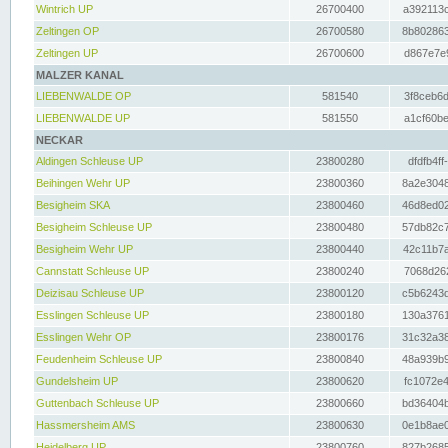
Wintrich UP
26700400
a392113c
Zeltingen OP
26700580
8b802863
Zeltingen UP
26700600
d867e7e9
MALZER KANAL
LIEBENWALDE OP
581540
3f8ceb6d
LIEBENWALDE UP
581550
a1cf60be
NECKAR
Aldingen Schleuse UP
23800280
dfdfb4ff
Beihingen Wehr UP
23800360
8a2e3048
Besigheim SKA
23800460
46d8ed02
Besigheim Schleuse UP
23800480
57db82c7
Besigheim Wehr UP
23800440
42c11b7a
Cannstatt Schleuse UP
23800240
7068d262
Deizisau Schleuse UP
23800120
c5b6243d
Esslingen Schleuse UP
23800180
130a3761
Esslingen Wehr OP
23800176
31c32a38
Feudenheim Schleuse UP
23800840
48a939b9
Gundelsheim UP
23800620
fc1072e4
Guttenbach Schleuse UP
23800660
bd36404b
Hassmersheim AMS
23800630
0e1b8ae0
Heidelberg UP
23800760
827b2685