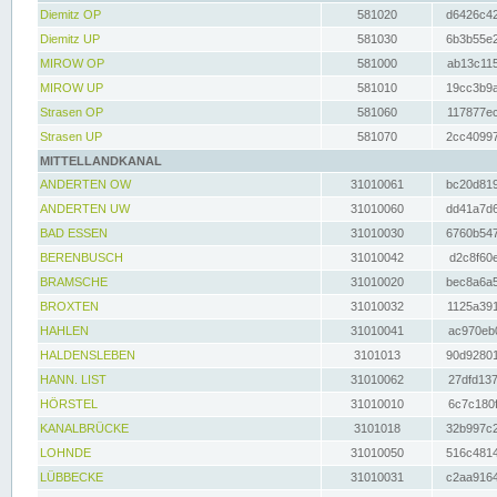
Diemitz OP
581020
d6426c42
Diemitz UP
581030
6b3b55e2
MIROW OP
581000
ab13c115
MIROW UP
581010
19cc3b9a
Strasen OP
581060
117877ec
Strasen UP
581070
2cc40997
MITTELLANDKANAL
ANDERTEN OW
31010061
bc20d819
ANDERTEN UW
31010060
dd41a7d6
BAD ESSEN
31010030
6760b547
BERENBUSCH
31010042
d2c8f60e
BRAMSCHE
31010020
bec8a6a5
BROXTEN
31010032
1125a391
HAHLEN
31010041
ac970eb0
HALDENSLEBEN
3101013
90d92801
HANN. LIST
31010062
27dfd137
HÖRSTEL
31010010
6c7c180f
KANALBRÜCKE
3101018
32b997c2
LOHNDE
31010050
516c4814
LÜBBECKE
31010031
c2aa9164