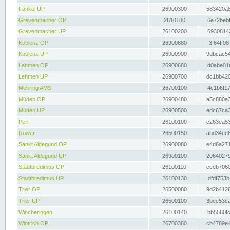
Fankel UP
26900300
583420a8
Grevenmacher OP
2610180
6e72bebf
Grevenmacher UP
26100200
69308142
Koblenz OP
26900880
3f64ff08
Koblenz UP
26900900
9dbcac54
Lehmen OP
26900680
d0abe01a
Lehmen UP
26900700
dc1bb420
Mehring AMS
26700100
4c1b6f17
Müden OP
26900480
a5c880a3
Müden UP
26900500
edc67ca3
Perl
26100100
c263ea53
Ruwer
26500150
abd34ee6
Sankt Aldegund OP
26900080
e4d6a271
Sankt Aldegund UP
26900100
20640279
Stadtbredimus OP
26100110
cceb7060
Stadtbredimus UP
26100130
dfdf753b
Trier OP
26500080
9d2b4126
Trier UP
26500100
3bec53ca
Wincheringen
26100140
bb5560fc
Wintrich OP
26700380
cb4789e4