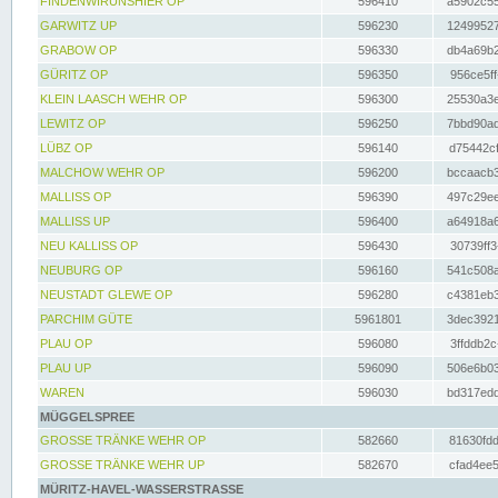
FINDENWIRUNSHIER OP
596410
a5902c55
GARWITZ UP
596230
12499527
GRABOW OP
596330
db4a69b2
GÜRITZ OP
596350
956ce5ff
KLEIN LAASCH WEHR OP
596300
25530a3e
LEWITZ OP
596250
7bbd90ad
LÜBZ OP
596140
d75442cf
MALCHOW WEHR OP
596200
bccaacb3
MALLISS OP
596390
497c29ee
MALLISS UP
596400
a64918a6
NEU KALLISS OP
596430
30739ff3
NEUBURG OP
596160
541c508a
NEUSTADT GLEWE OP
596280
c4381eb3
PARCHIM GÜTE
5961801
3dec3921
PLAU OP
596080
3ffddb2c
PLAU UP
596090
506e6b03
WAREN
596030
bd317edd
MÜGGELSPREE
GROSSE TRÄNKE WEHR OP
582660
81630fdd
GROSSE TRÄNKE WEHR UP
582670
cfad4ee5
MÜRITZ-HAVEL-WASSERSTRASSE