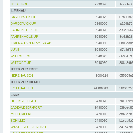
IJSSELKOP
2790070
bbaefa8e
ILMENAU
BARDOWICK OP
5940029
07830b68
BARDOWICK UP
5940030
a238b70f
FAHRENHOLZ OP
5940070
c33c3667
FAHRENHOLZ UP
5940060
bb62b28f
ILMENAU SPERRWERK AP
5940080
6b05e8dc
LÜNE
5940020
d7a8df36
WITTORF OP
5940049
eb3d4195
WITTORF UP
5940050
308c39b6
ITTER ZUR EDER
HERZHAUSEN
42800218
855205e7
ITTER ZUR DIEMEL
KOTTHAUSEN
44100013
36243256
JADE
HOOKSIELPLATE
9430020
fac30fe9
JADE-WESER-PORT
9430050
33bdec83
MELLUMPLATE
9420010
c8b9a2b6
SCHILLIG
9430030
b1cda5a0
WANGEROOGE NORD
9420030
c41d42b1