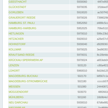
GEESTHACHT
5930060
44f7e955
GLÜCKSTADT
5970035
1f1bbed7
GORLEBEN
5910020
ac507f42
GRAUERORT REEDE
5970026
7398029b
HAMBURG ST. PAULI
5952050
d488c5cc
HAMBURG-HARBURG
5952025
706e5110
HETLINGEN
5970010
599c23b1
HITZACKER
5920010
a26e57c9
HOHNSTORF
5930040
d9289367
KOLLMAR
5970025
3ed90357
KRAUTSAND REEDE
5970031
8c20b4dc
KRÜCKAU-SPERRWERK AP
5970024
a653eb04
LENZEN
503120
c80a4f21
LÜHORT
5960010
8d18d129
MAGDEBURG-BUCKAU
502170
b8567c1e
MAGDEBURG-STROMBRÜCKE
502180
ccccb57f
MEISSEN
501080
24440872
MÜGGENDORF
503070
48f2661f
MÜHLBERG
501160
16b9b4e7
NEU DARCHAU
5930010
67d6e882
NIEGRIPP AP
502240
3adf88fd