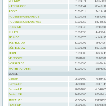
MEHRUM
31010071
be05603a
NIENBRÜGGE
31010044
864a8111
RECKE
31010011
7af19499
RODENBERGER AUE-OST
31010051
6288de60
RODENBERGER AUE-WEST
31010052
eb24b5a3
RUSBEND
31010043
c1f06401
RÜHEN
31010093
4ed5f6da
SEHNDE
31010070
ab0d9117
SÜLFELD OW
31010092
a8604e8f
SÜLFELD UW
31010091
892183d6
THUNE
31010080
42b865fb
VELSDORF
3101012
36f80081
VORSFELDE
31010090
dbb2bb9f
WARBER GRABEN
31010040
2f1080ba
MOSEL
Cochem
26900400
768df4e9
Detzem OP
26700180
c40912fd
Detzem UP
26700200
dc344605
Enkirch OP
26700880
87207dcd
Enkirch UP
26700900
ee861944
Fankel OP
26900280
68198b48