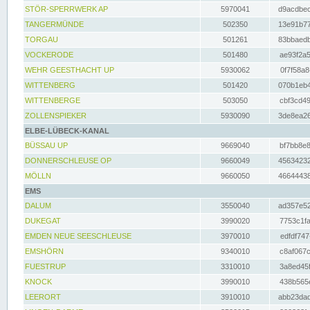
STÖR-SPERRWERK AP
5970041
d9acdbec
TANGERMÜNDE
502350
13e91b77
TORGAU
501261
83bbaedb
VOCKERODE
501480
ae93f2a5
WEHR GEESTHACHT UP
5930062
0f7f58a8
WITTENBERG
501420
070b1eb4
WITTENBERGE
503050
cbf3cd49
ZOLLENSPIEKER
5930090
3de8ea26
ELBE-LÜBECK-KANAL
BÜSSAU UP
9669040
bf7bb8e8
DONNERSCHLEUSE OP
9660049
45634232
MÖLLN
9660050
46644438
EMS
DALUM
3550040
ad357e52
DUKEGAT
3990020
7753c1fa
EMDEN NEUE SEESCHLEUSE
3970010
edfdf747
EMSHÖRN
9340010
c8af067c
FUESTRUP
3310010
3a8ed45f
KNOCK
3990010
438b565e
LEERORT
3910010
abb23dad