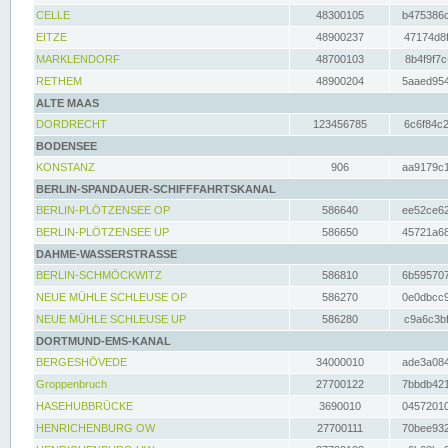
CELLE
48300105
b475386c
EITZE
48900237
47174d8f
MARKLENDORF
48700103
8b4f9f7c
RETHEM
48900204
5aaed954
ALTE MAAS
DORDRECHT
123456785
6c6f84c2
BODENSEE
KONSTANZ
906
aa9179c1
BERLIN-SPANDAUER-SCHIFFFAHRTSKANAL
BERLIN-PLÖTZENSEE OP
586640
ee52ce62
BERLIN-PLÖTZENSEE UP
586650
45721a68
DAHME-WASSERSTRASSE
BERLIN-SCHMÖCKWITZ
586810
6b595707
NEUE MÜHLE SCHLEUSE OP
586270
0e0dbcc9
NEUE MÜHLE SCHLEUSE UP
586280
c9a6c3bf
DORTMUND-EMS-KANAL
BERGESHÖVEDE
34000010
ade3a084
Groppenbruch
27700122
7bbdb421
HASEHUBBRÜCKE
3690010
04572010
HENRICHENBURG OW
27700111
70bee932