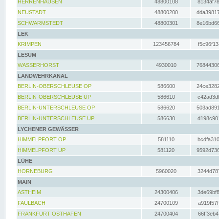
HERRENHAUSEN
48800108
8134af78
NEUSTADT
48800200
dda39817
SCHWARMSTEDT
48800301
8e16bd66
LEK
KRIMPEN
123456784
f5c96f13
LESUM
WASSERHORST
4930010
76844306
LANDWEHRKANAL
BERLIN-OBERSCHLEUSE OP
586600
24ce3282
BERLIN-OBERSCHLEUSE UP
586610
c42ad3df
BERLIN-UNTERSCHLEUSE OP
586620
503ad891
BERLIN-UNTERSCHLEUSE UP
586630
d198c901
LYCHENER GEWÄSSER
HIMMELPFORT OP
581110
bcdfa310
HIMMELPFORT UP
581120
9592d736
LÜHE
HORNEBURG
5960020
3244d787
MAIN
ASTHEIM
24300406
3de69bf8
FAULBACH
24700109
a919f57f
FRANKFURT OSTHAFEN
24700404
66ff3eb4