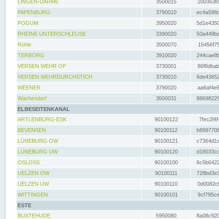
LINGEN-DARME
3500015
200363fc
PAPENBURG
3790010
ec4a598d
POGUM
3950020
5d1e4350
RHEINE UNTERSCHLEUSE
3390020
50a449ba
Rühle
3500070
15456f75
TERBORG
3910020
244cae8b
VERSEN WEHR OP
3730001
86f8dbab
VERSEN WEHRDURCHSTICH
3730010
6de43652
WEENER
3790020
aa6af4e6
Wachendorf
3500031
88698229
ELBESEITENKANAL
ARTLENBURG-ESK
90100122
7fec2f4f
BEVENSEN
90100112
b8997708
LÜNEBURG OW
90100121
c7364d1e
LÜNEBURG UW
90100120
d18033cd
OSLOSS
90100100
6c5b6422
UELZEN OW
90100111
728bd3e3
UELZEN UW
90100110
0d0082cf
WITTINGEN
90100101
9cf795ce
ESTE
BUXTEHUDE
5950080
8a08c920