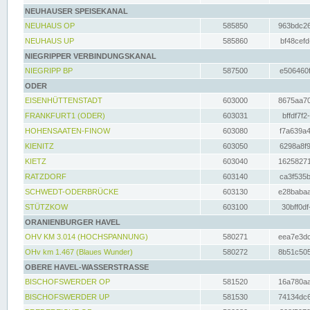
NEUHAUSER SPEISEKANAL
NEUHAUS OP
585850
963bdc26
NEUHAUS UP
585860
bf48cefd
NIEGRIPPER VERBINDUNGSKANAL
NIEGRIPP BP
587500
e506460f
ODER
EISENHÜTTENSTADT
603000
8675aa70
FRANKFURT1 (ODER)
603031
bffdf7f2
HOHENSAATEN-FINOW
603080
f7a639a4
KIENITZ
603050
6298a8f9
KIETZ
603040
16258271
RATZDORF
603140
ca3f535b
SCHWEDT-ODERBRÜCKE
603130
e28babaa
STÜTZKOW
603100
30bff0df
ORANIENBURGER HAVEL
OHV KM 3.014 (HOCHSPANNUNG)
580271
eea7e3dc
OHv km 1.467 (Blaues Wunder)
580272
8b51c505
OBERE HAVEL-WASSERSTRASSE
BISCHOFSWERDER OP
581520
16a780aa
BISCHOFSWERDER UP
581530
74134dc6