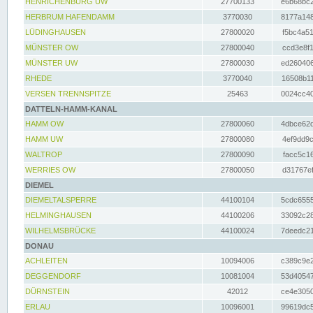
HENRICHENBURG UW
27700133
e6b68bc2
HERBRUM HAFENDAMM
3770030
8177a148
LÜDINGHAUSEN
27800020
f5bc4a51
MÜNSTER OW
27800040
ccd3e8f1
MÜNSTER UW
27800030
ed260406
RHEDE
3770040
16508b11
VERSEN TRENNSPITZE
25463
0024cc40
DATTELN-HAMM-KANAL
HAMM OW
27800060
4dbce62d
HAMM UW
27800080
4ef9dd9c
WALTROP
27800090
facc5c16
WERRIES OW
27800050
d31767ef
DIEMEL
DIEMELTALSPERRE
44100104
5cdc6555
HELMINGHAUSEN
44100206
33092c28
WILHELMSBRÜCKE
44100024
7deedc21
DONAU
ACHLEITEN
10094006
c389c9e2
DEGGENDORF
10081004
53d40547
DÜRNSTEIN
42012
ce4e3050
ERLAU
10096001
99619dc5