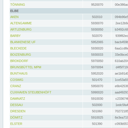
TÖNNING
9520070
00e386ac
ELBE
AKEN
502010
094b96e5
ALTENGAMME
5930070
2ee12b9a
ARTLENBURG
5930050
b3492c68
BARBY
502070
939f82ec
BLANKENESE UF
5952065
bacb459b
BLECKEDE
5930020
6aa1cd8e
BOIZENBURG
5930033
33e0bce0
BROKDORF
5970050
610ab204
BRUNSBÜTTEL MPM
5970094
d4f5f719
BUNTHAUS
5952020
ae1b91d0
COSWIG
501470
1ce53a59
CRANZ
5950070
e6b42536
CUXHAVEN STEUBENHÖFT
5990020
aad49293
DAMNATZ
5910030
c233674f
DESSAU
502000
1edc5fa4
DRESDEN
501060
70272185
DÖMITZ
5910025
6e3ea719
ELSTER
501390
c093b557