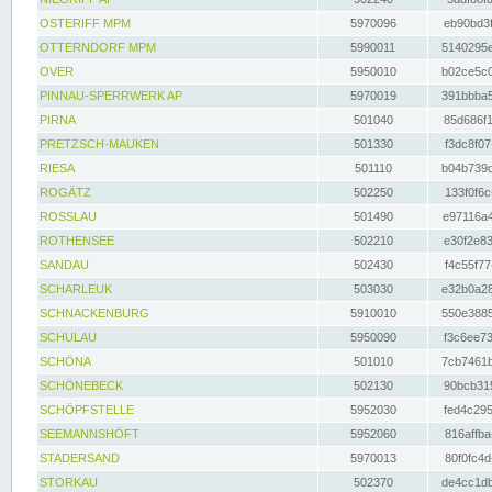
OSTERIFF MPM
5970096
eb90bd3f
OTTERNDORF MPM
5990011
5140295e
OVER
5950010
b02ce5c0
PINNAU-SPERRWERK AP
5970019
391bbba5
PIRNA
501040
85d686f1
PRETZSCH-MAUKEN
501330
f3dc8f07
RIESA
501110
b04b739d
ROGÄTZ
502250
133f0f6c
ROSSLAU
501490
e97116a4
ROTHENSEE
502210
e30f2e83
SANDAU
502430
f4c55f77
SCHARLEUK
503030
e32b0a28
SCHNACKENBURG
5910010
550e3885
SCHULAU
5950090
f3c6ee73
SCHÖNA
501010
7cb7461b
SCHÖNEBECK
502130
90bcb315
SCHÖPFSTELLE
5952030
fed4c295
SEEMANNSHÖFT
5952060
816affba
STADERSAND
5970013
80f0fc4d
STORKAU
502370
de4cc1db