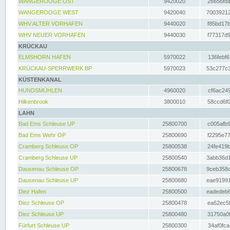
WANGEROOGE OST
9420020
26656fda
WANGEROOGE WEST
9420040
70039212
WHV ALTER VORHAFEN
9440020
f85bd17b
WHV NEUER VORHAFEN
9440030
f77317d9
KRÜCKAU
ELMSHORN HAFEN
5970022
136febf6
KRÜCKAU-SPERRWERK BP
5970023
53c277c3
KÜSTENKANAL
HUNDSMÜHLEN
4960020
cf6ac249
Hilkenbrook
3800010
58ccd6f0
LAHN
Bad Ems Schleuse UP
25800700
c005afb9
Bad Ems Wehr OP
25800690
f2295e77
Cramberg Schleuse OP
25800538
24fe419b
Cramberg Schleuse UP
25800540
3abb36d1
Dausenau Schleuse OP
25800678
9ceb358c
Dausenau Schleuse UP
25800680
eae91991
Diez Hafen
25800500
eadedeb6
Diez Schleuse OP
25800478
ea62ec5f
Diez Schleuse UP
25800480
31750a0f
Fürfurt Schleuse UP
25800300
34af0fca