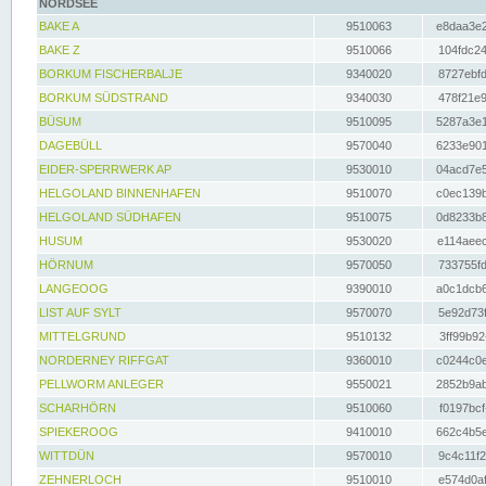
NORDSEE
BAKE A
9510063
e8daa3e2
BAKE Z
9510066
104fdc24
BORKUM FISCHERBALJE
9340020
8727ebfd
BORKUM SÜDSTRAND
9340030
478f21e9
BÜSUM
9510095
5287a3e1
DAGEBÜLL
9570040
6233e901
EIDER-SPERRWERK AP
9530010
04acd7e5
HELGOLAND BINNENHAFEN
9510070
c0ec139b
HELGOLAND SÜDHAFEN
9510075
0d8233b8
HUSUM
9530020
e114aeec
HÖRNUM
9570050
733755fd
LANGEOOG
9390010
a0c1dcb6
LIST AUF SYLT
9570070
5e92d73f
MITTELGRUND
9510132
3ff99b92
NORDERNEY RIFFGAT
9360010
c0244c0e
PELLWORM ANLEGER
9550021
2852b9ab
SCHARHÖRN
9510060
f0197bcf
SPIEKEROOG
9410010
662c4b5e
WITTDÜN
9570010
9c4c11f2
ZEHNERLOCH
9510010
e574d0af