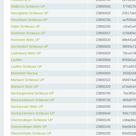
Heilbronn Schleuse UP
23800560
f77df170
Hessigheim Schleuse UP
23800420
23517de9
Hirschhorn Schleuse UP
23800700
acf505dd
Hofen Schleuse UP
23800260
cf2af1a4
Horkheim Schleuse UP
23800557
b76bf04c
Horkheim Wehr UP
23800520
d9b441a5
Kochendorf Schleuse UP
23800600
8f695e71
Ladenburg Wehr UP
23800820
70cee7df
Lauffen
23800500
8559d1a0
Lauffen Schleuse UP
23800501
2f7cb553
Mannheim Neckar
23800900
25582d3f
Marbach Schleuse UP
23800322
456974a8
Marbach Wehr UP
23800320
a73a9cb4
Neckargemünd Schleuse UP
23800740
7be3ff2e
Neckarsteinach Schleuse UP
23800720
d64d07f7
Neckarsulm Wehr UP
23800580
845944f8
Neckarzimmern Schleuse UP
23800640
f00c7183
Oberesslingen Schleuse UP
23800145
cbfae6bc
Oberesslingen Wehr UP
23800140
9de0843a
Obertürkheim Schleuse UP
23800200
80e002d8