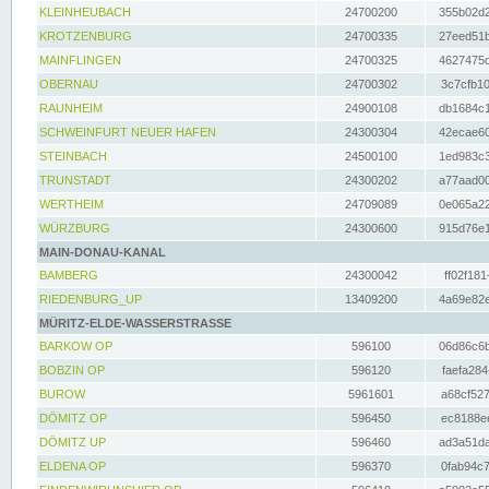
KLEINHEUBACH
24700200
355b02d2
KROTZENBURG
24700335
27eed51b
MAINFLINGEN
24700325
4627475d
OBERNAU
24700302
3c7cfb10
RAUNHEIM
24900108
db1684c1
SCHWEINFURT NEUER HAFEN
24300304
42ecae60
STEINBACH
24500100
1ed983c3
TRUNSTADT
24300202
a77aad00
WERTHEIM
24709089
0e065a22
WÜRZBURG
24300600
915d76e1
MAIN-DONAU-KANAL
BAMBERG
24300042
ff02f181
RIEDENBURG_UP
13409200
4a69e82e
MÜRITZ-ELDE-WASSERSTRASSE
BARKOW OP
596100
06d86c6b
BOBZIN OP
596120
faefa284
BUROW
5961601
a68cf527
DÖMITZ OP
596450
ec8188ee
DÖMITZ UP
596460
ad3a51da
ELDENA OP
596370
0fab94c7