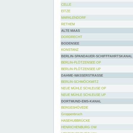
CELLE
EITZE
MARKLENDORF
RETHEM
ALTE MAAS
DORDRECHT
BODENSEE
KONSTANZ
BERLIN-SPANDAUER-SCHIFFFAHRTSKANAL
BERLIN-PLÖTZENSEE OP
BERLIN-PLÖTZENSEE UP
DAHME-WASSERSTRASSE
BERLIN-SCHMÖCKWITZ
NEUE MÜHLE SCHLEUSE OP
NEUE MÜHLE SCHLEUSE UP
DORTMUND-EMS-KANAL
BERGESHÖVEDE
Groppenbruch
HASEHUBBRÜCKE
HENRICHENBURG OW