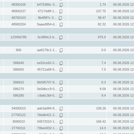
48300105
b475386c-3...
1.74
06.08.2026 12
48900237
47174d8f-1...
107.75
06.08.2026 12
48700103
8b4f9f7c-3...
38.47
06.08.2026 12
48900204
5aaed954-d...
82.32
06.08.2026 12
123456785
6c6f84c2-b...
975.0
06.08.2026 12
906
aa9179c1-1...
0.0
06.08.2026 12
586640
ee52ce62-2...
7.4
06.08.2026 12
586650
45721a68-5...
7.5
06.08.2026 12
586810
6b595707-8...
0.3
06.08.2026 11
586270
0e0dbcc9-0...
9.56
06.08.2026 12
586280
c9a6c3bf-0...
9.4
06.08.2026 12
34000010
ade3a084-8...
108.26
06.08.2026 12
27700122
7bbdb421-2...
06.08.2026 12
3690010
04572010-1...
166.42
06.08.2026 12
27700111
70bee932-1...
14.3
06.08.2026 12