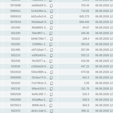
5970096
eb90bd3f-5...
703.44
06.08.2026 12
5990011
5140295e-b...
714.02
06.08.2026 12
5950010
b02ce5c0-6...
605.273
06.08.2026 12
5970019
391bbba5-8...
658.444
06.08.2026 12
501040
85d686f1-5...
34.67
06.08.2026 12
501330
f3dc8f07-c...
184.45
06.08.2026 12
501110
b04b739d-7...
108.4
06.08.2026 12
502250
133f0f6c-2...
350.64
06.08.2026 12
501490
e97116a4-7...
257.84
06.08.2026 12
502210
e30f2e83-b...
333.12
06.08.2026 12
502430
f4c55f77-a...
416.06
06.08.2026 12
503030
e32b0a28-8...
447.22
06.08.2026 12
5910010
550e3885-a...
474.56
06.08.2026 12
5950090
f3c6ee73-5...
641.0
06.08.2026 12
501010
7cb7461b-3...
2.05
06.08.2026 12
502130
90bcb315-f...
311.76
06.08.2026 12
5952030
fed4c295-7...
615.3
06.08.2026 12
5952060
816affba-0...
628.9
06.08.2026 12
5970013
80f0fc4d-9...
654.9
06.08.2026 12
502370
de4cc1db-5...
396.11
06.08.2026 12