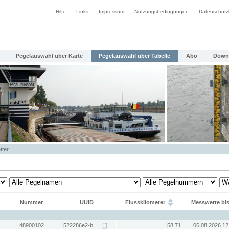
Hilfe
Links
Impressum
Nutzungsbedingungen
Datenschutz
Pegelauswahl über Karte
Pegelauswahl über Tabelle
Abo
Down
tter
Nummer
UUID
Flusskilometer
Messwerte bi
48900102
522286e2-b...
58.71
06.08.2026 12