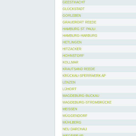
GEESTHACHT
GLÜCKSTADT
GORLEBEN
GRAUERORT REEDE
HAMBURG ST. PAULI
HAMBURG-HARBURG
HETLINGEN
HITZACKER
HOHNSTORF
KOLLMAR
KRAUTSAND REEDE
KRÜCKAU-SPERRWERK AP
LENZEN
LÜHORT
MAGDEBURG-BUCKAU
MAGDEBURG-STROMBRÜCKE
MEISSEN
MÜGGENDORF
MÜHLBERG
NEU DARCHAU
NIEGRIPP AP