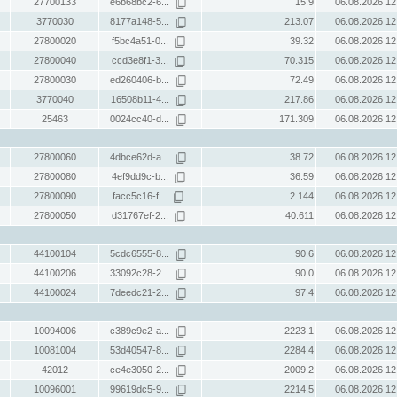
27700133
e6b68bc2-6...
15.9
06.08.2026 12
3770030
8177a148-5...
213.07
06.08.2026 12
27800020
f5bc4a51-0...
39.32
06.08.2026 12
27800040
ccd3e8f1-3...
70.315
06.08.2026 12
27800030
ed260406-b...
72.49
06.08.2026 12
3770040
16508b11-4...
217.86
06.08.2026 12
25463
0024cc40-d...
171.309
06.08.2026 12
27800060
4dbce62d-a...
38.72
06.08.2026 12
27800080
4ef9dd9c-b...
36.59
06.08.2026 12
27800090
facc5c16-f...
2.144
06.08.2026 12
27800050
d31767ef-2...
40.611
06.08.2026 12
44100104
5cdc6555-8...
90.6
06.08.2026 12
44100206
33092c28-2...
90.0
06.08.2026 12
44100024
7deedc21-2...
97.4
06.08.2026 12
10094006
c389c9e2-a...
2223.1
06.08.2026 12
10081004
53d40547-8...
2284.4
06.08.2026 12
42012
ce4e3050-2...
2009.2
06.08.2026 12
10096001
99619dc5-9...
2214.5
06.08.2026 12