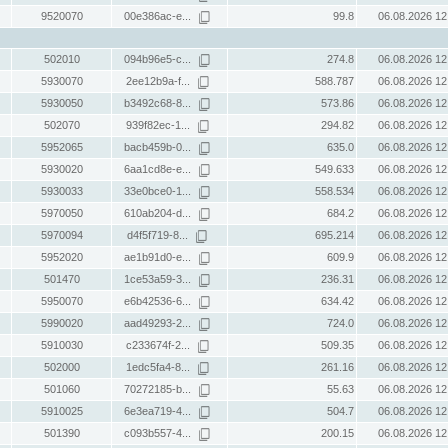
9520070
00e386ac-e...
99.8
06.08.2026 12
502010
094b96e5-c...
274.8
06.08.2026 12
5930070
2ee12b9a-f...
588.787
06.08.2026 12
5930050
b3492c68-8...
573.86
06.08.2026 12
502070
939f82ec-1...
294.82
06.08.2026 12
5952065
bacb459b-0...
635.0
06.08.2026 12
5930020
6aa1cd8e-e...
549.633
06.08.2026 12
5930033
33e0bce0-1...
558.534
06.08.2026 12
5970050
610ab204-d...
684.2
06.08.2026 12
5970094
d4f5f719-8...
695.214
06.08.2026 12
5952020
ae1b91d0-e...
609.9
06.08.2026 12
501470
1ce53a59-3...
236.31
06.08.2026 12
5950070
e6b42536-6...
634.42
06.08.2026 12
5990020
aad49293-2...
724.0
06.08.2026 12
5910030
c233674f-2...
509.35
06.08.2026 12
502000
1edc5fa4-8...
261.16
06.08.2026 12
501060
70272185-b...
55.63
06.08.2026 12
5910025
6e3ea719-4...
504.7
06.08.2026 12
501390
c093b557-4...
200.15
06.08.2026 12