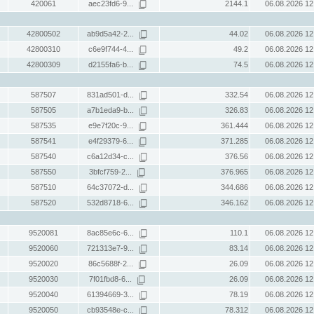
420061
aec23fd6-9...
2144.1
06.08.2026 12
42800502
ab9d5a42-2...
44.02
06.08.2026 12
42800310
c6e9f744-4...
49.2
06.08.2026 12
42800309
d2155fa6-b...
74.5
06.08.2026 12
587507
831ad501-d...
332.54
06.08.2026 12
587505
a7b1eda9-b...
326.83
06.08.2026 12
587535
e9e7f20c-9...
361.444
06.08.2026 12
587541
e4f29379-6...
371.285
06.08.2026 12
587540
c6a12d34-c...
376.56
06.08.2026 12
587550
3bfcf759-2...
376.965
06.08.2026 12
587510
64c37072-d...
344.686
06.08.2026 12
587520
532d8718-6...
346.162
06.08.2026 12
9520081
8ac85e6c-6...
110.1
06.08.2026 12
9520060
721313e7-9...
83.14
06.08.2026 12
9520020
86c5688f-2...
26.09
06.08.2026 12
9520030
7f01fbd8-6...
26.09
06.08.2026 12
9520040
61394669-3...
78.19
06.08.2026 12
9520050
cb93548e-c...
78.312
06.08.2026 12