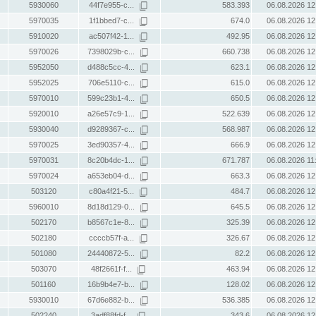
5930060
44f7e955-c...
583.393
06.08.2026 12
5970035
1f1bbed7-c...
674.0
06.08.2026 12
5910020
ac507f42-1...
492.95
06.08.2026 12
5970026
7398029b-c...
660.738
06.08.2026 12
5952050
d488c5cc-4...
623.1
06.08.2026 12
5952025
706e5110-c...
615.0
06.08.2026 12
5970010
599c23b1-4...
650.5
06.08.2026 12
5920010
a26e57c9-1...
522.639
06.08.2026 12
5930040
d9289367-c...
568.987
06.08.2026 12
5970025
3ed90357-4...
666.9
06.08.2026 12
5970031
8c20b4dc-1...
671.787
06.08.2026 11
5970024
a653eb04-d...
663.3
06.08.2026 12
503120
c80a4f21-5...
484.7
06.08.2026 12
5960010
8d18d129-0...
645.5
06.08.2026 12
502170
b8567c1e-8...
325.39
06.08.2026 12
502180
ccccb57f-a...
326.67
06.08.2026 12
501080
24440872-5...
82.2
06.08.2026 12
503070
48f2661f-f...
463.94
06.08.2026 12
501160
16b9b4e7-b...
128.02
06.08.2026 12
5930010
67d6e882-b...
536.385
06.08.2026 12
502240
3adf88fd-f...
343.6
06.08.2026 12