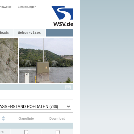
hinweise
Einstellungen
loads
Webservices
s
Ganglinie
Download
:30