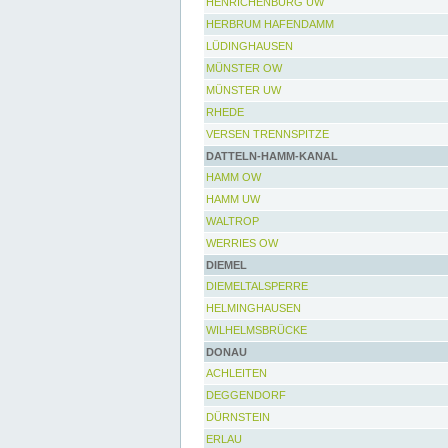
HENRICHENBURG UW
HERBRUM HAFENDAMM
LÜDINGHAUSEN
MÜNSTER OW
MÜNSTER UW
RHEDE
VERSEN TRENNSPITZE
DATTELN-HAMM-KANAL
HAMM OW
HAMM UW
WALTROP
WERRIES OW
DIEMEL
DIEMELTALSPERRE
HELMINGHAUSEN
WILHELMSBRÜCKE
DONAU
ACHLEITEN
DEGGENDORF
DÜRNSTEIN
ERLAU