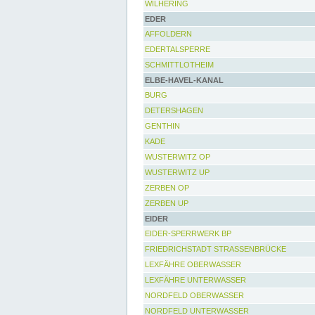
WILHERING
EDER
AFFOLDERN
EDERTALSPERRE
SCHMITTLOTHEIM
ELBE-HAVEL-KANAL
BURG
DETERSHAGEN
GENTHIN
KADE
WUSTERWITZ OP
WUSTERWITZ UP
ZERBEN OP
ZERBEN UP
EIDER
EIDER-SPERRWERK BP
FRIEDRICHSTADT STRASSENBRÜCKE
LEXFÄHRE OBERWASSER
LEXFÄHRE UNTERWASSER
NORDFELD OBERWASSER
NORDFELD UNTERWASSER