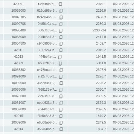
420091
f3bf0b0b-e...
2079.1
06.08.2026 12
10088003
616dd98e-8...
2256.9
06.08.2026 12
10046105
824a046b-9...
2458.3
06.08.2026 12
10090708
0fd56e0a-e...
2230.3
06.08.2026 12
10090408
560cf185-0...
2230.724
06.08.2026 12
10053009
296fc6d4-3...
2414.8
06.08.2026 12
10054500
c9409937-b...
2409.7
06.08.2026 12
42011
56178f74-b...
2015.2
06.08.2026 12
42013
ff44be4a-f...
1941.5
06.08.2026 12
42009
6b002fef-8...
2111.0
06.08.2026 12
10056302
e476bcad-b...
2397.4
06.08.2026 12
10091008
9f12c405-3...
2226.7
06.08.2026 12
10092000
33ceb441-2...
2225.2
06.08.2026 12
10068006
f768173a-7...
2350.7
06.08.2026 12
10078000
7fe63a95-8...
2305.5
06.08.2026 12
10061007
eebd633a-3...
2379.3
06.08.2026 12
10062000
7644f1d7-3...
2376.5
06.08.2026 12
42015
f7b5c3d3-3...
1879.2
06.08.2026 12
10089006
e6d68ab7-5...
2249.5
06.08.2026 12
42014
35846b8b-e...
1894.7
06.08.2026 12