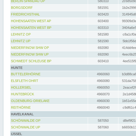
BERLIN-SPANDAU UP
580310
2c68509c
BORGSDORF
581591
1b2e2996
FRIEDRICHSTHAL
603420
314945d6
HOHENSAATEN WEST AP
603400
99309d3e
HOHENSAATEN WEST BP
603310
3404a6e5
LEHNITZ OP
581580
c8a1cf0a
LEHNITZ UP
581590
5bb1f56d
NIEDERFINOW SHW OP
692080
414dd4ee
NIEDERFINOW SHW UP
692090
4eec6b25
SCHWEDT SCHLEUSE BP
603410
4ee515f9
HUNTE
BUTTELERHÖRNE
4960060
b3d88ca6
ELSFLETH OHRT
4960080
531da758
HOLLERSIEL
4960050
2eacef2f
HUNTEBRÜCK
4960070
2e1d458b
OLDENBURG-DRIELAKE
4960030
1b51e55e
REITHÖRNE
4960040
c9df61c4
HAVELKANAL
SCHÖNWALDE OP
587050
d8ef9f21
SCHÖNWALDE UP
587060
b6650b13
IJSSEL