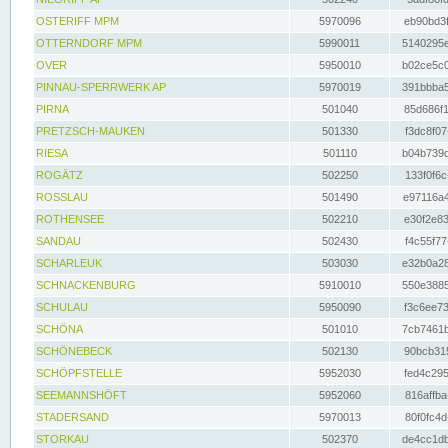
OSTERIFF MPM
5970096
eb90bd3f
OTTERNDORF MPM
5990011
5140295e
OVER
5950010
b02ce5c0
PINNAU-SPERRWERK AP
5970019
391bbba5
PIRNA
501040
85d686f1
PRETZSCH-MAUKEN
501330
f3dc8f07
RIESA
501110
b04b739d
ROGÄTZ
502250
133f0f6c
ROSSLAU
501490
e97116a4
ROTHENSEE
502210
e30f2e83
SANDAU
502430
f4c55f77
SCHARLEUK
503030
e32b0a28
SCHNACKENBURG
5910010
550e3885
SCHULAU
5950090
f3c6ee73
SCHÖNA
501010
7cb7461b
SCHÖNEBECK
502130
90bcb315
SCHÖPFSTELLE
5952030
fed4c295
SEEMANNSHÖFT
5952060
816affba
STADERSAND
5970013
80f0fc4d
STORKAU
502370
de4cc1db