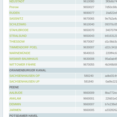
NEUSTADT
9610080
3f0b6b74
Prerow
9650027
7d50c68c
RUDEN
9690077
1fa822e6
SASSNITZ
9670065
9e7b2a4d
SCHLESWIG
9610040
09370c05
STAHLBRODE
9650070
340707f4
STRALSUND
9650043
b9163121
THIESSOW
9670067
d1c9bb3c
TIMMENDORF POEL
9630007
d22c341b
WARNEMÜNDE
9640015
220ff4c6
WISMAR-BAUMHAUS
9630008
95a0ab45
WITTOWER FÄHRE
9670055
4b348b56
ORANIENBURGER KANAL
SACHSENHAUSEN OP
580240
adbd3144
SACHSENHAUSEN UP
581840
0a6fe221
PEENE
AALBUDE
9660009
8ba772ed
ANKLAM
9660001
22fd01e0
DEMMIN
9660007
b7e238e8
JARMEN
9660005
a3328262
POTSDAMER HAVEL