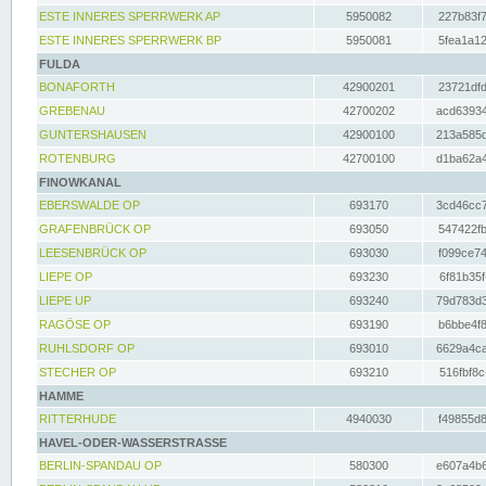
ESTE INNERES SPERRWERK AP
5950082
227b83f7
ESTE INNERES SPERRWERK BP
5950081
5fea1a12
FULDA
BONAFORTH
42900201
23721dfd
GREBENAU
42700202
acd63934
GUNTERSHAUSEN
42900100
213a585d
ROTENBURG
42700100
d1ba62a4
FINOWKANAL
EBERSWALDE OP
693170
3cd46cc7
GRAFENBRÜCK OP
693050
547422fb
LEESENBRÜCK OP
693030
f099ce74
LIEPE OP
693230
6f81b35f
LIEPE UP
693240
79d783d3
RAGÖSE OP
693190
b6bbe4f8
RUHLSDORF OP
693010
6629a4ca
STECHER OP
693210
516fbf8c
HAMME
RITTERHUDE
4940030
f49855d8
HAVEL-ODER-WASSERSTRASSE
BERLIN-SPANDAU OP
580300
e607a4b6