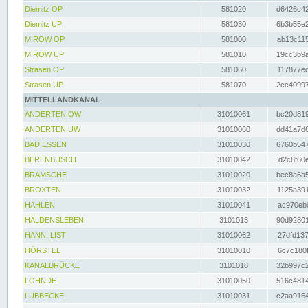
Diemitz OP
581020
d6426c42
Diemitz UP
581030
6b3b55e2
MIROW OP
581000
ab13c115
MIROW UP
581010
19cc3b9a
Strasen OP
581060
117877ec
Strasen UP
581070
2cc40997
MITTELLANDKANAL
ANDERTEN OW
31010061
bc20d819
ANDERTEN UW
31010060
dd41a7d6
BAD ESSEN
31010030
6760b547
BERENBUSCH
31010042
d2c8f60e
BRAMSCHE
31010020
bec8a6a5
BROXTEN
31010032
1125a391
HAHLEN
31010041
ac970eb0
HALDENSLEBEN
3101013
90d92801
HANN. LIST
31010062
27dfd137
HÖRSTEL
31010010
6c7c180f
KANALBRÜCKE
3101018
32b997c2
LOHNDE
31010050
516c4814
LÜBBECKE
31010031
c2aa9164