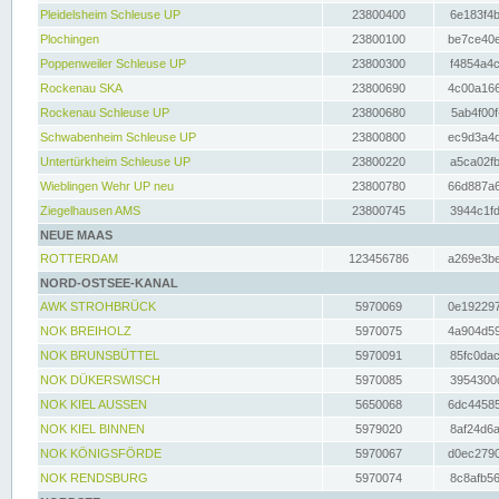
Pleidelsheim Schleuse UP
23800400
6e183f4b
Plochingen
23800100
be7ce40e
Poppenweiler Schleuse UP
23800300
f4854a4c
Rockenau SKA
23800690
4c00a166
Rockenau Schleuse UP
23800680
5ab4f00f
Schwabenheim Schleuse UP
23800800
ec9d3a4d
Untertürkheim Schleuse UP
23800220
a5ca02fb
Wieblingen Wehr UP neu
23800780
66d887a6
Ziegelhausen AMS
23800745
3944c1fd
NEUE MAAS
ROTTERDAM
123456786
a269e3be
NORD-OSTSEE-KANAL
AWK STROHBRÜCK
5970069
0e192297
NOK BREIHOLZ
5970075
4a904d59
NOK BRUNSBÜTTEL
5970091
85fc0dac
NOK DÜKERSWISCH
5970085
3954300d
NOK KIEL AUSSEN
5650068
6dc44585
NOK KIEL BINNEN
5979020
8af24d6a
NOK KÖNIGSFÖRDE
5970067
d0ec2790
NOK RENDSBURG
5970074
8c8afb56