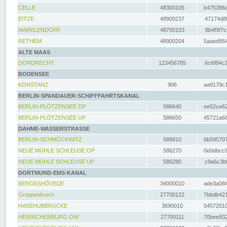
CELLE
48300105
b475386c
EITZE
48900237
47174d8f
MARKLENDORF
48700103
8b4f9f7c
RETHEM
48900204
5aaed954
ALTE MAAS
DORDRECHT
123456785
6c6f84c2
BODENSEE
KONSTANZ
906
aa9179c1
BERLIN-SPANDAUER-SCHIFFFAHRTSKANAL
BERLIN-PLÖTZENSEE OP
586640
ee52ce62
BERLIN-PLÖTZENSEE UP
586650
45721a68
DAHME-WASSERSTRASSE
BERLIN-SCHMÖCKWITZ
586810
6b595707
NEUE MÜHLE SCHLEUSE OP
586270
0e0dbcc9
NEUE MÜHLE SCHLEUSE UP
586280
c9a6c3bf
DORTMUND-EMS-KANAL
BERGESHÖVEDE
34000010
ade3a084
Groppenbruch
27700122
7bbdb421
HASEHUBBRÜCKE
3690010
04572010
HENRICHENBURG OW
27700111
70bee932