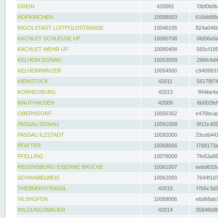
GREIN
420091
f3bf0b0b
HOFKIRCHEN
10088003
616dd98e
INGOLSTADT LUITPOLDSTRASSE
10046105
824a046b
KACHLET SCHLEUSE UP
10090708
0fd56e0a
KACHLET WEHR UP
10090408
560cf185
KELHEIM DONAU
10053009
296fc6d4
KELHEIMWINZER
10054500
c9409937
KIENSTOCK
42011
56178f74
KORNEUBURG
42013
ff44be4a
MAUTHAUSEN
42009
6b002fef
OBERNDORF
10056302
e476bcad
PASSAU DONAU
10091008
9f12c405
PASSAU ILZSTADT
10092000
33ceb441
PFATTER
10068006
f768173a
PFELLING
10078000
7fe63a95
REGENSBURG EISERNE BRÜCKE
10061007
eebd633a
SCHWABELWEIS
10062000
7644f1d7
THEBNERSTRASSL
42015
f7b5c3d3
VILSHOFEN
10089006
e6d68ab7
WILDUNGSMAUER
42014
35846b8b