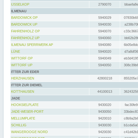
IJSSELKOP
2790070
bbaefa8e
ILMENAU
BARDOWICK OP
5940029
07830b68
BARDOWICK UP
5940030
a238b70f
FAHRENHOLZ OP
5940070
c33c3667
FAHRENHOLZ UP
5940060
bb62b28f
ILMENAU SPERRWERK AP
5940080
6b05e8dc
LÜNE
5940020
d7a8df36
WITTORF OP
5940049
eb3d4195
WITTORF UP
5940050
308c39b6
ITTER ZUR EDER
HERZHAUSEN
42800218
855205e7
ITTER ZUR DIEMEL
KOTTHAUSEN
44100013
36243256
JADE
HOOKSIELPLATE
9430020
fac30fe9
JADE-WESER-PORT
9430050
33bdec83
MELLUMPLATE
9420010
c8b9a2b6
SCHILLIG
9430030
b1cda5a0
WANGEROOGE NORD
9420030
c41d42b1