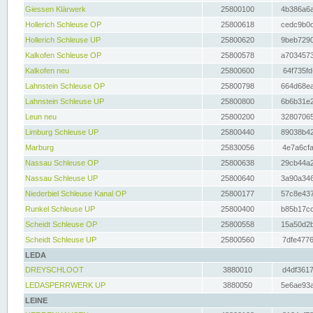
Giessen Klärwerk
25800100
4b386a6a
Hollerich Schleuse OP
25800618
cedc9b0c
Hollerich Schleuse UP
25800620
9beb7290
Kalkofen Schleuse OP
25800578
a7034573
Kalkofen neu
25800600
64f735fd
Lahnstein Schleuse OP
25800798
664d68ea
Lahnstein Schleuse UP
25800800
6b6b31e2
Leun neu
25800200
32807065
Limburg Schleuse UP
25800440
89038b42
Marburg
25830056
4e7a6cfa
Nassau Schleuse OP
25800638
29cb44a2
Nassau Schleuse UP
25800640
3a90a346
Niederbiel Schleuse Kanal OP
25800177
57c8e437
Runkel Schleuse UP
25800400
b85b17cc
Scheidt Schleuse OP
25800558
15a50d2b
Scheidt Schleuse UP
25800560
7dfe4776
LEDA
DREYSCHLOOT
3880010
d4df3617
LEDASPERRWERK UP
3880050
5e6ae93a
LEINE