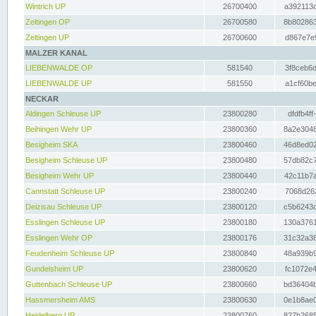
Wintrich UP
26700400
a392113c
Zeltingen OP
26700580
8b802863
Zeltingen UP
26700600
d867e7e9
MALZER KANAL
LIEBENWALDE OP
581540
3f8ceb6d
LIEBENWALDE UP
581550
a1cf60be
NECKAR
Aldingen Schleuse UP
23800280
dfdfb4ff
Beihingen Wehr UP
23800360
8a2e3048
Besigheim SKA
23800460
46d8ed02
Besigheim Schleuse UP
23800480
57db82c7
Besigheim Wehr UP
23800440
42c11b7a
Cannstatt Schleuse UP
23800240
7068d262
Deizisau Schleuse UP
23800120
c5b6243d
Esslingen Schleuse UP
23800180
130a3761
Esslingen Wehr OP
23800176
31c32a38
Feudenheim Schleuse UP
23800840
48a939b9
Gundelsheim UP
23800620
fc1072e4
Guttenbach Schleuse UP
23800660
bd36404b
Hassmersheim AMS
23800630
0e1b8ae0
Heidelberg UP
23800760
827b2685