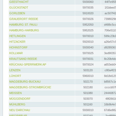
GEESTHACHT
5930060
44f7e955
GLÜCKSTADT
5970035
1f1bbed7
GORLEBEN
5910020
ac507f42
GRAUERORT REEDE
5970026
7398029b
HAMBURG ST. PAULI
5952050
d488c5cc
HAMBURG-HARBURG
5952025
706e5110
HETLINGEN
5970010
599c23b1
HITZACKER
5920010
a26e57c9
HOHNSTORF
5930040
d9289367
KOLLMAR
5970025
3ed90357
KRAUTSAND REEDE
5970031
8c20b4dc
KRÜCKAU-SPERRWERK AP
5970024
a653eb04
LENZEN
503120
c80a4f21
LÜHORT
5960010
8d18d129
MAGDEBURG-BUCKAU
502170
b8567c1e
MAGDEBURG-STROMBRÜCKE
502180
ccccb57f
MEISSEN
501080
24440872
MÜGGENDORF
503070
48f2661f
MÜHLBERG
501160
16b9b4e7
NEU DARCHAU
5930010
67d6e882
NIEGRIPP AP
502240
3adf88fd