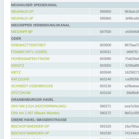
NEUHAUSER SPEISEKANAL
NEUHAUS OP
585850
963bdc26
NEUHAUS UP
585860
bf48cefd
NIEGRIPPER VERBINDUNGSKANAL
NIEGRIPP BP
587500
e506460f
ODER
EISENHÜTTENSTADT
603000
8675aa70
FRANKFURT1 (ODER)
603031
bffdf7f2
HOHENSAATEN-FINOW
603080
f7a639a4
KIENITZ
603050
6298a8f9
KIETZ
603040
16258271
RATZDORF
603140
ca3f535b
SCHWEDT-ODERBRÜCKE
603130
e28babaa
STÜTZKOW
603100
30bff0df
ORANIENBURGER HAVEL
OHV KM 3.014 (HOCHSPANNUNG)
580271
eea7e3dc
OHv km 1.467 (Blaues Wunder)
580272
8b51c505
OBERE HAVEL-WASSERSTRASSE
BISCHOFSWERDER OP
581520
16a780aa
BISCHOFSWERDER UP
581530
74134dc6