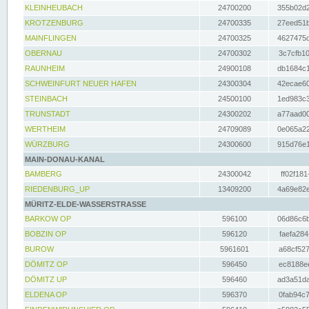
KLEINHEUBACH
24700200
355b02d2
KROTZENBURG
24700335
27eed51b
MAINFLINGEN
24700325
4627475d
OBERNAU
24700302
3c7cfb10
RAUNHEIM
24900108
db1684c1
SCHWEINFURT NEUER HAFEN
24300304
42ecae60
STEINBACH
24500100
1ed983c3
TRUNSTADT
24300202
a77aad00
WERTHEIM
24709089
0e065a22
WÜRZBURG
24300600
915d76e1
MAIN-DONAU-KANAL
BAMBERG
24300042
ff02f181
RIEDENBURG_UP
13409200
4a69e82e
MÜRITZ-ELDE-WASSERSTRASSE
BARKOW OP
596100
06d86c6b
BOBZIN OP
596120
faefa284
BUROW
5961601
a68cf527
DÖMITZ OP
596450
ec8188ee
DÖMITZ UP
596460
ad3a51da
ELDENA OP
596370
0fab94c7