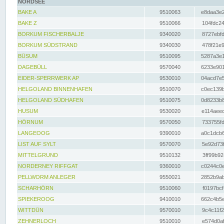
NORDSEE
BAKE A
9510063
e8daa3e2
BAKE Z
9510066
104fdc24
BORKUM FISCHERBALJE
9340020
8727ebfd
BORKUM SÜDSTRAND
9340030
478f21e9
BÜSUM
9510095
5287a3e1
DAGEBÜLL
9570040
6233e901
EIDER-SPERRWERK AP
9530010
04acd7e5
HELGOLAND BINNENHAFEN
9510070
c0ec139b
HELGOLAND SÜDHAFEN
9510075
0d8233b8
HUSUM
9530020
e114aeec
HÖRNUM
9570050
733755fd
LANGEOOG
9390010
a0c1dcb6
LIST AUF SYLT
9570070
5e92d73f
MITTELGRUND
9510132
3ff99b92
NORDERNEY RIFFGAT
9360010
c0244c0e
PELLWORM ANLEGER
9550021
2852b9ab
SCHARHÖRN
9510060
f0197bcf
SPIEKEROOG
9410010
662c4b5e
WITTDÜN
9570010
9c4c11f2
ZEHNERLOCH
9510010
e574d0af