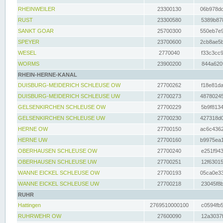
RHEINWEILER
23300130
06b978dd
RUST
23300580
5389b878
SANKT GOAR
25700300
550eb7e9
SPEYER
23700600
2cb8ae5b
WESEL
2770040
f33c3cc9
WORMS
23900200
844a620f
RHEIN-HERNE-KANAL
DUISBURG-MEIDERICH SCHLEUSE OW
27700262
f18e81da
DUISBURG-MEIDERICH SCHLEUSE UW
27700273
48780245
GELSENKIRCHEN SCHLEUSE OW
27700229
5b9f8134
GELSENKIRCHEN SCHLEUSE UW
27700230
427318d0
HERNE OW
27700150
ac6c4362
HERNE UW
27700160
b9975ea1
OBERHAUSEN SCHLEUSE OW
27700240
e251f943
OBERHAUSEN SCHLEUSE UW
27700251
12f63015
WANNE EICKEL SCHLEUSE OW
27700193
05ca0e33
WANNE EICKEL SCHLEUSE UW
27700218
23045f8b
RUHR
Hattingen
2769510000100
c0594fb5
RUHRWEHR OW
27600090
12a3037f