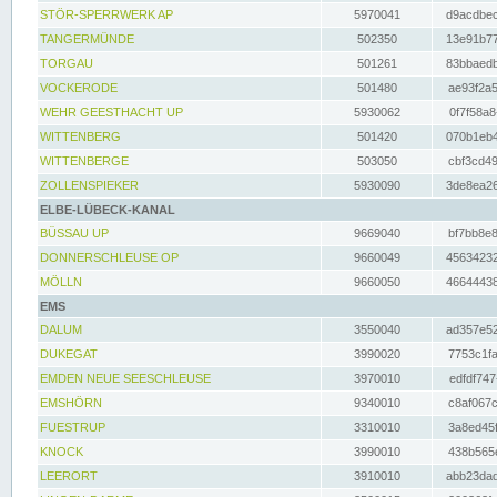
STÖR-SPERRWERK AP
5970041
d9acdbec
TANGERMÜNDE
502350
13e91b77
TORGAU
501261
83bbaedb
VOCKERODE
501480
ae93f2a5
WEHR GEESTHACHT UP
5930062
0f7f58a8
WITTENBERG
501420
070b1eb4
WITTENBERGE
503050
cbf3cd49
ZOLLENSPIEKER
5930090
3de8ea26
ELBE-LÜBECK-KANAL
BÜSSAU UP
9669040
bf7bb8e8
DONNERSCHLEUSE OP
9660049
45634232
MÖLLN
9660050
46644438
EMS
DALUM
3550040
ad357e52
DUKEGAT
3990020
7753c1fa
EMDEN NEUE SEESCHLEUSE
3970010
edfdf747
EMSHÖRN
9340010
c8af067c
FUESTRUP
3310010
3a8ed45f
KNOCK
3990010
438b565e
LEERORT
3910010
abb23dad