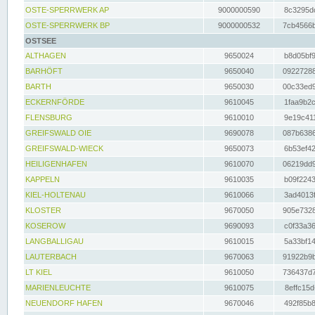
OSTE-SPERRWERK AP
9000000590
8c3295dc
OSTE-SPERRWERK BP
9000000532
7cb4566b
OSTSEE
ALTHAGEN
9650024
b8d05bf9
BARHÖFT
9650040
09227288
BARTH
9650030
00c33ed9
ECKERNFÖRDE
9610045
1faa9b2c
FLENSBURG
9610010
9e19c411
GREIFSWALD OIE
9690078
087b6386
GREIFSWALD-WIECK
9650073
6b53ef42
HEILIGENHAFEN
9610070
06219dd9
KAPPELN
9610035
b09f2243
KIEL-HOLTENAU
9610066
3ad4013f
KLOSTER
9670050
905e7328
KOSEROW
9690093
c0f33a36
LANGBALLIGAU
9610015
5a33bf14
LAUTERBACH
9670063
91922b9b
LT KIEL
9610050
736437d7
MARIENLEUCHTE
9610075
8effc15d
NEUENDORF HAFEN
9670046
492f85b8