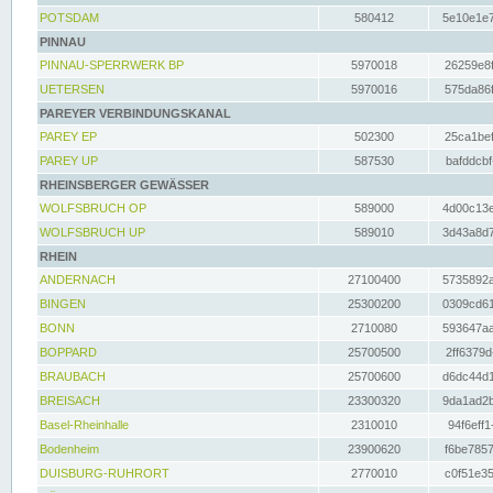
POTSDAM
580412
5e10e1e7
PINNAU
PINNAU-SPERRWERK BP
5970018
26259e8f
UETERSEN
5970016
575da86f
PAREYER VERBINDUNGSKANAL
PAREY EP
502300
25ca1bef
PAREY UP
587530
bafddcbf
RHEINSBERGER GEWÄSSER
WOLFSBRUCH OP
589000
4d00c13e
WOLFSBRUCH UP
589010
3d43a8d7
RHEIN
ANDERNACH
27100400
5735892a
BINGEN
25300200
0309cd61
BONN
2710080
593647aa
BOPPARD
25700500
2ff6379d
BRAUBACH
25700600
d6dc44d1
BREISACH
23300320
9da1ad2b
Basel-Rheinhalle
2310010
94f6eff1
Bodenheim
23900620
f6be7857
DUISBURG-RUHRORT
2770010
c0f51e35