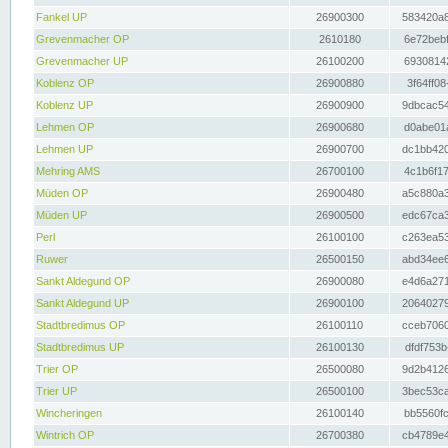
Fankel UP
26900300
583420a8
Grevenmacher OP
2610180
6e72bebf
Grevenmacher UP
26100200
69308142
Koblenz OP
26900880
3f64ff08
Koblenz UP
26900900
9dbcac54
Lehmen OP
26900680
d0abe01a
Lehmen UP
26900700
dc1bb420
Mehring AMS
26700100
4c1b6f17
Müden OP
26900480
a5c880a3
Müden UP
26900500
edc67ca3
Perl
26100100
c263ea53
Ruwer
26500150
abd34ee6
Sankt Aldegund OP
26900080
e4d6a271
Sankt Aldegund UP
26900100
20640279
Stadtbredimus OP
26100110
cceb7060
Stadtbredimus UP
26100130
dfdf753b
Trier OP
26500080
9d2b4126
Trier UP
26500100
3bec53ca
Wincheringen
26100140
bb5560fc
Wintrich OP
26700380
cb4789e4