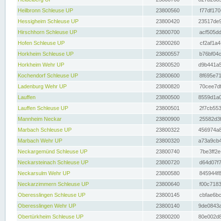
Heilbronn Schleuse UP
23800560
f77df170
Hessigheim Schleuse UP
23800420
23517de9
Hirschhorn Schleuse UP
23800700
acf505dd
Hofen Schleuse UP
23800260
cf2af1a4
Horkheim Schleuse UP
23800557
b76bf04c
Horkheim Wehr UP
23800520
d9b441a5
Kochendorf Schleuse UP
23800600
8f695e71
Ladenburg Wehr UP
23800820
70cee7df
Lauffen
23800500
8559d1a0
Lauffen Schleuse UP
23800501
2f7cb553
Mannheim Neckar
23800900
25582d3f
Marbach Schleuse UP
23800322
456974a8
Marbach Wehr UP
23800320
a73a9cb4
Neckargemünd Schleuse UP
23800740
7be3ff2e
Neckarsteinach Schleuse UP
23800720
d64d07f7
Neckarsulm Wehr UP
23800580
845944f8
Neckarzimmern Schleuse UP
23800640
f00c7183
Oberesslingen Schleuse UP
23800145
cbfae6bc
Oberesslingen Wehr UP
23800140
9de0843a
Obertürkheim Schleuse UP
23800200
80e002d8