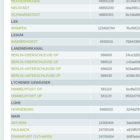
HERRENHAUSEN
48800108
8134af78
NEUSTADT
48800200
dda39817
SCHWARMSTEDT
48800301
8e16bd66
LEK
KRIMPEN
123456784
f5c96f13
LESUM
WASSERHORST
4930010
76844306
LANDWEHRKANAL
BERLIN-OBERSCHLEUSE OP
586600
24ce3282
BERLIN-OBERSCHLEUSE UP
586610
c42ad3df
BERLIN-UNTERSCHLEUSE OP
586620
503ad891
BERLIN-UNTERSCHLEUSE UP
586630
d198c901
LYCHENER GEWÄSSER
HIMMELPFORT OP
581110
bcdfa310
HIMMELPFORT UP
581120
9592d736
LÜHE
HORNEBURG
5960020
3244d787
MAIN
ASTHEIM
24300406
3de69bf8
FAULBACH
24700109
a919f57f
FRANKFURT OSTHAFEN
24700404
66ff3eb4