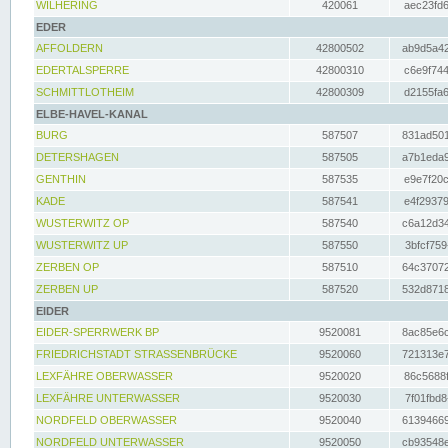
WILHERING
420061
aec23fd6
EDER
AFFOLDERN
42800502
ab9d5a42
EDERTALSPERRE
42800310
c6e9f744
SCHMITTLOTHEIM
42800309
d2155fa6
ELBE-HAVEL-KANAL
BURG
587507
831ad501
DETERSHAGEN
587505
a7b1eda9
GENTHIN
587535
e9e7f20c
KADE
587541
e4f29379
WUSTERWITZ OP
587540
c6a12d34
WUSTERWITZ UP
587550
3bfcf759
ZERBEN OP
587510
64c37072
ZERBEN UP
587520
532d8718
EIDER
EIDER-SPERRWERK BP
9520081
8ac85e6c
FRIEDRICHSTADT STRASSENBRÜCKE
9520060
721313e7
LEXFÄHRE OBERWASSER
9520020
86c5688f
LEXFÄHRE UNTERWASSER
9520030
7f01fbd8
NORDFELD OBERWASSER
9520040
61394669
NORDFELD UNTERWASSER
9520050
cb93548e