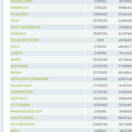
DÜSSELDORF
2750010
8f7e5f92
EMMERICH
2790020
9598e4cb
IFFEZHEIM
23500600
b02be240
KAUB
25700100
1d26e504
KEHL-KRONENHOF
23300900
23af9b02
KOBLENZ
25900700
4c7d796a
KONSTANZ-RHEIN
3329
e020e651
KÖLN
2730010
a6ee8177
LOBITH
2790050
efe13a3d
MAINZ
25100100
a37a9aa3
MANNHEIM
23700700
57090802
MAXAU
23700200
b6c6d5c8
NIERSTEIN-OPPENHEIM
23900600
d28e7ed1
Neuwied Stadt
27100370
dc407f1e
OBERWINTER
27100700
b45359df
OESTRICH
25100300
665be0fe
OTTENHEIM
23300800
787e5d63
PANNERDENSE KOP
2790060
3046493f
PHILIPPSBURG
23700500
88e972e1
PLITTERSDORF
23500700
6b774802
REES
2790010
2f025389