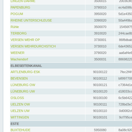
LINGEN-DARME
3500015
200363fc
PAPENBURG
3790010
ec4a598d
POGUM
3950020
5d1e4350
RHEINE UNTERSCHLEUSE
3390020
50a449ba
Rühle
3500070
15456f75
TERBORG
3910020
244cae8b
VERSEN WEHR OP
3730001
86f8dbab
VERSEN WEHRDURCHSTICH
3730010
6de43652
WEENER
3790020
aa6af4e6
Wachendorf
3500031
88698229
ELBESEITENKANAL
ARTLENBURG-ESK
90100122
7fec2f4f
BEVENSEN
90100112
b8997708
LÜNEBURG OW
90100121
c7364d1e
LÜNEBURG UW
90100120
d18033cd
OSLOSS
90100100
6c5b6422
UELZEN OW
90100111
728bd3e3
UELZEN UW
90100110
0d0082cf
WITTINGEN
90100101
9cf795ce
ESTE
BUXTEHUDE
5950080
8a08c920