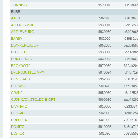
TÖNNING
9520070
00e386ac
ELBE
AKEN
502010
094b96e5
ALTENGAMME
5930070
2ee12b9a
ARTLENBURG
5930050
b3492c68
BARBY
502070
939f82ec
BLANKENESE UF
5952065
bacb459b
BLECKEDE
5930020
6aa1cd8e
BOIZENBURG
5930033
33e0bce0
BROKDORF
5970050
610ab204
BRUNSBÜTTEL MPM
5970094
d4f5f719
BUNTHAUS
5952020
ae1b91d0
COSWIG
501470
1ce53a59
CRANZ
5950070
e6b42536
CUXHAVEN STEUBENHÖFT
5990020
aad49293
DAMNATZ
5910030
c233674f
DESSAU
502000
1edc5fa4
DRESDEN
501060
70272185
DÖMITZ
5910025
6e3ea719
ELSTER
501390
c093b557