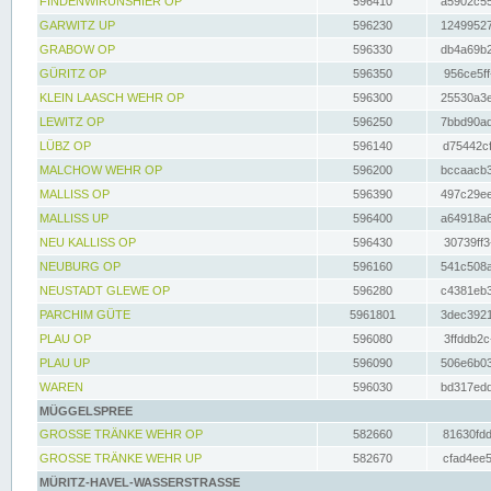
FINDENWIRUNSHIER OP
596410
a5902c55
GARWITZ UP
596230
12499527
GRABOW OP
596330
db4a69b2
GÜRITZ OP
596350
956ce5ff
KLEIN LAASCH WEHR OP
596300
25530a3e
LEWITZ OP
596250
7bbd90ad
LÜBZ OP
596140
d75442cf
MALCHOW WEHR OP
596200
bccaacb3
MALLISS OP
596390
497c29ee
MALLISS UP
596400
a64918a6
NEU KALLISS OP
596430
30739ff3
NEUBURG OP
596160
541c508a
NEUSTADT GLEWE OP
596280
c4381eb3
PARCHIM GÜTE
5961801
3dec3921
PLAU OP
596080
3ffddb2c
PLAU UP
596090
506e6b03
WAREN
596030
bd317edd
MÜGGELSPREE
GROSSE TRÄNKE WEHR OP
582660
81630fdd
GROSSE TRÄNKE WEHR UP
582670
cfad4ee5
MÜRITZ-HAVEL-WASSERSTRASSE