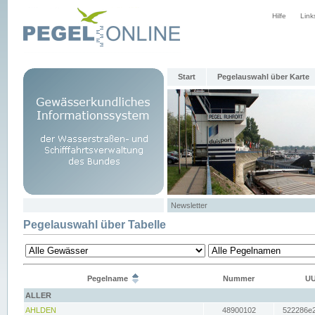
Hilfe
Link
Start
Pegelauswahl über Karte
Newsletter
Pegelauswahl über Tabelle
Pegelname
Nummer
UU
ALLER
AHLDEN
48900102
522286e2