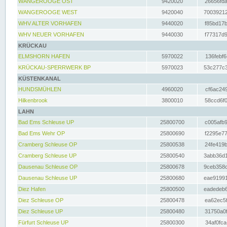
WANGEROOGE OST
9420020
26656fda
WANGEROOGE WEST
9420040
70039212
WHV ALTER VORHAFEN
9440020
f85bd17b
WHV NEUER VORHAFEN
9440030
f77317d9
KRÜCKAU
ELMSHORN HAFEN
5970022
136febf6
KRÜCKAU-SPERRWERK BP
5970023
53c277c3
KÜSTENKANAL
HUNDSMÜHLEN
4960020
cf6ac249
Hilkenbrook
3800010
58ccd6f0
LAHN
Bad Ems Schleuse UP
25800700
c005afb9
Bad Ems Wehr OP
25800690
f2295e77
Cramberg Schleuse OP
25800538
24fe419b
Cramberg Schleuse UP
25800540
3abb36d1
Dausenau Schleuse OP
25800678
9ceb358c
Dausenau Schleuse UP
25800680
eae91991
Diez Hafen
25800500
eadedeb6
Diez Schleuse OP
25800478
ea62ec5f
Diez Schleuse UP
25800480
31750a0f
Fürfurt Schleuse UP
25800300
34af0fca