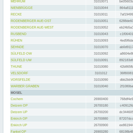
MEHRUM
31010071
be05603a
NIENBRÜGGE
31010044
864a8111
RECKE
31010011
7af19499
RODENBERGER AUE-OST
31010051
6288de60
RODENBERGER AUE-WEST
31010052
eb24b5a3
RUSBEND
31010043
c1f06401
RÜHEN
31010093
4ed5f6da
SEHNDE
31010070
ab0d9117
SÜLFELD OW
31010092
a8604e8f
SÜLFELD UW
31010091
892183d6
THUNE
31010080
42b865fb
VELSDORF
3101012
36f80081
VORSFELDE
31010090
dbb2bb9f
WARBER GRABEN
31010040
2f1080ba
MOSEL
Cochem
26900400
768df4e9
Detzem OP
26700180
c40912fd
Detzem UP
26700200
dc344605
Enkirch OP
26700880
87207dcd
Enkirch UP
26700900
ee861944
Fankel OP
26900280
68198b48