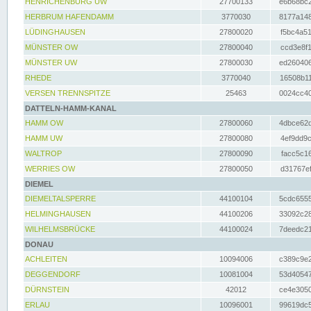
HENRICHENBURG UW
27700133
e6b68bc2
HERBRUM HAFENDAMM
3770030
8177a148
LÜDINGHAUSEN
27800020
f5bc4a51
MÜNSTER OW
27800040
ccd3e8f1
MÜNSTER UW
27800030
ed260406
RHEDE
3770040
16508b11
VERSEN TRENNSPITZE
25463
0024cc40
DATTELN-HAMM-KANAL
HAMM OW
27800060
4dbce62d
HAMM UW
27800080
4ef9dd9c
WALTROP
27800090
facc5c16
WERRIES OW
27800050
d31767ef
DIEMEL
DIEMELTALSPERRE
44100104
5cdc6555
HELMINGHAUSEN
44100206
33092c28
WILHELMSBRÜCKE
44100024
7deedc21
DONAU
ACHLEITEN
10094006
c389c9e2
DEGGENDORF
10081004
53d40547
DÜRNSTEIN
42012
ce4e3050
ERLAU
10096001
99619dc5