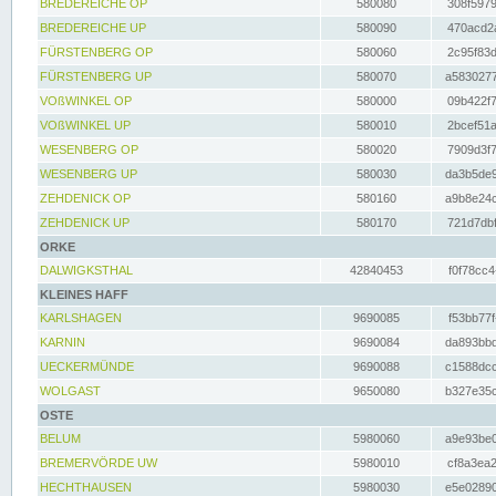
BREDEREICHE OP
580080
308f5979
BREDEREICHE UP
580090
470acd2a
FÜRSTENBERG OP
580060
2c95f83d
FÜRSTENBERG UP
580070
a5830277
VOßWINKEL OP
580000
09b422f7
VOßWINKEL UP
580010
2bcef51a
WESENBERG OP
580020
7909d3f7
WESENBERG UP
580030
da3b5de9
ZEHDENICK OP
580160
a9b8e24c
ZEHDENICK UP
580170
721d7dbf
ORKE
DALWIGKSTHAL
42840453
f0f78cc4
KLEINES HAFF
KARLSHAGEN
9690085
f53bb77f
KARNIN
9690084
da893bbd
UECKERMÜNDE
9690088
c1588dcc
WOLGAST
9650080
b327e35c
OSTE
BELUM
5980060
a9e93be0
BREMERVÖRDE UW
5980010
cf8a3ea2
HECHTHAUSEN
5980030
e5e02890