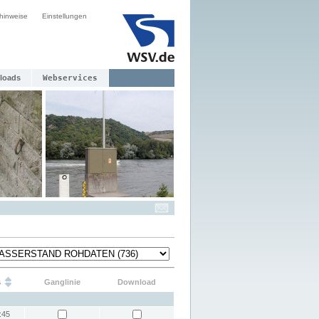
hinweise
Einstellungen
loads
Webservices
s
Ganglinie
Download
:45