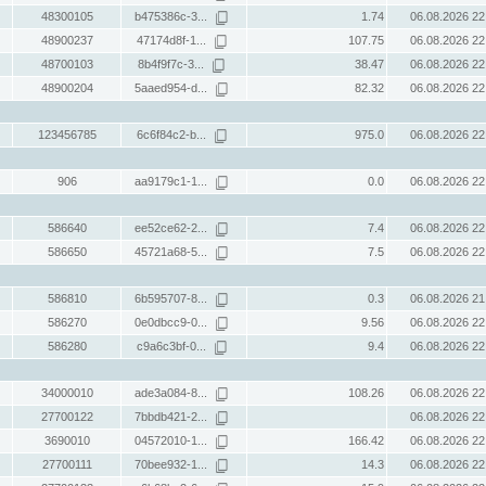
48300105
b475386c-3...
1.74
06.08.2026 22
48900237
47174d8f-1...
107.75
06.08.2026 22
48700103
8b4f9f7c-3...
38.47
06.08.2026 22
48900204
5aaed954-d...
82.32
06.08.2026 22
123456785
6c6f84c2-b...
975.0
06.08.2026 22
906
aa9179c1-1...
0.0
06.08.2026 22
586640
ee52ce62-2...
7.4
06.08.2026 22
586650
45721a68-5...
7.5
06.08.2026 22
586810
6b595707-8...
0.3
06.08.2026 21
586270
0e0dbcc9-0...
9.56
06.08.2026 22
586280
c9a6c3bf-0...
9.4
06.08.2026 22
34000010
ade3a084-8...
108.26
06.08.2026 22
27700122
7bbdb421-2...
06.08.2026 22
3690010
04572010-1...
166.42
06.08.2026 22
27700111
70bee932-1...
14.3
06.08.2026 22