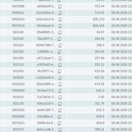
5970096
eb90bd3f-5...
703.44
06.08.2026 22
5990011
5140295e-b...
714.02
06.08.2026 22
5950010
b02ce5c0-6...
605.273
06.08.2026 22
5970019
391bbba5-8...
658.444
06.08.2026 22
501040
85d686f1-5...
34.67
06.08.2026 22
501330
f3dc8f07-c...
184.45
06.08.2026 22
501110
b04b739d-7...
108.4
06.08.2026 22
502250
133f0f6c-2...
350.64
06.08.2026 22
501490
e97116a4-7...
257.84
06.08.2026 22
502210
e30f2e83-b...
333.12
06.08.2026 22
502430
f4c55f77-a...
416.06
06.08.2026 22
503030
e32b0a28-8...
447.22
06.08.2026 22
5910010
550e3885-a...
474.56
06.08.2026 22
5950090
f3c6ee73-5...
641.0
06.08.2026 22
501010
7cb7461b-3...
2.05
06.08.2026 22
502130
90bcb315-f...
311.76
06.08.2026 22
5952030
fed4c295-7...
615.3
06.08.2026 22
5952060
816affba-0...
628.9
06.08.2026 22
5970013
80f0fc4d-9...
654.9
06.08.2026 22
502370
de4cc1db-5...
396.11
06.08.2026 22