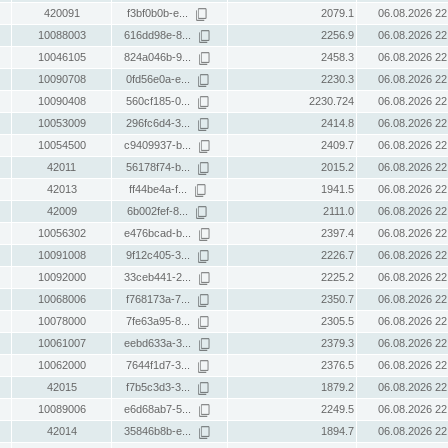
420091
f3bf0b0b-e...
2079.1
06.08.2026 22
10088003
616dd98e-8...
2256.9
06.08.2026 22
10046105
824a046b-9...
2458.3
06.08.2026 22
10090708
0fd56e0a-e...
2230.3
06.08.2026 22
10090408
560cf185-0...
2230.724
06.08.2026 22
10053009
296fc6d4-3...
2414.8
06.08.2026 22
10054500
c9409937-b...
2409.7
06.08.2026 22
42011
56178f74-b...
2015.2
06.08.2026 22
42013
ff44be4a-f...
1941.5
06.08.2026 22
42009
6b002fef-8...
2111.0
06.08.2026 22
10056302
e476bcad-b...
2397.4
06.08.2026 22
10091008
9f12c405-3...
2226.7
06.08.2026 22
10092000
33ceb441-2...
2225.2
06.08.2026 22
10068006
f768173a-7...
2350.7
06.08.2026 22
10078000
7fe63a95-8...
2305.5
06.08.2026 22
10061007
eebd633a-3...
2379.3
06.08.2026 22
10062000
7644f1d7-3...
2376.5
06.08.2026 22
42015
f7b5c3d3-3...
1879.2
06.08.2026 22
10089006
e6d68ab7-5...
2249.5
06.08.2026 22
42014
35846b8b-e...
1894.7
06.08.2026 22