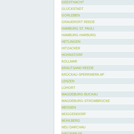
GEESTHACHT
GLÜCKSTADT
GORLEBEN
GRAUERORT REEDE
HAMBURG ST. PAULI
HAMBURG-HARBURG
HETLINGEN
HITZACKER
HOHNSTORF
KOLLMAR
KRAUTSAND REEDE
KRÜCKAU-SPERRWERK AP
LENZEN
LÜHORT
MAGDEBURG-BUCKAU
MAGDEBURG-STROMBRÜCKE
MEISSEN
MÜGGENDORF
MÜHLBERG
NEU DARCHAU
NIEGRIPP AP