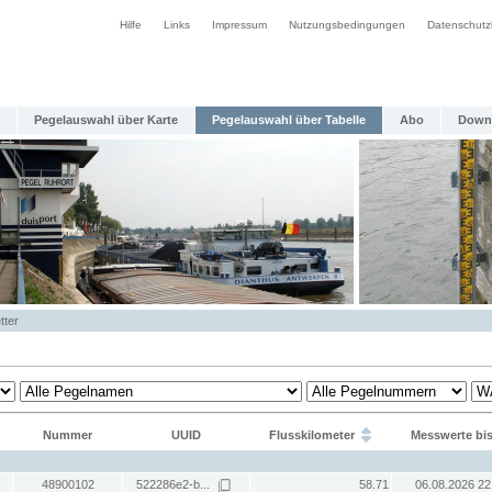
Hilfe
Links
Impressum
Nutzungsbedingungen
Datenschutz
Pegelauswahl über Karte
Pegelauswahl über Tabelle
Abo
Down
tter
Nummer
UUID
Flusskilometer
Messwerte bi
48900102
522286e2-b...
58.71
06.08.2026 22