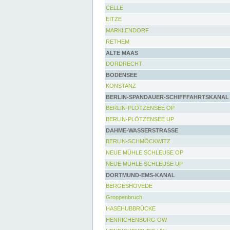
CELLE
EITZE
MARKLENDORF
RETHEM
ALTE MAAS
DORDRECHT
BODENSEE
KONSTANZ
BERLIN-SPANDAUER-SCHIFFFAHRTSKANAL
BERLIN-PLÖTZENSEE OP
BERLIN-PLÖTZENSEE UP
DAHME-WASSERSTRASSE
BERLIN-SCHMÖCKWITZ
NEUE MÜHLE SCHLEUSE OP
NEUE MÜHLE SCHLEUSE UP
DORTMUND-EMS-KANAL
BERGESHÖVEDE
Groppenbruch
HASEHUBBRÜCKE
HENRICHENBURG OW