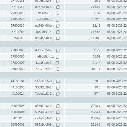
27700133
e6b68bc2-6...
15.9
06.08.2026 22
3770030
8177a148-5...
213.07
06.08.2026 22
27800020
f5bc4a51-0...
39.32
06.08.2026 22
27800040
ccd3e8f1-3...
70.315
06.08.2026 22
27800030
ed260406-b...
72.49
06.08.2026 22
3770040
16508b11-4...
217.86
06.08.2026 22
25463
0024cc40-d...
171.309
06.08.2026 22
27800060
4dbce62d-a...
38.72
06.08.2026 22
27800080
4ef9dd9c-b...
36.59
06.08.2026 22
27800090
facc5c16-f...
2.144
06.08.2026 22
27800050
d31767ef-2...
40.611
06.08.2026 22
44100104
5cdc6555-8...
90.6
06.08.2026 22
44100206
33092c28-2...
90.0
06.08.2026 22
44100024
7deedc21-2...
97.4
06.08.2026 22
10094006
c389c9e2-a...
2223.1
06.08.2026 22
10081004
53d40547-8...
2284.4
06.08.2026 22
42012
ce4e3050-2...
2009.2
06.08.2026 22
10096001
99619dc5-9...
2214.5
06.08.2026 22