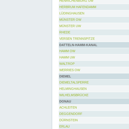
HENRICHENBURG UW
HERBRUM HAFENDAMM
LÜDINGHAUSEN
MÜNSTER OW
MÜNSTER UW
RHEDE
VERSEN TRENNSPITZE
DATTELN-HAMM-KANAL
HAMM OW
HAMM UW
WALTROP
WERRIES OW
DIEMEL
DIEMELTALSPERRE
HELMINGHAUSEN
WILHELMSBRÜCKE
DONAU
ACHLEITEN
DEGGENDORF
DÜRNSTEIN
ERLAU