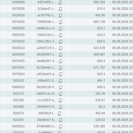
5930060
44f7e955-c...
583.393
06.08.2026 22
5970035
1f1bbed7-c...
674.0
06.08.2026 22
5910020
ac507f42-1...
492.95
06.08.2026 22
5970026
7398029b-c...
660.738
06.08.2026 22
5952050
d488c5cc-4...
623.1
06.08.2026 22
5952025
706e5110-c...
615.0
06.08.2026 22
5970010
599c23b1-4...
650.5
06.08.2026 22
5920010
a26e57c9-1...
522.639
06.08.2026 22
5930040
d9289367-c...
568.987
06.08.2026 22
5970025
3ed90357-4...
666.9
06.08.2026 22
5970031
8c20b4dc-1...
671.787
06.08.2026 22
5970024
a653eb04-d...
663.3
06.08.2026 22
503120
c80a4f21-5...
484.7
06.08.2026 22
5960010
8d18d129-0...
645.5
06.08.2026 22
502170
b8567c1e-8...
325.39
06.08.2026 22
502180
ccccb57f-a...
326.67
06.08.2026 22
501080
24440872-5...
82.2
06.08.2026 22
503070
48f2661f-f...
463.94
06.08.2026 22
501160
16b9b4e7-b...
128.02
06.08.2026 22
5930010
67d6e882-b...
536.385
06.08.2026 22
502240
3adf88fd-f...
343.6
06.08.2026 22