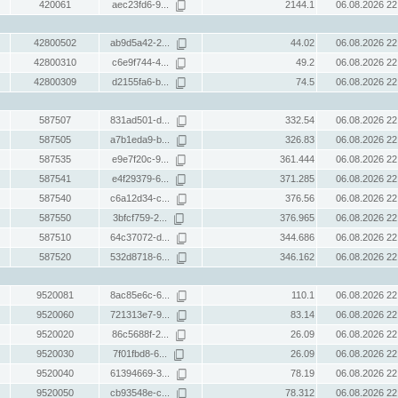
420061
aec23fd6-9...
2144.1
06.08.2026 22
42800502
ab9d5a42-2...
44.02
06.08.2026 22
42800310
c6e9f744-4...
49.2
06.08.2026 22
42800309
d2155fa6-b...
74.5
06.08.2026 22
587507
831ad501-d...
332.54
06.08.2026 22
587505
a7b1eda9-b...
326.83
06.08.2026 22
587535
e9e7f20c-9...
361.444
06.08.2026 22
587541
e4f29379-6...
371.285
06.08.2026 22
587540
c6a12d34-c...
376.56
06.08.2026 22
587550
3bfcf759-2...
376.965
06.08.2026 22
587510
64c37072-d...
344.686
06.08.2026 22
587520
532d8718-6...
346.162
06.08.2026 22
9520081
8ac85e6c-6...
110.1
06.08.2026 22
9520060
721313e7-9...
83.14
06.08.2026 22
9520020
86c5688f-2...
26.09
06.08.2026 22
9520030
7f01fbd8-6...
26.09
06.08.2026 22
9520040
61394669-3...
78.19
06.08.2026 22
9520050
cb93548e-c...
78.312
06.08.2026 22