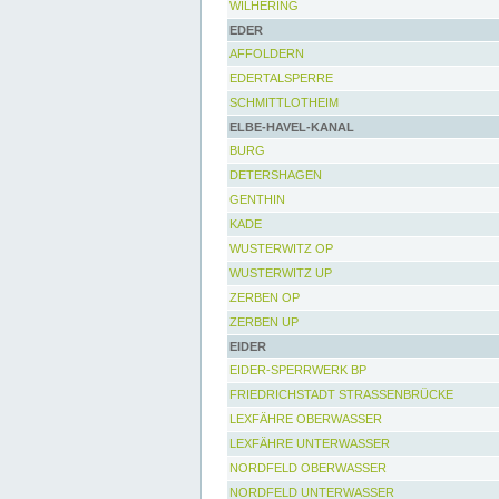
WILHERING
EDER
AFFOLDERN
EDERTALSPERRE
SCHMITTLOTHEIM
ELBE-HAVEL-KANAL
BURG
DETERSHAGEN
GENTHIN
KADE
WUSTERWITZ OP
WUSTERWITZ UP
ZERBEN OP
ZERBEN UP
EIDER
EIDER-SPERRWERK BP
FRIEDRICHSTADT STRASSENBRÜCKE
LEXFÄHRE OBERWASSER
LEXFÄHRE UNTERWASSER
NORDFELD OBERWASSER
NORDFELD UNTERWASSER