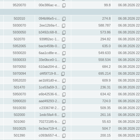
9520070
00e386ac-e...
99.8
06.08.2026 22
502010
094b96e5-c...
274.8
06.08.2026 22
5930070
2ee12b9a-f...
588.787
06.08.2026 22
5930050
b3492c68-8...
573.86
06.08.2026 22
502070
939f82ec-1...
294.82
06.08.2026 22
5952065
bacb459b-0...
635.0
06.08.2026 22
5930020
6aa1cd8e-e...
549.633
06.08.2026 22
5930033
33e0bce0-1...
558.534
06.08.2026 22
5970050
610ab204-d...
684.2
06.08.2026 22
5970094
d4f5f719-8...
695.214
06.08.2026 22
5952020
ae1b91d0-e...
609.9
06.08.2026 22
501470
1ce53a59-3...
236.31
06.08.2026 22
5950070
e6b42536-6...
634.42
06.08.2026 22
5990020
aad49293-2...
724.0
06.08.2026 22
5910030
c233674f-2...
509.35
06.08.2026 22
502000
1edc5fa4-8...
261.16
06.08.2026 22
501060
70272185-b...
55.63
06.08.2026 22
5910025
6e3ea719-4...
504.7
06.08.2026 22
501390
c093b557-4...
200.15
06.08.2026 22