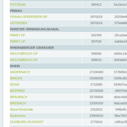
POTSDAM
580412
5e10e1e7
PINNAU
PINNAU-SPERRWERK BP
5970018
26259e8f
UETERSEN
5970016
575da86f
PAREYER VERBINDUNGSKANAL
PAREY EP
502300
25ca1bef
PAREY UP
587530
bafddcbf
RHEINSBERGER GEWÄSSER
WOLFSBRUCH OP
589000
4d00c13e
WOLFSBRUCH UP
589010
3d43a8d7
RHEIN
ANDERNACH
27100400
5735892a
BINGEN
25300200
0309cd61
BONN
2710080
593647aa
BOPPARD
25700500
2ff6379d
BRAUBACH
25700600
d6dc44d1
BREISACH
23300320
9da1ad2b
Basel-Rheinhalle
2310010
94f6eff1
Bodenheim
23900620
f6be7857
DUISBURG-RUHRORT
2770010
c0f51e35