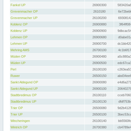
Fankel UP
26900300
583420a8
Grevenmacher OP
2610180
6e72bebf
Grevenmacher UP
26100200
69308142
Koblenz OP
26900880
3f64ff08
Koblenz UP
26900900
9dbcac54
Lehmen OP
26900680
d0abe01a
Lehmen UP
26900700
dc1bb420
Mehring AMS
26700100
4c1b6f17
Müden OP
26900480
a5c880a3
Müden UP
26900500
edc67ca3
Perl
26100100
c263ea53
Ruwer
26500150
abd34ee6
Sankt Aldegund OP
26900080
e4d6a271
Sankt Aldegund UP
26900100
20640279
Stadtbredimus OP
26100110
cceb7060
Stadtbredimus UP
26100130
dfdf753b
Trier OP
26500080
9d2b4126
Trier UP
26500100
3bec53ca
Wincheringen
26100140
bb5560fc
Wintrich OP
26700380
cb4789e4