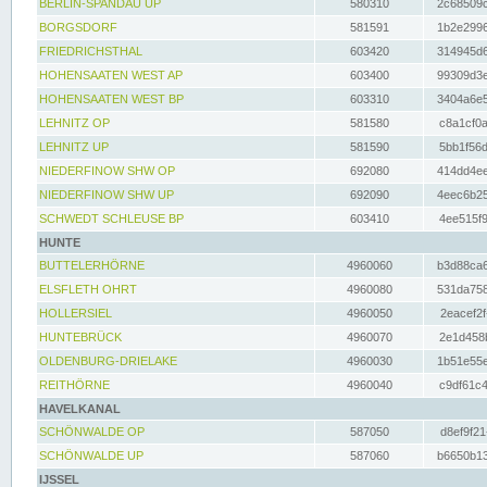
BERLIN-SPANDAU UP
580310
2c68509c
BORGSDORF
581591
1b2e2996
FRIEDRICHSTHAL
603420
314945d6
HOHENSAATEN WEST AP
603400
99309d3e
HOHENSAATEN WEST BP
603310
3404a6e5
LEHNITZ OP
581580
c8a1cf0a
LEHNITZ UP
581590
5bb1f56d
NIEDERFINOW SHW OP
692080
414dd4ee
NIEDERFINOW SHW UP
692090
4eec6b25
SCHWEDT SCHLEUSE BP
603410
4ee515f9
HUNTE
BUTTELERHÖRNE
4960060
b3d88ca6
ELSFLETH OHRT
4960080
531da758
HOLLERSIEL
4960050
2eacef2f
HUNTEBRÜCK
4960070
2e1d458b
OLDENBURG-DRIELAKE
4960030
1b51e55e
REITHÖRNE
4960040
c9df61c4
HAVELKANAL
SCHÖNWALDE OP
587050
d8ef9f21
SCHÖNWALDE UP
587060
b6650b13
IJSSEL