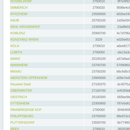
DÜSSELDORF
2750010
8f7e5f92
EMMERICH
2790020
9598e4cb
IFFEZHEIM
23500600
b02be240
KAUB
25700100
1d26e504
KEHL-KRONENHOF
23300900
23af9b02
KOBLENZ
25900700
4c7d796a
KONSTANZ-RHEIN
3329
e020e651
KÖLN
2730010
a6ee8177
LOBITH
2790050
efe13a3d
MAINZ
25100100
a37a9aa3
MANNHEIM
23700700
57090802
MAXAU
23700200
b6c6d5c8
NIERSTEIN-OPPENHEIM
23900600
d28e7ed1
Neuwied Stadt
27100370
dc407f1e
OBERWINTER
27100700
b45359df
OESTRICH
25100300
665be0fe
OTTENHEIM
23300800
787e5d63
PANNERDENSE KOP
2790060
3046493f
PHILIPPSBURG
23700500
88e972e1
PLITTERSDORF
23500700
6b774802
REES
2790010
2f025389