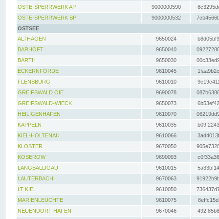
OSTE-SPERRWERK AP
9000000590
8c3295dc
OSTE-SPERRWERK BP
9000000532
7cb4566b
OSTSEE
ALTHAGEN
9650024
b8d05bf9
BARHÖFT
9650040
09227288
BARTH
9650030
00c33ed9
ECKERNFÖRDE
9610045
1faa9b2c
FLENSBURG
9610010
9e19c411
GREIFSWALD OIE
9690078
087b6386
GREIFSWALD-WIECK
9650073
6b53ef42
HEILIGENHAFEN
9610070
06219dd9
KAPPELN
9610035
b09f2243
KIEL-HOLTENAU
9610066
3ad4013f
KLOSTER
9670050
905e7328
KOSEROW
9690093
c0f33a36
LANGBALLIGAU
9610015
5a33bf14
LAUTERBACH
9670063
91922b9b
LT KIEL
9610050
736437d7
MARIENLEUCHTE
9610075
8effc15d
NEUENDORF HAFEN
9670046
492f85b8