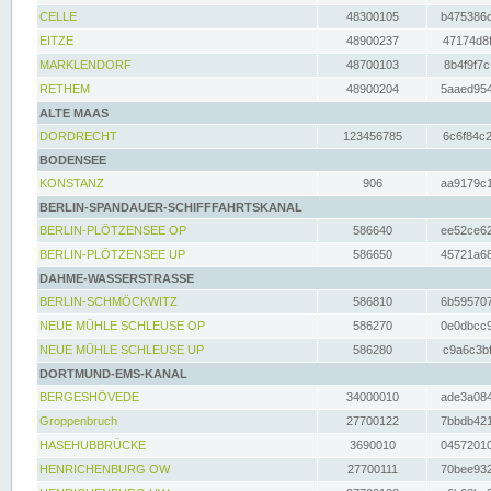
CELLE
48300105
b475386c
EITZE
48900237
47174d8f
MARKLENDORF
48700103
8b4f9f7c
RETHEM
48900204
5aaed954
ALTE MAAS
DORDRECHT
123456785
6c6f84c2
BODENSEE
KONSTANZ
906
aa9179c1
BERLIN-SPANDAUER-SCHIFFFAHRTSKANAL
BERLIN-PLÖTZENSEE OP
586640
ee52ce62
BERLIN-PLÖTZENSEE UP
586650
45721a68
DAHME-WASSERSTRASSE
BERLIN-SCHMÖCKWITZ
586810
6b595707
NEUE MÜHLE SCHLEUSE OP
586270
0e0dbcc9
NEUE MÜHLE SCHLEUSE UP
586280
c9a6c3bf
DORTMUND-EMS-KANAL
BERGESHÖVEDE
34000010
ade3a084
Groppenbruch
27700122
7bbdb421
HASEHUBBRÜCKE
3690010
04572010
HENRICHENBURG OW
27700111
70bee932