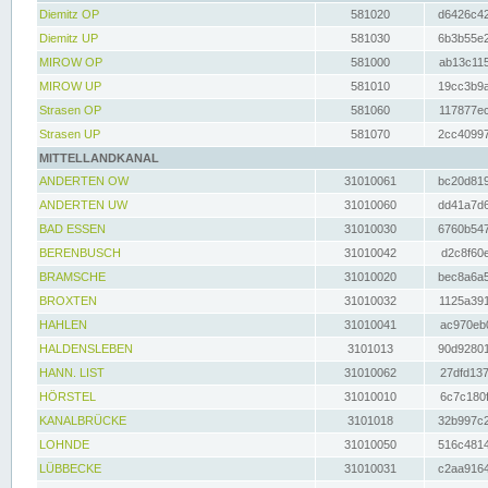
Diemitz OP
581020
d6426c42
Diemitz UP
581030
6b3b55e2
MIROW OP
581000
ab13c115
MIROW UP
581010
19cc3b9a
Strasen OP
581060
117877ec
Strasen UP
581070
2cc40997
MITTELLANDKANAL
ANDERTEN OW
31010061
bc20d819
ANDERTEN UW
31010060
dd41a7d6
BAD ESSEN
31010030
6760b547
BERENBUSCH
31010042
d2c8f60e
BRAMSCHE
31010020
bec8a6a5
BROXTEN
31010032
1125a391
HAHLEN
31010041
ac970eb0
HALDENSLEBEN
3101013
90d92801
HANN. LIST
31010062
27dfd137
HÖRSTEL
31010010
6c7c180f
KANALBRÜCKE
3101018
32b997c2
LOHNDE
31010050
516c4814
LÜBBECKE
31010031
c2aa9164