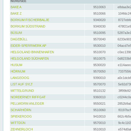
NORDSEE
BAKE A
9510063
e8daa3e2
BAKE Z
9510066
104fdc24
BORKUM FISCHERBALJE
9340020
8727ebfd
BORKUM SÜDSTRAND
9340030
478f21e9
BÜSUM
9510095
5287a3e1
DAGEBÜLL
9570040
6233e901
EIDER-SPERRWERK AP
9530010
04acd7e5
HELGOLAND BINNENHAFEN
9510070
c0ec139b
HELGOLAND SÜDHAFEN
9510075
0d8233b8
HUSUM
9530020
e114aeec
HÖRNUM
9570050
733755fd
LANGEOOG
9390010
a0c1dcb6
LIST AUF SYLT
9570070
5e92d73f
MITTELGRUND
9510132
3ff99b92
NORDERNEY RIFFGAT
9360010
c0244c0e
PELLWORM ANLEGER
9550021
2852b9ab
SCHARHÖRN
9510060
f0197bcf
SPIEKEROOG
9410010
662c4b5e
WITTDÜN
9570010
9c4c11f2
ZEHNERLOCH
9510010
e574d0af