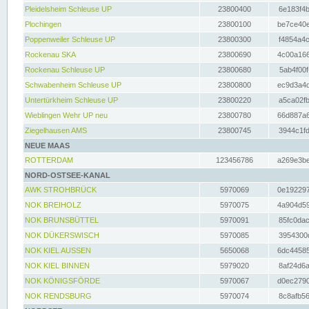
Pleidelsheim Schleuse UP
23800400
6e183f4b
Plochingen
23800100
be7ce40e
Poppenweiler Schleuse UP
23800300
f4854a4c
Rockenau SKA
23800690
4c00a166
Rockenau Schleuse UP
23800680
5ab4f00f
Schwabenheim Schleuse UP
23800800
ec9d3a4d
Untertürkheim Schleuse UP
23800220
a5ca02fb
Wieblingen Wehr UP neu
23800780
66d887a6
Ziegelhausen AMS
23800745
3944c1fd
NEUE MAAS
ROTTERDAM
123456786
a269e3be
NORD-OSTSEE-KANAL
AWK STROHBRÜCK
5970069
0e192297
NOK BREIHOLZ
5970075
4a904d59
NOK BRUNSBÜTTEL
5970091
85fc0dac
NOK DÜKERSWISCH
5970085
3954300d
NOK KIEL AUSSEN
5650068
6dc44585
NOK KIEL BINNEN
5979020
8af24d6a
NOK KÖNIGSFÖRDE
5970067
d0ec2790
NOK RENDSBURG
5970074
8c8afb56