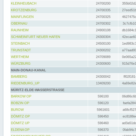
KLEINHEUBACH
24700200
355b02d2
KROTZENBURG
24700335
27eed51b
MAINFLINGEN
24700325
4627475d
OBERNAU
24700302
3c7cfb10
RAUNHEIM
24900108
db1684c1
SCHWEINFURT NEUER HAFEN
24300304
42ecae60
STEINBACH
24500100
1ed983c3
TRUNSTADT
24300202
a77aad00
WERTHEIM
24709089
0e065a22
WÜRZBURG
24300600
915d76e1
MAIN-DONAU-KANAL
BAMBERG
24300042
ff02f181
RIEDENBURG_UP
13409200
4a69e82e
MÜRITZ-ELDE-WASSERSTRASSE
BARKOW OP
596100
06d86c6b
BOBZIN OP
596120
faefa284
BUROW
5961601
a68cf527
DÖMITZ OP
596450
ec8188ee
DÖMITZ UP
596460
ad3a51da
ELDENA OP
596370
0fab94c7