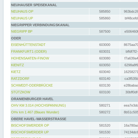
NEUHAUSER SPEISEKANAL
NEUHAUS OP
585850
963bdc26
NEUHAUS UP
585860
bf48cefd
NIEGRIPPER VERBINDUNGSKANAL
NIEGRIPP BP
587500
e506460f
ODER
EISENHÜTTENSTADT
603000
8675aa70
FRANKFURT1 (ODER)
603031
bffdf7f2
HOHENSAATEN-FINOW
603080
f7a639a4
KIENITZ
603050
6298a8f9
KIETZ
603040
16258271
RATZDORF
603140
ca3f535b
SCHWEDT-ODERBRÜCKE
603130
e28babaa
STÜTZKOW
603100
30bff0df
ORANIENBURGER HAVEL
OHV KM 3.014 (HOCHSPANNUNG)
580271
eea7e3dc
OHv km 1.467 (Blaues Wunder)
580272
8b51c505
OBERE HAVEL-WASSERSTRASSE
BISCHOFSWERDER OP
581520
16a780aa
BISCHOFSWERDER UP
581530
74134dc6