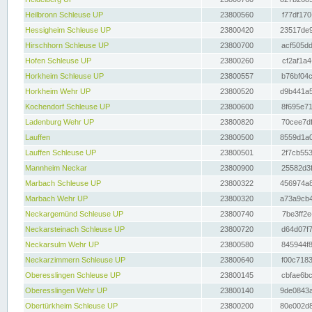
Heilbronn Schleuse UP
23800560
f77df170
Hessigheim Schleuse UP
23800420
23517de9
Hirschhorn Schleuse UP
23800700
acf505dd
Hofen Schleuse UP
23800260
cf2af1a4
Horkheim Schleuse UP
23800557
b76bf04c
Horkheim Wehr UP
23800520
d9b441a5
Kochendorf Schleuse UP
23800600
8f695e71
Ladenburg Wehr UP
23800820
70cee7df
Lauffen
23800500
8559d1a0
Lauffen Schleuse UP
23800501
2f7cb553
Mannheim Neckar
23800900
25582d3f
Marbach Schleuse UP
23800322
456974a8
Marbach Wehr UP
23800320
a73a9cb4
Neckargemünd Schleuse UP
23800740
7be3ff2e
Neckarsteinach Schleuse UP
23800720
d64d07f7
Neckarsulm Wehr UP
23800580
845944f8
Neckarzimmern Schleuse UP
23800640
f00c7183
Oberesslingen Schleuse UP
23800145
cbfae6bc
Oberesslingen Wehr UP
23800140
9de0843a
Obertürkheim Schleuse UP
23800200
80e002d8