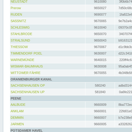
NEUSTADT
9610080
3f0b6b74
Prerow
9650027
7d50c68c
RUDEN
9690077
1fa822e6
SASSNITZ
9670065
9e7b2a4d
SCHLESWIG
9610040
09370c05
STAHLBRODE
9650070
340707f4
STRALSUND
9650043
b9163121
THIESSOW
9670067
d1c9bb3c
TIMMENDORF POEL
9630007
d22c341b
WARNEMÜNDE
9640015
220ff4c6
WISMAR-BAUMHAUS
9630008
95a0ab45
WITTOWER FÄHRE
9670055
4b348b56
ORANIENBURGER KANAL
SACHSENHAUSEN OP
580240
adbd3144
SACHSENHAUSEN UP
581840
0a6fe221
PEENE
AALBUDE
9660009
8ba772ed
ANKLAM
9660001
22fd01e0
DEMMIN
9660007
b7e238e8
JARMEN
9660005
a3328262
POTSDAMER HAVEL