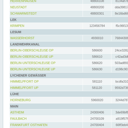
HERRENHAUSEN
48800108
8134af78
NEUSTADT
48800200
dda39817
SCHWARMSTEDT
48800301
8e16bd66
LEK
KRIMPEN
123456784
f5c96f13
LESUM
WASSERHORST
4930010
76844306
LANDWEHRKANAL
BERLIN-OBERSCHLEUSE OP
586600
24ce3282
BERLIN-OBERSCHLEUSE UP
586610
c42ad3df
BERLIN-UNTERSCHLEUSE OP
586620
503ad891
BERLIN-UNTERSCHLEUSE UP
586630
d198c901
LYCHENER GEWÄSSER
HIMMELPFORT OP
581110
bcdfa310
HIMMELPFORT UP
581120
9592d736
LÜHE
HORNEBURG
5960020
3244d787
MAIN
ASTHEIM
24300406
3de69bf8
FAULBACH
24700109
a919f57f
FRANKFURT OSTHAFEN
24700404
66ff3eb4