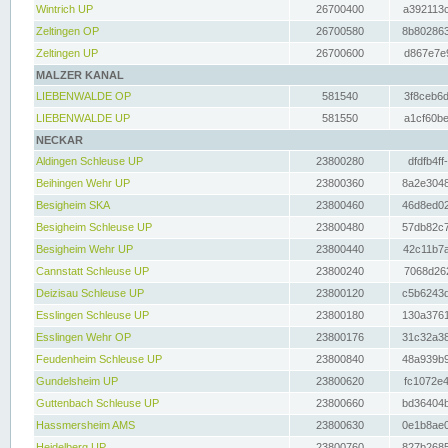
Wintrich UP
26700400
a392113c
Zeltingen OP
26700580
8b802863
Zeltingen UP
26700600
d867e7e9
MALZER KANAL
LIEBENWALDE OP
581540
3f8ceb6d
LIEBENWALDE UP
581550
a1cf60be
NECKAR
Aldingen Schleuse UP
23800280
dfdfb4ff
Beihingen Wehr UP
23800360
8a2e3048
Besigheim SKA
23800460
46d8ed02
Besigheim Schleuse UP
23800480
57db82c7
Besigheim Wehr UP
23800440
42c11b7a
Cannstatt Schleuse UP
23800240
7068d262
Deizisau Schleuse UP
23800120
c5b6243d
Esslingen Schleuse UP
23800180
130a3761
Esslingen Wehr OP
23800176
31c32a38
Feudenheim Schleuse UP
23800840
48a939b9
Gundelsheim UP
23800620
fc1072e4
Guttenbach Schleuse UP
23800660
bd36404b
Hassmersheim AMS
23800630
0e1b8ae0
Heidelberg UP
23800760
827b2685