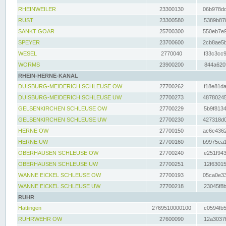
RHEINWEILER
23300130
06b978dd
RUST
23300580
5389b878
SANKT GOAR
25700300
550eb7e9
SPEYER
23700600
2cb8ae5b
WESEL
2770040
f33c3cc9
WORMS
23900200
844a620f
RHEIN-HERNE-KANAL
DUISBURG-MEIDERICH SCHLEUSE OW
27700262
f18e81da
DUISBURG-MEIDERICH SCHLEUSE UW
27700273
48780245
GELSENKIRCHEN SCHLEUSE OW
27700229
5b9f8134
GELSENKIRCHEN SCHLEUSE UW
27700230
427318d0
HERNE OW
27700150
ac6c4362
HERNE UW
27700160
b9975ea1
OBERHAUSEN SCHLEUSE OW
27700240
e251f943
OBERHAUSEN SCHLEUSE UW
27700251
12f63015
WANNE EICKEL SCHLEUSE OW
27700193
05ca0e33
WANNE EICKEL SCHLEUSE UW
27700218
23045f8b
RUHR
Hattingen
2769510000100
c0594fb5
RUHRWEHR OW
27600090
12a3037f