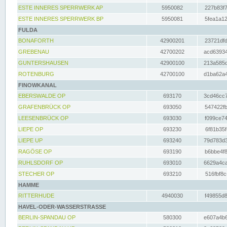
ESTE INNERES SPERRWERK AP
5950082
227b83f7
ESTE INNERES SPERRWERK BP
5950081
5fea1a12
FULDA
BONAFORTH
42900201
23721dfd
GREBENAU
42700202
acd63934
GUNTERSHAUSEN
42900100
213a585d
ROTENBURG
42700100
d1ba62a4
FINOWKANAL
EBERSWALDE OP
693170
3cd46cc7
GRAFENBRÜCK OP
693050
547422fb
LEESENBRÜCK OP
693030
f099ce74
LIEPE OP
693230
6f81b35f
LIEPE UP
693240
79d783d3
RAGÖSE OP
693190
b6bbe4f8
RUHLSDORF OP
693010
6629a4ca
STECHER OP
693210
516fbf8c
HAMME
RITTERHUDE
4940030
f49855d8
HAVEL-ODER-WASSERSTRASSE
BERLIN-SPANDAU OP
580300
e607a4b6