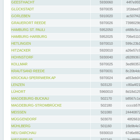
GEESTHACHT
5930060
44f7e955
GLÜCKSTADT
5970035
1f1bbed7
GORLEBEN
5910020
ac507f42
GRAUERORT REEDE
5970026
7398029b
HAMBURG ST. PAULI
5952050
d488c5cc
HAMBURG-HARBURG
5952025
706e5110
HETLINGEN
5970010
599c23b1
HITZACKER
5920010
a26e57c9
HOHNSTORF
5930040
d9289367
KOLLMAR
5970025
3ed90357
KRAUTSAND REEDE
5970031
8c20b4dc
KRÜCKAU-SPERRWERK AP
5970024
a653eb04
LENZEN
503120
c80a4f21
LÜHORT
5960010
8d18d129
MAGDEBURG-BUCKAU
502170
b8567c1e
MAGDEBURG-STROMBRÜCKE
502180
ccccb57f
MEISSEN
501080
24440872
MÜGGENDORF
503070
48f2661f
MÜHLBERG
501160
16b9b4e7
NEU DARCHAU
5930010
67d6e882
NIEGRIPP AP
502240
3adf88fd