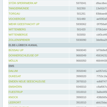
STÖR-SPERRWERK AP
5970041
d9acdbec
TANGERMÜNDE
502350
13e91b77
TORGAU
501261
83bbaedb
VOCKERODE
501480
ae93f2a5
WEHR GEESTHACHT UP
5930062
0f7f58a8
WITTENBERG
501420
070b1eb4
WITTENBERGE
503050
cbf3cd49
ZOLLENSPIEKER
5930090
3de8ea26
ELBE-LÜBECK-KANAL
BÜSSAU UP
9669040
bf7bb8e8
DONNERSCHLEUSE OP
9660049
45634232
MÖLLN
9660050
46644438
EMS
DALUM
3550040
ad357e52
DUKEGAT
3990020
7753c1fa
EMDEN NEUE SEESCHLEUSE
3970010
edfdf747
EMSHÖRN
9340010
c8af067c
FUESTRUP
3310010
3a8ed45f
KNOCK
3990010
438b565e
LEERORT
3910010
abb23dad