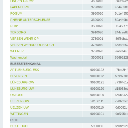
LINGEN-DARME
3500015
200363fc
PAPENBURG
3790010
ec4a598d
POGUM
3950020
5d1e4350
RHEINE UNTERSCHLEUSE
3390020
50a449ba
Rühle
3500070
15456f75
TERBORG
3910020
244cae8b
VERSEN WEHR OP
3730001
86f8dbab
VERSEN WEHRDURCHSTICH
3730010
6de43652
WEENER
3790020
aa6af4e6
Wachendorf
3500031
88698229
ELBESEITENKANAL
ARTLENBURG-ESK
90100122
7fec2f4f
BEVENSEN
90100112
b8997708
LÜNEBURG OW
90100121
c7364d1e
LÜNEBURG UW
90100120
d18033cd
OSLOSS
90100100
6c5b6422
UELZEN OW
90100111
728bd3e3
UELZEN UW
90100110
0d0082cf
WITTINGEN
90100101
9cf795ce
ESTE
BUXTEHUDE
5950080
8a08c920