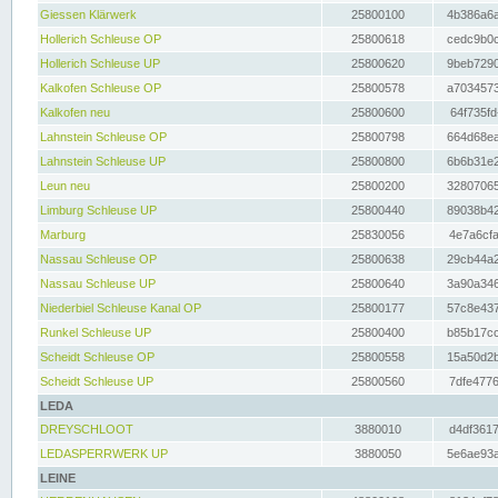
Giessen Klärwerk
25800100
4b386a6a
Hollerich Schleuse OP
25800618
cedc9b0c
Hollerich Schleuse UP
25800620
9beb7290
Kalkofen Schleuse OP
25800578
a7034573
Kalkofen neu
25800600
64f735fd
Lahnstein Schleuse OP
25800798
664d68ea
Lahnstein Schleuse UP
25800800
6b6b31e2
Leun neu
25800200
32807065
Limburg Schleuse UP
25800440
89038b42
Marburg
25830056
4e7a6cfa
Nassau Schleuse OP
25800638
29cb44a2
Nassau Schleuse UP
25800640
3a90a346
Niederbiel Schleuse Kanal OP
25800177
57c8e437
Runkel Schleuse UP
25800400
b85b17cc
Scheidt Schleuse OP
25800558
15a50d2b
Scheidt Schleuse UP
25800560
7dfe4776
LEDA
DREYSCHLOOT
3880010
d4df3617
LEDASPERRWERK UP
3880050
5e6ae93a
LEINE