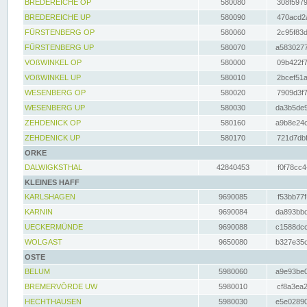
BREDEREICHE OP
580080
308f5979
BREDEREICHE UP
580090
470acd2a
FÜRSTENBERG OP
580060
2c95f83d
FÜRSTENBERG UP
580070
a5830277
VOßWINKEL OP
580000
09b422f7
VOßWINKEL UP
580010
2bcef51a
WESENBERG OP
580020
7909d3f7
WESENBERG UP
580030
da3b5de9
ZEHDENICK OP
580160
a9b8e24c
ZEHDENICK UP
580170
721d7dbf
ORKE
DALWIGKSTHAL
42840453
f0f78cc4
KLEINES HAFF
KARLSHAGEN
9690085
f53bb77f
KARNIN
9690084
da893bbd
UECKERMÜNDE
9690088
c1588dcc
WOLGAST
9650080
b327e35c
OSTE
BELUM
5980060
a9e93be0
BREMERVÖRDE UW
5980010
cf8a3ea2
HECHTHAUSEN
5980030
e5e02890