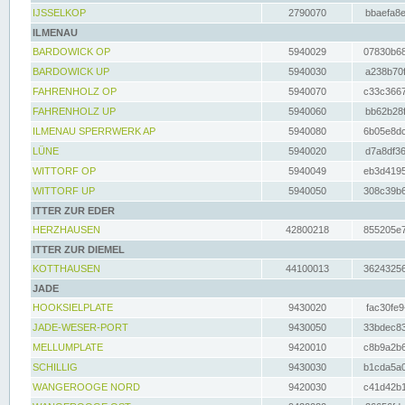
IJSSELKOP
2790070
bbaefa8e
ILMENAU
BARDOWICK OP
5940029
07830b68
BARDOWICK UP
5940030
a238b70f
FAHRENHOLZ OP
5940070
c33c3667
FAHRENHOLZ UP
5940060
bb62b28f
ILMENAU SPERRWERK AP
5940080
6b05e8dc
LÜNE
5940020
d7a8df36
WITTORF OP
5940049
eb3d4195
WITTORF UP
5940050
308c39b6
ITTER ZUR EDER
HERZHAUSEN
42800218
855205e7
ITTER ZUR DIEMEL
KOTTHAUSEN
44100013
36243256
JADE
HOOKSIELPLATE
9430020
fac30fe9
JADE-WESER-PORT
9430050
33bdec83
MELLUMPLATE
9420010
c8b9a2b6
SCHILLIG
9430030
b1cda5a0
WANGEROOGE NORD
9420030
c41d42b1