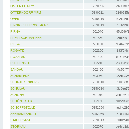
OSTERIFF MPM
5970096
eb90bd3f
OTTERNDORF MPM
5990011
5140295e
OVER
5950010
b02ce5c0
PINNAU-SPERRWERK AP
5970019
391bbba5
PIRNA
501040
85d686f1
PRETZSCH-MAUKEN
501330
f3dc8f07
RIESA
501110
b04b739d
ROGÄTZ
502250
133f0f6c
ROSSLAU
501490
e97116a4
ROTHENSEE
502210
e30f2e83
SANDAU
502430
f4c55f77
SCHARLEUK
503030
e32b0a28
SCHNACKENBURG
5910010
550e3885
SCHULAU
5950090
f3c6ee73
SCHÖNA
501010
7cb7461b
SCHÖNEBECK
502130
90bcb315
SCHÖPFSTELLE
5952030
fed4c295
SEEMANNSHÖFT
5952060
816affba
STADERSAND
5970013
80f0fc4d
STORKAU
502370
de4cc1db