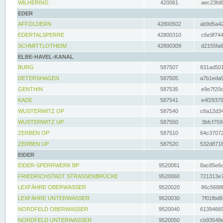
WILHERING
420061
aec23fd6
EDER
AFFOLDERN
42800502
ab9d5a42
EDERTALSPERRE
42800310
c6e9f744
SCHMITTLOTHEIM
42800309
d2155fa6
ELBE-HAVEL-KANAL
BURG
587507
831ad501
DETERSHAGEN
587505
a7b1eda9
GENTHIN
587535
e9e7f20c
KADE
587541
e4f29379
WUSTERWITZ OP
587540
c6a12d34
WUSTERWITZ UP
587550
3bfcf759
ZERBEN OP
587510
64c37072
ZERBEN UP
587520
532d8718
EIDER
EIDER-SPERRWERK BP
9520081
8ac85e6c
FRIEDRICHSTADT STRASSENBRÜCKE
9520060
721313e7
LEXFÄHRE OBERWASSER
9520020
86c5688f
LEXFÄHRE UNTERWASSER
9520030
7f01fbd8
NORDFELD OBERWASSER
9520040
61394669
NORDFELD UNTERWASSER
9520050
cb93548e