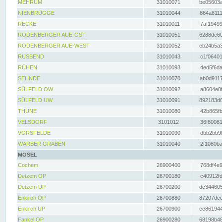
MEHRUM
31010071
be05603a
NIENBRÜGGE
31010044
864a8111
RECKE
31010011
7af19499
RODENBERGER AUE-OST
31010051
6288de60
RODENBERGER AUE-WEST
31010052
eb24b5a3
RUSBEND
31010043
c1f06401
RÜHEN
31010093
4ed5f6da
SEHNDE
31010070
ab0d9117
SÜLFELD OW
31010092
a8604e8f
SÜLFELD UW
31010091
892183d6
THUNE
31010080
42b865fb
VELSDORF
3101012
36f80081
VORSFELDE
31010090
dbb2bb9f
WARBER GRABEN
31010040
2f1080ba
MOSEL
Cochem
26900400
768df4e9
Detzem OP
26700180
c40912fd
Detzem UP
26700200
dc344605
Enkirch OP
26700880
87207dcd
Enkirch UP
26700900
ee861944
Fankel OP
26900280
68198b48