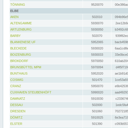
TÖNNING
9520070
00e386ac
ELBE
AKEN
502010
094b96e5
ALTENGAMME
5930070
2ee12b9a
ARTLENBURG
5930050
b3492c68
BARBY
502070
939f82ec
BLANKENESE UF
5952065
bacb459b
BLECKEDE
5930020
6aa1cd8e
BOIZENBURG
5930033
33e0bce0
BROKDORF
5970050
610ab204
BRUNSBÜTTEL MPM
5970094
d4f5f719
BUNTHAUS
5952020
ae1b91d0
COSWIG
501470
1ce53a59
CRANZ
5950070
e6b42536
CUXHAVEN STEUBENHÖFT
5990020
aad49293
DAMNATZ
5910030
c233674f
DESSAU
502000
1edc5fa4
DRESDEN
501060
70272185
DÖMITZ
5910025
6e3ea719
ELSTER
501390
c093b557