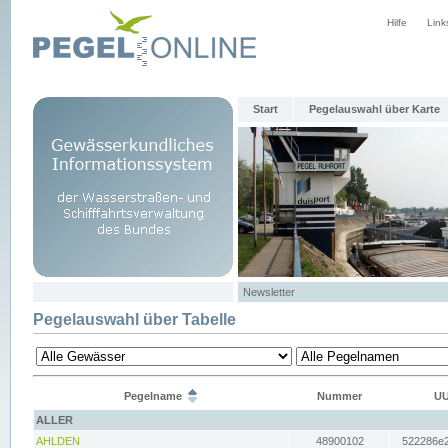
Hilfe
Link
Start
Pegelauswahl über Karte
Newsletter
Pegelauswahl über Tabelle
Pegelname
Nummer
UU
ALLER
AHLDEN
48900102
522286e2