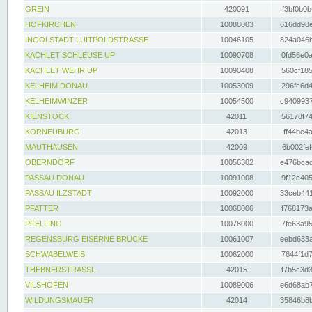
GREIN
420091
f3bf0b0b
HOFKIRCHEN
10088003
616dd98e
INGOLSTADT LUITPOLDSTRASSE
10046105
824a046b
KACHLET SCHLEUSE UP
10090708
0fd56e0a
KACHLET WEHR UP
10090408
560cf185
KELHEIM DONAU
10053009
296fc6d4
KELHEIMWINZER
10054500
c9409937
KIENSTOCK
42011
56178f74
KORNEUBURG
42013
ff44be4a
MAUTHAUSEN
42009
6b002fef
OBERNDORF
10056302
e476bcad
PASSAU DONAU
10091008
9f12c405
PASSAU ILZSTADT
10092000
33ceb441
PFATTER
10068006
f768173a
PFELLING
10078000
7fe63a95
REGENSBURG EISERNE BRÜCKE
10061007
eebd633a
SCHWABELWEIS
10062000
7644f1d7
THEBNERSTRASSL
42015
f7b5c3d3
VILSHOFEN
10089006
e6d68ab7
WILDUNGSMAUER
42014
35846b8b