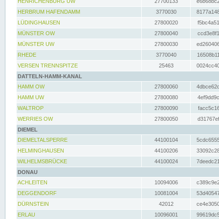
HENRICHENBURG UW
27700133
e6b68bc2
HERBRUM HAFENDAMM
3770030
8177a148
LÜDINGHAUSEN
27800020
f5bc4a51
MÜNSTER OW
27800040
ccd3e8f1
MÜNSTER UW
27800030
ed260406
RHEDE
3770040
16508b11
VERSEN TRENNSPITZE
25463
0024cc40
DATTELN-HAMM-KANAL
HAMM OW
27800060
4dbce62d
HAMM UW
27800080
4ef9dd9c
WALTROP
27800090
facc5c16
WERRIES OW
27800050
d31767ef
DIEMEL
DIEMELTALSPERRE
44100104
5cdc6555
HELMINGHAUSEN
44100206
33092c28
WILHELMSBRÜCKE
44100024
7deedc21
DONAU
ACHLEITEN
10094006
c389c9e2
DEGGENDORF
10081004
53d40547
DÜRNSTEIN
42012
ce4e3050
ERLAU
10096001
99619dc5