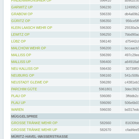
FINDENWIRUNSHIER OP
596410
a5902c55
GARWITZ UP
596230
12499527
GRABOW OP
596330
db4a69b2
GÜRITZ OP
596350
956ce5ff
KLEIN LAASCH WEHR OP
596300
25530a3e
LEWITZ OP
596250
7bbd90ad
LÜBZ OP
596140
d75442cf
MALCHOW WEHR OP
596200
bccaacb3
MALLISS OP
596390
497c29ee
MALLISS UP
596400
a64918a6
NEU KALLISS OP
596430
30739ff3
NEUBURG OP
596160
541c508a
NEUSTADT GLEWE OP
596280
c4381eb3
PARCHIM GÜTE
5961801
3dec3921
PLAU OP
596080
3ffddb2c
PLAU UP
596090
506e6b03
WAREN
596030
bd317edd
MÜGGELSPREE
GROSSE TRÄNKE WEHR OP
582660
81630fdd
GROSSE TRÄNKE WEHR UP
582670
cfad4ee5
MÜRITZ-HAVEL-WASSERSTRASSE