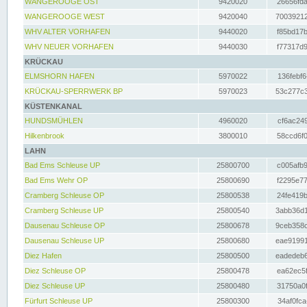
WANGEROOGE OST
9420020
26656fda
WANGEROOGE WEST
9420040
70039212
WHV ALTER VORHAFEN
9440020
f85bd17b
WHV NEUER VORHAFEN
9440030
f77317d9
KRÜCKAU
ELMSHORN HAFEN
5970022
136febf6
KRÜCKAU-SPERRWERK BP
5970023
53c277c3
KÜSTENKANAL
HUNDSMÜHLEN
4960020
cf6ac249
Hilkenbrook
3800010
58ccd6f0
LAHN
Bad Ems Schleuse UP
25800700
c005afb9
Bad Ems Wehr OP
25800690
f2295e77
Cramberg Schleuse OP
25800538
24fe419b
Cramberg Schleuse UP
25800540
3abb36d1
Dausenau Schleuse OP
25800678
9ceb358c
Dausenau Schleuse UP
25800680
eae91991
Diez Hafen
25800500
eadedeb6
Diez Schleuse OP
25800478
ea62ec5f
Diez Schleuse UP
25800480
31750a0f
Fürfurt Schleuse UP
25800300
34af0fca