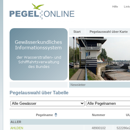
Hilfe
Link
Start
Pegelauswahl über Karte
Newsletter
Pegelauswahl über Tabelle
Pegelname
Nummer
UU
ALLER
AHLDEN
48900102
522286e2