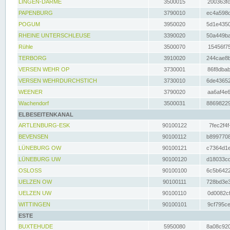
LINGEN-DARME
3500015
200363fc
PAPENBURG
3790010
ec4a598d
POGUM
3950020
5d1e4350
RHEINE UNTERSCHLEUSE
3390020
50a449ba
Rühle
3500070
15456f75
TERBORG
3910020
244cae8b
VERSEN WEHR OP
3730001
86f8dbab
VERSEN WEHRDURCHSTICH
3730010
6de43652
WEENER
3790020
aa6af4e6
Wachendorf
3500031
88698229
ELBESEITENKANAL
ARTLENBURG-ESK
90100122
7fec2f4f
BEVENSEN
90100112
b8997708
LÜNEBURG OW
90100121
c7364d1e
LÜNEBURG UW
90100120
d18033cd
OSLOSS
90100100
6c5b6422
UELZEN OW
90100111
728bd3e3
UELZEN UW
90100110
0d0082cf
WITTINGEN
90100101
9cf795ce
ESTE
BUXTEHUDE
5950080
8a08c920