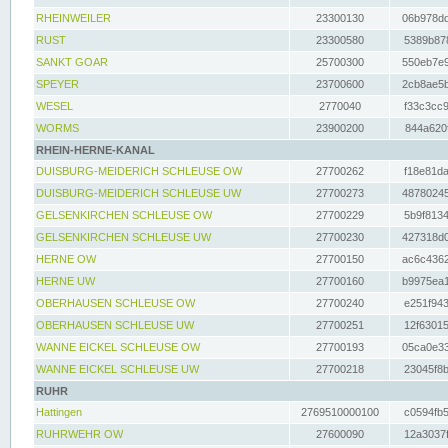
RHEINWEILER
23300130
06b978dd
RUST
23300580
5389b878
SANKT GOAR
25700300
550eb7e9
SPEYER
23700600
2cb8ae5b
WESEL
2770040
f33c3cc9
WORMS
23900200
844a620f
RHEIN-HERNE-KANAL
DUISBURG-MEIDERICH SCHLEUSE OW
27700262
f18e81da
DUISBURG-MEIDERICH SCHLEUSE UW
27700273
48780245
GELSENKIRCHEN SCHLEUSE OW
27700229
5b9f8134
GELSENKIRCHEN SCHLEUSE UW
27700230
427318d0
HERNE OW
27700150
ac6c4362
HERNE UW
27700160
b9975ea1
OBERHAUSEN SCHLEUSE OW
27700240
e251f943
OBERHAUSEN SCHLEUSE UW
27700251
12f63015
WANNE EICKEL SCHLEUSE OW
27700193
05ca0e33
WANNE EICKEL SCHLEUSE UW
27700218
23045f8b
RUHR
Hattingen
2769510000100
c0594fb5
RUHRWEHR OW
27600090
12a3037f