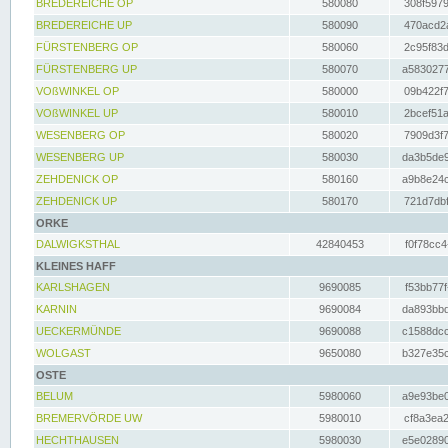
BREDEREICHE OP
580080
308f5979
BREDEREICHE UP
580090
470acd2a
FÜRSTENBERG OP
580060
2c95f83d
FÜRSTENBERG UP
580070
a5830277
VOßWINKEL OP
580000
09b422f7
VOßWINKEL UP
580010
2bcef51a
WESENBERG OP
580020
7909d3f7
WESENBERG UP
580030
da3b5de9
ZEHDENICK OP
580160
a9b8e24c
ZEHDENICK UP
580170
721d7dbf
ORKE
DALWIGKSTHAL
42840453
f0f78cc4
KLEINES HAFF
KARLSHAGEN
9690085
f53bb77f
KARNIN
9690084
da893bbd
UECKERMÜNDE
9690088
c1588dcc
WOLGAST
9650080
b327e35c
OSTE
BELUM
5980060
a9e93be0
BREMERVÖRDE UW
5980010
cf8a3ea2
HECHTHAUSEN
5980030
e5e02890