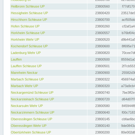
Heilbronn Schleuse UP
23800560
f77df170
Hessigheim Schleuse UP
23800420
23517de9
Hirschhorn Schleuse UP
23800700
acf505dd
Hofen Schleuse UP
23800260
cf2af1a4
Horkheim Schleuse UP
23800557
b76bf04c
Horkheim Wehr UP
23800520
d9b441a5
Kochendorf Schleuse UP
23800600
8f695e71
Ladenburg Wehr UP
23800820
70cee7df
Lauffen
23800500
8559d1a0
Lauffen Schleuse UP
23800501
2f7cb553
Mannheim Neckar
23800900
25582d3f
Marbach Schleuse UP
23800322
456974a8
Marbach Wehr UP
23800320
a73a9cb4
Neckargemünd Schleuse UP
23800740
7be3ff2e
Neckarsteinach Schleuse UP
23800720
d64d07f7
Neckarsulm Wehr UP
23800580
845944f8
Neckarzimmern Schleuse UP
23800640
f00c7183
Oberesslingen Schleuse UP
23800145
cbfae6bc
Oberesslingen Wehr UP
23800140
9de0843a
Obertürkheim Schleuse UP
23800200
80e002d8