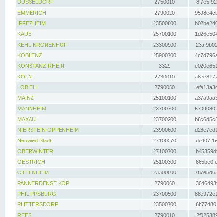
DÜSSELDORF
2750010
8f7e5f92
EMMERICH
2790020
9598e4cb
IFFEZHEIM
23500600
b02be240
KAUB
25700100
1d26e504
KEHL-KRONENHOF
23300900
23af9b02
KOBLENZ
25900700
4c7d796a
KONSTANZ-RHEIN
3329
e020e651
KÖLN
2730010
a6ee8177
LOBITH
2790050
efe13a3d
MAINZ
25100100
a37a9aa3
MANNHEIM
23700700
57090802
MAXAU
23700200
b6c6d5c8
NIERSTEIN-OPPENHEIM
23900600
d28e7ed1
Neuwied Stadt
27100370
dc407f1e
OBERWINTER
27100700
b45359df
OESTRICH
25100300
665be0fe
OTTENHEIM
23300800
787e5d63
PANNERDENSE KOP
2790060
3046493f
PHILIPPSBURG
23700500
88e972e1
PLITTERSDORF
23500700
6b774802
REES
2790010
2f025389