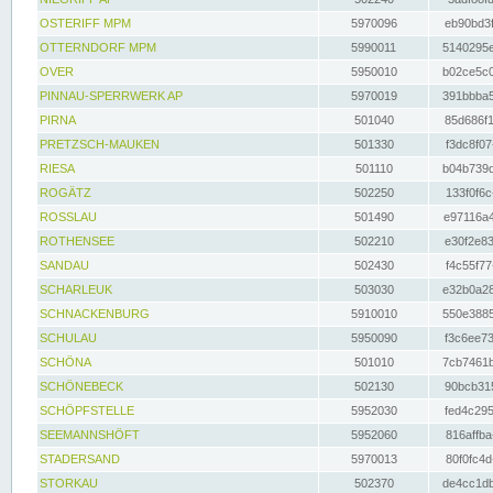
OSTERIFF MPM
5970096
eb90bd3f
OTTERNDORF MPM
5990011
5140295e
OVER
5950010
b02ce5c0
PINNAU-SPERRWERK AP
5970019
391bbba5
PIRNA
501040
85d686f1
PRETZSCH-MAUKEN
501330
f3dc8f07
RIESA
501110
b04b739d
ROGÄTZ
502250
133f0f6c
ROSSLAU
501490
e97116a4
ROTHENSEE
502210
e30f2e83
SANDAU
502430
f4c55f77
SCHARLEUK
503030
e32b0a28
SCHNACKENBURG
5910010
550e3885
SCHULAU
5950090
f3c6ee73
SCHÖNA
501010
7cb7461b
SCHÖNEBECK
502130
90bcb315
SCHÖPFSTELLE
5952030
fed4c295
SEEMANNSHÖFT
5952060
816affba
STADERSAND
5970013
80f0fc4d
STORKAU
502370
de4cc1db