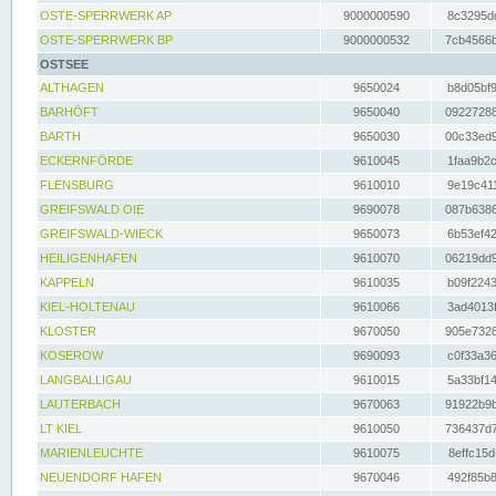
OSTE-SPERRWERK AP
9000000590
8c3295dc
OSTE-SPERRWERK BP
9000000532
7cb4566b
OSTSEE
ALTHAGEN
9650024
b8d05bf9
BARHÖFT
9650040
09227288
BARTH
9650030
00c33ed9
ECKERNFÖRDE
9610045
1faa9b2c
FLENSBURG
9610010
9e19c411
GREIFSWALD OIE
9690078
087b6386
GREIFSWALD-WIECK
9650073
6b53ef42
HEILIGENHAFEN
9610070
06219dd9
KAPPELN
9610035
b09f2243
KIEL-HOLTENAU
9610066
3ad4013f
KLOSTER
9670050
905e7328
KOSEROW
9690093
c0f33a36
LANGBALLIGAU
9610015
5a33bf14
LAUTERBACH
9670063
91922b9b
LT KIEL
9610050
736437d7
MARIENLEUCHTE
9610075
8effc15d
NEUENDORF HAFEN
9670046
492f85b8