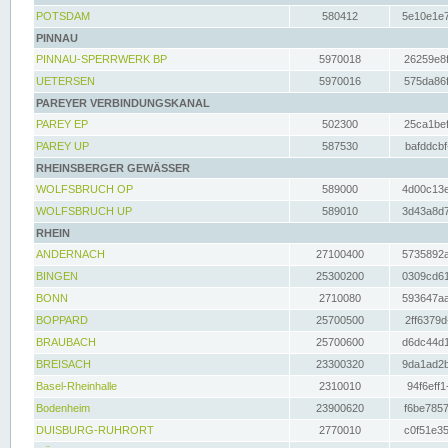
POTSDAM
580412
5e10e1e7
PINNAU
PINNAU-SPERRWERK BP
5970018
26259e8f
UETERSEN
5970016
575da86f
PAREYER VERBINDUNGSKANAL
PAREY EP
502300
25ca1bef
PAREY UP
587530
bafddcbf
RHEINSBERGER GEWÄSSER
WOLFSBRUCH OP
589000
4d00c13e
WOLFSBRUCH UP
589010
3d43a8d7
RHEIN
ANDERNACH
27100400
5735892a
BINGEN
25300200
0309cd61
BONN
2710080
593647aa
BOPPARD
25700500
2ff6379d
BRAUBACH
25700600
d6dc44d1
BREISACH
23300320
9da1ad2b
Basel-Rheinhalle
2310010
94f6eff1
Bodenheim
23900620
f6be7857
DUISBURG-RUHRORT
2770010
c0f51e35