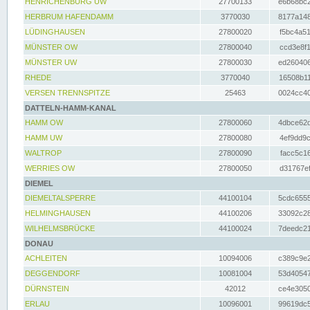
HENRICHENBURG UW
27700133
e6b68bc2
HERBRUM HAFENDAMM
3770030
8177a148
LÜDINGHAUSEN
27800020
f5bc4a51
MÜNSTER OW
27800040
ccd3e8f1
MÜNSTER UW
27800030
ed260406
RHEDE
3770040
16508b11
VERSEN TRENNSPITZE
25463
0024cc40
DATTELN-HAMM-KANAL
HAMM OW
27800060
4dbce62d
HAMM UW
27800080
4ef9dd9c
WALTROP
27800090
facc5c16
WERRIES OW
27800050
d31767ef
DIEMEL
DIEMELTALSPERRE
44100104
5cdc6555
HELMINGHAUSEN
44100206
33092c28
WILHELMSBRÜCKE
44100024
7deedc21
DONAU
ACHLEITEN
10094006
c389c9e2
DEGGENDORF
10081004
53d40547
DÜRNSTEIN
42012
ce4e3050
ERLAU
10096001
99619dc5