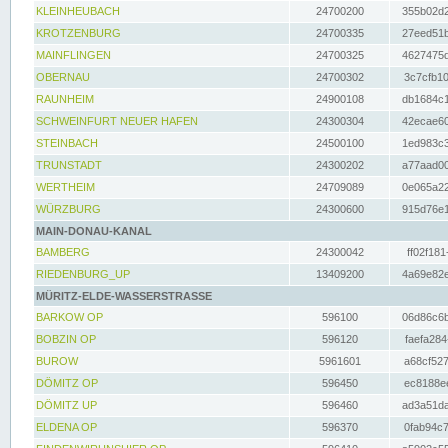
KLEINHEUBACH
24700200
355b02d2
KROTZENBURG
24700335
27eed51b
MAINFLINGEN
24700325
4627475d
OBERNAU
24700302
3c7cfb10
RAUNHEIM
24900108
db1684c1
SCHWEINFURT NEUER HAFEN
24300304
42ecae60
STEINBACH
24500100
1ed983c3
TRUNSTADT
24300202
a77aad00
WERTHEIM
24709089
0e065a22
WÜRZBURG
24300600
915d76e1
MAIN-DONAU-KANAL
BAMBERG
24300042
ff02f181
RIEDENBURG_UP
13409200
4a69e82e
MÜRITZ-ELDE-WASSERSTRASSE
BARKOW OP
596100
06d86c6b
BOBZIN OP
596120
faefa284
BUROW
5961601
a68cf527
DÖMITZ OP
596450
ec8188ee
DÖMITZ UP
596460
ad3a51da
ELDENA OP
596370
0fab94c7