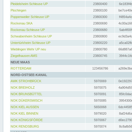
Pleidelsheim Schleuse UP
23800400
6e183f4b
Plochingen
23800100
be7ce40e
Poppenweiler Schleuse UP
23800300
f4854a4c
Rockenau SKA
23800690
4c00a166
Rockenau Schleuse UP
23800680
5ab4f00f
Schwabenheim Schleuse UP
23800800
ec9d3a4d
Untertürkheim Schleuse UP
23800220
a5ca02fb
Wieblingen Wehr UP neu
23800780
66d887a6
Ziegelhausen AMS
23800745
3944c1fd
NEUE MAAS
ROTTERDAM
123456786
a269e3be
NORD-OSTSEE-KANAL
AWK STROHBRÜCK
5970069
0e192297
NOK BREIHOLZ
5970075
4a904d59
NOK BRUNSBÜTTEL
5970091
85fc0dac
NOK DÜKERSWISCH
5970085
3954300d
NOK KIEL AUSSEN
5650068
6dc44585
NOK KIEL BINNEN
5979020
8af24d6a
NOK KÖNIGSFÖRDE
5970067
d0ec2790
NOK RENDSBURG
5970074
8c8afb56