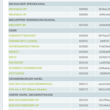
NEUHAUSER SPEISEKANAL
NEUHAUS OP
585850
963bdc26
NEUHAUS UP
585860
bf48cefd
NIEGRIPPER VERBINDUNGSKANAL
NIEGRIPP BP
587500
e506460f
ODER
EISENHÜTTENSTADT
603000
8675aa70
FRANKFURT1 (ODER)
603031
bffdf7f2
HOHENSAATEN-FINOW
603080
f7a639a4
KIENITZ
603050
6298a8f9
KIETZ
603040
16258271
RATZDORF
603140
ca3f535b
SCHWEDT-ODERBRÜCKE
603130
e28babaa
STÜTZKOW
603100
30bff0df
ORANIENBURGER HAVEL
OHV KM 3.014 (HOCHSPANNUNG)
580271
eea7e3dc
OHv km 1.467 (Blaues Wunder)
580272
8b51c505
OBERE HAVEL-WASSERSTRASSE
BISCHOFSWERDER OP
581520
16a780aa
BISCHOFSWERDER UP
581530
74134dc6