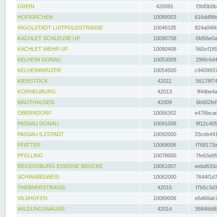
GREIN
420091
f3bf0b0b
HOFKIRCHEN
10088003
616dd98e
INGOLSTADT LUITPOLDSTRASSE
10046105
824a046b
KACHLET SCHLEUSE UP
10090708
0fd56e0a
KACHLET WEHR UP
10090408
560cf185
KELHEIM DONAU
10053009
296fc6d4
KELHEIMWINZER
10054500
c9409937
KIENSTOCK
42011
56178f74
KORNEUBURG
42013
ff44be4a
MAUTHAUSEN
42009
6b002fef
OBERNDORF
10056302
e476bcad
PASSAU DONAU
10091008
9f12c405
PASSAU ILZSTADT
10092000
33ceb441
PFATTER
10068006
f768173a
PFELLING
10078000
7fe63a95
REGENSBURG EISERNE BRÜCKE
10061007
eebd633a
SCHWABELWEIS
10062000
7644f1d7
THEBNERSTRASSL
42015
f7b5c3d3
VILSHOFEN
10089006
e6d68ab7
WILDUNGSMAUER
42014
35846b8b