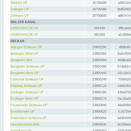
Wintrich UP
26700400
a392113c
Zeltingen OP
26700580
8b802863
Zeltingen UP
26700600
d867e7e9
MALZER KANAL
LIEBENWALDE OP
581540
3f8ceb6d
LIEBENWALDE UP
581550
a1cf60be
NECKAR
Aldingen Schleuse UP
23800280
dfdfb4ff
Beihingen Wehr UP
23800360
8a2e3048
Besigheim SKA
23800460
46d8ed02
Besigheim Schleuse UP
23800480
57db82c7
Besigheim Wehr UP
23800440
42c11b7a
Cannstatt Schleuse UP
23800240
7068d262
Deizisau Schleuse UP
23800120
c5b6243d
Esslingen Schleuse UP
23800180
130a3761
Esslingen Wehr OP
23800176
31c32a38
Feudenheim Schleuse UP
23800840
48a939b9
Gundelsheim UP
23800620
fc1072e4
Guttenbach Schleuse UP
23800660
bd36404b
Hassmersheim AMS
23800630
0e1b8ae0
Heidelberg UP
23800760
827b2685