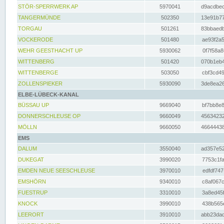
STÖR-SPERRWERK AP
5970041
d9acdbec
TANGERMÜNDE
502350
13e91b77
TORGAU
501261
83bbaedb
VOCKERODE
501480
ae93f2a5
WEHR GEESTHACHT UP
5930062
0f7f58a8
WITTENBERG
501420
070b1eb4
WITTENBERGE
503050
cbf3cd49
ZOLLENSPIEKER
5930090
3de8ea26
ELBE-LÜBECK-KANAL
BÜSSAU UP
9669040
bf7bb8e8
DONNERSCHLEUSE OP
9660049
45634232
MÖLLN
9660050
46644438
EMS
DALUM
3550040
ad357e52
DUKEGAT
3990020
7753c1fa
EMDEN NEUE SEESCHLEUSE
3970010
edfdf747
EMSHÖRN
9340010
c8af067c
FUESTRUP
3310010
3a8ed45f
KNOCK
3990010
438b565e
LEERORT
3910010
abb23dad