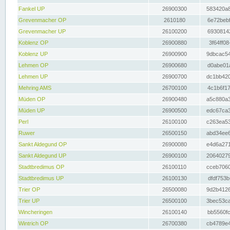
Fankel UP
26900300
583420a8
Grevenmacher OP
2610180
6e72bebf
Grevenmacher UP
26100200
69308142
Koblenz OP
26900880
3f64ff08
Koblenz UP
26900900
9dbcac54
Lehmen OP
26900680
d0abe01a
Lehmen UP
26900700
dc1bb420
Mehring AMS
26700100
4c1b6f17
Müden OP
26900480
a5c880a3
Müden UP
26900500
edc67ca3
Perl
26100100
c263ea53
Ruwer
26500150
abd34ee6
Sankt Aldegund OP
26900080
e4d6a271
Sankt Aldegund UP
26900100
20640279
Stadtbredimus OP
26100110
cceb7060
Stadtbredimus UP
26100130
dfdf753b
Trier OP
26500080
9d2b4126
Trier UP
26500100
3bec53ca
Wincheringen
26100140
bb5560fc
Wintrich OP
26700380
cb4789e4