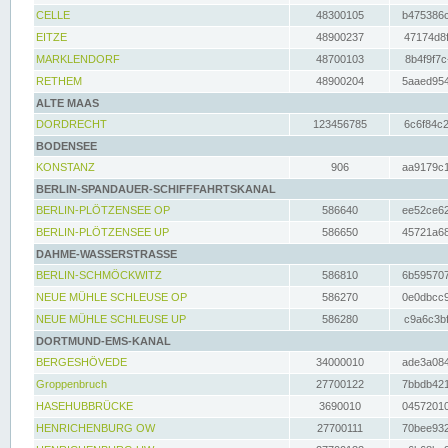
CELLE
48300105
b475386c
EITZE
48900237
47174d8f
MARKLENDORF
48700103
8b4f9f7c
RETHEM
48900204
5aaed954
ALTE MAAS
DORDRECHT
123456785
6c6f84c2
BODENSEE
KONSTANZ
906
aa9179c1
BERLIN-SPANDAUER-SCHIFFFAHRTSKANAL
BERLIN-PLÖTZENSEE OP
586640
ee52ce62
BERLIN-PLÖTZENSEE UP
586650
45721a68
DAHME-WASSERSTRASSE
BERLIN-SCHMÖCKWITZ
586810
6b595707
NEUE MÜHLE SCHLEUSE OP
586270
0e0dbcc9
NEUE MÜHLE SCHLEUSE UP
586280
c9a6c3bf
DORTMUND-EMS-KANAL
BERGESHÖVEDE
34000010
ade3a084
Groppenbruch
27700122
7bbdb421
HASEHUBBRÜCKE
3690010
04572010
HENRICHENBURG OW
27700111
70bee932