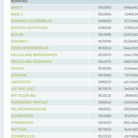
NORDSEE
BAKE A
9510063
e8daa3e2
BAKE Z
9510066
104fdc24
BORKUM FISCHERBALJE
9340020
8727ebfd
BORKUM SÜDSTRAND
9340030
478f21e9
BÜSUM
9510095
5287a3e1
DAGEBÜLL
9570040
6233e901
EIDER-SPERRWERK AP
9530010
04acd7e5
HELGOLAND BINNENHAFEN
9510070
c0ec139b
HELGOLAND SÜDHAFEN
9510075
0d8233b8
HUSUM
9530020
e114aeec
HÖRNUM
9570050
733755fd
LANGEOOG
9390010
a0c1dcb6
LIST AUF SYLT
9570070
5e92d73f
MITTELGRUND
9510132
3ff99b92
NORDERNEY RIFFGAT
9360010
c0244c0e
PELLWORM ANLEGER
9550021
2852b9ab
SCHARHÖRN
9510060
f0197bcf
SPIEKEROOG
9410010
662c4b5e
WITTDÜN
9570010
9c4c11f2
ZEHNERLOCH
9510010
e574d0af