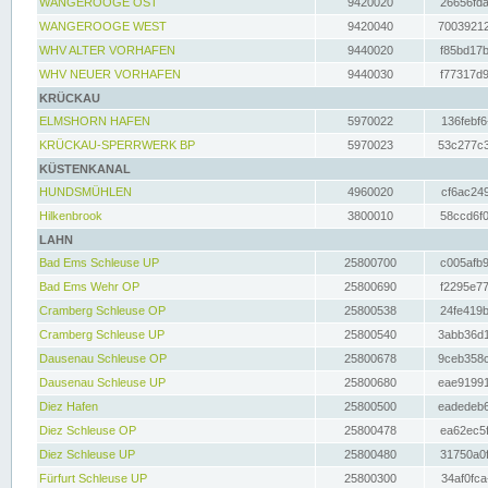
WANGEROOGE OST
9420020
26656fda
WANGEROOGE WEST
9420040
70039212
WHV ALTER VORHAFEN
9440020
f85bd17b
WHV NEUER VORHAFEN
9440030
f77317d9
KRÜCKAU
ELMSHORN HAFEN
5970022
136febf6
KRÜCKAU-SPERRWERK BP
5970023
53c277c3
KÜSTENKANAL
HUNDSMÜHLEN
4960020
cf6ac249
Hilkenbrook
3800010
58ccd6f0
LAHN
Bad Ems Schleuse UP
25800700
c005afb9
Bad Ems Wehr OP
25800690
f2295e77
Cramberg Schleuse OP
25800538
24fe419b
Cramberg Schleuse UP
25800540
3abb36d1
Dausenau Schleuse OP
25800678
9ceb358c
Dausenau Schleuse UP
25800680
eae91991
Diez Hafen
25800500
eadedeb6
Diez Schleuse OP
25800478
ea62ec5f
Diez Schleuse UP
25800480
31750a0f
Fürfurt Schleuse UP
25800300
34af0fca