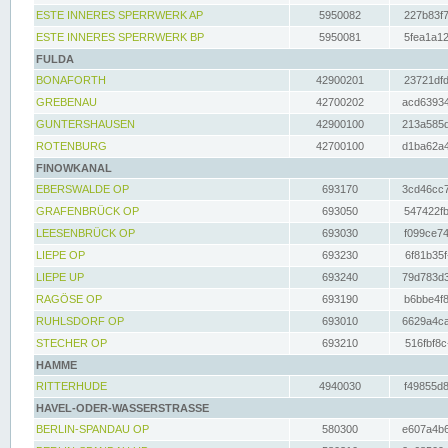
ESTE INNERES SPERRWERK AP
5950082
227b83f7
ESTE INNERES SPERRWERK BP
5950081
5fea1a12
FULDA
BONAFORTH
42900201
23721dfd
GREBENAU
42700202
acd63934
GUNTERSHAUSEN
42900100
213a585d
ROTENBURG
42700100
d1ba62a4
FINOWKANAL
EBERSWALDE OP
693170
3cd46cc7
GRAFENBRÜCK OP
693050
547422fb
LEESENBRÜCK OP
693030
f099ce74
LIEPE OP
693230
6f81b35f
LIEPE UP
693240
79d783d3
RAGÖSE OP
693190
b6bbe4f8
RUHLSDORF OP
693010
6629a4ca
STECHER OP
693210
516fbf8c
HAMME
RITTERHUDE
4940030
f49855d8
HAVEL-ODER-WASSERSTRASSE
BERLIN-SPANDAU OP
580300
e607a4b6