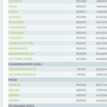
NEUSTADT
9610080
3f0b6b74
Prerow
9650027
7d50c68c
RUDEN
9690077
1fa822e6
SASSNITZ
9670065
9e7b2a4d
SCHLESWIG
9610040
09370c05
STAHLBRODE
9650070
340707f4
STRALSUND
9650043
b9163121
THIESSOW
9670067
d1c9bb3c
TIMMENDORF POEL
9630007
d22c341b
WARNEMÜNDE
9640015
220ff4c6
WISMAR-BAUMHAUS
9630008
95a0ab45
WITTOWER FÄHRE
9670055
4b348b56
ORANIENBURGER KANAL
SACHSENHAUSEN OP
580240
adbd3144
SACHSENHAUSEN UP
581840
0a6fe221
PEENE
AALBUDE
9660009
8ba772ed
ANKLAM
9660001
22fd01e0
DEMMIN
9660007
b7e238e8
JARMEN
9660005
a3328262
POTSDAMER HAVEL