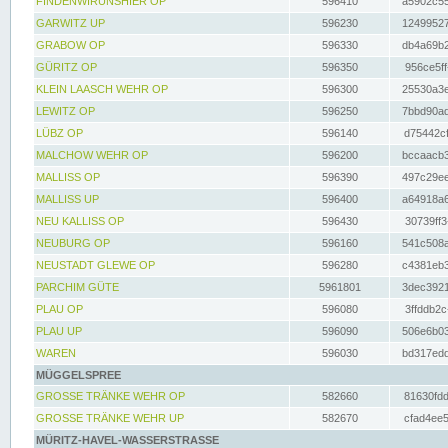
FINDENWIRUNSHIER OP
596410
a5902c55
GARWITZ UP
596230
12499527
GRABOW OP
596330
db4a69b2
GÜRITZ OP
596350
956ce5ff
KLEIN LAASCH WEHR OP
596300
25530a3e
LEWITZ OP
596250
7bbd90ad
LÜBZ OP
596140
d75442cf
MALCHOW WEHR OP
596200
bccaacb3
MALLISS OP
596390
497c29ee
MALLISS UP
596400
a64918a6
NEU KALLISS OP
596430
30739ff3
NEUBURG OP
596160
541c508a
NEUSTADT GLEWE OP
596280
c4381eb3
PARCHIM GÜTE
5961801
3dec3921
PLAU OP
596080
3ffddb2c
PLAU UP
596090
506e6b03
WAREN
596030
bd317edd
MÜGGELSPREE
GROSSE TRÄNKE WEHR OP
582660
81630fdd
GROSSE TRÄNKE WEHR UP
582670
cfad4ee5
MÜRITZ-HAVEL-WASSERSTRASSE