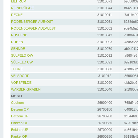
MEHRUM
31010071
be05603a
NIENBRÜGGE
31010044
864a8111
RECKE
31010011
7af19499
RODENBERGER AUE-OST
31010051
6288de60
RODENBERGER AUE-WEST
31010052
eb24b5a3
RUSBEND
31010043
c1f06401
RÜHEN
31010093
4ed5f6da
SEHNDE
31010070
ab0d9117
SÜLFELD OW
31010092
a8604e8f
SÜLFELD UW
31010091
892183d6
THUNE
31010080
42b865fb
VELSDORF
3101012
36f80081
VORSFELDE
31010090
dbb2bb9f
WARBER GRABEN
31010040
2f1080ba
MOSEL
Cochem
26900400
768df4e9
Detzem OP
26700180
c40912fd
Detzem UP
26700200
dc344605
Enkirch OP
26700880
87207dcd
Enkirch UP
26700900
ee861944
Fankel OP
26900280
68198b48