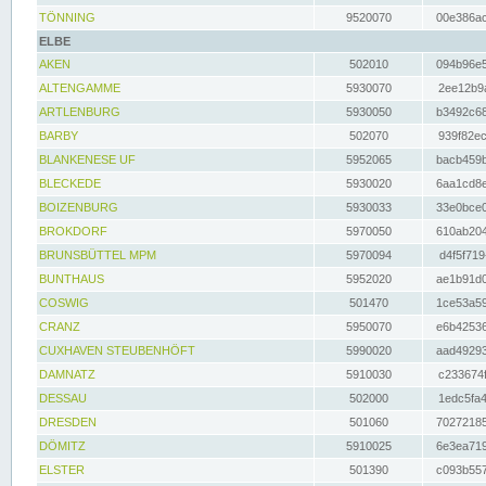
TÖNNING
9520070
00e386ac
ELBE
AKEN
502010
094b96e5
ALTENGAMME
5930070
2ee12b9a
ARTLENBURG
5930050
b3492c68
BARBY
502070
939f82ec
BLANKENESE UF
5952065
bacb459b
BLECKEDE
5930020
6aa1cd8e
BOIZENBURG
5930033
33e0bce0
BROKDORF
5970050
610ab204
BRUNSBÜTTEL MPM
5970094
d4f5f719
BUNTHAUS
5952020
ae1b91d0
COSWIG
501470
1ce53a59
CRANZ
5950070
e6b42536
CUXHAVEN STEUBENHÖFT
5990020
aad49293
DAMNATZ
5910030
c233674f
DESSAU
502000
1edc5fa4
DRESDEN
501060
70272185
DÖMITZ
5910025
6e3ea719
ELSTER
501390
c093b557