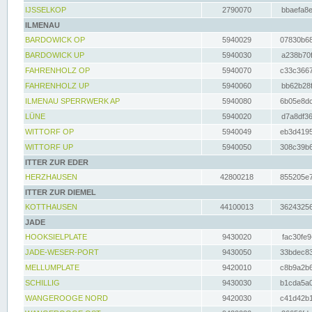
IJSSELKOP
2790070
bbaefa8e
ILMENAU
BARDOWICK OP
5940029
07830b68
BARDOWICK UP
5940030
a238b70f
FAHRENHOLZ OP
5940070
c33c3667
FAHRENHOLZ UP
5940060
bb62b28f
ILMENAU SPERRWERK AP
5940080
6b05e8dc
LÜNE
5940020
d7a8df36
WITTORF OP
5940049
eb3d4195
WITTORF UP
5940050
308c39b6
ITTER ZUR EDER
HERZHAUSEN
42800218
855205e7
ITTER ZUR DIEMEL
KOTTHAUSEN
44100013
36243256
JADE
HOOKSIELPLATE
9430020
fac30fe9
JADE-WESER-PORT
9430050
33bdec83
MELLUMPLATE
9420010
c8b9a2b6
SCHILLIG
9430030
b1cda5a0
WANGEROOGE NORD
9420030
c41d42b1