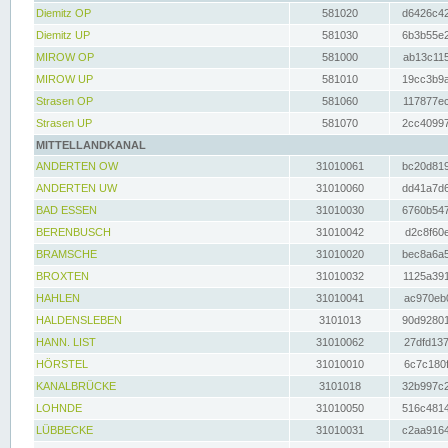
Diemitz OP
581020
d6426c42
Diemitz UP
581030
6b3b55e2
MIROW OP
581000
ab13c115
MIROW UP
581010
19cc3b9a
Strasen OP
581060
117877ec
Strasen UP
581070
2cc40997
MITTELLANDKANAL
ANDERTEN OW
31010061
bc20d819
ANDERTEN UW
31010060
dd41a7d6
BAD ESSEN
31010030
6760b547
BERENBUSCH
31010042
d2c8f60e
BRAMSCHE
31010020
bec8a6a5
BROXTEN
31010032
1125a391
HAHLEN
31010041
ac970eb0
HALDENSLEBEN
3101013
90d92801
HANN. LIST
31010062
27dfd137
HÖRSTEL
31010010
6c7c180f
KANALBRÜCKE
3101018
32b997c2
LOHNDE
31010050
516c4814
LÜBBECKE
31010031
c2aa9164