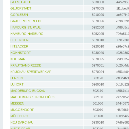
GEESTHACHT
5930060
44f7e955
GLÜCKSTADT
5970035
1f1bbed7
GORLEBEN
5910020
ac507f42
GRAUERORT REEDE
5970026
7398029b
HAMBURG ST. PAULI
5952050
d488c5cc
HAMBURG-HARBURG
5952025
706e5110
HETLINGEN
5970010
599c23b1
HITZACKER
5920010
a26e57c9
HOHNSTORF
5930040
d9289367
KOLLMAR
5970025
3ed90357
KRAUTSAND REEDE
5970031
8c20b4dc
KRÜCKAU-SPERRWERK AP
5970024
a653eb04
LENZEN
503120
c80a4f21
LÜHORT
5960010
8d18d129
MAGDEBURG-BUCKAU
502170
b8567c1e
MAGDEBURG-STROMBRÜCKE
502180
ccccb57f
MEISSEN
501080
24440872
MÜGGENDORF
503070
48f2661f
MÜHLBERG
501160
16b9b4e7
NEU DARCHAU
5930010
67d6e882
NIEGRIPP AP
502240
3adf88fd