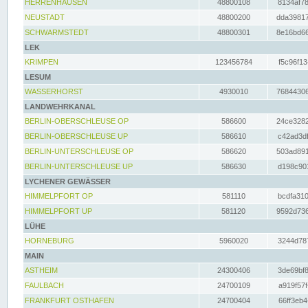
HERRENHAUSEN
48800108
8134af78
NEUSTADT
48800200
dda39817
SCHWARMSTEDT
48800301
8e16bd66
LEK
KRIMPEN
123456784
f5c96f13
LESUM
WASSERHORST
4930010
76844306
LANDWEHRKANAL
BERLIN-OBERSCHLEUSE OP
586600
24ce3282
BERLIN-OBERSCHLEUSE UP
586610
c42ad3df
BERLIN-UNTERSCHLEUSE OP
586620
503ad891
BERLIN-UNTERSCHLEUSE UP
586630
d198c901
LYCHENER GEWÄSSER
HIMMELPFORT OP
581110
bcdfa310
HIMMELPFORT UP
581120
9592d736
LÜHE
HORNEBURG
5960020
3244d787
MAIN
ASTHEIM
24300406
3de69bf8
FAULBACH
24700109
a919f57f
FRANKFURT OSTHAFEN
24700404
66ff3eb4