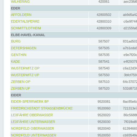
WILHERING
420061
aec23fd6
EDER
AFFOLDERN
42800502
ab9d5a42
EDERTALSPERRE
42800310
c6e9f744
SCHMITTLOTHEIM
42800309
d2155fa6
ELBE-HAVEL-KANAL
BURG
587507
831ad501
DETERSHAGEN
587505
a7b1eda9
GENTHIN
587535
e9e7f20c
KADE
587541
e4f29379
WUSTERWITZ OP
587540
c6a12d34
WUSTERWITZ UP
587550
3bfcf759
ZERBEN OP
587510
64c37072
ZERBEN UP
587520
532d8718
EIDER
EIDER-SPERRWERK BP
9520081
8ac85e6c
FRIEDRICHSTADT STRASSENBRÜCKE
9520060
721313e7
LEXFÄHRE OBERWASSER
9520020
86c5688f
LEXFÄHRE UNTERWASSER
9520030
7f01fbd8
NORDFELD OBERWASSER
9520040
61394669
NORDFELD UNTERWASSER
9520050
cb93548e