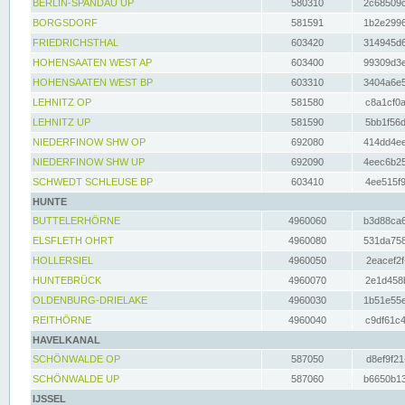
BERLIN-SPANDAU UP
580310
2c68509c
BORGSDORF
581591
1b2e2996
FRIEDRICHSTHAL
603420
314945d6
HOHENSAATEN WEST AP
603400
99309d3e
HOHENSAATEN WEST BP
603310
3404a6e5
LEHNITZ OP
581580
c8a1cf0a
LEHNITZ UP
581590
5bb1f56d
NIEDERFINOW SHW OP
692080
414dd4ee
NIEDERFINOW SHW UP
692090
4eec6b25
SCHWEDT SCHLEUSE BP
603410
4ee515f9
HUNTE
BUTTELERHÖRNE
4960060
b3d88ca6
ELSFLETH OHRT
4960080
531da758
HOLLERSIEL
4960050
2eacef2f
HUNTEBRÜCK
4960070
2e1d458b
OLDENBURG-DRIELAKE
4960030
1b51e55e
REITHÖRNE
4960040
c9df61c4
HAVELKANAL
SCHÖNWALDE OP
587050
d8ef9f21
SCHÖNWALDE UP
587060
b6650b13
IJSSEL