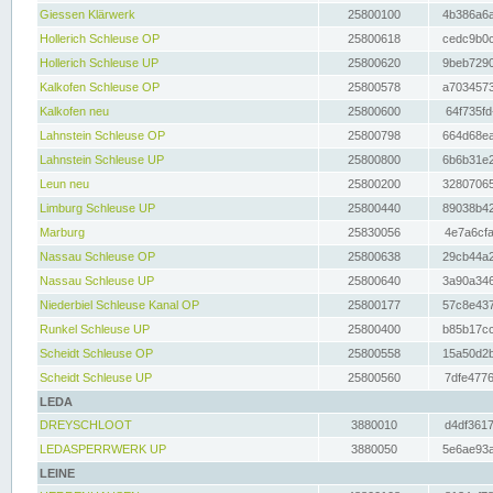
Giessen Klärwerk
25800100
4b386a6a
Hollerich Schleuse OP
25800618
cedc9b0c
Hollerich Schleuse UP
25800620
9beb7290
Kalkofen Schleuse OP
25800578
a7034573
Kalkofen neu
25800600
64f735fd
Lahnstein Schleuse OP
25800798
664d68ea
Lahnstein Schleuse UP
25800800
6b6b31e2
Leun neu
25800200
32807065
Limburg Schleuse UP
25800440
89038b42
Marburg
25830056
4e7a6cfa
Nassau Schleuse OP
25800638
29cb44a2
Nassau Schleuse UP
25800640
3a90a346
Niederbiel Schleuse Kanal OP
25800177
57c8e437
Runkel Schleuse UP
25800400
b85b17cc
Scheidt Schleuse OP
25800558
15a50d2b
Scheidt Schleuse UP
25800560
7dfe4776
LEDA
DREYSCHLOOT
3880010
d4df3617
LEDASPERRWERK UP
3880050
5e6ae93a
LEINE