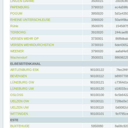
LINGEN-DARME
3500015
200363fc
PAPENBURG
3790010
ec4a598d
POGUM
3950020
5d1e4350
RHEINE UNTERSCHLEUSE
3390020
50a449ba
Rühle
3500070
15456f75
TERBORG
3910020
244cae8b
VERSEN WEHR OP
3730001
86f8dbab
VERSEN WEHRDURCHSTICH
3730010
6de43652
WEENER
3790020
aa6af4e6
Wachendorf
3500031
88698229
ELBESEITENKANAL
ARTLENBURG-ESK
90100122
7fec2f4f
BEVENSEN
90100112
b8997708
LÜNEBURG OW
90100121
c7364d1e
LÜNEBURG UW
90100120
d18033cd
OSLOSS
90100100
6c5b6422
UELZEN OW
90100111
728bd3e3
UELZEN UW
90100110
0d0082cf
WITTINGEN
90100101
9cf795ce
ESTE
BUXTEHUDE
5950080
8a08c920