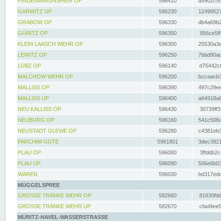
FINDENWIRUNSHIER OP
596410
a5902c55
GARWITZ UP
596230
12499527
GRABOW OP
596330
db4a69b2
GÜRITZ OP
596350
956ce5ff
KLEIN LAASCH WEHR OP
596300
25530a3e
LEWITZ OP
596250
7bbd90ad
LÜBZ OP
596140
d75442cf
MALCHOW WEHR OP
596200
bccaacb3
MALLISS OP
596390
497c29ee
MALLISS UP
596400
a64918a6
NEU KALLISS OP
596430
30739ff3
NEUBURG OP
596160
541c508a
NEUSTADT GLEWE OP
596280
c4381eb3
PARCHIM GÜTE
5961801
3dec3921
PLAU OP
596080
3ffddb2c
PLAU UP
596090
506e6b03
WAREN
596030
bd317edd
MÜGGELSPREE
GROSSE TRÄNKE WEHR OP
582660
81630fdd
GROSSE TRÄNKE WEHR UP
582670
cfad4ee5
MÜRITZ-HAVEL-WASSERSTRASSE