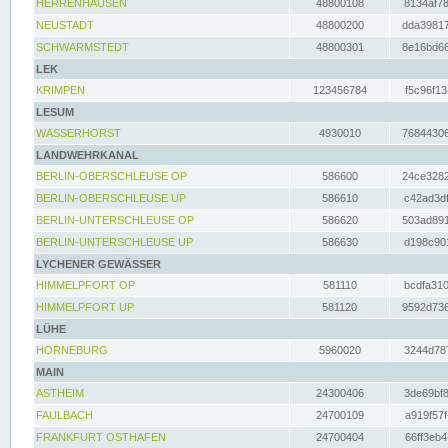
HERRENHAUSEN
48800108
8134af78
NEUSTADT
48800200
dda39817
SCHWARMSTEDT
48800301
8e16bd66
LEK
KRIMPEN
123456784
f5c96f13
LESUM
WASSERHORST
4930010
76844306
LANDWEHRKANAL
BERLIN-OBERSCHLEUSE OP
586600
24ce3282
BERLIN-OBERSCHLEUSE UP
586610
c42ad3df
BERLIN-UNTERSCHLEUSE OP
586620
503ad891
BERLIN-UNTERSCHLEUSE UP
586630
d198c901
LYCHENER GEWÄSSER
HIMMELPFORT OP
581110
bcdfa310
HIMMELPFORT UP
581120
9592d736
LÜHE
HORNEBURG
5960020
3244d787
MAIN
ASTHEIM
24300406
3de69bf8
FAULBACH
24700109
a919f57f
FRANKFURT OSTHAFEN
24700404
66ff3eb4