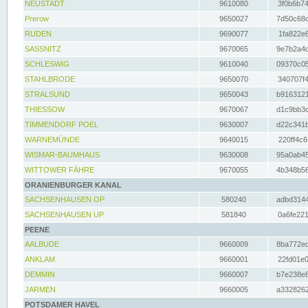
NEUSTADT
9610080
3f0b6b74
Prerow
9650027
7d50c68c
RUDEN
9690077
1fa822e6
SASSNITZ
9670065
9e7b2a4d
SCHLESWIG
9610040
09370c05
STAHLBRODE
9650070
340707f4
STRALSUND
9650043
b9163121
THIESSOW
9670067
d1c9bb3c
TIMMENDORF POEL
9630007
d22c341b
WARNEMÜNDE
9640015
220ff4c6
WISMAR-BAUMHAUS
9630008
95a0ab45
WITTOWER FÄHRE
9670055
4b348b56
ORANIENBURGER KANAL
SACHSENHAUSEN OP
580240
adbd3144
SACHSENHAUSEN UP
581840
0a6fe221
PEENE
AALBUDE
9660009
8ba772ed
ANKLAM
9660001
22fd01e0
DEMMIN
9660007
b7e238e8
JARMEN
9660005
a3328262
POTSDAMER HAVEL