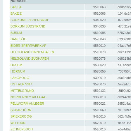
NORDSEE
BAKE A
9510063
e8daa3e2
BAKE Z
9510066
104fdc24
BORKUM FISCHERBALJE
9340020
8727ebfd
BORKUM SÜDSTRAND
9340030
478f21e9
BÜSUM
9510095
5287a3e1
DAGEBÜLL
9570040
6233e901
EIDER-SPERRWERK AP
9530010
04acd7e5
HELGOLAND BINNENHAFEN
9510070
c0ec139b
HELGOLAND SÜDHAFEN
9510075
0d8233b8
HUSUM
9530020
e114aeec
HÖRNUM
9570050
733755fd
LANGEOOG
9390010
a0c1dcb6
LIST AUF SYLT
9570070
5e92d73f
MITTELGRUND
9510132
3ff99b92
NORDERNEY RIFFGAT
9360010
c0244c0e
PELLWORM ANLEGER
9550021
2852b9ab
SCHARHÖRN
9510060
f0197bcf
SPIEKEROOG
9410010
662c4b5e
WITTDÜN
9570010
9c4c11f2
ZEHNERLOCH
9510010
e574d0af