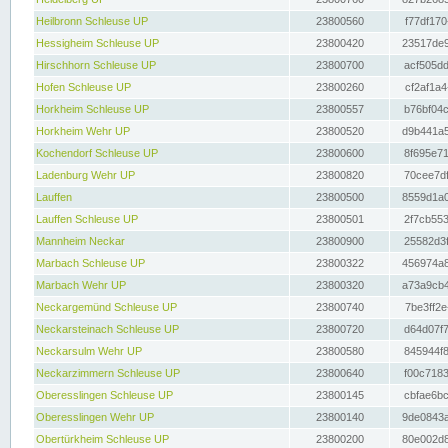
Heilbronn Schleuse UP
23800560
f77df170
Hessigheim Schleuse UP
23800420
23517de9
Hirschhorn Schleuse UP
23800700
acf505dd
Hofen Schleuse UP
23800260
cf2af1a4
Horkheim Schleuse UP
23800557
b76bf04c
Horkheim Wehr UP
23800520
d9b441a5
Kochendorf Schleuse UP
23800600
8f695e71
Ladenburg Wehr UP
23800820
70cee7df
Lauffen
23800500
8559d1a0
Lauffen Schleuse UP
23800501
2f7cb553
Mannheim Neckar
23800900
25582d3f
Marbach Schleuse UP
23800322
456974a8
Marbach Wehr UP
23800320
a73a9cb4
Neckargemünd Schleuse UP
23800740
7be3ff2e
Neckarsteinach Schleuse UP
23800720
d64d07f7
Neckarsulm Wehr UP
23800580
845944f8
Neckarzimmern Schleuse UP
23800640
f00c7183
Oberesslingen Schleuse UP
23800145
cbfae6bc
Oberesslingen Wehr UP
23800140
9de0843a
Obertürkheim Schleuse UP
23800200
80e002d8