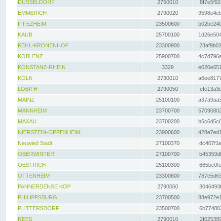
DÜSSELDORF
2750010
8f7e5f92
EMMERICH
2790020
9598e4cb
IFFEZHEIM
23500600
b02be240
KAUB
25700100
1d26e504
KEHL-KRONENHOF
23300900
23af9b02
KOBLENZ
25900700
4c7d796a
KONSTANZ-RHEIN
3329
e020e651
KÖLN
2730010
a6ee8177
LOBITH
2790050
efe13a3d
MAINZ
25100100
a37a9aa3
MANNHEIM
23700700
57090802
MAXAU
23700200
b6c6d5c8
NIERSTEIN-OPPENHEIM
23900600
d28e7ed1
Neuwied Stadt
27100370
dc407f1e
OBERWINTER
27100700
b45359df
OESTRICH
25100300
665be0fe
OTTENHEIM
23300800
787e5d63
PANNERDENSE KOP
2790060
3046493f
PHILIPPSBURG
23700500
88e972e1
PLITTERSDORF
23500700
6b774802
REES
2790010
2f025389