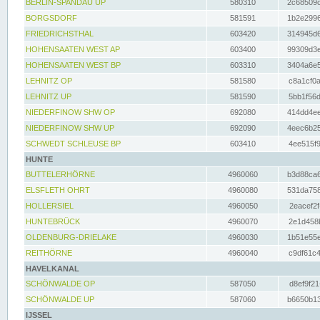
BERLIN-SPANDAU UP
580310
2c68509c
BORGSDORF
581591
1b2e2996
FRIEDRICHSTHAL
603420
314945d6
HOHENSAATEN WEST AP
603400
99309d3e
HOHENSAATEN WEST BP
603310
3404a6e5
LEHNITZ OP
581580
c8a1cf0a
LEHNITZ UP
581590
5bb1f56d
NIEDERFINOW SHW OP
692080
414dd4ee
NIEDERFINOW SHW UP
692090
4eec6b25
SCHWEDT SCHLEUSE BP
603410
4ee515f9
HUNTE
BUTTELERHÖRNE
4960060
b3d88ca6
ELSFLETH OHRT
4960080
531da758
HOLLERSIEL
4960050
2eacef2f
HUNTEBRÜCK
4960070
2e1d458b
OLDENBURG-DRIELAKE
4960030
1b51e55e
REITHÖRNE
4960040
c9df61c4
HAVELKANAL
SCHÖNWALDE OP
587050
d8ef9f21
SCHÖNWALDE UP
587060
b6650b13
IJSSEL