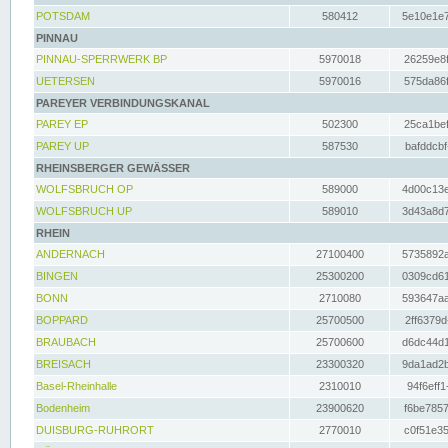
POTSDAM
580412
5e10e1e7
PINNAU
PINNAU-SPERRWERK BP
5970018
26259e8f
UETERSEN
5970016
575da86f
PAREYER VERBINDUNGSKANAL
PAREY EP
502300
25ca1bef
PAREY UP
587530
bafddcbf
RHEINSBERGER GEWÄSSER
WOLFSBRUCH OP
589000
4d00c13e
WOLFSBRUCH UP
589010
3d43a8d7
RHEIN
ANDERNACH
27100400
5735892a
BINGEN
25300200
0309cd61
BONN
2710080
593647aa
BOPPARD
25700500
2ff6379d
BRAUBACH
25700600
d6dc44d1
BREISACH
23300320
9da1ad2b
Basel-Rheinhalle
2310010
94f6eff1
Bodenheim
23900620
f6be7857
DUISBURG-RUHRORT
2770010
c0f51e35