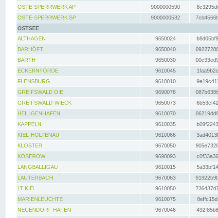
OSTE-SPERRWERK AP
9000000590
8c3295dc
OSTE-SPERRWERK BP
9000000532
7cb4566b
OSTSEE
ALTHAGEN
9650024
b8d05bf9
BARHÖFT
9650040
09227288
BARTH
9650030
00c33ed9
ECKERNFÖRDE
9610045
1faa9b2c
FLENSBURG
9610010
9e19c411
GREIFSWALD OIE
9690078
087b6386
GREIFSWALD-WIECK
9650073
6b53ef42
HEILIGENHAFEN
9610070
06219dd9
KAPPELN
9610035
b09f2243
KIEL-HOLTENAU
9610066
3ad4013f
KLOSTER
9670050
905e7328
KOSEROW
9690093
c0f33a36
LANGBALLIGAU
9610015
5a33bf14
LAUTERBACH
9670063
91922b9b
LT KIEL
9610050
736437d7
MARIENLEUCHTE
9610075
8effc15d
NEUENDORF HAFEN
9670046
492f85b8