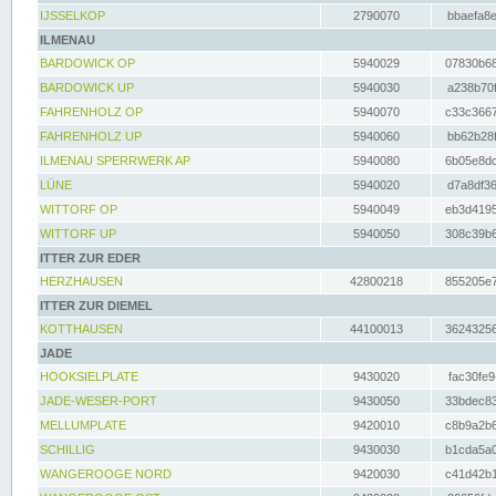
IJSSELKOP
2790070
bbaefa8e
ILMENAU
BARDOWICK OP
5940029
07830b68
BARDOWICK UP
5940030
a238b70f
FAHRENHOLZ OP
5940070
c33c3667
FAHRENHOLZ UP
5940060
bb62b28f
ILMENAU SPERRWERK AP
5940080
6b05e8dc
LÜNE
5940020
d7a8df36
WITTORF OP
5940049
eb3d4195
WITTORF UP
5940050
308c39b6
ITTER ZUR EDER
HERZHAUSEN
42800218
855205e7
ITTER ZUR DIEMEL
KOTTHAUSEN
44100013
36243256
JADE
HOOKSIELPLATE
9430020
fac30fe9
JADE-WESER-PORT
9430050
33bdec83
MELLUMPLATE
9420010
c8b9a2b6
SCHILLIG
9430030
b1cda5a0
WANGEROOGE NORD
9420030
c41d42b1