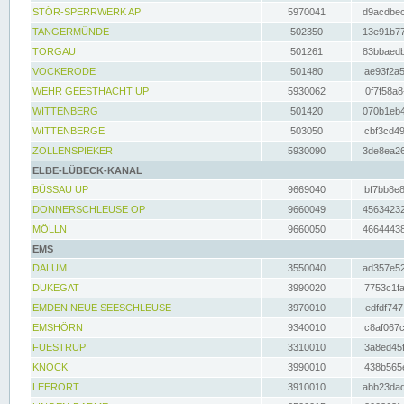
STÖR-SPERRWERK AP
5970041
d9acdbec
TANGERMÜNDE
502350
13e91b77
TORGAU
501261
83bbaedb
VOCKERODE
501480
ae93f2a5
WEHR GEESTHACHT UP
5930062
0f7f58a8
WITTENBERG
501420
070b1eb4
WITTENBERGE
503050
cbf3cd49
ZOLLENSPIEKER
5930090
3de8ea26
ELBE-LÜBECK-KANAL
BÜSSAU UP
9669040
bf7bb8e8
DONNERSCHLEUSE OP
9660049
45634232
MÖLLN
9660050
46644438
EMS
DALUM
3550040
ad357e52
DUKEGAT
3990020
7753c1fa
EMDEN NEUE SEESCHLEUSE
3970010
edfdf747
EMSHÖRN
9340010
c8af067c
FUESTRUP
3310010
3a8ed45f
KNOCK
3990010
438b565e
LEERORT
3910010
abb23dad