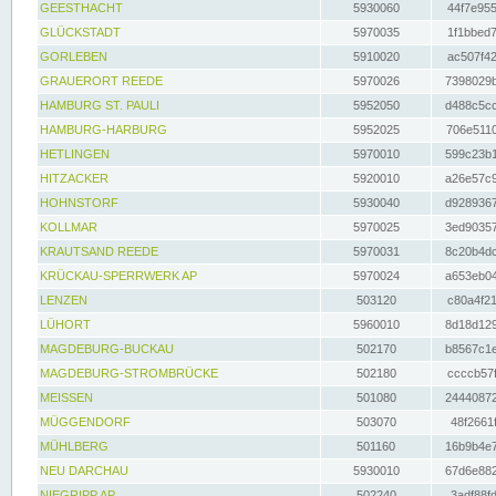
GEESTHACHT
5930060
44f7e955
GLÜCKSTADT
5970035
1f1bbed7
GORLEBEN
5910020
ac507f42
GRAUERORT REEDE
5970026
7398029b
HAMBURG ST. PAULI
5952050
d488c5cc
HAMBURG-HARBURG
5952025
706e5110
HETLINGEN
5970010
599c23b1
HITZACKER
5920010
a26e57c9
HOHNSTORF
5930040
d9289367
KOLLMAR
5970025
3ed90357
KRAUTSAND REEDE
5970031
8c20b4dc
KRÜCKAU-SPERRWERK AP
5970024
a653eb04
LENZEN
503120
c80a4f21
LÜHORT
5960010
8d18d129
MAGDEBURG-BUCKAU
502170
b8567c1e
MAGDEBURG-STROMBRÜCKE
502180
ccccb57f
MEISSEN
501080
24440872
MÜGGENDORF
503070
48f2661f
MÜHLBERG
501160
16b9b4e7
NEU DARCHAU
5930010
67d6e882
NIEGRIPP AP
502240
3adf88fd