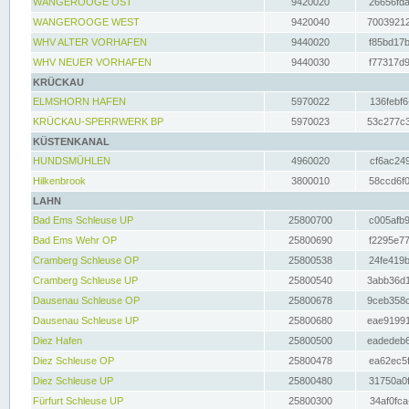
WANGEROOGE OST
9420020
26656fda
WANGEROOGE WEST
9420040
70039212
WHV ALTER VORHAFEN
9440020
f85bd17b
WHV NEUER VORHAFEN
9440030
f77317d9
KRÜCKAU
ELMSHORN HAFEN
5970022
136febf6
KRÜCKAU-SPERRWERK BP
5970023
53c277c3
KÜSTENKANAL
HUNDSMÜHLEN
4960020
cf6ac249
Hilkenbrook
3800010
58ccd6f0
LAHN
Bad Ems Schleuse UP
25800700
c005afb9
Bad Ems Wehr OP
25800690
f2295e77
Cramberg Schleuse OP
25800538
24fe419b
Cramberg Schleuse UP
25800540
3abb36d1
Dausenau Schleuse OP
25800678
9ceb358c
Dausenau Schleuse UP
25800680
eae91991
Diez Hafen
25800500
eadedeb6
Diez Schleuse OP
25800478
ea62ec5f
Diez Schleuse UP
25800480
31750a0f
Fürfurt Schleuse UP
25800300
34af0fca