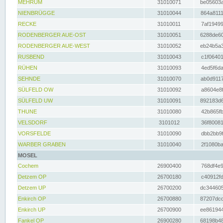
MEHRUM
31010071
be05603a
NIENBRÜGGE
31010044
864a8111
RECKE
31010011
7af19499
RODENBERGER AUE-OST
31010051
6288de60
RODENBERGER AUE-WEST
31010052
eb24b5a3
RUSBEND
31010043
c1f06401
RÜHEN
31010093
4ed5f6da
SEHNDE
31010070
ab0d9117
SÜLFELD OW
31010092
a8604e8f
SÜLFELD UW
31010091
892183d6
THUNE
31010080
42b865fb
VELSDORF
3101012
36f80081
VORSFELDE
31010090
dbb2bb9f
WARBER GRABEN
31010040
2f1080ba
MOSEL
Cochem
26900400
768df4e9
Detzem OP
26700180
c40912fd
Detzem UP
26700200
dc344605
Enkirch OP
26700880
87207dcd
Enkirch UP
26700900
ee861944
Fankel OP
26900280
68198b48