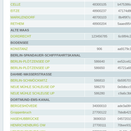
CELLE
48300105
b475386c
EITZE
48900237
47174d8f
MARKLENDORF
48700103
8b4f9f7c
RETHEM
48900204
5aaed954
ALTE MAAS
DORDRECHT
123456785
6c6f84c2
BODENSEE
KONSTANZ
906
aa9179c1
BERLIN-SPANDAUER-SCHIFFFAHRTSKANAL
BERLIN-PLÖTZENSEE OP
586640
ee52ce62
BERLIN-PLÖTZENSEE UP
586650
45721a68
DAHME-WASSERSTRASSE
BERLIN-SCHMÖCKWITZ
586810
6b595707
NEUE MÜHLE SCHLEUSE OP
586270
0e0dbcc9
NEUE MÜHLE SCHLEUSE UP
586280
c9a6c3bf
DORTMUND-EMS-KANAL
BERGESHÖVEDE
34000010
ade3a084
Groppenbruch
27700122
7bbdb421
HASEHUBBRÜCKE
3690010
04572010
HENRICHENBURG OW
27700111
70bee932