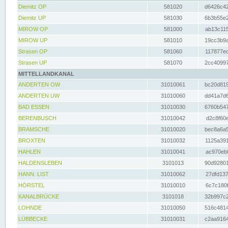
Diemitz OP
581020
d6426c42
Diemitz UP
581030
6b3b55e2
MIROW OP
581000
ab13c115
MIROW UP
581010
19cc3b9a
Strasen OP
581060
117877ec
Strasen UP
581070
2cc40997
MITTELLANDKANAL
ANDERTEN OW
31010061
bc20d819
ANDERTEN UW
31010060
dd41a7d6
BAD ESSEN
31010030
6760b547
BERENBUSCH
31010042
d2c8f60e
BRAMSCHE
31010020
bec8a6a5
BROXTEN
31010032
1125a391
HAHLEN
31010041
ac970eb0
HALDENSLEBEN
3101013
90d92801
HANN. LIST
31010062
27dfd137
HÖRSTEL
31010010
6c7c180f
KANALBRÜCKE
3101018
32b997c2
LOHNDE
31010050
516c4814
LÜBBECKE
31010031
c2aa9164