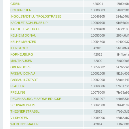
GREIN
420091
f3bf0b0b
HOFKIRCHEN
10088003
616dd98e
INGOLSTADT LUITPOLDSTRASSE
10046105
824a046b
KACHLET SCHLEUSE UP
10090708
0fd56e0a
KACHLET WEHR UP
10090408
560cf185
KELHEIM DONAU
10053009
296fc6d4
KELHEIMWINZER
10054500
c9409937
KIENSTOCK
42011
56178f74
KORNEUBURG
42013
ff44be4a
MAUTHAUSEN
42009
6b002fef
OBERNDORF
10056302
e476bcad
PASSAU DONAU
10091008
9f12c405
PASSAU ILZSTADT
10092000
33ceb441
PFATTER
10068006
f768173a
PFELLING
10078000
7fe63a95
REGENSBURG EISERNE BRÜCKE
10061007
eebd633a
SCHWABELWEIS
10062000
7644f1d7
THEBNERSTRASSL
42015
f7b5c3d3
VILSHOFEN
10089006
e6d68ab7
WILDUNGSMAUER
42014
35846b8b