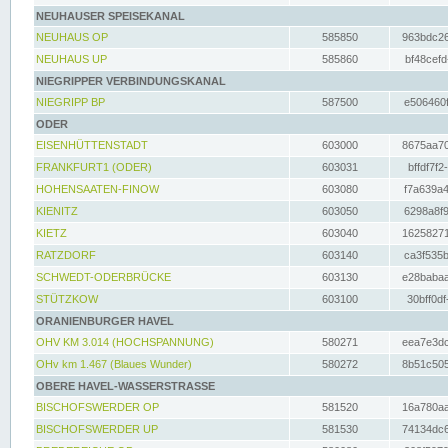
NEUHAUSER SPEISEKANAL
NEUHAUS OP
585850
963bdc26
NEUHAUS UP
585860
bf48cefd
NIEGRIPPER VERBINDUNGSKANAL
NIEGRIPP BP
587500
e506460f
ODER
EISENHÜTTENSTADT
603000
8675aa70
FRANKFURT1 (ODER)
603031
bffdf7f2
HOHENSAATEN-FINOW
603080
f7a639a4
KIENITZ
603050
6298a8f9
KIETZ
603040
16258271
RATZDORF
603140
ca3f535b
SCHWEDT-ODERBRÜCKE
603130
e28babaa
STÜTZKOW
603100
30bff0df
ORANIENBURGER HAVEL
OHV KM 3.014 (HOCHSPANNUNG)
580271
eea7e3dc
OHv km 1.467 (Blaues Wunder)
580272
8b51c505
OBERE HAVEL-WASSERSTRASSE
BISCHOFSWERDER OP
581520
16a780aa
BISCHOFSWERDER UP
581530
74134dc6