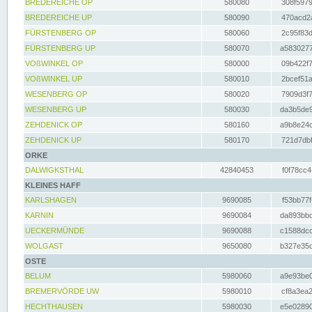
BREDEREICHE OP
580080
308f5979
BREDEREICHE UP
580090
470acd2a
FÜRSTENBERG OP
580060
2c95f83d
FÜRSTENBERG UP
580070
a5830277
VOßWINKEL OP
580000
09b422f7
VOßWINKEL UP
580010
2bcef51a
WESENBERG OP
580020
7909d3f7
WESENBERG UP
580030
da3b5de9
ZEHDENICK OP
580160
a9b8e24c
ZEHDENICK UP
580170
721d7dbf
ORKE
DALWIGKSTHAL
42840453
f0f78cc4
KLEINES HAFF
KARLSHAGEN
9690085
f53bb77f
KARNIN
9690084
da893bbd
UECKERMÜNDE
9690088
c1588dcc
WOLGAST
9650080
b327e35c
OSTE
BELUM
5980060
a9e93be0
BREMERVÖRDE UW
5980010
cf8a3ea2
HECHTHAUSEN
5980030
e5e02890