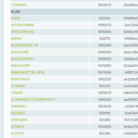
TÖNNING
9520070
00e386ac
ELBE
AKEN
502010
094b96e5
ALTENGAMME
5930070
2ee12b9a
ARTLENBURG
5930050
b3492c68
BARBY
502070
939f82ec
BLANKENESE UF
5952065
bacb459b
BLECKEDE
5930020
6aa1cd8e
BOIZENBURG
5930033
33e0bce0
BROKDORF
5970050
610ab204
BRUNSBÜTTEL MPM
5970094
d4f5f719
BUNTHAUS
5952020
ae1b91d0
COSWIG
501470
1ce53a59
CRANZ
5950070
e6b42536
CUXHAVEN STEUBENHÖFT
5990020
aad49293
DAMNATZ
5910030
c233674f
DESSAU
502000
1edc5fa4
DRESDEN
501060
70272185
DÖMITZ
5910025
6e3ea719
ELSTER
501390
c093b557