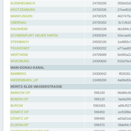
KLEINHEUBACH
24700200
355b02d2
KROTZENBURG
24700335
27eed51b
MAINFLINGEN
24700325
4627475d
OBERNAU
24700302
3c7cfb10
RAUNHEIM
24900108
db1684c1
SCHWEINFURT NEUER HAFEN
24300304
42ecae60
STEINBACH
24500100
1ed983c3
TRUNSTADT
24300202
a77aad00
WERTHEIM
24709089
0e065a22
WÜRZBURG
24300600
915d76e1
MAIN-DONAU-KANAL
BAMBERG
24300042
ff02f181
RIEDENBURG_UP
13409200
4a69e82e
MÜRITZ-ELDE-WASSERSTRASSE
BARKOW OP
596100
06d86c6b
BOBZIN OP
596120
faefa284
BUROW
5961601
a68cf527
DÖMITZ OP
596450
ec8188ee
DÖMITZ UP
596460
ad3a51da
ELDENA OP
596370
0fab94c7