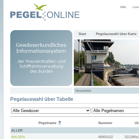
Hilfe
Link
Start
Pegelauswahl über Karte
Newsletter
Pegelauswahl über Tabelle
Pegelname
Nummer
UU
ALLER
AHLDEN
48900102
522286e2