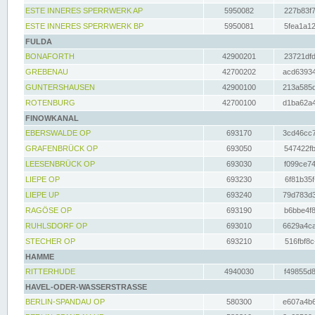
ESTE INNERES SPERRWERK AP
5950082
227b83f7
ESTE INNERES SPERRWERK BP
5950081
5fea1a12
FULDA
BONAFORTH
42900201
23721dfd
GREBENAU
42700202
acd63934
GUNTERSHAUSEN
42900100
213a585d
ROTENBURG
42700100
d1ba62a4
FINOWKANAL
EBERSWALDE OP
693170
3cd46cc7
GRAFENBRÜCK OP
693050
547422fb
LEESENBRÜCK OP
693030
f099ce74
LIEPE OP
693230
6f81b35f
LIEPE UP
693240
79d783d3
RAGÖSE OP
693190
b6bbe4f8
RUHLSDORF OP
693010
6629a4ca
STECHER OP
693210
516fbf8c
HAMME
RITTERHUDE
4940030
f49855d8
HAVEL-ODER-WASSERSTRASSE
BERLIN-SPANDAU OP
580300
e607a4b6