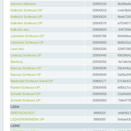
Giessen Klärwerk
25800100
4b386a6a
Hollerich Schleuse OP
25800618
cedc9b0c
Hollerich Schleuse UP
25800620
9beb7290
Kalkofen Schleuse OP
25800578
a7034573
Kalkofen neu
25800600
64f735fd
Lahnstein Schleuse OP
25800798
664d68ea
Lahnstein Schleuse UP
25800800
6b6b31e2
Leun neu
25800200
32807065
Limburg Schleuse UP
25800440
89038b42
Marburg
25830056
4e7a6cfa
Nassau Schleuse OP
25800638
29cb44a2
Nassau Schleuse UP
25800640
3a90a346
Niederbiel Schleuse Kanal OP
25800177
57c8e437
Runkel Schleuse UP
25800400
b85b17cc
Scheidt Schleuse OP
25800558
15a50d2b
Scheidt Schleuse UP
25800560
7dfe4776
LEDA
DREYSCHLOOT
3880010
d4df3617
LEDASPERRWERK UP
3880050
5e6ae93a
LEINE