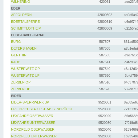
WILHERING
420061
aec23fd6
EDER
AFFOLDERN
42800502
ab9d5a42
EDERTALSPERRE
42800310
c6e9f744
SCHMITTLOTHEIM
42800309
d2155fa6
ELBE-HAVEL-KANAL
BURG
587507
831ad501
DETERSHAGEN
587505
a7b1eda9
GENTHIN
587535
e9e7f20c
KADE
587541
e4f29379
WUSTERWITZ OP
587540
c6a12d34
WUSTERWITZ UP
587550
3bfcf759
ZERBEN OP
587510
64c37072
ZERBEN UP
587520
532d8718
EIDER
EIDER-SPERRWERK BP
9520081
8ac85e6c
FRIEDRICHSTADT STRASSENBRÜCKE
9520060
721313e7
LEXFÄHRE OBERWASSER
9520020
86c5688f
LEXFÄHRE UNTERWASSER
9520030
7f01fbd8
NORDFELD OBERWASSER
9520040
61394669
NORDFELD UNTERWASSER
9520050
cb93548e