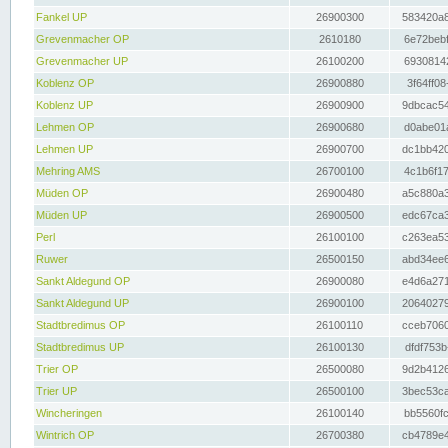
Fankel UP
26900300
583420a8
Grevenmacher OP
2610180
6e72bebf
Grevenmacher UP
26100200
69308142
Koblenz OP
26900880
3f64ff08
Koblenz UP
26900900
9dbcac54
Lehmen OP
26900680
d0abe01a
Lehmen UP
26900700
dc1bb420
Mehring AMS
26700100
4c1b6f17
Müden OP
26900480
a5c880a3
Müden UP
26900500
edc67ca3
Perl
26100100
c263ea53
Ruwer
26500150
abd34ee6
Sankt Aldegund OP
26900080
e4d6a271
Sankt Aldegund UP
26900100
20640279
Stadtbredimus OP
26100110
cceb7060
Stadtbredimus UP
26100130
dfdf753b
Trier OP
26500080
9d2b4126
Trier UP
26500100
3bec53ca
Wincheringen
26100140
bb5560fc
Wintrich OP
26700380
cb4789e4