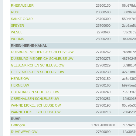
RHEINWEILER
23300130
06b978dd
RUST
23300580
5389b878
SANKT GOAR
25700300
550eb7e9
SPEYER
23700600
2cb8ae5b
WESEL
2770040
f33c3cc9
WORMS
23900200
844a620f
RHEIN-HERNE-KANAL
DUISBURG-MEIDERICH SCHLEUSE OW
27700262
f18e81da
DUISBURG-MEIDERICH SCHLEUSE UW
27700273
48780245
GELSENKIRCHEN SCHLEUSE OW
27700229
5b9f8134
GELSENKIRCHEN SCHLEUSE UW
27700230
427318d0
HERNE OW
27700150
ac6c4362
HERNE UW
27700160
b9975ea1
OBERHAUSEN SCHLEUSE OW
27700240
e251f943
OBERHAUSEN SCHLEUSE UW
27700251
12f63015
WANNE EICKEL SCHLEUSE OW
27700193
05ca0e33
WANNE EICKEL SCHLEUSE UW
27700218
23045f8b
RUHR
Hattingen
2769510000100
c0594fb5
RUHRWEHR OW
27600090
12a3037f