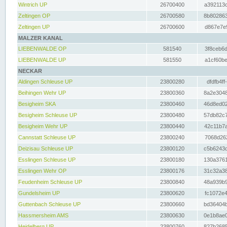
Wintrich UP
26700400
a392113c
Zeltingen OP
26700580
8b802863
Zeltingen UP
26700600
d867e7e9
MALZER KANAL
LIEBENWALDE OP
581540
3f8ceb6d
LIEBENWALDE UP
581550
a1cf60be
NECKAR
Aldingen Schleuse UP
23800280
dfdfb4ff
Beihingen Wehr UP
23800360
8a2e3048
Besigheim SKA
23800460
46d8ed02
Besigheim Schleuse UP
23800480
57db82c7
Besigheim Wehr UP
23800440
42c11b7a
Cannstatt Schleuse UP
23800240
7068d262
Deizisau Schleuse UP
23800120
c5b6243d
Esslingen Schleuse UP
23800180
130a3761
Esslingen Wehr OP
23800176
31c32a38
Feudenheim Schleuse UP
23800840
48a939b9
Gundelsheim UP
23800620
fc1072e4
Guttenbach Schleuse UP
23800660
bd36404b
Hassmersheim AMS
23800630
0e1b8ae0
Heidelberg UP
23800760
827b2685