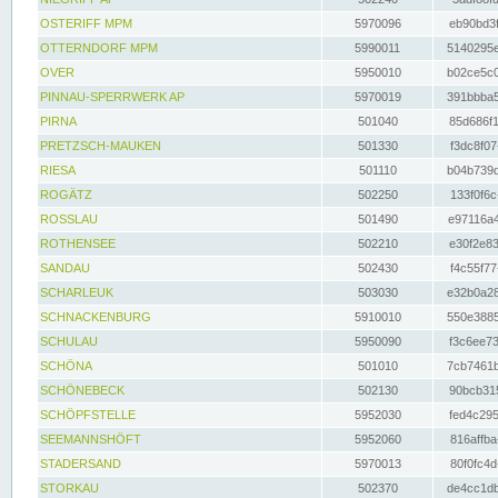
OSTERIFF MPM
5970096
eb90bd3f
OTTERNDORF MPM
5990011
5140295e
OVER
5950010
b02ce5c0
PINNAU-SPERRWERK AP
5970019
391bbba5
PIRNA
501040
85d686f1
PRETZSCH-MAUKEN
501330
f3dc8f07
RIESA
501110
b04b739d
ROGÄTZ
502250
133f0f6c
ROSSLAU
501490
e97116a4
ROTHENSEE
502210
e30f2e83
SANDAU
502430
f4c55f77
SCHARLEUK
503030
e32b0a28
SCHNACKENBURG
5910010
550e3885
SCHULAU
5950090
f3c6ee73
SCHÖNA
501010
7cb7461b
SCHÖNEBECK
502130
90bcb315
SCHÖPFSTELLE
5952030
fed4c295
SEEMANNSHÖFT
5952060
816affba
STADERSAND
5970013
80f0fc4d
STORKAU
502370
de4cc1db