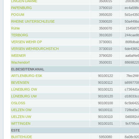
LINGEN-DARME
3500015
200363fc
PAPENBURG
3790010
ec4a598d
POGUM
3950020
5d1e4350
RHEINE UNTERSCHLEUSE
3390020
50a449ba
Rühle
3500070
15456f75
TERBORG
3910020
244cae8b
VERSEN WEHR OP
3730001
86f8dbab
VERSEN WEHRDURCHSTICH
3730010
6de43652
WEENER
3790020
aa6af4e6
Wachendorf
3500031
88698229
ELBESEITENKANAL
ARTLENBURG-ESK
90100122
7fec2f4f
BEVENSEN
90100112
b8997708
LÜNEBURG OW
90100121
c7364d1e
LÜNEBURG UW
90100120
d18033cd
OSLOSS
90100100
6c5b6422
UELZEN OW
90100111
728bd3e3
UELZEN UW
90100110
0d0082cf
WITTINGEN
90100101
9cf795ce
ESTE
BUXTEHUDE
5950080
8a08c920