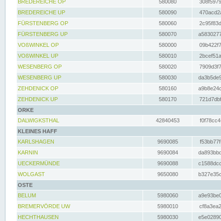
BREDEREICHE OP
580080
308f5979
BREDEREICHE UP
580090
470acd2a
FÜRSTENBERG OP
580060
2c95f83d
FÜRSTENBERG UP
580070
a5830277
VOßWINKEL OP
580000
09b422f7
VOßWINKEL UP
580010
2bcef51a
WESENBERG OP
580020
7909d3f7
WESENBERG UP
580030
da3b5de9
ZEHDENICK OP
580160
a9b8e24c
ZEHDENICK UP
580170
721d7dbf
ORKE
DALWIGKSTHAL
42840453
f0f78cc4
KLEINES HAFF
KARLSHAGEN
9690085
f53bb77f
KARNIN
9690084
da893bbd
UECKERMÜNDE
9690088
c1588dcc
WOLGAST
9650080
b327e35c
OSTE
BELUM
5980060
a9e93be0
BREMERVÖRDE UW
5980010
cf8a3ea2
HECHTHAUSEN
5980030
e5e02890