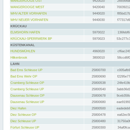
WANGEROOGE OST
9420020
26656fda
WANGEROOGE WEST
9420040
70039212
WHV ALTER VORHAFEN
9440020
f85bd17b
WHV NEUER VORHAFEN
9440030
f77317d9
KRÜCKAU
ELMSHORN HAFEN
5970022
136febf6
KRÜCKAU-SPERRWERK BP
5970023
53c277c3
KÜSTENKANAL
HUNDSMÜHLEN
4960020
cf6ac249
Hilkenbrook
3800010
58ccd6f0
LAHN
Bad Ems Schleuse UP
25800700
c005afb9
Bad Ems Wehr OP
25800690
f2295e77
Cramberg Schleuse OP
25800538
24fe419b
Cramberg Schleuse UP
25800540
3abb36d1
Dausenau Schleuse OP
25800678
9ceb358c
Dausenau Schleuse UP
25800680
eae91991
Diez Hafen
25800500
eadedeb6
Diez Schleuse OP
25800478
ea62ec5f
Diez Schleuse UP
25800480
31750a0f
Fürfurt Schleuse UP
25800300
34af0fca