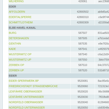
WILHERING
420061
aec23fd6
EDER
AFFOLDERN
42800502
ab9d5a42
EDERTALSPERRE
42800310
c6e9f744
SCHMITTLOTHEIM
42800309
d2155fa6
ELBE-HAVEL-KANAL
BURG
587507
831ad501
DETERSHAGEN
587505
a7b1eda9
GENTHIN
587535
e9e7f20c
KADE
587541
e4f29379
WUSTERWITZ OP
587540
c6a12d34
WUSTERWITZ UP
587550
3bfcf759
ZERBEN OP
587510
64c37072
ZERBEN UP
587520
532d8718
EIDER
EIDER-SPERRWERK BP
9520081
8ac85e6c
FRIEDRICHSTADT STRASSENBRÜCKE
9520060
721313e7
LEXFÄHRE OBERWASSER
9520020
86c5688f
LEXFÄHRE UNTERWASSER
9520030
7f01fbd8
NORDFELD OBERWASSER
9520040
61394669
NORDFELD UNTERWASSER
9520050
cb93548e