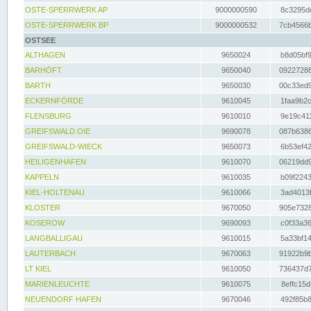
OSTE-SPERRWERK AP
9000000590
8c3295dc
OSTE-SPERRWERK BP
9000000532
7cb4566b
OSTSEE
ALTHAGEN
9650024
b8d05bf9
BARHÖFT
9650040
09227288
BARTH
9650030
00c33ed9
ECKERNFÖRDE
9610045
1faa9b2c
FLENSBURG
9610010
9e19c411
GREIFSWALD OIE
9690078
087b6386
GREIFSWALD-WIECK
9650073
6b53ef42
HEILIGENHAFEN
9610070
06219dd9
KAPPELN
9610035
b09f2243
KIEL-HOLTENAU
9610066
3ad4013f
KLOSTER
9670050
905e7328
KOSEROW
9690093
c0f33a36
LANGBALLIGAU
9610015
5a33bf14
LAUTERBACH
9670063
91922b9b
LT KIEL
9610050
736437d7
MARIENLEUCHTE
9610075
8effc15d
NEUENDORF HAFEN
9670046
492f85b8