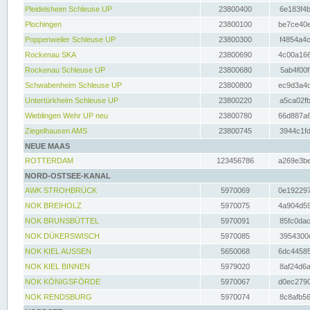
Pleidelsheim Schleuse UP
23800400
6e183f4b
Plochingen
23800100
be7ce40e
Poppenweiler Schleuse UP
23800300
f4854a4c
Rockenau SKA
23800690
4c00a166
Rockenau Schleuse UP
23800680
5ab4f00f
Schwabenheim Schleuse UP
23800800
ec9d3a4d
Untertürkheim Schleuse UP
23800220
a5ca02fb
Wieblingen Wehr UP neu
23800780
66d887a6
Ziegelhausen AMS
23800745
3944c1fd
NEUE MAAS
ROTTERDAM
123456786
a269e3be
NORD-OSTSEE-KANAL
AWK STROHBRÜCK
5970069
0e192297
NOK BREIHOLZ
5970075
4a904d59
NOK BRUNSBÜTTEL
5970091
85fc0dac
NOK DÜKERSWISCH
5970085
3954300d
NOK KIEL AUSSEN
5650068
6dc44585
NOK KIEL BINNEN
5979020
8af24d6a
NOK KÖNIGSFÖRDE
5970067
d0ec2790
NOK RENDSBURG
5970074
8c8afb56