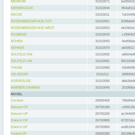
MEHRUM
31010071
be05603a
NIENBRÜGGE
31010044
864a8111
RECKE
31010011
7af19499
RODENBERGER AUE-OST
31010051
6288de60
RODENBERGER AUE-WEST
31010052
eb24b5a3
RUSBEND
31010043
c1f06401
RÜHEN
31010093
4ed5f6da
SEHNDE
31010070
ab0d9117
SÜLFELD OW
31010092
a8604e8f
SÜLFELD UW
31010091
892183d6
THUNE
31010080
42b865fb
VELSDORF
3101012
36f80081
VORSFELDE
31010090
dbb2bb9f
WARBER GRABEN
31010040
2f1080ba
MOSEL
Cochem
26900400
768df4e9
Detzem OP
26700180
c40912fd
Detzem UP
26700200
dc344605
Enkirch OP
26700880
87207dcd
Enkirch UP
26700900
ee861944
Fankel OP
26900280
68198b48