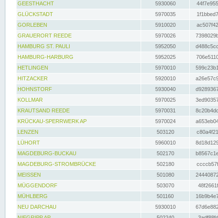
GEESTHACHT
5930060
44f7e955
GLÜCKSTADT
5970035
1f1bbed7
GORLEBEN
5910020
ac507f42
GRAUERORT REEDE
5970026
7398029b
HAMBURG ST. PAULI
5952050
d488c5cc
HAMBURG-HARBURG
5952025
706e5110
HETLINGEN
5970010
599c23b1
HITZACKER
5920010
a26e57c9
HOHNSTORF
5930040
d9289367
KOLLMAR
5970025
3ed90357
KRAUTSAND REEDE
5970031
8c20b4dc
KRÜCKAU-SPERRWERK AP
5970024
a653eb04
LENZEN
503120
c80a4f21
LÜHORT
5960010
8d18d129
MAGDEBURG-BUCKAU
502170
b8567c1e
MAGDEBURG-STROMBRÜCKE
502180
ccccb57f
MEISSEN
501080
24440872
MÜGGENDORF
503070
48f2661f
MÜHLBERG
501160
16b9b4e7
NEU DARCHAU
5930010
67d6e882
NIEGRIPP AP
502240
3adf88fd