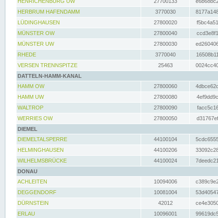
HENRICHENBURG UW
27700133
e6b68bc2
HERBRUM HAFENDAMM
3770030
8177a148
LÜDINGHAUSEN
27800020
f5bc4a51
MÜNSTER OW
27800040
ccd3e8f1
MÜNSTER UW
27800030
ed260406
RHEDE
3770040
16508b11
VERSEN TRENNSPITZE
25463
0024cc40
DATTELN-HAMM-KANAL
HAMM OW
27800060
4dbce62d
HAMM UW
27800080
4ef9dd9c
WALTROP
27800090
facc5c16
WERRIES OW
27800050
d31767ef
DIEMEL
DIEMELTALSPERRE
44100104
5cdc6555
HELMINGHAUSEN
44100206
33092c28
WILHELMSBRÜCKE
44100024
7deedc21
DONAU
ACHLEITEN
10094006
c389c9e2
DEGGENDORF
10081004
53d40547
DÜRNSTEIN
42012
ce4e3050
ERLAU
10096001
99619dc5