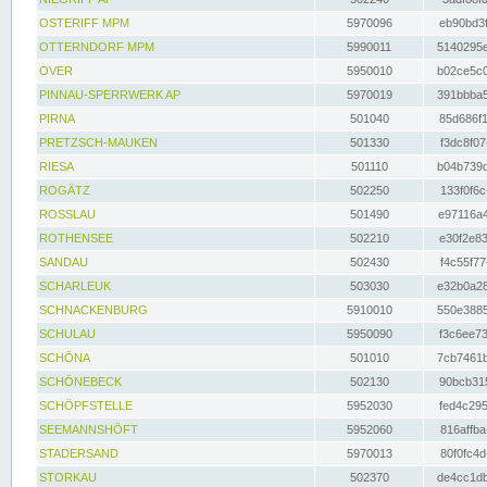
OSTERIFF MPM
5970096
eb90bd3f
OTTERNDORF MPM
5990011
5140295e
OVER
5950010
b02ce5c0
PINNAU-SPERRWERK AP
5970019
391bbba5
PIRNA
501040
85d686f1
PRETZSCH-MAUKEN
501330
f3dc8f07
RIESA
501110
b04b739d
ROGÄTZ
502250
133f0f6c
ROSSLAU
501490
e97116a4
ROTHENSEE
502210
e30f2e83
SANDAU
502430
f4c55f77
SCHARLEUK
503030
e32b0a28
SCHNACKENBURG
5910010
550e3885
SCHULAU
5950090
f3c6ee73
SCHÖNA
501010
7cb7461b
SCHÖNEBECK
502130
90bcb315
SCHÖPFSTELLE
5952030
fed4c295
SEEMANNSHÖFT
5952060
816affba
STADERSAND
5970013
80f0fc4d
STORKAU
502370
de4cc1db