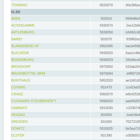
TÖNNING
9520070
00e386ac
ELBE
AKEN
502010
094b96e5
ALTENGAMME
5930070
2ee12b9a
ARTLENBURG
5930050
b3492c68
BARBY
502070
939f82ec
BLANKENESE UF
5952065
bacb459b
BLECKEDE
5930020
6aa1cd8e
BOIZENBURG
5930033
33e0bce0
BROKDORF
5970050
610ab204
BRUNSBÜTTEL MPM
5970094
d4f5f719
BUNTHAUS
5952020
ae1b91d0
COSWIG
501470
1ce53a59
CRANZ
5950070
e6b42536
CUXHAVEN STEUBENHÖFT
5990020
aad49293
DAMNATZ
5910030
c233674f
DESSAU
502000
1edc5fa4
DRESDEN
501060
70272185
DÖMITZ
5910025
6e3ea719
ELSTER
501390
c093b557