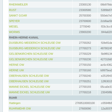
RHEINWEILER
23300130
06b978dd
RUST
23300580
5389b878
SANKT GOAR
25700300
550eb7e9
SPEYER
23700600
2cb8ae5b
WESEL
2770040
f33c3cc9
WORMS
23900200
844a620f
RHEIN-HERNE-KANAL
DUISBURG-MEIDERICH SCHLEUSE OW
27700262
f18e81da
DUISBURG-MEIDERICH SCHLEUSE UW
27700273
48780245
GELSENKIRCHEN SCHLEUSE OW
27700229
5b9f8134
GELSENKIRCHEN SCHLEUSE UW
27700230
427318d0
HERNE OW
27700150
ac6c4362
HERNE UW
27700160
b9975ea1
OBERHAUSEN SCHLEUSE OW
27700240
e251f943
OBERHAUSEN SCHLEUSE UW
27700251
12f63015
WANNE EICKEL SCHLEUSE OW
27700193
05ca0e33
WANNE EICKEL SCHLEUSE UW
27700218
23045f8b
RUHR
Hattingen
2769510000100
c0594fb5
RUHRWEHR OW
27600090
12a3037f