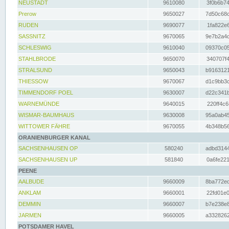
NEUSTADT
9610080
3f0b6b74
Prerow
9650027
7d50c68c
RUDEN
9690077
1fa822e6
SASSNITZ
9670065
9e7b2a4d
SCHLESWIG
9610040
09370c05
STAHLBRODE
9650070
340707f4
STRALSUND
9650043
b9163121
THIESSOW
9670067
d1c9bb3c
TIMMENDORF POEL
9630007
d22c341b
WARNEMÜNDE
9640015
220ff4c6
WISMAR-BAUMHAUS
9630008
95a0ab45
WITTOWER FÄHRE
9670055
4b348b56
ORANIENBURGER KANAL
SACHSENHAUSEN OP
580240
adbd3144
SACHSENHAUSEN UP
581840
0a6fe221
PEENE
AALBUDE
9660009
8ba772ed
ANKLAM
9660001
22fd01e0
DEMMIN
9660007
b7e238e8
JARMEN
9660005
a3328262
POTSDAMER HAVEL