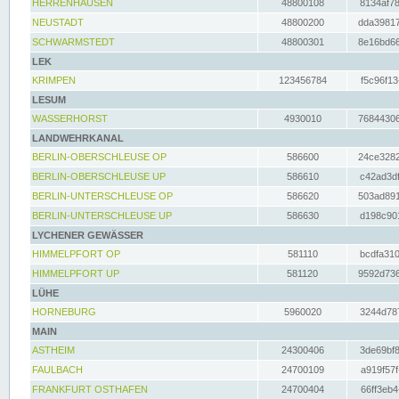
HERRENHAUSEN
48800108
8134af78
NEUSTADT
48800200
dda39817
SCHWARMSTEDT
48800301
8e16bd66
LEK
KRIMPEN
123456784
f5c96f13
LESUM
WASSERHORST
4930010
76844306
LANDWEHRKANAL
BERLIN-OBERSCHLEUSE OP
586600
24ce3282
BERLIN-OBERSCHLEUSE UP
586610
c42ad3df
BERLIN-UNTERSCHLEUSE OP
586620
503ad891
BERLIN-UNTERSCHLEUSE UP
586630
d198c901
LYCHENER GEWÄSSER
HIMMELPFORT OP
581110
bcdfa310
HIMMELPFORT UP
581120
9592d736
LÜHE
HORNEBURG
5960020
3244d787
MAIN
ASTHEIM
24300406
3de69bf8
FAULBACH
24700109
a919f57f
FRANKFURT OSTHAFEN
24700404
66ff3eb4