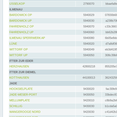
IJSSELKOP
2790070
bbaefa8e
ILMENAU
BARDOWICK OP
5940029
07830b68
BARDOWICK UP
5940030
a238b70f
FAHRENHOLZ OP
5940070
c33c3667
FAHRENHOLZ UP
5940060
bb62b28f
ILMENAU SPERRWERK AP
5940080
6b05e8dc
LÜNE
5940020
d7a8df36
WITTORF OP
5940049
eb3d4195
WITTORF UP
5940050
308c39b6
ITTER ZUR EDER
HERZHAUSEN
42800218
855205e7
ITTER ZUR DIEMEL
KOTTHAUSEN
44100013
36243256
JADE
HOOKSIELPLATE
9430020
fac30fe9
JADE-WESER-PORT
9430050
33bdec83
MELLUMPLATE
9420010
c8b9a2b6
SCHILLIG
9430030
b1cda5a0
WANGEROOGE NORD
9420030
c41d42b1