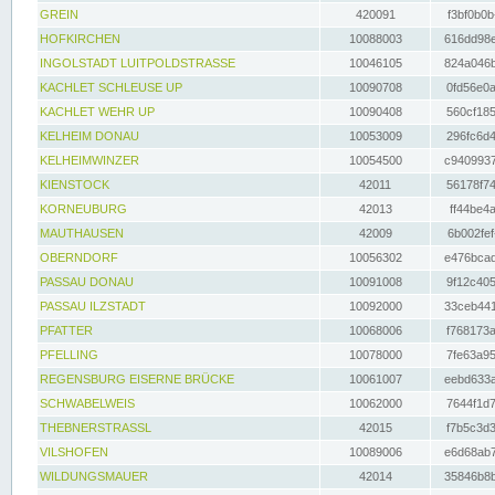
GREIN
420091
f3bf0b0b
HOFKIRCHEN
10088003
616dd98e
INGOLSTADT LUITPOLDSTRASSE
10046105
824a046b
KACHLET SCHLEUSE UP
10090708
0fd56e0a
KACHLET WEHR UP
10090408
560cf185
KELHEIM DONAU
10053009
296fc6d4
KELHEIMWINZER
10054500
c9409937
KIENSTOCK
42011
56178f74
KORNEUBURG
42013
ff44be4a
MAUTHAUSEN
42009
6b002fef
OBERNDORF
10056302
e476bcad
PASSAU DONAU
10091008
9f12c405
PASSAU ILZSTADT
10092000
33ceb441
PFATTER
10068006
f768173a
PFELLING
10078000
7fe63a95
REGENSBURG EISERNE BRÜCKE
10061007
eebd633a
SCHWABELWEIS
10062000
7644f1d7
THEBNERSTRASSL
42015
f7b5c3d3
VILSHOFEN
10089006
e6d68ab7
WILDUNGSMAUER
42014
35846b8b