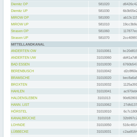
Diemitz OP
581020
d6426c42
Diemitz UP
581030
6b3b55e2
MIROW OP
581000
ab13c115
MIROW UP
581010
19cc3b9a
Strasen OP
581060
117877ec
Strasen UP
581070
2cc40997
MITTELLANDKANAL
ANDERTEN OW
31010061
bc20d819
ANDERTEN UW
31010060
dd41a7d6
BAD ESSEN
31010030
6760b547
BERENBUSCH
31010042
d2c8f60e
BRAMSCHE
31010020
bec8a6a5
BROXTEN
31010032
1125a391
HAHLEN
31010041
ac970eb0
HALDENSLEBEN
3101013
90d92801
HANN. LIST
31010062
27dfd137
HÖRSTEL
31010010
6c7c180f
KANALBRÜCKE
3101018
32b997c2
LOHNDE
31010050
516c4814
LÜBBECKE
31010031
c2aa9164