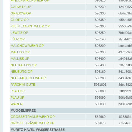
FINDENWIRUNSHIER OP
596410
a5902c55
GARWITZ UP
596230
12499527
GRABOW OP
596330
db4a69b2
GÜRITZ OP
596350
956ce5ff
KLEIN LAASCH WEHR OP
596300
25530a3e
LEWITZ OP
596250
7bbd90ad
LÜBZ OP
596140
d75442cf
MALCHOW WEHR OP
596200
bccaacb3
MALLISS OP
596390
497c29ee
MALLISS UP
596400
a64918a6
NEU KALLISS OP
596430
30739ff3
NEUBURG OP
596160
541c508a
NEUSTADT GLEWE OP
596280
c4381eb3
PARCHIM GÜTE
5961801
3dec3921
PLAU OP
596080
3ffddb2c
PLAU UP
596090
506e6b03
WAREN
596030
bd317edd
MÜGGELSPREE
GROSSE TRÄNKE WEHR OP
582660
81630fdd
GROSSE TRÄNKE WEHR UP
582670
cfad4ee5
MÜRITZ-HAVEL-WASSERSTRASSE