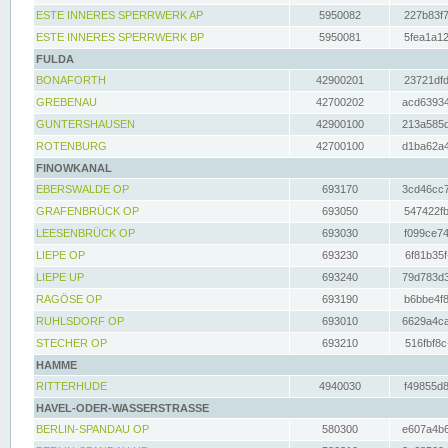
ESTE INNERES SPERRWERK AP
5950082
227b83f7
ESTE INNERES SPERRWERK BP
5950081
5fea1a12
FULDA
BONAFORTH
42900201
23721dfd
GREBENAU
42700202
acd63934
GUNTERSHAUSEN
42900100
213a585d
ROTENBURG
42700100
d1ba62a4
FINOWKANAL
EBERSWALDE OP
693170
3cd46cc7
GRAFENBRÜCK OP
693050
547422fb
LEESENBRÜCK OP
693030
f099ce74
LIEPE OP
693230
6f81b35f
LIEPE UP
693240
79d783d3
RAGÖSE OP
693190
b6bbe4f8
RUHLSDORF OP
693010
6629a4ca
STECHER OP
693210
516fbf8c
HAMME
RITTERHUDE
4940030
f49855d8
HAVEL-ODER-WASSERSTRASSE
BERLIN-SPANDAU OP
580300
e607a4b6