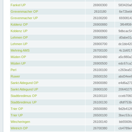
Fankel UP
26900300
583420a8
Grevenmacher OP
2610180
6e72bebf
Grevenmacher UP
26100200
69308142
Koblenz OP
26900880
3f64ff08
Koblenz UP
26900900
9dbcac54
Lehmen OP
26900680
d0abe01a
Lehmen UP
26900700
dc1bb420
Mehring AMS
26700100
4c1b6f17
Müden OP
26900480
a5c880a3
Müden UP
26900500
edc67ca3
Perl
26100100
c263ea53
Ruwer
26500150
abd34ee6
Sankt Aldegund OP
26900080
e4d6a271
Sankt Aldegund UP
26900100
20640279
Stadtbredimus OP
26100110
cceb7060
Stadtbredimus UP
26100130
dfdf753b
Trier OP
26500080
9d2b4126
Trier UP
26500100
3bec53ca
Wincheringen
26100140
bb5560fc
Wintrich OP
26700380
cb4789e4