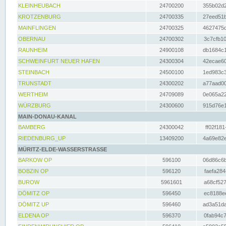
KLEINHEUBACH
24700200
355b02d2
KROTZENBURG
24700335
27eed51b
MAINFLINGEN
24700325
4627475d
OBERNAU
24700302
3c7cfb10
RAUNHEIM
24900108
db1684c1
SCHWEINFURT NEUER HAFEN
24300304
42ecae60
STEINBACH
24500100
1ed983c3
TRUNSTADT
24300202
a77aad00
WERTHEIM
24709089
0e065a22
WÜRZBURG
24300600
915d76e1
MAIN-DONAU-KANAL
BAMBERG
24300042
ff02f181
RIEDENBURG_UP
13409200
4a69e82e
MÜRITZ-ELDE-WASSERSTRASSE
BARKOW OP
596100
06d86c6b
BOBZIN OP
596120
faefa284
BUROW
5961601
a68cf527
DÖMITZ OP
596450
ec8188ee
DÖMITZ UP
596460
ad3a51da
ELDENA OP
596370
0fab94c7