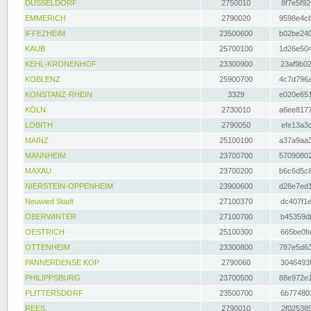
DÜSSELDORF
2750010
8f7e5f92
EMMERICH
2790020
9598e4cb
IFFEZHEIM
23500600
b02be240
KAUB
25700100
1d26e504
KEHL-KRONENHOF
23300900
23af9b02
KOBLENZ
25900700
4c7d796a
KONSTANZ-RHEIN
3329
e020e651
KÖLN
2730010
a6ee8177
LOBITH
2790050
efe13a3d
MAINZ
25100100
a37a9aa3
MANNHEIM
23700700
57090802
MAXAU
23700200
b6c6d5c8
NIERSTEIN-OPPENHEIM
23900600
d28e7ed1
Neuwied Stadt
27100370
dc407f1e
OBERWINTER
27100700
b45359df
OESTRICH
25100300
665be0fe
OTTENHEIM
23300800
787e5d63
PANNERDENSE KOP
2790060
3046493f
PHILIPPSBURG
23700500
88e972e1
PLITTERSDORF
23500700
6b774802
REES
2790010
2f025389