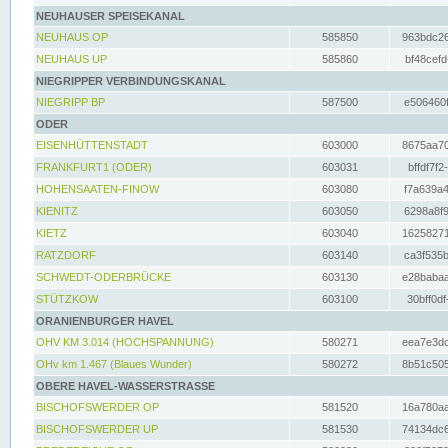
NEUHAUSER SPEISEKANAL
NEUHAUS OP
585850
963bdc26
NEUHAUS UP
585860
bf48cefd
NIEGRIPPER VERBINDUNGSKANAL
NIEGRIPP BP
587500
e506460f
ODER
EISENHÜTTENSTADT
603000
8675aa70
FRANKFURT1 (ODER)
603031
bffdf7f2
HOHENSAATEN-FINOW
603080
f7a639a4
KIENITZ
603050
6298a8f9
KIETZ
603040
16258271
RATZDORF
603140
ca3f535b
SCHWEDT-ODERBRÜCKE
603130
e28babaa
STÜTZKOW
603100
30bff0df
ORANIENBURGER HAVEL
OHV KM 3.014 (HOCHSPANNUNG)
580271
eea7e3dc
OHv km 1.467 (Blaues Wunder)
580272
8b51c505
OBERE HAVEL-WASSERSTRASSE
BISCHOFSWERDER OP
581520
16a780aa
BISCHOFSWERDER UP
581530
74134dc6