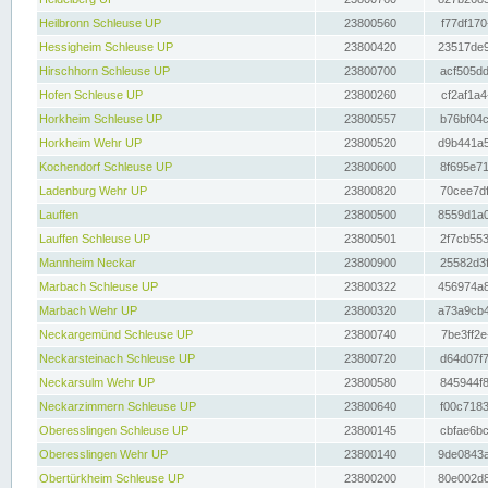
Heilbronn Schleuse UP
23800560
f77df170
Hessigheim Schleuse UP
23800420
23517de9
Hirschhorn Schleuse UP
23800700
acf505dd
Hofen Schleuse UP
23800260
cf2af1a4
Horkheim Schleuse UP
23800557
b76bf04c
Horkheim Wehr UP
23800520
d9b441a5
Kochendorf Schleuse UP
23800600
8f695e71
Ladenburg Wehr UP
23800820
70cee7df
Lauffen
23800500
8559d1a0
Lauffen Schleuse UP
23800501
2f7cb553
Mannheim Neckar
23800900
25582d3f
Marbach Schleuse UP
23800322
456974a8
Marbach Wehr UP
23800320
a73a9cb4
Neckargemünd Schleuse UP
23800740
7be3ff2e
Neckarsteinach Schleuse UP
23800720
d64d07f7
Neckarsulm Wehr UP
23800580
845944f8
Neckarzimmern Schleuse UP
23800640
f00c7183
Oberesslingen Schleuse UP
23800145
cbfae6bc
Oberesslingen Wehr UP
23800140
9de0843a
Obertürkheim Schleuse UP
23800200
80e002d8