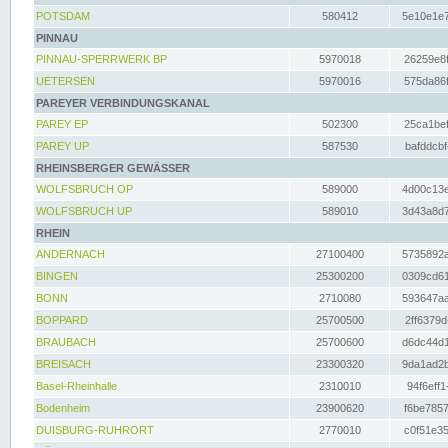
POTSDAM
580412
5e10e1e7
PINNAU
PINNAU-SPERRWERK BP
5970018
26259e8f
UETERSEN
5970016
575da86f
PAREYER VERBINDUNGSKANAL
PAREY EP
502300
25ca1bef
PAREY UP
587530
bafddcbf
RHEINSBERGER GEWÄSSER
WOLFSBRUCH OP
589000
4d00c13e
WOLFSBRUCH UP
589010
3d43a8d7
RHEIN
ANDERNACH
27100400
5735892a
BINGEN
25300200
0309cd61
BONN
2710080
593647aa
BOPPARD
25700500
2ff6379d
BRAUBACH
25700600
d6dc44d1
BREISACH
23300320
9da1ad2b
Basel-Rheinhalle
2310010
94f6eff1
Bodenheim
23900620
f6be7857
DUISBURG-RUHRORT
2770010
c0f51e35