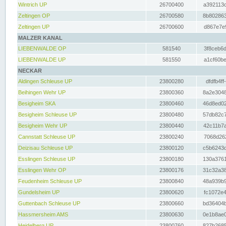
Wintrich UP
26700400
a392113c
Zeltingen OP
26700580
8b802863
Zeltingen UP
26700600
d867e7e9
MALZER KANAL
LIEBENWALDE OP
581540
3f8ceb6d
LIEBENWALDE UP
581550
a1cf60be
NECKAR
Aldingen Schleuse UP
23800280
dfdfb4ff
Beihingen Wehr UP
23800360
8a2e3048
Besigheim SKA
23800460
46d8ed02
Besigheim Schleuse UP
23800480
57db82c7
Besigheim Wehr UP
23800440
42c11b7a
Cannstatt Schleuse UP
23800240
7068d262
Deizisau Schleuse UP
23800120
c5b6243d
Esslingen Schleuse UP
23800180
130a3761
Esslingen Wehr OP
23800176
31c32a38
Feudenheim Schleuse UP
23800840
48a939b9
Gundelsheim UP
23800620
fc1072e4
Guttenbach Schleuse UP
23800660
bd36404b
Hassmersheim AMS
23800630
0e1b8ae0
Heidelberg UP
23800760
827b2685