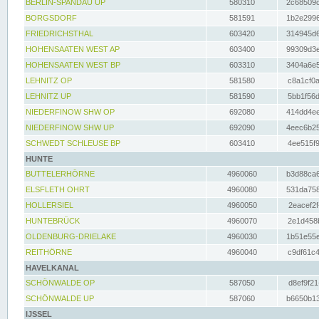
BERLIN-SPANDAU UP
580310
2c68509c
BORGSDORF
581591
1b2e2996
FRIEDRICHSTHAL
603420
314945d6
HOHENSAATEN WEST AP
603400
99309d3e
HOHENSAATEN WEST BP
603310
3404a6e5
LEHNITZ OP
581580
c8a1cf0a
LEHNITZ UP
581590
5bb1f56d
NIEDERFINOW SHW OP
692080
414dd4ee
NIEDERFINOW SHW UP
692090
4eec6b25
SCHWEDT SCHLEUSE BP
603410
4ee515f9
HUNTE
BUTTELERHÖRNE
4960060
b3d88ca6
ELSFLETH OHRT
4960080
531da758
HOLLERSIEL
4960050
2eacef2f
HUNTEBRÜCK
4960070
2e1d458b
OLDENBURG-DRIELAKE
4960030
1b51e55e
REITHÖRNE
4960040
c9df61c4
HAVELKANAL
SCHÖNWALDE OP
587050
d8ef9f21
SCHÖNWALDE UP
587060
b6650b13
IJSSEL