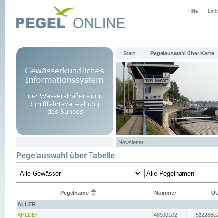
Hilfe
Link
Start
Pegelauswahl über Karte
Newsletter
Pegelauswahl über Tabelle
Pegelname
Nummer
UU
ALLER
AHLDEN
48900102
522286e2