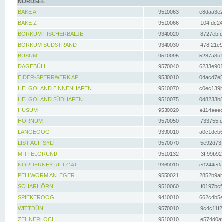
NORDSEE
BAKE A
9510063
e8daa3e2
BAKE Z
9510066
104fdc24
BORKUM FISCHERBALJE
9340020
8727ebfd
BORKUM SÜDSTRAND
9340030
478f21e9
BÜSUM
9510095
5287a3e1
DAGEBÜLL
9570040
6233e901
EIDER-SPERRWERK AP
9530010
04acd7e5
HELGOLAND BINNENHAFEN
9510070
c0ec139b
HELGOLAND SÜDHAFEN
9510075
0d8233b8
HUSUM
9530020
e114aeec
HÖRNUM
9570050
733755fd
LANGEOOG
9390010
a0c1dcb6
LIST AUF SYLT
9570070
5e92d73f
MITTELGRUND
9510132
3ff99b92
NORDERNEY RIFFGAT
9360010
c0244c0e
PELLWORM ANLEGER
9550021
2852b9ab
SCHARHÖRN
9510060
f0197bcf
SPIEKEROOG
9410010
662c4b5e
WITTDÜN
9570010
9c4c11f2
ZEHNERLOCH
9510010
e574d0af