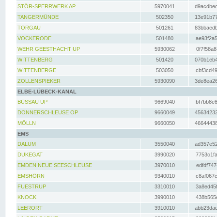
STÖR-SPERRWERK AP
5970041
d9acdbec
TANGERMÜNDE
502350
13e91b77
TORGAU
501261
83bbaedb
VOCKERODE
501480
ae93f2a5
WEHR GEESTHACHT UP
5930062
0f7f58a8
WITTENBERG
501420
070b1eb4
WITTENBERGE
503050
cbf3cd49
ZOLLENSPIEKER
5930090
3de8ea26
ELBE-LÜBECK-KANAL
BÜSSAU UP
9669040
bf7bb8e8
DONNERSCHLEUSE OP
9660049
45634232
MÖLLN
9660050
46644438
EMS
DALUM
3550040
ad357e52
DUKEGAT
3990020
7753c1fa
EMDEN NEUE SEESCHLEUSE
3970010
edfdf747
EMSHÖRN
9340010
c8af067c
FUESTRUP
3310010
3a8ed45f
KNOCK
3990010
438b565e
LEERORT
3910010
abb23dad