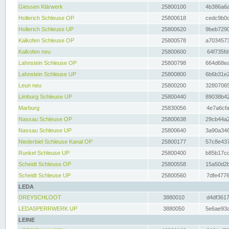
Giessen Klärwerk
25800100
4b386a6a
Hollerich Schleuse OP
25800618
cedc9b0c
Hollerich Schleuse UP
25800620
9beb7290
Kalkofen Schleuse OP
25800578
a7034573
Kalkofen neu
25800600
64f735fd
Lahnstein Schleuse OP
25800798
664d68ea
Lahnstein Schleuse UP
25800800
6b6b31e2
Leun neu
25800200
32807065
Limburg Schleuse UP
25800440
89038b42
Marburg
25830056
4e7a6cfa
Nassau Schleuse OP
25800638
29cb44a2
Nassau Schleuse UP
25800640
3a90a346
Niederbiel Schleuse Kanal OP
25800177
57c8e437
Runkel Schleuse UP
25800400
b85b17cc
Scheidt Schleuse OP
25800558
15a50d2b
Scheidt Schleuse UP
25800560
7dfe4776
LEDA
DREYSCHLOOT
3880010
d4df3617
LEDASPERRWERK UP
3880050
5e6ae93a
LEINE