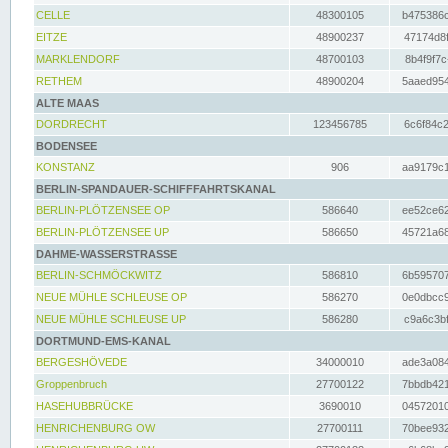
CELLE
48300105
b475386c
EITZE
48900237
47174d8f
MARKLENDORF
48700103
8b4f9f7c
RETHEM
48900204
5aaed954
ALTE MAAS
DORDRECHT
123456785
6c6f84c2
BODENSEE
KONSTANZ
906
aa9179c1
BERLIN-SPANDAUER-SCHIFFFAHRTSKANAL
BERLIN-PLÖTZENSEE OP
586640
ee52ce62
BERLIN-PLÖTZENSEE UP
586650
45721a68
DAHME-WASSERSTRASSE
BERLIN-SCHMÖCKWITZ
586810
6b595707
NEUE MÜHLE SCHLEUSE OP
586270
0e0dbcc9
NEUE MÜHLE SCHLEUSE UP
586280
c9a6c3bf
DORTMUND-EMS-KANAL
BERGESHÖVEDE
34000010
ade3a084
Groppenbruch
27700122
7bbdb421
HASEHUBBRÜCKE
3690010
04572010
HENRICHENBURG OW
27700111
70bee932