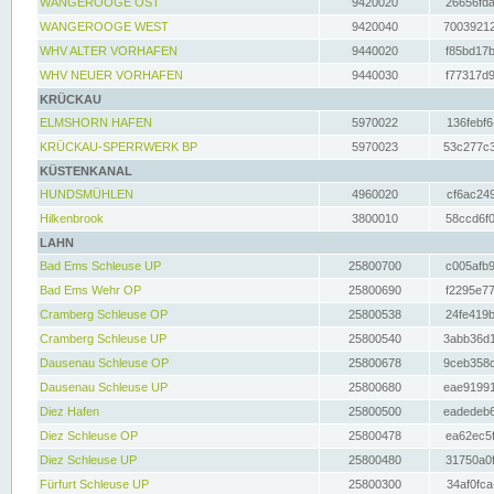
WANGEROOGE OST
9420020
26656fda
WANGEROOGE WEST
9420040
70039212
WHV ALTER VORHAFEN
9440020
f85bd17b
WHV NEUER VORHAFEN
9440030
f77317d9
KRÜCKAU
ELMSHORN HAFEN
5970022
136febf6
KRÜCKAU-SPERRWERK BP
5970023
53c277c3
KÜSTENKANAL
HUNDSMÜHLEN
4960020
cf6ac249
Hilkenbrook
3800010
58ccd6f0
LAHN
Bad Ems Schleuse UP
25800700
c005afb9
Bad Ems Wehr OP
25800690
f2295e77
Cramberg Schleuse OP
25800538
24fe419b
Cramberg Schleuse UP
25800540
3abb36d1
Dausenau Schleuse OP
25800678
9ceb358c
Dausenau Schleuse UP
25800680
eae91991
Diez Hafen
25800500
eadedeb6
Diez Schleuse OP
25800478
ea62ec5f
Diez Schleuse UP
25800480
31750a0f
Fürfurt Schleuse UP
25800300
34af0fca