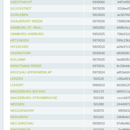
GEESTHACHT
5930060
44f7e955
GLÜCKSTADT
5970035
1f1bbed7
GORLEBEN
5910020
ac507f42
GRAUERORT REEDE
5970026
7398029b
HAMBURG ST. PAULI
5952050
d488c5cc
HAMBURG-HARBURG
5952025
706e5110
HETLINGEN
5970010
599c23b1
HITZACKER
5920010
a26e57c9
HOHNSTORF
5930040
d9289367
KOLLMAR
5970025
3ed90357
KRAUTSAND REEDE
5970031
8c20b4dc
KRÜCKAU-SPERRWERK AP
5970024
a653eb04
LENZEN
503120
c80a4f21
LÜHORT
5960010
8d18d129
MAGDEBURG-BUCKAU
502170
b8567c1e
MAGDEBURG-STROMBRÜCKE
502180
ccccb57f
MEISSEN
501080
24440872
MÜGGENDORF
503070
48f2661f
MÜHLBERG
501160
16b9b4e7
NEU DARCHAU
5930010
67d6e882
NIEGRIPP AP
502240
3adf88fd