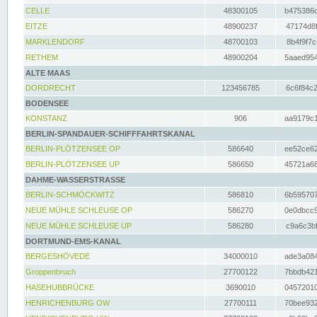
CELLE
48300105
b475386c
EITZE
48900237
47174d8f
MARKLENDORF
48700103
8b4f9f7c
RETHEM
48900204
5aaed954
ALTE MAAS
DORDRECHT
123456785
6c6f84c2
BODENSEE
KONSTANZ
906
aa9179c1
BERLIN-SPANDAUER-SCHIFFFAHRTSKANAL
BERLIN-PLÖTZENSEE OP
586640
ee52ce62
BERLIN-PLÖTZENSEE UP
586650
45721a68
DAHME-WASSERSTRASSE
BERLIN-SCHMÖCKWITZ
586810
6b595707
NEUE MÜHLE SCHLEUSE OP
586270
0e0dbcc9
NEUE MÜHLE SCHLEUSE UP
586280
c9a6c3bf
DORTMUND-EMS-KANAL
BERGESHÖVEDE
34000010
ade3a084
Groppenbruch
27700122
7bbdb421
HASEHUBBRÜCKE
3690010
04572010
HENRICHENBURG OW
27700111
70bee932