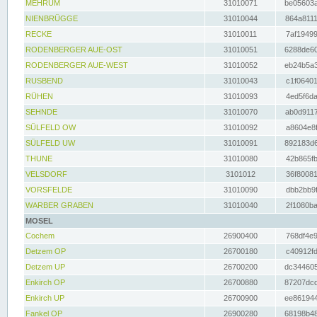
MEHRUM
31010071
be05603a
NIENBRÜGGE
31010044
864a8111
RECKE
31010011
7af19499
RODENBERGER AUE-OST
31010051
6288de60
RODENBERGER AUE-WEST
31010052
eb24b5a3
RUSBEND
31010043
c1f06401
RÜHEN
31010093
4ed5f6da
SEHNDE
31010070
ab0d9117
SÜLFELD OW
31010092
a8604e8f
SÜLFELD UW
31010091
892183d6
THUNE
31010080
42b865fb
VELSDORF
3101012
36f80081
VORSFELDE
31010090
dbb2bb9f
WARBER GRABEN
31010040
2f1080ba
MOSEL
Cochem
26900400
768df4e9
Detzem OP
26700180
c40912fd
Detzem UP
26700200
dc344605
Enkirch OP
26700880
87207dcd
Enkirch UP
26700900
ee861944
Fankel OP
26900280
68198b48