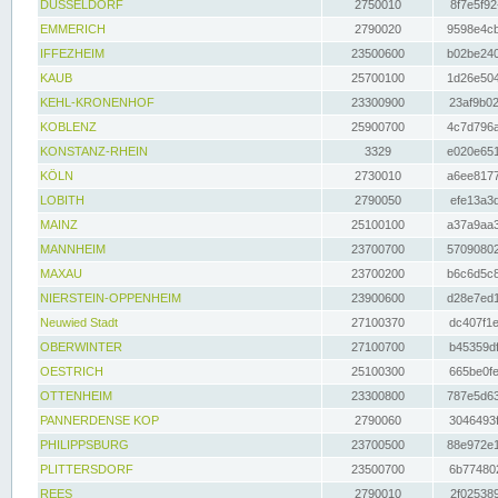
DÜSSELDORF
2750010
8f7e5f92
EMMERICH
2790020
9598e4cb
IFFEZHEIM
23500600
b02be240
KAUB
25700100
1d26e504
KEHL-KRONENHOF
23300900
23af9b02
KOBLENZ
25900700
4c7d796a
KONSTANZ-RHEIN
3329
e020e651
KÖLN
2730010
a6ee8177
LOBITH
2790050
efe13a3d
MAINZ
25100100
a37a9aa3
MANNHEIM
23700700
57090802
MAXAU
23700200
b6c6d5c8
NIERSTEIN-OPPENHEIM
23900600
d28e7ed1
Neuwied Stadt
27100370
dc407f1e
OBERWINTER
27100700
b45359df
OESTRICH
25100300
665be0fe
OTTENHEIM
23300800
787e5d63
PANNERDENSE KOP
2790060
3046493f
PHILIPPSBURG
23700500
88e972e1
PLITTERSDORF
23500700
6b774802
REES
2790010
2f025389