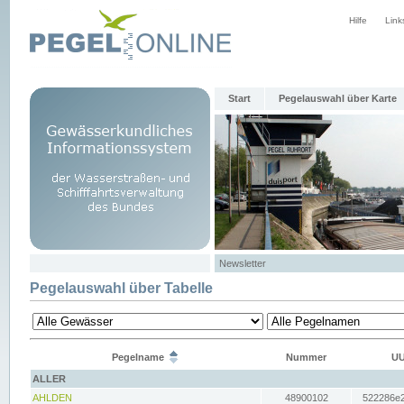
Hilfe
Link
Start
Pegelauswahl über Karte
Newsletter
Pegelauswahl über Tabelle
Pegelname
Nummer
UU
ALLER
AHLDEN
48900102
522286e2