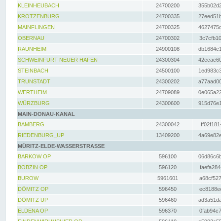
KLEINHEUBACH
24700200
355b02d2
KROTZENBURG
24700335
27eed51b
MAINFLINGEN
24700325
4627475d
OBERNAU
24700302
3c7cfb10
RAUNHEIM
24900108
db1684c1
SCHWEINFURT NEUER HAFEN
24300304
42ecae60
STEINBACH
24500100
1ed983c3
TRUNSTADT
24300202
a77aad00
WERTHEIM
24709089
0e065a22
WÜRZBURG
24300600
915d76e1
MAIN-DONAU-KANAL
BAMBERG
24300042
ff02f181
RIEDENBURG_UP
13409200
4a69e82e
MÜRITZ-ELDE-WASSERSTRASSE
BARKOW OP
596100
06d86c6b
BOBZIN OP
596120
faefa284
BUROW
5961601
a68cf527
DÖMITZ OP
596450
ec8188ee
DÖMITZ UP
596460
ad3a51da
ELDENA OP
596370
0fab94c7