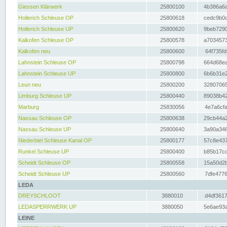
Giessen Klärwerk
25800100
4b386a6a
Hollerich Schleuse OP
25800618
cedc9b0c
Hollerich Schleuse UP
25800620
9beb7290
Kalkofen Schleuse OP
25800578
a7034573
Kalkofen neu
25800600
64f735fd
Lahnstein Schleuse OP
25800798
664d68ea
Lahnstein Schleuse UP
25800800
6b6b31e2
Leun neu
25800200
32807065
Limburg Schleuse UP
25800440
89038b42
Marburg
25830056
4e7a6cfa
Nassau Schleuse OP
25800638
29cb44a2
Nassau Schleuse UP
25800640
3a90a346
Niederbiel Schleuse Kanal OP
25800177
57c8e437
Runkel Schleuse UP
25800400
b85b17cc
Scheidt Schleuse OP
25800558
15a50d2b
Scheidt Schleuse UP
25800560
7dfe4776
LEDA
DREYSCHLOOT
3880010
d4df3617
LEDASPERRWERK UP
3880050
5e6ae93a
LEINE