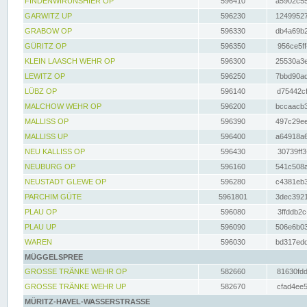
FINDENWIRUNSHIER OP
596410
a5902c55
GARWITZ UP
596230
12499527
GRABOW OP
596330
db4a69b2
GÜRITZ OP
596350
956ce5ff
KLEIN LAASCH WEHR OP
596300
25530a3e
LEWITZ OP
596250
7bbd90ad
LÜBZ OP
596140
d75442cf
MALCHOW WEHR OP
596200
bccaacb3
MALLISS OP
596390
497c29ee
MALLISS UP
596400
a64918a6
NEU KALLISS OP
596430
30739ff3
NEUBURG OP
596160
541c508a
NEUSTADT GLEWE OP
596280
c4381eb3
PARCHIM GÜTE
5961801
3dec3921
PLAU OP
596080
3ffddb2c
PLAU UP
596090
506e6b03
WAREN
596030
bd317edd
MÜGGELSPREE
GROSSE TRÄNKE WEHR OP
582660
81630fdd
GROSSE TRÄNKE WEHR UP
582670
cfad4ee5
MÜRITZ-HAVEL-WASSERSTRASSE