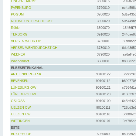
LINGEN-DARME
3500015
200363fc
PAPENBURG
3790010
ec4a598d
POGUM
3950020
5d1e4350
RHEINE UNTERSCHLEUSE
3390020
50a449ba
Rühle
3500070
15456f75
TERBORG
3910020
244cae8b
VERSEN WEHR OP
3730001
86f8dbab
VERSEN WEHRDURCHSTICH
3730010
6de43652
WEENER
3790020
aa6af4e6
Wachendorf
3500031
88698229
ELBESEITENKANAL
ARTLENBURG-ESK
90100122
7fec2f4f
BEVENSEN
90100112
b8997708
LÜNEBURG OW
90100121
c7364d1e
LÜNEBURG UW
90100120
d18033cd
OSLOSS
90100100
6c5b6422
UELZEN OW
90100111
728bd3e3
UELZEN UW
90100110
0d0082cf
WITTINGEN
90100101
9cf795ce
ESTE
BUXTEHUDE
5950080
8a08c920