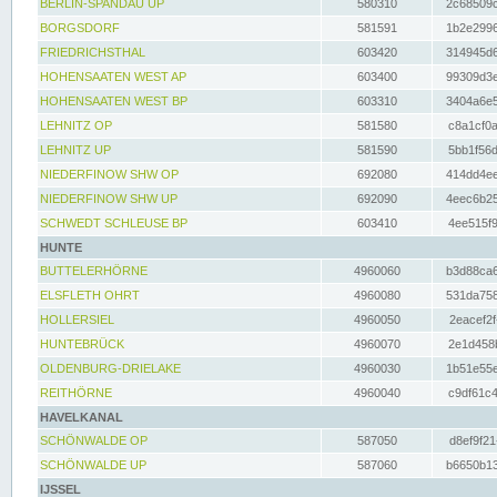
BERLIN-SPANDAU UP
580310
2c68509c
BORGSDORF
581591
1b2e2996
FRIEDRICHSTHAL
603420
314945d6
HOHENSAATEN WEST AP
603400
99309d3e
HOHENSAATEN WEST BP
603310
3404a6e5
LEHNITZ OP
581580
c8a1cf0a
LEHNITZ UP
581590
5bb1f56d
NIEDERFINOW SHW OP
692080
414dd4ee
NIEDERFINOW SHW UP
692090
4eec6b25
SCHWEDT SCHLEUSE BP
603410
4ee515f9
HUNTE
BUTTELERHÖRNE
4960060
b3d88ca6
ELSFLETH OHRT
4960080
531da758
HOLLERSIEL
4960050
2eacef2f
HUNTEBRÜCK
4960070
2e1d458b
OLDENBURG-DRIELAKE
4960030
1b51e55e
REITHÖRNE
4960040
c9df61c4
HAVELKANAL
SCHÖNWALDE OP
587050
d8ef9f21
SCHÖNWALDE UP
587060
b6650b13
IJSSEL