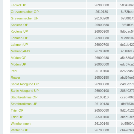
Fankel UP
26900300
583420a8
Grevenmacher OP
2610180
6e72bebf
Grevenmacher UP
26100200
69308142
Koblenz OP
26900880
3f64ff08
Koblenz UP
26900900
9dbcac54
Lehmen OP
26900680
d0abe01a
Lehmen UP
26900700
dc1bb420
Mehring AMS
26700100
4c1b6f17
Müden OP
26900480
a5c880a3
Müden UP
26900500
edc67ca3
Perl
26100100
c263ea53
Ruwer
26500150
abd34ee6
Sankt Aldegund OP
26900080
e4d6a271
Sankt Aldegund UP
26900100
20640279
Stadtbredimus OP
26100110
cceb7060
Stadtbredimus UP
26100130
dfdf753b
Trier OP
26500080
9d2b4126
Trier UP
26500100
3bec53ca
Wincheringen
26100140
bb5560fc
Wintrich OP
26700380
cb4789e4