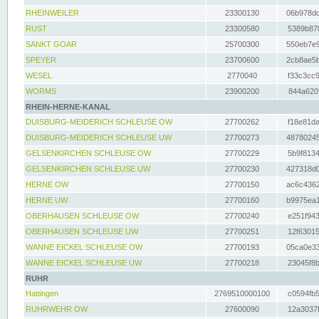
RHEINWEILER
23300130
06b978dd
RUST
23300580
5389b878
SANKT GOAR
25700300
550eb7e9
SPEYER
23700600
2cb8ae5b
WESEL
2770040
f33c3cc9
WORMS
23900200
844a620f
RHEIN-HERNE-KANAL
DUISBURG-MEIDERICH SCHLEUSE OW
27700262
f18e81da
DUISBURG-MEIDERICH SCHLEUSE UW
27700273
48780245
GELSENKIRCHEN SCHLEUSE OW
27700229
5b9f8134
GELSENKIRCHEN SCHLEUSE UW
27700230
427318d0
HERNE OW
27700150
ac6c4362
HERNE UW
27700160
b9975ea1
OBERHAUSEN SCHLEUSE OW
27700240
e251f943
OBERHAUSEN SCHLEUSE UW
27700251
12f63015
WANNE EICKEL SCHLEUSE OW
27700193
05ca0e33
WANNE EICKEL SCHLEUSE UW
27700218
23045f8b
RUHR
Hattingen
2769510000100
c0594fb5
RUHRWEHR OW
27600090
12a3037f