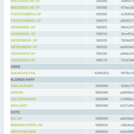
BREDEREICHE OP
580080
308f5979
BREDEREICHE UP
580090
470acd2a
FÜRSTENBERG OP
580060
2c95f83d
FÜRSTENBERG UP
580070
a5830277
VOßWINKEL OP
580000
09b422f7
VOßWINKEL UP
580010
2bcef51a
WESENBERG OP
580020
7909d3f7
WESENBERG UP
580030
da3b5de9
ZEHDENICK OP
580160
a9b8e24c
ZEHDENICK UP
580170
721d7dbf
ORKE
DALWIGKSTHAL
42840453
f0f78cc4
KLEINES HAFF
KARLSHAGEN
9690085
f53bb77f
KARNIN
9690084
da893bbd
UECKERMÜNDE
9690088
c1588dcc
WOLGAST
9650080
b327e35c
OSTE
BELUM
5980060
a9e93be0
BREMERVÖRDE UW
5980010
cf8a3ea2
HECHTHAUSEN
5980030
e5e02890