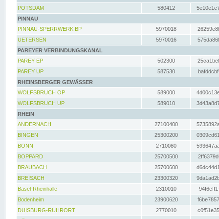
POTSDAM
580412
5e10e1e7
PINNAU
PINNAU-SPERRWERK BP
5970018
26259e8f
UETERSEN
5970016
575da86f
PAREYER VERBINDUNGSKANAL
PAREY EP
502300
25ca1bef
PAREY UP
587530
bafddcbf
RHEINSBERGER GEWÄSSER
WOLFSBRUCH OP
589000
4d00c13e
WOLFSBRUCH UP
589010
3d43a8d7
RHEIN
ANDERNACH
27100400
5735892a
BINGEN
25300200
0309cd61
BONN
2710080
593647aa
BOPPARD
25700500
2ff6379d
BRAUBACH
25700600
d6dc44d1
BREISACH
23300320
9da1ad2b
Basel-Rheinhalle
2310010
94f6eff1
Bodenheim
23900620
f6be7857
DUISBURG-RUHRORT
2770010
c0f51e35