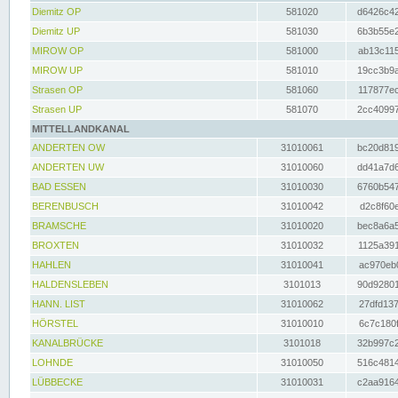
Diemitz OP
581020
d6426c42
Diemitz UP
581030
6b3b55e2
MIROW OP
581000
ab13c115
MIROW UP
581010
19cc3b9a
Strasen OP
581060
117877ec
Strasen UP
581070
2cc40997
MITTELLANDKANAL
ANDERTEN OW
31010061
bc20d819
ANDERTEN UW
31010060
dd41a7d6
BAD ESSEN
31010030
6760b547
BERENBUSCH
31010042
d2c8f60e
BRAMSCHE
31010020
bec8a6a5
BROXTEN
31010032
1125a391
HAHLEN
31010041
ac970eb0
HALDENSLEBEN
3101013
90d92801
HANN. LIST
31010062
27dfd137
HÖRSTEL
31010010
6c7c180f
KANALBRÜCKE
3101018
32b997c2
LOHNDE
31010050
516c4814
LÜBBECKE
31010031
c2aa9164