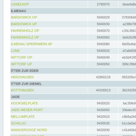
IJSSELKOP
2790070
bbaefa8e
ILMENAU
BARDOWICK OP
5940029
07830b68
BARDOWICK UP
5940030
a238b70f
FAHRENHOLZ OP
5940070
c33c3667
FAHRENHOLZ UP
5940060
bb62b28f
ILMENAU SPERRWERK AP
5940080
6b05e8dc
LÜNE
5940020
d7a8df36
WITTORF OP
5940049
eb3d4195
WITTORF UP
5940050
308c39b6
ITTER ZUR EDER
HERZHAUSEN
42800218
855205e7
ITTER ZUR DIEMEL
KOTTHAUSEN
44100013
36243256
JADE
HOOKSIELPLATE
9430020
fac30fe9
JADE-WESER-PORT
9430050
33bdec83
MELLUMPLATE
9420010
c8b9a2b6
SCHILLIG
9430030
b1cda5a0
WANGEROOGE NORD
9420030
c41d42b1