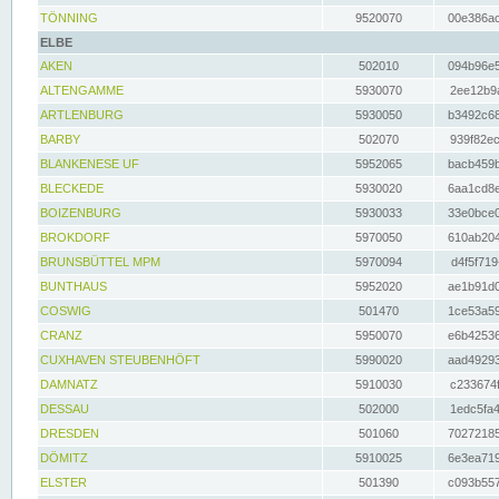
TÖNNING
9520070
00e386ac
ELBE
AKEN
502010
094b96e5
ALTENGAMME
5930070
2ee12b9a
ARTLENBURG
5930050
b3492c68
BARBY
502070
939f82ec
BLANKENESE UF
5952065
bacb459b
BLECKEDE
5930020
6aa1cd8e
BOIZENBURG
5930033
33e0bce0
BROKDORF
5970050
610ab204
BRUNSBÜTTEL MPM
5970094
d4f5f719
BUNTHAUS
5952020
ae1b91d0
COSWIG
501470
1ce53a59
CRANZ
5950070
e6b42536
CUXHAVEN STEUBENHÖFT
5990020
aad49293
DAMNATZ
5910030
c233674f
DESSAU
502000
1edc5fa4
DRESDEN
501060
70272185
DÖMITZ
5910025
6e3ea719
ELSTER
501390
c093b557