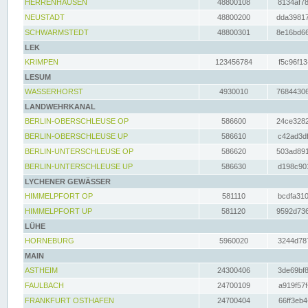
HERRENHAUSEN
48800108
8134af78
NEUSTADT
48800200
dda39817
SCHWARMSTEDT
48800301
8e16bd66
LEK
KRIMPEN
123456784
f5c96f13
LESUM
WASSERHORST
4930010
76844306
LANDWEHRKANAL
BERLIN-OBERSCHLEUSE OP
586600
24ce3282
BERLIN-OBERSCHLEUSE UP
586610
c42ad3df
BERLIN-UNTERSCHLEUSE OP
586620
503ad891
BERLIN-UNTERSCHLEUSE UP
586630
d198c901
LYCHENER GEWÄSSER
HIMMELPFORT OP
581110
bcdfa310
HIMMELPFORT UP
581120
9592d736
LÜHE
HORNEBURG
5960020
3244d787
MAIN
ASTHEIM
24300406
3de69bf8
FAULBACH
24700109
a919f57f
FRANKFURT OSTHAFEN
24700404
66ff3eb4