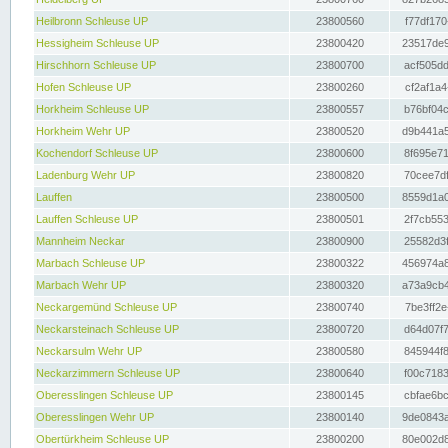
Heilbronn Schleuse UP
23800560
f77df170
Hessigheim Schleuse UP
23800420
23517de9
Hirschhorn Schleuse UP
23800700
acf505dd
Hofen Schleuse UP
23800260
cf2af1a4
Horkheim Schleuse UP
23800557
b76bf04c
Horkheim Wehr UP
23800520
d9b441a5
Kochendorf Schleuse UP
23800600
8f695e71
Ladenburg Wehr UP
23800820
70cee7df
Lauffen
23800500
8559d1a0
Lauffen Schleuse UP
23800501
2f7cb553
Mannheim Neckar
23800900
25582d3f
Marbach Schleuse UP
23800322
456974a8
Marbach Wehr UP
23800320
a73a9cb4
Neckargemünd Schleuse UP
23800740
7be3ff2e
Neckarsteinach Schleuse UP
23800720
d64d07f7
Neckarsulm Wehr UP
23800580
845944f8
Neckarzimmern Schleuse UP
23800640
f00c7183
Oberesslingen Schleuse UP
23800145
cbfae6bc
Oberesslingen Wehr UP
23800140
9de0843a
Obertürkheim Schleuse UP
23800200
80e002d8