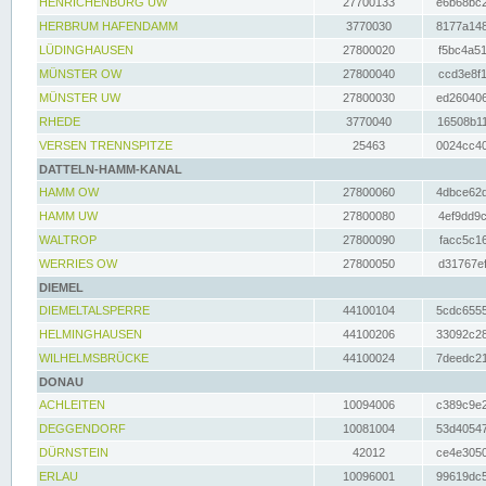
HENRICHENBURG UW
27700133
e6b68bc2
HERBRUM HAFENDAMM
3770030
8177a148
LÜDINGHAUSEN
27800020
f5bc4a51
MÜNSTER OW
27800040
ccd3e8f1
MÜNSTER UW
27800030
ed260406
RHEDE
3770040
16508b11
VERSEN TRENNSPITZE
25463
0024cc40
DATTELN-HAMM-KANAL
HAMM OW
27800060
4dbce62d
HAMM UW
27800080
4ef9dd9c
WALTROP
27800090
facc5c16
WERRIES OW
27800050
d31767ef
DIEMEL
DIEMELTALSPERRE
44100104
5cdc6555
HELMINGHAUSEN
44100206
33092c28
WILHELMSBRÜCKE
44100024
7deedc21
DONAU
ACHLEITEN
10094006
c389c9e2
DEGGENDORF
10081004
53d40547
DÜRNSTEIN
42012
ce4e3050
ERLAU
10096001
99619dc5