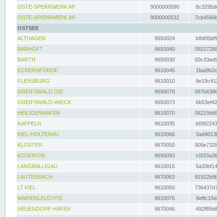
OSTE-SPERRWERK AP
9000000590
8c3295dc
OSTE-SPERRWERK BP
9000000532
7cb4566b
OSTSEE
ALTHAGEN
9650024
b8d05bf9
BARHÖFT
9650040
09227288
BARTH
9650030
00c33ed9
ECKERNFÖRDE
9610045
1faa9b2c
FLENSBURG
9610010
9e19c411
GREIFSWALD OIE
9690078
087b6386
GREIFSWALD-WIECK
9650073
6b53ef42
HEILIGENHAFEN
9610070
06219dd9
KAPPELN
9610035
b09f2243
KIEL-HOLTENAU
9610066
3ad4013f
KLOSTER
9670050
905e7328
KOSEROW
9690093
c0f33a36
LANGBALLIGAU
9610015
5a33bf14
LAUTERBACH
9670063
91922b9b
LT KIEL
9610050
736437d7
MARIENLEUCHTE
9610075
8effc15d
NEUENDORF HAFEN
9670046
492f85b8