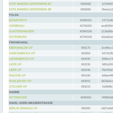
ESTE INNERES SPERRWERK AP
5950082
227b83f7
ESTE INNERES SPERRWERK BP
5950081
5fea1a12
FULDA
BONAFORTH
42900201
23721dfd
GREBENAU
42700202
acd63934
GUNTERSHAUSEN
42900100
213a585d
ROTENBURG
42700100
d1ba62a4
FINOWKANAL
EBERSWALDE OP
693170
3cd46cc7
GRAFENBRÜCK OP
693050
547422fb
LEESENBRÜCK OP
693030
f099ce74
LIEPE OP
693230
6f81b35f
LIEPE UP
693240
79d783d3
RAGÖSE OP
693190
b6bbe4f8
RUHLSDORF OP
693010
6629a4ca
STECHER OP
693210
516fbf8c
HAMME
RITTERHUDE
4940030
f49855d8
HAVEL-ODER-WASSERSTRASSE
BERLIN-SPANDAU OP
580300
e607a4b6