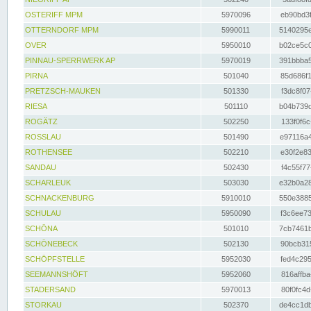
OSTERIFF MPM
5970096
eb90bd3f
OTTERNDORF MPM
5990011
5140295e
OVER
5950010
b02ce5c0
PINNAU-SPERRWERK AP
5970019
391bbba5
PIRNA
501040
85d686f1
PRETZSCH-MAUKEN
501330
f3dc8f07
RIESA
501110
b04b739d
ROGÄTZ
502250
133f0f6c
ROSSLAU
501490
e97116a4
ROTHENSEE
502210
e30f2e83
SANDAU
502430
f4c55f77
SCHARLEUK
503030
e32b0a28
SCHNACKENBURG
5910010
550e3885
SCHULAU
5950090
f3c6ee73
SCHÖNA
501010
7cb7461b
SCHÖNEBECK
502130
90bcb315
SCHÖPFSTELLE
5952030
fed4c295
SEEMANNSHÖFT
5952060
816affba
STADERSAND
5970013
80f0fc4d
STORKAU
502370
de4cc1db