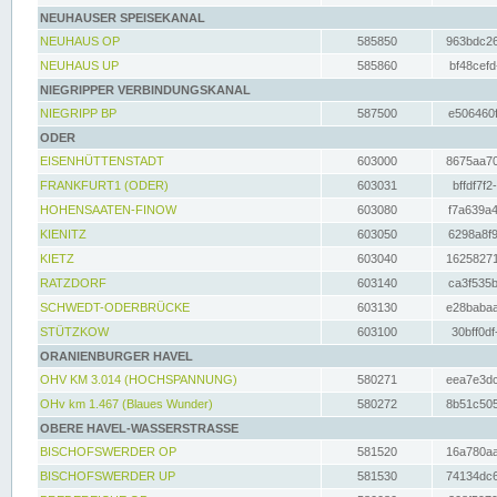
NEUHAUSER SPEISEKANAL
NEUHAUS OP
585850
963bdc26
NEUHAUS UP
585860
bf48cefd
NIEGRIPPER VERBINDUNGSKANAL
NIEGRIPP BP
587500
e506460f
ODER
EISENHÜTTENSTADT
603000
8675aa70
FRANKFURT1 (ODER)
603031
bffdf7f2
HOHENSAATEN-FINOW
603080
f7a639a4
KIENITZ
603050
6298a8f9
KIETZ
603040
16258271
RATZDORF
603140
ca3f535b
SCHWEDT-ODERBRÜCKE
603130
e28babaa
STÜTZKOW
603100
30bff0df
ORANIENBURGER HAVEL
OHV KM 3.014 (HOCHSPANNUNG)
580271
eea7e3dc
OHv km 1.467 (Blaues Wunder)
580272
8b51c505
OBERE HAVEL-WASSERSTRASSE
BISCHOFSWERDER OP
581520
16a780aa
BISCHOFSWERDER UP
581530
74134dc6