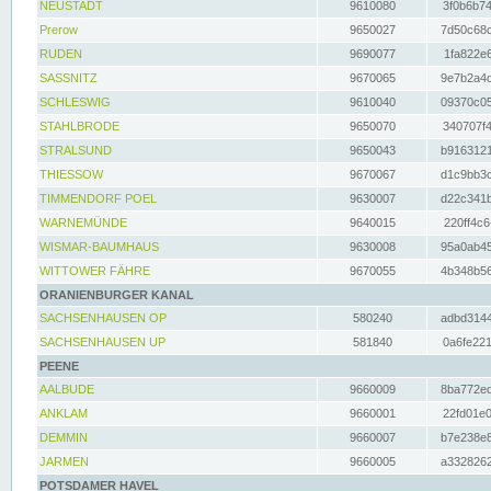
NEUSTADT
9610080
3f0b6b74
Prerow
9650027
7d50c68c
RUDEN
9690077
1fa822e6
SASSNITZ
9670065
9e7b2a4d
SCHLESWIG
9610040
09370c05
STAHLBRODE
9650070
340707f4
STRALSUND
9650043
b9163121
THIESSOW
9670067
d1c9bb3c
TIMMENDORF POEL
9630007
d22c341b
WARNEMÜNDE
9640015
220ff4c6
WISMAR-BAUMHAUS
9630008
95a0ab45
WITTOWER FÄHRE
9670055
4b348b56
ORANIENBURGER KANAL
SACHSENHAUSEN OP
580240
adbd3144
SACHSENHAUSEN UP
581840
0a6fe221
PEENE
AALBUDE
9660009
8ba772ed
ANKLAM
9660001
22fd01e0
DEMMIN
9660007
b7e238e8
JARMEN
9660005
a3328262
POTSDAMER HAVEL