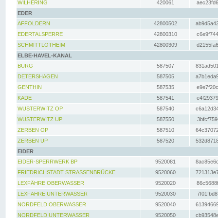
WILHERING
420061
aec23fd6
EDER
AFFOLDERN
42800502
ab9d5a42
EDERTALSPERRE
42800310
c6e9f744
SCHMITTLOTHEIM
42800309
d2155fa6
ELBE-HAVEL-KANAL
BURG
587507
831ad501
DETERSHAGEN
587505
a7b1eda9
GENTHIN
587535
e9e7f20c
KADE
587541
e4f29379
WUSTERWITZ OP
587540
c6a12d34
WUSTERWITZ UP
587550
3bfcf759
ZERBEN OP
587510
64c37072
ZERBEN UP
587520
532d8718
EIDER
EIDER-SPERRWERK BP
9520081
8ac85e6c
FRIEDRICHSTADT STRASSENBRÜCKE
9520060
721313e7
LEXFÄHRE OBERWASSER
9520020
86c5688f
LEXFÄHRE UNTERWASSER
9520030
7f01fbd8
NORDFELD OBERWASSER
9520040
61394669
NORDFELD UNTERWASSER
9520050
cb93548e