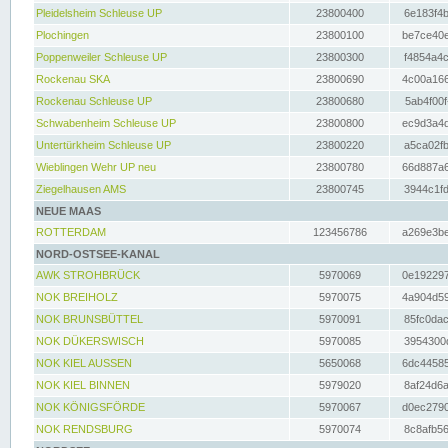
Pleidelsheim Schleuse UP
23800400
6e183f4b
Plochingen
23800100
be7ce40e
Poppenweiler Schleuse UP
23800300
f4854a4c
Rockenau SKA
23800690
4c00a166
Rockenau Schleuse UP
23800680
5ab4f00f
Schwabenheim Schleuse UP
23800800
ec9d3a4d
Untertürkheim Schleuse UP
23800220
a5ca02fb
Wieblingen Wehr UP neu
23800780
66d887a6
Ziegelhausen AMS
23800745
3944c1fd
NEUE MAAS
ROTTERDAM
123456786
a269e3be
NORD-OSTSEE-KANAL
AWK STROHBRÜCK
5970069
0e192297
NOK BREIHOLZ
5970075
4a904d59
NOK BRUNSBÜTTEL
5970091
85fc0dac
NOK DÜKERSWISCH
5970085
3954300d
NOK KIEL AUSSEN
5650068
6dc44585
NOK KIEL BINNEN
5979020
8af24d6a
NOK KÖNIGSFÖRDE
5970067
d0ec2790
NOK RENDSBURG
5970074
8c8afb56