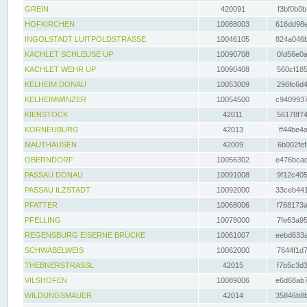
GREIN
420091
f3bf0b0b
HOFKIRCHEN
10088003
616dd98e
INGOLSTADT LUITPOLDSTRASSE
10046105
824a046b
KACHLET SCHLEUSE UP
10090708
0fd56e0a
KACHLET WEHR UP
10090408
560cf185
KELHEIM DONAU
10053009
296fc6d4
KELHEIMWINZER
10054500
c9409937
KIENSTOCK
42011
56178f74
KORNEUBURG
42013
ff44be4a
MAUTHAUSEN
42009
6b002fef
OBERNDORF
10056302
e476bcad
PASSAU DONAU
10091008
9f12c405
PASSAU ILZSTADT
10092000
33ceb441
PFATTER
10068006
f768173a
PFELLING
10078000
7fe63a95
REGENSBURG EISERNE BRÜCKE
10061007
eebd633a
SCHWABELWEIS
10062000
7644f1d7
THEBNERSTRASSL
42015
f7b5c3d3
VILSHOFEN
10089006
e6d68ab7
WILDUNGSMAUER
42014
35846b8b