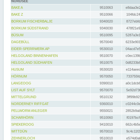
NORDSEE
BAKE A
9510063
e8daa3e2
BAKE Z
9510066
104fdc24
BORKUM FISCHERBALJE
9340020
8727ebfd
BORKUM SÜDSTRAND
9340030
478f21e9
BÜSUM
9510095
5287a3e1
DAGEBÜLL
9570040
6233e901
EIDER-SPERRWERK AP
9530010
04acd7e5
HELGOLAND BINNENHAFEN
9510070
c0ec139b
HELGOLAND SÜDHAFEN
9510075
0d8233b8
HUSUM
9530020
e114aeec
HÖRNUM
9570050
733755fd
LANGEOOG
9390010
a0c1dcb6
LIST AUF SYLT
9570070
5e92d73f
MITTELGRUND
9510132
3ff99b92
NORDERNEY RIFFGAT
9360010
c0244c0e
PELLWORM ANLEGER
9550021
2852b9ab
SCHARHÖRN
9510060
f0197bcf
SPIEKEROOG
9410010
662c4b5e
WITTDÜN
9570010
9c4c11f2
ZEHNERLOCH
9510010
e574d0af