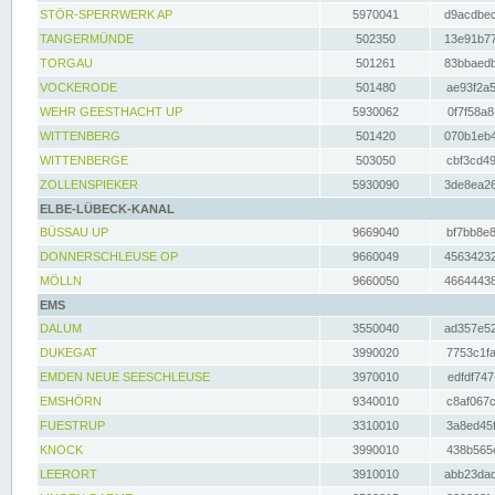
STÖR-SPERRWERK AP
5970041
d9acdbec
TANGERMÜNDE
502350
13e91b77
TORGAU
501261
83bbaedb
VOCKERODE
501480
ae93f2a5
WEHR GEESTHACHT UP
5930062
0f7f58a8
WITTENBERG
501420
070b1eb4
WITTENBERGE
503050
cbf3cd49
ZOLLENSPIEKER
5930090
3de8ea26
ELBE-LÜBECK-KANAL
BÜSSAU UP
9669040
bf7bb8e8
DONNERSCHLEUSE OP
9660049
45634232
MÖLLN
9660050
46644438
EMS
DALUM
3550040
ad357e52
DUKEGAT
3990020
7753c1fa
EMDEN NEUE SEESCHLEUSE
3970010
edfdf747
EMSHÖRN
9340010
c8af067c
FUESTRUP
3310010
3a8ed45f
KNOCK
3990010
438b565e
LEERORT
3910010
abb23dad