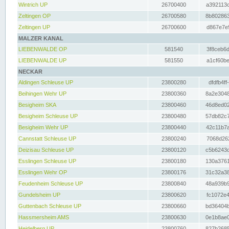
Wintrich UP
26700400
a392113c
Zeltingen OP
26700580
8b802863
Zeltingen UP
26700600
d867e7e9
MALZER KANAL
LIEBENWALDE OP
581540
3f8ceb6d
LIEBENWALDE UP
581550
a1cf60be
NECKAR
Aldingen Schleuse UP
23800280
dfdfb4ff
Beihingen Wehr UP
23800360
8a2e3048
Besigheim SKA
23800460
46d8ed02
Besigheim Schleuse UP
23800480
57db82c7
Besigheim Wehr UP
23800440
42c11b7a
Cannstatt Schleuse UP
23800240
7068d262
Deizisau Schleuse UP
23800120
c5b6243d
Esslingen Schleuse UP
23800180
130a3761
Esslingen Wehr OP
23800176
31c32a38
Feudenheim Schleuse UP
23800840
48a939b9
Gundelsheim UP
23800620
fc1072e4
Guttenbach Schleuse UP
23800660
bd36404b
Hassmersheim AMS
23800630
0e1b8ae0
Heidelberg UP
23800760
827b2685