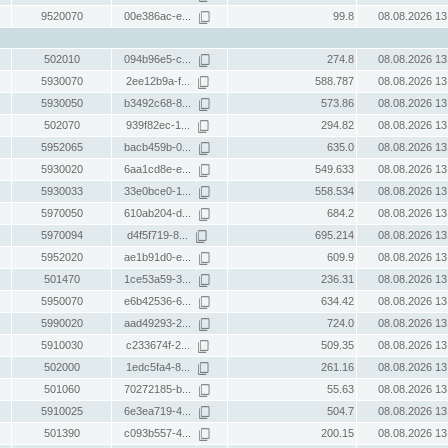
9520070
00e386ac-e...
99.8
08.08.2026 13
502010
094b96e5-c...
274.8
08.08.2026 13
5930070
2ee12b9a-f...
588.787
08.08.2026 13
5930050
b3492c68-8...
573.86
08.08.2026 13
502070
939f82ec-1...
294.82
08.08.2026 13
5952065
bacb459b-0...
635.0
08.08.2026 13
5930020
6aa1cd8e-e...
549.633
08.08.2026 13
5930033
33e0bce0-1...
558.534
08.08.2026 13
5970050
610ab204-d...
684.2
08.08.2026 13
5970094
d4f5f719-8...
695.214
08.08.2026 13
5952020
ae1b91d0-e...
609.9
08.08.2026 13
501470
1ce53a59-3...
236.31
08.08.2026 13
5950070
e6b42536-6...
634.42
08.08.2026 13
5990020
aad49293-2...
724.0
08.08.2026 13
5910030
c233674f-2...
509.35
08.08.2026 13
502000
1edc5fa4-8...
261.16
08.08.2026 13
501060
70272185-b...
55.63
08.08.2026 13
5910025
6e3ea719-4...
504.7
08.08.2026 13
501390
c093b557-4...
200.15
08.08.2026 13