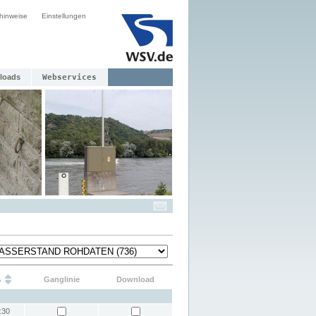
hinweise
Einstellungen
loads
Webservices
s
Ganglinie
Download
:30