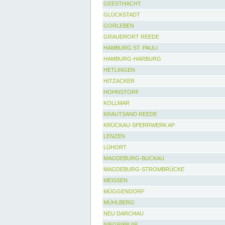
GEESTHACHT
GLÜCKSTADT
GORLEBEN
GRAUERORT REEDE
HAMBURG ST. PAULI
HAMBURG-HARBURG
HETLINGEN
HITZACKER
HOHNSTORF
KOLLMAR
KRAUTSAND REEDE
KRÜCKAU-SPERRWERK AP
LENZEN
LÜHORT
MAGDEBURG-BUCKAU
MAGDEBURG-STROMBRÜCKE
MEISSEN
MÜGGENDORF
MÜHLBERG
NEU DARCHAU
NIEGRIPP AP