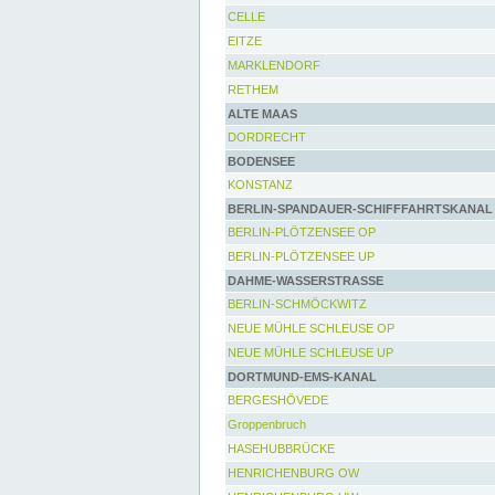
CELLE
EITZE
MARKLENDORF
RETHEM
ALTE MAAS
DORDRECHT
BODENSEE
KONSTANZ
BERLIN-SPANDAUER-SCHIFFFAHRTSKANAL
BERLIN-PLÖTZENSEE OP
BERLIN-PLÖTZENSEE UP
DAHME-WASSERSTRASSE
BERLIN-SCHMÖCKWITZ
NEUE MÜHLE SCHLEUSE OP
NEUE MÜHLE SCHLEUSE UP
DORTMUND-EMS-KANAL
BERGESHÖVEDE
Groppenbruch
HASEHUBBRÜCKE
HENRICHENBURG OW