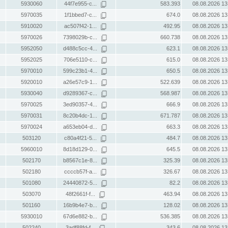
5930060
44f7e955-c...
583.393
08.08.2026 13
5970035
1f1bbed7-c...
674.0
08.08.2026 13
5910020
ac507f42-1...
492.95
08.08.2026 13
5970026
7398029b-c...
660.738
08.08.2026 13
5952050
d488c5cc-4...
623.1
08.08.2026 13
5952025
706e5110-c...
615.0
08.08.2026 13
5970010
599c23b1-4...
650.5
08.08.2026 13
5920010
a26e57c9-1...
522.639
08.08.2026 13
5930040
d9289367-c...
568.987
08.08.2026 13
5970025
3ed90357-4...
666.9
08.08.2026 13
5970031
8c20b4dc-1...
671.787
08.08.2026 13
5970024
a653eb04-d...
663.3
08.08.2026 13
503120
c80a4f21-5...
484.7
08.08.2026 13
5960010
8d18d129-0...
645.5
08.08.2026 13
502170
b8567c1e-8...
325.39
08.08.2026 13
502180
ccccb57f-a...
326.67
08.08.2026 13
501080
24440872-5...
82.2
08.08.2026 13
503070
48f2661f-f...
463.94
08.08.2026 13
501160
16b9b4e7-b...
128.02
08.08.2026 13
5930010
67d6e882-b...
536.385
08.08.2026 13
502240
3adf88fd-f...
343.6
08.08.2026 13