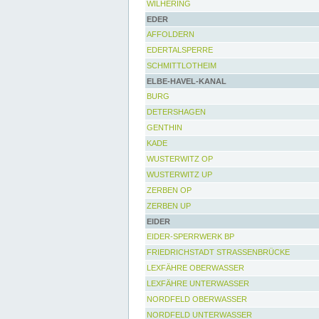
WILHERING
EDER
AFFOLDERN
EDERTALSPERRE
SCHMITTLOTHEIM
ELBE-HAVEL-KANAL
BURG
DETERSHAGEN
GENTHIN
KADE
WUSTERWITZ OP
WUSTERWITZ UP
ZERBEN OP
ZERBEN UP
EIDER
EIDER-SPERRWERK BP
FRIEDRICHSTADT STRASSENBRÜCKE
LEXFÄHRE OBERWASSER
LEXFÄHRE UNTERWASSER
NORDFELD OBERWASSER
NORDFELD UNTERWASSER