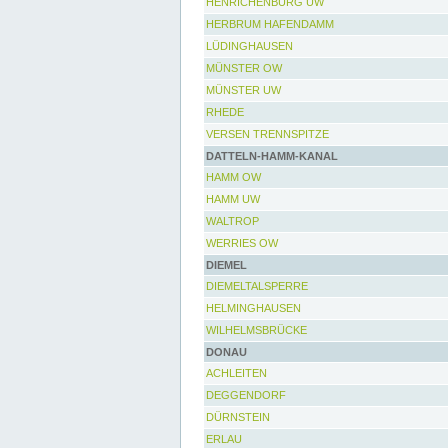
HENRICHENBURG UW
HERBRUM HAFENDAMM
LÜDINGHAUSEN
MÜNSTER OW
MÜNSTER UW
RHEDE
VERSEN TRENNSPITZE
DATTELN-HAMM-KANAL
HAMM OW
HAMM UW
WALTROP
WERRIES OW
DIEMEL
DIEMELTALSPERRE
HELMINGHAUSEN
WILHELMSBRÜCKE
DONAU
ACHLEITEN
DEGGENDORF
DÜRNSTEIN
ERLAU