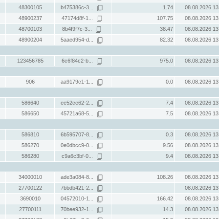
48300105
b475386c-3...
1.74
08.08.2026 13
48900237
47174d8f-1...
107.75
08.08.2026 13
48700103
8b4f9f7c-3...
38.47
08.08.2026 13
48900204
5aaed954-d...
82.32
08.08.2026 13
123456785
6c6f84c2-b...
975.0
08.08.2026 13
906
aa9179c1-1...
0.0
08.08.2026 13
586640
ee52ce62-2...
7.4
08.08.2026 13
586650
45721a68-5...
7.5
08.08.2026 13
586810
6b595707-8...
0.3
08.08.2026 13
586270
0e0dbcc9-0...
9.56
08.08.2026 13
586280
c9a6c3bf-0...
9.4
08.08.2026 13
34000010
ade3a084-8...
108.26
08.08.2026 13
27700122
7bbdb421-2...
08.08.2026 13
3690010
04572010-1...
166.42
08.08.2026 13
27700111
70bee932-1...
14.3
08.08.2026 13