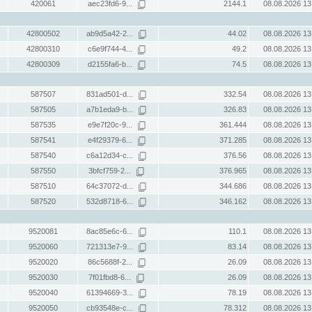
420061
aec23fd6-9...
2144.1
08.08.2026 13
42800502
ab9d5a42-2...
44.02
08.08.2026 13
42800310
c6e9f744-4...
49.2
08.08.2026 13
42800309
d2155fa6-b...
74.5
08.08.2026 13
587507
831ad501-d...
332.54
08.08.2026 13
587505
a7b1eda9-b...
326.83
08.08.2026 13
587535
e9e7f20c-9...
361.444
08.08.2026 13
587541
e4f29379-6...
371.285
08.08.2026 13
587540
c6a12d34-c...
376.56
08.08.2026 13
587550
3bfcf759-2...
376.965
08.08.2026 13
587510
64c37072-d...
344.686
08.08.2026 13
587520
532d8718-6...
346.162
08.08.2026 13
9520081
8ac85e6c-6...
110.1
08.08.2026 13
9520060
721313e7-9...
83.14
08.08.2026 13
9520020
86c5688f-2...
26.09
08.08.2026 13
9520030
7f01fbd8-6...
26.09
08.08.2026 13
9520040
61394669-3...
78.19
08.08.2026 13
9520050
cb93548e-c...
78.312
08.08.2026 13