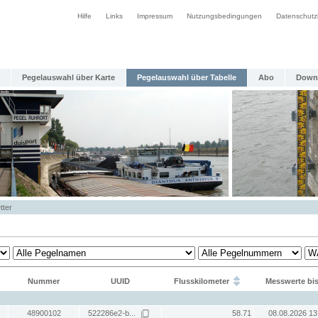
Hilfe
Links
Impressum
Nutzungsbedingungen
Datenschutz
Pegelauswahl über Karte
Pegelauswahl über Tabelle
Abo
Down
tter
Nummer
UUID
Flusskilometer
Messwerte bi
48900102
522286e2-b...
58.71
08.08.2026 13