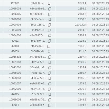
420091
f3bf0b0b-e...
2079.1
08.08.2026 13
10088003
616dd98e-8...
2256.9
08.08.2026 13
10046105
824a046b-9...
2458.3
08.08.2026 13
10090708
0fd56e0a-e...
2230.3
08.08.2026 13
10090408
560cf185-0...
2230.724
08.08.2026 13
10053009
296fc6d4-3...
2414.8
08.08.2026 13
10054500
c9409937-b...
2409.7
08.08.2026 13
42011
56178f74-b...
2015.2
08.08.2026 13
42013
ff44be4a-f...
1941.5
08.08.2026 13
42009
6b002fef-8...
2111.0
08.08.2026 13
10056302
e476bcad-b...
2397.4
08.08.2026 13
10091008
9f12c405-3...
2226.7
08.08.2026 13
10092000
33ceb441-2...
2225.2
08.08.2026 13
10068006
f768173a-7...
2350.7
08.08.2026 13
10078000
7fe63a95-8...
2305.5
08.08.2026 13
10061007
eebd633a-3...
2379.3
08.08.2026 13
10062000
7644f1d7-3...
2376.5
08.08.2026 13
42015
f7b5c3d3-3...
1879.2
08.08.2026 13
10089006
e6d68ab7-5...
2249.5
08.08.2026 13
42014
35846b8b-e...
1894.7
08.08.2026 13