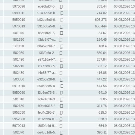
5970096
eb90bd3f-5...
703.44
08.08.2026 13
5990011
5140295e-b...
714.02
08.08.2026 13
5950010
b02ce5c0-6...
605.273
08.08.2026 13
5970019
391bbba5-8...
658.444
08.08.2026 13
501040
85d686f1-5...
34.67
08.08.2026 13
501330
f3dc8f07-c...
184.45
08.08.2026 13
501110
b04b739d-7...
108.4
08.08.2026 13
502250
133f0f6c-2...
350.64
08.08.2026 13
501490
e97116a4-7...
257.84
08.08.2026 13
502210
e30f2e83-b...
333.12
08.08.2026 13
502430
f4c55f77-a...
416.06
08.08.2026 13
503030
e32b0a28-8...
447.22
08.08.2026 13
5910010
550e3885-a...
474.56
08.08.2026 13
5950090
f3c6ee73-5...
641.0
08.08.2026 13
501010
7cb7461b-3...
2.05
08.08.2026 13
502130
90bcb315-f...
311.76
08.08.2026 13
5952030
fed4c295-7...
615.3
08.08.2026 13
5952060
816affba-0...
628.9
08.08.2026 13
5970013
80f0fc4d-9...
654.9
08.08.2026 13
502370
de4cc1db-5...
396.11
08.08.2026 13