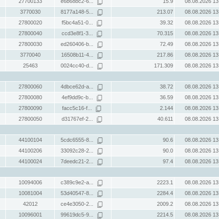
27700133
e6b68bc2-6...
15.9
08.08.2026 13
3770030
8177a148-5...
213.07
08.08.2026 13
27800020
f5bc4a51-0...
39.32
08.08.2026 13
27800040
ccd3e8f1-3...
70.315
08.08.2026 13
27800030
ed260406-b...
72.49
08.08.2026 13
3770040
16508b11-4...
217.86
08.08.2026 13
25463
0024cc40-d...
171.309
08.08.2026 13
27800060
4dbce62d-a...
38.72
08.08.2026 13
27800080
4ef9dd9c-b...
36.59
08.08.2026 13
27800090
facc5c16-f...
2.144
08.08.2026 13
27800050
d31767ef-2...
40.611
08.08.2026 13
44100104
5cdc6555-8...
90.6
08.08.2026 13
44100206
33092c28-2...
90.0
08.08.2026 13
44100024
7deedc21-2...
97.4
08.08.2026 13
10094006
c389c9e2-a...
2223.1
08.08.2026 13
10081004
53d40547-8...
2284.4
08.08.2026 13
42012
ce4e3050-2...
2009.2
08.08.2026 13
10096001
99619dc5-9...
2214.5
08.08.2026 13