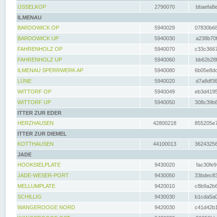
IJSSELKOP
2790070
bbaefa8e
ILMENAU
BARDOWICK OP
5940029
07830b68
BARDOWICK UP
5940030
a238b70f
FAHRENHOLZ OP
5940070
c33c3667
FAHRENHOLZ UP
5940060
bb62b28f
ILMENAU SPERRWERK AP
5940080
6b05e8dc
LÜNE
5940020
d7a8df36
WITTORF OP
5940049
eb3d4195
WITTORF UP
5940050
308c39b6
ITTER ZUR EDER
HERZHAUSEN
42800218
855205e7
ITTER ZUR DIEMEL
KOTTHAUSEN
44100013
36243256
JADE
HOOKSIELPLATE
9430020
fac30fe9
JADE-WESER-PORT
9430050
33bdec83
MELLUMPLATE
9420010
c8b9a2b6
SCHILLIG
9430030
b1cda5a0
WANGEROOGE NORD
9420030
c41d42b1