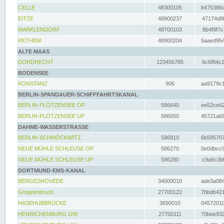
CELLE
48300105
b475386c
EITZE
48900237
47174d8f
MARKLENDORF
48700103
8b4f9f7c
RETHEM
48900204
5aaed954
ALTE MAAS
DORDRECHT
123456785
6c6f84c2
BODENSEE
KONSTANZ
906
aa9179c1
BERLIN-SPANDAUER-SCHIFFFAHRTSKANAL
BERLIN-PLÖTZENSEE OP
586640
ee52ce62
BERLIN-PLÖTZENSEE UP
586650
45721a68
DAHME-WASSERSTRASSE
BERLIN-SCHMÖCKWITZ
586810
6b595707
NEUE MÜHLE SCHLEUSE OP
586270
0e0dbcc9
NEUE MÜHLE SCHLEUSE UP
586280
c9a6c3bf
DORTMUND-EMS-KANAL
BERGESHÖVEDE
34000010
ade3a084
Groppenbruch
27700122
7bbdb421
HASEHUBBRÜCKE
3690010
04572010
HENRICHENBURG OW
27700111
70bee932