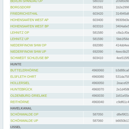
BERLIN-SPANDAU UP
580310
2c68509c
BORGSDORF
581591
1b2e2996
FRIEDRICHSTHAL
603420
314945d6
HOHENSAATEN WEST AP
603400
99309d3e
HOHENSAATEN WEST BP
603310
3404a6e5
LEHNITZ OP
581580
c8a1cf0a
LEHNITZ UP
581590
5bb1f56d
NIEDERFINOW SHW OP
692080
414dd4ee
NIEDERFINOW SHW UP
692090
4eec6b25
SCHWEDT SCHLEUSE BP
603410
4ee515f9
HUNTE
BUTTELERHÖRNE
4960060
b3d88ca6
ELSFLETH OHRT
4960080
531da758
HOLLERSIEL
4960050
2eacef2f
HUNTEBRÜCK
4960070
2e1d458b
OLDENBURG-DRIELAKE
4960030
1b51e55e
REITHÖRNE
4960040
c9df61c4
HAVELKANAL
SCHÖNWALDE OP
587050
d8ef9f21
SCHÖNWALDE UP
587060
b6650b13
IJSSEL