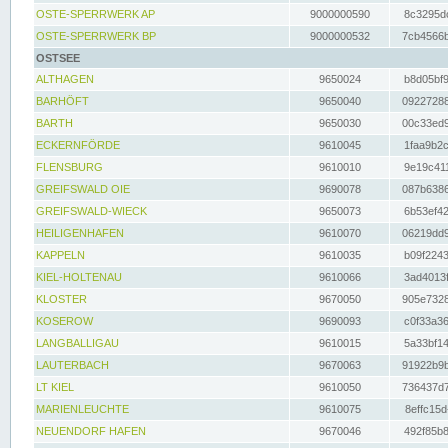
OSTE-SPERRWERK AP
9000000590
8c3295dc
OSTE-SPERRWERK BP
9000000532
7cb4566b
OSTSEE
ALTHAGEN
9650024
b8d05bf9
BARHÖFT
9650040
09227288
BARTH
9650030
00c33ed9
ECKERNFÖRDE
9610045
1faa9b2c
FLENSBURG
9610010
9e19c411
GREIFSWALD OIE
9690078
087b6386
GREIFSWALD-WIECK
9650073
6b53ef42
HEILIGENHAFEN
9610070
06219dd9
KAPPELN
9610035
b09f2243
KIEL-HOLTENAU
9610066
3ad4013f
KLOSTER
9670050
905e7328
KOSEROW
9690093
c0f33a36
LANGBALLIGAU
9610015
5a33bf14
LAUTERBACH
9670063
91922b9b
LT KIEL
9610050
736437d7
MARIENLEUCHTE
9610075
8effc15d
NEUENDORF HAFEN
9670046
492f85b8