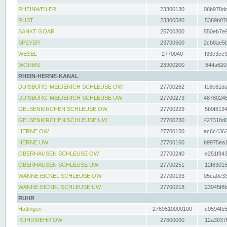
RHEINWEILER
23300130
06b978dd
RUST
23300580
5389b878
SANKT GOAR
25700300
550eb7e9
SPEYER
23700600
2cb8ae5b
WESEL
2770040
f33c3cc9
WORMS
23900200
844a620f
RHEIN-HERNE-KANAL
DUISBURG-MEIDERICH SCHLEUSE OW
27700262
f18e81da
DUISBURG-MEIDERICH SCHLEUSE UW
27700273
48780245
GELSENKIRCHEN SCHLEUSE OW
27700229
5b9f8134
GELSENKIRCHEN SCHLEUSE UW
27700230
427318d0
HERNE OW
27700150
ac6c4362
HERNE UW
27700160
b9975ea1
OBERHAUSEN SCHLEUSE OW
27700240
e251f943
OBERHAUSEN SCHLEUSE UW
27700251
12f63015
WANNE EICKEL SCHLEUSE OW
27700193
05ca0e33
WANNE EICKEL SCHLEUSE UW
27700218
23045f8b
RUHR
Hattingen
2769510000100
c0594fb5
RUHRWEHR OW
27600090
12a3037f