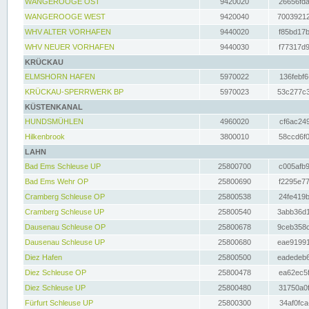
WANGEROOGE OST
9420020
26656fda
WANGEROOGE WEST
9420040
70039212
WHV ALTER VORHAFEN
9440020
f85bd17b
WHV NEUER VORHAFEN
9440030
f77317d9
KRÜCKAU
ELMSHORN HAFEN
5970022
136febf6
KRÜCKAU-SPERRWERK BP
5970023
53c277c3
KÜSTENKANAL
HUNDSMÜHLEN
4960020
cf6ac249
Hilkenbrook
3800010
58ccd6f0
LAHN
Bad Ems Schleuse UP
25800700
c005afb9
Bad Ems Wehr OP
25800690
f2295e77
Cramberg Schleuse OP
25800538
24fe419b
Cramberg Schleuse UP
25800540
3abb36d1
Dausenau Schleuse OP
25800678
9ceb358c
Dausenau Schleuse UP
25800680
eae91991
Diez Hafen
25800500
eadedeb6
Diez Schleuse OP
25800478
ea62ec5f
Diez Schleuse UP
25800480
31750a0f
Fürfurt Schleuse UP
25800300
34af0fca