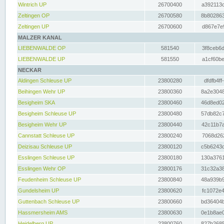
Wintrich UP
26700400
a392113c
Zeltingen OP
26700580
8b802863
Zeltingen UP
26700600
d867e7e9
MALZER KANAL
LIEBENWALDE OP
581540
3f8ceb6d
LIEBENWALDE UP
581550
a1cf60be
NECKAR
Aldingen Schleuse UP
23800280
dfdfb4ff
Beihingen Wehr UP
23800360
8a2e3048
Besigheim SKA
23800460
46d8ed02
Besigheim Schleuse UP
23800480
57db82c7
Besigheim Wehr UP
23800440
42c11b7a
Cannstatt Schleuse UP
23800240
7068d262
Deizisau Schleuse UP
23800120
c5b6243d
Esslingen Schleuse UP
23800180
130a3761
Esslingen Wehr OP
23800176
31c32a38
Feudenheim Schleuse UP
23800840
48a939b9
Gundelsheim UP
23800620
fc1072e4
Guttenbach Schleuse UP
23800660
bd36404b
Hassmersheim AMS
23800630
0e1b8ae0
Heidelberg UP
23800760
827b2685