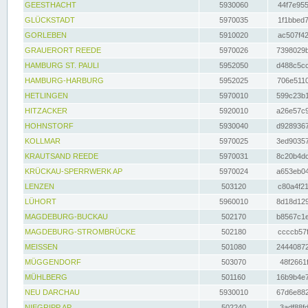
GEESTHACHT
5930060
44f7e955
GLÜCKSTADT
5970035
1f1bbed7
GORLEBEN
5910020
ac507f42
GRAUERORT REEDE
5970026
7398029b
HAMBURG ST. PAULI
5952050
d488c5cc
HAMBURG-HARBURG
5952025
706e5110
HETLINGEN
5970010
599c23b1
HITZACKER
5920010
a26e57c9
HOHNSTORF
5930040
d9289367
KOLLMAR
5970025
3ed90357
KRAUTSAND REEDE
5970031
8c20b4dc
KRÜCKAU-SPERRWERK AP
5970024
a653eb04
LENZEN
503120
c80a4f21
LÜHORT
5960010
8d18d129
MAGDEBURG-BUCKAU
502170
b8567c1e
MAGDEBURG-STROMBRÜCKE
502180
ccccb57f
MEISSEN
501080
24440872
MÜGGENDORF
503070
48f2661f
MÜHLBERG
501160
16b9b4e7
NEU DARCHAU
5930010
67d6e882
NIEGRIPP AP
502240
3adf88fd