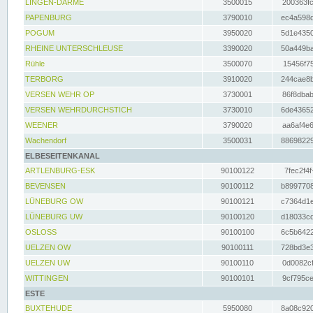
LINGEN-DARME
3500015
200363fc
PAPENBURG
3790010
ec4a598d
POGUM
3950020
5d1e4350
RHEINE UNTERSCHLEUSE
3390020
50a449ba
Rühle
3500070
15456f75
TERBORG
3910020
244cae8b
VERSEN WEHR OP
3730001
86f8dbab
VERSEN WEHRDURCHSTICH
3730010
6de43652
WEENER
3790020
aa6af4e6
Wachendorf
3500031
88698229
ELBESEITENKANAL
ARTLENBURG-ESK
90100122
7fec2f4f
BEVENSEN
90100112
b8997708
LÜNEBURG OW
90100121
c7364d1e
LÜNEBURG UW
90100120
d18033cd
OSLOSS
90100100
6c5b6422
UELZEN OW
90100111
728bd3e3
UELZEN UW
90100110
0d0082cf
WITTINGEN
90100101
9cf795ce
ESTE
BUXTEHUDE
5950080
8a08c920