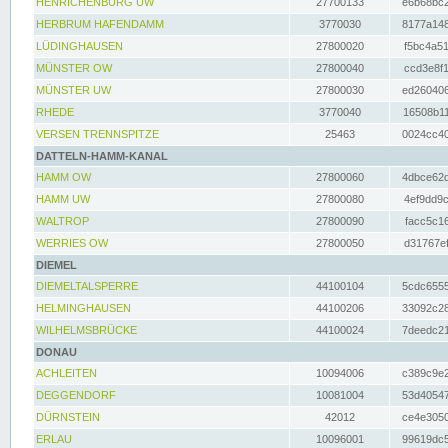
HENRICHENBURG UW
27700133
e6b68bc2
HERBRUM HAFENDAMM
3770030
8177a148
LÜDINGHAUSEN
27800020
f5bc4a51
MÜNSTER OW
27800040
ccd3e8f1
MÜNSTER UW
27800030
ed260406
RHEDE
3770040
16508b11
VERSEN TRENNSPITZE
25463
0024cc40
DATTELN-HAMM-KANAL
HAMM OW
27800060
4dbce62d
HAMM UW
27800080
4ef9dd9c
WALTROP
27800090
facc5c16
WERRIES OW
27800050
d31767ef
DIEMEL
DIEMELTALSPERRE
44100104
5cdc6555
HELMINGHAUSEN
44100206
33092c28
WILHELMSBRÜCKE
44100024
7deedc21
DONAU
ACHLEITEN
10094006
c389c9e2
DEGGENDORF
10081004
53d40547
DÜRNSTEIN
42012
ce4e3050
ERLAU
10096001
99619dc5