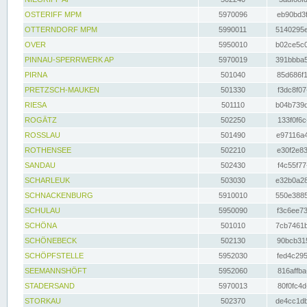
OSTERIFF MPM
5970096
eb90bd3f
OTTERNDORF MPM
5990011
5140295e
OVER
5950010
b02ce5c0
PINNAU-SPERRWERK AP
5970019
391bbba5
PIRNA
501040
85d686f1
PRETZSCH-MAUKEN
501330
f3dc8f07
RIESA
501110
b04b739d
ROGÄTZ
502250
133f0f6c
ROSSLAU
501490
e97116a4
ROTHENSEE
502210
e30f2e83
SANDAU
502430
f4c55f77
SCHARLEUK
503030
e32b0a28
SCHNACKENBURG
5910010
550e3885
SCHULAU
5950090
f3c6ee73
SCHÖNA
501010
7cb7461b
SCHÖNEBECK
502130
90bcb315
SCHÖPFSTELLE
5952030
fed4c295
SEEMANNSHÖFT
5952060
816affba
STADERSAND
5970013
80f0fc4d
STORKAU
502370
de4cc1db