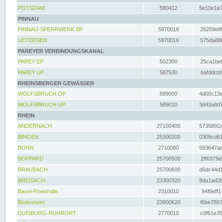
POTSDAM
580412
5e10e1e7
PINNAU
PINNAU-SPERRWERK BP
5970018
26259e8f
UETERSEN
5970016
575da86f
PAREYER VERBINDUNGSKANAL
PAREY EP
502300
25ca1bef
PAREY UP
587530
bafddcbf
RHEINSBERGER GEWÄSSER
WOLFSBRUCH OP
589000
4d00c13e
WOLFSBRUCH UP
589010
3d43a8d7
RHEIN
ANDERNACH
27100400
5735892a
BINGEN
25300200
0309cd61
BONN
2710080
593647aa
BOPPARD
25700500
2ff6379d
BRAUBACH
25700600
d6dc44d1
BREISACH
23300320
9da1ad2b
Basel-Rheinhalle
2310010
94f6eff1
Bodenheim
23900620
f6be7857
DUISBURG-RUHRORT
2770010
c0f51e35