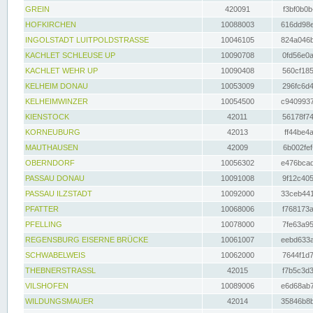
GREIN
420091
f3bf0b0b
HOFKIRCHEN
10088003
616dd98e
INGOLSTADT LUITPOLDSTRASSE
10046105
824a046b
KACHLET SCHLEUSE UP
10090708
0fd56e0a
KACHLET WEHR UP
10090408
560cf185
KELHEIM DONAU
10053009
296fc6d4
KELHEIMWINZER
10054500
c9409937
KIENSTOCK
42011
56178f74
KORNEUBURG
42013
ff44be4a
MAUTHAUSEN
42009
6b002fef
OBERNDORF
10056302
e476bcad
PASSAU DONAU
10091008
9f12c405
PASSAU ILZSTADT
10092000
33ceb441
PFATTER
10068006
f768173a
PFELLING
10078000
7fe63a95
REGENSBURG EISERNE BRÜCKE
10061007
eebd633a
SCHWABELWEIS
10062000
7644f1d7
THEBNERSTRASSL
42015
f7b5c3d3
VILSHOFEN
10089006
e6d68ab7
WILDUNGSMAUER
42014
35846b8b