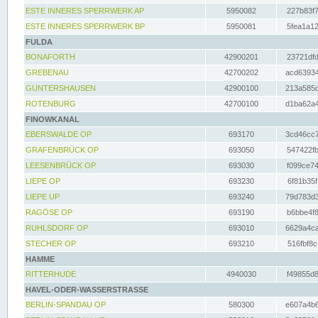
ESTE INNERES SPERRWERK AP
5950082
227b83f7
ESTE INNERES SPERRWERK BP
5950081
5fea1a12
FULDA
BONAFORTH
42900201
23721dfd
GREBENAU
42700202
acd63934
GUNTERSHAUSEN
42900100
213a585d
ROTENBURG
42700100
d1ba62a4
FINOWKANAL
EBERSWALDE OP
693170
3cd46cc7
GRAFENBRÜCK OP
693050
547422fb
LEESENBRÜCK OP
693030
f099ce74
LIEPE OP
693230
6f81b35f
LIEPE UP
693240
79d783d3
RAGÖSE OP
693190
b6bbe4f8
RUHLSDORF OP
693010
6629a4ca
STECHER OP
693210
516fbf8c
HAMME
RITTERHUDE
4940030
f49855d8
HAVEL-ODER-WASSERSTRASSE
BERLIN-SPANDAU OP
580300
e607a4b6