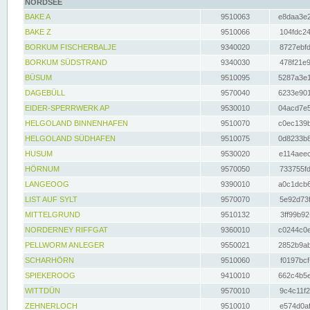
NORDSEE
BAKE A
9510063
e8daa3e2
BAKE Z
9510066
104fdc24
BORKUM FISCHERBALJE
9340020
8727ebfd
BORKUM SÜDSTRAND
9340030
478f21e9
BÜSUM
9510095
5287a3e1
DAGEBÜLL
9570040
6233e901
EIDER-SPERRWERK AP
9530010
04acd7e5
HELGOLAND BINNENHAFEN
9510070
c0ec139b
HELGOLAND SÜDHAFEN
9510075
0d8233b8
HUSUM
9530020
e114aeec
HÖRNUM
9570050
733755fd
LANGEOOG
9390010
a0c1dcb6
LIST AUF SYLT
9570070
5e92d73f
MITTELGRUND
9510132
3ff99b92
NORDERNEY RIFFGAT
9360010
c0244c0e
PELLWORM ANLEGER
9550021
2852b9ab
SCHARHÖRN
9510060
f0197bcf
SPIEKEROOG
9410010
662c4b5e
WITTDÜN
9570010
9c4c11f2
ZEHNERLOCH
9510010
e574d0af