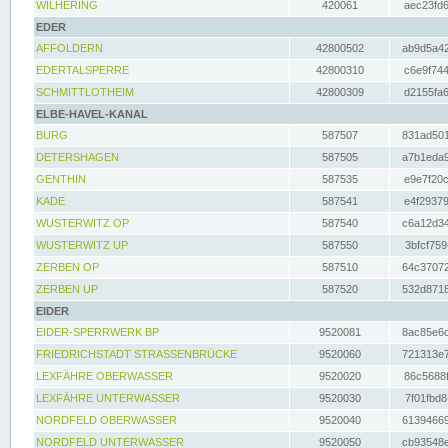
WILHERING
420061
aec23fd6
EDER
AFFOLDERN
42800502
ab9d5a42
EDERTALSPERRE
42800310
c6e9f744
SCHMITTLOTHEIM
42800309
d2155fa6
ELBE-HAVEL-KANAL
BURG
587507
831ad501
DETERSHAGEN
587505
a7b1eda9
GENTHIN
587535
e9e7f20c
KADE
587541
e4f29379
WUSTERWITZ OP
587540
c6a12d34
WUSTERWITZ UP
587550
3bfcf759
ZERBEN OP
587510
64c37072
ZERBEN UP
587520
532d8718
EIDER
EIDER-SPERRWERK BP
9520081
8ac85e6c
FRIEDRICHSTADT STRASSENBRÜCKE
9520060
721313e7
LEXFÄHRE OBERWASSER
9520020
86c5688f
LEXFÄHRE UNTERWASSER
9520030
7f01fbd8
NORDFELD OBERWASSER
9520040
61394669
NORDFELD UNTERWASSER
9520050
cb93548e