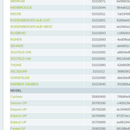
MEHRUM
31010071
be05603a
NIENBRÜGGE
31010044
864a8111
RECKE
31010011
7af19499
RODENBERGER AUE-OST
31010051
6288de60
RODENBERGER AUE-WEST
31010052
eb24b5a3
RUSBEND
31010043
c1f06401
RÜHEN
31010093
4ed5f6da
SEHNDE
31010070
ab0d9117
SÜLFELD OW
31010092
a8604e8f
SÜLFELD UW
31010091
892183d6
THUNE
31010080
42b865fb
VELSDORF
3101012
36f80081
VORSFELDE
31010090
dbb2bb9f
WARBER GRABEN
31010040
2f1080ba
MOSEL
Cochem
26900400
768df4e9
Detzem OP
26700180
c40912fd
Detzem UP
26700200
dc344605
Enkirch OP
26700880
87207dcd
Enkirch UP
26700900
ee861944
Fankel OP
26900280
68198b48