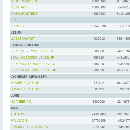
HERRENHAUSEN
48800108
8134af78
NEUSTADT
48800200
dda39817
SCHWARMSTEDT
48800301
8e16bd66
LEK
KRIMPEN
123456784
f5c96f13
LESUM
WASSERHORST
4930010
76844306
LANDWEHRKANAL
BERLIN-OBERSCHLEUSE OP
586600
24ce3282
BERLIN-OBERSCHLEUSE UP
586610
c42ad3df
BERLIN-UNTERSCHLEUSE OP
586620
503ad891
BERLIN-UNTERSCHLEUSE UP
586630
d198c901
LYCHENER GEWÄSSER
HIMMELPFORT OP
581110
bcdfa310
HIMMELPFORT UP
581120
9592d736
LÜHE
HORNEBURG
5960020
3244d787
MAIN
ASTHEIM
24300406
3de69bf8
FAULBACH
24700109
a919f57f
FRANKFURT OSTHAFEN
24700404
66ff3eb4