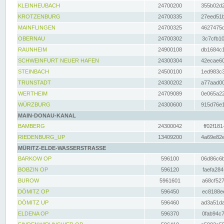
KLEINHEUBACH
24700200
355b02d2
KROTZENBURG
24700335
27eed51b
MAINFLINGEN
24700325
4627475d
OBERNAU
24700302
3c7cfb10
RAUNHEIM
24900108
db1684c1
SCHWEINFURT NEUER HAFEN
24300304
42ecae60
STEINBACH
24500100
1ed983c3
TRUNSTADT
24300202
a77aad00
WERTHEIM
24709089
0e065a22
WÜRZBURG
24300600
915d76e1
MAIN-DONAU-KANAL
BAMBERG
24300042
ff02f181
RIEDENBURG_UP
13409200
4a69e82e
MÜRITZ-ELDE-WASSERSTRASSE
BARKOW OP
596100
06d86c6b
BOBZIN OP
596120
faefa284
BUROW
5961601
a68cf527
DÖMITZ OP
596450
ec8188ee
DÖMITZ UP
596460
ad3a51da
ELDENA OP
596370
0fab94c7