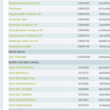
Pleidelsheim Schleuse UP
23800400
6e183f4b
Plochingen
23800100
be7ce40e
Poppenweiler Schleuse UP
23800300
f4854a4c
Rockenau SKA
23800690
4c00a166
Rockenau Schleuse UP
23800680
5ab4f00f
Schwabenheim Schleuse UP
23800800
ec9d3a4d
Untertürkheim Schleuse UP
23800220
a5ca02fb
Wieblingen Wehr UP neu
23800780
66d887a6
Ziegelhausen AMS
23800745
3944c1fd
NEUE MAAS
ROTTERDAM
123456786
a269e3be
NORD-OSTSEE-KANAL
AWK STROHBRÜCK
5970069
0e192297
NOK BREIHOLZ
5970075
4a904d59
NOK BRUNSBÜTTEL
5970091
85fc0dac
NOK DÜKERSWISCH
5970085
3954300d
NOK KIEL AUSSEN
5650068
6dc44585
NOK KIEL BINNEN
5979020
8af24d6a
NOK KÖNIGSFÖRDE
5970067
d0ec2790
NOK RENDSBURG
5970074
8c8afb56