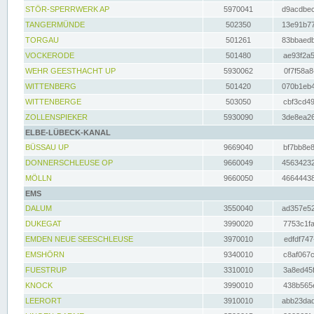
STÖR-SPERRWERK AP
5970041
d9acdbec
TANGERMÜNDE
502350
13e91b77
TORGAU
501261
83bbaedb
VOCKERODE
501480
ae93f2a5
WEHR GEESTHACHT UP
5930062
0f7f58a8
WITTENBERG
501420
070b1eb4
WITTENBERGE
503050
cbf3cd49
ZOLLENSPIEKER
5930090
3de8ea26
ELBE-LÜBECK-KANAL
BÜSSAU UP
9669040
bf7bb8e8
DONNERSCHLEUSE OP
9660049
45634232
MÖLLN
9660050
46644438
EMS
DALUM
3550040
ad357e52
DUKEGAT
3990020
7753c1fa
EMDEN NEUE SEESCHLEUSE
3970010
edfdf747
EMSHÖRN
9340010
c8af067c
FUESTRUP
3310010
3a8ed45f
KNOCK
3990010
438b565e
LEERORT
3910010
abb23dad