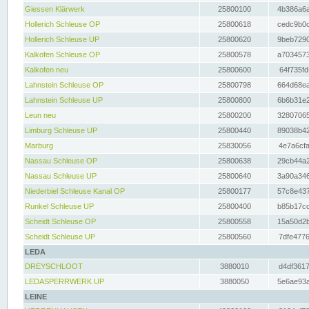
Giessen Klärwerk
25800100
4b386a6a
Hollerich Schleuse OP
25800618
cedc9b0c
Hollerich Schleuse UP
25800620
9beb7290
Kalkofen Schleuse OP
25800578
a7034573
Kalkofen neu
25800600
64f735fd
Lahnstein Schleuse OP
25800798
664d68ea
Lahnstein Schleuse UP
25800800
6b6b31e2
Leun neu
25800200
32807065
Limburg Schleuse UP
25800440
89038b42
Marburg
25830056
4e7a6cfa
Nassau Schleuse OP
25800638
29cb44a2
Nassau Schleuse UP
25800640
3a90a346
Niederbiel Schleuse Kanal OP
25800177
57c8e437
Runkel Schleuse UP
25800400
b85b17cc
Scheidt Schleuse OP
25800558
15a50d2b
Scheidt Schleuse UP
25800560
7dfe4776
LEDA
DREYSCHLOOT
3880010
d4df3617
LEDASPERRWERK UP
3880050
5e6ae93a
LEINE