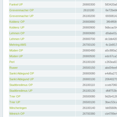
Fankel UP
26900300
583420a8
Grevenmacher OP
2610180
6e72bebf
Grevenmacher UP
26100200
69308142
Koblenz OP
26900880
3f64ff08
Koblenz UP
26900900
9dbcac54
Lehmen OP
26900680
d0abe01a
Lehmen UP
26900700
dc1bb420
Mehring AMS
26700100
4c1b6f17
Müden OP
26900480
a5c880a3
Müden UP
26900500
edc67ca3
Perl
26100100
c263ea53
Ruwer
26500150
abd34ee6
Sankt Aldegund OP
26900080
e4d6a271
Sankt Aldegund UP
26900100
20640279
Stadtbredimus OP
26100110
cceb7060
Stadtbredimus UP
26100130
dfdf753b
Trier OP
26500080
9d2b4126
Trier UP
26500100
3bec53ca
Wincheringen
26100140
bb5560fc
Wintrich OP
26700380
cb4789e4