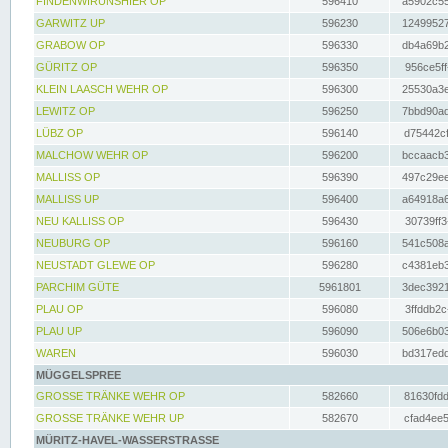
FINDENWIRUNSHIER OP
596410
a5902c55
GARWITZ UP
596230
12499527
GRABOW OP
596330
db4a69b2
GÜRITZ OP
596350
956ce5ff
KLEIN LAASCH WEHR OP
596300
25530a3e
LEWITZ OP
596250
7bbd90ad
LÜBZ OP
596140
d75442cf
MALCHOW WEHR OP
596200
bccaacb3
MALLISS OP
596390
497c29ee
MALLISS UP
596400
a64918a6
NEU KALLISS OP
596430
30739ff3
NEUBURG OP
596160
541c508a
NEUSTADT GLEWE OP
596280
c4381eb3
PARCHIM GÜTE
5961801
3dec3921
PLAU OP
596080
3ffddb2c
PLAU UP
596090
506e6b03
WAREN
596030
bd317edd
MÜGGELSPREE
GROSSE TRÄNKE WEHR OP
582660
81630fdd
GROSSE TRÄNKE WEHR UP
582670
cfad4ee5
MÜRITZ-HAVEL-WASSERSTRASSE