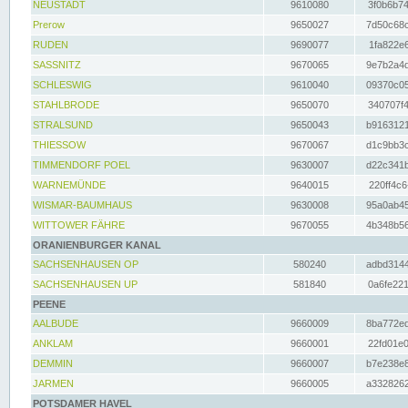
NEUSTADT
9610080
3f0b6b74
Prerow
9650027
7d50c68c
RUDEN
9690077
1fa822e6
SASSNITZ
9670065
9e7b2a4d
SCHLESWIG
9610040
09370c05
STAHLBRODE
9650070
340707f4
STRALSUND
9650043
b9163121
THIESSOW
9670067
d1c9bb3c
TIMMENDORF POEL
9630007
d22c341b
WARNEMÜNDE
9640015
220ff4c6
WISMAR-BAUMHAUS
9630008
95a0ab45
WITTOWER FÄHRE
9670055
4b348b56
ORANIENBURGER KANAL
SACHSENHAUSEN OP
580240
adbd3144
SACHSENHAUSEN UP
581840
0a6fe221
PEENE
AALBUDE
9660009
8ba772ed
ANKLAM
9660001
22fd01e0
DEMMIN
9660007
b7e238e8
JARMEN
9660005
a3328262
POTSDAMER HAVEL