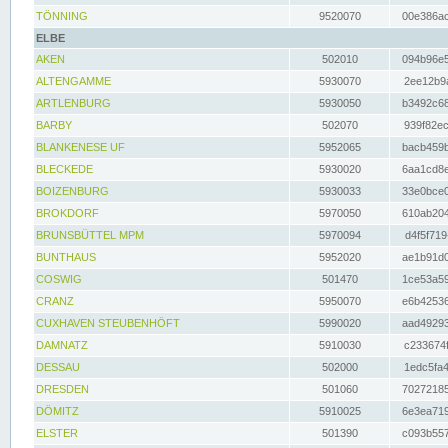
TÖNNING
9520070
00e386ac
ELBE
AKEN
502010
094b96e5
ALTENGAMME
5930070
2ee12b9a
ARTLENBURG
5930050
b3492c68
BARBY
502070
939f82ec
BLANKENESE UF
5952065
bacb459b
BLECKEDE
5930020
6aa1cd8e
BOIZENBURG
5930033
33e0bce0
BROKDORF
5970050
610ab204
BRUNSBÜTTEL MPM
5970094
d4f5f719
BUNTHAUS
5952020
ae1b91d0
COSWIG
501470
1ce53a59
CRANZ
5950070
e6b42536
CUXHAVEN STEUBENHÖFT
5990020
aad49293
DAMNATZ
5910030
c233674f
DESSAU
502000
1edc5fa4
DRESDEN
501060
70272185
DÖMITZ
5910025
6e3ea719
ELSTER
501390
c093b557