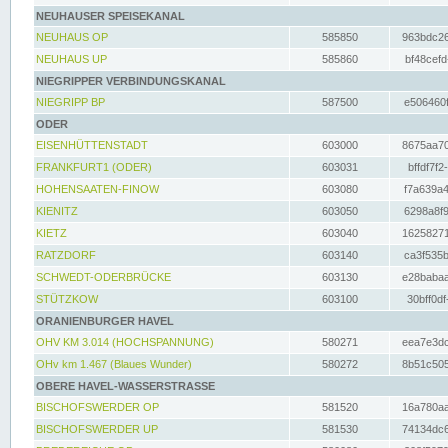
NEUHAUSER SPEISEKANAL
NEUHAUS OP
585850
963bdc26
NEUHAUS UP
585860
bf48cefd
NIEGRIPPER VERBINDUNGSKANAL
NIEGRIPP BP
587500
e506460f
ODER
EISENHÜTTENSTADT
603000
8675aa70
FRANKFURT1 (ODER)
603031
bffdf7f2
HOHENSAATEN-FINOW
603080
f7a639a4
KIENITZ
603050
6298a8f9
KIETZ
603040
16258271
RATZDORF
603140
ca3f535b
SCHWEDT-ODERBRÜCKE
603130
e28babaa
STÜTZKOW
603100
30bff0df
ORANIENBURGER HAVEL
OHV KM 3.014 (HOCHSPANNUNG)
580271
eea7e3dc
OHv km 1.467 (Blaues Wunder)
580272
8b51c505
OBERE HAVEL-WASSERSTRASSE
BISCHOFSWERDER OP
581520
16a780aa
BISCHOFSWERDER UP
581530
74134dc6