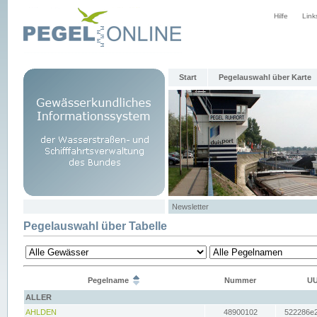
Hilfe
Link
Start
Pegelauswahl über Karte
Newsletter
Pegelauswahl über Tabelle
Pegelname
Nummer
UU
ALLER
AHLDEN
48900102
522286e2