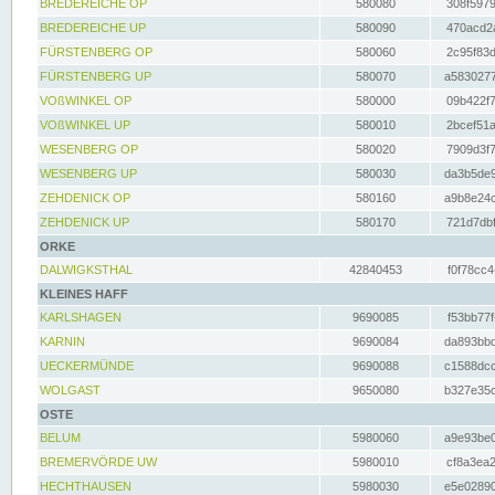
BREDEREICHE OP
580080
308f5979
BREDEREICHE UP
580090
470acd2a
FÜRSTENBERG OP
580060
2c95f83d
FÜRSTENBERG UP
580070
a5830277
VOßWINKEL OP
580000
09b422f7
VOßWINKEL UP
580010
2bcef51a
WESENBERG OP
580020
7909d3f7
WESENBERG UP
580030
da3b5de9
ZEHDENICK OP
580160
a9b8e24c
ZEHDENICK UP
580170
721d7dbf
ORKE
DALWIGKSTHAL
42840453
f0f78cc4
KLEINES HAFF
KARLSHAGEN
9690085
f53bb77f
KARNIN
9690084
da893bbd
UECKERMÜNDE
9690088
c1588dcc
WOLGAST
9650080
b327e35c
OSTE
BELUM
5980060
a9e93be0
BREMERVÖRDE UW
5980010
cf8a3ea2
HECHTHAUSEN
5980030
e5e02890