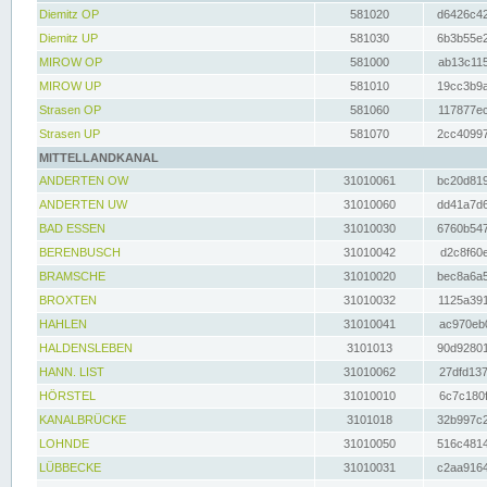
Diemitz OP
581020
d6426c42
Diemitz UP
581030
6b3b55e2
MIROW OP
581000
ab13c115
MIROW UP
581010
19cc3b9a
Strasen OP
581060
117877ec
Strasen UP
581070
2cc40997
MITTELLANDKANAL
ANDERTEN OW
31010061
bc20d819
ANDERTEN UW
31010060
dd41a7d6
BAD ESSEN
31010030
6760b547
BERENBUSCH
31010042
d2c8f60e
BRAMSCHE
31010020
bec8a6a5
BROXTEN
31010032
1125a391
HAHLEN
31010041
ac970eb0
HALDENSLEBEN
3101013
90d92801
HANN. LIST
31010062
27dfd137
HÖRSTEL
31010010
6c7c180f
KANALBRÜCKE
3101018
32b997c2
LOHNDE
31010050
516c4814
LÜBBECKE
31010031
c2aa9164