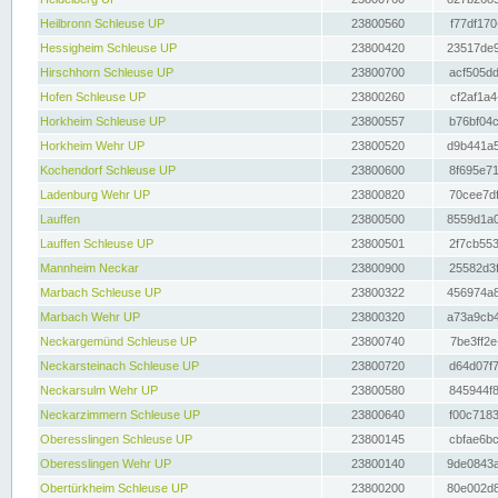
Heilbronn Schleuse UP
23800560
f77df170
Hessigheim Schleuse UP
23800420
23517de9
Hirschhorn Schleuse UP
23800700
acf505dd
Hofen Schleuse UP
23800260
cf2af1a4
Horkheim Schleuse UP
23800557
b76bf04c
Horkheim Wehr UP
23800520
d9b441a5
Kochendorf Schleuse UP
23800600
8f695e71
Ladenburg Wehr UP
23800820
70cee7df
Lauffen
23800500
8559d1a0
Lauffen Schleuse UP
23800501
2f7cb553
Mannheim Neckar
23800900
25582d3f
Marbach Schleuse UP
23800322
456974a8
Marbach Wehr UP
23800320
a73a9cb4
Neckargemünd Schleuse UP
23800740
7be3ff2e
Neckarsteinach Schleuse UP
23800720
d64d07f7
Neckarsulm Wehr UP
23800580
845944f8
Neckarzimmern Schleuse UP
23800640
f00c7183
Oberesslingen Schleuse UP
23800145
cbfae6bc
Oberesslingen Wehr UP
23800140
9de0843a
Obertürkheim Schleuse UP
23800200
80e002d8