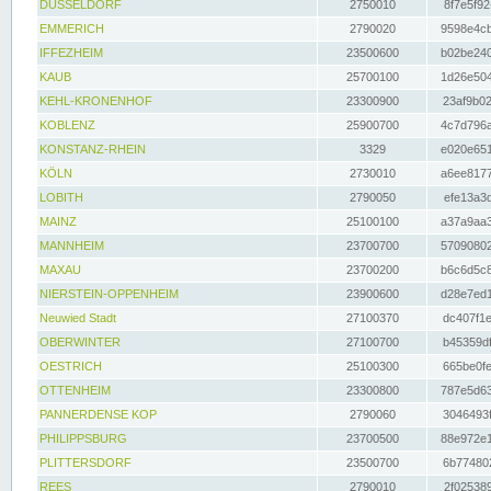
DÜSSELDORF
2750010
8f7e5f92
EMMERICH
2790020
9598e4cb
IFFEZHEIM
23500600
b02be240
KAUB
25700100
1d26e504
KEHL-KRONENHOF
23300900
23af9b02
KOBLENZ
25900700
4c7d796a
KONSTANZ-RHEIN
3329
e020e651
KÖLN
2730010
a6ee8177
LOBITH
2790050
efe13a3d
MAINZ
25100100
a37a9aa3
MANNHEIM
23700700
57090802
MAXAU
23700200
b6c6d5c8
NIERSTEIN-OPPENHEIM
23900600
d28e7ed1
Neuwied Stadt
27100370
dc407f1e
OBERWINTER
27100700
b45359df
OESTRICH
25100300
665be0fe
OTTENHEIM
23300800
787e5d63
PANNERDENSE KOP
2790060
3046493f
PHILIPPSBURG
23700500
88e972e1
PLITTERSDORF
23500700
6b774802
REES
2790010
2f025389