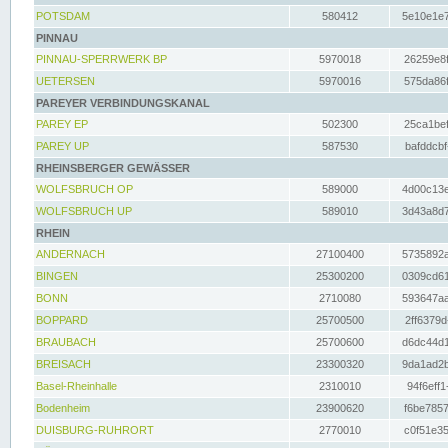
POTSDAM
580412
5e10e1e7
PINNAU
PINNAU-SPERRWERK BP
5970018
26259e8f
UETERSEN
5970016
575da86f
PAREYER VERBINDUNGSKANAL
PAREY EP
502300
25ca1bef
PAREY UP
587530
bafddcbf
RHEINSBERGER GEWÄSSER
WOLFSBRUCH OP
589000
4d00c13e
WOLFSBRUCH UP
589010
3d43a8d7
RHEIN
ANDERNACH
27100400
5735892a
BINGEN
25300200
0309cd61
BONN
2710080
593647aa
BOPPARD
25700500
2ff6379d
BRAUBACH
25700600
d6dc44d1
BREISACH
23300320
9da1ad2b
Basel-Rheinhalle
2310010
94f6eff1
Bodenheim
23900620
f6be7857
DUISBURG-RUHRORT
2770010
c0f51e35