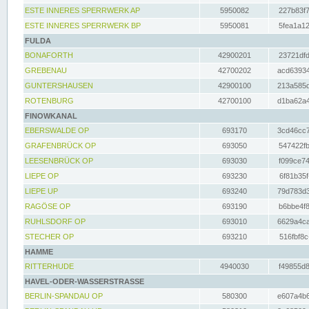
ESTE INNERES SPERRWERK AP
5950082
227b83f7
ESTE INNERES SPERRWERK BP
5950081
5fea1a12
FULDA
BONAFORTH
42900201
23721dfd
GREBENAU
42700202
acd63934
GUNTERSHAUSEN
42900100
213a585d
ROTENBURG
42700100
d1ba62a4
FINOWKANAL
EBERSWALDE OP
693170
3cd46cc7
GRAFENBRÜCK OP
693050
547422fb
LEESENBRÜCK OP
693030
f099ce74
LIEPE OP
693230
6f81b35f
LIEPE UP
693240
79d783d3
RAGÖSE OP
693190
b6bbe4f8
RUHLSDORF OP
693010
6629a4ca
STECHER OP
693210
516fbf8c
HAMME
RITTERHUDE
4940030
f49855d8
HAVEL-ODER-WASSERSTRASSE
BERLIN-SPANDAU OP
580300
e607a4b6