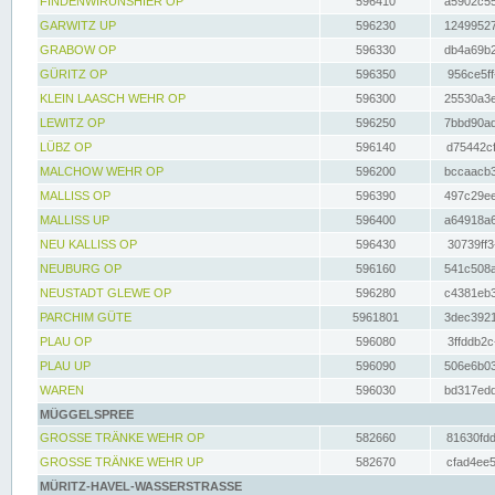
FINDENWIRUNSHIER OP
596410
a5902c55
GARWITZ UP
596230
12499527
GRABOW OP
596330
db4a69b2
GÜRITZ OP
596350
956ce5ff
KLEIN LAASCH WEHR OP
596300
25530a3e
LEWITZ OP
596250
7bbd90ad
LÜBZ OP
596140
d75442cf
MALCHOW WEHR OP
596200
bccaacb3
MALLISS OP
596390
497c29ee
MALLISS UP
596400
a64918a6
NEU KALLISS OP
596430
30739ff3
NEUBURG OP
596160
541c508a
NEUSTADT GLEWE OP
596280
c4381eb3
PARCHIM GÜTE
5961801
3dec3921
PLAU OP
596080
3ffddb2c
PLAU UP
596090
506e6b03
WAREN
596030
bd317edd
MÜGGELSPREE
GROSSE TRÄNKE WEHR OP
582660
81630fdd
GROSSE TRÄNKE WEHR UP
582670
cfad4ee5
MÜRITZ-HAVEL-WASSERSTRASSE