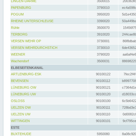
LINGEN-DARME
3500015
200363fc
PAPENBURG
3790010
ec4a598d
POGUM
3950020
5d1e4350
RHEINE UNTERSCHLEUSE
3390020
50a449ba
Rühle
3500070
15456f75
TERBORG
3910020
244cae8b
VERSEN WEHR OP
3730001
86f8dbab
VERSEN WEHRDURCHSTICH
3730010
6de43652
WEENER
3790020
aa6af4e6
Wachendorf
3500031
88698229
ELBESEITENKANAL
ARTLENBURG-ESK
90100122
7fec2f4f
BEVENSEN
90100112
b8997708
LÜNEBURG OW
90100121
c7364d1e
LÜNEBURG UW
90100120
d18033cd
OSLOSS
90100100
6c5b6422
UELZEN OW
90100111
728bd3e3
UELZEN UW
90100110
0d0082cf
WITTINGEN
90100101
9cf795ce
ESTE
BUXTEHUDE
5950080
8a08c920