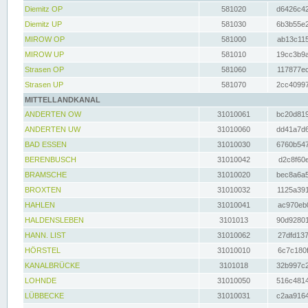
Diemitz OP
581020
d6426c42
Diemitz UP
581030
6b3b55e2
MIROW OP
581000
ab13c115
MIROW UP
581010
19cc3b9a
Strasen OP
581060
117877ec
Strasen UP
581070
2cc40997
MITTELLANDKANAL
ANDERTEN OW
31010061
bc20d819
ANDERTEN UW
31010060
dd41a7d6
BAD ESSEN
31010030
6760b547
BERENBUSCH
31010042
d2c8f60e
BRAMSCHE
31010020
bec8a6a5
BROXTEN
31010032
1125a391
HAHLEN
31010041
ac970eb0
HALDENSLEBEN
3101013
90d92801
HANN. LIST
31010062
27dfd137
HÖRSTEL
31010010
6c7c180f
KANALBRÜCKE
3101018
32b997c2
LOHNDE
31010050
516c4814
LÜBBECKE
31010031
c2aa9164