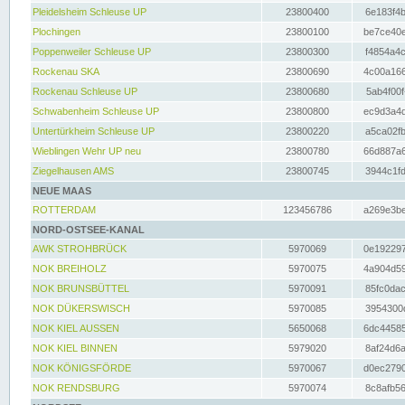
Pleidelsheim Schleuse UP
23800400
6e183f4b
Plochingen
23800100
be7ce40e
Poppenweiler Schleuse UP
23800300
f4854a4c
Rockenau SKA
23800690
4c00a166
Rockenau Schleuse UP
23800680
5ab4f00f
Schwabenheim Schleuse UP
23800800
ec9d3a4d
Untertürkheim Schleuse UP
23800220
a5ca02fb
Wieblingen Wehr UP neu
23800780
66d887a6
Ziegelhausen AMS
23800745
3944c1fd
NEUE MAAS
ROTTERDAM
123456786
a269e3be
NORD-OSTSEE-KANAL
AWK STROHBRÜCK
5970069
0e192297
NOK BREIHOLZ
5970075
4a904d59
NOK BRUNSBÜTTEL
5970091
85fc0dac
NOK DÜKERSWISCH
5970085
3954300d
NOK KIEL AUSSEN
5650068
6dc44585
NOK KIEL BINNEN
5979020
8af24d6a
NOK KÖNIGSFÖRDE
5970067
d0ec2790
NOK RENDSBURG
5970074
8c8afb56