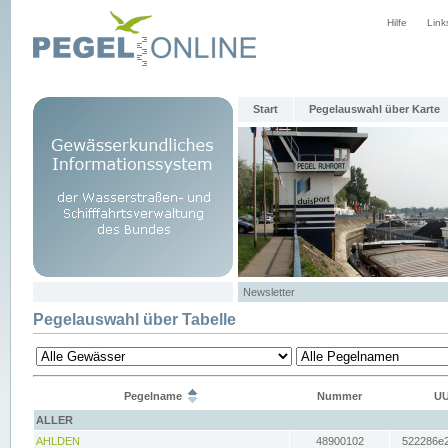
Hilfe
Link
Start
Pegelauswahl über Karte
Newsletter
Pegelauswahl über Tabelle
Pegelname
Nummer
UU
ALLER
AHLDEN
48900102
522286e2