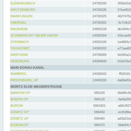
KLEINHEUBACH
24700200
355b02d2
KROTZENBURG
24700335
27eed51b
MAINFLINGEN
24700325
4627475d
OBERNAU
24700302
3c7cfb10
RAUNHEIM
24900108
db1684c1
SCHWEINFURT NEUER HAFEN
24300304
42ecae60
STEINBACH
24500100
1ed983c3
TRUNSTADT
24300202
a77aad00
WERTHEIM
24709089
0e065a22
WÜRZBURG
24300600
915d76e1
MAIN-DONAU-KANAL
BAMBERG
24300042
ff02f181
RIEDENBURG_UP
13409200
4a69e82e
MÜRITZ-ELDE-WASSERSTRASSE
BARKOW OP
596100
06d86c6b
BOBZIN OP
596120
faefa284
BUROW
5961601
a68cf527
DÖMITZ OP
596450
ec8188ee
DÖMITZ UP
596460
ad3a51da
ELDENA OP
596370
0fab94c7