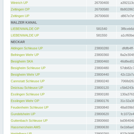
Wintrich UP
26700400
a392113c
Zeltingen OP
26700580
8b802863
Zeltingen UP
26700600
d867e7e9
MALZER KANAL
LIEBENWALDE OP
581540
3f8ceb6d
LIEBENWALDE UP
581550
a1cf60be
NECKAR
Aldingen Schleuse UP
23800280
dfdfb4ff
Beihingen Wehr UP
23800360
8a2e3048
Besigheim SKA
23800460
46d8ed02
Besigheim Schleuse UP
23800480
57db82c7
Besigheim Wehr UP
23800440
42c11b7a
Cannstatt Schleuse UP
23800240
7068d262
Deizisau Schleuse UP
23800120
c5b6243d
Esslingen Schleuse UP
23800180
130a3761
Esslingen Wehr OP
23800176
31c32a38
Feudenheim Schleuse UP
23800840
48a939b9
Gundelsheim UP
23800620
fc1072e4
Guttenbach Schleuse UP
23800660
bd36404b
Hassmersheim AMS
23800630
0e1b8ae0
Heidelberg UP
23800760
827b2685