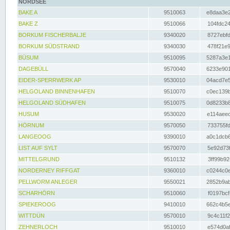
NORDSEE
BAKE A
9510063
e8daa3e2
BAKE Z
9510066
104fdc24
BORKUM FISCHERBALJE
9340020
8727ebfd
BORKUM SÜDSTRAND
9340030
478f21e9
BÜSUM
9510095
5287a3e1
DAGEBÜLL
9570040
6233e901
EIDER-SPERRWERK AP
9530010
04acd7e5
HELGOLAND BINNENHAFEN
9510070
c0ec139b
HELGOLAND SÜDHAFEN
9510075
0d8233b8
HUSUM
9530020
e114aeec
HÖRNUM
9570050
733755fd
LANGEOOG
9390010
a0c1dcb6
LIST AUF SYLT
9570070
5e92d73f
MITTELGRUND
9510132
3ff99b92
NORDERNEY RIFFGAT
9360010
c0244c0e
PELLWORM ANLEGER
9550021
2852b9ab
SCHARHÖRN
9510060
f0197bcf
SPIEKEROOG
9410010
662c4b5e
WITTDÜN
9570010
9c4c11f2
ZEHNERLOCH
9510010
e574d0af