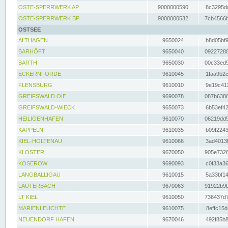
OSTE-SPERRWERK AP
9000000590
8c3295dc
OSTE-SPERRWERK BP
9000000532
7cb4566b
OSTSEE
ALTHAGEN
9650024
b8d05bf9
BARHÖFT
9650040
09227288
BARTH
9650030
00c33ed9
ECKERNFÖRDE
9610045
1faa9b2c
FLENSBURG
9610010
9e19c411
GREIFSWALD OIE
9690078
087b6386
GREIFSWALD-WIECK
9650073
6b53ef42
HEILIGENHAFEN
9610070
06219dd9
KAPPELN
9610035
b09f2243
KIEL-HOLTENAU
9610066
3ad4013f
KLOSTER
9670050
905e7328
KOSEROW
9690093
c0f33a36
LANGBALLIGAU
9610015
5a33bf14
LAUTERBACH
9670063
91922b9b
LT KIEL
9610050
736437d7
MARIENLEUCHTE
9610075
8effc15d
NEUENDORF HAFEN
9670046
492f85b8