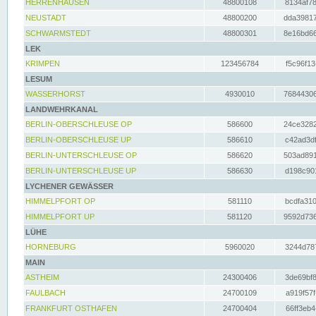
HERRENHAUSEN
48800108
8134af78
NEUSTADT
48800200
dda39817
SCHWARMSTEDT
48800301
8e16bd66
LEK
KRIMPEN
123456784
f5c96f13
LESUM
WASSERHORST
4930010
76844306
LANDWEHRKANAL
BERLIN-OBERSCHLEUSE OP
586600
24ce3282
BERLIN-OBERSCHLEUSE UP
586610
c42ad3df
BERLIN-UNTERSCHLEUSE OP
586620
503ad891
BERLIN-UNTERSCHLEUSE UP
586630
d198c901
LYCHENER GEWÄSSER
HIMMELPFORT OP
581110
bcdfa310
HIMMELPFORT UP
581120
9592d736
LÜHE
HORNEBURG
5960020
3244d787
MAIN
ASTHEIM
24300406
3de69bf8
FAULBACH
24700109
a919f57f
FRANKFURT OSTHAFEN
24700404
66ff3eb4