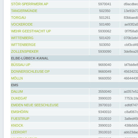
STÖR-SPERRWERK AP
5970041
d9acdbec
TANGERMÜNDE
502350
13e91b77
TORGAU
501261
83bbaedb
VOCKERODE
501480
ae93f2a5
WEHR GEESTHACHT UP
5930062
0f7f58a8
WITTENBERG
501420
070b1eb4
WITTENBERGE
503050
cbf3cd49
ZOLLENSPIEKER
5930090
3de8ea26
ELBE-LÜBECK-KANAL
BÜSSAU UP
9669040
bf7bb8e8
DONNERSCHLEUSE OP
9660049
45634232
MÖLLN
9660050
46644438
EMS
DALUM
3550040
ad357e52
DUKEGAT
3990020
7753c1fa
EMDEN NEUE SEESCHLEUSE
3970010
edfdf747
EMSHÖRN
9340010
c8af067c
FUESTRUP
3310010
3a8ed45f
KNOCK
3990010
438b565e
LEERORT
3910010
abb23dad