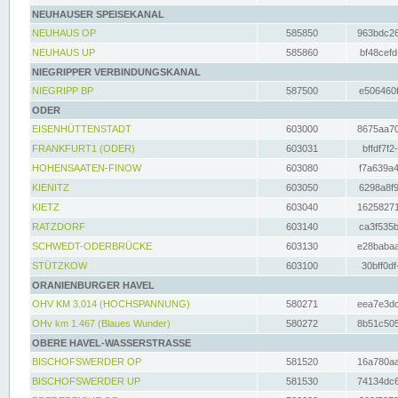
NEUHAUSER SPEISEKANAL
NEUHAUS OP
585850
963bdc26
NEUHAUS UP
585860
bf48cefd
NIEGRIPPER VERBINDUNGSKANAL
NIEGRIPP BP
587500
e506460f
ODER
EISENHÜTTENSTADT
603000
8675aa70
FRANKFURT1 (ODER)
603031
bffdf7f2
HOHENSAATEN-FINOW
603080
f7a639a4
KIENITZ
603050
6298a8f9
KIETZ
603040
16258271
RATZDORF
603140
ca3f535b
SCHWEDT-ODERBRÜCKE
603130
e28babaa
STÜTZKOW
603100
30bff0df
ORANIENBURGER HAVEL
OHV KM 3.014 (HOCHSPANNUNG)
580271
eea7e3dc
OHv km 1.467 (Blaues Wunder)
580272
8b51c505
OBERE HAVEL-WASSERSTRASSE
BISCHOFSWERDER OP
581520
16a780aa
BISCHOFSWERDER UP
581530
74134dc6