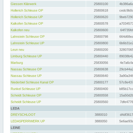
Giessen Klärwerk
25800100
4b386a6a
Hollerich Schleuse OP
25800618
cedc9b0c
Hollerich Schleuse UP
25800620
9beb7290
Kalkofen Schleuse OP
25800578
a7034573
Kalkofen neu
25800600
64f735fd
Lahnstein Schleuse OP
25800798
664d68ea
Lahnstein Schleuse UP
25800800
6b6b31e2
Leun neu
25800200
32807065
Limburg Schleuse UP
25800440
89038b42
Marburg
25830056
4e7a6cfa
Nassau Schleuse OP
25800638
29cb44a2
Nassau Schleuse UP
25800640
3a90a346
Niederbiel Schleuse Kanal OP
25800177
57c8e437
Runkel Schleuse UP
25800400
b85b17cc
Scheidt Schleuse OP
25800558
15a50d2b
Scheidt Schleuse UP
25800560
7dfe4776
LEDA
DREYSCHLOOT
3880010
d4df3617
LEDASPERRWERK UP
3880050
5e6ae93a
LEINE