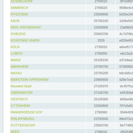
DÜSSELDORF
2750010
8f7e5f92
EMMERICH
2790020
9598e4cb
IFFEZHEIM
23500600
b02be240
KAUB
25700100
1d26e504
KEHL-KRONENHOF
23300900
23af9b02
KOBLENZ
25900700
4c7d796a
KONSTANZ-RHEIN
3329
e020e651
KÖLN
2730010
a6ee8177
LOBITH
2790050
efe13a3d
MAINZ
25100100
a37a9aa3
MANNHEIM
23700700
57090802
MAXAU
23700200
b6c6d5c8
NIERSTEIN-OPPENHEIM
23900600
d28e7ed1
Neuwied Stadt
27100370
dc407f1e
OBERWINTER
27100700
b45359df
OESTRICH
25100300
665be0fe
OTTENHEIM
23300800
787e5d63
PANNERDENSE KOP
2790060
3046493f
PHILIPPSBURG
23700500
88e972e1
PLITTERSDORF
23500700
6b774802
REES
2790010
2f025389