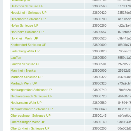
Heilbronn Schleuse UP
23800560
f77df170
Hessigheim Schleuse UP
23800420
23517de9
Hirschhorn Schleuse UP
23800700
acf505dd
Hofen Schleuse UP
23800260
cf2af1a4
Horkheim Schleuse UP
23800557
b76bf04c
Horkheim Wehr UP
23800520
d9b441a5
Kochendorf Schleuse UP
23800600
8f695e71
Ladenburg Wehr UP
23800820
70cee7df
Lauffen
23800500
8559d1a0
Lauffen Schleuse UP
23800501
2f7cb553
Mannheim Neckar
23800900
25582d3f
Marbach Schleuse UP
23800322
456974a8
Marbach Wehr UP
23800320
a73a9cb4
Neckargemünd Schleuse UP
23800740
7be3ff2e
Neckarsteinach Schleuse UP
23800720
d64d07f7
Neckarsulm Wehr UP
23800580
845944f8
Neckarzimmern Schleuse UP
23800640
f00c7183
Oberesslingen Schleuse UP
23800145
cbfae6bc
Oberesslingen Wehr UP
23800140
9de0843a
Obertürkheim Schleuse UP
23800200
80e002d8