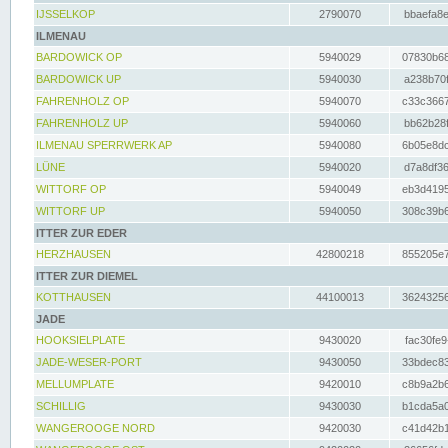
IJSSELKOP
2790070
bbaefa8e
ILMENAU
BARDOWICK OP
5940029
07830b68
BARDOWICK UP
5940030
a238b70f
FAHRENHOLZ OP
5940070
c33c3667
FAHRENHOLZ UP
5940060
bb62b28f
ILMENAU SPERRWERK AP
5940080
6b05e8dc
LÜNE
5940020
d7a8df36
WITTORF OP
5940049
eb3d4195
WITTORF UP
5940050
308c39b6
ITTER ZUR EDER
HERZHAUSEN
42800218
855205e7
ITTER ZUR DIEMEL
KOTTHAUSEN
44100013
36243256
JADE
HOOKSIELPLATE
9430020
fac30fe9
JADE-WESER-PORT
9430050
33bdec83
MELLUMPLATE
9420010
c8b9a2b6
SCHILLIG
9430030
b1cda5a0
WANGEROOGE NORD
9420030
c41d42b1