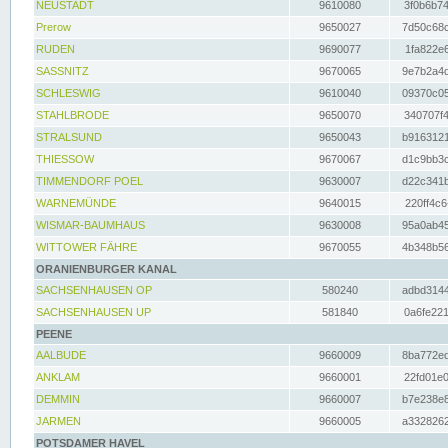
NEUSTADT
9610080
3f0b6b74
Prerow
9650027
7d50c68c
RUDEN
9690077
1fa822e6
SASSNITZ
9670065
9e7b2a4d
SCHLESWIG
9610040
09370c05
STAHLBRODE
9650070
340707f4
STRALSUND
9650043
b9163121
THIESSOW
9670067
d1c9bb3c
TIMMENDORF POEL
9630007
d22c341b
WARNEMÜNDE
9640015
220ff4c6
WISMAR-BAUMHAUS
9630008
95a0ab45
WITTOWER FÄHRE
9670055
4b348b56
ORANIENBURGER KANAL
SACHSENHAUSEN OP
580240
adbd3144
SACHSENHAUSEN UP
581840
0a6fe221
PEENE
AALBUDE
9660009
8ba772ed
ANKLAM
9660001
22fd01e0
DEMMIN
9660007
b7e238e8
JARMEN
9660005
a3328262
POTSDAMER HAVEL