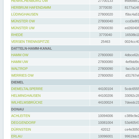
HENRICHENBURG UW
27700133
e6b68bc2
HERBRUM HAFENDAMM
3770030
8177a148
LÜDINGHAUSEN
27800020
f5bc4a51
MÜNSTER OW
27800040
ccd3e8f1
MÜNSTER UW
27800030
ed260406
RHEDE
3770040
16508b11
VERSEN TRENNSPITZE
25463
0024cc40
DATTELN-HAMM-KANAL
HAMM OW
27800060
4dbce62d
HAMM UW
27800080
4ef9dd9c
WALTROP
27800090
facc5c16
WERRIES OW
27800050
d31767ef
DIEMEL
DIEMELTALSPERRE
44100104
5cdc6555
HELMINGHAUSEN
44100206
33092c28
WILHELMSBRÜCKE
44100024
7deedc21
DONAU
ACHLEITEN
10094006
c389c9e2
DEGGENDORF
10081004
53d40547
DÜRNSTEIN
42012
ce4e3050
ERLAU
10096001
99619dc5