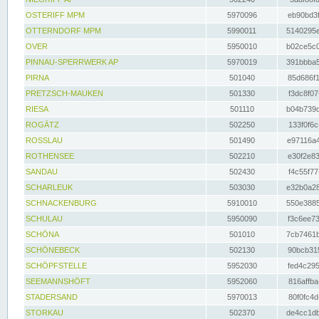
OSTERIFF MPM
5970096
eb90bd3f
OTTERNDORF MPM
5990011
5140295e
OVER
5950010
b02ce5c0
PINNAU-SPERRWERK AP
5970019
391bbba5
PIRNA
501040
85d686f1
PRETZSCH-MAUKEN
501330
f3dc8f07
RIESA
501110
b04b739d
ROGÄTZ
502250
133f0f6c
ROSSLAU
501490
e97116a4
ROTHENSEE
502210
e30f2e83
SANDAU
502430
f4c55f77
SCHARLEUK
503030
e32b0a28
SCHNACKENBURG
5910010
550e3885
SCHULAU
5950090
f3c6ee73
SCHÖNA
501010
7cb7461b
SCHÖNEBECK
502130
90bcb315
SCHÖPFSTELLE
5952030
fed4c295
SEEMANNSHÖFT
5952060
816affba
STADERSAND
5970013
80f0fc4d
STORKAU
502370
de4cc1db