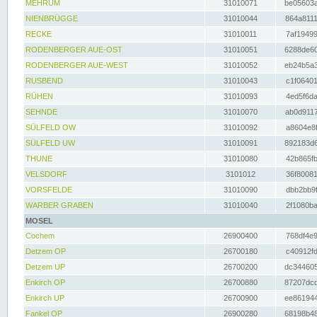
MEHRUM
31010071
be05603a
NIENBRÜGGE
31010044
864a8111
RECKE
31010011
7af19499
RODENBERGER AUE-OST
31010051
6288de60
RODENBERGER AUE-WEST
31010052
eb24b5a3
RUSBEND
31010043
c1f06401
RÜHEN
31010093
4ed5f6da
SEHNDE
31010070
ab0d9117
SÜLFELD OW
31010092
a8604e8f
SÜLFELD UW
31010091
892183d6
THUNE
31010080
42b865fb
VELSDORF
3101012
36f80081
VORSFELDE
31010090
dbb2bb9f
WARBER GRABEN
31010040
2f1080ba
MOSEL
Cochem
26900400
768df4e9
Detzem OP
26700180
c40912fd
Detzem UP
26700200
dc344605
Enkirch OP
26700880
87207dcd
Enkirch UP
26700900
ee861944
Fankel OP
26900280
68198b48