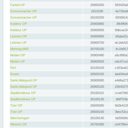
Fankel UP
26900300
583420a8
Grevenmacher OP
2610180
6e72bebf
Grevenmacher UP
26100200
69308142
Koblenz OP
26900880
3f64ff08
Koblenz UP
26900900
9dbcac54
Lehmen OP
26900680
d0abe01a
Lehmen UP
26900700
dc1bb420
Mehring AMS
26700100
4c1b6f17
Müden OP
26900480
a5c880a3
Müden UP
26900500
edc67ca3
Perl
26100100
c263ea53
Ruwer
26500150
abd34ee6
Sankt Aldegund OP
26900080
e4d6a271
Sankt Aldegund UP
26900100
20640279
Stadtbredimus OP
26100110
cceb7060
Stadtbredimus UP
26100130
dfdf753b
Trier OP
26500080
9d2b4126
Trier UP
26500100
3bec53ca
Wincheringen
26100140
bb5560fc
Wintrich OP
26700380
cb4789e4