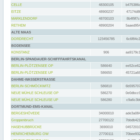
CELLE
48300105
b475386c
EITZE
48900237
47174d8f
MARKLENDORF
48700103
8b4f9f7c
RETHEM
48900204
5aaed954
ALTE MAAS
DORDRECHT
123456785
6c6f84c2
BODENSEE
KONSTANZ
906
aa9179c1
BERLIN-SPANDAUER-SCHIFFFAHRTSKANAL
BERLIN-PLÖTZENSEE OP
586640
ee52ce62
BERLIN-PLÖTZENSEE UP
586650
45721a68
DAHME-WASSERSTRASSE
BERLIN-SCHMÖCKWITZ
586810
6b595707
NEUE MÜHLE SCHLEUSE OP
586270
0e0dbcc9
NEUE MÜHLE SCHLEUSE UP
586280
c9a6c3bf
DORTMUND-EMS-KANAL
BERGESHÖVEDE
34000010
ade3a084
Groppenbruch
27700122
7bbdb421
HASEHUBBRÜCKE
3690010
04572010
HENRICHENBURG OW
27700111
70bee932