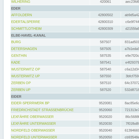
WILHERING
420061
aec23fd6
EDER
AFFOLDERN
42800502
ab9d5a42
EDERTALSPERRE
42800310
c6e9f744
SCHMITTLOTHEIM
42800309
d2155fa6
ELBE-HAVEL-KANAL
BURG
587507
831ad501
DETERSHAGEN
587505
a7b1eda9
GENTHIN
587535
e9e7f20c
KADE
587541
e4f29379
WUSTERWITZ OP
587540
c6a12d34
WUSTERWITZ UP
587550
3bfcf759
ZERBEN OP
587510
64c37072
ZERBEN UP
587520
532d8718
EIDER
EIDER-SPERRWERK BP
9520081
8ac85e6c
FRIEDRICHSTADT STRASSENBRÜCKE
9520060
721313e7
LEXFÄHRE OBERWASSER
9520020
86c5688f
LEXFÄHRE UNTERWASSER
9520030
7f01fbd8
NORDFELD OBERWASSER
9520040
61394669
NORDFELD UNTERWASSER
9520050
cb93548e