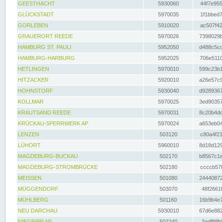
GEESTHACHT
5930060
44f7e955
GLÜCKSTADT
5970035
1f1bbed7
GORLEBEN
5910020
ac507f42
GRAUERORT REEDE
5970026
7398029b
HAMBURG ST. PAULI
5952050
d488c5cc
HAMBURG-HARBURG
5952025
706e5110
HETLINGEN
5970010
599c23b1
HITZACKER
5920010
a26e57c9
HOHNSTORF
5930040
d9289367
KOLLMAR
5970025
3ed90357
KRAUTSAND REEDE
5970031
8c20b4dc
KRÜCKAU-SPERRWERK AP
5970024
a653eb04
LENZEN
503120
c80a4f21
LÜHORT
5960010
8d18d129
MAGDEBURG-BUCKAU
502170
b8567c1e
MAGDEBURG-STROMBRÜCKE
502180
ccccb57f
MEISSEN
501080
24440872
MÜGGENDORF
503070
48f2661f
MÜHLBERG
501160
16b9b4e7
NEU DARCHAU
5930010
67d6e882
NIEGRIPP AP
502240
3adf88fd