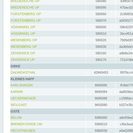
BREDEREICHE OP
580080
308f5979
BREDEREICHE UP
580090
470acd2a
FÜRSTENBERG OP
580060
2c95f83d
FÜRSTENBERG UP
580070
a5830277
VOßWINKEL OP
580000
09b422f7
VOßWINKEL UP
580010
2bcef51a
WESENBERG OP
580020
7909d3f7
WESENBERG UP
580030
da3b5de9
ZEHDENICK OP
580160
a9b8e24c
ZEHDENICK UP
580170
721d7dbf
ORKE
DALWIGKSTHAL
42840453
f0f78cc4
KLEINES HAFF
KARLSHAGEN
9690085
f53bb77f
KARNIN
9690084
da893bbd
UECKERMÜNDE
9690088
c1588dcc
WOLGAST
9650080
b327e35c
OSTE
BELUM
5980060
a9e93be0
BREMERVÖRDE UW
5980010
cf8a3ea2
HECHTHAUSEN
5980030
e5e02890