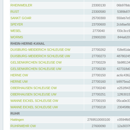
RHEINWEILER
23300130
06b978dd
RUST
23300580
5389b878
SANKT GOAR
25700300
550eb7e9
SPEYER
23700600
2cb8ae5b
WESEL
2770040
f33c3cc9
WORMS
23900200
844a620f
RHEIN-HERNE-KANAL
DUISBURG-MEIDERICH SCHLEUSE OW
27700262
f18e81da
DUISBURG-MEIDERICH SCHLEUSE UW
27700273
48780245
GELSENKIRCHEN SCHLEUSE OW
27700229
5b9f8134
GELSENKIRCHEN SCHLEUSE UW
27700230
427318d0
HERNE OW
27700150
ac6c4362
HERNE UW
27700160
b9975ea1
OBERHAUSEN SCHLEUSE OW
27700240
e251f943
OBERHAUSEN SCHLEUSE UW
27700251
12f63015
WANNE EICKEL SCHLEUSE OW
27700193
05ca0e33
WANNE EICKEL SCHLEUSE UW
27700218
23045f8b
RUHR
Hattingen
2769510000100
c0594fb5
RUHRWEHR OW
27600090
12a3037f