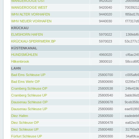
WANGEROOGE OST
9420020
26656fda
WANGEROOGE WEST
9420040
70039212
WHV ALTER VORHAFEN
9440020
f85bd17b
WHV NEUER VORHAFEN
9440030
f77317d9
KRÜCKAU
ELMSHORN HAFEN
5970022
136febf6
KRÜCKAU-SPERRWERK BP
5970023
53c277c3
KÜSTENKANAL
HUNDSMÜHLEN
4960020
cf6ac249
Hilkenbrook
3800010
58ccd6f0
LAHN
Bad Ems Schleuse UP
25800700
c005afb9
Bad Ems Wehr OP
25800690
f2295e77
Cramberg Schleuse OP
25800538
24fe419b
Cramberg Schleuse UP
25800540
3abb36d1
Dausenau Schleuse OP
25800678
9ceb358c
Dausenau Schleuse UP
25800680
eae91991
Diez Hafen
25800500
eadedeb6
Diez Schleuse OP
25800478
ea62ec5f
Diez Schleuse UP
25800480
31750a0f
Fürfurt Schleuse UP
25800300
34af0fca