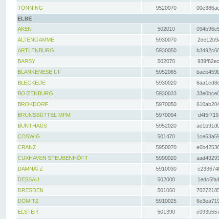
TÖNNING
9520070
00e386ac
ELBE
AKEN
502010
094b96e5
ALTENGAMME
5930070
2ee12b9a
ARTLENBURG
5930050
b3492c68
BARBY
502070
939f82ec
BLANKENESE UF
5952065
bacb459b
BLECKEDE
5930020
6aa1cd8e
BOIZENBURG
5930033
33e0bce0
BROKDORF
5970050
610ab204
BRUNSBÜTTEL MPM
5970094
d4f5f719
BUNTHAUS
5952020
ae1b91d0
COSWIG
501470
1ce53a59
CRANZ
5950070
e6b42536
CUXHAVEN STEUBENHÖFT
5990020
aad49293
DAMNATZ
5910030
c233674f
DESSAU
502000
1edc5fa4
DRESDEN
501060
70272185
DÖMITZ
5910025
6e3ea719
ELSTER
501390
c093b557