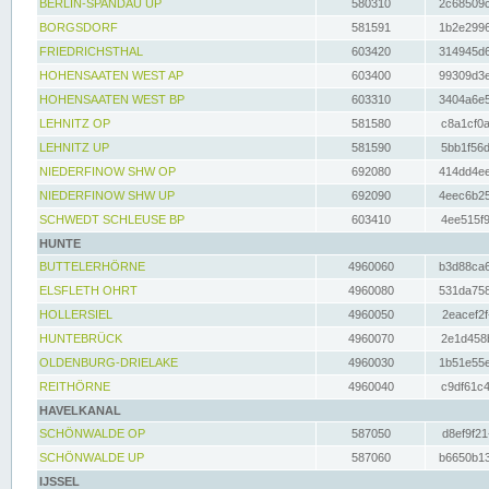
BERLIN-SPANDAU UP
580310
2c68509c
BORGSDORF
581591
1b2e2996
FRIEDRICHSTHAL
603420
314945d6
HOHENSAATEN WEST AP
603400
99309d3e
HOHENSAATEN WEST BP
603310
3404a6e5
LEHNITZ OP
581580
c8a1cf0a
LEHNITZ UP
581590
5bb1f56d
NIEDERFINOW SHW OP
692080
414dd4ee
NIEDERFINOW SHW UP
692090
4eec6b25
SCHWEDT SCHLEUSE BP
603410
4ee515f9
HUNTE
BUTTELERHÖRNE
4960060
b3d88ca6
ELSFLETH OHRT
4960080
531da758
HOLLERSIEL
4960050
2eacef2f
HUNTEBRÜCK
4960070
2e1d458b
OLDENBURG-DRIELAKE
4960030
1b51e55e
REITHÖRNE
4960040
c9df61c4
HAVELKANAL
SCHÖNWALDE OP
587050
d8ef9f21
SCHÖNWALDE UP
587060
b6650b13
IJSSEL