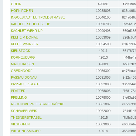
GREIN
420091
f3bf0b0b
HOFKIRCHEN
10088003
616dd98e
INGOLSTADT LUITPOLDSTRASSE
10046105
824a046b
KACHLET SCHLEUSE UP
10090708
0fd56e0a
KACHLET WEHR UP
10090408
560cf185
KELHEIM DONAU
10053009
296fc6d4
KELHEIMWINZER
10054500
c9409937
KIENSTOCK
42011
56178f74
KORNEUBURG
42013
ff44be4a
MAUTHAUSEN
42009
6b002fef
OBERNDORF
10056302
e476bcad
PASSAU DONAU
10091008
9f12c405
PASSAU ILZSTADT
10092000
33ceb441
PFATTER
10068006
f768173a
PFELLING
10078000
7fe63a95
REGENSBURG EISERNE BRÜCKE
10061007
eebd633a
SCHWABELWEIS
10062000
7644f1d7
THEBNERSTRASSL
42015
f7b5c3d3
VILSHOFEN
10089006
e6d68ab7
WILDUNGSMAUER
42014
35846b8b