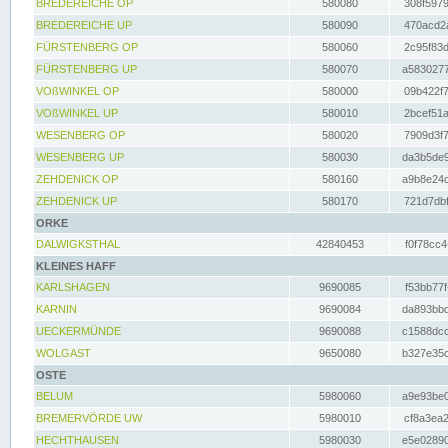
BREDEREICHE OP
580080
308f5979
BREDEREICHE UP
580090
470acd2a
FÜRSTENBERG OP
580060
2c95f83d
FÜRSTENBERG UP
580070
a5830277
VOßWINKEL OP
580000
09b422f7
VOßWINKEL UP
580010
2bcef51a
WESENBERG OP
580020
7909d3f7
WESENBERG UP
580030
da3b5de9
ZEHDENICK OP
580160
a9b8e24c
ZEHDENICK UP
580170
721d7dbf
ORKE
DALWIGKSTHAL
42840453
f0f78cc4
KLEINES HAFF
KARLSHAGEN
9690085
f53bb77f
KARNIN
9690084
da893bbd
UECKERMÜNDE
9690088
c1588dcc
WOLGAST
9650080
b327e35c
OSTE
BELUM
5980060
a9e93be0
BREMERVÖRDE UW
5980010
cf8a3ea2
HECHTHAUSEN
5980030
e5e02890