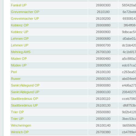
Fankel UP
26900300
583420a8
Grevenmacher OP
2610180
6e72bebf
Grevenmacher UP
26100200
69308142
Koblenz OP
26900880
3f64ff08
Koblenz UP
26900900
9dbcac54
Lehmen OP
26900680
d0abe01a
Lehmen UP
26900700
dc1bb420
Mehring AMS
26700100
4c1b6f17
Müden OP
26900480
a5c880a3
Müden UP
26900500
edc67ca3
Perl
26100100
c263ea53
Ruwer
26500150
abd34ee6
Sankt Aldegund OP
26900080
e4d6a271
Sankt Aldegund UP
26900100
20640279
Stadtbredimus OP
26100110
cceb7060
Stadtbredimus UP
26100130
dfdf753b
Trier OP
26500080
9d2b4126
Trier UP
26500100
3bec53ca
Wincheringen
26100140
bb5560fc
Wintrich OP
26700380
cb4789e4