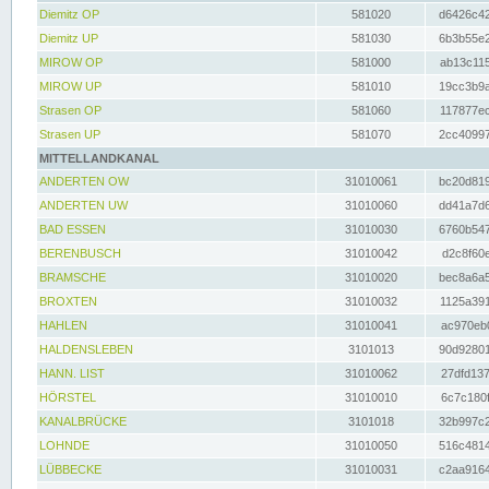
Diemitz OP
581020
d6426c42
Diemitz UP
581030
6b3b55e2
MIROW OP
581000
ab13c115
MIROW UP
581010
19cc3b9a
Strasen OP
581060
117877ec
Strasen UP
581070
2cc40997
MITTELLANDKANAL
ANDERTEN OW
31010061
bc20d819
ANDERTEN UW
31010060
dd41a7d6
BAD ESSEN
31010030
6760b547
BERENBUSCH
31010042
d2c8f60e
BRAMSCHE
31010020
bec8a6a5
BROXTEN
31010032
1125a391
HAHLEN
31010041
ac970eb0
HALDENSLEBEN
3101013
90d92801
HANN. LIST
31010062
27dfd137
HÖRSTEL
31010010
6c7c180f
KANALBRÜCKE
3101018
32b997c2
LOHNDE
31010050
516c4814
LÜBBECKE
31010031
c2aa9164