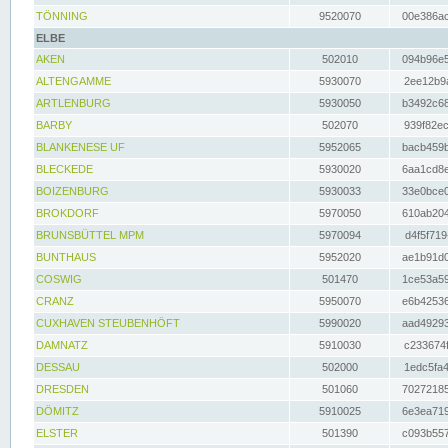
TÖNNING
9520070
00e386ac
ELBE
AKEN
502010
094b96e5
ALTENGAMME
5930070
2ee12b9a
ARTLENBURG
5930050
b3492c68
BARBY
502070
939f82ec
BLANKENESE UF
5952065
bacb459b
BLECKEDE
5930020
6aa1cd8e
BOIZENBURG
5930033
33e0bce0
BROKDORF
5970050
610ab204
BRUNSBÜTTEL MPM
5970094
d4f5f719
BUNTHAUS
5952020
ae1b91d0
COSWIG
501470
1ce53a59
CRANZ
5950070
e6b42536
CUXHAVEN STEUBENHÖFT
5990020
aad49293
DAMNATZ
5910030
c233674f
DESSAU
502000
1edc5fa4
DRESDEN
501060
70272185
DÖMITZ
5910025
6e3ea719
ELSTER
501390
c093b557