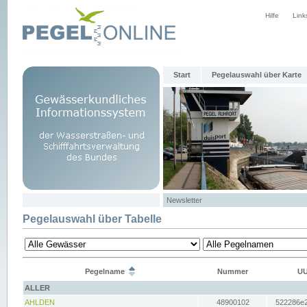
Hilfe
Link
Start
Pegelauswahl über Karte
Newsletter
Pegelauswahl über Tabelle
Pegelname
Nummer
UU
ALLER
AHLDEN
48900102
522286e2