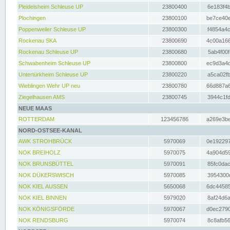
Pleidelsheim Schleuse UP
23800400
6e183f4b
Plochingen
23800100
be7ce40e
Poppenweiler Schleuse UP
23800300
f4854a4c
Rockenau SKA
23800690
4c00a166
Rockenau Schleuse UP
23800680
5ab4f00f
Schwabenheim Schleuse UP
23800800
ec9d3a4d
Untertürkheim Schleuse UP
23800220
a5ca02fb
Wieblingen Wehr UP neu
23800780
66d887a6
Ziegelhausen AMS
23800745
3944c1fd
NEUE MAAS
ROTTERDAM
123456786
a269e3be
NORD-OSTSEE-KANAL
AWK STROHBRÜCK
5970069
0e192297
NOK BREIHOLZ
5970075
4a904d59
NOK BRUNSBÜTTEL
5970091
85fc0dac
NOK DÜKERSWISCH
5970085
3954300d
NOK KIEL AUSSEN
5650068
6dc44585
NOK KIEL BINNEN
5979020
8af24d6a
NOK KÖNIGSFÖRDE
5970067
d0ec2790
NOK RENDSBURG
5970074
8c8afb56