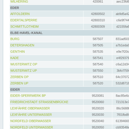
WILHERING
420061
aec23fd6
EDER
AFFOLDERN
42800502
ab9d5a42
EDERTALSPERRE
42800310
c6e9f744
SCHMITTLOTHEIM
42800309
d2155fa6
ELBE-HAVEL-KANAL
BURG
587507
831ad501
DETERSHAGEN
587505
a7b1eda9
GENTHIN
587535
e9e7f20c
KADE
587541
e4f29379
WUSTERWITZ OP
587540
c6a12d34
WUSTERWITZ UP
587550
3bfcf759
ZERBEN OP
587510
64c37072
ZERBEN UP
587520
532d8718
EIDER
EIDER-SPERRWERK BP
9520081
8ac85e6c
FRIEDRICHSTADT STRASSENBRÜCKE
9520060
721313e7
LEXFÄHRE OBERWASSER
9520020
86c5688f
LEXFÄHRE UNTERWASSER
9520030
7f01fbd8
NORDFELD OBERWASSER
9520040
61394669
NORDFELD UNTERWASSER
9520050
cb93548e