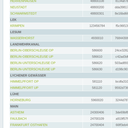
HERRENHAUSEN
48800108
8134af78
NEUSTADT
48800200
dda39817
SCHWARMSTEDT
48800301
8e16bd66
LEK
KRIMPEN
123456784
f5c96f13
LESUM
WASSERHORST
4930010
76844306
LANDWEHRKANAL
BERLIN-OBERSCHLEUSE OP
586600
24ce3282
BERLIN-OBERSCHLEUSE UP
586610
c42ad3df
BERLIN-UNTERSCHLEUSE OP
586620
503ad891
BERLIN-UNTERSCHLEUSE UP
586630
d198c901
LYCHENER GEWÄSSER
HIMMELPFORT OP
581110
bcdfa310
HIMMELPFORT UP
581120
9592d736
LÜHE
HORNEBURG
5960020
3244d787
MAIN
ASTHEIM
24300406
3de69bf8
FAULBACH
24700109
a919f57f
FRANKFURT OSTHAFEN
24700404
66ff3eb4