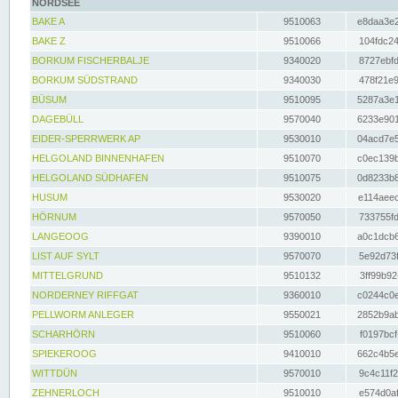
NORDSEE
BAKE A
9510063
e8daa3e2
BAKE Z
9510066
104fdc24
BORKUM FISCHERBALJE
9340020
8727ebfd
BORKUM SÜDSTRAND
9340030
478f21e9
BÜSUM
9510095
5287a3e1
DAGEBÜLL
9570040
6233e901
EIDER-SPERRWERK AP
9530010
04acd7e5
HELGOLAND BINNENHAFEN
9510070
c0ec139b
HELGOLAND SÜDHAFEN
9510075
0d8233b8
HUSUM
9530020
e114aeec
HÖRNUM
9570050
733755fd
LANGEOOG
9390010
a0c1dcb6
LIST AUF SYLT
9570070
5e92d73f
MITTELGRUND
9510132
3ff99b92
NORDERNEY RIFFGAT
9360010
c0244c0e
PELLWORM ANLEGER
9550021
2852b9ab
SCHARHÖRN
9510060
f0197bcf
SPIEKEROOG
9410010
662c4b5e
WITTDÜN
9570010
9c4c11f2
ZEHNERLOCH
9510010
e574d0af