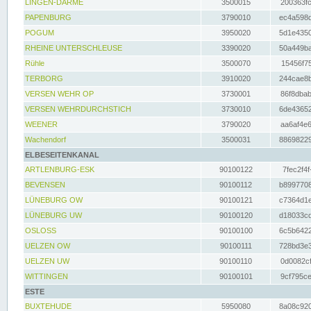
LINGEN-DARME
3500015
200363fc
PAPENBURG
3790010
ec4a598d
POGUM
3950020
5d1e4350
RHEINE UNTERSCHLEUSE
3390020
50a449ba
Rühle
3500070
15456f75
TERBORG
3910020
244cae8b
VERSEN WEHR OP
3730001
86f8dbab
VERSEN WEHRDURCHSTICH
3730010
6de43652
WEENER
3790020
aa6af4e6
Wachendorf
3500031
88698229
ELBESEITENKANAL
ARTLENBURG-ESK
90100122
7fec2f4f
BEVENSEN
90100112
b8997708
LÜNEBURG OW
90100121
c7364d1e
LÜNEBURG UW
90100120
d18033cd
OSLOSS
90100100
6c5b6422
UELZEN OW
90100111
728bd3e3
UELZEN UW
90100110
0d0082cf
WITTINGEN
90100101
9cf795ce
ESTE
BUXTEHUDE
5950080
8a08c920