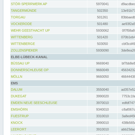
STÖR-SPERRWERK AP
5970041
d9acdbec
TANGERMÜNDE
502350
13e91b77
TORGAU
501261
83bbaedb
VOCKERODE
501480
ae93f2a5
WEHR GEESTHACHT UP
5930062
0f7f58a8
WITTENBERG
501420
070b1eb4
WITTENBERGE
503050
cbf3cd49
ZOLLENSPIEKER
5930090
3de8ea26
ELBE-LÜBECK-KANAL
BÜSSAU UP
9669040
bf7bb8e8
DONNERSCHLEUSE OP
9660049
45634232
MÖLLN
9660050
46644438
EMS
DALUM
3550040
ad357e52
DUKEGAT
3990020
7753c1fa
EMDEN NEUE SEESCHLEUSE
3970010
edfdf747
EMSHÖRN
9340010
c8af067c
FUESTRUP
3310010
3a8ed45f
KNOCK
3990010
438b565e
LEERORT
3910010
abb23dad