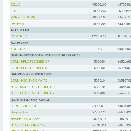
CELLE
48300105
b475386c
EITZE
48900237
47174d8f
MARKLENDORF
48700103
8b4f9f7c
RETHEM
48900204
5aaed954
ALTE MAAS
DORDRECHT
123456785
6c6f84c2
BODENSEE
KONSTANZ
906
aa9179c1
BERLIN-SPANDAUER-SCHIFFFAHRTSKANAL
BERLIN-PLÖTZENSEE OP
586640
ee52ce62
BERLIN-PLÖTZENSEE UP
586650
45721a68
DAHME-WASSERSTRASSE
BERLIN-SCHMÖCKWITZ
586810
6b595707
NEUE MÜHLE SCHLEUSE OP
586270
0e0dbcc9
NEUE MÜHLE SCHLEUSE UP
586280
c9a6c3bf
DORTMUND-EMS-KANAL
BERGESHÖVEDE
34000010
ade3a084
Groppenbruch
27700122
7bbdb421
HASEHUBBRÜCKE
3690010
04572010
HENRICHENBURG OW
27700111
70bee932