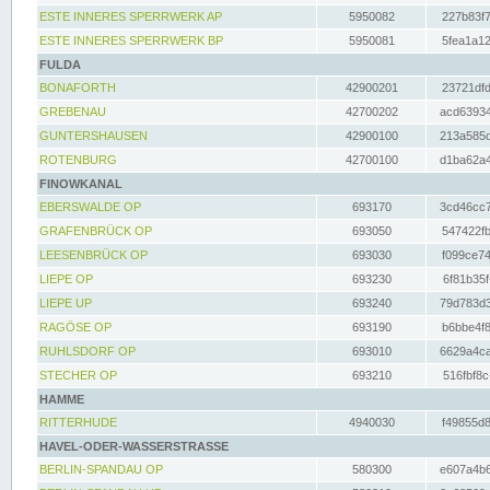
ESTE INNERES SPERRWERK AP
5950082
227b83f7
ESTE INNERES SPERRWERK BP
5950081
5fea1a12
FULDA
BONAFORTH
42900201
23721dfd
GREBENAU
42700202
acd63934
GUNTERSHAUSEN
42900100
213a585d
ROTENBURG
42700100
d1ba62a4
FINOWKANAL
EBERSWALDE OP
693170
3cd46cc7
GRAFENBRÜCK OP
693050
547422fb
LEESENBRÜCK OP
693030
f099ce74
LIEPE OP
693230
6f81b35f
LIEPE UP
693240
79d783d3
RAGÖSE OP
693190
b6bbe4f8
RUHLSDORF OP
693010
6629a4ca
STECHER OP
693210
516fbf8c
HAMME
RITTERHUDE
4940030
f49855d8
HAVEL-ODER-WASSERSTRASSE
BERLIN-SPANDAU OP
580300
e607a4b6