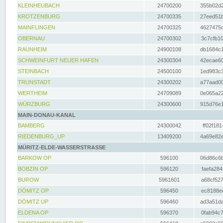
KLEINHEUBACH
24700200
355b02d2
KROTZENBURG
24700335
27eed51b
MAINFLINGEN
24700325
4627475d
OBERNAU
24700302
3c7cfb10
RAUNHEIM
24900108
db1684c1
SCHWEINFURT NEUER HAFEN
24300304
42ecae60
STEINBACH
24500100
1ed983c3
TRUNSTADT
24300202
a77aad00
WERTHEIM
24709089
0e065a22
WÜRZBURG
24300600
915d76e1
MAIN-DONAU-KANAL
BAMBERG
24300042
ff02f181
RIEDENBURG_UP
13409200
4a69e82e
MÜRITZ-ELDE-WASSERSTRASSE
BARKOW OP
596100
06d86c6b
BOBZIN OP
596120
faefa284
BUROW
5961601
a68cf527
DÖMITZ OP
596450
ec8188ee
DÖMITZ UP
596460
ad3a51da
ELDENA OP
596370
0fab94c7