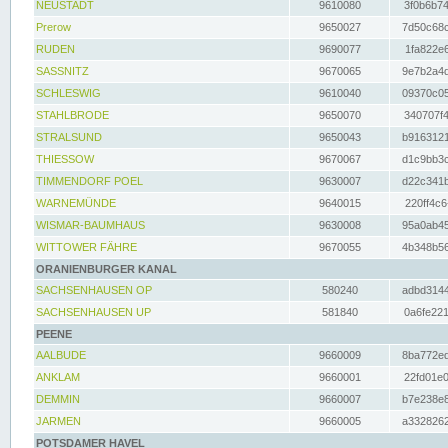
NEUSTADT
9610080
3f0b6b74
Prerow
9650027
7d50c68c
RUDEN
9690077
1fa822e6
SASSNITZ
9670065
9e7b2a4d
SCHLESWIG
9610040
09370c05
STAHLBRODE
9650070
340707f4
STRALSUND
9650043
b9163121
THIESSOW
9670067
d1c9bb3c
TIMMENDORF POEL
9630007
d22c341b
WARNEMÜNDE
9640015
220ff4c6
WISMAR-BAUMHAUS
9630008
95a0ab45
WITTOWER FÄHRE
9670055
4b348b56
ORANIENBURGER KANAL
SACHSENHAUSEN OP
580240
adbd3144
SACHSENHAUSEN UP
581840
0a6fe221
PEENE
AALBUDE
9660009
8ba772ed
ANKLAM
9660001
22fd01e0
DEMMIN
9660007
b7e238e8
JARMEN
9660005
a3328262
POTSDAMER HAVEL