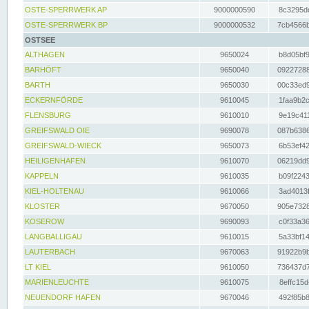
OSTE-SPERRWERK AP
9000000590
8c3295dc
OSTE-SPERRWERK BP
9000000532
7cb4566b
OSTSEE
ALTHAGEN
9650024
b8d05bf9
BARHÖFT
9650040
09227288
BARTH
9650030
00c33ed9
ECKERNFÖRDE
9610045
1faa9b2c
FLENSBURG
9610010
9e19c411
GREIFSWALD OIE
9690078
087b6386
GREIFSWALD-WIECK
9650073
6b53ef42
HEILIGENHAFEN
9610070
06219dd9
KAPPELN
9610035
b09f2243
KIEL-HOLTENAU
9610066
3ad4013f
KLOSTER
9670050
905e7328
KOSEROW
9690093
c0f33a36
LANGBALLIGAU
9610015
5a33bf14
LAUTERBACH
9670063
91922b9b
LT KIEL
9610050
736437d7
MARIENLEUCHTE
9610075
8effc15d
NEUENDORF HAFEN
9670046
492f85b8