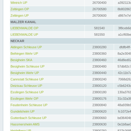
Wintrich UP
26700400
a392113c
Zeltingen OP
26700580
8b802863
Zeltingen UP
26700600
d867e7e9
MALZER KANAL
LIEBENWALDE OP
581540
3f8ceb6d
LIEBENWALDE UP
581550
a1cf60be
NECKAR
Aldingen Schleuse UP
23800280
dfdfb4ff
Beihingen Wehr UP
23800360
8a2e3048
Besigheim SKA
23800460
46d8ed02
Besigheim Schleuse UP
23800480
57db82c7
Besigheim Wehr UP
23800440
42c11b7a
Cannstatt Schleuse UP
23800240
7068d262
Deizisau Schleuse UP
23800120
c5b6243d
Esslingen Schleuse UP
23800180
130a3761
Esslingen Wehr OP
23800176
31c32a38
Feudenheim Schleuse UP
23800840
48a939b9
Gundelsheim UP
23800620
fc1072e4
Guttenbach Schleuse UP
23800660
bd36404b
Hassmersheim AMS
23800630
0e1b8ae0
Heidelberg UP
23800760
827b2685