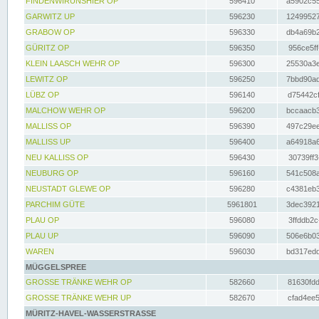
FINDENWIRUNSHIER OP
596410
a5902c55
GARWITZ UP
596230
12499527
GRABOW OP
596330
db4a69b2
GÜRITZ OP
596350
956ce5ff
KLEIN LAASCH WEHR OP
596300
25530a3e
LEWITZ OP
596250
7bbd90ad
LÜBZ OP
596140
d75442cf
MALCHOW WEHR OP
596200
bccaacb3
MALLISS OP
596390
497c29ee
MALLISS UP
596400
a64918a6
NEU KALLISS OP
596430
30739ff3
NEUBURG OP
596160
541c508a
NEUSTADT GLEWE OP
596280
c4381eb3
PARCHIM GÜTE
5961801
3dec3921
PLAU OP
596080
3ffddb2c
PLAU UP
596090
506e6b03
WAREN
596030
bd317edd
MÜGGELSPREE
GROSSE TRÄNKE WEHR OP
582660
81630fdd
GROSSE TRÄNKE WEHR UP
582670
cfad4ee5
MÜRITZ-HAVEL-WASSERSTRASSE