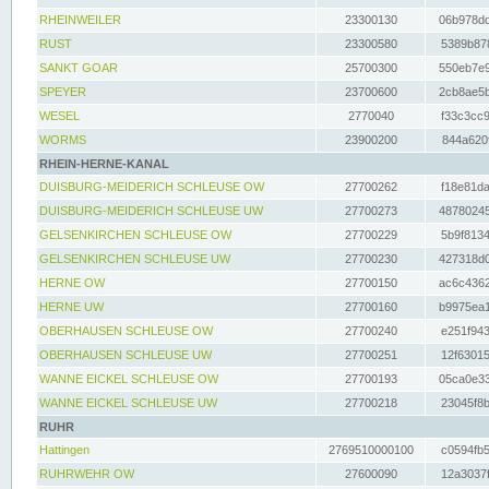
RHEINWEILER
23300130
06b978dd
RUST
23300580
5389b878
SANKT GOAR
25700300
550eb7e9
SPEYER
23700600
2cb8ae5b
WESEL
2770040
f33c3cc9
WORMS
23900200
844a620f
RHEIN-HERNE-KANAL
DUISBURG-MEIDERICH SCHLEUSE OW
27700262
f18e81da
DUISBURG-MEIDERICH SCHLEUSE UW
27700273
48780245
GELSENKIRCHEN SCHLEUSE OW
27700229
5b9f8134
GELSENKIRCHEN SCHLEUSE UW
27700230
427318d0
HERNE OW
27700150
ac6c4362
HERNE UW
27700160
b9975ea1
OBERHAUSEN SCHLEUSE OW
27700240
e251f943
OBERHAUSEN SCHLEUSE UW
27700251
12f63015
WANNE EICKEL SCHLEUSE OW
27700193
05ca0e33
WANNE EICKEL SCHLEUSE UW
27700218
23045f8b
RUHR
Hattingen
2769510000100
c0594fb5
RUHRWEHR OW
27600090
12a3037f