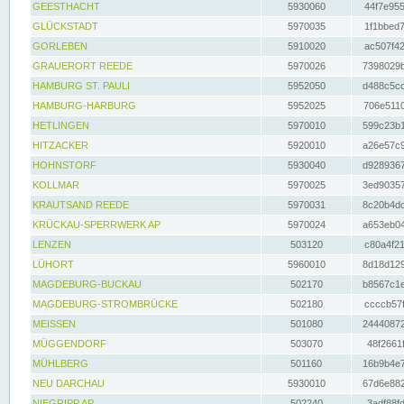
GEESTHACHT
5930060
44f7e955
GLÜCKSTADT
5970035
1f1bbed7
GORLEBEN
5910020
ac507f42
GRAUERORT REEDE
5970026
7398029b
HAMBURG ST. PAULI
5952050
d488c5cc
HAMBURG-HARBURG
5952025
706e5110
HETLINGEN
5970010
599c23b1
HITZACKER
5920010
a26e57c9
HOHNSTORF
5930040
d9289367
KOLLMAR
5970025
3ed90357
KRAUTSAND REEDE
5970031
8c20b4dc
KRÜCKAU-SPERRWERK AP
5970024
a653eb04
LENZEN
503120
c80a4f21
LÜHORT
5960010
8d18d129
MAGDEBURG-BUCKAU
502170
b8567c1e
MAGDEBURG-STROMBRÜCKE
502180
ccccb57f
MEISSEN
501080
24440872
MÜGGENDORF
503070
48f2661f
MÜHLBERG
501160
16b9b4e7
NEU DARCHAU
5930010
67d6e882
NIEGRIPP AP
502240
3adf88fd