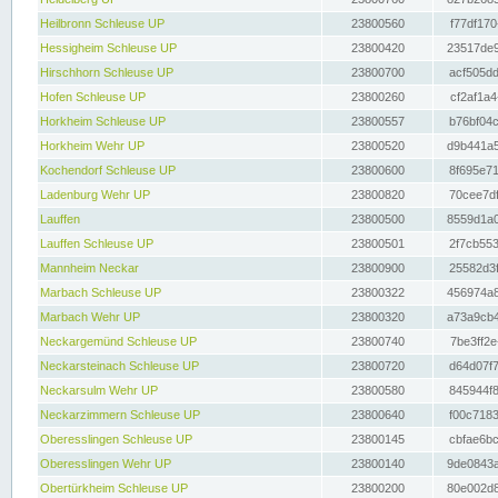
Heilbronn Schleuse UP
23800560
f77df170
Hessigheim Schleuse UP
23800420
23517de9
Hirschhorn Schleuse UP
23800700
acf505dd
Hofen Schleuse UP
23800260
cf2af1a4
Horkheim Schleuse UP
23800557
b76bf04c
Horkheim Wehr UP
23800520
d9b441a5
Kochendorf Schleuse UP
23800600
8f695e71
Ladenburg Wehr UP
23800820
70cee7df
Lauffen
23800500
8559d1a0
Lauffen Schleuse UP
23800501
2f7cb553
Mannheim Neckar
23800900
25582d3f
Marbach Schleuse UP
23800322
456974a8
Marbach Wehr UP
23800320
a73a9cb4
Neckargemünd Schleuse UP
23800740
7be3ff2e
Neckarsteinach Schleuse UP
23800720
d64d07f7
Neckarsulm Wehr UP
23800580
845944f8
Neckarzimmern Schleuse UP
23800640
f00c7183
Oberesslingen Schleuse UP
23800145
cbfae6bc
Oberesslingen Wehr UP
23800140
9de0843a
Obertürkheim Schleuse UP
23800200
80e002d8