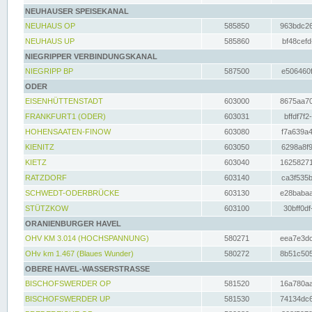
NEUHAUSER SPEISEKANAL
NEUHAUS OP
585850
963bdc26
NEUHAUS UP
585860
bf48cefd
NIEGRIPPER VERBINDUNGSKANAL
NIEGRIPP BP
587500
e506460f
ODER
EISENHÜTTENSTADT
603000
8675aa70
FRANKFURT1 (ODER)
603031
bffdf7f2
HOHENSAATEN-FINOW
603080
f7a639a4
KIENITZ
603050
6298a8f9
KIETZ
603040
16258271
RATZDORF
603140
ca3f535b
SCHWEDT-ODERBRÜCKE
603130
e28babaa
STÜTZKOW
603100
30bff0df
ORANIENBURGER HAVEL
OHV KM 3.014 (HOCHSPANNUNG)
580271
eea7e3dc
OHv km 1.467 (Blaues Wunder)
580272
8b51c505
OBERE HAVEL-WASSERSTRASSE
BISCHOFSWERDER OP
581520
16a780aa
BISCHOFSWERDER UP
581530
74134dc6