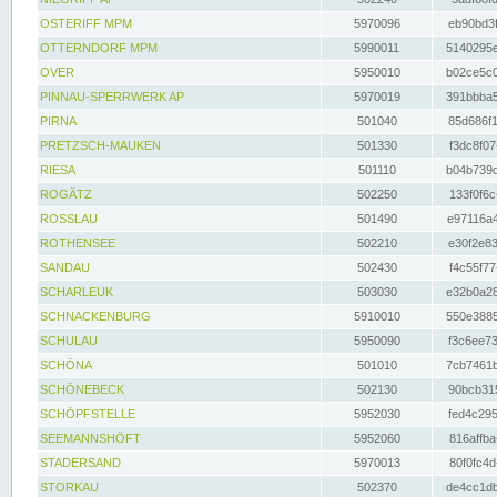
OSTERIFF MPM
5970096
eb90bd3f
OTTERNDORF MPM
5990011
5140295e
OVER
5950010
b02ce5c0
PINNAU-SPERRWERK AP
5970019
391bbba5
PIRNA
501040
85d686f1
PRETZSCH-MAUKEN
501330
f3dc8f07
RIESA
501110
b04b739d
ROGÄTZ
502250
133f0f6c
ROSSLAU
501490
e97116a4
ROTHENSEE
502210
e30f2e83
SANDAU
502430
f4c55f77
SCHARLEUK
503030
e32b0a28
SCHNACKENBURG
5910010
550e3885
SCHULAU
5950090
f3c6ee73
SCHÖNA
501010
7cb7461b
SCHÖNEBECK
502130
90bcb315
SCHÖPFSTELLE
5952030
fed4c295
SEEMANNSHÖFT
5952060
816affba
STADERSAND
5970013
80f0fc4d
STORKAU
502370
de4cc1db