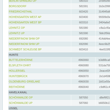
BERLIN-SPANDAU UP
580310
2c68509c
BORGSDORF
581591
1b2e2996
FRIEDRICHSTHAL
603420
314945d6
HOHENSAATEN WEST AP
603400
99309d3e
HOHENSAATEN WEST BP
603310
3404a6e5
LEHNITZ OP
581580
c8a1cf0a
LEHNITZ UP
581590
5bb1f56d
NIEDERFINOW SHW OP
692080
414dd4ee
NIEDERFINOW SHW UP
692090
4eec6b25
SCHWEDT SCHLEUSE BP
603410
4ee515f9
HUNTE
BUTTELERHÖRNE
4960060
b3d88ca6
ELSFLETH OHRT
4960080
531da758
HOLLERSIEL
4960050
2eacef2f
HUNTEBRÜCK
4960070
2e1d458b
OLDENBURG-DRIELAKE
4960030
1b51e55e
REITHÖRNE
4960040
c9df61c4
HAVELKANAL
SCHÖNWALDE OP
587050
d8ef9f21
SCHÖNWALDE UP
587060
b6650b13
IJSSEL