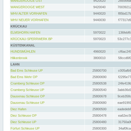
WANGEROOGE OST
9420020
26656fda
WANGEROOGE WEST
9420040
70039212
WHV ALTER VORHAFEN
9440020
f85bd17b
WHV NEUER VORHAFEN
9440030
f77317d9
KRÜCKAU
ELMSHORN HAFEN
5970022
136febf6
KRÜCKAU-SPERRWERK BP
5970023
53c277c3
KÜSTENKANAL
HUNDSMÜHLEN
4960020
cf6ac249
Hilkenbrook
3800010
58ccd6f0
LAHN
Bad Ems Schleuse UP
25800700
c005afb9
Bad Ems Wehr OP
25800690
f2295e77
Cramberg Schleuse OP
25800538
24fe419b
Cramberg Schleuse UP
25800540
3abb36d1
Dausenau Schleuse OP
25800678
9ceb358c
Dausenau Schleuse UP
25800680
eae91991
Diez Hafen
25800500
eadedeb6
Diez Schleuse OP
25800478
ea62ec5f
Diez Schleuse UP
25800480
31750a0f
Fürfurt Schleuse UP
25800300
34af0fca