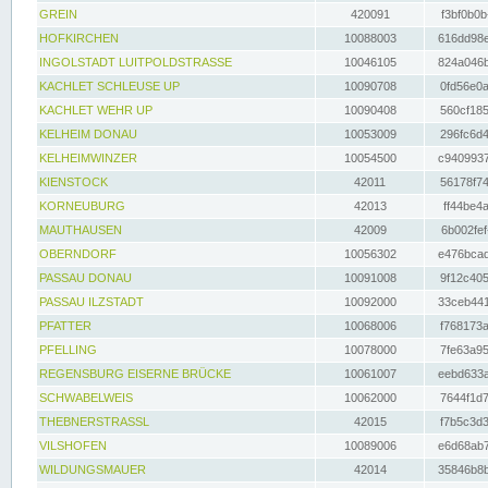
GREIN
420091
f3bf0b0b
HOFKIRCHEN
10088003
616dd98e
INGOLSTADT LUITPOLDSTRASSE
10046105
824a046b
KACHLET SCHLEUSE UP
10090708
0fd56e0a
KACHLET WEHR UP
10090408
560cf185
KELHEIM DONAU
10053009
296fc6d4
KELHEIMWINZER
10054500
c9409937
KIENSTOCK
42011
56178f74
KORNEUBURG
42013
ff44be4a
MAUTHAUSEN
42009
6b002fef
OBERNDORF
10056302
e476bcad
PASSAU DONAU
10091008
9f12c405
PASSAU ILZSTADT
10092000
33ceb441
PFATTER
10068006
f768173a
PFELLING
10078000
7fe63a95
REGENSBURG EISERNE BRÜCKE
10061007
eebd633a
SCHWABELWEIS
10062000
7644f1d7
THEBNERSTRASSL
42015
f7b5c3d3
VILSHOFEN
10089006
e6d68ab7
WILDUNGSMAUER
42014
35846b8b