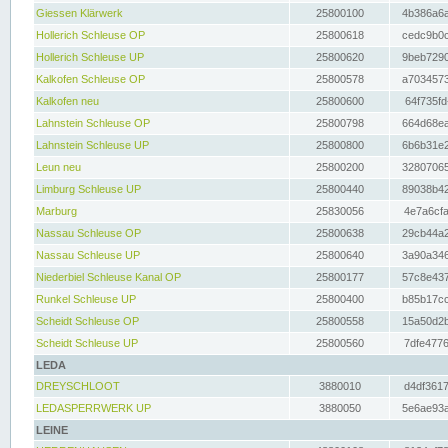
Giessen Klärwerk
25800100
4b386a6a
Hollerich Schleuse OP
25800618
cedc9b0c
Hollerich Schleuse UP
25800620
9beb7290
Kalkofen Schleuse OP
25800578
a7034573
Kalkofen neu
25800600
64f735fd
Lahnstein Schleuse OP
25800798
664d68ea
Lahnstein Schleuse UP
25800800
6b6b31e2
Leun neu
25800200
32807065
Limburg Schleuse UP
25800440
89038b42
Marburg
25830056
4e7a6cfa
Nassau Schleuse OP
25800638
29cb44a2
Nassau Schleuse UP
25800640
3a90a346
Niederbiel Schleuse Kanal OP
25800177
57c8e437
Runkel Schleuse UP
25800400
b85b17cc
Scheidt Schleuse OP
25800558
15a50d2b
Scheidt Schleuse UP
25800560
7dfe4776
LEDA
DREYSCHLOOT
3880010
d4df3617
LEDASPERRWERK UP
3880050
5e6ae93a
LEINE