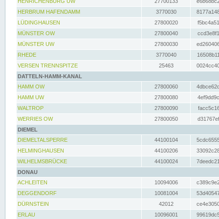
HENRICHENBURG UW
27700133
e6b68bc2
HERBRUM HAFENDAMM
3770030
8177a148
LÜDINGHAUSEN
27800020
f5bc4a51
MÜNSTER OW
27800040
ccd3e8f1
MÜNSTER UW
27800030
ed260406
RHEDE
3770040
16508b11
VERSEN TRENNSPITZE
25463
0024cc40
DATTELN-HAMM-KANAL
HAMM OW
27800060
4dbce62d
HAMM UW
27800080
4ef9dd9c
WALTROP
27800090
facc5c16
WERRIES OW
27800050
d31767ef
DIEMEL
DIEMELTALSPERRE
44100104
5cdc6555
HELMINGHAUSEN
44100206
33092c28
WILHELMSBRÜCKE
44100024
7deedc21
DONAU
ACHLEITEN
10094006
c389c9e2
DEGGENDORF
10081004
53d40547
DÜRNSTEIN
42012
ce4e3050
ERLAU
10096001
99619dc5