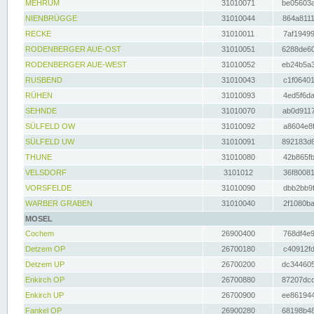
MEHRUM
31010071
be05603a
NIENBRÜGGE
31010044
864a8111
RECKE
31010011
7af19499
RODENBERGER AUE-OST
31010051
6288de60
RODENBERGER AUE-WEST
31010052
eb24b5a3
RUSBEND
31010043
c1f06401
RÜHEN
31010093
4ed5f6da
SEHNDE
31010070
ab0d9117
SÜLFELD OW
31010092
a8604e8f
SÜLFELD UW
31010091
892183d6
THUNE
31010080
42b865fb
VELSDORF
3101012
36f80081
VORSFELDE
31010090
dbb2bb9f
WARBER GRABEN
31010040
2f1080ba
MOSEL
Cochem
26900400
768df4e9
Detzem OP
26700180
c40912fd
Detzem UP
26700200
dc344605
Enkirch OP
26700880
87207dcd
Enkirch UP
26700900
ee861944
Fankel OP
26900280
68198b48