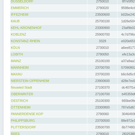
DÜSSELDORF
2750010
8f7e5f92
EMMERICH
2790020
9598e4cb
IFFEZHEIM
23500600
b02be240
KAUB
25700100
1d26e504
KEHL-KRONENHOF
23300900
23af9b02
KOBLENZ
25900700
4c7d796a
KONSTANZ-RHEIN
3329
e020e651
KÖLN
2730010
a6ee8177
LOBITH
2790050
efe13a3d
MAINZ
25100100
a37a9aa3
MANNHEIM
23700700
57090802
MAXAU
23700200
b6c6d5c8
NIERSTEIN-OPPENHEIM
23900600
d28e7ed1
Neuwied Stadt
27100370
dc407f1e
OBERWINTER
27100700
b45359df
OESTRICH
25100300
665be0fe
OTTENHEIM
23300800
787e5d63
PANNERDENSE KOP
2790060
3046493f
PHILIPPSBURG
23700500
88e972e1
PLITTERSDORF
23500700
6b774802
REES
2790010
2f025389