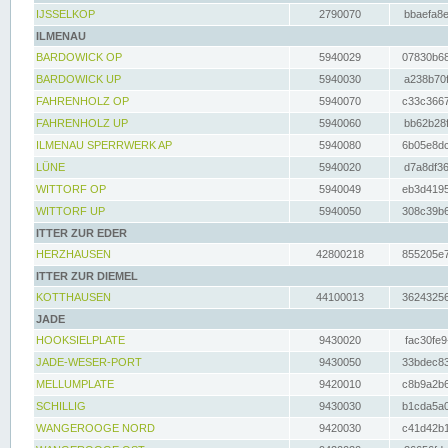
IJSSELKOP
2790070
bbaefa8e
ILMENAU
BARDOWICK OP
5940029
07830b68
BARDOWICK UP
5940030
a238b70f
FAHRENHOLZ OP
5940070
c33c3667
FAHRENHOLZ UP
5940060
bb62b28f
ILMENAU SPERRWERK AP
5940080
6b05e8dc
LÜNE
5940020
d7a8df36
WITTORF OP
5940049
eb3d4195
WITTORF UP
5940050
308c39b6
ITTER ZUR EDER
HERZHAUSEN
42800218
855205e7
ITTER ZUR DIEMEL
KOTTHAUSEN
44100013
36243256
JADE
HOOKSIELPLATE
9430020
fac30fe9
JADE-WESER-PORT
9430050
33bdec83
MELLUMPLATE
9420010
c8b9a2b6
SCHILLIG
9430030
b1cda5a0
WANGEROOGE NORD
9420030
c41d42b1