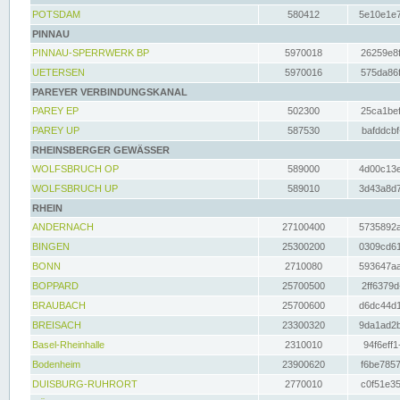
POTSDAM
580412
5e10e1e7
PINNAU
PINNAU-SPERRWERK BP
5970018
26259e8f
UETERSEN
5970016
575da86f
PAREYER VERBINDUNGSKANAL
PAREY EP
502300
25ca1bef
PAREY UP
587530
bafddcbf
RHEINSBERGER GEWÄSSER
WOLFSBRUCH OP
589000
4d00c13e
WOLFSBRUCH UP
589010
3d43a8d7
RHEIN
ANDERNACH
27100400
5735892a
BINGEN
25300200
0309cd61
BONN
2710080
593647aa
BOPPARD
25700500
2ff6379d
BRAUBACH
25700600
d6dc44d1
BREISACH
23300320
9da1ad2b
Basel-Rheinhalle
2310010
94f6eff1
Bodenheim
23900620
f6be7857
DUISBURG-RUHRORT
2770010
c0f51e35