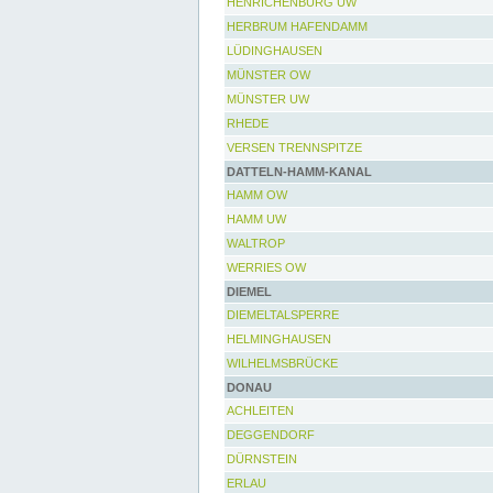
HENRICHENBURG UW
HERBRUM HAFENDAMM
LÜDINGHAUSEN
MÜNSTER OW
MÜNSTER UW
RHEDE
VERSEN TRENNSPITZE
DATTELN-HAMM-KANAL
HAMM OW
HAMM UW
WALTROP
WERRIES OW
DIEMEL
DIEMELTALSPERRE
HELMINGHAUSEN
WILHELMSBRÜCKE
DONAU
ACHLEITEN
DEGGENDORF
DÜRNSTEIN
ERLAU