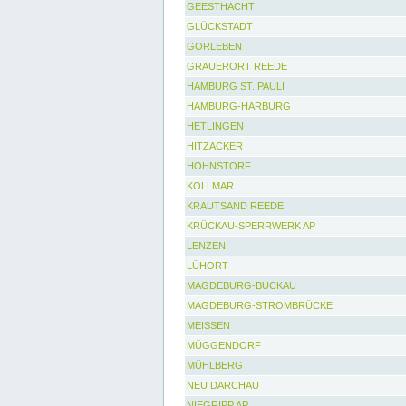
GEESTHACHT
GLÜCKSTADT
GORLEBEN
GRAUERORT REEDE
HAMBURG ST. PAULI
HAMBURG-HARBURG
HETLINGEN
HITZACKER
HOHNSTORF
KOLLMAR
KRAUTSAND REEDE
KRÜCKAU-SPERRWERK AP
LENZEN
LÜHORT
MAGDEBURG-BUCKAU
MAGDEBURG-STROMBRÜCKE
MEISSEN
MÜGGENDORF
MÜHLBERG
NEU DARCHAU
NIEGRIPP AP