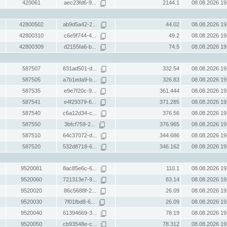
420061
aec23fd6-9...
2144.1
08.08.2026 19
42800502
ab9d5a42-2...
44.02
08.08.2026 19
42800310
c6e9f744-4...
49.2
08.08.2026 19
42800309
d2155fa6-b...
74.5
08.08.2026 19
587507
831ad501-d...
332.54
08.08.2026 19
587505
a7b1eda9-b...
326.83
08.08.2026 19
587535
e9e7f20c-9...
361.444
08.08.2026 19
587541
e4f29379-6...
371.285
08.08.2026 19
587540
c6a12d34-c...
376.56
08.08.2026 19
587550
3bfcf759-2...
376.965
08.08.2026 19
587510
64c37072-d...
344.686
08.08.2026 19
587520
532d8718-6...
346.162
08.08.2026 19
9520081
8ac85e6c-6...
110.1
08.08.2026 19
9520060
721313e7-9...
83.14
08.08.2026 19
9520020
86c5688f-2...
26.09
08.08.2026 19
9520030
7f01fbd8-6...
26.09
08.08.2026 19
9520040
61394669-3...
78.19
08.08.2026 19
9520050
cb93548e-c...
78.312
08.08.2026 19