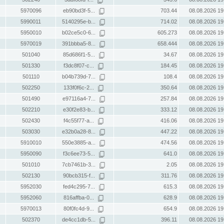
5970096
eb90bd3f-5...
703.44
08.08.2026 19
5990011
5140295e-b...
714.02
08.08.2026 19
5950010
b02ce5c0-6...
605.273
08.08.2026 19
5970019
391bbba5-8...
658.444
08.08.2026 19
501040
85d686f1-5...
34.67
08.08.2026 19
501330
f3dc8f07-c...
184.45
08.08.2026 19
501110
b04b739d-7...
108.4
08.08.2026 19
502250
133f0f6c-2...
350.64
08.08.2026 19
501490
e97116a4-7...
257.84
08.08.2026 19
502210
e30f2e83-b...
333.12
08.08.2026 19
502430
f4c55f77-a...
416.06
08.08.2026 19
503030
e32b0a28-8...
447.22
08.08.2026 19
5910010
550e3885-a...
474.56
08.08.2026 19
5950090
f3c6ee73-5...
641.0
08.08.2026 19
501010
7cb7461b-3...
2.05
08.08.2026 19
502130
90bcb315-f...
311.76
08.08.2026 19
5952030
fed4c295-7...
615.3
08.08.2026 19
5952060
816affba-0...
628.9
08.08.2026 19
5970013
80f0fc4d-9...
654.9
08.08.2026 19
502370
de4cc1db-5...
396.11
08.08.2026 19