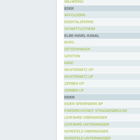
WILHERING
EDER
AFFOLDERN
EDERTALSPERRE
SCHMITTLOTHEIM
ELBE-HAVEL-KANAL
BURG
DETERSHAGEN
GENTHIN
KADE
WUSTERWITZ OP
WUSTERWITZ UP
ZERBEN OP
ZERBEN UP
EIDER
EIDER-SPERRWERK BP
FRIEDRICHSTADT STRASSENBRÜCKE
LEXFÄHRE OBERWASSER
LEXFÄHRE UNTERWASSER
NORDFELD OBERWASSER
NORDFELD UNTERWASSER