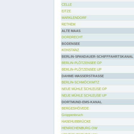
CELLE
EITZE
MARKLENDORF
RETHEM
ALTE MAAS
DORDRECHT
BODENSEE
KONSTANZ
BERLIN-SPANDAUER-SCHIFFFAHRTSKANAL
BERLIN-PLÖTZENSEE OP
BERLIN-PLÖTZENSEE UP
DAHME-WASSERSTRASSE
BERLIN-SCHMÖCKWITZ
NEUE MÜHLE SCHLEUSE OP
NEUE MÜHLE SCHLEUSE UP
DORTMUND-EMS-KANAL
BERGESHÖVEDE
Groppenbruch
HASEHUBBRÜCKE
HENRICHENBURG OW