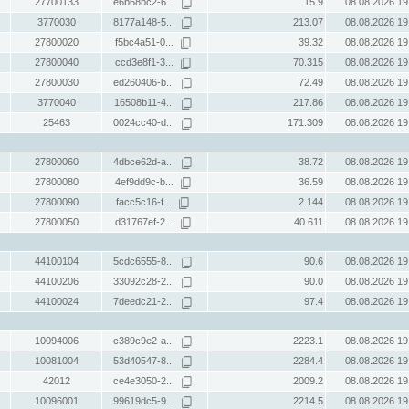
27700133
e6b68bc2-6...
15.9
08.08.2026 19
3770030
8177a148-5...
213.07
08.08.2026 19
27800020
f5bc4a51-0...
39.32
08.08.2026 19
27800040
ccd3e8f1-3...
70.315
08.08.2026 19
27800030
ed260406-b...
72.49
08.08.2026 19
3770040
16508b11-4...
217.86
08.08.2026 19
25463
0024cc40-d...
171.309
08.08.2026 19
27800060
4dbce62d-a...
38.72
08.08.2026 19
27800080
4ef9dd9c-b...
36.59
08.08.2026 19
27800090
facc5c16-f...
2.144
08.08.2026 19
27800050
d31767ef-2...
40.611
08.08.2026 19
44100104
5cdc6555-8...
90.6
08.08.2026 19
44100206
33092c28-2...
90.0
08.08.2026 19
44100024
7deedc21-2...
97.4
08.08.2026 19
10094006
c389c9e2-a...
2223.1
08.08.2026 19
10081004
53d40547-8...
2284.4
08.08.2026 19
42012
ce4e3050-2...
2009.2
08.08.2026 19
10096001
99619dc5-9...
2214.5
08.08.2026 19