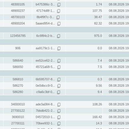
48300105
b475386c-3...
1.74
08.08.2026 19
48900237
47174d8f-1...
107.75
08.08.2026 19
48700103
8b4f9f7c-3...
38.47
08.08.2026 19
48900204
5aaed954-d...
82.32
08.08.2026 19
123456785
6c6f84c2-b...
975.0
08.08.2026 19
906
aa9179c1-1...
0.0
08.08.2026 19
586640
ee52ce62-2...
7.4
08.08.2026 19
586650
45721a68-5...
7.5
08.08.2026 19
586810
6b595707-8...
0.3
08.08.2026 19
586270
0e0dbcc9-0...
9.56
08.08.2026 19
586280
c9a6c3bf-0...
9.4
08.08.2026 19
34000010
ade3a084-8...
108.26
08.08.2026 19
27700122
7bbdb421-2...
08.08.2026 19
3690010
04572010-1...
166.42
08.08.2026 19
27700111
70bee932-1...
14.3
08.08.2026 19