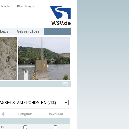
hinweise
Einstellungen
loads
Webservices
s
Ganglinie
Download
:15