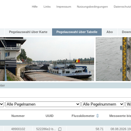
Hilfe
Links
Impressum
Nutzungsbedingungen
Datenschutz
Pegelauswahl über Karte
Pegelauswahl über Tabelle
Abo
Down
tter
Nummer
UUID
Flusskilometer
Messwerte bi
48900102
522286e2-b...
58.71
08.08.2026 19