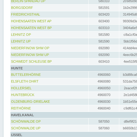
BERLIN-SPANDAU UP
580310
2c68509c
BORGSDORF
581591
1b2e2996
FRIEDRICHSTHAL
603420
314945d6
HOHENSAATEN WEST AP
603400
99309d3e
HOHENSAATEN WEST BP
603310
3404a6e5
LEHNITZ OP
581580
c8a1cf0a
LEHNITZ UP
581590
5bb1f56d
NIEDERFINOW SHW OP
692080
414dd4ee
NIEDERFINOW SHW UP
692090
4eec6b25
SCHWEDT SCHLEUSE BP
603410
4ee515f9
HUNTE
BUTTELERHÖRNE
4960060
b3d88ca6
ELSFLETH OHRT
4960080
531da758
HOLLERSIEL
4960050
2eacef2f
HUNTEBRÜCK
4960070
2e1d458b
OLDENBURG-DRIELAKE
4960030
1b51e55e
REITHÖRNE
4960040
c9df61c4
HAVELKANAL
SCHÖNWALDE OP
587050
d8ef9f21
SCHÖNWALDE UP
587060
b6650b13
IJSSEL