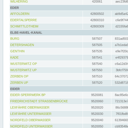
WILHERING
420061
aec23fd6
EDER
AFFOLDERN
42800502
ab9d5a42
EDERTALSPERRE
42800310
c6e9f744
SCHMITTLOTHEIM
42800309
d2155fa6
ELBE-HAVEL-KANAL
BURG
587507
831ad501
DETERSHAGEN
587505
a7b1eda9
GENTHIN
587535
e9e7f20c
KADE
587541
e4f29379
WUSTERWITZ OP
587540
c6a12d34
WUSTERWITZ UP
587550
3bfcf759
ZERBEN OP
587510
64c37072
ZERBEN UP
587520
532d8718
EIDER
EIDER-SPERRWERK BP
9520081
8ac85e6c
FRIEDRICHSTADT STRASSENBRÜCKE
9520060
721313e7
LEXFÄHRE OBERWASSER
9520020
86c5688f
LEXFÄHRE UNTERWASSER
9520030
7f01fbd8
NORDFELD OBERWASSER
9520040
61394669
NORDFELD UNTERWASSER
9520050
cb93548e