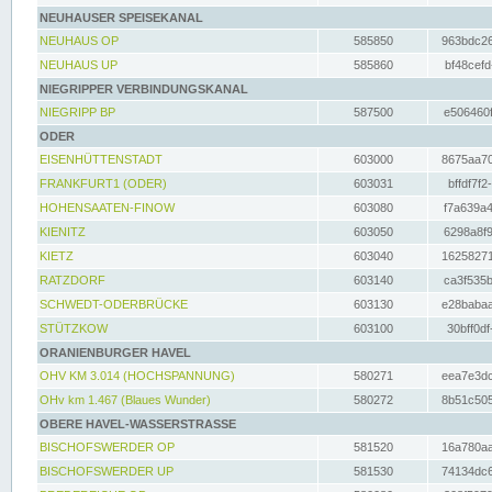
NEUHAUSER SPEISEKANAL
NEUHAUS OP
585850
963bdc26
NEUHAUS UP
585860
bf48cefd
NIEGRIPPER VERBINDUNGSKANAL
NIEGRIPP BP
587500
e506460f
ODER
EISENHÜTTENSTADT
603000
8675aa70
FRANKFURT1 (ODER)
603031
bffdf7f2
HOHENSAATEN-FINOW
603080
f7a639a4
KIENITZ
603050
6298a8f9
KIETZ
603040
16258271
RATZDORF
603140
ca3f535b
SCHWEDT-ODERBRÜCKE
603130
e28babaa
STÜTZKOW
603100
30bff0df
ORANIENBURGER HAVEL
OHV KM 3.014 (HOCHSPANNUNG)
580271
eea7e3dc
OHv km 1.467 (Blaues Wunder)
580272
8b51c505
OBERE HAVEL-WASSERSTRASSE
BISCHOFSWERDER OP
581520
16a780aa
BISCHOFSWERDER UP
581530
74134dc6