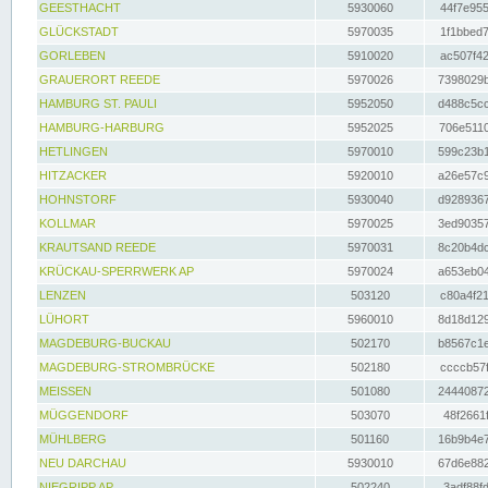
GEESTHACHT
5930060
44f7e955
GLÜCKSTADT
5970035
1f1bbed7
GORLEBEN
5910020
ac507f42
GRAUERORT REEDE
5970026
7398029b
HAMBURG ST. PAULI
5952050
d488c5cc
HAMBURG-HARBURG
5952025
706e5110
HETLINGEN
5970010
599c23b1
HITZACKER
5920010
a26e57c9
HOHNSTORF
5930040
d9289367
KOLLMAR
5970025
3ed90357
KRAUTSAND REEDE
5970031
8c20b4dc
KRÜCKAU-SPERRWERK AP
5970024
a653eb04
LENZEN
503120
c80a4f21
LÜHORT
5960010
8d18d129
MAGDEBURG-BUCKAU
502170
b8567c1e
MAGDEBURG-STROMBRÜCKE
502180
ccccb57f
MEISSEN
501080
24440872
MÜGGENDORF
503070
48f2661f
MÜHLBERG
501160
16b9b4e7
NEU DARCHAU
5930010
67d6e882
NIEGRIPP AP
502240
3adf88fd