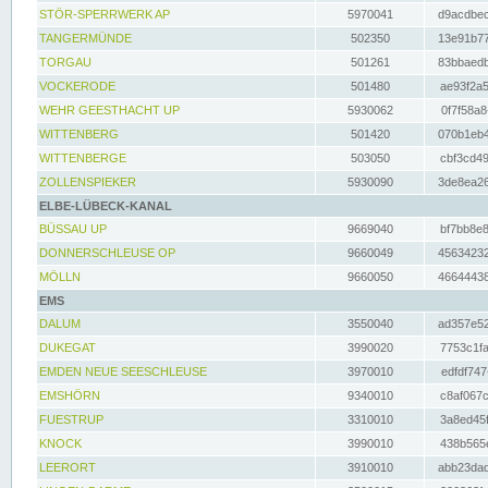
STÖR-SPERRWERK AP
5970041
d9acdbec
TANGERMÜNDE
502350
13e91b77
TORGAU
501261
83bbaedb
VOCKERODE
501480
ae93f2a5
WEHR GEESTHACHT UP
5930062
0f7f58a8
WITTENBERG
501420
070b1eb4
WITTENBERGE
503050
cbf3cd49
ZOLLENSPIEKER
5930090
3de8ea26
ELBE-LÜBECK-KANAL
BÜSSAU UP
9669040
bf7bb8e8
DONNERSCHLEUSE OP
9660049
45634232
MÖLLN
9660050
46644438
EMS
DALUM
3550040
ad357e52
DUKEGAT
3990020
7753c1fa
EMDEN NEUE SEESCHLEUSE
3970010
edfdf747
EMSHÖRN
9340010
c8af067c
FUESTRUP
3310010
3a8ed45f
KNOCK
3990010
438b565e
LEERORT
3910010
abb23dad