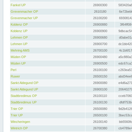
Fankel UP
26900300
583420a8
Grevenmacher OP
2610180
6e72bebf
Grevenmacher UP
26100200
69308142
Koblenz OP
26900880
3f64ff08
Koblenz UP
26900900
9dbcac54
Lehmen OP
26900680
d0abe01a
Lehmen UP
26900700
dc1bb420
Mehring AMS
26700100
4c1b6f17
Müden OP
26900480
a5c880a3
Müden UP
26900500
edc67ca3
Perl
26100100
c263ea53
Ruwer
26500150
abd34ee6
Sankt Aldegund OP
26900080
e4d6a271
Sankt Aldegund UP
26900100
20640279
Stadtbredimus OP
26100110
cceb7060
Stadtbredimus UP
26100130
dfdf753b
Trier OP
26500080
9d2b4126
Trier UP
26500100
3bec53ca
Wincheringen
26100140
bb5560fc
Wintrich OP
26700380
cb4789e4