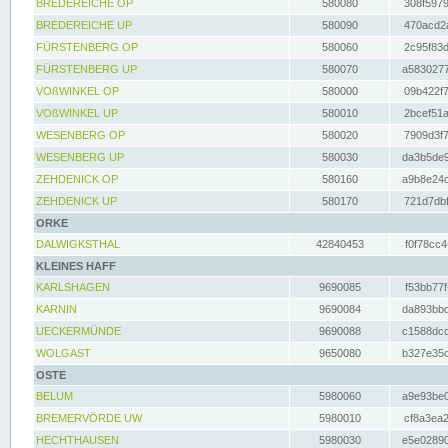
BREDEREICHE OP
580080
308f5979
BREDEREICHE UP
580090
470acd2a
FÜRSTENBERG OP
580060
2c95f83d
FÜRSTENBERG UP
580070
a5830277
VOßWINKEL OP
580000
09b422f7
VOßWINKEL UP
580010
2bcef51a
WESENBERG OP
580020
7909d3f7
WESENBERG UP
580030
da3b5de9
ZEHDENICK OP
580160
a9b8e24c
ZEHDENICK UP
580170
721d7dbf
ORKE
DALWIGKSTHAL
42840453
f0f78cc4
KLEINES HAFF
KARLSHAGEN
9690085
f53bb77f
KARNIN
9690084
da893bbd
UECKERMÜNDE
9690088
c1588dcc
WOLGAST
9650080
b327e35c
OSTE
BELUM
5980060
a9e93be0
BREMERVÖRDE UW
5980010
cf8a3ea2
HECHTHAUSEN
5980030
e5e02890