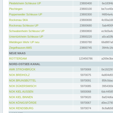
Pleidelsheim Schleuse UP
23800400
6e183f4b
Plochingen
23800100
be7ce40e
Poppenweiler Schleuse UP
23800300
f4854a4c
Rockenau SKA
23800690
4c00a166
Rockenau Schleuse UP
23800680
5ab4f00f
Schwabenheim Schleuse UP
23800800
ec9d3a4d
Untertürkheim Schleuse UP
23800220
a5ca02fb
Wieblingen Wehr UP neu
23800780
66d887a6
Ziegelhausen AMS
23800745
3944c1fd
NEUE MAAS
ROTTERDAM
123456786
a269e3be
NORD-OSTSEE-KANAL
AWK STROHBRÜCK
5970069
0e192297
NOK BREIHOLZ
5970075
4a904d59
NOK BRUNSBÜTTEL
5970091
85fc0dac
NOK DÜKERSWISCH
5970085
3954300d
NOK KIEL AUSSEN
5650068
6dc44585
NOK KIEL BINNEN
5979020
8af24d6a
NOK KÖNIGSFÖRDE
5970067
d0ec2790
NOK RENDSBURG
5970074
8c8afb56