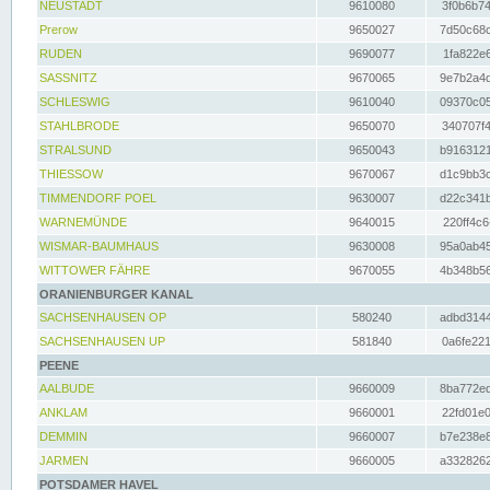
NEUSTADT
9610080
3f0b6b74
Prerow
9650027
7d50c68c
RUDEN
9690077
1fa822e6
SASSNITZ
9670065
9e7b2a4d
SCHLESWIG
9610040
09370c05
STAHLBRODE
9650070
340707f4
STRALSUND
9650043
b9163121
THIESSOW
9670067
d1c9bb3c
TIMMENDORF POEL
9630007
d22c341b
WARNEMÜNDE
9640015
220ff4c6
WISMAR-BAUMHAUS
9630008
95a0ab45
WITTOWER FÄHRE
9670055
4b348b56
ORANIENBURGER KANAL
SACHSENHAUSEN OP
580240
adbd3144
SACHSENHAUSEN UP
581840
0a6fe221
PEENE
AALBUDE
9660009
8ba772ed
ANKLAM
9660001
22fd01e0
DEMMIN
9660007
b7e238e8
JARMEN
9660005
a3328262
POTSDAMER HAVEL