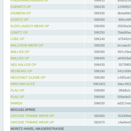
FINDENWIRUNSHIER OP
596410
a5902c55
GARWITZ UP
596230
12499527
GRABOW OP
596330
db4a69b2
GÜRITZ OP
596350
956ce5ff
KLEIN LAASCH WEHR OP
596300
25530a3e
LEWITZ OP
596250
7bbd90ad
LÜBZ OP
596140
d75442cf
MALCHOW WEHR OP
596200
bccaacb3
MALLISS OP
596390
497c29ee
MALLISS UP
596400
a64918a6
NEU KALLISS OP
596430
30739ff3
NEUBURG OP
596160
541c508a
NEUSTADT GLEWE OP
596280
c4381eb3
PARCHIM GÜTE
5961801
3dec3921
PLAU OP
596080
3ffddb2c
PLAU UP
596090
506e6b03
WAREN
596030
bd317edd
MÜGGELSPREE
GROSSE TRÄNKE WEHR OP
582660
81630fdd
GROSSE TRÄNKE WEHR UP
582670
cfad4ee5
MÜRITZ-HAVEL-WASSERSTRASSE