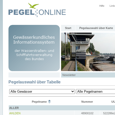
Hilfe
Link
Start
Pegelauswahl über Karte
Newsletter
Pegelauswahl über Tabelle
Pegelname
Nummer
UU
ALLER
AHLDEN
48900102
522286e2