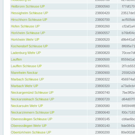
Heilbronn Schleuse UP
23800560
f77df170
Hessigheim Schleuse UP
23800420
23517de9
Hirschhorn Schleuse UP
23800700
acf505dd
Hofen Schleuse UP
23800260
cf2af1a4
Horkheim Schleuse UP
23800557
b76bf04c
Horkheim Wehr UP
23800520
d9b441a5
Kochendorf Schleuse UP
23800600
8f695e71
Ladenburg Wehr UP
23800820
70cee7df
Lauffen
23800500
8559d1a0
Lauffen Schleuse UP
23800501
2f7cb553
Mannheim Neckar
23800900
25582d3f
Marbach Schleuse UP
23800322
456974a8
Marbach Wehr UP
23800320
a73a9cb4
Neckargemünd Schleuse UP
23800740
7be3ff2e
Neckarsteinach Schleuse UP
23800720
d64d07f7
Neckarsulm Wehr UP
23800580
845944f8
Neckarzimmern Schleuse UP
23800640
f00c7183
Oberesslingen Schleuse UP
23800145
cbfae6bc
Oberesslingen Wehr UP
23800140
9de0843a
Obertürkheim Schleuse UP
23800200
80e002d8