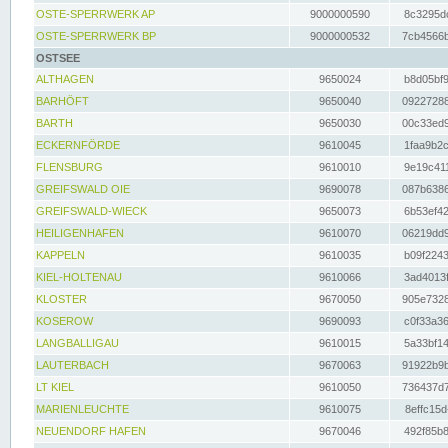
OSTE-SPERRWERK AP
9000000590
8c3295dc
OSTE-SPERRWERK BP
9000000532
7cb4566b
OSTSEE
ALTHAGEN
9650024
b8d05bf9
BARHÖFT
9650040
09227288
BARTH
9650030
00c33ed9
ECKERNFÖRDE
9610045
1faa9b2c
FLENSBURG
9610010
9e19c411
GREIFSWALD OIE
9690078
087b6386
GREIFSWALD-WIECK
9650073
6b53ef42
HEILIGENHAFEN
9610070
06219dd9
KAPPELN
9610035
b09f2243
KIEL-HOLTENAU
9610066
3ad4013f
KLOSTER
9670050
905e7328
KOSEROW
9690093
c0f33a36
LANGBALLIGAU
9610015
5a33bf14
LAUTERBACH
9670063
91922b9b
LT KIEL
9610050
736437d7
MARIENLEUCHTE
9610075
8effc15d
NEUENDORF HAFEN
9670046
492f85b8