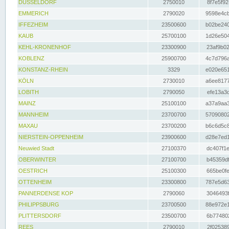
DÜSSELDORF
2750010
8f7e5f92
EMMERICH
2790020
9598e4cb
IFFEZHEIM
23500600
b02be240
KAUB
25700100
1d26e504
KEHL-KRONENHOF
23300900
23af9b02
KOBLENZ
25900700
4c7d796a
KONSTANZ-RHEIN
3329
e020e651
KÖLN
2730010
a6ee8177
LOBITH
2790050
efe13a3d
MAINZ
25100100
a37a9aa3
MANNHEIM
23700700
57090802
MAXAU
23700200
b6c6d5c8
NIERSTEIN-OPPENHEIM
23900600
d28e7ed1
Neuwied Stadt
27100370
dc407f1e
OBERWINTER
27100700
b45359df
OESTRICH
25100300
665be0fe
OTTENHEIM
23300800
787e5d63
PANNERDENSE KOP
2790060
3046493f
PHILIPPSBURG
23700500
88e972e1
PLITTERSDORF
23500700
6b774802
REES
2790010
2f025389