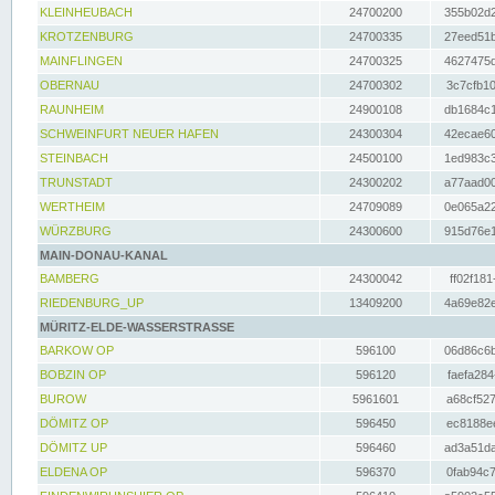
KLEINHEUBACH
24700200
355b02d2
KROTZENBURG
24700335
27eed51b
MAINFLINGEN
24700325
4627475d
OBERNAU
24700302
3c7cfb10
RAUNHEIM
24900108
db1684c1
SCHWEINFURT NEUER HAFEN
24300304
42ecae60
STEINBACH
24500100
1ed983c3
TRUNSTADT
24300202
a77aad00
WERTHEIM
24709089
0e065a22
WÜRZBURG
24300600
915d76e1
MAIN-DONAU-KANAL
BAMBERG
24300042
ff02f181
RIEDENBURG_UP
13409200
4a69e82e
MÜRITZ-ELDE-WASSERSTRASSE
BARKOW OP
596100
06d86c6b
BOBZIN OP
596120
faefa284
BUROW
5961601
a68cf527
DÖMITZ OP
596450
ec8188ee
DÖMITZ UP
596460
ad3a51da
ELDENA OP
596370
0fab94c7