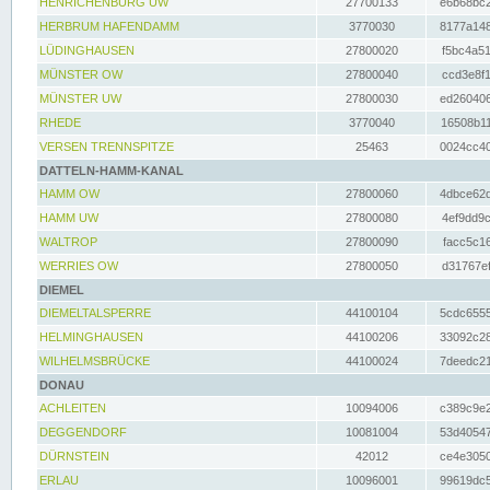
HENRICHENBURG UW
27700133
e6b68bc2
HERBRUM HAFENDAMM
3770030
8177a148
LÜDINGHAUSEN
27800020
f5bc4a51
MÜNSTER OW
27800040
ccd3e8f1
MÜNSTER UW
27800030
ed260406
RHEDE
3770040
16508b11
VERSEN TRENNSPITZE
25463
0024cc40
DATTELN-HAMM-KANAL
HAMM OW
27800060
4dbce62d
HAMM UW
27800080
4ef9dd9c
WALTROP
27800090
facc5c16
WERRIES OW
27800050
d31767ef
DIEMEL
DIEMELTALSPERRE
44100104
5cdc6555
HELMINGHAUSEN
44100206
33092c28
WILHELMSBRÜCKE
44100024
7deedc21
DONAU
ACHLEITEN
10094006
c389c9e2
DEGGENDORF
10081004
53d40547
DÜRNSTEIN
42012
ce4e3050
ERLAU
10096001
99619dc5