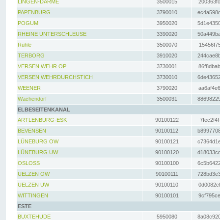
LINGEN-DARME
3500015
200363fc
PAPENBURG
3790010
ec4a598d
POGUM
3950020
5d1e4350
RHEINE UNTERSCHLEUSE
3390020
50a449ba
Rühle
3500070
15456f75
TERBORG
3910020
244cae8b
VERSEN WEHR OP
3730001
86f8dbab
VERSEN WEHRDURCHSTICH
3730010
6de43652
WEENER
3790020
aa6af4e6
Wachendorf
3500031
88698229
ELBESEITENKANAL
ARTLENBURG-ESK
90100122
7fec2f4f
BEVENSEN
90100112
b8997708
LÜNEBURG OW
90100121
c7364d1e
LÜNEBURG UW
90100120
d18033cd
OSLOSS
90100100
6c5b6422
UELZEN OW
90100111
728bd3e3
UELZEN UW
90100110
0d0082cf
WITTINGEN
90100101
9cf795ce
ESTE
BUXTEHUDE
5950080
8a08c920