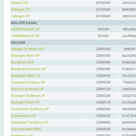
Wintrich UP
26700400
a392113c
Zeltingen OP
26700580
8b802863
Zeltingen UP
26700600
d867e7e9
MALZER KANAL
LIEBENWALDE OP
581540
3f8ceb6d
LIEBENWALDE UP
581550
a1cf60be
NECKAR
Aldingen Schleuse UP
23800280
dfdfb4ff
Beihingen Wehr UP
23800360
8a2e3048
Besigheim SKA
23800460
46d8ed02
Besigheim Schleuse UP
23800480
57db82c7
Besigheim Wehr UP
23800440
42c11b7a
Cannstatt Schleuse UP
23800240
7068d262
Deizisau Schleuse UP
23800120
c5b6243d
Esslingen Schleuse UP
23800180
130a3761
Esslingen Wehr OP
23800176
31c32a38
Feudenheim Schleuse UP
23800840
48a939b9
Gundelsheim UP
23800620
fc1072e4
Guttenbach Schleuse UP
23800660
bd36404b
Hassmersheim AMS
23800630
0e1b8ae0
Heidelberg UP
23800760
827b2685