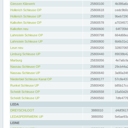
Giessen Klärwerk
25800100
4b386a6a
Hollerich Schleuse OP
25800618
cedc9b0c
Hollerich Schleuse UP
25800620
9beb7290
Kalkofen Schleuse OP
25800578
a7034573
Kalkofen neu
25800600
64f735fd
Lahnstein Schleuse OP
25800798
664d68ea
Lahnstein Schleuse UP
25800800
6b6b31e2
Leun neu
25800200
32807065
Limburg Schleuse UP
25800440
89038b42
Marburg
25830056
4e7a6cfa
Nassau Schleuse OP
25800638
29cb44a2
Nassau Schleuse UP
25800640
3a90a346
Niederbiel Schleuse Kanal OP
25800177
57c8e437
Runkel Schleuse UP
25800400
b85b17cc
Scheidt Schleuse OP
25800558
15a50d2b
Scheidt Schleuse UP
25800560
7dfe4776
LEDA
DREYSCHLOOT
3880010
d4df3617
LEDASPERRWERK UP
3880050
5e6ae93a
LEINE