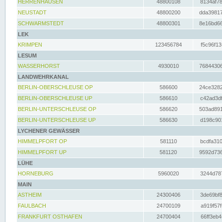
HERRENHAUSEN
48800108
8134af78
NEUSTADT
48800200
dda39817
SCHWARMSTEDT
48800301
8e16bd66
LEK
KRIMPEN
123456784
f5c96f13
LESUM
WASSERHORST
4930010
76844306
LANDWEHRKANAL
BERLIN-OBERSCHLEUSE OP
586600
24ce3282
BERLIN-OBERSCHLEUSE UP
586610
c42ad3df
BERLIN-UNTERSCHLEUSE OP
586620
503ad891
BERLIN-UNTERSCHLEUSE UP
586630
d198c901
LYCHENER GEWÄSSER
HIMMELPFORT OP
581110
bcdfa310
HIMMELPFORT UP
581120
9592d736
LÜHE
HORNEBURG
5960020
3244d787
MAIN
ASTHEIM
24300406
3de69bf8
FAULBACH
24700109
a919f57f
FRANKFURT OSTHAFEN
24700404
66ff3eb4