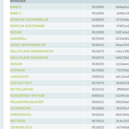
NORDSEE
BAKE A
9510063
e8daa3e2
BAKE Z
9510066
104fdc24
BORKUM FISCHERBALJE
9340020
8727ebfd
BORKUM SÜDSTRAND
9340030
478f21e9
BÜSUM
9510095
5287a3e1
DAGEBÜLL
9570040
6233e901
EIDER-SPERRWERK AP
9530010
04acd7e5
HELGOLAND BINNENHAFEN
9510070
c0ec139b
HELGOLAND SÜDHAFEN
9510075
0d8233b8
HUSUM
9530020
e114aeec
HÖRNUM
9570050
733755fd
LANGEOOG
9390010
a0c1dcb6
LIST AUF SYLT
9570070
5e92d73f
MITTELGRUND
9510132
3ff99b92
NORDERNEY RIFFGAT
9360010
c0244c0e
PELLWORM ANLEGER
9550021
2852b9ab
SCHARHÖRN
9510060
f0197bcf
SPIEKEROOG
9410010
662c4b5e
WITTDÜN
9570010
9c4c11f2
ZEHNERLOCH
9510010
e574d0af