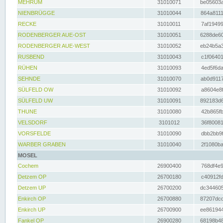
MEHRUM
31010071
be05603a
NIENBRÜGGE
31010044
864a8111
RECKE
31010011
7af19499
RODENBERGER AUE-OST
31010051
6288de60
RODENBERGER AUE-WEST
31010052
eb24b5a3
RUSBEND
31010043
c1f06401
RÜHEN
31010093
4ed5f6da
SEHNDE
31010070
ab0d9117
SÜLFELD OW
31010092
a8604e8f
SÜLFELD UW
31010091
892183d6
THUNE
31010080
42b865fb
VELSDORF
3101012
36f80081
VORSFELDE
31010090
dbb2bb9f
WARBER GRABEN
31010040
2f1080ba
MOSEL
Cochem
26900400
768df4e9
Detzem OP
26700180
c40912fd
Detzem UP
26700200
dc344605
Enkirch OP
26700880
87207dcd
Enkirch UP
26700900
ee861944
Fankel OP
26900280
68198b48