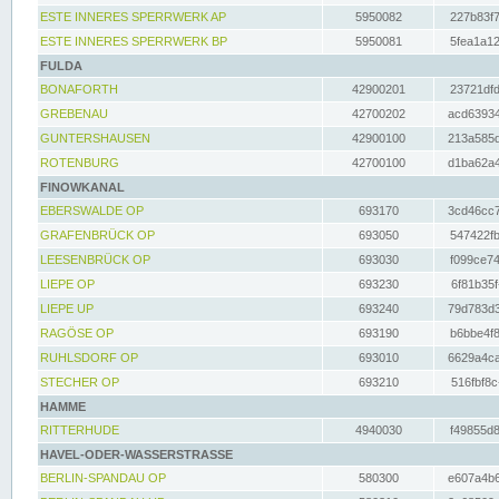
ESTE INNERES SPERRWERK AP
5950082
227b83f7
ESTE INNERES SPERRWERK BP
5950081
5fea1a12
FULDA
BONAFORTH
42900201
23721dfd
GREBENAU
42700202
acd63934
GUNTERSHAUSEN
42900100
213a585d
ROTENBURG
42700100
d1ba62a4
FINOWKANAL
EBERSWALDE OP
693170
3cd46cc7
GRAFENBRÜCK OP
693050
547422fb
LEESENBRÜCK OP
693030
f099ce74
LIEPE OP
693230
6f81b35f
LIEPE UP
693240
79d783d3
RAGÖSE OP
693190
b6bbe4f8
RUHLSDORF OP
693010
6629a4ca
STECHER OP
693210
516fbf8c
HAMME
RITTERHUDE
4940030
f49855d8
HAVEL-ODER-WASSERSTRASSE
BERLIN-SPANDAU OP
580300
e607a4b6