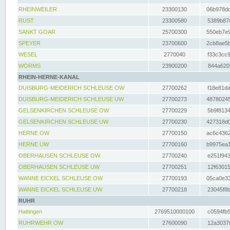
RHEINWEILER
23300130
06b978dd
RUST
23300580
5389b878
SANKT GOAR
25700300
550eb7e9
SPEYER
23700600
2cb8ae5b
WESEL
2770040
f33c3cc9
WORMS
23900200
844a620f
RHEIN-HERNE-KANAL
DUISBURG-MEIDERICH SCHLEUSE OW
27700262
f18e81da
DUISBURG-MEIDERICH SCHLEUSE UW
27700273
48780245
GELSENKIRCHEN SCHLEUSE OW
27700229
5b9f8134
GELSENKIRCHEN SCHLEUSE UW
27700230
427318d0
HERNE OW
27700150
ac6c4362
HERNE UW
27700160
b9975ea1
OBERHAUSEN SCHLEUSE OW
27700240
e251f943
OBERHAUSEN SCHLEUSE UW
27700251
12f63015
WANNE EICKEL SCHLEUSE OW
27700193
05ca0e33
WANNE EICKEL SCHLEUSE UW
27700218
23045f8b
RUHR
Hattingen
2769510000100
c0594fb5
RUHRWEHR OW
27600090
12a3037f