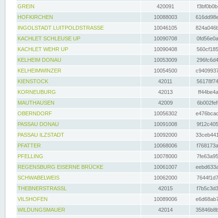
GREIN
420091
f3bf0b0b
HOFKIRCHEN
10088003
616dd98e
INGOLSTADT LUITPOLDSTRASSE
10046105
824a046b
KACHLET SCHLEUSE UP
10090708
0fd56e0a
KACHLET WEHR UP
10090408
560cf185
KELHEIM DONAU
10053009
296fc6d4
KELHEIMWINZER
10054500
c9409937
KIENSTOCK
42011
56178f74
KORNEUBURG
42013
ff44be4a
MAUTHAUSEN
42009
6b002fef
OBERNDORF
10056302
e476bcad
PASSAU DONAU
10091008
9f12c405
PASSAU ILZSTADT
10092000
33ceb441
PFATTER
10068006
f768173a
PFELLING
10078000
7fe63a95
REGENSBURG EISERNE BRÜCKE
10061007
eebd633a
SCHWABELWEIS
10062000
7644f1d7
THEBNERSTRASSL
42015
f7b5c3d3
VILSHOFEN
10089006
e6d68ab7
WILDUNGSMAUER
42014
35846b8b