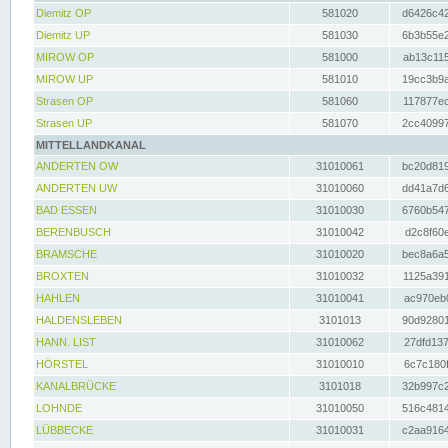
Diemitz OP
581020
d6426c42
Diemitz UP
581030
6b3b55e2
MIROW OP
581000
ab13c115
MIROW UP
581010
19cc3b9a
Strasen OP
581060
117877ec
Strasen UP
581070
2cc40997
MITTELLANDKANAL
ANDERTEN OW
31010061
bc20d819
ANDERTEN UW
31010060
dd41a7d6
BAD ESSEN
31010030
6760b547
BERENBUSCH
31010042
d2c8f60e
BRAMSCHE
31010020
bec8a6a5
BROXTEN
31010032
1125a391
HAHLEN
31010041
ac970eb0
HALDENSLEBEN
3101013
90d92801
HANN. LIST
31010062
27dfd137
HÖRSTEL
31010010
6c7c180f
KANALBRÜCKE
3101018
32b997c2
LOHNDE
31010050
516c4814
LÜBBECKE
31010031
c2aa9164