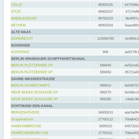
CELLE
48300105
b475386c
EITZE
48900237
47174d8f
MARKLENDORF
48700103
8b4f9f7c
RETHEM
48900204
5aaed954
ALTE MAAS
DORDRECHT
123456785
6c6f84c2
BODENSEE
KONSTANZ
906
aa9179c1
BERLIN-SPANDAUER-SCHIFFFAHRTSKANAL
BERLIN-PLÖTZENSEE OP
586640
ee52ce62
BERLIN-PLÖTZENSEE UP
586650
45721a68
DAHME-WASSERSTRASSE
BERLIN-SCHMÖCKWITZ
586810
6b595707
NEUE MÜHLE SCHLEUSE OP
586270
0e0dbcc9
NEUE MÜHLE SCHLEUSE UP
586280
c9a6c3bf
DORTMUND-EMS-KANAL
BERGESHÖVEDE
34000010
ade3a084
Groppenbruch
27700122
7bbdb421
HASEHUBBRÜCKE
3690010
04572010
HENRICHENBURG OW
27700111
70bee932