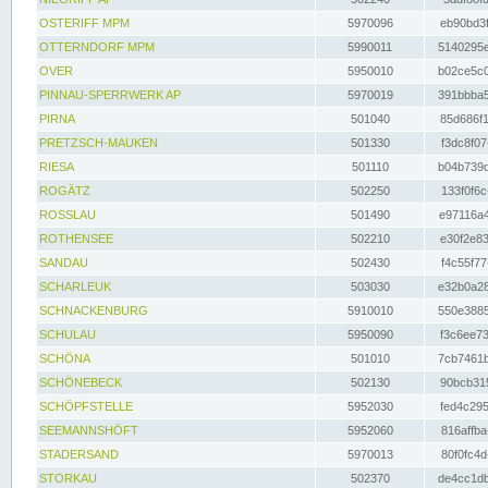
OSTERIFF MPM
5970096
eb90bd3f
OTTERNDORF MPM
5990011
5140295e
OVER
5950010
b02ce5c0
PINNAU-SPERRWERK AP
5970019
391bbba5
PIRNA
501040
85d686f1
PRETZSCH-MAUKEN
501330
f3dc8f07
RIESA
501110
b04b739d
ROGÄTZ
502250
133f0f6c
ROSSLAU
501490
e97116a4
ROTHENSEE
502210
e30f2e83
SANDAU
502430
f4c55f77
SCHARLEUK
503030
e32b0a28
SCHNACKENBURG
5910010
550e3885
SCHULAU
5950090
f3c6ee73
SCHÖNA
501010
7cb7461b
SCHÖNEBECK
502130
90bcb315
SCHÖPFSTELLE
5952030
fed4c295
SEEMANNSHÖFT
5952060
816affba
STADERSAND
5970013
80f0fc4d
STORKAU
502370
de4cc1db