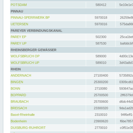
POTSDAM
580412
5e10e1e7
PINNAU
PINNAU-SPERRWERK BP
5970018
26259e8f
UETERSEN
5970016
575da86f
PAREYER VERBINDUNGSKANAL
PAREY EP
502300
25ca1bef
PAREY UP
587530
bafddcbf
RHEINSBERGER GEWÄSSER
WOLFSBRUCH OP
589000
4d00c13e
WOLFSBRUCH UP
589010
3d43a8d7
RHEIN
ANDERNACH
27100400
5735892a
BINGEN
25300200
0309cd61
BONN
2710080
593647aa
BOPPARD
25700500
2ff6379d
BRAUBACH
25700600
d6dc44d1
BREISACH
23300320
9da1ad2b
Basel-Rheinhalle
2310010
94f6eff1
Bodenheim
23900620
f6be7857
DUISBURG-RUHRORT
2770010
c0f51e35