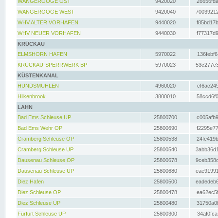
WANGEROOGE OST
9420020
26656fda
WANGEROOGE WEST
9420040
70039212
WHV ALTER VORHAFEN
9440020
f85bd17b
WHV NEUER VORHAFEN
9440030
f77317d9
KRÜCKAU
ELMSHORN HAFEN
5970022
136febf6
KRÜCKAU-SPERRWERK BP
5970023
53c277c3
KÜSTENKANAL
HUNDSMÜHLEN
4960020
cf6ac249
Hilkenbrook
3800010
58ccd6f0
LAHN
Bad Ems Schleuse UP
25800700
c005afb9
Bad Ems Wehr OP
25800690
f2295e77
Cramberg Schleuse OP
25800538
24fe419b
Cramberg Schleuse UP
25800540
3abb36d1
Dausenau Schleuse OP
25800678
9ceb358c
Dausenau Schleuse UP
25800680
eae91991
Diez Hafen
25800500
eadedeb6
Diez Schleuse OP
25800478
ea62ec5f
Diez Schleuse UP
25800480
31750a0f
Fürfurt Schleuse UP
25800300
34af0fca