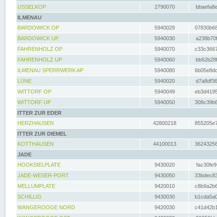
IJSSELKOP
2790070
bbaefa8e
ILMENAU
BARDOWICK OP
5940029
07830b68
BARDOWICK UP
5940030
a238b70f
FAHRENHOLZ OP
5940070
c33c3667
FAHRENHOLZ UP
5940060
bb62b28f
ILMENAU SPERRWERK AP
5940080
6b05e8dc
LÜNE
5940020
d7a8df36
WITTORF OP
5940049
eb3d4195
WITTORF UP
5940050
308c39b6
ITTER ZUR EDER
HERZHAUSEN
42800218
855205e7
ITTER ZUR DIEMEL
KOTTHAUSEN
44100013
36243256
JADE
HOOKSIELPLATE
9430020
fac30fe9
JADE-WESER-PORT
9430050
33bdec83
MELLUMPLATE
9420010
c8b9a2b6
SCHILLIG
9430030
b1cda5a0
WANGEROOGE NORD
9420030
c41d42b1