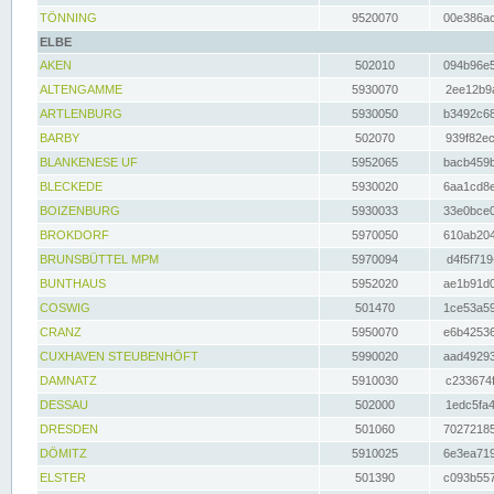
TÖNNING
9520070
00e386ac
ELBE
AKEN
502010
094b96e5
ALTENGAMME
5930070
2ee12b9a
ARTLENBURG
5930050
b3492c68
BARBY
502070
939f82ec
BLANKENESE UF
5952065
bacb459b
BLECKEDE
5930020
6aa1cd8e
BOIZENBURG
5930033
33e0bce0
BROKDORF
5970050
610ab204
BRUNSBÜTTEL MPM
5970094
d4f5f719
BUNTHAUS
5952020
ae1b91d0
COSWIG
501470
1ce53a59
CRANZ
5950070
e6b42536
CUXHAVEN STEUBENHÖFT
5990020
aad49293
DAMNATZ
5910030
c233674f
DESSAU
502000
1edc5fa4
DRESDEN
501060
70272185
DÖMITZ
5910025
6e3ea719
ELSTER
501390
c093b557