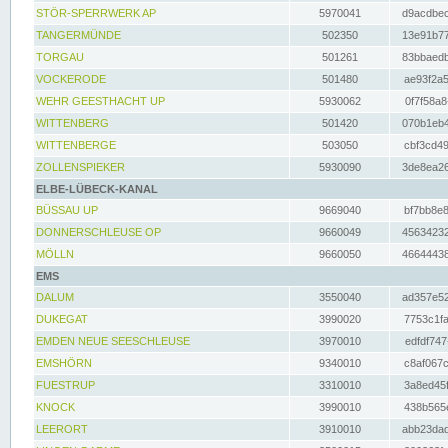
STÖR-SPERRWERK AP
5970041
d9acdbec
TANGERMÜNDE
502350
13e91b77
TORGAU
501261
83bbaedb
VOCKERODE
501480
ae93f2a5
WEHR GEESTHACHT UP
5930062
0f7f58a8
WITTENBERG
501420
070b1eb4
WITTENBERGE
503050
cbf3cd49
ZOLLENSPIEKER
5930090
3de8ea26
ELBE-LÜBECK-KANAL
BÜSSAU UP
9669040
bf7bb8e8
DONNERSCHLEUSE OP
9660049
45634232
MÖLLN
9660050
46644438
EMS
DALUM
3550040
ad357e52
DUKEGAT
3990020
7753c1fa
EMDEN NEUE SEESCHLEUSE
3970010
edfdf747
EMSHÖRN
9340010
c8af067c
FUESTRUP
3310010
3a8ed45f
KNOCK
3990010
438b565e
LEERORT
3910010
abb23dad