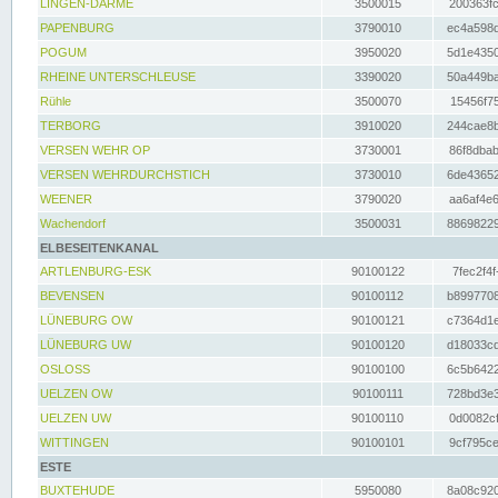
LINGEN-DARME
3500015
200363fc
PAPENBURG
3790010
ec4a598d
POGUM
3950020
5d1e4350
RHEINE UNTERSCHLEUSE
3390020
50a449ba
Rühle
3500070
15456f75
TERBORG
3910020
244cae8b
VERSEN WEHR OP
3730001
86f8dbab
VERSEN WEHRDURCHSTICH
3730010
6de43652
WEENER
3790020
aa6af4e6
Wachendorf
3500031
88698229
ELBESEITENKANAL
ARTLENBURG-ESK
90100122
7fec2f4f
BEVENSEN
90100112
b8997708
LÜNEBURG OW
90100121
c7364d1e
LÜNEBURG UW
90100120
d18033cd
OSLOSS
90100100
6c5b6422
UELZEN OW
90100111
728bd3e3
UELZEN UW
90100110
0d0082cf
WITTINGEN
90100101
9cf795ce
ESTE
BUXTEHUDE
5950080
8a08c920