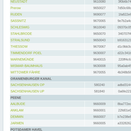
NEUSTADT
9610080
3f0b6b74
Prerow
9650027
7d50c68c
RUDEN
9690077
1fa822e6
SASSNITZ
9670065
9e7b2a4d
SCHLESWIG
9610040
09370c05
STAHLBRODE
9650070
340707f4
STRALSUND
9650043
b9163121
THIESSOW
9670067
d1c9bb3c
TIMMENDORF POEL
9630007
d22c341b
WARNEMÜNDE
9640015
220ff4c6
WISMAR-BAUMHAUS
9630008
95a0ab45
WITTOWER FÄHRE
9670055
4b348b56
ORANIENBURGER KANAL
SACHSENHAUSEN OP
580240
adbd3144
SACHSENHAUSEN UP
581840
0a6fe221
PEENE
AALBUDE
9660009
8ba772ed
ANKLAM
9660001
22fd01e0
DEMMIN
9660007
b7e238e8
JARMEN
9660005
a3328262
POTSDAMER HAVEL