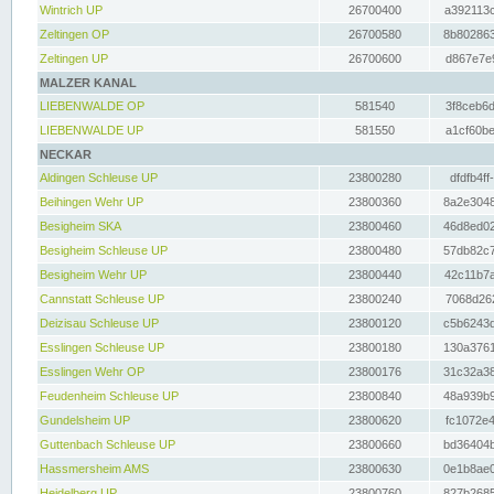
Wintrich UP
26700400
a392113c
Zeltingen OP
26700580
8b802863
Zeltingen UP
26700600
d867e7e9
MALZER KANAL
LIEBENWALDE OP
581540
3f8ceb6d
LIEBENWALDE UP
581550
a1cf60be
NECKAR
Aldingen Schleuse UP
23800280
dfdfb4ff
Beihingen Wehr UP
23800360
8a2e3048
Besigheim SKA
23800460
46d8ed02
Besigheim Schleuse UP
23800480
57db82c7
Besigheim Wehr UP
23800440
42c11b7a
Cannstatt Schleuse UP
23800240
7068d262
Deizisau Schleuse UP
23800120
c5b6243d
Esslingen Schleuse UP
23800180
130a3761
Esslingen Wehr OP
23800176
31c32a38
Feudenheim Schleuse UP
23800840
48a939b9
Gundelsheim UP
23800620
fc1072e4
Guttenbach Schleuse UP
23800660
bd36404b
Hassmersheim AMS
23800630
0e1b8ae0
Heidelberg UP
23800760
827b2685