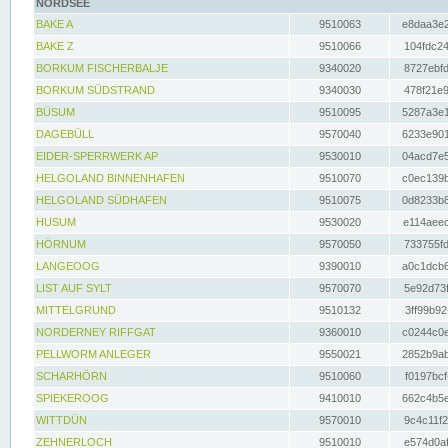
NORDSEE
BAKE A
9510063
e8daa3e2
BAKE Z
9510066
104fdc24
BORKUM FISCHERBALJE
9340020
8727ebfd
BORKUM SÜDSTRAND
9340030
478f21e9
BÜSUM
9510095
5287a3e1
DAGEBÜLL
9570040
6233e901
EIDER-SPERRWERK AP
9530010
04acd7e5
HELGOLAND BINNENHAFEN
9510070
c0ec139b
HELGOLAND SÜDHAFEN
9510075
0d8233b8
HUSUM
9530020
e114aeec
HÖRNUM
9570050
733755fd
LANGEOOG
9390010
a0c1dcb6
LIST AUF SYLT
9570070
5e92d73f
MITTELGRUND
9510132
3ff99b92
NORDERNEY RIFFGAT
9360010
c0244c0e
PELLWORM ANLEGER
9550021
2852b9ab
SCHARHÖRN
9510060
f0197bcf
SPIEKEROOG
9410010
662c4b5e
WITTDÜN
9570010
9c4c11f2
ZEHNERLOCH
9510010
e574d0af