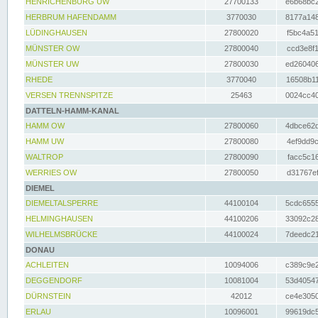
HENRICHENBURG UW
27700133
e6b68bc2
HERBRUM HAFENDAMM
3770030
8177a148
LÜDINGHAUSEN
27800020
f5bc4a51
MÜNSTER OW
27800040
ccd3e8f1
MÜNSTER UW
27800030
ed260406
RHEDE
3770040
16508b11
VERSEN TRENNSPITZE
25463
0024cc40
DATTELN-HAMM-KANAL
HAMM OW
27800060
4dbce62d
HAMM UW
27800080
4ef9dd9c
WALTROP
27800090
facc5c16
WERRIES OW
27800050
d31767ef
DIEMEL
DIEMELTALSPERRE
44100104
5cdc6555
HELMINGHAUSEN
44100206
33092c28
WILHELMSBRÜCKE
44100024
7deedc21
DONAU
ACHLEITEN
10094006
c389c9e2
DEGGENDORF
10081004
53d40547
DÜRNSTEIN
42012
ce4e3050
ERLAU
10096001
99619dc5