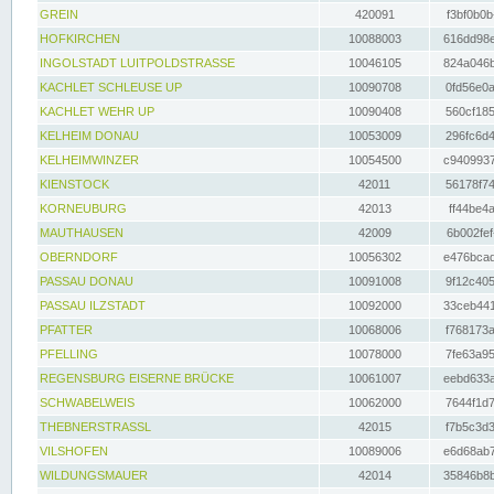
GREIN
420091
f3bf0b0b
HOFKIRCHEN
10088003
616dd98e
INGOLSTADT LUITPOLDSTRASSE
10046105
824a046b
KACHLET SCHLEUSE UP
10090708
0fd56e0a
KACHLET WEHR UP
10090408
560cf185
KELHEIM DONAU
10053009
296fc6d4
KELHEIMWINZER
10054500
c9409937
KIENSTOCK
42011
56178f74
KORNEUBURG
42013
ff44be4a
MAUTHAUSEN
42009
6b002fef
OBERNDORF
10056302
e476bcad
PASSAU DONAU
10091008
9f12c405
PASSAU ILZSTADT
10092000
33ceb441
PFATTER
10068006
f768173a
PFELLING
10078000
7fe63a95
REGENSBURG EISERNE BRÜCKE
10061007
eebd633a
SCHWABELWEIS
10062000
7644f1d7
THEBNERSTRASSL
42015
f7b5c3d3
VILSHOFEN
10089006
e6d68ab7
WILDUNGSMAUER
42014
35846b8b