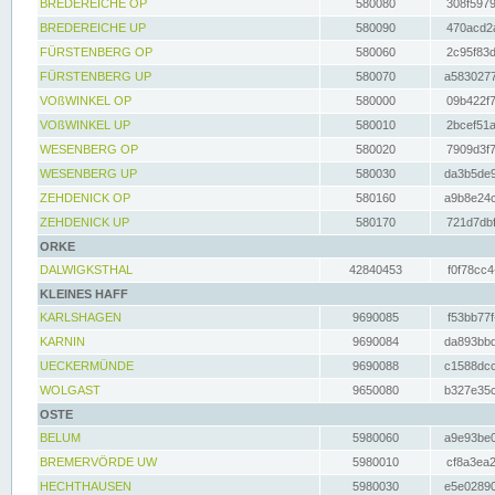
BREDEREICHE OP
580080
308f5979
BREDEREICHE UP
580090
470acd2a
FÜRSTENBERG OP
580060
2c95f83d
FÜRSTENBERG UP
580070
a5830277
VOßWINKEL OP
580000
09b422f7
VOßWINKEL UP
580010
2bcef51a
WESENBERG OP
580020
7909d3f7
WESENBERG UP
580030
da3b5de9
ZEHDENICK OP
580160
a9b8e24c
ZEHDENICK UP
580170
721d7dbf
ORKE
DALWIGKSTHAL
42840453
f0f78cc4
KLEINES HAFF
KARLSHAGEN
9690085
f53bb77f
KARNIN
9690084
da893bbd
UECKERMÜNDE
9690088
c1588dcc
WOLGAST
9650080
b327e35c
OSTE
BELUM
5980060
a9e93be0
BREMERVÖRDE UW
5980010
cf8a3ea2
HECHTHAUSEN
5980030
e5e02890