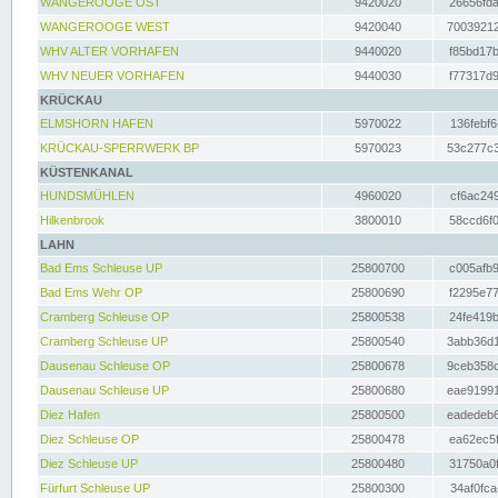
WANGEROOGE OST
9420020
26656fda
WANGEROOGE WEST
9420040
70039212
WHV ALTER VORHAFEN
9440020
f85bd17b
WHV NEUER VORHAFEN
9440030
f77317d9
KRÜCKAU
ELMSHORN HAFEN
5970022
136febf6
KRÜCKAU-SPERRWERK BP
5970023
53c277c3
KÜSTENKANAL
HUNDSMÜHLEN
4960020
cf6ac249
Hilkenbrook
3800010
58ccd6f0
LAHN
Bad Ems Schleuse UP
25800700
c005afb9
Bad Ems Wehr OP
25800690
f2295e77
Cramberg Schleuse OP
25800538
24fe419b
Cramberg Schleuse UP
25800540
3abb36d1
Dausenau Schleuse OP
25800678
9ceb358c
Dausenau Schleuse UP
25800680
eae91991
Diez Hafen
25800500
eadedeb6
Diez Schleuse OP
25800478
ea62ec5f
Diez Schleuse UP
25800480
31750a0f
Fürfurt Schleuse UP
25800300
34af0fca