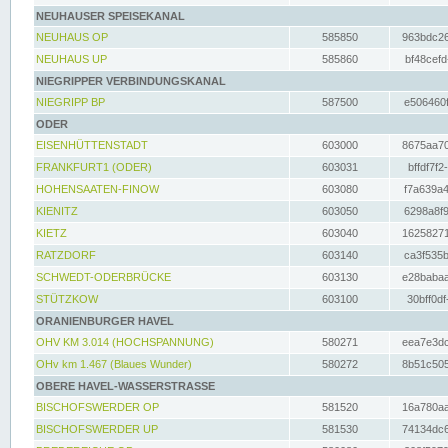
NEUHAUSER SPEISEKANAL
NEUHAUS OP
585850
963bdc26
NEUHAUS UP
585860
bf48cefd
NIEGRIPPER VERBINDUNGSKANAL
NIEGRIPP BP
587500
e506460f
ODER
EISENHÜTTENSTADT
603000
8675aa70
FRANKFURT1 (ODER)
603031
bffdf7f2
HOHENSAATEN-FINOW
603080
f7a639a4
KIENITZ
603050
6298a8f9
KIETZ
603040
16258271
RATZDORF
603140
ca3f535b
SCHWEDT-ODERBRÜCKE
603130
e28babaa
STÜTZKOW
603100
30bff0df
ORANIENBURGER HAVEL
OHV KM 3.014 (HOCHSPANNUNG)
580271
eea7e3dc
OHv km 1.467 (Blaues Wunder)
580272
8b51c505
OBERE HAVEL-WASSERSTRASSE
BISCHOFSWERDER OP
581520
16a780aa
BISCHOFSWERDER UP
581530
74134dc6