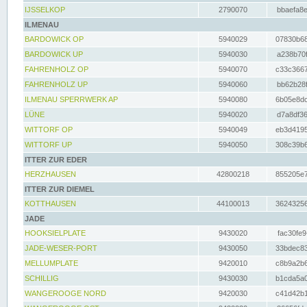
IJSSELKOP
2790070
bbaefa8e
ILMENAU
BARDOWICK OP
5940029
07830b68
BARDOWICK UP
5940030
a238b70f
FAHRENHOLZ OP
5940070
c33c3667
FAHRENHOLZ UP
5940060
bb62b28f
ILMENAU SPERRWERK AP
5940080
6b05e8dc
LÜNE
5940020
d7a8df36
WITTORF OP
5940049
eb3d4195
WITTORF UP
5940050
308c39b6
ITTER ZUR EDER
HERZHAUSEN
42800218
855205e7
ITTER ZUR DIEMEL
KOTTHAUSEN
44100013
36243256
JADE
HOOKSIELPLATE
9430020
fac30fe9
JADE-WESER-PORT
9430050
33bdec83
MELLUMPLATE
9420010
c8b9a2b6
SCHILLIG
9430030
b1cda5a0
WANGEROOGE NORD
9420030
c41d42b1