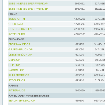
ESTE INNERES SPERRWERK AP
5950082
227b83f7
ESTE INNERES SPERRWERK BP
5950081
5fea1a12
FULDA
BONAFORTH
42900201
23721dfd
GREBENAU
42700202
acd63934
GUNTERSHAUSEN
42900100
213a585d
ROTENBURG
42700100
d1ba62a4
FINOWKANAL
EBERSWALDE OP
693170
3cd46cc7
GRAFENBRÜCK OP
693050
547422fb
LEESENBRÜCK OP
693030
f099ce74
LIEPE OP
693230
6f81b35f
LIEPE UP
693240
79d783d3
RAGÖSE OP
693190
b6bbe4f8
RUHLSDORF OP
693010
6629a4ca
STECHER OP
693210
516fbf8c
HAMME
RITTERHUDE
4940030
f49855d8
HAVEL-ODER-WASSERSTRASSE
BERLIN-SPANDAU OP
580300
e607a4b6