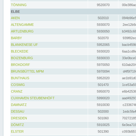
TÖNNING
9520070
00e386ac
ELBE
AKEN
502010
094b96e5
ALTENGAMME
5930070
2ee12b9a
ARTLENBURG
5930050
b3492c68
BARBY
502070
939f82ec
BLANKENESE UF
5952065
bacb459b
BLECKEDE
5930020
6aa1cd8e
BOIZENBURG
5930033
33e0bce0
BROKDORF
5970050
610ab204
BRUNSBÜTTEL MPM
5970094
d4f5f719
BUNTHAUS
5952020
ae1b91d0
COSWIG
501470
1ce53a59
CRANZ
5950070
e6b42536
CUXHAVEN STEUBENHÖFT
5990020
aad49293
DAMNATZ
5910030
c233674f
DESSAU
502000
1edc5fa4
DRESDEN
501060
70272185
DÖMITZ
5910025
6e3ea719
ELSTER
501390
c093b557