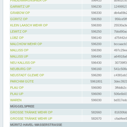
FINDENWIRUNSHIER OP
596410
a5902c55
GARWITZ UP
596230
12499527
GRABOW OP
596330
db4a69b2
GÜRITZ OP
596350
956ce5ff
KLEIN LAASCH WEHR OP
596300
25530a3e
LEWITZ OP
596250
7bbd90ad
LÜBZ OP
596140
d75442cf
MALCHOW WEHR OP
596200
bccaacb3
MALLISS OP
596390
497c29ee
MALLISS UP
596400
a64918a6
NEU KALLISS OP
596430
30739ff3
NEUBURG OP
596160
541c508a
NEUSTADT GLEWE OP
596280
c4381eb3
PARCHIM GÜTE
5961801
3dec3921
PLAU OP
596080
3ffddb2c
PLAU UP
596090
506e6b03
WAREN
596030
bd317edd
MÜGGELSPREE
GROSSE TRÄNKE WEHR OP
582660
81630fdd
GROSSE TRÄNKE WEHR UP
582670
cfad4ee5
MÜRITZ-HAVEL-WASSERSTRASSE