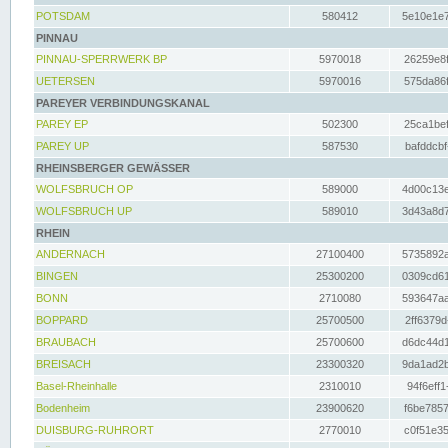
POTSDAM
580412
5e10e1e7
PINNAU
PINNAU-SPERRWERK BP
5970018
26259e8f
UETERSEN
5970016
575da86f
PAREYER VERBINDUNGSKANAL
PAREY EP
502300
25ca1bef
PAREY UP
587530
bafddcbf
RHEINSBERGER GEWÄSSER
WOLFSBRUCH OP
589000
4d00c13e
WOLFSBRUCH UP
589010
3d43a8d7
RHEIN
ANDERNACH
27100400
5735892a
BINGEN
25300200
0309cd61
BONN
2710080
593647aa
BOPPARD
25700500
2ff6379d
BRAUBACH
25700600
d6dc44d1
BREISACH
23300320
9da1ad2b
Basel-Rheinhalle
2310010
94f6eff1
Bodenheim
23900620
f6be7857
DUISBURG-RUHRORT
2770010
c0f51e35