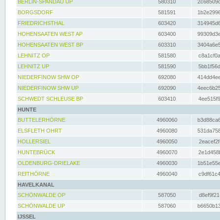
BERLIN-SPANDAU UP
580310
2c68509c
BORGSDORF
581591
1b2e2996
FRIEDRICHSTHAL
603420
314945d6
HOHENSAATEN WEST AP
603400
99309d3e
HOHENSAATEN WEST BP
603310
3404a6e5
LEHNITZ OP
581580
c8a1cf0a
LEHNITZ UP
581590
5bb1f56d
NIEDERFINOW SHW OP
692080
414dd4ee
NIEDERFINOW SHW UP
692090
4eec6b25
SCHWEDT SCHLEUSE BP
603410
4ee515f9
HUNTE
BUTTELERHÖRNE
4960060
b3d88ca6
ELSFLETH OHRT
4960080
531da758
HOLLERSIEL
4960050
2eacef2f
HUNTEBRÜCK
4960070
2e1d458b
OLDENBURG-DRIELAKE
4960030
1b51e55e
REITHÖRNE
4960040
c9df61c4
HAVELKANAL
SCHÖNWALDE OP
587050
d8ef9f21
SCHÖNWALDE UP
587060
b6650b13
IJSSEL