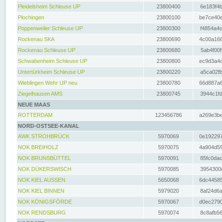
Pleidelsheim Schleuse UP
23800400
6e183f4b
Plochingen
23800100
be7ce40e
Poppenweiler Schleuse UP
23800300
f4854a4c
Rockenau SKA
23800690
4c00a166
Rockenau Schleuse UP
23800680
5ab4f00f
Schwabenheim Schleuse UP
23800800
ec9d3a4d
Untertürkheim Schleuse UP
23800220
a5ca02fb
Wieblingen Wehr UP neu
23800780
66d887a6
Ziegelhausen AMS
23800745
3944c1fd
NEUE MAAS
ROTTERDAM
123456786
a269e3be
NORD-OSTSEE-KANAL
AWK STROHBRÜCK
5970069
0e192297
NOK BREIHOLZ
5970075
4a904d59
NOK BRUNSBÜTTEL
5970091
85fc0dac
NOK DÜKERSWISCH
5970085
3954300d
NOK KIEL AUSSEN
5650068
6dc44585
NOK KIEL BINNEN
5979020
8af24d6a
NOK KÖNIGSFÖRDE
5970067
d0ec2790
NOK RENDSBURG
5970074
8c8afb56