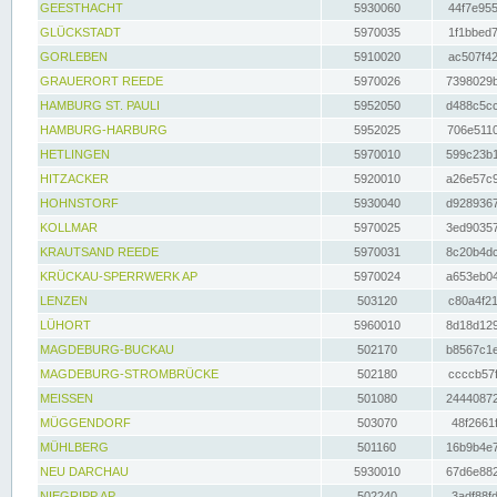
GEESTHACHT
5930060
44f7e955
GLÜCKSTADT
5970035
1f1bbed7
GORLEBEN
5910020
ac507f42
GRAUERORT REEDE
5970026
7398029b
HAMBURG ST. PAULI
5952050
d488c5cc
HAMBURG-HARBURG
5952025
706e5110
HETLINGEN
5970010
599c23b1
HITZACKER
5920010
a26e57c9
HOHNSTORF
5930040
d9289367
KOLLMAR
5970025
3ed90357
KRAUTSAND REEDE
5970031
8c20b4dc
KRÜCKAU-SPERRWERK AP
5970024
a653eb04
LENZEN
503120
c80a4f21
LÜHORT
5960010
8d18d129
MAGDEBURG-BUCKAU
502170
b8567c1e
MAGDEBURG-STROMBRÜCKE
502180
ccccb57f
MEISSEN
501080
24440872
MÜGGENDORF
503070
48f2661f
MÜHLBERG
501160
16b9b4e7
NEU DARCHAU
5930010
67d6e882
NIEGRIPP AP
502240
3adf88fd