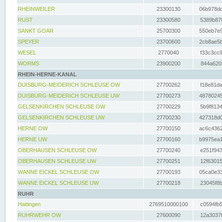
RHEINWEILER
23300130
06b978dd
RUST
23300580
5389b878
SANKT GOAR
25700300
550eb7e9
SPEYER
23700600
2cb8ae5b
WESEL
2770040
f33c3cc9
WORMS
23900200
844a620f
RHEIN-HERNE-KANAL
DUISBURG-MEIDERICH SCHLEUSE OW
27700262
f18e81da
DUISBURG-MEIDERICH SCHLEUSE UW
27700273
48780245
GELSENKIRCHEN SCHLEUSE OW
27700229
5b9f8134
GELSENKIRCHEN SCHLEUSE UW
27700230
427318d0
HERNE OW
27700150
ac6c4362
HERNE UW
27700160
b9975ea1
OBERHAUSEN SCHLEUSE OW
27700240
e251f943
OBERHAUSEN SCHLEUSE UW
27700251
12f63015
WANNE EICKEL SCHLEUSE OW
27700193
05ca0e33
WANNE EICKEL SCHLEUSE UW
27700218
23045f8b
RUHR
Hattingen
2769510000100
c0594fb5
RUHRWEHR OW
27600090
12a3037f