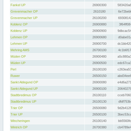
Fankel UP
26900300
583420a8
Grevenmacher OP
2610180
6e72bebf
Grevenmacher UP
26100200
69308142
Koblenz OP
26900880
3f64ff08
Koblenz UP
26900900
9dbcac54
Lehmen OP
26900680
d0abe01a
Lehmen UP
26900700
dc1bb420
Mehring AMS
26700100
4c1b6f17
Müden OP
26900480
a5c880a3
Müden UP
26900500
edc67ca3
Perl
26100100
c263ea53
Ruwer
26500150
abd34ee6
Sankt Aldegund OP
26900080
e4d6a271
Sankt Aldegund UP
26900100
20640279
Stadtbredimus OP
26100110
cceb7060
Stadtbredimus UP
26100130
dfdf753b
Trier OP
26500080
9d2b4126
Trier UP
26500100
3bec53ca
Wincheringen
26100140
bb5560fc
Wintrich OP
26700380
cb4789e4