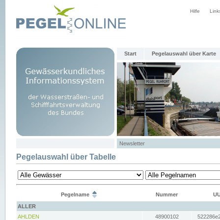
Hilfe
Link
Start
Pegelauswahl über Karte
Newsletter
Pegelauswahl über Tabelle
Pegelname
Nummer
UU
ALLER
AHLDEN
48900102
522286e2