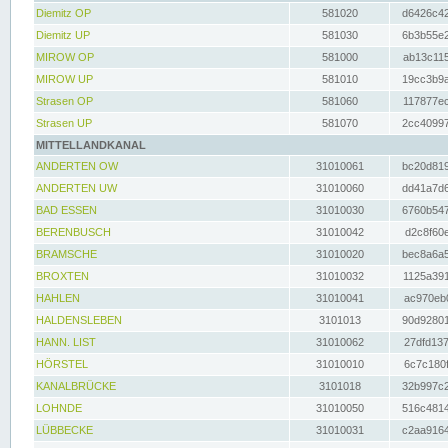
Diemitz OP
581020
d6426c42
Diemitz UP
581030
6b3b55e2
MIROW OP
581000
ab13c115
MIROW UP
581010
19cc3b9a
Strasen OP
581060
117877ec
Strasen UP
581070
2cc40997
MITTELLANDKANAL
ANDERTEN OW
31010061
bc20d819
ANDERTEN UW
31010060
dd41a7d6
BAD ESSEN
31010030
6760b547
BERENBUSCH
31010042
d2c8f60e
BRAMSCHE
31010020
bec8a6a5
BROXTEN
31010032
1125a391
HAHLEN
31010041
ac970eb0
HALDENSLEBEN
3101013
90d92801
HANN. LIST
31010062
27dfd137
HÖRSTEL
31010010
6c7c180f
KANALBRÜCKE
3101018
32b997c2
LOHNDE
31010050
516c4814
LÜBBECKE
31010031
c2aa9164