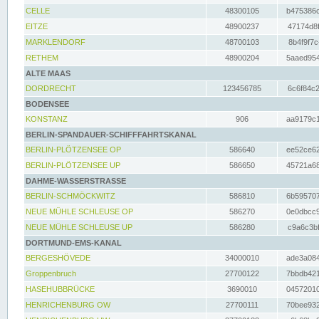
CELLE
48300105
b475386c
EITZE
48900237
47174d8f
MARKLENDORF
48700103
8b4f9f7c
RETHEM
48900204
5aaed954
ALTE MAAS
DORDRECHT
123456785
6c6f84c2
BODENSEE
KONSTANZ
906
aa9179c1
BERLIN-SPANDAUER-SCHIFFFAHRTSKANAL
BERLIN-PLÖTZENSEE OP
586640
ee52ce62
BERLIN-PLÖTZENSEE UP
586650
45721a68
DAHME-WASSERSTRASSE
BERLIN-SCHMÖCKWITZ
586810
6b595707
NEUE MÜHLE SCHLEUSE OP
586270
0e0dbcc9
NEUE MÜHLE SCHLEUSE UP
586280
c9a6c3bf
DORTMUND-EMS-KANAL
BERGESHÖVEDE
34000010
ade3a084
Groppenbruch
27700122
7bbdb421
HASEHUBBRÜCKE
3690010
04572010
HENRICHENBURG OW
27700111
70bee932