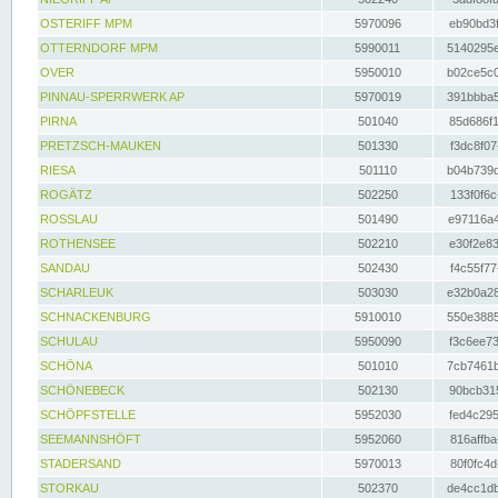
OSTERIFF MPM
5970096
eb90bd3f
OTTERNDORF MPM
5990011
5140295e
OVER
5950010
b02ce5c0
PINNAU-SPERRWERK AP
5970019
391bbba5
PIRNA
501040
85d686f1
PRETZSCH-MAUKEN
501330
f3dc8f07
RIESA
501110
b04b739d
ROGÄTZ
502250
133f0f6c
ROSSLAU
501490
e97116a4
ROTHENSEE
502210
e30f2e83
SANDAU
502430
f4c55f77
SCHARLEUK
503030
e32b0a28
SCHNACKENBURG
5910010
550e3885
SCHULAU
5950090
f3c6ee73
SCHÖNA
501010
7cb7461b
SCHÖNEBECK
502130
90bcb315
SCHÖPFSTELLE
5952030
fed4c295
SEEMANNSHÖFT
5952060
816affba
STADERSAND
5970013
80f0fc4d
STORKAU
502370
de4cc1db