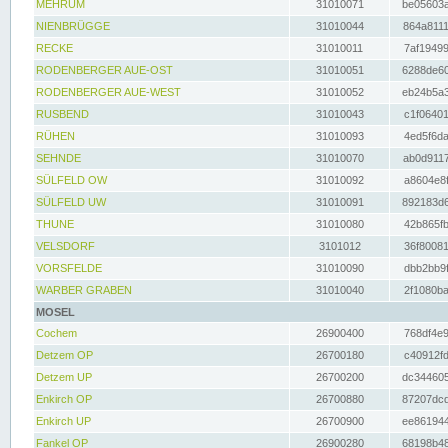
MEHRUM
31010071
be05603a
NIENBRÜGGE
31010044
864a8111
RECKE
31010011
7af19499
RODENBERGER AUE-OST
31010051
6288de60
RODENBERGER AUE-WEST
31010052
eb24b5a3
RUSBEND
31010043
c1f06401
RÜHEN
31010093
4ed5f6da
SEHNDE
31010070
ab0d9117
SÜLFELD OW
31010092
a8604e8f
SÜLFELD UW
31010091
892183d6
THUNE
31010080
42b865fb
VELSDORF
3101012
36f80081
VORSFELDE
31010090
dbb2bb9f
WARBER GRABEN
31010040
2f1080ba
MOSEL
Cochem
26900400
768df4e9
Detzem OP
26700180
c40912fd
Detzem UP
26700200
dc344605
Enkirch OP
26700880
87207dcd
Enkirch UP
26700900
ee861944
Fankel OP
26900280
68198b48