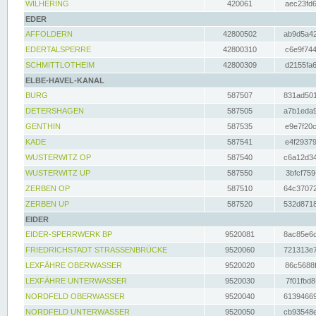
WILHERING
420061
aec23fd6
EDER
AFFOLDERN
42800502
ab9d5a42
EDERTALSPERRE
42800310
c6e9f744
SCHMITTLOTHEIM
42800309
d2155fa6
ELBE-HAVEL-KANAL
BURG
587507
831ad501
DETERSHAGEN
587505
a7b1eda9
GENTHIN
587535
e9e7f20c
KADE
587541
e4f29379
WUSTERWITZ OP
587540
c6a12d34
WUSTERWITZ UP
587550
3bfcf759
ZERBEN OP
587510
64c37072
ZERBEN UP
587520
532d8718
EIDER
EIDER-SPERRWERK BP
9520081
8ac85e6c
FRIEDRICHSTADT STRASSENBRÜCKE
9520060
721313e7
LEXFÄHRE OBERWASSER
9520020
86c5688f
LEXFÄHRE UNTERWASSER
9520030
7f01fbd8
NORDFELD OBERWASSER
9520040
61394669
NORDFELD UNTERWASSER
9520050
cb93548e