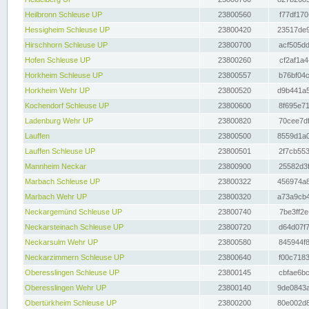
Heilbronn Schleuse UP
23800560
f77df170
Hessigheim Schleuse UP
23800420
23517de9
Hirschhorn Schleuse UP
23800700
acf505dd
Hofen Schleuse UP
23800260
cf2af1a4
Horkheim Schleuse UP
23800557
b76bf04c
Horkheim Wehr UP
23800520
d9b441a5
Kochendorf Schleuse UP
23800600
8f695e71
Ladenburg Wehr UP
23800820
70cee7df
Lauffen
23800500
8559d1a0
Lauffen Schleuse UP
23800501
2f7cb553
Mannheim Neckar
23800900
25582d3f
Marbach Schleuse UP
23800322
456974a8
Marbach Wehr UP
23800320
a73a9cb4
Neckargemünd Schleuse UP
23800740
7be3ff2e
Neckarsteinach Schleuse UP
23800720
d64d07f7
Neckarsulm Wehr UP
23800580
845944f8
Neckarzimmern Schleuse UP
23800640
f00c7183
Oberesslingen Schleuse UP
23800145
cbfae6bc
Oberesslingen Wehr UP
23800140
9de0843a
Obertürkheim Schleuse UP
23800200
80e002d8