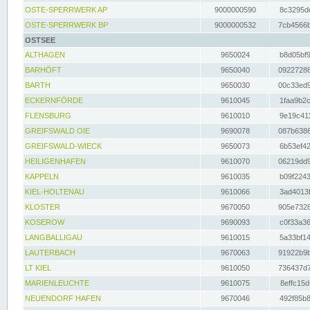
OSTE-SPERRWERK AP
9000000590
8c3295dc
OSTE-SPERRWERK BP
9000000532
7cb4566b
OSTSEE
ALTHAGEN
9650024
b8d05bf9
BARHÖFT
9650040
09227288
BARTH
9650030
00c33ed9
ECKERNFÖRDE
9610045
1faa9b2c
FLENSBURG
9610010
9e19c411
GREIFSWALD OIE
9690078
087b6386
GREIFSWALD-WIECK
9650073
6b53ef42
HEILIGENHAFEN
9610070
06219dd9
KAPPELN
9610035
b09f2243
KIEL-HOLTENAU
9610066
3ad4013f
KLOSTER
9670050
905e7328
KOSEROW
9690093
c0f33a36
LANGBALLIGAU
9610015
5a33bf14
LAUTERBACH
9670063
91922b9b
LT KIEL
9610050
736437d7
MARIENLEUCHTE
9610075
8effc15d
NEUENDORF HAFEN
9670046
492f85b8