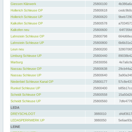
Giessen Klärwerk
25800100
4b386a6a
Hollerich Schleuse OP
25800618
cedc9b0c
Hollerich Schleuse UP
25800620
9beb7290
Kalkofen Schleuse OP
25800578
a7034573
Kalkofen neu
25800600
64f735fd
Lahnstein Schleuse OP
25800798
664d68ea
Lahnstein Schleuse UP
25800800
6b6b31e2
Leun neu
25800200
32807065
Limburg Schleuse UP
25800440
89038b42
Marburg
25830056
4e7a6cfa
Nassau Schleuse OP
25800638
29cb44a2
Nassau Schleuse UP
25800640
3a90a346
Niederbiel Schleuse Kanal OP
25800177
57c8e437
Runkel Schleuse UP
25800400
b85b17cc
Scheidt Schleuse OP
25800558
15a50d2b
Scheidt Schleuse UP
25800560
7dfe4776
LEDA
DREYSCHLOOT
3880010
d4df3617
LEDASPERRWERK UP
3880050
5e6ae93a
LEINE