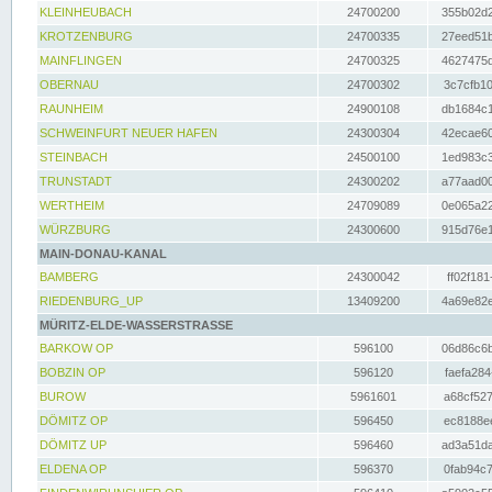
KLEINHEUBACH
24700200
355b02d2
KROTZENBURG
24700335
27eed51b
MAINFLINGEN
24700325
4627475d
OBERNAU
24700302
3c7cfb10
RAUNHEIM
24900108
db1684c1
SCHWEINFURT NEUER HAFEN
24300304
42ecae60
STEINBACH
24500100
1ed983c3
TRUNSTADT
24300202
a77aad00
WERTHEIM
24709089
0e065a22
WÜRZBURG
24300600
915d76e1
MAIN-DONAU-KANAL
BAMBERG
24300042
ff02f181
RIEDENBURG_UP
13409200
4a69e82e
MÜRITZ-ELDE-WASSERSTRASSE
BARKOW OP
596100
06d86c6b
BOBZIN OP
596120
faefa284
BUROW
5961601
a68cf527
DÖMITZ OP
596450
ec8188ee
DÖMITZ UP
596460
ad3a51da
ELDENA OP
596370
0fab94c7