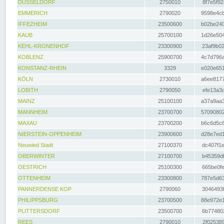
DÜSSELDORF
2750010
8f7e5f92
EMMERICH
2790020
9598e4cb
IFFEZHEIM
23500600
b02be240
KAUB
25700100
1d26e504
KEHL-KRONENHOF
23300900
23af9b02
KOBLENZ
25900700
4c7d796a
KONSTANZ-RHEIN
3329
e020e651
KÖLN
2730010
a6ee8177
LOBITH
2790050
efe13a3d
MAINZ
25100100
a37a9aa3
MANNHEIM
23700700
57090802
MAXAU
23700200
b6c6d5c8
NIERSTEIN-OPPENHEIM
23900600
d28e7ed1
Neuwied Stadt
27100370
dc407f1e
OBERWINTER
27100700
b45359df
OESTRICH
25100300
665be0fe
OTTENHEIM
23300800
787e5d63
PANNERDENSE KOP
2790060
3046493f
PHILIPPSBURG
23700500
88e972e1
PLITTERSDORF
23500700
6b774802
REES
2790010
2f025389