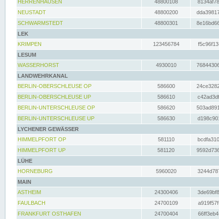
HERRENHAUSEN
48800108
8134af78
NEUSTADT
48800200
dda39817
SCHWARMSTEDT
48800301
8e16bd66
LEK
KRIMPEN
123456784
f5c96f13
LESUM
WASSERHORST
4930010
76844306
LANDWEHRKANAL
BERLIN-OBERSCHLEUSE OP
586600
24ce3282
BERLIN-OBERSCHLEUSE UP
586610
c42ad3df
BERLIN-UNTERSCHLEUSE OP
586620
503ad891
BERLIN-UNTERSCHLEUSE UP
586630
d198c901
LYCHENER GEWÄSSER
HIMMELPFORT OP
581110
bcdfa310
HIMMELPFORT UP
581120
9592d736
LÜHE
HORNEBURG
5960020
3244d787
MAIN
ASTHEIM
24300406
3de69bf8
FAULBACH
24700109
a919f57f
FRANKFURT OSTHAFEN
24700404
66ff3eb4