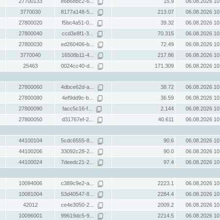
27700133
e6b68bc2-6...
15.9
06.08.2026 10
3770030
8177a148-5...
213.07
06.08.2026 10
27800020
f5bc4a51-0...
39.32
06.08.2026 10
27800040
ccd3e8f1-3...
70.315
06.08.2026 10
27800030
ed260406-b...
72.49
06.08.2026 10
3770040
16508b11-4...
217.86
06.08.2026 10
25463
0024cc40-d...
171.309
06.08.2026 10
27800060
4dbce62d-a...
38.72
06.08.2026 10
27800080
4ef9dd9c-b...
36.59
06.08.2026 10
27800090
facc5c16-f...
2.144
06.08.2026 10
27800050
d31767ef-2...
40.611
06.08.2026 10
44100104
5cdc6555-8...
90.6
06.08.2026 10
44100206
33092c28-2...
90.0
06.08.2026 10
44100024
7deedc21-2...
97.4
06.08.2026 10
10094006
c389c9e2-a...
2223.1
06.08.2026 10
10081004
53d40547-8...
2284.4
06.08.2026 10
42012
ce4e3050-2...
2009.2
06.08.2026 10
10096001
99619dc5-9...
2214.5
06.08.2026 10