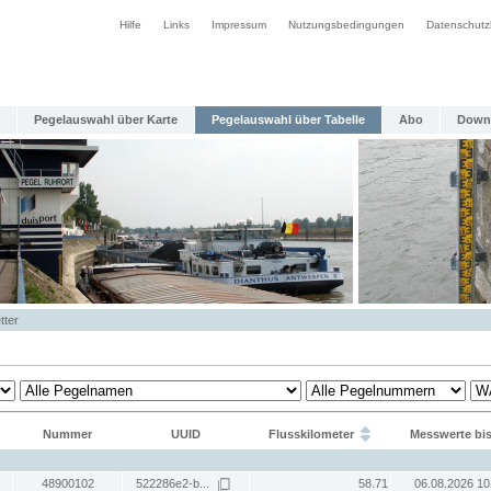
Hilfe
Links
Impressum
Nutzungsbedingungen
Datenschutz
Pegelauswahl über Karte
Pegelauswahl über Tabelle
Abo
Down
tter
Nummer
UUID
Flusskilometer
Messwerte bi
48900102
522286e2-b...
58.71
06.08.2026 10