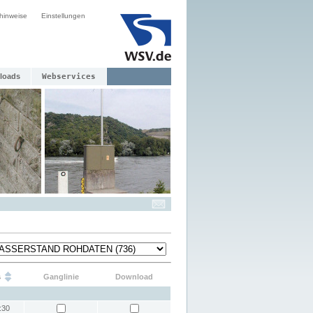
hinweise
Einstellungen
loads
Webservices
s
Ganglinie
Download
:30