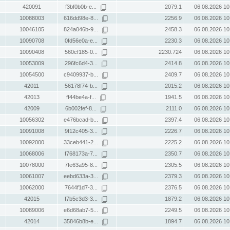
420091
f3bf0b0b-e...
2079.1
06.08.2026 10
10088003
616dd98e-8...
2256.9
06.08.2026 10
10046105
824a046b-9...
2458.3
06.08.2026 10
10090708
0fd56e0a-e...
2230.3
06.08.2026 10
10090408
560cf185-0...
2230.724
06.08.2026 10
10053009
296fc6d4-3...
2414.8
06.08.2026 10
10054500
c9409937-b...
2409.7
06.08.2026 10
42011
56178f74-b...
2015.2
06.08.2026 10
42013
ff44be4a-f...
1941.5
06.08.2026 10
42009
6b002fef-8...
2111.0
06.08.2026 10
10056302
e476bcad-b...
2397.4
06.08.2026 10
10091008
9f12c405-3...
2226.7
06.08.2026 10
10092000
33ceb441-2...
2225.2
06.08.2026 10
10068006
f768173a-7...
2350.7
06.08.2026 10
10078000
7fe63a95-8...
2305.5
06.08.2026 10
10061007
eebd633a-3...
2379.3
06.08.2026 10
10062000
7644f1d7-3...
2376.5
06.08.2026 10
42015
f7b5c3d3-3...
1879.2
06.08.2026 10
10089006
e6d68ab7-5...
2249.5
06.08.2026 10
42014
35846b8b-e...
1894.7
06.08.2026 10