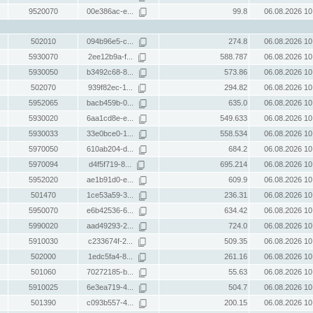
9520070
00e386ac-e...
99.8
06.08.2026 10
502010
094b96e5-c...
274.8
06.08.2026 10
5930070
2ee12b9a-f...
588.787
06.08.2026 10
5930050
b3492c68-8...
573.86
06.08.2026 10
502070
939f82ec-1...
294.82
06.08.2026 10
5952065
bacb459b-0...
635.0
06.08.2026 10
5930020
6aa1cd8e-e...
549.633
06.08.2026 10
5930033
33e0bce0-1...
558.534
06.08.2026 10
5970050
610ab204-d...
684.2
06.08.2026 10
5970094
d4f5f719-8...
695.214
06.08.2026 10
5952020
ae1b91d0-e...
609.9
06.08.2026 10
501470
1ce53a59-3...
236.31
06.08.2026 10
5950070
e6b42536-6...
634.42
06.08.2026 10
5990020
aad49293-2...
724.0
06.08.2026 10
5910030
c233674f-2...
509.35
06.08.2026 10
502000
1edc5fa4-8...
261.16
06.08.2026 10
501060
70272185-b...
55.63
06.08.2026 10
5910025
6e3ea719-4...
504.7
06.08.2026 10
501390
c093b557-4...
200.15
06.08.2026 10