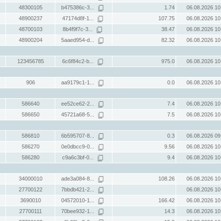
48300105
b475386c-3...
1.74
06.08.2026 10
48900237
47174d8f-1...
107.75
06.08.2026 10
48700103
8b4f9f7c-3...
38.47
06.08.2026 10
48900204
5aaed954-d...
82.32
06.08.2026 10
123456785
6c6f84c2-b...
975.0
06.08.2026 10
906
aa9179c1-1...
0.0
06.08.2026 10
586640
ee52ce62-2...
7.4
06.08.2026 10
586650
45721a68-5...
7.5
06.08.2026 10
586810
6b595707-8...
0.3
06.08.2026 09
586270
0e0dbcc9-0...
9.56
06.08.2026 10
586280
c9a6c3bf-0...
9.4
06.08.2026 10
34000010
ade3a084-8...
108.26
06.08.2026 10
27700122
7bbdb421-2...
06.08.2026 10
3690010
04572010-1...
166.42
06.08.2026 10
27700111
70bee932-1...
14.3
06.08.2026 10