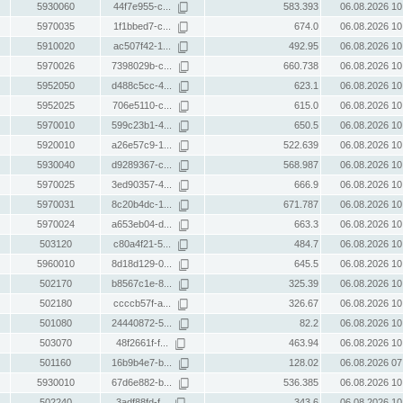
5930060
44f7e955-c...
583.393
06.08.2026 10
5970035
1f1bbed7-c...
674.0
06.08.2026 10
5910020
ac507f42-1...
492.95
06.08.2026 10
5970026
7398029b-c...
660.738
06.08.2026 10
5952050
d488c5cc-4...
623.1
06.08.2026 10
5952025
706e5110-c...
615.0
06.08.2026 10
5970010
599c23b1-4...
650.5
06.08.2026 10
5920010
a26e57c9-1...
522.639
06.08.2026 10
5930040
d9289367-c...
568.987
06.08.2026 10
5970025
3ed90357-4...
666.9
06.08.2026 10
5970031
8c20b4dc-1...
671.787
06.08.2026 10
5970024
a653eb04-d...
663.3
06.08.2026 10
503120
c80a4f21-5...
484.7
06.08.2026 10
5960010
8d18d129-0...
645.5
06.08.2026 10
502170
b8567c1e-8...
325.39
06.08.2026 10
502180
ccccb57f-a...
326.67
06.08.2026 10
501080
24440872-5...
82.2
06.08.2026 10
503070
48f2661f-f...
463.94
06.08.2026 10
501160
16b9b4e7-b...
128.02
06.08.2026 07
5930010
67d6e882-b...
536.385
06.08.2026 10
502240
3adf88fd-f...
343.6
06.08.2026 10