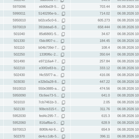
5970096
eb90bd3f-5...
703.44
06.08.2026 10
5990011
5140295e-b...
714.02
06.08.2026 10
5950010
b02ce5c0-6...
605.273
06.08.2026 10
5970019
391bbba5-8...
658.444
06.08.2026 10
501040
85d686f1-5...
34.67
06.08.2026 10
501330
f3dc8f07-c...
184.45
06.08.2026 10
501110
b04b739d-7...
108.4
06.08.2026 10
502250
133f0f6c-2...
350.64
06.08.2026 10
501490
e97116a4-7...
257.84
06.08.2026 10
502210
e30f2e83-b...
333.12
06.08.2026 10
502430
f4c55f77-a...
416.06
06.08.2026 10
503030
e32b0a28-8...
447.22
06.08.2026 10
5910010
550e3885-a...
474.56
06.08.2026 10
5950090
f3c6ee73-5...
641.0
06.08.2026 10
501010
7cb7461b-3...
2.05
06.08.2026 10
502130
90bcb315-f...
311.76
06.08.2026 10
5952030
fed4c295-7...
615.3
06.08.2026 10
5952060
816affba-0...
628.9
06.08.2026 10
5970013
80f0fc4d-9...
654.9
06.08.2026 10
502370
de4cc1db-5...
396.11
06.08.2026 10