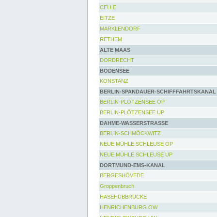
CELLE
EITZE
MARKLENDORF
RETHEM
ALTE MAAS
DORDRECHT
BODENSEE
KONSTANZ
BERLIN-SPANDAUER-SCHIFFFAHRTSKANAL
BERLIN-PLÖTZENSEE OP
BERLIN-PLÖTZENSEE UP
DAHME-WASSERSTRASSE
BERLIN-SCHMÖCKWITZ
NEUE MÜHLE SCHLEUSE OP
NEUE MÜHLE SCHLEUSE UP
DORTMUND-EMS-KANAL
BERGESHÖVEDE
Groppenbruch
HASEHUBBRÜCKE
HENRICHENBURG OW