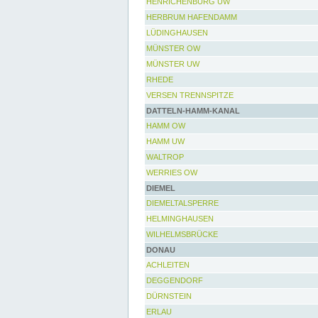
HENRICHENBURG UW
HERBRUM HAFENDAMM
LÜDINGHAUSEN
MÜNSTER OW
MÜNSTER UW
RHEDE
VERSEN TRENNSPITZE
DATTELN-HAMM-KANAL
HAMM OW
HAMM UW
WALTROP
WERRIES OW
DIEMEL
DIEMELTALSPERRE
HELMINGHAUSEN
WILHELMSBRÜCKE
DONAU
ACHLEITEN
DEGGENDORF
DÜRNSTEIN
ERLAU