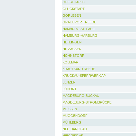
GEESTHACHT
GLÜCKSTADT
GORLEBEN
GRAUERORT REEDE
HAMBURG ST. PAULI
HAMBURG-HARBURG
HETLINGEN
HITZACKER
HOHNSTORF
KOLLMAR
KRAUTSAND REEDE
KRÜCKAU-SPERRWERK AP
LENZEN
LÜHORT
MAGDEBURG-BUCKAU
MAGDEBURG-STROMBRÜCKE
MEISSEN
MÜGGENDORF
MÜHLBERG
NEU DARCHAU
NIEGRIPP AP