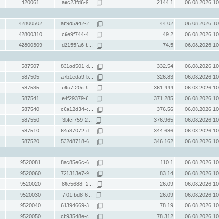
420061
aec23fd6-9...
2144.1
06.08.2026 10
42800502
ab9d5a42-2...
44.02
06.08.2026 10
42800310
c6e9f744-4...
49.2
06.08.2026 10
42800309
d2155fa6-b...
74.5
06.08.2026 10
587507
831ad501-d...
332.54
06.08.2026 10
587505
a7b1eda9-b...
326.83
06.08.2026 10
587535
e9e7f20c-9...
361.444
06.08.2026 10
587541
e4f29379-6...
371.285
06.08.2026 10
587540
c6a12d34-c...
376.56
06.08.2026 10
587550
3bfcf759-2...
376.965
06.08.2026 10
587510
64c37072-d...
344.686
06.08.2026 10
587520
532d8718-6...
346.162
06.08.2026 10
9520081
8ac85e6c-6...
110.1
06.08.2026 10
9520060
721313e7-9...
83.14
06.08.2026 10
9520020
86c5688f-2...
26.09
06.08.2026 10
9520030
7f01fbd8-6...
26.09
06.08.2026 10
9520040
61394669-3...
78.19
06.08.2026 10
9520050
cb93548e-c...
78.312
06.08.2026 10