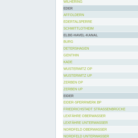
WILHERING
EDER
AFFOLDERN
EDERTALSPERRE
SCHMITTLOTHEIM
ELBE-HAVEL-KANAL
BURG
DETERSHAGEN
GENTHIN
KADE
WUSTERWITZ OP
WUSTERWITZ UP
ZERBEN OP
ZERBEN UP
EIDER
EIDER-SPERRWERK BP
FRIEDRICHSTADT STRASSENBRÜCKE
LEXFÄHRE OBERWASSER
LEXFÄHRE UNTERWASSER
NORDFELD OBERWASSER
NORDFELD UNTERWASSER