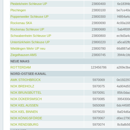
Pleidelsheim Schleuse UP
23800400
6e183f4b
Plochingen
23800100
be7ce40e
Poppenweiler Schleuse UP
23800300
f4854a4c
Rockenau SKA
23800690
4c00a166
Rockenau Schleuse UP
23800680
5ab4f00f
Schwabenheim Schleuse UP
23800800
ec9d3a4d
Untertürkheim Schleuse UP
23800220
a5ca02fb
Wieblingen Wehr UP neu
23800780
66d887a6
Ziegelhausen AMS
23800745
3944c1fd
NEUE MAAS
ROTTERDAM
123456786
a269e3be
NORD-OSTSEE-KANAL
AWK STROHBRÜCK
5970069
0e192297
NOK BREIHOLZ
5970075
4a904d59
NOK BRUNSBÜTTEL
5970091
85fc0dac
NOK DÜKERSWISCH
5970085
3954300d
NOK KIEL AUSSEN
5650068
6dc44585
NOK KIEL BINNEN
5979020
8af24d6a
NOK KÖNIGSFÖRDE
5970067
d0ec2790
NOK RENDSBURG
5970074
8c8afb56