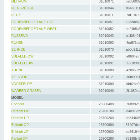
MEHRUM
31010071
be05603a
NIENBRÜGGE
31010044
864a8111
RECKE
31010011
7af19499
RODENBERGER AUE-OST
31010051
6288de60
RODENBERGER AUE-WEST
31010052
eb24b5a3
RUSBEND
31010043
c1f06401
RÜHEN
31010093
4ed5f6da
SEHNDE
31010070
ab0d9117
SÜLFELD OW
31010092
a8604e8f
SÜLFELD UW
31010091
892183d6
THUNE
31010080
42b865fb
VELSDORF
3101012
36f80081
VORSFELDE
31010090
dbb2bb9f
WARBER GRABEN
31010040
2f1080ba
MOSEL
Cochem
26900400
768df4e9
Detzem OP
26700180
c40912fd
Detzem UP
26700200
dc344605
Enkirch OP
26700880
87207dcd
Enkirch UP
26700900
ee861944
Fankel OP
26900280
68198b48