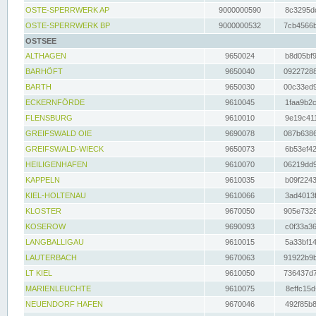
OSTE-SPERRWERK AP
9000000590
8c3295dc
OSTE-SPERRWERK BP
9000000532
7cb4566b
OSTSEE
ALTHAGEN
9650024
b8d05bf9
BARHÖFT
9650040
09227288
BARTH
9650030
00c33ed9
ECKERNFÖRDE
9610045
1faa9b2c
FLENSBURG
9610010
9e19c411
GREIFSWALD OIE
9690078
087b6386
GREIFSWALD-WIECK
9650073
6b53ef42
HEILIGENHAFEN
9610070
06219dd9
KAPPELN
9610035
b09f2243
KIEL-HOLTENAU
9610066
3ad4013f
KLOSTER
9670050
905e7328
KOSEROW
9690093
c0f33a36
LANGBALLIGAU
9610015
5a33bf14
LAUTERBACH
9670063
91922b9b
LT KIEL
9610050
736437d7
MARIENLEUCHTE
9610075
8effc15d
NEUENDORF HAFEN
9670046
492f85b8