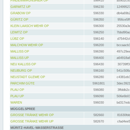
FINDENWIRUNSHIER OP
596410
a5902c55
GARWITZ UP
596230
12499527
GRABOW OP
596330
db4a69b2
GÜRITZ OP
596350
956ce5ff
KLEIN LAASCH WEHR OP
596300
25530a3e
LEWITZ OP
596250
7bbd90ad
LÜBZ OP
596140
d75442cf
MALCHOW WEHR OP
596200
bccaacb3
MALLISS OP
596390
497c29ee
MALLISS UP
596400
a64918a6
NEU KALLISS OP
596430
30739ff3
NEUBURG OP
596160
541c508a
NEUSTADT GLEWE OP
596280
c4381eb3
PARCHIM GÜTE
5961801
3dec3921
PLAU OP
596080
3ffddb2c
PLAU UP
596090
506e6b03
WAREN
596030
bd317edd
MÜGGELSPREE
GROSSE TRÄNKE WEHR OP
582660
81630fdd
GROSSE TRÄNKE WEHR UP
582670
cfad4ee5
MÜRITZ-HAVEL-WASSERSTRASSE