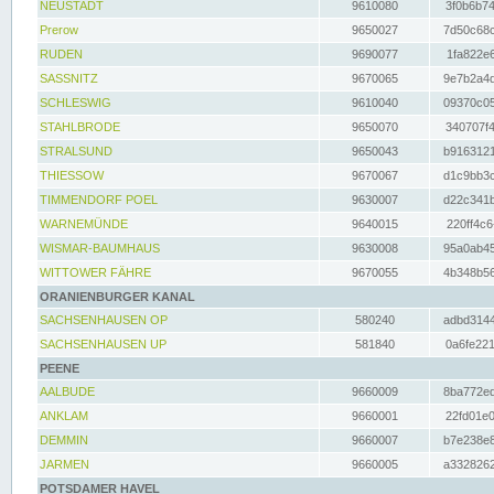
NEUSTADT
9610080
3f0b6b74
Prerow
9650027
7d50c68c
RUDEN
9690077
1fa822e6
SASSNITZ
9670065
9e7b2a4d
SCHLESWIG
9610040
09370c05
STAHLBRODE
9650070
340707f4
STRALSUND
9650043
b9163121
THIESSOW
9670067
d1c9bb3c
TIMMENDORF POEL
9630007
d22c341b
WARNEMÜNDE
9640015
220ff4c6
WISMAR-BAUMHAUS
9630008
95a0ab45
WITTOWER FÄHRE
9670055
4b348b56
ORANIENBURGER KANAL
SACHSENHAUSEN OP
580240
adbd3144
SACHSENHAUSEN UP
581840
0a6fe221
PEENE
AALBUDE
9660009
8ba772ed
ANKLAM
9660001
22fd01e0
DEMMIN
9660007
b7e238e8
JARMEN
9660005
a3328262
POTSDAMER HAVEL