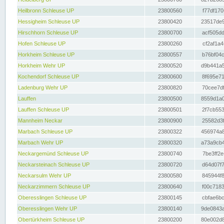
Heilbronn Schleuse UP
23800560
f77df170
Hessigheim Schleuse UP
23800420
23517de9
Hirschhorn Schleuse UP
23800700
acf505dd
Hofen Schleuse UP
23800260
cf2af1a4
Horkheim Schleuse UP
23800557
b76bf04c
Horkheim Wehr UP
23800520
d9b441a5
Kochendorf Schleuse UP
23800600
8f695e71
Ladenburg Wehr UP
23800820
70cee7df
Lauffen
23800500
8559d1a0
Lauffen Schleuse UP
23800501
2f7cb553
Mannheim Neckar
23800900
25582d3f
Marbach Schleuse UP
23800322
456974a8
Marbach Wehr UP
23800320
a73a9cb4
Neckargemünd Schleuse UP
23800740
7be3ff2e
Neckarsteinach Schleuse UP
23800720
d64d07f7
Neckarsulm Wehr UP
23800580
845944f8
Neckarzimmern Schleuse UP
23800640
f00c7183
Oberesslingen Schleuse UP
23800145
cbfae6bc
Oberesslingen Wehr UP
23800140
9de0843a
Obertürkheim Schleuse UP
23800200
80e002d8