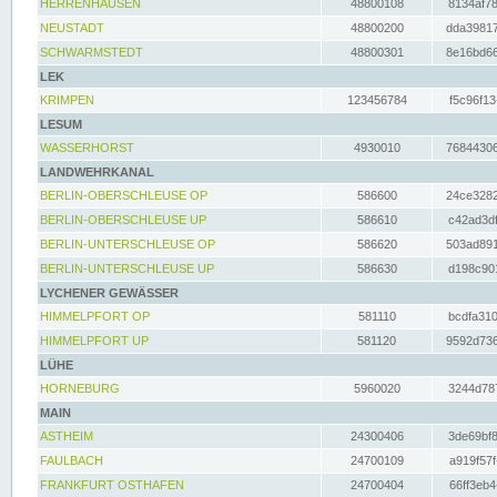
HERRENHAUSEN
48800108
8134af78
NEUSTADT
48800200
dda39817
SCHWARMSTEDT
48800301
8e16bd66
LEK
KRIMPEN
123456784
f5c96f13
LESUM
WASSERHORST
4930010
76844306
LANDWEHRKANAL
BERLIN-OBERSCHLEUSE OP
586600
24ce3282
BERLIN-OBERSCHLEUSE UP
586610
c42ad3df
BERLIN-UNTERSCHLEUSE OP
586620
503ad891
BERLIN-UNTERSCHLEUSE UP
586630
d198c901
LYCHENER GEWÄSSER
HIMMELPFORT OP
581110
bcdfa310
HIMMELPFORT UP
581120
9592d736
LÜHE
HORNEBURG
5960020
3244d787
MAIN
ASTHEIM
24300406
3de69bf8
FAULBACH
24700109
a919f57f
FRANKFURT OSTHAFEN
24700404
66ff3eb4