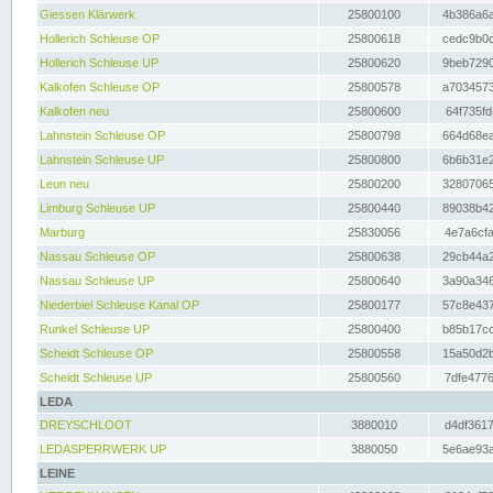
Giessen Klärwerk
25800100
4b386a6a
Hollerich Schleuse OP
25800618
cedc9b0c
Hollerich Schleuse UP
25800620
9beb7290
Kalkofen Schleuse OP
25800578
a7034573
Kalkofen neu
25800600
64f735fd
Lahnstein Schleuse OP
25800798
664d68ea
Lahnstein Schleuse UP
25800800
6b6b31e2
Leun neu
25800200
32807065
Limburg Schleuse UP
25800440
89038b42
Marburg
25830056
4e7a6cfa
Nassau Schleuse OP
25800638
29cb44a2
Nassau Schleuse UP
25800640
3a90a346
Niederbiel Schleuse Kanal OP
25800177
57c8e437
Runkel Schleuse UP
25800400
b85b17cc
Scheidt Schleuse OP
25800558
15a50d2b
Scheidt Schleuse UP
25800560
7dfe4776
LEDA
DREYSCHLOOT
3880010
d4df3617
LEDASPERRWERK UP
3880050
5e6ae93a
LEINE