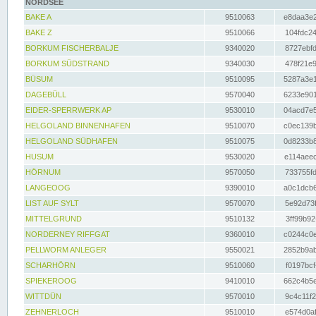
NORDSEE
BAKE A
9510063
e8daa3e2
BAKE Z
9510066
104fdc24
BORKUM FISCHERBALJE
9340020
8727ebfd
BORKUM SÜDSTRAND
9340030
478f21e9
BÜSUM
9510095
5287a3e1
DAGEBÜLL
9570040
6233e901
EIDER-SPERRWERK AP
9530010
04acd7e5
HELGOLAND BINNENHAFEN
9510070
c0ec139b
HELGOLAND SÜDHAFEN
9510075
0d8233b8
HUSUM
9530020
e114aeec
HÖRNUM
9570050
733755fd
LANGEOOG
9390010
a0c1dcb6
LIST AUF SYLT
9570070
5e92d73f
MITTELGRUND
9510132
3ff99b92
NORDERNEY RIFFGAT
9360010
c0244c0e
PELLWORM ANLEGER
9550021
2852b9ab
SCHARHÖRN
9510060
f0197bcf
SPIEKEROOG
9410010
662c4b5e
WITTDÜN
9570010
9c4c11f2
ZEHNERLOCH
9510010
e574d0af