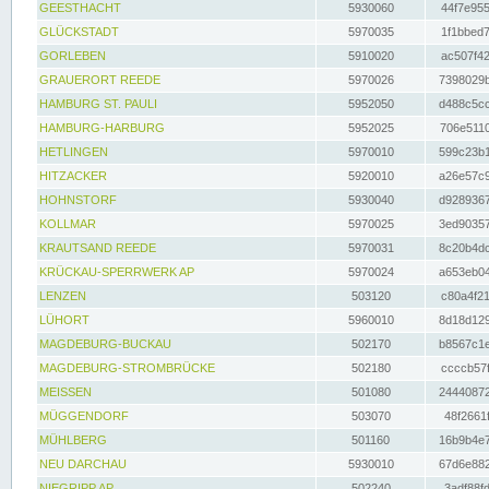
GEESTHACHT
5930060
44f7e955
GLÜCKSTADT
5970035
1f1bbed7
GORLEBEN
5910020
ac507f42
GRAUERORT REEDE
5970026
7398029b
HAMBURG ST. PAULI
5952050
d488c5cc
HAMBURG-HARBURG
5952025
706e5110
HETLINGEN
5970010
599c23b1
HITZACKER
5920010
a26e57c9
HOHNSTORF
5930040
d9289367
KOLLMAR
5970025
3ed90357
KRAUTSAND REEDE
5970031
8c20b4dc
KRÜCKAU-SPERRWERK AP
5970024
a653eb04
LENZEN
503120
c80a4f21
LÜHORT
5960010
8d18d129
MAGDEBURG-BUCKAU
502170
b8567c1e
MAGDEBURG-STROMBRÜCKE
502180
ccccb57f
MEISSEN
501080
24440872
MÜGGENDORF
503070
48f2661f
MÜHLBERG
501160
16b9b4e7
NEU DARCHAU
5930010
67d6e882
NIEGRIPP AP
502240
3adf88fd