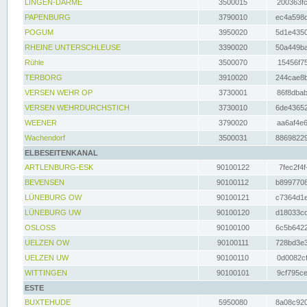
LINGEN-DARME
3500015
200363fc
PAPENBURG
3790010
ec4a598d
POGUM
3950020
5d1e4350
RHEINE UNTERSCHLEUSE
3390020
50a449ba
Rühle
3500070
15456f75
TERBORG
3910020
244cae8b
VERSEN WEHR OP
3730001
86f8dbab
VERSEN WEHRDURCHSTICH
3730010
6de43652
WEENER
3790020
aa6af4e6
Wachendorf
3500031
88698229
ELBESEITENKANAL
ARTLENBURG-ESK
90100122
7fec2f4f
BEVENSEN
90100112
b8997708
LÜNEBURG OW
90100121
c7364d1e
LÜNEBURG UW
90100120
d18033cd
OSLOSS
90100100
6c5b6422
UELZEN OW
90100111
728bd3e3
UELZEN UW
90100110
0d0082cf
WITTINGEN
90100101
9cf795ce
ESTE
BUXTEHUDE
5950080
8a08c920