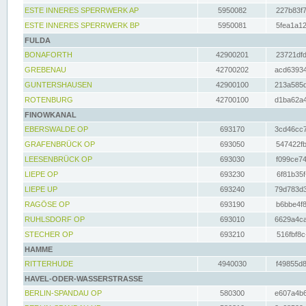
ESTE INNERES SPERRWERK AP
5950082
227b83f7
ESTE INNERES SPERRWERK BP
5950081
5fea1a12
FULDA
BONAFORTH
42900201
23721dfd
GREBENAU
42700202
acd63934
GUNTERSHAUSEN
42900100
213a585d
ROTENBURG
42700100
d1ba62a4
FINOWKANAL
EBERSWALDE OP
693170
3cd46cc7
GRAFENBRÜCK OP
693050
547422fb
LEESENBRÜCK OP
693030
f099ce74
LIEPE OP
693230
6f81b35f
LIEPE UP
693240
79d783d3
RAGÖSE OP
693190
b6bbe4f8
RUHLSDORF OP
693010
6629a4ca
STECHER OP
693210
516fbf8c
HAMME
RITTERHUDE
4940030
f49855d8
HAVEL-ODER-WASSERSTRASSE
BERLIN-SPANDAU OP
580300
e607a4b6