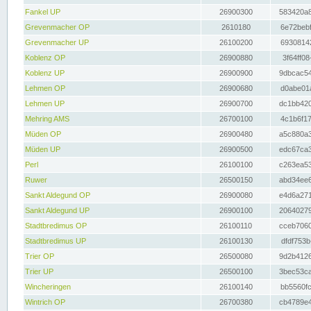
Fankel UP
26900300
583420a8
Grevenmacher OP
2610180
6e72bebf
Grevenmacher UP
26100200
69308142
Koblenz OP
26900880
3f64ff08
Koblenz UP
26900900
9dbcac54
Lehmen OP
26900680
d0abe01a
Lehmen UP
26900700
dc1bb420
Mehring AMS
26700100
4c1b6f17
Müden OP
26900480
a5c880a3
Müden UP
26900500
edc67ca3
Perl
26100100
c263ea53
Ruwer
26500150
abd34ee6
Sankt Aldegund OP
26900080
e4d6a271
Sankt Aldegund UP
26900100
20640279
Stadtbredimus OP
26100110
cceb7060
Stadtbredimus UP
26100130
dfdf753b
Trier OP
26500080
9d2b4126
Trier UP
26500100
3bec53ca
Wincheringen
26100140
bb5560fc
Wintrich OP
26700380
cb4789e4