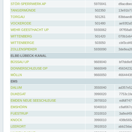
STÖR-SPERRWERK AP
5970041
d9acdbec
TANGERMÜNDE
502350
13e91b77
TORGAU
501261
83bbaedb
VOCKERODE
501480
ae93f2a5
WEHR GEESTHACHT UP
5930062
0f7f58a8
WITTENBERG
501420
070b1eb4
WITTENBERGE
503050
cbf3cd49
ZOLLENSPIEKER
5930090
3de8ea26
ELBE-LÜBECK-KANAL
BÜSSAU UP
9669040
bf7bb8e8
DONNERSCHLEUSE OP
9660049
45634232
MÖLLN
9660050
46644438
EMS
DALUM
3550040
ad357e52
DUKEGAT
3990020
7753c1fa
EMDEN NEUE SEESCHLEUSE
3970010
edfdf747
EMSHÖRN
9340010
c8af067c
FUESTRUP
3310010
3a8ed45f
KNOCK
3990010
438b565e
LEERORT
3910010
abb23dad