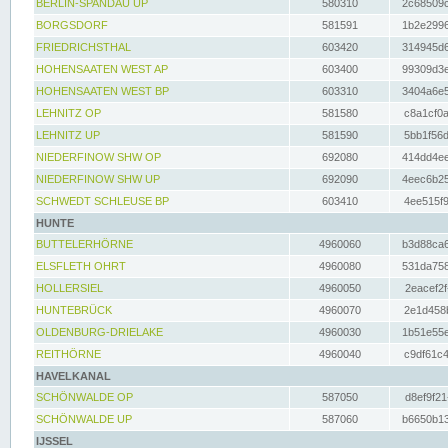
BERLIN-SPANDAU UP
580310
2c68509c
BORGSDORF
581591
1b2e2996
FRIEDRICHSTHAL
603420
314945d6
HOHENSAATEN WEST AP
603400
99309d3e
HOHENSAATEN WEST BP
603310
3404a6e5
LEHNITZ OP
581580
c8a1cf0a
LEHNITZ UP
581590
5bb1f56d
NIEDERFINOW SHW OP
692080
414dd4ee
NIEDERFINOW SHW UP
692090
4eec6b25
SCHWEDT SCHLEUSE BP
603410
4ee515f9
HUNTE
BUTTELERHÖRNE
4960060
b3d88ca6
ELSFLETH OHRT
4960080
531da758
HOLLERSIEL
4960050
2eacef2f
HUNTEBRÜCK
4960070
2e1d458b
OLDENBURG-DRIELAKE
4960030
1b51e55e
REITHÖRNE
4960040
c9df61c4
HAVELKANAL
SCHÖNWALDE OP
587050
d8ef9f21
SCHÖNWALDE UP
587060
b6650b13
IJSSEL