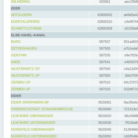
WILHERING
420061
aec23fd6
EDER
AFFOLDERN
42800502
ab9d5a42
EDERTALSPERRE
42800310
c6e9f744
SCHMITTLOTHEIM
42800309
d2155fa6
ELBE-HAVEL-KANAL
BURG
587507
831ad501
DETERSHAGEN
587505
a7b1eda9
GENTHIN
587535
e9e7f20c
KADE
587541
e4f29379
WUSTERWITZ OP
587540
c6a12d34
WUSTERWITZ UP
587550
3bfcf759
ZERBEN OP
587510
64c37072
ZERBEN UP
587520
532d8718
EIDER
EIDER-SPERRWERK BP
9520081
8ac85e6c
FRIEDRICHSTADT STRASSENBRÜCKE
9520060
721313e7
LEXFÄHRE OBERWASSER
9520020
86c5688f
LEXFÄHRE UNTERWASSER
9520030
7f01fbd8
NORDFELD OBERWASSER
9520040
61394669
NORDFELD UNTERWASSER
9520050
cb93548e