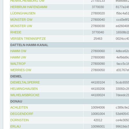
HENRICHENBURG UW
27700133
e6b68bc2
HERBRUM HAFENDAMM
3770030
8177a148
LÜDINGHAUSEN
27800020
f5bc4a51
MÜNSTER OW
27800040
ccd3e8f1
MÜNSTER UW
27800030
ed260406
RHEDE
3770040
16508b11
VERSEN TRENNSPITZE
25463
0024cc40
DATTELN-HAMM-KANAL
HAMM OW
27800060
4dbce62d
HAMM UW
27800080
4ef9dd9c
WALTROP
27800090
facc5c16
WERRIES OW
27800050
d31767ef
DIEMEL
DIEMELTALSPERRE
44100104
5cdc6555
HELMINGHAUSEN
44100206
33092c28
WILHELMSBRÜCKE
44100024
7deedc21
DONAU
ACHLEITEN
10094006
c389c9e2
DEGGENDORF
10081004
53d40547
DÜRNSTEIN
42012
ce4e3050
ERLAU
10096001
99619dc5