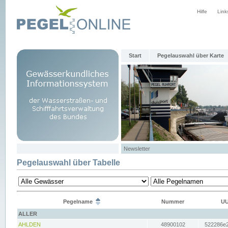
Hilfe
Link
Start
Pegelauswahl über Karte
Newsletter
Pegelauswahl über Tabelle
Pegelname
Nummer
UU
ALLER
AHLDEN
48900102
522286e2