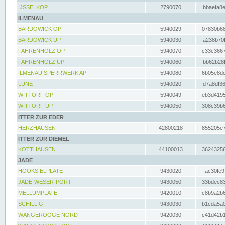
IJSSELKOP
2790070
bbaefa8e
ILMENAU
BARDOWICK OP
5940029
07830b68
BARDOWICK UP
5940030
a238b70f
FAHRENHOLZ OP
5940070
c33c3667
FAHRENHOLZ UP
5940060
bb62b28f
ILMENAU SPERRWERK AP
5940080
6b05e8dc
LÜNE
5940020
d7a8df36
WITTORF OP
5940049
eb3d4195
WITTORF UP
5940050
308c39b6
ITTER ZUR EDER
HERZHAUSEN
42800218
855205e7
ITTER ZUR DIEMEL
KOTTHAUSEN
44100013
36243256
JADE
HOOKSIELPLATE
9430020
fac30fe9
JADE-WESER-PORT
9430050
33bdec83
MELLUMPLATE
9420010
c8b9a2b6
SCHILLIG
9430030
b1cda5a0
WANGEROOGE NORD
9420030
c41d42b1