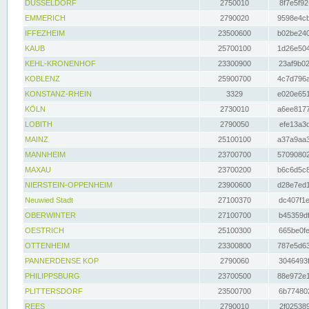
DÜSSELDORF
2750010
8f7e5f92
EMMERICH
2790020
9598e4cb
IFFEZHEIM
23500600
b02be240
KAUB
25700100
1d26e504
KEHL-KRONENHOF
23300900
23af9b02
KOBLENZ
25900700
4c7d796a
KONSTANZ-RHEIN
3329
e020e651
KÖLN
2730010
a6ee8177
LOBITH
2790050
efe13a3d
MAINZ
25100100
a37a9aa3
MANNHEIM
23700700
57090802
MAXAU
23700200
b6c6d5c8
NIERSTEIN-OPPENHEIM
23900600
d28e7ed1
Neuwied Stadt
27100370
dc407f1e
OBERWINTER
27100700
b45359df
OESTRICH
25100300
665be0fe
OTTENHEIM
23300800
787e5d63
PANNERDENSE KOP
2790060
3046493f
PHILIPPSBURG
23700500
88e972e1
PLITTERSDORF
23500700
6b774802
REES
2790010
2f025389