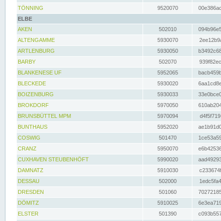
TÖNNING
9520070
00e386ac
ELBE
AKEN
502010
094b96e5
ALTENGAMME
5930070
2ee12b9a
ARTLENBURG
5930050
b3492c68
BARBY
502070
939f82ec
BLANKENESE UF
5952065
bacb459b
BLECKEDE
5930020
6aa1cd8e
BOIZENBURG
5930033
33e0bce0
BROKDORF
5970050
610ab204
BRUNSBÜTTEL MPM
5970094
d4f5f719
BUNTHAUS
5952020
ae1b91d0
COSWIG
501470
1ce53a59
CRANZ
5950070
e6b42536
CUXHAVEN STEUBENHÖFT
5990020
aad49293
DAMNATZ
5910030
c233674f
DESSAU
502000
1edc5fa4
DRESDEN
501060
70272185
DÖMITZ
5910025
6e3ea719
ELSTER
501390
c093b557