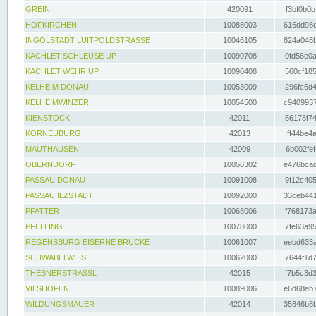
GREIN
420091
f3bf0b0b
HOFKIRCHEN
10088003
616dd98e
INGOLSTADT LUITPOLDSTRASSE
10046105
824a046b
KACHLET SCHLEUSE UP
10090708
0fd56e0a
KACHLET WEHR UP
10090408
560cf185
KELHEIM DONAU
10053009
296fc6d4
KELHEIMWINZER
10054500
c9409937
KIENSTOCK
42011
56178f74
KORNEUBURG
42013
ff44be4a
MAUTHAUSEN
42009
6b002fef
OBERNDORF
10056302
e476bcad
PASSAU DONAU
10091008
9f12c405
PASSAU ILZSTADT
10092000
33ceb441
PFATTER
10068006
f768173a
PFELLING
10078000
7fe63a95
REGENSBURG EISERNE BRÜCKE
10061007
eebd633a
SCHWABELWEIS
10062000
7644f1d7
THEBNERSTRASSL
42015
f7b5c3d3
VILSHOFEN
10089006
e6d68ab7
WILDUNGSMAUER
42014
35846b8b