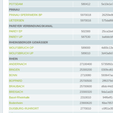
POTSDAM
580412
5e10e1e7
PINNAU
PINNAU-SPERRWERK BP
5970018
26259e8f
UETERSEN
5970016
575da86f
PAREYER VERBINDUNGSKANAL
PAREY EP
502300
25ca1bef
PAREY UP
587530
bafddcbf
RHEINSBERGER GEWÄSSER
WOLFSBRUCH OP
589000
4d00c13e
WOLFSBRUCH UP
589010
3d43a8d7
RHEIN
ANDERNACH
27100400
5735892a
BINGEN
25300200
0309cd61
BONN
2710080
593647aa
BOPPARD
25700500
2ff6379d
BRAUBACH
25700600
d6dc44d1
BREISACH
23300320
9da1ad2b
Basel-Rheinhalle
2310010
94f6eff1
Bodenheim
23900620
f6be7857
DUISBURG-RUHRORT
2770010
c0f51e35