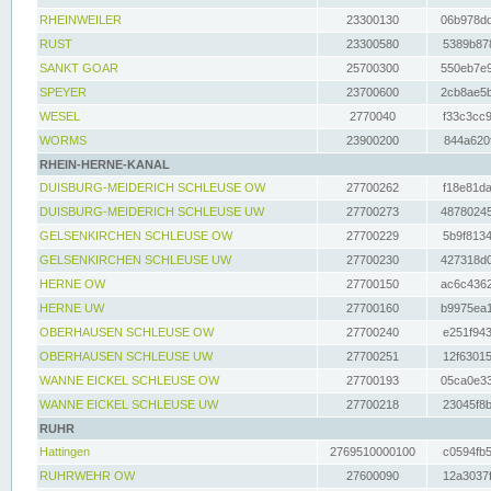
RHEINWEILER
23300130
06b978dd
RUST
23300580
5389b878
SANKT GOAR
25700300
550eb7e9
SPEYER
23700600
2cb8ae5b
WESEL
2770040
f33c3cc9
WORMS
23900200
844a620f
RHEIN-HERNE-KANAL
DUISBURG-MEIDERICH SCHLEUSE OW
27700262
f18e81da
DUISBURG-MEIDERICH SCHLEUSE UW
27700273
48780245
GELSENKIRCHEN SCHLEUSE OW
27700229
5b9f8134
GELSENKIRCHEN SCHLEUSE UW
27700230
427318d0
HERNE OW
27700150
ac6c4362
HERNE UW
27700160
b9975ea1
OBERHAUSEN SCHLEUSE OW
27700240
e251f943
OBERHAUSEN SCHLEUSE UW
27700251
12f63015
WANNE EICKEL SCHLEUSE OW
27700193
05ca0e33
WANNE EICKEL SCHLEUSE UW
27700218
23045f8b
RUHR
Hattingen
2769510000100
c0594fb5
RUHRWEHR OW
27600090
12a3037f