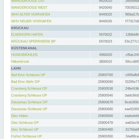
WANGEROOGE OST
9420020
26656fda
WANGEROOGE WEST
9420040
70039212
WHV ALTER VORHAFEN
9440020
f85bd17b
WHV NEUER VORHAFEN
9440030
f77317d9
KRÜCKAU
ELMSHORN HAFEN
5970022
136febf6
KRÜCKAU-SPERRWERK BP
5970023
53c277c3
KÜSTENKANAL
HUNDSMÜHLEN
4960020
cf6ac249
Hilkenbrook
3800010
58ccd6f0
LAHN
Bad Ems Schleuse UP
25800700
c005afb9
Bad Ems Wehr OP
25800690
f2295e77
Cramberg Schleuse OP
25800538
24fe419b
Cramberg Schleuse UP
25800540
3abb36d1
Dausenau Schleuse OP
25800678
9ceb358c
Dausenau Schleuse UP
25800680
eae91991
Diez Hafen
25800500
eadedeb6
Diez Schleuse OP
25800478
ea62ec5f
Diez Schleuse UP
25800480
31750a0f
Fürfurt Schleuse UP
25800300
34af0fca