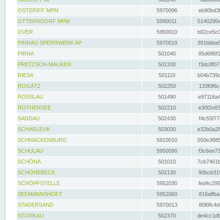
OSTERIFF MPM
5970096
eb90bd3f
OTTERNDORF MPM
5990011
5140295e
OVER
5950010
b02ce5c0
PINNAU-SPERRWERK AP
5970019
391bbba5
PIRNA
501040
85d686f1
PRETZSCH-MAUKEN
501330
f3dc8f07
RIESA
501110
b04b739d
ROGÄTZ
502250
133f0f6c
ROSSLAU
501490
e97116a4
ROTHENSEE
502210
e30f2e83
SANDAU
502430
f4c55f77
SCHARLEUK
503030
e32b0a28
SCHNACKENBURG
5910010
550e3885
SCHULAU
5950090
f3c6ee73
SCHÖNA
501010
7cb7461b
SCHÖNEBECK
502130
90bcb315
SCHÖPFSTELLE
5952030
fed4c295
SEEMANNSHÖFT
5952060
816affba
STADERSAND
5970013
80f0fc4d
STORKAU
502370
de4cc1db