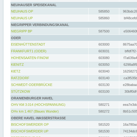
NEUHAUSER SPEISEKANAL
NEUHAUS OP
585850
963bdc26
NEUHAUS UP
585860
bf48cefd
NIEGRIPPER VERBINDUNGSKANAL
NIEGRIPP BP
587500
e506460f
ODER
EISENHÜTTENSTADT
603000
8675aa70
FRANKFURT1 (ODER)
603031
bffdf7f2
HOHENSAATEN-FINOW
603080
f7a639a4
KIENITZ
603050
6298a8f9
KIETZ
603040
16258271
RATZDORF
603140
ca3f535b
SCHWEDT-ODERBRÜCKE
603130
e28babaa
STÜTZKOW
603100
30bff0df
ORANIENBURGER HAVEL
OHV KM 3.014 (HOCHSPANNUNG)
580271
eea7e3dc
OHv km 1.467 (Blaues Wunder)
580272
8b51c505
OBERE HAVEL-WASSERSTRASSE
BISCHOFSWERDER OP
581520
16a780aa
BISCHOFSWERDER UP
581530
74134dc6