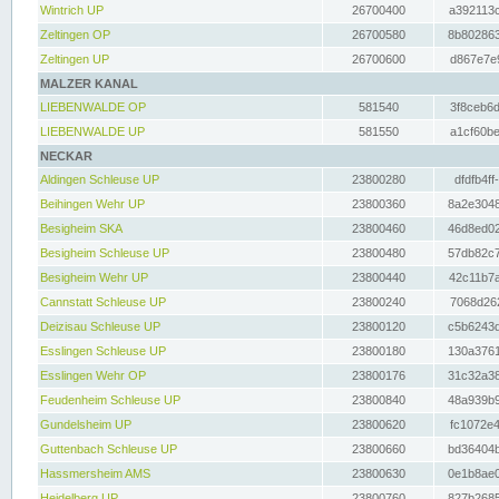
Wintrich UP
26700400
a392113c
Zeltingen OP
26700580
8b802863
Zeltingen UP
26700600
d867e7e9
MALZER KANAL
LIEBENWALDE OP
581540
3f8ceb6d
LIEBENWALDE UP
581550
a1cf60be
NECKAR
Aldingen Schleuse UP
23800280
dfdfb4ff
Beihingen Wehr UP
23800360
8a2e3048
Besigheim SKA
23800460
46d8ed02
Besigheim Schleuse UP
23800480
57db82c7
Besigheim Wehr UP
23800440
42c11b7a
Cannstatt Schleuse UP
23800240
7068d262
Deizisau Schleuse UP
23800120
c5b6243d
Esslingen Schleuse UP
23800180
130a3761
Esslingen Wehr OP
23800176
31c32a38
Feudenheim Schleuse UP
23800840
48a939b9
Gundelsheim UP
23800620
fc1072e4
Guttenbach Schleuse UP
23800660
bd36404b
Hassmersheim AMS
23800630
0e1b8ae0
Heidelberg UP
23800760
827b2685