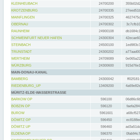
KLEINHEUBACH
24700200
355b02d2
KROTZENBURG
24700335
27eed51b
MAINFLINGEN
24700325
4627475d
OBERNAU
24700302
3c7cfb10
RAUNHEIM
24900108
db1684c1
SCHWEINFURT NEUER HAFEN
24300304
42ecae60
STEINBACH
24500100
1ed983c3
TRUNSTADT
24300202
a77aad00
WERTHEIM
24709089
0e065a22
WÜRZBURG
24300600
915d76e1
MAIN-DONAU-KANAL
BAMBERG
24300042
ff02f181
RIEDENBURG_UP
13409200
4a69e82e
MÜRITZ-ELDE-WASSERSTRASSE
BARKOW OP
596100
06d86c6b
BOBZIN OP
596120
faefa284
BUROW
5961601
a68cf527
DÖMITZ OP
596450
ec8188ee
DÖMITZ UP
596460
ad3a51da
ELDENA OP
596370
0fab94c7