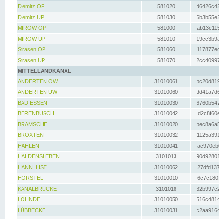
Diemitz OP
581020
d6426c42
Diemitz UP
581030
6b3b55e2
MIROW OP
581000
ab13c115
MIROW UP
581010
19cc3b9a
Strasen OP
581060
117877ec
Strasen UP
581070
2cc40997
MITTELLANDKANAL
ANDERTEN OW
31010061
bc20d819
ANDERTEN UW
31010060
dd41a7d6
BAD ESSEN
31010030
6760b547
BERENBUSCH
31010042
d2c8f60e
BRAMSCHE
31010020
bec8a6a5
BROXTEN
31010032
1125a391
HAHLEN
31010041
ac970eb0
HALDENSLEBEN
3101013
90d92801
HANN. LIST
31010062
27dfd137
HÖRSTEL
31010010
6c7c180f
KANALBRÜCKE
3101018
32b997c2
LOHNDE
31010050
516c4814
LÜBBECKE
31010031
c2aa9164