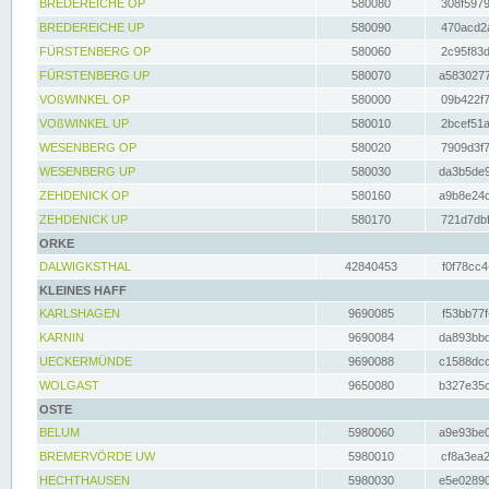
BREDEREICHE OP
580080
308f5979
BREDEREICHE UP
580090
470acd2a
FÜRSTENBERG OP
580060
2c95f83d
FÜRSTENBERG UP
580070
a5830277
VOßWINKEL OP
580000
09b422f7
VOßWINKEL UP
580010
2bcef51a
WESENBERG OP
580020
7909d3f7
WESENBERG UP
580030
da3b5de9
ZEHDENICK OP
580160
a9b8e24c
ZEHDENICK UP
580170
721d7dbf
ORKE
DALWIGKSTHAL
42840453
f0f78cc4
KLEINES HAFF
KARLSHAGEN
9690085
f53bb77f
KARNIN
9690084
da893bbd
UECKERMÜNDE
9690088
c1588dcc
WOLGAST
9650080
b327e35c
OSTE
BELUM
5980060
a9e93be0
BREMERVÖRDE UW
5980010
cf8a3ea2
HECHTHAUSEN
5980030
e5e02890