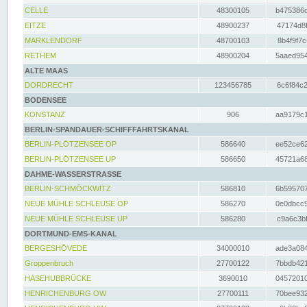
CELLE
48300105
b475386c
EITZE
48900237
47174d8f
MARKLENDORF
48700103
8b4f9f7c
RETHEM
48900204
5aaed954
ALTE MAAS
DORDRECHT
123456785
6c6f84c2
BODENSEE
KONSTANZ
906
aa9179c1
BERLIN-SPANDAUER-SCHIFFFAHRTSKANAL
BERLIN-PLÖTZENSEE OP
586640
ee52ce62
BERLIN-PLÖTZENSEE UP
586650
45721a68
DAHME-WASSERSTRASSE
BERLIN-SCHMÖCKWITZ
586810
6b595707
NEUE MÜHLE SCHLEUSE OP
586270
0e0dbcc9
NEUE MÜHLE SCHLEUSE UP
586280
c9a6c3bf
DORTMUND-EMS-KANAL
BERGESHÖVEDE
34000010
ade3a084
Groppenbruch
27700122
7bbdb421
HASEHUBBRÜCKE
3690010
04572010
HENRICHENBURG OW
27700111
70bee932