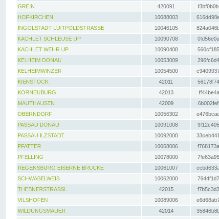
GREIN
420091
f3bf0b0b
HOFKIRCHEN
10088003
616dd98e
INGOLSTADT LUITPOLDSTRASSE
10046105
824a046b
KACHLET SCHLEUSE UP
10090708
0fd56e0a
KACHLET WEHR UP
10090408
560cf185
KELHEIM DONAU
10053009
296fc6d4
KELHEIMWINZER
10054500
c9409937
KIENSTOCK
42011
56178f74
KORNEUBURG
42013
ff44be4a
MAUTHAUSEN
42009
6b002fef
OBERNDORF
10056302
e476bcad
PASSAU DONAU
10091008
9f12c405
PASSAU ILZSTADT
10092000
33ceb441
PFATTER
10068006
f768173a
PFELLING
10078000
7fe63a95
REGENSBURG EISERNE BRÜCKE
10061007
eebd633a
SCHWABELWEIS
10062000
7644f1d7
THEBNERSTRASSL
42015
f7b5c3d3
VILSHOFEN
10089006
e6d68ab7
WILDUNGSMAUER
42014
35846b8b