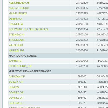
KLEINHEUBACH
24700200
355b02d2
KROTZENBURG
24700335
27eed51b
MAINFLINGEN
24700325
4627475d
OBERNAU
24700302
3c7cfb10
RAUNHEIM
24900108
db1684c1
SCHWEINFURT NEUER HAFEN
24300304
42ecae60
STEINBACH
24500100
1ed983c3
TRUNSTADT
24300202
a77aad00
WERTHEIM
24709089
0e065a22
WÜRZBURG
24300600
915d76e1
MAIN-DONAU-KANAL
BAMBERG
24300042
ff02f181
RIEDENBURG_UP
13409200
4a69e82e
MÜRITZ-ELDE-WASSERSTRASSE
BARKOW OP
596100
06d86c6b
BOBZIN OP
596120
faefa284
BUROW
5961601
a68cf527
DÖMITZ OP
596450
ec8188ee
DÖMITZ UP
596460
ad3a51da
ELDENA OP
596370
0fab94c7