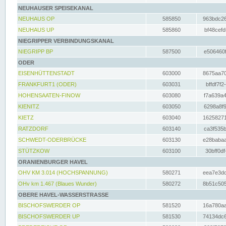
NEUHAUSER SPEISEKANAL
NEUHAUS OP
585850
963bdc26
NEUHAUS UP
585860
bf48cefd
NIEGRIPPER VERBINDUNGSKANAL
NIEGRIPP BP
587500
e506460f
ODER
EISENHÜTTENSTADT
603000
8675aa70
FRANKFURT1 (ODER)
603031
bffdf7f2
HOHENSAATEN-FINOW
603080
f7a639a4
KIENITZ
603050
6298a8f9
KIETZ
603040
16258271
RATZDORF
603140
ca3f535b
SCHWEDT-ODERBRÜCKE
603130
e28babaa
STÜTZKOW
603100
30bff0df
ORANIENBURGER HAVEL
OHV KM 3.014 (HOCHSPANNUNG)
580271
eea7e3dc
OHv km 1.467 (Blaues Wunder)
580272
8b51c505
OBERE HAVEL-WASSERSTRASSE
BISCHOFSWERDER OP
581520
16a780aa
BISCHOFSWERDER UP
581530
74134dc6