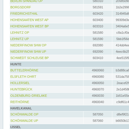
BERLIN-SPANDAU UP
580310
2c68509c
BORGSDORF
581591
1b2e2996
FRIEDRICHSTHAL
603420
314945d6
HOHENSAATEN WEST AP
603400
99309d3e
HOHENSAATEN WEST BP
603310
3404a6e5
LEHNITZ OP
581580
c8a1cf0a
LEHNITZ UP
581590
5bb1f56d
NIEDERFINOW SHW OP
692080
414dd4ee
NIEDERFINOW SHW UP
692090
4eec6b25
SCHWEDT SCHLEUSE BP
603410
4ee515f9
HUNTE
BUTTELERHÖRNE
4960060
b3d88ca6
ELSFLETH OHRT
4960080
531da758
HOLLERSIEL
4960050
2eacef2f
HUNTEBRÜCK
4960070
2e1d458b
OLDENBURG-DRIELAKE
4960030
1b51e55e
REITHÖRNE
4960040
c9df61c4
HAVELKANAL
SCHÖNWALDE OP
587050
d8ef9f21
SCHÖNWALDE UP
587060
b6650b13
IJSSEL