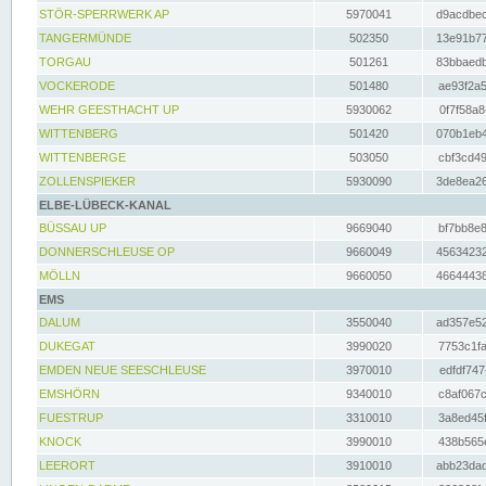
STÖR-SPERRWERK AP
5970041
d9acdbec
TANGERMÜNDE
502350
13e91b77
TORGAU
501261
83bbaedb
VOCKERODE
501480
ae93f2a5
WEHR GEESTHACHT UP
5930062
0f7f58a8
WITTENBERG
501420
070b1eb4
WITTENBERGE
503050
cbf3cd49
ZOLLENSPIEKER
5930090
3de8ea26
ELBE-LÜBECK-KANAL
BÜSSAU UP
9669040
bf7bb8e8
DONNERSCHLEUSE OP
9660049
45634232
MÖLLN
9660050
46644438
EMS
DALUM
3550040
ad357e52
DUKEGAT
3990020
7753c1fa
EMDEN NEUE SEESCHLEUSE
3970010
edfdf747
EMSHÖRN
9340010
c8af067c
FUESTRUP
3310010
3a8ed45f
KNOCK
3990010
438b565e
LEERORT
3910010
abb23dad