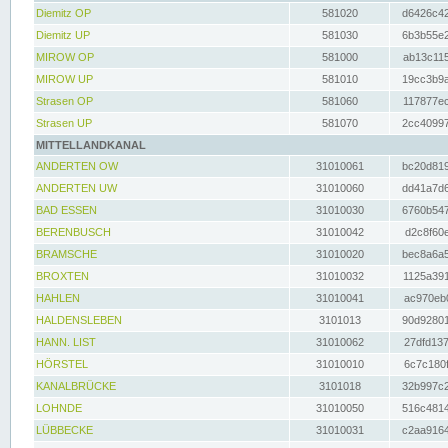
Diemitz OP
581020
d6426c42
Diemitz UP
581030
6b3b55e2
MIROW OP
581000
ab13c115
MIROW UP
581010
19cc3b9a
Strasen OP
581060
117877ec
Strasen UP
581070
2cc40997
MITTELLANDKANAL
ANDERTEN OW
31010061
bc20d819
ANDERTEN UW
31010060
dd41a7d6
BAD ESSEN
31010030
6760b547
BERENBUSCH
31010042
d2c8f60e
BRAMSCHE
31010020
bec8a6a5
BROXTEN
31010032
1125a391
HAHLEN
31010041
ac970eb0
HALDENSLEBEN
3101013
90d92801
HANN. LIST
31010062
27dfd137
HÖRSTEL
31010010
6c7c180f
KANALBRÜCKE
3101018
32b997c2
LOHNDE
31010050
516c4814
LÜBBECKE
31010031
c2aa9164