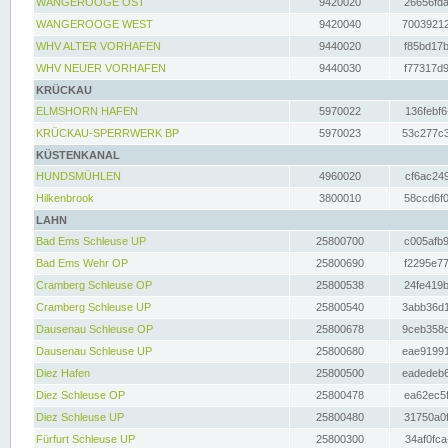
WANGEROOGE OST
9420020
26656fda
WANGEROOGE WEST
9420040
70039212
WHV ALTER VORHAFEN
9440020
f85bd17b
WHV NEUER VORHAFEN
9440030
f77317d9
KRÜCKAU
ELMSHORN HAFEN
5970022
136febf6
KRÜCKAU-SPERRWERK BP
5970023
53c277c3
KÜSTENKANAL
HUNDSMÜHLEN
4960020
cf6ac249
Hilkenbrook
3800010
58ccd6f0
LAHN
Bad Ems Schleuse UP
25800700
c005afb9
Bad Ems Wehr OP
25800690
f2295e77
Cramberg Schleuse OP
25800538
24fe419b
Cramberg Schleuse UP
25800540
3abb36d1
Dausenau Schleuse OP
25800678
9ceb358c
Dausenau Schleuse UP
25800680
eae91991
Diez Hafen
25800500
eadedeb6
Diez Schleuse OP
25800478
ea62ec5f
Diez Schleuse UP
25800480
31750a0f
Fürfurt Schleuse UP
25800300
34af0fca