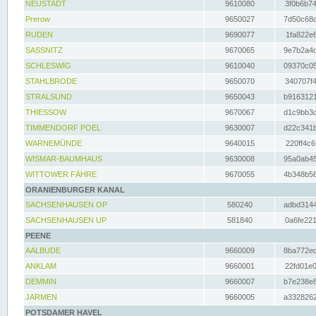
NEUSTADT
9610080
3f0b6b74
Prerow
9650027
7d50c68c
RUDEN
9690077
1fa822e6
SASSNITZ
9670065
9e7b2a4d
SCHLESWIG
9610040
09370c05
STAHLBRODE
9650070
340707f4
STRALSUND
9650043
b9163121
THIESSOW
9670067
d1c9bb3c
TIMMENDORF POEL
9630007
d22c341b
WARNEMÜNDE
9640015
220ff4c6
WISMAR-BAUMHAUS
9630008
95a0ab45
WITTOWER FÄHRE
9670055
4b348b56
ORANIENBURGER KANAL
SACHSENHAUSEN OP
580240
adbd3144
SACHSENHAUSEN UP
581840
0a6fe221
PEENE
AALBUDE
9660009
8ba772ed
ANKLAM
9660001
22fd01e0
DEMMIN
9660007
b7e238e8
JARMEN
9660005
a3328262
POTSDAMER HAVEL