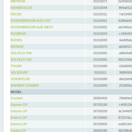
MEHRUM
31010071
be05603a
NIENBRÜGGE
31010044
864a8111
RECKE
31010011
7af19499
RODENBERGER AUE-OST
31010051
6288de60
RODENBERGER AUE-WEST
31010052
eb24b5a3
RUSBEND
31010043
c1f06401
RÜHEN
31010093
4ed5f6da
SEHNDE
31010070
ab0d9117
SÜLFELD OW
31010092
a8604e8f
SÜLFELD UW
31010091
892183d6
THUNE
31010080
42b865fb
VELSDORF
3101012
36f80081
VORSFELDE
31010090
dbb2bb9f
WARBER GRABEN
31010040
2f1080ba
MOSEL
Cochem
26900400
768df4e9
Detzem OP
26700180
c40912fd
Detzem UP
26700200
dc344605
Enkirch OP
26700880
87207dcd
Enkirch UP
26700900
ee861944
Fankel OP
26900280
68198b48