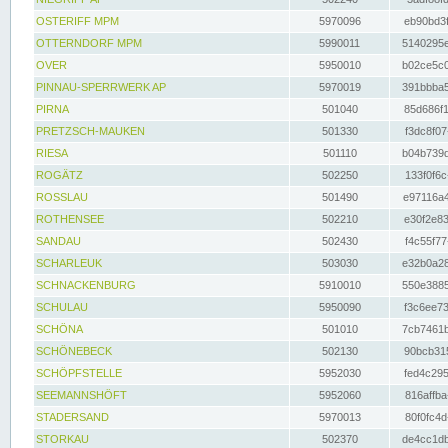
OSTERIFF MPM
5970096
eb90bd3f
OTTERNDORF MPM
5990011
5140295e
OVER
5950010
b02ce5c0
PINNAU-SPERRWERK AP
5970019
391bbba5
PIRNA
501040
85d686f1
PRETZSCH-MAUKEN
501330
f3dc8f07
RIESA
501110
b04b739d
ROGÄTZ
502250
133f0f6c
ROSSLAU
501490
e97116a4
ROTHENSEE
502210
e30f2e83
SANDAU
502430
f4c55f77
SCHARLEUK
503030
e32b0a28
SCHNACKENBURG
5910010
550e3885
SCHULAU
5950090
f3c6ee73
SCHÖNA
501010
7cb7461b
SCHÖNEBECK
502130
90bcb315
SCHÖPFSTELLE
5952030
fed4c295
SEEMANNSHÖFT
5952060
816affba
STADERSAND
5970013
80f0fc4d
STORKAU
502370
de4cc1db