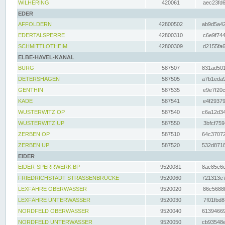
WILHERING
420061
aec23fd6
EDER
AFFOLDERN
42800502
ab9d5a42
EDERTALSPERRE
42800310
c6e9f744
SCHMITTLOTHEIM
42800309
d2155fa6
ELBE-HAVEL-KANAL
BURG
587507
831ad501
DETERSHAGEN
587505
a7b1eda9
GENTHIN
587535
e9e7f20c
KADE
587541
e4f29379
WUSTERWITZ OP
587540
c6a12d34
WUSTERWITZ UP
587550
3bfcf759
ZERBEN OP
587510
64c37072
ZERBEN UP
587520
532d8718
EIDER
EIDER-SPERRWERK BP
9520081
8ac85e6c
FRIEDRICHSTADT STRASSENBRÜCKE
9520060
721313e7
LEXFÄHRE OBERWASSER
9520020
86c5688f
LEXFÄHRE UNTERWASSER
9520030
7f01fbd8
NORDFELD OBERWASSER
9520040
61394669
NORDFELD UNTERWASSER
9520050
cb93548e