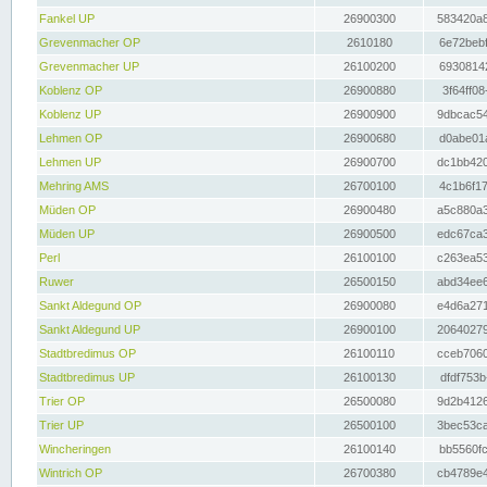
Fankel UP
26900300
583420a8
Grevenmacher OP
2610180
6e72bebf
Grevenmacher UP
26100200
69308142
Koblenz OP
26900880
3f64ff08
Koblenz UP
26900900
9dbcac54
Lehmen OP
26900680
d0abe01a
Lehmen UP
26900700
dc1bb420
Mehring AMS
26700100
4c1b6f17
Müden OP
26900480
a5c880a3
Müden UP
26900500
edc67ca3
Perl
26100100
c263ea53
Ruwer
26500150
abd34ee6
Sankt Aldegund OP
26900080
e4d6a271
Sankt Aldegund UP
26900100
20640279
Stadtbredimus OP
26100110
cceb7060
Stadtbredimus UP
26100130
dfdf753b
Trier OP
26500080
9d2b4126
Trier UP
26500100
3bec53ca
Wincheringen
26100140
bb5560fc
Wintrich OP
26700380
cb4789e4