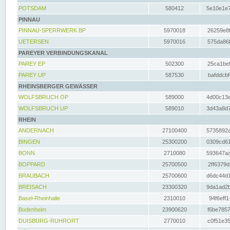
POTSDAM
580412
5e10e1e7
PINNAU
PINNAU-SPERRWERK BP
5970018
26259e8f
UETERSEN
5970016
575da86f
PAREYER VERBINDUNGSKANAL
PAREY EP
502300
25ca1bef
PAREY UP
587530
bafddcbf
RHEINSBERGER GEWÄSSER
WOLFSBRUCH OP
589000
4d00c13e
WOLFSBRUCH UP
589010
3d43a8d7
RHEIN
ANDERNACH
27100400
5735892a
BINGEN
25300200
0309cd61
BONN
2710080
593647aa
BOPPARD
25700500
2ff6379d
BRAUBACH
25700600
d6dc44d1
BREISACH
23300320
9da1ad2b
Basel-Rheinhalle
2310010
94f6eff1
Bodenheim
23900620
f6be7857
DUISBURG-RUHRORT
2770010
c0f51e35