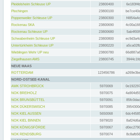
Pleidelsheim Schleuse UP
23800400
6e183f4b
Plochingen
23800100
be7ce40e
Poppenweiler Schleuse UP
23800300
f4854a4c
Rockenau SKA
23800690
4c00a166
Rockenau Schleuse UP
23800680
5ab4f00f
Schwabenheim Schleuse UP
23800800
ec9d3a4d
Untertürkheim Schleuse UP
23800220
a5ca02fb
Wieblingen Wehr UP neu
23800780
66d887a6
Ziegelhausen AMS
23800745
3944c1fd
NEUE MAAS
ROTTERDAM
123456786
a269e3be
NORD-OSTSEE-KANAL
AWK STROHBRÜCK
5970069
0e192297
NOK BREIHOLZ
5970075
4a904d59
NOK BRUNSBÜTTEL
5970091
85fc0dac
NOK DÜKERSWISCH
5970085
3954300d
NOK KIEL AUSSEN
5650068
6dc44585
NOK KIEL BINNEN
5979020
8af24d6a
NOK KÖNIGSFÖRDE
5970067
d0ec2790
NOK RENDSBURG
5970074
8c8afb56