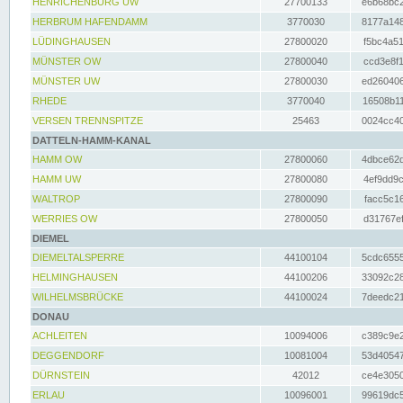
HENRICHENBURG UW
27700133
e6b68bc2
HERBRUM HAFENDAMM
3770030
8177a148
LÜDINGHAUSEN
27800020
f5bc4a51
MÜNSTER OW
27800040
ccd3e8f1
MÜNSTER UW
27800030
ed260406
RHEDE
3770040
16508b11
VERSEN TRENNSPITZE
25463
0024cc40
DATTELN-HAMM-KANAL
HAMM OW
27800060
4dbce62d
HAMM UW
27800080
4ef9dd9c
WALTROP
27800090
facc5c16
WERRIES OW
27800050
d31767ef
DIEMEL
DIEMELTALSPERRE
44100104
5cdc6555
HELMINGHAUSEN
44100206
33092c28
WILHELMSBRÜCKE
44100024
7deedc21
DONAU
ACHLEITEN
10094006
c389c9e2
DEGGENDORF
10081004
53d40547
DÜRNSTEIN
42012
ce4e3050
ERLAU
10096001
99619dc5