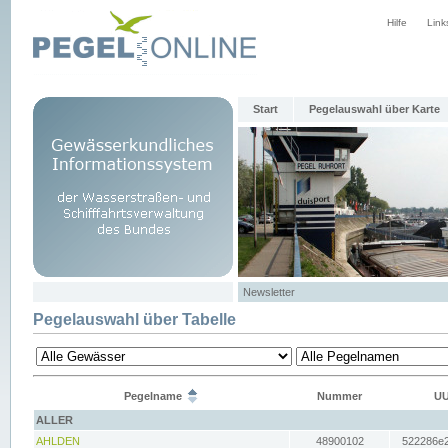
Hilfe
Link
Start
Pegelauswahl über Karte
Newsletter
Pegelauswahl über Tabelle
Pegelname
Nummer
UU
ALLER
AHLDEN
48900102
522286e2