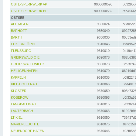
OSTE-SPERRWERK AP
9000000590
8c3295dc
OSTE-SPERRWERK BP
9000000532
7cb4566b
OSTSEE
ALTHAGEN
9650024
b8d05bf9
BARHÖFT
9650040
09227288
BARTH
9650030
00c33ed9
ECKERNFÖRDE
9610045
1faa9b2c
FLENSBURG
9610010
9e19c411
GREIFSWALD OIE
9690078
087b6386
GREIFSWALD-WIECK
9650073
6b53ef42
HEILIGENHAFEN
9610070
06219dd9
KAPPELN
9610035
b09f2243
KIEL-HOLTENAU
9610066
3ad4013f
KLOSTER
9670050
905e7328
KOSEROW
9690093
c0f33a36
LANGBALLIGAU
9610015
5a33bf14
LAUTERBACH
9670063
91922b9b
LT KIEL
9610050
736437d7
MARIENLEUCHTE
9610075
8effc15d
NEUENDORF HAFEN
9670046
492f85b8