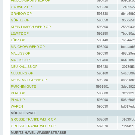
FINDENWIRUNSHIER OP
596410
a5902c55
GARWITZ UP
596230
12499527
GRABOW OP
596330
db4a69b2
GÜRITZ OP
596350
956ce5ff
KLEIN LAASCH WEHR OP
596300
25530a3e
LEWITZ OP
596250
7bbd90ad
LÜBZ OP
596140
d75442cf
MALCHOW WEHR OP
596200
bccaacb3
MALLISS OP
596390
497c29ee
MALLISS UP
596400
a64918a6
NEU KALLISS OP
596430
30739ff3
NEUBURG OP
596160
541c508a
NEUSTADT GLEWE OP
596280
c4381eb3
PARCHIM GÜTE
5961801
3dec3921
PLAU OP
596080
3ffddb2c
PLAU UP
596090
506e6b03
WAREN
596030
bd317edd
MÜGGELSPREE
GROSSE TRÄNKE WEHR OP
582660
81630fdd
GROSSE TRÄNKE WEHR UP
582670
cfad4ee5
MÜRITZ-HAVEL-WASSERSTRASSE