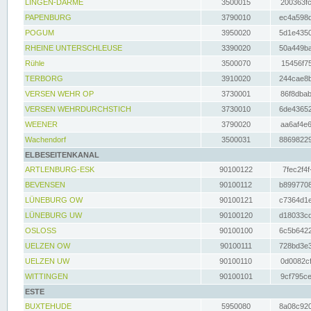
LINGEN-DARME
3500015
200363fc
PAPENBURG
3790010
ec4a598d
POGUM
3950020
5d1e4350
RHEINE UNTERSCHLEUSE
3390020
50a449ba
Rühle
3500070
15456f75
TERBORG
3910020
244cae8b
VERSEN WEHR OP
3730001
86f8dbab
VERSEN WEHRDURCHSTICH
3730010
6de43652
WEENER
3790020
aa6af4e6
Wachendorf
3500031
88698229
ELBESEITENKANAL
ARTLENBURG-ESK
90100122
7fec2f4f
BEVENSEN
90100112
b8997708
LÜNEBURG OW
90100121
c7364d1e
LÜNEBURG UW
90100120
d18033cd
OSLOSS
90100100
6c5b6422
UELZEN OW
90100111
728bd3e3
UELZEN UW
90100110
0d0082cf
WITTINGEN
90100101
9cf795ce
ESTE
BUXTEHUDE
5950080
8a08c920