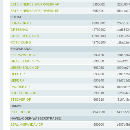
ESTE INNERES SPERRWERK AP
5950082
227b83f7
ESTE INNERES SPERRWERK BP
5950081
5fea1a12
FULDA
BONAFORTH
42900201
23721dfd
GREBENAU
42700202
acd63934
GUNTERSHAUSEN
42900100
213a585d
ROTENBURG
42700100
d1ba62a4
FINOWKANAL
EBERSWALDE OP
693170
3cd46cc7
GRAFENBRÜCK OP
693050
547422fb
LEESENBRÜCK OP
693030
f099ce74
LIEPE OP
693230
6f81b35f
LIEPE UP
693240
79d783d3
RAGÖSE OP
693190
b6bbe4f8
RUHLSDORF OP
693010
6629a4ca
STECHER OP
693210
516fbf8c
HAMME
RITTERHUDE
4940030
f49855d8
HAVEL-ODER-WASSERSTRASSE
BERLIN-SPANDAU OP
580300
e607a4b6