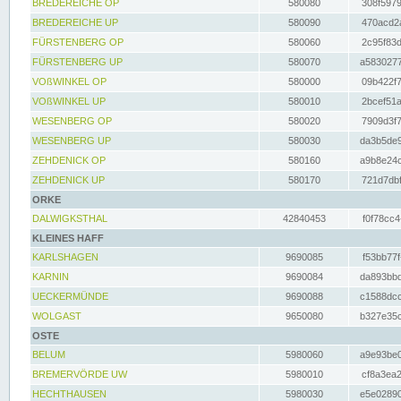
BREDEREICHE OP
580080
308f5979
BREDEREICHE UP
580090
470acd2a
FÜRSTENBERG OP
580060
2c95f83d
FÜRSTENBERG UP
580070
a5830277
VOßWINKEL OP
580000
09b422f7
VOßWINKEL UP
580010
2bcef51a
WESENBERG OP
580020
7909d3f7
WESENBERG UP
580030
da3b5de9
ZEHDENICK OP
580160
a9b8e24c
ZEHDENICK UP
580170
721d7dbf
ORKE
DALWIGKSTHAL
42840453
f0f78cc4
KLEINES HAFF
KARLSHAGEN
9690085
f53bb77f
KARNIN
9690084
da893bbd
UECKERMÜNDE
9690088
c1588dcc
WOLGAST
9650080
b327e35c
OSTE
BELUM
5980060
a9e93be0
BREMERVÖRDE UW
5980010
cf8a3ea2
HECHTHAUSEN
5980030
e5e02890