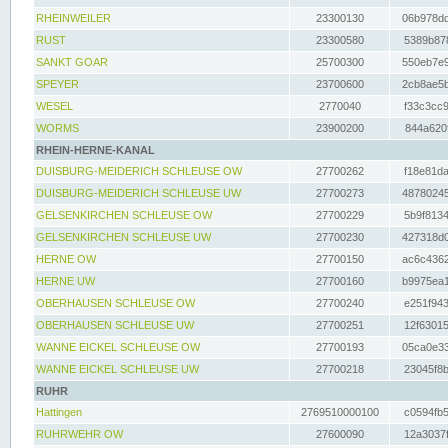
RHEINWEILER
23300130
06b978dd
RUST
23300580
5389b878
SANKT GOAR
25700300
550eb7e9
SPEYER
23700600
2cb8ae5b
WESEL
2770040
f33c3cc9
WORMS
23900200
844a620f
RHEIN-HERNE-KANAL
DUISBURG-MEIDERICH SCHLEUSE OW
27700262
f18e81da
DUISBURG-MEIDERICH SCHLEUSE UW
27700273
48780245
GELSENKIRCHEN SCHLEUSE OW
27700229
5b9f8134
GELSENKIRCHEN SCHLEUSE UW
27700230
427318d0
HERNE OW
27700150
ac6c4362
HERNE UW
27700160
b9975ea1
OBERHAUSEN SCHLEUSE OW
27700240
e251f943
OBERHAUSEN SCHLEUSE UW
27700251
12f63015
WANNE EICKEL SCHLEUSE OW
27700193
05ca0e33
WANNE EICKEL SCHLEUSE UW
27700218
23045f8b
RUHR
Hattingen
2769510000100
c0594fb5
RUHRWEHR OW
27600090
12a3037f