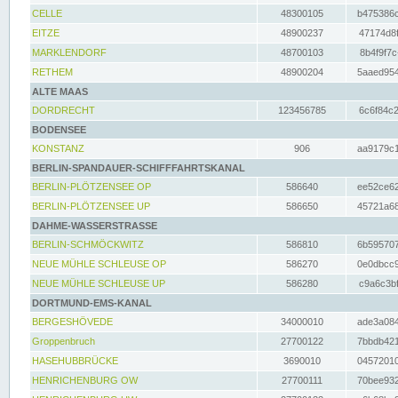
CELLE
48300105
b475386c
EITZE
48900237
47174d8f
MARKLENDORF
48700103
8b4f9f7c
RETHEM
48900204
5aaed954
ALTE MAAS
DORDRECHT
123456785
6c6f84c2
BODENSEE
KONSTANZ
906
aa9179c1
BERLIN-SPANDAUER-SCHIFFFAHRTSKANAL
BERLIN-PLÖTZENSEE OP
586640
ee52ce62
BERLIN-PLÖTZENSEE UP
586650
45721a68
DAHME-WASSERSTRASSE
BERLIN-SCHMÖCKWITZ
586810
6b595707
NEUE MÜHLE SCHLEUSE OP
586270
0e0dbcc9
NEUE MÜHLE SCHLEUSE UP
586280
c9a6c3bf
DORTMUND-EMS-KANAL
BERGESHÖVEDE
34000010
ade3a084
Groppenbruch
27700122
7bbdb421
HASEHUBBRÜCKE
3690010
04572010
HENRICHENBURG OW
27700111
70bee932