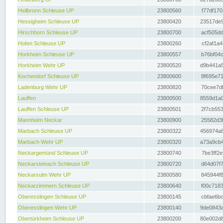
Heilbronn Schleuse UP
23800560
f77df170
Hessigheim Schleuse UP
23800420
23517de9
Hirschhorn Schleuse UP
23800700
acf505dd
Hofen Schleuse UP
23800260
cf2af1a4
Horkheim Schleuse UP
23800557
b76bf04c
Horkheim Wehr UP
23800520
d9b441a5
Kochendorf Schleuse UP
23800600
8f695e71
Ladenburg Wehr UP
23800820
70cee7df
Lauffen
23800500
8559d1a0
Lauffen Schleuse UP
23800501
2f7cb553
Mannheim Neckar
23800900
25582d3f
Marbach Schleuse UP
23800322
456974a8
Marbach Wehr UP
23800320
a73a9cb4
Neckargemünd Schleuse UP
23800740
7be3ff2e
Neckarsteinach Schleuse UP
23800720
d64d07f7
Neckarsulm Wehr UP
23800580
845944f8
Neckarzimmern Schleuse UP
23800640
f00c7183
Oberesslingen Schleuse UP
23800145
cbfae6bc
Oberesslingen Wehr UP
23800140
9de0843a
Obertürkheim Schleuse UP
23800200
80e002d8