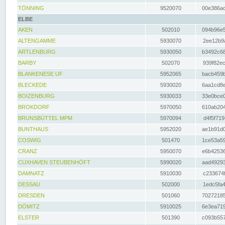
TÖNNING
9520070
00e386ac
ELBE
AKEN
502010
094b96e5
ALTENGAMME
5930070
2ee12b9a
ARTLENBURG
5930050
b3492c68
BARBY
502070
939f82ec
BLANKENESE UF
5952065
bacb459b
BLECKEDE
5930020
6aa1cd8e
BOIZENBURG
5930033
33e0bce0
BROKDORF
5970050
610ab204
BRUNSBÜTTEL MPM
5970094
d4f5f719
BUNTHAUS
5952020
ae1b91d0
COSWIG
501470
1ce53a59
CRANZ
5950070
e6b42536
CUXHAVEN STEUBENHÖFT
5990020
aad49293
DAMNATZ
5910030
c233674f
DESSAU
502000
1edc5fa4
DRESDEN
501060
70272185
DÖMITZ
5910025
6e3ea719
ELSTER
501390
c093b557