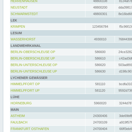
HERRENHAUSEN
48800108
8134af78
NEUSTADT
48800200
dda39817
SCHWARMSTEDT
48800301
8e16bd66
LEK
KRIMPEN
123456784
f5c96f13
LESUM
WASSERHORST
4930010
76844306
LANDWEHRKANAL
BERLIN-OBERSCHLEUSE OP
586600
24ce3282
BERLIN-OBERSCHLEUSE UP
586610
c42ad3df
BERLIN-UNTERSCHLEUSE OP
586620
503ad891
BERLIN-UNTERSCHLEUSE UP
586630
d198c901
LYCHENER GEWÄSSER
HIMMELPFORT OP
581110
bcdfa310
HIMMELPFORT UP
581120
9592d736
LÜHE
HORNEBURG
5960020
3244d787
MAIN
ASTHEIM
24300406
3de69bf8
FAULBACH
24700109
a919f57f
FRANKFURT OSTHAFEN
24700404
66ff3eb4