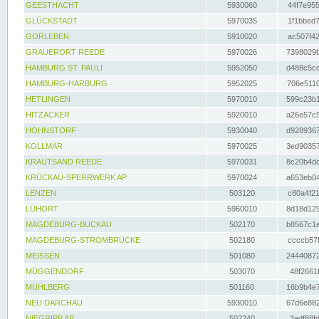
GEESTHACHT
5930060
44f7e955
GLÜCKSTADT
5970035
1f1bbed7
GORLEBEN
5910020
ac507f42
GRAUERORT REEDE
5970026
7398029b
HAMBURG ST. PAULI
5952050
d488c5cc
HAMBURG-HARBURG
5952025
706e5110
HETLINGEN
5970010
599c23b1
HITZACKER
5920010
a26e57c9
HOHNSTORF
5930040
d9289367
KOLLMAR
5970025
3ed90357
KRAUTSAND REEDE
5970031
8c20b4dc
KRÜCKAU-SPERRWERK AP
5970024
a653eb04
LENZEN
503120
c80a4f21
LÜHORT
5960010
8d18d129
MAGDEBURG-BUCKAU
502170
b8567c1e
MAGDEBURG-STROMBRÜCKE
502180
ccccb57f
MEISSEN
501080
24440872
MÜGGENDORF
503070
48f2661f
MÜHLBERG
501160
16b9b4e7
NEU DARCHAU
5930010
67d6e882
NIEGRIPP AP
502240
3adf88fd