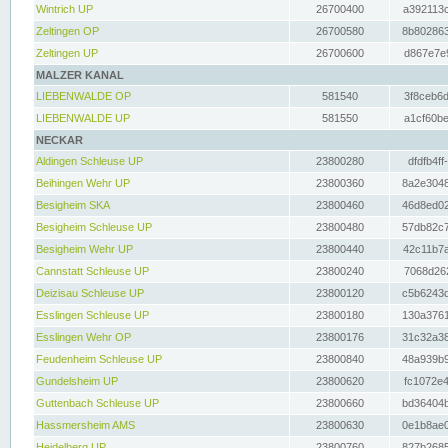
Wintrich UP
26700400
a392113c
Zeltingen OP
26700580
8b802863
Zeltingen UP
26700600
d867e7e9
MALZER KANAL
LIEBENWALDE OP
581540
3f8ceb6d
LIEBENWALDE UP
581550
a1cf60be
NECKAR
Aldingen Schleuse UP
23800280
dfdfb4ff
Beihingen Wehr UP
23800360
8a2e3048
Besigheim SKA
23800460
46d8ed02
Besigheim Schleuse UP
23800480
57db82c7
Besigheim Wehr UP
23800440
42c11b7a
Cannstatt Schleuse UP
23800240
7068d262
Deizisau Schleuse UP
23800120
c5b6243d
Esslingen Schleuse UP
23800180
130a3761
Esslingen Wehr OP
23800176
31c32a38
Feudenheim Schleuse UP
23800840
48a939b9
Gundelsheim UP
23800620
fc1072e4
Guttenbach Schleuse UP
23800660
bd36404b
Hassmersheim AMS
23800630
0e1b8ae0
Heidelberg UP
23800760
827b2685