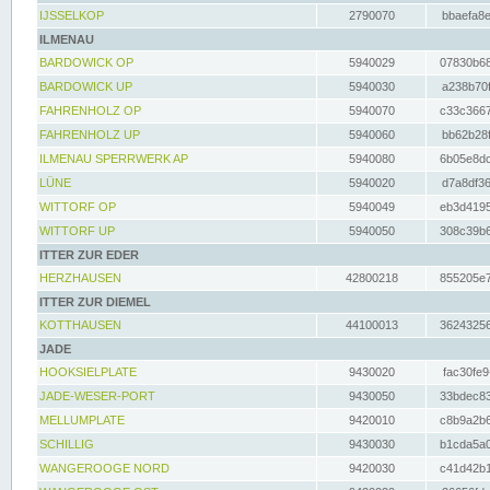
IJSSELKOP
2790070
bbaefa8e
ILMENAU
BARDOWICK OP
5940029
07830b68
BARDOWICK UP
5940030
a238b70f
FAHRENHOLZ OP
5940070
c33c3667
FAHRENHOLZ UP
5940060
bb62b28f
ILMENAU SPERRWERK AP
5940080
6b05e8dc
LÜNE
5940020
d7a8df36
WITTORF OP
5940049
eb3d4195
WITTORF UP
5940050
308c39b6
ITTER ZUR EDER
HERZHAUSEN
42800218
855205e7
ITTER ZUR DIEMEL
KOTTHAUSEN
44100013
36243256
JADE
HOOKSIELPLATE
9430020
fac30fe9
JADE-WESER-PORT
9430050
33bdec83
MELLUMPLATE
9420010
c8b9a2b6
SCHILLIG
9430030
b1cda5a0
WANGEROOGE NORD
9420030
c41d42b1