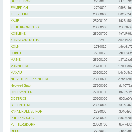
DÜSSELDORF
2750010
8f7e5f92
EMMERICH
2790020
9598e4cb
IFFEZHEIM
23500600
b02be240
KAUB
25700100
1d26e504
KEHL-KRONENHOF
23300900
23af9b02
KOBLENZ
25900700
4c7d796a
KONSTANZ-RHEIN
3329
e020e651
KÖLN
2730010
a6ee8177
LOBITH
2790050
efe13a3d
MAINZ
25100100
a37a9aa3
MANNHEIM
23700700
57090802
MAXAU
23700200
b6c6d5c8
NIERSTEIN-OPPENHEIM
23900600
d28e7ed1
Neuwied Stadt
27100370
dc407f1e
OBERWINTER
27100700
b45359df
OESTRICH
25100300
665be0fe
OTTENHEIM
23300800
787e5d63
PANNERDENSE KOP
2790060
3046493f
PHILIPPSBURG
23700500
88e972e1
PLITTERSDORF
23500700
6b774802
REES
2790010
2f025389