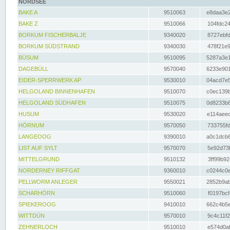
NORDSEE
BAKE A
9510063
e8daa3e2
BAKE Z
9510066
104fdc24
BORKUM FISCHERBALJE
9340020
8727ebfd
BORKUM SÜDSTRAND
9340030
478f21e9
BÜSUM
9510095
5287a3e1
DAGEBÜLL
9570040
6233e901
EIDER-SPERRWERK AP
9530010
04acd7e5
HELGOLAND BINNENHAFEN
9510070
c0ec139b
HELGOLAND SÜDHAFEN
9510075
0d8233b8
HUSUM
9530020
e114aeec
HÖRNUM
9570050
733755fd
LANGEOOG
9390010
a0c1dcb6
LIST AUF SYLT
9570070
5e92d73f
MITTELGRUND
9510132
3ff99b92
NORDERNEY RIFFGAT
9360010
c0244c0e
PELLWORM ANLEGER
9550021
2852b9ab
SCHARHÖRN
9510060
f0197bcf
SPIEKEROOG
9410010
662c4b5e
WITTDÜN
9570010
9c4c11f2
ZEHNERLOCH
9510010
e574d0af