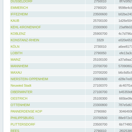
DÜSSELDORF
2750010
8f7e5f92
EMMERICH
2790020
9598e4cb
IFFEZHEIM
23500600
b02be240
KAUB
25700100
1d26e504
KEHL-KRONENHOF
23300900
23af9b02
KOBLENZ
25900700
4c7d796a
KONSTANZ-RHEIN
3329
e020e651
KÖLN
2730010
a6ee8177
LOBITH
2790050
efe13a3d
MAINZ
25100100
a37a9aa3
MANNHEIM
23700700
57090802
MAXAU
23700200
b6c6d5c8
NIERSTEIN-OPPENHEIM
23900600
d28e7ed1
Neuwied Stadt
27100370
dc407f1e
OBERWINTER
27100700
b45359df
OESTRICH
25100300
665be0fe
OTTENHEIM
23300800
787e5d63
PANNERDENSE KOP
2790060
3046493f
PHILIPPSBURG
23700500
88e972e1
PLITTERSDORF
23500700
6b774802
REES
2790010
2f025389