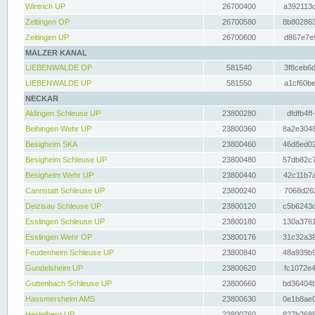
Wintrich UP
26700400
a392113c
Zeltingen OP
26700580
8b802863
Zeltingen UP
26700600
d867e7e9
MALZER KANAL
LIEBENWALDE OP
581540
3f8ceb6d
LIEBENWALDE UP
581550
a1cf60be
NECKAR
Aldingen Schleuse UP
23800280
dfdfb4ff
Beihingen Wehr UP
23800360
8a2e3048
Besigheim SKA
23800460
46d8ed02
Besigheim Schleuse UP
23800480
57db82c7
Besigheim Wehr UP
23800440
42c11b7a
Cannstatt Schleuse UP
23800240
7068d262
Deizisau Schleuse UP
23800120
c5b6243d
Esslingen Schleuse UP
23800180
130a3761
Esslingen Wehr OP
23800176
31c32a38
Feudenheim Schleuse UP
23800840
48a939b9
Gundelsheim UP
23800620
fc1072e4
Guttenbach Schleuse UP
23800660
bd36404b
Hassmersheim AMS
23800630
0e1b8ae0
Heidelberg UP
23800760
827b2685