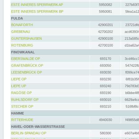
ESTE INNERES SPERRWERK AP
5950082
227b83f7
ESTE INNERES SPERRWERK BP
5950081
5fea1a12
FULDA
BONAFORTH
42900201
23721dfd
GREBENAU
42700202
acd63934
GUNTERSHAUSEN
42900100
213a585d
ROTENBURG
42700100
d1ba62a4
FINOWKANAL
EBERSWALDE OP
693170
3cd46cc7
GRAFENBRÜCK OP
693050
547422fb
LEESENBRÜCK OP
693030
f099ce74
LIEPE OP
693230
6f81b35f
LIEPE UP
693240
79d783d3
RAGÖSE OP
693190
b6bbe4f8
RUHLSDORF OP
693010
6629a4ca
STECHER OP
693210
516fbf8c
HAMME
RITTERHUDE
4940030
f49855d8
HAVEL-ODER-WASSERSTRASSE
BERLIN-SPANDAU OP
580300
e607a4b6