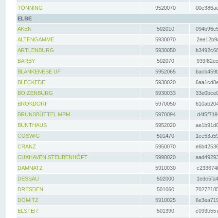
TÖNNING
9520070
00e386ac
ELBE
AKEN
502010
094b96e5
ALTENGAMME
5930070
2ee12b9a
ARTLENBURG
5930050
b3492c68
BARBY
502070
939f82ec
BLANKENESE UF
5952065
bacb459b
BLECKEDE
5930020
6aa1cd8e
BOIZENBURG
5930033
33e0bce0
BROKDORF
5970050
610ab204
BRUNSBÜTTEL MPM
5970094
d4f5f719
BUNTHAUS
5952020
ae1b91d0
COSWIG
501470
1ce53a59
CRANZ
5950070
e6b42536
CUXHAVEN STEUBENHÖFT
5990020
aad49293
DAMNATZ
5910030
c233674f
DESSAU
502000
1edc5fa4
DRESDEN
501060
70272185
DÖMITZ
5910025
6e3ea719
ELSTER
501390
c093b557