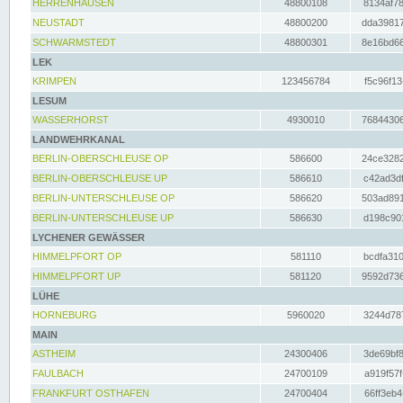
HERRENHAUSEN
48800108
8134af78
NEUSTADT
48800200
dda39817
SCHWARMSTEDT
48800301
8e16bd66
LEK
KRIMPEN
123456784
f5c96f13
LESUM
WASSERHORST
4930010
76844306
LANDWEHRKANAL
BERLIN-OBERSCHLEUSE OP
586600
24ce3282
BERLIN-OBERSCHLEUSE UP
586610
c42ad3df
BERLIN-UNTERSCHLEUSE OP
586620
503ad891
BERLIN-UNTERSCHLEUSE UP
586630
d198c901
LYCHENER GEWÄSSER
HIMMELPFORT OP
581110
bcdfa310
HIMMELPFORT UP
581120
9592d736
LÜHE
HORNEBURG
5960020
3244d787
MAIN
ASTHEIM
24300406
3de69bf8
FAULBACH
24700109
a919f57f
FRANKFURT OSTHAFEN
24700404
66ff3eb4