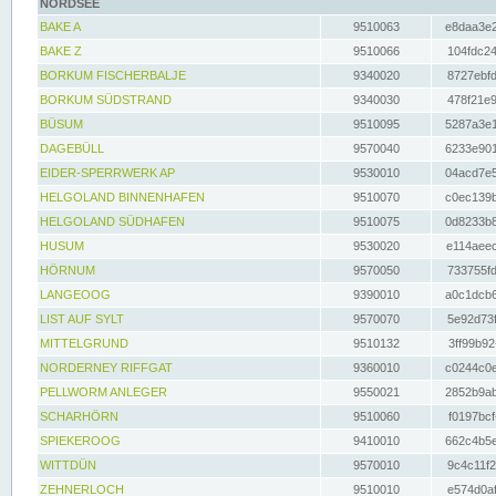
NORDSEE
BAKE A
9510063
e8daa3e2
BAKE Z
9510066
104fdc24
BORKUM FISCHERBALJE
9340020
8727ebfd
BORKUM SÜDSTRAND
9340030
478f21e9
BÜSUM
9510095
5287a3e1
DAGEBÜLL
9570040
6233e901
EIDER-SPERRWERK AP
9530010
04acd7e5
HELGOLAND BINNENHAFEN
9510070
c0ec139b
HELGOLAND SÜDHAFEN
9510075
0d8233b8
HUSUM
9530020
e114aeec
HÖRNUM
9570050
733755fd
LANGEOOG
9390010
a0c1dcb6
LIST AUF SYLT
9570070
5e92d73f
MITTELGRUND
9510132
3ff99b92
NORDERNEY RIFFGAT
9360010
c0244c0e
PELLWORM ANLEGER
9550021
2852b9ab
SCHARHÖRN
9510060
f0197bcf
SPIEKEROOG
9410010
662c4b5e
WITTDÜN
9570010
9c4c11f2
ZEHNERLOCH
9510010
e574d0af