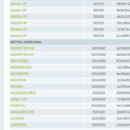
Diemitz OP
581020
d6426c42
Diemitz UP
581030
6b3b55e2
MIROW OP
581000
ab13c115
MIROW UP
581010
19cc3b9a
Strasen OP
581060
117877ec
Strasen UP
581070
2cc40997
MITTELLANDKANAL
ANDERTEN OW
31010061
bc20d819
ANDERTEN UW
31010060
dd41a7d6
BAD ESSEN
31010030
6760b547
BERENBUSCH
31010042
d2c8f60e
BRAMSCHE
31010020
bec8a6a5
BROXTEN
31010032
1125a391
HAHLEN
31010041
ac970eb0
HALDENSLEBEN
3101013
90d92801
HANN. LIST
31010062
27dfd137
HÖRSTEL
31010010
6c7c180f
KANALBRÜCKE
3101018
32b997c2
LOHNDE
31010050
516c4814
LÜBBECKE
31010031
c2aa9164