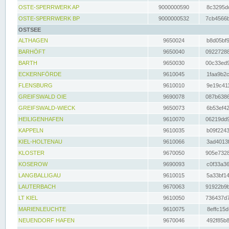
OSTE-SPERRWERK AP
9000000590
8c3295dc
OSTE-SPERRWERK BP
9000000532
7cb4566b
OSTSEE
ALTHAGEN
9650024
b8d05bf9
BARHÖFT
9650040
09227288
BARTH
9650030
00c33ed9
ECKERNFÖRDE
9610045
1faa9b2c
FLENSBURG
9610010
9e19c411
GREIFSWALD OIE
9690078
087b6386
GREIFSWALD-WIECK
9650073
6b53ef42
HEILIGENHAFEN
9610070
06219dd9
KAPPELN
9610035
b09f2243
KIEL-HOLTENAU
9610066
3ad4013f
KLOSTER
9670050
905e7328
KOSEROW
9690093
c0f33a36
LANGBALLIGAU
9610015
5a33bf14
LAUTERBACH
9670063
91922b9b
LT KIEL
9610050
736437d7
MARIENLEUCHTE
9610075
8effc15d
NEUENDORF HAFEN
9670046
492f85b8