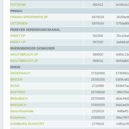
POTSDAM
580412
5e10e1e7
PINNAU
PINNAU-SPERRWERK BP
5970018
26259e8f
UETERSEN
5970016
575da86f
PAREYER VERBINDUNGSKANAL
PAREY EP
502300
25ca1bef
PAREY UP
587530
bafddcbf
RHEINSBERGER GEWÄSSER
WOLFSBRUCH OP
589000
4d00c13e
WOLFSBRUCH UP
589010
3d43a8d7
RHEIN
ANDERNACH
27100400
5735892a
BINGEN
25300200
0309cd61
BONN
2710080
593647aa
BOPPARD
25700500
2ff6379d
BRAUBACH
25700600
d6dc44d1
BREISACH
23300320
9da1ad2b
Basel-Rheinhalle
2310010
94f6eff1
Bodenheim
23900620
f6be7857
DUISBURG-RUHRORT
2770010
c0f51e35