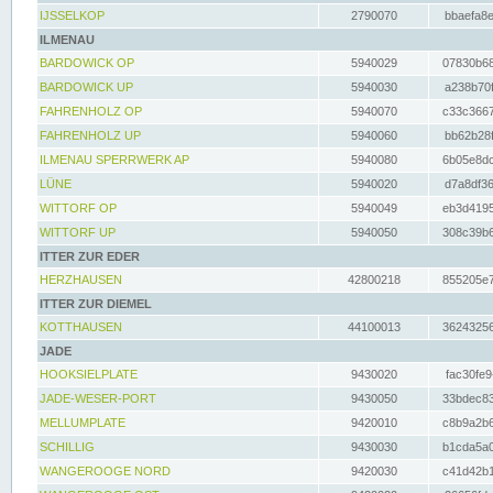
IJSSELKOP
2790070
bbaefa8e
ILMENAU
BARDOWICK OP
5940029
07830b68
BARDOWICK UP
5940030
a238b70f
FAHRENHOLZ OP
5940070
c33c3667
FAHRENHOLZ UP
5940060
bb62b28f
ILMENAU SPERRWERK AP
5940080
6b05e8dc
LÜNE
5940020
d7a8df36
WITTORF OP
5940049
eb3d4195
WITTORF UP
5940050
308c39b6
ITTER ZUR EDER
HERZHAUSEN
42800218
855205e7
ITTER ZUR DIEMEL
KOTTHAUSEN
44100013
36243256
JADE
HOOKSIELPLATE
9430020
fac30fe9
JADE-WESER-PORT
9430050
33bdec83
MELLUMPLATE
9420010
c8b9a2b6
SCHILLIG
9430030
b1cda5a0
WANGEROOGE NORD
9420030
c41d42b1