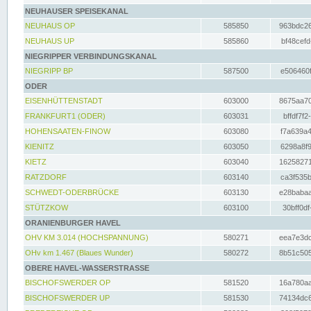
NEUHAUSER SPEISEKANAL
NEUHAUS OP
585850
963bdc26
NEUHAUS UP
585860
bf48cefd
NIEGRIPPER VERBINDUNGSKANAL
NIEGRIPP BP
587500
e506460f
ODER
EISENHÜTTENSTADT
603000
8675aa70
FRANKFURT1 (ODER)
603031
bffdf7f2
HOHENSAATEN-FINOW
603080
f7a639a4
KIENITZ
603050
6298a8f9
KIETZ
603040
16258271
RATZDORF
603140
ca3f535b
SCHWEDT-ODERBRÜCKE
603130
e28babaa
STÜTZKOW
603100
30bff0df
ORANIENBURGER HAVEL
OHV KM 3.014 (HOCHSPANNUNG)
580271
eea7e3dc
OHv km 1.467 (Blaues Wunder)
580272
8b51c505
OBERE HAVEL-WASSERSTRASSE
BISCHOFSWERDER OP
581520
16a780aa
BISCHOFSWERDER UP
581530
74134dc6