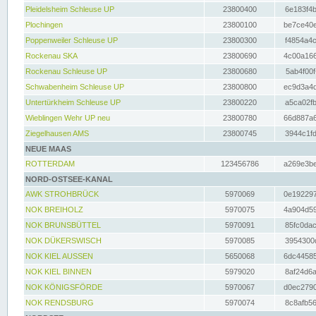
Pleidelsheim Schleuse UP
23800400
6e183f4b
Plochingen
23800100
be7ce40e
Poppenweiler Schleuse UP
23800300
f4854a4c
Rockenau SKA
23800690
4c00a166
Rockenau Schleuse UP
23800680
5ab4f00f
Schwabenheim Schleuse UP
23800800
ec9d3a4d
Untertürkheim Schleuse UP
23800220
a5ca02fb
Wieblingen Wehr UP neu
23800780
66d887a6
Ziegelhausen AMS
23800745
3944c1fd
NEUE MAAS
ROTTERDAM
123456786
a269e3be
NORD-OSTSEE-KANAL
AWK STROHBRÜCK
5970069
0e192297
NOK BREIHOLZ
5970075
4a904d59
NOK BRUNSBÜTTEL
5970091
85fc0dac
NOK DÜKERSWISCH
5970085
3954300d
NOK KIEL AUSSEN
5650068
6dc44585
NOK KIEL BINNEN
5979020
8af24d6a
NOK KÖNIGSFÖRDE
5970067
d0ec2790
NOK RENDSBURG
5970074
8c8afb56