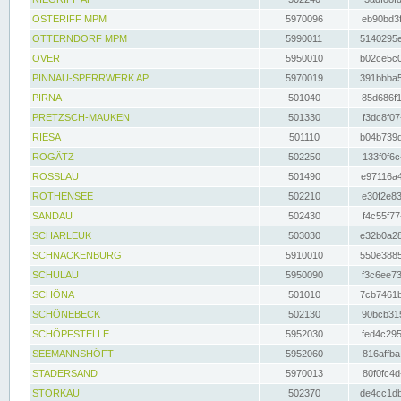
OSTERIFF MPM
5970096
eb90bd3f
OTTERNDORF MPM
5990011
5140295e
OVER
5950010
b02ce5c0
PINNAU-SPERRWERK AP
5970019
391bbba5
PIRNA
501040
85d686f1
PRETZSCH-MAUKEN
501330
f3dc8f07
RIESA
501110
b04b739d
ROGÄTZ
502250
133f0f6c
ROSSLAU
501490
e97116a4
ROTHENSEE
502210
e30f2e83
SANDAU
502430
f4c55f77
SCHARLEUK
503030
e32b0a28
SCHNACKENBURG
5910010
550e3885
SCHULAU
5950090
f3c6ee73
SCHÖNA
501010
7cb7461b
SCHÖNEBECK
502130
90bcb315
SCHÖPFSTELLE
5952030
fed4c295
SEEMANNSHÖFT
5952060
816affba
STADERSAND
5970013
80f0fc4d
STORKAU
502370
de4cc1db