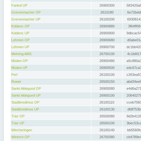
Fankel UP
26900300
583420a8
Grevenmacher OP
2610180
6e72bebf
Grevenmacher UP
26100200
69308142
Koblenz OP
26900880
3f64ff08
Koblenz UP
26900900
9dbcac54
Lehmen OP
26900680
d0abe01a
Lehmen UP
26900700
dc1bb420
Mehring AMS
26700100
4c1b6f17
Müden OP
26900480
a5c880a3
Müden UP
26900500
edc67ca3
Perl
26100100
c263ea53
Ruwer
26500150
abd34ee6
Sankt Aldegund OP
26900080
e4d6a271
Sankt Aldegund UP
26900100
20640279
Stadtbredimus OP
26100110
cceb7060
Stadtbredimus UP
26100130
dfdf753b
Trier OP
26500080
9d2b4126
Trier UP
26500100
3bec53ca
Wincheringen
26100140
bb5560fc
Wintrich OP
26700380
cb4789e4