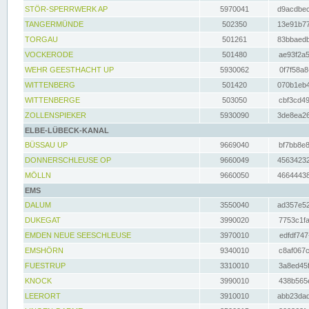
STÖR-SPERRWERK AP
5970041
d9acdbec
TANGERMÜNDE
502350
13e91b77
TORGAU
501261
83bbaedb
VOCKERODE
501480
ae93f2a5
WEHR GEESTHACHT UP
5930062
0f7f58a8
WITTENBERG
501420
070b1eb4
WITTENBERGE
503050
cbf3cd49
ZOLLENSPIEKER
5930090
3de8ea26
ELBE-LÜBECK-KANAL
BÜSSAU UP
9669040
bf7bb8e8
DONNERSCHLEUSE OP
9660049
45634232
MÖLLN
9660050
46644438
EMS
DALUM
3550040
ad357e52
DUKEGAT
3990020
7753c1fa
EMDEN NEUE SEESCHLEUSE
3970010
edfdf747
EMSHÖRN
9340010
c8af067c
FUESTRUP
3310010
3a8ed45f
KNOCK
3990010
438b565e
LEERORT
3910010
abb23dad