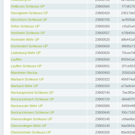
Heilbronn Schleuse UP
23800560
f77df170
Hessigheim Schleuse UP
23800420
23517de9
Hirschhorn Schleuse UP
23800700
acf505dd
Hofen Schleuse UP
23800260
cf2af1a4
Horkheim Schleuse UP
23800557
b76bf04c
Horkheim Wehr UP
23800520
d9b441a5
Kochendorf Schleuse UP
23800600
8f695e71
Ladenburg Wehr UP
23800820
70cee7df
Lauffen
23800500
8559d1a0
Lauffen Schleuse UP
23800501
2f7cb553
Mannheim Neckar
23800900
25582d3f
Marbach Schleuse UP
23800322
456974a8
Marbach Wehr UP
23800320
a73a9cb4
Neckargemünd Schleuse UP
23800740
7be3ff2e
Neckarsteinach Schleuse UP
23800720
d64d07f7
Neckarsulm Wehr UP
23800580
845944f8
Neckarzimmern Schleuse UP
23800640
f00c7183
Oberesslingen Schleuse UP
23800145
cbfae6bc
Oberesslingen Wehr UP
23800140
9de0843a
Obertürkheim Schleuse UP
23800200
80e002d8