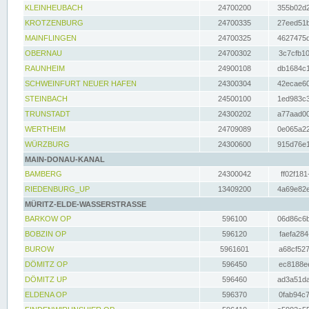
KLEINHEUBACH
24700200
355b02d2
KROTZENBURG
24700335
27eed51b
MAINFLINGEN
24700325
4627475d
OBERNAU
24700302
3c7cfb10
RAUNHEIM
24900108
db1684c1
SCHWEINFURT NEUER HAFEN
24300304
42ecae60
STEINBACH
24500100
1ed983c3
TRUNSTADT
24300202
a77aad00
WERTHEIM
24709089
0e065a22
WÜRZBURG
24300600
915d76e1
MAIN-DONAU-KANAL
BAMBERG
24300042
ff02f181
RIEDENBURG_UP
13409200
4a69e82e
MÜRITZ-ELDE-WASSERSTRASSE
BARKOW OP
596100
06d86c6b
BOBZIN OP
596120
faefa284
BUROW
5961601
a68cf527
DÖMITZ OP
596450
ec8188ee
DÖMITZ UP
596460
ad3a51da
ELDENA OP
596370
0fab94c7