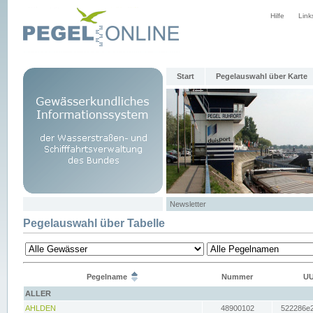
Hilfe
Link
Start
Pegelauswahl über Karte
Newsletter
Pegelauswahl über Tabelle
Pegelname
Nummer
UU
ALLER
AHLDEN
48900102
522286e2