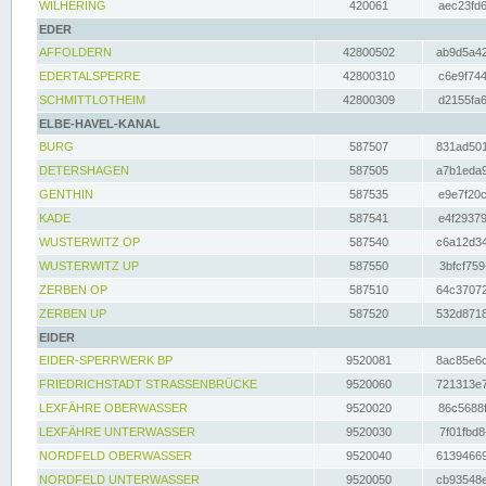
WILHERING
420061
aec23fd6
EDER
AFFOLDERN
42800502
ab9d5a42
EDERTALSPERRE
42800310
c6e9f744
SCHMITTLOTHEIM
42800309
d2155fa6
ELBE-HAVEL-KANAL
BURG
587507
831ad501
DETERSHAGEN
587505
a7b1eda9
GENTHIN
587535
e9e7f20c
KADE
587541
e4f29379
WUSTERWITZ OP
587540
c6a12d34
WUSTERWITZ UP
587550
3bfcf759
ZERBEN OP
587510
64c37072
ZERBEN UP
587520
532d8718
EIDER
EIDER-SPERRWERK BP
9520081
8ac85e6c
FRIEDRICHSTADT STRASSENBRÜCKE
9520060
721313e7
LEXFÄHRE OBERWASSER
9520020
86c5688f
LEXFÄHRE UNTERWASSER
9520030
7f01fbd8
NORDFELD OBERWASSER
9520040
61394669
NORDFELD UNTERWASSER
9520050
cb93548e