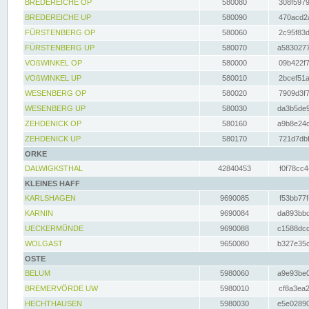
BREDEREICHE OP
580080
308f5979
BREDEREICHE UP
580090
470acd2a
FÜRSTENBERG OP
580060
2c95f83d
FÜRSTENBERG UP
580070
a5830277
VOßWINKEL OP
580000
09b422f7
VOßWINKEL UP
580010
2bcef51a
WESENBERG OP
580020
7909d3f7
WESENBERG UP
580030
da3b5de9
ZEHDENICK OP
580160
a9b8e24c
ZEHDENICK UP
580170
721d7dbf
ORKE
DALWIGKSTHAL
42840453
f0f78cc4
KLEINES HAFF
KARLSHAGEN
9690085
f53bb77f
KARNIN
9690084
da893bbd
UECKERMÜNDE
9690088
c1588dcc
WOLGAST
9650080
b327e35c
OSTE
BELUM
5980060
a9e93be0
BREMERVÖRDE UW
5980010
cf8a3ea2
HECHTHAUSEN
5980030
e5e02890