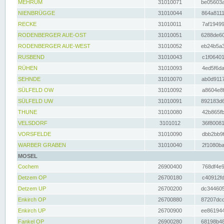
MEHRUM
31010071
be05603a
NIENBRÜGGE
31010044
864a8111
RECKE
31010011
7af19499
RODENBERGER AUE-OST
31010051
6288de60
RODENBERGER AUE-WEST
31010052
eb24b5a3
RUSBEND
31010043
c1f06401
RÜHEN
31010093
4ed5f6da
SEHNDE
31010070
ab0d9117
SÜLFELD OW
31010092
a8604e8f
SÜLFELD UW
31010091
892183d6
THUNE
31010080
42b865fb
VELSDORF
3101012
36f80081
VORSFELDE
31010090
dbb2bb9f
WARBER GRABEN
31010040
2f1080ba
MOSEL
Cochem
26900400
768df4e9
Detzem OP
26700180
c40912fd
Detzem UP
26700200
dc344605
Enkirch OP
26700880
87207dcd
Enkirch UP
26700900
ee861944
Fankel OP
26900280
68198b48