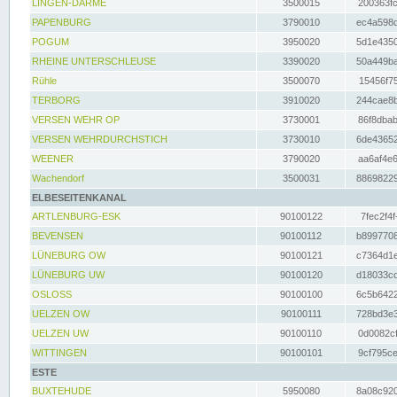
LINGEN-DARME
3500015
200363fc
PAPENBURG
3790010
ec4a598d
POGUM
3950020
5d1e4350
RHEINE UNTERSCHLEUSE
3390020
50a449ba
Rühle
3500070
15456f75
TERBORG
3910020
244cae8b
VERSEN WEHR OP
3730001
86f8dbab
VERSEN WEHRDURCHSTICH
3730010
6de43652
WEENER
3790020
aa6af4e6
Wachendorf
3500031
88698229
ELBESEITENKANAL
ARTLENBURG-ESK
90100122
7fec2f4f
BEVENSEN
90100112
b8997708
LÜNEBURG OW
90100121
c7364d1e
LÜNEBURG UW
90100120
d18033cd
OSLOSS
90100100
6c5b6422
UELZEN OW
90100111
728bd3e3
UELZEN UW
90100110
0d0082cf
WITTINGEN
90100101
9cf795ce
ESTE
BUXTEHUDE
5950080
8a08c920