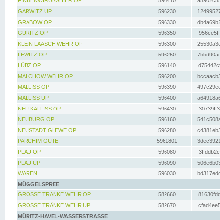
FINDENWIRUNSHIER OP
596410
a5902c55
GARWITZ UP
596230
12499527
GRABOW OP
596330
db4a69b2
GÜRITZ OP
596350
956ce5ff
KLEIN LAASCH WEHR OP
596300
25530a3e
LEWITZ OP
596250
7bbd90ad
LÜBZ OP
596140
d75442cf
MALCHOW WEHR OP
596200
bccaacb3
MALLISS OP
596390
497c29ee
MALLISS UP
596400
a64918a6
NEU KALLISS OP
596430
30739ff3
NEUBURG OP
596160
541c508a
NEUSTADT GLEWE OP
596280
c4381eb3
PARCHIM GÜTE
5961801
3dec3921
PLAU OP
596080
3ffddb2c
PLAU UP
596090
506e6b03
WAREN
596030
bd317edd
MÜGGELSPREE
GROSSE TRÄNKE WEHR OP
582660
81630fdd
GROSSE TRÄNKE WEHR UP
582670
cfad4ee5
MÜRITZ-HAVEL-WASSERSTRASSE