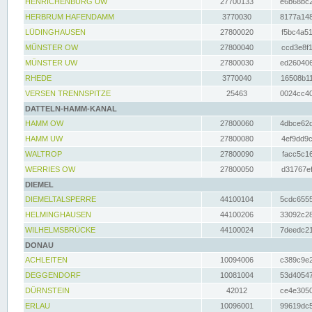
HENRICHENBURG UW
27700133
e6b68bc2
HERBRUM HAFENDAMM
3770030
8177a148
LÜDINGHAUSEN
27800020
f5bc4a51
MÜNSTER OW
27800040
ccd3e8f1
MÜNSTER UW
27800030
ed260406
RHEDE
3770040
16508b11
VERSEN TRENNSPITZE
25463
0024cc40
DATTELN-HAMM-KANAL
HAMM OW
27800060
4dbce62d
HAMM UW
27800080
4ef9dd9c
WALTROP
27800090
facc5c16
WERRIES OW
27800050
d31767ef
DIEMEL
DIEMELTALSPERRE
44100104
5cdc6555
HELMINGHAUSEN
44100206
33092c28
WILHELMSBRÜCKE
44100024
7deedc21
DONAU
ACHLEITEN
10094006
c389c9e2
DEGGENDORF
10081004
53d40547
DÜRNSTEIN
42012
ce4e3050
ERLAU
10096001
99619dc5