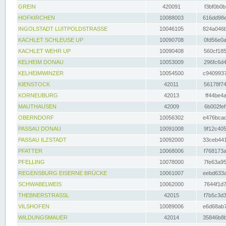
GREIN
420091
f3bf0b0b
HOFKIRCHEN
10088003
616dd98e
INGOLSTADT LUITPOLDSTRASSE
10046105
824a046b
KACHLET SCHLEUSE UP
10090708
0fd56e0a
KACHLET WEHR UP
10090408
560cf185
KELHEIM DONAU
10053009
296fc6d4
KELHEIMWINZER
10054500
c9409937
KIENSTOCK
42011
56178f74
KORNEUBURG
42013
ff44be4a
MAUTHAUSEN
42009
6b002fef
OBERNDORF
10056302
e476bcad
PASSAU DONAU
10091008
9f12c405
PASSAU ILZSTADT
10092000
33ceb441
PFATTER
10068006
f768173a
PFELLING
10078000
7fe63a95
REGENSBURG EISERNE BRÜCKE
10061007
eebd633a
SCHWABELWEIS
10062000
7644f1d7
THEBNERSTRASSL
42015
f7b5c3d3
VILSHOFEN
10089006
e6d68ab7
WILDUNGSMAUER
42014
35846b8b