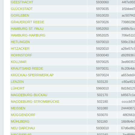
GEESTHACHT
5930060
44f7e955
GLÜCKSTADT
5970035
1f1bbed7
GORLEBEN
5910020
ac507f42
GRAUERORT REEDE
5970026
7398029b
HAMBURG ST. PAULI
5952050
d488c5cc
HAMBURG-HARBURG
5952025
706e5110
HETLINGEN
5970010
599c23b1
HITZACKER
5920010
a26e57c9
HOHNSTORF
5930040
d9289367
KOLLMAR
5970025
3ed90357
KRAUTSAND REEDE
5970031
8c20b4dc
KRÜCKAU-SPERRWERK AP
5970024
a653eb04
LENZEN
503120
c80a4f21
LÜHORT
5960010
8d18d129
MAGDEBURG-BUCKAU
502170
b8567c1e
MAGDEBURG-STROMBRÜCKE
502180
ccccb57f
MEISSEN
501080
24440872
MÜGGENDORF
503070
48f2661f
MÜHLBERG
501160
16b9b4e7
NEU DARCHAU
5930010
67d6e882
NIEGRIPP AP
502240
3adf88fd