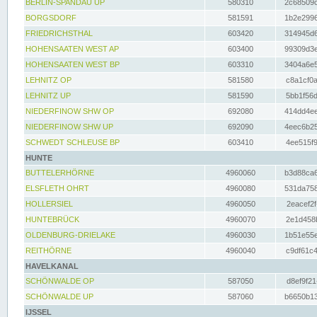
BERLIN-SPANDAU UP
580310
2c68509c
BORGSDORF
581591
1b2e2996
FRIEDRICHSTHAL
603420
314945d6
HOHENSAATEN WEST AP
603400
99309d3e
HOHENSAATEN WEST BP
603310
3404a6e5
LEHNITZ OP
581580
c8a1cf0a
LEHNITZ UP
581590
5bb1f56d
NIEDERFINOW SHW OP
692080
414dd4ee
NIEDERFINOW SHW UP
692090
4eec6b25
SCHWEDT SCHLEUSE BP
603410
4ee515f9
HUNTE
BUTTELERHÖRNE
4960060
b3d88ca6
ELSFLETH OHRT
4960080
531da758
HOLLERSIEL
4960050
2eacef2f
HUNTEBRÜCK
4960070
2e1d458b
OLDENBURG-DRIELAKE
4960030
1b51e55e
REITHÖRNE
4960040
c9df61c4
HAVELKANAL
SCHÖNWALDE OP
587050
d8ef9f21
SCHÖNWALDE UP
587060
b6650b13
IJSSEL