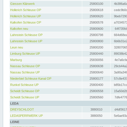
Giessen Klärwerk
25800100
4b386a6a
Hollerich Schleuse OP
25800618
cedc9b0c
Hollerich Schleuse UP
25800620
9beb7290
Kalkofen Schleuse OP
25800578
a7034573
Kalkofen neu
25800600
64f735fd
Lahnstein Schleuse OP
25800798
664d68ea
Lahnstein Schleuse UP
25800800
6b6b31e2
Leun neu
25800200
32807065
Limburg Schleuse UP
25800440
89038b42
Marburg
25830056
4e7a6cfa
Nassau Schleuse OP
25800638
29cb44a2
Nassau Schleuse UP
25800640
3a90a346
Niederbiel Schleuse Kanal OP
25800177
57c8e437
Runkel Schleuse UP
25800400
b85b17cc
Scheidt Schleuse OP
25800558
15a50d2b
Scheidt Schleuse UP
25800560
7dfe4776
LEDA
DREYSCHLOOT
3880010
d4df3617
LEDASPERRWERK UP
3880050
5e6ae93a
LEINE