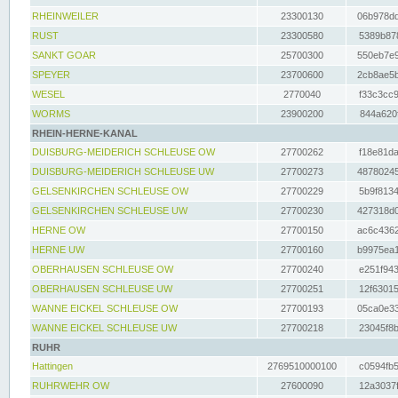
RHEINWEILER
23300130
06b978dd
RUST
23300580
5389b878
SANKT GOAR
25700300
550eb7e9
SPEYER
23700600
2cb8ae5b
WESEL
2770040
f33c3cc9
WORMS
23900200
844a620f
RHEIN-HERNE-KANAL
DUISBURG-MEIDERICH SCHLEUSE OW
27700262
f18e81da
DUISBURG-MEIDERICH SCHLEUSE UW
27700273
48780245
GELSENKIRCHEN SCHLEUSE OW
27700229
5b9f8134
GELSENKIRCHEN SCHLEUSE UW
27700230
427318d0
HERNE OW
27700150
ac6c4362
HERNE UW
27700160
b9975ea1
OBERHAUSEN SCHLEUSE OW
27700240
e251f943
OBERHAUSEN SCHLEUSE UW
27700251
12f63015
WANNE EICKEL SCHLEUSE OW
27700193
05ca0e33
WANNE EICKEL SCHLEUSE UW
27700218
23045f8b
RUHR
Hattingen
2769510000100
c0594fb5
RUHRWEHR OW
27600090
12a3037f