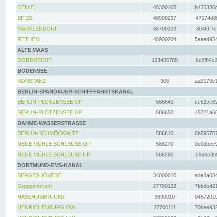
CELLE
48300105
b475386c
EITZE
48900237
47174d8f
MARKLENDORF
48700103
8b4f9f7c
RETHEM
48900204
5aaed954
ALTE MAAS
DORDRECHT
123456785
6c6f84c2
BODENSEE
KONSTANZ
906
aa9179c1
BERLIN-SPANDAUER-SCHIFFFAHRTSKANAL
BERLIN-PLÖTZENSEE OP
586640
ee52ce62
BERLIN-PLÖTZENSEE UP
586650
45721a68
DAHME-WASSERSTRASSE
BERLIN-SCHMÖCKWITZ
586810
6b595707
NEUE MÜHLE SCHLEUSE OP
586270
0e0dbcc9
NEUE MÜHLE SCHLEUSE UP
586280
c9a6c3bf
DORTMUND-EMS-KANAL
BERGESHÖVEDE
34000010
ade3a084
Groppenbruch
27700122
7bbdb421
HASEHUBBRÜCKE
3690010
04572010
HENRICHENBURG OW
27700111
70bee932