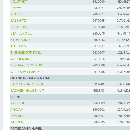
NEUSTADT
9610080
3f0b6b74
Prerow
9650027
7d50c68c
RUDEN
9690077
1fa822e6
SASSNITZ
9670065
9e7b2a4d
SCHLESWIG
9610040
09370c05
STAHLBRODE
9650070
340707f4
STRALSUND
9650043
b9163121
THIESSOW
9670067
d1c9bb3c
TIMMENDORF POEL
9630007
d22c341b
WARNEMÜNDE
9640015
220ff4c6
WISMAR-BAUMHAUS
9630008
95a0ab45
WITTOWER FÄHRE
9670055
4b348b56
ORANIENBURGER KANAL
SACHSENHAUSEN OP
580240
adbd3144
SACHSENHAUSEN UP
581840
0a6fe221
PEENE
AALBUDE
9660009
8ba772ed
ANKLAM
9660001
22fd01e0
DEMMIN
9660007
b7e238e8
JARMEN
9660005
a3328262
POTSDAMER HAVEL