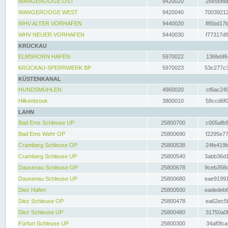
WANGEROOGE OST
9420020
26656fda
WANGEROOGE WEST
9420040
70039212
WHV ALTER VORHAFEN
9440020
f85bd17b
WHV NEUER VORHAFEN
9440030
f77317d9
KRÜCKAU
ELMSHORN HAFEN
5970022
136febf6
KRÜCKAU-SPERRWERK BP
5970023
53c277c3
KÜSTENKANAL
HUNDSMÜHLEN
4960020
cf6ac249
Hilkenbrook
3800010
58ccd6f0
LAHN
Bad Ems Schleuse UP
25800700
c005afb9
Bad Ems Wehr OP
25800690
f2295e77
Cramberg Schleuse OP
25800538
24fe419b
Cramberg Schleuse UP
25800540
3abb36d1
Dausenau Schleuse OP
25800678
9ceb358c
Dausenau Schleuse UP
25800680
eae91991
Diez Hafen
25800500
eadedeb6
Diez Schleuse OP
25800478
ea62ec5f
Diez Schleuse UP
25800480
31750a0f
Fürfurt Schleuse UP
25800300
34af0fca