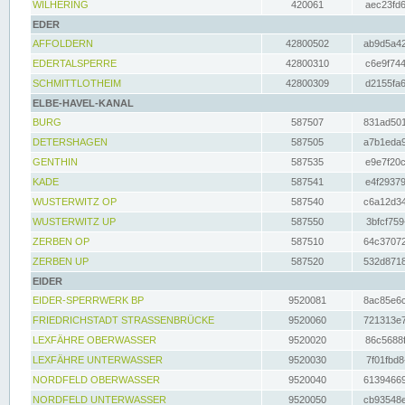
WILHERING
420061
aec23fd6
EDER
AFFOLDERN
42800502
ab9d5a42
EDERTALSPERRE
42800310
c6e9f744
SCHMITTLOTHEIM
42800309
d2155fa6
ELBE-HAVEL-KANAL
BURG
587507
831ad501
DETERSHAGEN
587505
a7b1eda9
GENTHIN
587535
e9e7f20c
KADE
587541
e4f29379
WUSTERWITZ OP
587540
c6a12d34
WUSTERWITZ UP
587550
3bfcf759
ZERBEN OP
587510
64c37072
ZERBEN UP
587520
532d8718
EIDER
EIDER-SPERRWERK BP
9520081
8ac85e6c
FRIEDRICHSTADT STRASSENBRÜCKE
9520060
721313e7
LEXFÄHRE OBERWASSER
9520020
86c5688f
LEXFÄHRE UNTERWASSER
9520030
7f01fbd8
NORDFELD OBERWASSER
9520040
61394669
NORDFELD UNTERWASSER
9520050
cb93548e