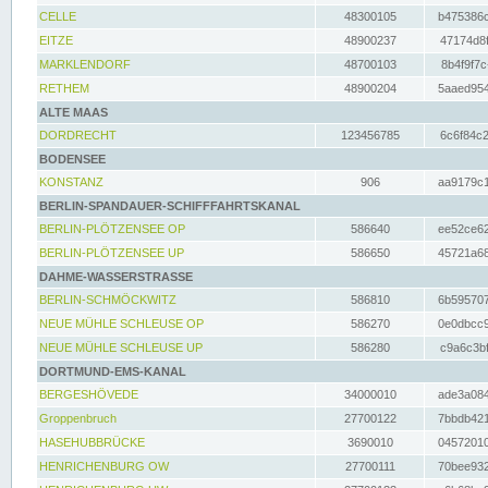
CELLE
48300105
b475386c
EITZE
48900237
47174d8f
MARKLENDORF
48700103
8b4f9f7c
RETHEM
48900204
5aaed954
ALTE MAAS
DORDRECHT
123456785
6c6f84c2
BODENSEE
KONSTANZ
906
aa9179c1
BERLIN-SPANDAUER-SCHIFFFAHRTSKANAL
BERLIN-PLÖTZENSEE OP
586640
ee52ce62
BERLIN-PLÖTZENSEE UP
586650
45721a68
DAHME-WASSERSTRASSE
BERLIN-SCHMÖCKWITZ
586810
6b595707
NEUE MÜHLE SCHLEUSE OP
586270
0e0dbcc9
NEUE MÜHLE SCHLEUSE UP
586280
c9a6c3bf
DORTMUND-EMS-KANAL
BERGESHÖVEDE
34000010
ade3a084
Groppenbruch
27700122
7bbdb421
HASEHUBBRÜCKE
3690010
04572010
HENRICHENBURG OW
27700111
70bee932