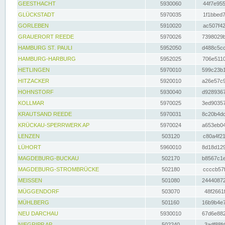
GEESTHACHT
5930060
44f7e955
GLÜCKSTADT
5970035
1f1bbed7
GORLEBEN
5910020
ac507f42
GRAUERORT REEDE
5970026
7398029b
HAMBURG ST. PAULI
5952050
d488c5cc
HAMBURG-HARBURG
5952025
706e5110
HETLINGEN
5970010
599c23b1
HITZACKER
5920010
a26e57c9
HOHNSTORF
5930040
d9289367
KOLLMAR
5970025
3ed90357
KRAUTSAND REEDE
5970031
8c20b4dc
KRÜCKAU-SPERRWERK AP
5970024
a653eb04
LENZEN
503120
c80a4f21
LÜHORT
5960010
8d18d129
MAGDEBURG-BUCKAU
502170
b8567c1e
MAGDEBURG-STROMBRÜCKE
502180
ccccb57f
MEISSEN
501080
24440872
MÜGGENDORF
503070
48f2661f
MÜHLBERG
501160
16b9b4e7
NEU DARCHAU
5930010
67d6e882
NIEGRIPP AP
502240
3adf88fd