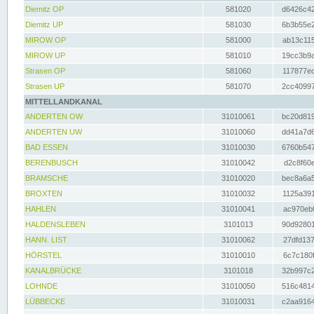
Diemitz OP
581020
d6426c42
Diemitz UP
581030
6b3b55e2
MIROW OP
581000
ab13c115
MIROW UP
581010
19cc3b9a
Strasen OP
581060
117877ec
Strasen UP
581070
2cc40997
MITTELLANDKANAL
ANDERTEN OW
31010061
bc20d819
ANDERTEN UW
31010060
dd41a7d6
BAD ESSEN
31010030
6760b547
BERENBUSCH
31010042
d2c8f60e
BRAMSCHE
31010020
bec8a6a5
BROXTEN
31010032
1125a391
HAHLEN
31010041
ac970eb0
HALDENSLEBEN
3101013
90d92801
HANN. LIST
31010062
27dfd137
HÖRSTEL
31010010
6c7c180f
KANALBRÜCKE
3101018
32b997c2
LOHNDE
31010050
516c4814
LÜBBECKE
31010031
c2aa9164