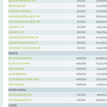
BERLIN-SPANDAU UP
580310
2c68509c
BORGSDORF
581591
1b2e2996
FRIEDRICHSTHAL
603420
314945d6
HOHENSAATEN WEST AP
603400
99309d3e
HOHENSAATEN WEST BP
603310
3404a6e5
LEHNITZ OP
581580
c8a1cf0a
LEHNITZ UP
581590
5bb1f56d
NIEDERFINOW SHW OP
692080
414dd4ee
NIEDERFINOW SHW UP
692090
4eec6b25
SCHWEDT SCHLEUSE BP
603410
4ee515f9
HUNTE
BUTTELERHÖRNE
4960060
b3d88ca6
ELSFLETH OHRT
4960080
531da758
HOLLERSIEL
4960050
2eacef2f
HUNTEBRÜCK
4960070
2e1d458b
OLDENBURG-DRIELAKE
4960030
1b51e55e
REITHÖRNE
4960040
c9df61c4
HAVELKANAL
SCHÖNWALDE OP
587050
d8ef9f21
SCHÖNWALDE UP
587060
b6650b13
IJSSEL