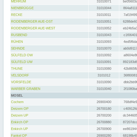
MEHRUM
31010071
be05603a
NIENBRÜGGE
31010044
864a8111
RECKE
31010011
7af19499
RODENBERGER AUE-OST
31010051
6288de60
RODENBERGER AUE-WEST
31010052
eb24b5a3
RUSBEND
31010043
c1f06401
RÜHEN
31010093
4ed5f6da
SEHNDE
31010070
ab0d9117
SÜLFELD OW
31010092
a8604e8f
SÜLFELD UW
31010091
892183d6
THUNE
31010080
42b865fb
VELSDORF
3101012
36f80081
VORSFELDE
31010090
dbb2bb9f
WARBER GRABEN
31010040
2f1080ba
MOSEL
Cochem
26900400
768df4e9
Detzem OP
26700180
c40912fd
Detzem UP
26700200
dc344605
Enkirch OP
26700880
87207dcd
Enkirch UP
26700900
ee861944
Fankel OP
26900280
68198b48