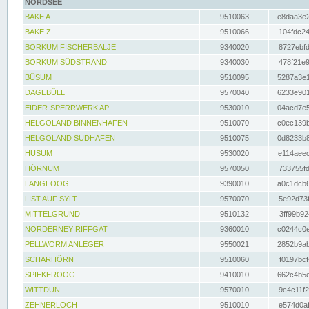
NORDSEE
BAKE A
9510063
e8daa3e2
BAKE Z
9510066
104fdc24
BORKUM FISCHERBALJE
9340020
8727ebfd
BORKUM SÜDSTRAND
9340030
478f21e9
BÜSUM
9510095
5287a3e1
DAGEBÜLL
9570040
6233e901
EIDER-SPERRWERK AP
9530010
04acd7e5
HELGOLAND BINNENHAFEN
9510070
c0ec139b
HELGOLAND SÜDHAFEN
9510075
0d8233b8
HUSUM
9530020
e114aeec
HÖRNUM
9570050
733755fd
LANGEOOG
9390010
a0c1dcb6
LIST AUF SYLT
9570070
5e92d73f
MITTELGRUND
9510132
3ff99b92
NORDERNEY RIFFGAT
9360010
c0244c0e
PELLWORM ANLEGER
9550021
2852b9ab
SCHARHÖRN
9510060
f0197bcf
SPIEKEROOG
9410010
662c4b5e
WITTDÜN
9570010
9c4c11f2
ZEHNERLOCH
9510010
e574d0af