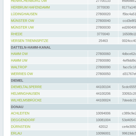
HENRICHENBURG UW
27700133
e6b68bc2
HERBRUM HAFENDAMM
3770030
8177a148
LÜDINGHAUSEN
27800020
f5bc4a51
MÜNSTER OW
27800040
ccd3e8f1
MÜNSTER UW
27800030
ed260406
RHEDE
3770040
16508b11
VERSEN TRENNSPITZE
25463
0024cc40
DATTELN-HAMM-KANAL
HAMM OW
27800060
4dbce62d
HAMM UW
27800080
4ef9dd9c
WALTROP
27800090
facc5c16
WERRIES OW
27800050
d31767ef
DIEMEL
DIEMELTALSPERRE
44100104
5cdc6555
HELMINGHAUSEN
44100206
33092c28
WILHELMSBRÜCKE
44100024
7deedc21
DONAU
ACHLEITEN
10094006
c389c9e2
DEGGENDORF
10081004
53d40547
DÜRNSTEIN
42012
ce4e3050
ERLAU
10096001
99619dc5