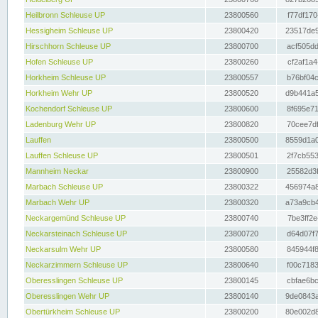
Heilbronn Schleuse UP
23800560
f77df170
Hessigheim Schleuse UP
23800420
23517de9
Hirschhorn Schleuse UP
23800700
acf505dd
Hofen Schleuse UP
23800260
cf2af1a4
Horkheim Schleuse UP
23800557
b76bf04c
Horkheim Wehr UP
23800520
d9b441a5
Kochendorf Schleuse UP
23800600
8f695e71
Ladenburg Wehr UP
23800820
70cee7df
Lauffen
23800500
8559d1a0
Lauffen Schleuse UP
23800501
2f7cb553
Mannheim Neckar
23800900
25582d3f
Marbach Schleuse UP
23800322
456974a8
Marbach Wehr UP
23800320
a73a9cb4
Neckargemünd Schleuse UP
23800740
7be3ff2e
Neckarsteinach Schleuse UP
23800720
d64d07f7
Neckarsulm Wehr UP
23800580
845944f8
Neckarzimmern Schleuse UP
23800640
f00c7183
Oberesslingen Schleuse UP
23800145
cbfae6bc
Oberesslingen Wehr UP
23800140
9de0843a
Obertürkheim Schleuse UP
23800200
80e002d8