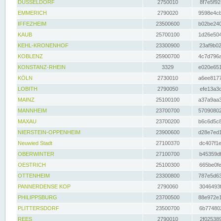
DÜSSELDORF
2750010
8f7e5f92
EMMERICH
2790020
9598e4cb
IFFEZHEIM
23500600
b02be240
KAUB
25700100
1d26e504
KEHL-KRONENHOF
23300900
23af9b02
KOBLENZ
25900700
4c7d796a
KONSTANZ-RHEIN
3329
e020e651
KÖLN
2730010
a6ee8177
LOBITH
2790050
efe13a3d
MAINZ
25100100
a37a9aa3
MANNHEIM
23700700
57090802
MAXAU
23700200
b6c6d5c8
NIERSTEIN-OPPENHEIM
23900600
d28e7ed1
Neuwied Stadt
27100370
dc407f1e
OBERWINTER
27100700
b45359df
OESTRICH
25100300
665be0fe
OTTENHEIM
23300800
787e5d63
PANNERDENSE KOP
2790060
3046493f
PHILIPPSBURG
23700500
88e972e1
PLITTERSDORF
23500700
6b774802
REES
2790010
2f025389