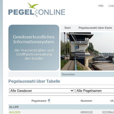
Hilfe
Link
Start
Pegelauswahl über Karte
Newsletter
Pegelauswahl über Tabelle
Pegelname
Nummer
UU
ALLER
AHLDEN
48900102
522286e2