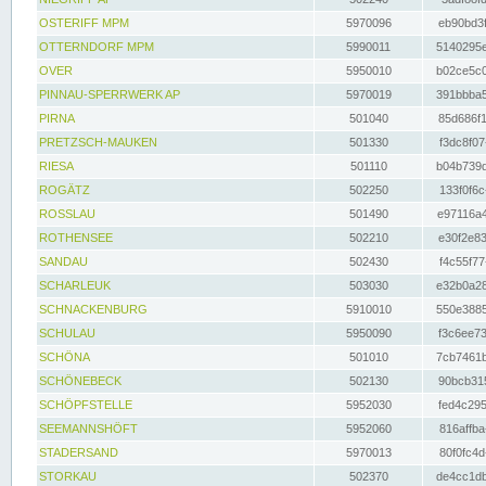
OSTERIFF MPM
5970096
eb90bd3f
OTTERNDORF MPM
5990011
5140295e
OVER
5950010
b02ce5c0
PINNAU-SPERRWERK AP
5970019
391bbba5
PIRNA
501040
85d686f1
PRETZSCH-MAUKEN
501330
f3dc8f07
RIESA
501110
b04b739d
ROGÄTZ
502250
133f0f6c
ROSSLAU
501490
e97116a4
ROTHENSEE
502210
e30f2e83
SANDAU
502430
f4c55f77
SCHARLEUK
503030
e32b0a28
SCHNACKENBURG
5910010
550e3885
SCHULAU
5950090
f3c6ee73
SCHÖNA
501010
7cb7461b
SCHÖNEBECK
502130
90bcb315
SCHÖPFSTELLE
5952030
fed4c295
SEEMANNSHÖFT
5952060
816affba
STADERSAND
5970013
80f0fc4d
STORKAU
502370
de4cc1db