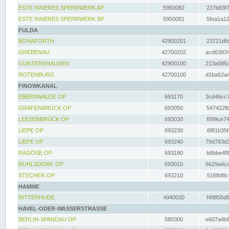
ESTE INNERES SPERRWERK AP
5950082
227b83f7
ESTE INNERES SPERRWERK BP
5950081
5fea1a12
FULDA
BONAFORTH
42900201
23721dfd
GREBENAU
42700202
acd63934
GUNTERSHAUSEN
42900100
213a585d
ROTENBURG
42700100
d1ba62a4
FINOWKANAL
EBERSWALDE OP
693170
3cd46cc7
GRAFENBRÜCK OP
693050
547422fb
LEESENBRÜCK OP
693030
f099ce74
LIEPE OP
693230
6f81b35f
LIEPE UP
693240
79d783d3
RAGÖSE OP
693190
b6bbe4f8
RUHLSDORF OP
693010
6629a4ca
STECHER OP
693210
516fbf8c
HAMME
RITTERHUDE
4940030
f49855d8
HAVEL-ODER-WASSERSTRASSE
BERLIN-SPANDAU OP
580300
e607a4b6