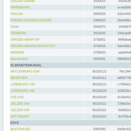
LINGEN-DARME
3500015
200363fc
PAPENBURG
3790010
ec4a598d
POGUM
3950020
5d1e4350
RHEINE UNTERSCHLEUSE
3390020
50a449ba
Rühle
3500070
15456f75
TERBORG
3910020
244cae8b
VERSEN WEHR OP
3730001
86f8dbab
VERSEN WEHRDURCHSTICH
3730010
6de43652
WEENER
3790020
aa6af4e6
Wachendorf
3500031
88698229
ELBESEITENKANAL
ARTLENBURG-ESK
90100122
7fec2f4f
BEVENSEN
90100112
b8997708
LÜNEBURG OW
90100121
c7364d1e
LÜNEBURG UW
90100120
d18033cd
OSLOSS
90100100
6c5b6422
UELZEN OW
90100111
728bd3e3
UELZEN UW
90100110
0d0082cf
WITTINGEN
90100101
9cf795ce
ESTE
BUXTEHUDE
5950080
8a08c920