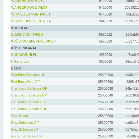
WANGEROOGE OST
9420020
26656fda
WANGEROOGE WEST
9420040
70039212
WHV ALTER VORHAFEN
9440020
f85bd17b
WHV NEUER VORHAFEN
9440030
f77317d9
KRÜCKAU
ELMSHORN HAFEN
5970022
136febf6
KRÜCKAU-SPERRWERK BP
5970023
53c277c3
KÜSTENKANAL
HUNDSMÜHLEN
4960020
cf6ac249
Hilkenbrook
3800010
58ccd6f0
LAHN
Bad Ems Schleuse UP
25800700
c005afb9
Bad Ems Wehr OP
25800690
f2295e77
Cramberg Schleuse OP
25800538
24fe419b
Cramberg Schleuse UP
25800540
3abb36d1
Dausenau Schleuse OP
25800678
9ceb358c
Dausenau Schleuse UP
25800680
eae91991
Diez Hafen
25800500
eadedeb6
Diez Schleuse OP
25800478
ea62ec5f
Diez Schleuse UP
25800480
31750a0f
Fürfurt Schleuse UP
25800300
34af0fca