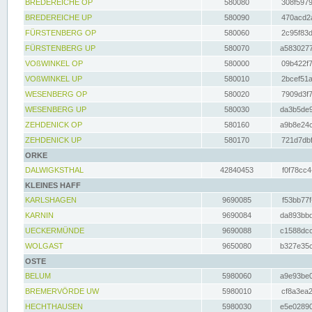
BREDEREICHE OP
580080
308f5979
BREDEREICHE UP
580090
470acd2a
FÜRSTENBERG OP
580060
2c95f83d
FÜRSTENBERG UP
580070
a5830277
VOßWINKEL OP
580000
09b422f7
VOßWINKEL UP
580010
2bcef51a
WESENBERG OP
580020
7909d3f7
WESENBERG UP
580030
da3b5de9
ZEHDENICK OP
580160
a9b8e24c
ZEHDENICK UP
580170
721d7dbf
ORKE
DALWIGKSTHAL
42840453
f0f78cc4
KLEINES HAFF
KARLSHAGEN
9690085
f53bb77f
KARNIN
9690084
da893bbd
UECKERMÜNDE
9690088
c1588dcc
WOLGAST
9650080
b327e35c
OSTE
BELUM
5980060
a9e93be0
BREMERVÖRDE UW
5980010
cf8a3ea2
HECHTHAUSEN
5980030
e5e02890