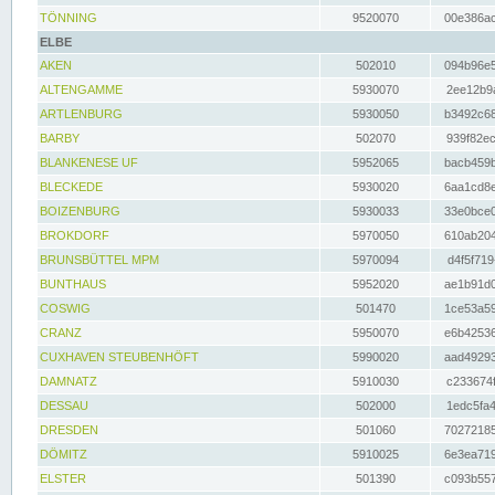
TÖNNING
9520070
00e386ac
ELBE
AKEN
502010
094b96e5
ALTENGAMME
5930070
2ee12b9a
ARTLENBURG
5930050
b3492c68
BARBY
502070
939f82ec
BLANKENESE UF
5952065
bacb459b
BLECKEDE
5930020
6aa1cd8e
BOIZENBURG
5930033
33e0bce0
BROKDORF
5970050
610ab204
BRUNSBÜTTEL MPM
5970094
d4f5f719
BUNTHAUS
5952020
ae1b91d0
COSWIG
501470
1ce53a59
CRANZ
5950070
e6b42536
CUXHAVEN STEUBENHÖFT
5990020
aad49293
DAMNATZ
5910030
c233674f
DESSAU
502000
1edc5fa4
DRESDEN
501060
70272185
DÖMITZ
5910025
6e3ea719
ELSTER
501390
c093b557