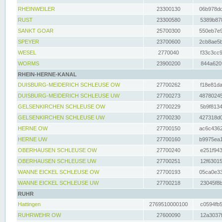
RHEINWEILER
23300130
06b978dd
RUST
23300580
5389b878
SANKT GOAR
25700300
550eb7e9
SPEYER
23700600
2cb8ae5b
WESEL
2770040
f33c3cc9
WORMS
23900200
844a620f
RHEIN-HERNE-KANAL
DUISBURG-MEIDERICH SCHLEUSE OW
27700262
f18e81da
DUISBURG-MEIDERICH SCHLEUSE UW
27700273
48780245
GELSENKIRCHEN SCHLEUSE OW
27700229
5b9f8134
GELSENKIRCHEN SCHLEUSE UW
27700230
427318d0
HERNE OW
27700150
ac6c4362
HERNE UW
27700160
b9975ea1
OBERHAUSEN SCHLEUSE OW
27700240
e251f943
OBERHAUSEN SCHLEUSE UW
27700251
12f63015
WANNE EICKEL SCHLEUSE OW
27700193
05ca0e33
WANNE EICKEL SCHLEUSE UW
27700218
23045f8b
RUHR
Hattingen
2769510000100
c0594fb5
RUHRWEHR OW
27600090
12a3037f