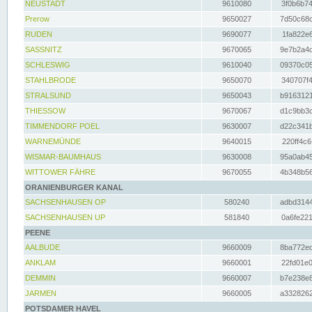
NEUSTADT
9610080
3f0b6b74
Prerow
9650027
7d50c68c
RUDEN
9690077
1fa822e6
SASSNITZ
9670065
9e7b2a4d
SCHLESWIG
9610040
09370c05
STAHLBRODE
9650070
340707f4
STRALSUND
9650043
b9163121
THIESSOW
9670067
d1c9bb3c
TIMMENDORF POEL
9630007
d22c341b
WARNEMÜNDE
9640015
220ff4c6
WISMAR-BAUMHAUS
9630008
95a0ab45
WITTOWER FÄHRE
9670055
4b348b56
ORANIENBURGER KANAL
SACHSENHAUSEN OP
580240
adbd3144
SACHSENHAUSEN UP
581840
0a6fe221
PEENE
AALBUDE
9660009
8ba772ed
ANKLAM
9660001
22fd01e0
DEMMIN
9660007
b7e238e8
JARMEN
9660005
a3328262
POTSDAMER HAVEL