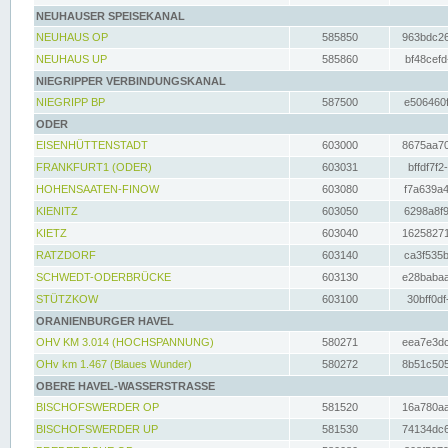
NEUHAUSER SPEISEKANAL
NEUHAUS OP
585850
963bdc26
NEUHAUS UP
585860
bf48cefd
NIEGRIPPER VERBINDUNGSKANAL
NIEGRIPP BP
587500
e506460f
ODER
EISENHÜTTENSTADT
603000
8675aa70
FRANKFURT1 (ODER)
603031
bffdf7f2
HOHENSAATEN-FINOW
603080
f7a639a4
KIENITZ
603050
6298a8f9
KIETZ
603040
16258271
RATZDORF
603140
ca3f535b
SCHWEDT-ODERBRÜCKE
603130
e28babaa
STÜTZKOW
603100
30bff0df
ORANIENBURGER HAVEL
OHV KM 3.014 (HOCHSPANNUNG)
580271
eea7e3dc
OHv km 1.467 (Blaues Wunder)
580272
8b51c505
OBERE HAVEL-WASSERSTRASSE
BISCHOFSWERDER OP
581520
16a780aa
BISCHOFSWERDER UP
581530
74134dc6