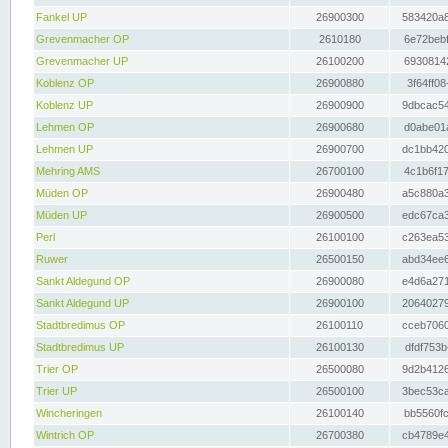
Fankel UP
26900300
583420a8
Grevenmacher OP
2610180
6e72bebf
Grevenmacher UP
26100200
69308142
Koblenz OP
26900880
3f64ff08
Koblenz UP
26900900
9dbcac54
Lehmen OP
26900680
d0abe01a
Lehmen UP
26900700
dc1bb420
Mehring AMS
26700100
4c1b6f17
Müden OP
26900480
a5c880a3
Müden UP
26900500
edc67ca3
Perl
26100100
c263ea53
Ruwer
26500150
abd34ee6
Sankt Aldegund OP
26900080
e4d6a271
Sankt Aldegund UP
26900100
20640279
Stadtbredimus OP
26100110
cceb7060
Stadtbredimus UP
26100130
dfdf753b
Trier OP
26500080
9d2b4126
Trier UP
26500100
3bec53ca
Wincheringen
26100140
bb5560fc
Wintrich OP
26700380
cb4789e4