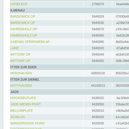
IJSSELKOP
2790070
bbaefa8e
ILMENAU
BARDOWICK OP
5940029
07830b68
BARDOWICK UP
5940030
a238b70f
FAHRENHOLZ OP
5940070
c33c3667
FAHRENHOLZ UP
5940060
bb62b28f
ILMENAU SPERRWERK AP
5940080
6b05e8dc
LÜNE
5940020
d7a8df36
WITTORF OP
5940049
eb3d4195
WITTORF UP
5940050
308c39b6
ITTER ZUR EDER
HERZHAUSEN
42800218
855205e7
ITTER ZUR DIEMEL
KOTTHAUSEN
44100013
36243256
JADE
HOOKSIELPLATE
9430020
fac30fe9
JADE-WESER-PORT
9430050
33bdec83
MELLUMPLATE
9420010
c8b9a2b6
SCHILLIG
9430030
b1cda5a0
WANGEROOGE NORD
9420030
c41d42b1