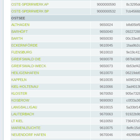
OSTE-SPERRWERK AP
9000000590
8c3295dc
OSTE-SPERRWERK BP
9000000532
7cb4566b
OSTSEE
ALTHAGEN
9650024
b8d05bf9
BARHÖFT
9650040
09227288
BARTH
9650030
00c33ed9
ECKERNFÖRDE
9610045
1faa9b2c
FLENSBURG
9610010
9e19c411
GREIFSWALD OIE
9690078
087b6386
GREIFSWALD-WIECK
9650073
6b53ef42
HEILIGENHAFEN
9610070
06219dd9
KAPPELN
9610035
b09f2243
KIEL-HOLTENAU
9610066
3ad4013f
KLOSTER
9670050
905e7328
KOSEROW
9690093
c0f33a36
LANGBALLIGAU
9610015
5a33bf14
LAUTERBACH
9670063
91922b9b
LT KIEL
9610050
736437d7
MARIENLEUCHTE
9610075
8effc15d
NEUENDORF HAFEN
9670046
492f85b8