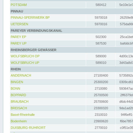
POTSDAM
580412
5e10e1e7
PINNAU
PINNAU-SPERRWERK BP
5970018
26259e8f
UETERSEN
5970016
575da86f
PAREYER VERBINDUNGSKANAL
PAREY EP
502300
25ca1bef
PAREY UP
587530
bafddcbf
RHEINSBERGER GEWÄSSER
WOLFSBRUCH OP
589000
4d00c13e
WOLFSBRUCH UP
589010
3d43a8d7
RHEIN
ANDERNACH
27100400
5735892a
BINGEN
25300200
0309cd61
BONN
2710080
593647aa
BOPPARD
25700500
2ff6379d
BRAUBACH
25700600
d6dc44d1
BREISACH
23300320
9da1ad2b
Basel-Rheinhalle
2310010
94f6eff1
Bodenheim
23900620
f6be7857
DUISBURG-RUHRORT
2770010
c0f51e35