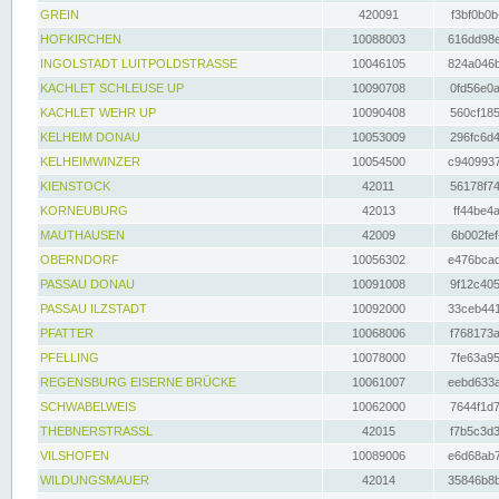
GREIN
420091
f3bf0b0b
HOFKIRCHEN
10088003
616dd98e
INGOLSTADT LUITPOLDSTRASSE
10046105
824a046b
KACHLET SCHLEUSE UP
10090708
0fd56e0a
KACHLET WEHR UP
10090408
560cf185
KELHEIM DONAU
10053009
296fc6d4
KELHEIMWINZER
10054500
c9409937
KIENSTOCK
42011
56178f74
KORNEUBURG
42013
ff44be4a
MAUTHAUSEN
42009
6b002fef
OBERNDORF
10056302
e476bcad
PASSAU DONAU
10091008
9f12c405
PASSAU ILZSTADT
10092000
33ceb441
PFATTER
10068006
f768173a
PFELLING
10078000
7fe63a95
REGENSBURG EISERNE BRÜCKE
10061007
eebd633a
SCHWABELWEIS
10062000
7644f1d7
THEBNERSTRASSL
42015
f7b5c3d3
VILSHOFEN
10089006
e6d68ab7
WILDUNGSMAUER
42014
35846b8b