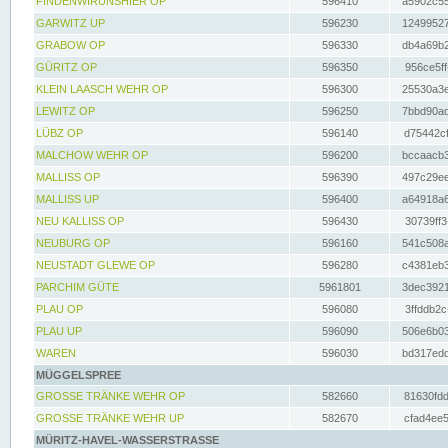
FINDENWIRUNSHIER OP
596410
a5902c55
GARWITZ UP
596230
12499527
GRABOW OP
596330
db4a69b2
GÜRITZ OP
596350
956ce5ff
KLEIN LAASCH WEHR OP
596300
25530a3e
LEWITZ OP
596250
7bbd90ad
LÜBZ OP
596140
d75442cf
MALCHOW WEHR OP
596200
bccaacb3
MALLISS OP
596390
497c29ee
MALLISS UP
596400
a64918a6
NEU KALLISS OP
596430
30739ff3
NEUBURG OP
596160
541c508a
NEUSTADT GLEWE OP
596280
c4381eb3
PARCHIM GÜTE
5961801
3dec3921
PLAU OP
596080
3ffddb2c
PLAU UP
596090
506e6b03
WAREN
596030
bd317edd
MÜGGELSPREE
GROSSE TRÄNKE WEHR OP
582660
81630fdd
GROSSE TRÄNKE WEHR UP
582670
cfad4ee5
MÜRITZ-HAVEL-WASSERSTRASSE