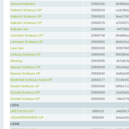
Giessen Klärwerk
25800100
4b386a6a
Hollerich Schleuse OP
25800618
cedc9b0c
Hollerich Schleuse UP
25800620
9beb7290
Kalkofen Schleuse OP
25800578
a7034573
Kalkofen neu
25800600
64f735fd
Lahnstein Schleuse OP
25800798
664d68ea
Lahnstein Schleuse UP
25800800
6b6b31e2
Leun neu
25800200
32807065
Limburg Schleuse UP
25800440
89038b42
Marburg
25830056
4e7a6cfa
Nassau Schleuse OP
25800638
29cb44a2
Nassau Schleuse UP
25800640
3a90a346
Niederbiel Schleuse Kanal OP
25800177
57c8e437
Runkel Schleuse UP
25800400
b85b17cc
Scheidt Schleuse OP
25800558
15a50d2b
Scheidt Schleuse UP
25800560
7dfe4776
LEDA
DREYSCHLOOT
3880010
d4df3617
LEDASPERRWERK UP
3880050
5e6ae93a
LEINE