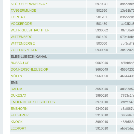
STÖR-SPERRWERK AP
5970041
d9acdbec
TANGERMÜNDE
502350
13e91b77
TORGAU
501261
83bbaedb
VOCKERODE
501480
ae93f2a5
WEHR GEESTHACHT UP
5930062
0f7f58a8
WITTENBERG
501420
070b1eb4
WITTENBERGE
503050
cbf3cd49
ZOLLENSPIEKER
5930090
3de8ea26
ELBE-LÜBECK-KANAL
BÜSSAU UP
9669040
bf7bb8e8
DONNERSCHLEUSE OP
9660049
45634232
MÖLLN
9660050
46644438
EMS
DALUM
3550040
ad357e52
DUKEGAT
3990020
7753c1fa
EMDEN NEUE SEESCHLEUSE
3970010
edfdf747
EMSHÖRN
9340010
c8af067c
FUESTRUP
3310010
3a8ed45f
KNOCK
3990010
438b565e
LEERORT
3910010
abb23dad