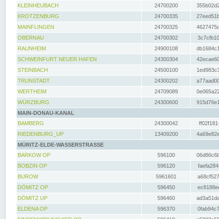
KLEINHEUBACH
24700200
355b02d2
KROTZENBURG
24700335
27eed51b
MAINFLINGEN
24700325
4627475d
OBERNAU
24700302
3c7cfb10
RAUNHEIM
24900108
db1684c1
SCHWEINFURT NEUER HAFEN
24300304
42ecae60
STEINBACH
24500100
1ed983c3
TRUNSTADT
24300202
a77aad00
WERTHEIM
24709089
0e065a22
WÜRZBURG
24300600
915d76e1
MAIN-DONAU-KANAL
BAMBERG
24300042
ff02f181
RIEDENBURG_UP
13409200
4a69e82e
MÜRITZ-ELDE-WASSERSTRASSE
BARKOW OP
596100
06d86c6b
BOBZIN OP
596120
faefa284
BUROW
5961601
a68cf527
DÖMITZ OP
596450
ec8188ee
DÖMITZ UP
596460
ad3a51da
ELDENA OP
596370
0fab94c7