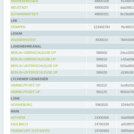
HERRENHAUSEN
48800108
8134af78
NEUSTADT
48800200
dda39817
SCHWARMSTEDT
48800301
8e16bd66
LEK
KRIMPEN
123456784
f5c96f13
LESUM
WASSERHORST
4930010
76844306
LANDWEHRKANAL
BERLIN-OBERSCHLEUSE OP
586600
24ce3282
BERLIN-OBERSCHLEUSE UP
586610
c42ad3df
BERLIN-UNTERSCHLEUSE OP
586620
503ad891
BERLIN-UNTERSCHLEUSE UP
586630
d198c901
LYCHENER GEWÄSSER
HIMMELPFORT OP
581110
bcdfa310
HIMMELPFORT UP
581120
9592d736
LÜHE
HORNEBURG
5960020
3244d787
MAIN
ASTHEIM
24300406
3de69bf8
FAULBACH
24700109
a919f57f
FRANKFURT OSTHAFEN
24700404
66ff3eb4