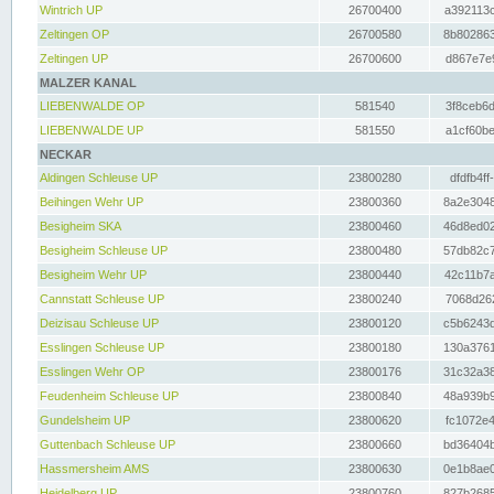
Wintrich UP
26700400
a392113c
Zeltingen OP
26700580
8b802863
Zeltingen UP
26700600
d867e7e9
MALZER KANAL
LIEBENWALDE OP
581540
3f8ceb6d
LIEBENWALDE UP
581550
a1cf60be
NECKAR
Aldingen Schleuse UP
23800280
dfdfb4ff
Beihingen Wehr UP
23800360
8a2e3048
Besigheim SKA
23800460
46d8ed02
Besigheim Schleuse UP
23800480
57db82c7
Besigheim Wehr UP
23800440
42c11b7a
Cannstatt Schleuse UP
23800240
7068d262
Deizisau Schleuse UP
23800120
c5b6243d
Esslingen Schleuse UP
23800180
130a3761
Esslingen Wehr OP
23800176
31c32a38
Feudenheim Schleuse UP
23800840
48a939b9
Gundelsheim UP
23800620
fc1072e4
Guttenbach Schleuse UP
23800660
bd36404b
Hassmersheim AMS
23800630
0e1b8ae0
Heidelberg UP
23800760
827b2685