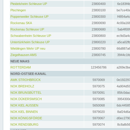
Pleidelsheim Schleuse UP
23800400
6e183f4b
Plochingen
23800100
be7ce40e
Poppenweiler Schleuse UP
23800300
f4854a4c
Rockenau SKA
23800690
4c00a166
Rockenau Schleuse UP
23800680
5ab4f00f
Schwabenheim Schleuse UP
23800800
ec9d3a4d
Untertürkheim Schleuse UP
23800220
a5ca02fb
Wieblingen Wehr UP neu
23800780
66d887a6
Ziegelhausen AMS
23800745
3944c1fd
NEUE MAAS
ROTTERDAM
123456786
a269e3be
NORD-OSTSEE-KANAL
AWK STROHBRÜCK
5970069
0e192297
NOK BREIHOLZ
5970075
4a904d59
NOK BRUNSBÜTTEL
5970091
85fc0dac
NOK DÜKERSWISCH
5970085
3954300d
NOK KIEL AUSSEN
5650068
6dc44585
NOK KIEL BINNEN
5979020
8af24d6a
NOK KÖNIGSFÖRDE
5970067
d0ec2790
NOK RENDSBURG
5970074
8c8afb56