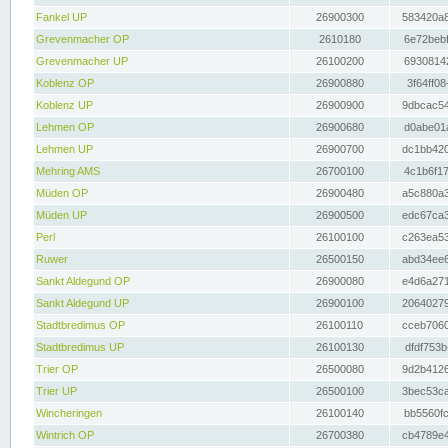
Fankel UP
26900300
583420a8
Grevenmacher OP
2610180
6e72bebf
Grevenmacher UP
26100200
69308142
Koblenz OP
26900880
3f64ff08
Koblenz UP
26900900
9dbcac54
Lehmen OP
26900680
d0abe01a
Lehmen UP
26900700
dc1bb420
Mehring AMS
26700100
4c1b6f17
Müden OP
26900480
a5c880a3
Müden UP
26900500
edc67ca3
Perl
26100100
c263ea53
Ruwer
26500150
abd34ee6
Sankt Aldegund OP
26900080
e4d6a271
Sankt Aldegund UP
26900100
20640279
Stadtbredimus OP
26100110
cceb7060
Stadtbredimus UP
26100130
dfdf753b
Trier OP
26500080
9d2b4126
Trier UP
26500100
3bec53ca
Wincheringen
26100140
bb5560fc
Wintrich OP
26700380
cb4789e4