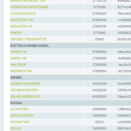
HENRICHENBURG UW
27700133
e6b68bc2
HERBRUM HAFENDAMM
3770030
8177a148
LÜDINGHAUSEN
27800020
f5bc4a51
MÜNSTER OW
27800040
ccd3e8f1
MÜNSTER UW
27800030
ed260406
RHEDE
3770040
16508b11
VERSEN TRENNSPITZE
25463
0024cc40
DATTELN-HAMM-KANAL
HAMM OW
27800060
4dbce62d
HAMM UW
27800080
4ef9dd9c
WALTROP
27800090
facc5c16
WERRIES OW
27800050
d31767ef
DIEMEL
DIEMELTALSPERRE
44100104
5cdc6555
HELMINGHAUSEN
44100206
33092c28
WILHELMSBRÜCKE
44100024
7deedc21
DONAU
ACHLEITEN
10094006
c389c9e2
DEGGENDORF
10081004
53d40547
DÜRNSTEIN
42012
ce4e3050
ERLAU
10096001
99619dc5