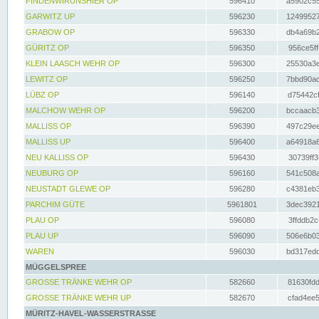
FINDENWIRUNSHIER OP
596410
a5902c55
GARWITZ UP
596230
12499527
GRABOW OP
596330
db4a69b2
GÜRITZ OP
596350
956ce5ff
KLEIN LAASCH WEHR OP
596300
25530a3e
LEWITZ OP
596250
7bbd90ad
LÜBZ OP
596140
d75442cf
MALCHOW WEHR OP
596200
bccaacb3
MALLISS OP
596390
497c29ee
MALLISS UP
596400
a64918a6
NEU KALLISS OP
596430
30739ff3
NEUBURG OP
596160
541c508a
NEUSTADT GLEWE OP
596280
c4381eb3
PARCHIM GÜTE
5961801
3dec3921
PLAU OP
596080
3ffddb2c
PLAU UP
596090
506e6b03
WAREN
596030
bd317edd
MÜGGELSPREE
GROSSE TRÄNKE WEHR OP
582660
81630fdd
GROSSE TRÄNKE WEHR UP
582670
cfad4ee5
MÜRITZ-HAVEL-WASSERSTRASSE