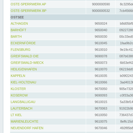
OSTE-SPERRWERK AP
9000000590
8c3295dc
OSTE-SPERRWERK BP
9000000532
7cb4566b
OSTSEE
ALTHAGEN
9650024
b8d05bf9
BARHÖFT
9650040
09227288
BARTH
9650030
00c33ed9
ECKERNFÖRDE
9610045
1faa9b2c
FLENSBURG
9610010
9e19c411
GREIFSWALD OIE
9690078
087b6386
GREIFSWALD-WIECK
9650073
6b53ef42
HEILIGENHAFEN
9610070
06219dd9
KAPPELN
9610035
b09f2243
KIEL-HOLTENAU
9610066
3ad4013f
KLOSTER
9670050
905e7328
KOSEROW
9690093
c0f33a36
LANGBALLIGAU
9610015
5a33bf14
LAUTERBACH
9670063
91922b9b
LT KIEL
9610050
736437d7
MARIENLEUCHTE
9610075
8effc15d
NEUENDORF HAFEN
9670046
492f85b8