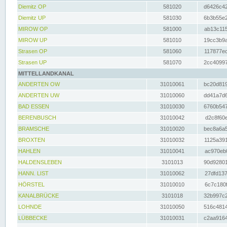
Diemitz OP
581020
d6426c42
Diemitz UP
581030
6b3b55e2
MIROW OP
581000
ab13c115
MIROW UP
581010
19cc3b9a
Strasen OP
581060
117877ec
Strasen UP
581070
2cc40997
MITTELLANDKANAL
ANDERTEN OW
31010061
bc20d819
ANDERTEN UW
31010060
dd41a7d6
BAD ESSEN
31010030
6760b547
BERENBUSCH
31010042
d2c8f60e
BRAMSCHE
31010020
bec8a6a5
BROXTEN
31010032
1125a391
HAHLEN
31010041
ac970eb0
HALDENSLEBEN
3101013
90d92801
HANN. LIST
31010062
27dfd137
HÖRSTEL
31010010
6c7c180f
KANALBRÜCKE
3101018
32b997c2
LOHNDE
31010050
516c4814
LÜBBECKE
31010031
c2aa9164