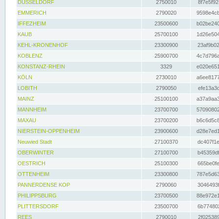
DÜSSELDORF
2750010
8f7e5f92
EMMERICH
2790020
9598e4cb
IFFEZHEIM
23500600
b02be240
KAUB
25700100
1d26e504
KEHL-KRONENHOF
23300900
23af9b02
KOBLENZ
25900700
4c7d796a
KONSTANZ-RHEIN
3329
e020e651
KÖLN
2730010
a6ee8177
LOBITH
2790050
efe13a3d
MAINZ
25100100
a37a9aa3
MANNHEIM
23700700
57090802
MAXAU
23700200
b6c6d5c8
NIERSTEIN-OPPENHEIM
23900600
d28e7ed1
Neuwied Stadt
27100370
dc407f1e
OBERWINTER
27100700
b45359df
OESTRICH
25100300
665be0fe
OTTENHEIM
23300800
787e5d63
PANNERDENSE KOP
2790060
3046493f
PHILIPPSBURG
23700500
88e972e1
PLITTERSDORF
23500700
6b774802
REES
2790010
2f025389