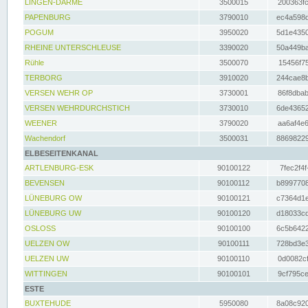
LINGEN-DARME
3500015
200363fc
PAPENBURG
3790010
ec4a598d
POGUM
3950020
5d1e4350
RHEINE UNTERSCHLEUSE
3390020
50a449ba
Rühle
3500070
15456f75
TERBORG
3910020
244cae8b
VERSEN WEHR OP
3730001
86f8dbab
VERSEN WEHRDURCHSTICH
3730010
6de43652
WEENER
3790020
aa6af4e6
Wachendorf
3500031
88698229
ELBESEITENKANAL
ARTLENBURG-ESK
90100122
7fec2f4f
BEVENSEN
90100112
b8997708
LÜNEBURG OW
90100121
c7364d1e
LÜNEBURG UW
90100120
d18033cd
OSLOSS
90100100
6c5b6422
UELZEN OW
90100111
728bd3e3
UELZEN UW
90100110
0d0082cf
WITTINGEN
90100101
9cf795ce
ESTE
BUXTEHUDE
5950080
8a08c920