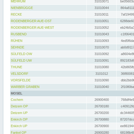
MEHRUM
31010071
be05603a
NIENBRÜGGE
31010044
864a8111
RECKE
31010011
7af19499
RODENBERGER AUE-OST
31010051
6288de60
RODENBERGER AUE-WEST
31010052
eb24b5a3
RUSBEND
31010043
c1f06401
RÜHEN
31010093
4ed5f6da
SEHNDE
31010070
ab0d9117
SÜLFELD OW
31010092
a8604e8f
SÜLFELD UW
31010091
892183d6
THUNE
31010080
42b865fb
VELSDORF
3101012
36f80081
VORSFELDE
31010090
dbb2bb9f
WARBER GRABEN
31010040
2f1080ba
MOSEL
Cochem
26900400
768df4e9
Detzem OP
26700180
c40912fd
Detzem UP
26700200
dc344605
Enkirch OP
26700880
87207dcd
Enkirch UP
26700900
ee861944
Fankel OP
26900280
68198b48