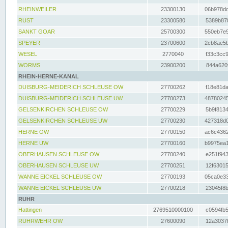
RHEINWEILER
23300130
06b978dd
RUST
23300580
5389b878
SANKT GOAR
25700300
550eb7e9
SPEYER
23700600
2cb8ae5b
WESEL
2770040
f33c3cc9
WORMS
23900200
844a620f
RHEIN-HERNE-KANAL
DUISBURG-MEIDERICH SCHLEUSE OW
27700262
f18e81da
DUISBURG-MEIDERICH SCHLEUSE UW
27700273
48780245
GELSENKIRCHEN SCHLEUSE OW
27700229
5b9f8134
GELSENKIRCHEN SCHLEUSE UW
27700230
427318d0
HERNE OW
27700150
ac6c4362
HERNE UW
27700160
b9975ea1
OBERHAUSEN SCHLEUSE OW
27700240
e251f943
OBERHAUSEN SCHLEUSE UW
27700251
12f63015
WANNE EICKEL SCHLEUSE OW
27700193
05ca0e33
WANNE EICKEL SCHLEUSE UW
27700218
23045f8b
RUHR
Hattingen
2769510000100
c0594fb5
RUHRWEHR OW
27600090
12a3037f