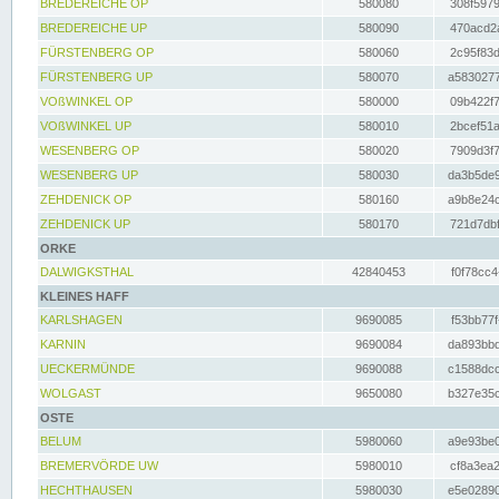
BREDEREICHE OP
580080
308f5979
BREDEREICHE UP
580090
470acd2a
FÜRSTENBERG OP
580060
2c95f83d
FÜRSTENBERG UP
580070
a5830277
VOßWINKEL OP
580000
09b422f7
VOßWINKEL UP
580010
2bcef51a
WESENBERG OP
580020
7909d3f7
WESENBERG UP
580030
da3b5de9
ZEHDENICK OP
580160
a9b8e24c
ZEHDENICK UP
580170
721d7dbf
ORKE
DALWIGKSTHAL
42840453
f0f78cc4
KLEINES HAFF
KARLSHAGEN
9690085
f53bb77f
KARNIN
9690084
da893bbd
UECKERMÜNDE
9690088
c1588dcc
WOLGAST
9650080
b327e35c
OSTE
BELUM
5980060
a9e93be0
BREMERVÖRDE UW
5980010
cf8a3ea2
HECHTHAUSEN
5980030
e5e02890