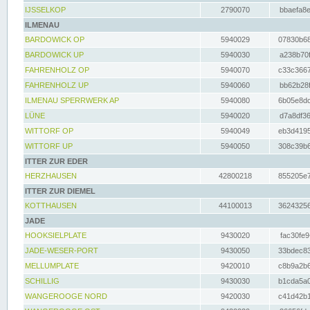
IJSSELKOP
2790070
bbaefa8e
ILMENAU
BARDOWICK OP
5940029
07830b68
BARDOWICK UP
5940030
a238b70f
FAHRENHOLZ OP
5940070
c33c3667
FAHRENHOLZ UP
5940060
bb62b28f
ILMENAU SPERRWERK AP
5940080
6b05e8dc
LÜNE
5940020
d7a8df36
WITTORF OP
5940049
eb3d4195
WITTORF UP
5940050
308c39b6
ITTER ZUR EDER
HERZHAUSEN
42800218
855205e7
ITTER ZUR DIEMEL
KOTTHAUSEN
44100013
36243256
JADE
HOOKSIELPLATE
9430020
fac30fe9
JADE-WESER-PORT
9430050
33bdec83
MELLUMPLATE
9420010
c8b9a2b6
SCHILLIG
9430030
b1cda5a0
WANGEROOGE NORD
9420030
c41d42b1