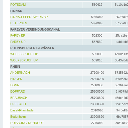
POTSDAM
580412
5e10e1e7
PINNAU
PINNAU-SPERRWERK BP
5970018
26259e8f
UETERSEN
5970016
575da86f
PAREYER VERBINDUNGSKANAL
PAREY EP
502300
25ca1bef
PAREY UP
587530
bafddcbf
RHEINSBERGER GEWÄSSER
WOLFSBRUCH OP
589000
4d00c13e
WOLFSBRUCH UP
589010
3d43a8d7
RHEIN
ANDERNACH
27100400
5735892a
BINGEN
25300200
0309cd61
BONN
2710080
593647aa
BOPPARD
25700500
2ff6379d
BRAUBACH
25700600
d6dc44d1
BREISACH
23300320
9da1ad2b
Basel-Rheinhalle
2310010
94f6eff1
Bodenheim
23900620
f6be7857
DUISBURG-RUHRORT
2770010
c0f51e35