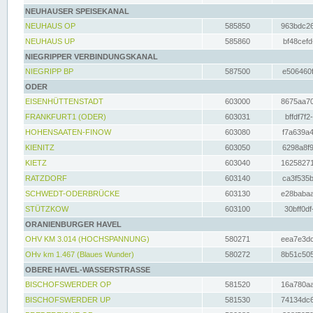
NEUHAUSER SPEISEKANAL
NEUHAUS OP
585850
963bdc26
NEUHAUS UP
585860
bf48cefd
NIEGRIPPER VERBINDUNGSKANAL
NIEGRIPP BP
587500
e506460f
ODER
EISENHÜTTENSTADT
603000
8675aa70
FRANKFURT1 (ODER)
603031
bffdf7f2
HOHENSAATEN-FINOW
603080
f7a639a4
KIENITZ
603050
6298a8f9
KIETZ
603040
16258271
RATZDORF
603140
ca3f535b
SCHWEDT-ODERBRÜCKE
603130
e28babaa
STÜTZKOW
603100
30bff0df
ORANIENBURGER HAVEL
OHV KM 3.014 (HOCHSPANNUNG)
580271
eea7e3dc
OHv km 1.467 (Blaues Wunder)
580272
8b51c505
OBERE HAVEL-WASSERSTRASSE
BISCHOFSWERDER OP
581520
16a780aa
BISCHOFSWERDER UP
581530
74134dc6