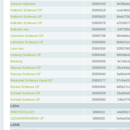
Giessen Klärwerk
25800100
4b386a6a
Hollerich Schleuse OP
25800618
cedc9b0c
Hollerich Schleuse UP
25800620
9beb7290
Kalkofen Schleuse OP
25800578
a7034573
Kalkofen neu
25800600
64f735fd
Lahnstein Schleuse OP
25800798
664d68ea
Lahnstein Schleuse UP
25800800
6b6b31e2
Leun neu
25800200
32807065
Limburg Schleuse UP
25800440
89038b42
Marburg
25830056
4e7a6cfa
Nassau Schleuse OP
25800638
29cb44a2
Nassau Schleuse UP
25800640
3a90a346
Niederbiel Schleuse Kanal OP
25800177
57c8e437
Runkel Schleuse UP
25800400
b85b17cc
Scheidt Schleuse OP
25800558
15a50d2b
Scheidt Schleuse UP
25800560
7dfe4776
LEDA
DREYSCHLOOT
3880010
d4df3617
LEDASPERRWERK UP
3880050
5e6ae93a
LEINE