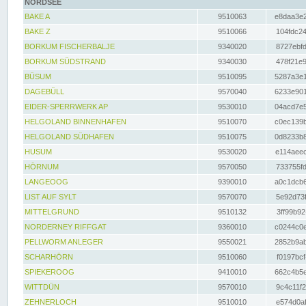
NORDSEE
BAKE A
9510063
e8daa3e2
BAKE Z
9510066
104fdc24
BORKUM FISCHERBALJE
9340020
8727ebfd
BORKUM SÜDSTRAND
9340030
478f21e9
BÜSUM
9510095
5287a3e1
DAGEBÜLL
9570040
6233e901
EIDER-SPERRWERK AP
9530010
04acd7e5
HELGOLAND BINNENHAFEN
9510070
c0ec139b
HELGOLAND SÜDHAFEN
9510075
0d8233b8
HUSUM
9530020
e114aeec
HÖRNUM
9570050
733755fd
LANGEOOG
9390010
a0c1dcb6
LIST AUF SYLT
9570070
5e92d73f
MITTELGRUND
9510132
3ff99b92
NORDERNEY RIFFGAT
9360010
c0244c0e
PELLWORM ANLEGER
9550021
2852b9ab
SCHARHÖRN
9510060
f0197bcf
SPIEKEROOG
9410010
662c4b5e
WITTDÜN
9570010
9c4c11f2
ZEHNERLOCH
9510010
e574d0af