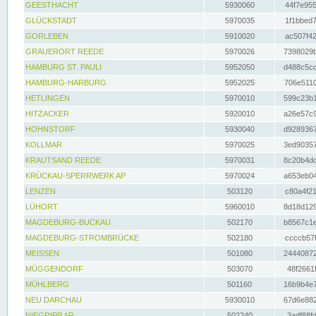
GEESTHACHT
5930060
44f7e955
GLÜCKSTADT
5970035
1f1bbed7
GORLEBEN
5910020
ac507f42
GRAUERORT REEDE
5970026
7398029b
HAMBURG ST. PAULI
5952050
d488c5cc
HAMBURG-HARBURG
5952025
706e5110
HETLINGEN
5970010
599c23b1
HITZACKER
5920010
a26e57c9
HOHNSTORF
5930040
d9289367
KOLLMAR
5970025
3ed90357
KRAUTSAND REEDE
5970031
8c20b4dc
KRÜCKAU-SPERRWERK AP
5970024
a653eb04
LENZEN
503120
c80a4f21
LÜHORT
5960010
8d18d129
MAGDEBURG-BUCKAU
502170
b8567c1e
MAGDEBURG-STROMBRÜCKE
502180
ccccb57f
MEISSEN
501080
24440872
MÜGGENDORF
503070
48f2661f
MÜHLBERG
501160
16b9b4e7
NEU DARCHAU
5930010
67d6e882
NIEGRIPP AP
502240
3adf88fd