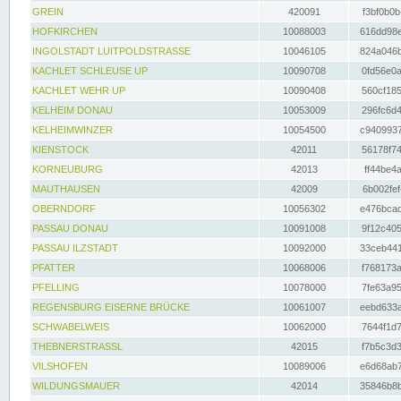
GREIN
420091
f3bf0b0b
HOFKIRCHEN
10088003
616dd98e
INGOLSTADT LUITPOLDSTRASSE
10046105
824a046b
KACHLET SCHLEUSE UP
10090708
0fd56e0a
KACHLET WEHR UP
10090408
560cf185
KELHEIM DONAU
10053009
296fc6d4
KELHEIMWINZER
10054500
c9409937
KIENSTOCK
42011
56178f74
KORNEUBURG
42013
ff44be4a
MAUTHAUSEN
42009
6b002fef
OBERNDORF
10056302
e476bcad
PASSAU DONAU
10091008
9f12c405
PASSAU ILZSTADT
10092000
33ceb441
PFATTER
10068006
f768173a
PFELLING
10078000
7fe63a95
REGENSBURG EISERNE BRÜCKE
10061007
eebd633a
SCHWABELWEIS
10062000
7644f1d7
THEBNERSTRASSL
42015
f7b5c3d3
VILSHOFEN
10089006
e6d68ab7
WILDUNGSMAUER
42014
35846b8b