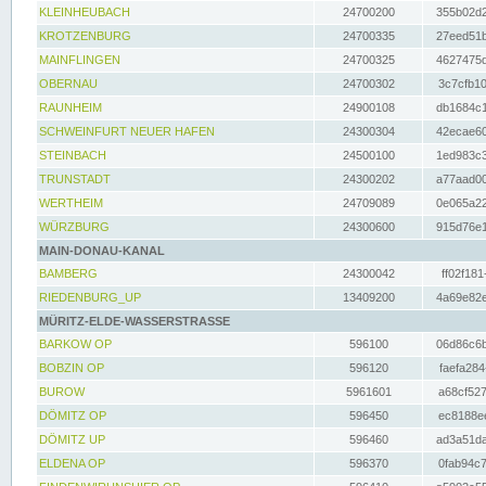
KLEINHEUBACH
24700200
355b02d2
KROTZENBURG
24700335
27eed51b
MAINFLINGEN
24700325
4627475d
OBERNAU
24700302
3c7cfb10
RAUNHEIM
24900108
db1684c1
SCHWEINFURT NEUER HAFEN
24300304
42ecae60
STEINBACH
24500100
1ed983c3
TRUNSTADT
24300202
a77aad00
WERTHEIM
24709089
0e065a22
WÜRZBURG
24300600
915d76e1
MAIN-DONAU-KANAL
BAMBERG
24300042
ff02f181
RIEDENBURG_UP
13409200
4a69e82e
MÜRITZ-ELDE-WASSERSTRASSE
BARKOW OP
596100
06d86c6b
BOBZIN OP
596120
faefa284
BUROW
5961601
a68cf527
DÖMITZ OP
596450
ec8188ee
DÖMITZ UP
596460
ad3a51da
ELDENA OP
596370
0fab94c7