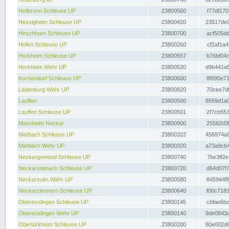
Heilbronn Schleuse UP
23800560
f77df170
Hessigheim Schleuse UP
23800420
23517de9
Hirschhorn Schleuse UP
23800700
acf505dd
Hofen Schleuse UP
23800260
cf2af1a4
Horkheim Schleuse UP
23800557
b76bf04c
Horkheim Wehr UP
23800520
d9b441a5
Kochendorf Schleuse UP
23800600
8f695e71
Ladenburg Wehr UP
23800820
70cee7df
Lauffen
23800500
8559d1a0
Lauffen Schleuse UP
23800501
2f7cb553
Mannheim Neckar
23800900
25582d3f
Marbach Schleuse UP
23800322
456974a8
Marbach Wehr UP
23800320
a73a9cb4
Neckargemünd Schleuse UP
23800740
7be3ff2e
Neckarsteinach Schleuse UP
23800720
d64d07f7
Neckarsulm Wehr UP
23800580
845944f8
Neckarzimmern Schleuse UP
23800640
f00c7183
Oberesslingen Schleuse UP
23800145
cbfae6bc
Oberesslingen Wehr UP
23800140
9de0843a
Obertürkheim Schleuse UP
23800200
80e002d8