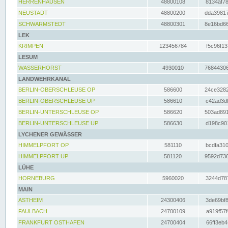
HERRENHAUSEN
48800108
8134af78
NEUSTADT
48800200
dda39817
SCHWARMSTEDT
48800301
8e16bd66
LEK
KRIMPEN
123456784
f5c96f13
LESUM
WASSERHORST
4930010
76844306
LANDWEHRKANAL
BERLIN-OBERSCHLEUSE OP
586600
24ce3282
BERLIN-OBERSCHLEUSE UP
586610
c42ad3df
BERLIN-UNTERSCHLEUSE OP
586620
503ad891
BERLIN-UNTERSCHLEUSE UP
586630
d198c901
LYCHENER GEWÄSSER
HIMMELPFORT OP
581110
bcdfa310
HIMMELPFORT UP
581120
9592d736
LÜHE
HORNEBURG
5960020
3244d787
MAIN
ASTHEIM
24300406
3de69bf8
FAULBACH
24700109
a919f57f
FRANKFURT OSTHAFEN
24700404
66ff3eb4