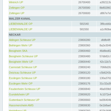
Wintrich UP
26700400
a392113c
Zeltingen OP
26700580
8b802863
Zeltingen UP
26700600
d867e7e9
MALZER KANAL
LIEBENWALDE OP
581540
3f8ceb6d
LIEBENWALDE UP
581550
a1cf60be
NECKAR
Aldingen Schleuse UP
23800280
dfdfb4ff
Beihingen Wehr UP
23800360
8a2e3048
Besigheim SKA
23800460
46d8ed02
Besigheim Schleuse UP
23800480
57db82c7
Besigheim Wehr UP
23800440
42c11b7a
Cannstatt Schleuse UP
23800240
7068d262
Deizisau Schleuse UP
23800120
c5b6243d
Esslingen Schleuse UP
23800180
130a3761
Esslingen Wehr OP
23800176
31c32a38
Feudenheim Schleuse UP
23800840
48a939b9
Gundelsheim UP
23800620
fc1072e4
Guttenbach Schleuse UP
23800660
bd36404b
Hassmersheim AMS
23800630
0e1b8ae0
Heidelberg UP
23800760
827b2685