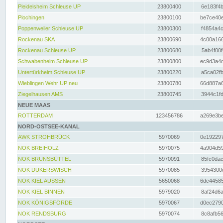
Pleidelsheim Schleuse UP
23800400
6e183f4b
Plochingen
23800100
be7ce40e
Poppenweiler Schleuse UP
23800300
f4854a4c
Rockenau SKA
23800690
4c00a166
Rockenau Schleuse UP
23800680
5ab4f00f
Schwabenheim Schleuse UP
23800800
ec9d3a4d
Untertürkheim Schleuse UP
23800220
a5ca02fb
Wieblingen Wehr UP neu
23800780
66d887a6
Ziegelhausen AMS
23800745
3944c1fd
NEUE MAAS
ROTTERDAM
123456786
a269e3be
NORD-OSTSEE-KANAL
AWK STROHBRÜCK
5970069
0e192297
NOK BREIHOLZ
5970075
4a904d59
NOK BRUNSBÜTTEL
5970091
85fc0dac
NOK DÜKERSWISCH
5970085
3954300d
NOK KIEL AUSSEN
5650068
6dc44585
NOK KIEL BINNEN
5979020
8af24d6a
NOK KÖNIGSFÖRDE
5970067
d0ec2790
NOK RENDSBURG
5970074
8c8afb56