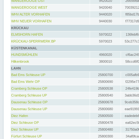
WANGEROOGE OST
9420020
26656fda
WANGEROOGE WEST
9420040
70039212
WHV ALTER VORHAFEN
9440020
f85bd17b
WHV NEUER VORHAFEN
9440030
f77317d9
KRÜCKAU
ELMSHORN HAFEN
5970022
136febf6
KRÜCKAU-SPERRWERK BP
5970023
53c277c3
KÜSTENKANAL
HUNDSMÜHLEN
4960020
cf6ac249
Hilkenbrook
3800010
58ccd6f0
LAHN
Bad Ems Schleuse UP
25800700
c005afb9
Bad Ems Wehr OP
25800690
f2295e77
Cramberg Schleuse OP
25800538
24fe419b
Cramberg Schleuse UP
25800540
3abb36d1
Dausenau Schleuse OP
25800678
9ceb358c
Dausenau Schleuse UP
25800680
eae91991
Diez Hafen
25800500
eadedeb6
Diez Schleuse OP
25800478
ea62ec5f
Diez Schleuse UP
25800480
31750a0f
Fürfurt Schleuse UP
25800300
34af0fca