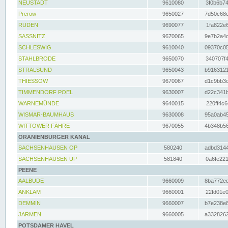
NEUSTADT
9610080
3f0b6b74
Prerow
9650027
7d50c68c
RUDEN
9690077
1fa822e6
SASSNITZ
9670065
9e7b2a4d
SCHLESWIG
9610040
09370c05
STAHLBRODE
9650070
340707f4
STRALSUND
9650043
b9163121
THIESSOW
9670067
d1c9bb3c
TIMMENDORF POEL
9630007
d22c341b
WARNEMÜNDE
9640015
220ff4c6
WISMAR-BAUMHAUS
9630008
95a0ab45
WITTOWER FÄHRE
9670055
4b348b56
ORANIENBURGER KANAL
SACHSENHAUSEN OP
580240
adbd3144
SACHSENHAUSEN UP
581840
0a6fe221
PEENE
AALBUDE
9660009
8ba772ed
ANKLAM
9660001
22fd01e0
DEMMIN
9660007
b7e238e8
JARMEN
9660005
a3328262
POTSDAMER HAVEL