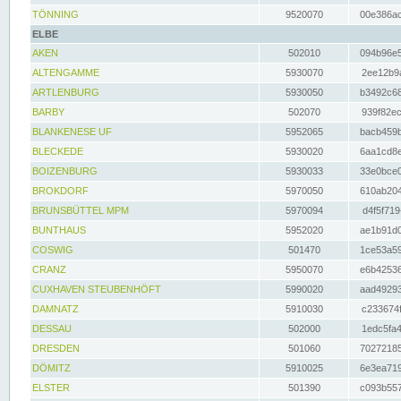
TÖNNING
9520070
00e386ac
ELBE
AKEN
502010
094b96e5
ALTENGAMME
5930070
2ee12b9a
ARTLENBURG
5930050
b3492c68
BARBY
502070
939f82ec
BLANKENESE UF
5952065
bacb459b
BLECKEDE
5930020
6aa1cd8e
BOIZENBURG
5930033
33e0bce0
BROKDORF
5970050
610ab204
BRUNSBÜTTEL MPM
5970094
d4f5f719
BUNTHAUS
5952020
ae1b91d0
COSWIG
501470
1ce53a59
CRANZ
5950070
e6b42536
CUXHAVEN STEUBENHÖFT
5990020
aad49293
DAMNATZ
5910030
c233674f
DESSAU
502000
1edc5fa4
DRESDEN
501060
70272185
DÖMITZ
5910025
6e3ea719
ELSTER
501390
c093b557