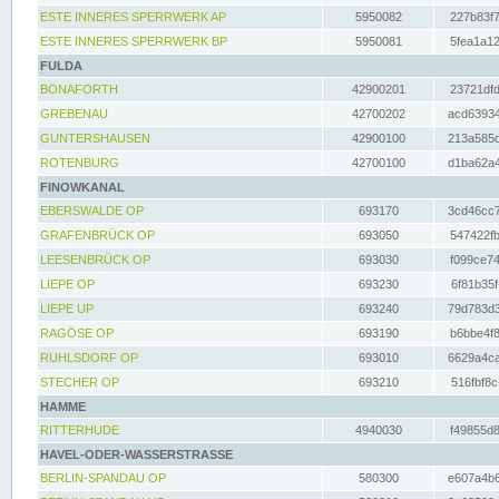
ESTE INNERES SPERRWERK AP
5950082
227b83f7
ESTE INNERES SPERRWERK BP
5950081
5fea1a12
FULDA
BONAFORTH
42900201
23721dfd
GREBENAU
42700202
acd63934
GUNTERSHAUSEN
42900100
213a585d
ROTENBURG
42700100
d1ba62a4
FINOWKANAL
EBERSWALDE OP
693170
3cd46cc7
GRAFENBRÜCK OP
693050
547422fb
LEESENBRÜCK OP
693030
f099ce74
LIEPE OP
693230
6f81b35f
LIEPE UP
693240
79d783d3
RAGÖSE OP
693190
b6bbe4f8
RUHLSDORF OP
693010
6629a4ca
STECHER OP
693210
516fbf8c
HAMME
RITTERHUDE
4940030
f49855d8
HAVEL-ODER-WASSERSTRASSE
BERLIN-SPANDAU OP
580300
e607a4b6