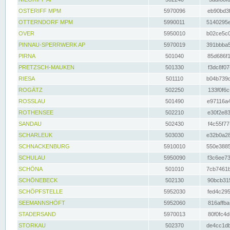
OSTERIFF MPM
5970096
eb90bd3f
OTTERNDORF MPM
5990011
5140295e
OVER
5950010
b02ce5c0
PINNAU-SPERRWERK AP
5970019
391bbba5
PIRNA
501040
85d686f1
PRETZSCH-MAUKEN
501330
f3dc8f07
RIESA
501110
b04b739d
ROGÄTZ
502250
133f0f6c
ROSSLAU
501490
e97116a4
ROTHENSEE
502210
e30f2e83
SANDAU
502430
f4c55f77
SCHARLEUK
503030
e32b0a28
SCHNACKENBURG
5910010
550e3885
SCHULAU
5950090
f3c6ee73
SCHÖNA
501010
7cb7461b
SCHÖNEBECK
502130
90bcb315
SCHÖPFSTELLE
5952030
fed4c295
SEEMANNSHÖFT
5952060
816affba
STADERSAND
5970013
80f0fc4d
STORKAU
502370
de4cc1db