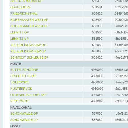
BERLIN-SPANDAU UP
580310
2c68509c
BORGSDORF
581591
1b2e2996
FRIEDRICHSTHAL
603420
314945d6
HOHENSAATEN WEST AP
603400
99309d3e
HOHENSAATEN WEST BP
603310
3404a6e5
LEHNITZ OP
581580
c8a1cf0a
LEHNITZ UP
581590
5bb1f56d
NIEDERFINOW SHW OP
692080
414dd4ee
NIEDERFINOW SHW UP
692090
4eec6b25
SCHWEDT SCHLEUSE BP
603410
4ee515f9
HUNTE
BUTTELERHÖRNE
4960060
b3d88ca6
ELSFLETH OHRT
4960080
531da758
HOLLERSIEL
4960050
2eacef2f
HUNTEBRÜCK
4960070
2e1d458b
OLDENBURG-DRIELAKE
4960030
1b51e55e
REITHÖRNE
4960040
c9df61c4
HAVELKANAL
SCHÖNWALDE OP
587050
d8ef9f21
SCHÖNWALDE UP
587060
b6650b13
IJSSEL