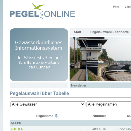
Hilfe
Link
Start
Pegelauswahl über Karte
Newsletter
Pegelauswahl über Tabelle
Pegelname
Nummer
UU
ALLER
AHLDEN
48900102
522286e2