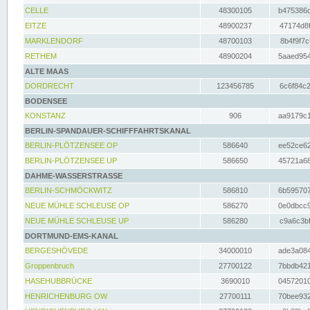
CELLE
48300105
b475386c
EITZE
48900237
47174d8f
MARKLENDORF
48700103
8b4f9f7c
RETHEM
48900204
5aaed954
ALTE MAAS
DORDRECHT
123456785
6c6f84c2
BODENSEE
KONSTANZ
906
aa9179c1
BERLIN-SPANDAUER-SCHIFFFAHRTSKANAL
BERLIN-PLÖTZENSEE OP
586640
ee52ce62
BERLIN-PLÖTZENSEE UP
586650
45721a68
DAHME-WASSERSTRASSE
BERLIN-SCHMÖCKWITZ
586810
6b595707
NEUE MÜHLE SCHLEUSE OP
586270
0e0dbcc9
NEUE MÜHLE SCHLEUSE UP
586280
c9a6c3bf
DORTMUND-EMS-KANAL
BERGESHÖVEDE
34000010
ade3a084
Groppenbruch
27700122
7bbdb421
HASEHUBBRÜCKE
3690010
04572010
HENRICHENBURG OW
27700111
70bee932