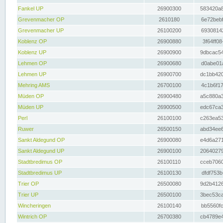
Fankel UP
26900300
583420a8
Grevenmacher OP
2610180
6e72bebf
Grevenmacher UP
26100200
69308142
Koblenz OP
26900880
3f64ff08
Koblenz UP
26900900
9dbcac54
Lehmen OP
26900680
d0abe01a
Lehmen UP
26900700
dc1bb420
Mehring AMS
26700100
4c1b6f17
Müden OP
26900480
a5c880a3
Müden UP
26900500
edc67ca3
Perl
26100100
c263ea53
Ruwer
26500150
abd34ee6
Sankt Aldegund OP
26900080
e4d6a271
Sankt Aldegund UP
26900100
20640279
Stadtbredimus OP
26100110
cceb7060
Stadtbredimus UP
26100130
dfdf753b
Trier OP
26500080
9d2b4126
Trier UP
26500100
3bec53ca
Wincheringen
26100140
bb5560fc
Wintrich OP
26700380
cb4789e4