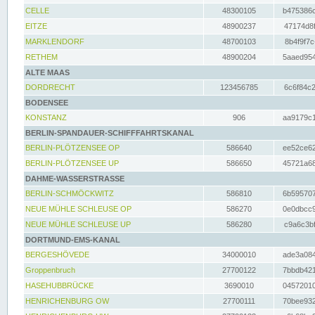
CELLE
48300105
b475386c
EITZE
48900237
47174d8f
MARKLENDORF
48700103
8b4f9f7c
RETHEM
48900204
5aaed954
ALTE MAAS
DORDRECHT
123456785
6c6f84c2
BODENSEE
KONSTANZ
906
aa9179c1
BERLIN-SPANDAUER-SCHIFFFAHRTSKANAL
BERLIN-PLÖTZENSEE OP
586640
ee52ce62
BERLIN-PLÖTZENSEE UP
586650
45721a68
DAHME-WASSERSTRASSE
BERLIN-SCHMÖCKWITZ
586810
6b595707
NEUE MÜHLE SCHLEUSE OP
586270
0e0dbcc9
NEUE MÜHLE SCHLEUSE UP
586280
c9a6c3bf
DORTMUND-EMS-KANAL
BERGESHÖVEDE
34000010
ade3a084
Groppenbruch
27700122
7bbdb421
HASEHUBBRÜCKE
3690010
04572010
HENRICHENBURG OW
27700111
70bee932