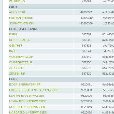
WILHERING
420061
aec23fd6
EDER
AFFOLDERN
42800502
ab9d5a42
EDERTALSPERRE
42800310
c6e9f744
SCHMITTLOTHEIM
42800309
d2155fa6
ELBE-HAVEL-KANAL
BURG
587507
831ad501
DETERSHAGEN
587505
a7b1eda9
GENTHIN
587535
e9e7f20c
KADE
587541
e4f29379
WUSTERWITZ OP
587540
c6a12d34
WUSTERWITZ UP
587550
3bfcf759
ZERBEN OP
587510
64c37072
ZERBEN UP
587520
532d8718
EIDER
EIDER-SPERRWERK BP
9520081
8ac85e6c
FRIEDRICHSTADT STRASSENBRÜCKE
9520060
721313e7
LEXFÄHRE OBERWASSER
9520020
86c5688f
LEXFÄHRE UNTERWASSER
9520030
7f01fbd8
NORDFELD OBERWASSER
9520040
61394669
NORDFELD UNTERWASSER
9520050
cb93548e