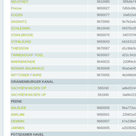
NEUSTADT
9610080
3f0b6b74
Prerow
9650027
7d50c68c
RUDEN
9690077
1fa822e6
SASSNITZ
9670065
9e7b2a4d
SCHLESWIG
9610040
09370c05
STAHLBRODE
9650070
340707f4
STRALSUND
9650043
b9163121
THIESSOW
9670067
d1c9bb3c
TIMMENDORF POEL
9630007
d22c341b
WARNEMÜNDE
9640015
220ff4c6
WISMAR-BAUMHAUS
9630008
95a0ab45
WITTOWER FÄHRE
9670055
4b348b56
ORANIENBURGER KANAL
SACHSENHAUSEN OP
580240
adbd3144
SACHSENHAUSEN UP
581840
0a6fe221
PEENE
AALBUDE
9660009
8ba772ed
ANKLAM
9660001
22fd01e0
DEMMIN
9660007
b7e238e8
JARMEN
9660005
a3328262
POTSDAMER HAVEL