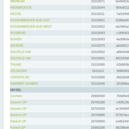
MEHRUM
31010071
be05603a
NIENBRÜGGE
31010044
864a8111
RECKE
31010011
7af19499
RODENBERGER AUE-OST
31010051
6288de60
RODENBERGER AUE-WEST
31010052
eb24b5a3
RUSBEND
31010043
c1f06401
RÜHEN
31010093
4ed5f6da
SEHNDE
31010070
ab0d9117
SÜLFELD OW
31010092
a8604e8f
SÜLFELD UW
31010091
892183d6
THUNE
31010080
42b865fb
VELSDORF
3101012
36f80081
VORSFELDE
31010090
dbb2bb9f
WARBER GRABEN
31010040
2f1080ba
MOSEL
Cochem
26900400
768df4e9
Detzem OP
26700180
c40912fd
Detzem UP
26700200
dc344605
Enkirch OP
26700880
87207dcd
Enkirch UP
26700900
ee861944
Fankel OP
26900280
68198b48