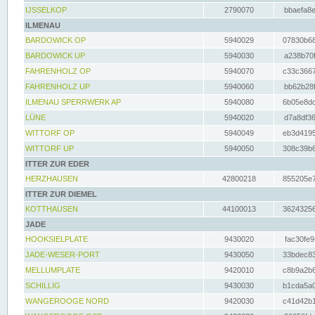
IJSSELKOP
2790070
bbaefa8e
ILMENAU
BARDOWICK OP
5940029
07830b68
BARDOWICK UP
5940030
a238b70f
FAHRENHOLZ OP
5940070
c33c3667
FAHRENHOLZ UP
5940060
bb62b28f
ILMENAU SPERRWERK AP
5940080
6b05e8dc
LÜNE
5940020
d7a8df36
WITTORF OP
5940049
eb3d4195
WITTORF UP
5940050
308c39b6
ITTER ZUR EDER
HERZHAUSEN
42800218
855205e7
ITTER ZUR DIEMEL
KOTTHAUSEN
44100013
36243256
JADE
HOOKSIELPLATE
9430020
fac30fe9
JADE-WESER-PORT
9430050
33bdec83
MELLUMPLATE
9420010
c8b9a2b6
SCHILLIG
9430030
b1cda5a0
WANGEROOGE NORD
9420030
c41d42b1