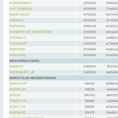
KLEINHEUBACH
24700200
355b02d2
KROTZENBURG
24700335
27eed51b
MAINFLINGEN
24700325
4627475d
OBERNAU
24700302
3c7cfb10
RAUNHEIM
24900108
db1684c1
SCHWEINFURT NEUER HAFEN
24300304
42ecae60
STEINBACH
24500100
1ed983c3
TRUNSTADT
24300202
a77aad00
WERTHEIM
24709089
0e065a22
WÜRZBURG
24300600
915d76e1
MAIN-DONAU-KANAL
BAMBERG
24300042
ff02f181
RIEDENBURG_UP
13409200
4a69e82e
MÜRITZ-ELDE-WASSERSTRASSE
BARKOW OP
596100
06d86c6b
BOBZIN OP
596120
faefa284
BUROW
5961601
a68cf527
DÖMITZ OP
596450
ec8188ee
DÖMITZ UP
596460
ad3a51da
ELDENA OP
596370
0fab94c7