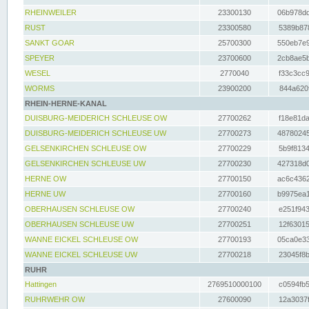
RHEINWEILER
23300130
06b978dd
RUST
23300580
5389b878
SANKT GOAR
25700300
550eb7e9
SPEYER
23700600
2cb8ae5b
WESEL
2770040
f33c3cc9
WORMS
23900200
844a620f
RHEIN-HERNE-KANAL
DUISBURG-MEIDERICH SCHLEUSE OW
27700262
f18e81da
DUISBURG-MEIDERICH SCHLEUSE UW
27700273
48780245
GELSENKIRCHEN SCHLEUSE OW
27700229
5b9f8134
GELSENKIRCHEN SCHLEUSE UW
27700230
427318d0
HERNE OW
27700150
ac6c4362
HERNE UW
27700160
b9975ea1
OBERHAUSEN SCHLEUSE OW
27700240
e251f943
OBERHAUSEN SCHLEUSE UW
27700251
12f63015
WANNE EICKEL SCHLEUSE OW
27700193
05ca0e33
WANNE EICKEL SCHLEUSE UW
27700218
23045f8b
RUHR
Hattingen
2769510000100
c0594fb5
RUHRWEHR OW
27600090
12a3037f