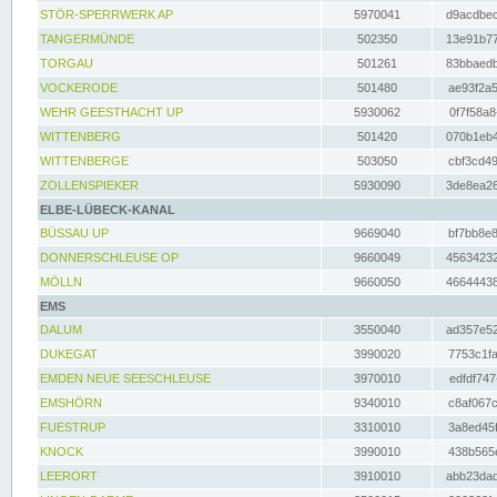
STÖR-SPERRWERK AP
5970041
d9acdbec
TANGERMÜNDE
502350
13e91b77
TORGAU
501261
83bbaedb
VOCKERODE
501480
ae93f2a5
WEHR GEESTHACHT UP
5930062
0f7f58a8
WITTENBERG
501420
070b1eb4
WITTENBERGE
503050
cbf3cd49
ZOLLENSPIEKER
5930090
3de8ea26
ELBE-LÜBECK-KANAL
BÜSSAU UP
9669040
bf7bb8e8
DONNERSCHLEUSE OP
9660049
45634232
MÖLLN
9660050
46644438
EMS
DALUM
3550040
ad357e52
DUKEGAT
3990020
7753c1fa
EMDEN NEUE SEESCHLEUSE
3970010
edfdf747
EMSHÖRN
9340010
c8af067c
FUESTRUP
3310010
3a8ed45f
KNOCK
3990010
438b565e
LEERORT
3910010
abb23dad