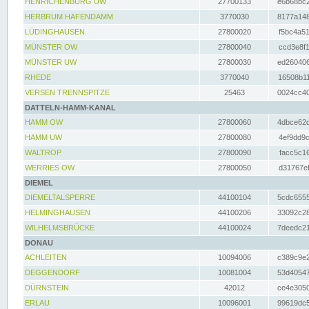
HENRICHENBURG UW
27700133
e6b68bc2
HERBRUM HAFENDAMM
3770030
8177a148
LÜDINGHAUSEN
27800020
f5bc4a51
MÜNSTER OW
27800040
ccd3e8f1
MÜNSTER UW
27800030
ed260406
RHEDE
3770040
16508b11
VERSEN TRENNSPITZE
25463
0024cc40
DATTELN-HAMM-KANAL
HAMM OW
27800060
4dbce62d
HAMM UW
27800080
4ef9dd9c
WALTROP
27800090
facc5c16
WERRIES OW
27800050
d31767ef
DIEMEL
DIEMELTALSPERRE
44100104
5cdc6555
HELMINGHAUSEN
44100206
33092c28
WILHELMSBRÜCKE
44100024
7deedc21
DONAU
ACHLEITEN
10094006
c389c9e2
DEGGENDORF
10081004
53d40547
DÜRNSTEIN
42012
ce4e3050
ERLAU
10096001
99619dc5