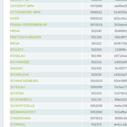
OSTERIFF MPM
5970096
eb90bd3f
OTTERNDORF MPM
5990011
5140295e
OVER
5950010
b02ce5c0
PINNAU-SPERRWERK AP
5970019
391bbba5
PIRNA
501040
85d686f1
PRETZSCH-MAUKEN
501330
f3dc8f07
RIESA
501110
b04b739d
ROGÄTZ
502250
133f0f6c
ROSSLAU
501490
e97116a4
ROTHENSEE
502210
e30f2e83
SANDAU
502430
f4c55f77
SCHARLEUK
503030
e32b0a28
SCHNACKENBURG
5910010
550e3885
SCHULAU
5950090
f3c6ee73
SCHÖNA
501010
7cb7461b
SCHÖNEBECK
502130
90bcb315
SCHÖPFSTELLE
5952030
fed4c295
SEEMANNSHÖFT
5952060
816affba
STADERSAND
5970013
80f0fc4d
STORKAU
502370
de4cc1db