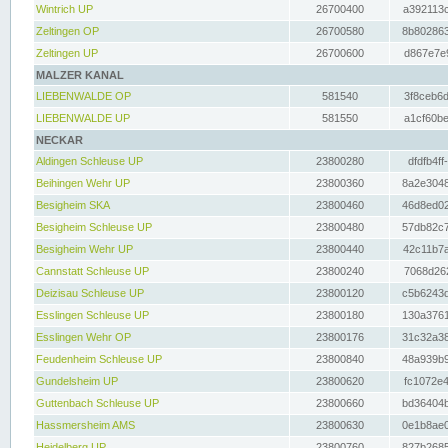
Wintrich UP
26700400
a392113c
Zeltingen OP
26700580
8b802863
Zeltingen UP
26700600
d867e7e9
MALZER KANAL
LIEBENWALDE OP
581540
3f8ceb6d
LIEBENWALDE UP
581550
a1cf60be
NECKAR
Aldingen Schleuse UP
23800280
dfdfb4ff
Beihingen Wehr UP
23800360
8a2e3048
Besigheim SKA
23800460
46d8ed02
Besigheim Schleuse UP
23800480
57db82c7
Besigheim Wehr UP
23800440
42c11b7a
Cannstatt Schleuse UP
23800240
7068d262
Deizisau Schleuse UP
23800120
c5b6243d
Esslingen Schleuse UP
23800180
130a3761
Esslingen Wehr OP
23800176
31c32a38
Feudenheim Schleuse UP
23800840
48a939b9
Gundelsheim UP
23800620
fc1072e4
Guttenbach Schleuse UP
23800660
bd36404b
Hassmersheim AMS
23800630
0e1b8ae0
Heidelberg UP
23800760
827b2685