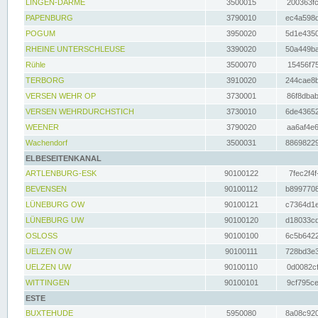
LINGEN-DARME
3500015
200363fc
PAPENBURG
3790010
ec4a598d
POGUM
3950020
5d1e4350
RHEINE UNTERSCHLEUSE
3390020
50a449ba
Rühle
3500070
15456f75
TERBORG
3910020
244cae8b
VERSEN WEHR OP
3730001
86f8dbab
VERSEN WEHRDURCHSTICH
3730010
6de43652
WEENER
3790020
aa6af4e6
Wachendorf
3500031
88698229
ELBESEITENKANAL
ARTLENBURG-ESK
90100122
7fec2f4f
BEVENSEN
90100112
b8997708
LÜNEBURG OW
90100121
c7364d1e
LÜNEBURG UW
90100120
d18033cd
OSLOSS
90100100
6c5b6422
UELZEN OW
90100111
728bd3e3
UELZEN UW
90100110
0d0082cf
WITTINGEN
90100101
9cf795ce
ESTE
BUXTEHUDE
5950080
8a08c920