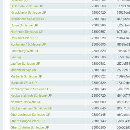
Heilbronn Schleuse UP
23800560
f77df170
Hessigheim Schleuse UP
23800420
23517de9
Hirschhorn Schleuse UP
23800700
acf505dd
Hofen Schleuse UP
23800260
cf2af1a4
Horkheim Schleuse UP
23800557
b76bf04c
Horkheim Wehr UP
23800520
d9b441a5
Kochendorf Schleuse UP
23800600
8f695e71
Ladenburg Wehr UP
23800820
70cee7df
Lauffen
23800500
8559d1a0
Lauffen Schleuse UP
23800501
2f7cb553
Mannheim Neckar
23800900
25582d3f
Marbach Schleuse UP
23800322
456974a8
Marbach Wehr UP
23800320
a73a9cb4
Neckargemünd Schleuse UP
23800740
7be3ff2e
Neckarsteinach Schleuse UP
23800720
d64d07f7
Neckarsulm Wehr UP
23800580
845944f8
Neckarzimmern Schleuse UP
23800640
f00c7183
Oberesslingen Schleuse UP
23800145
cbfae6bc
Oberesslingen Wehr UP
23800140
9de0843a
Obertürkheim Schleuse UP
23800200
80e002d8