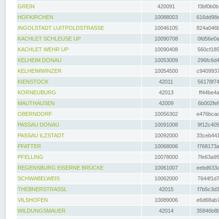
GREIN
420091
f3bf0b0b
HOFKIRCHEN
10088003
616dd98e
INGOLSTADT LUITPOLDSTRASSE
10046105
824a046b
KACHLET SCHLEUSE UP
10090708
0fd56e0a
KACHLET WEHR UP
10090408
560cf185
KELHEIM DONAU
10053009
296fc6d4
KELHEIMWINZER
10054500
c9409937
KIENSTOCK
42011
56178f74
KORNEUBURG
42013
ff44be4a
MAUTHAUSEN
42009
6b002fef
OBERNDORF
10056302
e476bcad
PASSAU DONAU
10091008
9f12c405
PASSAU ILZSTADT
10092000
33ceb441
PFATTER
10068006
f768173a
PFELLING
10078000
7fe63a95
REGENSBURG EISERNE BRÜCKE
10061007
eebd633a
SCHWABELWEIS
10062000
7644f1d7
THEBNERSTRASSL
42015
f7b5c3d3
VILSHOFEN
10089006
e6d68ab7
WILDUNGSMAUER
42014
35846b8b