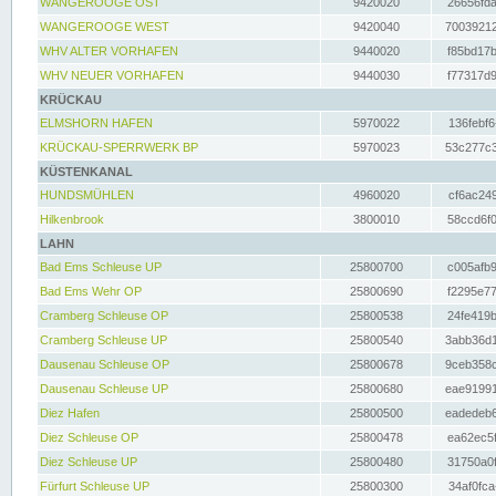
WANGEROOGE OST
9420020
26656fda
WANGEROOGE WEST
9420040
70039212
WHV ALTER VORHAFEN
9440020
f85bd17b
WHV NEUER VORHAFEN
9440030
f77317d9
KRÜCKAU
ELMSHORN HAFEN
5970022
136febf6
KRÜCKAU-SPERRWERK BP
5970023
53c277c3
KÜSTENKANAL
HUNDSMÜHLEN
4960020
cf6ac249
Hilkenbrook
3800010
58ccd6f0
LAHN
Bad Ems Schleuse UP
25800700
c005afb9
Bad Ems Wehr OP
25800690
f2295e77
Cramberg Schleuse OP
25800538
24fe419b
Cramberg Schleuse UP
25800540
3abb36d1
Dausenau Schleuse OP
25800678
9ceb358c
Dausenau Schleuse UP
25800680
eae91991
Diez Hafen
25800500
eadedeb6
Diez Schleuse OP
25800478
ea62ec5f
Diez Schleuse UP
25800480
31750a0f
Fürfurt Schleuse UP
25800300
34af0fca