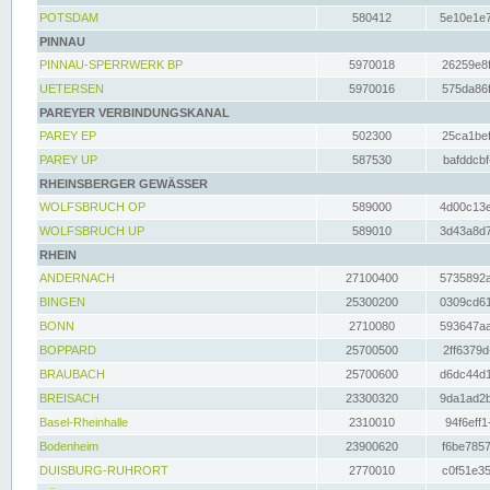
POTSDAM
580412
5e10e1e7
PINNAU
PINNAU-SPERRWERK BP
5970018
26259e8f
UETERSEN
5970016
575da86f
PAREYER VERBINDUNGSKANAL
PAREY EP
502300
25ca1bef
PAREY UP
587530
bafddcbf
RHEINSBERGER GEWÄSSER
WOLFSBRUCH OP
589000
4d00c13e
WOLFSBRUCH UP
589010
3d43a8d7
RHEIN
ANDERNACH
27100400
5735892a
BINGEN
25300200
0309cd61
BONN
2710080
593647aa
BOPPARD
25700500
2ff6379d
BRAUBACH
25700600
d6dc44d1
BREISACH
23300320
9da1ad2b
Basel-Rheinhalle
2310010
94f6eff1
Bodenheim
23900620
f6be7857
DUISBURG-RUHRORT
2770010
c0f51e35