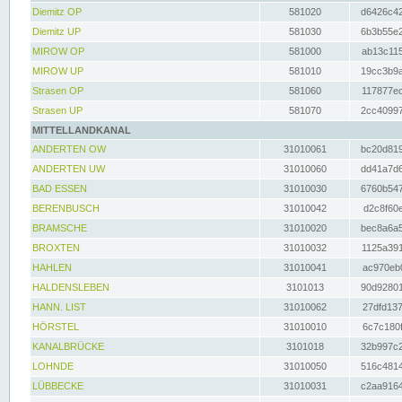
Diemitz OP
581020
d6426c42
Diemitz UP
581030
6b3b55e2
MIROW OP
581000
ab13c115
MIROW UP
581010
19cc3b9a
Strasen OP
581060
117877ec
Strasen UP
581070
2cc40997
MITTELLANDKANAL
ANDERTEN OW
31010061
bc20d819
ANDERTEN UW
31010060
dd41a7d6
BAD ESSEN
31010030
6760b547
BERENBUSCH
31010042
d2c8f60e
BRAMSCHE
31010020
bec8a6a5
BROXTEN
31010032
1125a391
HAHLEN
31010041
ac970eb0
HALDENSLEBEN
3101013
90d92801
HANN. LIST
31010062
27dfd137
HÖRSTEL
31010010
6c7c180f
KANALBRÜCKE
3101018
32b997c2
LOHNDE
31010050
516c4814
LÜBBECKE
31010031
c2aa9164