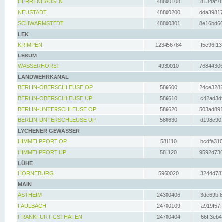
HERRENHAUSEN
48800108
8134af78
NEUSTADT
48800200
dda39817
SCHWARMSTEDT
48800301
8e16bd66
LEK
KRIMPEN
123456784
f5c96f13
LESUM
WASSERHORST
4930010
76844306
LANDWEHRKANAL
BERLIN-OBERSCHLEUSE OP
586600
24ce3282
BERLIN-OBERSCHLEUSE UP
586610
c42ad3df
BERLIN-UNTERSCHLEUSE OP
586620
503ad891
BERLIN-UNTERSCHLEUSE UP
586630
d198c901
LYCHENER GEWÄSSER
HIMMELPFORT OP
581110
bcdfa310
HIMMELPFORT UP
581120
9592d736
LÜHE
HORNEBURG
5960020
3244d787
MAIN
ASTHEIM
24300406
3de69bf8
FAULBACH
24700109
a919f57f
FRANKFURT OSTHAFEN
24700404
66ff3eb4