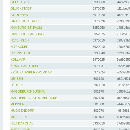
GEESTHACHT
5930060
44f7e955
GLÜCKSTADT
5970035
1f1bbed7
GORLEBEN
5910020
ac507f42
GRAUERORT REEDE
5970026
7398029b
HAMBURG ST. PAULI
5952050
d488c5cc
HAMBURG-HARBURG
5952025
706e5110
HETLINGEN
5970010
599c23b1
HITZACKER
5920010
a26e57c9
HOHNSTORF
5930040
d9289367
KOLLMAR
5970025
3ed90357
KRAUTSAND REEDE
5970031
8c20b4dc
KRÜCKAU-SPERRWERK AP
5970024
a653eb04
LENZEN
503120
c80a4f21
LÜHORT
5960010
8d18d129
MAGDEBURG-BUCKAU
502170
b8567c1e
MAGDEBURG-STROMBRÜCKE
502180
ccccb57f
MEISSEN
501080
24440872
MÜGGENDORF
503070
48f2661f
MÜHLBERG
501160
16b9b4e7
NEU DARCHAU
5930010
67d6e882
NIEGRIPP AP
502240
3adf88fd