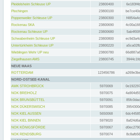
Pleidelsheim Schleuse UP
23800400
6e183f4b
Plochingen
23800100
be7ce40e
Poppenweiler Schleuse UP
23800300
f4854a4c
Rockenau SKA
23800690
4c00a166
Rockenau Schleuse UP
23800680
5ab4f00f
Schwabenheim Schleuse UP
23800800
ec9d3a4d
Untertürkheim Schleuse UP
23800220
a5ca02fb
Wieblingen Wehr UP neu
23800780
66d887a6
Ziegelhausen AMS
23800745
3944c1fd
NEUE MAAS
ROTTERDAM
123456786
a269e3be
NORD-OSTSEE-KANAL
AWK STROHBRÜCK
5970069
0e192297
NOK BREIHOLZ
5970075
4a904d59
NOK BRUNSBÜTTEL
5970091
85fc0dac
NOK DÜKERSWISCH
5970085
3954300d
NOK KIEL AUSSEN
5650068
6dc44585
NOK KIEL BINNEN
5979020
8af24d6a
NOK KÖNIGSFÖRDE
5970067
d0ec2790
NOK RENDSBURG
5970074
8c8afb56