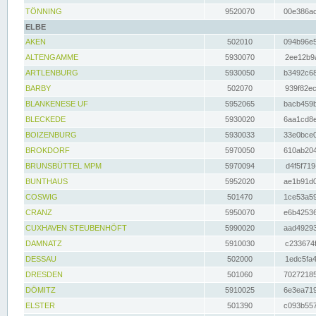
TÖNNING
9520070
00e386ac
ELBE
AKEN
502010
094b96e5
ALTENGAMME
5930070
2ee12b9a
ARTLENBURG
5930050
b3492c68
BARBY
502070
939f82ec
BLANKENESE UF
5952065
bacb459b
BLECKEDE
5930020
6aa1cd8e
BOIZENBURG
5930033
33e0bce0
BROKDORF
5970050
610ab204
BRUNSBÜTTEL MPM
5970094
d4f5f719
BUNTHAUS
5952020
ae1b91d0
COSWIG
501470
1ce53a59
CRANZ
5950070
e6b42536
CUXHAVEN STEUBENHÖFT
5990020
aad49293
DAMNATZ
5910030
c233674f
DESSAU
502000
1edc5fa4
DRESDEN
501060
70272185
DÖMITZ
5910025
6e3ea719
ELSTER
501390
c093b557