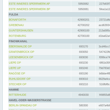
ESTE INNERES SPERRWERK AP
5950082
227b83f7
ESTE INNERES SPERRWERK BP
5950081
5fea1a12
FULDA
BONAFORTH
42900201
23721dfd
GREBENAU
42700202
acd63934
GUNTERSHAUSEN
42900100
213a585d
ROTENBURG
42700100
d1ba62a4
FINOWKANAL
EBERSWALDE OP
693170
3cd46cc7
GRAFENBRÜCK OP
693050
547422fb
LEESENBRÜCK OP
693030
f099ce74
LIEPE OP
693230
6f81b35f
LIEPE UP
693240
79d783d3
RAGÖSE OP
693190
b6bbe4f8
RUHLSDORF OP
693010
6629a4ca
STECHER OP
693210
516fbf8c
HAMME
RITTERHUDE
4940030
f49855d8
HAVEL-ODER-WASSERSTRASSE
BERLIN-SPANDAU OP
580300
e607a4b6