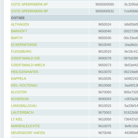
OSTE-SPERRWERK AP
9000000590
8c3295dc
OSTE-SPERRWERK BP
9000000532
7cb4566b
OSTSEE
ALTHAGEN
9650024
b8d05bf9
BARHÖFT
9650040
09227288
BARTH
9650030
00c33ed9
ECKERNFÖRDE
9610045
1faa9b2c
FLENSBURG
9610010
9e19c411
GREIFSWALD OIE
9690078
087b6386
GREIFSWALD-WIECK
9650073
6b53ef42
HEILIGENHAFEN
9610070
06219dd9
KAPPELN
9610035
b09f2243
KIEL-HOLTENAU
9610066
3ad4013f
KLOSTER
9670050
905e7328
KOSEROW
9690093
c0f33a36
LANGBALLIGAU
9610015
5a33bf14
LAUTERBACH
9670063
91922b9b
LT KIEL
9610050
736437d7
MARIENLEUCHTE
9610075
8effc15d
NEUENDORF HAFEN
9670046
492f85b8