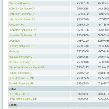
Giessen Klärwerk
25800100
4b386a6a
Hollerich Schleuse OP
25800618
cedc9b0c
Hollerich Schleuse UP
25800620
9beb7290
Kalkofen Schleuse OP
25800578
a7034573
Kalkofen neu
25800600
64f735fd
Lahnstein Schleuse OP
25800798
664d68ea
Lahnstein Schleuse UP
25800800
6b6b31e2
Leun neu
25800200
32807065
Limburg Schleuse UP
25800440
89038b42
Marburg
25830056
4e7a6cfa
Nassau Schleuse OP
25800638
29cb44a2
Nassau Schleuse UP
25800640
3a90a346
Niederbiel Schleuse Kanal OP
25800177
57c8e437
Runkel Schleuse UP
25800400
b85b17cc
Scheidt Schleuse OP
25800558
15a50d2b
Scheidt Schleuse UP
25800560
7dfe4776
LEDA
DREYSCHLOOT
3880010
d4df3617
LEDASPERRWERK UP
3880050
5e6ae93a
LEINE