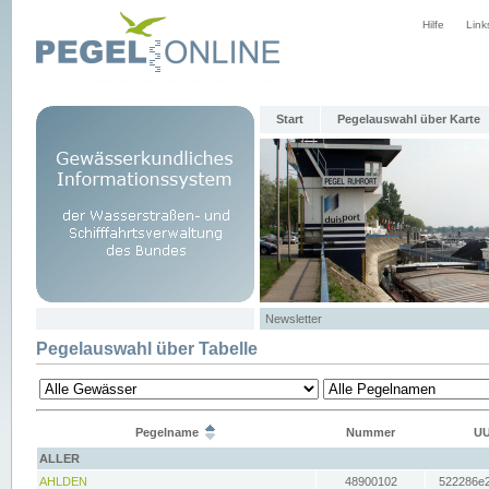
Hilfe
Link
Start
Pegelauswahl über Karte
Newsletter
Pegelauswahl über Tabelle
Pegelname
Nummer
UU
ALLER
AHLDEN
48900102
522286e2