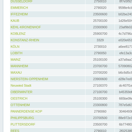
DÜSSELDORF
2750010
8f7e5f92
EMMERICH
2790020
9598e4cb
IFFEZHEIM
23500600
b02be240
KAUB
25700100
1d26e504
KEHL-KRONENHOF
23300900
23af9b02
KOBLENZ
25900700
4c7d796a
KONSTANZ-RHEIN
3329
e020e651
KÖLN
2730010
a6ee8177
LOBITH
2790050
efe13a3d
MAINZ
25100100
a37a9aa3
MANNHEIM
23700700
57090802
MAXAU
23700200
b6c6d5c8
NIERSTEIN-OPPENHEIM
23900600
d28e7ed1
Neuwied Stadt
27100370
dc407f1e
OBERWINTER
27100700
b45359df
OESTRICH
25100300
665be0fe
OTTENHEIM
23300800
787e5d63
PANNERDENSE KOP
2790060
3046493f
PHILIPPSBURG
23700500
88e972e1
PLITTERSDORF
23500700
6b774802
REES
2790010
2f025389