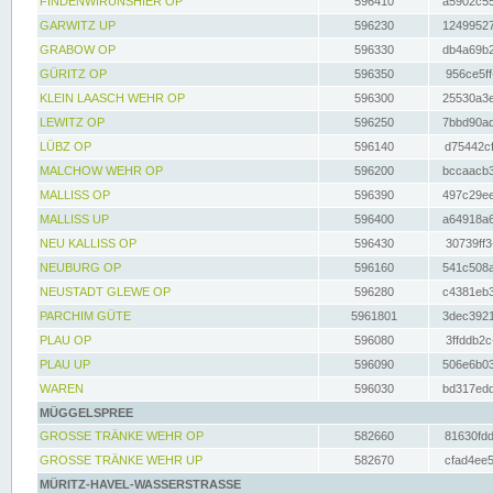
FINDENWIRUNSHIER OP
596410
a5902c55
GARWITZ UP
596230
12499527
GRABOW OP
596330
db4a69b2
GÜRITZ OP
596350
956ce5ff
KLEIN LAASCH WEHR OP
596300
25530a3e
LEWITZ OP
596250
7bbd90ad
LÜBZ OP
596140
d75442cf
MALCHOW WEHR OP
596200
bccaacb3
MALLISS OP
596390
497c29ee
MALLISS UP
596400
a64918a6
NEU KALLISS OP
596430
30739ff3
NEUBURG OP
596160
541c508a
NEUSTADT GLEWE OP
596280
c4381eb3
PARCHIM GÜTE
5961801
3dec3921
PLAU OP
596080
3ffddb2c
PLAU UP
596090
506e6b03
WAREN
596030
bd317edd
MÜGGELSPREE
GROSSE TRÄNKE WEHR OP
582660
81630fdd
GROSSE TRÄNKE WEHR UP
582670
cfad4ee5
MÜRITZ-HAVEL-WASSERSTRASSE