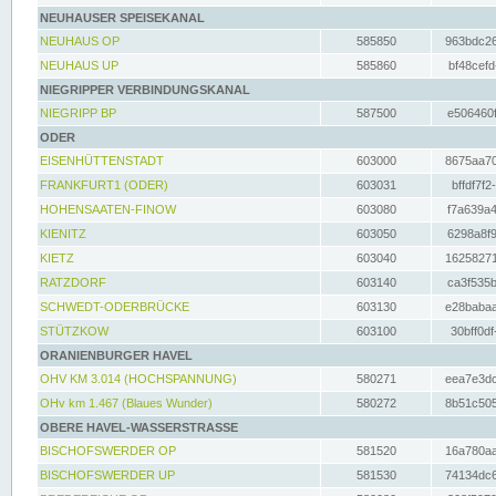
NEUHAUSER SPEISEKANAL
NEUHAUS OP
585850
963bdc26
NEUHAUS UP
585860
bf48cefd
NIEGRIPPER VERBINDUNGSKANAL
NIEGRIPP BP
587500
e506460f
ODER
EISENHÜTTENSTADT
603000
8675aa70
FRANKFURT1 (ODER)
603031
bffdf7f2
HOHENSAATEN-FINOW
603080
f7a639a4
KIENITZ
603050
6298a8f9
KIETZ
603040
16258271
RATZDORF
603140
ca3f535b
SCHWEDT-ODERBRÜCKE
603130
e28babaa
STÜTZKOW
603100
30bff0df
ORANIENBURGER HAVEL
OHV KM 3.014 (HOCHSPANNUNG)
580271
eea7e3dc
OHv km 1.467 (Blaues Wunder)
580272
8b51c505
OBERE HAVEL-WASSERSTRASSE
BISCHOFSWERDER OP
581520
16a780aa
BISCHOFSWERDER UP
581530
74134dc6