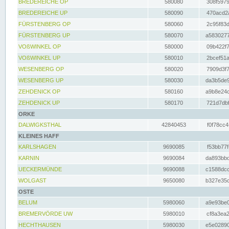
BREDEREICHE OP
580080
308f5979
BREDEREICHE UP
580090
470acd2a
FÜRSTENBERG OP
580060
2c95f83d
FÜRSTENBERG UP
580070
a5830277
VOßWINKEL OP
580000
09b422f7
VOßWINKEL UP
580010
2bcef51a
WESENBERG OP
580020
7909d3f7
WESENBERG UP
580030
da3b5de9
ZEHDENICK OP
580160
a9b8e24c
ZEHDENICK UP
580170
721d7dbf
ORKE
DALWIGKSTHAL
42840453
f0f78cc4
KLEINES HAFF
KARLSHAGEN
9690085
f53bb77f
KARNIN
9690084
da893bbd
UECKERMÜNDE
9690088
c1588dcc
WOLGAST
9650080
b327e35c
OSTE
BELUM
5980060
a9e93be0
BREMERVÖRDE UW
5980010
cf8a3ea2
HECHTHAUSEN
5980030
e5e02890