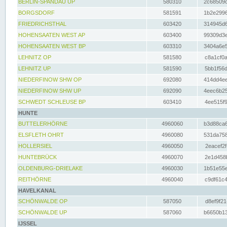
BERLIN-SPANDAU UP
580310
2c68509c
BORGSDORF
581591
1b2e2996
FRIEDRICHSTHAL
603420
314945d6
HOHENSAATEN WEST AP
603400
99309d3e
HOHENSAATEN WEST BP
603310
3404a6e5
LEHNITZ OP
581580
c8a1cf0a
LEHNITZ UP
581590
5bb1f56d
NIEDERFINOW SHW OP
692080
414dd4ee
NIEDERFINOW SHW UP
692090
4eec6b25
SCHWEDT SCHLEUSE BP
603410
4ee515f9
HUNTE
BUTTELERHÖRNE
4960060
b3d88ca6
ELSFLETH OHRT
4960080
531da758
HOLLERSIEL
4960050
2eacef2f
HUNTEBRÜCK
4960070
2e1d458b
OLDENBURG-DRIELAKE
4960030
1b51e55e
REITHÖRNE
4960040
c9df61c4
HAVELKANAL
SCHÖNWALDE OP
587050
d8ef9f21
SCHÖNWALDE UP
587060
b6650b13
IJSSEL