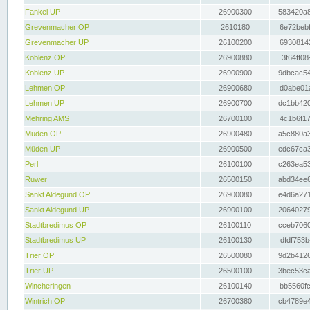
Fankel UP
26900300
583420a8
Grevenmacher OP
2610180
6e72bebf
Grevenmacher UP
26100200
69308142
Koblenz OP
26900880
3f64ff08
Koblenz UP
26900900
9dbcac54
Lehmen OP
26900680
d0abe01a
Lehmen UP
26900700
dc1bb420
Mehring AMS
26700100
4c1b6f17
Müden OP
26900480
a5c880a3
Müden UP
26900500
edc67ca3
Perl
26100100
c263ea53
Ruwer
26500150
abd34ee6
Sankt Aldegund OP
26900080
e4d6a271
Sankt Aldegund UP
26900100
20640279
Stadtbredimus OP
26100110
cceb7060
Stadtbredimus UP
26100130
dfdf753b
Trier OP
26500080
9d2b4126
Trier UP
26500100
3bec53ca
Wincheringen
26100140
bb5560fc
Wintrich OP
26700380
cb4789e4