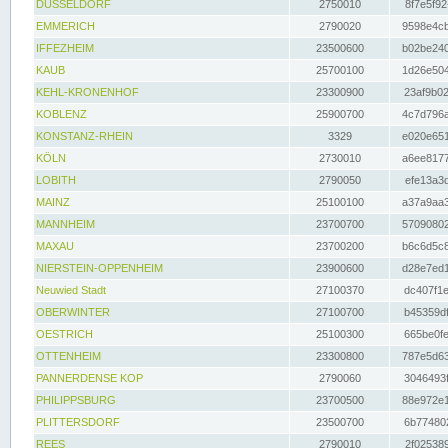
DÜSSELDORF
2750010
8f7e5f92
EMMERICH
2790020
9598e4cb
IFFEZHEIM
23500600
b02be240
KAUB
25700100
1d26e504
KEHL-KRONENHOF
23300900
23af9b02
KOBLENZ
25900700
4c7d796a
KONSTANZ-RHEIN
3329
e020e651
KÖLN
2730010
a6ee8177
LOBITH
2790050
efe13a3d
MAINZ
25100100
a37a9aa3
MANNHEIM
23700700
57090802
MAXAU
23700200
b6c6d5c8
NIERSTEIN-OPPENHEIM
23900600
d28e7ed1
Neuwied Stadt
27100370
dc407f1e
OBERWINTER
27100700
b45359df
OESTRICH
25100300
665be0fe
OTTENHEIM
23300800
787e5d63
PANNERDENSE KOP
2790060
3046493f
PHILIPPSBURG
23700500
88e972e1
PLITTERSDORF
23500700
6b774802
REES
2790010
2f025389