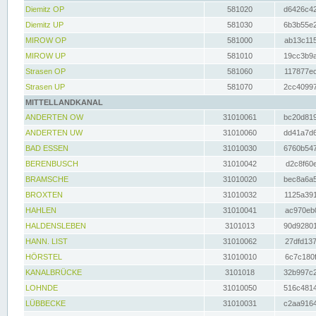
Diemitz OP
581020
d6426c42
Diemitz UP
581030
6b3b55e2
MIROW OP
581000
ab13c115
MIROW UP
581010
19cc3b9a
Strasen OP
581060
117877ec
Strasen UP
581070
2cc40997
MITTELLANDKANAL
ANDERTEN OW
31010061
bc20d819
ANDERTEN UW
31010060
dd41a7d6
BAD ESSEN
31010030
6760b547
BERENBUSCH
31010042
d2c8f60e
BRAMSCHE
31010020
bec8a6a5
BROXTEN
31010032
1125a391
HAHLEN
31010041
ac970eb0
HALDENSLEBEN
3101013
90d92801
HANN. LIST
31010062
27dfd137
HÖRSTEL
31010010
6c7c180f
KANALBRÜCKE
3101018
32b997c2
LOHNDE
31010050
516c4814
LÜBBECKE
31010031
c2aa9164