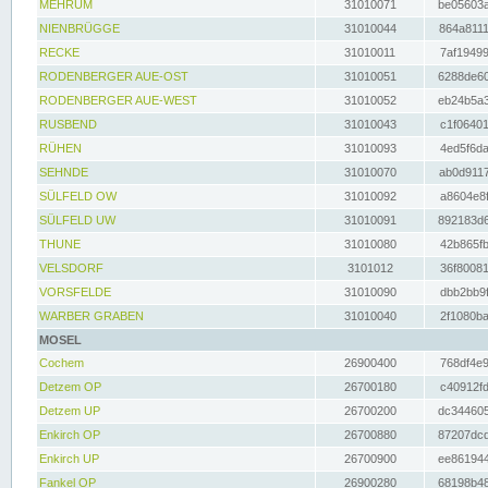
MEHRUM
31010071
be05603a
NIENBRÜGGE
31010044
864a8111
RECKE
31010011
7af19499
RODENBERGER AUE-OST
31010051
6288de60
RODENBERGER AUE-WEST
31010052
eb24b5a3
RUSBEND
31010043
c1f06401
RÜHEN
31010093
4ed5f6da
SEHNDE
31010070
ab0d9117
SÜLFELD OW
31010092
a8604e8f
SÜLFELD UW
31010091
892183d6
THUNE
31010080
42b865fb
VELSDORF
3101012
36f80081
VORSFELDE
31010090
dbb2bb9f
WARBER GRABEN
31010040
2f1080ba
MOSEL
Cochem
26900400
768df4e9
Detzem OP
26700180
c40912fd
Detzem UP
26700200
dc344605
Enkirch OP
26700880
87207dcd
Enkirch UP
26700900
ee861944
Fankel OP
26900280
68198b48