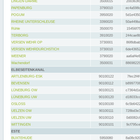
LINGEN-DARME
3500015
200363fc
PAPENBURG
3790010
ec4a598d
POGUM
3950020
5d1e4350
RHEINE UNTERSCHLEUSE
3390020
50a449ba
Rühle
3500070
15456f75
TERBORG
3910020
244cae8b
VERSEN WEHR OP
3730001
86f8dbab
VERSEN WEHRDURCHSTICH
3730010
6de43652
WEENER
3790020
aa6af4e6
Wachendorf
3500031
88698229
ELBESEITENKANAL
ARTLENBURG-ESK
90100122
7fec2f4f
BEVENSEN
90100112
b8997708
LÜNEBURG OW
90100121
c7364d1e
LÜNEBURG UW
90100120
d18033cd
OSLOSS
90100100
6c5b6422
UELZEN OW
90100111
728bd3e3
UELZEN UW
90100110
0d0082cf
WITTINGEN
90100101
9cf795ce
ESTE
BUXTEHUDE
5950080
8a08c920