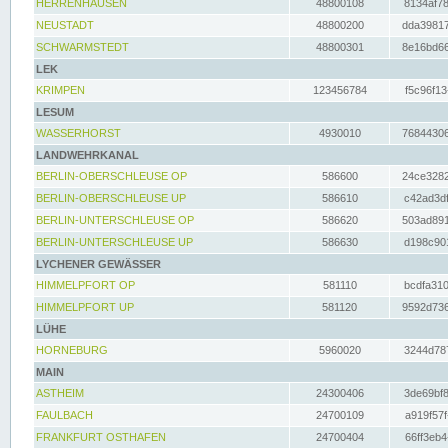
HERRENHAUSEN
48800108
8134af78
NEUSTADT
48800200
dda39817
SCHWARMSTEDT
48800301
8e16bd66
LEK
KRIMPEN
123456784
f5c96f13
LESUM
WASSERHORST
4930010
76844306
LANDWEHRKANAL
BERLIN-OBERSCHLEUSE OP
586600
24ce3282
BERLIN-OBERSCHLEUSE UP
586610
c42ad3df
BERLIN-UNTERSCHLEUSE OP
586620
503ad891
BERLIN-UNTERSCHLEUSE UP
586630
d198c901
LYCHENER GEWÄSSER
HIMMELPFORT OP
581110
bcdfa310
HIMMELPFORT UP
581120
9592d736
LÜHE
HORNEBURG
5960020
3244d787
MAIN
ASTHEIM
24300406
3de69bf8
FAULBACH
24700109
a919f57f
FRANKFURT OSTHAFEN
24700404
66ff3eb4