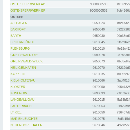
OSTE-SPERRWERK AP
9000000590
8c3295dc
OSTE-SPERRWERK BP
9000000532
7cb4566b
OSTSEE
ALTHAGEN
9650024
b8d05bf9
BARHÖFT
9650040
09227288
BARTH
9650030
00c33ed9
ECKERNFÖRDE
9610045
1faa9b2c
FLENSBURG
9610010
9e19c411
GREIFSWALD OIE
9690078
087b6386
GREIFSWALD-WIECK
9650073
6b53ef42
HEILIGENHAFEN
9610070
06219dd9
KAPPELN
9610035
b09f2243
KIEL-HOLTENAU
9610066
3ad4013f
KLOSTER
9670050
905e7328
KOSEROW
9690093
c0f33a36
LANGBALLIGAU
9610015
5a33bf14
LAUTERBACH
9670063
91922b9b
LT KIEL
9610050
736437d7
MARIENLEUCHTE
9610075
8effc15d
NEUENDORF HAFEN
9670046
492f85b8