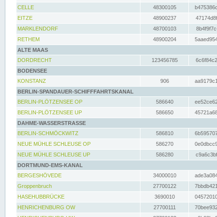
CELLE
48300105
b475386c
EITZE
48900237
47174d8f
MARKLENDORF
48700103
8b4f9f7c
RETHEM
48900204
5aaed954
ALTE MAAS
DORDRECHT
123456785
6c6f84c2
BODENSEE
KONSTANZ
906
aa9179c1
BERLIN-SPANDAUER-SCHIFFFAHRTSKANAL
BERLIN-PLÖTZENSEE OP
586640
ee52ce62
BERLIN-PLÖTZENSEE UP
586650
45721a68
DAHME-WASSERSTRASSE
BERLIN-SCHMÖCKWITZ
586810
6b595707
NEUE MÜHLE SCHLEUSE OP
586270
0e0dbcc9
NEUE MÜHLE SCHLEUSE UP
586280
c9a6c3bf
DORTMUND-EMS-KANAL
BERGESHÖVEDE
34000010
ade3a084
Groppenbruch
27700122
7bbdb421
HASEHUBBRÜCKE
3690010
04572010
HENRICHENBURG OW
27700111
70bee932