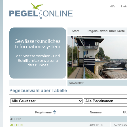
Hilfe
Link
Start
Pegelauswahl über Karte
Newsletter
Pegelauswahl über Tabelle
Pegelname
Nummer
UU
ALLER
AHLDEN
48900102
522286e2