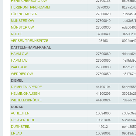
HENRICHENBURG UW
27700133
e6b68bc2
HERBRUM HAFENDAMM
3770030
8177a148
LÜDINGHAUSEN
27800020
f5bc4a51
MÜNSTER OW
27800040
ccd3e8f1
MÜNSTER UW
27800030
ed260406
RHEDE
3770040
16508b11
VERSEN TRENNSPITZE
25463
0024cc40
DATTELN-HAMM-KANAL
HAMM OW
27800060
4dbce62d
HAMM UW
27800080
4ef9dd9c
WALTROP
27800090
facc5c16
WERRIES OW
27800050
d31767ef
DIEMEL
DIEMELTALSPERRE
44100104
5cdc6555
HELMINGHAUSEN
44100206
33092c28
WILHELMSBRÜCKE
44100024
7deedc21
DONAU
ACHLEITEN
10094006
c389c9e2
DEGGENDORF
10081004
53d40547
DÜRNSTEIN
42012
ce4e3050
ERLAU
10096001
99619dc5