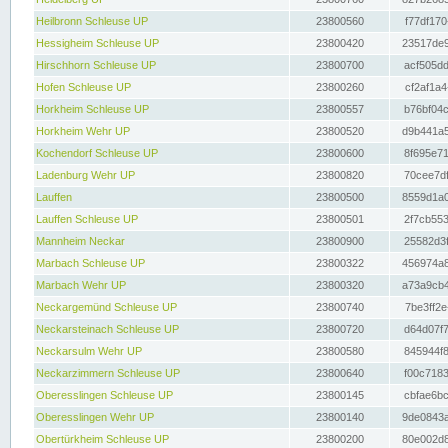
Heilbronn Schleuse UP
23800560
f77df170
Hessigheim Schleuse UP
23800420
23517de9
Hirschhorn Schleuse UP
23800700
acf505dd
Hofen Schleuse UP
23800260
cf2af1a4
Horkheim Schleuse UP
23800557
b76bf04c
Horkheim Wehr UP
23800520
d9b441a5
Kochendorf Schleuse UP
23800600
8f695e71
Ladenburg Wehr UP
23800820
70cee7df
Lauffen
23800500
8559d1a0
Lauffen Schleuse UP
23800501
2f7cb553
Mannheim Neckar
23800900
25582d3f
Marbach Schleuse UP
23800322
456974a8
Marbach Wehr UP
23800320
a73a9cb4
Neckargemünd Schleuse UP
23800740
7be3ff2e
Neckarsteinach Schleuse UP
23800720
d64d07f7
Neckarsulm Wehr UP
23800580
845944f8
Neckarzimmern Schleuse UP
23800640
f00c7183
Oberesslingen Schleuse UP
23800145
cbfae6bc
Oberesslingen Wehr UP
23800140
9de0843a
Obertürkheim Schleuse UP
23800200
80e002d8