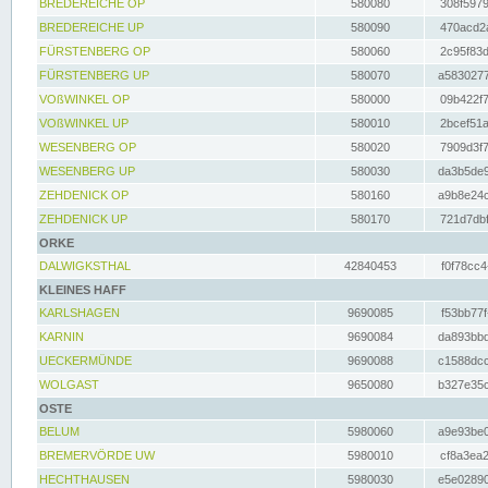
BREDEREICHE OP
580080
308f5979
BREDEREICHE UP
580090
470acd2a
FÜRSTENBERG OP
580060
2c95f83d
FÜRSTENBERG UP
580070
a5830277
VOßWINKEL OP
580000
09b422f7
VOßWINKEL UP
580010
2bcef51a
WESENBERG OP
580020
7909d3f7
WESENBERG UP
580030
da3b5de9
ZEHDENICK OP
580160
a9b8e24c
ZEHDENICK UP
580170
721d7dbf
ORKE
DALWIGKSTHAL
42840453
f0f78cc4
KLEINES HAFF
KARLSHAGEN
9690085
f53bb77f
KARNIN
9690084
da893bbd
UECKERMÜNDE
9690088
c1588dcc
WOLGAST
9650080
b327e35c
OSTE
BELUM
5980060
a9e93be0
BREMERVÖRDE UW
5980010
cf8a3ea2
HECHTHAUSEN
5980030
e5e02890