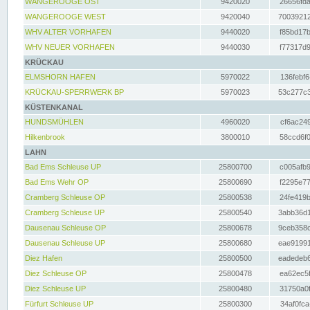
WANGEROOGE OST
9420020
26656fda
WANGEROOGE WEST
9420040
70039212
WHV ALTER VORHAFEN
9440020
f85bd17b
WHV NEUER VORHAFEN
9440030
f77317d9
KRÜCKAU
ELMSHORN HAFEN
5970022
136febf6
KRÜCKAU-SPERRWERK BP
5970023
53c277c3
KÜSTENKANAL
HUNDSMÜHLEN
4960020
cf6ac249
Hilkenbrook
3800010
58ccd6f0
LAHN
Bad Ems Schleuse UP
25800700
c005afb9
Bad Ems Wehr OP
25800690
f2295e77
Cramberg Schleuse OP
25800538
24fe419b
Cramberg Schleuse UP
25800540
3abb36d1
Dausenau Schleuse OP
25800678
9ceb358c
Dausenau Schleuse UP
25800680
eae91991
Diez Hafen
25800500
eadedeb6
Diez Schleuse OP
25800478
ea62ec5f
Diez Schleuse UP
25800480
31750a0f
Fürfurt Schleuse UP
25800300
34af0fca