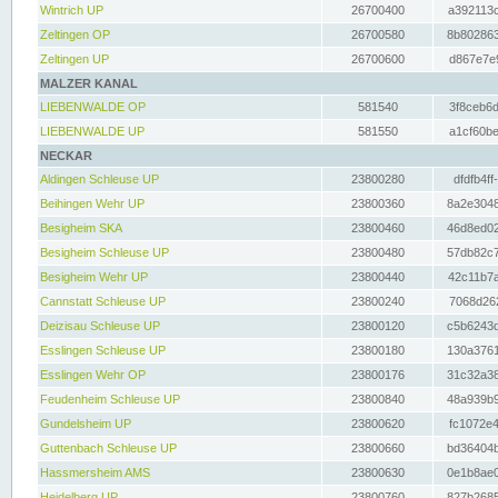
Wintrich UP
26700400
a392113c
Zeltingen OP
26700580
8b802863
Zeltingen UP
26700600
d867e7e9
MALZER KANAL
LIEBENWALDE OP
581540
3f8ceb6d
LIEBENWALDE UP
581550
a1cf60be
NECKAR
Aldingen Schleuse UP
23800280
dfdfb4ff
Beihingen Wehr UP
23800360
8a2e3048
Besigheim SKA
23800460
46d8ed02
Besigheim Schleuse UP
23800480
57db82c7
Besigheim Wehr UP
23800440
42c11b7a
Cannstatt Schleuse UP
23800240
7068d262
Deizisau Schleuse UP
23800120
c5b6243d
Esslingen Schleuse UP
23800180
130a3761
Esslingen Wehr OP
23800176
31c32a38
Feudenheim Schleuse UP
23800840
48a939b9
Gundelsheim UP
23800620
fc1072e4
Guttenbach Schleuse UP
23800660
bd36404b
Hassmersheim AMS
23800630
0e1b8ae0
Heidelberg UP
23800760
827b2685