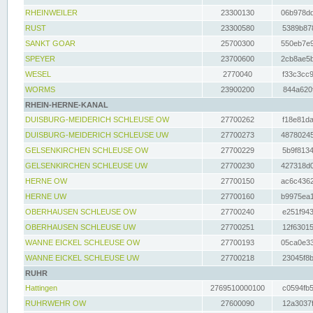
RHEINWEILER
23300130
06b978dd
RUST
23300580
5389b878
SANKT GOAR
25700300
550eb7e9
SPEYER
23700600
2cb8ae5b
WESEL
2770040
f33c3cc9
WORMS
23900200
844a620f
RHEIN-HERNE-KANAL
DUISBURG-MEIDERICH SCHLEUSE OW
27700262
f18e81da
DUISBURG-MEIDERICH SCHLEUSE UW
27700273
48780245
GELSENKIRCHEN SCHLEUSE OW
27700229
5b9f8134
GELSENKIRCHEN SCHLEUSE UW
27700230
427318d0
HERNE OW
27700150
ac6c4362
HERNE UW
27700160
b9975ea1
OBERHAUSEN SCHLEUSE OW
27700240
e251f943
OBERHAUSEN SCHLEUSE UW
27700251
12f63015
WANNE EICKEL SCHLEUSE OW
27700193
05ca0e33
WANNE EICKEL SCHLEUSE UW
27700218
23045f8b
RUHR
Hattingen
2769510000100
c0594fb5
RUHRWEHR OW
27600090
12a3037f