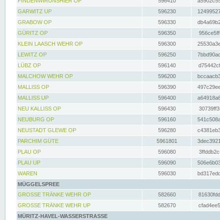
FINDENWIRUNSHIER OP
596410
a5902c55
GARWITZ UP
596230
12499527
GRABOW OP
596330
db4a69b2
GÜRITZ OP
596350
956ce5ff
KLEIN LAASCH WEHR OP
596300
25530a3e
LEWITZ OP
596250
7bbd90ad
LÜBZ OP
596140
d75442cf
MALCHOW WEHR OP
596200
bccaacb3
MALLISS OP
596390
497c29ee
MALLISS UP
596400
a64918a6
NEU KALLISS OP
596430
30739ff3
NEUBURG OP
596160
541c508a
NEUSTADT GLEWE OP
596280
c4381eb3
PARCHIM GÜTE
5961801
3dec3921
PLAU OP
596080
3ffddb2c
PLAU UP
596090
506e6b03
WAREN
596030
bd317edd
MÜGGELSPREE
GROSSE TRÄNKE WEHR OP
582660
81630fdd
GROSSE TRÄNKE WEHR UP
582670
cfad4ee5
MÜRITZ-HAVEL-WASSERSTRASSE