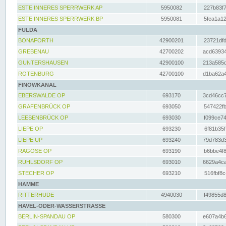
ESTE INNERES SPERRWERK AP
5950082
227b83f7
ESTE INNERES SPERRWERK BP
5950081
5fea1a12
FULDA
BONAFORTH
42900201
23721dfd
GREBENAU
42700202
acd63934
GUNTERSHAUSEN
42900100
213a585d
ROTENBURG
42700100
d1ba62a4
FINOWKANAL
EBERSWALDE OP
693170
3cd46cc7
GRAFENBRÜCK OP
693050
547422fb
LEESENBRÜCK OP
693030
f099ce74
LIEPE OP
693230
6f81b35f
LIEPE UP
693240
79d783d3
RAGÖSE OP
693190
b6bbe4f8
RUHLSDORF OP
693010
6629a4ca
STECHER OP
693210
516fbf8c
HAMME
RITTERHUDE
4940030
f49855d8
HAVEL-ODER-WASSERSTRASSE
BERLIN-SPANDAU OP
580300
e607a4b6