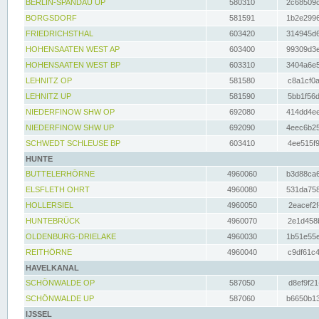
BERLIN-SPANDAU UP
580310
2c68509c
BORGSDORF
581591
1b2e2996
FRIEDRICHSTHAL
603420
314945d6
HOHENSAATEN WEST AP
603400
99309d3e
HOHENSAATEN WEST BP
603310
3404a6e5
LEHNITZ OP
581580
c8a1cf0a
LEHNITZ UP
581590
5bb1f56d
NIEDERFINOW SHW OP
692080
414dd4ee
NIEDERFINOW SHW UP
692090
4eec6b25
SCHWEDT SCHLEUSE BP
603410
4ee515f9
HUNTE
BUTTELERHÖRNE
4960060
b3d88ca6
ELSFLETH OHRT
4960080
531da758
HOLLERSIEL
4960050
2eacef2f
HUNTEBRÜCK
4960070
2e1d458b
OLDENBURG-DRIELAKE
4960030
1b51e55e
REITHÖRNE
4960040
c9df61c4
HAVELKANAL
SCHÖNWALDE OP
587050
d8ef9f21
SCHÖNWALDE UP
587060
b6650b13
IJSSEL