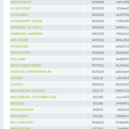
GEESTHACHT
5930060
44f7e955
GLÜCKSTADT
5970035
1f1bbed7
GORLEBEN
5910020
ac507f42
GRAUERORT REEDE
5970026
7398029b
HAMBURG ST. PAULI
5952050
d488c5cc
HAMBURG-HARBURG
5952025
706e5110
HETLINGEN
5970010
599c23b1
HITZACKER
5920010
a26e57c9
HOHNSTORF
5930040
d9289367
KOLLMAR
5970025
3ed90357
KRAUTSAND REEDE
5970031
8c20b4dc
KRÜCKAU-SPERRWERK AP
5970024
a653eb04
LENZEN
503120
c80a4f21
LÜHORT
5960010
8d18d129
MAGDEBURG-BUCKAU
502170
b8567c1e
MAGDEBURG-STROMBRÜCKE
502180
ccccb57f
MEISSEN
501080
24440872
MÜGGENDORF
503070
48f2661f
MÜHLBERG
501160
16b9b4e7
NEU DARCHAU
5930010
67d6e882
NIEGRIPP AP
502240
3adf88fd