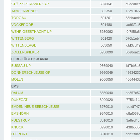
STÖR-SPERRWERK AP
5970041
d9acdbec
TANGERMÜNDE
502350
13e91b77
TORGAU
501261
83bbaedb
VOCKERODE
501480
ae93f2a5
WEHR GEESTHACHT UP
5930062
0f7f58a8
WITTENBERG
501420
070b1eb4
WITTENBERGE
503050
cbf3cd49
ZOLLENSPIEKER
5930090
3de8ea26
ELBE-LÜBECK-KANAL
BÜSSAU UP
9669040
bf7bb8e8
DONNERSCHLEUSE OP
9660049
45634232
MÖLLN
9660050
46644438
EMS
DALUM
3550040
ad357e52
DUKEGAT
3990020
7753c1fa
EMDEN NEUE SEESCHLEUSE
3970010
edfdf747
EMSHÖRN
9340010
c8af067c
FUESTRUP
3310010
3a8ed45f
KNOCK
3990010
438b565e
LEERORT
3910010
abb23dad