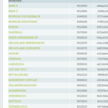
NORDSEE
BAKE A
9510063
e8daa3e2
BAKE Z
9510066
104fdc24
BORKUM FISCHERBALJE
9340020
8727ebfd
BORKUM SÜDSTRAND
9340030
478f21e9
BÜSUM
9510095
5287a3e1
DAGEBÜLL
9570040
6233e901
EIDER-SPERRWERK AP
9530010
04acd7e5
HELGOLAND BINNENHAFEN
9510070
c0ec139b
HELGOLAND SÜDHAFEN
9510075
0d8233b8
HUSUM
9530020
e114aeec
HÖRNUM
9570050
733755fd
LANGEOOG
9390010
a0c1dcb6
LIST AUF SYLT
9570070
5e92d73f
MITTELGRUND
9510132
3ff99b92
NORDERNEY RIFFGAT
9360010
c0244c0e
PELLWORM ANLEGER
9550021
2852b9ab
SCHARHÖRN
9510060
f0197bcf
SPIEKEROOG
9410010
662c4b5e
WITTDÜN
9570010
9c4c11f2
ZEHNERLOCH
9510010
e574d0af