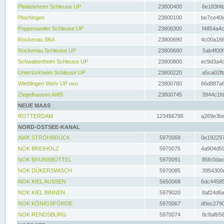
Pleidelsheim Schleuse UP
23800400
6e183f4b
Plochingen
23800100
be7ce40e
Poppenweiler Schleuse UP
23800300
f4854a4c
Rockenau SKA
23800690
4c00a166
Rockenau Schleuse UP
23800680
5ab4f00f
Schwabenheim Schleuse UP
23800800
ec9d3a4d
Untertürkheim Schleuse UP
23800220
a5ca02fb
Wieblingen Wehr UP neu
23800780
66d887a6
Ziegelhausen AMS
23800745
3944c1fd
NEUE MAAS
ROTTERDAM
123456786
a269e3be
NORD-OSTSEE-KANAL
AWK STROHBRÜCK
5970069
0e192297
NOK BREIHOLZ
5970075
4a904d59
NOK BRUNSBÜTTEL
5970091
85fc0dac
NOK DÜKERSWISCH
5970085
3954300d
NOK KIEL AUSSEN
5650068
6dc44585
NOK KIEL BINNEN
5979020
8af24d6a
NOK KÖNIGSFÖRDE
5970067
d0ec2790
NOK RENDSBURG
5970074
8c8afb56