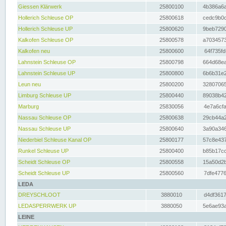
Giessen Klärwerk
25800100
4b386a6a
Hollerich Schleuse OP
25800618
cedc9b0c
Hollerich Schleuse UP
25800620
9beb7290
Kalkofen Schleuse OP
25800578
a7034573
Kalkofen neu
25800600
64f735fd
Lahnstein Schleuse OP
25800798
664d68ea
Lahnstein Schleuse UP
25800800
6b6b31e2
Leun neu
25800200
32807065
Limburg Schleuse UP
25800440
89038b42
Marburg
25830056
4e7a6cfa
Nassau Schleuse OP
25800638
29cb44a2
Nassau Schleuse UP
25800640
3a90a346
Niederbiel Schleuse Kanal OP
25800177
57c8e437
Runkel Schleuse UP
25800400
b85b17cc
Scheidt Schleuse OP
25800558
15a50d2b
Scheidt Schleuse UP
25800560
7dfe4776
LEDA
DREYSCHLOOT
3880010
d4df3617
LEDASPERRWERK UP
3880050
5e6ae93a
LEINE