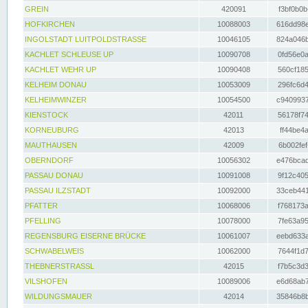
GREIN
420091
f3bf0b0b
HOFKIRCHEN
10088003
616dd98e
INGOLSTADT LUITPOLDSTRASSE
10046105
824a046b
KACHLET SCHLEUSE UP
10090708
0fd56e0a
KACHLET WEHR UP
10090408
560cf185
KELHEIM DONAU
10053009
296fc6d4
KELHEIMWINZER
10054500
c9409937
KIENSTOCK
42011
56178f74
KORNEUBURG
42013
ff44be4a
MAUTHAUSEN
42009
6b002fef
OBERNDORF
10056302
e476bcad
PASSAU DONAU
10091008
9f12c405
PASSAU ILZSTADT
10092000
33ceb441
PFATTER
10068006
f768173a
PFELLING
10078000
7fe63a95
REGENSBURG EISERNE BRÜCKE
10061007
eebd633a
SCHWABELWEIS
10062000
7644f1d7
THEBNERSTRASSL
42015
f7b5c3d3
VILSHOFEN
10089006
e6d68ab7
WILDUNGSMAUER
42014
35846b8b