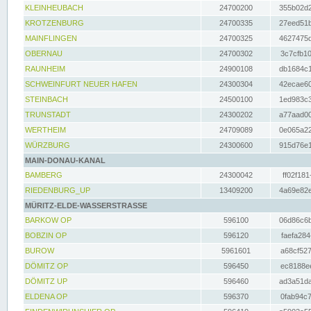
KLEINHEUBACH
24700200
355b02d2
KROTZENBURG
24700335
27eed51b
MAINFLINGEN
24700325
4627475d
OBERNAU
24700302
3c7cfb10
RAUNHEIM
24900108
db1684c1
SCHWEINFURT NEUER HAFEN
24300304
42ecae60
STEINBACH
24500100
1ed983c3
TRUNSTADT
24300202
a77aad00
WERTHEIM
24709089
0e065a22
WÜRZBURG
24300600
915d76e1
MAIN-DONAU-KANAL
BAMBERG
24300042
ff02f181
RIEDENBURG_UP
13409200
4a69e82e
MÜRITZ-ELDE-WASSERSTRASSE
BARKOW OP
596100
06d86c6b
BOBZIN OP
596120
faefa284
BUROW
5961601
a68cf527
DÖMITZ OP
596450
ec8188ee
DÖMITZ UP
596460
ad3a51da
ELDENA OP
596370
0fab94c7