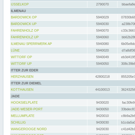
IJSSELKOP
2790070
bbaefa8e
ILMENAU
BARDOWICK OP
5940029
07830b68
BARDOWICK UP
5940030
a238b70f
FAHRENHOLZ OP
5940070
c33c3667
FAHRENHOLZ UP
5940060
bb62b28f
ILMENAU SPERRWERK AP
5940080
6b05e8dc
LÜNE
5940020
d7a8df36
WITTORF OP
5940049
eb3d4195
WITTORF UP
5940050
308c39b6
ITTER ZUR EDER
HERZHAUSEN
42800218
855205e7
ITTER ZUR DIEMEL
KOTTHAUSEN
44100013
36243256
JADE
HOOKSIELPLATE
9430020
fac30fe9
JADE-WESER-PORT
9430050
33bdec83
MELLUMPLATE
9420010
c8b9a2b6
SCHILLIG
9430030
b1cda5a0
WANGEROOGE NORD
9420030
c41d42b1