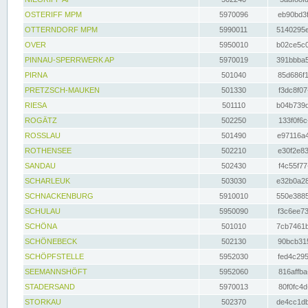
OSTERIFF MPM
5970096
eb90bd3f
OTTERNDORF MPM
5990011
5140295e
OVER
5950010
b02ce5c0
PINNAU-SPERRWERK AP
5970019
391bbba5
PIRNA
501040
85d686f1
PRETZSCH-MAUKEN
501330
f3dc8f07
RIESA
501110
b04b739d
ROGÄTZ
502250
133f0f6c
ROSSLAU
501490
e97116a4
ROTHENSEE
502210
e30f2e83
SANDAU
502430
f4c55f77
SCHARLEUK
503030
e32b0a28
SCHNACKENBURG
5910010
550e3885
SCHULAU
5950090
f3c6ee73
SCHÖNA
501010
7cb7461b
SCHÖNEBECK
502130
90bcb315
SCHÖPFSTELLE
5952030
fed4c295
SEEMANNSHÖFT
5952060
816affba
STADERSAND
5970013
80f0fc4d
STORKAU
502370
de4cc1db