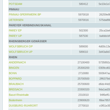
POTSDAM
580412
5e10e1e7
PINNAU
PINNAU-SPERRWERK BP
5970018
26259e8f
UETERSEN
5970016
575da86f
PAREYER VERBINDUNGSKANAL
PAREY EP
502300
25ca1bef
PAREY UP
587530
bafddcbf
RHEINSBERGER GEWÄSSER
WOLFSBRUCH OP
589000
4d00c13e
WOLFSBRUCH UP
589010
3d43a8d7
RHEIN
ANDERNACH
27100400
5735892a
BINGEN
25300200
0309cd61
BONN
2710080
593647aa
BOPPARD
25700500
2ff6379d
BRAUBACH
25700600
d6dc44d1
BREISACH
23300320
9da1ad2b
Basel-Rheinhalle
2310010
94f6eff1
Bodenheim
23900620
f6be7857
DUISBURG-RUHRORT
2770010
c0f51e35