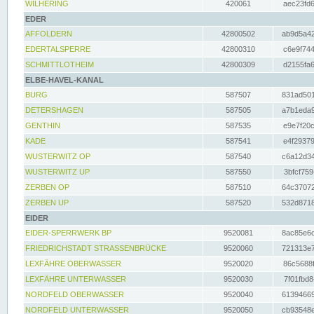
WILHERING
420061
aec23fd6
EDER
AFFOLDERN
42800502
ab9d5a42
EDERTALSPERRE
42800310
c6e9f744
SCHMITTLOTHEIM
42800309
d2155fa6
ELBE-HAVEL-KANAL
BURG
587507
831ad501
DETERSHAGEN
587505
a7b1eda9
GENTHIN
587535
e9e7f20c
KADE
587541
e4f29379
WUSTERWITZ OP
587540
c6a12d34
WUSTERWITZ UP
587550
3bfcf759
ZERBEN OP
587510
64c37072
ZERBEN UP
587520
532d8718
EIDER
EIDER-SPERRWERK BP
9520081
8ac85e6c
FRIEDRICHSTADT STRASSENBRÜCKE
9520060
721313e7
LEXFÄHRE OBERWASSER
9520020
86c5688f
LEXFÄHRE UNTERWASSER
9520030
7f01fbd8
NORDFELD OBERWASSER
9520040
61394669
NORDFELD UNTERWASSER
9520050
cb93548e