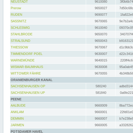
NEUSTADT
9610080
3f0b6b74
Prerow
9650027
7d50c68c
RUDEN
9690077
1fa822e6
SASSNITZ
9670065
9e7b2a4d
SCHLESWIG
9610040
09370c05
STAHLBRODE
9650070
340707f4
STRALSUND
9650043
b9163121
THIESSOW
9670067
d1c9bb3c
TIMMENDORF POEL
9630007
d22c341b
WARNEMÜNDE
9640015
220ff4c6
WISMAR-BAUMHAUS
9630008
95a0ab45
WITTOWER FÄHRE
9670055
4b348b56
ORANIENBURGER KANAL
SACHSENHAUSEN OP
580240
adbd3144
SACHSENHAUSEN UP
581840
0a6fe221
PEENE
AALBUDE
9660009
8ba772ed
ANKLAM
9660001
22fd01e0
DEMMIN
9660007
b7e238e8
JARMEN
9660005
a3328262
POTSDAMER HAVEL