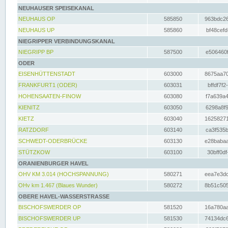
NEUHAUSER SPEISEKANAL
NEUHAUS OP
585850
963bdc26
NEUHAUS UP
585860
bf48cefd
NIEGRIPPER VERBINDUNGSKANAL
NIEGRIPP BP
587500
e506460f
ODER
EISENHÜTTENSTADT
603000
8675aa70
FRANKFURT1 (ODER)
603031
bffdf7f2
HOHENSAATEN-FINOW
603080
f7a639a4
KIENITZ
603050
6298a8f9
KIETZ
603040
16258271
RATZDORF
603140
ca3f535b
SCHWEDT-ODERBRÜCKE
603130
e28babaa
STÜTZKOW
603100
30bff0df
ORANIENBURGER HAVEL
OHV KM 3.014 (HOCHSPANNUNG)
580271
eea7e3dc
OHv km 1.467 (Blaues Wunder)
580272
8b51c505
OBERE HAVEL-WASSERSTRASSE
BISCHOFSWERDER OP
581520
16a780aa
BISCHOFSWERDER UP
581530
74134dc6