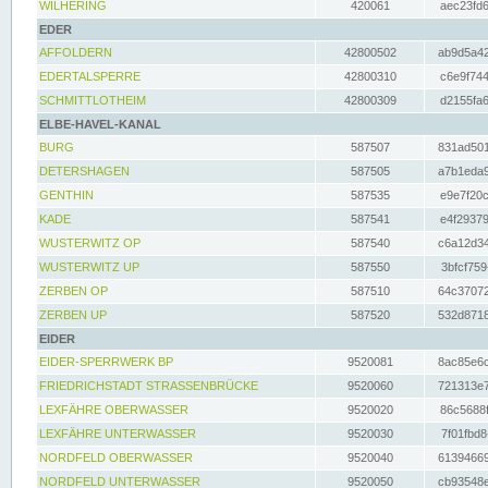
WILHERING
420061
aec23fd6
EDER
AFFOLDERN
42800502
ab9d5a42
EDERTALSPERRE
42800310
c6e9f744
SCHMITTLOTHEIM
42800309
d2155fa6
ELBE-HAVEL-KANAL
BURG
587507
831ad501
DETERSHAGEN
587505
a7b1eda9
GENTHIN
587535
e9e7f20c
KADE
587541
e4f29379
WUSTERWITZ OP
587540
c6a12d34
WUSTERWITZ UP
587550
3bfcf759
ZERBEN OP
587510
64c37072
ZERBEN UP
587520
532d8718
EIDER
EIDER-SPERRWERK BP
9520081
8ac85e6c
FRIEDRICHSTADT STRASSENBRÜCKE
9520060
721313e7
LEXFÄHRE OBERWASSER
9520020
86c5688f
LEXFÄHRE UNTERWASSER
9520030
7f01fbd8
NORDFELD OBERWASSER
9520040
61394669
NORDFELD UNTERWASSER
9520050
cb93548e