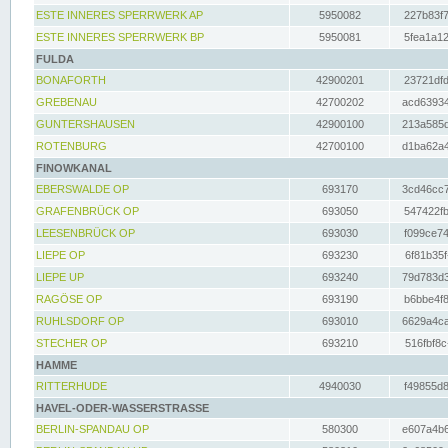
ESTE INNERES SPERRWERK AP
5950082
227b83f7
ESTE INNERES SPERRWERK BP
5950081
5fea1a12
FULDA
BONAFORTH
42900201
23721dfd
GREBENAU
42700202
acd63934
GUNTERSHAUSEN
42900100
213a585d
ROTENBURG
42700100
d1ba62a4
FINOWKANAL
EBERSWALDE OP
693170
3cd46cc7
GRAFENBRÜCK OP
693050
547422fb
LEESENBRÜCK OP
693030
f099ce74
LIEPE OP
693230
6f81b35f
LIEPE UP
693240
79d783d3
RAGÖSE OP
693190
b6bbe4f8
RUHLSDORF OP
693010
6629a4ca
STECHER OP
693210
516fbf8c
HAMME
RITTERHUDE
4940030
f49855d8
HAVEL-ODER-WASSERSTRASSE
BERLIN-SPANDAU OP
580300
e607a4b6