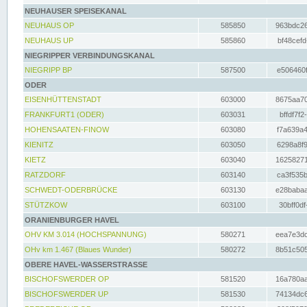
NEUHAUSER SPEISEKANAL
NEUHAUS OP
585850
963bdc26
NEUHAUS UP
585860
bf48cefd
NIEGRIPPER VERBINDUNGSKANAL
NIEGRIPP BP
587500
e506460f
ODER
EISENHÜTTENSTADT
603000
8675aa70
FRANKFURT1 (ODER)
603031
bffdf7f2
HOHENSAATEN-FINOW
603080
f7a639a4
KIENITZ
603050
6298a8f9
KIETZ
603040
16258271
RATZDORF
603140
ca3f535b
SCHWEDT-ODERBRÜCKE
603130
e28babaa
STÜTZKOW
603100
30bff0df
ORANIENBURGER HAVEL
OHV KM 3.014 (HOCHSPANNUNG)
580271
eea7e3dc
OHv km 1.467 (Blaues Wunder)
580272
8b51c505
OBERE HAVEL-WASSERSTRASSE
BISCHOFSWERDER OP
581520
16a780aa
BISCHOFSWERDER UP
581530
74134dc6