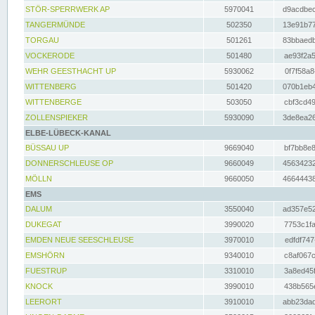
STÖR-SPERRWERK AP
5970041
d9acdbec
TANGERMÜNDE
502350
13e91b77
TORGAU
501261
83bbaedb
VOCKERODE
501480
ae93f2a5
WEHR GEESTHACHT UP
5930062
0f7f58a8
WITTENBERG
501420
070b1eb4
WITTENBERGE
503050
cbf3cd49
ZOLLENSPIEKER
5930090
3de8ea26
ELBE-LÜBECK-KANAL
BÜSSAU UP
9669040
bf7bb8e8
DONNERSCHLEUSE OP
9660049
45634232
MÖLLN
9660050
46644438
EMS
DALUM
3550040
ad357e52
DUKEGAT
3990020
7753c1fa
EMDEN NEUE SEESCHLEUSE
3970010
edfdf747
EMSHÖRN
9340010
c8af067c
FUESTRUP
3310010
3a8ed45f
KNOCK
3990010
438b565e
LEERORT
3910010
abb23dad