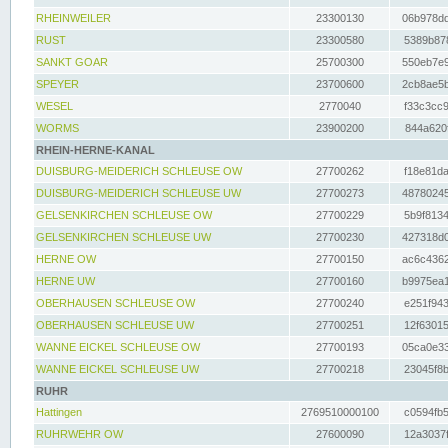
RHEINWEILER
23300130
06b978dd
RUST
23300580
5389b878
SANKT GOAR
25700300
550eb7e9
SPEYER
23700600
2cb8ae5b
WESEL
2770040
f33c3cc9
WORMS
23900200
844a620f
RHEIN-HERNE-KANAL
DUISBURG-MEIDERICH SCHLEUSE OW
27700262
f18e81da
DUISBURG-MEIDERICH SCHLEUSE UW
27700273
48780245
GELSENKIRCHEN SCHLEUSE OW
27700229
5b9f8134
GELSENKIRCHEN SCHLEUSE UW
27700230
427318d0
HERNE OW
27700150
ac6c4362
HERNE UW
27700160
b9975ea1
OBERHAUSEN SCHLEUSE OW
27700240
e251f943
OBERHAUSEN SCHLEUSE UW
27700251
12f63015
WANNE EICKEL SCHLEUSE OW
27700193
05ca0e33
WANNE EICKEL SCHLEUSE UW
27700218
23045f8b
RUHR
Hattingen
2769510000100
c0594fb5
RUHRWEHR OW
27600090
12a3037f