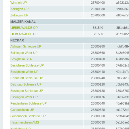
Wintrich UP
26700400
a392113c
Zeltingen OP
26700580
8b802863
Zeltingen UP
26700600
d867e7e9
MALZER KANAL
LIEBENWALDE OP
581540
3f8ceb6d
LIEBENWALDE UP
581550
a1cf60be
NECKAR
Aldingen Schleuse UP
23800280
dfdfb4ff
Beihingen Wehr UP
23800360
8a2e3048
Besigheim SKA
23800460
46d8ed02
Besigheim Schleuse UP
23800480
57db82c7
Besigheim Wehr UP
23800440
42c11b7a
Cannstatt Schleuse UP
23800240
7068d262
Deizisau Schleuse UP
23800120
c5b6243d
Esslingen Schleuse UP
23800180
130a3761
Esslingen Wehr OP
23800176
31c32a38
Feudenheim Schleuse UP
23800840
48a939b9
Gundelsheim UP
23800620
fc1072e4
Guttenbach Schleuse UP
23800660
bd36404b
Hassmersheim AMS
23800630
0e1b8ae0
Heidelberg UP
23800760
827b2685