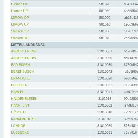
Diemitz OP
581020
d6426c42
Diemitz UP
581030
6b3b55e2
MIROW OP
581000
ab13c115
MIROW UP
581010
19cc3b9a
Strasen OP
581060
117877ec
Strasen UP
581070
2cc40997
MITTELLANDKANAL
ANDERTEN OW
31010061
bc20d819
ANDERTEN UW
31010060
dd41a7d6
BAD ESSEN
31010030
6760b547
BERENBUSCH
31010042
d2c8f60e
BRAMSCHE
31010020
bec8a6a5
BROXTEN
31010032
1125a391
HAHLEN
31010041
ac970eb0
HALDENSLEBEN
3101013
90d92801
HANN. LIST
31010062
27dfd137
HÖRSTEL
31010010
6c7c180f
KANALBRÜCKE
3101018
32b997c2
LOHNDE
31010050
516c4814
LÜBBECKE
31010031
c2aa9164