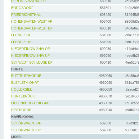
BERLIN-SPANDAU UP
580310
2c68509c
BORGSDORF
581591
1b2e2996
FRIEDRICHSTHAL
603420
314945d6
HOHENSAATEN WEST AP
603400
99309d3e
HOHENSAATEN WEST BP
603310
3404a6e5
LEHNITZ OP
581580
c8a1cf0a
LEHNITZ UP
581590
5bb1f56d
NIEDERFINOW SHW OP
692080
414dd4ee
NIEDERFINOW SHW UP
692090
4eec6b25
SCHWEDT SCHLEUSE BP
603410
4ee515f9
HUNTE
BUTTELERHÖRNE
4960060
b3d88ca6
ELSFLETH OHRT
4960080
531da758
HOLLERSIEL
4960050
2eacef2f
HUNTEBRÜCK
4960070
2e1d458b
OLDENBURG-DRIELAKE
4960030
1b51e55e
REITHÖRNE
4960040
c9df61c4
HAVELKANAL
SCHÖNWALDE OP
587050
d8ef9f21
SCHÖNWALDE UP
587060
b6650b13
IJSSEL