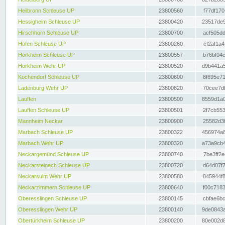
Heilbronn Schleuse UP
23800560
f77df170
Hessigheim Schleuse UP
23800420
23517de9
Hirschhorn Schleuse UP
23800700
acf505dd
Hofen Schleuse UP
23800260
cf2af1a4
Horkheim Schleuse UP
23800557
b76bf04c
Horkheim Wehr UP
23800520
d9b441a5
Kochendorf Schleuse UP
23800600
8f695e71
Ladenburg Wehr UP
23800820
70cee7df
Lauffen
23800500
8559d1a0
Lauffen Schleuse UP
23800501
2f7cb553
Mannheim Neckar
23800900
25582d3f
Marbach Schleuse UP
23800322
456974a8
Marbach Wehr UP
23800320
a73a9cb4
Neckargemünd Schleuse UP
23800740
7be3ff2e
Neckarsteinach Schleuse UP
23800720
d64d07f7
Neckarsulm Wehr UP
23800580
845944f8
Neckarzimmern Schleuse UP
23800640
f00c7183
Oberesslingen Schleuse UP
23800145
cbfae6bc
Oberesslingen Wehr UP
23800140
9de0843a
Obertürkheim Schleuse UP
23800200
80e002d8