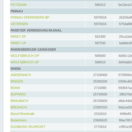
POTSDAM
580412
5e10e1e7
PINNAU
PINNAU-SPERRWERK BP
5970018
26259e8f
UETERSEN
5970016
575da86f
PAREYER VERBINDUNGSKANAL
PAREY EP
502300
25ca1bef
PAREY UP
587530
bafddcbf
RHEINSBERGER GEWÄSSER
WOLFSBRUCH OP
589000
4d00c13e
WOLFSBRUCH UP
589010
3d43a8d7
RHEIN
ANDERNACH
27100400
5735892a
BINGEN
25300200
0309cd61
BONN
2710080
593647aa
BOPPARD
25700500
2ff6379d
BRAUBACH
25700600
d6dc44d1
BREISACH
23300320
9da1ad2b
Basel-Rheinhalle
2310010
94f6eff1
Bodenheim
23900620
f6be7857
DUISBURG-RUHRORT
2770010
c0f51e35