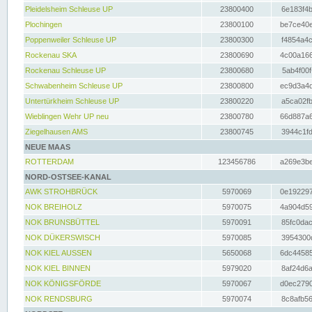
Pleidelsheim Schleuse UP
23800400
6e183f4b
Plochingen
23800100
be7ce40e
Poppenweiler Schleuse UP
23800300
f4854a4c
Rockenau SKA
23800690
4c00a166
Rockenau Schleuse UP
23800680
5ab4f00f
Schwabenheim Schleuse UP
23800800
ec9d3a4d
Untertürkheim Schleuse UP
23800220
a5ca02fb
Wieblingen Wehr UP neu
23800780
66d887a6
Ziegelhausen AMS
23800745
3944c1fd
NEUE MAAS
ROTTERDAM
123456786
a269e3be
NORD-OSTSEE-KANAL
AWK STROHBRÜCK
5970069
0e192297
NOK BREIHOLZ
5970075
4a904d59
NOK BRUNSBÜTTEL
5970091
85fc0dac
NOK DÜKERSWISCH
5970085
3954300d
NOK KIEL AUSSEN
5650068
6dc44585
NOK KIEL BINNEN
5979020
8af24d6a
NOK KÖNIGSFÖRDE
5970067
d0ec2790
NOK RENDSBURG
5970074
8c8afb56