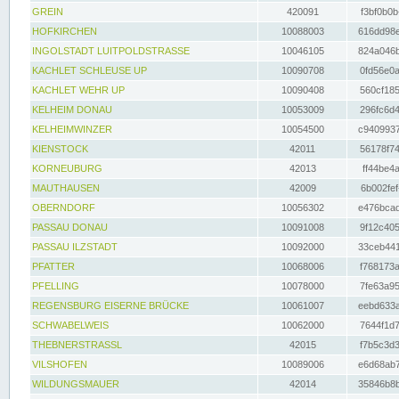
GREIN
420091
f3bf0b0b
HOFKIRCHEN
10088003
616dd98e
INGOLSTADT LUITPOLDSTRASSE
10046105
824a046b
KACHLET SCHLEUSE UP
10090708
0fd56e0a
KACHLET WEHR UP
10090408
560cf185
KELHEIM DONAU
10053009
296fc6d4
KELHEIMWINZER
10054500
c9409937
KIENSTOCK
42011
56178f74
KORNEUBURG
42013
ff44be4a
MAUTHAUSEN
42009
6b002fef
OBERNDORF
10056302
e476bcad
PASSAU DONAU
10091008
9f12c405
PASSAU ILZSTADT
10092000
33ceb441
PFATTER
10068006
f768173a
PFELLING
10078000
7fe63a95
REGENSBURG EISERNE BRÜCKE
10061007
eebd633a
SCHWABELWEIS
10062000
7644f1d7
THEBNERSTRASSL
42015
f7b5c3d3
VILSHOFEN
10089006
e6d68ab7
WILDUNGSMAUER
42014
35846b8b