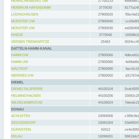
HENRICHENBURG UW
27700133
e6b68bc2
HERBRUM HAFENDAMM
3770030
8177a148
LÜDINGHAUSEN
27800020
f5bc4a51
MÜNSTER OW
27800040
ccd3e8f1
MÜNSTER UW
27800030
ed260406
RHEDE
3770040
16508b11
VERSEN TRENNSPITZE
25463
0024cc40
DATTELN-HAMM-KANAL
HAMM OW
27800060
4dbce62d
HAMM UW
27800080
4ef9dd9c
WALTROP
27800090
facc5c16
WERRIES OW
27800050
d31767ef
DIEMEL
DIEMELTALSPERRE
44100104
5cdc6555
HELMINGHAUSEN
44100206
33092c28
WILHELMSBRÜCKE
44100024
7deedc21
DONAU
ACHLEITEN
10094006
c389c9e2
DEGGENDORF
10081004
53d40547
DÜRNSTEIN
42012
ce4e3050
ERLAU
10096001
99619dc5