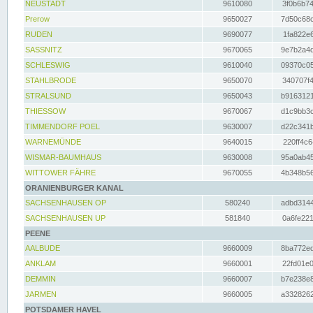
NEUSTADT
9610080
3f0b6b74
Prerow
9650027
7d50c68c
RUDEN
9690077
1fa822e6
SASSNITZ
9670065
9e7b2a4d
SCHLESWIG
9610040
09370c05
STAHLBRODE
9650070
340707f4
STRALSUND
9650043
b9163121
THIESSOW
9670067
d1c9bb3c
TIMMENDORF POEL
9630007
d22c341b
WARNEMÜNDE
9640015
220ff4c6
WISMAR-BAUMHAUS
9630008
95a0ab45
WITTOWER FÄHRE
9670055
4b348b56
ORANIENBURGER KANAL
SACHSENHAUSEN OP
580240
adbd3144
SACHSENHAUSEN UP
581840
0a6fe221
PEENE
AALBUDE
9660009
8ba772ed
ANKLAM
9660001
22fd01e0
DEMMIN
9660007
b7e238e8
JARMEN
9660005
a3328262
POTSDAMER HAVEL