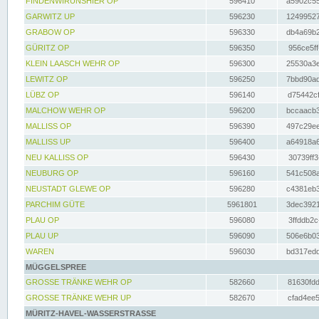
FINDENWIRUNSHIER OP
596410
a5902c55
GARWITZ UP
596230
12499527
GRABOW OP
596330
db4a69b2
GÜRITZ OP
596350
956ce5ff
KLEIN LAASCH WEHR OP
596300
25530a3e
LEWITZ OP
596250
7bbd90ad
LÜBZ OP
596140
d75442cf
MALCHOW WEHR OP
596200
bccaacb3
MALLISS OP
596390
497c29ee
MALLISS UP
596400
a64918a6
NEU KALLISS OP
596430
30739ff3
NEUBURG OP
596160
541c508a
NEUSTADT GLEWE OP
596280
c4381eb3
PARCHIM GÜTE
5961801
3dec3921
PLAU OP
596080
3ffddb2c
PLAU UP
596090
506e6b03
WAREN
596030
bd317edd
MÜGGELSPREE
GROSSE TRÄNKE WEHR OP
582660
81630fdd
GROSSE TRÄNKE WEHR UP
582670
cfad4ee5
MÜRITZ-HAVEL-WASSERSTRASSE