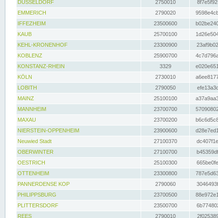
DÜSSELDORF
2750010
8f7e5f92
EMMERICH
2790020
9598e4cb
IFFEZHEIM
23500600
b02be240
KAUB
25700100
1d26e504
KEHL-KRONENHOF
23300900
23af9b02
KOBLENZ
25900700
4c7d796a
KONSTANZ-RHEIN
3329
e020e651
KÖLN
2730010
a6ee8177
LOBITH
2790050
efe13a3d
MAINZ
25100100
a37a9aa3
MANNHEIM
23700700
57090802
MAXAU
23700200
b6c6d5c8
NIERSTEIN-OPPENHEIM
23900600
d28e7ed1
Neuwied Stadt
27100370
dc407f1e
OBERWINTER
27100700
b45359df
OESTRICH
25100300
665be0fe
OTTENHEIM
23300800
787e5d63
PANNERDENSE KOP
2790060
3046493f
PHILIPPSBURG
23700500
88e972e1
PLITTERSDORF
23500700
6b774802
REES
2790010
2f025389