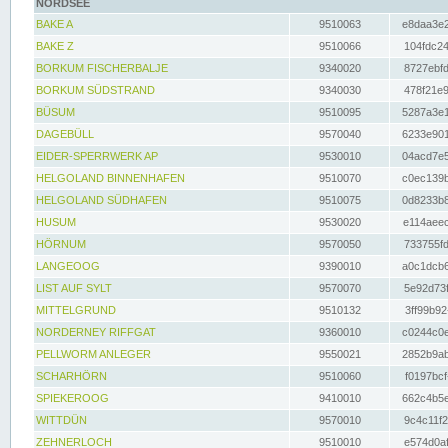
NORDSEE
BAKE A
9510063
e8daa3e2
BAKE Z
9510066
104fdc24
BORKUM FISCHERBALJE
9340020
8727ebfd
BORKUM SÜDSTRAND
9340030
478f21e9
BÜSUM
9510095
5287a3e1
DAGEBÜLL
9570040
6233e901
EIDER-SPERRWERK AP
9530010
04acd7e5
HELGOLAND BINNENHAFEN
9510070
c0ec139b
HELGOLAND SÜDHAFEN
9510075
0d8233b8
HUSUM
9530020
e114aeec
HÖRNUM
9570050
733755fd
LANGEOOG
9390010
a0c1dcb6
LIST AUF SYLT
9570070
5e92d73f
MITTELGRUND
9510132
3ff99b92
NORDERNEY RIFFGAT
9360010
c0244c0e
PELLWORM ANLEGER
9550021
2852b9ab
SCHARHÖRN
9510060
f0197bcf
SPIEKEROOG
9410010
662c4b5e
WITTDÜN
9570010
9c4c11f2
ZEHNERLOCH
9510010
e574d0af