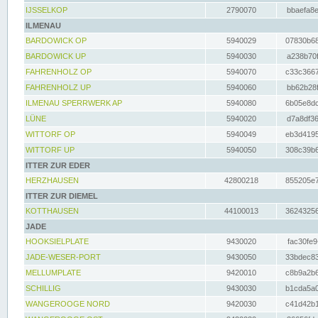
IJSSELKOP
2790070
bbaefa8e
ILMENAU
BARDOWICK OP
5940029
07830b68
BARDOWICK UP
5940030
a238b70f
FAHRENHOLZ OP
5940070
c33c3667
FAHRENHOLZ UP
5940060
bb62b28f
ILMENAU SPERRWERK AP
5940080
6b05e8dc
LÜNE
5940020
d7a8df36
WITTORF OP
5940049
eb3d4195
WITTORF UP
5940050
308c39b6
ITTER ZUR EDER
HERZHAUSEN
42800218
855205e7
ITTER ZUR DIEMEL
KOTTHAUSEN
44100013
36243256
JADE
HOOKSIELPLATE
9430020
fac30fe9
JADE-WESER-PORT
9430050
33bdec83
MELLUMPLATE
9420010
c8b9a2b6
SCHILLIG
9430030
b1cda5a0
WANGEROOGE NORD
9420030
c41d42b1