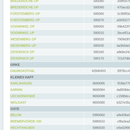
BREDEREICHE OP
580080
308f5979
BREDEREICHE UP
580090
470acd2a
FÜRSTENBERG OP
580060
2c95f83d
FÜRSTENBERG UP
580070
a5830277
VOßWINKEL OP
580000
09b422f7
VOßWINKEL UP
580010
2bcef51a
WESENBERG OP
580020
7909d3f7
WESENBERG UP
580030
da3b5de9
ZEHDENICK OP
580160
a9b8e24c
ZEHDENICK UP
580170
721d7dbf
ORKE
DALWIGKSTHAL
42840453
f0f78cc4
KLEINES HAFF
KARLSHAGEN
9690085
f53bb77f
KARNIN
9690084
da893bbd
UECKERMÜNDE
9690088
c1588dcc
WOLGAST
9650080
b327e35c
OSTE
BELUM
5980060
a9e93be0
BREMERVÖRDE UW
5980010
cf8a3ea2
HECHTHAUSEN
5980030
e5e02890