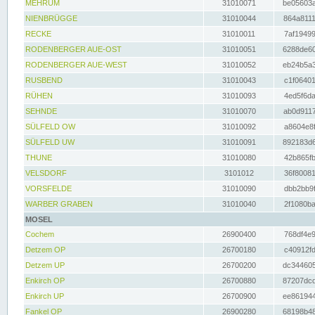
MEHRUM
31010071
be05603a
NIENBRÜGGE
31010044
864a8111
RECKE
31010011
7af19499
RODENBERGER AUE-OST
31010051
6288de60
RODENBERGER AUE-WEST
31010052
eb24b5a3
RUSBEND
31010043
c1f06401
RÜHEN
31010093
4ed5f6da
SEHNDE
31010070
ab0d9117
SÜLFELD OW
31010092
a8604e8f
SÜLFELD UW
31010091
892183d6
THUNE
31010080
42b865fb
VELSDORF
3101012
36f80081
VORSFELDE
31010090
dbb2bb9f
WARBER GRABEN
31010040
2f1080ba
MOSEL
Cochem
26900400
768df4e9
Detzem OP
26700180
c40912fd
Detzem UP
26700200
dc344605
Enkirch OP
26700880
87207dcd
Enkirch UP
26700900
ee861944
Fankel OP
26900280
68198b48