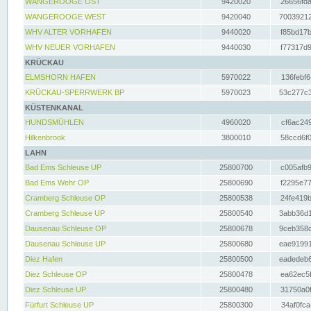
WANGEROOGE OST
9420020
26656fda
WANGEROOGE WEST
9420040
70039212
WHV ALTER VORHAFEN
9440020
f85bd17b
WHV NEUER VORHAFEN
9440030
f77317d9
KRÜCKAU
ELMSHORN HAFEN
5970022
136febf6
KRÜCKAU-SPERRWERK BP
5970023
53c277c3
KÜSTENKANAL
HUNDSMÜHLEN
4960020
cf6ac249
Hilkenbrook
3800010
58ccd6f0
LAHN
Bad Ems Schleuse UP
25800700
c005afb9
Bad Ems Wehr OP
25800690
f2295e77
Cramberg Schleuse OP
25800538
24fe419b
Cramberg Schleuse UP
25800540
3abb36d1
Dausenau Schleuse OP
25800678
9ceb358c
Dausenau Schleuse UP
25800680
eae91991
Diez Hafen
25800500
eadedeb6
Diez Schleuse OP
25800478
ea62ec5f
Diez Schleuse UP
25800480
31750a0f
Fürfurt Schleuse UP
25800300
34af0fca