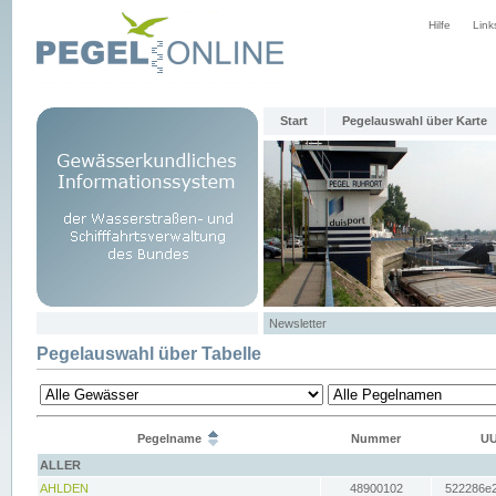
Hilfe
Link
Start
Pegelauswahl über Karte
Newsletter
Pegelauswahl über Tabelle
Pegelname
Nummer
UU
ALLER
AHLDEN
48900102
522286e2