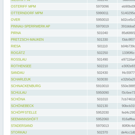
OSTERIFF MPM
5970096
eb90bd3f
OTTERNDORF MPM
5990011
5140295e
OVER
5950010
b02ce5c0
PINNAU-SPERRWERK AP
5970019
391bbba5
PIRNA
501040
85d686f1
PRETZSCH-MAUKEN
501330
f3dc8f07
RIESA
501110
b04b739d
ROGÄTZ
502250
133f0f6c
ROSSLAU
501490
e97116a4
ROTHENSEE
502210
e30f2e83
SANDAU
502430
f4c55f77
SCHARLEUK
503030
e32b0a28
SCHNACKENBURG
5910010
550e3885
SCHULAU
5950090
f3c6ee73
SCHÖNA
501010
7cb7461b
SCHÖNEBECK
502130
90bcb315
SCHÖPFSTELLE
5952030
fed4c295
SEEMANNSHÖFT
5952060
816affba
STADERSAND
5970013
80f0fc4d
STORKAU
502370
de4cc1db