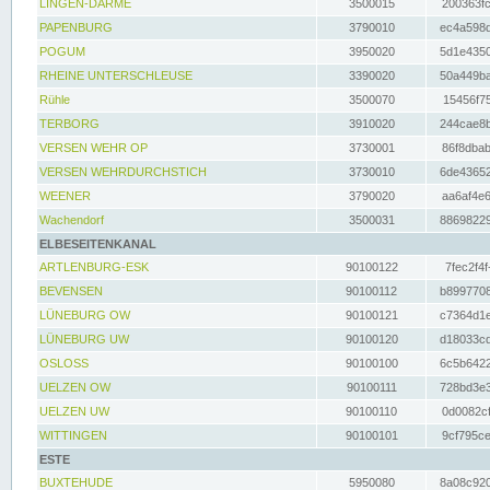
LINGEN-DARME
3500015
200363fc
PAPENBURG
3790010
ec4a598d
POGUM
3950020
5d1e4350
RHEINE UNTERSCHLEUSE
3390020
50a449ba
Rühle
3500070
15456f75
TERBORG
3910020
244cae8b
VERSEN WEHR OP
3730001
86f8dbab
VERSEN WEHRDURCHSTICH
3730010
6de43652
WEENER
3790020
aa6af4e6
Wachendorf
3500031
88698229
ELBESEITENKANAL
ARTLENBURG-ESK
90100122
7fec2f4f
BEVENSEN
90100112
b8997708
LÜNEBURG OW
90100121
c7364d1e
LÜNEBURG UW
90100120
d18033cd
OSLOSS
90100100
6c5b6422
UELZEN OW
90100111
728bd3e3
UELZEN UW
90100110
0d0082cf
WITTINGEN
90100101
9cf795ce
ESTE
BUXTEHUDE
5950080
8a08c920