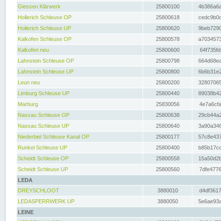
Giessen Klärwerk
25800100
4b386a6a
Hollerich Schleuse OP
25800618
cedc9b0c
Hollerich Schleuse UP
25800620
9beb7290
Kalkofen Schleuse OP
25800578
a7034573
Kalkofen neu
25800600
64f735fd
Lahnstein Schleuse OP
25800798
664d68ea
Lahnstein Schleuse UP
25800800
6b6b31e2
Leun neu
25800200
32807065
Limburg Schleuse UP
25800440
89038b42
Marburg
25830056
4e7a6cfa
Nassau Schleuse OP
25800638
29cb44a2
Nassau Schleuse UP
25800640
3a90a346
Niederbiel Schleuse Kanal OP
25800177
57c8e437
Runkel Schleuse UP
25800400
b85b17cc
Scheidt Schleuse OP
25800558
15a50d2b
Scheidt Schleuse UP
25800560
7dfe4776
LEDA
DREYSCHLOOT
3880010
d4df3617
LEDASPERRWERK UP
3880050
5e6ae93a
LEINE