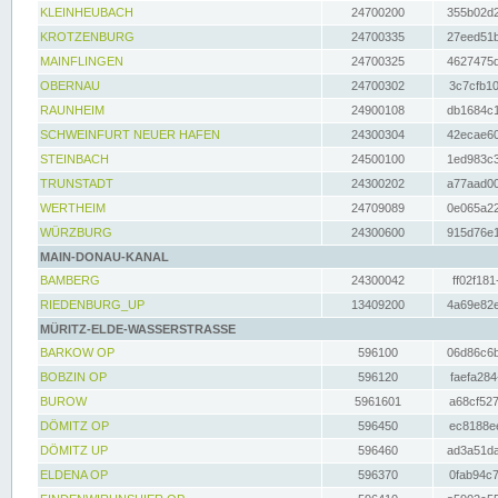
KLEINHEUBACH
24700200
355b02d2
KROTZENBURG
24700335
27eed51b
MAINFLINGEN
24700325
4627475d
OBERNAU
24700302
3c7cfb10
RAUNHEIM
24900108
db1684c1
SCHWEINFURT NEUER HAFEN
24300304
42ecae60
STEINBACH
24500100
1ed983c3
TRUNSTADT
24300202
a77aad00
WERTHEIM
24709089
0e065a22
WÜRZBURG
24300600
915d76e1
MAIN-DONAU-KANAL
BAMBERG
24300042
ff02f181
RIEDENBURG_UP
13409200
4a69e82e
MÜRITZ-ELDE-WASSERSTRASSE
BARKOW OP
596100
06d86c6b
BOBZIN OP
596120
faefa284
BUROW
5961601
a68cf527
DÖMITZ OP
596450
ec8188ee
DÖMITZ UP
596460
ad3a51da
ELDENA OP
596370
0fab94c7