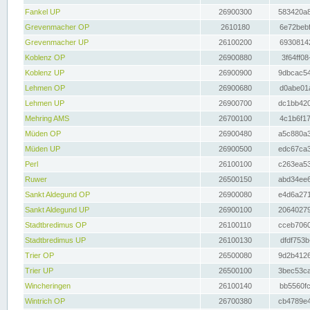
Fankel UP
26900300
583420a8
Grevenmacher OP
2610180
6e72bebf
Grevenmacher UP
26100200
69308142
Koblenz OP
26900880
3f64ff08
Koblenz UP
26900900
9dbcac54
Lehmen OP
26900680
d0abe01a
Lehmen UP
26900700
dc1bb420
Mehring AMS
26700100
4c1b6f17
Müden OP
26900480
a5c880a3
Müden UP
26900500
edc67ca3
Perl
26100100
c263ea53
Ruwer
26500150
abd34ee6
Sankt Aldegund OP
26900080
e4d6a271
Sankt Aldegund UP
26900100
20640279
Stadtbredimus OP
26100110
cceb7060
Stadtbredimus UP
26100130
dfdf753b
Trier OP
26500080
9d2b4126
Trier UP
26500100
3bec53ca
Wincheringen
26100140
bb5560fc
Wintrich OP
26700380
cb4789e4