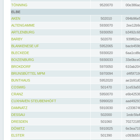
TÖNNING
9520070
00e386ac
ELBE
AKEN
502010
094b96e5
ALTENGAMME
5930070
2ee12b9a
ARTLENBURG
5930050
b3492c68
BARBY
502070
939f82ec
BLANKENESE UF
5952065
bacb459b
BLECKEDE
5930020
6aa1cd8e
BOIZENBURG
5930033
33e0bce0
BROKDORF
5970050
610ab204
BRUNSBÜTTEL MPM
5970094
d4f5f719
BUNTHAUS
5952020
ae1b91d0
COSWIG
501470
1ce53a59
CRANZ
5950070
e6b42536
CUXHAVEN STEUBENHÖFT
5990020
aad49293
DAMNATZ
5910030
c233674f
DESSAU
502000
1edc5fa4
DRESDEN
501060
70272185
DÖMITZ
5910025
6e3ea719
ELSTER
501390
c093b557