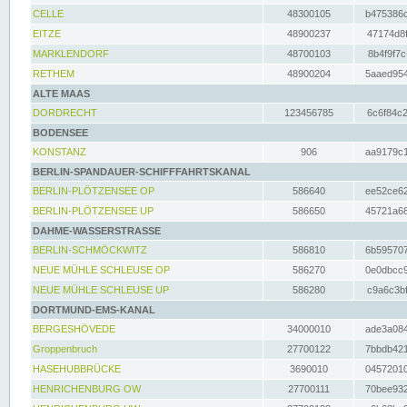
CELLE
48300105
b475386c
EITZE
48900237
47174d8f
MARKLENDORF
48700103
8b4f9f7c
RETHEM
48900204
5aaed954
ALTE MAAS
DORDRECHT
123456785
6c6f84c2
BODENSEE
KONSTANZ
906
aa9179c1
BERLIN-SPANDAUER-SCHIFFFAHRTSKANAL
BERLIN-PLÖTZENSEE OP
586640
ee52ce62
BERLIN-PLÖTZENSEE UP
586650
45721a68
DAHME-WASSERSTRASSE
BERLIN-SCHMÖCKWITZ
586810
6b595707
NEUE MÜHLE SCHLEUSE OP
586270
0e0dbcc9
NEUE MÜHLE SCHLEUSE UP
586280
c9a6c3bf
DORTMUND-EMS-KANAL
BERGESHÖVEDE
34000010
ade3a084
Groppenbruch
27700122
7bbdb421
HASEHUBBRÜCKE
3690010
04572010
HENRICHENBURG OW
27700111
70bee932