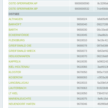
OSTE-SPERRWERK AP
9000000590
8c3295dc
OSTE-SPERRWERK BP
9000000532
7cb4566b
OSTSEE
ALTHAGEN
9650024
b8d05bf9
BARHÖFT
9650040
09227288
BARTH
9650030
00c33ed9
ECKERNFÖRDE
9610045
1faa9b2c
FLENSBURG
9610010
9e19c411
GREIFSWALD OIE
9690078
087b6386
GREIFSWALD-WIECK
9650073
6b53ef42
HEILIGENHAFEN
9610070
06219dd9
KAPPELN
9610035
b09f2243
KIEL-HOLTENAU
9610066
3ad4013f
KLOSTER
9670050
905e7328
KOSEROW
9690093
c0f33a36
LANGBALLIGAU
9610015
5a33bf14
LAUTERBACH
9670063
91922b9b
LT KIEL
9610050
736437d7
MARIENLEUCHTE
9610075
8effc15d
NEUENDORF HAFEN
9670046
492f85b8