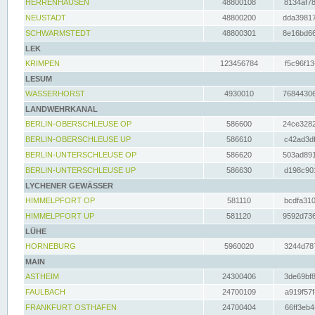
HERRENHAUSEN
48800108
8134af78
NEUSTADT
48800200
dda39817
SCHWARMSTEDT
48800301
8e16bd66
LEK
KRIMPEN
123456784
f5c96f13
LESUM
WASSERHORST
4930010
76844306
LANDWEHRKANAL
BERLIN-OBERSCHLEUSE OP
586600
24ce3282
BERLIN-OBERSCHLEUSE UP
586610
c42ad3df
BERLIN-UNTERSCHLEUSE OP
586620
503ad891
BERLIN-UNTERSCHLEUSE UP
586630
d198c901
LYCHENER GEWÄSSER
HIMMELPFORT OP
581110
bcdfa310
HIMMELPFORT UP
581120
9592d736
LÜHE
HORNEBURG
5960020
3244d787
MAIN
ASTHEIM
24300406
3de69bf8
FAULBACH
24700109
a919f57f
FRANKFURT OSTHAFEN
24700404
66ff3eb4