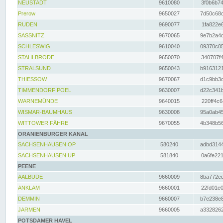
NEUSTADT
9610080
3f0b6b74
Prerow
9650027
7d50c68c
RUDEN
9690077
1fa822e6
SASSNITZ
9670065
9e7b2a4d
SCHLESWIG
9610040
09370c05
STAHLBRODE
9650070
340707f4
STRALSUND
9650043
b9163121
THIESSOW
9670067
d1c9bb3c
TIMMENDORF POEL
9630007
d22c341b
WARNEMÜNDE
9640015
220ff4c6
WISMAR-BAUMHAUS
9630008
95a0ab45
WITTOWER FÄHRE
9670055
4b348b56
ORANIENBURGER KANAL
SACHSENHAUSEN OP
580240
adbd3144
SACHSENHAUSEN UP
581840
0a6fe221
PEENE
AALBUDE
9660009
8ba772ed
ANKLAM
9660001
22fd01e0
DEMMIN
9660007
b7e238e8
JARMEN
9660005
a3328262
POTSDAMER HAVEL