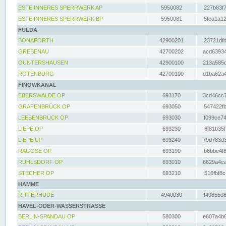
ESTE INNERES SPERRWERK AP
5950082
227b83f7
ESTE INNERES SPERRWERK BP
5950081
5fea1a12
FULDA
BONAFORTH
42900201
23721dfd
GREBENAU
42700202
acd63934
GUNTERSHAUSEN
42900100
213a585d
ROTENBURG
42700100
d1ba62a4
FINOWKANAL
EBERSWALDE OP
693170
3cd46cc7
GRAFENBRÜCK OP
693050
547422fb
LEESENBRÜCK OP
693030
f099ce74
LIEPE OP
693230
6f81b35f
LIEPE UP
693240
79d783d3
RAGÖSE OP
693190
b6bbe4f8
RUHLSDORF OP
693010
6629a4ca
STECHER OP
693210
516fbf8c
HAMME
RITTERHUDE
4940030
f49855d8
HAVEL-ODER-WASSERSTRASSE
BERLIN-SPANDAU OP
580300
e607a4b6