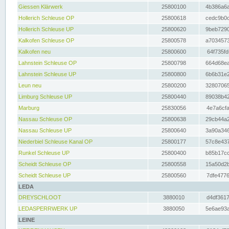
Giessen Klärwerk
25800100
4b386a6a
Hollerich Schleuse OP
25800618
cedc9b0c
Hollerich Schleuse UP
25800620
9beb7290
Kalkofen Schleuse OP
25800578
a7034573
Kalkofen neu
25800600
64f735fd
Lahnstein Schleuse OP
25800798
664d68ea
Lahnstein Schleuse UP
25800800
6b6b31e2
Leun neu
25800200
32807065
Limburg Schleuse UP
25800440
89038b42
Marburg
25830056
4e7a6cfa
Nassau Schleuse OP
25800638
29cb44a2
Nassau Schleuse UP
25800640
3a90a346
Niederbiel Schleuse Kanal OP
25800177
57c8e437
Runkel Schleuse UP
25800400
b85b17cc
Scheidt Schleuse OP
25800558
15a50d2b
Scheidt Schleuse UP
25800560
7dfe4776
LEDA
DREYSCHLOOT
3880010
d4df3617
LEDASPERRWERK UP
3880050
5e6ae93a
LEINE