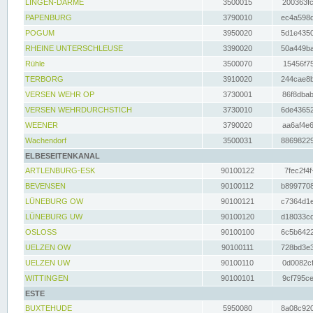
LINGEN-DARME
3500015
200363fc
PAPENBURG
3790010
ec4a598d
POGUM
3950020
5d1e4350
RHEINE UNTERSCHLEUSE
3390020
50a449ba
Rühle
3500070
15456f75
TERBORG
3910020
244cae8b
VERSEN WEHR OP
3730001
86f8dbab
VERSEN WEHRDURCHSTICH
3730010
6de43652
WEENER
3790020
aa6af4e6
Wachendorf
3500031
88698229
ELBESEITENKANAL
ARTLENBURG-ESK
90100122
7fec2f4f
BEVENSEN
90100112
b8997708
LÜNEBURG OW
90100121
c7364d1e
LÜNEBURG UW
90100120
d18033cd
OSLOSS
90100100
6c5b6422
UELZEN OW
90100111
728bd3e3
UELZEN UW
90100110
0d0082cf
WITTINGEN
90100101
9cf795ce
ESTE
BUXTEHUDE
5950080
8a08c920