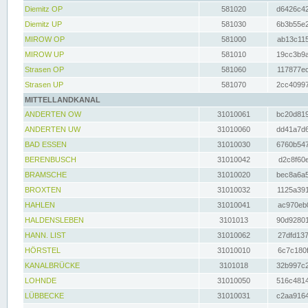
Diemitz OP
581020
d6426c42
Diemitz UP
581030
6b3b55e2
MIROW OP
581000
ab13c115
MIROW UP
581010
19cc3b9a
Strasen OP
581060
117877ec
Strasen UP
581070
2cc40997
MITTELLANDKANAL
ANDERTEN OW
31010061
bc20d819
ANDERTEN UW
31010060
dd41a7d6
BAD ESSEN
31010030
6760b547
BERENBUSCH
31010042
d2c8f60e
BRAMSCHE
31010020
bec8a6a5
BROXTEN
31010032
1125a391
HAHLEN
31010041
ac970eb0
HALDENSLEBEN
3101013
90d92801
HANN. LIST
31010062
27dfd137
HÖRSTEL
31010010
6c7c180f
KANALBRÜCKE
3101018
32b997c2
LOHNDE
31010050
516c4814
LÜBBECKE
31010031
c2aa9164