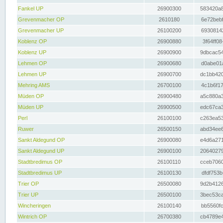
Fankel UP
26900300
583420a8
Grevenmacher OP
2610180
6e72bebf
Grevenmacher UP
26100200
69308142
Koblenz OP
26900880
3f64ff08
Koblenz UP
26900900
9dbcac54
Lehmen OP
26900680
d0abe01a
Lehmen UP
26900700
dc1bb420
Mehring AMS
26700100
4c1b6f17
Müden OP
26900480
a5c880a3
Müden UP
26900500
edc67ca3
Perl
26100100
c263ea53
Ruwer
26500150
abd34ee6
Sankt Aldegund OP
26900080
e4d6a271
Sankt Aldegund UP
26900100
20640279
Stadtbredimus OP
26100110
cceb7060
Stadtbredimus UP
26100130
dfdf753b
Trier OP
26500080
9d2b4126
Trier UP
26500100
3bec53ca
Wincheringen
26100140
bb5560fc
Wintrich OP
26700380
cb4789e4