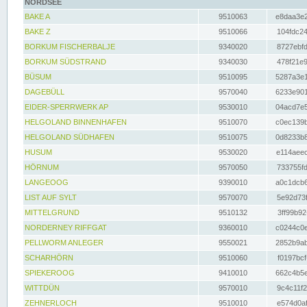
NORDSEE
BAKE A
9510063
e8daa3e2
BAKE Z
9510066
104fdc24
BORKUM FISCHERBALJE
9340020
8727ebfd
BORKUM SÜDSTRAND
9340030
478f21e9
BÜSUM
9510095
5287a3e1
DAGEBÜLL
9570040
6233e901
EIDER-SPERRWERK AP
9530010
04acd7e5
HELGOLAND BINNENHAFEN
9510070
c0ec139b
HELGOLAND SÜDHAFEN
9510075
0d8233b8
HUSUM
9530020
e114aeec
HÖRNUM
9570050
733755fd
LANGEOOG
9390010
a0c1dcb6
LIST AUF SYLT
9570070
5e92d73f
MITTELGRUND
9510132
3ff99b92
NORDERNEY RIFFGAT
9360010
c0244c0e
PELLWORM ANLEGER
9550021
2852b9ab
SCHARHÖRN
9510060
f0197bcf
SPIEKEROOG
9410010
662c4b5e
WITTDÜN
9570010
9c4c11f2
ZEHNERLOCH
9510010
e574d0af