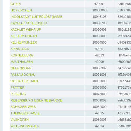
GREIN
420091
f3bf0b0b
HOFKIRCHEN
10088003
616dd98e
INGOLSTADT LUITPOLDSTRASSE
10046105
824a046b
KACHLET SCHLEUSE UP
10090708
0fd56e0a
KACHLET WEHR UP
10090408
560cf185
KELHEIM DONAU
10053009
296fc6d4
KELHEIMWINZER
10054500
c9409937
KIENSTOCK
42011
56178f74
KORNEUBURG
42013
ff44be4a
MAUTHAUSEN
42009
6b002fef
OBERNDORF
10056302
e476bcad
PASSAU DONAU
10091008
9f12c405
PASSAU ILZSTADT
10092000
33ceb441
PFATTER
10068006
f768173a
PFELLING
10078000
7fe63a95
REGENSBURG EISERNE BRÜCKE
10061007
eebd633a
SCHWABELWEIS
10062000
7644f1d7
THEBNERSTRASSL
42015
f7b5c3d3
VILSHOFEN
10089006
e6d68ab7
WILDUNGSMAUER
42014
35846b8b