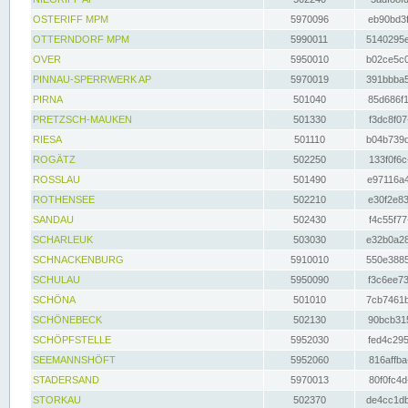
OSTERIFF MPM
5970096
eb90bd3f
OTTERNDORF MPM
5990011
5140295e
OVER
5950010
b02ce5c0
PINNAU-SPERRWERK AP
5970019
391bbba5
PIRNA
501040
85d686f1
PRETZSCH-MAUKEN
501330
f3dc8f07
RIESA
501110
b04b739d
ROGÄTZ
502250
133f0f6c
ROSSLAU
501490
e97116a4
ROTHENSEE
502210
e30f2e83
SANDAU
502430
f4c55f77
SCHARLEUK
503030
e32b0a28
SCHNACKENBURG
5910010
550e3885
SCHULAU
5950090
f3c6ee73
SCHÖNA
501010
7cb7461b
SCHÖNEBECK
502130
90bcb315
SCHÖPFSTELLE
5952030
fed4c295
SEEMANNSHÖFT
5952060
816affba
STADERSAND
5970013
80f0fc4d
STORKAU
502370
de4cc1db