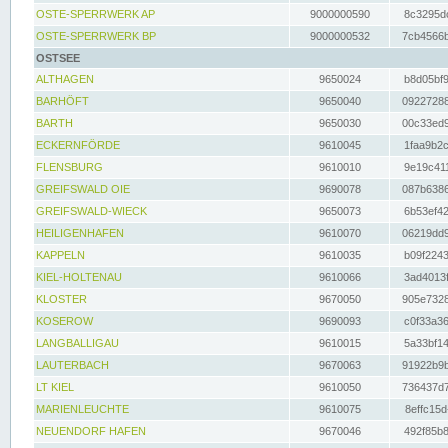
OSTE-SPERRWERK AP
9000000590
8c3295dc
OSTE-SPERRWERK BP
9000000532
7cb4566b
OSTSEE
ALTHAGEN
9650024
b8d05bf9
BARHÖFT
9650040
09227288
BARTH
9650030
00c33ed9
ECKERNFÖRDE
9610045
1faa9b2c
FLENSBURG
9610010
9e19c411
GREIFSWALD OIE
9690078
087b6386
GREIFSWALD-WIECK
9650073
6b53ef42
HEILIGENHAFEN
9610070
06219dd9
KAPPELN
9610035
b09f2243
KIEL-HOLTENAU
9610066
3ad4013f
KLOSTER
9670050
905e7328
KOSEROW
9690093
c0f33a36
LANGBALLIGAU
9610015
5a33bf14
LAUTERBACH
9670063
91922b9b
LT KIEL
9610050
736437d7
MARIENLEUCHTE
9610075
8effc15d
NEUENDORF HAFEN
9670046
492f85b8