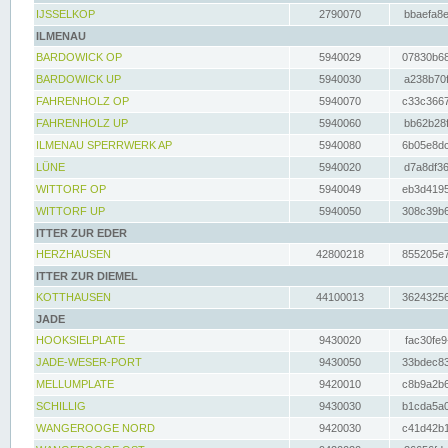
IJSSELKOP
2790070
bbaefa8e
ILMENAU
BARDOWICK OP
5940029
07830b68
BARDOWICK UP
5940030
a238b70f
FAHRENHOLZ OP
5940070
c33c3667
FAHRENHOLZ UP
5940060
bb62b28f
ILMENAU SPERRWERK AP
5940080
6b05e8dc
LÜNE
5940020
d7a8df36
WITTORF OP
5940049
eb3d4195
WITTORF UP
5940050
308c39b6
ITTER ZUR EDER
HERZHAUSEN
42800218
855205e7
ITTER ZUR DIEMEL
KOTTHAUSEN
44100013
36243256
JADE
HOOKSIELPLATE
9430020
fac30fe9
JADE-WESER-PORT
9430050
33bdec83
MELLUMPLATE
9420010
c8b9a2b6
SCHILLIG
9430030
b1cda5a0
WANGEROOGE NORD
9420030
c41d42b1