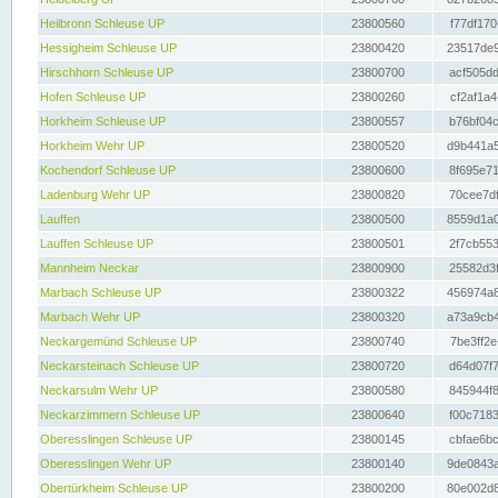
Heilbronn Schleuse UP
23800560
f77df170
Hessigheim Schleuse UP
23800420
23517de9
Hirschhorn Schleuse UP
23800700
acf505dd
Hofen Schleuse UP
23800260
cf2af1a4
Horkheim Schleuse UP
23800557
b76bf04c
Horkheim Wehr UP
23800520
d9b441a5
Kochendorf Schleuse UP
23800600
8f695e71
Ladenburg Wehr UP
23800820
70cee7df
Lauffen
23800500
8559d1a0
Lauffen Schleuse UP
23800501
2f7cb553
Mannheim Neckar
23800900
25582d3f
Marbach Schleuse UP
23800322
456974a8
Marbach Wehr UP
23800320
a73a9cb4
Neckargemünd Schleuse UP
23800740
7be3ff2e
Neckarsteinach Schleuse UP
23800720
d64d07f7
Neckarsulm Wehr UP
23800580
845944f8
Neckarzimmern Schleuse UP
23800640
f00c7183
Oberesslingen Schleuse UP
23800145
cbfae6bc
Oberesslingen Wehr UP
23800140
9de0843a
Obertürkheim Schleuse UP
23800200
80e002d8