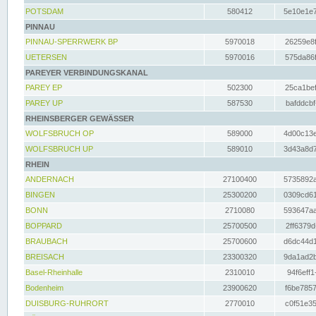
POTSDAM
580412
5e10e1e7
PINNAU
PINNAU-SPERRWERK BP
5970018
26259e8f
UETERSEN
5970016
575da86f
PAREYER VERBINDUNGSKANAL
PAREY EP
502300
25ca1bef
PAREY UP
587530
bafddcbf
RHEINSBERGER GEWÄSSER
WOLFSBRUCH OP
589000
4d00c13e
WOLFSBRUCH UP
589010
3d43a8d7
RHEIN
ANDERNACH
27100400
5735892a
BINGEN
25300200
0309cd61
BONN
2710080
593647aa
BOPPARD
25700500
2ff6379d
BRAUBACH
25700600
d6dc44d1
BREISACH
23300320
9da1ad2b
Basel-Rheinhalle
2310010
94f6eff1
Bodenheim
23900620
f6be7857
DUISBURG-RUHRORT
2770010
c0f51e35