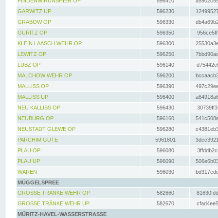
FINDENWIRUNSHIER OP
596410
a5902c55
GARWITZ UP
596230
12499527
GRABOW OP
596330
db4a69b2
GÜRITZ OP
596350
956ce5ff
KLEIN LAASCH WEHR OP
596300
25530a3e
LEWITZ OP
596250
7bbd90ad
LÜBZ OP
596140
d75442cf
MALCHOW WEHR OP
596200
bccaacb3
MALLISS OP
596390
497c29ee
MALLISS UP
596400
a64918a6
NEU KALLISS OP
596430
30739ff3
NEUBURG OP
596160
541c508a
NEUSTADT GLEWE OP
596280
c4381eb3
PARCHIM GÜTE
5961801
3dec3921
PLAU OP
596080
3ffddb2c
PLAU UP
596090
506e6b03
WAREN
596030
bd317edd
MÜGGELSPREE
GROSSE TRÄNKE WEHR OP
582660
81630fdd
GROSSE TRÄNKE WEHR UP
582670
cfad4ee5
MÜRITZ-HAVEL-WASSERSTRASSE