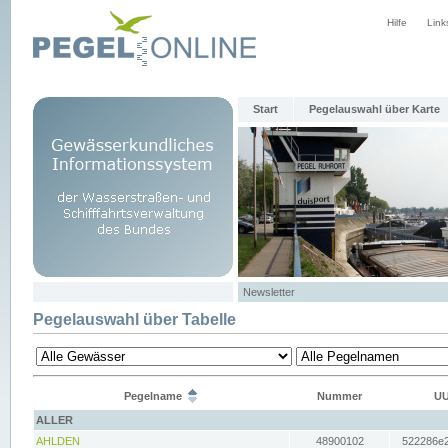
Hilfe
Link
Start
Pegelauswahl über Karte
Newsletter
Pegelauswahl über Tabelle
Pegelname
Nummer
UU
ALLER
AHLDEN
48900102
522286e2