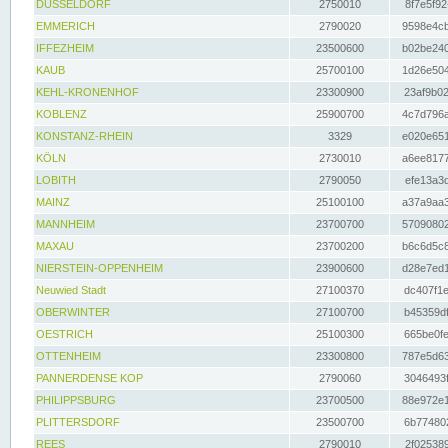
DÜSSELDORF
2750010
8f7e5f92
EMMERICH
2790020
9598e4cb
IFFEZHEIM
23500600
b02be240
KAUB
25700100
1d26e504
KEHL-KRONENHOF
23300900
23af9b02
KOBLENZ
25900700
4c7d796a
KONSTANZ-RHEIN
3329
e020e651
KÖLN
2730010
a6ee8177
LOBITH
2790050
efe13a3d
MAINZ
25100100
a37a9aa3
MANNHEIM
23700700
57090802
MAXAU
23700200
b6c6d5c8
NIERSTEIN-OPPENHEIM
23900600
d28e7ed1
Neuwied Stadt
27100370
dc407f1e
OBERWINTER
27100700
b45359df
OESTRICH
25100300
665be0fe
OTTENHEIM
23300800
787e5d63
PANNERDENSE KOP
2790060
3046493f
PHILIPPSBURG
23700500
88e972e1
PLITTERSDORF
23500700
6b774802
REES
2790010
2f025389