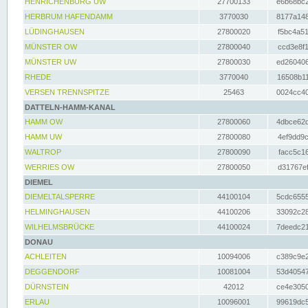
HENRICHENBURG UW
27700133
e6b68bc2
HERBRUM HAFENDAMM
3770030
8177a148
LÜDINGHAUSEN
27800020
f5bc4a51
MÜNSTER OW
27800040
ccd3e8f1
MÜNSTER UW
27800030
ed260406
RHEDE
3770040
16508b11
VERSEN TRENNSPITZE
25463
0024cc40
DATTELN-HAMM-KANAL
HAMM OW
27800060
4dbce62d
HAMM UW
27800080
4ef9dd9c
WALTROP
27800090
facc5c16
WERRIES OW
27800050
d31767ef
DIEMEL
DIEMELTALSPERRE
44100104
5cdc6555
HELMINGHAUSEN
44100206
33092c28
WILHELMSBRÜCKE
44100024
7deedc21
DONAU
ACHLEITEN
10094006
c389c9e2
DEGGENDORF
10081004
53d40547
DÜRNSTEIN
42012
ce4e3050
ERLAU
10096001
99619dc5