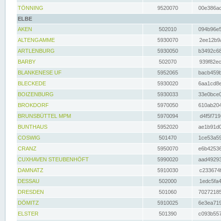
TÖNNING
9520070
00e386ac
ELBE
AKEN
502010
094b96e5
ALTENGAMME
5930070
2ee12b9a
ARTLENBURG
5930050
b3492c68
BARBY
502070
939f82ec
BLANKENESE UF
5952065
bacb459b
BLECKEDE
5930020
6aa1cd8e
BOIZENBURG
5930033
33e0bce0
BROKDORF
5970050
610ab204
BRUNSBÜTTEL MPM
5970094
d4f5f719
BUNTHAUS
5952020
ae1b91d0
COSWIG
501470
1ce53a59
CRANZ
5950070
e6b42536
CUXHAVEN STEUBENHÖFT
5990020
aad49293
DAMNATZ
5910030
c233674f
DESSAU
502000
1edc5fa4
DRESDEN
501060
70272185
DÖMITZ
5910025
6e3ea719
ELSTER
501390
c093b557