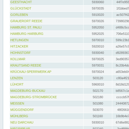
GEESTHACHT
5930060
44f7e955
GLÜCKSTADT
5970035
1f1bbed7
GORLEBEN
5910020
ac507f42
GRAUERORT REEDE
5970026
7398029b
HAMBURG ST. PAULI
5952050
d488c5cc
HAMBURG-HARBURG
5952025
706e5110
HETLINGEN
5970010
599c23b1
HITZACKER
5920010
a26e57c9
HOHNSTORF
5930040
d9289367
KOLLMAR
5970025
3ed90357
KRAUTSAND REEDE
5970031
8c20b4dc
KRÜCKAU-SPERRWERK AP
5970024
a653eb04
LENZEN
503120
c80a4f21
LÜHORT
5960010
8d18d129
MAGDEBURG-BUCKAU
502170
b8567c1e
MAGDEBURG-STROMBRÜCKE
502180
ccccb57f
MEISSEN
501080
24440872
MÜGGENDORF
503070
48f2661f
MÜHLBERG
501160
16b9b4e7
NEU DARCHAU
5930010
67d6e882
NIEGRIPP AP
502240
3adf88fd