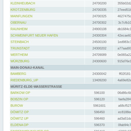
KLEINHEUBACH
24700200
355b02d2
KROTZENBURG
24700335
27eed51b
MAINFLINGEN
24700325
4627475d
OBERNAU
24700302
3c7cfb10
RAUNHEIM
24900108
db1684c1
SCHWEINFURT NEUER HAFEN
24300304
42ecae60
STEINBACH
24500100
1ed983c3
TRUNSTADT
24300202
a77aad00
WERTHEIM
24709089
0e065a22
WÜRZBURG
24300600
915d76e1
MAIN-DONAU-KANAL
BAMBERG
24300042
ff02f181
RIEDENBURG_UP
13409200
4a69e82e
MÜRITZ-ELDE-WASSERSTRASSE
BARKOW OP
596100
06d86c6b
BOBZIN OP
596120
faefa284
BUROW
5961601
a68cf527
DÖMITZ OP
596450
ec8188ee
DÖMITZ UP
596460
ad3a51da
ELDENA OP
596370
0fab94c7