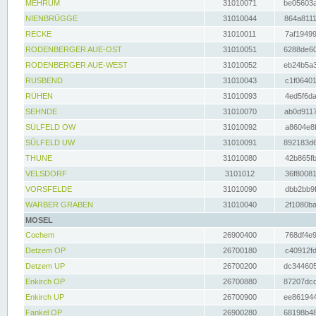
MEHRUM
31010071
be05603a
NIENBRÜGGE
31010044
864a8111
RECKE
31010011
7af19499
RODENBERGER AUE-OST
31010051
6288de60
RODENBERGER AUE-WEST
31010052
eb24b5a3
RUSBEND
31010043
c1f06401
RÜHEN
31010093
4ed5f6da
SEHNDE
31010070
ab0d9117
SÜLFELD OW
31010092
a8604e8f
SÜLFELD UW
31010091
892183d6
THUNE
31010080
42b865fb
VELSDORF
3101012
36f80081
VORSFELDE
31010090
dbb2bb9f
WARBER GRABEN
31010040
2f1080ba
MOSEL
Cochem
26900400
768df4e9
Detzem OP
26700180
c40912fd
Detzem UP
26700200
dc344605
Enkirch OP
26700880
87207dcd
Enkirch UP
26700900
ee861944
Fankel OP
26900280
68198b48