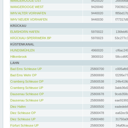
WANGEROOGE OST
9420020
26656fda
WANGEROOGE WEST
9420040
70039212
WHV ALTER VORHAFEN
9440020
f85bd17b
WHV NEUER VORHAFEN
9440030
f77317d9
KRÜCKAU
ELMSHORN HAFEN
5970022
136febf6
KRÜCKAU-SPERRWERK BP
5970023
53c277c3
KÜSTENKANAL
HUNDSMÜHLEN
4960020
cf6ac249
Hilkenbrook
3800010
58ccd6f0
LAHN
Bad Ems Schleuse UP
25800700
c005afb9
Bad Ems Wehr OP
25800690
f2295e77
Cramberg Schleuse OP
25800538
24fe419b
Cramberg Schleuse UP
25800540
3abb36d1
Dausenau Schleuse OP
25800678
9ceb358c
Dausenau Schleuse UP
25800680
eae91991
Diez Hafen
25800500
eadedeb6
Diez Schleuse OP
25800478
ea62ec5f
Diez Schleuse UP
25800480
31750a0f
Fürfurt Schleuse UP
25800300
34af0fca