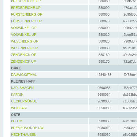
BREDEREICHE OP
580080
308f5979
BREDEREICHE UP
580090
470acd2a
FÜRSTENBERG OP
580060
2c95f83d
FÜRSTENBERG UP
580070
a5830277
VOßWINKEL OP
580000
09b422f7
VOßWINKEL UP
580010
2bcef51a
WESENBERG OP
580020
7909d3f7
WESENBERG UP
580030
da3b5de9
ZEHDENICK OP
580160
a9b8e24c
ZEHDENICK UP
580170
721d7dbf
ORKE
DALWIGKSTHAL
42840453
f0f78cc4
KLEINES HAFF
KARLSHAGEN
9690085
f53bb77f
KARNIN
9690084
da893bbd
UECKERMÜNDE
9690088
c1588dcc
WOLGAST
9650080
b327e35c
OSTE
BELUM
5980060
a9e93be0
BREMERVÖRDE UW
5980010
cf8a3ea2
HECHTHAUSEN
5980030
e5e02890