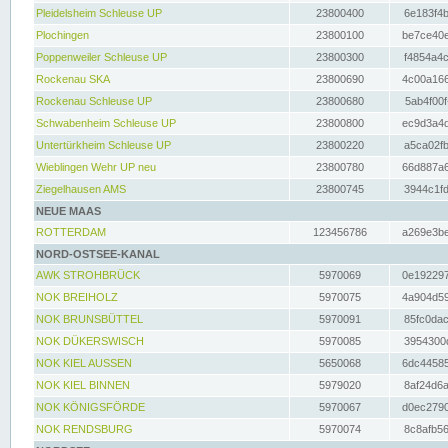
Pleidelsheim Schleuse UP
23800400
6e183f4b
Plochingen
23800100
be7ce40e
Poppenweiler Schleuse UP
23800300
f4854a4c
Rockenau SKA
23800690
4c00a166
Rockenau Schleuse UP
23800680
5ab4f00f
Schwabenheim Schleuse UP
23800800
ec9d3a4d
Untertürkheim Schleuse UP
23800220
a5ca02fb
Wieblingen Wehr UP neu
23800780
66d887a6
Ziegelhausen AMS
23800745
3944c1fd
NEUE MAAS
ROTTERDAM
123456786
a269e3be
NORD-OSTSEE-KANAL
AWK STROHBRÜCK
5970069
0e192297
NOK BREIHOLZ
5970075
4a904d59
NOK BRUNSBÜTTEL
5970091
85fc0dac
NOK DÜKERSWISCH
5970085
3954300d
NOK KIEL AUSSEN
5650068
6dc44585
NOK KIEL BINNEN
5979020
8af24d6a
NOK KÖNIGSFÖRDE
5970067
d0ec2790
NOK RENDSBURG
5970074
8c8afb56