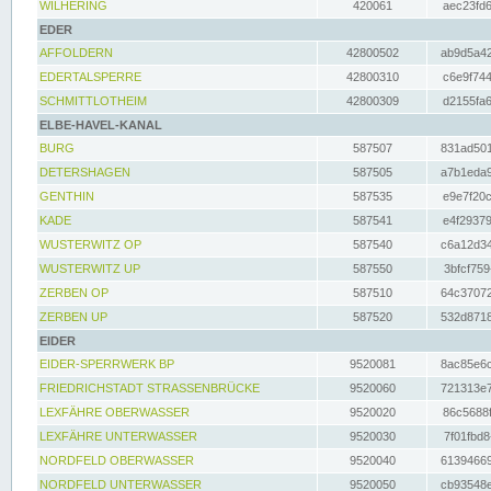
WILHERING
420061
aec23fd6
EDER
AFFOLDERN
42800502
ab9d5a42
EDERTALSPERRE
42800310
c6e9f744
SCHMITTLOTHEIM
42800309
d2155fa6
ELBE-HAVEL-KANAL
BURG
587507
831ad501
DETERSHAGEN
587505
a7b1eda9
GENTHIN
587535
e9e7f20c
KADE
587541
e4f29379
WUSTERWITZ OP
587540
c6a12d34
WUSTERWITZ UP
587550
3bfcf759
ZERBEN OP
587510
64c37072
ZERBEN UP
587520
532d8718
EIDER
EIDER-SPERRWERK BP
9520081
8ac85e6c
FRIEDRICHSTADT STRASSENBRÜCKE
9520060
721313e7
LEXFÄHRE OBERWASSER
9520020
86c5688f
LEXFÄHRE UNTERWASSER
9520030
7f01fbd8
NORDFELD OBERWASSER
9520040
61394669
NORDFELD UNTERWASSER
9520050
cb93548e