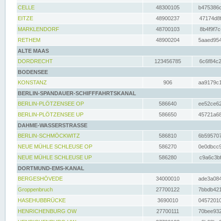
CELLE
48300105
b475386c
EITZE
48900237
47174d8f
MARKLENDORF
48700103
8b4f9f7c
RETHEM
48900204
5aaed954
ALTE MAAS
DORDRECHT
123456785
6c6f84c2
BODENSEE
KONSTANZ
906
aa9179c1
BERLIN-SPANDAUER-SCHIFFFAHRTSKANAL
BERLIN-PLÖTZENSEE OP
586640
ee52ce62
BERLIN-PLÖTZENSEE UP
586650
45721a68
DAHME-WASSERSTRASSE
BERLIN-SCHMÖCKWITZ
586810
6b595707
NEUE MÜHLE SCHLEUSE OP
586270
0e0dbcc9
NEUE MÜHLE SCHLEUSE UP
586280
c9a6c3bf
DORTMUND-EMS-KANAL
BERGESHÖVEDE
34000010
ade3a084
Groppenbruch
27700122
7bbdb421
HASEHUBBRÜCKE
3690010
04572010
HENRICHENBURG OW
27700111
70bee932