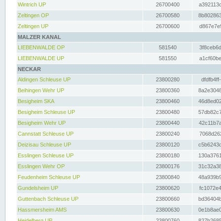
Wintrich UP
26700400
a392113c
Zeltingen OP
26700580
8b802863
Zeltingen UP
26700600
d867e7e9
MALZER KANAL
LIEBENWALDE OP
581540
3f8ceb6d
LIEBENWALDE UP
581550
a1cf60be
NECKAR
Aldingen Schleuse UP
23800280
dfdfb4ff
Beihingen Wehr UP
23800360
8a2e3048
Besigheim SKA
23800460
46d8ed02
Besigheim Schleuse UP
23800480
57db82c7
Besigheim Wehr UP
23800440
42c11b7a
Cannstatt Schleuse UP
23800240
7068d262
Deizisau Schleuse UP
23800120
c5b6243d
Esslingen Schleuse UP
23800180
130a3761
Esslingen Wehr OP
23800176
31c32a38
Feudenheim Schleuse UP
23800840
48a939b9
Gundelsheim UP
23800620
fc1072e4
Guttenbach Schleuse UP
23800660
bd36404b
Hassmersheim AMS
23800630
0e1b8ae0
Heidelberg UP
23800760
827b2685