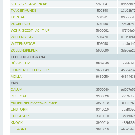
STÖR-SPERRWERK AP
5970041
d9acdbec
TANGERMÜNDE
502350
13e91b77
TORGAU
501261
83bbaedb
VOCKERODE
501480
ae93f2a5
WEHR GEESTHACHT UP
5930062
0f7f58a8
WITTENBERG
501420
070b1eb4
WITTENBERGE
503050
cbf3cd49
ZOLLENSPIEKER
5930090
3de8ea26
ELBE-LÜBECK-KANAL
BÜSSAU UP
9669040
bf7bb8e8
DONNERSCHLEUSE OP
9660049
45634232
MÖLLN
9660050
46644438
EMS
DALUM
3550040
ad357e52
DUKEGAT
3990020
7753c1fa
EMDEN NEUE SEESCHLEUSE
3970010
edfdf747
EMSHÖRN
9340010
c8af067c
FUESTRUP
3310010
3a8ed45f
KNOCK
3990010
438b565e
LEERORT
3910010
abb23dad