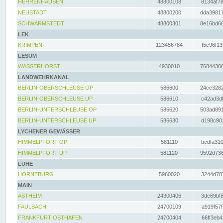
HERRENHAUSEN
48800108
8134af78
NEUSTADT
48800200
dda39817
SCHWARMSTEDT
48800301
8e16bd66
LEK
KRIMPEN
123456784
f5c96f13
LESUM
WASSERHORST
4930010
76844306
LANDWEHRKANAL
BERLIN-OBERSCHLEUSE OP
586600
24ce3282
BERLIN-OBERSCHLEUSE UP
586610
c42ad3df
BERLIN-UNTERSCHLEUSE OP
586620
503ad891
BERLIN-UNTERSCHLEUSE UP
586630
d198c901
LYCHENER GEWÄSSER
HIMMELPFORT OP
581110
bcdfa310
HIMMELPFORT UP
581120
9592d736
LÜHE
HORNEBURG
5960020
3244d787
MAIN
ASTHEIM
24300406
3de69bf8
FAULBACH
24700109
a919f57f
FRANKFURT OSTHAFEN
24700404
66ff3eb4