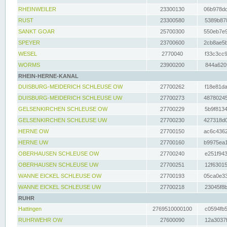
RHEINWEILER
23300130
06b978dd
RUST
23300580
5389b878
SANKT GOAR
25700300
550eb7e9
SPEYER
23700600
2cb8ae5b
WESEL
2770040
f33c3cc9
WORMS
23900200
844a620f
RHEIN-HERNE-KANAL
DUISBURG-MEIDERICH SCHLEUSE OW
27700262
f18e81da
DUISBURG-MEIDERICH SCHLEUSE UW
27700273
48780245
GELSENKIRCHEN SCHLEUSE OW
27700229
5b9f8134
GELSENKIRCHEN SCHLEUSE UW
27700230
427318d0
HERNE OW
27700150
ac6c4362
HERNE UW
27700160
b9975ea1
OBERHAUSEN SCHLEUSE OW
27700240
e251f943
OBERHAUSEN SCHLEUSE UW
27700251
12f63015
WANNE EICKEL SCHLEUSE OW
27700193
05ca0e33
WANNE EICKEL SCHLEUSE UW
27700218
23045f8b
RUHR
Hattingen
2769510000100
c0594fb5
RUHRWEHR OW
27600090
12a3037f