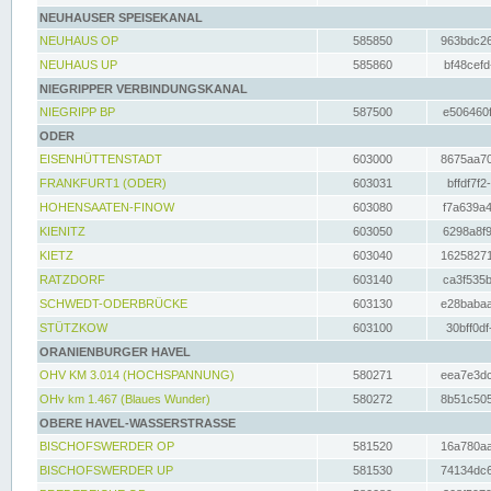
NEUHAUSER SPEISEKANAL
NEUHAUS OP
585850
963bdc26
NEUHAUS UP
585860
bf48cefd
NIEGRIPPER VERBINDUNGSKANAL
NIEGRIPP BP
587500
e506460f
ODER
EISENHÜTTENSTADT
603000
8675aa70
FRANKFURT1 (ODER)
603031
bffdf7f2
HOHENSAATEN-FINOW
603080
f7a639a4
KIENITZ
603050
6298a8f9
KIETZ
603040
16258271
RATZDORF
603140
ca3f535b
SCHWEDT-ODERBRÜCKE
603130
e28babaa
STÜTZKOW
603100
30bff0df
ORANIENBURGER HAVEL
OHV KM 3.014 (HOCHSPANNUNG)
580271
eea7e3dc
OHv km 1.467 (Blaues Wunder)
580272
8b51c505
OBERE HAVEL-WASSERSTRASSE
BISCHOFSWERDER OP
581520
16a780aa
BISCHOFSWERDER UP
581530
74134dc6