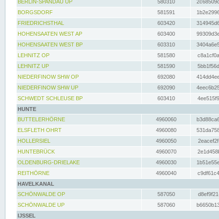
BERLIN-SPANDAU UP
580310
2c68509c
BORGSDORF
581591
1b2e2996
FRIEDRICHSTHAL
603420
314945d6
HOHENSAATEN WEST AP
603400
99309d3e
HOHENSAATEN WEST BP
603310
3404a6e5
LEHNITZ OP
581580
c8a1cf0a
LEHNITZ UP
581590
5bb1f56d
NIEDERFINOW SHW OP
692080
414dd4ee
NIEDERFINOW SHW UP
692090
4eec6b25
SCHWEDT SCHLEUSE BP
603410
4ee515f9
HUNTE
BUTTELERHÖRNE
4960060
b3d88ca6
ELSFLETH OHRT
4960080
531da758
HOLLERSIEL
4960050
2eacef2f
HUNTEBRÜCK
4960070
2e1d458b
OLDENBURG-DRIELAKE
4960030
1b51e55e
REITHÖRNE
4960040
c9df61c4
HAVELKANAL
SCHÖNWALDE OP
587050
d8ef9f21
SCHÖNWALDE UP
587060
b6650b13
IJSSEL