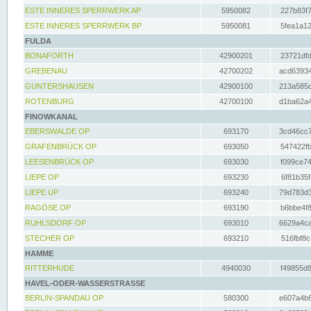
ESTE INNERES SPERRWERK AP
5950082
227b83f7
ESTE INNERES SPERRWERK BP
5950081
5fea1a12
FULDA
BONAFORTH
42900201
23721dfd
GREBENAU
42700202
acd63934
GUNTERSHAUSEN
42900100
213a585d
ROTENBURG
42700100
d1ba62a4
FINOWKANAL
EBERSWALDE OP
693170
3cd46cc7
GRAFENBRÜCK OP
693050
547422fb
LEESENBRÜCK OP
693030
f099ce74
LIEPE OP
693230
6f81b35f
LIEPE UP
693240
79d783d3
RAGÖSE OP
693190
b6bbe4f8
RUHLSDORF OP
693010
6629a4ca
STECHER OP
693210
516fbf8c
HAMME
RITTERHUDE
4940030
f49855d8
HAVEL-ODER-WASSERSTRASSE
BERLIN-SPANDAU OP
580300
e607a4b6