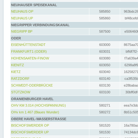
NEUHAUSER SPEISEKANAL
NEUHAUS OP
585850
963bdc26
NEUHAUS UP
585860
bf48cefd
NIEGRIPPER VERBINDUNGSKANAL
NIEGRIPP BP
587500
e506460f
ODER
EISENHÜTTENSTADT
603000
8675aa70
FRANKFURT1 (ODER)
603031
bffdf7f2
HOHENSAATEN-FINOW
603080
f7a639a4
KIENITZ
603050
6298a8f9
KIETZ
603040
16258271
RATZDORF
603140
ca3f535b
SCHWEDT-ODERBRÜCKE
603130
e28babaa
STÜTZKOW
603100
30bff0df
ORANIENBURGER HAVEL
OHV KM 3.014 (HOCHSPANNUNG)
580271
eea7e3dc
OHv km 1.467 (Blaues Wunder)
580272
8b51c505
OBERE HAVEL-WASSERSTRASSE
BISCHOFSWERDER OP
581520
16a780aa
BISCHOFSWERDER UP
581530
74134dc6