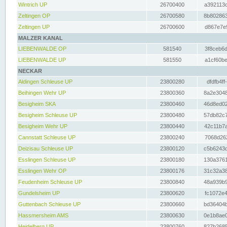
Wintrich UP
26700400
a392113c
Zeltingen OP
26700580
8b802863
Zeltingen UP
26700600
d867e7e9
MALZER KANAL
LIEBENWALDE OP
581540
3f8ceb6d
LIEBENWALDE UP
581550
a1cf60be
NECKAR
Aldingen Schleuse UP
23800280
dfdfb4ff
Beihingen Wehr UP
23800360
8a2e3048
Besigheim SKA
23800460
46d8ed02
Besigheim Schleuse UP
23800480
57db82c7
Besigheim Wehr UP
23800440
42c11b7a
Cannstatt Schleuse UP
23800240
7068d262
Deizisau Schleuse UP
23800120
c5b6243d
Esslingen Schleuse UP
23800180
130a3761
Esslingen Wehr OP
23800176
31c32a38
Feudenheim Schleuse UP
23800840
48a939b9
Gundelsheim UP
23800620
fc1072e4
Guttenbach Schleuse UP
23800660
bd36404b
Hassmersheim AMS
23800630
0e1b8ae0
Heidelberg UP
23800760
827b2685