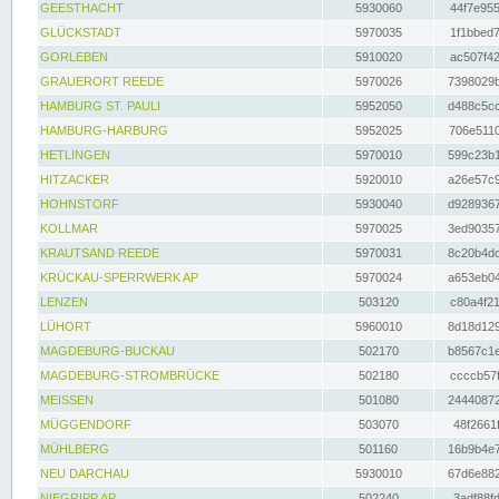
GEESTHACHT
5930060
44f7e955
GLÜCKSTADT
5970035
1f1bbed7
GORLEBEN
5910020
ac507f42
GRAUERORT REEDE
5970026
7398029b
HAMBURG ST. PAULI
5952050
d488c5cc
HAMBURG-HARBURG
5952025
706e5110
HETLINGEN
5970010
599c23b1
HITZACKER
5920010
a26e57c9
HOHNSTORF
5930040
d9289367
KOLLMAR
5970025
3ed90357
KRAUTSAND REEDE
5970031
8c20b4dc
KRÜCKAU-SPERRWERK AP
5970024
a653eb04
LENZEN
503120
c80a4f21
LÜHORT
5960010
8d18d129
MAGDEBURG-BUCKAU
502170
b8567c1e
MAGDEBURG-STROMBRÜCKE
502180
ccccb57f
MEISSEN
501080
24440872
MÜGGENDORF
503070
48f2661f
MÜHLBERG
501160
16b9b4e7
NEU DARCHAU
5930010
67d6e882
NIEGRIPP AP
502240
3adf88fd