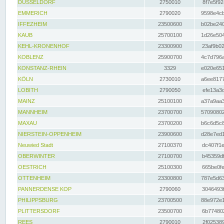
DÜSSELDORF
2750010
8f7e5f92
EMMERICH
2790020
9598e4cb
IFFEZHEIM
23500600
b02be240
KAUB
25700100
1d26e504
KEHL-KRONENHOF
23300900
23af9b02
KOBLENZ
25900700
4c7d796a
KONSTANZ-RHEIN
3329
e020e651
KÖLN
2730010
a6ee8177
LOBITH
2790050
efe13a3d
MAINZ
25100100
a37a9aa3
MANNHEIM
23700700
57090802
MAXAU
23700200
b6c6d5c8
NIERSTEIN-OPPENHEIM
23900600
d28e7ed1
Neuwied Stadt
27100370
dc407f1e
OBERWINTER
27100700
b45359df
OESTRICH
25100300
665be0fe
OTTENHEIM
23300800
787e5d63
PANNERDENSE KOP
2790060
3046493f
PHILIPPSBURG
23700500
88e972e1
PLITTERSDORF
23500700
6b774802
REES
2790010
2f025389