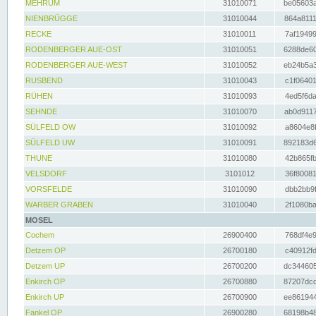
MEHRUM
31010071
be05603a
NIENBRÜGGE
31010044
864a8111
RECKE
31010011
7af19499
RODENBERGER AUE-OST
31010051
6288de60
RODENBERGER AUE-WEST
31010052
eb24b5a3
RUSBEND
31010043
c1f06401
RÜHEN
31010093
4ed5f6da
SEHNDE
31010070
ab0d9117
SÜLFELD OW
31010092
a8604e8f
SÜLFELD UW
31010091
892183d6
THUNE
31010080
42b865fb
VELSDORF
3101012
36f80081
VORSFELDE
31010090
dbb2bb9f
WARBER GRABEN
31010040
2f1080ba
MOSEL
Cochem
26900400
768df4e9
Detzem OP
26700180
c40912fd
Detzem UP
26700200
dc344605
Enkirch OP
26700880
87207dcd
Enkirch UP
26700900
ee861944
Fankel OP
26900280
68198b48