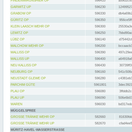
FINDENWIRUNSHIER OP
596410
a5902c55
GARWITZ UP
596230
12499527
GRABOW OP
596330
db4a69b2
GÜRITZ OP
596350
956ce5ff
KLEIN LAASCH WEHR OP
596300
25530a3e
LEWITZ OP
596250
7bbd90ad
LÜBZ OP
596140
d75442cf
MALCHOW WEHR OP
596200
bccaacb3
MALLISS OP
596390
497c29ee
MALLISS UP
596400
a64918a6
NEU KALLISS OP
596430
30739ff3
NEUBURG OP
596160
541c508a
NEUSTADT GLEWE OP
596280
c4381eb3
PARCHIM GÜTE
5961801
3dec3921
PLAU OP
596080
3ffddb2c
PLAU UP
596090
506e6b03
WAREN
596030
bd317edd
MÜGGELSPREE
GROSSE TRÄNKE WEHR OP
582660
81630fdd
GROSSE TRÄNKE WEHR UP
582670
cfad4ee5
MÜRITZ-HAVEL-WASSERSTRASSE