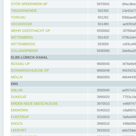
STÖR-SPERRWERK AP
5970041
d9acdbec
TANGERMÜNDE
502350
13e91b77
TORGAU
501261
83bbaedb
VOCKERODE
501480
ae93f2a5
WEHR GEESTHACHT UP
5930062
0f7f58a8
WITTENBERG
501420
070b1eb4
WITTENBERGE
503050
cbf3cd49
ZOLLENSPIEKER
5930090
3de8ea26
ELBE-LÜBECK-KANAL
BÜSSAU UP
9669040
bf7bb8e8
DONNERSCHLEUSE OP
9660049
45634232
MÖLLN
9660050
46644438
EMS
DALUM
3550040
ad357e52
DUKEGAT
3990020
7753c1fa
EMDEN NEUE SEESCHLEUSE
3970010
edfdf747
EMSHÖRN
9340010
c8af067c
FUESTRUP
3310010
3a8ed45f
KNOCK
3990010
438b565e
LEERORT
3910010
abb23dad