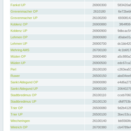
Fankel UP
26900300
583420a8
Grevenmacher OP
2610180
6e72bebf
Grevenmacher UP
26100200
69308142
Koblenz OP
26900880
3f64ff08
Koblenz UP
26900900
9dbcac54
Lehmen OP
26900680
d0abe01a
Lehmen UP
26900700
dc1bb420
Mehring AMS
26700100
4c1b6f17
Müden OP
26900480
a5c880a3
Müden UP
26900500
edc67ca3
Perl
26100100
c263ea53
Ruwer
26500150
abd34ee6
Sankt Aldegund OP
26900080
e4d6a271
Sankt Aldegund UP
26900100
20640279
Stadtbredimus OP
26100110
cceb7060
Stadtbredimus UP
26100130
dfdf753b
Trier OP
26500080
9d2b4126
Trier UP
26500100
3bec53ca
Wincheringen
26100140
bb5560fc
Wintrich OP
26700380
cb4789e4