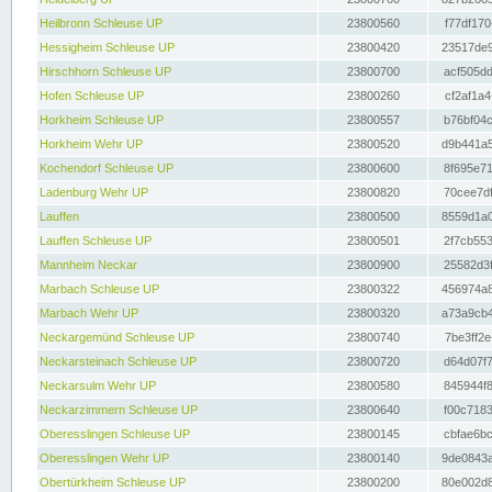
Heilbronn Schleuse UP
23800560
f77df170
Hessigheim Schleuse UP
23800420
23517de9
Hirschhorn Schleuse UP
23800700
acf505dd
Hofen Schleuse UP
23800260
cf2af1a4
Horkheim Schleuse UP
23800557
b76bf04c
Horkheim Wehr UP
23800520
d9b441a5
Kochendorf Schleuse UP
23800600
8f695e71
Ladenburg Wehr UP
23800820
70cee7df
Lauffen
23800500
8559d1a0
Lauffen Schleuse UP
23800501
2f7cb553
Mannheim Neckar
23800900
25582d3f
Marbach Schleuse UP
23800322
456974a8
Marbach Wehr UP
23800320
a73a9cb4
Neckargemünd Schleuse UP
23800740
7be3ff2e
Neckarsteinach Schleuse UP
23800720
d64d07f7
Neckarsulm Wehr UP
23800580
845944f8
Neckarzimmern Schleuse UP
23800640
f00c7183
Oberesslingen Schleuse UP
23800145
cbfae6bc
Oberesslingen Wehr UP
23800140
9de0843a
Obertürkheim Schleuse UP
23800200
80e002d8