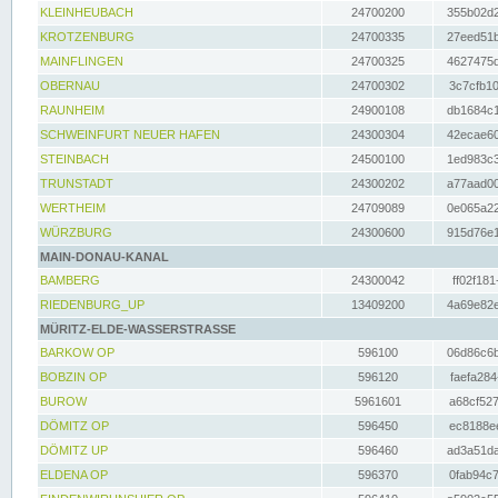
KLEINHEUBACH
24700200
355b02d2
KROTZENBURG
24700335
27eed51b
MAINFLINGEN
24700325
4627475d
OBERNAU
24700302
3c7cfb10
RAUNHEIM
24900108
db1684c1
SCHWEINFURT NEUER HAFEN
24300304
42ecae60
STEINBACH
24500100
1ed983c3
TRUNSTADT
24300202
a77aad00
WERTHEIM
24709089
0e065a22
WÜRZBURG
24300600
915d76e1
MAIN-DONAU-KANAL
BAMBERG
24300042
ff02f181
RIEDENBURG_UP
13409200
4a69e82e
MÜRITZ-ELDE-WASSERSTRASSE
BARKOW OP
596100
06d86c6b
BOBZIN OP
596120
faefa284
BUROW
5961601
a68cf527
DÖMITZ OP
596450
ec8188ee
DÖMITZ UP
596460
ad3a51da
ELDENA OP
596370
0fab94c7