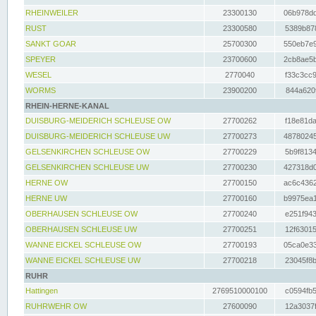
RHEINWEILER
23300130
06b978dd
RUST
23300580
5389b878
SANKT GOAR
25700300
550eb7e9
SPEYER
23700600
2cb8ae5b
WESEL
2770040
f33c3cc9
WORMS
23900200
844a620f
RHEIN-HERNE-KANAL
DUISBURG-MEIDERICH SCHLEUSE OW
27700262
f18e81da
DUISBURG-MEIDERICH SCHLEUSE UW
27700273
48780245
GELSENKIRCHEN SCHLEUSE OW
27700229
5b9f8134
GELSENKIRCHEN SCHLEUSE UW
27700230
427318d0
HERNE OW
27700150
ac6c4362
HERNE UW
27700160
b9975ea1
OBERHAUSEN SCHLEUSE OW
27700240
e251f943
OBERHAUSEN SCHLEUSE UW
27700251
12f63015
WANNE EICKEL SCHLEUSE OW
27700193
05ca0e33
WANNE EICKEL SCHLEUSE UW
27700218
23045f8b
RUHR
Hattingen
2769510000100
c0594fb5
RUHRWEHR OW
27600090
12a3037f