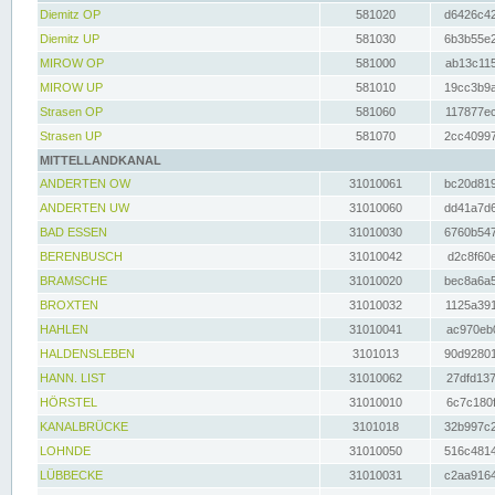
Diemitz OP
581020
d6426c42
Diemitz UP
581030
6b3b55e2
MIROW OP
581000
ab13c115
MIROW UP
581010
19cc3b9a
Strasen OP
581060
117877ec
Strasen UP
581070
2cc40997
MITTELLANDKANAL
ANDERTEN OW
31010061
bc20d819
ANDERTEN UW
31010060
dd41a7d6
BAD ESSEN
31010030
6760b547
BERENBUSCH
31010042
d2c8f60e
BRAMSCHE
31010020
bec8a6a5
BROXTEN
31010032
1125a391
HAHLEN
31010041
ac970eb0
HALDENSLEBEN
3101013
90d92801
HANN. LIST
31010062
27dfd137
HÖRSTEL
31010010
6c7c180f
KANALBRÜCKE
3101018
32b997c2
LOHNDE
31010050
516c4814
LÜBBECKE
31010031
c2aa9164