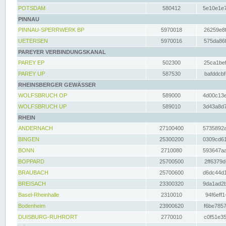
POTSDAM
580412
5e10e1e7
PINNAU
PINNAU-SPERRWERK BP
5970018
26259e8f
UETERSEN
5970016
575da86f
PAREYER VERBINDUNGSKANAL
PAREY EP
502300
25ca1bef
PAREY UP
587530
bafddcbf
RHEINSBERGER GEWÄSSER
WOLFSBRUCH OP
589000
4d00c13e
WOLFSBRUCH UP
589010
3d43a8d7
RHEIN
ANDERNACH
27100400
5735892a
BINGEN
25300200
0309cd61
BONN
2710080
593647aa
BOPPARD
25700500
2ff6379d
BRAUBACH
25700600
d6dc44d1
BREISACH
23300320
9da1ad2b
Basel-Rheinhalle
2310010
94f6eff1
Bodenheim
23900620
f6be7857
DUISBURG-RUHRORT
2770010
c0f51e35