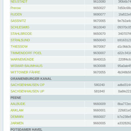
NEUSTADT
9610080
3f0b6b74
Prerow
9650027
7d50c68c
RUDEN
9690077
1fa822e6
SASSNITZ
9670065
9e7b2a4d
SCHLESWIG
9610040
09370c05
STAHLBRODE
9650070
340707f4
STRALSUND
9650043
b9163121
THIESSOW
9670067
d1c9bb3c
TIMMENDORF POEL
9630007
d22c341b
WARNEMÜNDE
9640015
220ff4c6
WISMAR-BAUMHAUS
9630008
95a0ab45
WITTOWER FÄHRE
9670055
4b348b56
ORANIENBURGER KANAL
SACHSENHAUSEN OP
580240
adbd3144
SACHSENHAUSEN UP
581840
0a6fe221
PEENE
AALBUDE
9660009
8ba772ed
ANKLAM
9660001
22fd01e0
DEMMIN
9660007
b7e238e8
JARMEN
9660005
a3328262
POTSDAMER HAVEL