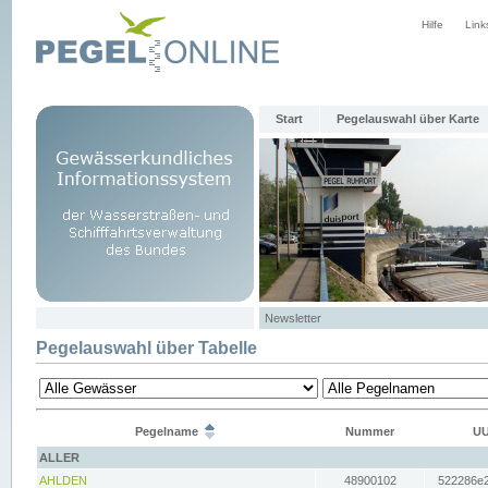
Hilfe
Link
Start
Pegelauswahl über Karte
Newsletter
Pegelauswahl über Tabelle
Pegelname
Nummer
UU
ALLER
AHLDEN
48900102
522286e2