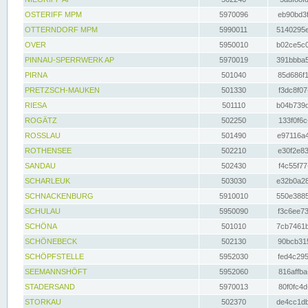
OSTERIFF MPM
5970096
eb90bd3f
OTTERNDORF MPM
5990011
5140295e
OVER
5950010
b02ce5c0
PINNAU-SPERRWERK AP
5970019
391bbba5
PIRNA
501040
85d686f1
PRETZSCH-MAUKEN
501330
f3dc8f07
RIESA
501110
b04b739d
ROGÄTZ
502250
133f0f6c
ROSSLAU
501490
e97116a4
ROTHENSEE
502210
e30f2e83
SANDAU
502430
f4c55f77
SCHARLEUK
503030
e32b0a28
SCHNACKENBURG
5910010
550e3885
SCHULAU
5950090
f3c6ee73
SCHÖNA
501010
7cb7461b
SCHÖNEBECK
502130
90bcb315
SCHÖPFSTELLE
5952030
fed4c295
SEEMANNSHÖFT
5952060
816affba
STADERSAND
5970013
80f0fc4d
STORKAU
502370
de4cc1db