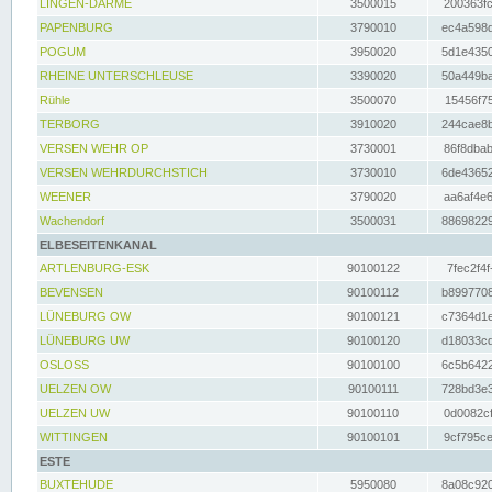
LINGEN-DARME
3500015
200363fc
PAPENBURG
3790010
ec4a598d
POGUM
3950020
5d1e4350
RHEINE UNTERSCHLEUSE
3390020
50a449ba
Rühle
3500070
15456f75
TERBORG
3910020
244cae8b
VERSEN WEHR OP
3730001
86f8dbab
VERSEN WEHRDURCHSTICH
3730010
6de43652
WEENER
3790020
aa6af4e6
Wachendorf
3500031
88698229
ELBESEITENKANAL
ARTLENBURG-ESK
90100122
7fec2f4f
BEVENSEN
90100112
b8997708
LÜNEBURG OW
90100121
c7364d1e
LÜNEBURG UW
90100120
d18033cd
OSLOSS
90100100
6c5b6422
UELZEN OW
90100111
728bd3e3
UELZEN UW
90100110
0d0082cf
WITTINGEN
90100101
9cf795ce
ESTE
BUXTEHUDE
5950080
8a08c920