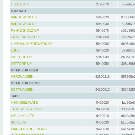
IJSSELKOP
2790070
bbaefa8e
ILMENAU
BARDOWICK OP
5940029
07830b68
BARDOWICK UP
5940030
a238b70f
FAHRENHOLZ OP
5940070
c33c3667
FAHRENHOLZ UP
5940060
bb62b28f
ILMENAU SPERRWERK AP
5940080
6b05e8dc
LÜNE
5940020
d7a8df36
WITTORF OP
5940049
eb3d4195
WITTORF UP
5940050
308c39b6
ITTER ZUR EDER
HERZHAUSEN
42800218
855205e7
ITTER ZUR DIEMEL
KOTTHAUSEN
44100013
36243256
JADE
HOOKSIELPLATE
9430020
fac30fe9
JADE-WESER-PORT
9430050
33bdec83
MELLUMPLATE
9420010
c8b9a2b6
SCHILLIG
9430030
b1cda5a0
WANGEROOGE NORD
9420030
c41d42b1