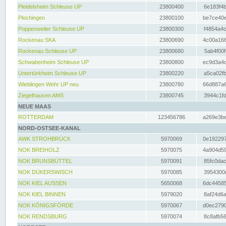
Pleidelsheim Schleuse UP
23800400
6e183f4b
Plochingen
23800100
be7ce40e
Poppenweiler Schleuse UP
23800300
f4854a4c
Rockenau SKA
23800690
4c00a166
Rockenau Schleuse UP
23800680
5ab4f00f
Schwabenheim Schleuse UP
23800800
ec9d3a4d
Untertürkheim Schleuse UP
23800220
a5ca02fb
Wieblingen Wehr UP neu
23800780
66d887a6
Ziegelhausen AMS
23800745
3944c1fd
NEUE MAAS
ROTTERDAM
123456786
a269e3be
NORD-OSTSEE-KANAL
AWK STROHBRÜCK
5970069
0e192297
NOK BREIHOLZ
5970075
4a904d59
NOK BRUNSBÜTTEL
5970091
85fc0dac
NOK DÜKERSWISCH
5970085
3954300d
NOK KIEL AUSSEN
5650068
6dc44585
NOK KIEL BINNEN
5979020
8af24d6a
NOK KÖNIGSFÖRDE
5970067
d0ec2790
NOK RENDSBURG
5970074
8c8afb56