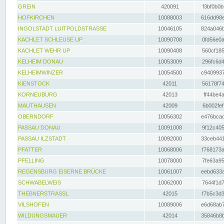
GREIN
420091
f3bf0b0b
HOFKIRCHEN
10088003
616dd98e
INGOLSTADT LUITPOLDSTRASSE
10046105
824a046b
KACHLET SCHLEUSE UP
10090708
0fd56e0a
KACHLET WEHR UP
10090408
560cf185
KELHEIM DONAU
10053009
296fc6d4
KELHEIMWINZER
10054500
c9409937
KIENSTOCK
42011
56178f74
KORNEUBURG
42013
ff44be4a
MAUTHAUSEN
42009
6b002fef
OBERNDORF
10056302
e476bcad
PASSAU DONAU
10091008
9f12c405
PASSAU ILZSTADT
10092000
33ceb441
PFATTER
10068006
f768173a
PFELLING
10078000
7fe63a95
REGENSBURG EISERNE BRÜCKE
10061007
eebd633a
SCHWABELWEIS
10062000
7644f1d7
THEBNERSTRASSL
42015
f7b5c3d3
VILSHOFEN
10089006
e6d68ab7
WILDUNGSMAUER
42014
35846b8b