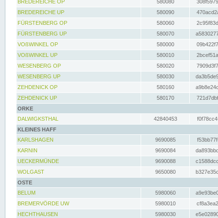
BREDEREICHE OP
580080
308f5979
BREDEREICHE UP
580090
470acd2a
FÜRSTENBERG OP
580060
2c95f83d
FÜRSTENBERG UP
580070
a5830277
VOßWINKEL OP
580000
09b422f7
VOßWINKEL UP
580010
2bcef51a
WESENBERG OP
580020
7909d3f7
WESENBERG UP
580030
da3b5de9
ZEHDENICK OP
580160
a9b8e24c
ZEHDENICK UP
580170
721d7dbf
ORKE
DALWIGKSTHAL
42840453
f0f78cc4
KLEINES HAFF
KARLSHAGEN
9690085
f53bb77f
KARNIN
9690084
da893bbd
UECKERMÜNDE
9690088
c1588dcc
WOLGAST
9650080
b327e35c
OSTE
BELUM
5980060
a9e93be0
BREMERVÖRDE UW
5980010
cf8a3ea2
HECHTHAUSEN
5980030
e5e02890