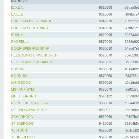
NORDSEE
BAKE A
9510063
e8daa3e2
BAKE Z
9510066
104fdc24
BORKUM FISCHERBALJE
9340020
8727ebfd
BORKUM SÜDSTRAND
9340030
478f21e9
BÜSUM
9510095
5287a3e1
DAGEBÜLL
9570040
6233e901
EIDER-SPERRWERK AP
9530010
04acd7e5
HELGOLAND BINNENHAFEN
9510070
c0ec139b
HELGOLAND SÜDHAFEN
9510075
0d8233b8
HUSUM
9530020
e114aeec
HÖRNUM
9570050
733755fd
LANGEOOG
9390010
a0c1dcb6
LIST AUF SYLT
9570070
5e92d73f
MITTELGRUND
9510132
3ff99b92
NORDERNEY RIFFGAT
9360010
c0244c0e
PELLWORM ANLEGER
9550021
2852b9ab
SCHARHÖRN
9510060
f0197bcf
SPIEKEROOG
9410010
662c4b5e
WITTDÜN
9570010
9c4c11f2
ZEHNERLOCH
9510010
e574d0af