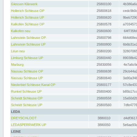
Giessen Klärwerk
25800100
4b386a6a
Hollerich Schleuse OP
25800618
cedc9b0c
Hollerich Schleuse UP
25800620
9beb7290
Kalkofen Schleuse OP
25800578
a7034573
Kalkofen neu
25800600
64f735fd
Lahnstein Schleuse OP
25800798
664d68ea
Lahnstein Schleuse UP
25800800
6b6b31e2
Leun neu
25800200
32807065
Limburg Schleuse UP
25800440
89038b42
Marburg
25830056
4e7a6cfa
Nassau Schleuse OP
25800638
29cb44a2
Nassau Schleuse UP
25800640
3a90a346
Niederbiel Schleuse Kanal OP
25800177
57c8e437
Runkel Schleuse UP
25800400
b85b17cc
Scheidt Schleuse OP
25800558
15a50d2b
Scheidt Schleuse UP
25800560
7dfe4776
LEDA
DREYSCHLOOT
3880010
d4df3617
LEDASPERRWERK UP
3880050
5e6ae93a
LEINE