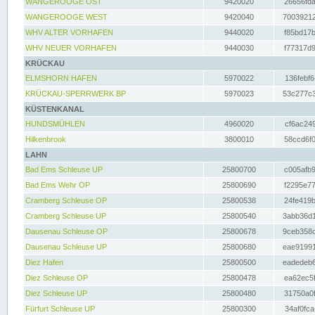
WANGEROOGE OST
9420020
26656fda
WANGEROOGE WEST
9420040
70039212
WHV ALTER VORHAFEN
9440020
f85bd17b
WHV NEUER VORHAFEN
9440030
f77317d9
KRÜCKAU
ELMSHORN HAFEN
5970022
136febf6
KRÜCKAU-SPERRWERK BP
5970023
53c277c3
KÜSTENKANAL
HUNDSMÜHLEN
4960020
cf6ac249
Hilkenbrook
3800010
58ccd6f0
LAHN
Bad Ems Schleuse UP
25800700
c005afb9
Bad Ems Wehr OP
25800690
f2295e77
Cramberg Schleuse OP
25800538
24fe419b
Cramberg Schleuse UP
25800540
3abb36d1
Dausenau Schleuse OP
25800678
9ceb358c
Dausenau Schleuse UP
25800680
eae91991
Diez Hafen
25800500
eadedeb6
Diez Schleuse OP
25800478
ea62ec5f
Diez Schleuse UP
25800480
31750a0f
Fürfurt Schleuse UP
25800300
34af0fca