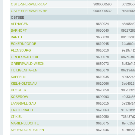
OSTE-SPERRWERK AP
9000000590
8c3295dc
OSTE-SPERRWERK BP
9000000532
7cb4566b
OSTSEE
ALTHAGEN
9650024
b8d05bf9
BARHÖFT
9650040
09227288
BARTH
9650030
00c33ed9
ECKERNFÖRDE
9610045
1faa9b2c
FLENSBURG
9610010
9e19c411
GREIFSWALD OIE
9690078
087b6386
GREIFSWALD-WIECK
9650073
6b53ef42
HEILIGENHAFEN
9610070
06219dd9
KAPPELN
9610035
b09f2243
KIEL-HOLTENAU
9610066
3ad4013f
KLOSTER
9670050
905e7328
KOSEROW
9690093
c0f33a36
LANGBALLIGAU
9610015
5a33bf14
LAUTERBACH
9670063
91922b9b
LT KIEL
9610050
736437d7
MARIENLEUCHTE
9610075
8effc15d
NEUENDORF HAFEN
9670046
492f85b8