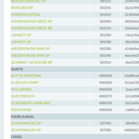
BERLIN-SPANDAU UP
580310
2c68509c
BORGSDORF
581591
1b2e2996
FRIEDRICHSTHAL
603420
314945d6
HOHENSAATEN WEST AP
603400
99309d3e
HOHENSAATEN WEST BP
603310
3404a6e5
LEHNITZ OP
581580
c8a1cf0a
LEHNITZ UP
581590
5bb1f56d
NIEDERFINOW SHW OP
692080
414dd4ee
NIEDERFINOW SHW UP
692090
4eec6b25
SCHWEDT SCHLEUSE BP
603410
4ee515f9
HUNTE
BUTTELERHÖRNE
4960060
b3d88ca6
ELSFLETH OHRT
4960080
531da758
HOLLERSIEL
4960050
2eacef2f
HUNTEBRÜCK
4960070
2e1d458b
OLDENBURG-DRIELAKE
4960030
1b51e55e
REITHÖRNE
4960040
c9df61c4
HAVELKANAL
SCHÖNWALDE OP
587050
d8ef9f21
SCHÖNWALDE UP
587060
b6650b13
IJSSEL