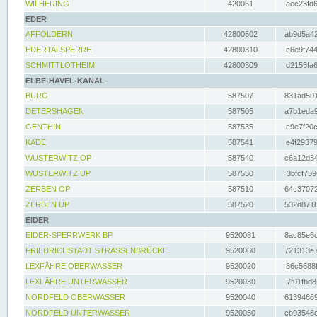
WILHERING
420061
aec23fd6
EDER
AFFOLDERN
42800502
ab9d5a42
EDERTALSPERRE
42800310
c6e9f744
SCHMITTLOTHEIM
42800309
d2155fa6
ELBE-HAVEL-KANAL
BURG
587507
831ad501
DETERSHAGEN
587505
a7b1eda9
GENTHIN
587535
e9e7f20c
KADE
587541
e4f29379
WUSTERWITZ OP
587540
c6a12d34
WUSTERWITZ UP
587550
3bfcf759
ZERBEN OP
587510
64c37072
ZERBEN UP
587520
532d8718
EIDER
EIDER-SPERRWERK BP
9520081
8ac85e6c
FRIEDRICHSTADT STRASSENBRÜCKE
9520060
721313e7
LEXFÄHRE OBERWASSER
9520020
86c5688f
LEXFÄHRE UNTERWASSER
9520030
7f01fbd8
NORDFELD OBERWASSER
9520040
61394669
NORDFELD UNTERWASSER
9520050
cb93548e