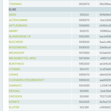
TÖNNING
9520070
00e386ac
ELBE
AKEN
502010
094b96e5
ALTENGAMME
5930070
2ee12b9a
ARTLENBURG
5930050
b3492c68
BARBY
502070
939f82ec
BLANKENESE UF
5952065
bacb459b
BLECKEDE
5930020
6aa1cd8e
BOIZENBURG
5930033
33e0bce0
BROKDORF
5970050
610ab204
BRUNSBÜTTEL MPM
5970094
d4f5f719
BUNTHAUS
5952020
ae1b91d0
COSWIG
501470
1ce53a59
CRANZ
5950070
e6b42536
CUXHAVEN STEUBENHÖFT
5990020
aad49293
DAMNATZ
5910030
c233674f
DESSAU
502000
1edc5fa4
DRESDEN
501060
70272185
DÖMITZ
5910025
6e3ea719
ELSTER
501390
c093b557