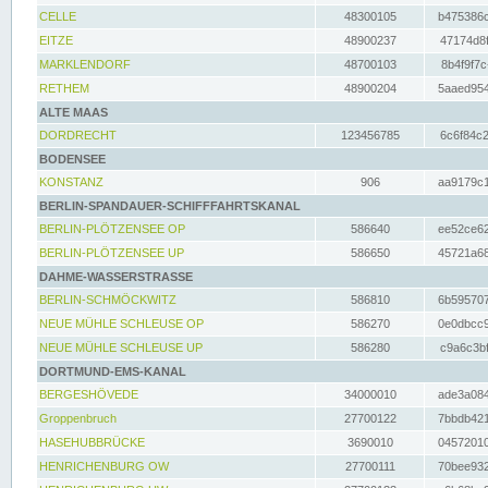
CELLE
48300105
b475386c
EITZE
48900237
47174d8f
MARKLENDORF
48700103
8b4f9f7c
RETHEM
48900204
5aaed954
ALTE MAAS
DORDRECHT
123456785
6c6f84c2
BODENSEE
KONSTANZ
906
aa9179c1
BERLIN-SPANDAUER-SCHIFFFAHRTSKANAL
BERLIN-PLÖTZENSEE OP
586640
ee52ce62
BERLIN-PLÖTZENSEE UP
586650
45721a68
DAHME-WASSERSTRASSE
BERLIN-SCHMÖCKWITZ
586810
6b595707
NEUE MÜHLE SCHLEUSE OP
586270
0e0dbcc9
NEUE MÜHLE SCHLEUSE UP
586280
c9a6c3bf
DORTMUND-EMS-KANAL
BERGESHÖVEDE
34000010
ade3a084
Groppenbruch
27700122
7bbdb421
HASEHUBBRÜCKE
3690010
04572010
HENRICHENBURG OW
27700111
70bee932