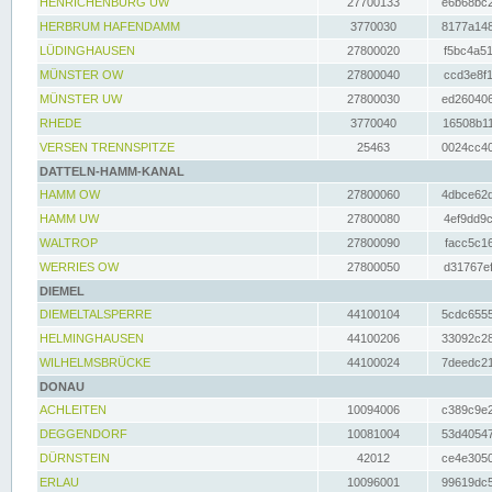
HENRICHENBURG UW
27700133
e6b68bc2
HERBRUM HAFENDAMM
3770030
8177a148
LÜDINGHAUSEN
27800020
f5bc4a51
MÜNSTER OW
27800040
ccd3e8f1
MÜNSTER UW
27800030
ed260406
RHEDE
3770040
16508b11
VERSEN TRENNSPITZE
25463
0024cc40
DATTELN-HAMM-KANAL
HAMM OW
27800060
4dbce62d
HAMM UW
27800080
4ef9dd9c
WALTROP
27800090
facc5c16
WERRIES OW
27800050
d31767ef
DIEMEL
DIEMELTALSPERRE
44100104
5cdc6555
HELMINGHAUSEN
44100206
33092c28
WILHELMSBRÜCKE
44100024
7deedc21
DONAU
ACHLEITEN
10094006
c389c9e2
DEGGENDORF
10081004
53d40547
DÜRNSTEIN
42012
ce4e3050
ERLAU
10096001
99619dc5