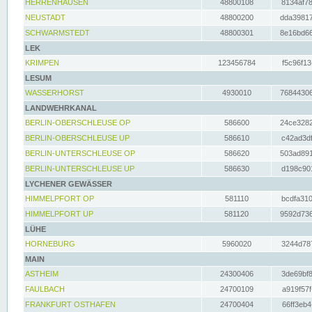
HERRENHAUSEN
48800108
8134af78
NEUSTADT
48800200
dda39817
SCHWARMSTEDT
48800301
8e16bd66
LEK
KRIMPEN
123456784
f5c96f13
LESUM
WASSERHORST
4930010
76844306
LANDWEHRKANAL
BERLIN-OBERSCHLEUSE OP
586600
24ce3282
BERLIN-OBERSCHLEUSE UP
586610
c42ad3df
BERLIN-UNTERSCHLEUSE OP
586620
503ad891
BERLIN-UNTERSCHLEUSE UP
586630
d198c901
LYCHENER GEWÄSSER
HIMMELPFORT OP
581110
bcdfa310
HIMMELPFORT UP
581120
9592d736
LÜHE
HORNEBURG
5960020
3244d787
MAIN
ASTHEIM
24300406
3de69bf8
FAULBACH
24700109
a919f57f
FRANKFURT OSTHAFEN
24700404
66ff3eb4