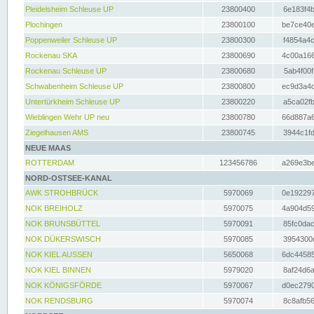
Pleidelsheim Schleuse UP
23800400
6e183f4b
Plochingen
23800100
be7ce40e
Poppenweiler Schleuse UP
23800300
f4854a4c
Rockenau SKA
23800690
4c00a166
Rockenau Schleuse UP
23800680
5ab4f00f
Schwabenheim Schleuse UP
23800800
ec9d3a4d
Untertürkheim Schleuse UP
23800220
a5ca02fb
Wieblingen Wehr UP neu
23800780
66d887a6
Ziegelhausen AMS
23800745
3944c1fd
NEUE MAAS
ROTTERDAM
123456786
a269e3be
NORD-OSTSEE-KANAL
AWK STROHBRÜCK
5970069
0e192297
NOK BREIHOLZ
5970075
4a904d59
NOK BRUNSBÜTTEL
5970091
85fc0dac
NOK DÜKERSWISCH
5970085
3954300d
NOK KIEL AUSSEN
5650068
6dc44585
NOK KIEL BINNEN
5979020
8af24d6a
NOK KÖNIGSFÖRDE
5970067
d0ec2790
NOK RENDSBURG
5970074
8c8afb56