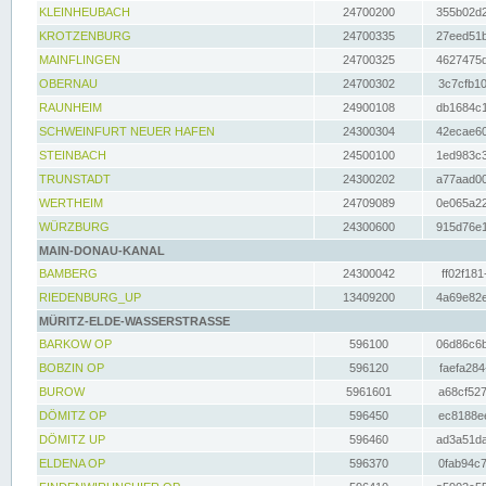
KLEINHEUBACH
24700200
355b02d2
KROTZENBURG
24700335
27eed51b
MAINFLINGEN
24700325
4627475d
OBERNAU
24700302
3c7cfb10
RAUNHEIM
24900108
db1684c1
SCHWEINFURT NEUER HAFEN
24300304
42ecae60
STEINBACH
24500100
1ed983c3
TRUNSTADT
24300202
a77aad00
WERTHEIM
24709089
0e065a22
WÜRZBURG
24300600
915d76e1
MAIN-DONAU-KANAL
BAMBERG
24300042
ff02f181
RIEDENBURG_UP
13409200
4a69e82e
MÜRITZ-ELDE-WASSERSTRASSE
BARKOW OP
596100
06d86c6b
BOBZIN OP
596120
faefa284
BUROW
5961601
a68cf527
DÖMITZ OP
596450
ec8188ee
DÖMITZ UP
596460
ad3a51da
ELDENA OP
596370
0fab94c7