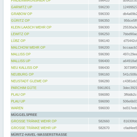
FINDENWIRUNSHIER OP
596410
a5902c55
GARWITZ UP
596230
12499527
GRABOW OP
596330
db4a69b2
GÜRITZ OP
596350
956ce5ff
KLEIN LAASCH WEHR OP
596300
25530a3e
LEWITZ OP
596250
7bbd90ad
LÜBZ OP
596140
d75442cf
MALCHOW WEHR OP
596200
bccaacb3
MALLISS OP
596390
497c29ee
MALLISS UP
596400
a64918a6
NEU KALLISS OP
596430
30739ff3
NEUBURG OP
596160
541c508a
NEUSTADT GLEWE OP
596280
c4381eb3
PARCHIM GÜTE
5961801
3dec3921
PLAU OP
596080
3ffddb2c
PLAU UP
596090
506e6b03
WAREN
596030
bd317edd
MÜGGELSPREE
GROSSE TRÄNKE WEHR OP
582660
81630fdd
GROSSE TRÄNKE WEHR UP
582670
cfad4ee5
MÜRITZ-HAVEL-WASSERSTRASSE