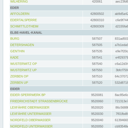
WILHERING
420061
aec23fd6
EDER
AFFOLDERN
42800502
ab9d5a42
EDERTALSPERRE
42800310
c6e9f744
SCHMITTLOTHEIM
42800309
d2155fa6
ELBE-HAVEL-KANAL
BURG
587507
831ad501
DETERSHAGEN
587505
a7b1eda9
GENTHIN
587535
e9e7f20c
KADE
587541
e4f29379
WUSTERWITZ OP
587540
c6a12d34
WUSTERWITZ UP
587550
3bfcf759
ZERBEN OP
587510
64c37072
ZERBEN UP
587520
532d8718
EIDER
EIDER-SPERRWERK BP
9520081
8ac85e6c
FRIEDRICHSTADT STRASSENBRÜCKE
9520060
721313e7
LEXFÄHRE OBERWASSER
9520020
86c5688f
LEXFÄHRE UNTERWASSER
9520030
7f01fbd8
NORDFELD OBERWASSER
9520040
61394669
NORDFELD UNTERWASSER
9520050
cb93548e