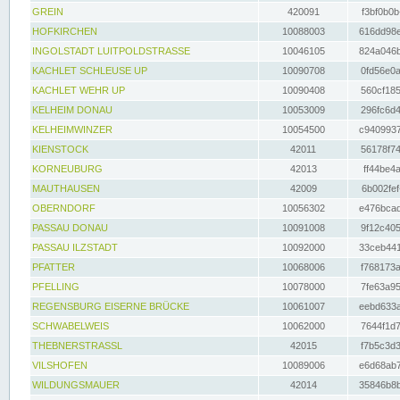
GREIN
420091
f3bf0b0b
HOFKIRCHEN
10088003
616dd98e
INGOLSTADT LUITPOLDSTRASSE
10046105
824a046b
KACHLET SCHLEUSE UP
10090708
0fd56e0a
KACHLET WEHR UP
10090408
560cf185
KELHEIM DONAU
10053009
296fc6d4
KELHEIMWINZER
10054500
c9409937
KIENSTOCK
42011
56178f74
KORNEUBURG
42013
ff44be4a
MAUTHAUSEN
42009
6b002fef
OBERNDORF
10056302
e476bcad
PASSAU DONAU
10091008
9f12c405
PASSAU ILZSTADT
10092000
33ceb441
PFATTER
10068006
f768173a
PFELLING
10078000
7fe63a95
REGENSBURG EISERNE BRÜCKE
10061007
eebd633a
SCHWABELWEIS
10062000
7644f1d7
THEBNERSTRASSL
42015
f7b5c3d3
VILSHOFEN
10089006
e6d68ab7
WILDUNGSMAUER
42014
35846b8b