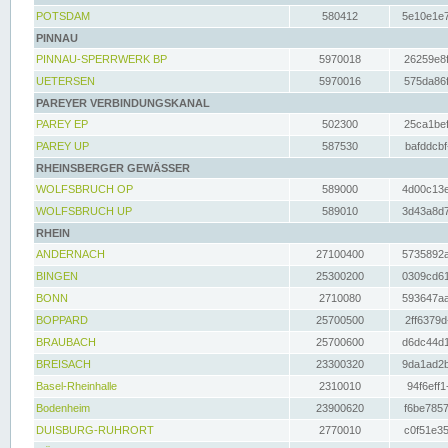
POTSDAM
580412
5e10e1e7
PINNAU
PINNAU-SPERRWERK BP
5970018
26259e8f
UETERSEN
5970016
575da86f
PAREYER VERBINDUNGSKANAL
PAREY EP
502300
25ca1bef
PAREY UP
587530
bafddcbf
RHEINSBERGER GEWÄSSER
WOLFSBRUCH OP
589000
4d00c13e
WOLFSBRUCH UP
589010
3d43a8d7
RHEIN
ANDERNACH
27100400
5735892a
BINGEN
25300200
0309cd61
BONN
2710080
593647aa
BOPPARD
25700500
2ff6379d
BRAUBACH
25700600
d6dc44d1
BREISACH
23300320
9da1ad2b
Basel-Rheinhalle
2310010
94f6eff1
Bodenheim
23900620
f6be7857
DUISBURG-RUHRORT
2770010
c0f51e35