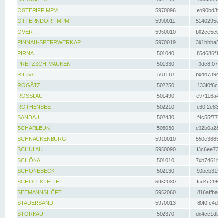
OSTERIFF MPM
5970096
eb90bd3f
OTTERNDORF MPM
5990011
5140295e
OVER
5950010
b02ce5c0
PINNAU-SPERRWERK AP
5970019
391bbba5
PIRNA
501040
85d686f1
PRETZSCH-MAUKEN
501330
f3dc8f07
RIESA
501110
b04b739d
ROGÄTZ
502250
133f0f6c
ROSSLAU
501490
e97116a4
ROTHENSEE
502210
e30f2e83
SANDAU
502430
f4c55f77
SCHARLEUK
503030
e32b0a28
SCHNACKENBURG
5910010
550e3885
SCHULAU
5950090
f3c6ee73
SCHÖNA
501010
7cb7461b
SCHÖNEBECK
502130
90bcb315
SCHÖPFSTELLE
5952030
fed4c295
SEEMANNSHÖFT
5952060
816affba
STADERSAND
5970013
80f0fc4d
STORKAU
502370
de4cc1db