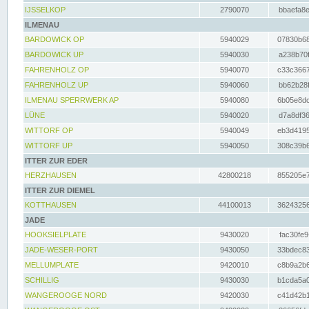
IJSSELKOP
2790070
bbaefa8e
ILMENAU
BARDOWICK OP
5940029
07830b68
BARDOWICK UP
5940030
a238b70f
FAHRENHOLZ OP
5940070
c33c3667
FAHRENHOLZ UP
5940060
bb62b28f
ILMENAU SPERRWERK AP
5940080
6b05e8dc
LÜNE
5940020
d7a8df36
WITTORF OP
5940049
eb3d4195
WITTORF UP
5940050
308c39b6
ITTER ZUR EDER
HERZHAUSEN
42800218
855205e7
ITTER ZUR DIEMEL
KOTTHAUSEN
44100013
36243256
JADE
HOOKSIELPLATE
9430020
fac30fe9
JADE-WESER-PORT
9430050
33bdec83
MELLUMPLATE
9420010
c8b9a2b6
SCHILLIG
9430030
b1cda5a0
WANGEROOGE NORD
9420030
c41d42b1