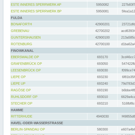
ESTE INNERES SPERRWERK AP
5950082
227b83f7
ESTE INNERES SPERRWERK BP
5950081
5fea1a12
FULDA
BONAFORTH
42900201
23721dfd
GREBENAU
42700202
acd63934
GUNTERSHAUSEN
42900100
213a585d
ROTENBURG
42700100
d1ba62a4
FINOWKANAL
EBERSWALDE OP
693170
3cd46cc7
GRAFENBRÜCK OP
693050
547422fb
LEESENBRÜCK OP
693030
f099ce74
LIEPE OP
693230
6f81b35f
LIEPE UP
693240
79d783d3
RAGÖSE OP
693190
b6bbe4f8
RUHLSDORF OP
693010
6629a4ca
STECHER OP
693210
516fbf8c
HAMME
RITTERHUDE
4940030
f49855d8
HAVEL-ODER-WASSERSTRASSE
BERLIN-SPANDAU OP
580300
e607a4b6