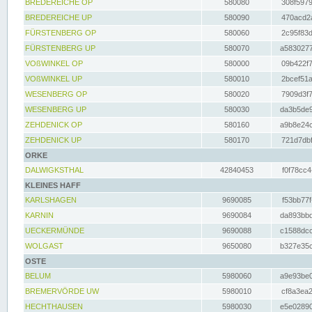
BREDEREICHE OP
580080
308f5979
BREDEREICHE UP
580090
470acd2a
FÜRSTENBERG OP
580060
2c95f83d
FÜRSTENBERG UP
580070
a5830277
VOßWINKEL OP
580000
09b422f7
VOßWINKEL UP
580010
2bcef51a
WESENBERG OP
580020
7909d3f7
WESENBERG UP
580030
da3b5de9
ZEHDENICK OP
580160
a9b8e24c
ZEHDENICK UP
580170
721d7dbf
ORKE
DALWIGKSTHAL
42840453
f0f78cc4
KLEINES HAFF
KARLSHAGEN
9690085
f53bb77f
KARNIN
9690084
da893bbd
UECKERMÜNDE
9690088
c1588dcc
WOLGAST
9650080
b327e35c
OSTE
BELUM
5980060
a9e93be0
BREMERVÖRDE UW
5980010
cf8a3ea2
HECHTHAUSEN
5980030
e5e02890