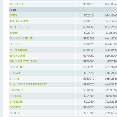
TÖNNING
9520070
00e386ac
ELBE
AKEN
502010
094b96e5
ALTENGAMME
5930070
2ee12b9a
ARTLENBURG
5930050
b3492c68
BARBY
502070
939f82ec
BLANKENESE UF
5952065
bacb459b
BLECKEDE
5930020
6aa1cd8e
BOIZENBURG
5930033
33e0bce0
BROKDORF
5970050
610ab204
BRUNSBÜTTEL MPM
5970094
d4f5f719
BUNTHAUS
5952020
ae1b91d0
COSWIG
501470
1ce53a59
CRANZ
5950070
e6b42536
CUXHAVEN STEUBENHÖFT
5990020
aad49293
DAMNATZ
5910030
c233674f
DESSAU
502000
1edc5fa4
DRESDEN
501060
70272185
DÖMITZ
5910025
6e3ea719
ELSTER
501390
c093b557