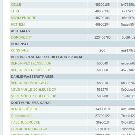
CELLE
48300105
b475386c
EITZE
48900237
47174d8f
MARKLENDORF
48700103
8b4f9f7c
RETHEM
48900204
5aaed954
ALTE MAAS
DORDRECHT
123456785
6c6f84c2
BODENSEE
KONSTANZ
906
aa9179c1
BERLIN-SPANDAUER-SCHIFFFAHRTSKANAL
BERLIN-PLÖTZENSEE OP
586640
ee52ce62
BERLIN-PLÖTZENSEE UP
586650
45721a68
DAHME-WASSERSTRASSE
BERLIN-SCHMÖCKWITZ
586810
6b595707
NEUE MÜHLE SCHLEUSE OP
586270
0e0dbcc9
NEUE MÜHLE SCHLEUSE UP
586280
c9a6c3bf
DORTMUND-EMS-KANAL
BERGESHÖVEDE
34000010
ade3a084
Groppenbruch
27700122
7bbdb421
HASEHUBBRÜCKE
3690010
04572010
HENRICHENBURG OW
27700111
70bee932