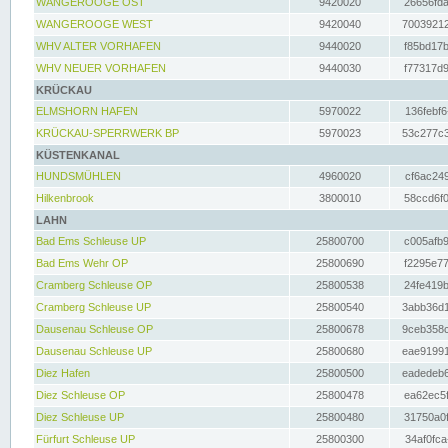
WANGEROOGE OST
9420020
26656fda
WANGEROOGE WEST
9420040
70039212
WHV ALTER VORHAFEN
9440020
f85bd17b
WHV NEUER VORHAFEN
9440030
f77317d9
KRÜCKAU
ELMSHORN HAFEN
5970022
136febf6
KRÜCKAU-SPERRWERK BP
5970023
53c277c3
KÜSTENKANAL
HUNDSMÜHLEN
4960020
cf6ac249
Hilkenbrook
3800010
58ccd6f0
LAHN
Bad Ems Schleuse UP
25800700
c005afb9
Bad Ems Wehr OP
25800690
f2295e77
Cramberg Schleuse OP
25800538
24fe419b
Cramberg Schleuse UP
25800540
3abb36d1
Dausenau Schleuse OP
25800678
9ceb358c
Dausenau Schleuse UP
25800680
eae91991
Diez Hafen
25800500
eadedeb6
Diez Schleuse OP
25800478
ea62ec5f
Diez Schleuse UP
25800480
31750a0f
Fürfurt Schleuse UP
25800300
34af0fca