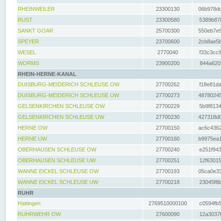
RHEINWEILER
23300130
06b978dd
RUST
23300580
5389b878
SANKT GOAR
25700300
550eb7e9
SPEYER
23700600
2cb8ae5b
WESEL
2770040
f33c3cc9
WORMS
23900200
844a620f
RHEIN-HERNE-KANAL
DUISBURG-MEIDERICH SCHLEUSE OW
27700262
f18e81da
DUISBURG-MEIDERICH SCHLEUSE UW
27700273
48780245
GELSENKIRCHEN SCHLEUSE OW
27700229
5b9f8134
GELSENKIRCHEN SCHLEUSE UW
27700230
427318d0
HERNE OW
27700150
ac6c4362
HERNE UW
27700160
b9975ea1
OBERHAUSEN SCHLEUSE OW
27700240
e251f943
OBERHAUSEN SCHLEUSE UW
27700251
12f63015
WANNE EICKEL SCHLEUSE OW
27700193
05ca0e33
WANNE EICKEL SCHLEUSE UW
27700218
23045f8b
RUHR
Hattingen
2769510000100
c0594fb5
RUHRWEHR OW
27600090
12a3037f