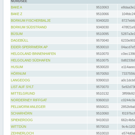
NORDSEE
BAKE A
9510063
e8daa3e2
BAKE Z
9510066
104fdc24
BORKUM FISCHERBALJE
9340020
8727ebfd
BORKUM SÜDSTRAND
9340030
478f21e9
BÜSUM
9510095
5287a3e1
DAGEBÜLL
9570040
6233e901
EIDER-SPERRWERK AP
9530010
04acd7e5
HELGOLAND BINNENHAFEN
9510070
c0ec139b
HELGOLAND SÜDHAFEN
9510075
0d8233b8
HUSUM
9530020
e114aeec
HÖRNUM
9570050
733755fd
LANGEOOG
9390010
a0c1dcb6
LIST AUF SYLT
9570070
5e92d73f
MITTELGRUND
9510132
3ff99b92
NORDERNEY RIFFGAT
9360010
c0244c0e
PELLWORM ANLEGER
9550021
2852b9ab
SCHARHÖRN
9510060
f0197bcf
SPIEKEROOG
9410010
662c4b5e
WITTDÜN
9570010
9c4c11f2
ZEHNERLOCH
9510010
e574d0af