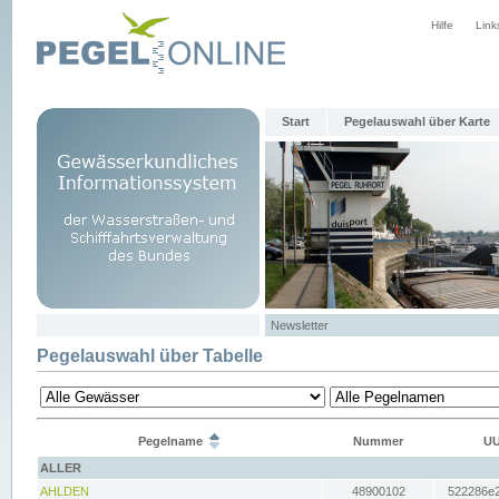
Hilfe
Link
Start
Pegelauswahl über Karte
Newsletter
Pegelauswahl über Tabelle
Pegelname
Nummer
UU
ALLER
AHLDEN
48900102
522286e2