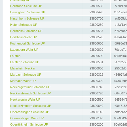
Heilbronn Schleuse UP
23800560
f77df170
Hessigheim Schleuse UP
23800420
23517de9
Hirschhorn Schleuse UP
23800700
acf505dd
Hofen Schleuse UP
23800260
cf2af1a4
Horkheim Schleuse UP
23800557
b76bf04c
Horkheim Wehr UP
23800520
d9b441a5
Kochendorf Schleuse UP
23800600
8f695e71
Ladenburg Wehr UP
23800820
70cee7df
Lauffen
23800500
8559d1a0
Lauffen Schleuse UP
23800501
2f7cb553
Mannheim Neckar
23800900
25582d3f
Marbach Schleuse UP
23800322
456974a8
Marbach Wehr UP
23800320
a73a9cb4
Neckargemünd Schleuse UP
23800740
7be3ff2e
Neckarsteinach Schleuse UP
23800720
d64d07f7
Neckarsulm Wehr UP
23800580
845944f8
Neckarzimmern Schleuse UP
23800640
f00c7183
Oberesslingen Schleuse UP
23800145
cbfae6bc
Oberesslingen Wehr UP
23800140
9de0843a
Obertürkheim Schleuse UP
23800200
80e002d8