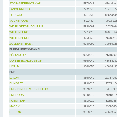
STÖR-SPERRWERK AP
5970041
d9acdbec
TANGERMÜNDE
502350
13e91b77
TORGAU
501261
83bbaedb
VOCKERODE
501480
ae93f2a5
WEHR GEESTHACHT UP
5930062
0f7f58a8
WITTENBERG
501420
070b1eb4
WITTENBERGE
503050
cbf3cd49
ZOLLENSPIEKER
5930090
3de8ea26
ELBE-LÜBECK-KANAL
BÜSSAU UP
9669040
bf7bb8e8
DONNERSCHLEUSE OP
9660049
45634232
MÖLLN
9660050
46644438
EMS
DALUM
3550040
ad357e52
DUKEGAT
3990020
7753c1fa
EMDEN NEUE SEESCHLEUSE
3970010
edfdf747
EMSHÖRN
9340010
c8af067c
FUESTRUP
3310010
3a8ed45f
KNOCK
3990010
438b565e
LEERORT
3910010
abb23dad