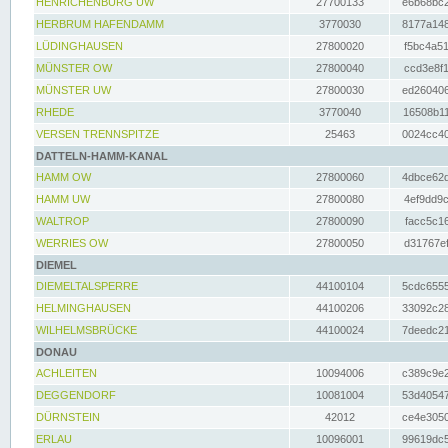
HENRICHENBURG UW
27700133
e6b68bc2
HERBRUM HAFENDAMM
3770030
8177a148
LÜDINGHAUSEN
27800020
f5bc4a51
MÜNSTER OW
27800040
ccd3e8f1
MÜNSTER UW
27800030
ed260406
RHEDE
3770040
16508b11
VERSEN TRENNSPITZE
25463
0024cc40
DATTELN-HAMM-KANAL
HAMM OW
27800060
4dbce62d
HAMM UW
27800080
4ef9dd9c
WALTROP
27800090
facc5c16
WERRIES OW
27800050
d31767ef
DIEMEL
DIEMELTALSPERRE
44100104
5cdc6555
HELMINGHAUSEN
44100206
33092c28
WILHELMSBRÜCKE
44100024
7deedc21
DONAU
ACHLEITEN
10094006
c389c9e2
DEGGENDORF
10081004
53d40547
DÜRNSTEIN
42012
ce4e3050
ERLAU
10096001
99619dc5