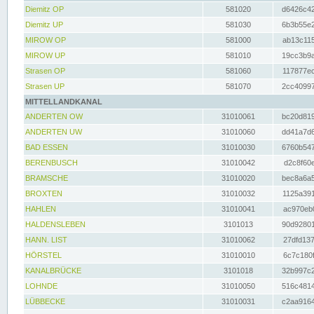
Diemitz OP
581020
d6426c42
Diemitz UP
581030
6b3b55e2
MIROW OP
581000
ab13c115
MIROW UP
581010
19cc3b9a
Strasen OP
581060
117877ec
Strasen UP
581070
2cc40997
MITTELLANDKANAL
ANDERTEN OW
31010061
bc20d819
ANDERTEN UW
31010060
dd41a7d6
BAD ESSEN
31010030
6760b547
BERENBUSCH
31010042
d2c8f60e
BRAMSCHE
31010020
bec8a6a5
BROXTEN
31010032
1125a391
HAHLEN
31010041
ac970eb0
HALDENSLEBEN
3101013
90d92801
HANN. LIST
31010062
27dfd137
HÖRSTEL
31010010
6c7c180f
KANALBRÜCKE
3101018
32b997c2
LOHNDE
31010050
516c4814
LÜBBECKE
31010031
c2aa9164