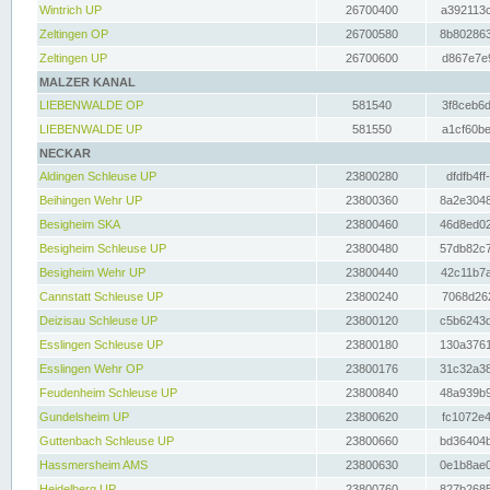
Wintrich UP
26700400
a392113c
Zeltingen OP
26700580
8b802863
Zeltingen UP
26700600
d867e7e9
MALZER KANAL
LIEBENWALDE OP
581540
3f8ceb6d
LIEBENWALDE UP
581550
a1cf60be
NECKAR
Aldingen Schleuse UP
23800280
dfdfb4ff
Beihingen Wehr UP
23800360
8a2e3048
Besigheim SKA
23800460
46d8ed02
Besigheim Schleuse UP
23800480
57db82c7
Besigheim Wehr UP
23800440
42c11b7a
Cannstatt Schleuse UP
23800240
7068d262
Deizisau Schleuse UP
23800120
c5b6243d
Esslingen Schleuse UP
23800180
130a3761
Esslingen Wehr OP
23800176
31c32a38
Feudenheim Schleuse UP
23800840
48a939b9
Gundelsheim UP
23800620
fc1072e4
Guttenbach Schleuse UP
23800660
bd36404b
Hassmersheim AMS
23800630
0e1b8ae0
Heidelberg UP
23800760
827b2685