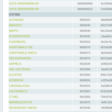
OSTE-SPERRWERK AP
9000000590
8c3295dc
OSTE-SPERRWERK BP
9000000532
7cb4566b
OSTSEE
ALTHAGEN
9650024
b8d05bf9
BARHÖFT
9650040
09227288
BARTH
9650030
00c33ed9
ECKERNFÖRDE
9610045
1faa9b2c
FLENSBURG
9610010
9e19c411
GREIFSWALD OIE
9690078
087b6386
GREIFSWALD-WIECK
9650073
6b53ef42
HEILIGENHAFEN
9610070
06219dd9
KAPPELN
9610035
b09f2243
KIEL-HOLTENAU
9610066
3ad4013f
KLOSTER
9670050
905e7328
KOSEROW
9690093
c0f33a36
LANGBALLIGAU
9610015
5a33bf14
LAUTERBACH
9670063
91922b9b
LT KIEL
9610050
736437d7
MARIENLEUCHTE
9610075
8effc15d
NEUENDORF HAFEN
9670046
492f85b8