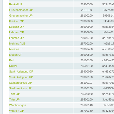
Fankel UP
26900300
583420a8
Grevenmacher OP
2610180
6e72bebf
Grevenmacher UP
26100200
69308142
Koblenz OP
26900880
3f64ff08
Koblenz UP
26900900
9dbcac54
Lehmen OP
26900680
d0abe01a
Lehmen UP
26900700
dc1bb420
Mehring AMS
26700100
4c1b6f17
Müden OP
26900480
a5c880a3
Müden UP
26900500
edc67ca3
Perl
26100100
c263ea53
Ruwer
26500150
abd34ee6
Sankt Aldegund OP
26900080
e4d6a271
Sankt Aldegund UP
26900100
20640279
Stadtbredimus OP
26100110
cceb7060
Stadtbredimus UP
26100130
dfdf753b
Trier OP
26500080
9d2b4126
Trier UP
26500100
3bec53ca
Wincheringen
26100140
bb5560fc
Wintrich OP
26700380
cb4789e4