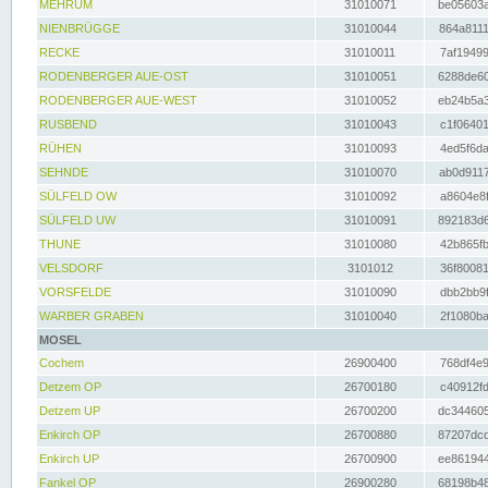
MEHRUM
31010071
be05603a
NIENBRÜGGE
31010044
864a8111
RECKE
31010011
7af19499
RODENBERGER AUE-OST
31010051
6288de60
RODENBERGER AUE-WEST
31010052
eb24b5a3
RUSBEND
31010043
c1f06401
RÜHEN
31010093
4ed5f6da
SEHNDE
31010070
ab0d9117
SÜLFELD OW
31010092
a8604e8f
SÜLFELD UW
31010091
892183d6
THUNE
31010080
42b865fb
VELSDORF
3101012
36f80081
VORSFELDE
31010090
dbb2bb9f
WARBER GRABEN
31010040
2f1080ba
MOSEL
Cochem
26900400
768df4e9
Detzem OP
26700180
c40912fd
Detzem UP
26700200
dc344605
Enkirch OP
26700880
87207dcd
Enkirch UP
26700900
ee861944
Fankel OP
26900280
68198b48