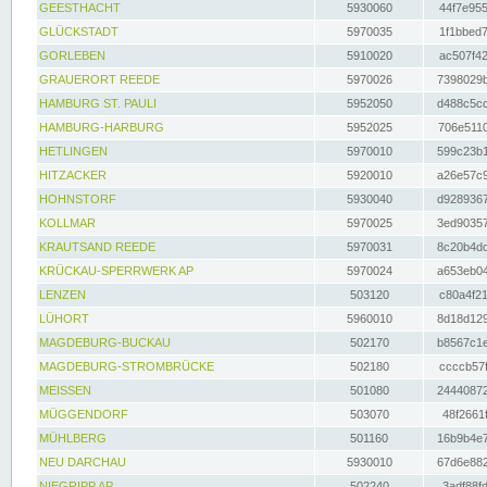
GEESTHACHT
5930060
44f7e955
GLÜCKSTADT
5970035
1f1bbed7
GORLEBEN
5910020
ac507f42
GRAUERORT REEDE
5970026
7398029b
HAMBURG ST. PAULI
5952050
d488c5cc
HAMBURG-HARBURG
5952025
706e5110
HETLINGEN
5970010
599c23b1
HITZACKER
5920010
a26e57c9
HOHNSTORF
5930040
d9289367
KOLLMAR
5970025
3ed90357
KRAUTSAND REEDE
5970031
8c20b4dc
KRÜCKAU-SPERRWERK AP
5970024
a653eb04
LENZEN
503120
c80a4f21
LÜHORT
5960010
8d18d129
MAGDEBURG-BUCKAU
502170
b8567c1e
MAGDEBURG-STROMBRÜCKE
502180
ccccb57f
MEISSEN
501080
24440872
MÜGGENDORF
503070
48f2661f
MÜHLBERG
501160
16b9b4e7
NEU DARCHAU
5930010
67d6e882
NIEGRIPP AP
502240
3adf88fd