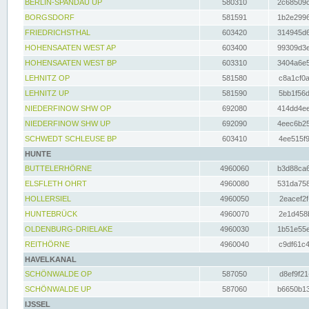
BERLIN-SPANDAU UP
580310
2c68509c
BORGSDORF
581591
1b2e2996
FRIEDRICHSTHAL
603420
314945d6
HOHENSAATEN WEST AP
603400
99309d3e
HOHENSAATEN WEST BP
603310
3404a6e5
LEHNITZ OP
581580
c8a1cf0a
LEHNITZ UP
581590
5bb1f56d
NIEDERFINOW SHW OP
692080
414dd4ee
NIEDERFINOW SHW UP
692090
4eec6b25
SCHWEDT SCHLEUSE BP
603410
4ee515f9
HUNTE
BUTTELERHÖRNE
4960060
b3d88ca6
ELSFLETH OHRT
4960080
531da758
HOLLERSIEL
4960050
2eacef2f
HUNTEBRÜCK
4960070
2e1d458b
OLDENBURG-DRIELAKE
4960030
1b51e55e
REITHÖRNE
4960040
c9df61c4
HAVELKANAL
SCHÖNWALDE OP
587050
d8ef9f21
SCHÖNWALDE UP
587060
b6650b13
IJSSEL