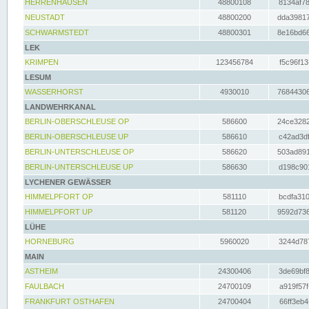
HERRENHAUSEN
48800108
8134af78
NEUSTADT
48800200
dda39817
SCHWARMSTEDT
48800301
8e16bd66
LEK
KRIMPEN
123456784
f5c96f13
LESUM
WASSERHORST
4930010
76844306
LANDWEHRKANAL
BERLIN-OBERSCHLEUSE OP
586600
24ce3282
BERLIN-OBERSCHLEUSE UP
586610
c42ad3df
BERLIN-UNTERSCHLEUSE OP
586620
503ad891
BERLIN-UNTERSCHLEUSE UP
586630
d198c901
LYCHENER GEWÄSSER
HIMMELPFORT OP
581110
bcdfa310
HIMMELPFORT UP
581120
9592d736
LÜHE
HORNEBURG
5960020
3244d787
MAIN
ASTHEIM
24300406
3de69bf8
FAULBACH
24700109
a919f57f
FRANKFURT OSTHAFEN
24700404
66ff3eb4