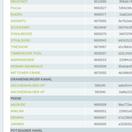
NEUSTADT
9610080
3f0b6b74
Prerow
9650027
7d50c68c
RUDEN
9690077
1fa822e6
SASSNITZ
9670065
9e7b2a4d
SCHLESWIG
9610040
09370c05
STAHLBRODE
9650070
340707f4
STRALSUND
9650043
b9163121
THIESSOW
9670067
d1c9bb3c
TIMMENDORF POEL
9630007
d22c341b
WARNEMÜNDE
9640015
220ff4c6
WISMAR-BAUMHAUS
9630008
95a0ab45
WITTOWER FÄHRE
9670055
4b348b56
ORANIENBURGER KANAL
SACHSENHAUSEN OP
580240
adbd3144
SACHSENHAUSEN UP
581840
0a6fe221
PEENE
AALBUDE
9660009
8ba772ed
ANKLAM
9660001
22fd01e0
DEMMIN
9660007
b7e238e8
JARMEN
9660005
a3328262
POTSDAMER HAVEL