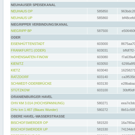
NEUHAUSER SPEISEKANAL
NEUHAUS OP
585850
963bdc26
NEUHAUS UP
585860
bf48cefd
NIEGRIPPER VERBINDUNGSKANAL
NIEGRIPP BP
587500
e506460f
ODER
EISENHÜTTENSTADT
603000
8675aa70
FRANKFURT1 (ODER)
603031
bffdf7f2
HOHENSAATEN-FINOW
603080
f7a639a4
KIENITZ
603050
6298a8f9
KIETZ
603040
16258271
RATZDORF
603140
ca3f535b
SCHWEDT-ODERBRÜCKE
603130
e28babaa
STÜTZKOW
603100
30bff0df
ORANIENBURGER HAVEL
OHV KM 3.014 (HOCHSPANNUNG)
580271
eea7e3dc
OHv km 1.467 (Blaues Wunder)
580272
8b51c505
OBERE HAVEL-WASSERSTRASSE
BISCHOFSWERDER OP
581520
16a780aa
BISCHOFSWERDER UP
581530
74134dc6