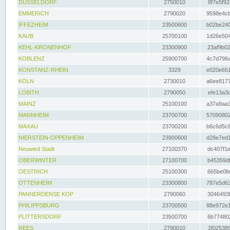
DÜSSELDORF
2750010
8f7e5f92
EMMERICH
2790020
9598e4cb
IFFEZHEIM
23500600
b02be240
KAUB
25700100
1d26e504
KEHL-KRONENHOF
23300900
23af9b02
KOBLENZ
25900700
4c7d796a
KONSTANZ-RHEIN
3329
e020e651
KÖLN
2730010
a6ee8177
LOBITH
2790050
efe13a3d
MAINZ
25100100
a37a9aa3
MANNHEIM
23700700
57090802
MAXAU
23700200
b6c6d5c8
NIERSTEIN-OPPENHEIM
23900600
d28e7ed1
Neuwied Stadt
27100370
dc407f1e
OBERWINTER
27100700
b45359df
OESTRICH
25100300
665be0fe
OTTENHEIM
23300800
787e5d63
PANNERDENSE KOP
2790060
3046493f
PHILIPPSBURG
23700500
88e972e1
PLITTERSDORF
23500700
6b774802
REES
2790010
2f025389