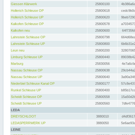
Giessen Klärwerk
25800100
4b386a6a
Hollerich Schleuse OP
25800618
cedc9b0c
Hollerich Schleuse UP
25800620
9beb7290
Kalkofen Schleuse OP
25800578
a7034573
Kalkofen neu
25800600
64f735fd
Lahnstein Schleuse OP
25800798
664d68ea
Lahnstein Schleuse UP
25800800
6b6b31e2
Leun neu
25800200
32807065
Limburg Schleuse UP
25800440
89038b42
Marburg
25830056
4e7a6cfa
Nassau Schleuse OP
25800638
29cb44a2
Nassau Schleuse UP
25800640
3a90a346
Niederbiel Schleuse Kanal OP
25800177
57c8e437
Runkel Schleuse UP
25800400
b85b17cc
Scheidt Schleuse OP
25800558
15a50d2b
Scheidt Schleuse UP
25800560
7dfe4776
LEDA
DREYSCHLOOT
3880010
d4df3617
LEDASPERRWERK UP
3880050
5e6ae93a
LEINE