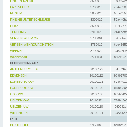
LINGEN-DARME
3500015
200363fc
PAPENBURG
3790010
ec4a598d
POGUM
3950020
5d1e4350
RHEINE UNTERSCHLEUSE
3390020
50a449ba
Rühle
3500070
15456f75
TERBORG
3910020
244cae8b
VERSEN WEHR OP
3730001
86f8dbab
VERSEN WEHRDURCHSTICH
3730010
6de43652
WEENER
3790020
aa6af4e6
Wachendorf
3500031
88698229
ELBESEITENKANAL
ARTLENBURG-ESK
90100122
7fec2f4f
BEVENSEN
90100112
b8997708
LÜNEBURG OW
90100121
c7364d1e
LÜNEBURG UW
90100120
d18033cd
OSLOSS
90100100
6c5b6422
UELZEN OW
90100111
728bd3e3
UELZEN UW
90100110
0d0082cf
WITTINGEN
90100101
9cf795ce
ESTE
BUXTEHUDE
5950080
8a08c920