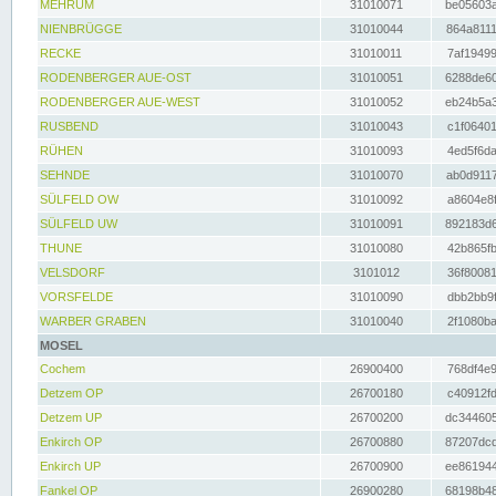
MEHRUM
31010071
be05603a
NIENBRÜGGE
31010044
864a8111
RECKE
31010011
7af19499
RODENBERGER AUE-OST
31010051
6288de60
RODENBERGER AUE-WEST
31010052
eb24b5a3
RUSBEND
31010043
c1f06401
RÜHEN
31010093
4ed5f6da
SEHNDE
31010070
ab0d9117
SÜLFELD OW
31010092
a8604e8f
SÜLFELD UW
31010091
892183d6
THUNE
31010080
42b865fb
VELSDORF
3101012
36f80081
VORSFELDE
31010090
dbb2bb9f
WARBER GRABEN
31010040
2f1080ba
MOSEL
Cochem
26900400
768df4e9
Detzem OP
26700180
c40912fd
Detzem UP
26700200
dc344605
Enkirch OP
26700880
87207dcd
Enkirch UP
26700900
ee861944
Fankel OP
26900280
68198b48