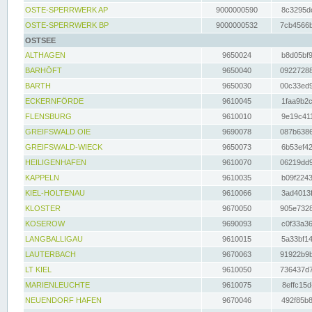
OSTE-SPERRWERK AP
9000000590
8c3295dc
OSTE-SPERRWERK BP
9000000532
7cb4566b
OSTSEE
ALTHAGEN
9650024
b8d05bf9
BARHÖFT
9650040
09227288
BARTH
9650030
00c33ed9
ECKERNFÖRDE
9610045
1faa9b2c
FLENSBURG
9610010
9e19c411
GREIFSWALD OIE
9690078
087b6386
GREIFSWALD-WIECK
9650073
6b53ef42
HEILIGENHAFEN
9610070
06219dd9
KAPPELN
9610035
b09f2243
KIEL-HOLTENAU
9610066
3ad4013f
KLOSTER
9670050
905e7328
KOSEROW
9690093
c0f33a36
LANGBALLIGAU
9610015
5a33bf14
LAUTERBACH
9670063
91922b9b
LT KIEL
9610050
736437d7
MARIENLEUCHTE
9610075
8effc15d
NEUENDORF HAFEN
9670046
492f85b8