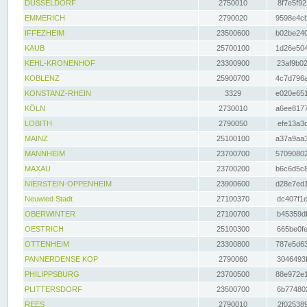
DÜSSELDORF
2750010
8f7e5f92
EMMERICH
2790020
9598e4cb
IFFEZHEIM
23500600
b02be240
KAUB
25700100
1d26e504
KEHL-KRONENHOF
23300900
23af9b02
KOBLENZ
25900700
4c7d796a
KONSTANZ-RHEIN
3329
e020e651
KÖLN
2730010
a6ee8177
LOBITH
2790050
efe13a3d
MAINZ
25100100
a37a9aa3
MANNHEIM
23700700
57090802
MAXAU
23700200
b6c6d5c8
NIERSTEIN-OPPENHEIM
23900600
d28e7ed1
Neuwied Stadt
27100370
dc407f1e
OBERWINTER
27100700
b45359df
OESTRICH
25100300
665be0fe
OTTENHEIM
23300800
787e5d63
PANNERDENSE KOP
2790060
3046493f
PHILIPPSBURG
23700500
88e972e1
PLITTERSDORF
23500700
6b774802
REES
2790010
2f025389