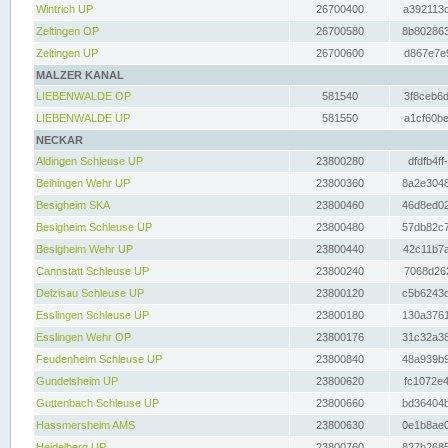
Wintrich UP
26700400
a392113c
Zeltingen OP
26700580
8b802863
Zeltingen UP
26700600
d867e7e9
MALZER KANAL
LIEBENWALDE OP
581540
3f8ceb6d
LIEBENWALDE UP
581550
a1cf60be
NECKAR
Aldingen Schleuse UP
23800280
dfdfb4ff
Beihingen Wehr UP
23800360
8a2e3048
Besigheim SKA
23800460
46d8ed02
Besigheim Schleuse UP
23800480
57db82c7
Besigheim Wehr UP
23800440
42c11b7a
Cannstatt Schleuse UP
23800240
7068d262
Deizisau Schleuse UP
23800120
c5b6243d
Esslingen Schleuse UP
23800180
130a3761
Esslingen Wehr OP
23800176
31c32a38
Feudenheim Schleuse UP
23800840
48a939b9
Gundelsheim UP
23800620
fc1072e4
Guttenbach Schleuse UP
23800660
bd36404b
Hassmersheim AMS
23800630
0e1b8ae0
Heidelberg UP
23800760
827b2685