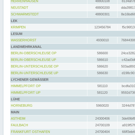
HERRENHAUSEN
48800108
8134af78
NEUSTADT
48800200
dda39817
SCHWARMSTEDT
48800301
8e16bd66
LEK
KRIMPEN
123456784
f5c96f13
LESUM
WASSERHORST
4930010
76844306
LANDWEHRKANAL
BERLIN-OBERSCHLEUSE OP
586600
24ce3282
BERLIN-OBERSCHLEUSE UP
586610
c42ad3df
BERLIN-UNTERSCHLEUSE OP
586620
503ad891
BERLIN-UNTERSCHLEUSE UP
586630
d198c901
LYCHENER GEWÄSSER
HIMMELPFORT OP
581110
bcdfa310
HIMMELPFORT UP
581120
9592d736
LÜHE
HORNEBURG
5960020
3244d787
MAIN
ASTHEIM
24300406
3de69bf8
FAULBACH
24700109
a919f57f
FRANKFURT OSTHAFEN
24700404
66ff3eb4