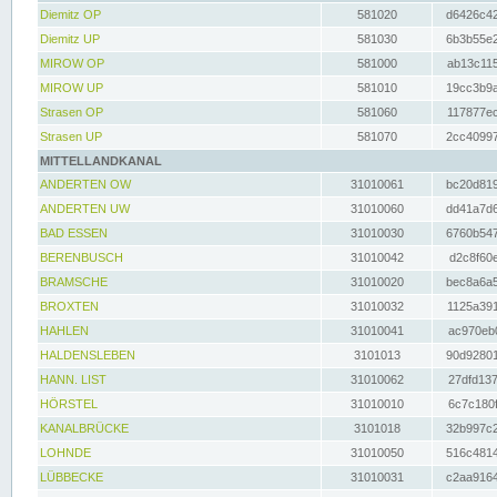
Diemitz OP
581020
d6426c42
Diemitz UP
581030
6b3b55e2
MIROW OP
581000
ab13c115
MIROW UP
581010
19cc3b9a
Strasen OP
581060
117877ec
Strasen UP
581070
2cc40997
MITTELLANDKANAL
ANDERTEN OW
31010061
bc20d819
ANDERTEN UW
31010060
dd41a7d6
BAD ESSEN
31010030
6760b547
BERENBUSCH
31010042
d2c8f60e
BRAMSCHE
31010020
bec8a6a5
BROXTEN
31010032
1125a391
HAHLEN
31010041
ac970eb0
HALDENSLEBEN
3101013
90d92801
HANN. LIST
31010062
27dfd137
HÖRSTEL
31010010
6c7c180f
KANALBRÜCKE
3101018
32b997c2
LOHNDE
31010050
516c4814
LÜBBECKE
31010031
c2aa9164