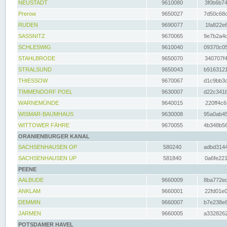
NEUSTADT
9610080
3f0b6b74
Prerow
9650027
7d50c68c
RUDEN
9690077
1fa822e6
SASSNITZ
9670065
9e7b2a4d
SCHLESWIG
9610040
09370c05
STAHLBRODE
9650070
340707f4
STRALSUND
9650043
b9163121
THIESSOW
9670067
d1c9bb3c
TIMMENDORF POEL
9630007
d22c341b
WARNEMÜNDE
9640015
220ff4c6
WISMAR-BAUMHAUS
9630008
95a0ab45
WITTOWER FÄHRE
9670055
4b348b56
ORANIENBURGER KANAL
SACHSENHAUSEN OP
580240
adbd3144
SACHSENHAUSEN UP
581840
0a6fe221
PEENE
AALBUDE
9660009
8ba772ed
ANKLAM
9660001
22fd01e0
DEMMIN
9660007
b7e238e8
JARMEN
9660005
a3328262
POTSDAMER HAVEL