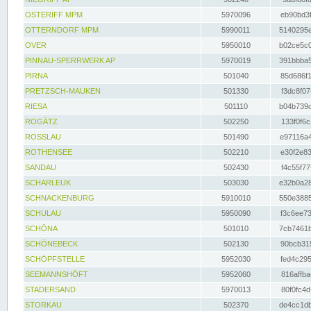
OSTERIFF MPM
5970096
eb90bd3f
OTTERNDORF MPM
5990011
5140295e
OVER
5950010
b02ce5c0
PINNAU-SPERRWERK AP
5970019
391bbba5
PIRNA
501040
85d686f1
PRETZSCH-MAUKEN
501330
f3dc8f07
RIESA
501110
b04b739d
ROGÄTZ
502250
133f0f6c
ROSSLAU
501490
e97116a4
ROTHENSEE
502210
e30f2e83
SANDAU
502430
f4c55f77
SCHARLEUK
503030
e32b0a28
SCHNACKENBURG
5910010
550e3885
SCHULAU
5950090
f3c6ee73
SCHÖNA
501010
7cb7461b
SCHÖNEBECK
502130
90bcb315
SCHÖPFSTELLE
5952030
fed4c295
SEEMANNSHÖFT
5952060
816affba
STADERSAND
5970013
80f0fc4d
STORKAU
502370
de4cc1db