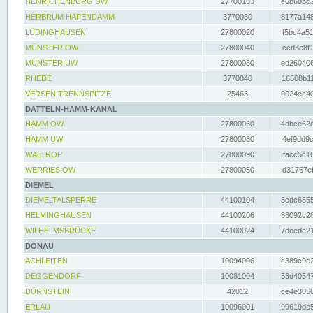
HENRICHENBURG UW
27700133
e6b68bc2
HERBRUM HAFENDAMM
3770030
8177a148
LÜDINGHAUSEN
27800020
f5bc4a51
MÜNSTER OW
27800040
ccd3e8f1
MÜNSTER UW
27800030
ed260406
RHEDE
3770040
16508b11
VERSEN TRENNSPITZE
25463
0024cc40
DATTELN-HAMM-KANAL
HAMM OW
27800060
4dbce62d
HAMM UW
27800080
4ef9dd9c
WALTROP
27800090
facc5c16
WERRIES OW
27800050
d31767ef
DIEMEL
DIEMELTALSPERRE
44100104
5cdc6555
HELMINGHAUSEN
44100206
33092c28
WILHELMSBRÜCKE
44100024
7deedc21
DONAU
ACHLEITEN
10094006
c389c9e2
DEGGENDORF
10081004
53d40547
DÜRNSTEIN
42012
ce4e3050
ERLAU
10096001
99619dc5