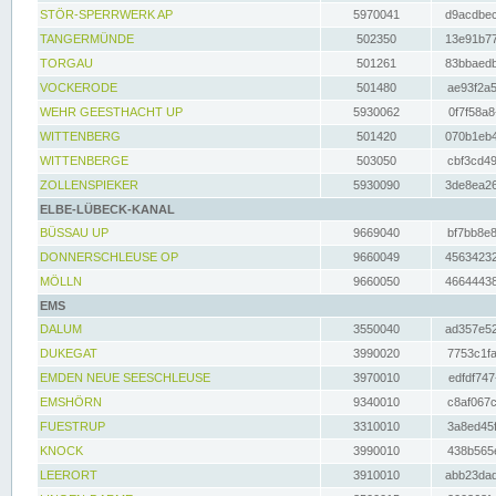
STÖR-SPERRWERK AP
5970041
d9acdbec
TANGERMÜNDE
502350
13e91b77
TORGAU
501261
83bbaedb
VOCKERODE
501480
ae93f2a5
WEHR GEESTHACHT UP
5930062
0f7f58a8
WITTENBERG
501420
070b1eb4
WITTENBERGE
503050
cbf3cd49
ZOLLENSPIEKER
5930090
3de8ea26
ELBE-LÜBECK-KANAL
BÜSSAU UP
9669040
bf7bb8e8
DONNERSCHLEUSE OP
9660049
45634232
MÖLLN
9660050
46644438
EMS
DALUM
3550040
ad357e52
DUKEGAT
3990020
7753c1fa
EMDEN NEUE SEESCHLEUSE
3970010
edfdf747
EMSHÖRN
9340010
c8af067c
FUESTRUP
3310010
3a8ed45f
KNOCK
3990010
438b565e
LEERORT
3910010
abb23dad