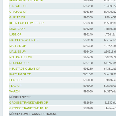
FINDENWIRUNSHIER OP
596410
a5902c55
GARWITZ UP
596230
12499527
GRABOW OP
596330
db4a69b2
GÜRITZ OP
596350
956ce5ff
KLEIN LAASCH WEHR OP
596300
25530a3e
LEWITZ OP
596250
7bbd90ad
LÜBZ OP
596140
d75442cf
MALCHOW WEHR OP
596200
bccaacb3
MALLISS OP
596390
497c29ee
MALLISS UP
596400
a64918a6
NEU KALLISS OP
596430
30739ff3
NEUBURG OP
596160
541c508a
NEUSTADT GLEWE OP
596280
c4381eb3
PARCHIM GÜTE
5961801
3dec3921
PLAU OP
596080
3ffddb2c
PLAU UP
596090
506e6b03
WAREN
596030
bd317edd
MÜGGELSPREE
GROSSE TRÄNKE WEHR OP
582660
81630fdd
GROSSE TRÄNKE WEHR UP
582670
cfad4ee5
MÜRITZ-HAVEL-WASSERSTRASSE