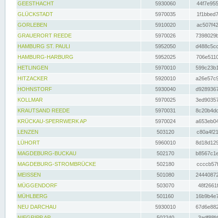
GEESTHACHT
5930060
44f7e955
GLÜCKSTADT
5970035
1f1bbed7
GORLEBEN
5910020
ac507f42
GRAUERORT REEDE
5970026
7398029b
HAMBURG ST. PAULI
5952050
d488c5cc
HAMBURG-HARBURG
5952025
706e5110
HETLINGEN
5970010
599c23b1
HITZACKER
5920010
a26e57c9
HOHNSTORF
5930040
d9289367
KOLLMAR
5970025
3ed90357
KRAUTSAND REEDE
5970031
8c20b4dc
KRÜCKAU-SPERRWERK AP
5970024
a653eb04
LENZEN
503120
c80a4f21
LÜHORT
5960010
8d18d129
MAGDEBURG-BUCKAU
502170
b8567c1e
MAGDEBURG-STROMBRÜCKE
502180
ccccb57f
MEISSEN
501080
24440872
MÜGGENDORF
503070
48f2661f
MÜHLBERG
501160
16b9b4e7
NEU DARCHAU
5930010
67d6e882
NIEGRIPP AP
502240
3adf88fd