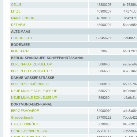
CELLE
48300105
b475386c
EITZE
48900237
47174d8f
MARKLENDORF
48700103
8b4f9f7c
RETHEM
48900204
5aaed954
ALTE MAAS
DORDRECHT
123456785
6c6f84c2
BODENSEE
KONSTANZ
906
aa9179c1
BERLIN-SPANDAUER-SCHIFFFAHRTSKANAL
BERLIN-PLÖTZENSEE OP
586640
ee52ce62
BERLIN-PLÖTZENSEE UP
586650
45721a68
DAHME-WASSERSTRASSE
BERLIN-SCHMÖCKWITZ
586810
6b595707
NEUE MÜHLE SCHLEUSE OP
586270
0e0dbcc9
NEUE MÜHLE SCHLEUSE UP
586280
c9a6c3bf
DORTMUND-EMS-KANAL
BERGESHÖVEDE
34000010
ade3a084
Groppenbruch
27700122
7bbdb421
HASEHUBBRÜCKE
3690010
04572010
HENRICHENBURG OW
27700111
70bee932