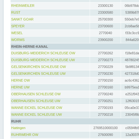
RHEINWEILER
23300130
06b978dd
RUST
23300580
5389b878
SANKT GOAR
25700300
550eb7e9
SPEYER
23700600
2cb8ae5b
WESEL
2770040
f33c3cc9
WORMS
23900200
844a620f
RHEIN-HERNE-KANAL
DUISBURG-MEIDERICH SCHLEUSE OW
27700262
f18e81da
DUISBURG-MEIDERICH SCHLEUSE UW
27700273
48780245
GELSENKIRCHEN SCHLEUSE OW
27700229
5b9f8134
GELSENKIRCHEN SCHLEUSE UW
27700230
427318d0
HERNE OW
27700150
ac6c4362
HERNE UW
27700160
b9975ea1
OBERHAUSEN SCHLEUSE OW
27700240
e251f943
OBERHAUSEN SCHLEUSE UW
27700251
12f63015
WANNE EICKEL SCHLEUSE OW
27700193
05ca0e33
WANNE EICKEL SCHLEUSE UW
27700218
23045f8b
RUHR
Hattingen
2769510000100
c0594fb5
RUHRWEHR OW
27600090
12a3037f