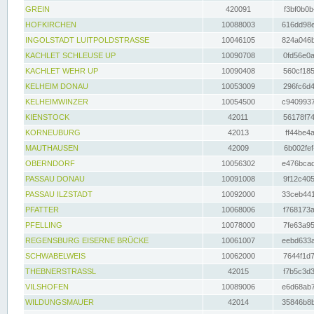
GREIN
420091
f3bf0b0b
HOFKIRCHEN
10088003
616dd98e
INGOLSTADT LUITPOLDSTRASSE
10046105
824a046b
KACHLET SCHLEUSE UP
10090708
0fd56e0a
KACHLET WEHR UP
10090408
560cf185
KELHEIM DONAU
10053009
296fc6d4
KELHEIMWINZER
10054500
c9409937
KIENSTOCK
42011
56178f74
KORNEUBURG
42013
ff44be4a
MAUTHAUSEN
42009
6b002fef
OBERNDORF
10056302
e476bcad
PASSAU DONAU
10091008
9f12c405
PASSAU ILZSTADT
10092000
33ceb441
PFATTER
10068006
f768173a
PFELLING
10078000
7fe63a95
REGENSBURG EISERNE BRÜCKE
10061007
eebd633a
SCHWABELWEIS
10062000
7644f1d7
THEBNERSTRASSL
42015
f7b5c3d3
VILSHOFEN
10089006
e6d68ab7
WILDUNGSMAUER
42014
35846b8b