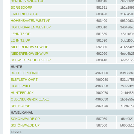
BERLIN-SPANDAU UP
580310
2c68509c
BORGSDORF
581591
1b2e2996
FRIEDRICHSTHAL
603420
314945d6
HOHENSAATEN WEST AP
603400
99309d3e
HOHENSAATEN WEST BP
603310
3404a6e5
LEHNITZ OP
581580
c8a1cf0a
LEHNITZ UP
581590
5bb1f56d
NIEDERFINOW SHW OP
692080
414dd4ee
NIEDERFINOW SHW UP
692090
4eec6b25
SCHWEDT SCHLEUSE BP
603410
4ee515f9
HUNTE
BUTTELERHÖRNE
4960060
b3d88ca6
ELSFLETH OHRT
4960080
531da758
HOLLERSIEL
4960050
2eacef2f
HUNTEBRÜCK
4960070
2e1d458b
OLDENBURG-DRIELAKE
4960030
1b51e55e
REITHÖRNE
4960040
c9df61c4
HAVELKANAL
SCHÖNWALDE OP
587050
d8ef9f21
SCHÖNWALDE UP
587060
b6650b13
IJSSEL