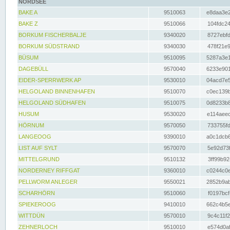
NORDSEE
BAKE A
9510063
e8daa3e2
BAKE Z
9510066
104fdc24
BORKUM FISCHERBALJE
9340020
8727ebfd
BORKUM SÜDSTRAND
9340030
478f21e9
BÜSUM
9510095
5287a3e1
DAGEBÜLL
9570040
6233e901
EIDER-SPERRWERK AP
9530010
04acd7e5
HELGOLAND BINNENHAFEN
9510070
c0ec139b
HELGOLAND SÜDHAFEN
9510075
0d8233b8
HUSUM
9530020
e114aeec
HÖRNUM
9570050
733755fd
LANGEOOG
9390010
a0c1dcb6
LIST AUF SYLT
9570070
5e92d73f
MITTELGRUND
9510132
3ff99b92
NORDERNEY RIFFGAT
9360010
c0244c0e
PELLWORM ANLEGER
9550021
2852b9ab
SCHARHÖRN
9510060
f0197bcf
SPIEKEROOG
9410010
662c4b5e
WITTDÜN
9570010
9c4c11f2
ZEHNERLOCH
9510010
e574d0af