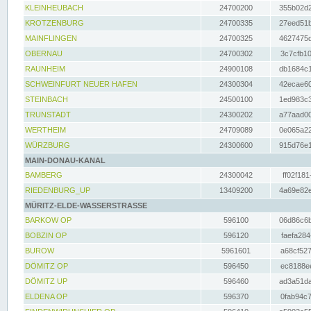
KLEINHEUBACH
24700200
355b02d2
KROTZENBURG
24700335
27eed51b
MAINFLINGEN
24700325
4627475d
OBERNAU
24700302
3c7cfb10
RAUNHEIM
24900108
db1684c1
SCHWEINFURT NEUER HAFEN
24300304
42ecae60
STEINBACH
24500100
1ed983c3
TRUNSTADT
24300202
a77aad00
WERTHEIM
24709089
0e065a22
WÜRZBURG
24300600
915d76e1
MAIN-DONAU-KANAL
BAMBERG
24300042
ff02f181
RIEDENBURG_UP
13409200
4a69e82e
MÜRITZ-ELDE-WASSERSTRASSE
BARKOW OP
596100
06d86c6b
BOBZIN OP
596120
faefa284
BUROW
5961601
a68cf527
DÖMITZ OP
596450
ec8188ee
DÖMITZ UP
596460
ad3a51da
ELDENA OP
596370
0fab94c7