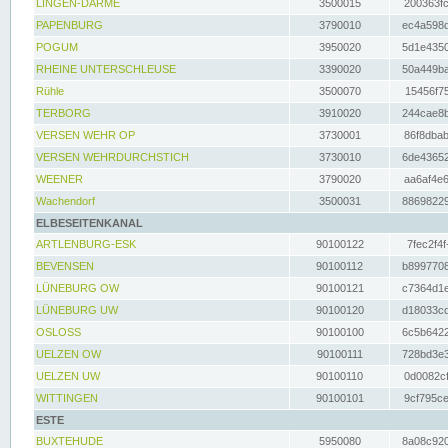
LINGEN-DARME
3500015
200363fc
PAPENBURG
3790010
ec4a598d
POGUM
3950020
5d1e4350
RHEINE UNTERSCHLEUSE
3390020
50a449ba
Rühle
3500070
15456f75
TERBORG
3910020
244cae8b
VERSEN WEHR OP
3730001
86f8dbab
VERSEN WEHRDURCHSTICH
3730010
6de43652
WEENER
3790020
aa6af4e6
Wachendorf
3500031
88698229
ELBESEITENKANAL
ARTLENBURG-ESK
90100122
7fec2f4f
BEVENSEN
90100112
b8997708
LÜNEBURG OW
90100121
c7364d1e
LÜNEBURG UW
90100120
d18033cd
OSLOSS
90100100
6c5b6422
UELZEN OW
90100111
728bd3e3
UELZEN UW
90100110
0d0082cf
WITTINGEN
90100101
9cf795ce
ESTE
BUXTEHUDE
5950080
8a08c920