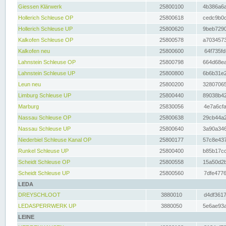
Giessen Klärwerk
25800100
4b386a6a
Hollerich Schleuse OP
25800618
cedc9b0c
Hollerich Schleuse UP
25800620
9beb7290
Kalkofen Schleuse OP
25800578
a7034573
Kalkofen neu
25800600
64f735fd
Lahnstein Schleuse OP
25800798
664d68ea
Lahnstein Schleuse UP
25800800
6b6b31e2
Leun neu
25800200
32807065
Limburg Schleuse UP
25800440
89038b42
Marburg
25830056
4e7a6cfa
Nassau Schleuse OP
25800638
29cb44a2
Nassau Schleuse UP
25800640
3a90a346
Niederbiel Schleuse Kanal OP
25800177
57c8e437
Runkel Schleuse UP
25800400
b85b17cc
Scheidt Schleuse OP
25800558
15a50d2b
Scheidt Schleuse UP
25800560
7dfe4776
LEDA
DREYSCHLOOT
3880010
d4df3617
LEDASPERRWERK UP
3880050
5e6ae93a
LEINE