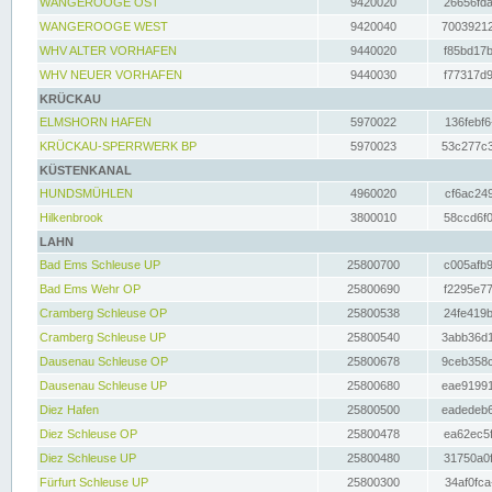
WANGEROOGE OST
9420020
26656fda
WANGEROOGE WEST
9420040
70039212
WHV ALTER VORHAFEN
9440020
f85bd17b
WHV NEUER VORHAFEN
9440030
f77317d9
KRÜCKAU
ELMSHORN HAFEN
5970022
136febf6
KRÜCKAU-SPERRWERK BP
5970023
53c277c3
KÜSTENKANAL
HUNDSMÜHLEN
4960020
cf6ac249
Hilkenbrook
3800010
58ccd6f0
LAHN
Bad Ems Schleuse UP
25800700
c005afb9
Bad Ems Wehr OP
25800690
f2295e77
Cramberg Schleuse OP
25800538
24fe419b
Cramberg Schleuse UP
25800540
3abb36d1
Dausenau Schleuse OP
25800678
9ceb358c
Dausenau Schleuse UP
25800680
eae91991
Diez Hafen
25800500
eadedeb6
Diez Schleuse OP
25800478
ea62ec5f
Diez Schleuse UP
25800480
31750a0f
Fürfurt Schleuse UP
25800300
34af0fca