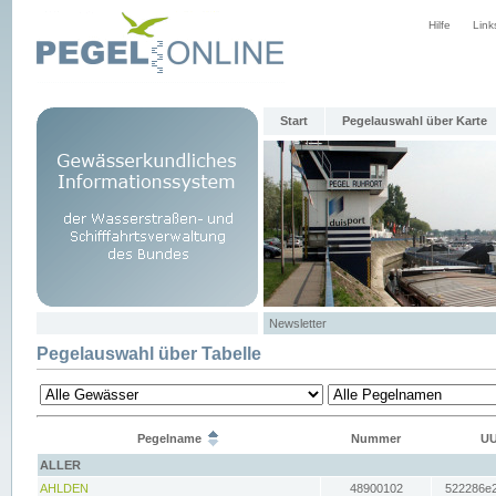
Hilfe
Link
Start
Pegelauswahl über Karte
Newsletter
Pegelauswahl über Tabelle
Pegelname
Nummer
UU
ALLER
AHLDEN
48900102
522286e2