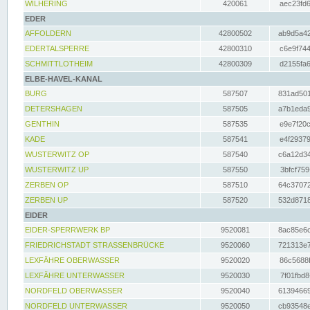
WILHERING
420061
aec23fd6
EDER
AFFOLDERN
42800502
ab9d5a42
EDERTALSPERRE
42800310
c6e9f744
SCHMITTLOTHEIM
42800309
d2155fa6
ELBE-HAVEL-KANAL
BURG
587507
831ad501
DETERSHAGEN
587505
a7b1eda9
GENTHIN
587535
e9e7f20c
KADE
587541
e4f29379
WUSTERWITZ OP
587540
c6a12d34
WUSTERWITZ UP
587550
3bfcf759
ZERBEN OP
587510
64c37072
ZERBEN UP
587520
532d8718
EIDER
EIDER-SPERRWERK BP
9520081
8ac85e6c
FRIEDRICHSTADT STRASSENBRÜCKE
9520060
721313e7
LEXFÄHRE OBERWASSER
9520020
86c5688f
LEXFÄHRE UNTERWASSER
9520030
7f01fbd8
NORDFELD OBERWASSER
9520040
61394669
NORDFELD UNTERWASSER
9520050
cb93548e