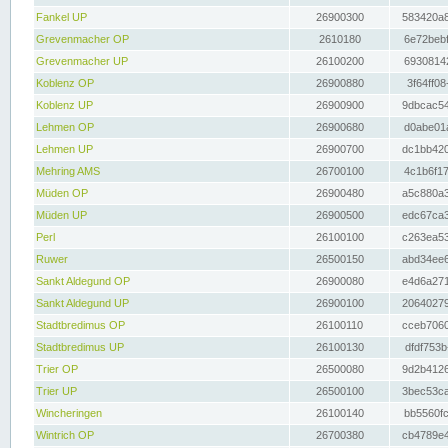
Fankel UP
26900300
583420a8
Grevenmacher OP
2610180
6e72bebf
Grevenmacher UP
26100200
69308142
Koblenz OP
26900880
3f64ff08
Koblenz UP
26900900
9dbcac54
Lehmen OP
26900680
d0abe01a
Lehmen UP
26900700
dc1bb420
Mehring AMS
26700100
4c1b6f17
Müden OP
26900480
a5c880a3
Müden UP
26900500
edc67ca3
Perl
26100100
c263ea53
Ruwer
26500150
abd34ee6
Sankt Aldegund OP
26900080
e4d6a271
Sankt Aldegund UP
26900100
20640279
Stadtbredimus OP
26100110
cceb7060
Stadtbredimus UP
26100130
dfdf753b
Trier OP
26500080
9d2b4126
Trier UP
26500100
3bec53ca
Wincheringen
26100140
bb5560fc
Wintrich OP
26700380
cb4789e4