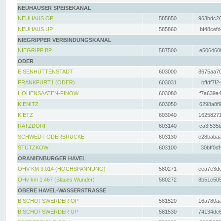
NEUHAUSER SPEISEKANAL
NEUHAUS OP
585850
963bdc26
NEUHAUS UP
585860
bf48cefd
NIEGRIPPER VERBINDUNGSKANAL
NIEGRIPP BP
587500
e506460f
ODER
EISENHÜTTENSTADT
603000
8675aa70
FRANKFURT1 (ODER)
603031
bffdf7f2
HOHENSAATEN-FINOW
603080
f7a639a4
KIENITZ
603050
6298a8f9
KIETZ
603040
16258271
RATZDORF
603140
ca3f535b
SCHWEDT-ODERBRÜCKE
603130
e28babaa
STÜTZKOW
603100
30bff0df
ORANIENBURGER HAVEL
OHV KM 3.014 (HOCHSPANNUNG)
580271
eea7e3dc
OHv km 1.467 (Blaues Wunder)
580272
8b51c505
OBERE HAVEL-WASSERSTRASSE
BISCHOFSWERDER OP
581520
16a780aa
BISCHOFSWERDER UP
581530
74134dc6