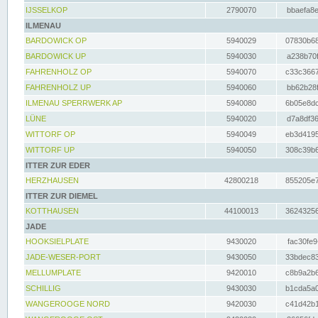
IJSSELKOP
2790070
bbaefa8e
ILMENAU
BARDOWICK OP
5940029
07830b68
BARDOWICK UP
5940030
a238b70f
FAHRENHOLZ OP
5940070
c33c3667
FAHRENHOLZ UP
5940060
bb62b28f
ILMENAU SPERRWERK AP
5940080
6b05e8dc
LÜNE
5940020
d7a8df36
WITTORF OP
5940049
eb3d4195
WITTORF UP
5940050
308c39b6
ITTER ZUR EDER
HERZHAUSEN
42800218
855205e7
ITTER ZUR DIEMEL
KOTTHAUSEN
44100013
36243256
JADE
HOOKSIELPLATE
9430020
fac30fe9
JADE-WESER-PORT
9430050
33bdec83
MELLUMPLATE
9420010
c8b9a2b6
SCHILLIG
9430030
b1cda5a0
WANGEROOGE NORD
9420030
c41d42b1