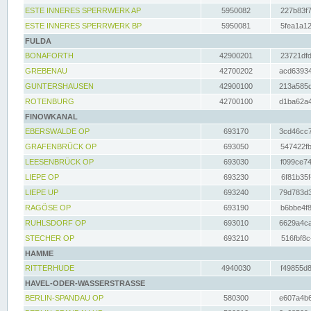
ESTE INNERES SPERRWERK AP
5950082
227b83f7
ESTE INNERES SPERRWERK BP
5950081
5fea1a12
FULDA
BONAFORTH
42900201
23721dfd
GREBENAU
42700202
acd63934
GUNTERSHAUSEN
42900100
213a585d
ROTENBURG
42700100
d1ba62a4
FINOWKANAL
EBERSWALDE OP
693170
3cd46cc7
GRAFENBRÜCK OP
693050
547422fb
LEESENBRÜCK OP
693030
f099ce74
LIEPE OP
693230
6f81b35f
LIEPE UP
693240
79d783d3
RAGÖSE OP
693190
b6bbe4f8
RUHLSDORF OP
693010
6629a4ca
STECHER OP
693210
516fbf8c
HAMME
RITTERHUDE
4940030
f49855d8
HAVEL-ODER-WASSERSTRASSE
BERLIN-SPANDAU OP
580300
e607a4b6