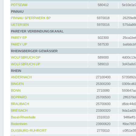
POTSDAM
580412
5e10e1e7
PINNAU
PINNAU-SPERRWERK BP
5970018
26259e8f
UETERSEN
5970016
575da86f
PAREYER VERBINDUNGSKANAL
PAREY EP
502300
25ca1bef
PAREY UP
587530
bafddcbf
RHEINSBERGER GEWÄSSER
WOLFSBRUCH OP
589000
4d00c13e
WOLFSBRUCH UP
589010
3d43a8d7
RHEIN
ANDERNACH
27100400
5735892a
BINGEN
25300200
0309cd61
BONN
2710080
593647aa
BOPPARD
25700500
2ff6379d
BRAUBACH
25700600
d6dc44d1
BREISACH
23300320
9da1ad2b
Basel-Rheinhalle
2310010
94f6eff1
Bodenheim
23900620
f6be7857
DUISBURG-RUHRORT
2770010
c0f51e35