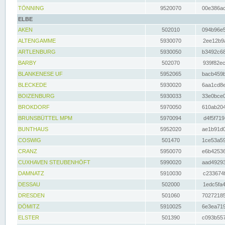
TÖNNING
9520070
00e386ac
ELBE
AKEN
502010
094b96e5
ALTENGAMME
5930070
2ee12b9a
ARTLENBURG
5930050
b3492c68
BARBY
502070
939f82ec
BLANKENESE UF
5952065
bacb459b
BLECKEDE
5930020
6aa1cd8e
BOIZENBURG
5930033
33e0bce0
BROKDORF
5970050
610ab204
BRUNSBÜTTEL MPM
5970094
d4f5f719
BUNTHAUS
5952020
ae1b91d0
COSWIG
501470
1ce53a59
CRANZ
5950070
e6b42536
CUXHAVEN STEUBENHÖFT
5990020
aad49293
DAMNATZ
5910030
c233674f
DESSAU
502000
1edc5fa4
DRESDEN
501060
70272185
DÖMITZ
5910025
6e3ea719
ELSTER
501390
c093b557