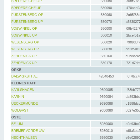
BREDEREICHE OP
580080
308f5979
BREDEREICHE UP
580090
470acd2a
FÜRSTENBERG OP
580060
2c95f83d
FÜRSTENBERG UP
580070
a5830277
VOßWINKEL OP
580000
09b422f7
VOßWINKEL UP
580010
2bcef51a
WESENBERG OP
580020
7909d3f7
WESENBERG UP
580030
da3b5de9
ZEHDENICK OP
580160
a9b8e24c
ZEHDENICK UP
580170
721d7dbf
ORKE
DALWIGKSTHAL
42840453
f0f78cc4
KLEINES HAFF
KARLSHAGEN
9690085
f53bb77f
KARNIN
9690084
da893bbd
UECKERMÜNDE
9690088
c1588dcc
WOLGAST
9650080
b327e35c
OSTE
BELUM
5980060
a9e93be0
BREMERVÖRDE UW
5980010
cf8a3ea2
HECHTHAUSEN
5980030
e5e02890