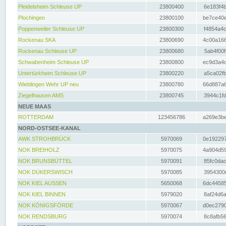
Pleidelsheim Schleuse UP
23800400
6e183f4b
Plochingen
23800100
be7ce40e
Poppenweiler Schleuse UP
23800300
f4854a4c
Rockenau SKA
23800690
4c00a166
Rockenau Schleuse UP
23800680
5ab4f00f
Schwabenheim Schleuse UP
23800800
ec9d3a4d
Untertürkheim Schleuse UP
23800220
a5ca02fb
Wieblingen Wehr UP neu
23800780
66d887a6
Ziegelhausen AMS
23800745
3944c1fd
NEUE MAAS
ROTTERDAM
123456786
a269e3be
NORD-OSTSEE-KANAL
AWK STROHBRÜCK
5970069
0e192297
NOK BREIHOLZ
5970075
4a904d59
NOK BRUNSBÜTTEL
5970091
85fc0dac
NOK DÜKERSWISCH
5970085
3954300d
NOK KIEL AUSSEN
5650068
6dc44585
NOK KIEL BINNEN
5979020
8af24d6a
NOK KÖNIGSFÖRDE
5970067
d0ec2790
NOK RENDSBURG
5970074
8c8afb56