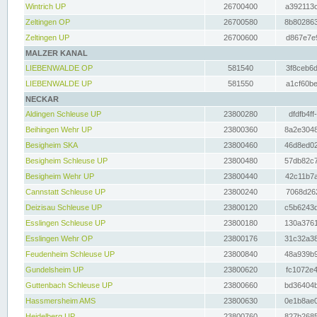
Wintrich UP
26700400
a392113c
Zeltingen OP
26700580
8b802863
Zeltingen UP
26700600
d867e7e9
MALZER KANAL
LIEBENWALDE OP
581540
3f8ceb6d
LIEBENWALDE UP
581550
a1cf60be
NECKAR
Aldingen Schleuse UP
23800280
dfdfb4ff
Beihingen Wehr UP
23800360
8a2e3048
Besigheim SKA
23800460
46d8ed02
Besigheim Schleuse UP
23800480
57db82c7
Besigheim Wehr UP
23800440
42c11b7a
Cannstatt Schleuse UP
23800240
7068d262
Deizisau Schleuse UP
23800120
c5b6243d
Esslingen Schleuse UP
23800180
130a3761
Esslingen Wehr OP
23800176
31c32a38
Feudenheim Schleuse UP
23800840
48a939b9
Gundelsheim UP
23800620
fc1072e4
Guttenbach Schleuse UP
23800660
bd36404b
Hassmersheim AMS
23800630
0e1b8ae0
Heidelberg UP
23800760
827b2685