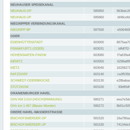
NEUHAUSER SPEISEKANAL
NEUHAUS OP
585850
963bdc26
NEUHAUS UP
585860
bf48cefd
NIEGRIPPER VERBINDUNGSKANAL
NIEGRIPP BP
587500
e506460f
ODER
EISENHÜTTENSTADT
603000
8675aa70
FRANKFURT1 (ODER)
603031
bffdf7f2
HOHENSAATEN-FINOW
603080
f7a639a4
KIENITZ
603050
6298a8f9
KIETZ
603040
16258271
RATZDORF
603140
ca3f535b
SCHWEDT-ODERBRÜCKE
603130
e28babaa
STÜTZKOW
603100
30bff0df
ORANIENBURGER HAVEL
OHV KM 3.014 (HOCHSPANNUNG)
580271
eea7e3dc
OHv km 1.467 (Blaues Wunder)
580272
8b51c505
OBERE HAVEL-WASSERSTRASSE
BISCHOFSWERDER OP
581520
16a780aa
BISCHOFSWERDER UP
581530
74134dc6