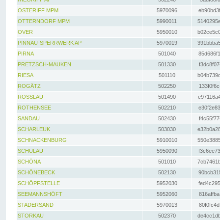
OSTERIFF MPM
5970096
eb90bd3f
OTTERNDORF MPM
5990011
5140295e
OVER
5950010
b02ce5c0
PINNAU-SPERRWERK AP
5970019
391bbba5
PIRNA
501040
85d686f1
PRETZSCH-MAUKEN
501330
f3dc8f07
RIESA
501110
b04b739d
ROGÄTZ
502250
133f0f6c
ROSSLAU
501490
e97116a4
ROTHENSEE
502210
e30f2e83
SANDAU
502430
f4c55f77
SCHARLEUK
503030
e32b0a28
SCHNACKENBURG
5910010
550e3885
SCHULAU
5950090
f3c6ee73
SCHÖNA
501010
7cb7461b
SCHÖNEBECK
502130
90bcb315
SCHÖPFSTELLE
5952030
fed4c295
SEEMANNSHÖFT
5952060
816affba
STADERSAND
5970013
80f0fc4d
STORKAU
502370
de4cc1db