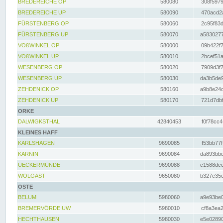
BREDEREICHE OP
580080
308f5979
BREDEREICHE UP
580090
470acd2a
FÜRSTENBERG OP
580060
2c95f83d
FÜRSTENBERG UP
580070
a5830277
VOßWINKEL OP
580000
09b422f7
VOßWINKEL UP
580010
2bcef51a
WESENBERG OP
580020
7909d3f7
WESENBERG UP
580030
da3b5de9
ZEHDENICK OP
580160
a9b8e24c
ZEHDENICK UP
580170
721d7dbf
ORKE
DALWIGKSTHAL
42840453
f0f78cc4
KLEINES HAFF
KARLSHAGEN
9690085
f53bb77f
KARNIN
9690084
da893bbd
UECKERMÜNDE
9690088
c1588dcc
WOLGAST
9650080
b327e35c
OSTE
BELUM
5980060
a9e93be0
BREMERVÖRDE UW
5980010
cf8a3ea2
HECHTHAUSEN
5980030
e5e02890