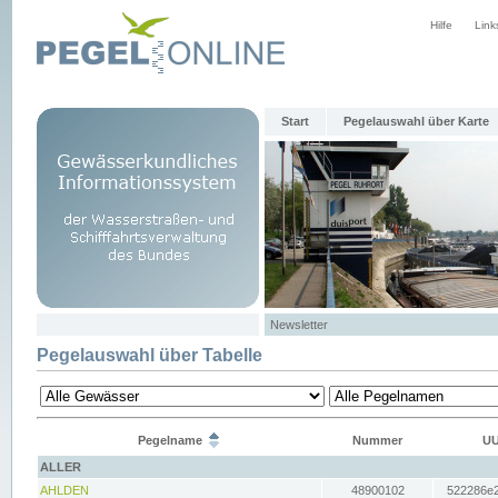
Hilfe
Link
Start
Pegelauswahl über Karte
Newsletter
Pegelauswahl über Tabelle
Pegelname
Nummer
UU
ALLER
AHLDEN
48900102
522286e2