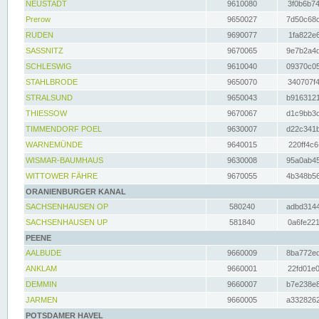
NEUSTADT
9610080
3f0b6b74
Prerow
9650027
7d50c68c
RUDEN
9690077
1fa822e6
SASSNITZ
9670065
9e7b2a4d
SCHLESWIG
9610040
09370c05
STAHLBRODE
9650070
340707f4
STRALSUND
9650043
b9163121
THIESSOW
9670067
d1c9bb3c
TIMMENDORF POEL
9630007
d22c341b
WARNEMÜNDE
9640015
220ff4c6
WISMAR-BAUMHAUS
9630008
95a0ab45
WITTOWER FÄHRE
9670055
4b348b56
ORANIENBURGER KANAL
SACHSENHAUSEN OP
580240
adbd3144
SACHSENHAUSEN UP
581840
0a6fe221
PEENE
AALBUDE
9660009
8ba772ed
ANKLAM
9660001
22fd01e0
DEMMIN
9660007
b7e238e8
JARMEN
9660005
a3328262
POTSDAMER HAVEL