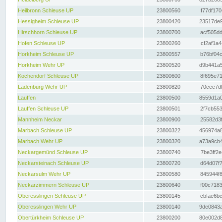
Heilbronn Schleuse UP
23800560
f77df170
Hessigheim Schleuse UP
23800420
23517de9
Hirschhorn Schleuse UP
23800700
acf505dd
Hofen Schleuse UP
23800260
cf2af1a4
Horkheim Schleuse UP
23800557
b76bf04c
Horkheim Wehr UP
23800520
d9b441a5
Kochendorf Schleuse UP
23800600
8f695e71
Ladenburg Wehr UP
23800820
70cee7df
Lauffen
23800500
8559d1a0
Lauffen Schleuse UP
23800501
2f7cb553
Mannheim Neckar
23800900
25582d3f
Marbach Schleuse UP
23800322
456974a8
Marbach Wehr UP
23800320
a73a9cb4
Neckargemünd Schleuse UP
23800740
7be3ff2e
Neckarsteinach Schleuse UP
23800720
d64d07f7
Neckarsulm Wehr UP
23800580
845944f8
Neckarzimmern Schleuse UP
23800640
f00c7183
Oberesslingen Schleuse UP
23800145
cbfae6bc
Oberesslingen Wehr UP
23800140
9de0843a
Obertürkheim Schleuse UP
23800200
80e002d8