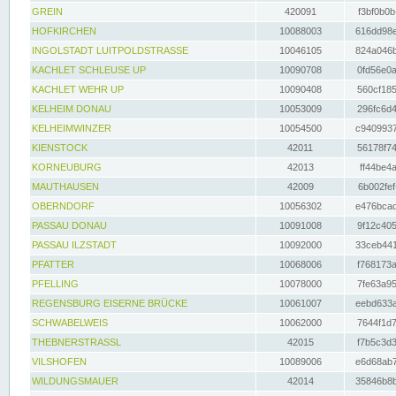
GREIN
420091
f3bf0b0b
HOFKIRCHEN
10088003
616dd98e
INGOLSTADT LUITPOLDSTRASSE
10046105
824a046b
KACHLET SCHLEUSE UP
10090708
0fd56e0a
KACHLET WEHR UP
10090408
560cf185
KELHEIM DONAU
10053009
296fc6d4
KELHEIMWINZER
10054500
c9409937
KIENSTOCK
42011
56178f74
KORNEUBURG
42013
ff44be4a
MAUTHAUSEN
42009
6b002fef
OBERNDORF
10056302
e476bcad
PASSAU DONAU
10091008
9f12c405
PASSAU ILZSTADT
10092000
33ceb441
PFATTER
10068006
f768173a
PFELLING
10078000
7fe63a95
REGENSBURG EISERNE BRÜCKE
10061007
eebd633a
SCHWABELWEIS
10062000
7644f1d7
THEBNERSTRASSL
42015
f7b5c3d3
VILSHOFEN
10089006
e6d68ab7
WILDUNGSMAUER
42014
35846b8b