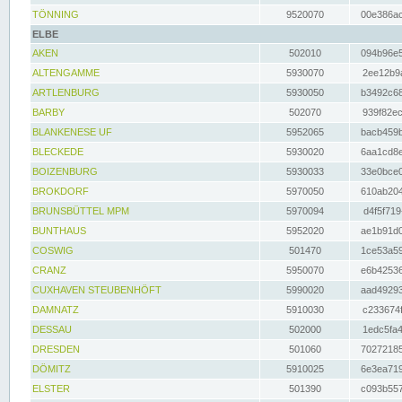
TÖNNING
9520070
00e386ac
ELBE
AKEN
502010
094b96e5
ALTENGAMME
5930070
2ee12b9a
ARTLENBURG
5930050
b3492c68
BARBY
502070
939f82ec
BLANKENESE UF
5952065
bacb459b
BLECKEDE
5930020
6aa1cd8e
BOIZENBURG
5930033
33e0bce0
BROKDORF
5970050
610ab204
BRUNSBÜTTEL MPM
5970094
d4f5f719
BUNTHAUS
5952020
ae1b91d0
COSWIG
501470
1ce53a59
CRANZ
5950070
e6b42536
CUXHAVEN STEUBENHÖFT
5990020
aad49293
DAMNATZ
5910030
c233674f
DESSAU
502000
1edc5fa4
DRESDEN
501060
70272185
DÖMITZ
5910025
6e3ea719
ELSTER
501390
c093b557