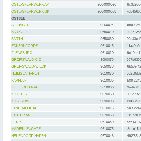
OSTE-SPERRWERK AP
9000000590
8c3295dc
OSTE-SPERRWERK BP
9000000532
7cb4566b
OSTSEE
ALTHAGEN
9650024
b8d05bf9
BARHÖFT
9650040
09227288
BARTH
9650030
00c33ed9
ECKERNFÖRDE
9610045
1faa9b2c
FLENSBURG
9610010
9e19c411
GREIFSWALD OIE
9690078
087b6386
GREIFSWALD-WIECK
9650073
6b53ef42
HEILIGENHAFEN
9610070
06219dd9
KAPPELN
9610035
b09f2243
KIEL-HOLTENAU
9610066
3ad4013f
KLOSTER
9670050
905e7328
KOSEROW
9690093
c0f33a36
LANGBALLIGAU
9610015
5a33bf14
LAUTERBACH
9670063
91922b9b
LT KIEL
9610050
736437d7
MARIENLEUCHTE
9610075
8effc15d
NEUENDORF HAFEN
9670046
492f85b8