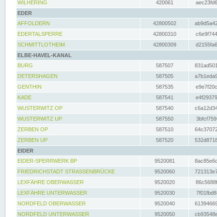
WILHERING
420061
aec23fd6
EDER
AFFOLDERN
42800502
ab9d5a42
EDERTALSPERRE
42800310
c6e9f744
SCHMITTLOTHEIM
42800309
d2155fa6
ELBE-HAVEL-KANAL
BURG
587507
831ad501
DETERSHAGEN
587505
a7b1eda9
GENTHIN
587535
e9e7f20c
KADE
587541
e4f29379
WUSTERWITZ OP
587540
c6a12d34
WUSTERWITZ UP
587550
3bfcf759
ZERBEN OP
587510
64c37072
ZERBEN UP
587520
532d8718
EIDER
EIDER-SPERRWERK BP
9520081
8ac85e6c
FRIEDRICHSTADT STRASSENBRÜCKE
9520060
721313e7
LEXFÄHRE OBERWASSER
9520020
86c5688f
LEXFÄHRE UNTERWASSER
9520030
7f01fbd8
NORDFELD OBERWASSER
9520040
61394669
NORDFELD UNTERWASSER
9520050
cb93548e