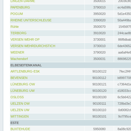
LINGEN-DARME
3500015
200363fc
PAPENBURG
3790010
ec4a598d
POGUM
3950020
5d1e4350
RHEINE UNTERSCHLEUSE
3390020
50a449ba
Rühle
3500070
15456f75
TERBORG
3910020
244cae8b
VERSEN WEHR OP
3730001
86f8dbab
VERSEN WEHRDURCHSTICH
3730010
6de43652
WEENER
3790020
aa6af4e6
Wachendorf
3500031
88698229
ELBESEITENKANAL
ARTLENBURG-ESK
90100122
7fec2f4f
BEVENSEN
90100112
b8997708
LÜNEBURG OW
90100121
c7364d1e
LÜNEBURG UW
90100120
d18033cd
OSLOSS
90100100
6c5b6422
UELZEN OW
90100111
728bd3e3
UELZEN UW
90100110
0d0082cf
WITTINGEN
90100101
9cf795ce
ESTE
BUXTEHUDE
5950080
8a08c920