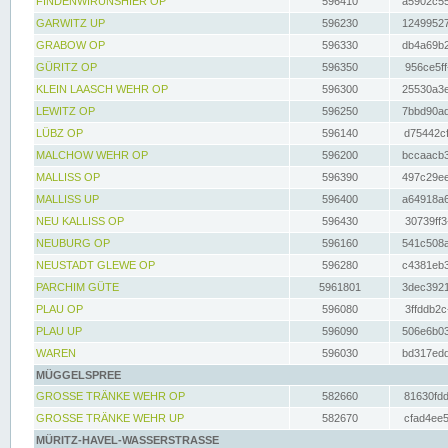
FINDENWIRUNSHIER OP
596410
a5902c55
GARWITZ UP
596230
12499527
GRABOW OP
596330
db4a69b2
GÜRITZ OP
596350
956ce5ff
KLEIN LAASCH WEHR OP
596300
25530a3e
LEWITZ OP
596250
7bbd90ad
LÜBZ OP
596140
d75442cf
MALCHOW WEHR OP
596200
bccaacb3
MALLISS OP
596390
497c29ee
MALLISS UP
596400
a64918a6
NEU KALLISS OP
596430
30739ff3
NEUBURG OP
596160
541c508a
NEUSTADT GLEWE OP
596280
c4381eb3
PARCHIM GÜTE
5961801
3dec3921
PLAU OP
596080
3ffddb2c
PLAU UP
596090
506e6b03
WAREN
596030
bd317edd
MÜGGELSPREE
GROSSE TRÄNKE WEHR OP
582660
81630fdd
GROSSE TRÄNKE WEHR UP
582670
cfad4ee5
MÜRITZ-HAVEL-WASSERSTRASSE