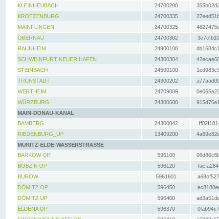
KLEINHEUBACH
24700200
355b02d2
KROTZENBURG
24700335
27eed51b
MAINFLINGEN
24700325
4627475d
OBERNAU
24700302
3c7cfb10
RAUNHEIM
24900108
db1684c1
SCHWEINFURT NEUER HAFEN
24300304
42ecae60
STEINBACH
24500100
1ed983c3
TRUNSTADT
24300202
a77aad00
WERTHEIM
24709089
0e065a22
WÜRZBURG
24300600
915d76e1
MAIN-DONAU-KANAL
BAMBERG
24300042
ff02f181
RIEDENBURG_UP
13409200
4a69e82e
MÜRITZ-ELDE-WASSERSTRASSE
BARKOW OP
596100
06d86c6b
BOBZIN OP
596120
faefa284
BUROW
5961601
a68cf527
DÖMITZ OP
596450
ec8188ee
DÖMITZ UP
596460
ad3a51da
ELDENA OP
596370
0fab94c7