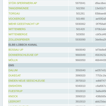
STÖR-SPERRWERK AP
5970041
d9acdbec
TANGERMÜNDE
502350
13e91b77
TORGAU
501261
83bbaedb
VOCKERODE
501480
ae93f2a5
WEHR GEESTHACHT UP
5930062
0f7f58a8
WITTENBERG
501420
070b1eb4
WITTENBERGE
503050
cbf3cd49
ZOLLENSPIEKER
5930090
3de8ea26
ELBE-LÜBECK-KANAL
BÜSSAU UP
9669040
bf7bb8e8
DONNERSCHLEUSE OP
9660049
45634232
MÖLLN
9660050
46644438
EMS
DALUM
3550040
ad357e52
DUKEGAT
3990020
7753c1fa
EMDEN NEUE SEESCHLEUSE
3970010
edfdf747
EMSHÖRN
9340010
c8af067c
FUESTRUP
3310010
3a8ed45f
KNOCK
3990010
438b565e
LEERORT
3910010
abb23dad