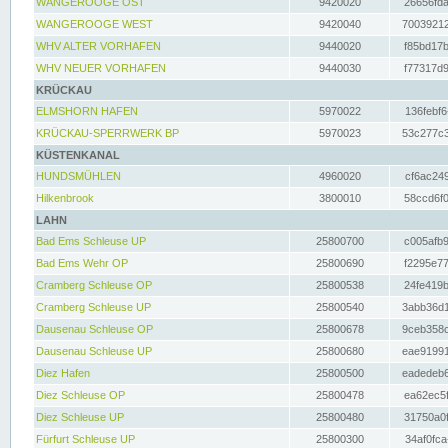
WANGEROOGE OST
9420020
26656fda
WANGEROOGE WEST
9420040
70039212
WHV ALTER VORHAFEN
9440020
f85bd17b
WHV NEUER VORHAFEN
9440030
f77317d9
KRÜCKAU
ELMSHORN HAFEN
5970022
136febf6
KRÜCKAU-SPERRWERK BP
5970023
53c277c3
KÜSTENKANAL
HUNDSMÜHLEN
4960020
cf6ac249
Hilkenbrook
3800010
58ccd6f0
LAHN
Bad Ems Schleuse UP
25800700
c005afb9
Bad Ems Wehr OP
25800690
f2295e77
Cramberg Schleuse OP
25800538
24fe419b
Cramberg Schleuse UP
25800540
3abb36d1
Dausenau Schleuse OP
25800678
9ceb358c
Dausenau Schleuse UP
25800680
eae91991
Diez Hafen
25800500
eadedeb6
Diez Schleuse OP
25800478
ea62ec5f
Diez Schleuse UP
25800480
31750a0f
Fürfurt Schleuse UP
25800300
34af0fca