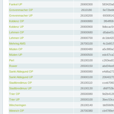
Fankel UP
26900300
583420a8
Grevenmacher OP
2610180
6e72bebf
Grevenmacher UP
26100200
69308142
Koblenz OP
26900880
3f64ff08
Koblenz UP
26900900
9dbcac54
Lehmen OP
26900680
d0abe01a
Lehmen UP
26900700
dc1bb420
Mehring AMS
26700100
4c1b6f17
Müden OP
26900480
a5c880a3
Müden UP
26900500
edc67ca3
Perl
26100100
c263ea53
Ruwer
26500150
abd34ee6
Sankt Aldegund OP
26900080
e4d6a271
Sankt Aldegund UP
26900100
20640279
Stadtbredimus OP
26100110
cceb7060
Stadtbredimus UP
26100130
dfdf753b
Trier OP
26500080
9d2b4126
Trier UP
26500100
3bec53ca
Wincheringen
26100140
bb5560fc
Wintrich OP
26700380
cb4789e4