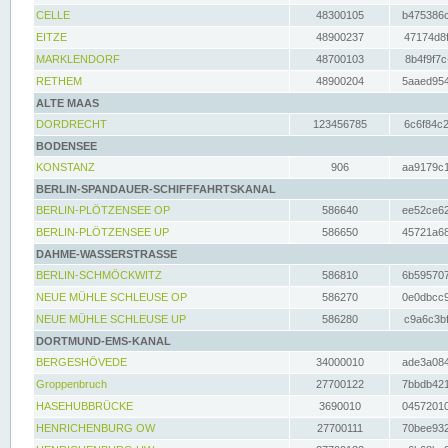
CELLE
48300105
b475386c
EITZE
48900237
47174d8f
MARKLENDORF
48700103
8b4f9f7c
RETHEM
48900204
5aaed954
ALTE MAAS
DORDRECHT
123456785
6c6f84c2
BODENSEE
KONSTANZ
906
aa9179c1
BERLIN-SPANDAUER-SCHIFFFAHRTSKANAL
BERLIN-PLÖTZENSEE OP
586640
ee52ce62
BERLIN-PLÖTZENSEE UP
586650
45721a68
DAHME-WASSERSTRASSE
BERLIN-SCHMÖCKWITZ
586810
6b595707
NEUE MÜHLE SCHLEUSE OP
586270
0e0dbcc9
NEUE MÜHLE SCHLEUSE UP
586280
c9a6c3bf
DORTMUND-EMS-KANAL
BERGESHÖVEDE
34000010
ade3a084
Groppenbruch
27700122
7bbdb421
HASEHUBBRÜCKE
3690010
04572010
HENRICHENBURG OW
27700111
70bee932