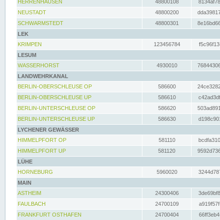
HERRENHAUSEN
48800108
8134af78
NEUSTADT
48800200
dda39817
SCHWARMSTEDT
48800301
8e16bd66
LEK
KRIMPEN
123456784
f5c96f13
LESUM
WASSERHORST
4930010
76844306
LANDWEHRKANAL
BERLIN-OBERSCHLEUSE OP
586600
24ce3282
BERLIN-OBERSCHLEUSE UP
586610
c42ad3df
BERLIN-UNTERSCHLEUSE OP
586620
503ad891
BERLIN-UNTERSCHLEUSE UP
586630
d198c901
LYCHENER GEWÄSSER
HIMMELPFORT OP
581110
bcdfa310
HIMMELPFORT UP
581120
9592d736
LÜHE
HORNEBURG
5960020
3244d787
MAIN
ASTHEIM
24300406
3de69bf8
FAULBACH
24700109
a919f57f
FRANKFURT OSTHAFEN
24700404
66ff3eb4