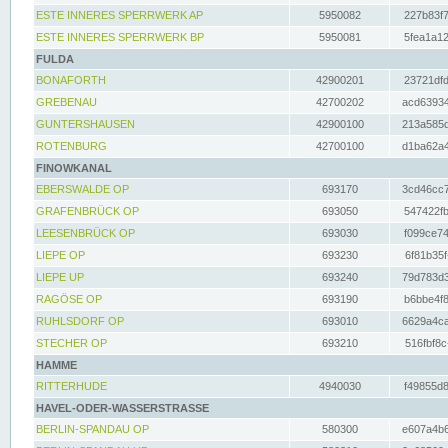
ESTE INNERES SPERRWERK AP
5950082
227b83f7
ESTE INNERES SPERRWERK BP
5950081
5fea1a12
FULDA
BONAFORTH
42900201
23721dfd
GREBENAU
42700202
acd63934
GUNTERSHAUSEN
42900100
213a585d
ROTENBURG
42700100
d1ba62a4
FINOWKANAL
EBERSWALDE OP
693170
3cd46cc7
GRAFENBRÜCK OP
693050
547422fb
LEESENBRÜCK OP
693030
f099ce74
LIEPE OP
693230
6f81b35f
LIEPE UP
693240
79d783d3
RAGÖSE OP
693190
b6bbe4f8
RUHLSDORF OP
693010
6629a4ca
STECHER OP
693210
516fbf8c
HAMME
RITTERHUDE
4940030
f49855d8
HAVEL-ODER-WASSERSTRASSE
BERLIN-SPANDAU OP
580300
e607a4b6