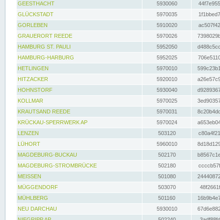
GEESTHACHT
5930060
44f7e955
GLÜCKSTADT
5970035
1f1bbed7
GORLEBEN
5910020
ac507f42
GRAUERORT REEDE
5970026
7398029b
HAMBURG ST. PAULI
5952050
d488c5cc
HAMBURG-HARBURG
5952025
706e5110
HETLINGEN
5970010
599c23b1
HITZACKER
5920010
a26e57c9
HOHNSTORF
5930040
d9289367
KOLLMAR
5970025
3ed90357
KRAUTSAND REEDE
5970031
8c20b4dc
KRÜCKAU-SPERRWERK AP
5970024
a653eb04
LENZEN
503120
c80a4f21
LÜHORT
5960010
8d18d129
MAGDEBURG-BUCKAU
502170
b8567c1e
MAGDEBURG-STROMBRÜCKE
502180
ccccb57f
MEISSEN
501080
24440872
MÜGGENDORF
503070
48f2661f
MÜHLBERG
501160
16b9b4e7
NEU DARCHAU
5930010
67d6e882
NIEGRIPP AP
502240
3adf88fd