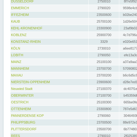
DÜSSELDORF
2750010
8f7e5f92
EMMERICH
2790020
9598e4cb
IFFEZHEIM
23500600
b02be240
KAUB
25700100
1d26e504
KEHL-KRONENHOF
23300900
23af9b02
KOBLENZ
25900700
4c7d796a
KONSTANZ-RHEIN
3329
e020e651
KÖLN
2730010
a6ee8177
LOBITH
2790050
efe13a3d
MAINZ
25100100
a37a9aa3
MANNHEIM
23700700
57090802
MAXAU
23700200
b6c6d5c8
NIERSTEIN-OPPENHEIM
23900600
d28e7ed1
Neuwied Stadt
27100370
dc407f1e
OBERWINTER
27100700
b45359df
OESTRICH
25100300
665be0fe
OTTENHEIM
23300800
787e5d63
PANNERDENSE KOP
2790060
3046493f
PHILIPPSBURG
23700500
88e972e1
PLITTERSDORF
23500700
6b774802
REES
2790010
2f025389