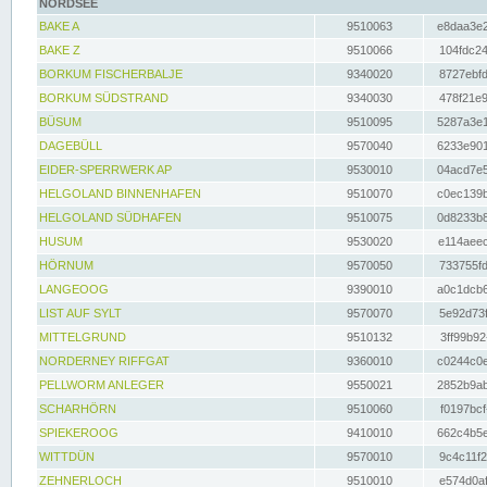
NORDSEE
BAKE A
9510063
e8daa3e2
BAKE Z
9510066
104fdc24
BORKUM FISCHERBALJE
9340020
8727ebfd
BORKUM SÜDSTRAND
9340030
478f21e9
BÜSUM
9510095
5287a3e1
DAGEBÜLL
9570040
6233e901
EIDER-SPERRWERK AP
9530010
04acd7e5
HELGOLAND BINNENHAFEN
9510070
c0ec139b
HELGOLAND SÜDHAFEN
9510075
0d8233b8
HUSUM
9530020
e114aeec
HÖRNUM
9570050
733755fd
LANGEOOG
9390010
a0c1dcb6
LIST AUF SYLT
9570070
5e92d73f
MITTELGRUND
9510132
3ff99b92
NORDERNEY RIFFGAT
9360010
c0244c0e
PELLWORM ANLEGER
9550021
2852b9ab
SCHARHÖRN
9510060
f0197bcf
SPIEKEROOG
9410010
662c4b5e
WITTDÜN
9570010
9c4c11f2
ZEHNERLOCH
9510010
e574d0af