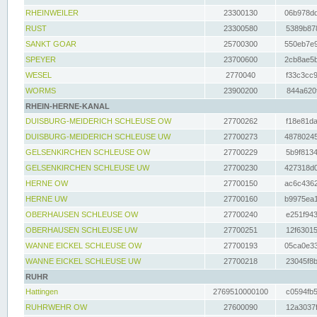
RHEINWEILER
23300130
06b978dd
RUST
23300580
5389b878
SANKT GOAR
25700300
550eb7e9
SPEYER
23700600
2cb8ae5b
WESEL
2770040
f33c3cc9
WORMS
23900200
844a620f
RHEIN-HERNE-KANAL
DUISBURG-MEIDERICH SCHLEUSE OW
27700262
f18e81da
DUISBURG-MEIDERICH SCHLEUSE UW
27700273
48780245
GELSENKIRCHEN SCHLEUSE OW
27700229
5b9f8134
GELSENKIRCHEN SCHLEUSE UW
27700230
427318d0
HERNE OW
27700150
ac6c4362
HERNE UW
27700160
b9975ea1
OBERHAUSEN SCHLEUSE OW
27700240
e251f943
OBERHAUSEN SCHLEUSE UW
27700251
12f63015
WANNE EICKEL SCHLEUSE OW
27700193
05ca0e33
WANNE EICKEL SCHLEUSE UW
27700218
23045f8b
RUHR
Hattingen
2769510000100
c0594fb5
RUHRWEHR OW
27600090
12a3037f