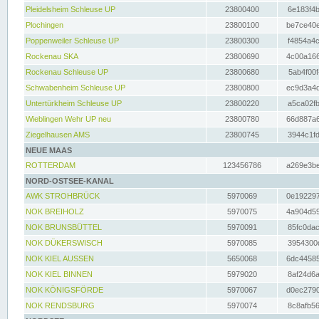
Pleidelsheim Schleuse UP
23800400
6e183f4b
Plochingen
23800100
be7ce40e
Poppenweiler Schleuse UP
23800300
f4854a4c
Rockenau SKA
23800690
4c00a166
Rockenau Schleuse UP
23800680
5ab4f00f
Schwabenheim Schleuse UP
23800800
ec9d3a4d
Untertürkheim Schleuse UP
23800220
a5ca02fb
Wieblingen Wehr UP neu
23800780
66d887a6
Ziegelhausen AMS
23800745
3944c1fd
NEUE MAAS
ROTTERDAM
123456786
a269e3be
NORD-OSTSEE-KANAL
AWK STROHBRÜCK
5970069
0e192297
NOK BREIHOLZ
5970075
4a904d59
NOK BRUNSBÜTTEL
5970091
85fc0dac
NOK DÜKERSWISCH
5970085
3954300d
NOK KIEL AUSSEN
5650068
6dc44585
NOK KIEL BINNEN
5979020
8af24d6a
NOK KÖNIGSFÖRDE
5970067
d0ec2790
NOK RENDSBURG
5970074
8c8afb56