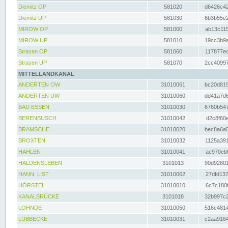
Diemitz OP
581020
d6426c42
Diemitz UP
581030
6b3b55e2
MIROW OP
581000
ab13c115
MIROW UP
581010
19cc3b9a
Strasen OP
581060
117877ec
Strasen UP
581070
2cc40997
MITTELLANDKANAL
ANDERTEN OW
31010061
bc20d819
ANDERTEN UW
31010060
dd41a7d6
BAD ESSEN
31010030
6760b547
BERENBUSCH
31010042
d2c8f60e
BRAMSCHE
31010020
bec8a6a5
BROXTEN
31010032
1125a391
HAHLEN
31010041
ac970eb0
HALDENSLEBEN
3101013
90d92801
HANN. LIST
31010062
27dfd137
HÖRSTEL
31010010
6c7c180f
KANALBRÜCKE
3101018
32b997c2
LOHNDE
31010050
516c4814
LÜBBECKE
31010031
c2aa9164