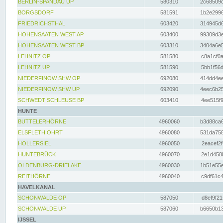
BERLIN-SPANDAU UP
580310
2c68509c
BORGSDORF
581591
1b2e2996
FRIEDRICHSTHAL
603420
314945d6
HOHENSAATEN WEST AP
603400
99309d3e
HOHENSAATEN WEST BP
603310
3404a6e5
LEHNITZ OP
581580
c8a1cf0a
LEHNITZ UP
581590
5bb1f56d
NIEDERFINOW SHW OP
692080
414dd4ee
NIEDERFINOW SHW UP
692090
4eec6b25
SCHWEDT SCHLEUSE BP
603410
4ee515f9
HUNTE
BUTTELERHÖRNE
4960060
b3d88ca6
ELSFLETH OHRT
4960080
531da758
HOLLERSIEL
4960050
2eacef2f
HUNTEBRÜCK
4960070
2e1d458b
OLDENBURG-DRIELAKE
4960030
1b51e55e
REITHÖRNE
4960040
c9df61c4
HAVELKANAL
SCHÖNWALDE OP
587050
d8ef9f21
SCHÖNWALDE UP
587060
b6650b13
IJSSEL