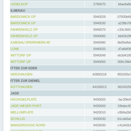
IJSSELKOP
2790070
bbaefa8e
ILMENAU
BARDOWICK OP
5940029
07830b68
BARDOWICK UP
5940030
a238b70f
FAHRENHOLZ OP
5940070
c33c3667
FAHRENHOLZ UP
5940060
bb62b28f
ILMENAU SPERRWERK AP
5940080
6b05e8dc
LÜNE
5940020
d7a8df36
WITTORF OP
5940049
eb3d4195
WITTORF UP
5940050
308c39b6
ITTER ZUR EDER
HERZHAUSEN
42800218
855205e7
ITTER ZUR DIEMEL
KOTTHAUSEN
44100013
36243256
JADE
HOOKSIELPLATE
9430020
fac30fe9
JADE-WESER-PORT
9430050
33bdec83
MELLUMPLATE
9420010
c8b9a2b6
SCHILLIG
9430030
b1cda5a0
WANGEROOGE NORD
9420030
c41d42b1