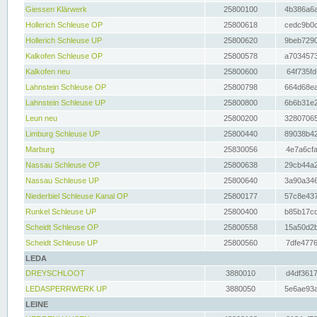
Giessen Klärwerk
25800100
4b386a6a
Hollerich Schleuse OP
25800618
cedc9b0c
Hollerich Schleuse UP
25800620
9beb7290
Kalkofen Schleuse OP
25800578
a7034573
Kalkofen neu
25800600
64f735fd
Lahnstein Schleuse OP
25800798
664d68ea
Lahnstein Schleuse UP
25800800
6b6b31e2
Leun neu
25800200
32807065
Limburg Schleuse UP
25800440
89038b42
Marburg
25830056
4e7a6cfa
Nassau Schleuse OP
25800638
29cb44a2
Nassau Schleuse UP
25800640
3a90a346
Niederbiel Schleuse Kanal OP
25800177
57c8e437
Runkel Schleuse UP
25800400
b85b17cc
Scheidt Schleuse OP
25800558
15a50d2b
Scheidt Schleuse UP
25800560
7dfe4776
LEDA
DREYSCHLOOT
3880010
d4df3617
LEDASPERRWERK UP
3880050
5e6ae93a
LEINE