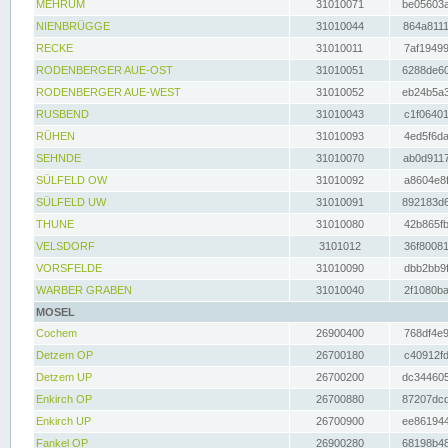
MEHRUM
31010071
be05603a
NIENBRÜGGE
31010044
864a8111
RECKE
31010011
7af19499
RODENBERGER AUE-OST
31010051
6288de60
RODENBERGER AUE-WEST
31010052
eb24b5a3
RUSBEND
31010043
c1f06401
RÜHEN
31010093
4ed5f6da
SEHNDE
31010070
ab0d9117
SÜLFELD OW
31010092
a8604e8f
SÜLFELD UW
31010091
892183d6
THUNE
31010080
42b865fb
VELSDORF
3101012
36f80081
VORSFELDE
31010090
dbb2bb9f
WARBER GRABEN
31010040
2f1080ba
MOSEL
Cochem
26900400
768df4e9
Detzem OP
26700180
c40912fd
Detzem UP
26700200
dc344605
Enkirch OP
26700880
87207dcd
Enkirch UP
26700900
ee861944
Fankel OP
26900280
68198b48