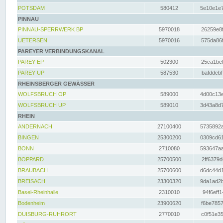
POTSDAM
580412
5e10e1e7
PINNAU
PINNAU-SPERRWERK BP
5970018
26259e8f
UETERSEN
5970016
575da86f
PAREYER VERBINDUNGSKANAL
PAREY EP
502300
25ca1bef
PAREY UP
587530
bafddcbf
RHEINSBERGER GEWÄSSER
WOLFSBRUCH OP
589000
4d00c13e
WOLFSBRUCH UP
589010
3d43a8d7
RHEIN
ANDERNACH
27100400
5735892a
BINGEN
25300200
0309cd61
BONN
2710080
593647aa
BOPPARD
25700500
2ff6379d
BRAUBACH
25700600
d6dc44d1
BREISACH
23300320
9da1ad2b
Basel-Rheinhalle
2310010
94f6eff1
Bodenheim
23900620
f6be7857
DUISBURG-RUHRORT
2770010
c0f51e35