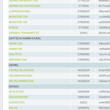
HENRICHENBURG UW
27700133
e6b68bc2
HERBRUM HAFENDAMM
3770030
8177a148
LÜDINGHAUSEN
27800020
f5bc4a51
MÜNSTER OW
27800040
ccd3e8f1
MÜNSTER UW
27800030
ed260406
RHEDE
3770040
16508b11
VERSEN TRENNSPITZE
25463
0024cc40
DATTELN-HAMM-KANAL
HAMM OW
27800060
4dbce62d
HAMM UW
27800080
4ef9dd9c
WALTROP
27800090
facc5c16
WERRIES OW
27800050
d31767ef
DIEMEL
DIEMELTALSPERRE
44100104
5cdc6555
HELMINGHAUSEN
44100206
33092c28
WILHELMSBRÜCKE
44100024
7deedc21
DONAU
ACHLEITEN
10094006
c389c9e2
DEGGENDORF
10081004
53d40547
DÜRNSTEIN
42012
ce4e3050
ERLAU
10096001
99619dc5