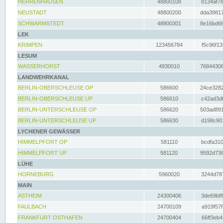
HERRENHAUSEN
48800108
8134af78
NEUSTADT
48800200
dda39817
SCHWARMSTEDT
48800301
8e16bd66
LEK
KRIMPEN
123456784
f5c96f13
LESUM
WASSERHORST
4930010
76844306
LANDWEHRKANAL
BERLIN-OBERSCHLEUSE OP
586600
24ce3282
BERLIN-OBERSCHLEUSE UP
586610
c42ad3df
BERLIN-UNTERSCHLEUSE OP
586620
503ad891
BERLIN-UNTERSCHLEUSE UP
586630
d198c901
LYCHENER GEWÄSSER
HIMMELPFORT OP
581110
bcdfa310
HIMMELPFORT UP
581120
9592d736
LÜHE
HORNEBURG
5960020
3244d787
MAIN
ASTHEIM
24300406
3de69bf8
FAULBACH
24700109
a919f57f
FRANKFURT OSTHAFEN
24700404
66ff3eb4