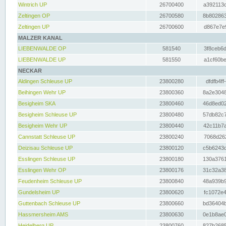
Wintrich UP
26700400
a392113c
Zeltingen OP
26700580
8b802863
Zeltingen UP
26700600
d867e7e9
MALZER KANAL
LIEBENWALDE OP
581540
3f8ceb6d
LIEBENWALDE UP
581550
a1cf60be
NECKAR
Aldingen Schleuse UP
23800280
dfdfb4ff
Beihingen Wehr UP
23800360
8a2e3048
Besigheim SKA
23800460
46d8ed02
Besigheim Schleuse UP
23800480
57db82c7
Besigheim Wehr UP
23800440
42c11b7a
Cannstatt Schleuse UP
23800240
7068d262
Deizisau Schleuse UP
23800120
c5b6243d
Esslingen Schleuse UP
23800180
130a3761
Esslingen Wehr OP
23800176
31c32a38
Feudenheim Schleuse UP
23800840
48a939b9
Gundelsheim UP
23800620
fc1072e4
Guttenbach Schleuse UP
23800660
bd36404b
Hassmersheim AMS
23800630
0e1b8ae0
Heidelberg UP
23800760
827b2685