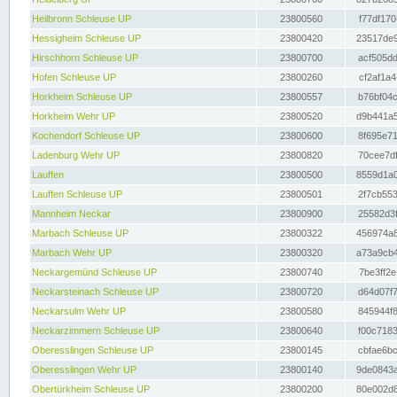
Heilbronn Schleuse UP
23800560
f77df170
Hessigheim Schleuse UP
23800420
23517de9
Hirschhorn Schleuse UP
23800700
acf505dd
Hofen Schleuse UP
23800260
cf2af1a4
Horkheim Schleuse UP
23800557
b76bf04c
Horkheim Wehr UP
23800520
d9b441a5
Kochendorf Schleuse UP
23800600
8f695e71
Ladenburg Wehr UP
23800820
70cee7df
Lauffen
23800500
8559d1a0
Lauffen Schleuse UP
23800501
2f7cb553
Mannheim Neckar
23800900
25582d3f
Marbach Schleuse UP
23800322
456974a8
Marbach Wehr UP
23800320
a73a9cb4
Neckargemünd Schleuse UP
23800740
7be3ff2e
Neckarsteinach Schleuse UP
23800720
d64d07f7
Neckarsulm Wehr UP
23800580
845944f8
Neckarzimmern Schleuse UP
23800640
f00c7183
Oberesslingen Schleuse UP
23800145
cbfae6bc
Oberesslingen Wehr UP
23800140
9de0843a
Obertürkheim Schleuse UP
23800200
80e002d8