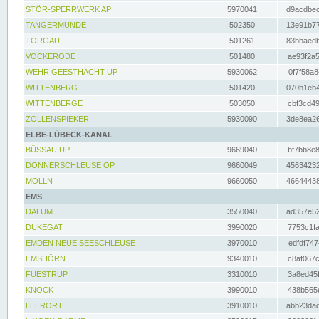
STÖR-SPERRWERK AP
5970041
d9acdbec
TANGERMÜNDE
502350
13e91b77
TORGAU
501261
83bbaedb
VOCKERODE
501480
ae93f2a5
WEHR GEESTHACHT UP
5930062
0f7f58a8
WITTENBERG
501420
070b1eb4
WITTENBERGE
503050
cbf3cd49
ZOLLENSPIEKER
5930090
3de8ea26
ELBE-LÜBECK-KANAL
BÜSSAU UP
9669040
bf7bb8e8
DONNERSCHLEUSE OP
9660049
45634232
MÖLLN
9660050
46644438
EMS
DALUM
3550040
ad357e52
DUKEGAT
3990020
7753c1fa
EMDEN NEUE SEESCHLEUSE
3970010
edfdf747
EMSHÖRN
9340010
c8af067c
FUESTRUP
3310010
3a8ed45f
KNOCK
3990010
438b565e
LEERORT
3910010
abb23dad