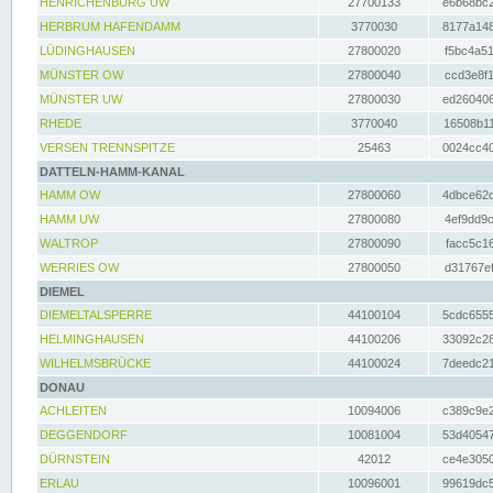
HENRICHENBURG UW
27700133
e6b68bc2
HERBRUM HAFENDAMM
3770030
8177a148
LÜDINGHAUSEN
27800020
f5bc4a51
MÜNSTER OW
27800040
ccd3e8f1
MÜNSTER UW
27800030
ed260406
RHEDE
3770040
16508b11
VERSEN TRENNSPITZE
25463
0024cc40
DATTELN-HAMM-KANAL
HAMM OW
27800060
4dbce62d
HAMM UW
27800080
4ef9dd9c
WALTROP
27800090
facc5c16
WERRIES OW
27800050
d31767ef
DIEMEL
DIEMELTALSPERRE
44100104
5cdc6555
HELMINGHAUSEN
44100206
33092c28
WILHELMSBRÜCKE
44100024
7deedc21
DONAU
ACHLEITEN
10094006
c389c9e2
DEGGENDORF
10081004
53d40547
DÜRNSTEIN
42012
ce4e3050
ERLAU
10096001
99619dc5