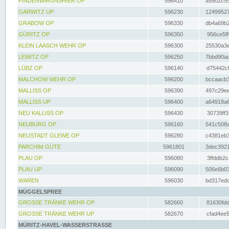
FINDENWIRUNSHIER OP
596410
a5902c55
GARWITZ UP
596230
12499527
GRABOW OP
596330
db4a69b2
GÜRITZ OP
596350
956ce5ff
KLEIN LAASCH WEHR OP
596300
25530a3e
LEWITZ OP
596250
7bbd90ad
LÜBZ OP
596140
d75442cf
MALCHOW WEHR OP
596200
bccaacb3
MALLISS OP
596390
497c29ee
MALLISS UP
596400
a64918a6
NEU KALLISS OP
596430
30739ff3
NEUBURG OP
596160
541c508a
NEUSTADT GLEWE OP
596280
c4381eb3
PARCHIM GÜTE
5961801
3dec3921
PLAU OP
596080
3ffddb2c
PLAU UP
596090
506e6b03
WAREN
596030
bd317edd
MÜGGELSPREE
GROSSE TRÄNKE WEHR OP
582660
81630fdd
GROSSE TRÄNKE WEHR UP
582670
cfad4ee5
MÜRITZ-HAVEL-WASSERSTRASSE