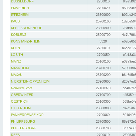
DÜSSELDORF
2750010
8f7e5f92
EMMERICH
2790020
9598e4cb
IFFEZHEIM
23500600
b02be240
KAUB
25700100
1d26e504
KEHL-KRONENHOF
23300900
23af9b02
KOBLENZ
25900700
4c7d796a
KONSTANZ-RHEIN
3329
e020e651
KÖLN
2730010
a6ee8177
LOBITH
2790050
efe13a3d
MAINZ
25100100
a37a9aa3
MANNHEIM
23700700
57090802
MAXAU
23700200
b6c6d5c8
NIERSTEIN-OPPENHEIM
23900600
d28e7ed1
Neuwied Stadt
27100370
dc407f1e
OBERWINTER
27100700
b45359df
OESTRICH
25100300
665be0fe
OTTENHEIM
23300800
787e5d63
PANNERDENSE KOP
2790060
3046493f
PHILIPPSBURG
23700500
88e972e1
PLITTERSDORF
23500700
6b774802
REES
2790010
2f025389