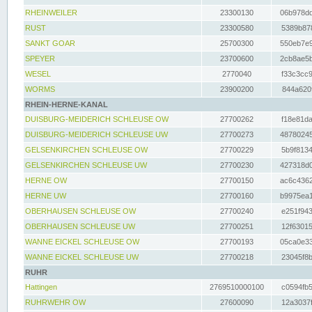
RHEINWEILER
23300130
06b978dd
RUST
23300580
5389b878
SANKT GOAR
25700300
550eb7e9
SPEYER
23700600
2cb8ae5b
WESEL
2770040
f33c3cc9
WORMS
23900200
844a620f
RHEIN-HERNE-KANAL
DUISBURG-MEIDERICH SCHLEUSE OW
27700262
f18e81da
DUISBURG-MEIDERICH SCHLEUSE UW
27700273
48780245
GELSENKIRCHEN SCHLEUSE OW
27700229
5b9f8134
GELSENKIRCHEN SCHLEUSE UW
27700230
427318d0
HERNE OW
27700150
ac6c4362
HERNE UW
27700160
b9975ea1
OBERHAUSEN SCHLEUSE OW
27700240
e251f943
OBERHAUSEN SCHLEUSE UW
27700251
12f63015
WANNE EICKEL SCHLEUSE OW
27700193
05ca0e33
WANNE EICKEL SCHLEUSE UW
27700218
23045f8b
RUHR
Hattingen
2769510000100
c0594fb5
RUHRWEHR OW
27600090
12a3037f