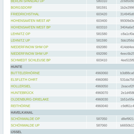
BERLIN-SPANDAU UP
580310
2c68509c
BORGSDORF
581591
1b2e2996
FRIEDRICHSTHAL
603420
314945d6
HOHENSAATEN WEST AP
603400
99309d3e
HOHENSAATEN WEST BP
603310
3404a6e5
LEHNITZ OP
581580
c8a1cf0a
LEHNITZ UP
581590
5bb1f56d
NIEDERFINOW SHW OP
692080
414dd4ee
NIEDERFINOW SHW UP
692090
4eec6b25
SCHWEDT SCHLEUSE BP
603410
4ee515f9
HUNTE
BUTTELERHÖRNE
4960060
b3d88ca6
ELSFLETH OHRT
4960080
531da758
HOLLERSIEL
4960050
2eacef2f
HUNTEBRÜCK
4960070
2e1d458b
OLDENBURG-DRIELAKE
4960030
1b51e55e
REITHÖRNE
4960040
c9df61c4
HAVELKANAL
SCHÖNWALDE OP
587050
d8ef9f21
SCHÖNWALDE UP
587060
b6650b13
IJSSEL