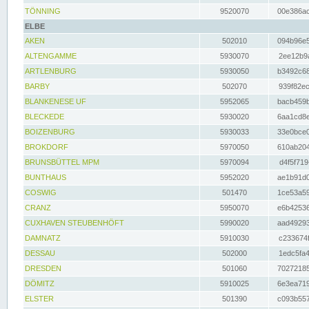
TÖNNING
9520070
00e386ac
ELBE
AKEN
502010
094b96e5
ALTENGAMME
5930070
2ee12b9a
ARTLENBURG
5930050
b3492c68
BARBY
502070
939f82ec
BLANKENESE UF
5952065
bacb459b
BLECKEDE
5930020
6aa1cd8e
BOIZENBURG
5930033
33e0bce0
BROKDORF
5970050
610ab204
BRUNSBÜTTEL MPM
5970094
d4f5f719
BUNTHAUS
5952020
ae1b91d0
COSWIG
501470
1ce53a59
CRANZ
5950070
e6b42536
CUXHAVEN STEUBENHÖFT
5990020
aad49293
DAMNATZ
5910030
c233674f
DESSAU
502000
1edc5fa4
DRESDEN
501060
70272185
DÖMITZ
5910025
6e3ea719
ELSTER
501390
c093b557