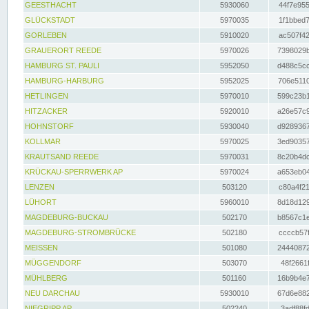
GEESTHACHT
5930060
44f7e955
GLÜCKSTADT
5970035
1f1bbed7
GORLEBEN
5910020
ac507f42
GRAUERORT REEDE
5970026
7398029b
HAMBURG ST. PAULI
5952050
d488c5cc
HAMBURG-HARBURG
5952025
706e5110
HETLINGEN
5970010
599c23b1
HITZACKER
5920010
a26e57c9
HOHNSTORF
5930040
d9289367
KOLLMAR
5970025
3ed90357
KRAUTSAND REEDE
5970031
8c20b4dc
KRÜCKAU-SPERRWERK AP
5970024
a653eb04
LENZEN
503120
c80a4f21
LÜHORT
5960010
8d18d129
MAGDEBURG-BUCKAU
502170
b8567c1e
MAGDEBURG-STROMBRÜCKE
502180
ccccb57f
MEISSEN
501080
24440872
MÜGGENDORF
503070
48f2661f
MÜHLBERG
501160
16b9b4e7
NEU DARCHAU
5930010
67d6e882
NIEGRIPP AP
502240
3adf88fd