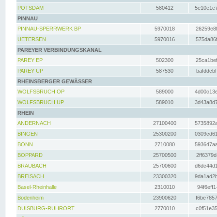
POTSDAM
580412
5e10e1e7
PINNAU
PINNAU-SPERRWERK BP
5970018
26259e8f
UETERSEN
5970016
575da86f
PAREYER VERBINDUNGSKANAL
PAREY EP
502300
25ca1bef
PAREY UP
587530
bafddcbf
RHEINSBERGER GEWÄSSER
WOLFSBRUCH OP
589000
4d00c13e
WOLFSBRUCH UP
589010
3d43a8d7
RHEIN
ANDERNACH
27100400
5735892a
BINGEN
25300200
0309cd61
BONN
2710080
593647aa
BOPPARD
25700500
2ff6379d
BRAUBACH
25700600
d6dc44d1
BREISACH
23300320
9da1ad2b
Basel-Rheinhalle
2310010
94f6eff1
Bodenheim
23900620
f6be7857
DUISBURG-RUHRORT
2770010
c0f51e35