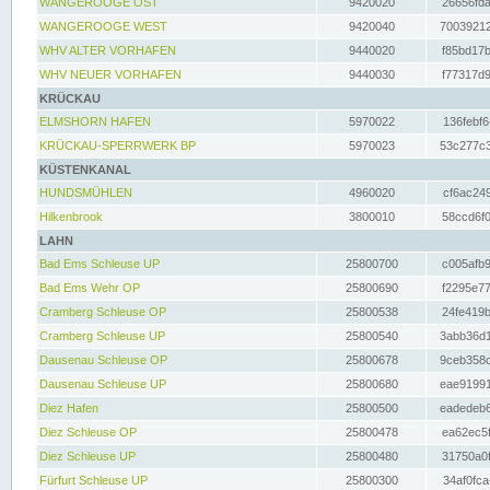
WANGEROOGE OST
9420020
26656fda
WANGEROOGE WEST
9420040
70039212
WHV ALTER VORHAFEN
9440020
f85bd17b
WHV NEUER VORHAFEN
9440030
f77317d9
KRÜCKAU
ELMSHORN HAFEN
5970022
136febf6
KRÜCKAU-SPERRWERK BP
5970023
53c277c3
KÜSTENKANAL
HUNDSMÜHLEN
4960020
cf6ac249
Hilkenbrook
3800010
58ccd6f0
LAHN
Bad Ems Schleuse UP
25800700
c005afb9
Bad Ems Wehr OP
25800690
f2295e77
Cramberg Schleuse OP
25800538
24fe419b
Cramberg Schleuse UP
25800540
3abb36d1
Dausenau Schleuse OP
25800678
9ceb358c
Dausenau Schleuse UP
25800680
eae91991
Diez Hafen
25800500
eadedeb6
Diez Schleuse OP
25800478
ea62ec5f
Diez Schleuse UP
25800480
31750a0f
Fürfurt Schleuse UP
25800300
34af0fca