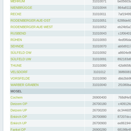
MEHRUM
31010071
be05603a
NIENBRÜGGE
31010044
864a8111
RECKE
31010011
7af19499
RODENBERGER AUE-OST
31010051
6288de60
RODENBERGER AUE-WEST
31010052
eb24b5a3
RUSBEND
31010043
c1f06401
RÜHEN
31010093
4ed5f6da
SEHNDE
31010070
ab0d9117
SÜLFELD OW
31010092
a8604e8f
SÜLFELD UW
31010091
892183d6
THUNE
31010080
42b865fb
VELSDORF
3101012
36f80081
VORSFELDE
31010090
dbb2bb9f
WARBER GRABEN
31010040
2f1080ba
MOSEL
Cochem
26900400
768df4e9
Detzem OP
26700180
c40912fd
Detzem UP
26700200
dc344605
Enkirch OP
26700880
87207dcd
Enkirch UP
26700900
ee861944
Fankel OP
26900280
68198b48