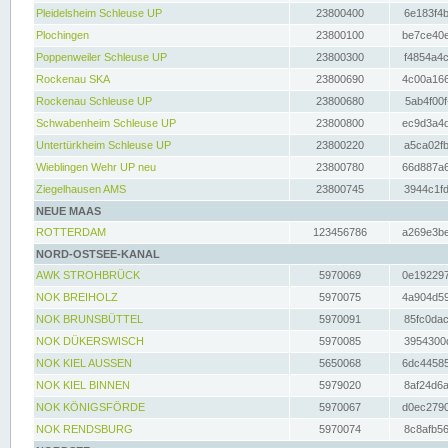
Pleidelsheim Schleuse UP
23800400
6e183f4b
Plochingen
23800100
be7ce40e
Poppenweiler Schleuse UP
23800300
f4854a4c
Rockenau SKA
23800690
4c00a166
Rockenau Schleuse UP
23800680
5ab4f00f
Schwabenheim Schleuse UP
23800800
ec9d3a4d
Untertürkheim Schleuse UP
23800220
a5ca02fb
Wieblingen Wehr UP neu
23800780
66d887a6
Ziegelhausen AMS
23800745
3944c1fd
NEUE MAAS
ROTTERDAM
123456786
a269e3be
NORD-OSTSEE-KANAL
AWK STROHBRÜCK
5970069
0e192297
NOK BREIHOLZ
5970075
4a904d59
NOK BRUNSBÜTTEL
5970091
85fc0dac
NOK DÜKERSWISCH
5970085
3954300d
NOK KIEL AUSSEN
5650068
6dc44585
NOK KIEL BINNEN
5979020
8af24d6a
NOK KÖNIGSFÖRDE
5970067
d0ec2790
NOK RENDSBURG
5970074
8c8afb56