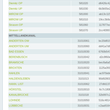
Diemitz OP
581020
d6426c42
Diemitz UP
581030
6b3b55e2
MIROW OP
581000
ab13c115
MIROW UP
581010
19cc3b9a
Strasen OP
581060
117877ec
Strasen UP
581070
2cc40997
MITTELLANDKANAL
ANDERTEN OW
31010061
bc20d819
ANDERTEN UW
31010060
dd41a7d6
BAD ESSEN
31010030
6760b547
BERENBUSCH
31010042
d2c8f60e
BRAMSCHE
31010020
bec8a6a5
BROXTEN
31010032
1125a391
HAHLEN
31010041
ac970eb0
HALDENSLEBEN
3101013
90d92801
HANN. LIST
31010062
27dfd137
HÖRSTEL
31010010
6c7c180f
KANALBRÜCKE
3101018
32b997c2
LOHNDE
31010050
516c4814
LÜBBECKE
31010031
c2aa9164