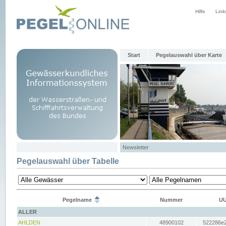
Hilfe
Link
Start
Pegelauswahl über Karte
Newsletter
Pegelauswahl über Tabelle
Pegelname
Nummer
UU
ALLER
AHLDEN
48900102
522286e2