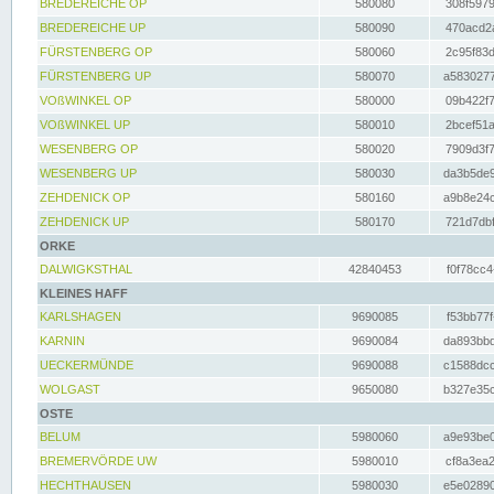
BREDEREICHE OP
580080
308f5979
BREDEREICHE UP
580090
470acd2a
FÜRSTENBERG OP
580060
2c95f83d
FÜRSTENBERG UP
580070
a5830277
VOßWINKEL OP
580000
09b422f7
VOßWINKEL UP
580010
2bcef51a
WESENBERG OP
580020
7909d3f7
WESENBERG UP
580030
da3b5de9
ZEHDENICK OP
580160
a9b8e24c
ZEHDENICK UP
580170
721d7dbf
ORKE
DALWIGKSTHAL
42840453
f0f78cc4
KLEINES HAFF
KARLSHAGEN
9690085
f53bb77f
KARNIN
9690084
da893bbd
UECKERMÜNDE
9690088
c1588dcc
WOLGAST
9650080
b327e35c
OSTE
BELUM
5980060
a9e93be0
BREMERVÖRDE UW
5980010
cf8a3ea2
HECHTHAUSEN
5980030
e5e02890