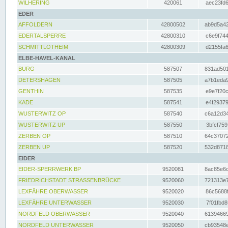
WILHERING
420061
aec23fd6
EDER
AFFOLDERN
42800502
ab9d5a42
EDERTALSPERRE
42800310
c6e9f744
SCHMITTLOTHEIM
42800309
d2155fa6
ELBE-HAVEL-KANAL
BURG
587507
831ad501
DETERSHAGEN
587505
a7b1eda9
GENTHIN
587535
e9e7f20c
KADE
587541
e4f29379
WUSTERWITZ OP
587540
c6a12d34
WUSTERWITZ UP
587550
3bfcf759
ZERBEN OP
587510
64c37072
ZERBEN UP
587520
532d8718
EIDER
EIDER-SPERRWERK BP
9520081
8ac85e6c
FRIEDRICHSTADT STRASSENBRÜCKE
9520060
721313e7
LEXFÄHRE OBERWASSER
9520020
86c5688f
LEXFÄHRE UNTERWASSER
9520030
7f01fbd8
NORDFELD OBERWASSER
9520040
61394669
NORDFELD UNTERWASSER
9520050
cb93548e