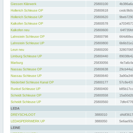
Giessen Klärwerk
25800100
4b386a6a
Hollerich Schleuse OP
25800618
cedc9b0c
Hollerich Schleuse UP
25800620
9beb7290
Kalkofen Schleuse OP
25800578
a7034573
Kalkofen neu
25800600
64f735fd
Lahnstein Schleuse OP
25800798
664d68ea
Lahnstein Schleuse UP
25800800
6b6b31e2
Leun neu
25800200
32807065
Limburg Schleuse UP
25800440
89038b42
Marburg
25830056
4e7a6cfa
Nassau Schleuse OP
25800638
29cb44a2
Nassau Schleuse UP
25800640
3a90a346
Niederbiel Schleuse Kanal OP
25800177
57c8e437
Runkel Schleuse UP
25800400
b85b17cc
Scheidt Schleuse OP
25800558
15a50d2b
Scheidt Schleuse UP
25800560
7dfe4776
LEDA
DREYSCHLOOT
3880010
d4df3617
LEDASPERRWERK UP
3880050
5e6ae93a
LEINE