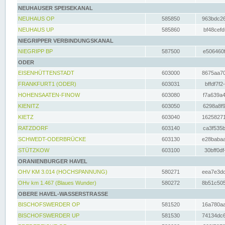
NEUHAUSER SPEISEKANAL
NEUHAUS OP
585850
963bdc26
NEUHAUS UP
585860
bf48cefd
NIEGRIPPER VERBINDUNGSKANAL
NIEGRIPP BP
587500
e506460f
ODER
EISENHÜTTENSTADT
603000
8675aa70
FRANKFURT1 (ODER)
603031
bffdf7f2
HOHENSAATEN-FINOW
603080
f7a639a4
KIENITZ
603050
6298a8f9
KIETZ
603040
16258271
RATZDORF
603140
ca3f535b
SCHWEDT-ODERBRÜCKE
603130
e28babaa
STÜTZKOW
603100
30bff0df
ORANIENBURGER HAVEL
OHV KM 3.014 (HOCHSPANNUNG)
580271
eea7e3dc
OHv km 1.467 (Blaues Wunder)
580272
8b51c505
OBERE HAVEL-WASSERSTRASSE
BISCHOFSWERDER OP
581520
16a780aa
BISCHOFSWERDER UP
581530
74134dc6