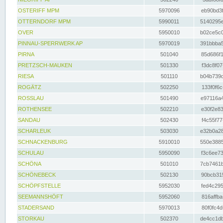
OSTERIFF MPM
5970096
eb90bd3f
OTTERNDORF MPM
5990011
5140295e
OVER
5950010
b02ce5c0
PINNAU-SPERRWERK AP
5970019
391bbba5
PIRNA
501040
85d686f1
PRETZSCH-MAUKEN
501330
f3dc8f07
RIESA
501110
b04b739d
ROGÄTZ
502250
133f0f6c
ROSSLAU
501490
e97116a4
ROTHENSEE
502210
e30f2e83
SANDAU
502430
f4c55f77
SCHARLEUK
503030
e32b0a28
SCHNACKENBURG
5910010
550e3885
SCHULAU
5950090
f3c6ee73
SCHÖNA
501010
7cb7461b
SCHÖNEBECK
502130
90bcb315
SCHÖPFSTELLE
5952030
fed4c295
SEEMANNSHÖFT
5952060
816affba
STADERSAND
5970013
80f0fc4d
STORKAU
502370
de4cc1db