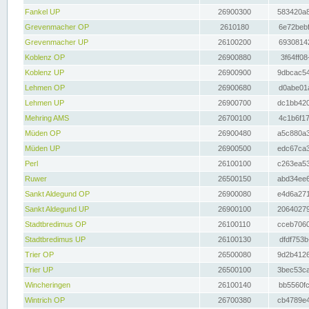
Fankel UP
26900300
583420a8
Grevenmacher OP
2610180
6e72bebf
Grevenmacher UP
26100200
69308142
Koblenz OP
26900880
3f64ff08
Koblenz UP
26900900
9dbcac54
Lehmen OP
26900680
d0abe01a
Lehmen UP
26900700
dc1bb420
Mehring AMS
26700100
4c1b6f17
Müden OP
26900480
a5c880a3
Müden UP
26900500
edc67ca3
Perl
26100100
c263ea53
Ruwer
26500150
abd34ee6
Sankt Aldegund OP
26900080
e4d6a271
Sankt Aldegund UP
26900100
20640279
Stadtbredimus OP
26100110
cceb7060
Stadtbredimus UP
26100130
dfdf753b
Trier OP
26500080
9d2b4126
Trier UP
26500100
3bec53ca
Wincheringen
26100140
bb5560fc
Wintrich OP
26700380
cb4789e4