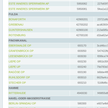
ESTE INNERES SPERRWERK AP
5950082
227b83f7
ESTE INNERES SPERRWERK BP
5950081
5fea1a12
FULDA
BONAFORTH
42900201
23721dfd
GREBENAU
42700202
acd63934
GUNTERSHAUSEN
42900100
213a585d
ROTENBURG
42700100
d1ba62a4
FINOWKANAL
EBERSWALDE OP
693170
3cd46cc7
GRAFENBRÜCK OP
693050
547422fb
LEESENBRÜCK OP
693030
f099ce74
LIEPE OP
693230
6f81b35f
LIEPE UP
693240
79d783d3
RAGÖSE OP
693190
b6bbe4f8
RUHLSDORF OP
693010
6629a4ca
STECHER OP
693210
516fbf8c
HAMME
RITTERHUDE
4940030
f49855d8
HAVEL-ODER-WASSERSTRASSE
BERLIN-SPANDAU OP
580300
e607a4b6