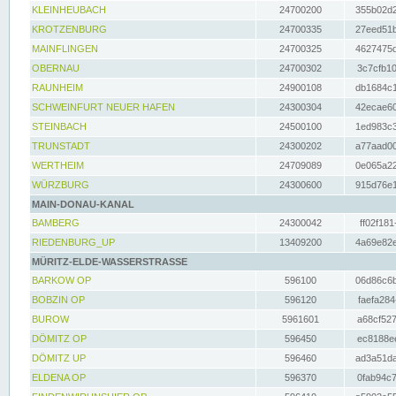
KLEINHEUBACH
24700200
355b02d2
KROTZENBURG
24700335
27eed51b
MAINFLINGEN
24700325
4627475d
OBERNAU
24700302
3c7cfb10
RAUNHEIM
24900108
db1684c1
SCHWEINFURT NEUER HAFEN
24300304
42ecae60
STEINBACH
24500100
1ed983c3
TRUNSTADT
24300202
a77aad00
WERTHEIM
24709089
0e065a22
WÜRZBURG
24300600
915d76e1
MAIN-DONAU-KANAL
BAMBERG
24300042
ff02f181
RIEDENBURG_UP
13409200
4a69e82e
MÜRITZ-ELDE-WASSERSTRASSE
BARKOW OP
596100
06d86c6b
BOBZIN OP
596120
faefa284
BUROW
5961601
a68cf527
DÖMITZ OP
596450
ec8188ee
DÖMITZ UP
596460
ad3a51da
ELDENA OP
596370
0fab94c7