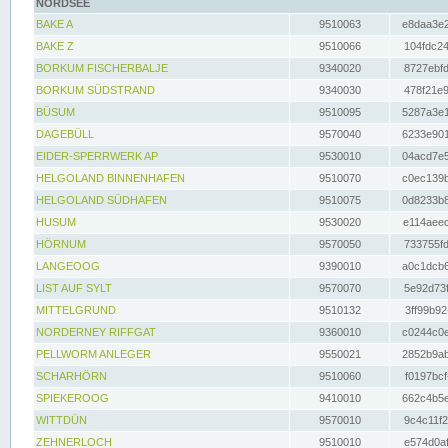
NORDSEE
BAKE A
9510063
e8daa3e2
BAKE Z
9510066
104fdc24
BORKUM FISCHERBALJE
9340020
8727ebfd
BORKUM SÜDSTRAND
9340030
478f21e9
BÜSUM
9510095
5287a3e1
DAGEBÜLL
9570040
6233e901
EIDER-SPERRWERK AP
9530010
04acd7e5
HELGOLAND BINNENHAFEN
9510070
c0ec139b
HELGOLAND SÜDHAFEN
9510075
0d8233b8
HUSUM
9530020
e114aeec
HÖRNUM
9570050
733755fd
LANGEOOG
9390010
a0c1dcb6
LIST AUF SYLT
9570070
5e92d73f
MITTELGRUND
9510132
3ff99b92
NORDERNEY RIFFGAT
9360010
c0244c0e
PELLWORM ANLEGER
9550021
2852b9ab
SCHARHÖRN
9510060
f0197bcf
SPIEKEROOG
9410010
662c4b5e
WITTDÜN
9570010
9c4c11f2
ZEHNERLOCH
9510010
e574d0af