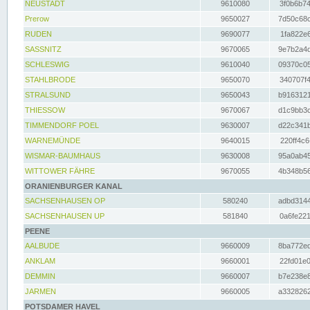
NEUSTADT
9610080
3f0b6b74
Prerow
9650027
7d50c68c
RUDEN
9690077
1fa822e6
SASSNITZ
9670065
9e7b2a4d
SCHLESWIG
9610040
09370c05
STAHLBRODE
9650070
340707f4
STRALSUND
9650043
b9163121
THIESSOW
9670067
d1c9bb3c
TIMMENDORF POEL
9630007
d22c341b
WARNEMÜNDE
9640015
220ff4c6
WISMAR-BAUMHAUS
9630008
95a0ab45
WITTOWER FÄHRE
9670055
4b348b56
ORANIENBURGER KANAL
SACHSENHAUSEN OP
580240
adbd3144
SACHSENHAUSEN UP
581840
0a6fe221
PEENE
AALBUDE
9660009
8ba772ed
ANKLAM
9660001
22fd01e0
DEMMIN
9660007
b7e238e8
JARMEN
9660005
a3328262
POTSDAMER HAVEL