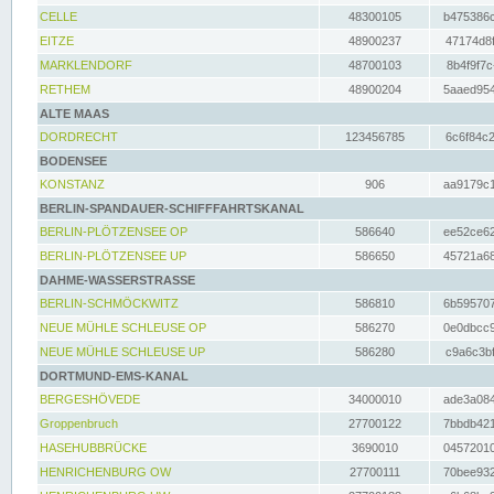
CELLE
48300105
b475386c
EITZE
48900237
47174d8f
MARKLENDORF
48700103
8b4f9f7c
RETHEM
48900204
5aaed954
ALTE MAAS
DORDRECHT
123456785
6c6f84c2
BODENSEE
KONSTANZ
906
aa9179c1
BERLIN-SPANDAUER-SCHIFFFAHRTSKANAL
BERLIN-PLÖTZENSEE OP
586640
ee52ce62
BERLIN-PLÖTZENSEE UP
586650
45721a68
DAHME-WASSERSTRASSE
BERLIN-SCHMÖCKWITZ
586810
6b595707
NEUE MÜHLE SCHLEUSE OP
586270
0e0dbcc9
NEUE MÜHLE SCHLEUSE UP
586280
c9a6c3bf
DORTMUND-EMS-KANAL
BERGESHÖVEDE
34000010
ade3a084
Groppenbruch
27700122
7bbdb421
HASEHUBBRÜCKE
3690010
04572010
HENRICHENBURG OW
27700111
70bee932