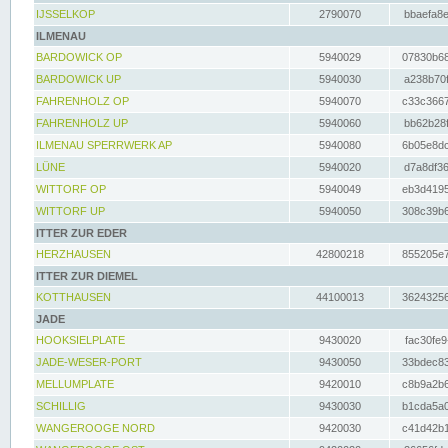
IJSSELKOP
2790070
bbaefa8e
ILMENAU
BARDOWICK OP
5940029
07830b68
BARDOWICK UP
5940030
a238b70f
FAHRENHOLZ OP
5940070
c33c3667
FAHRENHOLZ UP
5940060
bb62b28f
ILMENAU SPERRWERK AP
5940080
6b05e8dc
LÜNE
5940020
d7a8df36
WITTORF OP
5940049
eb3d4195
WITTORF UP
5940050
308c39b6
ITTER ZUR EDER
HERZHAUSEN
42800218
855205e7
ITTER ZUR DIEMEL
KOTTHAUSEN
44100013
36243256
JADE
HOOKSIELPLATE
9430020
fac30fe9
JADE-WESER-PORT
9430050
33bdec83
MELLUMPLATE
9420010
c8b9a2b6
SCHILLIG
9430030
b1cda5a0
WANGEROOGE NORD
9420030
c41d42b1