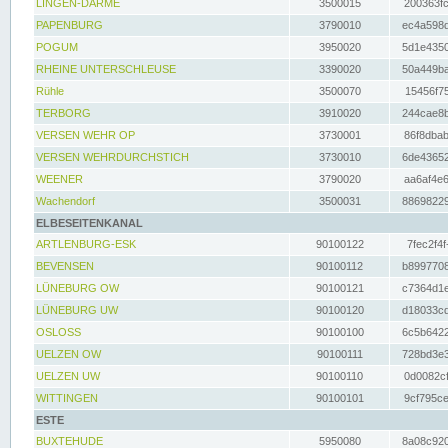
LINGEN-DARME
3500015
200363fc
PAPENBURG
3790010
ec4a598d
POGUM
3950020
5d1e4350
RHEINE UNTERSCHLEUSE
3390020
50a449ba
Rühle
3500070
15456f75
TERBORG
3910020
244cae8b
VERSEN WEHR OP
3730001
86f8dbab
VERSEN WEHRDURCHSTICH
3730010
6de43652
WEENER
3790020
aa6af4e6
Wachendorf
3500031
88698229
ELBESEITENKANAL
ARTLENBURG-ESK
90100122
7fec2f4f
BEVENSEN
90100112
b8997708
LÜNEBURG OW
90100121
c7364d1e
LÜNEBURG UW
90100120
d18033cd
OSLOSS
90100100
6c5b6422
UELZEN OW
90100111
728bd3e3
UELZEN UW
90100110
0d0082cf
WITTINGEN
90100101
9cf795ce
ESTE
BUXTEHUDE
5950080
8a08c920