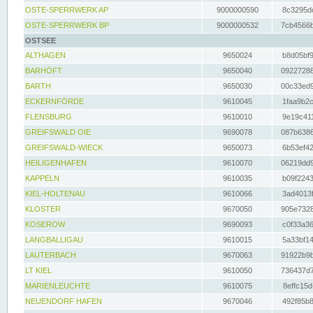
OSTE-SPERRWERK AP
9000000590
8c3295dc
OSTE-SPERRWERK BP
9000000532
7cb4566b
OSTSEE
ALTHAGEN
9650024
b8d05bf9
BARHÖFT
9650040
09227288
BARTH
9650030
00c33ed9
ECKERNFÖRDE
9610045
1faa9b2c
FLENSBURG
9610010
9e19c411
GREIFSWALD OIE
9690078
087b6386
GREIFSWALD-WIECK
9650073
6b53ef42
HEILIGENHAFEN
9610070
06219dd9
KAPPELN
9610035
b09f2243
KIEL-HOLTENAU
9610066
3ad4013f
KLOSTER
9670050
905e7328
KOSEROW
9690093
c0f33a36
LANGBALLIGAU
9610015
5a33bf14
LAUTERBACH
9670063
91922b9b
LT KIEL
9610050
736437d7
MARIENLEUCHTE
9610075
8effc15d
NEUENDORF HAFEN
9670046
492f85b8