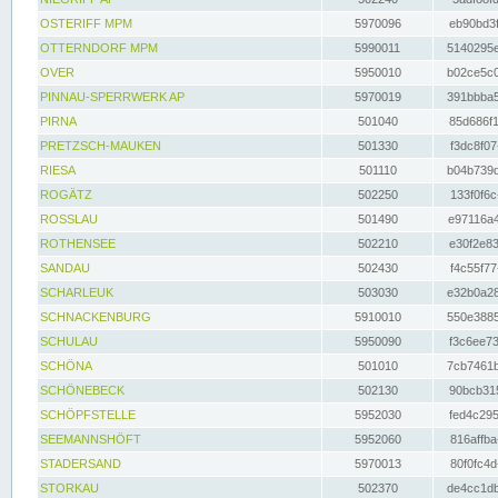
OSTERIFF MPM
5970096
eb90bd3f
OTTERNDORF MPM
5990011
5140295e
OVER
5950010
b02ce5c0
PINNAU-SPERRWERK AP
5970019
391bbba5
PIRNA
501040
85d686f1
PRETZSCH-MAUKEN
501330
f3dc8f07
RIESA
501110
b04b739d
ROGÄTZ
502250
133f0f6c
ROSSLAU
501490
e97116a4
ROTHENSEE
502210
e30f2e83
SANDAU
502430
f4c55f77
SCHARLEUK
503030
e32b0a28
SCHNACKENBURG
5910010
550e3885
SCHULAU
5950090
f3c6ee73
SCHÖNA
501010
7cb7461b
SCHÖNEBECK
502130
90bcb315
SCHÖPFSTELLE
5952030
fed4c295
SEEMANNSHÖFT
5952060
816affba
STADERSAND
5970013
80f0fc4d
STORKAU
502370
de4cc1db