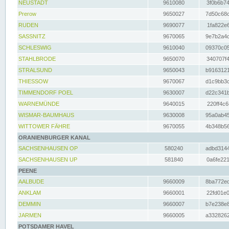
NEUSTADT
9610080
3f0b6b74
Prerow
9650027
7d50c68c
RUDEN
9690077
1fa822e6
SASSNITZ
9670065
9e7b2a4d
SCHLESWIG
9610040
09370c05
STAHLBRODE
9650070
340707f4
STRALSUND
9650043
b9163121
THIESSOW
9670067
d1c9bb3c
TIMMENDORF POEL
9630007
d22c341b
WARNEMÜNDE
9640015
220ff4c6
WISMAR-BAUMHAUS
9630008
95a0ab45
WITTOWER FÄHRE
9670055
4b348b56
ORANIENBURGER KANAL
SACHSENHAUSEN OP
580240
adbd3144
SACHSENHAUSEN UP
581840
0a6fe221
PEENE
AALBUDE
9660009
8ba772ed
ANKLAM
9660001
22fd01e0
DEMMIN
9660007
b7e238e8
JARMEN
9660005
a3328262
POTSDAMER HAVEL