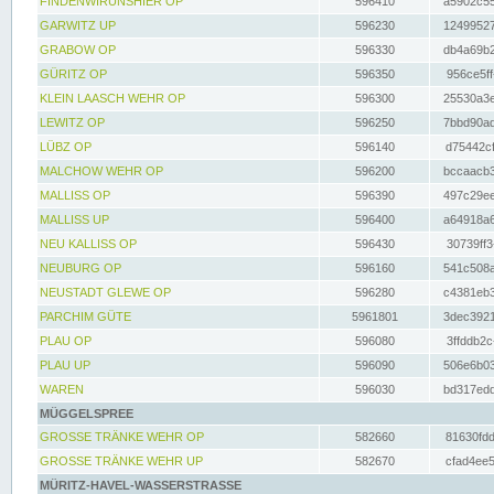
FINDENWIRUNSHIER OP
596410
a5902c55
GARWITZ UP
596230
12499527
GRABOW OP
596330
db4a69b2
GÜRITZ OP
596350
956ce5ff
KLEIN LAASCH WEHR OP
596300
25530a3e
LEWITZ OP
596250
7bbd90ad
LÜBZ OP
596140
d75442cf
MALCHOW WEHR OP
596200
bccaacb3
MALLISS OP
596390
497c29ee
MALLISS UP
596400
a64918a6
NEU KALLISS OP
596430
30739ff3
NEUBURG OP
596160
541c508a
NEUSTADT GLEWE OP
596280
c4381eb3
PARCHIM GÜTE
5961801
3dec3921
PLAU OP
596080
3ffddb2c
PLAU UP
596090
506e6b03
WAREN
596030
bd317edd
MÜGGELSPREE
GROSSE TRÄNKE WEHR OP
582660
81630fdd
GROSSE TRÄNKE WEHR UP
582670
cfad4ee5
MÜRITZ-HAVEL-WASSERSTRASSE