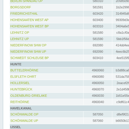
BERLIN-SPANDAU UP
580310
2c68509c
BORGSDORF
581591
1b2e2996
FRIEDRICHSTHAL
603420
314945d6
HOHENSAATEN WEST AP
603400
99309d3e
HOHENSAATEN WEST BP
603310
3404a6e5
LEHNITZ OP
581580
c8a1cf0a
LEHNITZ UP
581590
5bb1f56d
NIEDERFINOW SHW OP
692080
414dd4ee
NIEDERFINOW SHW UP
692090
4eec6b25
SCHWEDT SCHLEUSE BP
603410
4ee515f9
HUNTE
BUTTELERHÖRNE
4960060
b3d88ca6
ELSFLETH OHRT
4960080
531da758
HOLLERSIEL
4960050
2eacef2f
HUNTEBRÜCK
4960070
2e1d458b
OLDENBURG-DRIELAKE
4960030
1b51e55e
REITHÖRNE
4960040
c9df61c4
HAVELKANAL
SCHÖNWALDE OP
587050
d8ef9f21
SCHÖNWALDE UP
587060
b6650b13
IJSSEL