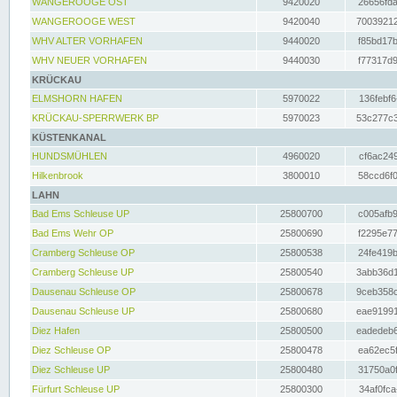
WANGEROOGE OST
9420020
26656fda
WANGEROOGE WEST
9420040
70039212
WHV ALTER VORHAFEN
9440020
f85bd17b
WHV NEUER VORHAFEN
9440030
f77317d9
KRÜCKAU
ELMSHORN HAFEN
5970022
136febf6
KRÜCKAU-SPERRWERK BP
5970023
53c277c3
KÜSTENKANAL
HUNDSMÜHLEN
4960020
cf6ac249
Hilkenbrook
3800010
58ccd6f0
LAHN
Bad Ems Schleuse UP
25800700
c005afb9
Bad Ems Wehr OP
25800690
f2295e77
Cramberg Schleuse OP
25800538
24fe419b
Cramberg Schleuse UP
25800540
3abb36d1
Dausenau Schleuse OP
25800678
9ceb358c
Dausenau Schleuse UP
25800680
eae91991
Diez Hafen
25800500
eadedeb6
Diez Schleuse OP
25800478
ea62ec5f
Diez Schleuse UP
25800480
31750a0f
Fürfurt Schleuse UP
25800300
34af0fca