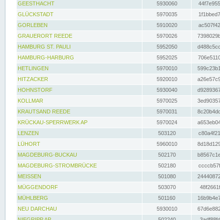
GEESTHACHT
5930060
44f7e955
GLÜCKSTADT
5970035
1f1bbed7
GORLEBEN
5910020
ac507f42
GRAUERORT REEDE
5970026
7398029b
HAMBURG ST. PAULI
5952050
d488c5cc
HAMBURG-HARBURG
5952025
706e5110
HETLINGEN
5970010
599c23b1
HITZACKER
5920010
a26e57c9
HOHNSTORF
5930040
d9289367
KOLLMAR
5970025
3ed90357
KRAUTSAND REEDE
5970031
8c20b4dc
KRÜCKAU-SPERRWERK AP
5970024
a653eb04
LENZEN
503120
c80a4f21
LÜHORT
5960010
8d18d129
MAGDEBURG-BUCKAU
502170
b8567c1e
MAGDEBURG-STROMBRÜCKE
502180
ccccb57f
MEISSEN
501080
24440872
MÜGGENDORF
503070
48f2661f
MÜHLBERG
501160
16b9b4e7
NEU DARCHAU
5930010
67d6e882
NIEGRIPP AP
502240
3adf88fd