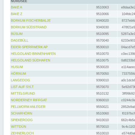
NORDSEE
BAKE A
9510063
e8daa3e2
BAKE Z
9510066
104fdc24
BORKUM FISCHERBALJE
9340020
8727ebfd
BORKUM SÜDSTRAND
9340030
478f21e9
BÜSUM
9510095
5287a3e1
DAGEBÜLL
9570040
6233e901
EIDER-SPERRWERK AP
9530010
04acd7e5
HELGOLAND BINNENHAFEN
9510070
c0ec139b
HELGOLAND SÜDHAFEN
9510075
0d8233b8
HUSUM
9530020
e114aeec
HÖRNUM
9570050
733755fd
LANGEOOG
9390010
a0c1dcb6
LIST AUF SYLT
9570070
5e92d73f
MITTELGRUND
9510132
3ff99b92
NORDERNEY RIFFGAT
9360010
c0244c0e
PELLWORM ANLEGER
9550021
2852b9ab
SCHARHÖRN
9510060
f0197bcf
SPIEKEROOG
9410010
662c4b5e
WITTDÜN
9570010
9c4c11f2
ZEHNERLOCH
9510010
e574d0af