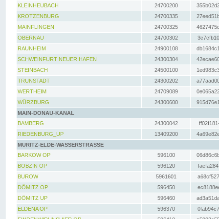
KLEINHEUBACH
24700200
355b02d2
KROTZENBURG
24700335
27eed51b
MAINFLINGEN
24700325
4627475d
OBERNAU
24700302
3c7cfb10
RAUNHEIM
24900108
db1684c1
SCHWEINFURT NEUER HAFEN
24300304
42ecae60
STEINBACH
24500100
1ed983c3
TRUNSTADT
24300202
a77aad00
WERTHEIM
24709089
0e065a22
WÜRZBURG
24300600
915d76e1
MAIN-DONAU-KANAL
BAMBERG
24300042
ff02f181
RIEDENBURG_UP
13409200
4a69e82e
MÜRITZ-ELDE-WASSERSTRASSE
BARKOW OP
596100
06d86c6b
BOBZIN OP
596120
faefa284
BUROW
5961601
a68cf527
DÖMITZ OP
596450
ec8188ee
DÖMITZ UP
596460
ad3a51da
ELDENA OP
596370
0fab94c7