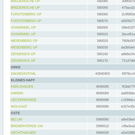
BREDEREICHE OP
580080
308f5979
BREDEREICHE UP
580090
470acd2a
FÜRSTENBERG OP
580060
2c95f83d
FÜRSTENBERG UP
580070
a5830277
VOßWINKEL OP
580000
09b422f7
VOßWINKEL UP
580010
2bcef51a
WESENBERG OP
580020
7909d3f7
WESENBERG UP
580030
da3b5de9
ZEHDENICK OP
580160
a9b8e24c
ZEHDENICK UP
580170
721d7dbf
ORKE
DALWIGKSTHAL
42840453
f0f78cc4
KLEINES HAFF
KARLSHAGEN
9690085
f53bb77f
KARNIN
9690084
da893bbd
UECKERMÜNDE
9690088
c1588dcc
WOLGAST
9650080
b327e35c
OSTE
BELUM
5980060
a9e93be0
BREMERVÖRDE UW
5980010
cf8a3ea2
HECHTHAUSEN
5980030
e5e02890