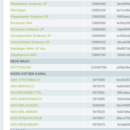
Pleidelsheim Schleuse UP
23800400
6e183f4b
Plochingen
23800100
be7ce40e
Poppenweiler Schleuse UP
23800300
f4854a4c
Rockenau SKA
23800690
4c00a166
Rockenau Schleuse UP
23800680
5ab4f00f
Schwabenheim Schleuse UP
23800800
ec9d3a4d
Untertürkheim Schleuse UP
23800220
a5ca02fb
Wieblingen Wehr UP neu
23800780
66d887a6
Ziegelhausen AMS
23800745
3944c1fd
NEUE MAAS
ROTTERDAM
123456786
a269e3be
NORD-OSTSEE-KANAL
AWK STROHBRÜCK
5970069
0e192297
NOK BREIHOLZ
5970075
4a904d59
NOK BRUNSBÜTTEL
5970091
85fc0dac
NOK DÜKERSWISCH
5970085
3954300d
NOK KIEL AUSSEN
5650068
6dc44585
NOK KIEL BINNEN
5979020
8af24d6a
NOK KÖNIGSFÖRDE
5970067
d0ec2790
NOK RENDSBURG
5970074
8c8afb56