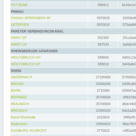
POTSDAM
580412
5e10e1e7
PINNAU
PINNAU-SPERRWERK BP
5970018
26259e8f
UETERSEN
5970016
575da86f
PAREYER VERBINDUNGSKANAL
PAREY EP
502300
25ca1bef
PAREY UP
587530
bafddcbf
RHEINSBERGER GEWÄSSER
WOLFSBRUCH OP
589000
4d00c13e
WOLFSBRUCH UP
589010
3d43a8d7
RHEIN
ANDERNACH
27100400
5735892a
BINGEN
25300200
0309cd61
BONN
2710080
593647aa
BOPPARD
25700500
2ff6379d
BRAUBACH
25700600
d6dc44d1
BREISACH
23300320
9da1ad2b
Basel-Rheinhalle
2310010
94f6eff1
Bodenheim
23900620
f6be7857
DUISBURG-RUHRORT
2770010
c0f51e35