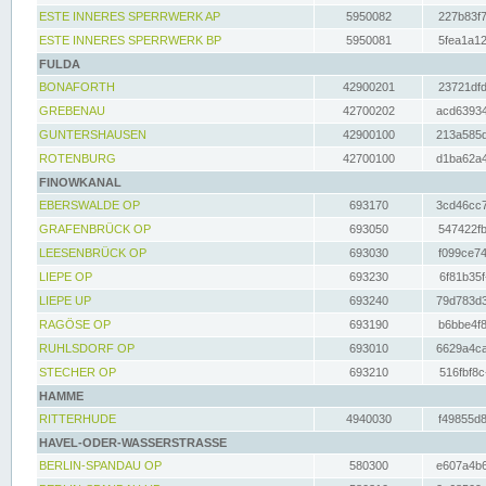
ESTE INNERES SPERRWERK AP
5950082
227b83f7
ESTE INNERES SPERRWERK BP
5950081
5fea1a12
FULDA
BONAFORTH
42900201
23721dfd
GREBENAU
42700202
acd63934
GUNTERSHAUSEN
42900100
213a585d
ROTENBURG
42700100
d1ba62a4
FINOWKANAL
EBERSWALDE OP
693170
3cd46cc7
GRAFENBRÜCK OP
693050
547422fb
LEESENBRÜCK OP
693030
f099ce74
LIEPE OP
693230
6f81b35f
LIEPE UP
693240
79d783d3
RAGÖSE OP
693190
b6bbe4f8
RUHLSDORF OP
693010
6629a4ca
STECHER OP
693210
516fbf8c
HAMME
RITTERHUDE
4940030
f49855d8
HAVEL-ODER-WASSERSTRASSE
BERLIN-SPANDAU OP
580300
e607a4b6