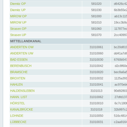
Diemitz OP
581020
d6426c42
Diemitz UP
581030
6b3b55e2
MIROW OP
581000
ab13c115
MIROW UP
581010
19cc3b9a
Strasen OP
581060
117877ec
Strasen UP
581070
2cc40997
MITTELLANDKANAL
ANDERTEN OW
31010061
bc20d819
ANDERTEN UW
31010060
dd41a7d6
BAD ESSEN
31010030
6760b547
BERENBUSCH
31010042
d2c8f60e
BRAMSCHE
31010020
bec8a6a5
BROXTEN
31010032
1125a391
HAHLEN
31010041
ac970eb0
HALDENSLEBEN
3101013
90d92801
HANN. LIST
31010062
27dfd137
HÖRSTEL
31010010
6c7c180f
KANALBRÜCKE
3101018
32b997c2
LOHNDE
31010050
516c4814
LÜBBECKE
31010031
c2aa9164