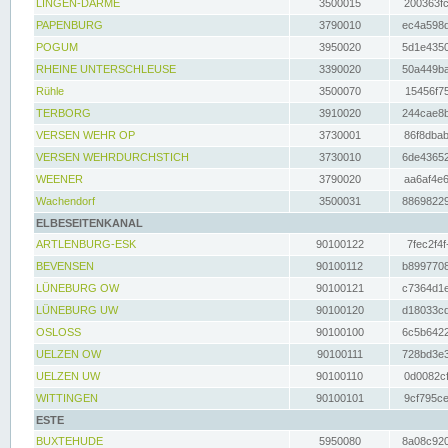
LINGEN-DARME
3500015
200363fc
PAPENBURG
3790010
ec4a598d
POGUM
3950020
5d1e4350
RHEINE UNTERSCHLEUSE
3390020
50a449ba
Rühle
3500070
15456f75
TERBORG
3910020
244cae8b
VERSEN WEHR OP
3730001
86f8dbab
VERSEN WEHRDURCHSTICH
3730010
6de43652
WEENER
3790020
aa6af4e6
Wachendorf
3500031
88698229
ELBESEITENKANAL
ARTLENBURG-ESK
90100122
7fec2f4f
BEVENSEN
90100112
b8997708
LÜNEBURG OW
90100121
c7364d1e
LÜNEBURG UW
90100120
d18033cd
OSLOSS
90100100
6c5b6422
UELZEN OW
90100111
728bd3e3
UELZEN UW
90100110
0d0082cf
WITTINGEN
90100101
9cf795ce
ESTE
BUXTEHUDE
5950080
8a08c920