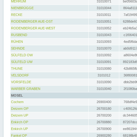
MEHRUM
31010071
be05603a
NIENBRÜGGE
31010044
864a8111
RECKE
31010011
7af19499
RODENBERGER AUE-OST
31010051
6288de60
RODENBERGER AUE-WEST
31010052
eb24b5a3
RUSBEND
31010043
c1f06401
RÜHEN
31010093
4ed5f6da
SEHNDE
31010070
ab0d9117
SÜLFELD OW
31010092
a8604e8f
SÜLFELD UW
31010091
892183d6
THUNE
31010080
42b865fb
VELSDORF
3101012
36f80081
VORSFELDE
31010090
dbb2bb9f
WARBER GRABEN
31010040
2f1080ba
MOSEL
Cochem
26900400
768df4e9
Detzem OP
26700180
c40912fd
Detzem UP
26700200
dc344605
Enkirch OP
26700880
87207dcd
Enkirch UP
26700900
ee861944
Fankel OP
26900280
68198b48