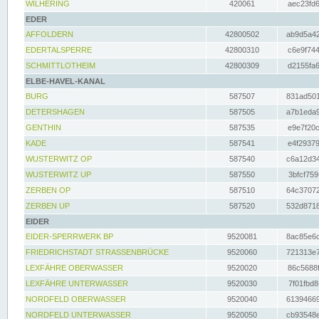
WILHERING
420061
aec23fd6
EDER
AFFOLDERN
42800502
ab9d5a42
EDERTALSPERRE
42800310
c6e9f744
SCHMITTLOTHEIM
42800309
d2155fa6
ELBE-HAVEL-KANAL
BURG
587507
831ad501
DETERSHAGEN
587505
a7b1eda9
GENTHIN
587535
e9e7f20c
KADE
587541
e4f29379
WUSTERWITZ OP
587540
c6a12d34
WUSTERWITZ UP
587550
3bfcf759
ZERBEN OP
587510
64c37072
ZERBEN UP
587520
532d8718
EIDER
EIDER-SPERRWERK BP
9520081
8ac85e6c
FRIEDRICHSTADT STRASSENBRÜCKE
9520060
721313e7
LEXFÄHRE OBERWASSER
9520020
86c5688f
LEXFÄHRE UNTERWASSER
9520030
7f01fbd8
NORDFELD OBERWASSER
9520040
61394669
NORDFELD UNTERWASSER
9520050
cb93548e