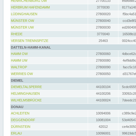
HENRICHENBURG UW
27700133
e6b68bc2
HERBRUM HAFENDAMM
3770030
8177a148
LÜDINGHAUSEN
27800020
f5bc4a51
MÜNSTER OW
27800040
ccd3e8f1
MÜNSTER UW
27800030
ed260406
RHEDE
3770040
16508b11
VERSEN TRENNSPITZE
25463
0024cc40
DATTELN-HAMM-KANAL
HAMM OW
27800060
4dbce62d
HAMM UW
27800080
4ef9dd9c
WALTROP
27800090
facc5c16
WERRIES OW
27800050
d31767ef
DIEMEL
DIEMELTALSPERRE
44100104
5cdc6555
HELMINGHAUSEN
44100206
33092c28
WILHELMSBRÜCKE
44100024
7deedc21
DONAU
ACHLEITEN
10094006
c389c9e2
DEGGENDORF
10081004
53d40547
DÜRNSTEIN
42012
ce4e3050
ERLAU
10096001
99619dc5