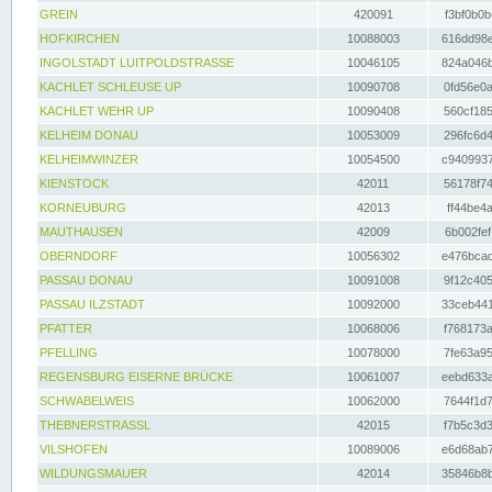
GREIN
420091
f3bf0b0b
HOFKIRCHEN
10088003
616dd98e
INGOLSTADT LUITPOLDSTRASSE
10046105
824a046b
KACHLET SCHLEUSE UP
10090708
0fd56e0a
KACHLET WEHR UP
10090408
560cf185
KELHEIM DONAU
10053009
296fc6d4
KELHEIMWINZER
10054500
c9409937
KIENSTOCK
42011
56178f74
KORNEUBURG
42013
ff44be4a
MAUTHAUSEN
42009
6b002fef
OBERNDORF
10056302
e476bcad
PASSAU DONAU
10091008
9f12c405
PASSAU ILZSTADT
10092000
33ceb441
PFATTER
10068006
f768173a
PFELLING
10078000
7fe63a95
REGENSBURG EISERNE BRÜCKE
10061007
eebd633a
SCHWABELWEIS
10062000
7644f1d7
THEBNERSTRASSL
42015
f7b5c3d3
VILSHOFEN
10089006
e6d68ab7
WILDUNGSMAUER
42014
35846b8b