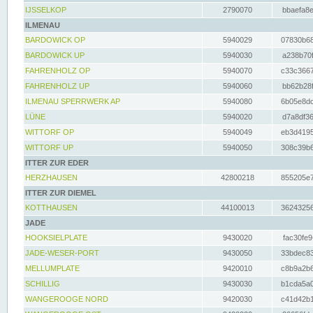
IJSSELKOP
2790070
bbaefa8e
ILMENAU
BARDOWICK OP
5940029
07830b68
BARDOWICK UP
5940030
a238b70f
FAHRENHOLZ OP
5940070
c33c3667
FAHRENHOLZ UP
5940060
bb62b28f
ILMENAU SPERRWERK AP
5940080
6b05e8dc
LÜNE
5940020
d7a8df36
WITTORF OP
5940049
eb3d4195
WITTORF UP
5940050
308c39b6
ITTER ZUR EDER
HERZHAUSEN
42800218
855205e7
ITTER ZUR DIEMEL
KOTTHAUSEN
44100013
36243256
JADE
HOOKSIELPLATE
9430020
fac30fe9
JADE-WESER-PORT
9430050
33bdec83
MELLUMPLATE
9420010
c8b9a2b6
SCHILLIG
9430030
b1cda5a0
WANGEROOGE NORD
9420030
c41d42b1