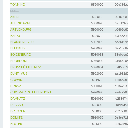
TÖNNING
9520070
00e386ac
ELBE
AKEN
502010
094b96e5
ALTENGAMME
5930070
2ee12b9a
ARTLENBURG
5930050
b3492c68
BARBY
502070
939f82ec
BLANKENESE UF
5952065
bacb459b
BLECKEDE
5930020
6aa1cd8e
BOIZENBURG
5930033
33e0bce0
BROKDORF
5970050
610ab204
BRUNSBÜTTEL MPM
5970094
d4f5f719
BUNTHAUS
5952020
ae1b91d0
COSWIG
501470
1ce53a59
CRANZ
5950070
e6b42536
CUXHAVEN STEUBENHÖFT
5990020
aad49293
DAMNATZ
5910030
c233674f
DESSAU
502000
1edc5fa4
DRESDEN
501060
70272185
DÖMITZ
5910025
6e3ea719
ELSTER
501390
c093b557