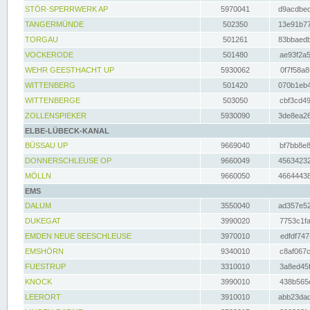
STÖR-SPERRWERK AP
5970041
d9acdbec
TANGERMÜNDE
502350
13e91b77
TORGAU
501261
83bbaedb
VOCKERODE
501480
ae93f2a5
WEHR GEESTHACHT UP
5930062
0f7f58a8
WITTENBERG
501420
070b1eb4
WITTENBERGE
503050
cbf3cd49
ZOLLENSPIEKER
5930090
3de8ea26
ELBE-LÜBECK-KANAL
BÜSSAU UP
9669040
bf7bb8e8
DONNERSCHLEUSE OP
9660049
45634232
MÖLLN
9660050
46644438
EMS
DALUM
3550040
ad357e52
DUKEGAT
3990020
7753c1fa
EMDEN NEUE SEESCHLEUSE
3970010
edfdf747
EMSHÖRN
9340010
c8af067c
FUESTRUP
3310010
3a8ed45f
KNOCK
3990010
438b565e
LEERORT
3910010
abb23dad