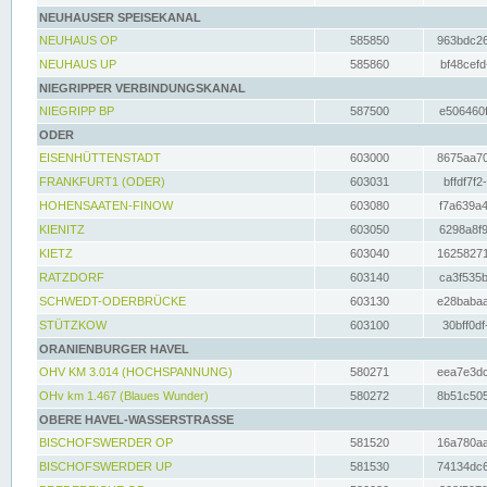
NEUHAUSER SPEISEKANAL
NEUHAUS OP
585850
963bdc26
NEUHAUS UP
585860
bf48cefd
NIEGRIPPER VERBINDUNGSKANAL
NIEGRIPP BP
587500
e506460f
ODER
EISENHÜTTENSTADT
603000
8675aa70
FRANKFURT1 (ODER)
603031
bffdf7f2
HOHENSAATEN-FINOW
603080
f7a639a4
KIENITZ
603050
6298a8f9
KIETZ
603040
16258271
RATZDORF
603140
ca3f535b
SCHWEDT-ODERBRÜCKE
603130
e28babaa
STÜTZKOW
603100
30bff0df
ORANIENBURGER HAVEL
OHV KM 3.014 (HOCHSPANNUNG)
580271
eea7e3dc
OHv km 1.467 (Blaues Wunder)
580272
8b51c505
OBERE HAVEL-WASSERSTRASSE
BISCHOFSWERDER OP
581520
16a780aa
BISCHOFSWERDER UP
581530
74134dc6