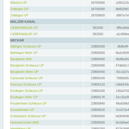
Wintrich UP
26700400
a392113c
Zeltingen OP
26700580
8b802863
Zeltingen UP
26700600
d867e7e9
MALZER KANAL
LIEBENWALDE OP
581540
3f8ceb6d
LIEBENWALDE UP
581550
a1cf60be
NECKAR
Aldingen Schleuse UP
23800280
dfdfb4ff
Beihingen Wehr UP
23800360
8a2e3048
Besigheim SKA
23800460
46d8ed02
Besigheim Schleuse UP
23800480
57db82c7
Besigheim Wehr UP
23800440
42c11b7a
Cannstatt Schleuse UP
23800240
7068d262
Deizisau Schleuse UP
23800120
c5b6243d
Esslingen Schleuse UP
23800180
130a3761
Esslingen Wehr OP
23800176
31c32a38
Feudenheim Schleuse UP
23800840
48a939b9
Gundelsheim UP
23800620
fc1072e4
Guttenbach Schleuse UP
23800660
bd36404b
Hassmersheim AMS
23800630
0e1b8ae0
Heidelberg UP
23800760
827b2685