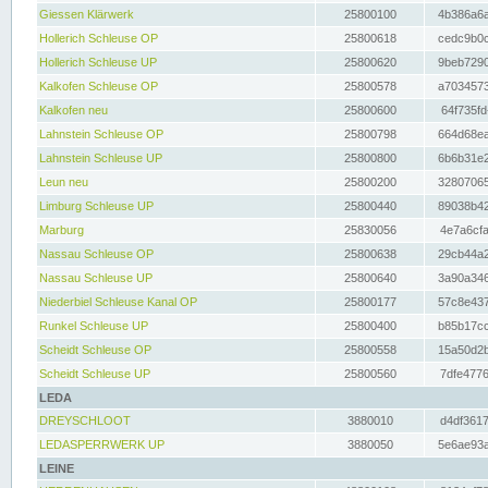
Giessen Klärwerk
25800100
4b386a6a
Hollerich Schleuse OP
25800618
cedc9b0c
Hollerich Schleuse UP
25800620
9beb7290
Kalkofen Schleuse OP
25800578
a7034573
Kalkofen neu
25800600
64f735fd
Lahnstein Schleuse OP
25800798
664d68ea
Lahnstein Schleuse UP
25800800
6b6b31e2
Leun neu
25800200
32807065
Limburg Schleuse UP
25800440
89038b42
Marburg
25830056
4e7a6cfa
Nassau Schleuse OP
25800638
29cb44a2
Nassau Schleuse UP
25800640
3a90a346
Niederbiel Schleuse Kanal OP
25800177
57c8e437
Runkel Schleuse UP
25800400
b85b17cc
Scheidt Schleuse OP
25800558
15a50d2b
Scheidt Schleuse UP
25800560
7dfe4776
LEDA
DREYSCHLOOT
3880010
d4df3617
LEDASPERRWERK UP
3880050
5e6ae93a
LEINE