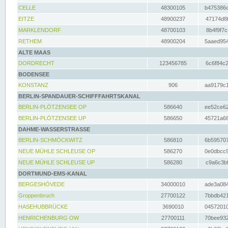
CELLE
48300105
b475386c
EITZE
48900237
47174d8f
MARKLENDORF
48700103
8b4f9f7c
RETHEM
48900204
5aaed954
ALTE MAAS
DORDRECHT
123456785
6c6f84c2
BODENSEE
KONSTANZ
906
aa9179c1
BERLIN-SPANDAUER-SCHIFFFAHRTSKANAL
BERLIN-PLÖTZENSEE OP
586640
ee52ce62
BERLIN-PLÖTZENSEE UP
586650
45721a68
DAHME-WASSERSTRASSE
BERLIN-SCHMÖCKWITZ
586810
6b595707
NEUE MÜHLE SCHLEUSE OP
586270
0e0dbcc9
NEUE MÜHLE SCHLEUSE UP
586280
c9a6c3bf
DORTMUND-EMS-KANAL
BERGESHÖVEDE
34000010
ade3a084
Groppenbruch
27700122
7bbdb421
HASEHUBBRÜCKE
3690010
04572010
HENRICHENBURG OW
27700111
70bee932