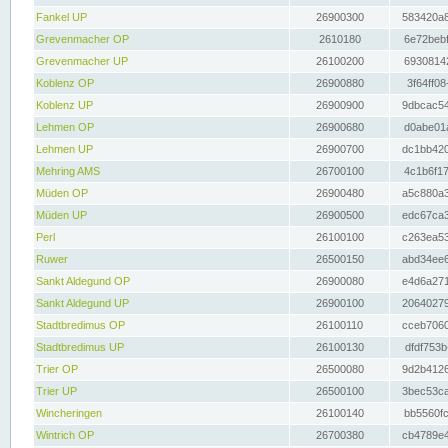
Fankel UP
26900300
583420a8
Grevenmacher OP
2610180
6e72bebf
Grevenmacher UP
26100200
69308142
Koblenz OP
26900880
3f64ff08
Koblenz UP
26900900
9dbcac54
Lehmen OP
26900680
d0abe01a
Lehmen UP
26900700
dc1bb420
Mehring AMS
26700100
4c1b6f17
Müden OP
26900480
a5c880a3
Müden UP
26900500
edc67ca3
Perl
26100100
c263ea53
Ruwer
26500150
abd34ee6
Sankt Aldegund OP
26900080
e4d6a271
Sankt Aldegund UP
26900100
20640279
Stadtbredimus OP
26100110
cceb7060
Stadtbredimus UP
26100130
dfdf753b
Trier OP
26500080
9d2b4126
Trier UP
26500100
3bec53ca
Wincheringen
26100140
bb5560fc
Wintrich OP
26700380
cb4789e4