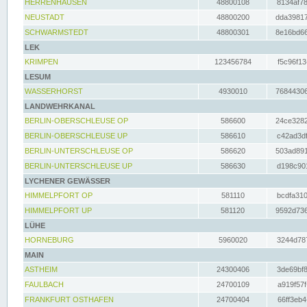
HERRENHAUSEN
48800108
8134af78
NEUSTADT
48800200
dda39817
SCHWARMSTEDT
48800301
8e16bd66
LEK
KRIMPEN
123456784
f5c96f13
LESUM
WASSERHORST
4930010
76844306
LANDWEHRKANAL
BERLIN-OBERSCHLEUSE OP
586600
24ce3282
BERLIN-OBERSCHLEUSE UP
586610
c42ad3df
BERLIN-UNTERSCHLEUSE OP
586620
503ad891
BERLIN-UNTERSCHLEUSE UP
586630
d198c901
LYCHENER GEWÄSSER
HIMMELPFORT OP
581110
bcdfa310
HIMMELPFORT UP
581120
9592d736
LÜHE
HORNEBURG
5960020
3244d787
MAIN
ASTHEIM
24300406
3de69bf8
FAULBACH
24700109
a919f57f
FRANKFURT OSTHAFEN
24700404
66ff3eb4