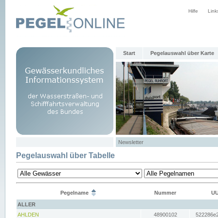
Hilfe
Link
Start
Pegelauswahl über Karte
Newsletter
Pegelauswahl über Tabelle
Pegelname
Nummer
UU
ALLER
AHLDEN
48900102
522286e2