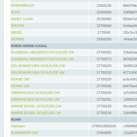
RHEINWEILER
23300130
06b978dd
RUST
23300580
5389b878
SANKT GOAR
25700300
550eb7e9
SPEYER
23700600
2cb8ae5b
WESEL
2770040
f33c3cc9
WORMS
23900200
844a620f
RHEIN-HERNE-KANAL
DUISBURG-MEIDERICH SCHLEUSE OW
27700262
f18e81da
DUISBURG-MEIDERICH SCHLEUSE UW
27700273
48780245
GELSENKIRCHEN SCHLEUSE OW
27700229
5b9f8134
GELSENKIRCHEN SCHLEUSE UW
27700230
427318d0
HERNE OW
27700150
ac6c4362
HERNE UW
27700160
b9975ea1
OBERHAUSEN SCHLEUSE OW
27700240
e251f943
OBERHAUSEN SCHLEUSE UW
27700251
12f63015
WANNE EICKEL SCHLEUSE OW
27700193
05ca0e33
WANNE EICKEL SCHLEUSE UW
27700218
23045f8b
RUHR
Hattingen
2769510000100
c0594fb5
RUHRWEHR OW
27600090
12a3037f