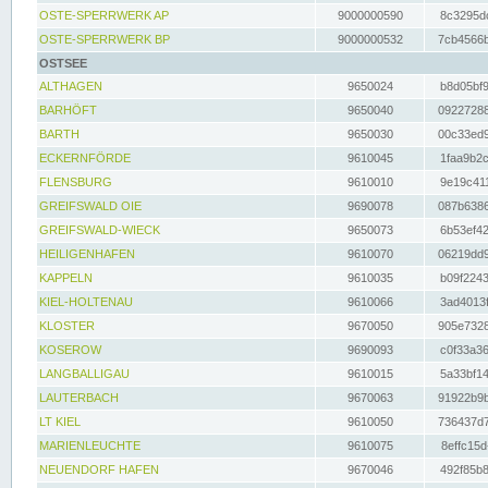
OSTE-SPERRWERK AP
9000000590
8c3295dc
OSTE-SPERRWERK BP
9000000532
7cb4566b
OSTSEE
ALTHAGEN
9650024
b8d05bf9
BARHÖFT
9650040
09227288
BARTH
9650030
00c33ed9
ECKERNFÖRDE
9610045
1faa9b2c
FLENSBURG
9610010
9e19c411
GREIFSWALD OIE
9690078
087b6386
GREIFSWALD-WIECK
9650073
6b53ef42
HEILIGENHAFEN
9610070
06219dd9
KAPPELN
9610035
b09f2243
KIEL-HOLTENAU
9610066
3ad4013f
KLOSTER
9670050
905e7328
KOSEROW
9690093
c0f33a36
LANGBALLIGAU
9610015
5a33bf14
LAUTERBACH
9670063
91922b9b
LT KIEL
9610050
736437d7
MARIENLEUCHTE
9610075
8effc15d
NEUENDORF HAFEN
9670046
492f85b8