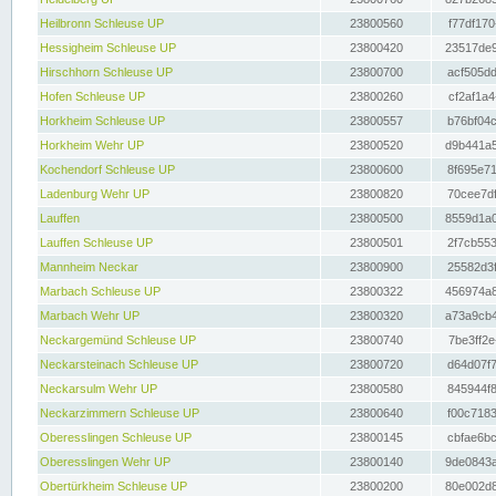
Heilbronn Schleuse UP
23800560
f77df170
Hessigheim Schleuse UP
23800420
23517de9
Hirschhorn Schleuse UP
23800700
acf505dd
Hofen Schleuse UP
23800260
cf2af1a4
Horkheim Schleuse UP
23800557
b76bf04c
Horkheim Wehr UP
23800520
d9b441a5
Kochendorf Schleuse UP
23800600
8f695e71
Ladenburg Wehr UP
23800820
70cee7df
Lauffen
23800500
8559d1a0
Lauffen Schleuse UP
23800501
2f7cb553
Mannheim Neckar
23800900
25582d3f
Marbach Schleuse UP
23800322
456974a8
Marbach Wehr UP
23800320
a73a9cb4
Neckargemünd Schleuse UP
23800740
7be3ff2e
Neckarsteinach Schleuse UP
23800720
d64d07f7
Neckarsulm Wehr UP
23800580
845944f8
Neckarzimmern Schleuse UP
23800640
f00c7183
Oberesslingen Schleuse UP
23800145
cbfae6bc
Oberesslingen Wehr UP
23800140
9de0843a
Obertürkheim Schleuse UP
23800200
80e002d8