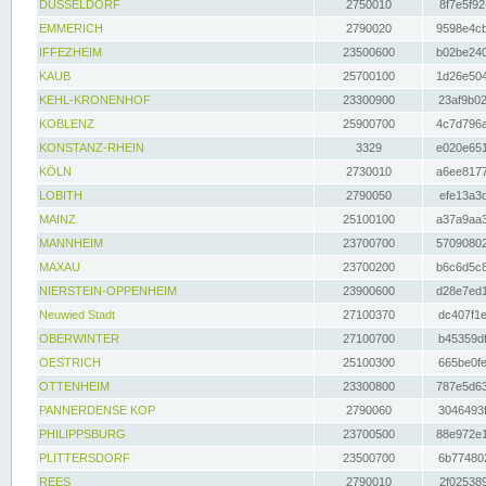
DÜSSELDORF
2750010
8f7e5f92
EMMERICH
2790020
9598e4cb
IFFEZHEIM
23500600
b02be240
KAUB
25700100
1d26e504
KEHL-KRONENHOF
23300900
23af9b02
KOBLENZ
25900700
4c7d796a
KONSTANZ-RHEIN
3329
e020e651
KÖLN
2730010
a6ee8177
LOBITH
2790050
efe13a3d
MAINZ
25100100
a37a9aa3
MANNHEIM
23700700
57090802
MAXAU
23700200
b6c6d5c8
NIERSTEIN-OPPENHEIM
23900600
d28e7ed1
Neuwied Stadt
27100370
dc407f1e
OBERWINTER
27100700
b45359df
OESTRICH
25100300
665be0fe
OTTENHEIM
23300800
787e5d63
PANNERDENSE KOP
2790060
3046493f
PHILIPPSBURG
23700500
88e972e1
PLITTERSDORF
23500700
6b774802
REES
2790010
2f025389