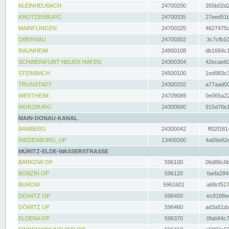
KLEINHEUBACH
24700200
355b02d2
KROTZENBURG
24700335
27eed51b
MAINFLINGEN
24700325
4627475d
OBERNAU
24700302
3c7cfb10
RAUNHEIM
24900108
db1684c1
SCHWEINFURT NEUER HAFEN
24300304
42ecae60
STEINBACH
24500100
1ed983c3
TRUNSTADT
24300202
a77aad00
WERTHEIM
24709089
0e065a22
WÜRZBURG
24300600
915d76e1
MAIN-DONAU-KANAL
BAMBERG
24300042
ff02f181
RIEDENBURG_UP
13409200
4a69e82e
MÜRITZ-ELDE-WASSERSTRASSE
BARKOW OP
596100
06d86c6b
BOBZIN OP
596120
faefa284
BUROW
5961601
a68cf527
DÖMITZ OP
596450
ec8188ee
DÖMITZ UP
596460
ad3a51da
ELDENA OP
596370
0fab94c7