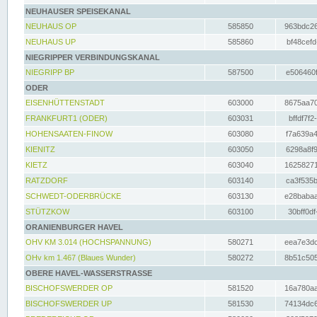
NEUHAUSER SPEISEKANAL
NEUHAUS OP
585850
963bdc26
NEUHAUS UP
585860
bf48cefd
NIEGRIPPER VERBINDUNGSKANAL
NIEGRIPP BP
587500
e506460f
ODER
EISENHÜTTENSTADT
603000
8675aa70
FRANKFURT1 (ODER)
603031
bffdf7f2
HOHENSAATEN-FINOW
603080
f7a639a4
KIENITZ
603050
6298a8f9
KIETZ
603040
16258271
RATZDORF
603140
ca3f535b
SCHWEDT-ODERBRÜCKE
603130
e28babaa
STÜTZKOW
603100
30bff0df
ORANIENBURGER HAVEL
OHV KM 3.014 (HOCHSPANNUNG)
580271
eea7e3dc
OHv km 1.467 (Blaues Wunder)
580272
8b51c505
OBERE HAVEL-WASSERSTRASSE
BISCHOFSWERDER OP
581520
16a780aa
BISCHOFSWERDER UP
581530
74134dc6