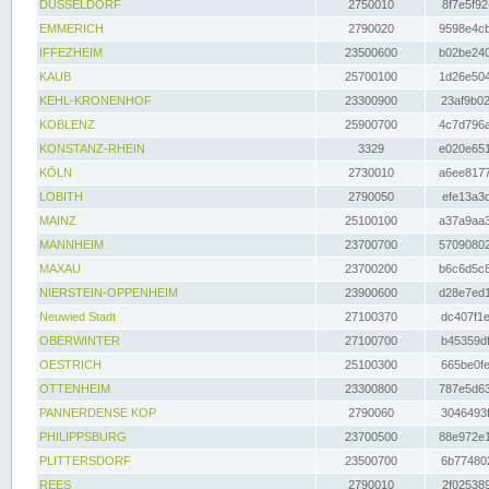
DÜSSELDORF
2750010
8f7e5f92
EMMERICH
2790020
9598e4cb
IFFEZHEIM
23500600
b02be240
KAUB
25700100
1d26e504
KEHL-KRONENHOF
23300900
23af9b02
KOBLENZ
25900700
4c7d796a
KONSTANZ-RHEIN
3329
e020e651
KÖLN
2730010
a6ee8177
LOBITH
2790050
efe13a3d
MAINZ
25100100
a37a9aa3
MANNHEIM
23700700
57090802
MAXAU
23700200
b6c6d5c8
NIERSTEIN-OPPENHEIM
23900600
d28e7ed1
Neuwied Stadt
27100370
dc407f1e
OBERWINTER
27100700
b45359df
OESTRICH
25100300
665be0fe
OTTENHEIM
23300800
787e5d63
PANNERDENSE KOP
2790060
3046493f
PHILIPPSBURG
23700500
88e972e1
PLITTERSDORF
23500700
6b774802
REES
2790010
2f025389