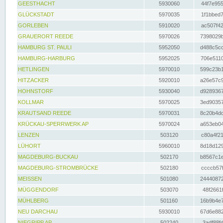
GEESTHACHT
5930060
44f7e955
GLÜCKSTADT
5970035
1f1bbed7
GORLEBEN
5910020
ac507f42
GRAUERORT REEDE
5970026
7398029b
HAMBURG ST. PAULI
5952050
d488c5cc
HAMBURG-HARBURG
5952025
706e5110
HETLINGEN
5970010
599c23b1
HITZACKER
5920010
a26e57c9
HOHNSTORF
5930040
d9289367
KOLLMAR
5970025
3ed90357
KRAUTSAND REEDE
5970031
8c20b4dc
KRÜCKAU-SPERRWERK AP
5970024
a653eb04
LENZEN
503120
c80a4f21
LÜHORT
5960010
8d18d129
MAGDEBURG-BUCKAU
502170
b8567c1e
MAGDEBURG-STROMBRÜCKE
502180
ccccb57f
MEISSEN
501080
24440872
MÜGGENDORF
503070
48f2661f
MÜHLBERG
501160
16b9b4e7
NEU DARCHAU
5930010
67d6e882
NIEGRIPP AP
502240
3adf88fd