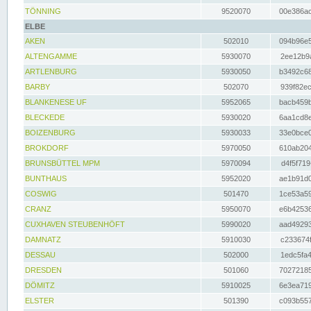
TÖNNING
9520070
00e386ac
ELBE
AKEN
502010
094b96e5
ALTENGAMME
5930070
2ee12b9a
ARTLENBURG
5930050
b3492c68
BARBY
502070
939f82ec
BLANKENESE UF
5952065
bacb459b
BLECKEDE
5930020
6aa1cd8e
BOIZENBURG
5930033
33e0bce0
BROKDORF
5970050
610ab204
BRUNSBÜTTEL MPM
5970094
d4f5f719
BUNTHAUS
5952020
ae1b91d0
COSWIG
501470
1ce53a59
CRANZ
5950070
e6b42536
CUXHAVEN STEUBENHÖFT
5990020
aad49293
DAMNATZ
5910030
c233674f
DESSAU
502000
1edc5fa4
DRESDEN
501060
70272185
DÖMITZ
5910025
6e3ea719
ELSTER
501390
c093b557