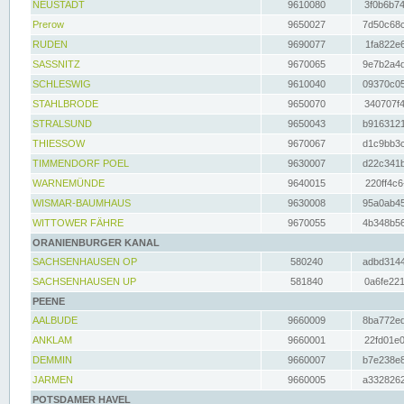
NEUSTADT
9610080
3f0b6b74
Prerow
9650027
7d50c68c
RUDEN
9690077
1fa822e6
SASSNITZ
9670065
9e7b2a4d
SCHLESWIG
9610040
09370c05
STAHLBRODE
9650070
340707f4
STRALSUND
9650043
b9163121
THIESSOW
9670067
d1c9bb3c
TIMMENDORF POEL
9630007
d22c341b
WARNEMÜNDE
9640015
220ff4c6
WISMAR-BAUMHAUS
9630008
95a0ab45
WITTOWER FÄHRE
9670055
4b348b56
ORANIENBURGER KANAL
SACHSENHAUSEN OP
580240
adbd3144
SACHSENHAUSEN UP
581840
0a6fe221
PEENE
AALBUDE
9660009
8ba772ed
ANKLAM
9660001
22fd01e0
DEMMIN
9660007
b7e238e8
JARMEN
9660005
a3328262
POTSDAMER HAVEL