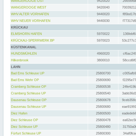
WANGEROOGE OST
9420020
26656fda
WANGEROOGE WEST
9420040
70039212
WHV ALTER VORHAFEN
9440020
f85bd17b
WHV NEUER VORHAFEN
9440030
f77317d9
KRÜCKAU
ELMSHORN HAFEN
5970022
136febf6
KRÜCKAU-SPERRWERK BP
5970023
53c277c3
KÜSTENKANAL
HUNDSMÜHLEN
4960020
cf6ac249
Hilkenbrook
3800010
58ccd6f0
LAHN
Bad Ems Schleuse UP
25800700
c005afb9
Bad Ems Wehr OP
25800690
f2295e77
Cramberg Schleuse OP
25800538
24fe419b
Cramberg Schleuse UP
25800540
3abb36d1
Dausenau Schleuse OP
25800678
9ceb358c
Dausenau Schleuse UP
25800680
eae91991
Diez Hafen
25800500
eadedeb6
Diez Schleuse OP
25800478
ea62ec5f
Diez Schleuse UP
25800480
31750a0f
Fürfurt Schleuse UP
25800300
34af0fca