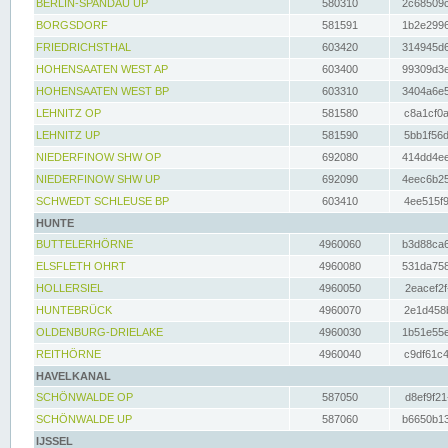
BERLIN-SPANDAU UP
580310
2c68509c
BORGSDORF
581591
1b2e2996
FRIEDRICHSTHAL
603420
314945d6
HOHENSAATEN WEST AP
603400
99309d3e
HOHENSAATEN WEST BP
603310
3404a6e5
LEHNITZ OP
581580
c8a1cf0a
LEHNITZ UP
581590
5bb1f56d
NIEDERFINOW SHW OP
692080
414dd4ee
NIEDERFINOW SHW UP
692090
4eec6b25
SCHWEDT SCHLEUSE BP
603410
4ee515f9
HUNTE
BUTTELERHÖRNE
4960060
b3d88ca6
ELSFLETH OHRT
4960080
531da758
HOLLERSIEL
4960050
2eacef2f
HUNTEBRÜCK
4960070
2e1d458b
OLDENBURG-DRIELAKE
4960030
1b51e55e
REITHÖRNE
4960040
c9df61c4
HAVELKANAL
SCHÖNWALDE OP
587050
d8ef9f21
SCHÖNWALDE UP
587060
b6650b13
IJSSEL