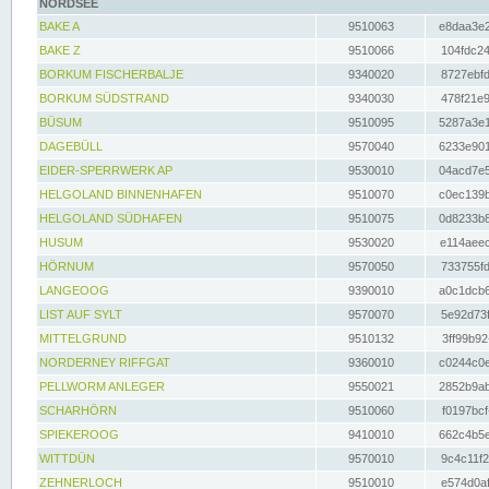
NORDSEE
BAKE A
9510063
e8daa3e2
BAKE Z
9510066
104fdc24
BORKUM FISCHERBALJE
9340020
8727ebfd
BORKUM SÜDSTRAND
9340030
478f21e9
BÜSUM
9510095
5287a3e1
DAGEBÜLL
9570040
6233e901
EIDER-SPERRWERK AP
9530010
04acd7e5
HELGOLAND BINNENHAFEN
9510070
c0ec139b
HELGOLAND SÜDHAFEN
9510075
0d8233b8
HUSUM
9530020
e114aeec
HÖRNUM
9570050
733755fd
LANGEOOG
9390010
a0c1dcb6
LIST AUF SYLT
9570070
5e92d73f
MITTELGRUND
9510132
3ff99b92
NORDERNEY RIFFGAT
9360010
c0244c0e
PELLWORM ANLEGER
9550021
2852b9ab
SCHARHÖRN
9510060
f0197bcf
SPIEKEROOG
9410010
662c4b5e
WITTDÜN
9570010
9c4c11f2
ZEHNERLOCH
9510010
e574d0af