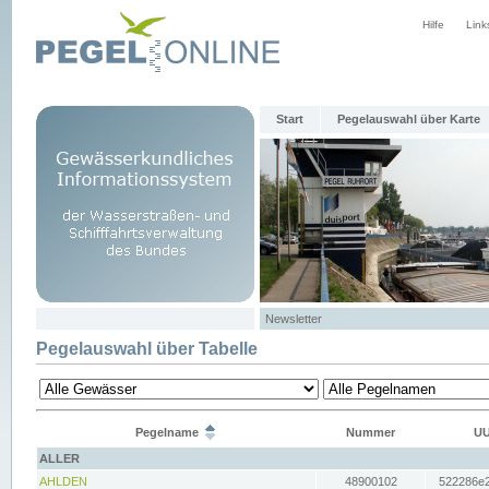
Hilfe
Link
Start
Pegelauswahl über Karte
Newsletter
Pegelauswahl über Tabelle
Pegelname
Nummer
UU
ALLER
AHLDEN
48900102
522286e2