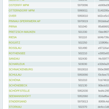
OSTERIFF MPM
5970096
eb90bd3f
OTTERNDORF MPM
5990011
5140295e
OVER
5950010
b02ce5c0
PINNAU-SPERRWERK AP
5970019
391bbba5
PIRNA
501040
85d686f1
PRETZSCH-MAUKEN
501330
f3dc8f07
RIESA
501110
b04b739d
ROGÄTZ
502250
133f0f6c
ROSSLAU
501490
e97116a4
ROTHENSEE
502210
e30f2e83
SANDAU
502430
f4c55f77
SCHARLEUK
503030
e32b0a28
SCHNACKENBURG
5910010
550e3885
SCHULAU
5950090
f3c6ee73
SCHÖNA
501010
7cb7461b
SCHÖNEBECK
502130
90bcb315
SCHÖPFSTELLE
5952030
fed4c295
SEEMANNSHÖFT
5952060
816affba
STADERSAND
5970013
80f0fc4d
STORKAU
502370
de4cc1db