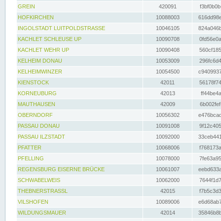
GREIN
420091
f3bf0b0b
HOFKIRCHEN
10088003
616dd98e
INGOLSTADT LUITPOLDSTRASSE
10046105
824a046b
KACHLET SCHLEUSE UP
10090708
0fd56e0a
KACHLET WEHR UP
10090408
560cf185
KELHEIM DONAU
10053009
296fc6d4
KELHEIMWINZER
10054500
c9409937
KIENSTOCK
42011
56178f74
KORNEUBURG
42013
ff44be4a
MAUTHAUSEN
42009
6b002fef
OBERNDORF
10056302
e476bcad
PASSAU DONAU
10091008
9f12c405
PASSAU ILZSTADT
10092000
33ceb441
PFATTER
10068006
f768173a
PFELLING
10078000
7fe63a95
REGENSBURG EISERNE BRÜCKE
10061007
eebd633a
SCHWABELWEIS
10062000
7644f1d7
THEBNERSTRASSL
42015
f7b5c3d3
VILSHOFEN
10089006
e6d68ab7
WILDUNGSMAUER
42014
35846b8b