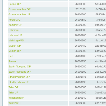
Fankel UP
26900300
583420a8
Grevenmacher OP
2610180
6e72bebf
Grevenmacher UP
26100200
69308142
Koblenz OP
26900880
3f64ff08
Koblenz UP
26900900
9dbcac54
Lehmen OP
26900680
d0abe01a
Lehmen UP
26900700
dc1bb420
Mehring AMS
26700100
4c1b6f17
Müden OP
26900480
a5c880a3
Müden UP
26900500
edc67ca3
Perl
26100100
c263ea53
Ruwer
26500150
abd34ee6
Sankt Aldegund OP
26900080
e4d6a271
Sankt Aldegund UP
26900100
20640279
Stadtbredimus OP
26100110
cceb7060
Stadtbredimus UP
26100130
dfdf753b
Trier OP
26500080
9d2b4126
Trier UP
26500100
3bec53ca
Wincheringen
26100140
bb5560fc
Wintrich OP
26700380
cb4789e4