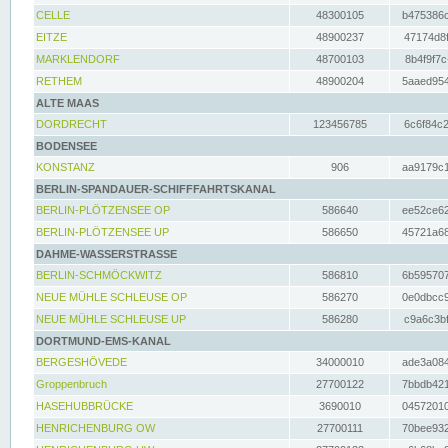
CELLE
48300105
b475386c
EITZE
48900237
47174d8f
MARKLENDORF
48700103
8b4f9f7c
RETHEM
48900204
5aaed954
ALTE MAAS
DORDRECHT
123456785
6c6f84c2
BODENSEE
KONSTANZ
906
aa9179c1
BERLIN-SPANDAUER-SCHIFFFAHRTSKANAL
BERLIN-PLÖTZENSEE OP
586640
ee52ce62
BERLIN-PLÖTZENSEE UP
586650
45721a68
DAHME-WASSERSTRASSE
BERLIN-SCHMÖCKWITZ
586810
6b595707
NEUE MÜHLE SCHLEUSE OP
586270
0e0dbcc9
NEUE MÜHLE SCHLEUSE UP
586280
c9a6c3bf
DORTMUND-EMS-KANAL
BERGESHÖVEDE
34000010
ade3a084
Groppenbruch
27700122
7bbdb421
HASEHUBBRÜCKE
3690010
04572010
HENRICHENBURG OW
27700111
70bee932