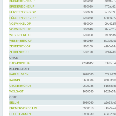
BREDEREICHE OP
580080
308f5979
BREDEREICHE UP
580090
470acd2a
FÜRSTENBERG OP
580060
2c95f83d
FÜRSTENBERG UP
580070
a5830277
VOßWINKEL OP
580000
09b422f7
VOßWINKEL UP
580010
2bcef51a
WESENBERG OP
580020
7909d3f7
WESENBERG UP
580030
da3b5de9
ZEHDENICK OP
580160
a9b8e24c
ZEHDENICK UP
580170
721d7dbf
ORKE
DALWIGKSTHAL
42840453
f0f78cc4
KLEINES HAFF
KARLSHAGEN
9690085
f53bb77f
KARNIN
9690084
da893bbd
UECKERMÜNDE
9690088
c1588dcc
WOLGAST
9650080
b327e35c
OSTE
BELUM
5980060
a9e93be0
BREMERVÖRDE UW
5980010
cf8a3ea2
HECHTHAUSEN
5980030
e5e02890