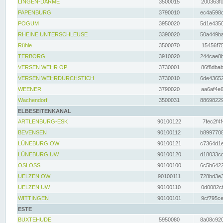
LINGEN-DARME
3500015
200363fc
PAPENBURG
3790010
ec4a598d
POGUM
3950020
5d1e4350
RHEINE UNTERSCHLEUSE
3390020
50a449ba
Rühle
3500070
15456f75
TERBORG
3910020
244cae8b
VERSEN WEHR OP
3730001
86f8dbab
VERSEN WEHRDURCHSTICH
3730010
6de43652
WEENER
3790020
aa6af4e6
Wachendorf
3500031
88698229
ELBESEITENKANAL
ARTLENBURG-ESK
90100122
7fec2f4f
BEVENSEN
90100112
b8997708
LÜNEBURG OW
90100121
c7364d1e
LÜNEBURG UW
90100120
d18033cd
OSLOSS
90100100
6c5b6422
UELZEN OW
90100111
728bd3e3
UELZEN UW
90100110
0d0082cf
WITTINGEN
90100101
9cf795ce
ESTE
BUXTEHUDE
5950080
8a08c920