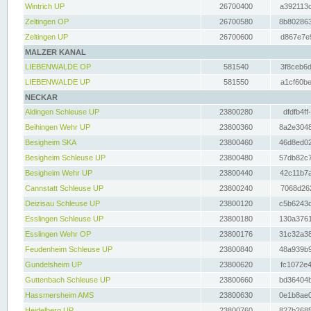
Wintrich UP
26700400
a392113c
Zeltingen OP
26700580
8b802863
Zeltingen UP
26700600
d867e7e9
MALZER KANAL
LIEBENWALDE OP
581540
3f8ceb6d
LIEBENWALDE UP
581550
a1cf60be
NECKAR
Aldingen Schleuse UP
23800280
dfdfb4ff
Beihingen Wehr UP
23800360
8a2e3048
Besigheim SKA
23800460
46d8ed02
Besigheim Schleuse UP
23800480
57db82c7
Besigheim Wehr UP
23800440
42c11b7a
Cannstatt Schleuse UP
23800240
7068d262
Deizisau Schleuse UP
23800120
c5b6243d
Esslingen Schleuse UP
23800180
130a3761
Esslingen Wehr OP
23800176
31c32a38
Feudenheim Schleuse UP
23800840
48a939b9
Gundelsheim UP
23800620
fc1072e4
Guttenbach Schleuse UP
23800660
bd36404b
Hassmersheim AMS
23800630
0e1b8ae0
Heidelberg UP
23800760
827b2685