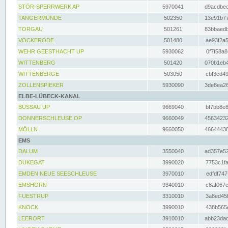
STÖR-SPERRWERK AP
5970041
d9acdbec
TANGERMÜNDE
502350
13e91b77
TORGAU
501261
83bbaedb
VOCKERODE
501480
ae93f2a5
WEHR GEESTHACHT UP
5930062
0f7f58a8
WITTENBERG
501420
070b1eb4
WITTENBERGE
503050
cbf3cd49
ZOLLENSPIEKER
5930090
3de8ea26
ELBE-LÜBECK-KANAL
BÜSSAU UP
9669040
bf7bb8e8
DONNERSCHLEUSE OP
9660049
45634232
MÖLLN
9660050
46644438
EMS
DALUM
3550040
ad357e52
DUKEGAT
3990020
7753c1fa
EMDEN NEUE SEESCHLEUSE
3970010
edfdf747
EMSHÖRN
9340010
c8af067c
FUESTRUP
3310010
3a8ed45f
KNOCK
3990010
438b565e
LEERORT
3910010
abb23dad