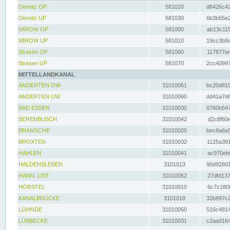
Diemitz OP
581020
d6426c42
Diemitz UP
581030
6b3b55e2
MIROW OP
581000
ab13c115
MIROW UP
581010
19cc3b9a
Strasen OP
581060
117877ec
Strasen UP
581070
2cc40997
MITTELLANDKANAL
ANDERTEN OW
31010061
bc20d819
ANDERTEN UW
31010060
dd41a7d6
BAD ESSEN
31010030
6760b547
BERENBUSCH
31010042
d2c8f60e
BRAMSCHE
31010020
bec8a6a5
BROXTEN
31010032
1125a391
HAHLEN
31010041
ac970eb0
HALDENSLEBEN
3101013
90d92801
HANN. LIST
31010062
27dfd137
HÖRSTEL
31010010
6c7c180f
KANALBRÜCKE
3101018
32b997c2
LOHNDE
31010050
516c4814
LÜBBECKE
31010031
c2aa9164