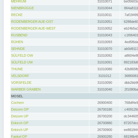
MEHRUM
31010071
be05603a
NIENBRÜGGE
31010044
864a8111
RECKE
31010011
7af19499
RODENBERGER AUE-OST
31010051
6288de60
RODENBERGER AUE-WEST
31010052
eb24b5a3
RUSBEND
31010043
c1f06401
RÜHEN
31010093
4ed5f6da
SEHNDE
31010070
ab0d9117
SÜLFELD OW
31010092
a8604e8f
SÜLFELD UW
31010091
892183d6
THUNE
31010080
42b865fb
VELSDORF
3101012
36f80081
VORSFELDE
31010090
dbb2bb9f
WARBER GRABEN
31010040
2f1080ba
MOSEL
Cochem
26900400
768df4e9
Detzem OP
26700180
c40912fd
Detzem UP
26700200
dc344605
Enkirch OP
26700880
87207dcd
Enkirch UP
26700900
ee861944
Fankel OP
26900280
68198b48