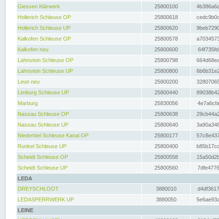
Giessen Klärwerk
25800100
4b386a6a
Hollerich Schleuse OP
25800618
cedc9b0c
Hollerich Schleuse UP
25800620
9beb7290
Kalkofen Schleuse OP
25800578
a7034573
Kalkofen neu
25800600
64f735fd
Lahnstein Schleuse OP
25800798
664d68ea
Lahnstein Schleuse UP
25800800
6b6b31e2
Leun neu
25800200
32807065
Limburg Schleuse UP
25800440
89038b42
Marburg
25830056
4e7a6cfa
Nassau Schleuse OP
25800638
29cb44a2
Nassau Schleuse UP
25800640
3a90a346
Niederbiel Schleuse Kanal OP
25800177
57c8e437
Runkel Schleuse UP
25800400
b85b17cc
Scheidt Schleuse OP
25800558
15a50d2b
Scheidt Schleuse UP
25800560
7dfe4776
LEDA
DREYSCHLOOT
3880010
d4df3617
LEDASPERRWERK UP
3880050
5e6ae93a
LEINE