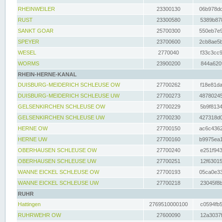
RHEINWEILER
23300130
06b978dd
RUST
23300580
5389b878
SANKT GOAR
25700300
550eb7e9
SPEYER
23700600
2cb8ae5b
WESEL
2770040
f33c3cc9
WORMS
23900200
844a620f
RHEIN-HERNE-KANAL
DUISBURG-MEIDERICH SCHLEUSE OW
27700262
f18e81da
DUISBURG-MEIDERICH SCHLEUSE UW
27700273
48780245
GELSENKIRCHEN SCHLEUSE OW
27700229
5b9f8134
GELSENKIRCHEN SCHLEUSE UW
27700230
427318d0
HERNE OW
27700150
ac6c4362
HERNE UW
27700160
b9975ea1
OBERHAUSEN SCHLEUSE OW
27700240
e251f943
OBERHAUSEN SCHLEUSE UW
27700251
12f63015
WANNE EICKEL SCHLEUSE OW
27700193
05ca0e33
WANNE EICKEL SCHLEUSE UW
27700218
23045f8b
RUHR
Hattingen
2769510000100
c0594fb5
RUHRWEHR OW
27600090
12a3037f