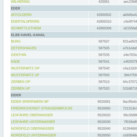
WILHERING
420061
aec23fd6
EDER
AFFOLDERN
42800502
ab9d5a42
EDERTALSPERRE
42800310
c6e9f744
SCHMITTLOTHEIM
42800309
d2155fa6
ELBE-HAVEL-KANAL
BURG
587507
831ad501
DETERSHAGEN
587505
a7b1eda9
GENTHIN
587535
e9e7f20c
KADE
587541
e4f29379
WUSTERWITZ OP
587540
c6a12d34
WUSTERWITZ UP
587550
3bfcf759
ZERBEN OP
587510
64c37072
ZERBEN UP
587520
532d8718
EIDER
EIDER-SPERRWERK BP
9520081
8ac85e6c
FRIEDRICHSTADT STRASSENBRÜCKE
9520060
721313e7
LEXFÄHRE OBERWASSER
9520020
86c5688f
LEXFÄHRE UNTERWASSER
9520030
7f01fbd8
NORDFELD OBERWASSER
9520040
61394669
NORDFELD UNTERWASSER
9520050
cb93548e