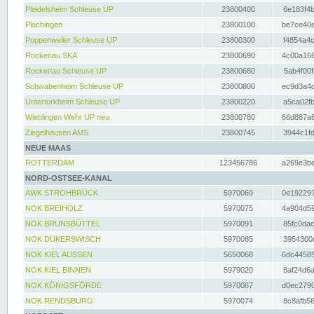
Pleidelsheim Schleuse UP
23800400
6e183f4b
Plochingen
23800100
be7ce40e
Poppenweiler Schleuse UP
23800300
f4854a4c
Rockenau SKA
23800690
4c00a166
Rockenau Schleuse UP
23800680
5ab4f00f
Schwabenheim Schleuse UP
23800800
ec9d3a4d
Untertürkheim Schleuse UP
23800220
a5ca02fb
Wieblingen Wehr UP neu
23800780
66d887a6
Ziegelhausen AMS
23800745
3944c1fd
NEUE MAAS
ROTTERDAM
123456786
a269e3be
NORD-OSTSEE-KANAL
AWK STROHBRÜCK
5970069
0e192297
NOK BREIHOLZ
5970075
4a904d59
NOK BRUNSBÜTTEL
5970091
85fc0dac
NOK DÜKERSWISCH
5970085
3954300d
NOK KIEL AUSSEN
5650068
6dc44585
NOK KIEL BINNEN
5979020
8af24d6a
NOK KÖNIGSFÖRDE
5970067
d0ec2790
NOK RENDSBURG
5970074
8c8afb56