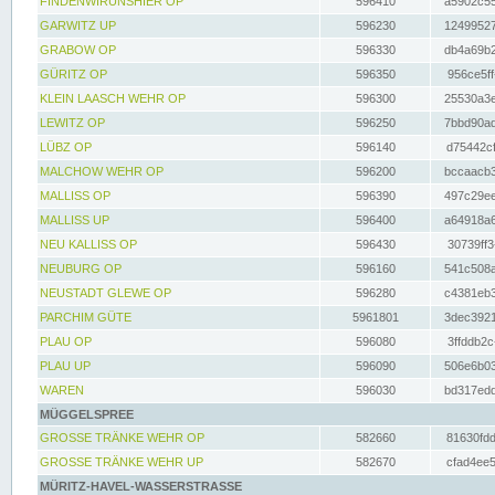
FINDENWIRUNSHIER OP
596410
a5902c55
GARWITZ UP
596230
12499527
GRABOW OP
596330
db4a69b2
GÜRITZ OP
596350
956ce5ff
KLEIN LAASCH WEHR OP
596300
25530a3e
LEWITZ OP
596250
7bbd90ad
LÜBZ OP
596140
d75442cf
MALCHOW WEHR OP
596200
bccaacb3
MALLISS OP
596390
497c29ee
MALLISS UP
596400
a64918a6
NEU KALLISS OP
596430
30739ff3
NEUBURG OP
596160
541c508a
NEUSTADT GLEWE OP
596280
c4381eb3
PARCHIM GÜTE
5961801
3dec3921
PLAU OP
596080
3ffddb2c
PLAU UP
596090
506e6b03
WAREN
596030
bd317edd
MÜGGELSPREE
GROSSE TRÄNKE WEHR OP
582660
81630fdd
GROSSE TRÄNKE WEHR UP
582670
cfad4ee5
MÜRITZ-HAVEL-WASSERSTRASSE