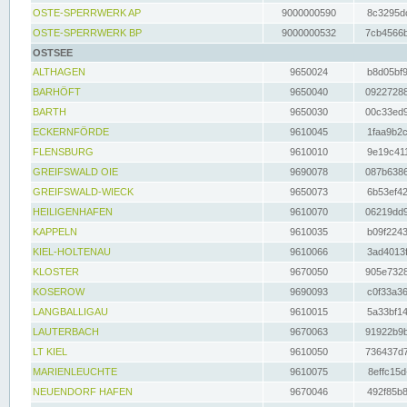
OSTE-SPERRWERK AP
9000000590
8c3295dc
OSTE-SPERRWERK BP
9000000532
7cb4566b
OSTSEE
ALTHAGEN
9650024
b8d05bf9
BARHÖFT
9650040
09227288
BARTH
9650030
00c33ed9
ECKERNFÖRDE
9610045
1faa9b2c
FLENSBURG
9610010
9e19c411
GREIFSWALD OIE
9690078
087b6386
GREIFSWALD-WIECK
9650073
6b53ef42
HEILIGENHAFEN
9610070
06219dd9
KAPPELN
9610035
b09f2243
KIEL-HOLTENAU
9610066
3ad4013f
KLOSTER
9670050
905e7328
KOSEROW
9690093
c0f33a36
LANGBALLIGAU
9610015
5a33bf14
LAUTERBACH
9670063
91922b9b
LT KIEL
9610050
736437d7
MARIENLEUCHTE
9610075
8effc15d
NEUENDORF HAFEN
9670046
492f85b8