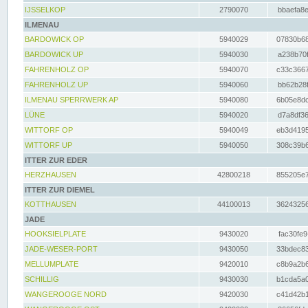
IJSSELKOP
2790070
bbaefa8e
ILMENAU
BARDOWICK OP
5940029
07830b68
BARDOWICK UP
5940030
a238b70f
FAHRENHOLZ OP
5940070
c33c3667
FAHRENHOLZ UP
5940060
bb62b28f
ILMENAU SPERRWERK AP
5940080
6b05e8dc
LÜNE
5940020
d7a8df36
WITTORF OP
5940049
eb3d4195
WITTORF UP
5940050
308c39b6
ITTER ZUR EDER
HERZHAUSEN
42800218
855205e7
ITTER ZUR DIEMEL
KOTTHAUSEN
44100013
36243256
JADE
HOOKSIELPLATE
9430020
fac30fe9
JADE-WESER-PORT
9430050
33bdec83
MELLUMPLATE
9420010
c8b9a2b6
SCHILLIG
9430030
b1cda5a0
WANGEROOGE NORD
9420030
c41d42b1