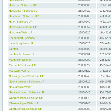
Heilbronn Schleuse UP
23800560
f77df170
Hessigheim Schleuse UP
23800420
23517de9
Hirschhorn Schleuse UP
23800700
acf505dd
Hofen Schleuse UP
23800260
cf2af1a4
Horkheim Schleuse UP
23800557
b76bf04c
Horkheim Wehr UP
23800520
d9b441a5
Kochendorf Schleuse UP
23800600
8f695e71
Ladenburg Wehr UP
23800820
70cee7df
Lauffen
23800500
8559d1a0
Lauffen Schleuse UP
23800501
2f7cb553
Mannheim Neckar
23800900
25582d3f
Marbach Schleuse UP
23800322
456974a8
Marbach Wehr UP
23800320
a73a9cb4
Neckargemünd Schleuse UP
23800740
7be3ff2e
Neckarsteinach Schleuse UP
23800720
d64d07f7
Neckarsulm Wehr UP
23800580
845944f8
Neckarzimmern Schleuse UP
23800640
f00c7183
Oberesslingen Schleuse UP
23800145
cbfae6bc
Oberesslingen Wehr UP
23800140
9de0843a
Obertürkheim Schleuse UP
23800200
80e002d8