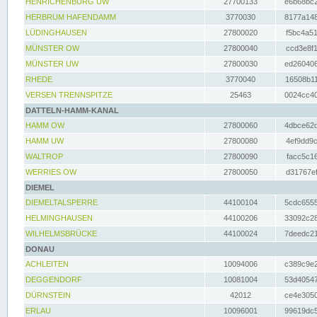
HENRICHENBURG UW
27700133
e6b68bc2
HERBRUM HAFENDAMM
3770030
8177a148
LÜDINGHAUSEN
27800020
f5bc4a51
MÜNSTER OW
27800040
ccd3e8f1
MÜNSTER UW
27800030
ed260406
RHEDE
3770040
16508b11
VERSEN TRENNSPITZE
25463
0024cc40
DATTELN-HAMM-KANAL
HAMM OW
27800060
4dbce62d
HAMM UW
27800080
4ef9dd9c
WALTROP
27800090
facc5c16
WERRIES OW
27800050
d31767ef
DIEMEL
DIEMELTALSPERRE
44100104
5cdc6555
HELMINGHAUSEN
44100206
33092c28
WILHELMSBRÜCKE
44100024
7deedc21
DONAU
ACHLEITEN
10094006
c389c9e2
DEGGENDORF
10081004
53d40547
DÜRNSTEIN
42012
ce4e3050
ERLAU
10096001
99619dc5