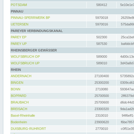
POTSDAM
580412
5e10e1e7
PINNAU
PINNAU-SPERRWERK BP
5970018
26259e8f
UETERSEN
5970016
575da86f
PAREYER VERBINDUNGSKANAL
PAREY EP
502300
25ca1bef
PAREY UP
587530
bafddcbf
RHEINSBERGER GEWÄSSER
WOLFSBRUCH OP
589000
4d00c13e
WOLFSBRUCH UP
589010
3d43a8d7
RHEIN
ANDERNACH
27100400
5735892a
BINGEN
25300200
0309cd61
BONN
2710080
593647aa
BOPPARD
25700500
2ff6379d
BRAUBACH
25700600
d6dc44d1
BREISACH
23300320
9da1ad2b
Basel-Rheinhalle
2310010
94f6eff1
Bodenheim
23900620
f6be7857
DUISBURG-RUHRORT
2770010
c0f51e35