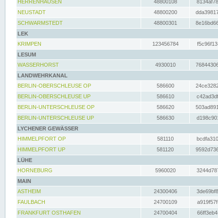
HERRENHAUSEN
48800108
8134af78
NEUSTADT
48800200
dda39817
SCHWARMSTEDT
48800301
8e16bd66
LEK
KRIMPEN
123456784
f5c96f13
LESUM
WASSERHORST
4930010
76844306
LANDWEHRKANAL
BERLIN-OBERSCHLEUSE OP
586600
24ce3282
BERLIN-OBERSCHLEUSE UP
586610
c42ad3df
BERLIN-UNTERSCHLEUSE OP
586620
503ad891
BERLIN-UNTERSCHLEUSE UP
586630
d198c901
LYCHENER GEWÄSSER
HIMMELPFORT OP
581110
bcdfa310
HIMMELPFORT UP
581120
9592d736
LÜHE
HORNEBURG
5960020
3244d787
MAIN
ASTHEIM
24300406
3de69bf8
FAULBACH
24700109
a919f57f
FRANKFURT OSTHAFEN
24700404
66ff3eb4