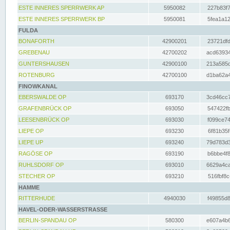
ESTE INNERES SPERRWERK AP
5950082
227b83f7
ESTE INNERES SPERRWERK BP
5950081
5fea1a12
FULDA
BONAFORTH
42900201
23721dfd
GREBENAU
42700202
acd63934
GUNTERSHAUSEN
42900100
213a585d
ROTENBURG
42700100
d1ba62a4
FINOWKANAL
EBERSWALDE OP
693170
3cd46cc7
GRAFENBRÜCK OP
693050
547422fb
LEESENBRÜCK OP
693030
f099ce74
LIEPE OP
693230
6f81b35f
LIEPE UP
693240
79d783d3
RAGÖSE OP
693190
b6bbe4f8
RUHLSDORF OP
693010
6629a4ca
STECHER OP
693210
516fbf8c
HAMME
RITTERHUDE
4940030
f49855d8
HAVEL-ODER-WASSERSTRASSE
BERLIN-SPANDAU OP
580300
e607a4b6