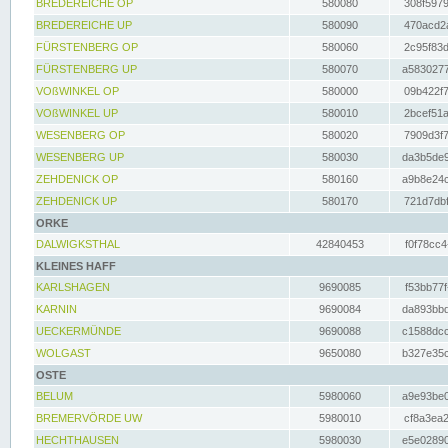
BREDEREICHE OP
580080
308f5979
BREDEREICHE UP
580090
470acd2a
FÜRSTENBERG OP
580060
2c95f83d
FÜRSTENBERG UP
580070
a5830277
VOßWINKEL OP
580000
09b422f7
VOßWINKEL UP
580010
2bcef51a
WESENBERG OP
580020
7909d3f7
WESENBERG UP
580030
da3b5de9
ZEHDENICK OP
580160
a9b8e24c
ZEHDENICK UP
580170
721d7dbf
ORKE
DALWIGKSTHAL
42840453
f0f78cc4
KLEINES HAFF
KARLSHAGEN
9690085
f53bb77f
KARNIN
9690084
da893bbd
UECKERMÜNDE
9690088
c1588dcc
WOLGAST
9650080
b327e35c
OSTE
BELUM
5980060
a9e93be0
BREMERVÖRDE UW
5980010
cf8a3ea2
HECHTHAUSEN
5980030
e5e02890