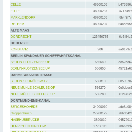
CELLE
48300105
b475386c
EITZE
48900237
47174d8f
MARKLENDORF
48700103
8b4f9f7c
RETHEM
48900204
5aaed954
ALTE MAAS
DORDRECHT
123456785
6c6f84c2
BODENSEE
KONSTANZ
906
aa9179c1
BERLIN-SPANDAUER-SCHIFFFAHRTSKANAL
BERLIN-PLÖTZENSEE OP
586640
ee52ce62
BERLIN-PLÖTZENSEE UP
586650
45721a68
DAHME-WASSERSTRASSE
BERLIN-SCHMÖCKWITZ
586810
6b595707
NEUE MÜHLE SCHLEUSE OP
586270
0e0dbcc9
NEUE MÜHLE SCHLEUSE UP
586280
c9a6c3bf
DORTMUND-EMS-KANAL
BERGESHÖVEDE
34000010
ade3a084
Groppenbruch
27700122
7bbdb421
HASEHUBBRÜCKE
3690010
04572010
HENRICHENBURG OW
27700111
70bee932