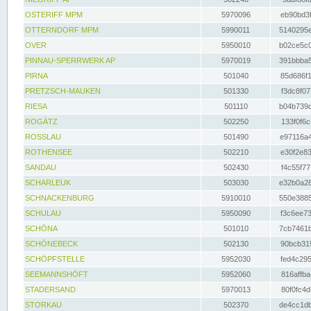
OSTERIFF MPM
5970096
eb90bd3f
OTTERNDORF MPM
5990011
5140295e
OVER
5950010
b02ce5c0
PINNAU-SPERRWERK AP
5970019
391bbba5
PIRNA
501040
85d686f1
PRETZSCH-MAUKEN
501330
f3dc8f07
RIESA
501110
b04b739d
ROGÄTZ
502250
133f0f6c
ROSSLAU
501490
e97116a4
ROTHENSEE
502210
e30f2e83
SANDAU
502430
f4c55f77
SCHARLEUK
503030
e32b0a28
SCHNACKENBURG
5910010
550e3885
SCHULAU
5950090
f3c6ee73
SCHÖNA
501010
7cb7461b
SCHÖNEBECK
502130
90bcb315
SCHÖPFSTELLE
5952030
fed4c295
SEEMANNSHÖFT
5952060
816affba
STADERSAND
5970013
80f0fc4d
STORKAU
502370
de4cc1db