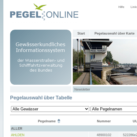
Hilfe
Link
Start
Pegelauswahl über Karte
Newsletter
Pegelauswahl über Tabelle
Pegelname
Nummer
UU
ALLER
AHLDEN
48900102
522286e2