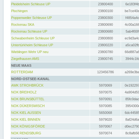
Pleidelsheim Schleuse UP
23800400
6e183f4b
Plochingen
23800100
be7ce40e
Poppenweiler Schleuse UP
23800300
f4854a4c
Rockenau SKA
23800690
4c00a166
Rockenau Schleuse UP
23800680
5ab4f00f
Schwabenheim Schleuse UP
23800800
ec9d3a4d
Untertürkheim Schleuse UP
23800220
a5ca02fb
Wieblingen Wehr UP neu
23800780
66d887a6
Ziegelhausen AMS
23800745
3944c1fd
NEUE MAAS
ROTTERDAM
123456786
a269e3be
NORD-OSTSEE-KANAL
AWK STROHBRÜCK
5970069
0e192297
NOK BREIHOLZ
5970075
4a904d59
NOK BRUNSBÜTTEL
5970091
85fc0dac
NOK DÜKERSWISCH
5970085
3954300d
NOK KIEL AUSSEN
5650068
6dc44585
NOK KIEL BINNEN
5979020
8af24d6a
NOK KÖNIGSFÖRDE
5970067
d0ec2790
NOK RENDSBURG
5970074
8c8afb56