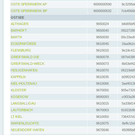
OSTE-SPERRWERK AP
9000000590
8c3295dc
OSTE-SPERRWERK BP
9000000532
7cb4566b
OSTSEE
ALTHAGEN
9650024
b8d05bf9
BARHÖFT
9650040
09227288
BARTH
9650030
00c33ed9
ECKERNFÖRDE
9610045
1faa9b2c
FLENSBURG
9610010
9e19c411
GREIFSWALD OIE
9690078
087b6386
GREIFSWALD-WIECK
9650073
6b53ef42
HEILIGENHAFEN
9610070
06219dd9
KAPPELN
9610035
b09f2243
KIEL-HOLTENAU
9610066
3ad4013f
KLOSTER
9670050
905e7328
KOSEROW
9690093
c0f33a36
LANGBALLIGAU
9610015
5a33bf14
LAUTERBACH
9670063
91922b9b
LT KIEL
9610050
736437d7
MARIENLEUCHTE
9610075
8effc15d
NEUENDORF HAFEN
9670046
492f85b8