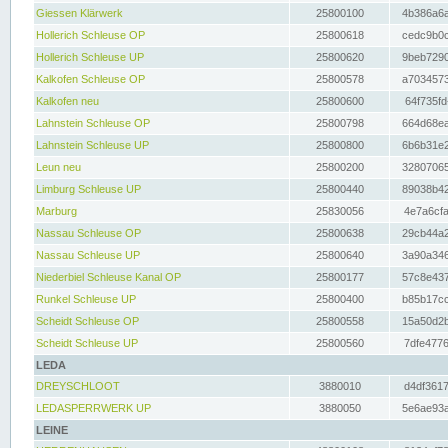
Giessen Klärwerk
25800100
4b386a6a
Hollerich Schleuse OP
25800618
cedc9b0c
Hollerich Schleuse UP
25800620
9beb7290
Kalkofen Schleuse OP
25800578
a7034573
Kalkofen neu
25800600
64f735fd
Lahnstein Schleuse OP
25800798
664d68ea
Lahnstein Schleuse UP
25800800
6b6b31e2
Leun neu
25800200
32807065
Limburg Schleuse UP
25800440
89038b42
Marburg
25830056
4e7a6cfa
Nassau Schleuse OP
25800638
29cb44a2
Nassau Schleuse UP
25800640
3a90a346
Niederbiel Schleuse Kanal OP
25800177
57c8e437
Runkel Schleuse UP
25800400
b85b17cc
Scheidt Schleuse OP
25800558
15a50d2b
Scheidt Schleuse UP
25800560
7dfe4776
LEDA
DREYSCHLOOT
3880010
d4df3617
LEDASPERRWERK UP
3880050
5e6ae93a
LEINE