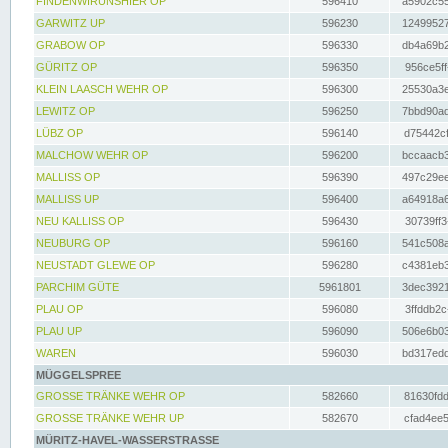
FINDENWIRUNSHIER OP
596410
a5902c55
GARWITZ UP
596230
12499527
GRABOW OP
596330
db4a69b2
GÜRITZ OP
596350
956ce5ff
KLEIN LAASCH WEHR OP
596300
25530a3e
LEWITZ OP
596250
7bbd90ad
LÜBZ OP
596140
d75442cf
MALCHOW WEHR OP
596200
bccaacb3
MALLISS OP
596390
497c29ee
MALLISS UP
596400
a64918a6
NEU KALLISS OP
596430
30739ff3
NEUBURG OP
596160
541c508a
NEUSTADT GLEWE OP
596280
c4381eb3
PARCHIM GÜTE
5961801
3dec3921
PLAU OP
596080
3ffddb2c
PLAU UP
596090
506e6b03
WAREN
596030
bd317edd
MÜGGELSPREE
GROSSE TRÄNKE WEHR OP
582660
81630fdd
GROSSE TRÄNKE WEHR UP
582670
cfad4ee5
MÜRITZ-HAVEL-WASSERSTRASSE