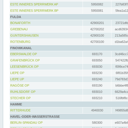
ESTE INNERES SPERRWERK AP
5950082
227b83f7
ESTE INNERES SPERRWERK BP
5950081
5fea1a12
FULDA
BONAFORTH
42900201
23721dfd
GREBENAU
42700202
acd63934
GUNTERSHAUSEN
42900100
213a585d
ROTENBURG
42700100
d1ba62a4
FINOWKANAL
EBERSWALDE OP
693170
3cd46cc7
GRAFENBRÜCK OP
693050
547422fb
LEESENBRÜCK OP
693030
f099ce74
LIEPE OP
693230
6f81b35f
LIEPE UP
693240
79d783d3
RAGÖSE OP
693190
b6bbe4f8
RUHLSDORF OP
693010
6629a4ca
STECHER OP
693210
516fbf8c
HAMME
RITTERHUDE
4940030
f49855d8
HAVEL-ODER-WASSERSTRASSE
BERLIN-SPANDAU OP
580300
e607a4b6