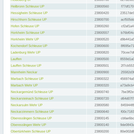
Heilbronn Schleuse UP
23800560
f77df170
Hessigheim Schleuse UP
23800420
23517de9
Hirschhorn Schleuse UP
23800700
acf505dd
Hofen Schleuse UP
23800260
cf2af1a4
Horkheim Schleuse UP
23800557
b76bf04c
Horkheim Wehr UP
23800520
d9b441a5
Kochendorf Schleuse UP
23800600
8f695e71
Ladenburg Wehr UP
23800820
70cee7df
Lauffen
23800500
8559d1a0
Lauffen Schleuse UP
23800501
2f7cb553
Mannheim Neckar
23800900
25582d3f
Marbach Schleuse UP
23800322
456974a8
Marbach Wehr UP
23800320
a73a9cb4
Neckargemünd Schleuse UP
23800740
7be3ff2e
Neckarsteinach Schleuse UP
23800720
d64d07f7
Neckarsulm Wehr UP
23800580
845944f8
Neckarzimmern Schleuse UP
23800640
f00c7183
Oberesslingen Schleuse UP
23800145
cbfae6bc
Oberesslingen Wehr UP
23800140
9de0843a
Obertürkheim Schleuse UP
23800200
80e002d8