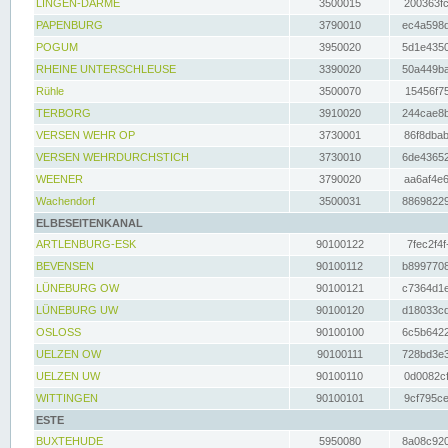
LINGEN-DARME
3500015
200363fc
PAPENBURG
3790010
ec4a598d
POGUM
3950020
5d1e4350
RHEINE UNTERSCHLEUSE
3390020
50a449ba
Rühle
3500070
15456f75
TERBORG
3910020
244cae8b
VERSEN WEHR OP
3730001
86f8dbab
VERSEN WEHRDURCHSTICH
3730010
6de43652
WEENER
3790020
aa6af4e6
Wachendorf
3500031
88698229
ELBESEITENKANAL
ARTLENBURG-ESK
90100122
7fec2f4f
BEVENSEN
90100112
b8997708
LÜNEBURG OW
90100121
c7364d1e
LÜNEBURG UW
90100120
d18033cd
OSLOSS
90100100
6c5b6422
UELZEN OW
90100111
728bd3e3
UELZEN UW
90100110
0d0082cf
WITTINGEN
90100101
9cf795ce
ESTE
BUXTEHUDE
5950080
8a08c920