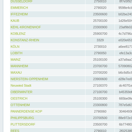
DÜSSELDORF
2750010
8f7e5f92
EMMERICH
2790020
9598e4cb
IFFEZHEIM
23500600
b02be240
KAUB
25700100
1d26e504
KEHL-KRONENHOF
23300900
23af9b02
KOBLENZ
25900700
4c7d796a
KONSTANZ-RHEIN
3329
e020e651
KÖLN
2730010
a6ee8177
LOBITH
2790050
efe13a3d
MAINZ
25100100
a37a9aa3
MANNHEIM
23700700
57090802
MAXAU
23700200
b6c6d5c8
NIERSTEIN-OPPENHEIM
23900600
d28e7ed1
Neuwied Stadt
27100370
dc407f1e
OBERWINTER
27100700
b45359df
OESTRICH
25100300
665be0fe
OTTENHEIM
23300800
787e5d63
PANNERDENSE KOP
2790060
3046493f
PHILIPPSBURG
23700500
88e972e1
PLITTERSDORF
23500700
6b774802
REES
2790010
2f025389