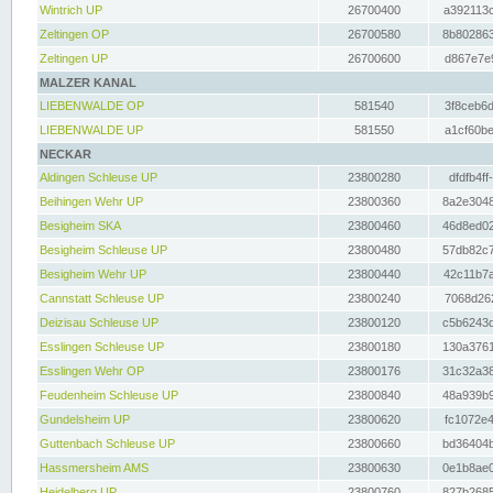
Wintrich UP
26700400
a392113c
Zeltingen OP
26700580
8b802863
Zeltingen UP
26700600
d867e7e9
MALZER KANAL
LIEBENWALDE OP
581540
3f8ceb6d
LIEBENWALDE UP
581550
a1cf60be
NECKAR
Aldingen Schleuse UP
23800280
dfdfb4ff
Beihingen Wehr UP
23800360
8a2e3048
Besigheim SKA
23800460
46d8ed02
Besigheim Schleuse UP
23800480
57db82c7
Besigheim Wehr UP
23800440
42c11b7a
Cannstatt Schleuse UP
23800240
7068d262
Deizisau Schleuse UP
23800120
c5b6243d
Esslingen Schleuse UP
23800180
130a3761
Esslingen Wehr OP
23800176
31c32a38
Feudenheim Schleuse UP
23800840
48a939b9
Gundelsheim UP
23800620
fc1072e4
Guttenbach Schleuse UP
23800660
bd36404b
Hassmersheim AMS
23800630
0e1b8ae0
Heidelberg UP
23800760
827b2685