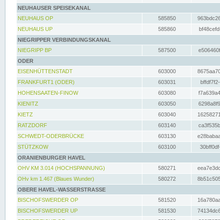
NEUHAUSER SPEISEKANAL
NEUHAUS OP
585850
963bdc26
NEUHAUS UP
585860
bf48cefd
NIEGRIPPER VERBINDUNGSKANAL
NIEGRIPP BP
587500
e506460f
ODER
EISENHÜTTENSTADT
603000
8675aa70
FRANKFURT1 (ODER)
603031
bffdf7f2
HOHENSAATEN-FINOW
603080
f7a639a4
KIENITZ
603050
6298a8f9
KIETZ
603040
16258271
RATZDORF
603140
ca3f535b
SCHWEDT-ODERBRÜCKE
603130
e28babaa
STÜTZKOW
603100
30bff0df
ORANIENBURGER HAVEL
OHV KM 3.014 (HOCHSPANNUNG)
580271
eea7e3dc
OHv km 1.467 (Blaues Wunder)
580272
8b51c505
OBERE HAVEL-WASSERSTRASSE
BISCHOFSWERDER OP
581520
16a780aa
BISCHOFSWERDER UP
581530
74134dc6