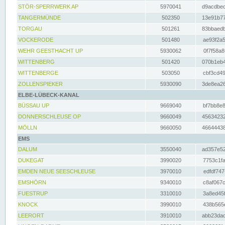
STÖR-SPERRWERK AP
5970041
d9acdbec
TANGERMÜNDE
502350
13e91b77
TORGAU
501261
83bbaedb
VOCKERODE
501480
ae93f2a5
WEHR GEESTHACHT UP
5930062
0f7f58a8
WITTENBERG
501420
070b1eb4
WITTENBERGE
503050
cbf3cd49
ZOLLENSPIEKER
5930090
3de8ea26
ELBE-LÜBECK-KANAL
BÜSSAU UP
9669040
bf7bb8e8
DONNERSCHLEUSE OP
9660049
45634232
MÖLLN
9660050
46644438
EMS
DALUM
3550040
ad357e52
DUKEGAT
3990020
7753c1fa
EMDEN NEUE SEESCHLEUSE
3970010
edfdf747
EMSHÖRN
9340010
c8af067c
FUESTRUP
3310010
3a8ed45f
KNOCK
3990010
438b565e
LEERORT
3910010
abb23dad