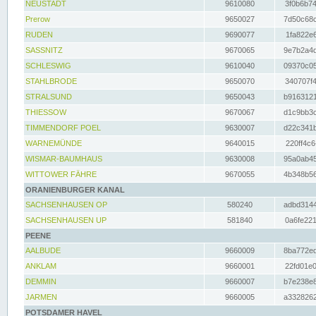
NEUSTADT
9610080
3f0b6b74
Prerow
9650027
7d50c68c
RUDEN
9690077
1fa822e6
SASSNITZ
9670065
9e7b2a4d
SCHLESWIG
9610040
09370c05
STAHLBRODE
9650070
340707f4
STRALSUND
9650043
b9163121
THIESSOW
9670067
d1c9bb3c
TIMMENDORF POEL
9630007
d22c341b
WARNEMÜNDE
9640015
220ff4c6
WISMAR-BAUMHAUS
9630008
95a0ab45
WITTOWER FÄHRE
9670055
4b348b56
ORANIENBURGER KANAL
SACHSENHAUSEN OP
580240
adbd3144
SACHSENHAUSEN UP
581840
0a6fe221
PEENE
AALBUDE
9660009
8ba772ed
ANKLAM
9660001
22fd01e0
DEMMIN
9660007
b7e238e8
JARMEN
9660005
a3328262
POTSDAMER HAVEL