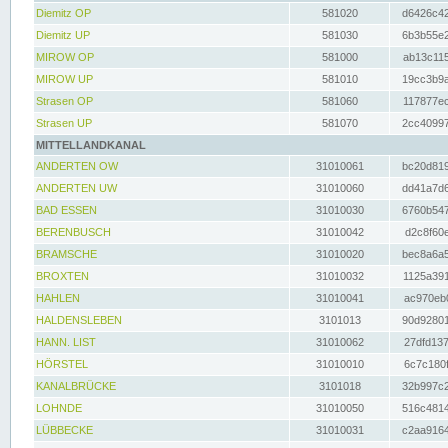
Diemitz OP
581020
d6426c42
Diemitz UP
581030
6b3b55e2
MIROW OP
581000
ab13c115
MIROW UP
581010
19cc3b9a
Strasen OP
581060
117877ec
Strasen UP
581070
2cc40997
MITTELLANDKANAL
ANDERTEN OW
31010061
bc20d819
ANDERTEN UW
31010060
dd41a7d6
BAD ESSEN
31010030
6760b547
BERENBUSCH
31010042
d2c8f60e
BRAMSCHE
31010020
bec8a6a5
BROXTEN
31010032
1125a391
HAHLEN
31010041
ac970eb0
HALDENSLEBEN
3101013
90d92801
HANN. LIST
31010062
27dfd137
HÖRSTEL
31010010
6c7c180f
KANALBRÜCKE
3101018
32b997c2
LOHNDE
31010050
516c4814
LÜBBECKE
31010031
c2aa9164