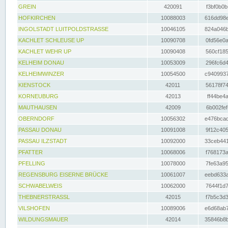
GREIN
420091
f3bf0b0b
HOFKIRCHEN
10088003
616dd98e
INGOLSTADT LUITPOLDSTRASSE
10046105
824a046b
KACHLET SCHLEUSE UP
10090708
0fd56e0a
KACHLET WEHR UP
10090408
560cf185
KELHEIM DONAU
10053009
296fc6d4
KELHEIMWINZER
10054500
c9409937
KIENSTOCK
42011
56178f74
KORNEUBURG
42013
ff44be4a
MAUTHAUSEN
42009
6b002fef
OBERNDORF
10056302
e476bcad
PASSAU DONAU
10091008
9f12c405
PASSAU ILZSTADT
10092000
33ceb441
PFATTER
10068006
f768173a
PFELLING
10078000
7fe63a95
REGENSBURG EISERNE BRÜCKE
10061007
eebd633a
SCHWABELWEIS
10062000
7644f1d7
THEBNERSTRASSL
42015
f7b5c3d3
VILSHOFEN
10089006
e6d68ab7
WILDUNGSMAUER
42014
35846b8b