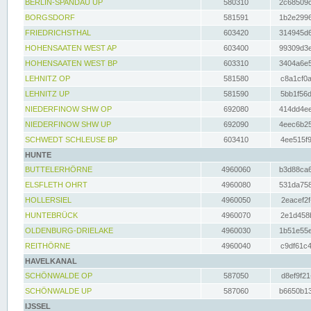
BERLIN-SPANDAU UP
580310
2c68509c
BORGSDORF
581591
1b2e2996
FRIEDRICHSTHAL
603420
314945d6
HOHENSAATEN WEST AP
603400
99309d3e
HOHENSAATEN WEST BP
603310
3404a6e5
LEHNITZ OP
581580
c8a1cf0a
LEHNITZ UP
581590
5bb1f56d
NIEDERFINOW SHW OP
692080
414dd4ee
NIEDERFINOW SHW UP
692090
4eec6b25
SCHWEDT SCHLEUSE BP
603410
4ee515f9
HUNTE
BUTTELERHÖRNE
4960060
b3d88ca6
ELSFLETH OHRT
4960080
531da758
HOLLERSIEL
4960050
2eacef2f
HUNTEBRÜCK
4960070
2e1d458b
OLDENBURG-DRIELAKE
4960030
1b51e55e
REITHÖRNE
4960040
c9df61c4
HAVELKANAL
SCHÖNWALDE OP
587050
d8ef9f21
SCHÖNWALDE UP
587060
b6650b13
IJSSEL