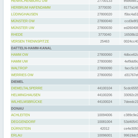
HENRICHENBURG UW
27700133
e6b68bc2
HERBRUM HAFENDAMM
3770030
8177a148
LÜDINGHAUSEN
27800020
f5bc4a51
MÜNSTER OW
27800040
ccd3e8f1
MÜNSTER UW
27800030
ed260406
RHEDE
3770040
16508b11
VERSEN TRENNSPITZE
25463
0024cc40
DATTELN-HAMM-KANAL
HAMM OW
27800060
4dbce62d
HAMM UW
27800080
4ef9dd9c
WALTROP
27800090
facc5c16
WERRIES OW
27800050
d31767ef
DIEMEL
DIEMELTALSPERRE
44100104
5cdc6555
HELMINGHAUSEN
44100206
33092c28
WILHELMSBRÜCKE
44100024
7deedc21
DONAU
ACHLEITEN
10094006
c389c9e2
DEGGENDORF
10081004
53d40547
DÜRNSTEIN
42012
ce4e3050
ERLAU
10096001
99619dc5