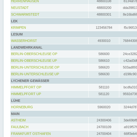
HERRENHAUSEN
48800108
8134af78
NEUSTADT
48800200
dda39817
SCHWARMSTEDT
48800301
8e16bd66
LEK
KRIMPEN
123456784
f5c96f13
LESUM
WASSERHORST
4930010
76844306
LANDWEHRKANAL
BERLIN-OBERSCHLEUSE OP
586600
24ce3282
BERLIN-OBERSCHLEUSE UP
586610
c42ad3df
BERLIN-UNTERSCHLEUSE OP
586620
503ad891
BERLIN-UNTERSCHLEUSE UP
586630
d198c901
LYCHENER GEWÄSSER
HIMMELPFORT OP
581110
bcdfa310
HIMMELPFORT UP
581120
9592d736
LÜHE
HORNEBURG
5960020
3244d787
MAIN
ASTHEIM
24300406
3de69bf8
FAULBACH
24700109
a919f57f
FRANKFURT OSTHAFEN
24700404
66ff3eb4