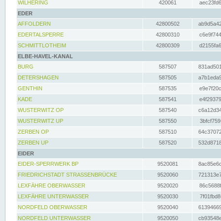
WILHERING
420061
aec23fd6
EDER
AFFOLDERN
42800502
ab9d5a42
EDERTALSPERRE
42800310
c6e9f744
SCHMITTLOTHEIM
42800309
d2155fa6
ELBE-HAVEL-KANAL
BURG
587507
831ad501
DETERSHAGEN
587505
a7b1eda9
GENTHIN
587535
e9e7f20c
KADE
587541
e4f29379
WUSTERWITZ OP
587540
c6a12d34
WUSTERWITZ UP
587550
3bfcf759
ZERBEN OP
587510
64c37072
ZERBEN UP
587520
532d8718
EIDER
EIDER-SPERRWERK BP
9520081
8ac85e6c
FRIEDRICHSTADT STRASSENBRÜCKE
9520060
721313e7
LEXFÄHRE OBERWASSER
9520020
86c5688f
LEXFÄHRE UNTERWASSER
9520030
7f01fbd8
NORDFELD OBERWASSER
9520040
61394669
NORDFELD UNTERWASSER
9520050
cb93548e