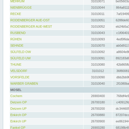
MEHRUM
31010071
be05603a
NIENBRÜGGE
31010044
864a8111
RECKE
31010011
7af19499
RODENBERGER AUE-OST
31010051
6288de60
RODENBERGER AUE-WEST
31010052
eb24b5a3
RUSBEND
31010043
c1f06401
RÜHEN
31010093
4ed5f6da
SEHNDE
31010070
ab0d9117
SÜLFELD OW
31010092
a8604e8f
SÜLFELD UW
31010091
892183d6
THUNE
31010080
42b865fb
VELSDORF
3101012
36f80081
VORSFELDE
31010090
dbb2bb9f
WARBER GRABEN
31010040
2f1080ba
MOSEL
Cochem
26900400
768df4e9
Detzem OP
26700180
c40912fd
Detzem UP
26700200
dc344605
Enkirch OP
26700880
87207dcd
Enkirch UP
26700900
ee861944
Fankel OP
26900280
68198b48