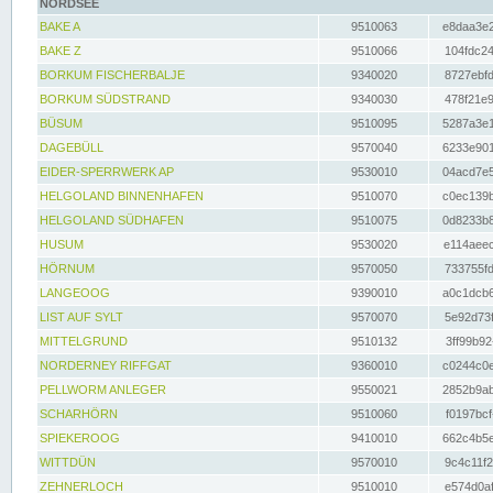
NORDSEE
BAKE A
9510063
e8daa3e2
BAKE Z
9510066
104fdc24
BORKUM FISCHERBALJE
9340020
8727ebfd
BORKUM SÜDSTRAND
9340030
478f21e9
BÜSUM
9510095
5287a3e1
DAGEBÜLL
9570040
6233e901
EIDER-SPERRWERK AP
9530010
04acd7e5
HELGOLAND BINNENHAFEN
9510070
c0ec139b
HELGOLAND SÜDHAFEN
9510075
0d8233b8
HUSUM
9530020
e114aeec
HÖRNUM
9570050
733755fd
LANGEOOG
9390010
a0c1dcb6
LIST AUF SYLT
9570070
5e92d73f
MITTELGRUND
9510132
3ff99b92
NORDERNEY RIFFGAT
9360010
c0244c0e
PELLWORM ANLEGER
9550021
2852b9ab
SCHARHÖRN
9510060
f0197bcf
SPIEKEROOG
9410010
662c4b5e
WITTDÜN
9570010
9c4c11f2
ZEHNERLOCH
9510010
e574d0af