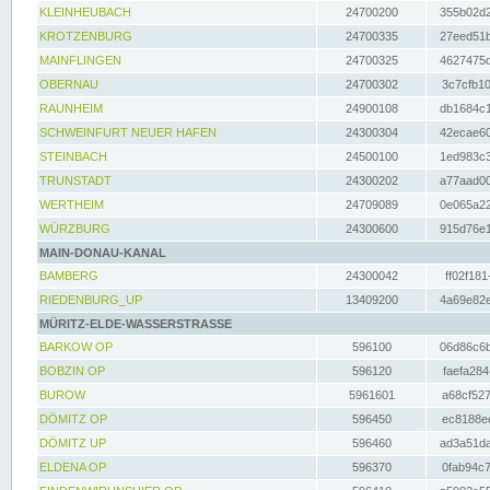
KLEINHEUBACH
24700200
355b02d2
KROTZENBURG
24700335
27eed51b
MAINFLINGEN
24700325
4627475d
OBERNAU
24700302
3c7cfb10
RAUNHEIM
24900108
db1684c1
SCHWEINFURT NEUER HAFEN
24300304
42ecae60
STEINBACH
24500100
1ed983c3
TRUNSTADT
24300202
a77aad00
WERTHEIM
24709089
0e065a22
WÜRZBURG
24300600
915d76e1
MAIN-DONAU-KANAL
BAMBERG
24300042
ff02f181
RIEDENBURG_UP
13409200
4a69e82e
MÜRITZ-ELDE-WASSERSTRASSE
BARKOW OP
596100
06d86c6b
BOBZIN OP
596120
faefa284
BUROW
5961601
a68cf527
DÖMITZ OP
596450
ec8188ee
DÖMITZ UP
596460
ad3a51da
ELDENA OP
596370
0fab94c7