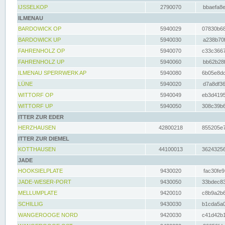
IJSSELKOP
2790070
bbaefa8e
ILMENAU
BARDOWICK OP
5940029
07830b68
BARDOWICK UP
5940030
a238b70f
FAHRENHOLZ OP
5940070
c33c3667
FAHRENHOLZ UP
5940060
bb62b28f
ILMENAU SPERRWERK AP
5940080
6b05e8dc
LÜNE
5940020
d7a8df36
WITTORF OP
5940049
eb3d4195
WITTORF UP
5940050
308c39b6
ITTER ZUR EDER
HERZHAUSEN
42800218
855205e7
ITTER ZUR DIEMEL
KOTTHAUSEN
44100013
36243256
JADE
HOOKSIELPLATE
9430020
fac30fe9
JADE-WESER-PORT
9430050
33bdec83
MELLUMPLATE
9420010
c8b9a2b6
SCHILLIG
9430030
b1cda5a0
WANGEROOGE NORD
9420030
c41d42b1