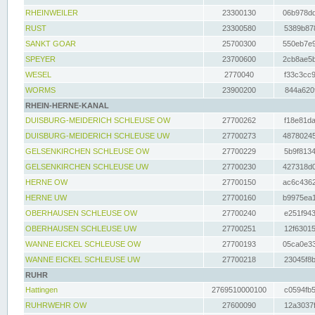
RHEINWEILER
23300130
06b978dd
RUST
23300580
5389b878
SANKT GOAR
25700300
550eb7e9
SPEYER
23700600
2cb8ae5b
WESEL
2770040
f33c3cc9
WORMS
23900200
844a620f
RHEIN-HERNE-KANAL
DUISBURG-MEIDERICH SCHLEUSE OW
27700262
f18e81da
DUISBURG-MEIDERICH SCHLEUSE UW
27700273
48780245
GELSENKIRCHEN SCHLEUSE OW
27700229
5b9f8134
GELSENKIRCHEN SCHLEUSE UW
27700230
427318d0
HERNE OW
27700150
ac6c4362
HERNE UW
27700160
b9975ea1
OBERHAUSEN SCHLEUSE OW
27700240
e251f943
OBERHAUSEN SCHLEUSE UW
27700251
12f63015
WANNE EICKEL SCHLEUSE OW
27700193
05ca0e33
WANNE EICKEL SCHLEUSE UW
27700218
23045f8b
RUHR
Hattingen
2769510000100
c0594fb5
RUHRWEHR OW
27600090
12a3037f