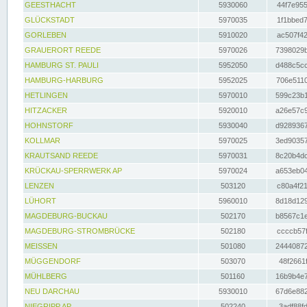
GEESTHACHT
5930060
44f7e955
GLÜCKSTADT
5970035
1f1bbed7
GORLEBEN
5910020
ac507f42
GRAUERORT REEDE
5970026
7398029b
HAMBURG ST. PAULI
5952050
d488c5cc
HAMBURG-HARBURG
5952025
706e5110
HETLINGEN
5970010
599c23b1
HITZACKER
5920010
a26e57c9
HOHNSTORF
5930040
d9289367
KOLLMAR
5970025
3ed90357
KRAUTSAND REEDE
5970031
8c20b4dc
KRÜCKAU-SPERRWERK AP
5970024
a653eb04
LENZEN
503120
c80a4f21
LÜHORT
5960010
8d18d129
MAGDEBURG-BUCKAU
502170
b8567c1e
MAGDEBURG-STROMBRÜCKE
502180
ccccb57f
MEISSEN
501080
24440872
MÜGGENDORF
503070
48f2661f
MÜHLBERG
501160
16b9b4e7
NEU DARCHAU
5930010
67d6e882
NIEGRIPP AP
502240
3adf88fd