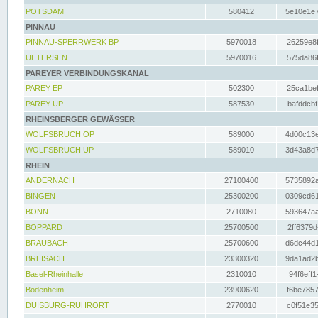
POTSDAM
580412
5e10e1e7
PINNAU
PINNAU-SPERRWERK BP
5970018
26259e8f
UETERSEN
5970016
575da86f
PAREYER VERBINDUNGSKANAL
PAREY EP
502300
25ca1bef
PAREY UP
587530
bafddcbf
RHEINSBERGER GEWÄSSER
WOLFSBRUCH OP
589000
4d00c13e
WOLFSBRUCH UP
589010
3d43a8d7
RHEIN
ANDERNACH
27100400
5735892a
BINGEN
25300200
0309cd61
BONN
2710080
593647aa
BOPPARD
25700500
2ff6379d
BRAUBACH
25700600
d6dc44d1
BREISACH
23300320
9da1ad2b
Basel-Rheinhalle
2310010
94f6eff1
Bodenheim
23900620
f6be7857
DUISBURG-RUHRORT
2770010
c0f51e35