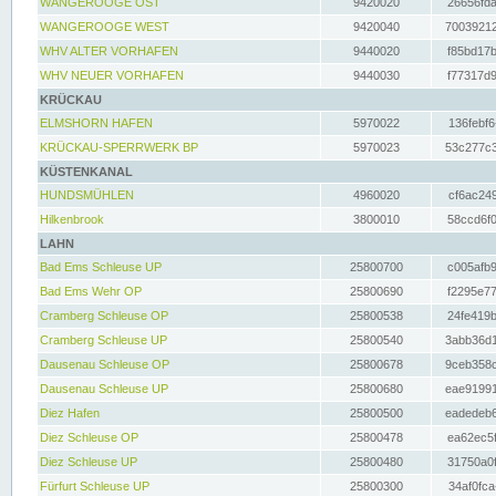
WANGEROOGE OST
9420020
26656fda
WANGEROOGE WEST
9420040
70039212
WHV ALTER VORHAFEN
9440020
f85bd17b
WHV NEUER VORHAFEN
9440030
f77317d9
KRÜCKAU
ELMSHORN HAFEN
5970022
136febf6
KRÜCKAU-SPERRWERK BP
5970023
53c277c3
KÜSTENKANAL
HUNDSMÜHLEN
4960020
cf6ac249
Hilkenbrook
3800010
58ccd6f0
LAHN
Bad Ems Schleuse UP
25800700
c005afb9
Bad Ems Wehr OP
25800690
f2295e77
Cramberg Schleuse OP
25800538
24fe419b
Cramberg Schleuse UP
25800540
3abb36d1
Dausenau Schleuse OP
25800678
9ceb358c
Dausenau Schleuse UP
25800680
eae91991
Diez Hafen
25800500
eadedeb6
Diez Schleuse OP
25800478
ea62ec5f
Diez Schleuse UP
25800480
31750a0f
Fürfurt Schleuse UP
25800300
34af0fca