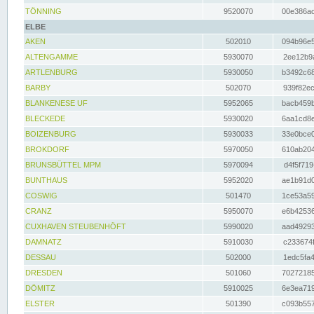
TÖNNING
9520070
00e386ac
ELBE
AKEN
502010
094b96e5
ALTENGAMME
5930070
2ee12b9a
ARTLENBURG
5930050
b3492c68
BARBY
502070
939f82ec
BLANKENESE UF
5952065
bacb459b
BLECKEDE
5930020
6aa1cd8e
BOIZENBURG
5930033
33e0bce0
BROKDORF
5970050
610ab204
BRUNSBÜTTEL MPM
5970094
d4f5f719
BUNTHAUS
5952020
ae1b91d0
COSWIG
501470
1ce53a59
CRANZ
5950070
e6b42536
CUXHAVEN STEUBENHÖFT
5990020
aad49293
DAMNATZ
5910030
c233674f
DESSAU
502000
1edc5fa4
DRESDEN
501060
70272185
DÖMITZ
5910025
6e3ea719
ELSTER
501390
c093b557