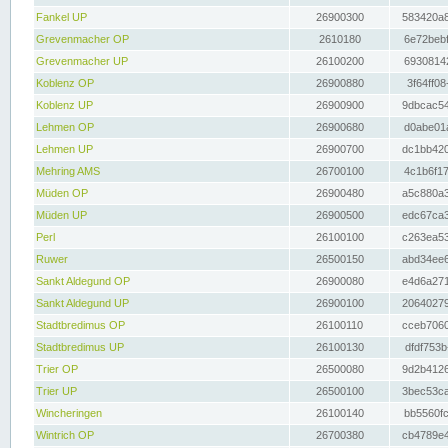
Fankel UP
26900300
583420a8
Grevenmacher OP
2610180
6e72bebf
Grevenmacher UP
26100200
69308142
Koblenz OP
26900880
3f64ff08
Koblenz UP
26900900
9dbcac54
Lehmen OP
26900680
d0abe01a
Lehmen UP
26900700
dc1bb420
Mehring AMS
26700100
4c1b6f17
Müden OP
26900480
a5c880a3
Müden UP
26900500
edc67ca3
Perl
26100100
c263ea53
Ruwer
26500150
abd34ee6
Sankt Aldegund OP
26900080
e4d6a271
Sankt Aldegund UP
26900100
20640279
Stadtbredimus OP
26100110
cceb7060
Stadtbredimus UP
26100130
dfdf753b
Trier OP
26500080
9d2b4126
Trier UP
26500100
3bec53ca
Wincheringen
26100140
bb5560fc
Wintrich OP
26700380
cb4789e4