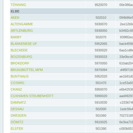
TÖNNING
9520070
00e386ac
ELBE
AKEN
502010
094b96e5
ALTENGAMME
5930070
2ee12b9a
ARTLENBURG
5930050
b3492c68
BARBY
502070
939f82ec
BLANKENESE UF
5952065
bacb459b
BLECKEDE
5930020
6aa1cd8e
BOIZENBURG
5930033
33e0bce0
BROKDORF
5970050
610ab204
BRUNSBÜTTEL MPM
5970094
d4f5f719
BUNTHAUS
5952020
ae1b91d0
COSWIG
501470
1ce53a59
CRANZ
5950070
e6b42536
CUXHAVEN STEUBENHÖFT
5990020
aad49293
DAMNATZ
5910030
c233674f
DESSAU
502000
1edc5fa4
DRESDEN
501060
70272185
DÖMITZ
5910025
6e3ea719
ELSTER
501390
c093b557