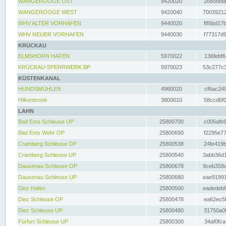
WANGEROOGE OST
9420020
26656fda
WANGEROOGE WEST
9420040
70039212
WHV ALTER VORHAFEN
9440020
f85bd17b
WHV NEUER VORHAFEN
9440030
f77317d9
KRÜCKAU
ELMSHORN HAFEN
5970022
136febf6
KRÜCKAU-SPERRWERK BP
5970023
53c277c3
KÜSTENKANAL
HUNDSMÜHLEN
4960020
cf6ac249
Hilkenbrook
3800010
58ccd6f0
LAHN
Bad Ems Schleuse UP
25800700
c005afb9
Bad Ems Wehr OP
25800690
f2295e77
Cramberg Schleuse OP
25800538
24fe419b
Cramberg Schleuse UP
25800540
3abb36d1
Dausenau Schleuse OP
25800678
9ceb358c
Dausenau Schleuse UP
25800680
eae91991
Diez Hafen
25800500
eadedeb6
Diez Schleuse OP
25800478
ea62ec5f
Diez Schleuse UP
25800480
31750a0f
Fürfurt Schleuse UP
25800300
34af0fca