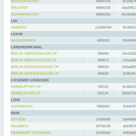
HERRENHAUSEN
48800108
8134af78
NEUSTADT
48800200
dda39817
SCHWARMSTEDT
48800301
8e16bd66
LEK
KRIMPEN
123456784
f5c96f13
LESUM
WASSERHORST
4930010
76844306
LANDWEHRKANAL
BERLIN-OBERSCHLEUSE OP
586600
24ce3282
BERLIN-OBERSCHLEUSE UP
586610
c42ad3df
BERLIN-UNTERSCHLEUSE OP
586620
503ad891
BERLIN-UNTERSCHLEUSE UP
586630
d198c901
LYCHENER GEWÄSSER
HIMMELPFORT OP
581110
bcdfa310
HIMMELPFORT UP
581120
9592d736
LÜHE
HORNEBURG
5960020
3244d787
MAIN
ASTHEIM
24300406
3de69bf8
FAULBACH
24700109
a919f57f
FRANKFURT OSTHAFEN
24700404
66ff3eb4