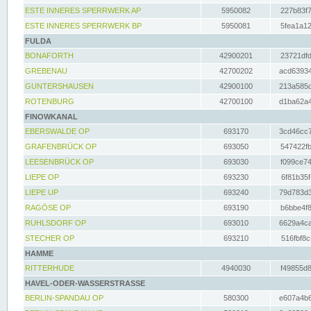
ESTE INNERES SPERRWERK AP
5950082
227b83f7
ESTE INNERES SPERRWERK BP
5950081
5fea1a12
FULDA
BONAFORTH
42900201
23721dfd
GREBENAU
42700202
acd63934
GUNTERSHAUSEN
42900100
213a585d
ROTENBURG
42700100
d1ba62a4
FINOWKANAL
EBERSWALDE OP
693170
3cd46cc7
GRAFENBRÜCK OP
693050
547422fb
LEESENBRÜCK OP
693030
f099ce74
LIEPE OP
693230
6f81b35f
LIEPE UP
693240
79d783d3
RAGÖSE OP
693190
b6bbe4f8
RUHLSDORF OP
693010
6629a4ca
STECHER OP
693210
516fbf8c
HAMME
RITTERHUDE
4940030
f49855d8
HAVEL-ODER-WASSERSTRASSE
BERLIN-SPANDAU OP
580300
e607a4b6