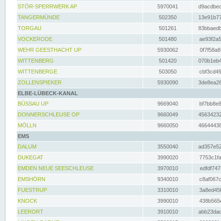
STÖR-SPERRWERK AP
5970041
d9acdbec
TANGERMÜNDE
502350
13e91b77
TORGAU
501261
83bbaedb
VOCKERODE
501480
ae93f2a5
WEHR GEESTHACHT UP
5930062
0f7f58a8
WITTENBERG
501420
070b1eb4
WITTENBERGE
503050
cbf3cd49
ZOLLENSPIEKER
5930090
3de8ea26
ELBE-LÜBECK-KANAL
BÜSSAU UP
9669040
bf7bb8e8
DONNERSCHLEUSE OP
9660049
45634232
MÖLLN
9660050
46644438
EMS
DALUM
3550040
ad357e52
DUKEGAT
3990020
7753c1fa
EMDEN NEUE SEESCHLEUSE
3970010
edfdf747
EMSHÖRN
9340010
c8af067c
FUESTRUP
3310010
3a8ed45f
KNOCK
3990010
438b565e
LEERORT
3910010
abb23dad