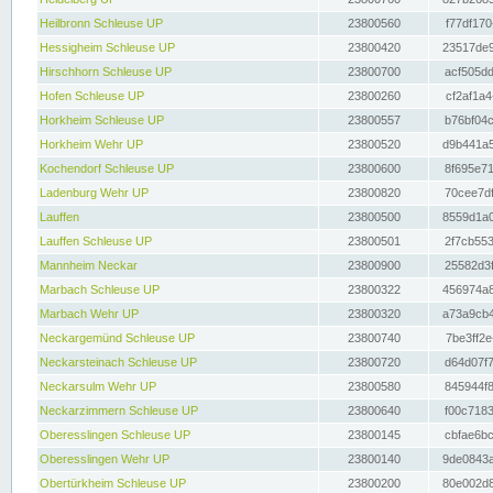
Heilbronn Schleuse UP
23800560
f77df170
Hessigheim Schleuse UP
23800420
23517de9
Hirschhorn Schleuse UP
23800700
acf505dd
Hofen Schleuse UP
23800260
cf2af1a4
Horkheim Schleuse UP
23800557
b76bf04c
Horkheim Wehr UP
23800520
d9b441a5
Kochendorf Schleuse UP
23800600
8f695e71
Ladenburg Wehr UP
23800820
70cee7df
Lauffen
23800500
8559d1a0
Lauffen Schleuse UP
23800501
2f7cb553
Mannheim Neckar
23800900
25582d3f
Marbach Schleuse UP
23800322
456974a8
Marbach Wehr UP
23800320
a73a9cb4
Neckargemünd Schleuse UP
23800740
7be3ff2e
Neckarsteinach Schleuse UP
23800720
d64d07f7
Neckarsulm Wehr UP
23800580
845944f8
Neckarzimmern Schleuse UP
23800640
f00c7183
Oberesslingen Schleuse UP
23800145
cbfae6bc
Oberesslingen Wehr UP
23800140
9de0843a
Obertürkheim Schleuse UP
23800200
80e002d8