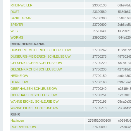
RHEINWEILER
23300130
06b978dd
RUST
23300580
5389b878
SANKT GOAR
25700300
550eb7e9
SPEYER
23700600
2cb8ae5b
WESEL
2770040
f33c3cc9
WORMS
23900200
844a620f
RHEIN-HERNE-KANAL
DUISBURG-MEIDERICH SCHLEUSE OW
27700262
f18e81da
DUISBURG-MEIDERICH SCHLEUSE UW
27700273
48780245
GELSENKIRCHEN SCHLEUSE OW
27700229
5b9f8134
GELSENKIRCHEN SCHLEUSE UW
27700230
427318d0
HERNE OW
27700150
ac6c4362
HERNE UW
27700160
b9975ea1
OBERHAUSEN SCHLEUSE OW
27700240
e251f943
OBERHAUSEN SCHLEUSE UW
27700251
12f63015
WANNE EICKEL SCHLEUSE OW
27700193
05ca0e33
WANNE EICKEL SCHLEUSE UW
27700218
23045f8b
RUHR
Hattingen
2769510000100
c0594fb5
RUHRWEHR OW
27600090
12a3037f