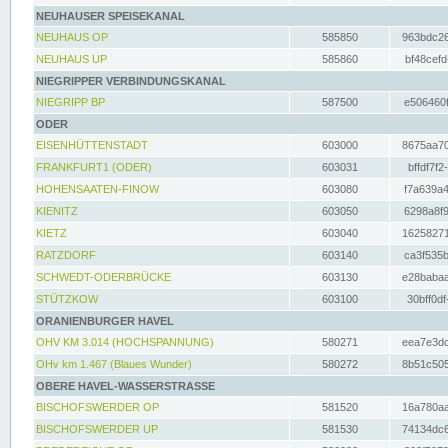
NEUHAUSER SPEISEKANAL
NEUHAUS OP
585850
963bdc26
NEUHAUS UP
585860
bf48cefd
NIEGRIPPER VERBINDUNGSKANAL
NIEGRIPP BP
587500
e506460f
ODER
EISENHÜTTENSTADT
603000
8675aa70
FRANKFURT1 (ODER)
603031
bffdf7f2
HOHENSAATEN-FINOW
603080
f7a639a4
KIENITZ
603050
6298a8f9
KIETZ
603040
16258271
RATZDORF
603140
ca3f535b
SCHWEDT-ODERBRÜCKE
603130
e28babaa
STÜTZKOW
603100
30bff0df
ORANIENBURGER HAVEL
OHV KM 3.014 (HOCHSPANNUNG)
580271
eea7e3dc
OHv km 1.467 (Blaues Wunder)
580272
8b51c505
OBERE HAVEL-WASSERSTRASSE
BISCHOFSWERDER OP
581520
16a780aa
BISCHOFSWERDER UP
581530
74134dc6