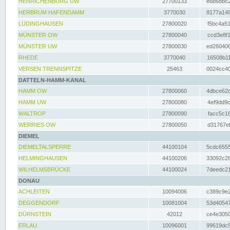
HENRICHENBURG UW
27700133
e6b68bc2
HERBRUM HAFENDAMM
3770030
8177a148
LÜDINGHAUSEN
27800020
f5bc4a51
MÜNSTER OW
27800040
ccd3e8f1
MÜNSTER UW
27800030
ed260406
RHEDE
3770040
16508b11
VERSEN TRENNSPITZE
25463
0024cc40
DATTELN-HAMM-KANAL
HAMM OW
27800060
4dbce62d
HAMM UW
27800080
4ef9dd9c
WALTROP
27800090
facc5c16
WERRIES OW
27800050
d31767ef
DIEMEL
DIEMELTALSPERRE
44100104
5cdc6555
HELMINGHAUSEN
44100206
33092c28
WILHELMSBRÜCKE
44100024
7deedc21
DONAU
ACHLEITEN
10094006
c389c9e2
DEGGENDORF
10081004
53d40547
DÜRNSTEIN
42012
ce4e3050
ERLAU
10096001
99619dc5