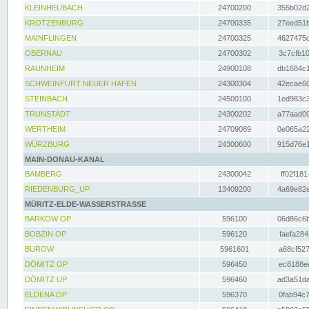
KLEINHEUBACH
24700200
355b02d2
KROTZENBURG
24700335
27eed51b
MAINFLINGEN
24700325
4627475d
OBERNAU
24700302
3c7cfb10
RAUNHEIM
24900108
db1684c1
SCHWEINFURT NEUER HAFEN
24300304
42ecae60
STEINBACH
24500100
1ed983c3
TRUNSTADT
24300202
a77aad00
WERTHEIM
24709089
0e065a22
WÜRZBURG
24300600
915d76e1
MAIN-DONAU-KANAL
BAMBERG
24300042
ff02f181
RIEDENBURG_UP
13409200
4a69e82e
MÜRITZ-ELDE-WASSERSTRASSE
BARKOW OP
596100
06d86c6b
BOBZIN OP
596120
faefa284
BUROW
5961601
a68cf527
DÖMITZ OP
596450
ec8188ee
DÖMITZ UP
596460
ad3a51da
ELDENA OP
596370
0fab94c7