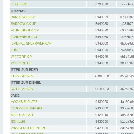
IJSSELKOP
2790070
bbaefa8e
ILMENAU
BARDOWICK OP
5940029
07830b68
BARDOWICK UP
5940030
a238b70f
FAHRENHOLZ OP
5940070
c33c3667
FAHRENHOLZ UP
5940060
bb62b28f
ILMENAU SPERRWERK AP
5940080
6b05e8dc
LÜNE
5940020
d7a8df36
WITTORF OP
5940049
eb3d4195
WITTORF UP
5940050
308c39b6
ITTER ZUR EDER
HERZHAUSEN
42800218
855205e7
ITTER ZUR DIEMEL
KOTTHAUSEN
44100013
36243256
JADE
HOOKSIELPLATE
9430020
fac30fe9
JADE-WESER-PORT
9430050
33bdec83
MELLUMPLATE
9420010
c8b9a2b6
SCHILLIG
9430030
b1cda5a0
WANGEROOGE NORD
9420030
c41d42b1