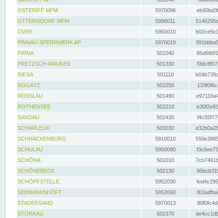
OSTERIFF MPM
5970096
eb90bd3f
OTTERNDORF MPM
5990011
5140295e
OVER
5950010
b02ce5c0
PINNAU-SPERRWERK AP
5970019
391bbba5
PIRNA
501040
85d686f1
PRETZSCH-MAUKEN
501330
f3dc8f07
RIESA
501110
b04b739d
ROGÄTZ
502250
133f0f6c
ROSSLAU
501490
e97116a4
ROTHENSEE
502210
e30f2e83
SANDAU
502430
f4c55f77
SCHARLEUK
503030
e32b0a28
SCHNACKENBURG
5910010
550e3885
SCHULAU
5950090
f3c6ee73
SCHÖNA
501010
7cb7461b
SCHÖNEBECK
502130
90bcb315
SCHÖPFSTELLE
5952030
fed4c295
SEEMANNSHÖFT
5952060
816affba
STADERSAND
5970013
80f0fc4d
STORKAU
502370
de4cc1db