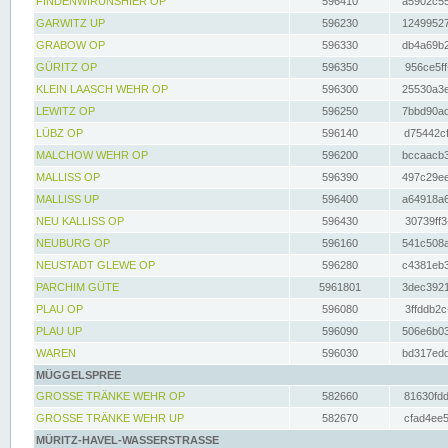
FINDENWIRUNSHIER OP
596410
a5902c55
GARWITZ UP
596230
12499527
GRABOW OP
596330
db4a69b2
GÜRITZ OP
596350
956ce5ff
KLEIN LAASCH WEHR OP
596300
25530a3e
LEWITZ OP
596250
7bbd90ad
LÜBZ OP
596140
d75442cf
MALCHOW WEHR OP
596200
bccaacb3
MALLISS OP
596390
497c29ee
MALLISS UP
596400
a64918a6
NEU KALLISS OP
596430
30739ff3
NEUBURG OP
596160
541c508a
NEUSTADT GLEWE OP
596280
c4381eb3
PARCHIM GÜTE
5961801
3dec3921
PLAU OP
596080
3ffddb2c
PLAU UP
596090
506e6b03
WAREN
596030
bd317edd
MÜGGELSPREE
GROSSE TRÄNKE WEHR OP
582660
81630fdd
GROSSE TRÄNKE WEHR UP
582670
cfad4ee5
MÜRITZ-HAVEL-WASSERSTRASSE