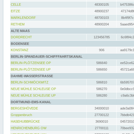
CELLE
48300105
b475386c
EITZE
48900237
47174d8f
MARKLENDORF
48700103
8b4f9f7c
RETHEM
48900204
5aaed954
ALTE MAAS
DORDRECHT
123456785
6c6f84c2
BODENSEE
KONSTANZ
906
aa9179c1
BERLIN-SPANDAUER-SCHIFFFAHRTSKANAL
BERLIN-PLÖTZENSEE OP
586640
ee52ce62
BERLIN-PLÖTZENSEE UP
586650
45721a68
DAHME-WASSERSTRASSE
BERLIN-SCHMÖCKWITZ
586810
6b595707
NEUE MÜHLE SCHLEUSE OP
586270
0e0dbcc9
NEUE MÜHLE SCHLEUSE UP
586280
c9a6c3bf
DORTMUND-EMS-KANAL
BERGESHÖVEDE
34000010
ade3a084
Groppenbruch
27700122
7bbdb421
HASEHUBBRÜCKE
3690010
04572010
HENRICHENBURG OW
27700111
70bee932