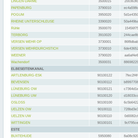
LINGEN-DARME
3500015
200363fc
PAPENBURG
3790010
ec4a598d
POGUM
3950020
5d1e4350
RHEINE UNTERSCHLEUSE
3390020
50a449ba
Rühle
3500070
15456f75
TERBORG
3910020
244cae8b
VERSEN WEHR OP
3730001
86f8dbab
VERSEN WEHRDURCHSTICH
3730010
6de43652
WEENER
3790020
aa6af4e6
Wachendorf
3500031
88698229
ELBESEITENKANAL
ARTLENBURG-ESK
90100122
7fec2f4f
BEVENSEN
90100112
b8997708
LÜNEBURG OW
90100121
c7364d1e
LÜNEBURG UW
90100120
d18033cd
OSLOSS
90100100
6c5b6422
UELZEN OW
90100111
728bd3e3
UELZEN UW
90100110
0d0082cf
WITTINGEN
90100101
9cf795ce
ESTE
BUXTEHUDE
5950080
8a08c920