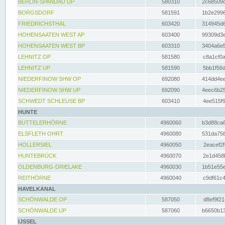
BERLIN-SPANDAU UP
580310
2c68509c
BORGSDORF
581591
1b2e2996
FRIEDRICHSTHAL
603420
314945d6
HOHENSAATEN WEST AP
603400
99309d3e
HOHENSAATEN WEST BP
603310
3404a6e5
LEHNITZ OP
581580
c8a1cf0a
LEHNITZ UP
581590
5bb1f56d
NIEDERFINOW SHW OP
692080
414dd4ee
NIEDERFINOW SHW UP
692090
4eec6b25
SCHWEDT SCHLEUSE BP
603410
4ee515f9
HUNTE
BUTTELERHÖRNE
4960060
b3d88ca6
ELSFLETH OHRT
4960080
531da758
HOLLERSIEL
4960050
2eacef2f
HUNTEBRÜCK
4960070
2e1d458b
OLDENBURG-DRIELAKE
4960030
1b51e55e
REITHÖRNE
4960040
c9df61c4
HAVELKANAL
SCHÖNWALDE OP
587050
d8ef9f21
SCHÖNWALDE UP
587060
b6650b13
IJSSEL