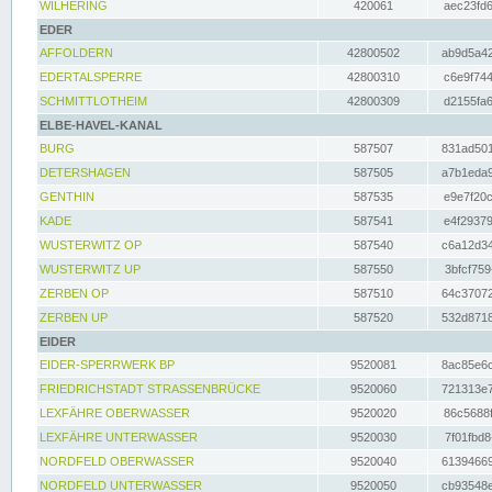
WILHERING
420061
aec23fd6
EDER
AFFOLDERN
42800502
ab9d5a42
EDERTALSPERRE
42800310
c6e9f744
SCHMITTLOTHEIM
42800309
d2155fa6
ELBE-HAVEL-KANAL
BURG
587507
831ad501
DETERSHAGEN
587505
a7b1eda9
GENTHIN
587535
e9e7f20c
KADE
587541
e4f29379
WUSTERWITZ OP
587540
c6a12d34
WUSTERWITZ UP
587550
3bfcf759
ZERBEN OP
587510
64c37072
ZERBEN UP
587520
532d8718
EIDER
EIDER-SPERRWERK BP
9520081
8ac85e6c
FRIEDRICHSTADT STRASSENBRÜCKE
9520060
721313e7
LEXFÄHRE OBERWASSER
9520020
86c5688f
LEXFÄHRE UNTERWASSER
9520030
7f01fbd8
NORDFELD OBERWASSER
9520040
61394669
NORDFELD UNTERWASSER
9520050
cb93548e