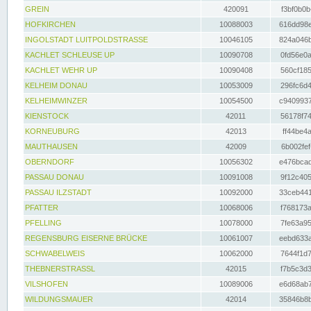
GREIN
420091
f3bf0b0b
HOFKIRCHEN
10088003
616dd98e
INGOLSTADT LUITPOLDSTRASSE
10046105
824a046b
KACHLET SCHLEUSE UP
10090708
0fd56e0a
KACHLET WEHR UP
10090408
560cf185
KELHEIM DONAU
10053009
296fc6d4
KELHEIMWINZER
10054500
c9409937
KIENSTOCK
42011
56178f74
KORNEUBURG
42013
ff44be4a
MAUTHAUSEN
42009
6b002fef
OBERNDORF
10056302
e476bcad
PASSAU DONAU
10091008
9f12c405
PASSAU ILZSTADT
10092000
33ceb441
PFATTER
10068006
f768173a
PFELLING
10078000
7fe63a95
REGENSBURG EISERNE BRÜCKE
10061007
eebd633a
SCHWABELWEIS
10062000
7644f1d7
THEBNERSTRASSL
42015
f7b5c3d3
VILSHOFEN
10089006
e6d68ab7
WILDUNGSMAUER
42014
35846b8b