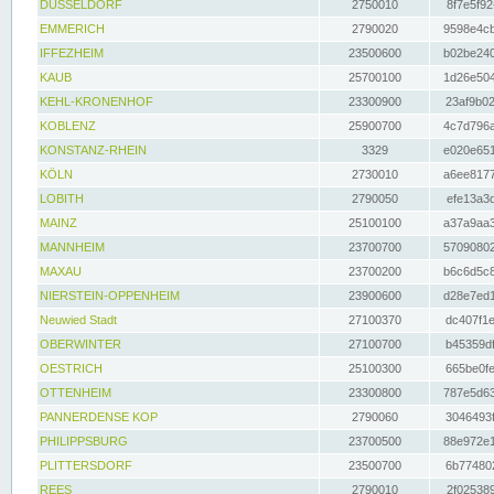
DÜSSELDORF
2750010
8f7e5f92
EMMERICH
2790020
9598e4cb
IFFEZHEIM
23500600
b02be240
KAUB
25700100
1d26e504
KEHL-KRONENHOF
23300900
23af9b02
KOBLENZ
25900700
4c7d796a
KONSTANZ-RHEIN
3329
e020e651
KÖLN
2730010
a6ee8177
LOBITH
2790050
efe13a3d
MAINZ
25100100
a37a9aa3
MANNHEIM
23700700
57090802
MAXAU
23700200
b6c6d5c8
NIERSTEIN-OPPENHEIM
23900600
d28e7ed1
Neuwied Stadt
27100370
dc407f1e
OBERWINTER
27100700
b45359df
OESTRICH
25100300
665be0fe
OTTENHEIM
23300800
787e5d63
PANNERDENSE KOP
2790060
3046493f
PHILIPPSBURG
23700500
88e972e1
PLITTERSDORF
23500700
6b774802
REES
2790010
2f025389