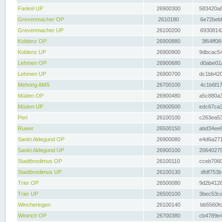
Fankel UP
26900300
583420a8
Grevenmacher OP
2610180
6e72bebf
Grevenmacher UP
26100200
69308142
Koblenz OP
26900880
3f64ff08
Koblenz UP
26900900
9dbcac54
Lehmen OP
26900680
d0abe01a
Lehmen UP
26900700
dc1bb420
Mehring AMS
26700100
4c1b6f17
Müden OP
26900480
a5c880a3
Müden UP
26900500
edc67ca3
Perl
26100100
c263ea53
Ruwer
26500150
abd34ee6
Sankt Aldegund OP
26900080
e4d6a271
Sankt Aldegund UP
26900100
20640279
Stadtbredimus OP
26100110
cceb7060
Stadtbredimus UP
26100130
dfdf753b
Trier OP
26500080
9d2b4126
Trier UP
26500100
3bec53ca
Wincheringen
26100140
bb5560fc
Wintrich OP
26700380
cb4789e4