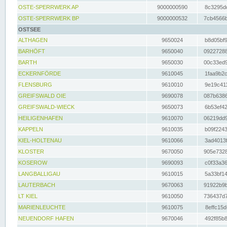
OSTE-SPERRWERK AP
9000000590
8c3295dc
OSTE-SPERRWERK BP
9000000532
7cb4566b
OSTSEE
ALTHAGEN
9650024
b8d05bf9
BARHÖFT
9650040
09227288
BARTH
9650030
00c33ed9
ECKERNFÖRDE
9610045
1faa9b2c
FLENSBURG
9610010
9e19c411
GREIFSWALD OIE
9690078
087b6386
GREIFSWALD-WIECK
9650073
6b53ef42
HEILIGENHAFEN
9610070
06219dd9
KAPPELN
9610035
b09f2243
KIEL-HOLTENAU
9610066
3ad4013f
KLOSTER
9670050
905e7328
KOSEROW
9690093
c0f33a36
LANGBALLIGAU
9610015
5a33bf14
LAUTERBACH
9670063
91922b9b
LT KIEL
9610050
736437d7
MARIENLEUCHTE
9610075
8effc15d
NEUENDORF HAFEN
9670046
492f85b8