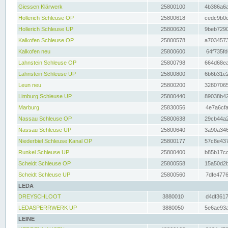
Giessen Klärwerk
25800100
4b386a6a
Hollerich Schleuse OP
25800618
cedc9b0c
Hollerich Schleuse UP
25800620
9beb7290
Kalkofen Schleuse OP
25800578
a7034573
Kalkofen neu
25800600
64f735fd
Lahnstein Schleuse OP
25800798
664d68ea
Lahnstein Schleuse UP
25800800
6b6b31e2
Leun neu
25800200
32807065
Limburg Schleuse UP
25800440
89038b42
Marburg
25830056
4e7a6cfa
Nassau Schleuse OP
25800638
29cb44a2
Nassau Schleuse UP
25800640
3a90a346
Niederbiel Schleuse Kanal OP
25800177
57c8e437
Runkel Schleuse UP
25800400
b85b17cc
Scheidt Schleuse OP
25800558
15a50d2b
Scheidt Schleuse UP
25800560
7dfe4776
LEDA
DREYSCHLOOT
3880010
d4df3617
LEDASPERRWERK UP
3880050
5e6ae93a
LEINE