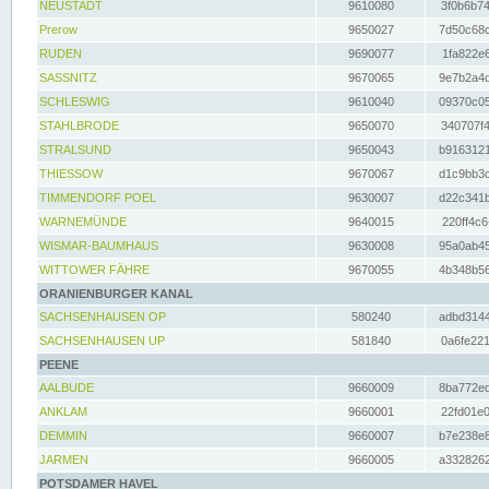
NEUSTADT
9610080
3f0b6b74
Prerow
9650027
7d50c68c
RUDEN
9690077
1fa822e6
SASSNITZ
9670065
9e7b2a4d
SCHLESWIG
9610040
09370c05
STAHLBRODE
9650070
340707f4
STRALSUND
9650043
b9163121
THIESSOW
9670067
d1c9bb3c
TIMMENDORF POEL
9630007
d22c341b
WARNEMÜNDE
9640015
220ff4c6
WISMAR-BAUMHAUS
9630008
95a0ab45
WITTOWER FÄHRE
9670055
4b348b56
ORANIENBURGER KANAL
SACHSENHAUSEN OP
580240
adbd3144
SACHSENHAUSEN UP
581840
0a6fe221
PEENE
AALBUDE
9660009
8ba772ed
ANKLAM
9660001
22fd01e0
DEMMIN
9660007
b7e238e8
JARMEN
9660005
a3328262
POTSDAMER HAVEL