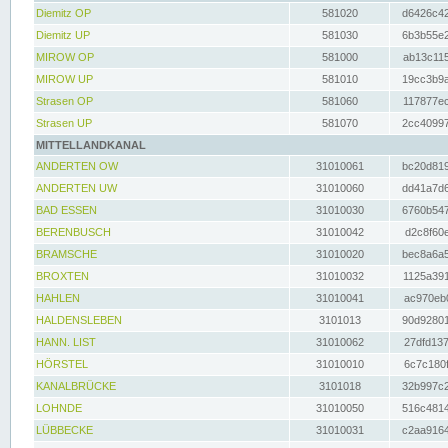
Diemitz OP
581020
d6426c42
Diemitz UP
581030
6b3b55e2
MIROW OP
581000
ab13c115
MIROW UP
581010
19cc3b9a
Strasen OP
581060
117877ec
Strasen UP
581070
2cc40997
MITTELLANDKANAL
ANDERTEN OW
31010061
bc20d819
ANDERTEN UW
31010060
dd41a7d6
BAD ESSEN
31010030
6760b547
BERENBUSCH
31010042
d2c8f60e
BRAMSCHE
31010020
bec8a6a5
BROXTEN
31010032
1125a391
HAHLEN
31010041
ac970eb0
HALDENSLEBEN
3101013
90d92801
HANN. LIST
31010062
27dfd137
HÖRSTEL
31010010
6c7c180f
KANALBRÜCKE
3101018
32b997c2
LOHNDE
31010050
516c4814
LÜBBECKE
31010031
c2aa9164