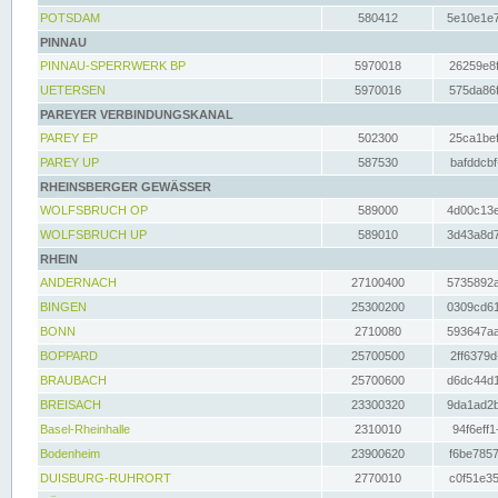
POTSDAM
580412
5e10e1e7
PINNAU
PINNAU-SPERRWERK BP
5970018
26259e8f
UETERSEN
5970016
575da86f
PAREYER VERBINDUNGSKANAL
PAREY EP
502300
25ca1bef
PAREY UP
587530
bafddcbf
RHEINSBERGER GEWÄSSER
WOLFSBRUCH OP
589000
4d00c13e
WOLFSBRUCH UP
589010
3d43a8d7
RHEIN
ANDERNACH
27100400
5735892a
BINGEN
25300200
0309cd61
BONN
2710080
593647aa
BOPPARD
25700500
2ff6379d
BRAUBACH
25700600
d6dc44d1
BREISACH
23300320
9da1ad2b
Basel-Rheinhalle
2310010
94f6eff1
Bodenheim
23900620
f6be7857
DUISBURG-RUHRORT
2770010
c0f51e35