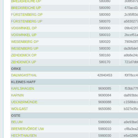
BREDEREICHE OP
580080
308f5979
BREDEREICHE UP
580090
470acd2a
FÜRSTENBERG OP
580060
2c95f83d
FÜRSTENBERG UP
580070
a5830277
VOßWINKEL OP
580000
09b422f7
VOßWINKEL UP
580010
2bcef51a
WESENBERG OP
580020
7909d3f7
WESENBERG UP
580030
da3b5de9
ZEHDENICK OP
580160
a9b8e24c
ZEHDENICK UP
580170
721d7dbf
ORKE
DALWIGKSTHAL
42840453
f0f78cc4
KLEINES HAFF
KARLSHAGEN
9690085
f53bb77f
KARNIN
9690084
da893bbd
UECKERMÜNDE
9690088
c1588dcc
WOLGAST
9650080
b327e35c
OSTE
BELUM
5980060
a9e93be0
BREMERVÖRDE UW
5980010
cf8a3ea2
HECHTHAUSEN
5980030
e5e02890