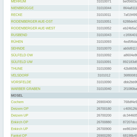
MEHRUM
31010071
be05603a
NIENBRÜGGE
31010044
864a8111
RECKE
31010011
7af19499
RODENBERGER AUE-OST
31010051
6288de60
RODENBERGER AUE-WEST
31010052
eb24b5a3
RUSBEND
31010043
c1f06401
RÜHEN
31010093
4ed5f6da
SEHNDE
31010070
ab0d9117
SÜLFELD OW
31010092
a8604e8f
SÜLFELD UW
31010091
892183d6
THUNE
31010080
42b865fb
VELSDORF
3101012
36f80081
VORSFELDE
31010090
dbb2bb9f
WARBER GRABEN
31010040
2f1080ba
MOSEL
Cochem
26900400
768df4e9
Detzem OP
26700180
c40912fd
Detzem UP
26700200
dc344605
Enkirch OP
26700880
87207dcd
Enkirch UP
26700900
ee861944
Fankel OP
26900280
68198b48