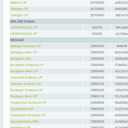
Wintrich UP
26700400
a392113c
Zeltingen OP
26700580
8b802863
Zeltingen UP
26700600
d867e7e9
MALZER KANAL
LIEBENWALDE OP
581540
3f8ceb6d
LIEBENWALDE UP
581550
a1cf60be
NECKAR
Aldingen Schleuse UP
23800280
dfdfb4ff
Beihingen Wehr UP
23800360
8a2e3048
Besigheim SKA
23800460
46d8ed02
Besigheim Schleuse UP
23800480
57db82c7
Besigheim Wehr UP
23800440
42c11b7a
Cannstatt Schleuse UP
23800240
7068d262
Deizisau Schleuse UP
23800120
c5b6243d
Esslingen Schleuse UP
23800180
130a3761
Esslingen Wehr OP
23800176
31c32a38
Feudenheim Schleuse UP
23800840
48a939b9
Gundelsheim UP
23800620
fc1072e4
Guttenbach Schleuse UP
23800660
bd36404b
Hassmersheim AMS
23800630
0e1b8ae0
Heidelberg UP
23800760
827b2685