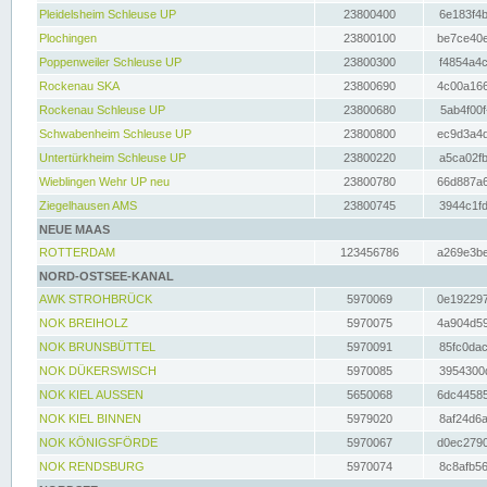
Pleidelsheim Schleuse UP
23800400
6e183f4b
Plochingen
23800100
be7ce40e
Poppenweiler Schleuse UP
23800300
f4854a4c
Rockenau SKA
23800690
4c00a166
Rockenau Schleuse UP
23800680
5ab4f00f
Schwabenheim Schleuse UP
23800800
ec9d3a4d
Untertürkheim Schleuse UP
23800220
a5ca02fb
Wieblingen Wehr UP neu
23800780
66d887a6
Ziegelhausen AMS
23800745
3944c1fd
NEUE MAAS
ROTTERDAM
123456786
a269e3be
NORD-OSTSEE-KANAL
AWK STROHBRÜCK
5970069
0e192297
NOK BREIHOLZ
5970075
4a904d59
NOK BRUNSBÜTTEL
5970091
85fc0dac
NOK DÜKERSWISCH
5970085
3954300d
NOK KIEL AUSSEN
5650068
6dc44585
NOK KIEL BINNEN
5979020
8af24d6a
NOK KÖNIGSFÖRDE
5970067
d0ec2790
NOK RENDSBURG
5970074
8c8afb56