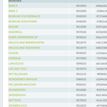
NORDSEE
BAKE A
9510063
e8daa3e2
BAKE Z
9510066
104fdc24
BORKUM FISCHERBALJE
9340020
8727ebfd
BORKUM SÜDSTRAND
9340030
478f21e9
BÜSUM
9510095
5287a3e1
DAGEBÜLL
9570040
6233e901
EIDER-SPERRWERK AP
9530010
04acd7e5
HELGOLAND BINNENHAFEN
9510070
c0ec139b
HELGOLAND SÜDHAFEN
9510075
0d8233b8
HUSUM
9530020
e114aeec
HÖRNUM
9570050
733755fd
LANGEOOG
9390010
a0c1dcb6
LIST AUF SYLT
9570070
5e92d73f
MITTELGRUND
9510132
3ff99b92
NORDERNEY RIFFGAT
9360010
c0244c0e
PELLWORM ANLEGER
9550021
2852b9ab
SCHARHÖRN
9510060
f0197bcf
SPIEKEROOG
9410010
662c4b5e
WITTDÜN
9570010
9c4c11f2
ZEHNERLOCH
9510010
e574d0af