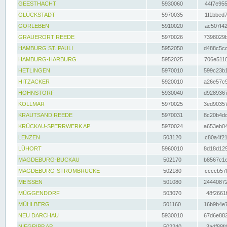
GEESTHACHT
5930060
44f7e955
GLÜCKSTADT
5970035
1f1bbed7
GORLEBEN
5910020
ac507f42
GRAUERORT REEDE
5970026
7398029b
HAMBURG ST. PAULI
5952050
d488c5cc
HAMBURG-HARBURG
5952025
706e5110
HETLINGEN
5970010
599c23b1
HITZACKER
5920010
a26e57c9
HOHNSTORF
5930040
d9289367
KOLLMAR
5970025
3ed90357
KRAUTSAND REEDE
5970031
8c20b4dc
KRÜCKAU-SPERRWERK AP
5970024
a653eb04
LENZEN
503120
c80a4f21
LÜHORT
5960010
8d18d129
MAGDEBURG-BUCKAU
502170
b8567c1e
MAGDEBURG-STROMBRÜCKE
502180
ccccb57f
MEISSEN
501080
24440872
MÜGGENDORF
503070
48f2661f
MÜHLBERG
501160
16b9b4e7
NEU DARCHAU
5930010
67d6e882
NIEGRIPP AP
502240
3adf88fd