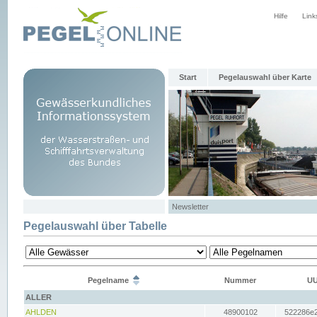
Hilfe
Link
Start
Pegelauswahl über Karte
Newsletter
Pegelauswahl über Tabelle
Pegelname
Nummer
UU
ALLER
AHLDEN
48900102
522286e2