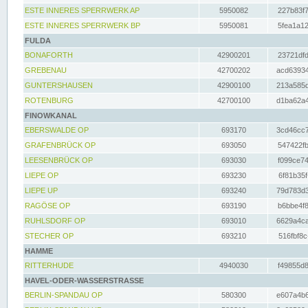
ESTE INNERES SPERRWERK AP
5950082
227b83f7
ESTE INNERES SPERRWERK BP
5950081
5fea1a12
FULDA
BONAFORTH
42900201
23721dfd
GREBENAU
42700202
acd63934
GUNTERSHAUSEN
42900100
213a585d
ROTENBURG
42700100
d1ba62a4
FINOWKANAL
EBERSWALDE OP
693170
3cd46cc7
GRAFENBRÜCK OP
693050
547422fb
LEESENBRÜCK OP
693030
f099ce74
LIEPE OP
693230
6f81b35f
LIEPE UP
693240
79d783d3
RAGÖSE OP
693190
b6bbe4f8
RUHLSDORF OP
693010
6629a4ca
STECHER OP
693210
516fbf8c
HAMME
RITTERHUDE
4940030
f49855d8
HAVEL-ODER-WASSERSTRASSE
BERLIN-SPANDAU OP
580300
e607a4b6