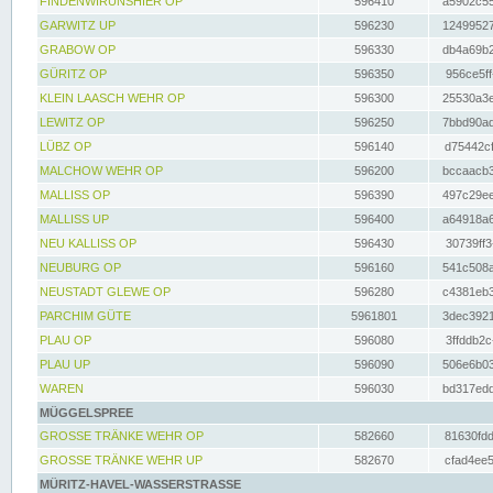
FINDENWIRUNSHIER OP
596410
a5902c55
GARWITZ UP
596230
12499527
GRABOW OP
596330
db4a69b2
GÜRITZ OP
596350
956ce5ff
KLEIN LAASCH WEHR OP
596300
25530a3e
LEWITZ OP
596250
7bbd90ad
LÜBZ OP
596140
d75442cf
MALCHOW WEHR OP
596200
bccaacb3
MALLISS OP
596390
497c29ee
MALLISS UP
596400
a64918a6
NEU KALLISS OP
596430
30739ff3
NEUBURG OP
596160
541c508a
NEUSTADT GLEWE OP
596280
c4381eb3
PARCHIM GÜTE
5961801
3dec3921
PLAU OP
596080
3ffddb2c
PLAU UP
596090
506e6b03
WAREN
596030
bd317edd
MÜGGELSPREE
GROSSE TRÄNKE WEHR OP
582660
81630fdd
GROSSE TRÄNKE WEHR UP
582670
cfad4ee5
MÜRITZ-HAVEL-WASSERSTRASSE