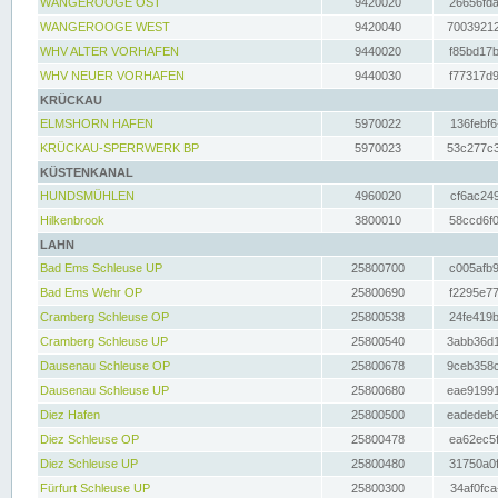
WANGEROOGE OST
9420020
26656fda
WANGEROOGE WEST
9420040
70039212
WHV ALTER VORHAFEN
9440020
f85bd17b
WHV NEUER VORHAFEN
9440030
f77317d9
KRÜCKAU
ELMSHORN HAFEN
5970022
136febf6
KRÜCKAU-SPERRWERK BP
5970023
53c277c3
KÜSTENKANAL
HUNDSMÜHLEN
4960020
cf6ac249
Hilkenbrook
3800010
58ccd6f0
LAHN
Bad Ems Schleuse UP
25800700
c005afb9
Bad Ems Wehr OP
25800690
f2295e77
Cramberg Schleuse OP
25800538
24fe419b
Cramberg Schleuse UP
25800540
3abb36d1
Dausenau Schleuse OP
25800678
9ceb358c
Dausenau Schleuse UP
25800680
eae91991
Diez Hafen
25800500
eadedeb6
Diez Schleuse OP
25800478
ea62ec5f
Diez Schleuse UP
25800480
31750a0f
Fürfurt Schleuse UP
25800300
34af0fca