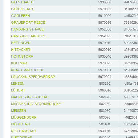
GEESTHACHT
5930060
44f7e955
GLÜCKSTADT
5970035
1f1bbed7
GORLEBEN
5910020
ac507f42
GRAUERORT REEDE
5970026
7398029b
HAMBURG ST. PAULI
5952050
d488c5cc
HAMBURG-HARBURG
5952025
706e5110
HETLINGEN
5970010
599c23b1
HITZACKER
5920010
a26e57c9
HOHNSTORF
5930040
d9289367
KOLLMAR
5970025
3ed90357
KRAUTSAND REEDE
5970031
8c20b4dc
KRÜCKAU-SPERRWERK AP
5970024
a653eb04
LENZEN
503120
c80a4f21
LÜHORT
5960010
8d18d129
MAGDEBURG-BUCKAU
502170
b8567c1e
MAGDEBURG-STROMBRÜCKE
502180
ccccb57f
MEISSEN
501080
24440872
MÜGGENDORF
503070
48f2661f
MÜHLBERG
501160
16b9b4e7
NEU DARCHAU
5930010
67d6e882
NIEGRIPP AP
502240
3adf88fd