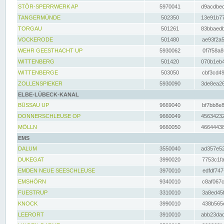
STÖR-SPERRWERK AP
5970041
d9acdbec
TANGERMÜNDE
502350
13e91b77
TORGAU
501261
83bbaedb
VOCKERODE
501480
ae93f2a5
WEHR GEESTHACHT UP
5930062
0f7f58a8
WITTENBERG
501420
070b1eb4
WITTENBERGE
503050
cbf3cd49
ZOLLENSPIEKER
5930090
3de8ea26
ELBE-LÜBECK-KANAL
BÜSSAU UP
9669040
bf7bb8e8
DONNERSCHLEUSE OP
9660049
45634232
MÖLLN
9660050
46644438
EMS
DALUM
3550040
ad357e52
DUKEGAT
3990020
7753c1fa
EMDEN NEUE SEESCHLEUSE
3970010
edfdf747
EMSHÖRN
9340010
c8af067c
FUESTRUP
3310010
3a8ed45f
KNOCK
3990010
438b565e
LEERORT
3910010
abb23dad