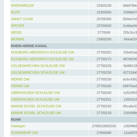
RHEINWEILER
23300130
06b978dd
RUST
23300580
5389b878
SANKT GOAR
25700300
550eb7e9
SPEYER
23700600
2cb8ae5b
WESEL
2770040
f33c3cc9
WORMS
23900200
844a620f
RHEIN-HERNE-KANAL
DUISBURG-MEIDERICH SCHLEUSE OW
27700262
f18e81da
DUISBURG-MEIDERICH SCHLEUSE UW
27700273
48780245
GELSENKIRCHEN SCHLEUSE OW
27700229
5b9f8134
GELSENKIRCHEN SCHLEUSE UW
27700230
427318d0
HERNE OW
27700150
ac6c4362
HERNE UW
27700160
b9975ea1
OBERHAUSEN SCHLEUSE OW
27700240
e251f943
OBERHAUSEN SCHLEUSE UW
27700251
12f63015
WANNE EICKEL SCHLEUSE OW
27700193
05ca0e33
WANNE EICKEL SCHLEUSE UW
27700218
23045f8b
RUHR
Hattingen
2769510000100
c0594fb5
RUHRWEHR OW
27600090
12a3037f