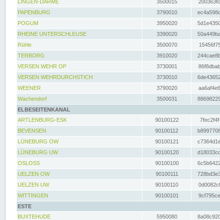
LINGEN-DARME
3500015
200363fc
PAPENBURG
3790010
ec4a598d
POGUM
3950020
5d1e4350
RHEINE UNTERSCHLEUSE
3390020
50a449ba
Rühle
3500070
15456f75
TERBORG
3910020
244cae8b
VERSEN WEHR OP
3730001
86f8dbab
VERSEN WEHRDURCHSTICH
3730010
6de43652
WEENER
3790020
aa6af4e6
Wachendorf
3500031
88698229
ELBESEITENKANAL
ARTLENBURG-ESK
90100122
7fec2f4f
BEVENSEN
90100112
b8997708
LÜNEBURG OW
90100121
c7364d1e
LÜNEBURG UW
90100120
d18033cd
OSLOSS
90100100
6c5b6422
UELZEN OW
90100111
728bd3e3
UELZEN UW
90100110
0d0082cf
WITTINGEN
90100101
9cf795ce
ESTE
BUXTEHUDE
5950080
8a08c920