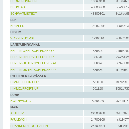
HERRENHAUSEN
48800108
8134af78
NEUSTADT
48800200
dda39817
SCHWARMSTEDT
48800301
8e16bd66
LEK
KRIMPEN
123456784
f5c96f13
LESUM
WASSERHORST
4930010
76844306
LANDWEHRKANAL
BERLIN-OBERSCHLEUSE OP
586600
24ce3282
BERLIN-OBERSCHLEUSE UP
586610
c42ad3df
BERLIN-UNTERSCHLEUSE OP
586620
503ad891
BERLIN-UNTERSCHLEUSE UP
586630
d198c901
LYCHENER GEWÄSSER
HIMMELPFORT OP
581110
bcdfa310
HIMMELPFORT UP
581120
9592d736
LÜHE
HORNEBURG
5960020
3244d787
MAIN
ASTHEIM
24300406
3de69bf8
FAULBACH
24700109
a919f57f
FRANKFURT OSTHAFEN
24700404
66ff3eb4