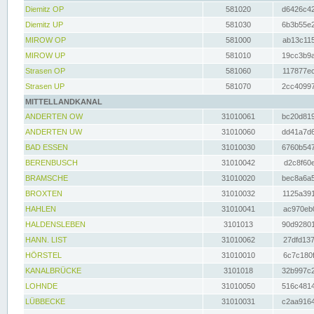
Diemitz OP
581020
d6426c42
Diemitz UP
581030
6b3b55e2
MIROW OP
581000
ab13c115
MIROW UP
581010
19cc3b9a
Strasen OP
581060
117877ec
Strasen UP
581070
2cc40997
MITTELLANDKANAL
ANDERTEN OW
31010061
bc20d819
ANDERTEN UW
31010060
dd41a7d6
BAD ESSEN
31010030
6760b547
BERENBUSCH
31010042
d2c8f60e
BRAMSCHE
31010020
bec8a6a5
BROXTEN
31010032
1125a391
HAHLEN
31010041
ac970eb0
HALDENSLEBEN
3101013
90d92801
HANN. LIST
31010062
27dfd137
HÖRSTEL
31010010
6c7c180f
KANALBRÜCKE
3101018
32b997c2
LOHNDE
31010050
516c4814
LÜBBECKE
31010031
c2aa9164