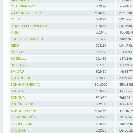
OSTERIFF MPM
5970096
eb90bd3f
OTTERNDORF MPM
5990011
5140295e
OVER
5950010
b02ce5c0
PINNAU-SPERRWERK AP
5970019
391bbba5
PIRNA
501040
85d686f1
PRETZSCH-MAUKEN
501330
f3dc8f07
RIESA
501110
b04b739d
ROGÄTZ
502250
133f0f6c
ROSSLAU
501490
e97116a4
ROTHENSEE
502210
e30f2e83
SANDAU
502430
f4c55f77
SCHARLEUK
503030
e32b0a28
SCHNACKENBURG
5910010
550e3885
SCHULAU
5950090
f3c6ee73
SCHÖNA
501010
7cb7461b
SCHÖNEBECK
502130
90bcb315
SCHÖPFSTELLE
5952030
fed4c295
SEEMANNSHÖFT
5952060
816affba
STADERSAND
5970013
80f0fc4d
STORKAU
502370
de4cc1db