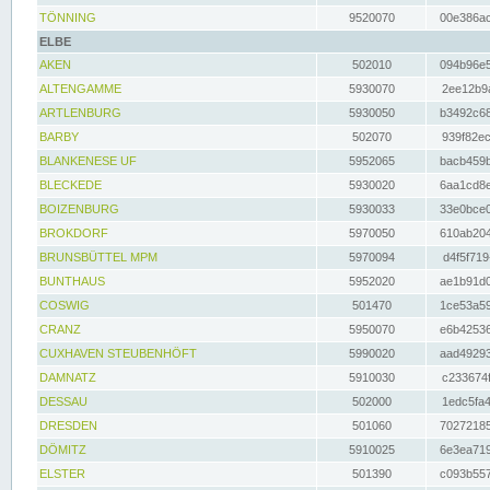
TÖNNING
9520070
00e386ac
ELBE
AKEN
502010
094b96e5
ALTENGAMME
5930070
2ee12b9a
ARTLENBURG
5930050
b3492c68
BARBY
502070
939f82ec
BLANKENESE UF
5952065
bacb459b
BLECKEDE
5930020
6aa1cd8e
BOIZENBURG
5930033
33e0bce0
BROKDORF
5970050
610ab204
BRUNSBÜTTEL MPM
5970094
d4f5f719
BUNTHAUS
5952020
ae1b91d0
COSWIG
501470
1ce53a59
CRANZ
5950070
e6b42536
CUXHAVEN STEUBENHÖFT
5990020
aad49293
DAMNATZ
5910030
c233674f
DESSAU
502000
1edc5fa4
DRESDEN
501060
70272185
DÖMITZ
5910025
6e3ea719
ELSTER
501390
c093b557