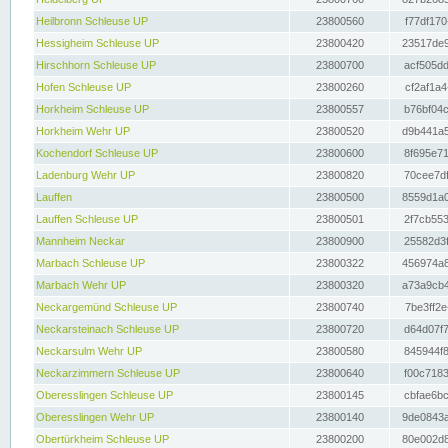
Heilbronn Schleuse UP
23800560
f77df170
Hessigheim Schleuse UP
23800420
23517de9
Hirschhorn Schleuse UP
23800700
acf505dd
Hofen Schleuse UP
23800260
cf2af1a4
Horkheim Schleuse UP
23800557
b76bf04c
Horkheim Wehr UP
23800520
d9b441a5
Kochendorf Schleuse UP
23800600
8f695e71
Ladenburg Wehr UP
23800820
70cee7df
Lauffen
23800500
8559d1a0
Lauffen Schleuse UP
23800501
2f7cb553
Mannheim Neckar
23800900
25582d3f
Marbach Schleuse UP
23800322
456974a8
Marbach Wehr UP
23800320
a73a9cb4
Neckargemünd Schleuse UP
23800740
7be3ff2e
Neckarsteinach Schleuse UP
23800720
d64d07f7
Neckarsulm Wehr UP
23800580
845944f8
Neckarzimmern Schleuse UP
23800640
f00c7183
Oberesslingen Schleuse UP
23800145
cbfae6bc
Oberesslingen Wehr UP
23800140
9de0843a
Obertürkheim Schleuse UP
23800200
80e002d8