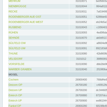
MEHRUM
31010071
be05603a
NIENBRÜGGE
31010044
864a8111
RECKE
31010011
7af19499
RODENBERGER AUE-OST
31010051
6288de60
RODENBERGER AUE-WEST
31010052
eb24b5a3
RUSBEND
31010043
c1f06401
RÜHEN
31010093
4ed5f6da
SEHNDE
31010070
ab0d9117
SÜLFELD OW
31010092
a8604e8f
SÜLFELD UW
31010091
892183d6
THUNE
31010080
42b865fb
VELSDORF
3101012
36f80081
VORSFELDE
31010090
dbb2bb9f
WARBER GRABEN
31010040
2f1080ba
MOSEL
Cochem
26900400
768df4e9
Detzem OP
26700180
c40912fd
Detzem UP
26700200
dc344605
Enkirch OP
26700880
87207dcd
Enkirch UP
26700900
ee861944
Fankel OP
26900280
68198b48