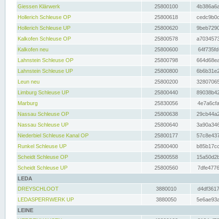
Giessen Klärwerk
25800100
4b386a6a
Hollerich Schleuse OP
25800618
cedc9b0c
Hollerich Schleuse UP
25800620
9beb7290
Kalkofen Schleuse OP
25800578
a7034573
Kalkofen neu
25800600
64f735fd
Lahnstein Schleuse OP
25800798
664d68ea
Lahnstein Schleuse UP
25800800
6b6b31e2
Leun neu
25800200
32807065
Limburg Schleuse UP
25800440
89038b42
Marburg
25830056
4e7a6cfa
Nassau Schleuse OP
25800638
29cb44a2
Nassau Schleuse UP
25800640
3a90a346
Niederbiel Schleuse Kanal OP
25800177
57c8e437
Runkel Schleuse UP
25800400
b85b17cc
Scheidt Schleuse OP
25800558
15a50d2b
Scheidt Schleuse UP
25800560
7dfe4776
LEDA
DREYSCHLOOT
3880010
d4df3617
LEDASPERRWERK UP
3880050
5e6ae93a
LEINE