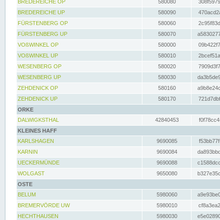
BREDEREICHE OP
580080
308f5979
BREDEREICHE UP
580090
470acd2a
FÜRSTENBERG OP
580060
2c95f83d
FÜRSTENBERG UP
580070
a5830277
VOßWINKEL OP
580000
09b422f7
VOßWINKEL UP
580010
2bcef51a
WESENBERG OP
580020
7909d3f7
WESENBERG UP
580030
da3b5de9
ZEHDENICK OP
580160
a9b8e24c
ZEHDENICK UP
580170
721d7dbf
ORKE
DALWIGKSTHAL
42840453
f0f78cc4
KLEINES HAFF
KARLSHAGEN
9690085
f53bb77f
KARNIN
9690084
da893bbd
UECKERMÜNDE
9690088
c1588dcc
WOLGAST
9650080
b327e35c
OSTE
BELUM
5980060
a9e93be0
BREMERVÖRDE UW
5980010
cf8a3ea2
HECHTHAUSEN
5980030
e5e02890