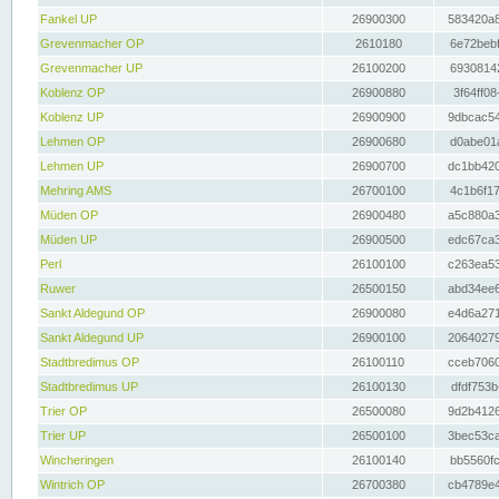
Fankel UP
26900300
583420a8
Grevenmacher OP
2610180
6e72bebf
Grevenmacher UP
26100200
69308142
Koblenz OP
26900880
3f64ff08
Koblenz UP
26900900
9dbcac54
Lehmen OP
26900680
d0abe01a
Lehmen UP
26900700
dc1bb420
Mehring AMS
26700100
4c1b6f17
Müden OP
26900480
a5c880a3
Müden UP
26900500
edc67ca3
Perl
26100100
c263ea53
Ruwer
26500150
abd34ee6
Sankt Aldegund OP
26900080
e4d6a271
Sankt Aldegund UP
26900100
20640279
Stadtbredimus OP
26100110
cceb7060
Stadtbredimus UP
26100130
dfdf753b
Trier OP
26500080
9d2b4126
Trier UP
26500100
3bec53ca
Wincheringen
26100140
bb5560fc
Wintrich OP
26700380
cb4789e4