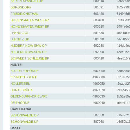
BERLIN-SPANDAU UP
580310
2c68509c
BORGSDORF
581591
1b2e2996
FRIEDRICHSTHAL
603420
314945d6
HOHENSAATEN WEST AP
603400
99309d3e
HOHENSAATEN WEST BP
603310
3404a6e5
LEHNITZ OP
581580
c8a1cf0a
LEHNITZ UP
581590
5bb1f56d
NIEDERFINOW SHW OP
692080
414dd4ee
NIEDERFINOW SHW UP
692090
4eec6b25
SCHWEDT SCHLEUSE BP
603410
4ee515f9
HUNTE
BUTTELERHÖRNE
4960060
b3d88ca6
ELSFLETH OHRT
4960080
531da758
HOLLERSIEL
4960050
2eacef2f
HUNTEBRÜCK
4960070
2e1d458b
OLDENBURG-DRIELAKE
4960030
1b51e55e
REITHÖRNE
4960040
c9df61c4
HAVELKANAL
SCHÖNWALDE OP
587050
d8ef9f21
SCHÖNWALDE UP
587060
b6650b13
IJSSEL