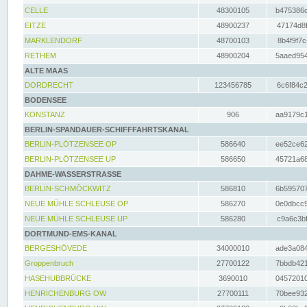
CELLE
48300105
b475386c
EITZE
48900237
47174d8f
MARKLENDORF
48700103
8b4f9f7c
RETHEM
48900204
5aaed954
ALTE MAAS
DORDRECHT
123456785
6c6f84c2
BODENSEE
KONSTANZ
906
aa9179c1
BERLIN-SPANDAUER-SCHIFFFAHRTSKANAL
BERLIN-PLÖTZENSEE OP
586640
ee52ce62
BERLIN-PLÖTZENSEE UP
586650
45721a68
DAHME-WASSERSTRASSE
BERLIN-SCHMÖCKWITZ
586810
6b595707
NEUE MÜHLE SCHLEUSE OP
586270
0e0dbcc9
NEUE MÜHLE SCHLEUSE UP
586280
c9a6c3bf
DORTMUND-EMS-KANAL
BERGESHÖVEDE
34000010
ade3a084
Groppenbruch
27700122
7bbdb421
HASEHUBBRÜCKE
3690010
04572010
HENRICHENBURG OW
27700111
70bee932