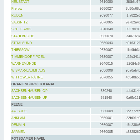
NEUSTADT
9610080
3f0b6b74
Prerow
9650027
7d50c68c
RUDEN
9690077
1fa822e6
SASSNITZ
9670065
9e7b2a4d
SCHLESWIG
9610040
09370c05
STAHLBRODE
9650070
340707f4
STRALSUND
9650043
b9163121
THIESSOW
9670067
d1c9bb3c
TIMMENDORF POEL
9630007
d22c341b
WARNEMÜNDE
9640015
220ff4c6
WISMAR-BAUMHAUS
9630008
95a0ab45
WITTOWER FÄHRE
9670055
4b348b56
ORANIENBURGER KANAL
SACHSENHAUSEN OP
580240
adbd3144
SACHSENHAUSEN UP
581840
0a6fe221
PEENE
AALBUDE
9660009
8ba772ed
ANKLAM
9660001
22fd01e0
DEMMIN
9660007
b7e238e8
JARMEN
9660005
a3328262
POTSDAMER HAVEL