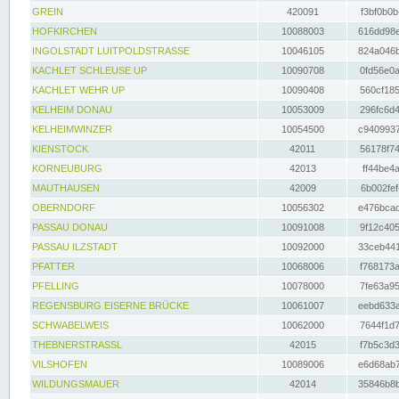
GREIN
420091
f3bf0b0b
HOFKIRCHEN
10088003
616dd98e
INGOLSTADT LUITPOLDSTRASSE
10046105
824a046b
KACHLET SCHLEUSE UP
10090708
0fd56e0a
KACHLET WEHR UP
10090408
560cf185
KELHEIM DONAU
10053009
296fc6d4
KELHEIMWINZER
10054500
c9409937
KIENSTOCK
42011
56178f74
KORNEUBURG
42013
ff44be4a
MAUTHAUSEN
42009
6b002fef
OBERNDORF
10056302
e476bcad
PASSAU DONAU
10091008
9f12c405
PASSAU ILZSTADT
10092000
33ceb441
PFATTER
10068006
f768173a
PFELLING
10078000
7fe63a95
REGENSBURG EISERNE BRÜCKE
10061007
eebd633a
SCHWABELWEIS
10062000
7644f1d7
THEBNERSTRASSL
42015
f7b5c3d3
VILSHOFEN
10089006
e6d68ab7
WILDUNGSMAUER
42014
35846b8b