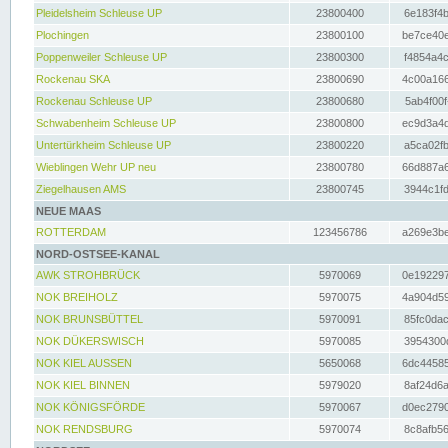
Pleidelsheim Schleuse UP
23800400
6e183f4b
Plochingen
23800100
be7ce40e
Poppenweiler Schleuse UP
23800300
f4854a4c
Rockenau SKA
23800690
4c00a166
Rockenau Schleuse UP
23800680
5ab4f00f
Schwabenheim Schleuse UP
23800800
ec9d3a4d
Untertürkheim Schleuse UP
23800220
a5ca02fb
Wieblingen Wehr UP neu
23800780
66d887a6
Ziegelhausen AMS
23800745
3944c1fd
NEUE MAAS
ROTTERDAM
123456786
a269e3be
NORD-OSTSEE-KANAL
AWK STROHBRÜCK
5970069
0e192297
NOK BREIHOLZ
5970075
4a904d59
NOK BRUNSBÜTTEL
5970091
85fc0dac
NOK DÜKERSWISCH
5970085
3954300d
NOK KIEL AUSSEN
5650068
6dc44585
NOK KIEL BINNEN
5979020
8af24d6a
NOK KÖNIGSFÖRDE
5970067
d0ec2790
NOK RENDSBURG
5970074
8c8afb56