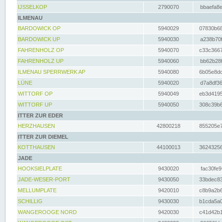
IJSSELKOP
2790070
bbaefa8e
ILMENAU
BARDOWICK OP
5940029
07830b68
BARDOWICK UP
5940030
a238b70f
FAHRENHOLZ OP
5940070
c33c3667
FAHRENHOLZ UP
5940060
bb62b28f
ILMENAU SPERRWERK AP
5940080
6b05e8dc
LÜNE
5940020
d7a8df36
WITTORF OP
5940049
eb3d4195
WITTORF UP
5940050
308c39b6
ITTER ZUR EDER
HERZHAUSEN
42800218
855205e7
ITTER ZUR DIEMEL
KOTTHAUSEN
44100013
36243256
JADE
HOOKSIELPLATE
9430020
fac30fe9
JADE-WESER-PORT
9430050
33bdec83
MELLUMPLATE
9420010
c8b9a2b6
SCHILLIG
9430030
b1cda5a0
WANGEROOGE NORD
9420030
c41d42b1