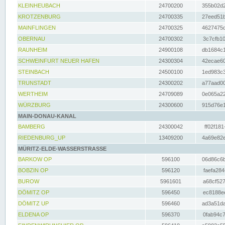
KLEINHEUBACH
24700200
355b02d2
KROTZENBURG
24700335
27eed51b
MAINFLINGEN
24700325
4627475d
OBERNAU
24700302
3c7cfb10
RAUNHEIM
24900108
db1684c1
SCHWEINFURT NEUER HAFEN
24300304
42ecae60
STEINBACH
24500100
1ed983c3
TRUNSTADT
24300202
a77aad00
WERTHEIM
24709089
0e065a22
WÜRZBURG
24300600
915d76e1
MAIN-DONAU-KANAL
BAMBERG
24300042
ff02f181
RIEDENBURG_UP
13409200
4a69e82e
MÜRITZ-ELDE-WASSERSTRASSE
BARKOW OP
596100
06d86c6b
BOBZIN OP
596120
faefa284
BUROW
5961601
a68cf527
DÖMITZ OP
596450
ec8188ee
DÖMITZ UP
596460
ad3a51da
ELDENA OP
596370
0fab94c7