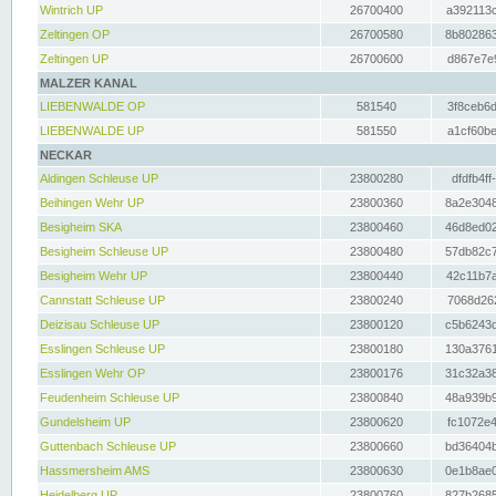
Wintrich UP
26700400
a392113c
Zeltingen OP
26700580
8b802863
Zeltingen UP
26700600
d867e7e9
MALZER KANAL
LIEBENWALDE OP
581540
3f8ceb6d
LIEBENWALDE UP
581550
a1cf60be
NECKAR
Aldingen Schleuse UP
23800280
dfdfb4ff
Beihingen Wehr UP
23800360
8a2e3048
Besigheim SKA
23800460
46d8ed02
Besigheim Schleuse UP
23800480
57db82c7
Besigheim Wehr UP
23800440
42c11b7a
Cannstatt Schleuse UP
23800240
7068d262
Deizisau Schleuse UP
23800120
c5b6243d
Esslingen Schleuse UP
23800180
130a3761
Esslingen Wehr OP
23800176
31c32a38
Feudenheim Schleuse UP
23800840
48a939b9
Gundelsheim UP
23800620
fc1072e4
Guttenbach Schleuse UP
23800660
bd36404b
Hassmersheim AMS
23800630
0e1b8ae0
Heidelberg UP
23800760
827b2685