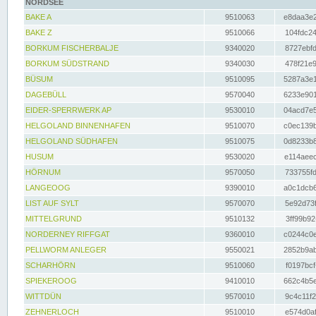
NORDSEE
BAKE A
9510063
e8daa3e2
BAKE Z
9510066
104fdc24
BORKUM FISCHERBALJE
9340020
8727ebfd
BORKUM SÜDSTRAND
9340030
478f21e9
BÜSUM
9510095
5287a3e1
DAGEBÜLL
9570040
6233e901
EIDER-SPERRWERK AP
9530010
04acd7e5
HELGOLAND BINNENHAFEN
9510070
c0ec139b
HELGOLAND SÜDHAFEN
9510075
0d8233b8
HUSUM
9530020
e114aeec
HÖRNUM
9570050
733755fd
LANGEOOG
9390010
a0c1dcb6
LIST AUF SYLT
9570070
5e92d73f
MITTELGRUND
9510132
3ff99b92
NORDERNEY RIFFGAT
9360010
c0244c0e
PELLWORM ANLEGER
9550021
2852b9ab
SCHARHÖRN
9510060
f0197bcf
SPIEKEROOG
9410010
662c4b5e
WITTDÜN
9570010
9c4c11f2
ZEHNERLOCH
9510010
e574d0af