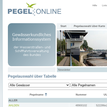
Hilfe
Link
Start
Pegelauswahl über Karte
Newsletter
Pegelauswahl über Tabelle
Pegelname
Nummer
UU
ALLER
AHLDEN
48900102
522286e2