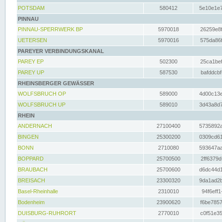
POTSDAM
580412
5e10e1e7
PINNAU
PINNAU-SPERRWERK BP
5970018
26259e8f
UETERSEN
5970016
575da86f
PAREYER VERBINDUNGSKANAL
PAREY EP
502300
25ca1bef
PAREY UP
587530
bafddcbf
RHEINSBERGER GEWÄSSER
WOLFSBRUCH OP
589000
4d00c13e
WOLFSBRUCH UP
589010
3d43a8d7
RHEIN
ANDERNACH
27100400
5735892a
BINGEN
25300200
0309cd61
BONN
2710080
593647aa
BOPPARD
25700500
2ff6379d
BRAUBACH
25700600
d6dc44d1
BREISACH
23300320
9da1ad2b
Basel-Rheinhalle
2310010
94f6eff1
Bodenheim
23900620
f6be7857
DUISBURG-RUHRORT
2770010
c0f51e35