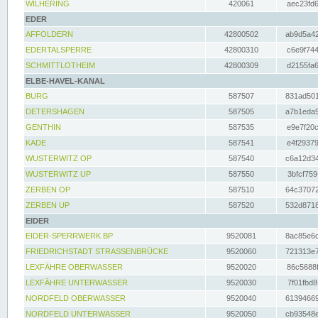
WILHERING
420061
aec23fd6
EDER
AFFOLDERN
42800502
ab9d5a42
EDERTALSPERRE
42800310
c6e9f744
SCHMITTLOTHEIM
42800309
d2155fa6
ELBE-HAVEL-KANAL
BURG
587507
831ad501
DETERSHAGEN
587505
a7b1eda9
GENTHIN
587535
e9e7f20c
KADE
587541
e4f29379
WUSTERWITZ OP
587540
c6a12d34
WUSTERWITZ UP
587550
3bfcf759
ZERBEN OP
587510
64c37072
ZERBEN UP
587520
532d8718
EIDER
EIDER-SPERRWERK BP
9520081
8ac85e6c
FRIEDRICHSTADT STRASSENBRÜCKE
9520060
721313e7
LEXFÄHRE OBERWASSER
9520020
86c5688f
LEXFÄHRE UNTERWASSER
9520030
7f01fbd8
NORDFELD OBERWASSER
9520040
61394669
NORDFELD UNTERWASSER
9520050
cb93548e