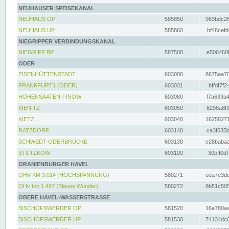
NEUHAUSER SPEISEKANAL
NEUHAUS OP
585850
963bdc26
NEUHAUS UP
585860
bf48cefd
NIEGRIPPER VERBINDUNGSKANAL
NIEGRIPP BP
587500
e506460f
ODER
EISENHÜTTENSTADT
603000
8675aa70
FRANKFURT1 (ODER)
603031
bffdf7f2
HOHENSAATEN-FINOW
603080
f7a639a4
KIENITZ
603050
6298a8f9
KIETZ
603040
16258271
RATZDORF
603140
ca3f535b
SCHWEDT-ODERBRÜCKE
603130
e28babaa
STÜTZKOW
603100
30bff0df
ORANIENBURGER HAVEL
OHV KM 3.014 (HOCHSPANNUNG)
580271
eea7e3dc
OHv km 1.467 (Blaues Wunder)
580272
8b51c505
OBERE HAVEL-WASSERSTRASSE
BISCHOFSWERDER OP
581520
16a780aa
BISCHOFSWERDER UP
581530
74134dc6