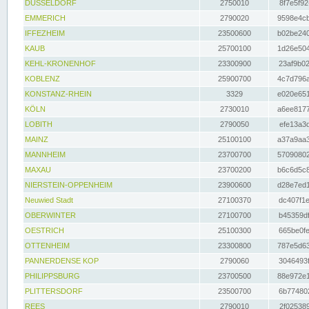
DÜSSELDORF
2750010
8f7e5f92
EMMERICH
2790020
9598e4cb
IFFEZHEIM
23500600
b02be240
KAUB
25700100
1d26e504
KEHL-KRONENHOF
23300900
23af9b02
KOBLENZ
25900700
4c7d796a
KONSTANZ-RHEIN
3329
e020e651
KÖLN
2730010
a6ee8177
LOBITH
2790050
efe13a3d
MAINZ
25100100
a37a9aa3
MANNHEIM
23700700
57090802
MAXAU
23700200
b6c6d5c8
NIERSTEIN-OPPENHEIM
23900600
d28e7ed1
Neuwied Stadt
27100370
dc407f1e
OBERWINTER
27100700
b45359df
OESTRICH
25100300
665be0fe
OTTENHEIM
23300800
787e5d63
PANNERDENSE KOP
2790060
3046493f
PHILIPPSBURG
23700500
88e972e1
PLITTERSDORF
23500700
6b774802
REES
2790010
2f025389