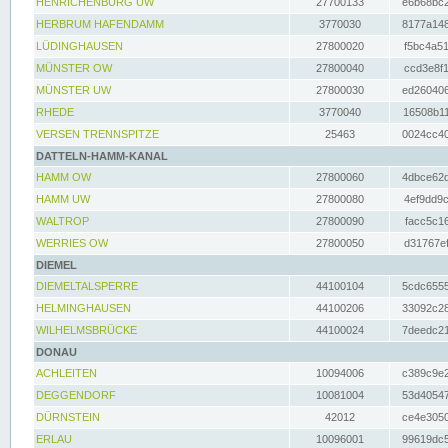
HENRICHENBURG UW
27700133
e6b68bc2
HERBRUM HAFENDAMM
3770030
8177a148
LÜDINGHAUSEN
27800020
f5bc4a51
MÜNSTER OW
27800040
ccd3e8f1
MÜNSTER UW
27800030
ed260406
RHEDE
3770040
16508b11
VERSEN TRENNSPITZE
25463
0024cc40
DATTELN-HAMM-KANAL
HAMM OW
27800060
4dbce62d
HAMM UW
27800080
4ef9dd9c
WALTROP
27800090
facc5c16
WERRIES OW
27800050
d31767ef
DIEMEL
DIEMELTALSPERRE
44100104
5cdc6555
HELMINGHAUSEN
44100206
33092c28
WILHELMSBRÜCKE
44100024
7deedc21
DONAU
ACHLEITEN
10094006
c389c9e2
DEGGENDORF
10081004
53d40547
DÜRNSTEIN
42012
ce4e3050
ERLAU
10096001
99619dc5