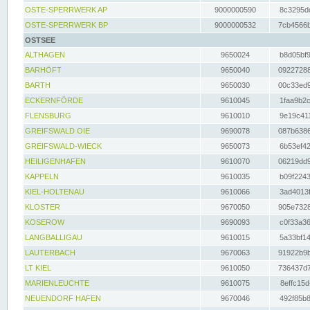
OSTE-SPERRWERK AP
9000000590
8c3295dc
OSTE-SPERRWERK BP
9000000532
7cb4566b
OSTSEE
ALTHAGEN
9650024
b8d05bf9
BARHÖFT
9650040
09227288
BARTH
9650030
00c33ed9
ECKERNFÖRDE
9610045
1faa9b2c
FLENSBURG
9610010
9e19c411
GREIFSWALD OIE
9690078
087b6386
GREIFSWALD-WIECK
9650073
6b53ef42
HEILIGENHAFEN
9610070
06219dd9
KAPPELN
9610035
b09f2243
KIEL-HOLTENAU
9610066
3ad4013f
KLOSTER
9670050
905e7328
KOSEROW
9690093
c0f33a36
LANGBALLIGAU
9610015
5a33bf14
LAUTERBACH
9670063
91922b9b
LT KIEL
9610050
736437d7
MARIENLEUCHTE
9610075
8effc15d
NEUENDORF HAFEN
9670046
492f85b8