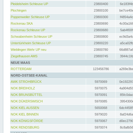
Pleidelsheim Schleuse UP
23800400
6e183f4b
Plochingen
23800100
be7ce40e
Poppenweiler Schleuse UP
23800300
f4854a4c
Rockenau SKA
23800690
4c00a166
Rockenau Schleuse UP
23800680
5ab4f00f
Schwabenheim Schleuse UP
23800800
ec9d3a4d
Untertürkheim Schleuse UP
23800220
a5ca02fb
Wieblingen Wehr UP neu
23800780
66d887a6
Ziegelhausen AMS
23800745
3944c1fd
NEUE MAAS
ROTTERDAM
123456786
a269e3be
NORD-OSTSEE-KANAL
AWK STROHBRÜCK
5970069
0e192297
NOK BREIHOLZ
5970075
4a904d59
NOK BRUNSBÜTTEL
5970091
85fc0dac
NOK DÜKERSWISCH
5970085
3954300d
NOK KIEL AUSSEN
5650068
6dc44585
NOK KIEL BINNEN
5979020
8af24d6a
NOK KÖNIGSFÖRDE
5970067
d0ec2790
NOK RENDSBURG
5970074
8c8afb56