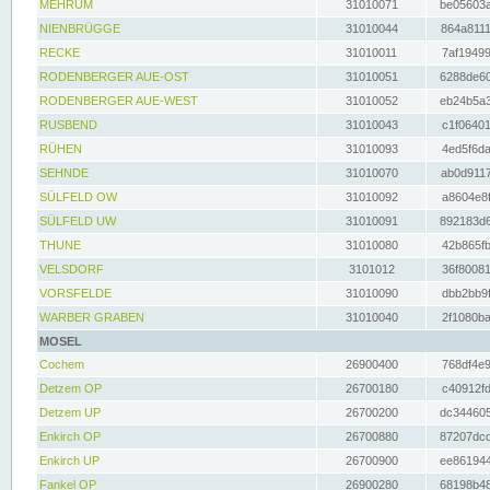
MEHRUM
31010071
be05603a
NIENBRÜGGE
31010044
864a8111
RECKE
31010011
7af19499
RODENBERGER AUE-OST
31010051
6288de60
RODENBERGER AUE-WEST
31010052
eb24b5a3
RUSBEND
31010043
c1f06401
RÜHEN
31010093
4ed5f6da
SEHNDE
31010070
ab0d9117
SÜLFELD OW
31010092
a8604e8f
SÜLFELD UW
31010091
892183d6
THUNE
31010080
42b865fb
VELSDORF
3101012
36f80081
VORSFELDE
31010090
dbb2bb9f
WARBER GRABEN
31010040
2f1080ba
MOSEL
Cochem
26900400
768df4e9
Detzem OP
26700180
c40912fd
Detzem UP
26700200
dc344605
Enkirch OP
26700880
87207dcd
Enkirch UP
26700900
ee861944
Fankel OP
26900280
68198b48