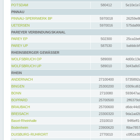
POTSDAM
580412
5e10e1e7
PINNAU
PINNAU-SPERRWERK BP
5970018
26259e8f
UETERSEN
5970016
575da86f
PAREYER VERBINDUNGSKANAL
PAREY EP
502300
25ca1bef
PAREY UP
587530
bafddcbf
RHEINSBERGER GEWÄSSER
WOLFSBRUCH OP
589000
4d00c13e
WOLFSBRUCH UP
589010
3d43a8d7
RHEIN
ANDERNACH
27100400
5735892a
BINGEN
25300200
0309cd61
BONN
2710080
593647aa
BOPPARD
25700500
2ff6379d
BRAUBACH
25700600
d6dc44d1
BREISACH
23300320
9da1ad2b
Basel-Rheinhalle
2310010
94f6eff1
Bodenheim
23900620
f6be7857
DUISBURG-RUHRORT
2770010
c0f51e35