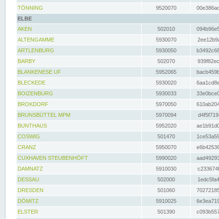
TÖNNING
9520070
00e386ac
ELBE
AKEN
502010
094b96e5
ALTENGAMME
5930070
2ee12b9a
ARTLENBURG
5930050
b3492c68
BARBY
502070
939f82ec
BLANKENESE UF
5952065
bacb459b
BLECKEDE
5930020
6aa1cd8e
BOIZENBURG
5930033
33e0bce0
BROKDORF
5970050
610ab204
BRUNSBÜTTEL MPM
5970094
d4f5f719
BUNTHAUS
5952020
ae1b91d0
COSWIG
501470
1ce53a59
CRANZ
5950070
e6b42536
CUXHAVEN STEUBENHÖFT
5990020
aad49293
DAMNATZ
5910030
c233674f
DESSAU
502000
1edc5fa4
DRESDEN
501060
70272185
DÖMITZ
5910025
6e3ea719
ELSTER
501390
c093b557