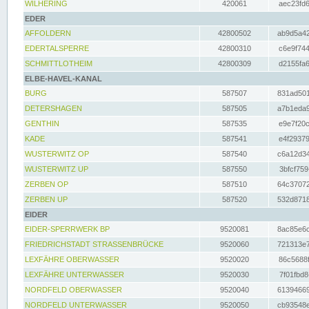
WILHERING
420061
aec23fd6
EDER
AFFOLDERN
42800502
ab9d5a42
EDERTALSPERRE
42800310
c6e9f744
SCHMITTLOTHEIM
42800309
d2155fa6
ELBE-HAVEL-KANAL
BURG
587507
831ad501
DETERSHAGEN
587505
a7b1eda9
GENTHIN
587535
e9e7f20c
KADE
587541
e4f29379
WUSTERWITZ OP
587540
c6a12d34
WUSTERWITZ UP
587550
3bfcf759
ZERBEN OP
587510
64c37072
ZERBEN UP
587520
532d8718
EIDER
EIDER-SPERRWERK BP
9520081
8ac85e6c
FRIEDRICHSTADT STRASSENBRÜCKE
9520060
721313e7
LEXFÄHRE OBERWASSER
9520020
86c5688f
LEXFÄHRE UNTERWASSER
9520030
7f01fbd8
NORDFELD OBERWASSER
9520040
61394669
NORDFELD UNTERWASSER
9520050
cb93548e