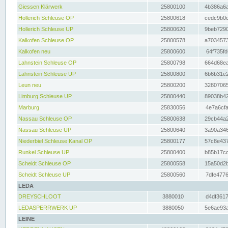
Giessen Klärwerk
25800100
4b386a6a
Hollerich Schleuse OP
25800618
cedc9b0c
Hollerich Schleuse UP
25800620
9beb7290
Kalkofen Schleuse OP
25800578
a7034573
Kalkofen neu
25800600
64f735fd
Lahnstein Schleuse OP
25800798
664d68ea
Lahnstein Schleuse UP
25800800
6b6b31e2
Leun neu
25800200
32807065
Limburg Schleuse UP
25800440
89038b42
Marburg
25830056
4e7a6cfa
Nassau Schleuse OP
25800638
29cb44a2
Nassau Schleuse UP
25800640
3a90a346
Niederbiel Schleuse Kanal OP
25800177
57c8e437
Runkel Schleuse UP
25800400
b85b17cc
Scheidt Schleuse OP
25800558
15a50d2b
Scheidt Schleuse UP
25800560
7dfe4776
LEDA
DREYSCHLOOT
3880010
d4df3617
LEDASPERRWERK UP
3880050
5e6ae93a
LEINE