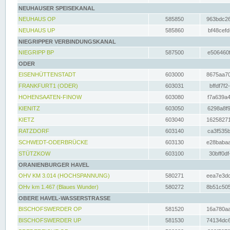
NEUHAUSER SPEISEKANAL
NEUHAUS OP
585850
963bdc26
NEUHAUS UP
585860
bf48cefd
NIEGRIPPER VERBINDUNGSKANAL
NIEGRIPP BP
587500
e506460f
ODER
EISENHÜTTENSTADT
603000
8675aa70
FRANKFURT1 (ODER)
603031
bffdf7f2
HOHENSAATEN-FINOW
603080
f7a639a4
KIENITZ
603050
6298a8f9
KIETZ
603040
16258271
RATZDORF
603140
ca3f535b
SCHWEDT-ODERBRÜCKE
603130
e28babaa
STÜTZKOW
603100
30bff0df
ORANIENBURGER HAVEL
OHV KM 3.014 (HOCHSPANNUNG)
580271
eea7e3dc
OHv km 1.467 (Blaues Wunder)
580272
8b51c505
OBERE HAVEL-WASSERSTRASSE
BISCHOFSWERDER OP
581520
16a780aa
BISCHOFSWERDER UP
581530
74134dc6