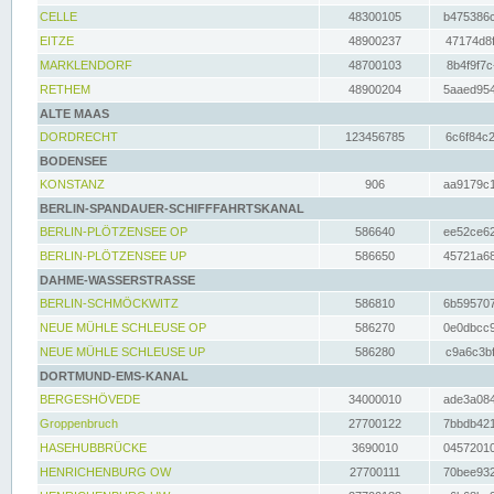
CELLE
48300105
b475386c
EITZE
48900237
47174d8f
MARKLENDORF
48700103
8b4f9f7c
RETHEM
48900204
5aaed954
ALTE MAAS
DORDRECHT
123456785
6c6f84c2
BODENSEE
KONSTANZ
906
aa9179c1
BERLIN-SPANDAUER-SCHIFFFAHRTSKANAL
BERLIN-PLÖTZENSEE OP
586640
ee52ce62
BERLIN-PLÖTZENSEE UP
586650
45721a68
DAHME-WASSERSTRASSE
BERLIN-SCHMÖCKWITZ
586810
6b595707
NEUE MÜHLE SCHLEUSE OP
586270
0e0dbcc9
NEUE MÜHLE SCHLEUSE UP
586280
c9a6c3bf
DORTMUND-EMS-KANAL
BERGESHÖVEDE
34000010
ade3a084
Groppenbruch
27700122
7bbdb421
HASEHUBBRÜCKE
3690010
04572010
HENRICHENBURG OW
27700111
70bee932