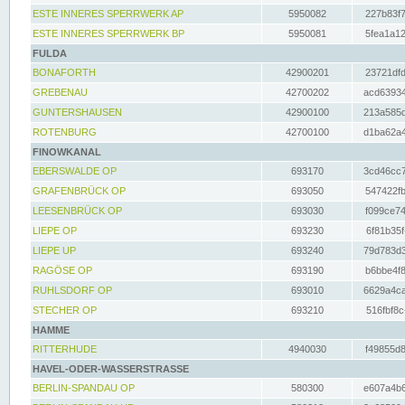
ESTE INNERES SPERRWERK AP
5950082
227b83f7
ESTE INNERES SPERRWERK BP
5950081
5fea1a12
FULDA
BONAFORTH
42900201
23721dfd
GREBENAU
42700202
acd63934
GUNTERSHAUSEN
42900100
213a585d
ROTENBURG
42700100
d1ba62a4
FINOWKANAL
EBERSWALDE OP
693170
3cd46cc7
GRAFENBRÜCK OP
693050
547422fb
LEESENBRÜCK OP
693030
f099ce74
LIEPE OP
693230
6f81b35f
LIEPE UP
693240
79d783d3
RAGÖSE OP
693190
b6bbe4f8
RUHLSDORF OP
693010
6629a4ca
STECHER OP
693210
516fbf8c
HAMME
RITTERHUDE
4940030
f49855d8
HAVEL-ODER-WASSERSTRASSE
BERLIN-SPANDAU OP
580300
e607a4b6