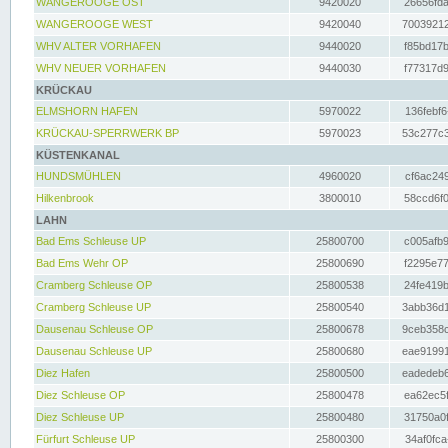
WANGEROOGE OST
9420020
26656fda
WANGEROOGE WEST
9420040
70039212
WHV ALTER VORHAFEN
9440020
f85bd17b
WHV NEUER VORHAFEN
9440030
f77317d9
KRÜCKAU
ELMSHORN HAFEN
5970022
136febf6
KRÜCKAU-SPERRWERK BP
5970023
53c277c3
KÜSTENKANAL
HUNDSMÜHLEN
4960020
cf6ac249
Hilkenbrook
3800010
58ccd6f0
LAHN
Bad Ems Schleuse UP
25800700
c005afb9
Bad Ems Wehr OP
25800690
f2295e77
Cramberg Schleuse OP
25800538
24fe419b
Cramberg Schleuse UP
25800540
3abb36d1
Dausenau Schleuse OP
25800678
9ceb358c
Dausenau Schleuse UP
25800680
eae91991
Diez Hafen
25800500
eadedeb6
Diez Schleuse OP
25800478
ea62ec5f
Diez Schleuse UP
25800480
31750a0f
Fürfurt Schleuse UP
25800300
34af0fca