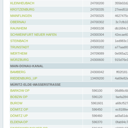
KLEINHEUBACH
24700200
355b02d2
KROTZENBURG
24700335
27eed51b
MAINFLINGEN
24700325
4627475d
OBERNAU
24700302
3c7cfb10
RAUNHEIM
24900108
db1684c1
SCHWEINFURT NEUER HAFEN
24300304
42ecae60
STEINBACH
24500100
1ed983c3
TRUNSTADT
24300202
a77aad00
WERTHEIM
24709089
0e065a22
WÜRZBURG
24300600
915d76e1
MAIN-DONAU-KANAL
BAMBERG
24300042
ff02f181
RIEDENBURG_UP
13409200
4a69e82e
MÜRITZ-ELDE-WASSERSTRASSE
BARKOW OP
596100
06d86c6b
BOBZIN OP
596120
faefa284
BUROW
5961601
a68cf527
DÖMITZ OP
596450
ec8188ee
DÖMITZ UP
596460
ad3a51da
ELDENA OP
596370
0fab94c7