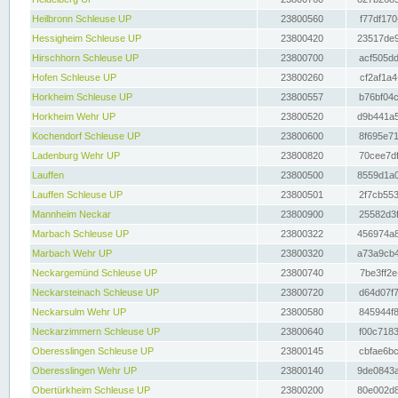
Heilbronn Schleuse UP
23800560
f77df170
Hessigheim Schleuse UP
23800420
23517de9
Hirschhorn Schleuse UP
23800700
acf505dd
Hofen Schleuse UP
23800260
cf2af1a4
Horkheim Schleuse UP
23800557
b76bf04c
Horkheim Wehr UP
23800520
d9b441a5
Kochendorf Schleuse UP
23800600
8f695e71
Ladenburg Wehr UP
23800820
70cee7df
Lauffen
23800500
8559d1a0
Lauffen Schleuse UP
23800501
2f7cb553
Mannheim Neckar
23800900
25582d3f
Marbach Schleuse UP
23800322
456974a8
Marbach Wehr UP
23800320
a73a9cb4
Neckargemünd Schleuse UP
23800740
7be3ff2e
Neckarsteinach Schleuse UP
23800720
d64d07f7
Neckarsulm Wehr UP
23800580
845944f8
Neckarzimmern Schleuse UP
23800640
f00c7183
Oberesslingen Schleuse UP
23800145
cbfae6bc
Oberesslingen Wehr UP
23800140
9de0843a
Obertürkheim Schleuse UP
23800200
80e002d8