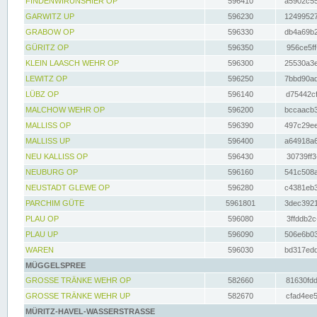
FINDENWIRUNSHIER OP
596410
a5902c55
GARWITZ UP
596230
12499527
GRABOW OP
596330
db4a69b2
GÜRITZ OP
596350
956ce5ff
KLEIN LAASCH WEHR OP
596300
25530a3e
LEWITZ OP
596250
7bbd90ad
LÜBZ OP
596140
d75442cf
MALCHOW WEHR OP
596200
bccaacb3
MALLISS OP
596390
497c29ee
MALLISS UP
596400
a64918a6
NEU KALLISS OP
596430
30739ff3
NEUBURG OP
596160
541c508a
NEUSTADT GLEWE OP
596280
c4381eb3
PARCHIM GÜTE
5961801
3dec3921
PLAU OP
596080
3ffddb2c
PLAU UP
596090
506e6b03
WAREN
596030
bd317edd
MÜGGELSPREE
GROSSE TRÄNKE WEHR OP
582660
81630fdd
GROSSE TRÄNKE WEHR UP
582670
cfad4ee5
MÜRITZ-HAVEL-WASSERSTRASSE