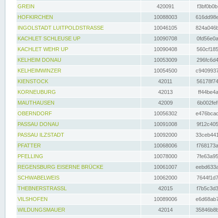
GREIN
420091
f3bf0b0b
HOFKIRCHEN
10088003
616dd98e
INGOLSTADT LUITPOLDSTRASSE
10046105
824a046b
KACHLET SCHLEUSE UP
10090708
0fd56e0a
KACHLET WEHR UP
10090408
560cf185
KELHEIM DONAU
10053009
296fc6d4
KELHEIMWINZER
10054500
c9409937
KIENSTOCK
42011
56178f74
KORNEUBURG
42013
ff44be4a
MAUTHAUSEN
42009
6b002fef
OBERNDORF
10056302
e476bcad
PASSAU DONAU
10091008
9f12c405
PASSAU ILZSTADT
10092000
33ceb441
PFATTER
10068006
f768173a
PFELLING
10078000
7fe63a95
REGENSBURG EISERNE BRÜCKE
10061007
eebd633a
SCHWABELWEIS
10062000
7644f1d7
THEBNERSTRASSL
42015
f7b5c3d3
VILSHOFEN
10089006
e6d68ab7
WILDUNGSMAUER
42014
35846b8b