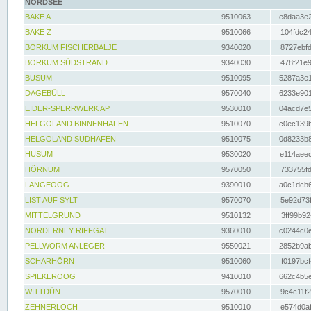
NORDSEE
BAKE A
9510063
e8daa3e2
BAKE Z
9510066
104fdc24
BORKUM FISCHERBALJE
9340020
8727ebfd
BORKUM SÜDSTRAND
9340030
478f21e9
BÜSUM
9510095
5287a3e1
DAGEBÜLL
9570040
6233e901
EIDER-SPERRWERK AP
9530010
04acd7e5
HELGOLAND BINNENHAFEN
9510070
c0ec139b
HELGOLAND SÜDHAFEN
9510075
0d8233b8
HUSUM
9530020
e114aeec
HÖRNUM
9570050
733755fd
LANGEOOG
9390010
a0c1dcb6
LIST AUF SYLT
9570070
5e92d73f
MITTELGRUND
9510132
3ff99b92
NORDERNEY RIFFGAT
9360010
c0244c0e
PELLWORM ANLEGER
9550021
2852b9ab
SCHARHÖRN
9510060
f0197bcf
SPIEKEROOG
9410010
662c4b5e
WITTDÜN
9570010
9c4c11f2
ZEHNERLOCH
9510010
e574d0af