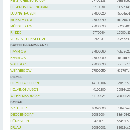
HENRICHENBURG UW
27700133
e6b68bc2
HERBRUM HAFENDAMM
3770030
8177a148
LÜDINGHAUSEN
27800020
f5bc4a51
MÜNSTER OW
27800040
ccd3e8f1
MÜNSTER UW
27800030
ed260406
RHEDE
3770040
16508b11
VERSEN TRENNSPITZE
25463
0024cc40
DATTELN-HAMM-KANAL
HAMM OW
27800060
4dbce62d
HAMM UW
27800080
4ef9dd9c
WALTROP
27800090
facc5c16
WERRIES OW
27800050
d31767ef
DIEMEL
DIEMELTALSPERRE
44100104
5cdc6555
HELMINGHAUSEN
44100206
33092c28
WILHELMSBRÜCKE
44100024
7deedc21
DONAU
ACHLEITEN
10094006
c389c9e2
DEGGENDORF
10081004
53d40547
DÜRNSTEIN
42012
ce4e3050
ERLAU
10096001
99619dc5