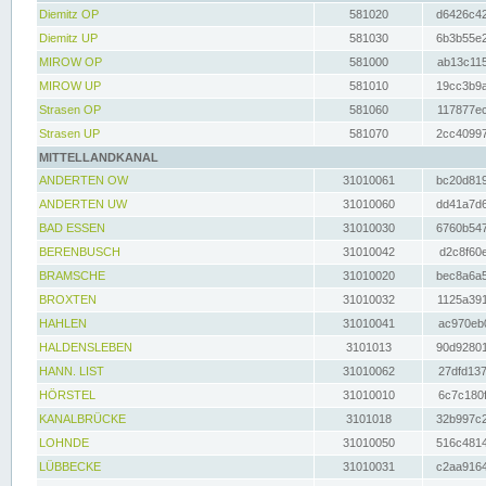
Diemitz OP
581020
d6426c42
Diemitz UP
581030
6b3b55e2
MIROW OP
581000
ab13c115
MIROW UP
581010
19cc3b9a
Strasen OP
581060
117877ec
Strasen UP
581070
2cc40997
MITTELLANDKANAL
ANDERTEN OW
31010061
bc20d819
ANDERTEN UW
31010060
dd41a7d6
BAD ESSEN
31010030
6760b547
BERENBUSCH
31010042
d2c8f60e
BRAMSCHE
31010020
bec8a6a5
BROXTEN
31010032
1125a391
HAHLEN
31010041
ac970eb0
HALDENSLEBEN
3101013
90d92801
HANN. LIST
31010062
27dfd137
HÖRSTEL
31010010
6c7c180f
KANALBRÜCKE
3101018
32b997c2
LOHNDE
31010050
516c4814
LÜBBECKE
31010031
c2aa9164