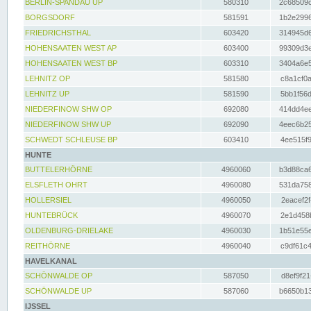
BERLIN-SPANDAU UP
580310
2c68509c
BORGSDORF
581591
1b2e2996
FRIEDRICHSTHAL
603420
314945d6
HOHENSAATEN WEST AP
603400
99309d3e
HOHENSAATEN WEST BP
603310
3404a6e5
LEHNITZ OP
581580
c8a1cf0a
LEHNITZ UP
581590
5bb1f56d
NIEDERFINOW SHW OP
692080
414dd4ee
NIEDERFINOW SHW UP
692090
4eec6b25
SCHWEDT SCHLEUSE BP
603410
4ee515f9
HUNTE
BUTTELERHÖRNE
4960060
b3d88ca6
ELSFLETH OHRT
4960080
531da758
HOLLERSIEL
4960050
2eacef2f
HUNTEBRÜCK
4960070
2e1d458b
OLDENBURG-DRIELAKE
4960030
1b51e55e
REITHÖRNE
4960040
c9df61c4
HAVELKANAL
SCHÖNWALDE OP
587050
d8ef9f21
SCHÖNWALDE UP
587060
b6650b13
IJSSEL