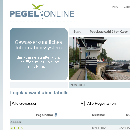
Hilfe
Link
Start
Pegelauswahl über Karte
Newsletter
Pegelauswahl über Tabelle
Pegelname
Nummer
UU
ALLER
AHLDEN
48900102
522286e2