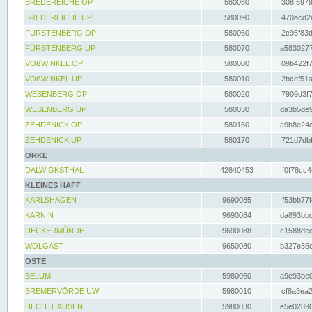
BREDEREICHE OP
580080
308f5979
BREDEREICHE UP
580090
470acd2a
FÜRSTENBERG OP
580060
2c95f83d
FÜRSTENBERG UP
580070
a5830277
VOßWINKEL OP
580000
09b422f7
VOßWINKEL UP
580010
2bcef51a
WESENBERG OP
580020
7909d3f7
WESENBERG UP
580030
da3b5de9
ZEHDENICK OP
580160
a9b8e24c
ZEHDENICK UP
580170
721d7dbf
ORKE
DALWIGKSTHAL
42840453
f0f78cc4
KLEINES HAFF
KARLSHAGEN
9690085
f53bb77f
KARNIN
9690084
da893bbd
UECKERMÜNDE
9690088
c1588dcc
WOLGAST
9650080
b327e35c
OSTE
BELUM
5980060
a9e93be0
BREMERVÖRDE UW
5980010
cf8a3ea2
HECHTHAUSEN
5980030
e5e02890