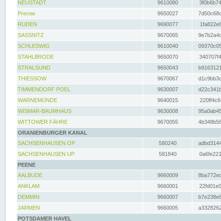
NEUSTADT
9610080
3f0b6b74
Prerow
9650027
7d50c68c
RUDEN
9690077
1fa822e6
SASSNITZ
9670065
9e7b2a4d
SCHLESWIG
9610040
09370c05
STAHLBRODE
9650070
340707f4
STRALSUND
9650043
b9163121
THIESSOW
9670067
d1c9bb3c
TIMMENDORF POEL
9630007
d22c341b
WARNEMÜNDE
9640015
220ff4c6
WISMAR-BAUMHAUS
9630008
95a0ab45
WITTOWER FÄHRE
9670055
4b348b56
ORANIENBURGER KANAL
SACHSENHAUSEN OP
580240
adbd3144
SACHSENHAUSEN UP
581840
0a6fe221
PEENE
AALBUDE
9660009
8ba772ed
ANKLAM
9660001
22fd01e0
DEMMIN
9660007
b7e238e8
JARMEN
9660005
a3328262
POTSDAMER HAVEL