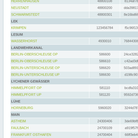
HERRENHAUSEN
48800108
8134af78
NEUSTADT
48800200
dda39817
SCHWARMSTEDT
48800301
8e16bd66
LEK
KRIMPEN
123456784
f5c96f13
LESUM
WASSERHORST
4930010
76844306
LANDWEHRKANAL
BERLIN-OBERSCHLEUSE OP
586600
24ce3282
BERLIN-OBERSCHLEUSE UP
586610
c42ad3df
BERLIN-UNTERSCHLEUSE OP
586620
503ad891
BERLIN-UNTERSCHLEUSE UP
586630
d198c901
LYCHENER GEWÄSSER
HIMMELPFORT OP
581110
bcdfa310
HIMMELPFORT UP
581120
9592d736
LÜHE
HORNEBURG
5960020
3244d787
MAIN
ASTHEIM
24300406
3de69bf8
FAULBACH
24700109
a919f57f
FRANKFURT OSTHAFEN
24700404
66ff3eb4