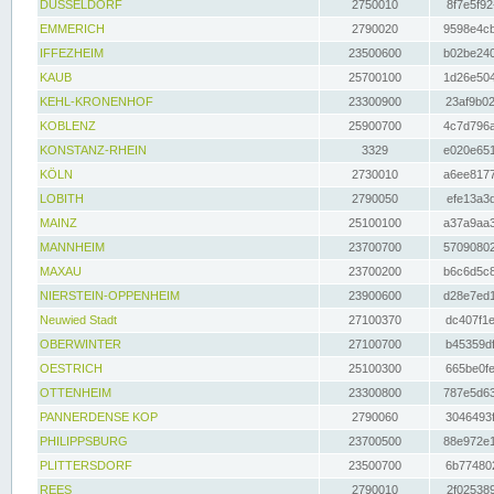
DÜSSELDORF
2750010
8f7e5f92
EMMERICH
2790020
9598e4cb
IFFEZHEIM
23500600
b02be240
KAUB
25700100
1d26e504
KEHL-KRONENHOF
23300900
23af9b02
KOBLENZ
25900700
4c7d796a
KONSTANZ-RHEIN
3329
e020e651
KÖLN
2730010
a6ee8177
LOBITH
2790050
efe13a3d
MAINZ
25100100
a37a9aa3
MANNHEIM
23700700
57090802
MAXAU
23700200
b6c6d5c8
NIERSTEIN-OPPENHEIM
23900600
d28e7ed1
Neuwied Stadt
27100370
dc407f1e
OBERWINTER
27100700
b45359df
OESTRICH
25100300
665be0fe
OTTENHEIM
23300800
787e5d63
PANNERDENSE KOP
2790060
3046493f
PHILIPPSBURG
23700500
88e972e1
PLITTERSDORF
23500700
6b774802
REES
2790010
2f025389