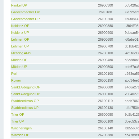
Fankel UP
26900300
583420a8
Grevenmacher OP
2610180
6e72bebf
Grevenmacher UP
26100200
69308142
Koblenz OP
26900880
3f64ff08
Koblenz UP
26900900
9dbcac54
Lehmen OP
26900680
d0abe01a
Lehmen UP
26900700
dc1bb420
Mehring AMS
26700100
4c1b6f17
Müden OP
26900480
a5c880a3
Müden UP
26900500
edc67ca3
Perl
26100100
c263ea53
Ruwer
26500150
abd34ee6
Sankt Aldegund OP
26900080
e4d6a271
Sankt Aldegund UP
26900100
20640279
Stadtbredimus OP
26100110
cceb7060
Stadtbredimus UP
26100130
dfdf753b
Trier OP
26500080
9d2b4126
Trier UP
26500100
3bec53ca
Wincheringen
26100140
bb5560fc
Wintrich OP
26700380
cb4789e4