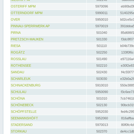
OSTERIFF MPM
5970096
eb90bd3f
OTTERNDORF MPM
5990011
5140295e
OVER
5950010
b02ce5c0
PINNAU-SPERRWERK AP
5970019
391bbba5
PIRNA
501040
85d686f1
PRETZSCH-MAUKEN
501330
f3dc8f07
RIESA
501110
b04b739d
ROGÄTZ
502250
133f0f6c
ROSSLAU
501490
e97116a4
ROTHENSEE
502210
e30f2e83
SANDAU
502430
f4c55f77
SCHARLEUK
503030
e32b0a28
SCHNACKENBURG
5910010
550e3885
SCHULAU
5950090
f3c6ee73
SCHÖNA
501010
7cb7461b
SCHÖNEBECK
502130
90bcb315
SCHÖPFSTELLE
5952030
fed4c295
SEEMANNSHÖFT
5952060
816affba
STADERSAND
5970013
80f0fc4d
STORKAU
502370
de4cc1db