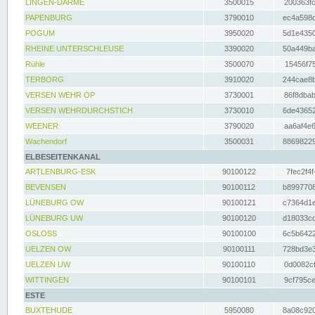
LINGEN-DARME
3500015
200363fc
PAPENBURG
3790010
ec4a598d
POGUM
3950020
5d1e4350
RHEINE UNTERSCHLEUSE
3390020
50a449ba
Rühle
3500070
15456f75
TERBORG
3910020
244cae8b
VERSEN WEHR OP
3730001
86f8dbab
VERSEN WEHRDURCHSTICH
3730010
6de43652
WEENER
3790020
aa6af4e6
Wachendorf
3500031
88698229
ELBESEITENKANAL
ARTLENBURG-ESK
90100122
7fec2f4f
BEVENSEN
90100112
b8997708
LÜNEBURG OW
90100121
c7364d1e
LÜNEBURG UW
90100120
d18033cd
OSLOSS
90100100
6c5b6422
UELZEN OW
90100111
728bd3e3
UELZEN UW
90100110
0d0082cf
WITTINGEN
90100101
9cf795ce
ESTE
BUXTEHUDE
5950080
8a08c920