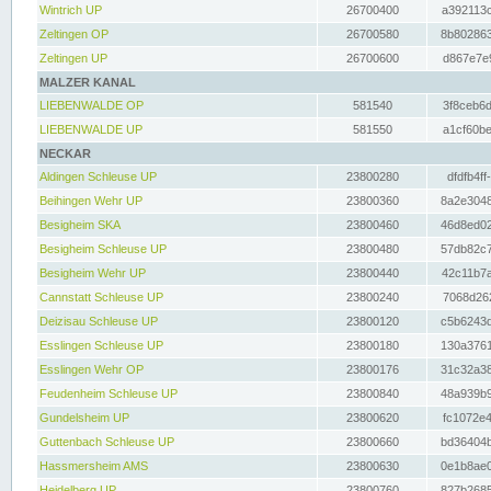
Wintrich UP
26700400
a392113c
Zeltingen OP
26700580
8b802863
Zeltingen UP
26700600
d867e7e9
MALZER KANAL
LIEBENWALDE OP
581540
3f8ceb6d
LIEBENWALDE UP
581550
a1cf60be
NECKAR
Aldingen Schleuse UP
23800280
dfdfb4ff
Beihingen Wehr UP
23800360
8a2e3048
Besigheim SKA
23800460
46d8ed02
Besigheim Schleuse UP
23800480
57db82c7
Besigheim Wehr UP
23800440
42c11b7a
Cannstatt Schleuse UP
23800240
7068d262
Deizisau Schleuse UP
23800120
c5b6243d
Esslingen Schleuse UP
23800180
130a3761
Esslingen Wehr OP
23800176
31c32a38
Feudenheim Schleuse UP
23800840
48a939b9
Gundelsheim UP
23800620
fc1072e4
Guttenbach Schleuse UP
23800660
bd36404b
Hassmersheim AMS
23800630
0e1b8ae0
Heidelberg UP
23800760
827b2685