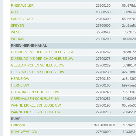
RHEINWEILER
23300130
06b978dd
RUST
23300580
5389b878
SANKT GOAR
25700300
550eb7e9
SPEYER
23700600
2cb8ae5b
WESEL
2770040
f33c3cc9
WORMS
23900200
844a620f
RHEIN-HERNE-KANAL
DUISBURG-MEIDERICH SCHLEUSE OW
27700262
f18e81da
DUISBURG-MEIDERICH SCHLEUSE UW
27700273
48780245
GELSENKIRCHEN SCHLEUSE OW
27700229
5b9f8134
GELSENKIRCHEN SCHLEUSE UW
27700230
427318d0
HERNE OW
27700150
ac6c4362
HERNE UW
27700160
b9975ea1
OBERHAUSEN SCHLEUSE OW
27700240
e251f943
OBERHAUSEN SCHLEUSE UW
27700251
12f63015
WANNE EICKEL SCHLEUSE OW
27700193
05ca0e33
WANNE EICKEL SCHLEUSE UW
27700218
23045f8b
RUHR
Hattingen
2769510000100
c0594fb5
RUHRWEHR OW
27600090
12a3037f