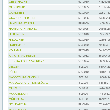
GEESTHACHT
5930060
44f7e955
GLÜCKSTADT
5970035
1f1bbed7
GORLEBEN
5910020
ac507f42
GRAUERORT REEDE
5970026
7398029b
HAMBURG ST. PAULI
5952050
d488c5cc
HAMBURG-HARBURG
5952025
706e5110
HETLINGEN
5970010
599c23b1
HITZACKER
5920010
a26e57c9
HOHNSTORF
5930040
d9289367
KOLLMAR
5970025
3ed90357
KRAUTSAND REEDE
5970031
8c20b4dc
KRÜCKAU-SPERRWERK AP
5970024
a653eb04
LENZEN
503120
c80a4f21
LÜHORT
5960010
8d18d129
MAGDEBURG-BUCKAU
502170
b8567c1e
MAGDEBURG-STROMBRÜCKE
502180
ccccb57f
MEISSEN
501080
24440872
MÜGGENDORF
503070
48f2661f
MÜHLBERG
501160
16b9b4e7
NEU DARCHAU
5930010
67d6e882
NIEGRIPP AP
502240
3adf88fd