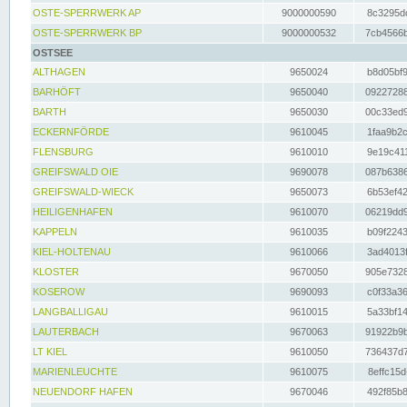
OSTE-SPERRWERK AP
9000000590
8c3295dc
OSTE-SPERRWERK BP
9000000532
7cb4566b
OSTSEE
ALTHAGEN
9650024
b8d05bf9
BARHÖFT
9650040
09227288
BARTH
9650030
00c33ed9
ECKERNFÖRDE
9610045
1faa9b2c
FLENSBURG
9610010
9e19c411
GREIFSWALD OIE
9690078
087b6386
GREIFSWALD-WIECK
9650073
6b53ef42
HEILIGENHAFEN
9610070
06219dd9
KAPPELN
9610035
b09f2243
KIEL-HOLTENAU
9610066
3ad4013f
KLOSTER
9670050
905e7328
KOSEROW
9690093
c0f33a36
LANGBALLIGAU
9610015
5a33bf14
LAUTERBACH
9670063
91922b9b
LT KIEL
9610050
736437d7
MARIENLEUCHTE
9610075
8effc15d
NEUENDORF HAFEN
9670046
492f85b8