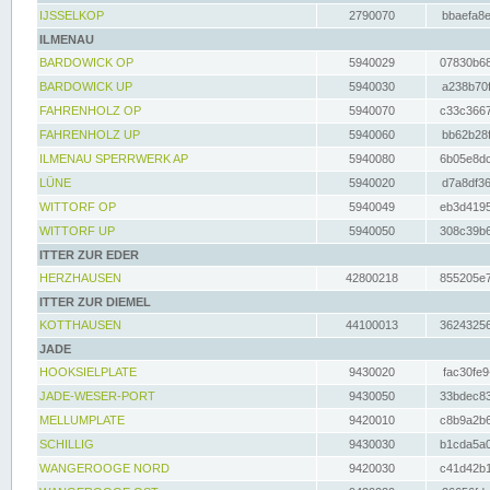
IJSSELKOP
2790070
bbaefa8e
ILMENAU
BARDOWICK OP
5940029
07830b68
BARDOWICK UP
5940030
a238b70f
FAHRENHOLZ OP
5940070
c33c3667
FAHRENHOLZ UP
5940060
bb62b28f
ILMENAU SPERRWERK AP
5940080
6b05e8dc
LÜNE
5940020
d7a8df36
WITTORF OP
5940049
eb3d4195
WITTORF UP
5940050
308c39b6
ITTER ZUR EDER
HERZHAUSEN
42800218
855205e7
ITTER ZUR DIEMEL
KOTTHAUSEN
44100013
36243256
JADE
HOOKSIELPLATE
9430020
fac30fe9
JADE-WESER-PORT
9430050
33bdec83
MELLUMPLATE
9420010
c8b9a2b6
SCHILLIG
9430030
b1cda5a0
WANGEROOGE NORD
9420030
c41d42b1