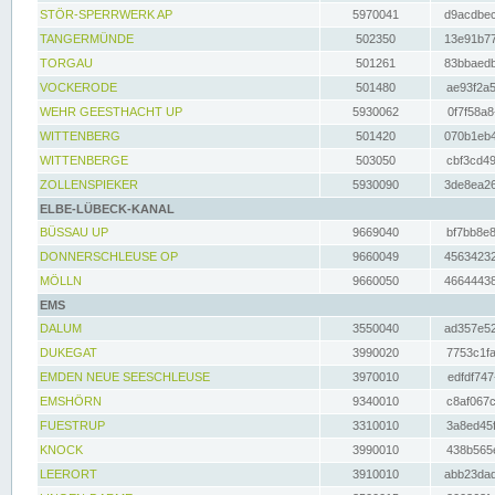
STÖR-SPERRWERK AP
5970041
d9acdbec
TANGERMÜNDE
502350
13e91b77
TORGAU
501261
83bbaedb
VOCKERODE
501480
ae93f2a5
WEHR GEESTHACHT UP
5930062
0f7f58a8
WITTENBERG
501420
070b1eb4
WITTENBERGE
503050
cbf3cd49
ZOLLENSPIEKER
5930090
3de8ea26
ELBE-LÜBECK-KANAL
BÜSSAU UP
9669040
bf7bb8e8
DONNERSCHLEUSE OP
9660049
45634232
MÖLLN
9660050
46644438
EMS
DALUM
3550040
ad357e52
DUKEGAT
3990020
7753c1fa
EMDEN NEUE SEESCHLEUSE
3970010
edfdf747
EMSHÖRN
9340010
c8af067c
FUESTRUP
3310010
3a8ed45f
KNOCK
3990010
438b565e
LEERORT
3910010
abb23dad