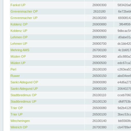
Fankel UP
26900300
583420a8
Grevenmacher OP
2610180
6e72bebf
Grevenmacher UP
26100200
69308142
Koblenz OP
26900880
3f64ff08
Koblenz UP
26900900
9dbcac54
Lehmen OP
26900680
d0abe01a
Lehmen UP
26900700
dc1bb420
Mehring AMS
26700100
4c1b6f17
Müden OP
26900480
a5c880a3
Müden UP
26900500
edc67ca3
Perl
26100100
c263ea53
Ruwer
26500150
abd34ee6
Sankt Aldegund OP
26900080
e4d6a271
Sankt Aldegund UP
26900100
20640279
Stadtbredimus OP
26100110
cceb7060
Stadtbredimus UP
26100130
dfdf753b
Trier OP
26500080
9d2b4126
Trier UP
26500100
3bec53ca
Wincheringen
26100140
bb5560fc
Wintrich OP
26700380
cb4789e4