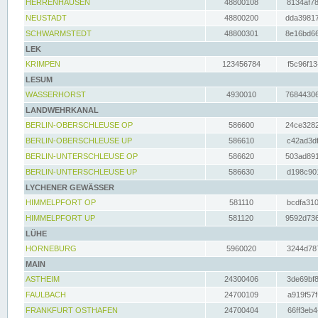
HERRENHAUSEN
48800108
8134af78
NEUSTADT
48800200
dda39817
SCHWARMSTEDT
48800301
8e16bd66
LEK
KRIMPEN
123456784
f5c96f13
LESUM
WASSERHORST
4930010
76844306
LANDWEHRKANAL
BERLIN-OBERSCHLEUSE OP
586600
24ce3282
BERLIN-OBERSCHLEUSE UP
586610
c42ad3df
BERLIN-UNTERSCHLEUSE OP
586620
503ad891
BERLIN-UNTERSCHLEUSE UP
586630
d198c901
LYCHENER GEWÄSSER
HIMMELPFORT OP
581110
bcdfa310
HIMMELPFORT UP
581120
9592d736
LÜHE
HORNEBURG
5960020
3244d787
MAIN
ASTHEIM
24300406
3de69bf8
FAULBACH
24700109
a919f57f
FRANKFURT OSTHAFEN
24700404
66ff3eb4