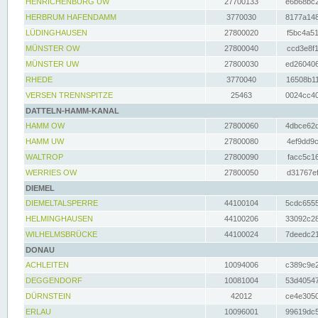
HENRICHENBURG UW
27700133
e6b68bc2
HERBRUM HAFENDAMM
3770030
8177a148
LÜDINGHAUSEN
27800020
f5bc4a51
MÜNSTER OW
27800040
ccd3e8f1
MÜNSTER UW
27800030
ed260406
RHEDE
3770040
16508b11
VERSEN TRENNSPITZE
25463
0024cc40
DATTELN-HAMM-KANAL
HAMM OW
27800060
4dbce62d
HAMM UW
27800080
4ef9dd9c
WALTROP
27800090
facc5c16
WERRIES OW
27800050
d31767ef
DIEMEL
DIEMELTALSPERRE
44100104
5cdc6555
HELMINGHAUSEN
44100206
33092c28
WILHELMSBRÜCKE
44100024
7deedc21
DONAU
ACHLEITEN
10094006
c389c9e2
DEGGENDORF
10081004
53d40547
DÜRNSTEIN
42012
ce4e3050
ERLAU
10096001
99619dc5