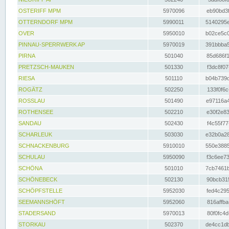
OSTERIFF MPM
5970096
eb90bd3f
OTTERNDORF MPM
5990011
5140295e
OVER
5950010
b02ce5c0
PINNAU-SPERRWERK AP
5970019
391bbba5
PIRNA
501040
85d686f1
PRETZSCH-MAUKEN
501330
f3dc8f07
RIESA
501110
b04b739d
ROGÄTZ
502250
133f0f6c
ROSSLAU
501490
e97116a4
ROTHENSEE
502210
e30f2e83
SANDAU
502430
f4c55f77
SCHARLEUK
503030
e32b0a28
SCHNACKENBURG
5910010
550e3885
SCHULAU
5950090
f3c6ee73
SCHÖNA
501010
7cb7461b
SCHÖNEBECK
502130
90bcb315
SCHÖPFSTELLE
5952030
fed4c295
SEEMANNSHÖFT
5952060
816affba
STADERSAND
5970013
80f0fc4d
STORKAU
502370
de4cc1db