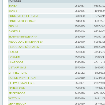
NORDSEE
BAKE A
9510063
e8daa3e2
BAKE Z
9510066
104fdc24
BORKUM FISCHERBALJE
9340020
8727ebfd
BORKUM SÜDSTRAND
9340030
478f21e9
BÜSUM
9510095
5287a3e1
DAGEBÜLL
9570040
6233e901
EIDER-SPERRWERK AP
9530010
04acd7e5
HELGOLAND BINNENHAFEN
9510070
c0ec139b
HELGOLAND SÜDHAFEN
9510075
0d8233b8
HUSUM
9530020
e114aeec
HÖRNUM
9570050
733755fd
LANGEOOG
9390010
a0c1dcb6
LIST AUF SYLT
9570070
5e92d73f
MITTELGRUND
9510132
3ff99b92
NORDERNEY RIFFGAT
9360010
c0244c0e
PELLWORM ANLEGER
9550021
2852b9ab
SCHARHÖRN
9510060
f0197bcf
SPIEKEROOG
9410010
662c4b5e
WITTDÜN
9570010
9c4c11f2
ZEHNERLOCH
9510010
e574d0af