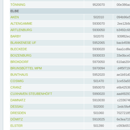
TÖNNING
9520070
00e386ac
ELBE
AKEN
502010
094b96e5
ALTENGAMME
5930070
2ee12b9a
ARTLENBURG
5930050
b3492c68
BARBY
502070
939f82ec
BLANKENESE UF
5952065
bacb459b
BLECKEDE
5930020
6aa1cd8e
BOIZENBURG
5930033
33e0bce0
BROKDORF
5970050
610ab204
BRUNSBÜTTEL MPM
5970094
d4f5f719
BUNTHAUS
5952020
ae1b91d0
COSWIG
501470
1ce53a59
CRANZ
5950070
e6b42536
CUXHAVEN STEUBENHÖFT
5990020
aad49293
DAMNATZ
5910030
c233674f
DESSAU
502000
1edc5fa4
DRESDEN
501060
70272185
DÖMITZ
5910025
6e3ea719
ELSTER
501390
c093b557