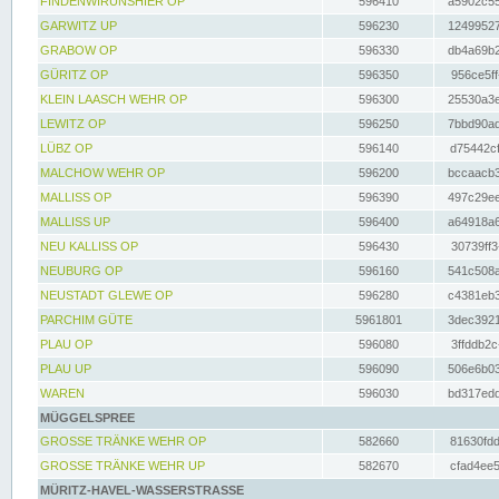
FINDENWIRUNSHIER OP
596410
a5902c55
GARWITZ UP
596230
12499527
GRABOW OP
596330
db4a69b2
GÜRITZ OP
596350
956ce5ff
KLEIN LAASCH WEHR OP
596300
25530a3e
LEWITZ OP
596250
7bbd90ad
LÜBZ OP
596140
d75442cf
MALCHOW WEHR OP
596200
bccaacb3
MALLISS OP
596390
497c29ee
MALLISS UP
596400
a64918a6
NEU KALLISS OP
596430
30739ff3
NEUBURG OP
596160
541c508a
NEUSTADT GLEWE OP
596280
c4381eb3
PARCHIM GÜTE
5961801
3dec3921
PLAU OP
596080
3ffddb2c
PLAU UP
596090
506e6b03
WAREN
596030
bd317edd
MÜGGELSPREE
GROSSE TRÄNKE WEHR OP
582660
81630fdd
GROSSE TRÄNKE WEHR UP
582670
cfad4ee5
MÜRITZ-HAVEL-WASSERSTRASSE