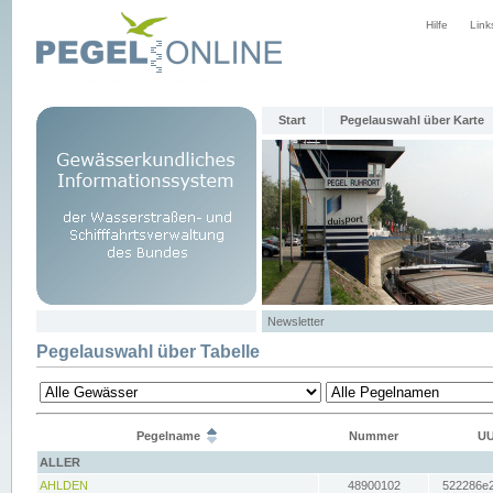
Hilfe
Link
Start
Pegelauswahl über Karte
Newsletter
Pegelauswahl über Tabelle
Pegelname
Nummer
UU
ALLER
AHLDEN
48900102
522286e2