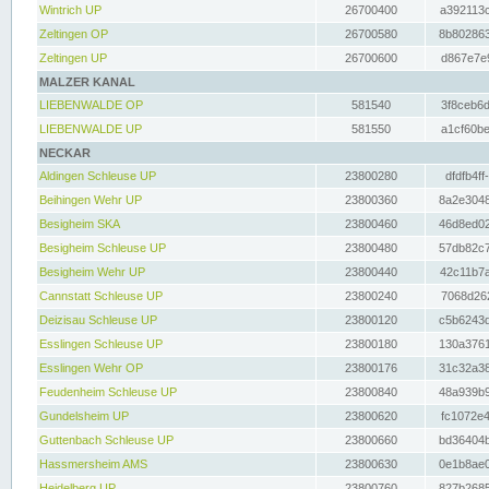
Wintrich UP
26700400
a392113c
Zeltingen OP
26700580
8b802863
Zeltingen UP
26700600
d867e7e9
MALZER KANAL
LIEBENWALDE OP
581540
3f8ceb6d
LIEBENWALDE UP
581550
a1cf60be
NECKAR
Aldingen Schleuse UP
23800280
dfdfb4ff
Beihingen Wehr UP
23800360
8a2e3048
Besigheim SKA
23800460
46d8ed02
Besigheim Schleuse UP
23800480
57db82c7
Besigheim Wehr UP
23800440
42c11b7a
Cannstatt Schleuse UP
23800240
7068d262
Deizisau Schleuse UP
23800120
c5b6243d
Esslingen Schleuse UP
23800180
130a3761
Esslingen Wehr OP
23800176
31c32a38
Feudenheim Schleuse UP
23800840
48a939b9
Gundelsheim UP
23800620
fc1072e4
Guttenbach Schleuse UP
23800660
bd36404b
Hassmersheim AMS
23800630
0e1b8ae0
Heidelberg UP
23800760
827b2685