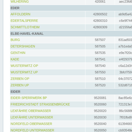
WILHERING
420061
aec23fd6
EDER
AFFOLDERN
42800502
ab9d5a42
EDERTALSPERRE
42800310
c6e9f744
SCHMITTLOTHEIM
42800309
d2155fa6
ELBE-HAVEL-KANAL
BURG
587507
831ad501
DETERSHAGEN
587505
a7b1eda9
GENTHIN
587535
e9e7f20c
KADE
587541
e4f29379
WUSTERWITZ OP
587540
c6a12d34
WUSTERWITZ UP
587550
3bfcf759
ZERBEN OP
587510
64c37072
ZERBEN UP
587520
532d8718
EIDER
EIDER-SPERRWERK BP
9520081
8ac85e6c
FRIEDRICHSTADT STRASSENBRÜCKE
9520060
721313e7
LEXFÄHRE OBERWASSER
9520020
86c5688f
LEXFÄHRE UNTERWASSER
9520030
7f01fbd8
NORDFELD OBERWASSER
9520040
61394669
NORDFELD UNTERWASSER
9520050
cb93548e