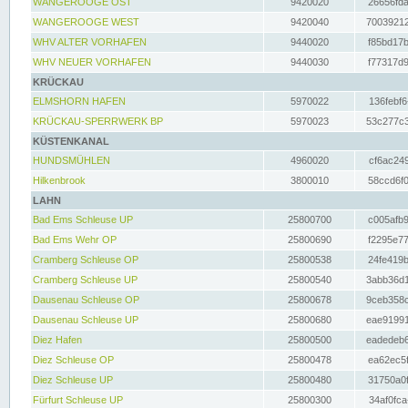
WANGEROOGE OST
9420020
26656fda
WANGEROOGE WEST
9420040
70039212
WHV ALTER VORHAFEN
9440020
f85bd17b
WHV NEUER VORHAFEN
9440030
f77317d9
KRÜCKAU
ELMSHORN HAFEN
5970022
136febf6
KRÜCKAU-SPERRWERK BP
5970023
53c277c3
KÜSTENKANAL
HUNDSMÜHLEN
4960020
cf6ac249
Hilkenbrook
3800010
58ccd6f0
LAHN
Bad Ems Schleuse UP
25800700
c005afb9
Bad Ems Wehr OP
25800690
f2295e77
Cramberg Schleuse OP
25800538
24fe419b
Cramberg Schleuse UP
25800540
3abb36d1
Dausenau Schleuse OP
25800678
9ceb358c
Dausenau Schleuse UP
25800680
eae91991
Diez Hafen
25800500
eadedeb6
Diez Schleuse OP
25800478
ea62ec5f
Diez Schleuse UP
25800480
31750a0f
Fürfurt Schleuse UP
25800300
34af0fca