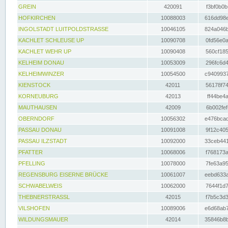
GREIN
420091
f3bf0b0b
HOFKIRCHEN
10088003
616dd98e
INGOLSTADT LUITPOLDSTRASSE
10046105
824a046b
KACHLET SCHLEUSE UP
10090708
0fd56e0a
KACHLET WEHR UP
10090408
560cf185
KELHEIM DONAU
10053009
296fc6d4
KELHEIMWINZER
10054500
c9409937
KIENSTOCK
42011
56178f74
KORNEUBURG
42013
ff44be4a
MAUTHAUSEN
42009
6b002fef
OBERNDORF
10056302
e476bcad
PASSAU DONAU
10091008
9f12c405
PASSAU ILZSTADT
10092000
33ceb441
PFATTER
10068006
f768173a
PFELLING
10078000
7fe63a95
REGENSBURG EISERNE BRÜCKE
10061007
eebd633a
SCHWABELWEIS
10062000
7644f1d7
THEBNERSTRASSL
42015
f7b5c3d3
VILSHOFEN
10089006
e6d68ab7
WILDUNGSMAUER
42014
35846b8b