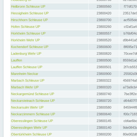
Heilbronn Schleuse UP
23800560
f77df170
Hessigheim Schleuse UP
23800420
23517de9
Hirschhorn Schleuse UP
23800700
acf505dd
Hofen Schleuse UP
23800260
cf2af1a4
Horkheim Schleuse UP
23800557
b76bf04c
Horkheim Wehr UP
23800520
d9b441a5
Kochendorf Schleuse UP
23800600
8f695e71
Ladenburg Wehr UP
23800820
70cee7df
Lauffen
23800500
8559d1a0
Lauffen Schleuse UP
23800501
2f7cb553
Mannheim Neckar
23800900
25582d3f
Marbach Schleuse UP
23800322
456974a8
Marbach Wehr UP
23800320
a73a9cb4
Neckargemünd Schleuse UP
23800740
7be3ff2e
Neckarsteinach Schleuse UP
23800720
d64d07f7
Neckarsulm Wehr UP
23800580
845944f8
Neckarzimmern Schleuse UP
23800640
f00c7183
Oberesslingen Schleuse UP
23800145
cbfae6bc
Oberesslingen Wehr UP
23800140
9de0843a
Obertürkheim Schleuse UP
23800200
80e002d8