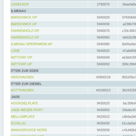
IJSSELKOP
2790070
bbaefa8e
ILMENAU
BARDOWICK OP
5940029
07830b68
BARDOWICK UP
5940030
a238b70f
FAHRENHOLZ OP
5940070
c33c3667
FAHRENHOLZ UP
5940060
bb62b28f
ILMENAU SPERRWERK AP
5940080
6b05e8dc
LÜNE
5940020
d7a8df36
WITTORF OP
5940049
eb3d4195
WITTORF UP
5940050
308c39b6
ITTER ZUR EDER
HERZHAUSEN
42800218
855205e7
ITTER ZUR DIEMEL
KOTTHAUSEN
44100013
36243256
JADE
HOOKSIELPLATE
9430020
fac30fe9
JADE-WESER-PORT
9430050
33bdec83
MELLUMPLATE
9420010
c8b9a2b6
SCHILLIG
9430030
b1cda5a0
WANGEROOGE NORD
9420030
c41d42b1