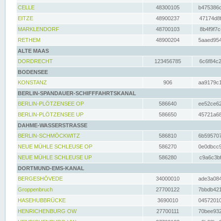
CELLE
48300105
b475386c
EITZE
48900237
47174d8f
MARKLENDORF
48700103
8b4f9f7c
RETHEM
48900204
5aaed954
ALTE MAAS
DORDRECHT
123456785
6c6f84c2
BODENSEE
KONSTANZ
906
aa9179c1
BERLIN-SPANDAUER-SCHIFFFAHRTSKANAL
BERLIN-PLÖTZENSEE OP
586640
ee52ce62
BERLIN-PLÖTZENSEE UP
586650
45721a68
DAHME-WASSERSTRASSE
BERLIN-SCHMÖCKWITZ
586810
6b595707
NEUE MÜHLE SCHLEUSE OP
586270
0e0dbcc9
NEUE MÜHLE SCHLEUSE UP
586280
c9a6c3bf
DORTMUND-EMS-KANAL
BERGESHÖVEDE
34000010
ade3a084
Groppenbruch
27700122
7bbdb421
HASEHUBBRÜCKE
3690010
04572010
HENRICHENBURG OW
27700111
70bee932