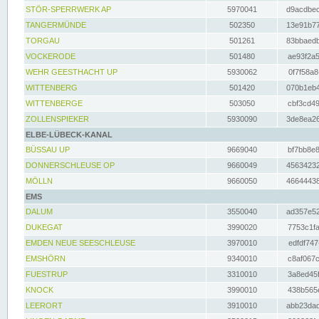
STÖR-SPERRWERK AP
5970041
d9acdbec
TANGERMÜNDE
502350
13e91b77
TORGAU
501261
83bbaedb
VOCKERODE
501480
ae93f2a5
WEHR GEESTHACHT UP
5930062
0f7f58a8
WITTENBERG
501420
070b1eb4
WITTENBERGE
503050
cbf3cd49
ZOLLENSPIEKER
5930090
3de8ea26
ELBE-LÜBECK-KANAL
BÜSSAU UP
9669040
bf7bb8e8
DONNERSCHLEUSE OP
9660049
45634232
MÖLLN
9660050
46644438
EMS
DALUM
3550040
ad357e52
DUKEGAT
3990020
7753c1fa
EMDEN NEUE SEESCHLEUSE
3970010
edfdf747
EMSHÖRN
9340010
c8af067c
FUESTRUP
3310010
3a8ed45f
KNOCK
3990010
438b565e
LEERORT
3910010
abb23dad