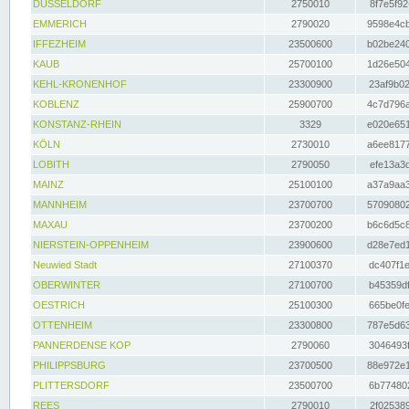
DÜSSELDORF
2750010
8f7e5f92
EMMERICH
2790020
9598e4cb
IFFEZHEIM
23500600
b02be240
KAUB
25700100
1d26e504
KEHL-KRONENHOF
23300900
23af9b02
KOBLENZ
25900700
4c7d796a
KONSTANZ-RHEIN
3329
e020e651
KÖLN
2730010
a6ee8177
LOBITH
2790050
efe13a3d
MAINZ
25100100
a37a9aa3
MANNHEIM
23700700
57090802
MAXAU
23700200
b6c6d5c8
NIERSTEIN-OPPENHEIM
23900600
d28e7ed1
Neuwied Stadt
27100370
dc407f1e
OBERWINTER
27100700
b45359df
OESTRICH
25100300
665be0fe
OTTENHEIM
23300800
787e5d63
PANNERDENSE KOP
2790060
3046493f
PHILIPPSBURG
23700500
88e972e1
PLITTERSDORF
23500700
6b774802
REES
2790010
2f025389