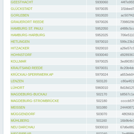
GEESTHACHT
5930060
44f7e955
GLÜCKSTADT
5970035
1f1bbed7
GORLEBEN
5910020
ac507f42
GRAUERORT REEDE
5970026
7398029b
HAMBURG ST. PAULI
5952050
d488c5cc
HAMBURG-HARBURG
5952025
706e5110
HETLINGEN
5970010
599c23b1
HITZACKER
5920010
a26e57c9
HOHNSTORF
5930040
d9289367
KOLLMAR
5970025
3ed90357
KRAUTSAND REEDE
5970031
8c20b4dc
KRÜCKAU-SPERRWERK AP
5970024
a653eb04
LENZEN
503120
c80a4f21
LÜHORT
5960010
8d18d129
MAGDEBURG-BUCKAU
502170
b8567c1e
MAGDEBURG-STROMBRÜCKE
502180
ccccb57f
MEISSEN
501080
24440872
MÜGGENDORF
503070
48f2661f
MÜHLBERG
501160
16b9b4e7
NEU DARCHAU
5930010
67d6e882
NIEGRIPP AP
502240
3adf88fd