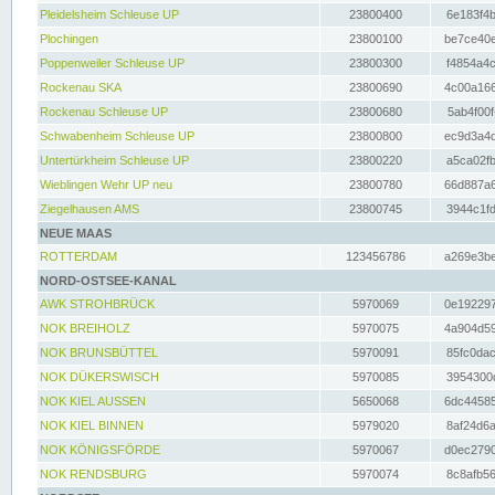
Pleidelsheim Schleuse UP
23800400
6e183f4b
Plochingen
23800100
be7ce40e
Poppenweiler Schleuse UP
23800300
f4854a4c
Rockenau SKA
23800690
4c00a166
Rockenau Schleuse UP
23800680
5ab4f00f
Schwabenheim Schleuse UP
23800800
ec9d3a4d
Untertürkheim Schleuse UP
23800220
a5ca02fb
Wieblingen Wehr UP neu
23800780
66d887a6
Ziegelhausen AMS
23800745
3944c1fd
NEUE MAAS
ROTTERDAM
123456786
a269e3be
NORD-OSTSEE-KANAL
AWK STROHBRÜCK
5970069
0e192297
NOK BREIHOLZ
5970075
4a904d59
NOK BRUNSBÜTTEL
5970091
85fc0dac
NOK DÜKERSWISCH
5970085
3954300d
NOK KIEL AUSSEN
5650068
6dc44585
NOK KIEL BINNEN
5979020
8af24d6a
NOK KÖNIGSFÖRDE
5970067
d0ec2790
NOK RENDSBURG
5970074
8c8afb56