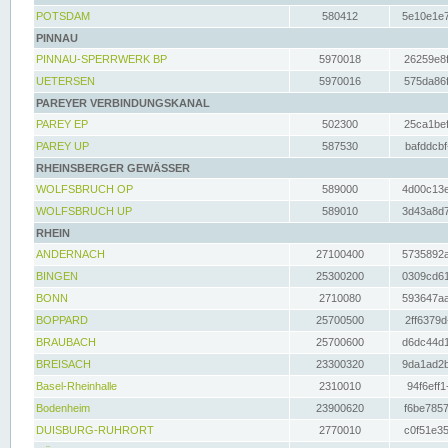
POTSDAM
580412
5e10e1e7
PINNAU
PINNAU-SPERRWERK BP
5970018
26259e8f
UETERSEN
5970016
575da86f
PAREYER VERBINDUNGSKANAL
PAREY EP
502300
25ca1bef
PAREY UP
587530
bafddcbf
RHEINSBERGER GEWÄSSER
WOLFSBRUCH OP
589000
4d00c13e
WOLFSBRUCH UP
589010
3d43a8d7
RHEIN
ANDERNACH
27100400
5735892a
BINGEN
25300200
0309cd61
BONN
2710080
593647aa
BOPPARD
25700500
2ff6379d
BRAUBACH
25700600
d6dc44d1
BREISACH
23300320
9da1ad2b
Basel-Rheinhalle
2310010
94f6eff1
Bodenheim
23900620
f6be7857
DUISBURG-RUHRORT
2770010
c0f51e35