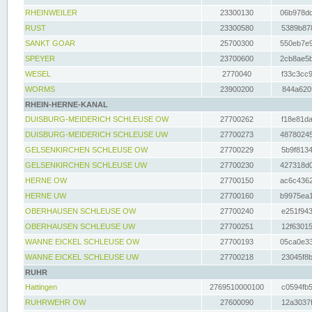
RHEINWEILER
23300130
06b978dd
RUST
23300580
5389b878
SANKT GOAR
25700300
550eb7e9
SPEYER
23700600
2cb8ae5b
WESEL
2770040
f33c3cc9
WORMS
23900200
844a620f
RHEIN-HERNE-KANAL
DUISBURG-MEIDERICH SCHLEUSE OW
27700262
f18e81da
DUISBURG-MEIDERICH SCHLEUSE UW
27700273
48780245
GELSENKIRCHEN SCHLEUSE OW
27700229
5b9f8134
GELSENKIRCHEN SCHLEUSE UW
27700230
427318d0
HERNE OW
27700150
ac6c4362
HERNE UW
27700160
b9975ea1
OBERHAUSEN SCHLEUSE OW
27700240
e251f943
OBERHAUSEN SCHLEUSE UW
27700251
12f63015
WANNE EICKEL SCHLEUSE OW
27700193
05ca0e33
WANNE EICKEL SCHLEUSE UW
27700218
23045f8b
RUHR
Hattingen
2769510000100
c0594fb5
RUHRWEHR OW
27600090
12a3037f