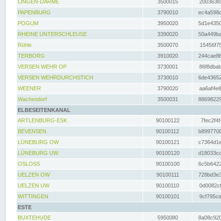
LINGEN-DARME
3500015
200363fc
PAPENBURG
3790010
ec4a598d
POGUM
3950020
5d1e4350
RHEINE UNTERSCHLEUSE
3390020
50a449ba
Rühle
3500070
15456f75
TERBORG
3910020
244cae8b
VERSEN WEHR OP
3730001
86f8dbab
VERSEN WEHRDURCHSTICH
3730010
6de43652
WEENER
3790020
aa6af4e6
Wachendorf
3500031
88698229
ELBESEITENKANAL
ARTLENBURG-ESK
90100122
7fec2f4f
BEVENSEN
90100112
b8997708
LÜNEBURG OW
90100121
c7364d1e
LÜNEBURG UW
90100120
d18033cd
OSLOSS
90100100
6c5b6422
UELZEN OW
90100111
728bd3e3
UELZEN UW
90100110
0d0082cf
WITTINGEN
90100101
9cf795ce
ESTE
BUXTEHUDE
5950080
8a08c920