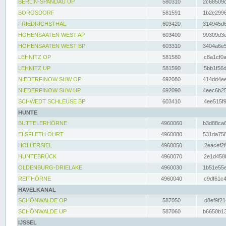
BERLIN-SPANDAU UP
580310
2c68509c
BORGSDORF
581591
1b2e2996
FRIEDRICHSTHAL
603420
314945d6
HOHENSAATEN WEST AP
603400
99309d3e
HOHENSAATEN WEST BP
603310
3404a6e5
LEHNITZ OP
581580
c8a1cf0a
LEHNITZ UP
581590
5bb1f56d
NIEDERFINOW SHW OP
692080
414dd4ee
NIEDERFINOW SHW UP
692090
4eec6b25
SCHWEDT SCHLEUSE BP
603410
4ee515f9
HUNTE
BUTTELERHÖRNE
4960060
b3d88ca6
ELSFLETH OHRT
4960080
531da758
HOLLERSIEL
4960050
2eacef2f
HUNTEBRÜCK
4960070
2e1d458b
OLDENBURG-DRIELAKE
4960030
1b51e55e
REITHÖRNE
4960040
c9df61c4
HAVELKANAL
SCHÖNWALDE OP
587050
d8ef9f21
SCHÖNWALDE UP
587060
b6650b13
IJSSEL