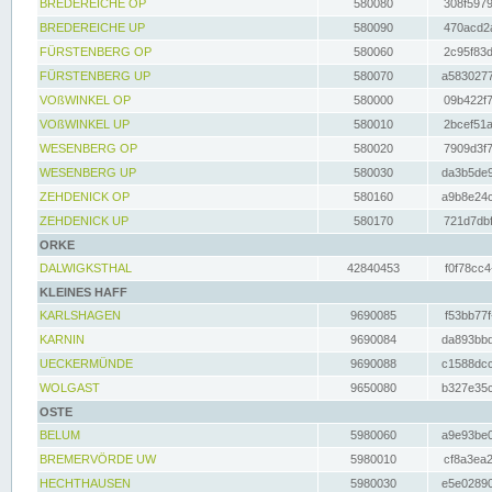
BREDEREICHE OP
580080
308f5979
BREDEREICHE UP
580090
470acd2a
FÜRSTENBERG OP
580060
2c95f83d
FÜRSTENBERG UP
580070
a5830277
VOßWINKEL OP
580000
09b422f7
VOßWINKEL UP
580010
2bcef51a
WESENBERG OP
580020
7909d3f7
WESENBERG UP
580030
da3b5de9
ZEHDENICK OP
580160
a9b8e24c
ZEHDENICK UP
580170
721d7dbf
ORKE
DALWIGKSTHAL
42840453
f0f78cc4
KLEINES HAFF
KARLSHAGEN
9690085
f53bb77f
KARNIN
9690084
da893bbd
UECKERMÜNDE
9690088
c1588dcc
WOLGAST
9650080
b327e35c
OSTE
BELUM
5980060
a9e93be0
BREMERVÖRDE UW
5980010
cf8a3ea2
HECHTHAUSEN
5980030
e5e02890