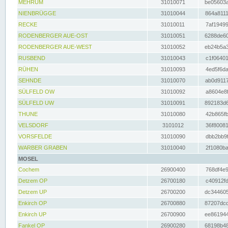
MEHRUM
31010071
be05603a
NIENBRÜGGE
31010044
864a8111
RECKE
31010011
7af19499
RODENBERGER AUE-OST
31010051
6288de60
RODENBERGER AUE-WEST
31010052
eb24b5a3
RUSBEND
31010043
c1f06401
RÜHEN
31010093
4ed5f6da
SEHNDE
31010070
ab0d9117
SÜLFELD OW
31010092
a8604e8f
SÜLFELD UW
31010091
892183d6
THUNE
31010080
42b865fb
VELSDORF
3101012
36f80081
VORSFELDE
31010090
dbb2bb9f
WARBER GRABEN
31010040
2f1080ba
MOSEL
Cochem
26900400
768df4e9
Detzem OP
26700180
c40912fd
Detzem UP
26700200
dc344605
Enkirch OP
26700880
87207dcd
Enkirch UP
26700900
ee861944
Fankel OP
26900280
68198b48