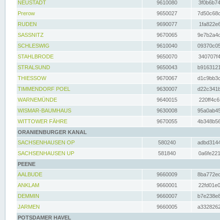
NEUSTADT
9610080
3f0b6b74
Prerow
9650027
7d50c68c
RUDEN
9690077
1fa822e6
SASSNITZ
9670065
9e7b2a4d
SCHLESWIG
9610040
09370c05
STAHLBRODE
9650070
340707f4
STRALSUND
9650043
b9163121
THIESSOW
9670067
d1c9bb3c
TIMMENDORF POEL
9630007
d22c341b
WARNEMÜNDE
9640015
220ff4c6
WISMAR-BAUMHAUS
9630008
95a0ab45
WITTOWER FÄHRE
9670055
4b348b56
ORANIENBURGER KANAL
SACHSENHAUSEN OP
580240
adbd3144
SACHSENHAUSEN UP
581840
0a6fe221
PEENE
AALBUDE
9660009
8ba772ed
ANKLAM
9660001
22fd01e0
DEMMIN
9660007
b7e238e8
JARMEN
9660005
a3328262
POTSDAMER HAVEL