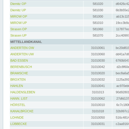
Diemitz OP
581020
d6426c42
Diemitz UP
581030
6b3b55e2
MIROW OP
581000
ab13c115
MIROW UP
581010
19cc3b9a
Strasen OP
581060
117877ec
Strasen UP
581070
2cc40997
MITTELLANDKANAL
ANDERTEN OW
31010061
bc20d819
ANDERTEN UW
31010060
dd41a7d6
BAD ESSEN
31010030
6760b547
BERENBUSCH
31010042
d2c8f60e
BRAMSCHE
31010020
bec8a6a5
BROXTEN
31010032
1125a391
HAHLEN
31010041
ac970eb0
HALDENSLEBEN
3101013
90d92801
HANN. LIST
31010062
27dfd137
HÖRSTEL
31010010
6c7c180f
KANALBRÜCKE
3101018
32b997c2
LOHNDE
31010050
516c4814
LÜBBECKE
31010031
c2aa9164