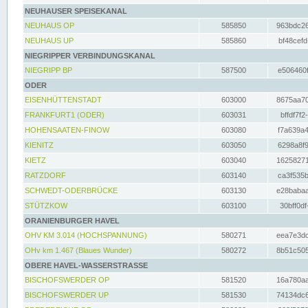
NEUHAUSER SPEISEKANAL
NEUHAUS OP
585850
963bdc26
NEUHAUS UP
585860
bf48cefd
NIEGRIPPER VERBINDUNGSKANAL
NIEGRIPP BP
587500
e506460f
ODER
EISENHÜTTENSTADT
603000
8675aa70
FRANKFURT1 (ODER)
603031
bffdf7f2
HOHENSAATEN-FINOW
603080
f7a639a4
KIENITZ
603050
6298a8f9
KIETZ
603040
16258271
RATZDORF
603140
ca3f535b
SCHWEDT-ODERBRÜCKE
603130
e28babaa
STÜTZKOW
603100
30bff0df
ORANIENBURGER HAVEL
OHV KM 3.014 (HOCHSPANNUNG)
580271
eea7e3dc
OHv km 1.467 (Blaues Wunder)
580272
8b51c505
OBERE HAVEL-WASSERSTRASSE
BISCHOFSWERDER OP
581520
16a780aa
BISCHOFSWERDER UP
581530
74134dc6