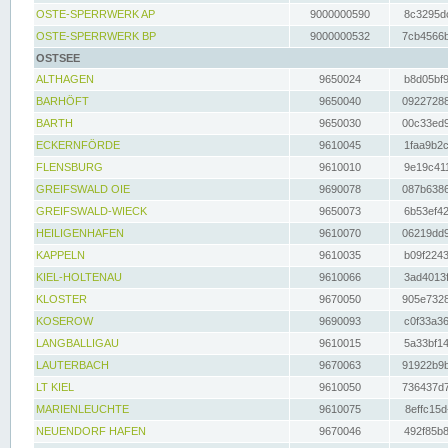
OSTE-SPERRWERK AP
9000000590
8c3295dc
OSTE-SPERRWERK BP
9000000532
7cb4566b
OSTSEE
ALTHAGEN
9650024
b8d05bf9
BARHÖFT
9650040
09227288
BARTH
9650030
00c33ed9
ECKERNFÖRDE
9610045
1faa9b2c
FLENSBURG
9610010
9e19c411
GREIFSWALD OIE
9690078
087b6386
GREIFSWALD-WIECK
9650073
6b53ef42
HEILIGENHAFEN
9610070
06219dd9
KAPPELN
9610035
b09f2243
KIEL-HOLTENAU
9610066
3ad4013f
KLOSTER
9670050
905e7328
KOSEROW
9690093
c0f33a36
LANGBALLIGAU
9610015
5a33bf14
LAUTERBACH
9670063
91922b9b
LT KIEL
9610050
736437d7
MARIENLEUCHTE
9610075
8effc15d
NEUENDORF HAFEN
9670046
492f85b8