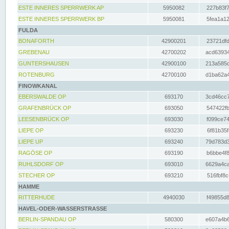
ESTE INNERES SPERRWERK AP
5950082
227b83f7
ESTE INNERES SPERRWERK BP
5950081
5fea1a12
FULDA
BONAFORTH
42900201
23721dfd
GREBENAU
42700202
acd63934
GUNTERSHAUSEN
42900100
213a585d
ROTENBURG
42700100
d1ba62a4
FINOWKANAL
EBERSWALDE OP
693170
3cd46cc7
GRAFENBRÜCK OP
693050
547422fb
LEESENBRÜCK OP
693030
f099ce74
LIEPE OP
693230
6f81b35f
LIEPE UP
693240
79d783d3
RAGÖSE OP
693190
b6bbe4f8
RUHLSDORF OP
693010
6629a4ca
STECHER OP
693210
516fbf8c
HAMME
RITTERHUDE
4940030
f49855d8
HAVEL-ODER-WASSERSTRASSE
BERLIN-SPANDAU OP
580300
e607a4b6