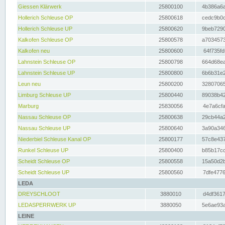
Giessen Klärwerk
25800100
4b386a6a
Hollerich Schleuse OP
25800618
cedc9b0c
Hollerich Schleuse UP
25800620
9beb7290
Kalkofen Schleuse OP
25800578
a7034573
Kalkofen neu
25800600
64f735fd
Lahnstein Schleuse OP
25800798
664d68ea
Lahnstein Schleuse UP
25800800
6b6b31e2
Leun neu
25800200
32807065
Limburg Schleuse UP
25800440
89038b42
Marburg
25830056
4e7a6cfa
Nassau Schleuse OP
25800638
29cb44a2
Nassau Schleuse UP
25800640
3a90a346
Niederbiel Schleuse Kanal OP
25800177
57c8e437
Runkel Schleuse UP
25800400
b85b17cc
Scheidt Schleuse OP
25800558
15a50d2b
Scheidt Schleuse UP
25800560
7dfe4776
LEDA
DREYSCHLOOT
3880010
d4df3617
LEDASPERRWERK UP
3880050
5e6ae93a
LEINE