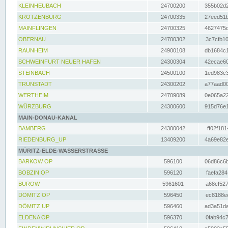
KLEINHEUBACH
24700200
355b02d2
KROTZENBURG
24700335
27eed51b
MAINFLINGEN
24700325
4627475d
OBERNAU
24700302
3c7cfb10
RAUNHEIM
24900108
db1684c1
SCHWEINFURT NEUER HAFEN
24300304
42ecae60
STEINBACH
24500100
1ed983c3
TRUNSTADT
24300202
a77aad00
WERTHEIM
24709089
0e065a22
WÜRZBURG
24300600
915d76e1
MAIN-DONAU-KANAL
BAMBERG
24300042
ff02f181
RIEDENBURG_UP
13409200
4a69e82e
MÜRITZ-ELDE-WASSERSTRASSE
BARKOW OP
596100
06d86c6b
BOBZIN OP
596120
faefa284
BUROW
5961601
a68cf527
DÖMITZ OP
596450
ec8188ee
DÖMITZ UP
596460
ad3a51da
ELDENA OP
596370
0fab94c7