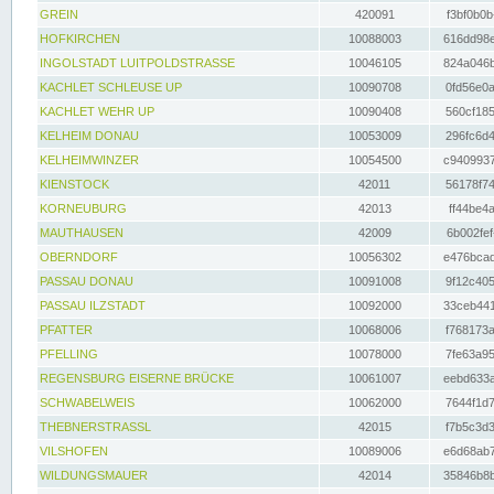
GREIN
420091
f3bf0b0b
HOFKIRCHEN
10088003
616dd98e
INGOLSTADT LUITPOLDSTRASSE
10046105
824a046b
KACHLET SCHLEUSE UP
10090708
0fd56e0a
KACHLET WEHR UP
10090408
560cf185
KELHEIM DONAU
10053009
296fc6d4
KELHEIMWINZER
10054500
c9409937
KIENSTOCK
42011
56178f74
KORNEUBURG
42013
ff44be4a
MAUTHAUSEN
42009
6b002fef
OBERNDORF
10056302
e476bcad
PASSAU DONAU
10091008
9f12c405
PASSAU ILZSTADT
10092000
33ceb441
PFATTER
10068006
f768173a
PFELLING
10078000
7fe63a95
REGENSBURG EISERNE BRÜCKE
10061007
eebd633a
SCHWABELWEIS
10062000
7644f1d7
THEBNERSTRASSL
42015
f7b5c3d3
VILSHOFEN
10089006
e6d68ab7
WILDUNGSMAUER
42014
35846b8b