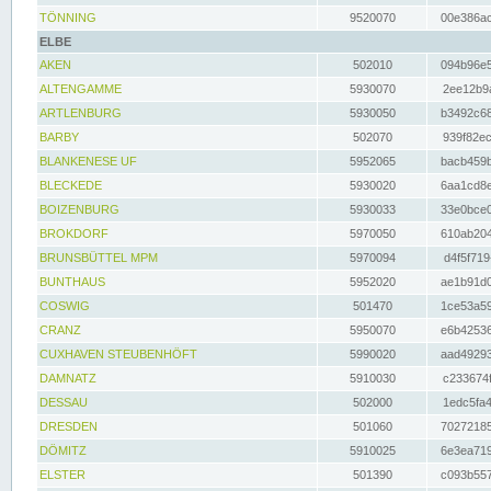
TÖNNING
9520070
00e386ac
ELBE
AKEN
502010
094b96e5
ALTENGAMME
5930070
2ee12b9a
ARTLENBURG
5930050
b3492c68
BARBY
502070
939f82ec
BLANKENESE UF
5952065
bacb459b
BLECKEDE
5930020
6aa1cd8e
BOIZENBURG
5930033
33e0bce0
BROKDORF
5970050
610ab204
BRUNSBÜTTEL MPM
5970094
d4f5f719
BUNTHAUS
5952020
ae1b91d0
COSWIG
501470
1ce53a59
CRANZ
5950070
e6b42536
CUXHAVEN STEUBENHÖFT
5990020
aad49293
DAMNATZ
5910030
c233674f
DESSAU
502000
1edc5fa4
DRESDEN
501060
70272185
DÖMITZ
5910025
6e3ea719
ELSTER
501390
c093b557