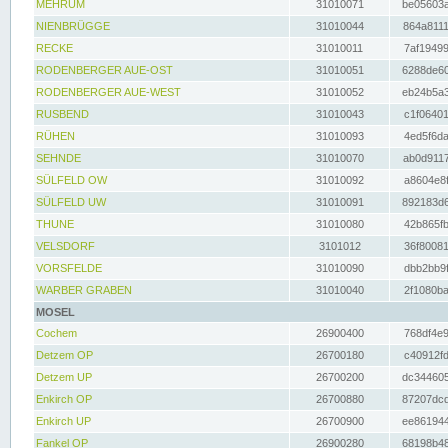
MEHRUM
31010071
be05603a
NIENBRÜGGE
31010044
864a8111
RECKE
31010011
7af19499
RODENBERGER AUE-OST
31010051
6288de60
RODENBERGER AUE-WEST
31010052
eb24b5a3
RUSBEND
31010043
c1f06401
RÜHEN
31010093
4ed5f6da
SEHNDE
31010070
ab0d9117
SÜLFELD OW
31010092
a8604e8f
SÜLFELD UW
31010091
892183d6
THUNE
31010080
42b865fb
VELSDORF
3101012
36f80081
VORSFELDE
31010090
dbb2bb9f
WARBER GRABEN
31010040
2f1080ba
MOSEL
Cochem
26900400
768df4e9
Detzem OP
26700180
c40912fd
Detzem UP
26700200
dc344605
Enkirch OP
26700880
87207dcd
Enkirch UP
26700900
ee861944
Fankel OP
26900280
68198b48