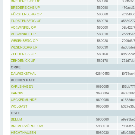
BREDEREICHE OP
580080
308f5979
BREDEREICHE UP
580090
470acd2a
FÜRSTENBERG OP
580060
2c95f83d
FÜRSTENBERG UP
580070
a5830277
VOßWINKEL OP
580000
09b422f7
VOßWINKEL UP
580010
2bcef51a
WESENBERG OP
580020
7909d3f7
WESENBERG UP
580030
da3b5de9
ZEHDENICK OP
580160
a9b8e24c
ZEHDENICK UP
580170
721d7dbf
ORKE
DALWIGKSTHAL
42840453
f0f78cc4
KLEINES HAFF
KARLSHAGEN
9690085
f53bb77f
KARNIN
9690084
da893bbd
UECKERMÜNDE
9690088
c1588dcc
WOLGAST
9650080
b327e35c
OSTE
BELUM
5980060
a9e93be0
BREMERVÖRDE UW
5980010
cf8a3ea2
HECHTHAUSEN
5980030
e5e02890