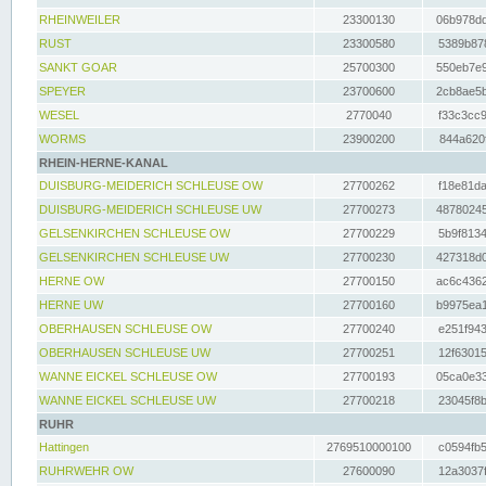
RHEINWEILER
23300130
06b978dd
RUST
23300580
5389b878
SANKT GOAR
25700300
550eb7e9
SPEYER
23700600
2cb8ae5b
WESEL
2770040
f33c3cc9
WORMS
23900200
844a620f
RHEIN-HERNE-KANAL
DUISBURG-MEIDERICH SCHLEUSE OW
27700262
f18e81da
DUISBURG-MEIDERICH SCHLEUSE UW
27700273
48780245
GELSENKIRCHEN SCHLEUSE OW
27700229
5b9f8134
GELSENKIRCHEN SCHLEUSE UW
27700230
427318d0
HERNE OW
27700150
ac6c4362
HERNE UW
27700160
b9975ea1
OBERHAUSEN SCHLEUSE OW
27700240
e251f943
OBERHAUSEN SCHLEUSE UW
27700251
12f63015
WANNE EICKEL SCHLEUSE OW
27700193
05ca0e33
WANNE EICKEL SCHLEUSE UW
27700218
23045f8b
RUHR
Hattingen
2769510000100
c0594fb5
RUHRWEHR OW
27600090
12a3037f