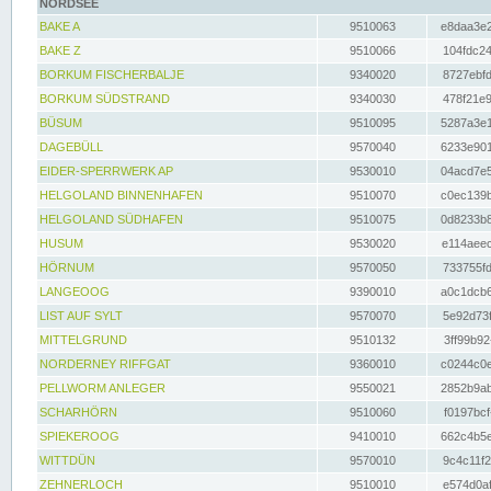
NORDSEE
BAKE A
9510063
e8daa3e2
BAKE Z
9510066
104fdc24
BORKUM FISCHERBALJE
9340020
8727ebfd
BORKUM SÜDSTRAND
9340030
478f21e9
BÜSUM
9510095
5287a3e1
DAGEBÜLL
9570040
6233e901
EIDER-SPERRWERK AP
9530010
04acd7e5
HELGOLAND BINNENHAFEN
9510070
c0ec139b
HELGOLAND SÜDHAFEN
9510075
0d8233b8
HUSUM
9530020
e114aeec
HÖRNUM
9570050
733755fd
LANGEOOG
9390010
a0c1dcb6
LIST AUF SYLT
9570070
5e92d73f
MITTELGRUND
9510132
3ff99b92
NORDERNEY RIFFGAT
9360010
c0244c0e
PELLWORM ANLEGER
9550021
2852b9ab
SCHARHÖRN
9510060
f0197bcf
SPIEKEROOG
9410010
662c4b5e
WITTDÜN
9570010
9c4c11f2
ZEHNERLOCH
9510010
e574d0af