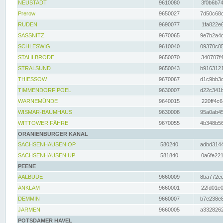
NEUSTADT
9610080
3f0b6b74
Prerow
9650027
7d50c68c
RUDEN
9690077
1fa822e6
SASSNITZ
9670065
9e7b2a4d
SCHLESWIG
9610040
09370c05
STAHLBRODE
9650070
340707f4
STRALSUND
9650043
b9163121
THIESSOW
9670067
d1c9bb3c
TIMMENDORF POEL
9630007
d22c341b
WARNEMÜNDE
9640015
220ff4c6
WISMAR-BAUMHAUS
9630008
95a0ab45
WITTOWER FÄHRE
9670055
4b348b56
ORANIENBURGER KANAL
SACHSENHAUSEN OP
580240
adbd3144
SACHSENHAUSEN UP
581840
0a6fe221
PEENE
AALBUDE
9660009
8ba772ed
ANKLAM
9660001
22fd01e0
DEMMIN
9660007
b7e238e8
JARMEN
9660005
a3328262
POTSDAMER HAVEL