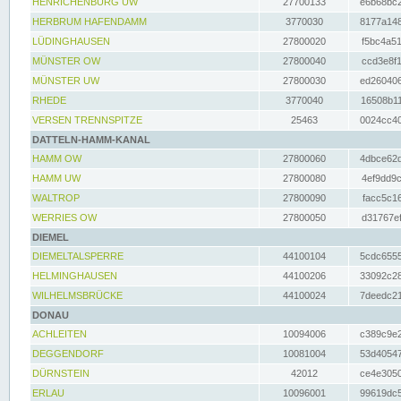
HENRICHENBURG UW
27700133
e6b68bc2
HERBRUM HAFENDAMM
3770030
8177a148
LÜDINGHAUSEN
27800020
f5bc4a51
MÜNSTER OW
27800040
ccd3e8f1
MÜNSTER UW
27800030
ed260406
RHEDE
3770040
16508b11
VERSEN TRENNSPITZE
25463
0024cc40
DATTELN-HAMM-KANAL
HAMM OW
27800060
4dbce62d
HAMM UW
27800080
4ef9dd9c
WALTROP
27800090
facc5c16
WERRIES OW
27800050
d31767ef
DIEMEL
DIEMELTALSPERRE
44100104
5cdc6555
HELMINGHAUSEN
44100206
33092c28
WILHELMSBRÜCKE
44100024
7deedc21
DONAU
ACHLEITEN
10094006
c389c9e2
DEGGENDORF
10081004
53d40547
DÜRNSTEIN
42012
ce4e3050
ERLAU
10096001
99619dc5