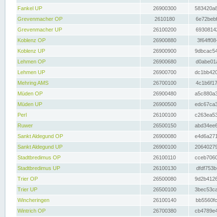
Fankel UP
26900300
583420a8
Grevenmacher OP
2610180
6e72bebf
Grevenmacher UP
26100200
69308142
Koblenz OP
26900880
3f64ff08
Koblenz UP
26900900
9dbcac54
Lehmen OP
26900680
d0abe01a
Lehmen UP
26900700
dc1bb420
Mehring AMS
26700100
4c1b6f17
Müden OP
26900480
a5c880a3
Müden UP
26900500
edc67ca3
Perl
26100100
c263ea53
Ruwer
26500150
abd34ee6
Sankt Aldegund OP
26900080
e4d6a271
Sankt Aldegund UP
26900100
20640279
Stadtbredimus OP
26100110
cceb7060
Stadtbredimus UP
26100130
dfdf753b
Trier OP
26500080
9d2b4126
Trier UP
26500100
3bec53ca
Wincheringen
26100140
bb5560fc
Wintrich OP
26700380
cb4789e4