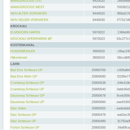
WANGEROOGE OST
9420020
26656fda
WANGEROOGE WEST
9420040
70039212
WHV ALTER VORHAFEN
9440020
f85bd17b
WHV NEUER VORHAFEN
9440030
f77317d9
KRÜCKAU
ELMSHORN HAFEN
5970022
136febf6
KRÜCKAU-SPERRWERK BP
5970023
53c277c3
KÜSTENKANAL
HUNDSMÜHLEN
4960020
cf6ac249
Hilkenbrook
3800010
58ccd6f0
LAHN
Bad Ems Schleuse UP
25800700
c005afb9
Bad Ems Wehr OP
25800690
f2295e77
Cramberg Schleuse OP
25800538
24fe419b
Cramberg Schleuse UP
25800540
3abb36d1
Dausenau Schleuse OP
25800678
9ceb358c
Dausenau Schleuse UP
25800680
eae91991
Diez Hafen
25800500
eadedeb6
Diez Schleuse OP
25800478
ea62ec5f
Diez Schleuse UP
25800480
31750a0f
Fürfurt Schleuse UP
25800300
34af0fca