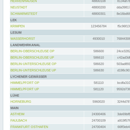
HERRENHAUSEN
48800108
8134af78
NEUSTADT
48800200
dda39817
SCHWARMSTEDT
48800301
8e16bd66
LEK
KRIMPEN
123456784
f5c96f13
LESUM
WASSERHORST
4930010
76844306
LANDWEHRKANAL
BERLIN-OBERSCHLEUSE OP
586600
24ce3282
BERLIN-OBERSCHLEUSE UP
586610
c42ad3df
BERLIN-UNTERSCHLEUSE OP
586620
503ad891
BERLIN-UNTERSCHLEUSE UP
586630
d198c901
LYCHENER GEWÄSSER
HIMMELPFORT OP
581110
bcdfa310
HIMMELPFORT UP
581120
9592d736
LÜHE
HORNEBURG
5960020
3244d787
MAIN
ASTHEIM
24300406
3de69bf8
FAULBACH
24700109
a919f57f
FRANKFURT OSTHAFEN
24700404
66ff3eb4