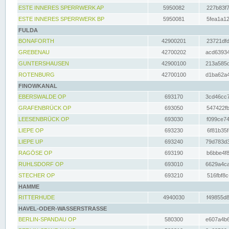
ESTE INNERES SPERRWERK AP
5950082
227b83f7
ESTE INNERES SPERRWERK BP
5950081
5fea1a12
FULDA
BONAFORTH
42900201
23721dfd
GREBENAU
42700202
acd63934
GUNTERSHAUSEN
42900100
213a585d
ROTENBURG
42700100
d1ba62a4
FINOWKANAL
EBERSWALDE OP
693170
3cd46cc7
GRAFENBRÜCK OP
693050
547422fb
LEESENBRÜCK OP
693030
f099ce74
LIEPE OP
693230
6f81b35f
LIEPE UP
693240
79d783d3
RAGÖSE OP
693190
b6bbe4f8
RUHLSDORF OP
693010
6629a4ca
STECHER OP
693210
516fbf8c
HAMME
RITTERHUDE
4940030
f49855d8
HAVEL-ODER-WASSERSTRASSE
BERLIN-SPANDAU OP
580300
e607a4b6