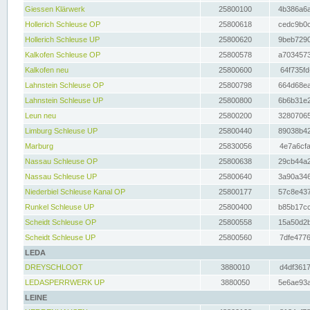
Giessen Klärwerk
25800100
4b386a6a
Hollerich Schleuse OP
25800618
cedc9b0c
Hollerich Schleuse UP
25800620
9beb7290
Kalkofen Schleuse OP
25800578
a7034573
Kalkofen neu
25800600
64f735fd
Lahnstein Schleuse OP
25800798
664d68ea
Lahnstein Schleuse UP
25800800
6b6b31e2
Leun neu
25800200
32807065
Limburg Schleuse UP
25800440
89038b42
Marburg
25830056
4e7a6cfa
Nassau Schleuse OP
25800638
29cb44a2
Nassau Schleuse UP
25800640
3a90a346
Niederbiel Schleuse Kanal OP
25800177
57c8e437
Runkel Schleuse UP
25800400
b85b17cc
Scheidt Schleuse OP
25800558
15a50d2b
Scheidt Schleuse UP
25800560
7dfe4776
LEDA
DREYSCHLOOT
3880010
d4df3617
LEDASPERRWERK UP
3880050
5e6ae93a
LEINE