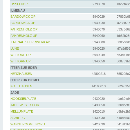
IJSSELKOP
2790070
bbaefa8e
ILMENAU
BARDOWICK OP
5940029
07830b68
BARDOWICK UP
5940030
a238b70f
FAHRENHOLZ OP
5940070
c33c3667
FAHRENHOLZ UP
5940060
bb62b28f
ILMENAU SPERRWERK AP
5940080
6b05e8dc
LÜNE
5940020
d7a8df36
WITTORF OP
5940049
eb3d4195
WITTORF UP
5940050
308c39b6
ITTER ZUR EDER
HERZHAUSEN
42800218
855205e7
ITTER ZUR DIEMEL
KOTTHAUSEN
44100013
36243256
JADE
HOOKSIELPLATE
9430020
fac30fe9
JADE-WESER-PORT
9430050
33bdec83
MELLUMPLATE
9420010
c8b9a2b6
SCHILLIG
9430030
b1cda5a0
WANGEROOGE NORD
9420030
c41d42b1