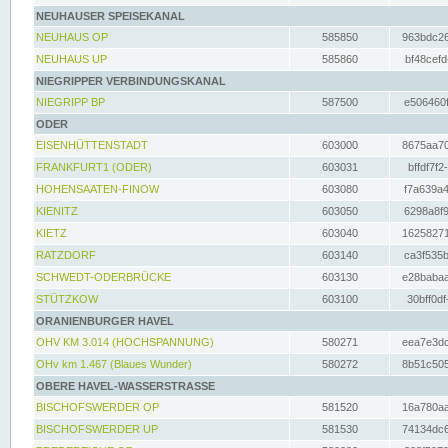
NEUHAUSER SPEISEKANAL
NEUHAUS OP
585850
963bdc26
NEUHAUS UP
585860
bf48cefd
NIEGRIPPER VERBINDUNGSKANAL
NIEGRIPP BP
587500
e506460f
ODER
EISENHÜTTENSTADT
603000
8675aa70
FRANKFURT1 (ODER)
603031
bffdf7f2
HOHENSAATEN-FINOW
603080
f7a639a4
KIENITZ
603050
6298a8f9
KIETZ
603040
16258271
RATZDORF
603140
ca3f535b
SCHWEDT-ODERBRÜCKE
603130
e28babaa
STÜTZKOW
603100
30bff0df
ORANIENBURGER HAVEL
OHV KM 3.014 (HOCHSPANNUNG)
580271
eea7e3dc
OHv km 1.467 (Blaues Wunder)
580272
8b51c505
OBERE HAVEL-WASSERSTRASSE
BISCHOFSWERDER OP
581520
16a780aa
BISCHOFSWERDER UP
581530
74134dc6