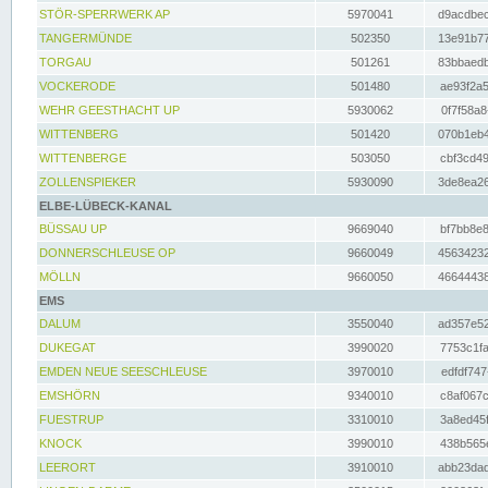
STÖR-SPERRWERK AP
5970041
d9acdbec
TANGERMÜNDE
502350
13e91b77
TORGAU
501261
83bbaedb
VOCKERODE
501480
ae93f2a5
WEHR GEESTHACHT UP
5930062
0f7f58a8
WITTENBERG
501420
070b1eb4
WITTENBERGE
503050
cbf3cd49
ZOLLENSPIEKER
5930090
3de8ea26
ELBE-LÜBECK-KANAL
BÜSSAU UP
9669040
bf7bb8e8
DONNERSCHLEUSE OP
9660049
45634232
MÖLLN
9660050
46644438
EMS
DALUM
3550040
ad357e52
DUKEGAT
3990020
7753c1fa
EMDEN NEUE SEESCHLEUSE
3970010
edfdf747
EMSHÖRN
9340010
c8af067c
FUESTRUP
3310010
3a8ed45f
KNOCK
3990010
438b565e
LEERORT
3910010
abb23dad