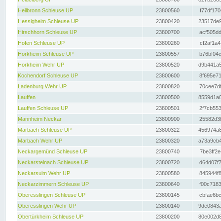
Heilbronn Schleuse UP
23800560
f77df170
Hessigheim Schleuse UP
23800420
23517de9
Hirschhorn Schleuse UP
23800700
acf505dd
Hofen Schleuse UP
23800260
cf2af1a4
Horkheim Schleuse UP
23800557
b76bf04c
Horkheim Wehr UP
23800520
d9b441a5
Kochendorf Schleuse UP
23800600
8f695e71
Ladenburg Wehr UP
23800820
70cee7df
Lauffen
23800500
8559d1a0
Lauffen Schleuse UP
23800501
2f7cb553
Mannheim Neckar
23800900
25582d3f
Marbach Schleuse UP
23800322
456974a8
Marbach Wehr UP
23800320
a73a9cb4
Neckargemünd Schleuse UP
23800740
7be3ff2e
Neckarsteinach Schleuse UP
23800720
d64d07f7
Neckarsulm Wehr UP
23800580
845944f8
Neckarzimmern Schleuse UP
23800640
f00c7183
Oberesslingen Schleuse UP
23800145
cbfae6bc
Oberesslingen Wehr UP
23800140
9de0843a
Obertürkheim Schleuse UP
23800200
80e002d8