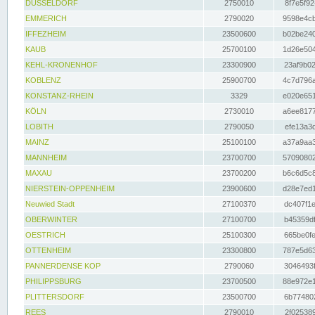
DÜSSELDORF
2750010
8f7e5f92
EMMERICH
2790020
9598e4cb
IFFEZHEIM
23500600
b02be240
KAUB
25700100
1d26e504
KEHL-KRONENHOF
23300900
23af9b02
KOBLENZ
25900700
4c7d796a
KONSTANZ-RHEIN
3329
e020e651
KÖLN
2730010
a6ee8177
LOBITH
2790050
efe13a3d
MAINZ
25100100
a37a9aa3
MANNHEIM
23700700
57090802
MAXAU
23700200
b6c6d5c8
NIERSTEIN-OPPENHEIM
23900600
d28e7ed1
Neuwied Stadt
27100370
dc407f1e
OBERWINTER
27100700
b45359df
OESTRICH
25100300
665be0fe
OTTENHEIM
23300800
787e5d63
PANNERDENSE KOP
2790060
3046493f
PHILIPPSBURG
23700500
88e972e1
PLITTERSDORF
23500700
6b774802
REES
2790010
2f025389