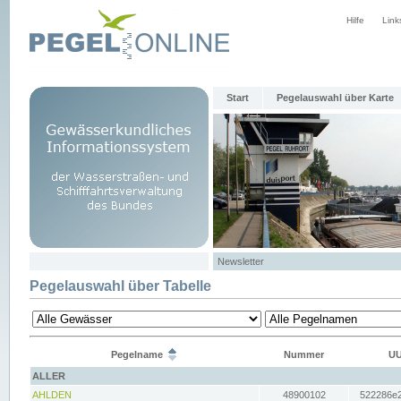
Hilfe
Link
Start
Pegelauswahl über Karte
Newsletter
Pegelauswahl über Tabelle
Pegelname
Nummer
UU
ALLER
AHLDEN
48900102
522286e2