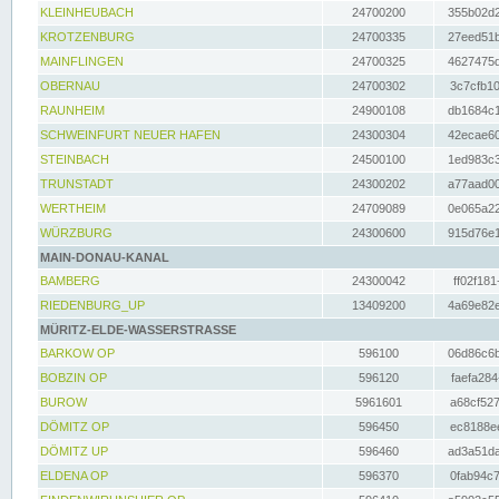
KLEINHEUBACH
24700200
355b02d2
KROTZENBURG
24700335
27eed51b
MAINFLINGEN
24700325
4627475d
OBERNAU
24700302
3c7cfb10
RAUNHEIM
24900108
db1684c1
SCHWEINFURT NEUER HAFEN
24300304
42ecae60
STEINBACH
24500100
1ed983c3
TRUNSTADT
24300202
a77aad00
WERTHEIM
24709089
0e065a22
WÜRZBURG
24300600
915d76e1
MAIN-DONAU-KANAL
BAMBERG
24300042
ff02f181
RIEDENBURG_UP
13409200
4a69e82e
MÜRITZ-ELDE-WASSERSTRASSE
BARKOW OP
596100
06d86c6b
BOBZIN OP
596120
faefa284
BUROW
5961601
a68cf527
DÖMITZ OP
596450
ec8188ee
DÖMITZ UP
596460
ad3a51da
ELDENA OP
596370
0fab94c7