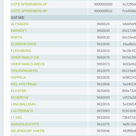
OSTE-SPERRWERK AP
9000000590
8c3295dc
OSTE-SPERRWERK BP
9000000532
7cb4566b
OSTSEE
ALTHAGEN
9650024
b8d05bf9
BARHÖFT
9650040
09227288
BARTH
9650030
00c33ed9
ECKERNFÖRDE
9610045
1faa9b2c
FLENSBURG
9610010
9e19c411
GREIFSWALD OIE
9690078
087b6386
GREIFSWALD-WIECK
9650073
6b53ef42
HEILIGENHAFEN
9610070
06219dd9
KAPPELN
9610035
b09f2243
KIEL-HOLTENAU
9610066
3ad4013f
KLOSTER
9670050
905e7328
KOSEROW
9690093
c0f33a36
LANGBALLIGAU
9610015
5a33bf14
LAUTERBACH
9670063
91922b9b
LT KIEL
9610050
736437d7
MARIENLEUCHTE
9610075
8effc15d
NEUENDORF HAFEN
9670046
492f85b8