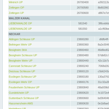
Wintrich UP
26700400
a392113c
Zeltingen OP
26700580
8b802863
Zeltingen UP
26700600
d867e7e9
MALZER KANAL
LIEBENWALDE OP
581540
3f8ceb6d
LIEBENWALDE UP
581550
a1cf60be
NECKAR
Aldingen Schleuse UP
23800280
dfdfb4ff
Beihingen Wehr UP
23800360
8a2e3048
Besigheim SKA
23800460
46d8ed02
Besigheim Schleuse UP
23800480
57db82c7
Besigheim Wehr UP
23800440
42c11b7a
Cannstatt Schleuse UP
23800240
7068d262
Deizisau Schleuse UP
23800120
c5b6243d
Esslingen Schleuse UP
23800180
130a3761
Esslingen Wehr OP
23800176
31c32a38
Feudenheim Schleuse UP
23800840
48a939b9
Gundelsheim UP
23800620
fc1072e4
Guttenbach Schleuse UP
23800660
bd36404b
Hassmersheim AMS
23800630
0e1b8ae0
Heidelberg UP
23800760
827b2685