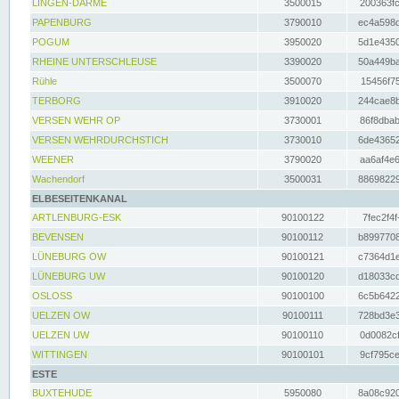
LINGEN-DARME
3500015
200363fc
PAPENBURG
3790010
ec4a598d
POGUM
3950020
5d1e4350
RHEINE UNTERSCHLEUSE
3390020
50a449ba
Rühle
3500070
15456f75
TERBORG
3910020
244cae8b
VERSEN WEHR OP
3730001
86f8dbab
VERSEN WEHRDURCHSTICH
3730010
6de43652
WEENER
3790020
aa6af4e6
Wachendorf
3500031
88698229
ELBESEITENKANAL
ARTLENBURG-ESK
90100122
7fec2f4f
BEVENSEN
90100112
b8997708
LÜNEBURG OW
90100121
c7364d1e
LÜNEBURG UW
90100120
d18033cd
OSLOSS
90100100
6c5b6422
UELZEN OW
90100111
728bd3e3
UELZEN UW
90100110
0d0082cf
WITTINGEN
90100101
9cf795ce
ESTE
BUXTEHUDE
5950080
8a08c920