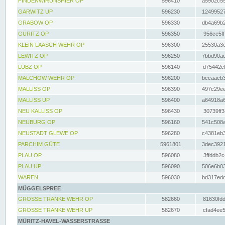
FINDENWIRUNSHIER OP
596410
a5902c55
GARWITZ UP
596230
12499527
GRABOW OP
596330
db4a69b2
GÜRITZ OP
596350
956ce5ff
KLEIN LAASCH WEHR OP
596300
25530a3e
LEWITZ OP
596250
7bbd90ad
LÜBZ OP
596140
d75442cf
MALCHOW WEHR OP
596200
bccaacb3
MALLISS OP
596390
497c29ee
MALLISS UP
596400
a64918a6
NEU KALLISS OP
596430
30739ff3
NEUBURG OP
596160
541c508a
NEUSTADT GLEWE OP
596280
c4381eb3
PARCHIM GÜTE
5961801
3dec3921
PLAU OP
596080
3ffddb2c
PLAU UP
596090
506e6b03
WAREN
596030
bd317edd
MÜGGELSPREE
GROSSE TRÄNKE WEHR OP
582660
81630fdd
GROSSE TRÄNKE WEHR UP
582670
cfad4ee5
MÜRITZ-HAVEL-WASSERSTRASSE