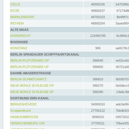
CELLE
48300105
b475386c
EITZE
48900237
47174d8f
MARKLENDORF
48700103
8b4f9f7c
RETHEM
48900204
5aaed954
ALTE MAAS
DORDRECHT
123456785
6c6f84c2
BODENSEE
KONSTANZ
906
aa9179c1
BERLIN-SPANDAUER-SCHIFFFAHRTSKANAL
BERLIN-PLÖTZENSEE OP
586640
ee52ce62
BERLIN-PLÖTZENSEE UP
586650
45721a68
DAHME-WASSERSTRASSE
BERLIN-SCHMÖCKWITZ
586810
6b595707
NEUE MÜHLE SCHLEUSE OP
586270
0e0dbcc9
NEUE MÜHLE SCHLEUSE UP
586280
c9a6c3bf
DORTMUND-EMS-KANAL
BERGESHÖVEDE
34000010
ade3a084
Groppenbruch
27700122
7bbdb421
HASEHUBBRÜCKE
3690010
04572010
HENRICHENBURG OW
27700111
70bee932