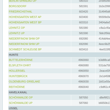
BERLIN-SPANDAU UP
580310
2c68509c
BORGSDORF
581591
1b2e2996
FRIEDRICHSTHAL
603420
314945d6
HOHENSAATEN WEST AP
603400
99309d3e
HOHENSAATEN WEST BP
603310
3404a6e5
LEHNITZ OP
581580
c8a1cf0a
LEHNITZ UP
581590
5bb1f56d
NIEDERFINOW SHW OP
692080
414dd4ee
NIEDERFINOW SHW UP
692090
4eec6b25
SCHWEDT SCHLEUSE BP
603410
4ee515f9
HUNTE
BUTTELERHÖRNE
4960060
b3d88ca6
ELSFLETH OHRT
4960080
531da758
HOLLERSIEL
4960050
2eacef2f
HUNTEBRÜCK
4960070
2e1d458b
OLDENBURG-DRIELAKE
4960030
1b51e55e
REITHÖRNE
4960040
c9df61c4
HAVELKANAL
SCHÖNWALDE OP
587050
d8ef9f21
SCHÖNWALDE UP
587060
b6650b13
IJSSEL