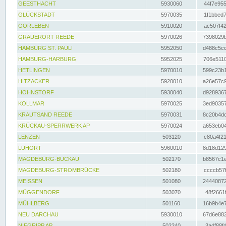
GEESTHACHT
5930060
44f7e955
GLÜCKSTADT
5970035
1f1bbed7
GORLEBEN
5910020
ac507f42
GRAUERORT REEDE
5970026
7398029b
HAMBURG ST. PAULI
5952050
d488c5cc
HAMBURG-HARBURG
5952025
706e5110
HETLINGEN
5970010
599c23b1
HITZACKER
5920010
a26e57c9
HOHNSTORF
5930040
d9289367
KOLLMAR
5970025
3ed90357
KRAUTSAND REEDE
5970031
8c20b4dc
KRÜCKAU-SPERRWERK AP
5970024
a653eb04
LENZEN
503120
c80a4f21
LÜHORT
5960010
8d18d129
MAGDEBURG-BUCKAU
502170
b8567c1e
MAGDEBURG-STROMBRÜCKE
502180
ccccb57f
MEISSEN
501080
24440872
MÜGGENDORF
503070
48f2661f
MÜHLBERG
501160
16b9b4e7
NEU DARCHAU
5930010
67d6e882
NIEGRIPP AP
502240
3adf88fd