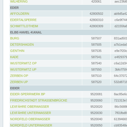
WILHERING
420061
aec23fd6
EDER
AFFOLDERN
42800502
ab9d5a42
EDERTALSPERRE
42800310
c6e9f744
SCHMITTLOTHEIM
42800309
d2155fa6
ELBE-HAVEL-KANAL
BURG
587507
831ad501
DETERSHAGEN
587505
a7b1eda9
GENTHIN
587535
e9e7f20c
KADE
587541
e4f29379
WUSTERWITZ OP
587540
c6a12d34
WUSTERWITZ UP
587550
3bfcf759
ZERBEN OP
587510
64c37072
ZERBEN UP
587520
532d8718
EIDER
EIDER-SPERRWERK BP
9520081
8ac85e6c
FRIEDRICHSTADT STRASSENBRÜCKE
9520060
721313e7
LEXFÄHRE OBERWASSER
9520020
86c5688f
LEXFÄHRE UNTERWASSER
9520030
7f01fbd8
NORDFELD OBERWASSER
9520040
61394669
NORDFELD UNTERWASSER
9520050
cb93548e