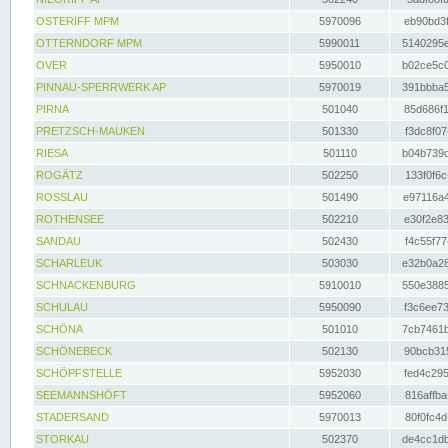
OSTERIFF MPM
5970096
eb90bd3f
OTTERNDORF MPM
5990011
5140295e
OVER
5950010
b02ce5c0
PINNAU-SPERRWERK AP
5970019
391bbba5
PIRNA
501040
85d686f1
PRETZSCH-MAUKEN
501330
f3dc8f07
RIESA
501110
b04b739d
ROGÄTZ
502250
133f0f6c
ROSSLAU
501490
e97116a4
ROTHENSEE
502210
e30f2e83
SANDAU
502430
f4c55f77
SCHARLEUK
503030
e32b0a28
SCHNACKENBURG
5910010
550e3885
SCHULAU
5950090
f3c6ee73
SCHÖNA
501010
7cb7461b
SCHÖNEBECK
502130
90bcb315
SCHÖPFSTELLE
5952030
fed4c295
SEEMANNSHÖFT
5952060
816affba
STADERSAND
5970013
80f0fc4d
STORKAU
502370
de4cc1db