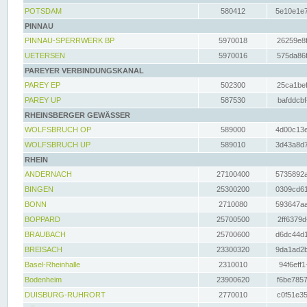
POTSDAM
580412
5e10e1e7
PINNAU
PINNAU-SPERRWERK BP
5970018
26259e8f
UETERSEN
5970016
575da86f
PAREYER VERBINDUNGSKANAL
PAREY EP
502300
25ca1bef
PAREY UP
587530
bafddcbf
RHEINSBERGER GEWÄSSER
WOLFSBRUCH OP
589000
4d00c13e
WOLFSBRUCH UP
589010
3d43a8d7
RHEIN
ANDERNACH
27100400
5735892a
BINGEN
25300200
0309cd61
BONN
2710080
593647aa
BOPPARD
25700500
2ff6379d
BRAUBACH
25700600
d6dc44d1
BREISACH
23300320
9da1ad2b
Basel-Rheinhalle
2310010
94f6eff1
Bodenheim
23900620
f6be7857
DUISBURG-RUHRORT
2770010
c0f51e35