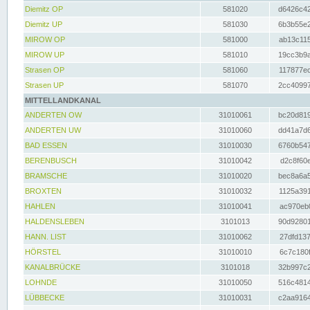
Diemitz OP
581020
d6426c42
Diemitz UP
581030
6b3b55e2
MIROW OP
581000
ab13c115
MIROW UP
581010
19cc3b9a
Strasen OP
581060
117877ec
Strasen UP
581070
2cc40997
MITTELLANDKANAL
ANDERTEN OW
31010061
bc20d819
ANDERTEN UW
31010060
dd41a7d6
BAD ESSEN
31010030
6760b547
BERENBUSCH
31010042
d2c8f60e
BRAMSCHE
31010020
bec8a6a5
BROXTEN
31010032
1125a391
HAHLEN
31010041
ac970eb0
HALDENSLEBEN
3101013
90d92801
HANN. LIST
31010062
27dfd137
HÖRSTEL
31010010
6c7c180f
KANALBRÜCKE
3101018
32b997c2
LOHNDE
31010050
516c4814
LÜBBECKE
31010031
c2aa9164