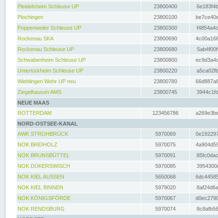
Pleidelsheim Schleuse UP
23800400
6e183f4b
Plochingen
23800100
be7ce40e
Poppenweiler Schleuse UP
23800300
f4854a4c
Rockenau SKA
23800690
4c00a166
Rockenau Schleuse UP
23800680
5ab4f00f
Schwabenheim Schleuse UP
23800800
ec9d3a4d
Untertürkheim Schleuse UP
23800220
a5ca02fb
Wieblingen Wehr UP neu
23800780
66d887a6
Ziegelhausen AMS
23800745
3944c1fd
NEUE MAAS
ROTTERDAM
123456786
a269e3be
NORD-OSTSEE-KANAL
AWK STROHBRÜCK
5970069
0e192297
NOK BREIHOLZ
5970075
4a904d59
NOK BRUNSBÜTTEL
5970091
85fc0dac
NOK DÜKERSWISCH
5970085
3954300d
NOK KIEL AUSSEN
5650068
6dc44585
NOK KIEL BINNEN
5979020
8af24d6a
NOK KÖNIGSFÖRDE
5970067
d0ec2790
NOK RENDSBURG
5970074
8c8afb56