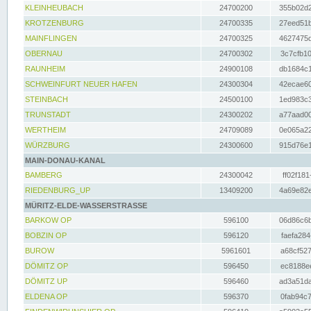
KLEINHEUBACH
24700200
355b02d2
KROTZENBURG
24700335
27eed51b
MAINFLINGEN
24700325
4627475d
OBERNAU
24700302
3c7cfb10
RAUNHEIM
24900108
db1684c1
SCHWEINFURT NEUER HAFEN
24300304
42ecae60
STEINBACH
24500100
1ed983c3
TRUNSTADT
24300202
a77aad00
WERTHEIM
24709089
0e065a22
WÜRZBURG
24300600
915d76e1
MAIN-DONAU-KANAL
BAMBERG
24300042
ff02f181
RIEDENBURG_UP
13409200
4a69e82e
MÜRITZ-ELDE-WASSERSTRASSE
BARKOW OP
596100
06d86c6b
BOBZIN OP
596120
faefa284
BUROW
5961601
a68cf527
DÖMITZ OP
596450
ec8188ee
DÖMITZ UP
596460
ad3a51da
ELDENA OP
596370
0fab94c7