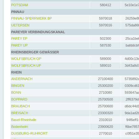
POTSDAM
580412
5e10e1e7
PINNAU
PINNAU-SPERRWERK BP
5970018
26259e8f
UETERSEN
5970016
575da86f
PAREYER VERBINDUNGSKANAL
PAREY EP
502300
25ca1bef
PAREY UP
587530
bafddcbf
RHEINSBERGER GEWÄSSER
WOLFSBRUCH OP
589000
4d00c13e
WOLFSBRUCH UP
589010
3d43a8d7
RHEIN
ANDERNACH
27100400
5735892a
BINGEN
25300200
0309cd61
BONN
2710080
593647aa
BOPPARD
25700500
2ff6379d
BRAUBACH
25700600
d6dc44d1
BREISACH
23300320
9da1ad2b
Basel-Rheinhalle
2310010
94f6eff1
Bodenheim
23900620
f6be7857
DUISBURG-RUHRORT
2770010
c0f51e35