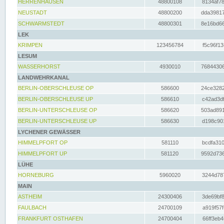
HERRENHAUSEN
48800108
8134af78
NEUSTADT
48800200
dda39817
SCHWARMSTEDT
48800301
8e16bd66
LEK
KRIMPEN
123456784
f5c96f13
LESUM
WASSERHORST
4930010
76844306
LANDWEHRKANAL
BERLIN-OBERSCHLEUSE OP
586600
24ce3282
BERLIN-OBERSCHLEUSE UP
586610
c42ad3df
BERLIN-UNTERSCHLEUSE OP
586620
503ad891
BERLIN-UNTERSCHLEUSE UP
586630
d198c901
LYCHENER GEWÄSSER
HIMMELPFORT OP
581110
bcdfa310
HIMMELPFORT UP
581120
9592d736
LÜHE
HORNEBURG
5960020
3244d787
MAIN
ASTHEIM
24300406
3de69bf8
FAULBACH
24700109
a919f57f
FRANKFURT OSTHAFEN
24700404
66ff3eb4