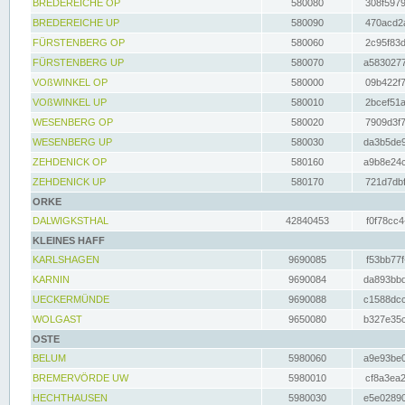
BREDEREICHE OP
580080
308f5979
BREDEREICHE UP
580090
470acd2a
FÜRSTENBERG OP
580060
2c95f83d
FÜRSTENBERG UP
580070
a5830277
VOßWINKEL OP
580000
09b422f7
VOßWINKEL UP
580010
2bcef51a
WESENBERG OP
580020
7909d3f7
WESENBERG UP
580030
da3b5de9
ZEHDENICK OP
580160
a9b8e24c
ZEHDENICK UP
580170
721d7dbf
ORKE
DALWIGKSTHAL
42840453
f0f78cc4
KLEINES HAFF
KARLSHAGEN
9690085
f53bb77f
KARNIN
9690084
da893bbd
UECKERMÜNDE
9690088
c1588dcc
WOLGAST
9650080
b327e35c
OSTE
BELUM
5980060
a9e93be0
BREMERVÖRDE UW
5980010
cf8a3ea2
HECHTHAUSEN
5980030
e5e02890