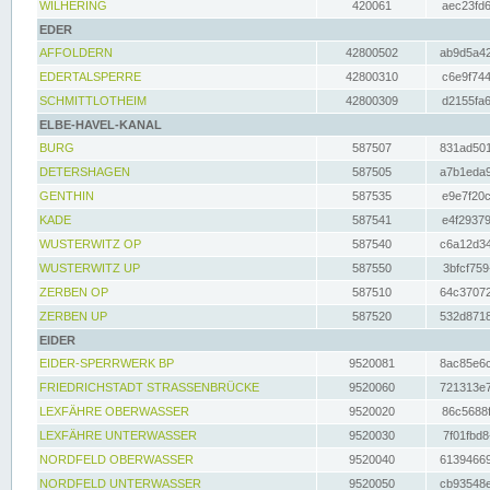
WILHERING
420061
aec23fd6
EDER
AFFOLDERN
42800502
ab9d5a42
EDERTALSPERRE
42800310
c6e9f744
SCHMITTLOTHEIM
42800309
d2155fa6
ELBE-HAVEL-KANAL
BURG
587507
831ad501
DETERSHAGEN
587505
a7b1eda9
GENTHIN
587535
e9e7f20c
KADE
587541
e4f29379
WUSTERWITZ OP
587540
c6a12d34
WUSTERWITZ UP
587550
3bfcf759
ZERBEN OP
587510
64c37072
ZERBEN UP
587520
532d8718
EIDER
EIDER-SPERRWERK BP
9520081
8ac85e6c
FRIEDRICHSTADT STRASSENBRÜCKE
9520060
721313e7
LEXFÄHRE OBERWASSER
9520020
86c5688f
LEXFÄHRE UNTERWASSER
9520030
7f01fbd8
NORDFELD OBERWASSER
9520040
61394669
NORDFELD UNTERWASSER
9520050
cb93548e