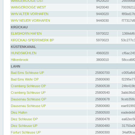
WANGEROOGE OST
9420020
26656fda
WANGEROOGE WEST
9420040
70039212
WHV ALTER VORHAFEN
9440020
f85bd17b
WHV NEUER VORHAFEN
9440030
f77317d9
KRÜCKAU
ELMSHORN HAFEN
5970022
136febf6
KRÜCKAU-SPERRWERK BP
5970023
53c277c3
KÜSTENKANAL
HUNDSMÜHLEN
4960020
cf6ac249
Hilkenbrook
3800010
58ccd6f0
LAHN
Bad Ems Schleuse UP
25800700
c005afb9
Bad Ems Wehr OP
25800690
f2295e77
Cramberg Schleuse OP
25800538
24fe419b
Cramberg Schleuse UP
25800540
3abb36d1
Dausenau Schleuse OP
25800678
9ceb358c
Dausenau Schleuse UP
25800680
eae91991
Diez Hafen
25800500
eadedeb6
Diez Schleuse OP
25800478
ea62ec5f
Diez Schleuse UP
25800480
31750a0f
Fürfurt Schleuse UP
25800300
34af0fca