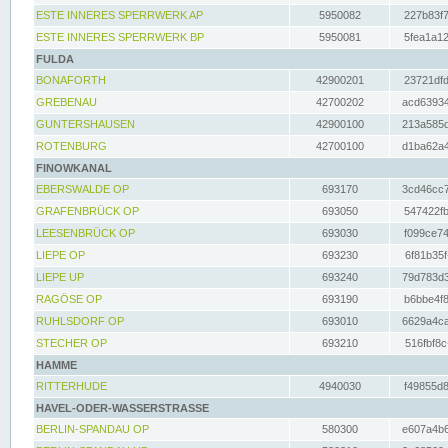
ESTE INNERES SPERRWERK AP
5950082
227b83f7
ESTE INNERES SPERRWERK BP
5950081
5fea1a12
FULDA
BONAFORTH
42900201
23721dfd
GREBENAU
42700202
acd63934
GUNTERSHAUSEN
42900100
213a585d
ROTENBURG
42700100
d1ba62a4
FINOWKANAL
EBERSWALDE OP
693170
3cd46cc7
GRAFENBRÜCK OP
693050
547422fb
LEESENBRÜCK OP
693030
f099ce74
LIEPE OP
693230
6f81b35f
LIEPE UP
693240
79d783d3
RAGÖSE OP
693190
b6bbe4f8
RUHLSDORF OP
693010
6629a4ca
STECHER OP
693210
516fbf8c
HAMME
RITTERHUDE
4940030
f49855d8
HAVEL-ODER-WASSERSTRASSE
BERLIN-SPANDAU OP
580300
e607a4b6