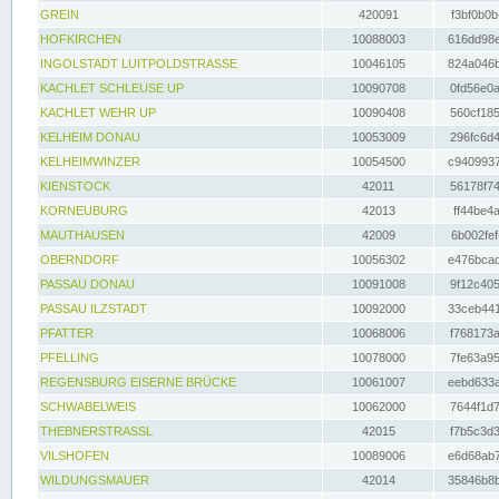
GREIN
420091
f3bf0b0b
HOFKIRCHEN
10088003
616dd98e
INGOLSTADT LUITPOLDSTRASSE
10046105
824a046b
KACHLET SCHLEUSE UP
10090708
0fd56e0a
KACHLET WEHR UP
10090408
560cf185
KELHEIM DONAU
10053009
296fc6d4
KELHEIMWINZER
10054500
c9409937
KIENSTOCK
42011
56178f74
KORNEUBURG
42013
ff44be4a
MAUTHAUSEN
42009
6b002fef
OBERNDORF
10056302
e476bcad
PASSAU DONAU
10091008
9f12c405
PASSAU ILZSTADT
10092000
33ceb441
PFATTER
10068006
f768173a
PFELLING
10078000
7fe63a95
REGENSBURG EISERNE BRÜCKE
10061007
eebd633a
SCHWABELWEIS
10062000
7644f1d7
THEBNERSTRASSL
42015
f7b5c3d3
VILSHOFEN
10089006
e6d68ab7
WILDUNGSMAUER
42014
35846b8b