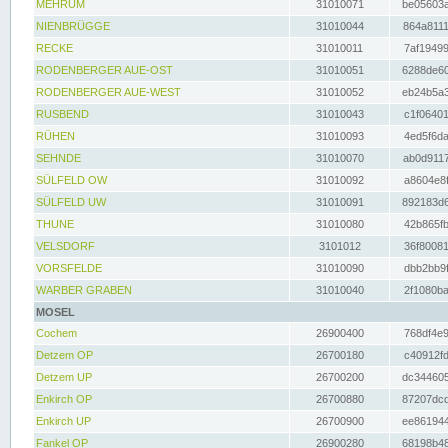
MEHRUM
31010071
be05603a
NIENBRÜGGE
31010044
864a8111
RECKE
31010011
7af19499
RODENBERGER AUE-OST
31010051
6288de60
RODENBERGER AUE-WEST
31010052
eb24b5a3
RUSBEND
31010043
c1f06401
RÜHEN
31010093
4ed5f6da
SEHNDE
31010070
ab0d9117
SÜLFELD OW
31010092
a8604e8f
SÜLFELD UW
31010091
892183d6
THUNE
31010080
42b865fb
VELSDORF
3101012
36f80081
VORSFELDE
31010090
dbb2bb9f
WARBER GRABEN
31010040
2f1080ba
MOSEL
Cochem
26900400
768df4e9
Detzem OP
26700180
c40912fd
Detzem UP
26700200
dc344605
Enkirch OP
26700880
87207dcd
Enkirch UP
26700900
ee861944
Fankel OP
26900280
68198b48