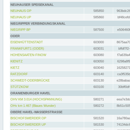
NEUHAUSER SPEISEKANAL
NEUHAUS OP
585850
963bdc26
NEUHAUS UP
585860
bf48cefd
NIEGRIPPER VERBINDUNGSKANAL
NIEGRIPP BP
587500
e506460f
ODER
EISENHÜTTENSTADT
603000
8675aa70
FRANKFURT1 (ODER)
603031
bffdf7f2
HOHENSAATEN-FINOW
603080
f7a639a4
KIENITZ
603050
6298a8f9
KIETZ
603040
16258271
RATZDORF
603140
ca3f535b
SCHWEDT-ODERBRÜCKE
603130
e28babaa
STÜTZKOW
603100
30bff0df
ORANIENBURGER HAVEL
OHV KM 3.014 (HOCHSPANNUNG)
580271
eea7e3dc
OHv km 1.467 (Blaues Wunder)
580272
8b51c505
OBERE HAVEL-WASSERSTRASSE
BISCHOFSWERDER OP
581520
16a780aa
BISCHOFSWERDER UP
581530
74134dc6