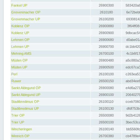
Fankel UP
26900300
583420a8
Grevenmacher OP
2610180
6e72bebf
Grevenmacher UP
26100200
69308142
Koblenz OP
26900880
3f64ff08
Koblenz UP
26900900
9dbcac54
Lehmen OP
26900680
d0abe01a
Lehmen UP
26900700
dc1bb420
Mehring AMS
26700100
4c1b6f17
Müden OP
26900480
a5c880a3
Müden UP
26900500
edc67ca3
Perl
26100100
c263ea53
Ruwer
26500150
abd34ee6
Sankt Aldegund OP
26900080
e4d6a271
Sankt Aldegund UP
26900100
20640279
Stadtbredimus OP
26100110
cceb7060
Stadtbredimus UP
26100130
dfdf753b
Trier OP
26500080
9d2b4126
Trier UP
26500100
3bec53ca
Wincheringen
26100140
bb5560fc
Wintrich OP
26700380
cb4789e4