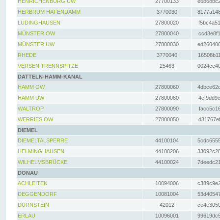
HENRICHENBURG UW
27700133
e6b68bc2
HERBRUM HAFENDAMM
3770030
8177a148
LÜDINGHAUSEN
27800020
f5bc4a51
MÜNSTER OW
27800040
ccd3e8f1
MÜNSTER UW
27800030
ed260406
RHEDE
3770040
16508b11
VERSEN TRENNSPITZE
25463
0024cc40
DATTELN-HAMM-KANAL
HAMM OW
27800060
4dbce62d
HAMM UW
27800080
4ef9dd9c
WALTROP
27800090
facc5c16
WERRIES OW
27800050
d31767ef
DIEMEL
DIEMELTALSPERRE
44100104
5cdc6555
HELMINGHAUSEN
44100206
33092c28
WILHELMSBRÜCKE
44100024
7deedc21
DONAU
ACHLEITEN
10094006
c389c9e2
DEGGENDORF
10081004
53d40547
DÜRNSTEIN
42012
ce4e3050
ERLAU
10096001
99619dc5