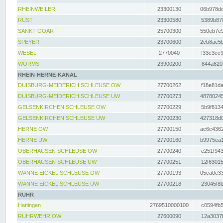
RHEINWEILER
23300130
06b978dd
RUST
23300580
5389b878
SANKT GOAR
25700300
550eb7e9
SPEYER
23700600
2cb8ae5b
WESEL
2770040
f33c3cc9
WORMS
23900200
844a620f
RHEIN-HERNE-KANAL
DUISBURG-MEIDERICH SCHLEUSE OW
27700262
f18e81da
DUISBURG-MEIDERICH SCHLEUSE UW
27700273
48780245
GELSENKIRCHEN SCHLEUSE OW
27700229
5b9f8134
GELSENKIRCHEN SCHLEUSE UW
27700230
427318d0
HERNE OW
27700150
ac6c4362
HERNE UW
27700160
b9975ea1
OBERHAUSEN SCHLEUSE OW
27700240
e251f943
OBERHAUSEN SCHLEUSE UW
27700251
12f63015
WANNE EICKEL SCHLEUSE OW
27700193
05ca0e33
WANNE EICKEL SCHLEUSE UW
27700218
23045f8b
RUHR
Hattingen
2769510000100
c0594fb5
RUHRWEHR OW
27600090
12a3037f