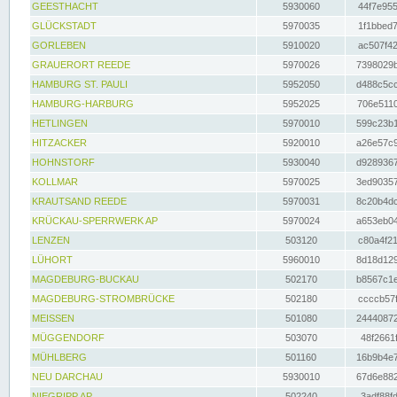
GEESTHACHT
5930060
44f7e955
GLÜCKSTADT
5970035
1f1bbed7
GORLEBEN
5910020
ac507f42
GRAUERORT REEDE
5970026
7398029b
HAMBURG ST. PAULI
5952050
d488c5cc
HAMBURG-HARBURG
5952025
706e5110
HETLINGEN
5970010
599c23b1
HITZACKER
5920010
a26e57c9
HOHNSTORF
5930040
d9289367
KOLLMAR
5970025
3ed90357
KRAUTSAND REEDE
5970031
8c20b4dc
KRÜCKAU-SPERRWERK AP
5970024
a653eb04
LENZEN
503120
c80a4f21
LÜHORT
5960010
8d18d129
MAGDEBURG-BUCKAU
502170
b8567c1e
MAGDEBURG-STROMBRÜCKE
502180
ccccb57f
MEISSEN
501080
24440872
MÜGGENDORF
503070
48f2661f
MÜHLBERG
501160
16b9b4e7
NEU DARCHAU
5930010
67d6e882
NIEGRIPP AP
502240
3adf88fd