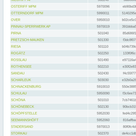
OSTERIFF MPM
5970096
eb90bd3f
OTTERNDORF MPM
5990011
5140295e
OVER
5950010
b02ce5c0
PINNAU-SPERRWERK AP
5970019
391bbba5
PIRNA
501040
85d686f1
PRETZSCH-MAUKEN
501330
f3dc8f07
RIESA
501110
b04b739d
ROGÄTZ
502250
133f0f6c
ROSSLAU
501490
e97116a4
ROTHENSEE
502210
e30f2e83
SANDAU
502430
f4c55f77
SCHARLEUK
503030
e32b0a28
SCHNACKENBURG
5910010
550e3885
SCHULAU
5950090
f3c6ee73
SCHÖNA
501010
7cb7461b
SCHÖNEBECK
502130
90bcb315
SCHÖPFSTELLE
5952030
fed4c295
SEEMANNSHÖFT
5952060
816affba
STADERSAND
5970013
80f0fc4d
STORKAU
502370
de4cc1db