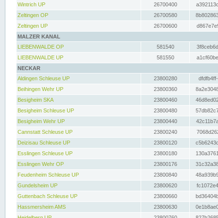
Wintrich UP
26700400
a392113c
Zeltingen OP
26700580
8b802863
Zeltingen UP
26700600
d867e7e9
MALZER KANAL
LIEBENWALDE OP
581540
3f8ceb6d
LIEBENWALDE UP
581550
a1cf60be
NECKAR
Aldingen Schleuse UP
23800280
dfdfb4ff
Beihingen Wehr UP
23800360
8a2e3048
Besigheim SKA
23800460
46d8ed02
Besigheim Schleuse UP
23800480
57db82c7
Besigheim Wehr UP
23800440
42c11b7a
Cannstatt Schleuse UP
23800240
7068d262
Deizisau Schleuse UP
23800120
c5b6243d
Esslingen Schleuse UP
23800180
130a3761
Esslingen Wehr OP
23800176
31c32a38
Feudenheim Schleuse UP
23800840
48a939b9
Gundelsheim UP
23800620
fc1072e4
Guttenbach Schleuse UP
23800660
bd36404b
Hassmersheim AMS
23800630
0e1b8ae0
Heidelberg UP
23800760
827b2685