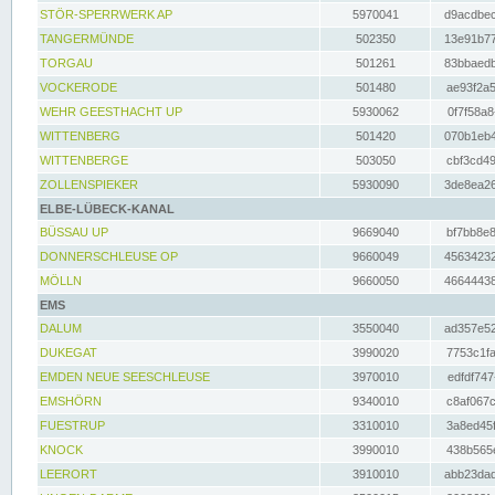
STÖR-SPERRWERK AP
5970041
d9acdbec
TANGERMÜNDE
502350
13e91b77
TORGAU
501261
83bbaedb
VOCKERODE
501480
ae93f2a5
WEHR GEESTHACHT UP
5930062
0f7f58a8
WITTENBERG
501420
070b1eb4
WITTENBERGE
503050
cbf3cd49
ZOLLENSPIEKER
5930090
3de8ea26
ELBE-LÜBECK-KANAL
BÜSSAU UP
9669040
bf7bb8e8
DONNERSCHLEUSE OP
9660049
45634232
MÖLLN
9660050
46644438
EMS
DALUM
3550040
ad357e52
DUKEGAT
3990020
7753c1fa
EMDEN NEUE SEESCHLEUSE
3970010
edfdf747
EMSHÖRN
9340010
c8af067c
FUESTRUP
3310010
3a8ed45f
KNOCK
3990010
438b565e
LEERORT
3910010
abb23dad