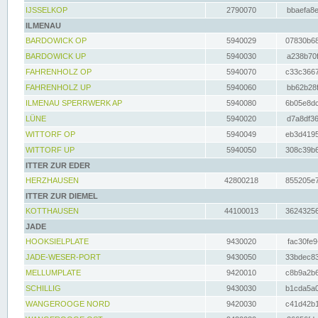
IJSSELKOP
2790070
bbaefa8e
ILMENAU
BARDOWICK OP
5940029
07830b68
BARDOWICK UP
5940030
a238b70f
FAHRENHOLZ OP
5940070
c33c3667
FAHRENHOLZ UP
5940060
bb62b28f
ILMENAU SPERRWERK AP
5940080
6b05e8dc
LÜNE
5940020
d7a8df36
WITTORF OP
5940049
eb3d4195
WITTORF UP
5940050
308c39b6
ITTER ZUR EDER
HERZHAUSEN
42800218
855205e7
ITTER ZUR DIEMEL
KOTTHAUSEN
44100013
36243256
JADE
HOOKSIELPLATE
9430020
fac30fe9
JADE-WESER-PORT
9430050
33bdec83
MELLUMPLATE
9420010
c8b9a2b6
SCHILLIG
9430030
b1cda5a0
WANGEROOGE NORD
9420030
c41d42b1