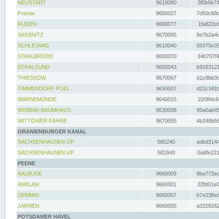
NEUSTADT
9610080
3f0b6b74
Prerow
9650027
7d50c68c
RUDEN
9690077
1fa822e6
SASSNITZ
9670065
9e7b2a4d
SCHLESWIG
9610040
09370c05
STAHLBRODE
9650070
340707f4
STRALSUND
9650043
b9163121
THIESSOW
9670067
d1c9bb3c
TIMMENDORF POEL
9630007
d22c341b
WARNEMÜNDE
9640015
220ff4c6
WISMAR-BAUMHAUS
9630008
95a0ab45
WITTOWER FÄHRE
9670055
4b348b56
ORANIENBURGER KANAL
SACHSENHAUSEN OP
580240
adbd3144
SACHSENHAUSEN UP
581840
0a6fe221
PEENE
AALBUDE
9660009
8ba772ed
ANKLAM
9660001
22fd01e0
DEMMIN
9660007
b7e238e8
JARMEN
9660005
a3328262
POTSDAMER HAVEL