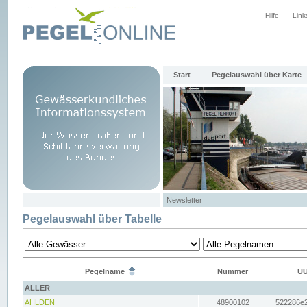
Hilfe
Link
Start
Pegelauswahl über Karte
Newsletter
Pegelauswahl über Tabelle
Pegelname
Nummer
UU
ALLER
AHLDEN
48900102
522286e2