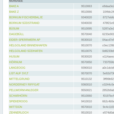
NORDSEE
BAKE A
9510063
e8daa3e2
BAKE Z
9510066
104fdc24
BORKUM FISCHERBALJE
9340020
8727ebfd
BORKUM SÜDSTRAND
9340030
478f21e9
BÜSUM
9510095
5287a3e1
DAGEBÜLL
9570040
6233e901
EIDER-SPERRWERK AP
9530010
04acd7e5
HELGOLAND BINNENHAFEN
9510070
c0ec139b
HELGOLAND SÜDHAFEN
9510075
0d8233b8
HUSUM
9530020
e114aeec
HÖRNUM
9570050
733755fd
LANGEOOG
9390010
a0c1dcb6
LIST AUF SYLT
9570070
5e92d73f
MITTELGRUND
9510132
3ff99b92
NORDERNEY RIFFGAT
9360010
c0244c0e
PELLWORM ANLEGER
9550021
2852b9ab
SCHARHÖRN
9510060
f0197bcf
SPIEKEROOG
9410010
662c4b5e
WITTDÜN
9570010
9c4c11f2
ZEHNERLOCH
9510010
e574d0af