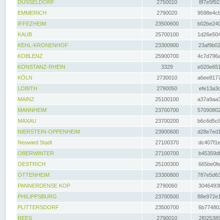
DÜSSELDORF
2750010
8f7e5f92
EMMERICH
2790020
9598e4cb
IFFEZHEIM
23500600
b02be240
KAUB
25700100
1d26e504
KEHL-KRONENHOF
23300900
23af9b02
KOBLENZ
25900700
4c7d796a
KONSTANZ-RHEIN
3329
e020e651
KÖLN
2730010
a6ee8177
LOBITH
2790050
efe13a3d
MAINZ
25100100
a37a9aa3
MANNHEIM
23700700
57090802
MAXAU
23700200
b6c6d5c8
NIERSTEIN-OPPENHEIM
23900600
d28e7ed1
Neuwied Stadt
27100370
dc407f1e
OBERWINTER
27100700
b45359df
OESTRICH
25100300
665be0fe
OTTENHEIM
23300800
787e5d63
PANNERDENSE KOP
2790060
3046493f
PHILIPPSBURG
23700500
88e972e1
PLITTERSDORF
23500700
6b774802
REES
2790010
2f025389