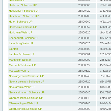
Heilbronn Schleuse UP
23800560
f77df170
Hessigheim Schleuse UP
23800420
23517de9
Hirschhorn Schleuse UP
23800700
acf505dd
Hofen Schleuse UP
23800260
cf2af1a4
Horkheim Schleuse UP
23800557
b76bf04c
Horkheim Wehr UP
23800520
d9b441a5
Kochendorf Schleuse UP
23800600
8f695e71
Ladenburg Wehr UP
23800820
70cee7df
Lauffen
23800500
8559d1a0
Lauffen Schleuse UP
23800501
2f7cb553
Mannheim Neckar
23800900
25582d3f
Marbach Schleuse UP
23800322
456974a8
Marbach Wehr UP
23800320
a73a9cb4
Neckargemünd Schleuse UP
23800740
7be3ff2e
Neckarsteinach Schleuse UP
23800720
d64d07f7
Neckarsulm Wehr UP
23800580
845944f8
Neckarzimmern Schleuse UP
23800640
f00c7183
Oberesslingen Schleuse UP
23800145
cbfae6bc
Oberesslingen Wehr UP
23800140
9de0843a
Obertürkheim Schleuse UP
23800200
80e002d8