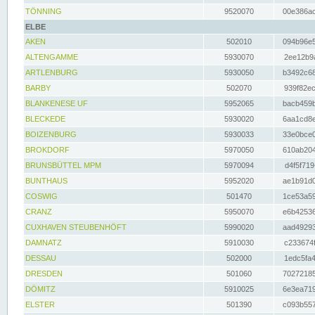
TÖNNING
9520070
00e386ac
ELBE
AKEN
502010
094b96e5
ALTENGAMME
5930070
2ee12b9a
ARTLENBURG
5930050
b3492c68
BARBY
502070
939f82ec
BLANKENESE UF
5952065
bacb459b
BLECKEDE
5930020
6aa1cd8e
BOIZENBURG
5930033
33e0bce0
BROKDORF
5970050
610ab204
BRUNSBÜTTEL MPM
5970094
d4f5f719
BUNTHAUS
5952020
ae1b91d0
COSWIG
501470
1ce53a59
CRANZ
5950070
e6b42536
CUXHAVEN STEUBENHÖFT
5990020
aad49293
DAMNATZ
5910030
c233674f
DESSAU
502000
1edc5fa4
DRESDEN
501060
70272185
DÖMITZ
5910025
6e3ea719
ELSTER
501390
c093b557