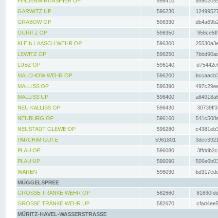
FINDENWIRUNSHIER OP
596410
a5902c55
GARWITZ UP
596230
12499527
GRABOW OP
596330
db4a69b2
GÜRITZ OP
596350
956ce5ff
KLEIN LAASCH WEHR OP
596300
25530a3e
LEWITZ OP
596250
7bbd90ad
LÜBZ OP
596140
d75442cf
MALCHOW WEHR OP
596200
bccaacb3
MALLISS OP
596390
497c29ee
MALLISS UP
596400
a64918a6
NEU KALLISS OP
596430
30739ff3
NEUBURG OP
596160
541c508a
NEUSTADT GLEWE OP
596280
c4381eb3
PARCHIM GÜTE
5961801
3dec3921
PLAU OP
596080
3ffddb2c
PLAU UP
596090
506e6b03
WAREN
596030
bd317edd
MÜGGELSPREE
GROSSE TRÄNKE WEHR OP
582660
81630fdd
GROSSE TRÄNKE WEHR UP
582670
cfad4ee5
MÜRITZ-HAVEL-WASSERSTRASSE