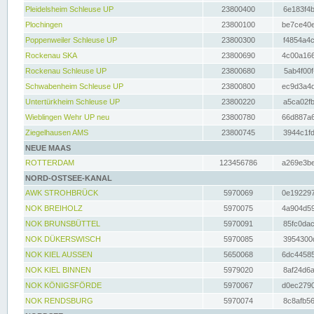
Pleidelsheim Schleuse UP
23800400
6e183f4b
Plochingen
23800100
be7ce40e
Poppenweiler Schleuse UP
23800300
f4854a4c
Rockenau SKA
23800690
4c00a166
Rockenau Schleuse UP
23800680
5ab4f00f
Schwabenheim Schleuse UP
23800800
ec9d3a4d
Untertürkheim Schleuse UP
23800220
a5ca02fb
Wieblingen Wehr UP neu
23800780
66d887a6
Ziegelhausen AMS
23800745
3944c1fd
NEUE MAAS
ROTTERDAM
123456786
a269e3be
NORD-OSTSEE-KANAL
AWK STROHBRÜCK
5970069
0e192297
NOK BREIHOLZ
5970075
4a904d59
NOK BRUNSBÜTTEL
5970091
85fc0dac
NOK DÜKERSWISCH
5970085
3954300d
NOK KIEL AUSSEN
5650068
6dc44585
NOK KIEL BINNEN
5979020
8af24d6a
NOK KÖNIGSFÖRDE
5970067
d0ec2790
NOK RENDSBURG
5970074
8c8afb56