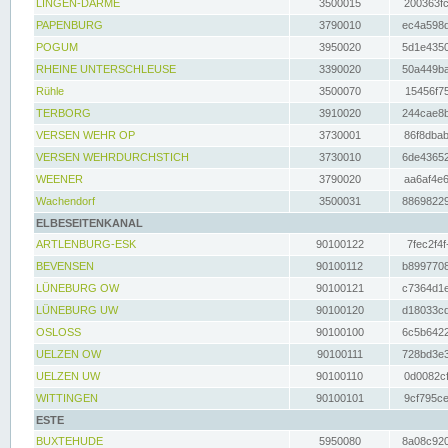
LINGEN-DARME
3500015
200363fc
PAPENBURG
3790010
ec4a598d
POGUM
3950020
5d1e4350
RHEINE UNTERSCHLEUSE
3390020
50a449ba
Rühle
3500070
15456f75
TERBORG
3910020
244cae8b
VERSEN WEHR OP
3730001
86f8dbab
VERSEN WEHRDURCHSTICH
3730010
6de43652
WEENER
3790020
aa6af4e6
Wachendorf
3500031
88698229
ELBESEITENKANAL
ARTLENBURG-ESK
90100122
7fec2f4f
BEVENSEN
90100112
b8997708
LÜNEBURG OW
90100121
c7364d1e
LÜNEBURG UW
90100120
d18033cd
OSLOSS
90100100
6c5b6422
UELZEN OW
90100111
728bd3e3
UELZEN UW
90100110
0d0082cf
WITTINGEN
90100101
9cf795ce
ESTE
BUXTEHUDE
5950080
8a08c920