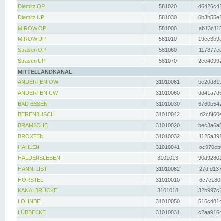
Diemitz OP
581020
d6426c42
Diemitz UP
581030
6b3b55e2
MIROW OP
581000
ab13c115
MIROW UP
581010
19cc3b9a
Strasen OP
581060
117877ec
Strasen UP
581070
2cc40997
MITTELLANDKANAL
ANDERTEN OW
31010061
bc20d819
ANDERTEN UW
31010060
dd41a7d6
BAD ESSEN
31010030
6760b547
BERENBUSCH
31010042
d2c8f60e
BRAMSCHE
31010020
bec8a6a5
BROXTEN
31010032
1125a391
HAHLEN
31010041
ac970eb0
HALDENSLEBEN
3101013
90d92801
HANN. LIST
31010062
27dfd137
HÖRSTEL
31010010
6c7c180f
KANALBRÜCKE
3101018
32b997c2
LOHNDE
31010050
516c4814
LÜBBECKE
31010031
c2aa9164