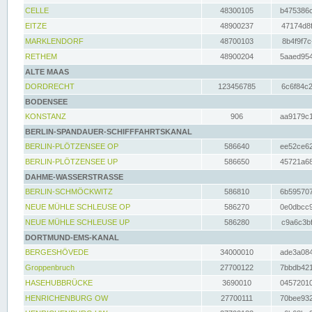
CELLE
48300105
b475386c
EITZE
48900237
47174d8f
MARKLENDORF
48700103
8b4f9f7c
RETHEM
48900204
5aaed954
ALTE MAAS
DORDRECHT
123456785
6c6f84c2
BODENSEE
KONSTANZ
906
aa9179c1
BERLIN-SPANDAUER-SCHIFFFAHRTSKANAL
BERLIN-PLÖTZENSEE OP
586640
ee52ce62
BERLIN-PLÖTZENSEE UP
586650
45721a68
DAHME-WASSERSTRASSE
BERLIN-SCHMÖCKWITZ
586810
6b595707
NEUE MÜHLE SCHLEUSE OP
586270
0e0dbcc9
NEUE MÜHLE SCHLEUSE UP
586280
c9a6c3bf
DORTMUND-EMS-KANAL
BERGESHÖVEDE
34000010
ade3a084
Groppenbruch
27700122
7bbdb421
HASEHUBBRÜCKE
3690010
04572010
HENRICHENBURG OW
27700111
70bee932