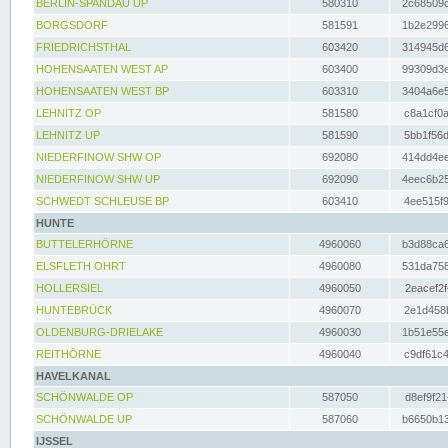
BERLIN-SPANDAU UP
580310
2c68509c
BORGSDORF
581591
1b2e2996
FRIEDRICHSTHAL
603420
314945d6
HOHENSAATEN WEST AP
603400
99309d3e
HOHENSAATEN WEST BP
603310
3404a6e5
LEHNITZ OP
581580
c8a1cf0a
LEHNITZ UP
581590
5bb1f56d
NIEDERFINOW SHW OP
692080
414dd4ee
NIEDERFINOW SHW UP
692090
4eec6b25
SCHWEDT SCHLEUSE BP
603410
4ee515f9
HUNTE
BUTTELERHÖRNE
4960060
b3d88ca6
ELSFLETH OHRT
4960080
531da758
HOLLERSIEL
4960050
2eacef2f
HUNTEBRÜCK
4960070
2e1d458b
OLDENBURG-DRIELAKE
4960030
1b51e55e
REITHÖRNE
4960040
c9df61c4
HAVELKANAL
SCHÖNWALDE OP
587050
d8ef9f21
SCHÖNWALDE UP
587060
b6650b13
IJSSEL