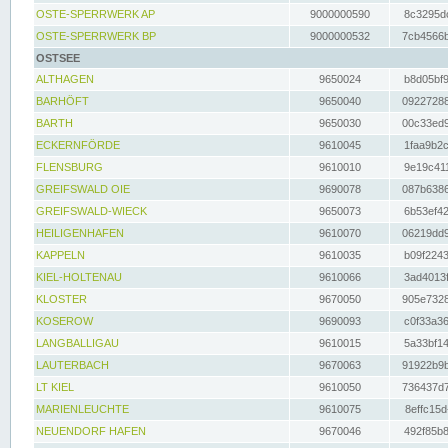
OSTE-SPERRWERK AP
9000000590
8c3295dc
OSTE-SPERRWERK BP
9000000532
7cb4566b
OSTSEE
ALTHAGEN
9650024
b8d05bf9
BARHÖFT
9650040
09227288
BARTH
9650030
00c33ed9
ECKERNFÖRDE
9610045
1faa9b2c
FLENSBURG
9610010
9e19c411
GREIFSWALD OIE
9690078
087b6386
GREIFSWALD-WIECK
9650073
6b53ef42
HEILIGENHAFEN
9610070
06219dd9
KAPPELN
9610035
b09f2243
KIEL-HOLTENAU
9610066
3ad4013f
KLOSTER
9670050
905e7328
KOSEROW
9690093
c0f33a36
LANGBALLIGAU
9610015
5a33bf14
LAUTERBACH
9670063
91922b9b
LT KIEL
9610050
736437d7
MARIENLEUCHTE
9610075
8effc15d
NEUENDORF HAFEN
9670046
492f85b8