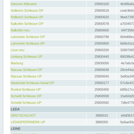
Giessen Klärwerk
25800100
4b386a6a
Hollerich Schleuse OP
25800618
cedc9b0c
Hollerich Schleuse UP
25800620
9beb7290
Kalkofen Schleuse OP
25800578
a7034573
Kalkofen neu
25800600
64f735fd
Lahnstein Schleuse OP
25800798
664d68ea
Lahnstein Schleuse UP
25800800
6b6b31e2
Leun neu
25800200
32807065
Limburg Schleuse UP
25800440
89038b42
Marburg
25830056
4e7a6cfa
Nassau Schleuse OP
25800638
29cb44a2
Nassau Schleuse UP
25800640
3a90a346
Niederbiel Schleuse Kanal OP
25800177
57c8e437
Runkel Schleuse UP
25800400
b85b17cc
Scheidt Schleuse OP
25800558
15a50d2b
Scheidt Schleuse UP
25800560
7dfe4776
LEDA
DREYSCHLOOT
3880010
d4df3617
LEDASPERRWERK UP
3880050
5e6ae93a
LEINE