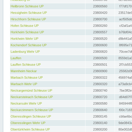
Heilbronn Schleuse UP
23800560
f77df170
Hessigheim Schleuse UP
23800420
23517de9
Hirschhorn Schleuse UP
23800700
acf505dd
Hofen Schleuse UP
23800260
cf2af1a4
Horkheim Schleuse UP
23800557
b76bf04c
Horkheim Wehr UP
23800520
d9b441a5
Kochendorf Schleuse UP
23800600
8f695e71
Ladenburg Wehr UP
23800820
70cee7df
Lauffen
23800500
8559d1a0
Lauffen Schleuse UP
23800501
2f7cb553
Mannheim Neckar
23800900
25582d3f
Marbach Schleuse UP
23800322
456974a8
Marbach Wehr UP
23800320
a73a9cb4
Neckargemünd Schleuse UP
23800740
7be3ff2e
Neckarsteinach Schleuse UP
23800720
d64d07f7
Neckarsulm Wehr UP
23800580
845944f8
Neckarzimmern Schleuse UP
23800640
f00c7183
Oberesslingen Schleuse UP
23800145
cbfae6bc
Oberesslingen Wehr UP
23800140
9de0843a
Obertürkheim Schleuse UP
23800200
80e002d8