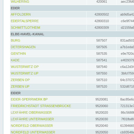
WILHERING
420061
aec23fd6
EDER
AFFOLDERN
42800502
ab9d5a42
EDERTALSPERRE
42800310
c6e9f744
SCHMITTLOTHEIM
42800309
d2155fa6
ELBE-HAVEL-KANAL
BURG
587507
831ad501
DETERSHAGEN
587505
a7b1eda9
GENTHIN
587535
e9e7f20c
KADE
587541
e4f29379
WUSTERWITZ OP
587540
c6a12d34
WUSTERWITZ UP
587550
3bfcf759
ZERBEN OP
587510
64c37072
ZERBEN UP
587520
532d8718
EIDER
EIDER-SPERRWERK BP
9520081
8ac85e6c
FRIEDRICHSTADT STRASSENBRÜCKE
9520060
721313e7
LEXFÄHRE OBERWASSER
9520020
86c5688f
LEXFÄHRE UNTERWASSER
9520030
7f01fbd8
NORDFELD OBERWASSER
9520040
61394669
NORDFELD UNTERWASSER
9520050
cb93548e