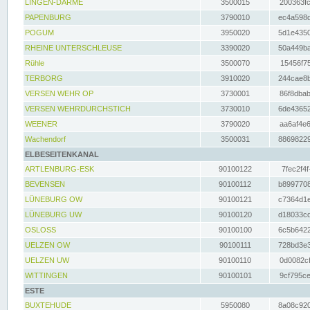
LINGEN-DARME
3500015
200363fc
PAPENBURG
3790010
ec4a598d
POGUM
3950020
5d1e4350
RHEINE UNTERSCHLEUSE
3390020
50a449ba
Rühle
3500070
15456f75
TERBORG
3910020
244cae8b
VERSEN WEHR OP
3730001
86f8dbab
VERSEN WEHRDURCHSTICH
3730010
6de43652
WEENER
3790020
aa6af4e6
Wachendorf
3500031
88698229
ELBESEITENKANAL
ARTLENBURG-ESK
90100122
7fec2f4f
BEVENSEN
90100112
b8997708
LÜNEBURG OW
90100121
c7364d1e
LÜNEBURG UW
90100120
d18033cd
OSLOSS
90100100
6c5b6422
UELZEN OW
90100111
728bd3e3
UELZEN UW
90100110
0d0082cf
WITTINGEN
90100101
9cf795ce
ESTE
BUXTEHUDE
5950080
8a08c920