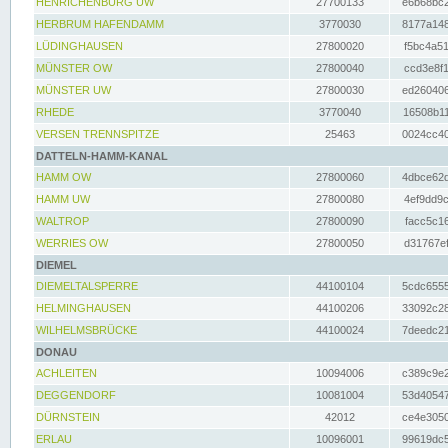
HENRICHENBURG UW
27700133
e6b68bc2
HERBRUM HAFENDAMM
3770030
8177a148
LÜDINGHAUSEN
27800020
f5bc4a51
MÜNSTER OW
27800040
ccd3e8f1
MÜNSTER UW
27800030
ed260406
RHEDE
3770040
16508b11
VERSEN TRENNSPITZE
25463
0024cc40
DATTELN-HAMM-KANAL
HAMM OW
27800060
4dbce62d
HAMM UW
27800080
4ef9dd9c
WALTROP
27800090
facc5c16
WERRIES OW
27800050
d31767ef
DIEMEL
DIEMELTALSPERRE
44100104
5cdc6555
HELMINGHAUSEN
44100206
33092c28
WILHELMSBRÜCKE
44100024
7deedc21
DONAU
ACHLEITEN
10094006
c389c9e2
DEGGENDORF
10081004
53d40547
DÜRNSTEIN
42012
ce4e3050
ERLAU
10096001
99619dc5