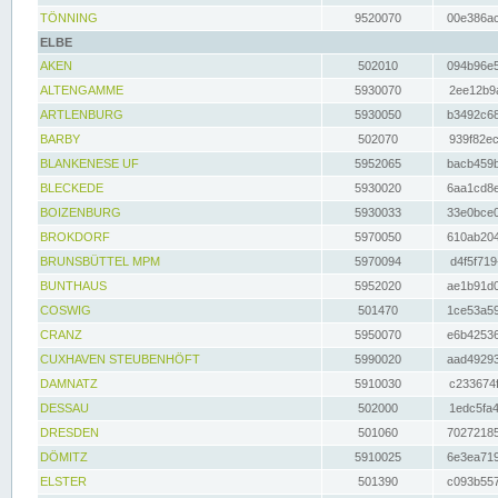
TÖNNING
9520070
00e386ac
ELBE
AKEN
502010
094b96e5
ALTENGAMME
5930070
2ee12b9a
ARTLENBURG
5930050
b3492c68
BARBY
502070
939f82ec
BLANKENESE UF
5952065
bacb459b
BLECKEDE
5930020
6aa1cd8e
BOIZENBURG
5930033
33e0bce0
BROKDORF
5970050
610ab204
BRUNSBÜTTEL MPM
5970094
d4f5f719
BUNTHAUS
5952020
ae1b91d0
COSWIG
501470
1ce53a59
CRANZ
5950070
e6b42536
CUXHAVEN STEUBENHÖFT
5990020
aad49293
DAMNATZ
5910030
c233674f
DESSAU
502000
1edc5fa4
DRESDEN
501060
70272185
DÖMITZ
5910025
6e3ea719
ELSTER
501390
c093b557