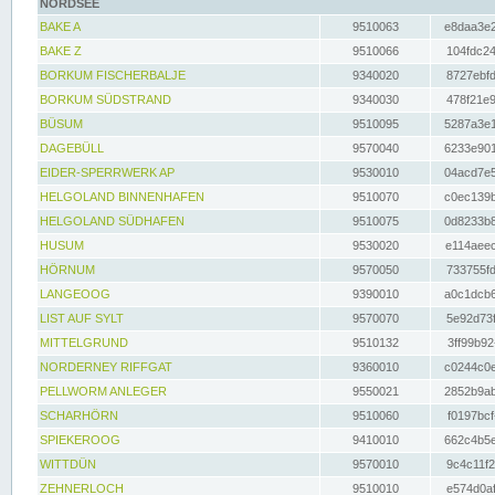
NORDSEE
BAKE A
9510063
e8daa3e2
BAKE Z
9510066
104fdc24
BORKUM FISCHERBALJE
9340020
8727ebfd
BORKUM SÜDSTRAND
9340030
478f21e9
BÜSUM
9510095
5287a3e1
DAGEBÜLL
9570040
6233e901
EIDER-SPERRWERK AP
9530010
04acd7e5
HELGOLAND BINNENHAFEN
9510070
c0ec139b
HELGOLAND SÜDHAFEN
9510075
0d8233b8
HUSUM
9530020
e114aeec
HÖRNUM
9570050
733755fd
LANGEOOG
9390010
a0c1dcb6
LIST AUF SYLT
9570070
5e92d73f
MITTELGRUND
9510132
3ff99b92
NORDERNEY RIFFGAT
9360010
c0244c0e
PELLWORM ANLEGER
9550021
2852b9ab
SCHARHÖRN
9510060
f0197bcf
SPIEKEROOG
9410010
662c4b5e
WITTDÜN
9570010
9c4c11f2
ZEHNERLOCH
9510010
e574d0af