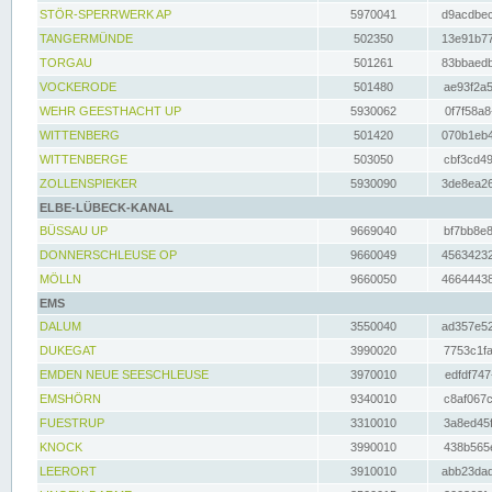
STÖR-SPERRWERK AP
5970041
d9acdbec
TANGERMÜNDE
502350
13e91b77
TORGAU
501261
83bbaedb
VOCKERODE
501480
ae93f2a5
WEHR GEESTHACHT UP
5930062
0f7f58a8
WITTENBERG
501420
070b1eb4
WITTENBERGE
503050
cbf3cd49
ZOLLENSPIEKER
5930090
3de8ea26
ELBE-LÜBECK-KANAL
BÜSSAU UP
9669040
bf7bb8e8
DONNERSCHLEUSE OP
9660049
45634232
MÖLLN
9660050
46644438
EMS
DALUM
3550040
ad357e52
DUKEGAT
3990020
7753c1fa
EMDEN NEUE SEESCHLEUSE
3970010
edfdf747
EMSHÖRN
9340010
c8af067c
FUESTRUP
3310010
3a8ed45f
KNOCK
3990010
438b565e
LEERORT
3910010
abb23dad