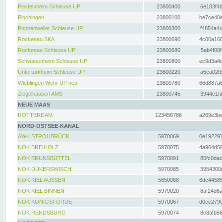
Pleidelsheim Schleuse UP
23800400
6e183f4b
Plochingen
23800100
be7ce40e
Poppenweiler Schleuse UP
23800300
f4854a4c
Rockenau SKA
23800690
4c00a166
Rockenau Schleuse UP
23800680
5ab4f00f
Schwabenheim Schleuse UP
23800800
ec9d3a4d
Untertürkheim Schleuse UP
23800220
a5ca02fb
Wieblingen Wehr UP neu
23800780
66d887a6
Ziegelhausen AMS
23800745
3944c1fd
NEUE MAAS
ROTTERDAM
123456786
a269e3be
NORD-OSTSEE-KANAL
AWK STROHBRÜCK
5970069
0e192297
NOK BREIHOLZ
5970075
4a904d59
NOK BRUNSBÜTTEL
5970091
85fc0dac
NOK DÜKERSWISCH
5970085
3954300d
NOK KIEL AUSSEN
5650068
6dc44585
NOK KIEL BINNEN
5979020
8af24d6a
NOK KÖNIGSFÖRDE
5970067
d0ec2790
NOK RENDSBURG
5970074
8c8afb56