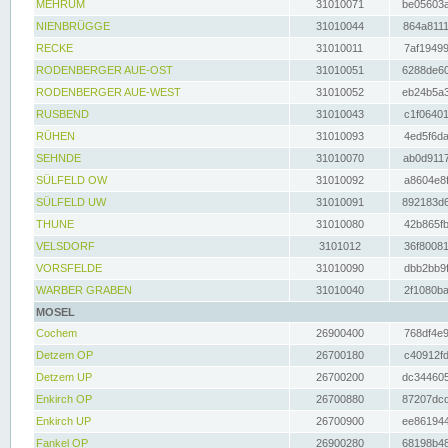
MEHRUM
31010071
be05603a
NIENBRÜGGE
31010044
864a8111
RECKE
31010011
7af19499
RODENBERGER AUE-OST
31010051
6288de60
RODENBERGER AUE-WEST
31010052
eb24b5a3
RUSBEND
31010043
c1f06401
RÜHEN
31010093
4ed5f6da
SEHNDE
31010070
ab0d9117
SÜLFELD OW
31010092
a8604e8f
SÜLFELD UW
31010091
892183d6
THUNE
31010080
42b865fb
VELSDORF
3101012
36f80081
VORSFELDE
31010090
dbb2bb9f
WARBER GRABEN
31010040
2f1080ba
MOSEL
Cochem
26900400
768df4e9
Detzem OP
26700180
c40912fd
Detzem UP
26700200
dc344605
Enkirch OP
26700880
87207dcd
Enkirch UP
26700900
ee861944
Fankel OP
26900280
68198b48