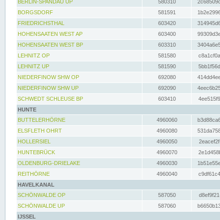
BERLIN-SPANDAU UP
580310
2c68509c
BORGSDORF
581591
1b2e2996
FRIEDRICHSTHAL
603420
314945d6
HOHENSAATEN WEST AP
603400
99309d3e
HOHENSAATEN WEST BP
603310
3404a6e5
LEHNITZ OP
581580
c8a1cf0a
LEHNITZ UP
581590
5bb1f56d
NIEDERFINOW SHW OP
692080
414dd4ee
NIEDERFINOW SHW UP
692090
4eec6b25
SCHWEDT SCHLEUSE BP
603410
4ee515f9
HUNTE
BUTTELERHÖRNE
4960060
b3d88ca6
ELSFLETH OHRT
4960080
531da758
HOLLERSIEL
4960050
2eacef2f
HUNTEBRÜCK
4960070
2e1d458b
OLDENBURG-DRIELAKE
4960030
1b51e55e
REITHÖRNE
4960040
c9df61c4
HAVELKANAL
SCHÖNWALDE OP
587050
d8ef9f21
SCHÖNWALDE UP
587060
b6650b13
IJSSEL