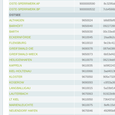
OSTE-SPERRWERK AP
9000000590
8c3295dc
OSTE-SPERRWERK BP
9000000532
7cb4566b
OSTSEE
ALTHAGEN
9650024
b8d05bf9
BARHÖFT
9650040
09227288
BARTH
9650030
00c33ed9
ECKERNFÖRDE
9610045
1faa9b2c
FLENSBURG
9610010
9e19c411
GREIFSWALD OIE
9690078
087b6386
GREIFSWALD-WIECK
9650073
6b53ef42
HEILIGENHAFEN
9610070
06219dd9
KAPPELN
9610035
b09f2243
KIEL-HOLTENAU
9610066
3ad4013f
KLOSTER
9670050
905e7328
KOSEROW
9690093
c0f33a36
LANGBALLIGAU
9610015
5a33bf14
LAUTERBACH
9670063
91922b9b
LT KIEL
9610050
736437d7
MARIENLEUCHTE
9610075
8effc15d
NEUENDORF HAFEN
9670046
492f85b8