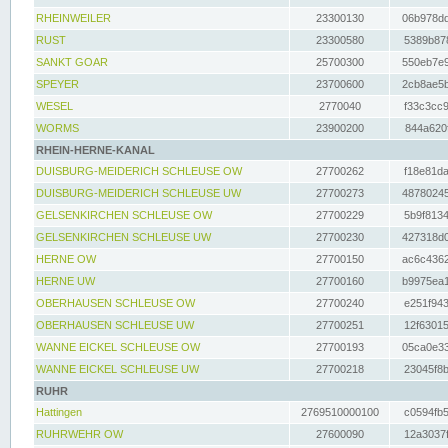
RHEINWEILER
23300130
06b978dd
RUST
23300580
5389b878
SANKT GOAR
25700300
550eb7e9
SPEYER
23700600
2cb8ae5b
WESEL
2770040
f33c3cc9
WORMS
23900200
844a620f
RHEIN-HERNE-KANAL
DUISBURG-MEIDERICH SCHLEUSE OW
27700262
f18e81da
DUISBURG-MEIDERICH SCHLEUSE UW
27700273
48780245
GELSENKIRCHEN SCHLEUSE OW
27700229
5b9f8134
GELSENKIRCHEN SCHLEUSE UW
27700230
427318d0
HERNE OW
27700150
ac6c4362
HERNE UW
27700160
b9975ea1
OBERHAUSEN SCHLEUSE OW
27700240
e251f943
OBERHAUSEN SCHLEUSE UW
27700251
12f63015
WANNE EICKEL SCHLEUSE OW
27700193
05ca0e33
WANNE EICKEL SCHLEUSE UW
27700218
23045f8b
RUHR
Hattingen
2769510000100
c0594fb5
RUHRWEHR OW
27600090
12a3037f