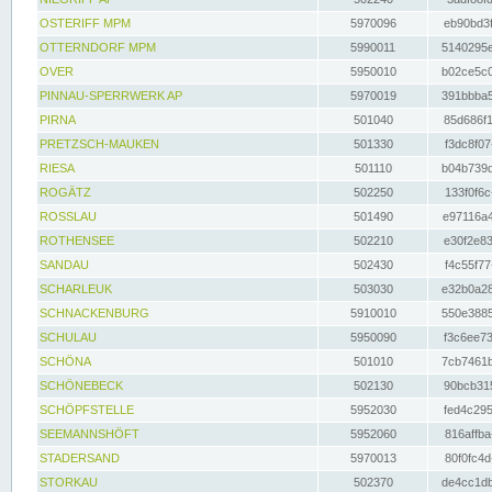
OSTERIFF MPM
5970096
eb90bd3f
OTTERNDORF MPM
5990011
5140295e
OVER
5950010
b02ce5c0
PINNAU-SPERRWERK AP
5970019
391bbba5
PIRNA
501040
85d686f1
PRETZSCH-MAUKEN
501330
f3dc8f07
RIESA
501110
b04b739d
ROGÄTZ
502250
133f0f6c
ROSSLAU
501490
e97116a4
ROTHENSEE
502210
e30f2e83
SANDAU
502430
f4c55f77
SCHARLEUK
503030
e32b0a28
SCHNACKENBURG
5910010
550e3885
SCHULAU
5950090
f3c6ee73
SCHÖNA
501010
7cb7461b
SCHÖNEBECK
502130
90bcb315
SCHÖPFSTELLE
5952030
fed4c295
SEEMANNSHÖFT
5952060
816affba
STADERSAND
5970013
80f0fc4d
STORKAU
502370
de4cc1db