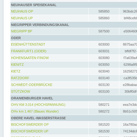
NEUHAUSER SPEISEKANAL
NEUHAUS OP
585850
963bdc26
NEUHAUS UP
585860
bf48cefd
NIEGRIPPER VERBINDUNGSKANAL
NIEGRIPP BP
587500
e506460f
ODER
EISENHÜTTENSTADT
603000
8675aa70
FRANKFURT1 (ODER)
603031
bffdf7f2
HOHENSAATEN-FINOW
603080
f7a639a4
KIENITZ
603050
6298a8f9
KIETZ
603040
16258271
RATZDORF
603140
ca3f535b
SCHWEDT-ODERBRÜCKE
603130
e28babaa
STÜTZKOW
603100
30bff0df
ORANIENBURGER HAVEL
OHV KM 3.014 (HOCHSPANNUNG)
580271
eea7e3dc
OHv km 1.467 (Blaues Wunder)
580272
8b51c505
OBERE HAVEL-WASSERSTRASSE
BISCHOFSWERDER OP
581520
16a780aa
BISCHOFSWERDER UP
581530
74134dc6