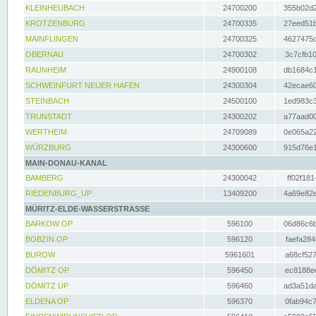
KLEINHEUBACH
24700200
355b02d2
KROTZENBURG
24700335
27eed51b
MAINFLINGEN
24700325
4627475d
OBERNAU
24700302
3c7cfb10
RAUNHEIM
24900108
db1684c1
SCHWEINFURT NEUER HAFEN
24300304
42ecae60
STEINBACH
24500100
1ed983c3
TRUNSTADT
24300202
a77aad00
WERTHEIM
24709089
0e065a22
WÜRZBURG
24300600
915d76e1
MAIN-DONAU-KANAL
BAMBERG
24300042
ff02f181
RIEDENBURG_UP
13409200
4a69e82e
MÜRITZ-ELDE-WASSERSTRASSE
BARKOW OP
596100
06d86c6b
BOBZIN OP
596120
faefa284
BUROW
5961601
a68cf527
DÖMITZ OP
596450
ec8188ee
DÖMITZ UP
596460
ad3a51da
ELDENA OP
596370
0fab94c7