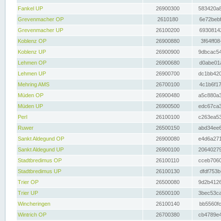
Fankel UP
26900300
583420a8
Grevenmacher OP
2610180
6e72bebf
Grevenmacher UP
26100200
69308142
Koblenz OP
26900880
3f64ff08
Koblenz UP
26900900
9dbcac54
Lehmen OP
26900680
d0abe01a
Lehmen UP
26900700
dc1bb420
Mehring AMS
26700100
4c1b6f17
Müden OP
26900480
a5c880a3
Müden UP
26900500
edc67ca3
Perl
26100100
c263ea53
Ruwer
26500150
abd34ee6
Sankt Aldegund OP
26900080
e4d6a271
Sankt Aldegund UP
26900100
20640279
Stadtbredimus OP
26100110
cceb7060
Stadtbredimus UP
26100130
dfdf753b
Trier OP
26500080
9d2b4126
Trier UP
26500100
3bec53ca
Wincheringen
26100140
bb5560fc
Wintrich OP
26700380
cb4789e4