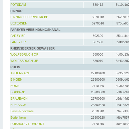
POTSDAM
580412
5e10e1e7
PINNAU
PINNAU-SPERRWERK BP
5970018
26259e8f
UETERSEN
5970016
575da86f
PAREYER VERBINDUNGSKANAL
PAREY EP
502300
25ca1bef
PAREY UP
587530
bafddcbf
RHEINSBERGER GEWÄSSER
WOLFSBRUCH OP
589000
4d00c13e
WOLFSBRUCH UP
589010
3d43a8d7
RHEIN
ANDERNACH
27100400
5735892a
BINGEN
25300200
0309cd61
BONN
2710080
593647aa
BOPPARD
25700500
2ff6379d
BRAUBACH
25700600
d6dc44d1
BREISACH
23300320
9da1ad2b
Basel-Rheinhalle
2310010
94f6eff1
Bodenheim
23900620
f6be7857
DUISBURG-RUHRORT
2770010
c0f51e35