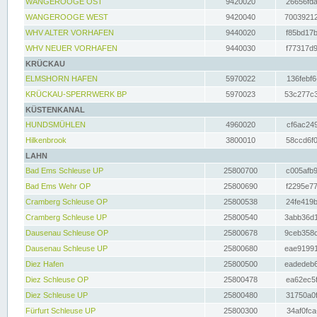
WANGEROOGE OST
9420020
26656fda
WANGEROOGE WEST
9420040
70039212
WHV ALTER VORHAFEN
9440020
f85bd17b
WHV NEUER VORHAFEN
9440030
f77317d9
KRÜCKAU
ELMSHORN HAFEN
5970022
136febf6
KRÜCKAU-SPERRWERK BP
5970023
53c277c3
KÜSTENKANAL
HUNDSMÜHLEN
4960020
cf6ac249
Hilkenbrook
3800010
58ccd6f0
LAHN
Bad Ems Schleuse UP
25800700
c005afb9
Bad Ems Wehr OP
25800690
f2295e77
Cramberg Schleuse OP
25800538
24fe419b
Cramberg Schleuse UP
25800540
3abb36d1
Dausenau Schleuse OP
25800678
9ceb358c
Dausenau Schleuse UP
25800680
eae91991
Diez Hafen
25800500
eadedeb6
Diez Schleuse OP
25800478
ea62ec5f
Diez Schleuse UP
25800480
31750a0f
Fürfurt Schleuse UP
25800300
34af0fca