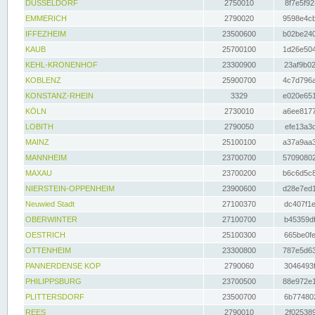
DÜSSELDORF
2750010
8f7e5f92
EMMERICH
2790020
9598e4cb
IFFEZHEIM
23500600
b02be240
KAUB
25700100
1d26e504
KEHL-KRONENHOF
23300900
23af9b02
KOBLENZ
25900700
4c7d796a
KONSTANZ-RHEIN
3329
e020e651
KÖLN
2730010
a6ee8177
LOBITH
2790050
efe13a3d
MAINZ
25100100
a37a9aa3
MANNHEIM
23700700
57090802
MAXAU
23700200
b6c6d5c8
NIERSTEIN-OPPENHEIM
23900600
d28e7ed1
Neuwied Stadt
27100370
dc407f1e
OBERWINTER
27100700
b45359df
OESTRICH
25100300
665be0fe
OTTENHEIM
23300800
787e5d63
PANNERDENSE KOP
2790060
3046493f
PHILIPPSBURG
23700500
88e972e1
PLITTERSDORF
23500700
6b774802
REES
2790010
2f025389