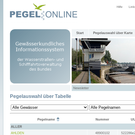
Hilfe
Link
Start
Pegelauswahl über Karte
Newsletter
Pegelauswahl über Tabelle
Pegelname
Nummer
UU
ALLER
AHLDEN
48900102
522286e2