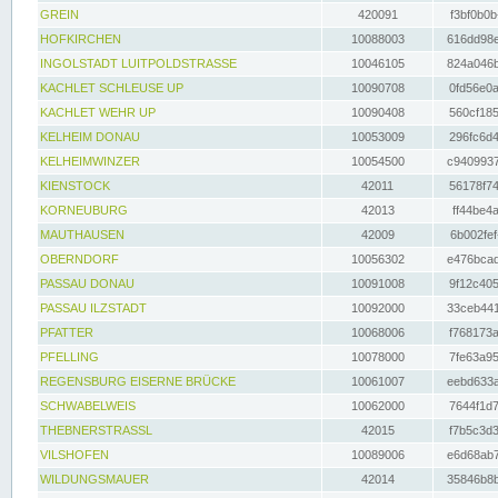
GREIN
420091
f3bf0b0b
HOFKIRCHEN
10088003
616dd98e
INGOLSTADT LUITPOLDSTRASSE
10046105
824a046b
KACHLET SCHLEUSE UP
10090708
0fd56e0a
KACHLET WEHR UP
10090408
560cf185
KELHEIM DONAU
10053009
296fc6d4
KELHEIMWINZER
10054500
c9409937
KIENSTOCK
42011
56178f74
KORNEUBURG
42013
ff44be4a
MAUTHAUSEN
42009
6b002fef
OBERNDORF
10056302
e476bcad
PASSAU DONAU
10091008
9f12c405
PASSAU ILZSTADT
10092000
33ceb441
PFATTER
10068006
f768173a
PFELLING
10078000
7fe63a95
REGENSBURG EISERNE BRÜCKE
10061007
eebd633a
SCHWABELWEIS
10062000
7644f1d7
THEBNERSTRASSL
42015
f7b5c3d3
VILSHOFEN
10089006
e6d68ab7
WILDUNGSMAUER
42014
35846b8b