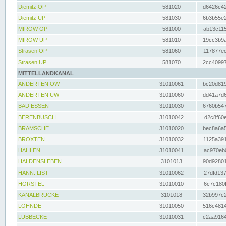
Diemitz OP
581020
d6426c42
Diemitz UP
581030
6b3b55e2
MIROW OP
581000
ab13c115
MIROW UP
581010
19cc3b9a
Strasen OP
581060
117877ec
Strasen UP
581070
2cc40997
MITTELLANDKANAL
ANDERTEN OW
31010061
bc20d819
ANDERTEN UW
31010060
dd41a7d6
BAD ESSEN
31010030
6760b547
BERENBUSCH
31010042
d2c8f60e
BRAMSCHE
31010020
bec8a6a5
BROXTEN
31010032
1125a391
HAHLEN
31010041
ac970eb0
HALDENSLEBEN
3101013
90d92801
HANN. LIST
31010062
27dfd137
HÖRSTEL
31010010
6c7c180f
KANALBRÜCKE
3101018
32b997c2
LOHNDE
31010050
516c4814
LÜBBECKE
31010031
c2aa9164