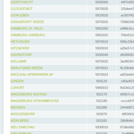
GEESTHACHT
5930060
44f7e955
GLÜCKSTADT
5970035
1f1bbed7
GORLEBEN
5910020
ac507f42
GRAUERORT REEDE
5970026
7398029b
HAMBURG ST. PAULI
5952050
d488c5cc
HAMBURG-HARBURG
5952025
706e5110
HETLINGEN
5970010
599c23b1
HITZACKER
5920010
a26e57c9
HOHNSTORF
5930040
d9289367
KOLLMAR
5970025
3ed90357
KRAUTSAND REEDE
5970031
8c20b4dc
KRÜCKAU-SPERRWERK AP
5970024
a653eb04
LENZEN
503120
c80a4f21
LÜHORT
5960010
8d18d129
MAGDEBURG-BUCKAU
502170
b8567c1e
MAGDEBURG-STROMBRÜCKE
502180
ccccb57f
MEISSEN
501080
24440872
MÜGGENDORF
503070
48f2661f
MÜHLBERG
501160
16b9b4e7
NEU DARCHAU
5930010
67d6e882
NIEGRIPP AP
502240
3adf88fd