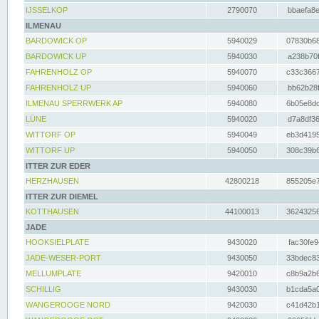
IJSSELKOP
2790070
bbaefa8e
ILMENAU
BARDOWICK OP
5940029
07830b68
BARDOWICK UP
5940030
a238b70f
FAHRENHOLZ OP
5940070
c33c3667
FAHRENHOLZ UP
5940060
bb62b28f
ILMENAU SPERRWERK AP
5940080
6b05e8dc
LÜNE
5940020
d7a8df36
WITTORF OP
5940049
eb3d4195
WITTORF UP
5940050
308c39b6
ITTER ZUR EDER
HERZHAUSEN
42800218
855205e7
ITTER ZUR DIEMEL
KOTTHAUSEN
44100013
36243256
JADE
HOOKSIELPLATE
9430020
fac30fe9
JADE-WESER-PORT
9430050
33bdec83
MELLUMPLATE
9420010
c8b9a2b6
SCHILLIG
9430030
b1cda5a0
WANGEROOGE NORD
9420030
c41d42b1