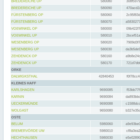
BREDEREICHE OP
580080
308f5979
BREDEREICHE UP
580090
470acd2a
FÜRSTENBERG OP
580060
2c95f83d
FÜRSTENBERG UP
580070
a5830277
VOßWINKEL OP
580000
09b422f7
VOßWINKEL UP
580010
2bcef51a
WESENBERG OP
580020
7909d3f7
WESENBERG UP
580030
da3b5de9
ZEHDENICK OP
580160
a9b8e24c
ZEHDENICK UP
580170
721d7dbf
ORKE
DALWIGKSTHAL
42840453
f0f78cc4
KLEINES HAFF
KARLSHAGEN
9690085
f53bb77f
KARNIN
9690084
da893bbd
UECKERMÜNDE
9690088
c1588dcc
WOLGAST
9650080
b327e35c
OSTE
BELUM
5980060
a9e93be0
BREMERVÖRDE UW
5980010
cf8a3ea2
HECHTHAUSEN
5980030
e5e02890