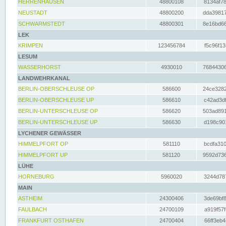
HERRENHAUSEN
48800108
8134af78
NEUSTADT
48800200
dda39817
SCHWARMSTEDT
48800301
8e16bd66
LEK
KRIMPEN
123456784
f5c96f13
LESUM
WASSERHORST
4930010
76844306
LANDWEHRKANAL
BERLIN-OBERSCHLEUSE OP
586600
24ce3282
BERLIN-OBERSCHLEUSE UP
586610
c42ad3df
BERLIN-UNTERSCHLEUSE OP
586620
503ad891
BERLIN-UNTERSCHLEUSE UP
586630
d198c901
LYCHENER GEWÄSSER
HIMMELPFORT OP
581110
bcdfa310
HIMMELPFORT UP
581120
9592d736
LÜHE
HORNEBURG
5960020
3244d787
MAIN
ASTHEIM
24300406
3de69bf8
FAULBACH
24700109
a919f57f
FRANKFURT OSTHAFEN
24700404
66ff3eb4