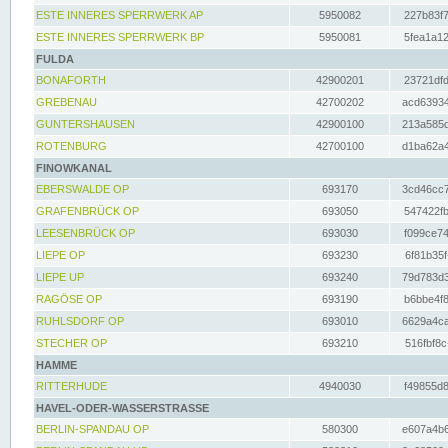
ESTE INNERES SPERRWERK AP
5950082
227b83f7
ESTE INNERES SPERRWERK BP
5950081
5fea1a12
FULDA
BONAFORTH
42900201
23721dfd
GREBENAU
42700202
acd63934
GUNTERSHAUSEN
42900100
213a585d
ROTENBURG
42700100
d1ba62a4
FINOWKANAL
EBERSWALDE OP
693170
3cd46cc7
GRAFENBRÜCK OP
693050
547422fb
LEESENBRÜCK OP
693030
f099ce74
LIEPE OP
693230
6f81b35f
LIEPE UP
693240
79d783d3
RAGÖSE OP
693190
b6bbe4f8
RUHLSDORF OP
693010
6629a4ca
STECHER OP
693210
516fbf8c
HAMME
RITTERHUDE
4940030
f49855d8
HAVEL-ODER-WASSERSTRASSE
BERLIN-SPANDAU OP
580300
e607a4b6