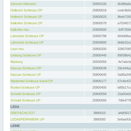
Giessen Klärwerk
25800100
4b386a6a
Hollerich Schleuse OP
25800618
cedc9b0c
Hollerich Schleuse UP
25800620
9beb7290
Kalkofen Schleuse OP
25800578
a7034573
Kalkofen neu
25800600
64f735fd
Lahnstein Schleuse OP
25800798
664d68ea
Lahnstein Schleuse UP
25800800
6b6b31e2
Leun neu
25800200
32807065
Limburg Schleuse UP
25800440
89038b42
Marburg
25830056
4e7a6cfa
Nassau Schleuse OP
25800638
29cb44a2
Nassau Schleuse UP
25800640
3a90a346
Niederbiel Schleuse Kanal OP
25800177
57c8e437
Runkel Schleuse UP
25800400
b85b17cc
Scheidt Schleuse OP
25800558
15a50d2b
Scheidt Schleuse UP
25800560
7dfe4776
LEDA
DREYSCHLOOT
3880010
d4df3617
LEDASPERRWERK UP
3880050
5e6ae93a
LEINE