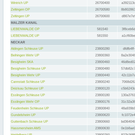
Wintrich UP
26700400
a392113c
Zeltingen OP
26700580
8b802863
Zeltingen UP
26700600
d867e7e9
MALZER KANAL
LIEBENWALDE OP
581540
3f8ceb6d
LIEBENWALDE UP
581550
a1cf60be
NECKAR
Aldingen Schleuse UP
23800280
dfdfb4ff
Beihingen Wehr UP
23800360
8a2e3048
Besigheim SKA
23800460
46d8ed02
Besigheim Schleuse UP
23800480
57db82c7
Besigheim Wehr UP
23800440
42c11b7a
Cannstatt Schleuse UP
23800240
7068d262
Deizisau Schleuse UP
23800120
c5b6243d
Esslingen Schleuse UP
23800180
130a3761
Esslingen Wehr OP
23800176
31c32a38
Feudenheim Schleuse UP
23800840
48a939b9
Gundelsheim UP
23800620
fc1072e4
Guttenbach Schleuse UP
23800660
bd36404b
Hassmersheim AMS
23800630
0e1b8ae0
Heidelberg UP
23800760
827b2685