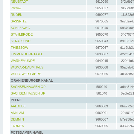
NEUSTADT
9610080
3f0b6b74
Prerow
9650027
7d50c68c
RUDEN
9690077
1fa822e6
SASSNITZ
9670065
9e7b2a4d
SCHLESWIG
9610040
09370c05
STAHLBRODE
9650070
340707f4
STRALSUND
9650043
b9163121
THIESSOW
9670067
d1c9bb3c
TIMMENDORF POEL
9630007
d22c341b
WARNEMÜNDE
9640015
220ff4c6
WISMAR-BAUMHAUS
9630008
95a0ab45
WITTOWER FÄHRE
9670055
4b348b56
ORANIENBURGER KANAL
SACHSENHAUSEN OP
580240
adbd3144
SACHSENHAUSEN UP
581840
0a6fe221
PEENE
AALBUDE
9660009
8ba772ed
ANKLAM
9660001
22fd01e0
DEMMIN
9660007
b7e238e8
JARMEN
9660005
a3328262
POTSDAMER HAVEL