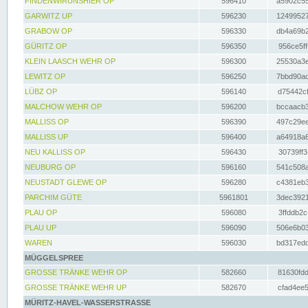
FINDENWIRUNSHIER OP
596410
a5902c55
GARWITZ UP
596230
12499527
GRABOW OP
596330
db4a69b2
GÜRITZ OP
596350
956ce5ff
KLEIN LAASCH WEHR OP
596300
25530a3e
LEWITZ OP
596250
7bbd90ad
LÜBZ OP
596140
d75442cf
MALCHOW WEHR OP
596200
bccaacb3
MALLISS OP
596390
497c29ee
MALLISS UP
596400
a64918a6
NEU KALLISS OP
596430
30739ff3
NEUBURG OP
596160
541c508a
NEUSTADT GLEWE OP
596280
c4381eb3
PARCHIM GÜTE
5961801
3dec3921
PLAU OP
596080
3ffddb2c
PLAU UP
596090
506e6b03
WAREN
596030
bd317edd
MÜGGELSPREE
GROSSE TRÄNKE WEHR OP
582660
81630fdd
GROSSE TRÄNKE WEHR UP
582670
cfad4ee5
MÜRITZ-HAVEL-WASSERSTRASSE