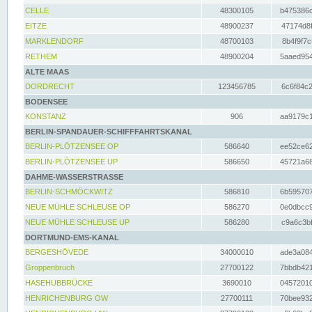
CELLE
48300105
b475386c
EITZE
48900237
47174d8f
MARKLENDORF
48700103
8b4f9f7c
RETHEM
48900204
5aaed954
ALTE MAAS
DORDRECHT
123456785
6c6f84c2
BODENSEE
KONSTANZ
906
aa9179c1
BERLIN-SPANDAUER-SCHIFFFAHRTSKANAL
BERLIN-PLÖTZENSEE OP
586640
ee52ce62
BERLIN-PLÖTZENSEE UP
586650
45721a68
DAHME-WASSERSTRASSE
BERLIN-SCHMÖCKWITZ
586810
6b595707
NEUE MÜHLE SCHLEUSE OP
586270
0e0dbcc9
NEUE MÜHLE SCHLEUSE UP
586280
c9a6c3bf
DORTMUND-EMS-KANAL
BERGESHÖVEDE
34000010
ade3a084
Groppenbruch
27700122
7bbdb421
HASEHUBBRÜCKE
3690010
04572010
HENRICHENBURG OW
27700111
70bee932