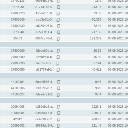
27700133
e6b68bc2-6...
15.9
06.08.2026 10
3770030
8177a148-5...
213.07
06.08.2026 10
27800020
f5bc4a51-0...
39.32
06.08.2026 10
27800040
ccd3e8f1-3...
70.315
06.08.2026 10
27800030
ed260406-b...
72.49
06.08.2026 10
3770040
16508b11-4...
217.86
06.08.2026 10
25463
0024cc40-d...
171.309
06.08.2026 10
27800060
4dbce62d-a...
38.72
06.08.2026 10
27800080
4ef9dd9c-b...
36.59
06.08.2026 10
27800090
facc5c16-f...
2.144
06.08.2026 10
27800050
d31767ef-2...
40.611
06.08.2026 10
44100104
5cdc6555-8...
90.6
06.08.2026 10
44100206
33092c28-2...
90.0
06.08.2026 10
44100024
7deedc21-2...
97.4
06.08.2026 10
10094006
c389c9e2-a...
2223.1
06.08.2026 10
10081004
53d40547-8...
2284.4
06.08.2026 10
42012
ce4e3050-2...
2009.2
06.08.2026 10
10096001
99619dc5-9...
2214.5
06.08.2026 10