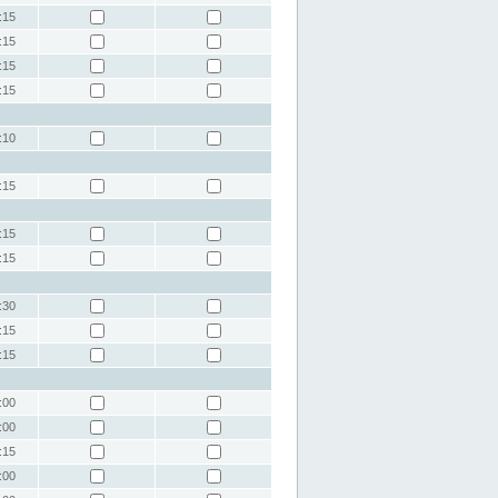
:15
:15
:15
:15
:10
:15
:15
:15
:30
:15
:15
:00
:00
:15
:00