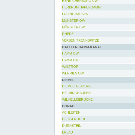
HENRICHENBURG UW
HERBRUM HAFENDAMM
LÜDINGHAUSEN
MÜNSTER OW
MÜNSTER UW
RHEDE
VERSEN TRENNSPITZE
DATTELN-HAMM-KANAL
HAMM OW
HAMM UW
WALTROP
WERRIES OW
DIEMEL
DIEMELTALSPERRE
HELMINGHAUSEN
WILHELMSBRÜCKE
DONAU
ACHLEITEN
DEGGENDORF
DÜRNSTEIN
ERLAU