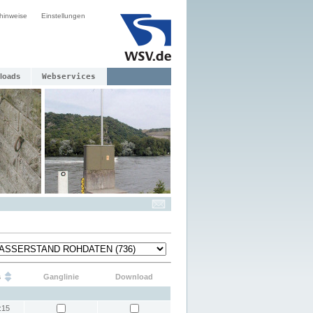
hinweise
Einstellungen
loads
Webservices
s
Ganglinie
Download
:15