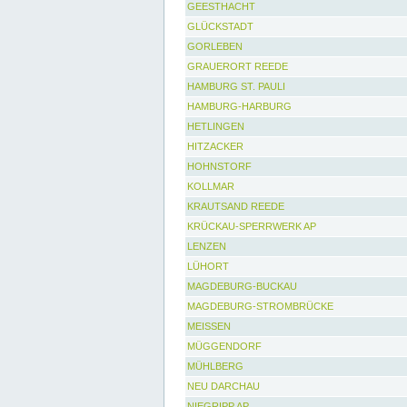
GEESTHACHT
GLÜCKSTADT
GORLEBEN
GRAUERORT REEDE
HAMBURG ST. PAULI
HAMBURG-HARBURG
HETLINGEN
HITZACKER
HOHNSTORF
KOLLMAR
KRAUTSAND REEDE
KRÜCKAU-SPERRWERK AP
LENZEN
LÜHORT
MAGDEBURG-BUCKAU
MAGDEBURG-STROMBRÜCKE
MEISSEN
MÜGGENDORF
MÜHLBERG
NEU DARCHAU
NIEGRIPP AP