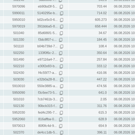
5970096
eb90bd3f-5...
703.44
06.08.2026 10
5990011
5140295e-b...
714.02
06.08.2026 10
5950010
b02ce5c0-6...
605.273
06.08.2026 10
5970019
391bbba5-8...
658.444
06.08.2026 10
501040
85d686f1-5...
34.67
06.08.2026 10
501330
f3dc8f07-c...
184.45
06.08.2026 10
501110
b04b739d-7...
108.4
06.08.2026 10
502250
133f0f6c-2...
350.64
06.08.2026 10
501490
e97116a4-7...
257.84
06.08.2026 10
502210
e30f2e83-b...
333.12
06.08.2026 10
502430
f4c55f77-a...
416.06
06.08.2026 10
503030
e32b0a28-8...
447.22
06.08.2026 10
5910010
550e3885-a...
474.56
06.08.2026 10
5950090
f3c6ee73-5...
641.0
06.08.2026 10
501010
7cb7461b-3...
2.05
06.08.2026 10
502130
90bcb315-f...
311.76
06.08.2026 10
5952030
fed4c295-7...
615.3
06.08.2026 10
5952060
816affba-0...
628.9
06.08.2026 10
5970013
80f0fc4d-9...
654.9
06.08.2026 10
502370
de4cc1db-5...
396.11
06.08.2026 10