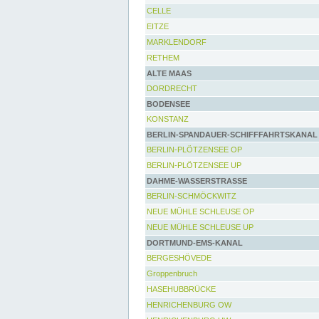
CELLE
EITZE
MARKLENDORF
RETHEM
ALTE MAAS
DORDRECHT
BODENSEE
KONSTANZ
BERLIN-SPANDAUER-SCHIFFFAHRTSKANAL
BERLIN-PLÖTZENSEE OP
BERLIN-PLÖTZENSEE UP
DAHME-WASSERSTRASSE
BERLIN-SCHMÖCKWITZ
NEUE MÜHLE SCHLEUSE OP
NEUE MÜHLE SCHLEUSE UP
DORTMUND-EMS-KANAL
BERGESHÖVEDE
Groppenbruch
HASEHUBBRÜCKE
HENRICHENBURG OW