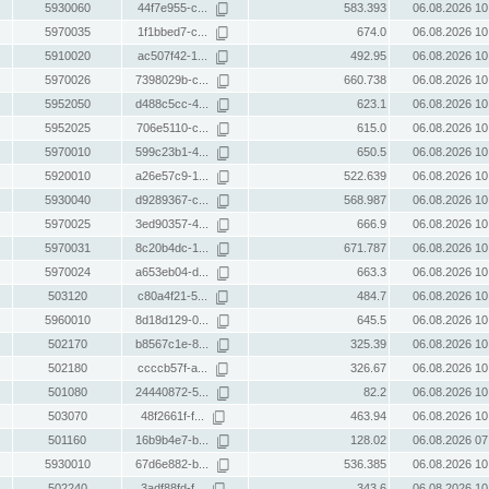
5930060
44f7e955-c...
583.393
06.08.2026 10
5970035
1f1bbed7-c...
674.0
06.08.2026 10
5910020
ac507f42-1...
492.95
06.08.2026 10
5970026
7398029b-c...
660.738
06.08.2026 10
5952050
d488c5cc-4...
623.1
06.08.2026 10
5952025
706e5110-c...
615.0
06.08.2026 10
5970010
599c23b1-4...
650.5
06.08.2026 10
5920010
a26e57c9-1...
522.639
06.08.2026 10
5930040
d9289367-c...
568.987
06.08.2026 10
5970025
3ed90357-4...
666.9
06.08.2026 10
5970031
8c20b4dc-1...
671.787
06.08.2026 10
5970024
a653eb04-d...
663.3
06.08.2026 10
503120
c80a4f21-5...
484.7
06.08.2026 10
5960010
8d18d129-0...
645.5
06.08.2026 10
502170
b8567c1e-8...
325.39
06.08.2026 10
502180
ccccb57f-a...
326.67
06.08.2026 10
501080
24440872-5...
82.2
06.08.2026 10
503070
48f2661f-f...
463.94
06.08.2026 10
501160
16b9b4e7-b...
128.02
06.08.2026 07
5930010
67d6e882-b...
536.385
06.08.2026 10
502240
3adf88fd-f...
343.6
06.08.2026 10