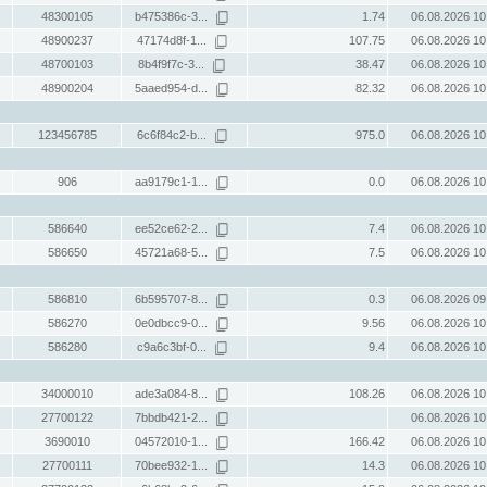
48300105
b475386c-3...
1.74
06.08.2026 10
48900237
47174d8f-1...
107.75
06.08.2026 10
48700103
8b4f9f7c-3...
38.47
06.08.2026 10
48900204
5aaed954-d...
82.32
06.08.2026 10
123456785
6c6f84c2-b...
975.0
06.08.2026 10
906
aa9179c1-1...
0.0
06.08.2026 10
586640
ee52ce62-2...
7.4
06.08.2026 10
586650
45721a68-5...
7.5
06.08.2026 10
586810
6b595707-8...
0.3
06.08.2026 09
586270
0e0dbcc9-0...
9.56
06.08.2026 10
586280
c9a6c3bf-0...
9.4
06.08.2026 10
34000010
ade3a084-8...
108.26
06.08.2026 10
27700122
7bbdb421-2...
06.08.2026 10
3690010
04572010-1...
166.42
06.08.2026 10
27700111
70bee932-1...
14.3
06.08.2026 10