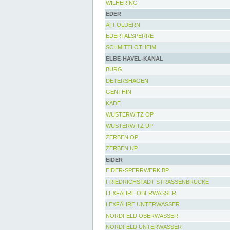
WILHERING
EDER
AFFOLDERN
EDERTALSPERRE
SCHMITTLOTHEIM
ELBE-HAVEL-KANAL
BURG
DETERSHAGEN
GENTHIN
KADE
WUSTERWITZ OP
WUSTERWITZ UP
ZERBEN OP
ZERBEN UP
EIDER
EIDER-SPERRWERK BP
FRIEDRICHSTADT STRASSENBRÜCKE
LEXFÄHRE OBERWASSER
LEXFÄHRE UNTERWASSER
NORDFELD OBERWASSER
NORDFELD UNTERWASSER