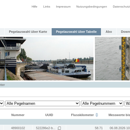
Hilfe
Links
Impressum
Nutzungsbedingungen
Datenschutz
Pegelauswahl über Karte
Pegelauswahl über Tabelle
Abo
Down
tter
Nummer
UUID
Flusskilometer
Messwerte bi
48900102
522286e2-b...
58.71
06.08.2026 10