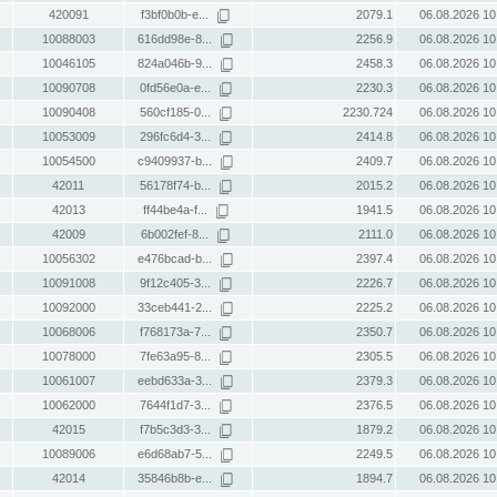
420091
f3bf0b0b-e...
2079.1
06.08.2026 10
10088003
616dd98e-8...
2256.9
06.08.2026 10
10046105
824a046b-9...
2458.3
06.08.2026 10
10090708
0fd56e0a-e...
2230.3
06.08.2026 10
10090408
560cf185-0...
2230.724
06.08.2026 10
10053009
296fc6d4-3...
2414.8
06.08.2026 10
10054500
c9409937-b...
2409.7
06.08.2026 10
42011
56178f74-b...
2015.2
06.08.2026 10
42013
ff44be4a-f...
1941.5
06.08.2026 10
42009
6b002fef-8...
2111.0
06.08.2026 10
10056302
e476bcad-b...
2397.4
06.08.2026 10
10091008
9f12c405-3...
2226.7
06.08.2026 10
10092000
33ceb441-2...
2225.2
06.08.2026 10
10068006
f768173a-7...
2350.7
06.08.2026 10
10078000
7fe63a95-8...
2305.5
06.08.2026 10
10061007
eebd633a-3...
2379.3
06.08.2026 10
10062000
7644f1d7-3...
2376.5
06.08.2026 10
42015
f7b5c3d3-3...
1879.2
06.08.2026 10
10089006
e6d68ab7-5...
2249.5
06.08.2026 10
42014
35846b8b-e...
1894.7
06.08.2026 10