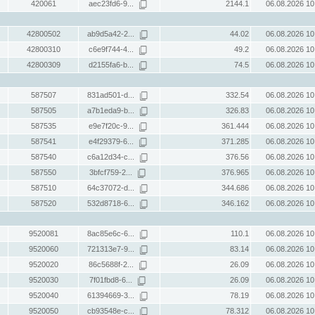
420061
aec23fd6-9...
2144.1
06.08.2026 10
42800502
ab9d5a42-2...
44.02
06.08.2026 10
42800310
c6e9f744-4...
49.2
06.08.2026 10
42800309
d2155fa6-b...
74.5
06.08.2026 10
587507
831ad501-d...
332.54
06.08.2026 10
587505
a7b1eda9-b...
326.83
06.08.2026 10
587535
e9e7f20c-9...
361.444
06.08.2026 10
587541
e4f29379-6...
371.285
06.08.2026 10
587540
c6a12d34-c...
376.56
06.08.2026 10
587550
3bfcf759-2...
376.965
06.08.2026 10
587510
64c37072-d...
344.686
06.08.2026 10
587520
532d8718-6...
346.162
06.08.2026 10
9520081
8ac85e6c-6...
110.1
06.08.2026 10
9520060
721313e7-9...
83.14
06.08.2026 10
9520020
86c5688f-2...
26.09
06.08.2026 10
9520030
7f01fbd8-6...
26.09
06.08.2026 10
9520040
61394669-3...
78.19
06.08.2026 10
9520050
cb93548e-c...
78.312
06.08.2026 10