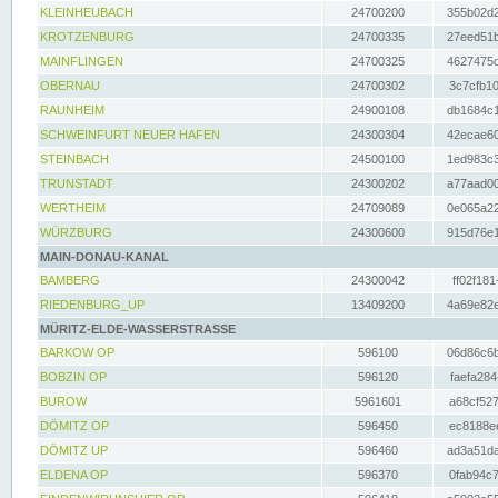
KLEINHEUBACH
24700200
355b02d2
KROTZENBURG
24700335
27eed51b
MAINFLINGEN
24700325
4627475d
OBERNAU
24700302
3c7cfb10
RAUNHEIM
24900108
db1684c1
SCHWEINFURT NEUER HAFEN
24300304
42ecae60
STEINBACH
24500100
1ed983c3
TRUNSTADT
24300202
a77aad00
WERTHEIM
24709089
0e065a22
WÜRZBURG
24300600
915d76e1
MAIN-DONAU-KANAL
BAMBERG
24300042
ff02f181
RIEDENBURG_UP
13409200
4a69e82e
MÜRITZ-ELDE-WASSERSTRASSE
BARKOW OP
596100
06d86c6b
BOBZIN OP
596120
faefa284
BUROW
5961601
a68cf527
DÖMITZ OP
596450
ec8188ee
DÖMITZ UP
596460
ad3a51da
ELDENA OP
596370
0fab94c7