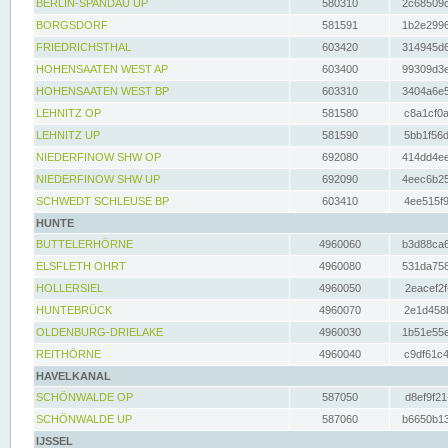
BERLIN-SPANDAU UP
580310
2c68509c
BORGSDORF
581591
1b2e2996
FRIEDRICHSTHAL
603420
314945d6
HOHENSAATEN WEST AP
603400
99309d3e
HOHENSAATEN WEST BP
603310
3404a6e5
LEHNITZ OP
581580
c8a1cf0a
LEHNITZ UP
581590
5bb1f56d
NIEDERFINOW SHW OP
692080
414dd4ee
NIEDERFINOW SHW UP
692090
4eec6b25
SCHWEDT SCHLEUSE BP
603410
4ee515f9
HUNTE
BUTTELERHÖRNE
4960060
b3d88ca6
ELSFLETH OHRT
4960080
531da758
HOLLERSIEL
4960050
2eacef2f
HUNTEBRÜCK
4960070
2e1d458b
OLDENBURG-DRIELAKE
4960030
1b51e55e
REITHÖRNE
4960040
c9df61c4
HAVELKANAL
SCHÖNWALDE OP
587050
d8ef9f21
SCHÖNWALDE UP
587060
b6650b13
IJSSEL