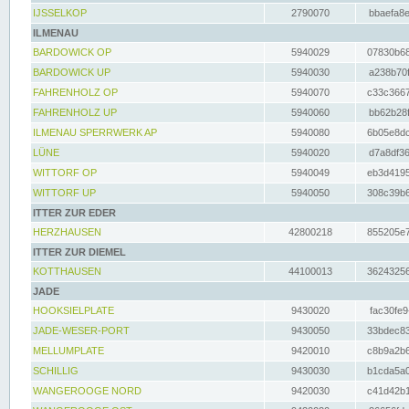
IJSSELKOP
2790070
bbaefa8e
ILMENAU
BARDOWICK OP
5940029
07830b68
BARDOWICK UP
5940030
a238b70f
FAHRENHOLZ OP
5940070
c33c3667
FAHRENHOLZ UP
5940060
bb62b28f
ILMENAU SPERRWERK AP
5940080
6b05e8dc
LÜNE
5940020
d7a8df36
WITTORF OP
5940049
eb3d4195
WITTORF UP
5940050
308c39b6
ITTER ZUR EDER
HERZHAUSEN
42800218
855205e7
ITTER ZUR DIEMEL
KOTTHAUSEN
44100013
36243256
JADE
HOOKSIELPLATE
9430020
fac30fe9
JADE-WESER-PORT
9430050
33bdec83
MELLUMPLATE
9420010
c8b9a2b6
SCHILLIG
9430030
b1cda5a0
WANGEROOGE NORD
9420030
c41d42b1