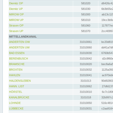
Diemitz OP
581020
d6426c42
Diemitz UP
581030
6b3b55e2
MIROW OP
581000
ab13c115
MIROW UP
581010
19cc3b9a
Strasen OP
581060
117877ec
Strasen UP
581070
2cc40997
MITTELLANDKANAL
ANDERTEN OW
31010061
bc20d819
ANDERTEN UW
31010060
dd41a7d6
BAD ESSEN
31010030
6760b547
BERENBUSCH
31010042
d2c8f60e
BRAMSCHE
31010020
bec8a6a5
BROXTEN
31010032
1125a391
HAHLEN
31010041
ac970eb0
HALDENSLEBEN
3101013
90d92801
HANN. LIST
31010062
27dfd137
HÖRSTEL
31010010
6c7c180f
KANALBRÜCKE
3101018
32b997c2
LOHNDE
31010050
516c4814
LÜBBECKE
31010031
c2aa9164