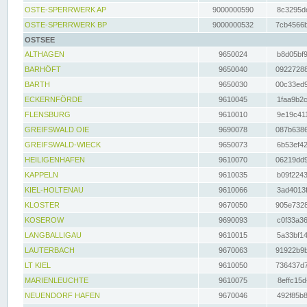
OSTE-SPERRWERK AP
9000000590
8c3295dc
OSTE-SPERRWERK BP
9000000532
7cb4566b
OSTSEE
ALTHAGEN
9650024
b8d05bf9
BARHÖFT
9650040
09227288
BARTH
9650030
00c33ed9
ECKERNFÖRDE
9610045
1faa9b2c
FLENSBURG
9610010
9e19c411
GREIFSWALD OIE
9690078
087b6386
GREIFSWALD-WIECK
9650073
6b53ef42
HEILIGENHAFEN
9610070
06219dd9
KAPPELN
9610035
b09f2243
KIEL-HOLTENAU
9610066
3ad4013f
KLOSTER
9670050
905e7328
KOSEROW
9690093
c0f33a36
LANGBALLIGAU
9610015
5a33bf14
LAUTERBACH
9670063
91922b9b
LT KIEL
9610050
736437d7
MARIENLEUCHTE
9610075
8effc15d
NEUENDORF HAFEN
9670046
492f85b8