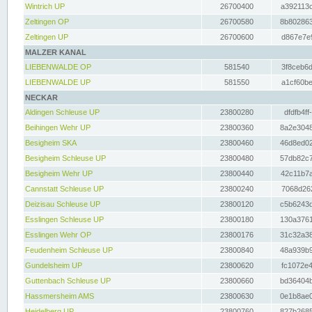
Wintrich UP
26700400
a392113c
Zeltingen OP
26700580
8b802863
Zeltingen UP
26700600
d867e7e9
MALZER KANAL
LIEBENWALDE OP
581540
3f8ceb6d
LIEBENWALDE UP
581550
a1cf60be
NECKAR
Aldingen Schleuse UP
23800280
dfdfb4ff
Beihingen Wehr UP
23800360
8a2e3048
Besigheim SKA
23800460
46d8ed02
Besigheim Schleuse UP
23800480
57db82c7
Besigheim Wehr UP
23800440
42c11b7a
Cannstatt Schleuse UP
23800240
7068d262
Deizisau Schleuse UP
23800120
c5b6243d
Esslingen Schleuse UP
23800180
130a3761
Esslingen Wehr OP
23800176
31c32a38
Feudenheim Schleuse UP
23800840
48a939b9
Gundelsheim UP
23800620
fc1072e4
Guttenbach Schleuse UP
23800660
bd36404b
Hassmersheim AMS
23800630
0e1b8ae0
Heidelberg UP
23800760
827b2685