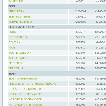
WILHERING
420061
aec23fd6
EDER
AFFOLDERN
42800502
ab9d5a42
EDERTALSPERRE
42800310
c6e9f744
SCHMITTLOTHEIM
42800309
d2155fa6
ELBE-HAVEL-KANAL
BURG
587507
831ad501
DETERSHAGEN
587505
a7b1eda9
GENTHIN
587535
e9e7f20c
KADE
587541
e4f29379
WUSTERWITZ OP
587540
c6a12d34
WUSTERWITZ UP
587550
3bfcf759
ZERBEN OP
587510
64c37072
ZERBEN UP
587520
532d8718
EIDER
EIDER-SPERRWERK BP
9520081
8ac85e6c
FRIEDRICHSTADT STRASSENBRÜCKE
9520060
721313e7
LEXFÄHRE OBERWASSER
9520020
86c5688f
LEXFÄHRE UNTERWASSER
9520030
7f01fbd8
NORDFELD OBERWASSER
9520040
61394669
NORDFELD UNTERWASSER
9520050
cb93548e