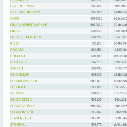
OSTERIFF MPM
5970096
eb90bd3f
OTTERNDORF MPM
5990011
5140295e
OVER
5950010
b02ce5c0
PINNAU-SPERRWERK AP
5970019
391bbba5
PIRNA
501040
85d686f1
PRETZSCH-MAUKEN
501330
f3dc8f07
RIESA
501110
b04b739d
ROGÄTZ
502250
133f0f6c
ROSSLAU
501490
e97116a4
ROTHENSEE
502210
e30f2e83
SANDAU
502430
f4c55f77
SCHARLEUK
503030
e32b0a28
SCHNACKENBURG
5910010
550e3885
SCHULAU
5950090
f3c6ee73
SCHÖNA
501010
7cb7461b
SCHÖNEBECK
502130
90bcb315
SCHÖPFSTELLE
5952030
fed4c295
SEEMANNSHÖFT
5952060
816affba
STADERSAND
5970013
80f0fc4d
STORKAU
502370
de4cc1db