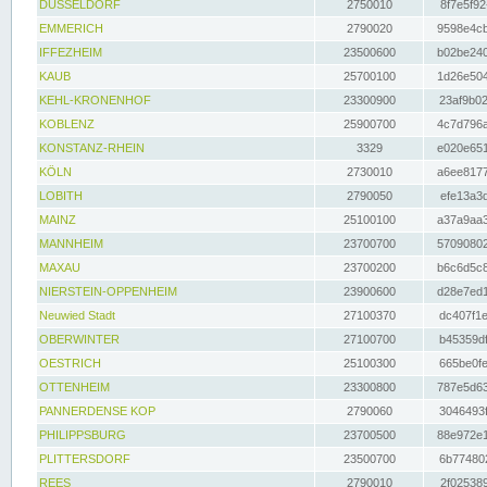
DÜSSELDORF
2750010
8f7e5f92
EMMERICH
2790020
9598e4cb
IFFEZHEIM
23500600
b02be240
KAUB
25700100
1d26e504
KEHL-KRONENHOF
23300900
23af9b02
KOBLENZ
25900700
4c7d796a
KONSTANZ-RHEIN
3329
e020e651
KÖLN
2730010
a6ee8177
LOBITH
2790050
efe13a3d
MAINZ
25100100
a37a9aa3
MANNHEIM
23700700
57090802
MAXAU
23700200
b6c6d5c8
NIERSTEIN-OPPENHEIM
23900600
d28e7ed1
Neuwied Stadt
27100370
dc407f1e
OBERWINTER
27100700
b45359df
OESTRICH
25100300
665be0fe
OTTENHEIM
23300800
787e5d63
PANNERDENSE KOP
2790060
3046493f
PHILIPPSBURG
23700500
88e972e1
PLITTERSDORF
23500700
6b774802
REES
2790010
2f025389