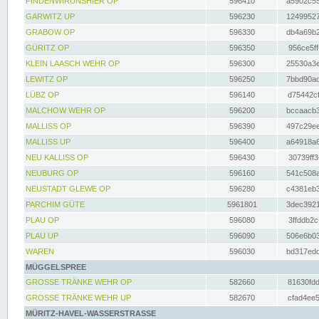
FINDENWIRUNSHIER OP
596410
a5902c55
GARWITZ UP
596230
12499527
GRABOW OP
596330
db4a69b2
GÜRITZ OP
596350
956ce5ff
KLEIN LAASCH WEHR OP
596300
25530a3e
LEWITZ OP
596250
7bbd90ad
LÜBZ OP
596140
d75442cf
MALCHOW WEHR OP
596200
bccaacb3
MALLISS OP
596390
497c29ee
MALLISS UP
596400
a64918a6
NEU KALLISS OP
596430
30739ff3
NEUBURG OP
596160
541c508a
NEUSTADT GLEWE OP
596280
c4381eb3
PARCHIM GÜTE
5961801
3dec3921
PLAU OP
596080
3ffddb2c
PLAU UP
596090
506e6b03
WAREN
596030
bd317edd
MÜGGELSPREE
GROSSE TRÄNKE WEHR OP
582660
81630fdd
GROSSE TRÄNKE WEHR UP
582670
cfad4ee5
MÜRITZ-HAVEL-WASSERSTRASSE