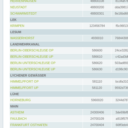
HERRENHAUSEN
48800108
8134af78
NEUSTADT
48800200
dda39817
SCHWARMSTEDT
48800301
8e16bd66
LEK
KRIMPEN
123456784
f5c96f13
LESUM
WASSERHORST
4930010
76844306
LANDWEHRKANAL
BERLIN-OBERSCHLEUSE OP
586600
24ce3282
BERLIN-OBERSCHLEUSE UP
586610
c42ad3df
BERLIN-UNTERSCHLEUSE OP
586620
503ad891
BERLIN-UNTERSCHLEUSE UP
586630
d198c901
LYCHENER GEWÄSSER
HIMMELPFORT OP
581110
bcdfa310
HIMMELPFORT UP
581120
9592d736
LÜHE
HORNEBURG
5960020
3244d787
MAIN
ASTHEIM
24300406
3de69bf8
FAULBACH
24700109
a919f57f
FRANKFURT OSTHAFEN
24700404
66ff3eb4