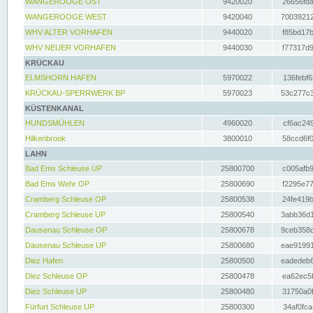
WANGEROOGE OST
9420020
26656fda
WANGEROOGE WEST
9420040
70039212
WHV ALTER VORHAFEN
9440020
f85bd17b
WHV NEUER VORHAFEN
9440030
f77317d9
KRÜCKAU
ELMSHORN HAFEN
5970022
136febf6
KRÜCKAU-SPERRWERK BP
5970023
53c277c3
KÜSTENKANAL
HUNDSMÜHLEN
4960020
cf6ac249
Hilkenbrook
3800010
58ccd6f0
LAHN
Bad Ems Schleuse UP
25800700
c005afb9
Bad Ems Wehr OP
25800690
f2295e77
Cramberg Schleuse OP
25800538
24fe419b
Cramberg Schleuse UP
25800540
3abb36d1
Dausenau Schleuse OP
25800678
9ceb358c
Dausenau Schleuse UP
25800680
eae91991
Diez Hafen
25800500
eadedeb6
Diez Schleuse OP
25800478
ea62ec5f
Diez Schleuse UP
25800480
31750a0f
Fürfurt Schleuse UP
25800300
34af0fca