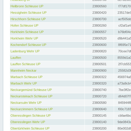
Heilbronn Schleuse UP
23800560
f77df170
Hessigheim Schleuse UP
23800420
23517de9
Hirschhorn Schleuse UP
23800700
acf505dd
Hofen Schleuse UP
23800260
cf2af1a4
Horkheim Schleuse UP
23800557
b76bf04c
Horkheim Wehr UP
23800520
d9b441a5
Kochendorf Schleuse UP
23800600
8f695e71
Ladenburg Wehr UP
23800820
70cee7df
Lauffen
23800500
8559d1a0
Lauffen Schleuse UP
23800501
2f7cb553
Mannheim Neckar
23800900
25582d3f
Marbach Schleuse UP
23800322
456974a8
Marbach Wehr UP
23800320
a73a9cb4
Neckargemünd Schleuse UP
23800740
7be3ff2e
Neckarsteinach Schleuse UP
23800720
d64d07f7
Neckarsulm Wehr UP
23800580
845944f8
Neckarzimmern Schleuse UP
23800640
f00c7183
Oberesslingen Schleuse UP
23800145
cbfae6bc
Oberesslingen Wehr UP
23800140
9de0843a
Obertürkheim Schleuse UP
23800200
80e002d8