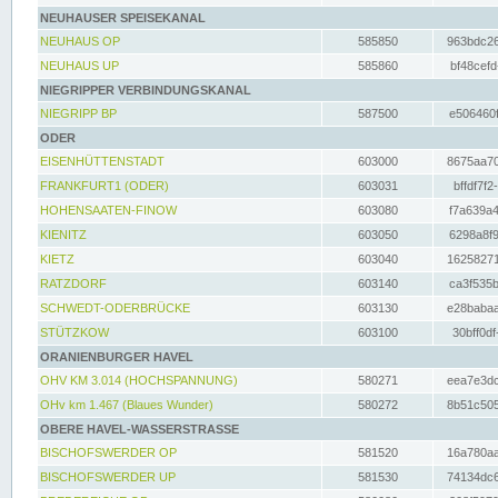
NEUHAUSER SPEISEKANAL
NEUHAUS OP
585850
963bdc26
NEUHAUS UP
585860
bf48cefd
NIEGRIPPER VERBINDUNGSKANAL
NIEGRIPP BP
587500
e506460f
ODER
EISENHÜTTENSTADT
603000
8675aa70
FRANKFURT1 (ODER)
603031
bffdf7f2
HOHENSAATEN-FINOW
603080
f7a639a4
KIENITZ
603050
6298a8f9
KIETZ
603040
16258271
RATZDORF
603140
ca3f535b
SCHWEDT-ODERBRÜCKE
603130
e28babaa
STÜTZKOW
603100
30bff0df
ORANIENBURGER HAVEL
OHV KM 3.014 (HOCHSPANNUNG)
580271
eea7e3dc
OHv km 1.467 (Blaues Wunder)
580272
8b51c505
OBERE HAVEL-WASSERSTRASSE
BISCHOFSWERDER OP
581520
16a780aa
BISCHOFSWERDER UP
581530
74134dc6