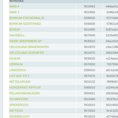
NORDSEE
BAKE A
9510063
e8daa3e2
BAKE Z
9510066
104fdc24
BORKUM FISCHERBALJE
9340020
8727ebfd
BORKUM SÜDSTRAND
9340030
478f21e9
BÜSUM
9510095
5287a3e1
DAGEBÜLL
9570040
6233e901
EIDER-SPERRWERK AP
9530010
04acd7e5
HELGOLAND BINNENHAFEN
9510070
c0ec139b
HELGOLAND SÜDHAFEN
9510075
0d8233b8
HUSUM
9530020
e114aeec
HÖRNUM
9570050
733755fd
LANGEOOG
9390010
a0c1dcb6
LIST AUF SYLT
9570070
5e92d73f
MITTELGRUND
9510132
3ff99b92
NORDERNEY RIFFGAT
9360010
c0244c0e
PELLWORM ANLEGER
9550021
2852b9ab
SCHARHÖRN
9510060
f0197bcf
SPIEKEROOG
9410010
662c4b5e
WITTDÜN
9570010
9c4c11f2
ZEHNERLOCH
9510010
e574d0af