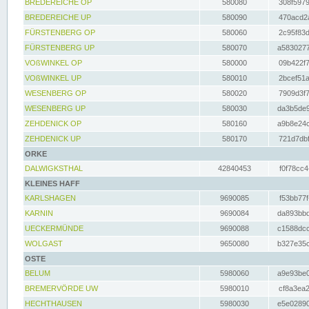
BREDEREICHE OP
580080
308f5979
BREDEREICHE UP
580090
470acd2a
FÜRSTENBERG OP
580060
2c95f83d
FÜRSTENBERG UP
580070
a5830277
VOßWINKEL OP
580000
09b422f7
VOßWINKEL UP
580010
2bcef51a
WESENBERG OP
580020
7909d3f7
WESENBERG UP
580030
da3b5de9
ZEHDENICK OP
580160
a9b8e24c
ZEHDENICK UP
580170
721d7dbf
ORKE
DALWIGKSTHAL
42840453
f0f78cc4
KLEINES HAFF
KARLSHAGEN
9690085
f53bb77f
KARNIN
9690084
da893bbd
UECKERMÜNDE
9690088
c1588dcc
WOLGAST
9650080
b327e35c
OSTE
BELUM
5980060
a9e93be0
BREMERVÖRDE UW
5980010
cf8a3ea2
HECHTHAUSEN
5980030
e5e02890