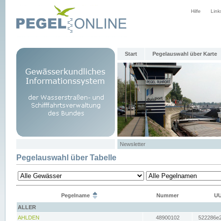
Hilfe
Link
Start
Pegelauswahl über Karte
Newsletter
Pegelauswahl über Tabelle
Pegelname
Nummer
UU
ALLER
AHLDEN
48900102
522286e2