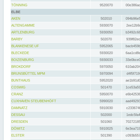
TÖNNING
9520070
00e386ac
ELBE
AKEN
502010
094b96e5
ALTENGAMME
5930070
2ee12b9a
ARTLENBURG
5930050
b3492c68
BARBY
502070
939f82ec
BLANKENESE UF
5952065
bacb459b
BLECKEDE
5930020
6aa1cd8e
BOIZENBURG
5930033
33e0bce0
BROKDORF
5970050
610ab204
BRUNSBÜTTEL MPM
5970094
d4f5f719
BUNTHAUS
5952020
ae1b91d0
COSWIG
501470
1ce53a59
CRANZ
5950070
e6b42536
CUXHAVEN STEUBENHÖFT
5990020
aad49293
DAMNATZ
5910030
c233674f
DESSAU
502000
1edc5fa4
DRESDEN
501060
70272185
DÖMITZ
5910025
6e3ea719
ELSTER
501390
c093b557