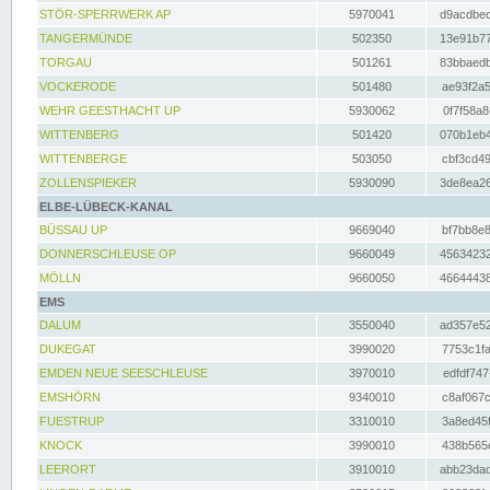
STÖR-SPERRWERK AP
5970041
d9acdbec
TANGERMÜNDE
502350
13e91b77
TORGAU
501261
83bbaedb
VOCKERODE
501480
ae93f2a5
WEHR GEESTHACHT UP
5930062
0f7f58a8
WITTENBERG
501420
070b1eb4
WITTENBERGE
503050
cbf3cd49
ZOLLENSPIEKER
5930090
3de8ea26
ELBE-LÜBECK-KANAL
BÜSSAU UP
9669040
bf7bb8e8
DONNERSCHLEUSE OP
9660049
45634232
MÖLLN
9660050
46644438
EMS
DALUM
3550040
ad357e52
DUKEGAT
3990020
7753c1fa
EMDEN NEUE SEESCHLEUSE
3970010
edfdf747
EMSHÖRN
9340010
c8af067c
FUESTRUP
3310010
3a8ed45f
KNOCK
3990010
438b565e
LEERORT
3910010
abb23dad