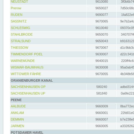
NEUSTADT
9610080
3f0b6b74
Prerow
9650027
7d50c68c
RUDEN
9690077
1fa822e6
SASSNITZ
9670065
9e7b2a4d
SCHLESWIG
9610040
09370c05
STAHLBRODE
9650070
340707f4
STRALSUND
9650043
b9163121
THIESSOW
9670067
d1c9bb3c
TIMMENDORF POEL
9630007
d22c341b
WARNEMÜNDE
9640015
220ff4c6
WISMAR-BAUMHAUS
9630008
95a0ab45
WITTOWER FÄHRE
9670055
4b348b56
ORANIENBURGER KANAL
SACHSENHAUSEN OP
580240
adbd3144
SACHSENHAUSEN UP
581840
0a6fe221
PEENE
AALBUDE
9660009
8ba772ed
ANKLAM
9660001
22fd01e0
DEMMIN
9660007
b7e238e8
JARMEN
9660005
a3328262
POTSDAMER HAVEL