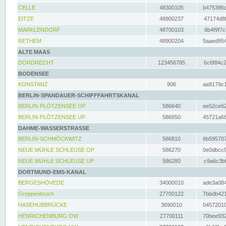
CELLE
48300105
b475386c
EITZE
48900237
47174d8f
MARKLENDORF
48700103
8b4f9f7c
RETHEM
48900204
5aaed954
ALTE MAAS
DORDRECHT
123456785
6c6f84c2
BODENSEE
KONSTANZ
906
aa9179c1
BERLIN-SPANDAUER-SCHIFFFAHRTSKANAL
BERLIN-PLÖTZENSEE OP
586640
ee52ce62
BERLIN-PLÖTZENSEE UP
586650
45721a68
DAHME-WASSERSTRASSE
BERLIN-SCHMÖCKWITZ
586810
6b595707
NEUE MÜHLE SCHLEUSE OP
586270
0e0dbcc9
NEUE MÜHLE SCHLEUSE UP
586280
c9a6c3bf
DORTMUND-EMS-KANAL
BERGESHÖVEDE
34000010
ade3a084
Groppenbruch
27700122
7bbdb421
HASEHUBBRÜCKE
3690010
04572010
HENRICHENBURG OW
27700111
70bee932