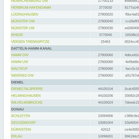
HENRICHENBURG UW
27700133
e6b68bc2
HERBRUM HAFENDAMM
3770030
8177a148
LÜDINGHAUSEN
27800020
f5bc4a51
MÜNSTER OW
27800040
ccd3e8f1
MÜNSTER UW
27800030
ed260406
RHEDE
3770040
16508b11
VERSEN TRENNSPITZE
25463
0024cc40
DATTELN-HAMM-KANAL
HAMM OW
27800060
4dbce62d
HAMM UW
27800080
4ef9dd9c
WALTROP
27800090
facc5c16
WERRIES OW
27800050
d31767ef
DIEMEL
DIEMELTALSPERRE
44100104
5cdc6555
HELMINGHAUSEN
44100206
33092c28
WILHELMSBRÜCKE
44100024
7deedc21
DONAU
ACHLEITEN
10094006
c389c9e2
DEGGENDORF
10081004
53d40547
DÜRNSTEIN
42012
ce4e3050
ERLAU
10096001
99619dc5