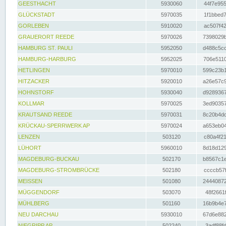
GEESTHACHT
5930060
44f7e955
GLÜCKSTADT
5970035
1f1bbed7
GORLEBEN
5910020
ac507f42
GRAUERORT REEDE
5970026
7398029b
HAMBURG ST. PAULI
5952050
d488c5cc
HAMBURG-HARBURG
5952025
706e5110
HETLINGEN
5970010
599c23b1
HITZACKER
5920010
a26e57c9
HOHNSTORF
5930040
d9289367
KOLLMAR
5970025
3ed90357
KRAUTSAND REEDE
5970031
8c20b4dc
KRÜCKAU-SPERRWERK AP
5970024
a653eb04
LENZEN
503120
c80a4f21
LÜHORT
5960010
8d18d129
MAGDEBURG-BUCKAU
502170
b8567c1e
MAGDEBURG-STROMBRÜCKE
502180
ccccb57f
MEISSEN
501080
24440872
MÜGGENDORF
503070
48f2661f
MÜHLBERG
501160
16b9b4e7
NEU DARCHAU
5930010
67d6e882
NIEGRIPP AP
502240
3adf88fd