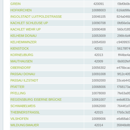
GREIN
420091
f3bf0b0b
HOFKIRCHEN
10088003
616dd98e
INGOLSTADT LUITPOLDSTRASSE
10046105
824a046b
KACHLET SCHLEUSE UP
10090708
0fd56e0a
KACHLET WEHR UP
10090408
560cf185
KELHEIM DONAU
10053009
296fc6d4
KELHEIMWINZER
10054500
c9409937
KIENSTOCK
42011
56178f74
KORNEUBURG
42013
ff44be4a
MAUTHAUSEN
42009
6b002fef
OBERNDORF
10056302
e476bcad
PASSAU DONAU
10091008
9f12c405
PASSAU ILZSTADT
10092000
33ceb441
PFATTER
10068006
f768173a
PFELLING
10078000
7fe63a95
REGENSBURG EISERNE BRÜCKE
10061007
eebd633a
SCHWABELWEIS
10062000
7644f1d7
THEBNERSTRASSL
42015
f7b5c3d3
VILSHOFEN
10089006
e6d68ab7
WILDUNGSMAUER
42014
35846b8b