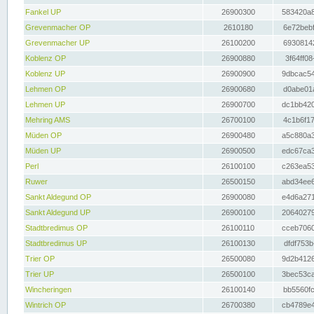
Fankel UP
26900300
583420a8
Grevenmacher OP
2610180
6e72bebf
Grevenmacher UP
26100200
69308142
Koblenz OP
26900880
3f64ff08
Koblenz UP
26900900
9dbcac54
Lehmen OP
26900680
d0abe01a
Lehmen UP
26900700
dc1bb420
Mehring AMS
26700100
4c1b6f17
Müden OP
26900480
a5c880a3
Müden UP
26900500
edc67ca3
Perl
26100100
c263ea53
Ruwer
26500150
abd34ee6
Sankt Aldegund OP
26900080
e4d6a271
Sankt Aldegund UP
26900100
20640279
Stadtbredimus OP
26100110
cceb7060
Stadtbredimus UP
26100130
dfdf753b
Trier OP
26500080
9d2b4126
Trier UP
26500100
3bec53ca
Wincheringen
26100140
bb5560fc
Wintrich OP
26700380
cb4789e4