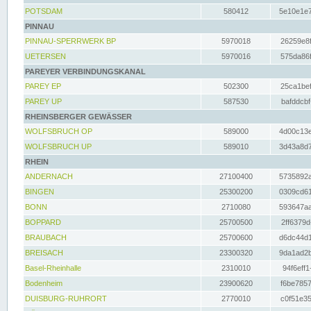
POTSDAM
580412
5e10e1e7
PINNAU
PINNAU-SPERRWERK BP
5970018
26259e8f
UETERSEN
5970016
575da86f
PAREYER VERBINDUNGSKANAL
PAREY EP
502300
25ca1bef
PAREY UP
587530
bafddcbf
RHEINSBERGER GEWÄSSER
WOLFSBRUCH OP
589000
4d00c13e
WOLFSBRUCH UP
589010
3d43a8d7
RHEIN
ANDERNACH
27100400
5735892a
BINGEN
25300200
0309cd61
BONN
2710080
593647aa
BOPPARD
25700500
2ff6379d
BRAUBACH
25700600
d6dc44d1
BREISACH
23300320
9da1ad2b
Basel-Rheinhalle
2310010
94f6eff1
Bodenheim
23900620
f6be7857
DUISBURG-RUHRORT
2770010
c0f51e35