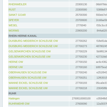
RHEINWEILER
23300130
06b978dd
RUST
23300580
5389b878
SANKT GOAR
25700300
550eb7e9
SPEYER
23700600
2cb8ae5b
WESEL
2770040
f33c3cc9
WORMS
23900200
844a620f
RHEIN-HERNE-KANAL
DUISBURG-MEIDERICH SCHLEUSE OW
27700262
f18e81da
DUISBURG-MEIDERICH SCHLEUSE UW
27700273
48780245
GELSENKIRCHEN SCHLEUSE OW
27700229
5b9f8134
GELSENKIRCHEN SCHLEUSE UW
27700230
427318d0
HERNE OW
27700150
ac6c4362
HERNE UW
27700160
b9975ea1
OBERHAUSEN SCHLEUSE OW
27700240
e251f943
OBERHAUSEN SCHLEUSE UW
27700251
12f63015
WANNE EICKEL SCHLEUSE OW
27700193
05ca0e33
WANNE EICKEL SCHLEUSE UW
27700218
23045f8b
RUHR
Hattingen
2769510000100
c0594fb5
RUHRWEHR OW
27600090
12a3037f