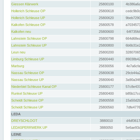
Giessen Klärwerk
25800100
4b386a6a
Hollerich Schleuse OP
25800618
cedc9b0c
Hollerich Schleuse UP
25800620
9beb7290
Kalkofen Schleuse OP
25800578
a7034573
Kalkofen neu
25800600
64f735fd
Lahnstein Schleuse OP
25800798
664d68ea
Lahnstein Schleuse UP
25800800
6b6b31e2
Leun neu
25800200
32807065
Limburg Schleuse UP
25800440
89038b42
Marburg
25830056
4e7a6cfa
Nassau Schleuse OP
25800638
29cb44a2
Nassau Schleuse UP
25800640
3a90a346
Niederbiel Schleuse Kanal OP
25800177
57c8e437
Runkel Schleuse UP
25800400
b85b17cc
Scheidt Schleuse OP
25800558
15a50d2b
Scheidt Schleuse UP
25800560
7dfe4776
LEDA
DREYSCHLOOT
3880010
d4df3617
LEDASPERRWERK UP
3880050
5e6ae93a
LEINE