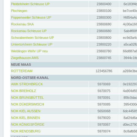
Pleidelsheim Schleuse UP
23800400
6e183f4b
Plochingen
23800100
be7ce40e
Poppenweiler Schleuse UP
23800300
f4854a4c
Rockenau SKA
23800690
4c00a166
Rockenau Schleuse UP
23800680
5ab4f00f
Schwabenheim Schleuse UP
23800800
ec9d3a4d
Untertürkheim Schleuse UP
23800220
a5ca02fb
Wieblingen Wehr UP neu
23800780
66d887a6
Ziegelhausen AMS
23800745
3944c1fd
NEUE MAAS
ROTTERDAM
123456786
a269e3be
NORD-OSTSEE-KANAL
AWK STROHBRÜCK
5970069
0e192297
NOK BREIHOLZ
5970075
4a904d59
NOK BRUNSBÜTTEL
5970091
85fc0dac
NOK DÜKERSWISCH
5970085
3954300d
NOK KIEL AUSSEN
5650068
6dc44585
NOK KIEL BINNEN
5979020
8af24d6a
NOK KÖNIGSFÖRDE
5970067
d0ec2790
NOK RENDSBURG
5970074
8c8afb56