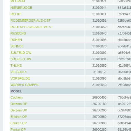
MEHRUM
31010071
be05603a
NIENBRÜGGE
31010044
864a8111
RECKE
31010011
7af19499
RODENBERGER AUE-OST
31010051
6288de60
RODENBERGER AUE-WEST
31010052
eb24b5a3
RUSBEND
31010043
c1f06401
RÜHEN
31010093
4ed5f6da
SEHNDE
31010070
ab0d9117
SÜLFELD OW
31010092
a8604e8f
SÜLFELD UW
31010091
892183d6
THUNE
31010080
42b865fb
VELSDORF
3101012
36f80081
VORSFELDE
31010090
dbb2bb9f
WARBER GRABEN
31010040
2f1080ba
MOSEL
Cochem
26900400
768df4e9
Detzem OP
26700180
c40912fd
Detzem UP
26700200
dc344605
Enkirch OP
26700880
87207dcd
Enkirch UP
26700900
ee861944
Fankel OP
26900280
68198b48