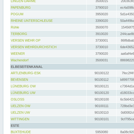
LINGEN-DARME
3500015
200363fc
PAPENBURG
3790010
ec4a598d
POGUM
3950020
5d1e4350
RHEINE UNTERSCHLEUSE
3390020
50a449ba
Rühle
3500070
15456f75
TERBORG
3910020
244cae8b
VERSEN WEHR OP
3730001
86f8dbab
VERSEN WEHRDURCHSTICH
3730010
6de43652
WEENER
3790020
aa6af4e6
Wachendorf
3500031
88698229
ELBESEITENKANAL
ARTLENBURG-ESK
90100122
7fec2f4f
BEVENSEN
90100112
b8997708
LÜNEBURG OW
90100121
c7364d1e
LÜNEBURG UW
90100120
d18033cd
OSLOSS
90100100
6c5b6422
UELZEN OW
90100111
728bd3e3
UELZEN UW
90100110
0d0082cf
WITTINGEN
90100101
9cf795ce
ESTE
BUXTEHUDE
5950080
8a08c920