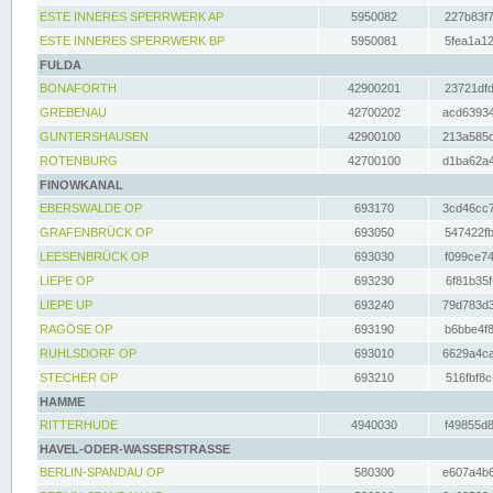
ESTE INNERES SPERRWERK AP
5950082
227b83f7
ESTE INNERES SPERRWERK BP
5950081
5fea1a12
FULDA
BONAFORTH
42900201
23721dfd
GREBENAU
42700202
acd63934
GUNTERSHAUSEN
42900100
213a585d
ROTENBURG
42700100
d1ba62a4
FINOWKANAL
EBERSWALDE OP
693170
3cd46cc7
GRAFENBRÜCK OP
693050
547422fb
LEESENBRÜCK OP
693030
f099ce74
LIEPE OP
693230
6f81b35f
LIEPE UP
693240
79d783d3
RAGÖSE OP
693190
b6bbe4f8
RUHLSDORF OP
693010
6629a4ca
STECHER OP
693210
516fbf8c
HAMME
RITTERHUDE
4940030
f49855d8
HAVEL-ODER-WASSERSTRASSE
BERLIN-SPANDAU OP
580300
e607a4b6