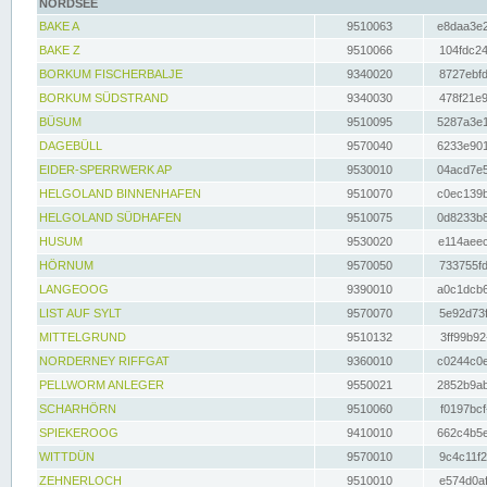
NORDSEE
BAKE A
9510063
e8daa3e2
BAKE Z
9510066
104fdc24
BORKUM FISCHERBALJE
9340020
8727ebfd
BORKUM SÜDSTRAND
9340030
478f21e9
BÜSUM
9510095
5287a3e1
DAGEBÜLL
9570040
6233e901
EIDER-SPERRWERK AP
9530010
04acd7e5
HELGOLAND BINNENHAFEN
9510070
c0ec139b
HELGOLAND SÜDHAFEN
9510075
0d8233b8
HUSUM
9530020
e114aeec
HÖRNUM
9570050
733755fd
LANGEOOG
9390010
a0c1dcb6
LIST AUF SYLT
9570070
5e92d73f
MITTELGRUND
9510132
3ff99b92
NORDERNEY RIFFGAT
9360010
c0244c0e
PELLWORM ANLEGER
9550021
2852b9ab
SCHARHÖRN
9510060
f0197bcf
SPIEKEROOG
9410010
662c4b5e
WITTDÜN
9570010
9c4c11f2
ZEHNERLOCH
9510010
e574d0af