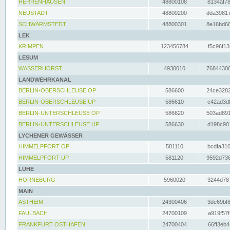
HERRENHAUSEN
48800108
8134af78
NEUSTADT
48800200
dda39817
SCHWARMSTEDT
48800301
8e16bd66
LEK
KRIMPEN
123456784
f5c96f13
LESUM
WASSERHORST
4930010
76844306
LANDWEHRKANAL
BERLIN-OBERSCHLEUSE OP
586600
24ce3282
BERLIN-OBERSCHLEUSE UP
586610
c42ad3df
BERLIN-UNTERSCHLEUSE OP
586620
503ad891
BERLIN-UNTERSCHLEUSE UP
586630
d198c901
LYCHENER GEWÄSSER
HIMMELPFORT OP
581110
bcdfa310
HIMMELPFORT UP
581120
9592d736
LÜHE
HORNEBURG
5960020
3244d787
MAIN
ASTHEIM
24300406
3de69bf8
FAULBACH
24700109
a919f57f
FRANKFURT OSTHAFEN
24700404
66ff3eb4