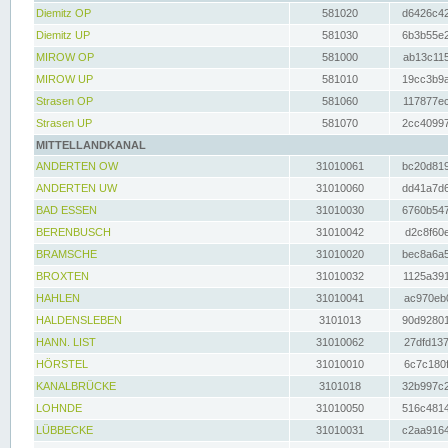
Diemitz OP
581020
d6426c42
Diemitz UP
581030
6b3b55e2
MIROW OP
581000
ab13c115
MIROW UP
581010
19cc3b9a
Strasen OP
581060
117877ec
Strasen UP
581070
2cc40997
MITTELLANDKANAL
ANDERTEN OW
31010061
bc20d819
ANDERTEN UW
31010060
dd41a7d6
BAD ESSEN
31010030
6760b547
BERENBUSCH
31010042
d2c8f60e
BRAMSCHE
31010020
bec8a6a5
BROXTEN
31010032
1125a391
HAHLEN
31010041
ac970eb0
HALDENSLEBEN
3101013
90d92801
HANN. LIST
31010062
27dfd137
HÖRSTEL
31010010
6c7c180f
KANALBRÜCKE
3101018
32b997c2
LOHNDE
31010050
516c4814
LÜBBECKE
31010031
c2aa9164