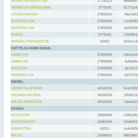
HENRICHENBURG UW
27700133
e6b68bc2
HERBRUM HAFENDAMM
3770030
8177a148
LÜDINGHAUSEN
27800020
f5bc4a51
MÜNSTER OW
27800040
ccd3e8f1
MÜNSTER UW
27800030
ed260406
RHEDE
3770040
16508b11
VERSEN TRENNSPITZE
25463
0024cc40
DATTELN-HAMM-KANAL
HAMM OW
27800060
4dbce62d
HAMM UW
27800080
4ef9dd9c
WALTROP
27800090
facc5c16
WERRIES OW
27800050
d31767ef
DIEMEL
DIEMELTALSPERRE
44100104
5cdc6555
HELMINGHAUSEN
44100206
33092c28
WILHELMSBRÜCKE
44100024
7deedc21
DONAU
ACHLEITEN
10094006
c389c9e2
DEGGENDORF
10081004
53d40547
DÜRNSTEIN
42012
ce4e3050
ERLAU
10096001
99619dc5