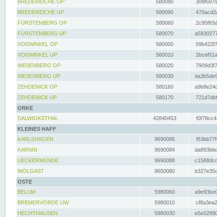
BREDEREICHE OP
580080
308f5979
BREDEREICHE UP
580090
470acd2a
FÜRSTENBERG OP
580060
2c95f83d
FÜRSTENBERG UP
580070
a5830277
VOßWINKEL OP
580000
09b422f7
VOßWINKEL UP
580010
2bcef51a
WESENBERG OP
580020
7909d3f7
WESENBERG UP
580030
da3b5de9
ZEHDENICK OP
580160
a9b8e24c
ZEHDENICK UP
580170
721d7dbf
ORKE
DALWIGKSTHAL
42840453
f0f78cc4
KLEINES HAFF
KARLSHAGEN
9690085
f53bb77f
KARNIN
9690084
da893bbd
UECKERMÜNDE
9690088
c1588dcc
WOLGAST
9650080
b327e35c
OSTE
BELUM
5980060
a9e93be0
BREMERVÖRDE UW
5980010
cf8a3ea2
HECHTHAUSEN
5980030
e5e02890