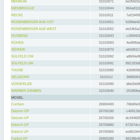
MEHRUM
31010071
be05603a
NIENBRÜGGE
31010044
864a8111
RECKE
31010011
7af19499
RODENBERGER AUE-OST
31010051
6288de60
RODENBERGER AUE-WEST
31010052
eb24b5a3
RUSBEND
31010043
c1f06401
RÜHEN
31010093
4ed5f6da
SEHNDE
31010070
ab0d9117
SÜLFELD OW
31010092
a8604e8f
SÜLFELD UW
31010091
892183d6
THUNE
31010080
42b865fb
VELSDORF
3101012
36f80081
VORSFELDE
31010090
dbb2bb9f
WARBER GRABEN
31010040
2f1080ba
MOSEL
Cochem
26900400
768df4e9
Detzem OP
26700180
c40912fd
Detzem UP
26700200
dc344605
Enkirch OP
26700880
87207dcd
Enkirch UP
26700900
ee861944
Fankel OP
26900280
68198b48