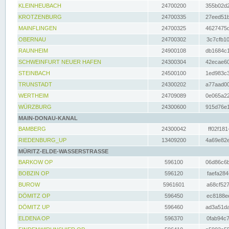
KLEINHEUBACH
24700200
355b02d2
KROTZENBURG
24700335
27eed51b
MAINFLINGEN
24700325
4627475d
OBERNAU
24700302
3c7cfb10
RAUNHEIM
24900108
db1684c1
SCHWEINFURT NEUER HAFEN
24300304
42ecae60
STEINBACH
24500100
1ed983c3
TRUNSTADT
24300202
a77aad00
WERTHEIM
24709089
0e065a22
WÜRZBURG
24300600
915d76e1
MAIN-DONAU-KANAL
BAMBERG
24300042
ff02f181
RIEDENBURG_UP
13409200
4a69e82e
MÜRITZ-ELDE-WASSERSTRASSE
BARKOW OP
596100
06d86c6b
BOBZIN OP
596120
faefa284
BUROW
5961601
a68cf527
DÖMITZ OP
596450
ec8188ee
DÖMITZ UP
596460
ad3a51da
ELDENA OP
596370
0fab94c7