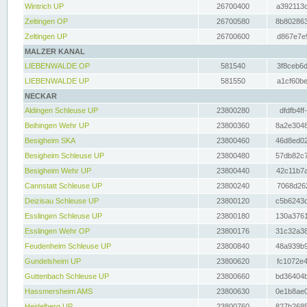
Wintrich UP
26700400
a392113c
Zeltingen OP
26700580
8b802863
Zeltingen UP
26700600
d867e7e9
MALZER KANAL
LIEBENWALDE OP
581540
3f8ceb6d
LIEBENWALDE UP
581550
a1cf60be
NECKAR
Aldingen Schleuse UP
23800280
dfdfb4ff
Beihingen Wehr UP
23800360
8a2e3048
Besigheim SKA
23800460
46d8ed02
Besigheim Schleuse UP
23800480
57db82c7
Besigheim Wehr UP
23800440
42c11b7a
Cannstatt Schleuse UP
23800240
7068d262
Deizisau Schleuse UP
23800120
c5b6243d
Esslingen Schleuse UP
23800180
130a3761
Esslingen Wehr OP
23800176
31c32a38
Feudenheim Schleuse UP
23800840
48a939b9
Gundelsheim UP
23800620
fc1072e4
Guttenbach Schleuse UP
23800660
bd36404b
Hassmersheim AMS
23800630
0e1b8ae0
Heidelberg UP
23800760
827b2685