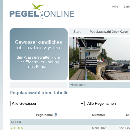
Hilfe
Link
Start
Pegelauswahl über Karte
Newsletter
Pegelauswahl über Tabelle
Pegelname
Nummer
UU
ALLER
AHLDEN
48900102
522286e2