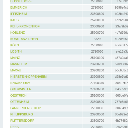
DÜSSELDORF
2750010
8f7e5f92
EMMERICH
2790020
9598e4cb
IFFEZHEIM
23500600
b02be240
KAUB
25700100
1d26e504
KEHL-KRONENHOF
23300900
23af9b02
KOBLENZ
25900700
4c7d796a
KONSTANZ-RHEIN
3329
e020e651
KÖLN
2730010
a6ee8177
LOBITH
2790050
efe13a3d
MAINZ
25100100
a37a9aa3
MANNHEIM
23700700
57090802
MAXAU
23700200
b6c6d5c8
NIERSTEIN-OPPENHEIM
23900600
d28e7ed1
Neuwied Stadt
27100370
dc407f1e
OBERWINTER
27100700
b45359df
OESTRICH
25100300
665be0fe
OTTENHEIM
23300800
787e5d63
PANNERDENSE KOP
2790060
3046493f
PHILIPPSBURG
23700500
88e972e1
PLITTERSDORF
23500700
6b774802
REES
2790010
2f025389