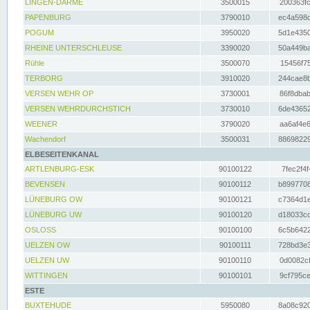
LINGEN-DARME
3500015
200363fc
PAPENBURG
3790010
ec4a598d
POGUM
3950020
5d1e4350
RHEINE UNTERSCHLEUSE
3390020
50a449ba
Rühle
3500070
15456f75
TERBORG
3910020
244cae8b
VERSEN WEHR OP
3730001
86f8dbab
VERSEN WEHRDURCHSTICH
3730010
6de43652
WEENER
3790020
aa6af4e6
Wachendorf
3500031
88698229
ELBESEITENKANAL
ARTLENBURG-ESK
90100122
7fec2f4f
BEVENSEN
90100112
b8997708
LÜNEBURG OW
90100121
c7364d1e
LÜNEBURG UW
90100120
d18033cd
OSLOSS
90100100
6c5b6422
UELZEN OW
90100111
728bd3e3
UELZEN UW
90100110
0d0082cf
WITTINGEN
90100101
9cf795ce
ESTE
BUXTEHUDE
5950080
8a08c920