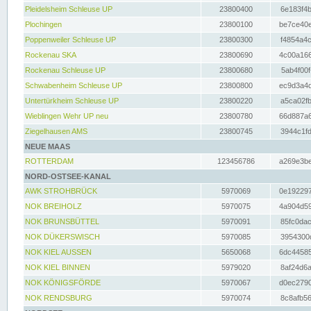
Pleidelsheim Schleuse UP
23800400
6e183f4b
Plochingen
23800100
be7ce40e
Poppenweiler Schleuse UP
23800300
f4854a4c
Rockenau SKA
23800690
4c00a166
Rockenau Schleuse UP
23800680
5ab4f00f
Schwabenheim Schleuse UP
23800800
ec9d3a4d
Untertürkheim Schleuse UP
23800220
a5ca02fb
Wieblingen Wehr UP neu
23800780
66d887a6
Ziegelhausen AMS
23800745
3944c1fd
NEUE MAAS
ROTTERDAM
123456786
a269e3be
NORD-OSTSEE-KANAL
AWK STROHBRÜCK
5970069
0e192297
NOK BREIHOLZ
5970075
4a904d59
NOK BRUNSBÜTTEL
5970091
85fc0dac
NOK DÜKERSWISCH
5970085
3954300d
NOK KIEL AUSSEN
5650068
6dc44585
NOK KIEL BINNEN
5979020
8af24d6a
NOK KÖNIGSFÖRDE
5970067
d0ec2790
NOK RENDSBURG
5970074
8c8afb56