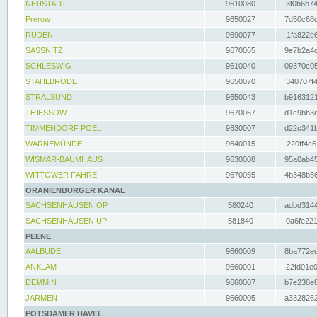
NEUSTADT
9610080
3f0b6b74
Prerow
9650027
7d50c68c
RUDEN
9690077
1fa822e6
SASSNITZ
9670065
9e7b2a4d
SCHLESWIG
9610040
09370c05
STAHLBRODE
9650070
340707f4
STRALSUND
9650043
b9163121
THIESSOW
9670067
d1c9bb3c
TIMMENDORF POEL
9630007
d22c341b
WARNEMÜNDE
9640015
220ff4c6
WISMAR-BAUMHAUS
9630008
95a0ab45
WITTOWER FÄHRE
9670055
4b348b56
ORANIENBURGER KANAL
SACHSENHAUSEN OP
580240
adbd3144
SACHSENHAUSEN UP
581840
0a6fe221
PEENE
AALBUDE
9660009
8ba772ed
ANKLAM
9660001
22fd01e0
DEMMIN
9660007
b7e238e8
JARMEN
9660005
a3328262
POTSDAMER HAVEL