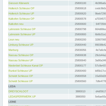
Giessen Klärwerk
25800100
4b386a6a
Hollerich Schleuse OP
25800618
cedc9b0c
Hollerich Schleuse UP
25800620
9beb7290
Kalkofen Schleuse OP
25800578
a7034573
Kalkofen neu
25800600
64f735fd
Lahnstein Schleuse OP
25800798
664d68ea
Lahnstein Schleuse UP
25800800
6b6b31e2
Leun neu
25800200
32807065
Limburg Schleuse UP
25800440
89038b42
Marburg
25830056
4e7a6cfa
Nassau Schleuse OP
25800638
29cb44a2
Nassau Schleuse UP
25800640
3a90a346
Niederbiel Schleuse Kanal OP
25800177
57c8e437
Runkel Schleuse UP
25800400
b85b17cc
Scheidt Schleuse OP
25800558
15a50d2b
Scheidt Schleuse UP
25800560
7dfe4776
LEDA
DREYSCHLOOT
3880010
d4df3617
LEDASPERRWERK UP
3880050
5e6ae93a
LEINE