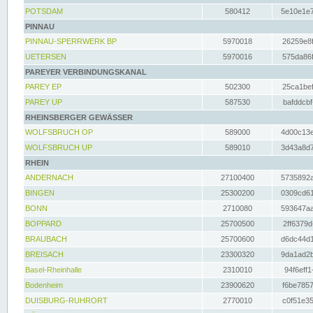
POTSDAM
580412
5e10e1e7
PINNAU
PINNAU-SPERRWERK BP
5970018
26259e8f
UETERSEN
5970016
575da86f
PAREYER VERBINDUNGSKANAL
PAREY EP
502300
25ca1bef
PAREY UP
587530
bafddcbf
RHEINSBERGER GEWÄSSER
WOLFSBRUCH OP
589000
4d00c13e
WOLFSBRUCH UP
589010
3d43a8d7
RHEIN
ANDERNACH
27100400
5735892a
BINGEN
25300200
0309cd61
BONN
2710080
593647aa
BOPPARD
25700500
2ff6379d
BRAUBACH
25700600
d6dc44d1
BREISACH
23300320
9da1ad2b
Basel-Rheinhalle
2310010
94f6eff1
Bodenheim
23900620
f6be7857
DUISBURG-RUHRORT
2770010
c0f51e35