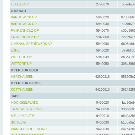
IJSSELKOP
2790070
bbaefa8e
ILMENAU
BARDOWICK OP
5940029
07830b68
BARDOWICK UP
5940030
a238b70f
FAHRENHOLZ OP
5940070
c33c3667
FAHRENHOLZ UP
5940060
bb62b28f
ILMENAU SPERRWERK AP
5940080
6b05e8dc
LÜNE
5940020
d7a8df36
WITTORF OP
5940049
eb3d4195
WITTORF UP
5940050
308c39b6
ITTER ZUR EDER
HERZHAUSEN
42800218
855205e7
ITTER ZUR DIEMEL
KOTTHAUSEN
44100013
36243256
JADE
HOOKSIELPLATE
9430020
fac30fe9
JADE-WESER-PORT
9430050
33bdec83
MELLUMPLATE
9420010
c8b9a2b6
SCHILLIG
9430030
b1cda5a0
WANGEROOGE NORD
9420030
c41d42b1