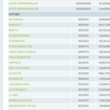
OSTE-SPERRWERK AP
9000000590
8c3295dc
OSTE-SPERRWERK BP
9000000532
7cb4566b
OSTSEE
ALTHAGEN
9650024
b8d05bf9
BARHÖFT
9650040
09227288
BARTH
9650030
00c33ed9
ECKERNFÖRDE
9610045
1faa9b2c
FLENSBURG
9610010
9e19c411
GREIFSWALD OIE
9690078
087b6386
GREIFSWALD-WIECK
9650073
6b53ef42
HEILIGENHAFEN
9610070
06219dd9
KAPPELN
9610035
b09f2243
KIEL-HOLTENAU
9610066
3ad4013f
KLOSTER
9670050
905e7328
KOSEROW
9690093
c0f33a36
LANGBALLIGAU
9610015
5a33bf14
LAUTERBACH
9670063
91922b9b
LT KIEL
9610050
736437d7
MARIENLEUCHTE
9610075
8effc15d
NEUENDORF HAFEN
9670046
492f85b8