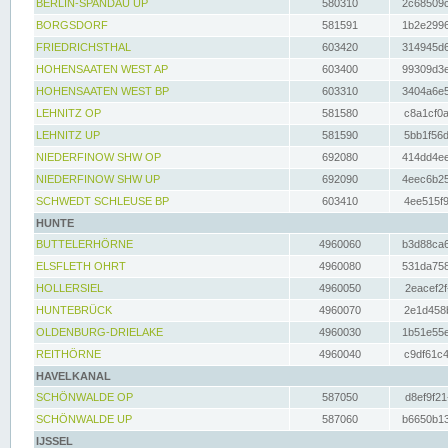
BERLIN-SPANDAU UP
580310
2c68509c
BORGSDORF
581591
1b2e2996
FRIEDRICHSTHAL
603420
314945d6
HOHENSAATEN WEST AP
603400
99309d3e
HOHENSAATEN WEST BP
603310
3404a6e5
LEHNITZ OP
581580
c8a1cf0a
LEHNITZ UP
581590
5bb1f56d
NIEDERFINOW SHW OP
692080
414dd4ee
NIEDERFINOW SHW UP
692090
4eec6b25
SCHWEDT SCHLEUSE BP
603410
4ee515f9
HUNTE
BUTTELERHÖRNE
4960060
b3d88ca6
ELSFLETH OHRT
4960080
531da758
HOLLERSIEL
4960050
2eacef2f
HUNTEBRÜCK
4960070
2e1d458b
OLDENBURG-DRIELAKE
4960030
1b51e55e
REITHÖRNE
4960040
c9df61c4
HAVELKANAL
SCHÖNWALDE OP
587050
d8ef9f21
SCHÖNWALDE UP
587060
b6650b13
IJSSEL