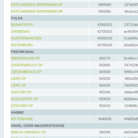
ESTE INNERES SPERRWERK AP
5950082
227b83f7
ESTE INNERES SPERRWERK BP
5950081
5fea1a12
FULDA
BONAFORTH
42900201
23721dfd
GREBENAU
42700202
acd63934
GUNTERSHAUSEN
42900100
213a585d
ROTENBURG
42700100
d1ba62a4
FINOWKANAL
EBERSWALDE OP
693170
3cd46cc7
GRAFENBRÜCK OP
693050
547422fb
LEESENBRÜCK OP
693030
f099ce74
LIEPE OP
693230
6f81b35f
LIEPE UP
693240
79d783d3
RAGÖSE OP
693190
b6bbe4f8
RUHLSDORF OP
693010
6629a4ca
STECHER OP
693210
516fbf8c
HAMME
RITTERHUDE
4940030
f49855d8
HAVEL-ODER-WASSERSTRASSE
BERLIN-SPANDAU OP
580300
e607a4b6