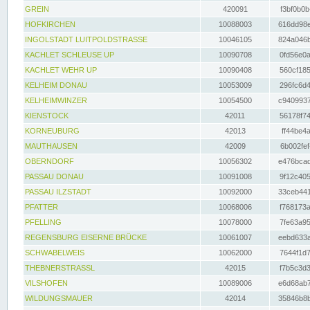
GREIN
420091
f3bf0b0b
HOFKIRCHEN
10088003
616dd98e
INGOLSTADT LUITPOLDSTRASSE
10046105
824a046b
KACHLET SCHLEUSE UP
10090708
0fd56e0a
KACHLET WEHR UP
10090408
560cf185
KELHEIM DONAU
10053009
296fc6d4
KELHEIMWINZER
10054500
c9409937
KIENSTOCK
42011
56178f74
KORNEUBURG
42013
ff44be4a
MAUTHAUSEN
42009
6b002fef
OBERNDORF
10056302
e476bcad
PASSAU DONAU
10091008
9f12c405
PASSAU ILZSTADT
10092000
33ceb441
PFATTER
10068006
f768173a
PFELLING
10078000
7fe63a95
REGENSBURG EISERNE BRÜCKE
10061007
eebd633a
SCHWABELWEIS
10062000
7644f1d7
THEBNERSTRASSL
42015
f7b5c3d3
VILSHOFEN
10089006
e6d68ab7
WILDUNGSMAUER
42014
35846b8b