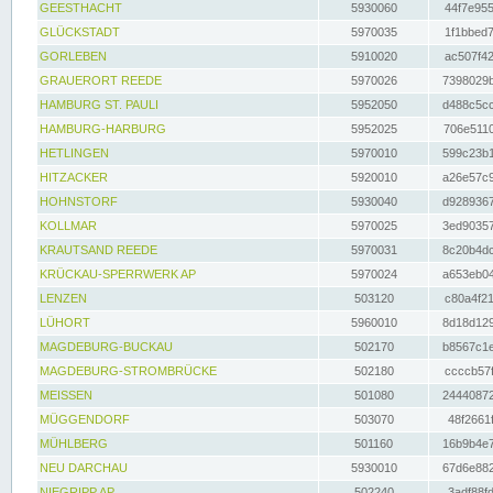
GEESTHACHT
5930060
44f7e955
GLÜCKSTADT
5970035
1f1bbed7
GORLEBEN
5910020
ac507f42
GRAUERORT REEDE
5970026
7398029b
HAMBURG ST. PAULI
5952050
d488c5cc
HAMBURG-HARBURG
5952025
706e5110
HETLINGEN
5970010
599c23b1
HITZACKER
5920010
a26e57c9
HOHNSTORF
5930040
d9289367
KOLLMAR
5970025
3ed90357
KRAUTSAND REEDE
5970031
8c20b4dc
KRÜCKAU-SPERRWERK AP
5970024
a653eb04
LENZEN
503120
c80a4f21
LÜHORT
5960010
8d18d129
MAGDEBURG-BUCKAU
502170
b8567c1e
MAGDEBURG-STROMBRÜCKE
502180
ccccb57f
MEISSEN
501080
24440872
MÜGGENDORF
503070
48f2661f
MÜHLBERG
501160
16b9b4e7
NEU DARCHAU
5930010
67d6e882
NIEGRIPP AP
502240
3adf88fd