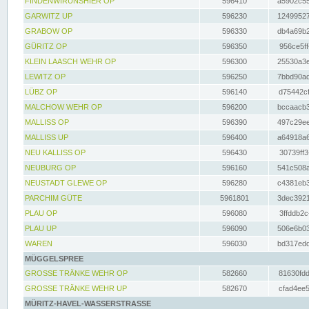
FINDENWIRUNSHIER OP
596410
a5902c55
GARWITZ UP
596230
12499527
GRABOW OP
596330
db4a69b2
GÜRITZ OP
596350
956ce5ff
KLEIN LAASCH WEHR OP
596300
25530a3e
LEWITZ OP
596250
7bbd90ad
LÜBZ OP
596140
d75442cf
MALCHOW WEHR OP
596200
bccaacb3
MALLISS OP
596390
497c29ee
MALLISS UP
596400
a64918a6
NEU KALLISS OP
596430
30739ff3
NEUBURG OP
596160
541c508a
NEUSTADT GLEWE OP
596280
c4381eb3
PARCHIM GÜTE
5961801
3dec3921
PLAU OP
596080
3ffddb2c
PLAU UP
596090
506e6b03
WAREN
596030
bd317edd
MÜGGELSPREE
GROSSE TRÄNKE WEHR OP
582660
81630fdd
GROSSE TRÄNKE WEHR UP
582670
cfad4ee5
MÜRITZ-HAVEL-WASSERSTRASSE