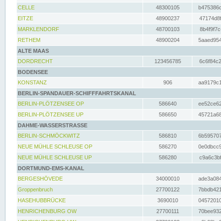
CELLE
48300105
b475386c
EITZE
48900237
47174d8f
MARKLENDORF
48700103
8b4f9f7c
RETHEM
48900204
5aaed954
ALTE MAAS
DORDRECHT
123456785
6c6f84c2
BODENSEE
KONSTANZ
906
aa9179c1
BERLIN-SPANDAUER-SCHIFFFAHRTSKANAL
BERLIN-PLÖTZENSEE OP
586640
ee52ce62
BERLIN-PLÖTZENSEE UP
586650
45721a68
DAHME-WASSERSTRASSE
BERLIN-SCHMÖCKWITZ
586810
6b595707
NEUE MÜHLE SCHLEUSE OP
586270
0e0dbcc9
NEUE MÜHLE SCHLEUSE UP
586280
c9a6c3bf
DORTMUND-EMS-KANAL
BERGESHÖVEDE
34000010
ade3a084
Groppenbruch
27700122
7bbdb421
HASEHUBBRÜCKE
3690010
04572010
HENRICHENBURG OW
27700111
70bee932