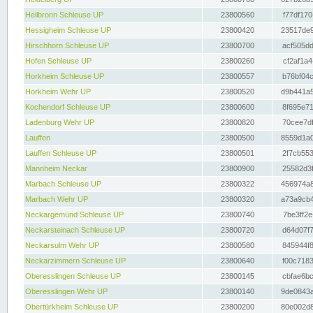
Heilbronn Schleuse UP
23800560
f77df170
Hessigheim Schleuse UP
23800420
23517de9
Hirschhorn Schleuse UP
23800700
acf505dd
Hofen Schleuse UP
23800260
cf2af1a4
Horkheim Schleuse UP
23800557
b76bf04c
Horkheim Wehr UP
23800520
d9b441a5
Kochendorf Schleuse UP
23800600
8f695e71
Ladenburg Wehr UP
23800820
70cee7df
Lauffen
23800500
8559d1a0
Lauffen Schleuse UP
23800501
2f7cb553
Mannheim Neckar
23800900
25582d3f
Marbach Schleuse UP
23800322
456974a8
Marbach Wehr UP
23800320
a73a9cb4
Neckargemünd Schleuse UP
23800740
7be3ff2e
Neckarsteinach Schleuse UP
23800720
d64d07f7
Neckarsulm Wehr UP
23800580
845944f8
Neckarzimmern Schleuse UP
23800640
f00c7183
Oberesslingen Schleuse UP
23800145
cbfae6bc
Oberesslingen Wehr UP
23800140
9de0843a
Obertürkheim Schleuse UP
23800200
80e002d8