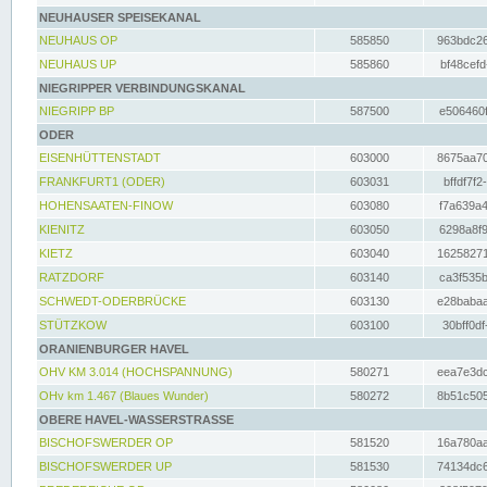
NEUHAUSER SPEISEKANAL
NEUHAUS OP
585850
963bdc26
NEUHAUS UP
585860
bf48cefd
NIEGRIPPER VERBINDUNGSKANAL
NIEGRIPP BP
587500
e506460f
ODER
EISENHÜTTENSTADT
603000
8675aa70
FRANKFURT1 (ODER)
603031
bffdf7f2
HOHENSAATEN-FINOW
603080
f7a639a4
KIENITZ
603050
6298a8f9
KIETZ
603040
16258271
RATZDORF
603140
ca3f535b
SCHWEDT-ODERBRÜCKE
603130
e28babaa
STÜTZKOW
603100
30bff0df
ORANIENBURGER HAVEL
OHV KM 3.014 (HOCHSPANNUNG)
580271
eea7e3dc
OHv km 1.467 (Blaues Wunder)
580272
8b51c505
OBERE HAVEL-WASSERSTRASSE
BISCHOFSWERDER OP
581520
16a780aa
BISCHOFSWERDER UP
581530
74134dc6