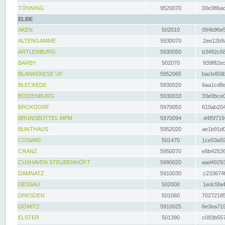
TÖNNING
9520070
00e386ac
ELBE
AKEN
502010
094b96e5
ALTENGAMME
5930070
2ee12b9a
ARTLENBURG
5930050
b3492c68
BARBY
502070
939f82ec
BLANKENESE UF
5952065
bacb459b
BLECKEDE
5930020
6aa1cd8e
BOIZENBURG
5930033
33e0bce0
BROKDORF
5970050
610ab204
BRUNSBÜTTEL MPM
5970094
d4f5f719
BUNTHAUS
5952020
ae1b91d0
COSWIG
501470
1ce53a59
CRANZ
5950070
e6b42536
CUXHAVEN STEUBENHÖFT
5990020
aad49293
DAMNATZ
5910030
c233674f
DESSAU
502000
1edc5fa4
DRESDEN
501060
70272185
DÖMITZ
5910025
6e3ea719
ELSTER
501390
c093b557