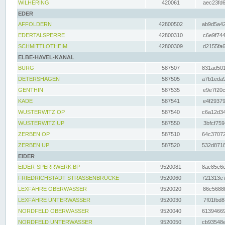
WILHERING
420061
aec23fd6
EDER
AFFOLDERN
42800502
ab9d5a42
EDERTALSPERRE
42800310
c6e9f744
SCHMITTLOTHEIM
42800309
d2155fa6
ELBE-HAVEL-KANAL
BURG
587507
831ad501
DETERSHAGEN
587505
a7b1eda9
GENTHIN
587535
e9e7f20c
KADE
587541
e4f29379
WUSTERWITZ OP
587540
c6a12d34
WUSTERWITZ UP
587550
3bfcf759
ZERBEN OP
587510
64c37072
ZERBEN UP
587520
532d8718
EIDER
EIDER-SPERRWERK BP
9520081
8ac85e6c
FRIEDRICHSTADT STRASSENBRÜCKE
9520060
721313e7
LEXFÄHRE OBERWASSER
9520020
86c5688f
LEXFÄHRE UNTERWASSER
9520030
7f01fbd8
NORDFELD OBERWASSER
9520040
61394669
NORDFELD UNTERWASSER
9520050
cb93548e