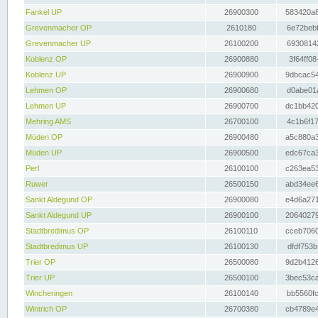
Fankel UP
26900300
583420a8
Grevenmacher OP
2610180
6e72bebf
Grevenmacher UP
26100200
69308142
Koblenz OP
26900880
3f64ff08
Koblenz UP
26900900
9dbcac54
Lehmen OP
26900680
d0abe01a
Lehmen UP
26900700
dc1bb420
Mehring AMS
26700100
4c1b6f17
Müden OP
26900480
a5c880a3
Müden UP
26900500
edc67ca3
Perl
26100100
c263ea53
Ruwer
26500150
abd34ee6
Sankt Aldegund OP
26900080
e4d6a271
Sankt Aldegund UP
26900100
20640279
Stadtbredimus OP
26100110
cceb7060
Stadtbredimus UP
26100130
dfdf753b
Trier OP
26500080
9d2b4126
Trier UP
26500100
3bec53ca
Wincheringen
26100140
bb5560fc
Wintrich OP
26700380
cb4789e4