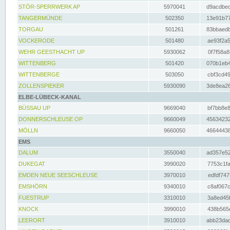
STÖR-SPERRWERK AP
5970041
d9acdbec
TANGERMÜNDE
502350
13e91b77
TORGAU
501261
83bbaedb
VOCKERODE
501480
ae93f2a5
WEHR GEESTHACHT UP
5930062
0f7f58a8
WITTENBERG
501420
070b1eb4
WITTENBERGE
503050
cbf3cd49
ZOLLENSPIEKER
5930090
3de8ea26
ELBE-LÜBECK-KANAL
BÜSSAU UP
9669040
bf7bb8e8
DONNERSCHLEUSE OP
9660049
45634232
MÖLLN
9660050
46644438
EMS
DALUM
3550040
ad357e52
DUKEGAT
3990020
7753c1fa
EMDEN NEUE SEESCHLEUSE
3970010
edfdf747
EMSHÖRN
9340010
c8af067c
FUESTRUP
3310010
3a8ed45f
KNOCK
3990010
438b565e
LEERORT
3910010
abb23dad