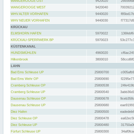
WANGEROOGE OST
9420020
26656fda
WANGEROOGE WEST
9420040
70039212
WHV ALTER VORHAFEN
9440020
f85bd17b
WHV NEUER VORHAFEN
9440030
f77317d9
KRÜCKAU
ELMSHORN HAFEN
5970022
136febf6
KRÜCKAU-SPERRWERK BP
5970023
53c277c3
KÜSTENKANAL
HUNDSMÜHLEN
4960020
cf6ac249
Hilkenbrook
3800010
58ccd6f0
LAHN
Bad Ems Schleuse UP
25800700
c005afb9
Bad Ems Wehr OP
25800690
f2295e77
Cramberg Schleuse OP
25800538
24fe419b
Cramberg Schleuse UP
25800540
3abb36d1
Dausenau Schleuse OP
25800678
9ceb358c
Dausenau Schleuse UP
25800680
eae91991
Diez Hafen
25800500
eadedeb6
Diez Schleuse OP
25800478
ea62ec5f
Diez Schleuse UP
25800480
31750a0f
Fürfurt Schleuse UP
25800300
34af0fca