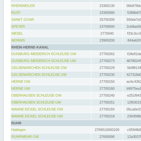
RHEINWEILER
23300130
06b978dd
RUST
23300580
5389b878
SANKT GOAR
25700300
550eb7e9
SPEYER
23700600
2cb8ae5b
WESEL
2770040
f33c3cc9
WORMS
23900200
844a620f
RHEIN-HERNE-KANAL
DUISBURG-MEIDERICH SCHLEUSE OW
27700262
f18e81da
DUISBURG-MEIDERICH SCHLEUSE UW
27700273
48780245
GELSENKIRCHEN SCHLEUSE OW
27700229
5b9f8134
GELSENKIRCHEN SCHLEUSE UW
27700230
427318d0
HERNE OW
27700150
ac6c4362
HERNE UW
27700160
b9975ea1
OBERHAUSEN SCHLEUSE OW
27700240
e251f943
OBERHAUSEN SCHLEUSE UW
27700251
12f63015
WANNE EICKEL SCHLEUSE OW
27700193
05ca0e33
WANNE EICKEL SCHLEUSE UW
27700218
23045f8b
RUHR
Hattingen
2769510000100
c0594fb5
RUHRWEHR OW
27600090
12a3037f