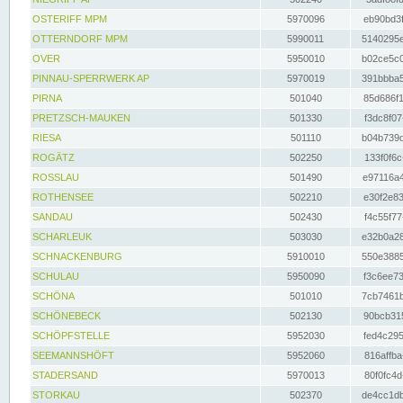
OSTERIFF MPM
5970096
eb90bd3f
OTTERNDORF MPM
5990011
5140295e
OVER
5950010
b02ce5c0
PINNAU-SPERRWERK AP
5970019
391bbba5
PIRNA
501040
85d686f1
PRETZSCH-MAUKEN
501330
f3dc8f07
RIESA
501110
b04b739d
ROGÄTZ
502250
133f0f6c
ROSSLAU
501490
e97116a4
ROTHENSEE
502210
e30f2e83
SANDAU
502430
f4c55f77
SCHARLEUK
503030
e32b0a28
SCHNACKENBURG
5910010
550e3885
SCHULAU
5950090
f3c6ee73
SCHÖNA
501010
7cb7461b
SCHÖNEBECK
502130
90bcb315
SCHÖPFSTELLE
5952030
fed4c295
SEEMANNSHÖFT
5952060
816affba
STADERSAND
5970013
80f0fc4d
STORKAU
502370
de4cc1db