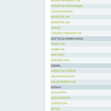
HENRICHENBURG UW
HERBRUM HAFENDAMM
LÜDINGHAUSEN
MÜNSTER OW
MÜNSTER UW
RHEDE
VERSEN TRENNSPITZE
DATTELN-HAMM-KANAL
HAMM OW
HAMM UW
WALTROP
WERRIES OW
DIEMEL
DIEMELTALSPERRE
HELMINGHAUSEN
WILHELMSBRÜCKE
DONAU
ACHLEITEN
DEGGENDORF
DÜRNSTEIN
ERLAU