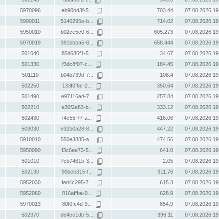
5970096
eb90bd3f-5...
703.44
07.08.2026 19
5990011
5140295e-b...
714.02
07.08.2026 19
5950010
b02ce5c0-6...
605.273
07.08.2026 19
5970019
391bbba5-8...
658.444
07.08.2026 19
501040
85d686f1-5...
34.67
07.08.2026 19
501330
f3dc8f07-c...
184.45
07.08.2026 19
501110
b04b739d-7...
108.4
07.08.2026 19
502250
133f0f6c-2...
350.64
07.08.2026 19
501490
e97116a4-7...
257.84
07.08.2026 19
502210
e30f2e83-b...
333.12
07.08.2026 19
502430
f4c55f77-a...
416.06
07.08.2026 19
503030
e32b0a28-8...
447.22
07.08.2026 19
5910010
550e3885-a...
474.56
07.08.2026 19
5950090
f3c6ee73-5...
641.0
07.08.2026 19
501010
7cb7461b-3...
2.05
07.08.2026 19
502130
90bcb315-f...
311.76
07.08.2026 19
5952030
fed4c295-7...
615.3
07.08.2026 19
5952060
816affba-0...
628.9
07.08.2026 19
5970013
80f0fc4d-9...
654.9
07.08.2026 19
502370
de4cc1db-5...
396.11
07.08.2026 19