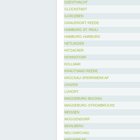
GEESTHACHT
GLÜCKSTADT
GORLEBEN
GRAUERORT REEDE
HAMBURG ST. PAULI
HAMBURG-HARBURG
HETLINGEN
HITZACKER
HOHNSTORF
KOLLMAR
KRAUTSAND REEDE
KRÜCKAU-SPERRWERK AP
LENZEN
LÜHORT
MAGDEBURG-BUCKAU
MAGDEBURG-STROMBRÜCKE
MEISSEN
MÜGGENDORF
MÜHLBERG
NEU DARCHAU
NIEGRIPP AP