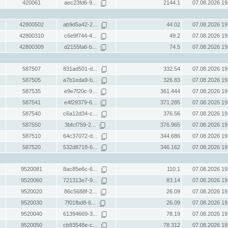
420061
aec23fd6-9...
2144.1
07.08.2026 19
42800502
ab9d5a42-2...
44.02
07.08.2026 19
42800310
c6e9f744-4...
49.2
07.08.2026 19
42800309
d2155fa6-b...
74.5
07.08.2026 19
587507
831ad501-d...
332.54
07.08.2026 19
587505
a7b1eda9-b...
326.83
07.08.2026 19
587535
e9e7f20c-9...
361.444
07.08.2026 19
587541
e4f29379-6...
371.285
07.08.2026 19
587540
c6a12d34-c...
376.56
07.08.2026 19
587550
3bfcf759-2...
376.965
07.08.2026 19
587510
64c37072-d...
344.686
07.08.2026 19
587520
532d8718-6...
346.162
07.08.2026 19
9520081
8ac85e6c-6...
110.1
07.08.2026 19
9520060
721313e7-9...
83.14
07.08.2026 19
9520020
86c5688f-2...
26.09
07.08.2026 19
9520030
7f01fbd8-6...
26.09
07.08.2026 19
9520040
61394669-3...
78.19
07.08.2026 19
9520050
cb93548e-c...
78.312
07.08.2026 19