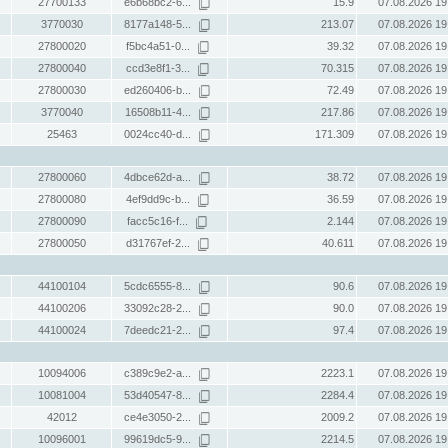
27700133
e6b68bc2-6...
15.9
07.08.2026 19
3770030
8177a148-5...
213.07
07.08.2026 19
27800020
f5bc4a51-0...
39.32
07.08.2026 19
27800040
ccd3e8f1-3...
70.315
07.08.2026 19
27800030
ed260406-b...
72.49
07.08.2026 19
3770040
16508b11-4...
217.86
07.08.2026 19
25463
0024cc40-d...
171.309
07.08.2026 19
27800060
4dbce62d-a...
38.72
07.08.2026 19
27800080
4ef9dd9c-b...
36.59
07.08.2026 19
27800090
facc5c16-f...
2.144
07.08.2026 19
27800050
d31767ef-2...
40.611
07.08.2026 19
44100104
5cdc6555-8...
90.6
07.08.2026 19
44100206
33092c28-2...
90.0
07.08.2026 19
44100024
7deedc21-2...
97.4
07.08.2026 19
10094006
c389c9e2-a...
2223.1
07.08.2026 19
10081004
53d40547-8...
2284.4
07.08.2026 19
42012
ce4e3050-2...
2009.2
07.08.2026 19
10096001
99619dc5-9...
2214.5
07.08.2026 19