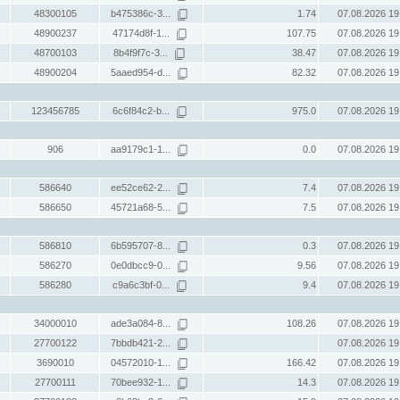
48300105
b475386c-3...
1.74
07.08.2026 19
48900237
47174d8f-1...
107.75
07.08.2026 19
48700103
8b4f9f7c-3...
38.47
07.08.2026 19
48900204
5aaed954-d...
82.32
07.08.2026 19
123456785
6c6f84c2-b...
975.0
07.08.2026 19
906
aa9179c1-1...
0.0
07.08.2026 19
586640
ee52ce62-2...
7.4
07.08.2026 19
586650
45721a68-5...
7.5
07.08.2026 19
586810
6b595707-8...
0.3
07.08.2026 19
586270
0e0dbcc9-0...
9.56
07.08.2026 19
586280
c9a6c3bf-0...
9.4
07.08.2026 19
34000010
ade3a084-8...
108.26
07.08.2026 19
27700122
7bbdb421-2...
07.08.2026 19
3690010
04572010-1...
166.42
07.08.2026 19
27700111
70bee932-1...
14.3
07.08.2026 19