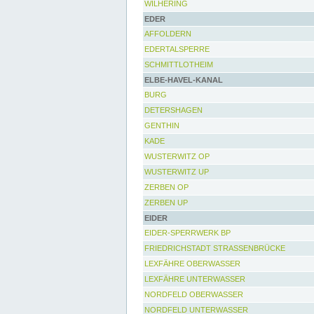
WILHERING
EDER
AFFOLDERN
EDERTALSPERRE
SCHMITTLOTHEIM
ELBE-HAVEL-KANAL
BURG
DETERSHAGEN
GENTHIN
KADE
WUSTERWITZ OP
WUSTERWITZ UP
ZERBEN OP
ZERBEN UP
EIDER
EIDER-SPERRWERK BP
FRIEDRICHSTADT STRASSENBRÜCKE
LEXFÄHRE OBERWASSER
LEXFÄHRE UNTERWASSER
NORDFELD OBERWASSER
NORDFELD UNTERWASSER