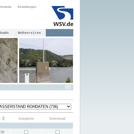
hinweise
Einstellungen
loads
Webservices
s
Ganglinie
Download
:30