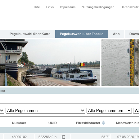
Hilfe
Links
Impressum
Nutzungsbedingungen
Datenschutz
Pegelauswahl über Karte
Pegelauswahl über Tabelle
Abo
Down
tter
Nummer
UUID
Flusskilometer
Messwerte bi
48900102
522286e2-b...
58.71
07.08.2026 19