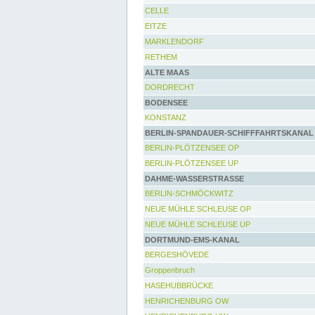
CELLE
EITZE
MARKLENDORF
RETHEM
ALTE MAAS
DORDRECHT
BODENSEE
KONSTANZ
BERLIN-SPANDAUER-SCHIFFFAHRTSKANAL
BERLIN-PLÖTZENSEE OP
BERLIN-PLÖTZENSEE UP
DAHME-WASSERSTRASSE
BERLIN-SCHMÖCKWITZ
NEUE MÜHLE SCHLEUSE OP
NEUE MÜHLE SCHLEUSE UP
DORTMUND-EMS-KANAL
BERGESHÖVEDE
Groppenbruch
HASEHUBBRÜCKE
HENRICHENBURG OW