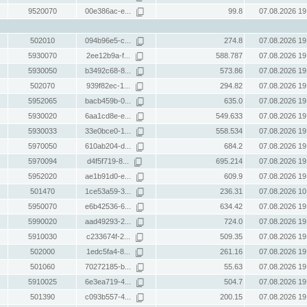
9520070
00e386ac-e...
99.8
07.08.2026 19
502010
094b96e5-c...
274.8
07.08.2026 19
5930070
2ee12b9a-f...
588.787
07.08.2026 19
5930050
b3492c68-8...
573.86
07.08.2026 19
502070
939f82ec-1...
294.82
07.08.2026 19
5952065
bacb459b-0...
635.0
07.08.2026 19
5930020
6aa1cd8e-e...
549.633
07.08.2026 19
5930033
33e0bce0-1...
558.534
07.08.2026 19
5970050
610ab204-d...
684.2
07.08.2026 19
5970094
d4f5f719-8...
695.214
07.08.2026 19
5952020
ae1b91d0-e...
609.9
07.08.2026 19
501470
1ce53a59-3...
236.31
07.08.2026 10
5950070
e6b42536-6...
634.42
07.08.2026 19
5990020
aad49293-2...
724.0
07.08.2026 19
5910030
c233674f-2...
509.35
07.08.2026 19
502000
1edc5fa4-8...
261.16
07.08.2026 19
501060
70272185-b...
55.63
07.08.2026 19
5910025
6e3ea719-4...
504.7
07.08.2026 19
501390
c093b557-4...
200.15
07.08.2026 19