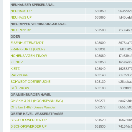
NEUHAUSER SPEISEKANAL
NEUHAUS OP
585850
963bdc26
NEUHAUS UP
585860
bf48cefd
NIEGRIPPER VERBINDUNGSKANAL
NIEGRIPP BP
587500
e506460f
ODER
EISENHÜTTENSTADT
603000
8675aa70
FRANKFURT1 (ODER)
603031
bffdf7f2
HOHENSAATEN-FINOW
603080
f7a639a4
KIENITZ
603050
6298a8f9
KIETZ
603040
16258271
RATZDORF
603140
ca3f535b
SCHWEDT-ODERBRÜCKE
603130
e28babaa
STÜTZKOW
603100
30bff0df
ORANIENBURGER HAVEL
OHV KM 3.014 (HOCHSPANNUNG)
580271
eea7e3dc
OHv km 1.467 (Blaues Wunder)
580272
8b51c505
OBERE HAVEL-WASSERSTRASSE
BISCHOFSWERDER OP
581520
16a780aa
BISCHOFSWERDER UP
581530
74134dc6