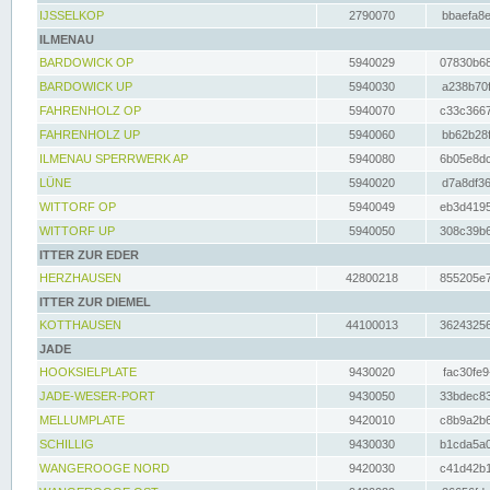
IJSSELKOP
2790070
bbaefa8e
ILMENAU
BARDOWICK OP
5940029
07830b68
BARDOWICK UP
5940030
a238b70f
FAHRENHOLZ OP
5940070
c33c3667
FAHRENHOLZ UP
5940060
bb62b28f
ILMENAU SPERRWERK AP
5940080
6b05e8dc
LÜNE
5940020
d7a8df36
WITTORF OP
5940049
eb3d4195
WITTORF UP
5940050
308c39b6
ITTER ZUR EDER
HERZHAUSEN
42800218
855205e7
ITTER ZUR DIEMEL
KOTTHAUSEN
44100013
36243256
JADE
HOOKSIELPLATE
9430020
fac30fe9
JADE-WESER-PORT
9430050
33bdec83
MELLUMPLATE
9420010
c8b9a2b6
SCHILLIG
9430030
b1cda5a0
WANGEROOGE NORD
9420030
c41d42b1