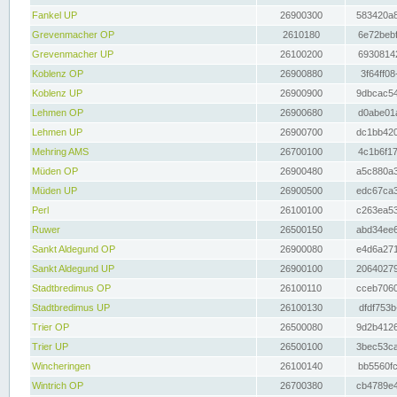
Fankel UP
26900300
583420a8
Grevenmacher OP
2610180
6e72bebf
Grevenmacher UP
26100200
69308142
Koblenz OP
26900880
3f64ff08
Koblenz UP
26900900
9dbcac54
Lehmen OP
26900680
d0abe01a
Lehmen UP
26900700
dc1bb420
Mehring AMS
26700100
4c1b6f17
Müden OP
26900480
a5c880a3
Müden UP
26900500
edc67ca3
Perl
26100100
c263ea53
Ruwer
26500150
abd34ee6
Sankt Aldegund OP
26900080
e4d6a271
Sankt Aldegund UP
26900100
20640279
Stadtbredimus OP
26100110
cceb7060
Stadtbredimus UP
26100130
dfdf753b
Trier OP
26500080
9d2b4126
Trier UP
26500100
3bec53ca
Wincheringen
26100140
bb5560fc
Wintrich OP
26700380
cb4789e4