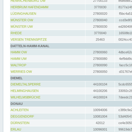
HENRICHENBURG UW
27700133
e6b68bc2
HERBRUM HAFENDAMM
3770030
8177a148
LÜDINGHAUSEN
27800020
f5bc4a51
MÜNSTER OW
27800040
ccd3e8f1
MÜNSTER UW
27800030
ed260406
RHEDE
3770040
16508b11
VERSEN TRENNSPITZE
25463
0024cc40
DATTELN-HAMM-KANAL
HAMM OW
27800060
4dbce62d
HAMM UW
27800080
4ef9dd9c
WALTROP
27800090
facc5c16
WERRIES OW
27800050
d31767ef
DIEMEL
DIEMELTALSPERRE
44100104
5cdc6555
HELMINGHAUSEN
44100206
33092c28
WILHELMSBRÜCKE
44100024
7deedc21
DONAU
ACHLEITEN
10094006
c389c9e2
DEGGENDORF
10081004
53d40547
DÜRNSTEIN
42012
ce4e3050
ERLAU
10096001
99619dc5