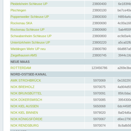
Pleidelsheim Schleuse UP
23800400
6e183f4b
Plochingen
23800100
be7ce40e
Poppenweiler Schleuse UP
23800300
f4854a4c
Rockenau SKA
23800690
4c00a166
Rockenau Schleuse UP
23800680
5ab4f00f
Schwabenheim Schleuse UP
23800800
ec9d3a4d
Untertürkheim Schleuse UP
23800220
a5ca02fb
Wieblingen Wehr UP neu
23800780
66d887a6
Ziegelhausen AMS
23800745
3944c1fd
NEUE MAAS
ROTTERDAM
123456786
a269e3be
NORD-OSTSEE-KANAL
AWK STROHBRÜCK
5970069
0e192297
NOK BREIHOLZ
5970075
4a904d59
NOK BRUNSBÜTTEL
5970091
85fc0dac
NOK DÜKERSWISCH
5970085
3954300d
NOK KIEL AUSSEN
5650068
6dc44585
NOK KIEL BINNEN
5979020
8af24d6a
NOK KÖNIGSFÖRDE
5970067
d0ec2790
NOK RENDSBURG
5970074
8c8afb56