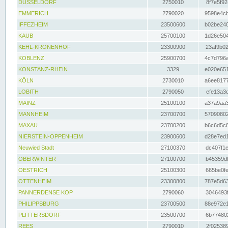
DÜSSELDORF
2750010
8f7e5f92
EMMERICH
2790020
9598e4cb
IFFEZHEIM
23500600
b02be240
KAUB
25700100
1d26e504
KEHL-KRONENHOF
23300900
23af9b02
KOBLENZ
25900700
4c7d796a
KONSTANZ-RHEIN
3329
e020e651
KÖLN
2730010
a6ee8177
LOBITH
2790050
efe13a3d
MAINZ
25100100
a37a9aa3
MANNHEIM
23700700
57090802
MAXAU
23700200
b6c6d5c8
NIERSTEIN-OPPENHEIM
23900600
d28e7ed1
Neuwied Stadt
27100370
dc407f1e
OBERWINTER
27100700
b45359df
OESTRICH
25100300
665be0fe
OTTENHEIM
23300800
787e5d63
PANNERDENSE KOP
2790060
3046493f
PHILIPPSBURG
23700500
88e972e1
PLITTERSDORF
23500700
6b774802
REES
2790010
2f025389