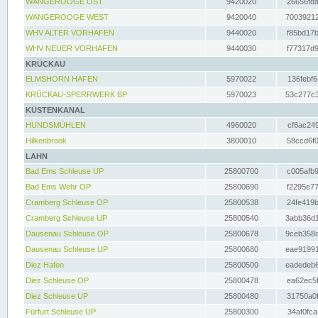
WANGEROOGE OST
9420020
26656fda
WANGEROOGE WEST
9420040
70039212
WHV ALTER VORHAFEN
9440020
f85bd17b
WHV NEUER VORHAFEN
9440030
f77317d9
KRÜCKAU
ELMSHORN HAFEN
5970022
136febf6
KRÜCKAU-SPERRWERK BP
5970023
53c277c3
KÜSTENKANAL
HUNDSMÜHLEN
4960020
cf6ac249
Hilkenbrook
3800010
58ccd6f0
LAHN
Bad Ems Schleuse UP
25800700
c005afb9
Bad Ems Wehr OP
25800690
f2295e77
Cramberg Schleuse OP
25800538
24fe419b
Cramberg Schleuse UP
25800540
3abb36d1
Dausenau Schleuse OP
25800678
9ceb358c
Dausenau Schleuse UP
25800680
eae91991
Diez Hafen
25800500
eadedeb6
Diez Schleuse OP
25800478
ea62ec5f
Diez Schleuse UP
25800480
31750a0f
Fürfurt Schleuse UP
25800300
34af0fca