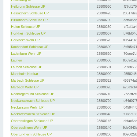
Heilbronn Schleuse UP
23800560
f77df170
Hessigheim Schleuse UP
23800420
23517de9
Hirschhorn Schleuse UP
23800700
acf505dd
Hofen Schleuse UP
23800260
cf2af1a4
Horkheim Schleuse UP
23800557
b76bf04c
Horkheim Wehr UP
23800520
d9b441a5
Kochendorf Schleuse UP
23800600
8f695e71
Ladenburg Wehr UP
23800820
70cee7df
Lauffen
23800500
8559d1a0
Lauffen Schleuse UP
23800501
2f7cb553
Mannheim Neckar
23800900
25582d3f
Marbach Schleuse UP
23800322
456974a8
Marbach Wehr UP
23800320
a73a9cb4
Neckargemünd Schleuse UP
23800740
7be3ff2e
Neckarsteinach Schleuse UP
23800720
d64d07f7
Neckarsulm Wehr UP
23800580
845944f8
Neckarzimmern Schleuse UP
23800640
f00c7183
Oberesslingen Schleuse UP
23800145
cbfae6bc
Oberesslingen Wehr UP
23800140
9de0843a
Obertürkheim Schleuse UP
23800200
80e002d8