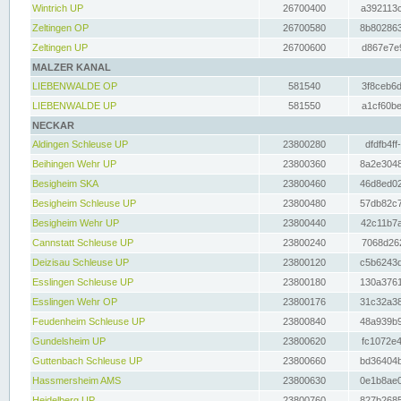
Wintrich UP
26700400
a392113c
Zeltingen OP
26700580
8b802863
Zeltingen UP
26700600
d867e7e9
MALZER KANAL
LIEBENWALDE OP
581540
3f8ceb6d
LIEBENWALDE UP
581550
a1cf60be
NECKAR
Aldingen Schleuse UP
23800280
dfdfb4ff
Beihingen Wehr UP
23800360
8a2e3048
Besigheim SKA
23800460
46d8ed02
Besigheim Schleuse UP
23800480
57db82c7
Besigheim Wehr UP
23800440
42c11b7a
Cannstatt Schleuse UP
23800240
7068d262
Deizisau Schleuse UP
23800120
c5b6243d
Esslingen Schleuse UP
23800180
130a3761
Esslingen Wehr OP
23800176
31c32a38
Feudenheim Schleuse UP
23800840
48a939b9
Gundelsheim UP
23800620
fc1072e4
Guttenbach Schleuse UP
23800660
bd36404b
Hassmersheim AMS
23800630
0e1b8ae0
Heidelberg UP
23800760
827b2685