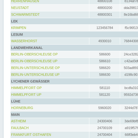
HERRENHAUSEN
48800108
8134af78
NEUSTADT
48800200
dda39817
SCHWARMSTEDT
48800301
8e16bd66
LEK
KRIMPEN
123456784
f5c96f13
LESUM
WASSERHORST
4930010
76844306
LANDWEHRKANAL
BERLIN-OBERSCHLEUSE OP
586600
24ce3282
BERLIN-OBERSCHLEUSE UP
586610
c42ad3df
BERLIN-UNTERSCHLEUSE OP
586620
503ad891
BERLIN-UNTERSCHLEUSE UP
586630
d198c901
LYCHENER GEWÄSSER
HIMMELPFORT OP
581110
bcdfa310
HIMMELPFORT UP
581120
9592d736
LÜHE
HORNEBURG
5960020
3244d787
MAIN
ASTHEIM
24300406
3de69bf8
FAULBACH
24700109
a919f57f
FRANKFURT OSTHAFEN
24700404
66ff3eb4