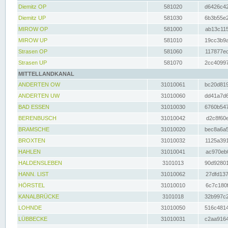
Diemitz OP
581020
d6426c42
Diemitz UP
581030
6b3b55e2
MIROW OP
581000
ab13c115
MIROW UP
581010
19cc3b9a
Strasen OP
581060
117877ec
Strasen UP
581070
2cc40997
MITTELLANDKANAL
ANDERTEN OW
31010061
bc20d819
ANDERTEN UW
31010060
dd41a7d6
BAD ESSEN
31010030
6760b547
BERENBUSCH
31010042
d2c8f60e
BRAMSCHE
31010020
bec8a6a5
BROXTEN
31010032
1125a391
HAHLEN
31010041
ac970eb0
HALDENSLEBEN
3101013
90d92801
HANN. LIST
31010062
27dfd137
HÖRSTEL
31010010
6c7c180f
KANALBRÜCKE
3101018
32b997c2
LOHNDE
31010050
516c4814
LÜBBECKE
31010031
c2aa9164