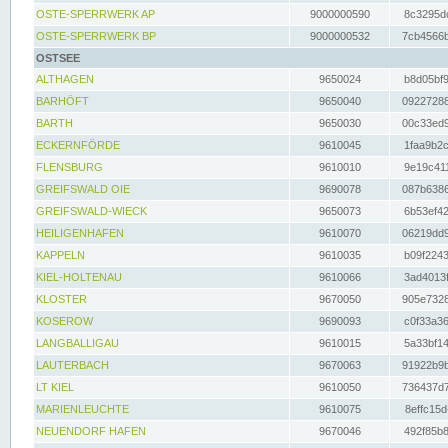
OSTE-SPERRWERK AP
9000000590
8c3295dc
OSTE-SPERRWERK BP
9000000532
7cb4566b
OSTSEE
ALTHAGEN
9650024
b8d05bf9
BARHÖFT
9650040
09227288
BARTH
9650030
00c33ed9
ECKERNFÖRDE
9610045
1faa9b2c
FLENSBURG
9610010
9e19c411
GREIFSWALD OIE
9690078
087b6386
GREIFSWALD-WIECK
9650073
6b53ef42
HEILIGENHAFEN
9610070
06219dd9
KAPPELN
9610035
b09f2243
KIEL-HOLTENAU
9610066
3ad4013f
KLOSTER
9670050
905e7328
KOSEROW
9690093
c0f33a36
LANGBALLIGAU
9610015
5a33bf14
LAUTERBACH
9670063
91922b9b
LT KIEL
9610050
736437d7
MARIENLEUCHTE
9610075
8effc15d
NEUENDORF HAFEN
9670046
492f85b8