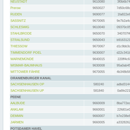
NEUSTADT
9610080
3f0b6b74
Prerow
9650027
7d50c68c
RUDEN
9690077
1fa822e6
SASSNITZ
9670065
9e7b2a4d
SCHLESWIG
9610040
09370c05
STAHLBRODE
9650070
340707f4
STRALSUND
9650043
b9163121
THIESSOW
9670067
d1c9bb3c
TIMMENDORF POEL
9630007
d22c341b
WARNEMÜNDE
9640015
220ff4c6
WISMAR-BAUMHAUS
9630008
95a0ab45
WITTOWER FÄHRE
9670055
4b348b56
ORANIENBURGER KANAL
SACHSENHAUSEN OP
580240
adbd3144
SACHSENHAUSEN UP
581840
0a6fe221
PEENE
AALBUDE
9660009
8ba772ed
ANKLAM
9660001
22fd01e0
DEMMIN
9660007
b7e238e8
JARMEN
9660005
a3328262
POTSDAMER HAVEL