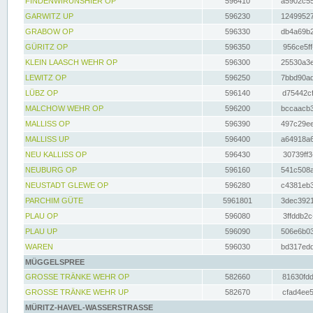
FINDENWIRUNSHIER OP
596410
a5902c55
GARWITZ UP
596230
12499527
GRABOW OP
596330
db4a69b2
GÜRITZ OP
596350
956ce5ff
KLEIN LAASCH WEHR OP
596300
25530a3e
LEWITZ OP
596250
7bbd90ad
LÜBZ OP
596140
d75442cf
MALCHOW WEHR OP
596200
bccaacb3
MALLISS OP
596390
497c29ee
MALLISS UP
596400
a64918a6
NEU KALLISS OP
596430
30739ff3
NEUBURG OP
596160
541c508a
NEUSTADT GLEWE OP
596280
c4381eb3
PARCHIM GÜTE
5961801
3dec3921
PLAU OP
596080
3ffddb2c
PLAU UP
596090
506e6b03
WAREN
596030
bd317edd
MÜGGELSPREE
GROSSE TRÄNKE WEHR OP
582660
81630fdd
GROSSE TRÄNKE WEHR UP
582670
cfad4ee5
MÜRITZ-HAVEL-WASSERSTRASSE