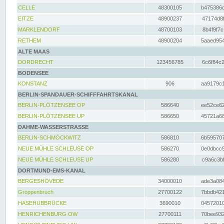
CELLE
48300105
b475386c
EITZE
48900237
47174d8f
MARKLENDORF
48700103
8b4f9f7c
RETHEM
48900204
5aaed954
ALTE MAAS
DORDRECHT
123456785
6c6f84c2
BODENSEE
KONSTANZ
906
aa9179c1
BERLIN-SPANDAUER-SCHIFFFAHRTSKANAL
BERLIN-PLÖTZENSEE OP
586640
ee52ce62
BERLIN-PLÖTZENSEE UP
586650
45721a68
DAHME-WASSERSTRASSE
BERLIN-SCHMÖCKWITZ
586810
6b595707
NEUE MÜHLE SCHLEUSE OP
586270
0e0dbcc9
NEUE MÜHLE SCHLEUSE UP
586280
c9a6c3bf
DORTMUND-EMS-KANAL
BERGESHÖVEDE
34000010
ade3a084
Groppenbruch
27700122
7bbdb421
HASEHUBBRÜCKE
3690010
04572010
HENRICHENBURG OW
27700111
70bee932