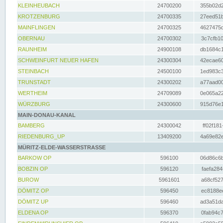
KLEINHEUBACH
24700200
355b02d2
KROTZENBURG
24700335
27eed51b
MAINFLINGEN
24700325
4627475d
OBERNAU
24700302
3c7cfb10
RAUNHEIM
24900108
db1684c1
SCHWEINFURT NEUER HAFEN
24300304
42ecae60
STEINBACH
24500100
1ed983c3
TRUNSTADT
24300202
a77aad00
WERTHEIM
24709089
0e065a22
WÜRZBURG
24300600
915d76e1
MAIN-DONAU-KANAL
BAMBERG
24300042
ff02f181
RIEDENBURG_UP
13409200
4a69e82e
MÜRITZ-ELDE-WASSERSTRASSE
BARKOW OP
596100
06d86c6b
BOBZIN OP
596120
faefa284
BUROW
5961601
a68cf527
DÖMITZ OP
596450
ec8188ee
DÖMITZ UP
596460
ad3a51da
ELDENA OP
596370
0fab94c7