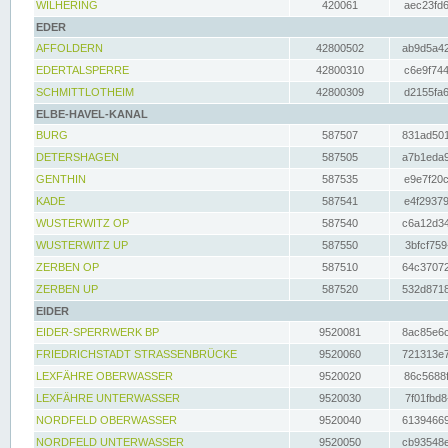
WILHERING
420061
aec23fd6
EDER
AFFOLDERN
42800502
ab9d5a42
EDERTALSPERRE
42800310
c6e9f744
SCHMITTLOTHEIM
42800309
d2155fa6
ELBE-HAVEL-KANAL
BURG
587507
831ad501
DETERSHAGEN
587505
a7b1eda9
GENTHIN
587535
e9e7f20c
KADE
587541
e4f29379
WUSTERWITZ OP
587540
c6a12d34
WUSTERWITZ UP
587550
3bfcf759
ZERBEN OP
587510
64c37072
ZERBEN UP
587520
532d8718
EIDER
EIDER-SPERRWERK BP
9520081
8ac85e6c
FRIEDRICHSTADT STRASSENBRÜCKE
9520060
721313e7
LEXFÄHRE OBERWASSER
9520020
86c5688f
LEXFÄHRE UNTERWASSER
9520030
7f01fbd8
NORDFELD OBERWASSER
9520040
61394669
NORDFELD UNTERWASSER
9520050
cb93548e