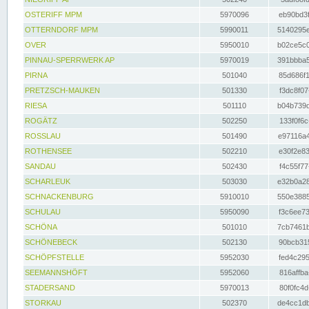
OSTERIFF MPM
5970096
eb90bd3f
OTTERNDORF MPM
5990011
5140295e
OVER
5950010
b02ce5c0
PINNAU-SPERRWERK AP
5970019
391bbba5
PIRNA
501040
85d686f1
PRETZSCH-MAUKEN
501330
f3dc8f07
RIESA
501110
b04b739d
ROGÄTZ
502250
133f0f6c
ROSSLAU
501490
e97116a4
ROTHENSEE
502210
e30f2e83
SANDAU
502430
f4c55f77
SCHARLEUK
503030
e32b0a28
SCHNACKENBURG
5910010
550e3885
SCHULAU
5950090
f3c6ee73
SCHÖNA
501010
7cb7461b
SCHÖNEBECK
502130
90bcb315
SCHÖPFSTELLE
5952030
fed4c295
SEEMANNSHÖFT
5952060
816affba
STADERSAND
5970013
80f0fc4d
STORKAU
502370
de4cc1db