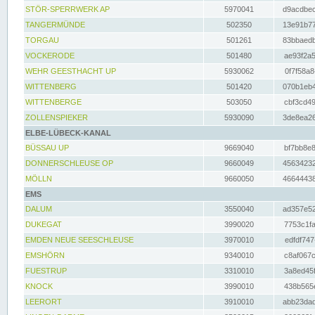
STÖR-SPERRWERK AP
5970041
d9acdbec
TANGERMÜNDE
502350
13e91b77
TORGAU
501261
83bbaedb
VOCKERODE
501480
ae93f2a5
WEHR GEESTHACHT UP
5930062
0f7f58a8
WITTENBERG
501420
070b1eb4
WITTENBERGE
503050
cbf3cd49
ZOLLENSPIEKER
5930090
3de8ea26
ELBE-LÜBECK-KANAL
BÜSSAU UP
9669040
bf7bb8e8
DONNERSCHLEUSE OP
9660049
45634232
MÖLLN
9660050
46644438
EMS
DALUM
3550040
ad357e52
DUKEGAT
3990020
7753c1fa
EMDEN NEUE SEESCHLEUSE
3970010
edfdf747
EMSHÖRN
9340010
c8af067c
FUESTRUP
3310010
3a8ed45f
KNOCK
3990010
438b565e
LEERORT
3910010
abb23dad