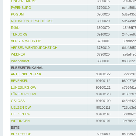
LINGEN-DARME
3500015
200363fc
PAPENBURG
3790010
ec4a598d
POGUM
3950020
5d1e4350
RHEINE UNTERSCHLEUSE
3390020
50a449ba
Rühle
3500070
15456f75
TERBORG
3910020
244cae8b
VERSEN WEHR OP
3730001
86f8dbab
VERSEN WEHRDURCHSTICH
3730010
6de43652
WEENER
3790020
aa6af4e6
Wachendorf
3500031
88698229
ELBESEITENKANAL
ARTLENBURG-ESK
90100122
7fec2f4f
BEVENSEN
90100112
b8997708
LÜNEBURG OW
90100121
c7364d1e
LÜNEBURG UW
90100120
d18033cd
OSLOSS
90100100
6c5b6422
UELZEN OW
90100111
728bd3e3
UELZEN UW
90100110
0d0082cf
WITTINGEN
90100101
9cf795ce
ESTE
BUXTEHUDE
5950080
8a08c920