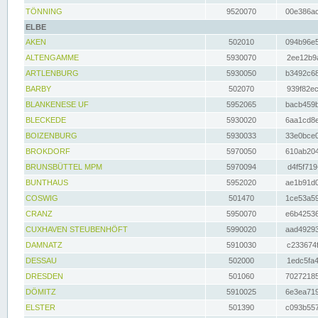
TÖNNING
9520070
00e386ac
ELBE
AKEN
502010
094b96e5
ALTENGAMME
5930070
2ee12b9a
ARTLENBURG
5930050
b3492c68
BARBY
502070
939f82ec
BLANKENESE UF
5952065
bacb459b
BLECKEDE
5930020
6aa1cd8e
BOIZENBURG
5930033
33e0bce0
BROKDORF
5970050
610ab204
BRUNSBÜTTEL MPM
5970094
d4f5f719
BUNTHAUS
5952020
ae1b91d0
COSWIG
501470
1ce53a59
CRANZ
5950070
e6b42536
CUXHAVEN STEUBENHÖFT
5990020
aad49293
DAMNATZ
5910030
c233674f
DESSAU
502000
1edc5fa4
DRESDEN
501060
70272185
DÖMITZ
5910025
6e3ea719
ELSTER
501390
c093b557