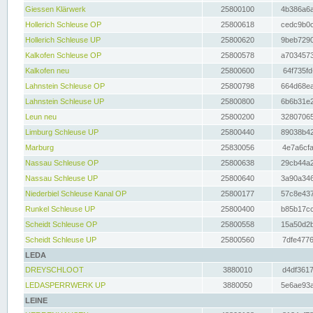
Giessen Klärwerk
25800100
4b386a6a
Hollerich Schleuse OP
25800618
cedc9b0c
Hollerich Schleuse UP
25800620
9beb7290
Kalkofen Schleuse OP
25800578
a7034573
Kalkofen neu
25800600
64f735fd
Lahnstein Schleuse OP
25800798
664d68ea
Lahnstein Schleuse UP
25800800
6b6b31e2
Leun neu
25800200
32807065
Limburg Schleuse UP
25800440
89038b42
Marburg
25830056
4e7a6cfa
Nassau Schleuse OP
25800638
29cb44a2
Nassau Schleuse UP
25800640
3a90a346
Niederbiel Schleuse Kanal OP
25800177
57c8e437
Runkel Schleuse UP
25800400
b85b17cc
Scheidt Schleuse OP
25800558
15a50d2b
Scheidt Schleuse UP
25800560
7dfe4776
LEDA
DREYSCHLOOT
3880010
d4df3617
LEDASPERRWERK UP
3880050
5e6ae93a
LEINE