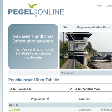
Hilfe
Link
Start
Pegelauswahl über Karte
Newsletter
Pegelauswahl über Tabelle
Pegelname
Nummer
UU
ALLER
AHLDEN
48900102
522286e2