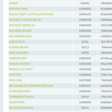
GREIN
420091
f3bf0b0b
HOFKIRCHEN
10088003
616dd98e
INGOLSTADT LUITPOLDSTRASSE
10046105
824a046b
KACHLET SCHLEUSE UP
10090708
0fd56e0a
KACHLET WEHR UP
10090408
560cf185
KELHEIM DONAU
10053009
296fc6d4
KELHEIMWINZER
10054500
c9409937
KIENSTOCK
42011
56178f74
KORNEUBURG
42013
ff44be4a
MAUTHAUSEN
42009
6b002fef
OBERNDORF
10056302
e476bcad
PASSAU DONAU
10091008
9f12c405
PASSAU ILZSTADT
10092000
33ceb441
PFATTER
10068006
f768173a
PFELLING
10078000
7fe63a95
REGENSBURG EISERNE BRÜCKE
10061007
eebd633a
SCHWABELWEIS
10062000
7644f1d7
THEBNERSTRASSL
42015
f7b5c3d3
VILSHOFEN
10089006
e6d68ab7
WILDUNGSMAUER
42014
35846b8b