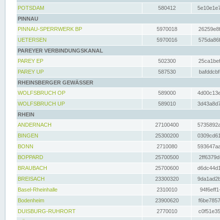
POTSDAM
580412
5e10e1e7
PINNAU
PINNAU-SPERRWERK BP
5970018
26259e8f
UETERSEN
5970016
575da86f
PAREYER VERBINDUNGSKANAL
PAREY EP
502300
25ca1bef
PAREY UP
587530
bafddcbf
RHEINSBERGER GEWÄSSER
WOLFSBRUCH OP
589000
4d00c13e
WOLFSBRUCH UP
589010
3d43a8d7
RHEIN
ANDERNACH
27100400
5735892a
BINGEN
25300200
0309cd61
BONN
2710080
593647aa
BOPPARD
25700500
2ff6379d
BRAUBACH
25700600
d6dc44d1
BREISACH
23300320
9da1ad2b
Basel-Rheinhalle
2310010
94f6eff1
Bodenheim
23900620
f6be7857
DUISBURG-RUHRORT
2770010
c0f51e35