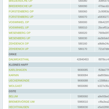
BREDEREICHE OP
580080
308f5979
BREDEREICHE UP
580090
470acd2a
FÜRSTENBERG OP
580060
2c95f83d
FÜRSTENBERG UP
580070
a5830277
VOßWINKEL OP
580000
09b422f7
VOßWINKEL UP
580010
2bcef51a
WESENBERG OP
580020
7909d3f7
WESENBERG UP
580030
da3b5de9
ZEHDENICK OP
580160
a9b8e24c
ZEHDENICK UP
580170
721d7dbf
ORKE
DALWIGKSTHAL
42840453
f0f78cc4
KLEINES HAFF
KARLSHAGEN
9690085
f53bb77f
KARNIN
9690084
da893bbd
UECKERMÜNDE
9690088
c1588dcc
WOLGAST
9650080
b327e35c
OSTE
BELUM
5980060
a9e93be0
BREMERVÖRDE UW
5980010
cf8a3ea2
HECHTHAUSEN
5980030
e5e02890