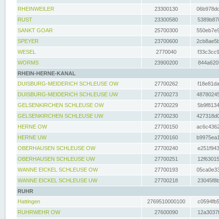
RHEINWEILER
23300130
06b978dd
RUST
23300580
5389b878
SANKT GOAR
25700300
550eb7e9
SPEYER
23700600
2cb8ae5b
WESEL
2770040
f33c3cc9
WORMS
23900200
844a620f
RHEIN-HERNE-KANAL
DUISBURG-MEIDERICH SCHLEUSE OW
27700262
f18e81da
DUISBURG-MEIDERICH SCHLEUSE UW
27700273
48780245
GELSENKIRCHEN SCHLEUSE OW
27700229
5b9f8134
GELSENKIRCHEN SCHLEUSE UW
27700230
427318d0
HERNE OW
27700150
ac6c4362
HERNE UW
27700160
b9975ea1
OBERHAUSEN SCHLEUSE OW
27700240
e251f943
OBERHAUSEN SCHLEUSE UW
27700251
12f63015
WANNE EICKEL SCHLEUSE OW
27700193
05ca0e33
WANNE EICKEL SCHLEUSE UW
27700218
23045f8b
RUHR
Hattingen
2769510000100
c0594fb5
RUHRWEHR OW
27600090
12a3037f