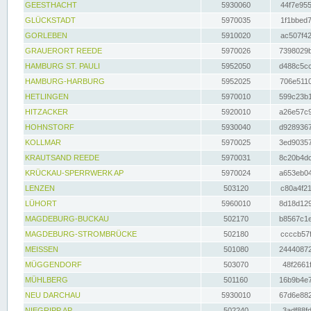
GEESTHACHT
5930060
44f7e955
GLÜCKSTADT
5970035
1f1bbed7
GORLEBEN
5910020
ac507f42
GRAUERORT REEDE
5970026
7398029b
HAMBURG ST. PAULI
5952050
d488c5cc
HAMBURG-HARBURG
5952025
706e5110
HETLINGEN
5970010
599c23b1
HITZACKER
5920010
a26e57c9
HOHNSTORF
5930040
d9289367
KOLLMAR
5970025
3ed90357
KRAUTSAND REEDE
5970031
8c20b4dc
KRÜCKAU-SPERRWERK AP
5970024
a653eb04
LENZEN
503120
c80a4f21
LÜHORT
5960010
8d18d129
MAGDEBURG-BUCKAU
502170
b8567c1e
MAGDEBURG-STROMBRÜCKE
502180
ccccb57f
MEISSEN
501080
24440872
MÜGGENDORF
503070
48f2661f
MÜHLBERG
501160
16b9b4e7
NEU DARCHAU
5930010
67d6e882
NIEGRIPP AP
502240
3adf88fd