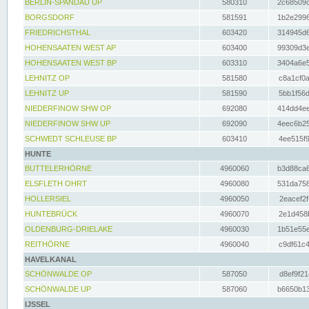
BERLIN-SPANDAU UP
580310
2c68509c
BORGSDORF
581591
1b2e2996
FRIEDRICHSTHAL
603420
314945d6
HOHENSAATEN WEST AP
603400
99309d3e
HOHENSAATEN WEST BP
603310
3404a6e5
LEHNITZ OP
581580
c8a1cf0a
LEHNITZ UP
581590
5bb1f56d
NIEDERFINOW SHW OP
692080
414dd4ee
NIEDERFINOW SHW UP
692090
4eec6b25
SCHWEDT SCHLEUSE BP
603410
4ee515f9
HUNTE
BUTTELERHÖRNE
4960060
b3d88ca6
ELSFLETH OHRT
4960080
531da758
HOLLERSIEL
4960050
2eacef2f
HUNTEBRÜCK
4960070
2e1d458b
OLDENBURG-DRIELAKE
4960030
1b51e55e
REITHÖRNE
4960040
c9df61c4
HAVELKANAL
SCHÖNWALDE OP
587050
d8ef9f21
SCHÖNWALDE UP
587060
b6650b13
IJSSEL