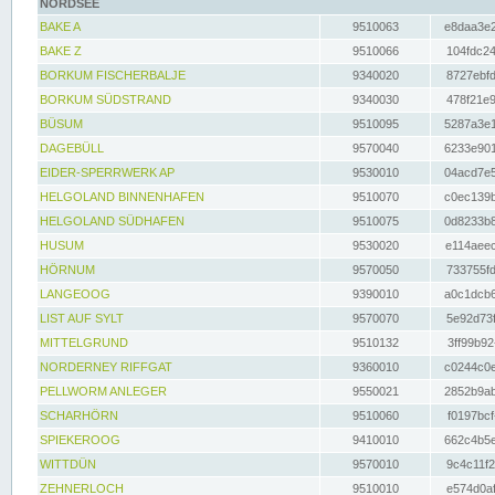
NORDSEE
BAKE A
9510063
e8daa3e2
BAKE Z
9510066
104fdc24
BORKUM FISCHERBALJE
9340020
8727ebfd
BORKUM SÜDSTRAND
9340030
478f21e9
BÜSUM
9510095
5287a3e1
DAGEBÜLL
9570040
6233e901
EIDER-SPERRWERK AP
9530010
04acd7e5
HELGOLAND BINNENHAFEN
9510070
c0ec139b
HELGOLAND SÜDHAFEN
9510075
0d8233b8
HUSUM
9530020
e114aeec
HÖRNUM
9570050
733755fd
LANGEOOG
9390010
a0c1dcb6
LIST AUF SYLT
9570070
5e92d73f
MITTELGRUND
9510132
3ff99b92
NORDERNEY RIFFGAT
9360010
c0244c0e
PELLWORM ANLEGER
9550021
2852b9ab
SCHARHÖRN
9510060
f0197bcf
SPIEKEROOG
9410010
662c4b5e
WITTDÜN
9570010
9c4c11f2
ZEHNERLOCH
9510010
e574d0af