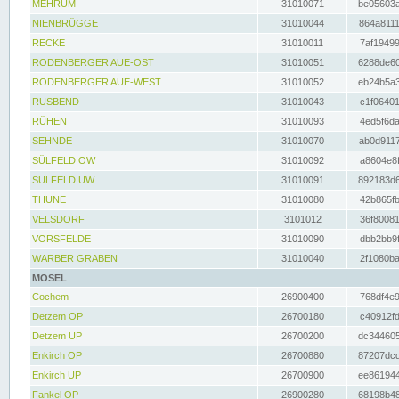
MEHRUM
31010071
be05603a
NIENBRÜGGE
31010044
864a8111
RECKE
31010011
7af19499
RODENBERGER AUE-OST
31010051
6288de60
RODENBERGER AUE-WEST
31010052
eb24b5a3
RUSBEND
31010043
c1f06401
RÜHEN
31010093
4ed5f6da
SEHNDE
31010070
ab0d9117
SÜLFELD OW
31010092
a8604e8f
SÜLFELD UW
31010091
892183d6
THUNE
31010080
42b865fb
VELSDORF
3101012
36f80081
VORSFELDE
31010090
dbb2bb9f
WARBER GRABEN
31010040
2f1080ba
MOSEL
Cochem
26900400
768df4e9
Detzem OP
26700180
c40912fd
Detzem UP
26700200
dc344605
Enkirch OP
26700880
87207dcd
Enkirch UP
26700900
ee861944
Fankel OP
26900280
68198b48