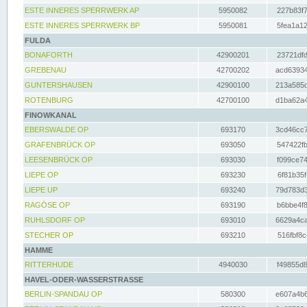
ESTE INNERES SPERRWERK AP
5950082
227b83f7
ESTE INNERES SPERRWERK BP
5950081
5fea1a12
FULDA
BONAFORTH
42900201
23721dfd
GREBENAU
42700202
acd63934
GUNTERSHAUSEN
42900100
213a585d
ROTENBURG
42700100
d1ba62a4
FINOWKANAL
EBERSWALDE OP
693170
3cd46cc7
GRAFENBRÜCK OP
693050
547422fb
LEESENBRÜCK OP
693030
f099ce74
LIEPE OP
693230
6f81b35f
LIEPE UP
693240
79d783d3
RAGÖSE OP
693190
b6bbe4f8
RUHLSDORF OP
693010
6629a4ca
STECHER OP
693210
516fbf8c
HAMME
RITTERHUDE
4940030
f49855d8
HAVEL-ODER-WASSERSTRASSE
BERLIN-SPANDAU OP
580300
e607a4b6