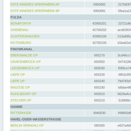
ESTE INNERES SPERRWERK AP
5950082
227b83f7
ESTE INNERES SPERRWERK BP
5950081
5fea1a12
FULDA
BONAFORTH
42900201
23721dfd
GREBENAU
42700202
acd63934
GUNTERSHAUSEN
42900100
213a585d
ROTENBURG
42700100
d1ba62a4
FINOWKANAL
EBERSWALDE OP
693170
3cd46cc7
GRAFENBRÜCK OP
693050
547422fb
LEESENBRÜCK OP
693030
f099ce74
LIEPE OP
693230
6f81b35f
LIEPE UP
693240
79d783d3
RAGÖSE OP
693190
b6bbe4f8
RUHLSDORF OP
693010
6629a4ca
STECHER OP
693210
516fbf8c
HAMME
RITTERHUDE
4940030
f49855d8
HAVEL-ODER-WASSERSTRASSE
BERLIN-SPANDAU OP
580300
e607a4b6