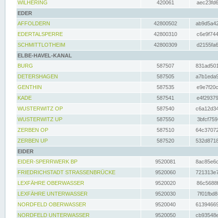
WILHERING
420061
aec23fd6
EDER
AFFOLDERN
42800502
ab9d5a42
EDERTALSPERRE
42800310
c6e9f744
SCHMITTLOTHEIM
42800309
d2155fa6
ELBE-HAVEL-KANAL
BURG
587507
831ad501
DETERSHAGEN
587505
a7b1eda9
GENTHIN
587535
e9e7f20c
KADE
587541
e4f29379
WUSTERWITZ OP
587540
c6a12d34
WUSTERWITZ UP
587550
3bfcf759
ZERBEN OP
587510
64c37072
ZERBEN UP
587520
532d8718
EIDER
EIDER-SPERRWERK BP
9520081
8ac85e6c
FRIEDRICHSTADT STRASSENBRÜCKE
9520060
721313e7
LEXFÄHRE OBERWASSER
9520020
86c5688f
LEXFÄHRE UNTERWASSER
9520030
7f01fbd8
NORDFELD OBERWASSER
9520040
61394669
NORDFELD UNTERWASSER
9520050
cb93548e