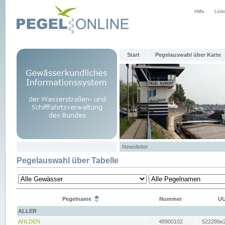
Hilfe
Link
Start
Pegelauswahl über Karte
Newsletter
Pegelauswahl über Tabelle
Pegelname
Nummer
UU
ALLER
AHLDEN
48900102
522286e2