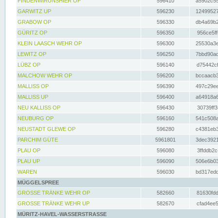
FINDENWIRUNSHIER OP
596410
a5902c55
GARWITZ UP
596230
12499527
GRABOW OP
596330
db4a69b2
GÜRITZ OP
596350
956ce5ff
KLEIN LAASCH WEHR OP
596300
25530a3e
LEWITZ OP
596250
7bbd90ad
LÜBZ OP
596140
d75442cf
MALCHOW WEHR OP
596200
bccaacb3
MALLISS OP
596390
497c29ee
MALLISS UP
596400
a64918a6
NEU KALLISS OP
596430
30739ff3
NEUBURG OP
596160
541c508a
NEUSTADT GLEWE OP
596280
c4381eb3
PARCHIM GÜTE
5961801
3dec3921
PLAU OP
596080
3ffddb2c
PLAU UP
596090
506e6b03
WAREN
596030
bd317edd
MÜGGELSPREE
GROSSE TRÄNKE WEHR OP
582660
81630fdd
GROSSE TRÄNKE WEHR UP
582670
cfad4ee5
MÜRITZ-HAVEL-WASSERSTRASSE