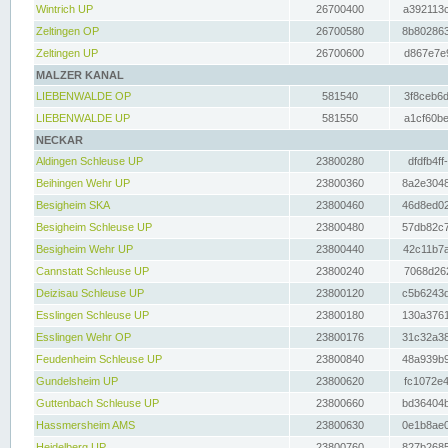
Wintrich UP
26700400
a392113c
Zeltingen OP
26700580
8b802863
Zeltingen UP
26700600
d867e7e9
MALZER KANAL
LIEBENWALDE OP
581540
3f8ceb6d
LIEBENWALDE UP
581550
a1cf60be
NECKAR
Aldingen Schleuse UP
23800280
dfdfb4ff
Beihingen Wehr UP
23800360
8a2e3048
Besigheim SKA
23800460
46d8ed02
Besigheim Schleuse UP
23800480
57db82c7
Besigheim Wehr UP
23800440
42c11b7a
Cannstatt Schleuse UP
23800240
7068d262
Deizisau Schleuse UP
23800120
c5b6243d
Esslingen Schleuse UP
23800180
130a3761
Esslingen Wehr OP
23800176
31c32a38
Feudenheim Schleuse UP
23800840
48a939b9
Gundelsheim UP
23800620
fc1072e4
Guttenbach Schleuse UP
23800660
bd36404b
Hassmersheim AMS
23800630
0e1b8ae0
Heidelberg UP
23800760
827b2685