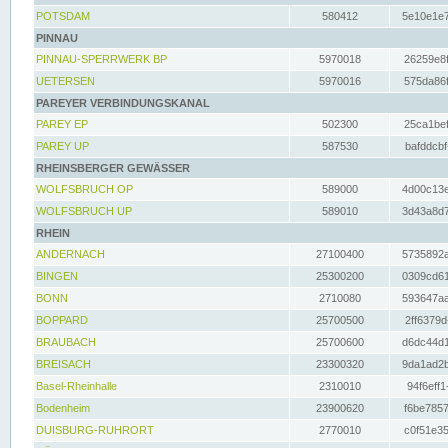
POTSDAM
580412
5e10e1e7
PINNAU
PINNAU-SPERRWERK BP
5970018
26259e8f
UETERSEN
5970016
575da86f
PAREYER VERBINDUNGSKANAL
PAREY EP
502300
25ca1bef
PAREY UP
587530
bafddcbf
RHEINSBERGER GEWÄSSER
WOLFSBRUCH OP
589000
4d00c13e
WOLFSBRUCH UP
589010
3d43a8d7
RHEIN
ANDERNACH
27100400
5735892a
BINGEN
25300200
0309cd61
BONN
2710080
593647aa
BOPPARD
25700500
2ff6379d
BRAUBACH
25700600
d6dc44d1
BREISACH
23300320
9da1ad2b
Basel-Rheinhalle
2310010
94f6eff1
Bodenheim
23900620
f6be7857
DUISBURG-RUHRORT
2770010
c0f51e35