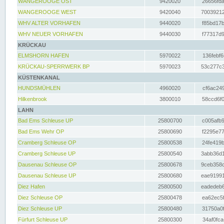
WANGEROOGE OST
9420020
26656fda
WANGEROOGE WEST
9420040
70039212
WHV ALTER VORHAFEN
9440020
f85bd17b
WHV NEUER VORHAFEN
9440030
f77317d9
KRÜCKAU
ELMSHORN HAFEN
5970022
136febf6
KRÜCKAU-SPERRWERK BP
5970023
53c277c3
KÜSTENKANAL
HUNDSMÜHLEN
4960020
cf6ac249
Hilkenbrook
3800010
58ccd6f0
LAHN
Bad Ems Schleuse UP
25800700
c005afb9
Bad Ems Wehr OP
25800690
f2295e77
Cramberg Schleuse OP
25800538
24fe419b
Cramberg Schleuse UP
25800540
3abb36d1
Dausenau Schleuse OP
25800678
9ceb358c
Dausenau Schleuse UP
25800680
eae91991
Diez Hafen
25800500
eadedeb6
Diez Schleuse OP
25800478
ea62ec5f
Diez Schleuse UP
25800480
31750a0f
Fürfurt Schleuse UP
25800300
34af0fca