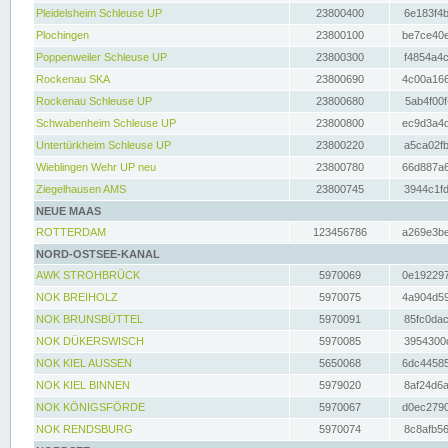
Pleidelsheim Schleuse UP
23800400
6e183f4b
Plochingen
23800100
be7ce40e
Poppenweiler Schleuse UP
23800300
f4854a4c
Rockenau SKA
23800690
4c00a166
Rockenau Schleuse UP
23800680
5ab4f00f
Schwabenheim Schleuse UP
23800800
ec9d3a4d
Untertürkheim Schleuse UP
23800220
a5ca02fb
Wieblingen Wehr UP neu
23800780
66d887a6
Ziegelhausen AMS
23800745
3944c1fd
NEUE MAAS
ROTTERDAM
123456786
a269e3be
NORD-OSTSEE-KANAL
AWK STROHBRÜCK
5970069
0e192297
NOK BREIHOLZ
5970075
4a904d59
NOK BRUNSBÜTTEL
5970091
85fc0dac
NOK DÜKERSWISCH
5970085
3954300d
NOK KIEL AUSSEN
5650068
6dc44585
NOK KIEL BINNEN
5979020
8af24d6a
NOK KÖNIGSFÖRDE
5970067
d0ec2790
NOK RENDSBURG
5970074
8c8afb56