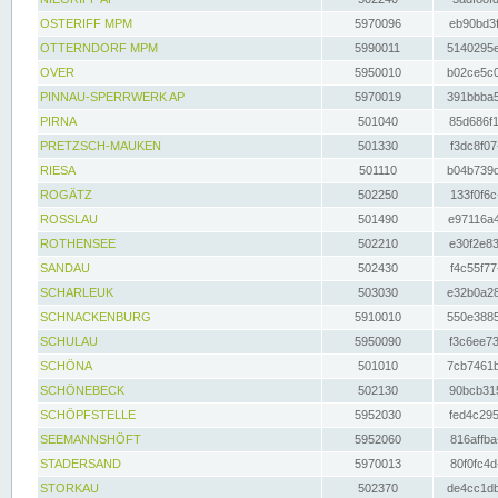
OSTERIFF MPM
5970096
eb90bd3f
OTTERNDORF MPM
5990011
5140295e
OVER
5950010
b02ce5c0
PINNAU-SPERRWERK AP
5970019
391bbba5
PIRNA
501040
85d686f1
PRETZSCH-MAUKEN
501330
f3dc8f07
RIESA
501110
b04b739d
ROGÄTZ
502250
133f0f6c
ROSSLAU
501490
e97116a4
ROTHENSEE
502210
e30f2e83
SANDAU
502430
f4c55f77
SCHARLEUK
503030
e32b0a28
SCHNACKENBURG
5910010
550e3885
SCHULAU
5950090
f3c6ee73
SCHÖNA
501010
7cb7461b
SCHÖNEBECK
502130
90bcb315
SCHÖPFSTELLE
5952030
fed4c295
SEEMANNSHÖFT
5952060
816affba
STADERSAND
5970013
80f0fc4d
STORKAU
502370
de4cc1db