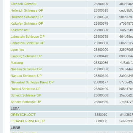
Giessen Klärwerk
25800100
4b386a6a
Hollerich Schleuse OP
25800618
cedc9b0c
Hollerich Schleuse UP
25800620
9beb7290
Kalkofen Schleuse OP
25800578
a7034573
Kalkofen neu
25800600
64f735fd
Lahnstein Schleuse OP
25800798
664d68ea
Lahnstein Schleuse UP
25800800
6b6b31e2
Leun neu
25800200
32807065
Limburg Schleuse UP
25800440
89038b42
Marburg
25830056
4e7a6cfa
Nassau Schleuse OP
25800638
29cb44a2
Nassau Schleuse UP
25800640
3a90a346
Niederbiel Schleuse Kanal OP
25800177
57c8e437
Runkel Schleuse UP
25800400
b85b17cc
Scheidt Schleuse OP
25800558
15a50d2b
Scheidt Schleuse UP
25800560
7dfe4776
LEDA
DREYSCHLOOT
3880010
d4df3617
LEDASPERRWERK UP
3880050
5e6ae93a
LEINE