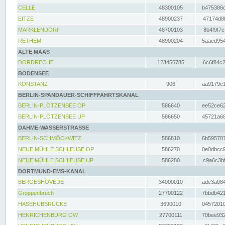
CELLE
48300105
b475386c
EITZE
48900237
47174d8f
MARKLENDORF
48700103
8b4f9f7c
RETHEM
48900204
5aaed954
ALTE MAAS
DORDRECHT
123456785
6c6f84c2
BODENSEE
KONSTANZ
906
aa9179c1
BERLIN-SPANDAUER-SCHIFFFAHRTSKANAL
BERLIN-PLÖTZENSEE OP
586640
ee52ce62
BERLIN-PLÖTZENSEE UP
586650
45721a68
DAHME-WASSERSTRASSE
BERLIN-SCHMÖCKWITZ
586810
6b595707
NEUE MÜHLE SCHLEUSE OP
586270
0e0dbcc9
NEUE MÜHLE SCHLEUSE UP
586280
c9a6c3bf
DORTMUND-EMS-KANAL
BERGESHÖVEDE
34000010
ade3a084
Groppenbruch
27700122
7bbdb421
HASEHUBBRÜCKE
3690010
04572010
HENRICHENBURG OW
27700111
70bee932