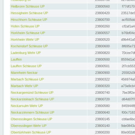
Heilbronn Schleuse UP
23800560
f77df170
Hessigheim Schleuse UP
23800420
23517de9
Hirschhorn Schleuse UP
23800700
acf505dd
Hofen Schleuse UP
23800260
cf2af1a4
Horkheim Schleuse UP
23800557
b76bf04c
Horkheim Wehr UP
23800520
d9b441a5
Kochendorf Schleuse UP
23800600
8f695e71
Ladenburg Wehr UP
23800820
70cee7df
Lauffen
23800500
8559d1a0
Lauffen Schleuse UP
23800501
2f7cb553
Mannheim Neckar
23800900
25582d3f
Marbach Schleuse UP
23800322
456974a8
Marbach Wehr UP
23800320
a73a9cb4
Neckargemünd Schleuse UP
23800740
7be3ff2e
Neckarsteinach Schleuse UP
23800720
d64d07f7
Neckarsulm Wehr UP
23800580
845944f8
Neckarzimmern Schleuse UP
23800640
f00c7183
Oberesslingen Schleuse UP
23800145
cbfae6bc
Oberesslingen Wehr UP
23800140
9de0843a
Obertürkheim Schleuse UP
23800200
80e002d8