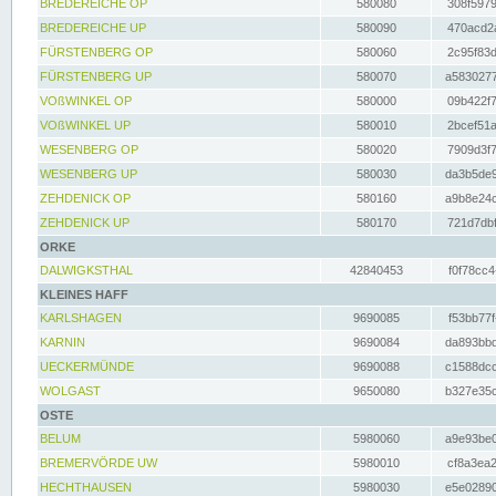
BREDEREICHE OP
580080
308f5979
BREDEREICHE UP
580090
470acd2a
FÜRSTENBERG OP
580060
2c95f83d
FÜRSTENBERG UP
580070
a5830277
VOßWINKEL OP
580000
09b422f7
VOßWINKEL UP
580010
2bcef51a
WESENBERG OP
580020
7909d3f7
WESENBERG UP
580030
da3b5de9
ZEHDENICK OP
580160
a9b8e24c
ZEHDENICK UP
580170
721d7dbf
ORKE
DALWIGKSTHAL
42840453
f0f78cc4
KLEINES HAFF
KARLSHAGEN
9690085
f53bb77f
KARNIN
9690084
da893bbd
UECKERMÜNDE
9690088
c1588dcc
WOLGAST
9650080
b327e35c
OSTE
BELUM
5980060
a9e93be0
BREMERVÖRDE UW
5980010
cf8a3ea2
HECHTHAUSEN
5980030
e5e02890