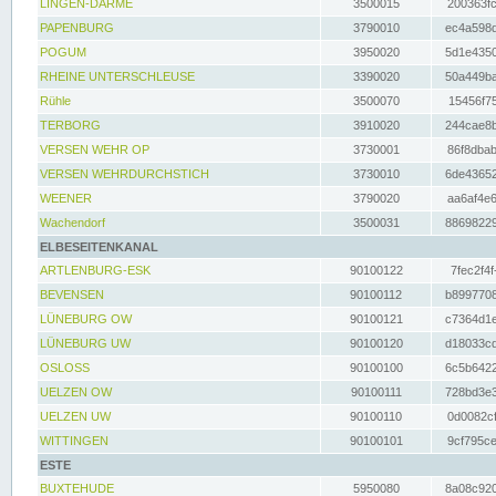
LINGEN-DARME
3500015
200363fc
PAPENBURG
3790010
ec4a598d
POGUM
3950020
5d1e4350
RHEINE UNTERSCHLEUSE
3390020
50a449ba
Rühle
3500070
15456f75
TERBORG
3910020
244cae8b
VERSEN WEHR OP
3730001
86f8dbab
VERSEN WEHRDURCHSTICH
3730010
6de43652
WEENER
3790020
aa6af4e6
Wachendorf
3500031
88698229
ELBESEITENKANAL
ARTLENBURG-ESK
90100122
7fec2f4f
BEVENSEN
90100112
b8997708
LÜNEBURG OW
90100121
c7364d1e
LÜNEBURG UW
90100120
d18033cd
OSLOSS
90100100
6c5b6422
UELZEN OW
90100111
728bd3e3
UELZEN UW
90100110
0d0082cf
WITTINGEN
90100101
9cf795ce
ESTE
BUXTEHUDE
5950080
8a08c920