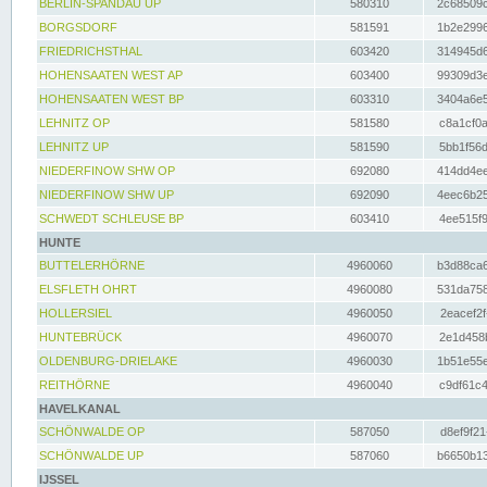
BERLIN-SPANDAU UP
580310
2c68509c
BORGSDORF
581591
1b2e2996
FRIEDRICHSTHAL
603420
314945d6
HOHENSAATEN WEST AP
603400
99309d3e
HOHENSAATEN WEST BP
603310
3404a6e5
LEHNITZ OP
581580
c8a1cf0a
LEHNITZ UP
581590
5bb1f56d
NIEDERFINOW SHW OP
692080
414dd4ee
NIEDERFINOW SHW UP
692090
4eec6b25
SCHWEDT SCHLEUSE BP
603410
4ee515f9
HUNTE
BUTTELERHÖRNE
4960060
b3d88ca6
ELSFLETH OHRT
4960080
531da758
HOLLERSIEL
4960050
2eacef2f
HUNTEBRÜCK
4960070
2e1d458b
OLDENBURG-DRIELAKE
4960030
1b51e55e
REITHÖRNE
4960040
c9df61c4
HAVELKANAL
SCHÖNWALDE OP
587050
d8ef9f21
SCHÖNWALDE UP
587060
b6650b13
IJSSEL