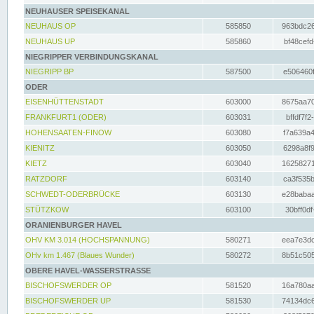
NEUHAUSER SPEISEKANAL
NEUHAUS OP
585850
963bdc26
NEUHAUS UP
585860
bf48cefd
NIEGRIPPER VERBINDUNGSKANAL
NIEGRIPP BP
587500
e506460f
ODER
EISENHÜTTENSTADT
603000
8675aa70
FRANKFURT1 (ODER)
603031
bffdf7f2
HOHENSAATEN-FINOW
603080
f7a639a4
KIENITZ
603050
6298a8f9
KIETZ
603040
16258271
RATZDORF
603140
ca3f535b
SCHWEDT-ODERBRÜCKE
603130
e28babaa
STÜTZKOW
603100
30bff0df
ORANIENBURGER HAVEL
OHV KM 3.014 (HOCHSPANNUNG)
580271
eea7e3dc
OHv km 1.467 (Blaues Wunder)
580272
8b51c505
OBERE HAVEL-WASSERSTRASSE
BISCHOFSWERDER OP
581520
16a780aa
BISCHOFSWERDER UP
581530
74134dc6