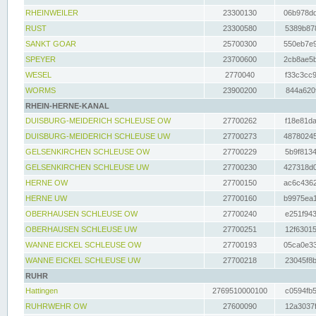
RHEINWEILER
23300130
06b978dd
RUST
23300580
5389b878
SANKT GOAR
25700300
550eb7e9
SPEYER
23700600
2cb8ae5b
WESEL
2770040
f33c3cc9
WORMS
23900200
844a620f
RHEIN-HERNE-KANAL
DUISBURG-MEIDERICH SCHLEUSE OW
27700262
f18e81da
DUISBURG-MEIDERICH SCHLEUSE UW
27700273
48780245
GELSENKIRCHEN SCHLEUSE OW
27700229
5b9f8134
GELSENKIRCHEN SCHLEUSE UW
27700230
427318d0
HERNE OW
27700150
ac6c4362
HERNE UW
27700160
b9975ea1
OBERHAUSEN SCHLEUSE OW
27700240
e251f943
OBERHAUSEN SCHLEUSE UW
27700251
12f63015
WANNE EICKEL SCHLEUSE OW
27700193
05ca0e33
WANNE EICKEL SCHLEUSE UW
27700218
23045f8b
RUHR
Hattingen
2769510000100
c0594fb5
RUHRWEHR OW
27600090
12a3037f