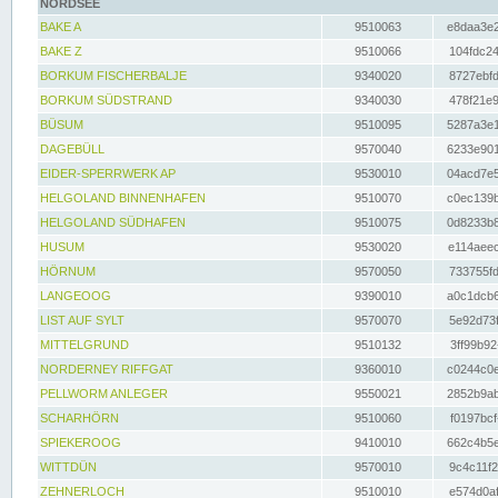
NORDSEE
BAKE A
9510063
e8daa3e2
BAKE Z
9510066
104fdc24
BORKUM FISCHERBALJE
9340020
8727ebfd
BORKUM SÜDSTRAND
9340030
478f21e9
BÜSUM
9510095
5287a3e1
DAGEBÜLL
9570040
6233e901
EIDER-SPERRWERK AP
9530010
04acd7e5
HELGOLAND BINNENHAFEN
9510070
c0ec139b
HELGOLAND SÜDHAFEN
9510075
0d8233b8
HUSUM
9530020
e114aeec
HÖRNUM
9570050
733755fd
LANGEOOG
9390010
a0c1dcb6
LIST AUF SYLT
9570070
5e92d73f
MITTELGRUND
9510132
3ff99b92
NORDERNEY RIFFGAT
9360010
c0244c0e
PELLWORM ANLEGER
9550021
2852b9ab
SCHARHÖRN
9510060
f0197bcf
SPIEKEROOG
9410010
662c4b5e
WITTDÜN
9570010
9c4c11f2
ZEHNERLOCH
9510010
e574d0af