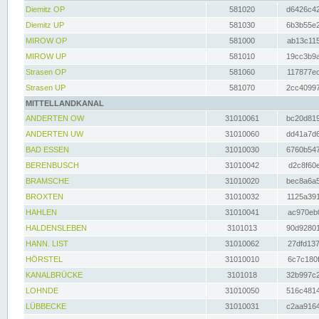
Diemitz OP
581020
d6426c42
Diemitz UP
581030
6b3b55e2
MIROW OP
581000
ab13c115
MIROW UP
581010
19cc3b9a
Strasen OP
581060
117877ec
Strasen UP
581070
2cc40997
MITTELLANDKANAL
ANDERTEN OW
31010061
bc20d819
ANDERTEN UW
31010060
dd41a7d6
BAD ESSEN
31010030
6760b547
BERENBUSCH
31010042
d2c8f60e
BRAMSCHE
31010020
bec8a6a5
BROXTEN
31010032
1125a391
HAHLEN
31010041
ac970eb0
HALDENSLEBEN
3101013
90d92801
HANN. LIST
31010062
27dfd137
HÖRSTEL
31010010
6c7c180f
KANALBRÜCKE
3101018
32b997c2
LOHNDE
31010050
516c4814
LÜBBECKE
31010031
c2aa9164