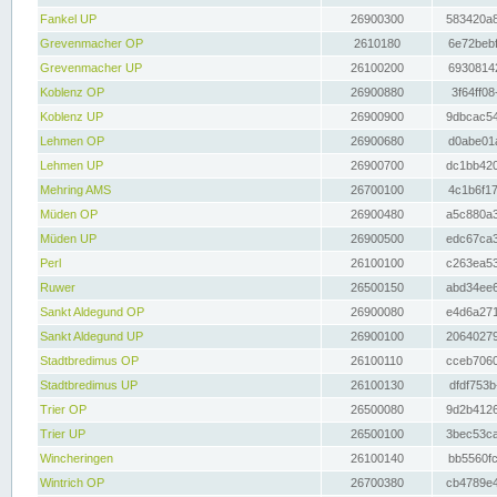
Fankel UP
26900300
583420a8
Grevenmacher OP
2610180
6e72bebf
Grevenmacher UP
26100200
69308142
Koblenz OP
26900880
3f64ff08
Koblenz UP
26900900
9dbcac54
Lehmen OP
26900680
d0abe01a
Lehmen UP
26900700
dc1bb420
Mehring AMS
26700100
4c1b6f17
Müden OP
26900480
a5c880a3
Müden UP
26900500
edc67ca3
Perl
26100100
c263ea53
Ruwer
26500150
abd34ee6
Sankt Aldegund OP
26900080
e4d6a271
Sankt Aldegund UP
26900100
20640279
Stadtbredimus OP
26100110
cceb7060
Stadtbredimus UP
26100130
dfdf753b
Trier OP
26500080
9d2b4126
Trier UP
26500100
3bec53ca
Wincheringen
26100140
bb5560fc
Wintrich OP
26700380
cb4789e4