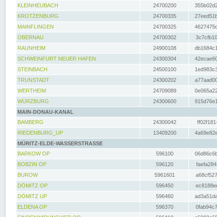
KLEINHEUBACH
24700200
355b02d2
KROTZENBURG
24700335
27eed51b
MAINFLINGEN
24700325
4627475d
OBERNAU
24700302
3c7cfb10
RAUNHEIM
24900108
db1684c1
SCHWEINFURT NEUER HAFEN
24300304
42ecae60
STEINBACH
24500100
1ed983c3
TRUNSTADT
24300202
a77aad00
WERTHEIM
24709089
0e065a22
WÜRZBURG
24300600
915d76e1
MAIN-DONAU-KANAL
BAMBERG
24300042
ff02f181
RIEDENBURG_UP
13409200
4a69e82e
MÜRITZ-ELDE-WASSERSTRASSE
BARKOW OP
596100
06d86c6b
BOBZIN OP
596120
faefa284
BUROW
5961601
a68cf527
DÖMITZ OP
596450
ec8188ee
DÖMITZ UP
596460
ad3a51da
ELDENA OP
596370
0fab94c7