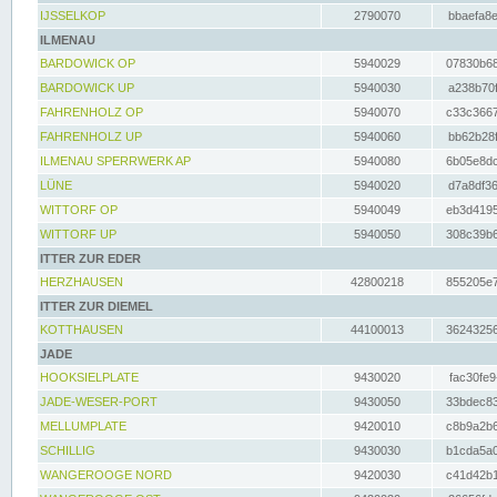
IJSSELKOP
2790070
bbaefa8e
ILMENAU
BARDOWICK OP
5940029
07830b68
BARDOWICK UP
5940030
a238b70f
FAHRENHOLZ OP
5940070
c33c3667
FAHRENHOLZ UP
5940060
bb62b28f
ILMENAU SPERRWERK AP
5940080
6b05e8dc
LÜNE
5940020
d7a8df36
WITTORF OP
5940049
eb3d4195
WITTORF UP
5940050
308c39b6
ITTER ZUR EDER
HERZHAUSEN
42800218
855205e7
ITTER ZUR DIEMEL
KOTTHAUSEN
44100013
36243256
JADE
HOOKSIELPLATE
9430020
fac30fe9
JADE-WESER-PORT
9430050
33bdec83
MELLUMPLATE
9420010
c8b9a2b6
SCHILLIG
9430030
b1cda5a0
WANGEROOGE NORD
9420030
c41d42b1