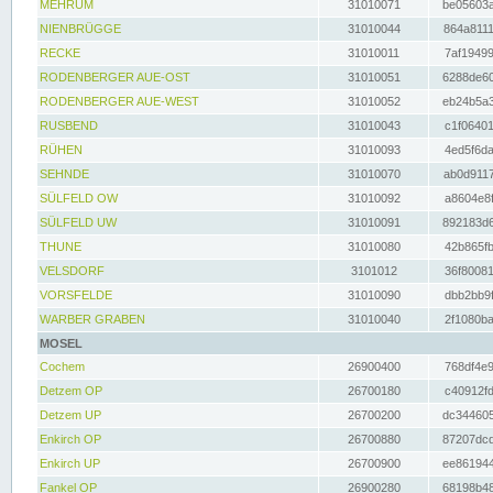
MEHRUM
31010071
be05603a
NIENBRÜGGE
31010044
864a8111
RECKE
31010011
7af19499
RODENBERGER AUE-OST
31010051
6288de60
RODENBERGER AUE-WEST
31010052
eb24b5a3
RUSBEND
31010043
c1f06401
RÜHEN
31010093
4ed5f6da
SEHNDE
31010070
ab0d9117
SÜLFELD OW
31010092
a8604e8f
SÜLFELD UW
31010091
892183d6
THUNE
31010080
42b865fb
VELSDORF
3101012
36f80081
VORSFELDE
31010090
dbb2bb9f
WARBER GRABEN
31010040
2f1080ba
MOSEL
Cochem
26900400
768df4e9
Detzem OP
26700180
c40912fd
Detzem UP
26700200
dc344605
Enkirch OP
26700880
87207dcd
Enkirch UP
26700900
ee861944
Fankel OP
26900280
68198b48