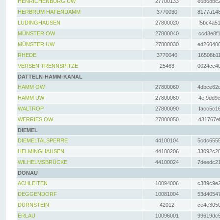
HENRICHENBURG UW
27700133
e6b68bc2
HERBRUM HAFENDAMM
3770030
8177a148
LÜDINGHAUSEN
27800020
f5bc4a51
MÜNSTER OW
27800040
ccd3e8f1
MÜNSTER UW
27800030
ed260406
RHEDE
3770040
16508b11
VERSEN TRENNSPITZE
25463
0024cc40
DATTELN-HAMM-KANAL
HAMM OW
27800060
4dbce62d
HAMM UW
27800080
4ef9dd9c
WALTROP
27800090
facc5c16
WERRIES OW
27800050
d31767ef
DIEMEL
DIEMELTALSPERRE
44100104
5cdc6555
HELMINGHAUSEN
44100206
33092c28
WILHELMSBRÜCKE
44100024
7deedc21
DONAU
ACHLEITEN
10094006
c389c9e2
DEGGENDORF
10081004
53d40547
DÜRNSTEIN
42012
ce4e3050
ERLAU
10096001
99619dc5