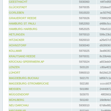
GEESTHACHT
5930060
44f7e955
GLÜCKSTADT
5970035
1f1bbed7
GORLEBEN
5910020
ac507f42
GRAUERORT REEDE
5970026
7398029b
HAMBURG ST. PAULI
5952050
d488c5cc
HAMBURG-HARBURG
5952025
706e5110
HETLINGEN
5970010
599c23b1
HITZACKER
5920010
a26e57c9
HOHNSTORF
5930040
d9289367
KOLLMAR
5970025
3ed90357
KRAUTSAND REEDE
5970031
8c20b4dc
KRÜCKAU-SPERRWERK AP
5970024
a653eb04
LENZEN
503120
c80a4f21
LÜHORT
5960010
8d18d129
MAGDEBURG-BUCKAU
502170
b8567c1e
MAGDEBURG-STROMBRÜCKE
502180
ccccb57f
MEISSEN
501080
24440872
MÜGGENDORF
503070
48f2661f
MÜHLBERG
501160
16b9b4e7
NEU DARCHAU
5930010
67d6e882
NIEGRIPP AP
502240
3adf88fd