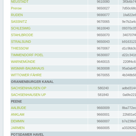
NEUSTADT
9610080
3f0b6b74
Prerow
9650027
7d50c68c
RUDEN
9690077
1fa822e6
SASSNITZ
9670065
9e7b2a4d
SCHLESWIG
9610040
09370c05
STAHLBRODE
9650070
340707f4
STRALSUND
9650043
b9163121
THIESSOW
9670067
d1c9bb3c
TIMMENDORF POEL
9630007
d22c341b
WARNEMÜNDE
9640015
220ff4c6
WISMAR-BAUMHAUS
9630008
95a0ab45
WITTOWER FÄHRE
9670055
4b348b56
ORANIENBURGER KANAL
SACHSENHAUSEN OP
580240
adbd3144
SACHSENHAUSEN UP
581840
0a6fe221
PEENE
AALBUDE
9660009
8ba772ed
ANKLAM
9660001
22fd01e0
DEMMIN
9660007
b7e238e8
JARMEN
9660005
a3328262
POTSDAMER HAVEL