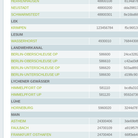
HERRENHAUSEN
48800108
8134af78
NEUSTADT
48800200
dda39817
SCHWARMSTEDT
48800301
8e16bd66
LEK
KRIMPEN
123456784
f5c96f13
LESUM
WASSERHORST
4930010
76844306
LANDWEHRKANAL
BERLIN-OBERSCHLEUSE OP
586600
24ce3282
BERLIN-OBERSCHLEUSE UP
586610
c42ad3df
BERLIN-UNTERSCHLEUSE OP
586620
503ad891
BERLIN-UNTERSCHLEUSE UP
586630
d198c901
LYCHENER GEWÄSSER
HIMMELPFORT OP
581110
bcdfa310
HIMMELPFORT UP
581120
9592d736
LÜHE
HORNEBURG
5960020
3244d787
MAIN
ASTHEIM
24300406
3de69bf8
FAULBACH
24700109
a919f57f
FRANKFURT OSTHAFEN
24700404
66ff3eb4