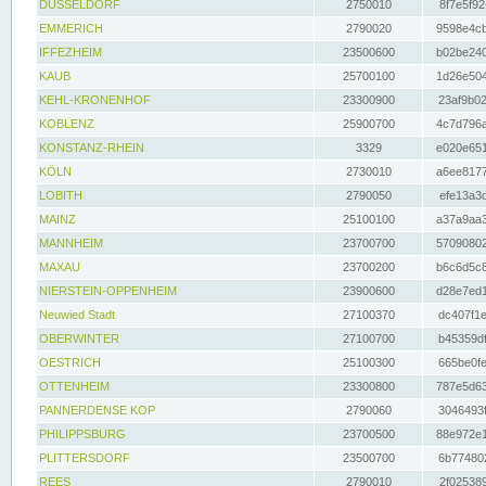
DÜSSELDORF
2750010
8f7e5f92
EMMERICH
2790020
9598e4cb
IFFEZHEIM
23500600
b02be240
KAUB
25700100
1d26e504
KEHL-KRONENHOF
23300900
23af9b02
KOBLENZ
25900700
4c7d796a
KONSTANZ-RHEIN
3329
e020e651
KÖLN
2730010
a6ee8177
LOBITH
2790050
efe13a3d
MAINZ
25100100
a37a9aa3
MANNHEIM
23700700
57090802
MAXAU
23700200
b6c6d5c8
NIERSTEIN-OPPENHEIM
23900600
d28e7ed1
Neuwied Stadt
27100370
dc407f1e
OBERWINTER
27100700
b45359df
OESTRICH
25100300
665be0fe
OTTENHEIM
23300800
787e5d63
PANNERDENSE KOP
2790060
3046493f
PHILIPPSBURG
23700500
88e972e1
PLITTERSDORF
23500700
6b774802
REES
2790010
2f025389