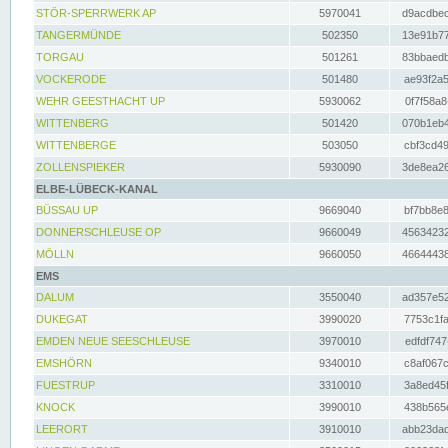
STÖR-SPERRWERK AP
5970041
d9acdbec
TANGERMÜNDE
502350
13e91b77
TORGAU
501261
83bbaedb
VOCKERODE
501480
ae93f2a5
WEHR GEESTHACHT UP
5930062
0f7f58a8
WITTENBERG
501420
070b1eb4
WITTENBERGE
503050
cbf3cd49
ZOLLENSPIEKER
5930090
3de8ea26
ELBE-LÜBECK-KANAL
BÜSSAU UP
9669040
bf7bb8e8
DONNERSCHLEUSE OP
9660049
45634232
MÖLLN
9660050
46644438
EMS
DALUM
3550040
ad357e52
DUKEGAT
3990020
7753c1fa
EMDEN NEUE SEESCHLEUSE
3970010
edfdf747
EMSHÖRN
9340010
c8af067c
FUESTRUP
3310010
3a8ed45f
KNOCK
3990010
438b565e
LEERORT
3910010
abb23dad