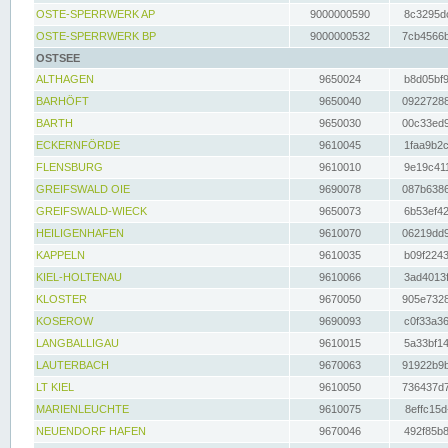
OSTE-SPERRWERK AP
9000000590
8c3295dc
OSTE-SPERRWERK BP
9000000532
7cb4566b
OSTSEE
ALTHAGEN
9650024
b8d05bf9
BARHÖFT
9650040
09227288
BARTH
9650030
00c33ed9
ECKERNFÖRDE
9610045
1faa9b2c
FLENSBURG
9610010
9e19c411
GREIFSWALD OIE
9690078
087b6386
GREIFSWALD-WIECK
9650073
6b53ef42
HEILIGENHAFEN
9610070
06219dd9
KAPPELN
9610035
b09f2243
KIEL-HOLTENAU
9610066
3ad4013f
KLOSTER
9670050
905e7328
KOSEROW
9690093
c0f33a36
LANGBALLIGAU
9610015
5a33bf14
LAUTERBACH
9670063
91922b9b
LT KIEL
9610050
736437d7
MARIENLEUCHTE
9610075
8effc15d
NEUENDORF HAFEN
9670046
492f85b8