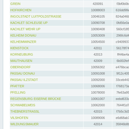
GREIN
420091
f3bf0b0b
HOFKIRCHEN
10088003
616dd98e
INGOLSTADT LUITPOLDSTRASSE
10046105
824a046b
KACHLET SCHLEUSE UP
10090708
0fd56e0a
KACHLET WEHR UP
10090408
560cf185
KELHEIM DONAU
10053009
296fc6d4
KELHEIMWINZER
10054500
c9409937
KIENSTOCK
42011
56178f74
KORNEUBURG
42013
ff44be4a
MAUTHAUSEN
42009
6b002fef
OBERNDORF
10056302
e476bcad
PASSAU DONAU
10091008
9f12c405
PASSAU ILZSTADT
10092000
33ceb441
PFATTER
10068006
f768173a
PFELLING
10078000
7fe63a95
REGENSBURG EISERNE BRÜCKE
10061007
eebd633a
SCHWABELWEIS
10062000
7644f1d7
THEBNERSTRASSL
42015
f7b5c3d3
VILSHOFEN
10089006
e6d68ab7
WILDUNGSMAUER
42014
35846b8b