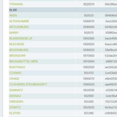
TÖNNING
9520070
00e386ac
ELBE
AKEN
502010
094b96e5
ALTENGAMME
5930070
2ee12b9a
ARTLENBURG
5930050
b3492c68
BARBY
502070
939f82ec
BLANKENESE UF
5952065
bacb459b
BLECKEDE
5930020
6aa1cd8e
BOIZENBURG
5930033
33e0bce0
BROKDORF
5970050
610ab204
BRUNSBÜTTEL MPM
5970094
d4f5f719
BUNTHAUS
5952020
ae1b91d0
COSWIG
501470
1ce53a59
CRANZ
5950070
e6b42536
CUXHAVEN STEUBENHÖFT
5990020
aad49293
DAMNATZ
5910030
c233674f
DESSAU
502000
1edc5fa4
DRESDEN
501060
70272185
DÖMITZ
5910025
6e3ea719
ELSTER
501390
c093b557