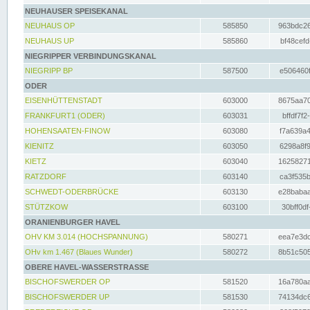
NEUHAUSER SPEISEKANAL
NEUHAUS OP
585850
963bdc26
NEUHAUS UP
585860
bf48cefd
NIEGRIPPER VERBINDUNGSKANAL
NIEGRIPP BP
587500
e506460f
ODER
EISENHÜTTENSTADT
603000
8675aa70
FRANKFURT1 (ODER)
603031
bffdf7f2
HOHENSAATEN-FINOW
603080
f7a639a4
KIENITZ
603050
6298a8f9
KIETZ
603040
16258271
RATZDORF
603140
ca3f535b
SCHWEDT-ODERBRÜCKE
603130
e28babaa
STÜTZKOW
603100
30bff0df
ORANIENBURGER HAVEL
OHV KM 3.014 (HOCHSPANNUNG)
580271
eea7e3dc
OHv km 1.467 (Blaues Wunder)
580272
8b51c505
OBERE HAVEL-WASSERSTRASSE
BISCHOFSWERDER OP
581520
16a780aa
BISCHOFSWERDER UP
581530
74134dc6