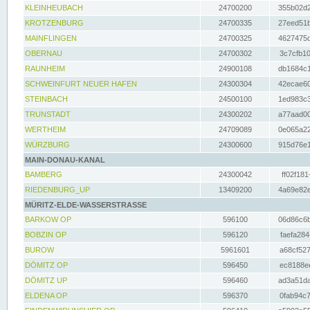
KLEINHEUBACH
24700200
355b02d2
KROTZENBURG
24700335
27eed51b
MAINFLINGEN
24700325
4627475d
OBERNAU
24700302
3c7cfb10
RAUNHEIM
24900108
db1684c1
SCHWEINFURT NEUER HAFEN
24300304
42ecae60
STEINBACH
24500100
1ed983c3
TRUNSTADT
24300202
a77aad00
WERTHEIM
24709089
0e065a22
WÜRZBURG
24300600
915d76e1
MAIN-DONAU-KANAL
BAMBERG
24300042
ff02f181
RIEDENBURG_UP
13409200
4a69e82e
MÜRITZ-ELDE-WASSERSTRASSE
BARKOW OP
596100
06d86c6b
BOBZIN OP
596120
faefa284
BUROW
5961601
a68cf527
DÖMITZ OP
596450
ec8188ee
DÖMITZ UP
596460
ad3a51da
ELDENA OP
596370
0fab94c7