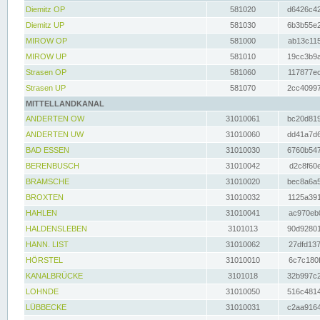
Diemitz OP
581020
d6426c42
Diemitz UP
581030
6b3b55e2
MIROW OP
581000
ab13c115
MIROW UP
581010
19cc3b9a
Strasen OP
581060
117877ec
Strasen UP
581070
2cc40997
MITTELLANDKANAL
ANDERTEN OW
31010061
bc20d819
ANDERTEN UW
31010060
dd41a7d6
BAD ESSEN
31010030
6760b547
BERENBUSCH
31010042
d2c8f60e
BRAMSCHE
31010020
bec8a6a5
BROXTEN
31010032
1125a391
HAHLEN
31010041
ac970eb0
HALDENSLEBEN
3101013
90d92801
HANN. LIST
31010062
27dfd137
HÖRSTEL
31010010
6c7c180f
KANALBRÜCKE
3101018
32b997c2
LOHNDE
31010050
516c4814
LÜBBECKE
31010031
c2aa9164