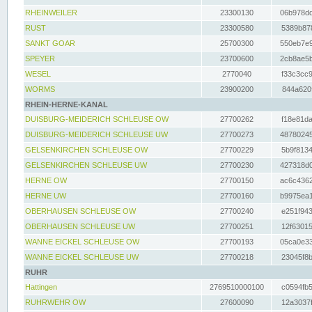
RHEINWEILER
23300130
06b978dd
RUST
23300580
5389b878
SANKT GOAR
25700300
550eb7e9
SPEYER
23700600
2cb8ae5b
WESEL
2770040
f33c3cc9
WORMS
23900200
844a620f
RHEIN-HERNE-KANAL
DUISBURG-MEIDERICH SCHLEUSE OW
27700262
f18e81da
DUISBURG-MEIDERICH SCHLEUSE UW
27700273
48780245
GELSENKIRCHEN SCHLEUSE OW
27700229
5b9f8134
GELSENKIRCHEN SCHLEUSE UW
27700230
427318d0
HERNE OW
27700150
ac6c4362
HERNE UW
27700160
b9975ea1
OBERHAUSEN SCHLEUSE OW
27700240
e251f943
OBERHAUSEN SCHLEUSE UW
27700251
12f63015
WANNE EICKEL SCHLEUSE OW
27700193
05ca0e33
WANNE EICKEL SCHLEUSE UW
27700218
23045f8b
RUHR
Hattingen
2769510000100
c0594fb5
RUHRWEHR OW
27600090
12a3037f