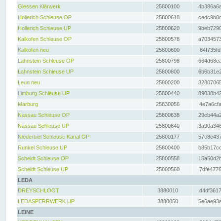
Giessen Klärwerk
25800100
4b386a6a
Hollerich Schleuse OP
25800618
cedc9b0c
Hollerich Schleuse UP
25800620
9beb7290
Kalkofen Schleuse OP
25800578
a7034573
Kalkofen neu
25800600
64f735fd
Lahnstein Schleuse OP
25800798
664d68ea
Lahnstein Schleuse UP
25800800
6b6b31e2
Leun neu
25800200
32807065
Limburg Schleuse UP
25800440
89038b42
Marburg
25830056
4e7a6cfa
Nassau Schleuse OP
25800638
29cb44a2
Nassau Schleuse UP
25800640
3a90a346
Niederbiel Schleuse Kanal OP
25800177
57c8e437
Runkel Schleuse UP
25800400
b85b17cc
Scheidt Schleuse OP
25800558
15a50d2b
Scheidt Schleuse UP
25800560
7dfe4776
LEDA
DREYSCHLOOT
3880010
d4df3617
LEDASPERRWERK UP
3880050
5e6ae93a
LEINE