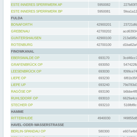
ESTE INNERES SPERRWERK AP
5950082
227b83f7
ESTE INNERES SPERRWERK BP
5950081
5fea1a12
FULDA
BONAFORTH
42900201
23721dfd
GREBENAU
42700202
acd63934
GUNTERSHAUSEN
42900100
213a585d
ROTENBURG
42700100
d1ba62a4
FINOWKANAL
EBERSWALDE OP
693170
3cd46cc7
GRAFENBRÜCK OP
693050
547422fb
LEESENBRÜCK OP
693030
f099ce74
LIEPE OP
693230
6f81b35f
LIEPE UP
693240
79d783d3
RAGÖSE OP
693190
b6bbe4f8
RUHLSDORF OP
693010
6629a4ca
STECHER OP
693210
516fbf8c
HAMME
RITTERHUDE
4940030
f49855d8
HAVEL-ODER-WASSERSTRASSE
BERLIN-SPANDAU OP
580300
e607a4b6