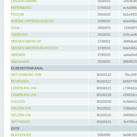
LINGEN-DARME
3500015
200363fc
PAPENBURG
3790010
ec4a598d
POGUM
3950020
5d1e4350
RHEINE UNTERSCHLEUSE
3390020
50a449ba
Rühle
3500070
15456f75
TERBORG
3910020
244cae8b
VERSEN WEHR OP
3730001
86f8dbab
VERSEN WEHRDURCHSTICH
3730010
6de43652
WEENER
3790020
aa6af4e6
Wachendorf
3500031
88698229
ELBESEITENKANAL
ARTLENBURG-ESK
90100122
7fec2f4f
BEVENSEN
90100112
b8997708
LÜNEBURG OW
90100121
c7364d1e
LÜNEBURG UW
90100120
d18033cd
OSLOSS
90100100
6c5b6422
UELZEN OW
90100111
728bd3e3
UELZEN UW
90100110
0d0082cf
WITTINGEN
90100101
9cf795ce
ESTE
BUXTEHUDE
5950080
8a08c920