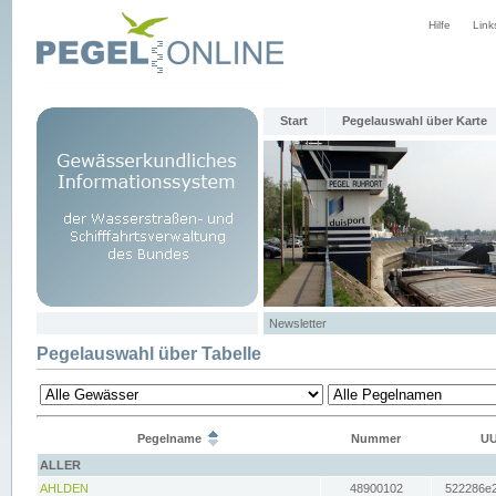
Hilfe
Link
Start
Pegelauswahl über Karte
Newsletter
Pegelauswahl über Tabelle
Pegelname
Nummer
UU
ALLER
AHLDEN
48900102
522286e2