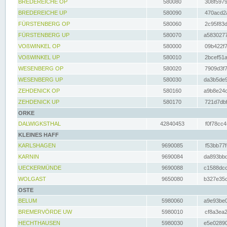
BREDEREICHE OP
580080
308f5979
BREDEREICHE UP
580090
470acd2a
FÜRSTENBERG OP
580060
2c95f83d
FÜRSTENBERG UP
580070
a5830277
VOßWINKEL OP
580000
09b422f7
VOßWINKEL UP
580010
2bcef51a
WESENBERG OP
580020
7909d3f7
WESENBERG UP
580030
da3b5de9
ZEHDENICK OP
580160
a9b8e24c
ZEHDENICK UP
580170
721d7dbf
ORKE
DALWIGKSTHAL
42840453
f0f78cc4
KLEINES HAFF
KARLSHAGEN
9690085
f53bb77f
KARNIN
9690084
da893bbd
UECKERMÜNDE
9690088
c1588dcc
WOLGAST
9650080
b327e35c
OSTE
BELUM
5980060
a9e93be0
BREMERVÖRDE UW
5980010
cf8a3ea2
HECHTHAUSEN
5980030
e5e02890