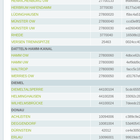
HENRICHENBURG UW
27700133
e6b68bc2
HERBRUM HAFENDAMM
3770030
8177a148
LÜDINGHAUSEN
27800020
f5bc4a51
MÜNSTER OW
27800040
ccd3e8f1
MÜNSTER UW
27800030
ed260406
RHEDE
3770040
16508b11
VERSEN TRENNSPITZE
25463
0024cc40
DATTELN-HAMM-KANAL
HAMM OW
27800060
4dbce62d
HAMM UW
27800080
4ef9dd9c
WALTROP
27800090
facc5c16
WERRIES OW
27800050
d31767ef
DIEMEL
DIEMELTALSPERRE
44100104
5cdc6555
HELMINGHAUSEN
44100206
33092c28
WILHELMSBRÜCKE
44100024
7deedc21
DONAU
ACHLEITEN
10094006
c389c9e2
DEGGENDORF
10081004
53d40547
DÜRNSTEIN
42012
ce4e3050
ERLAU
10096001
99619dc5