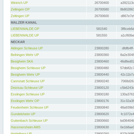
Wintrich UP
26700400
a392113c
Zeltingen OP
26700580
8b802863
Zeltingen UP
26700600
d867e7e9
MALZER KANAL
LIEBENWALDE OP
581540
3f8ceb6d
LIEBENWALDE UP
581550
a1cf60be
NECKAR
Aldingen Schleuse UP
23800280
dfdfb4ff
Beihingen Wehr UP
23800360
8a2e3048
Besigheim SKA
23800460
46d8ed02
Besigheim Schleuse UP
23800480
57db82c7
Besigheim Wehr UP
23800440
42c11b7a
Cannstatt Schleuse UP
23800240
7068d262
Deizisau Schleuse UP
23800120
c5b6243d
Esslingen Schleuse UP
23800180
130a3761
Esslingen Wehr OP
23800176
31c32a38
Feudenheim Schleuse UP
23800840
48a939b9
Gundelsheim UP
23800620
fc1072e4
Guttenbach Schleuse UP
23800660
bd36404b
Hassmersheim AMS
23800630
0e1b8ae0
Heidelberg UP
23800760
827b2685