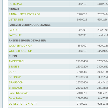
POTSDAM
580412
5e10e1e7
PINNAU
PINNAU-SPERRWERK BP
5970018
26259e8f
UETERSEN
5970016
575da86f
PAREYER VERBINDUNGSKANAL
PAREY EP
502300
25ca1bef
PAREY UP
587530
bafddcbf
RHEINSBERGER GEWÄSSER
WOLFSBRUCH OP
589000
4d00c13e
WOLFSBRUCH UP
589010
3d43a8d7
RHEIN
ANDERNACH
27100400
5735892a
BINGEN
25300200
0309cd61
BONN
2710080
593647aa
BOPPARD
25700500
2ff6379d
BRAUBACH
25700600
d6dc44d1
BREISACH
23300320
9da1ad2b
Basel-Rheinhalle
2310010
94f6eff1
Bodenheim
23900620
f6be7857
DUISBURG-RUHRORT
2770010
c0f51e35