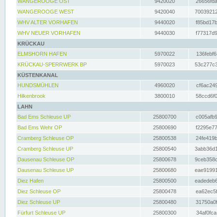
WANGEROOGE OST
9420020
26656fda
WANGEROOGE WEST
9420040
70039212
WHV ALTER VORHAFEN
9440020
f85bd17b
WHV NEUER VORHAFEN
9440030
f77317d9
KRÜCKAU
ELMSHORN HAFEN
5970022
136febf6
KRÜCKAU-SPERRWERK BP
5970023
53c277c3
KÜSTENKANAL
HUNDSMÜHLEN
4960020
cf6ac249
Hilkenbrook
3800010
58ccd6f0
LAHN
Bad Ems Schleuse UP
25800700
c005afb9
Bad Ems Wehr OP
25800690
f2295e77
Cramberg Schleuse OP
25800538
24fe419b
Cramberg Schleuse UP
25800540
3abb36d1
Dausenau Schleuse OP
25800678
9ceb358c
Dausenau Schleuse UP
25800680
eae91991
Diez Hafen
25800500
eadedeb6
Diez Schleuse OP
25800478
ea62ec5f
Diez Schleuse UP
25800480
31750a0f
Fürfurt Schleuse UP
25800300
34af0fca