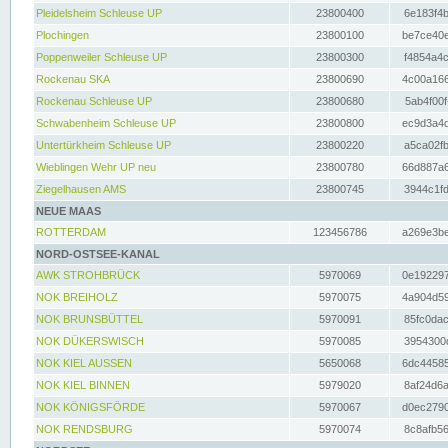
Pleidelsheim Schleuse UP
23800400
6e183f4b
Plochingen
23800100
be7ce40e
Poppenweiler Schleuse UP
23800300
f4854a4c
Rockenau SKA
23800690
4c00a166
Rockenau Schleuse UP
23800680
5ab4f00f
Schwabenheim Schleuse UP
23800800
ec9d3a4d
Untertürkheim Schleuse UP
23800220
a5ca02fb
Wieblingen Wehr UP neu
23800780
66d887a6
Ziegelhausen AMS
23800745
3944c1fd
NEUE MAAS
ROTTERDAM
123456786
a269e3be
NORD-OSTSEE-KANAL
AWK STROHBRÜCK
5970069
0e192297
NOK BREIHOLZ
5970075
4a904d59
NOK BRUNSBÜTTEL
5970091
85fc0dac
NOK DÜKERSWISCH
5970085
3954300d
NOK KIEL AUSSEN
5650068
6dc44585
NOK KIEL BINNEN
5979020
8af24d6a
NOK KÖNIGSFÖRDE
5970067
d0ec2790
NOK RENDSBURG
5970074
8c8afb56