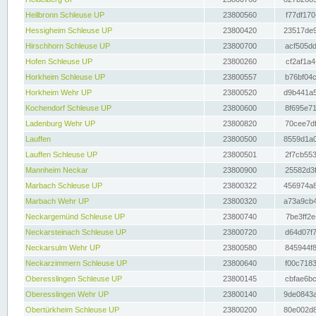
Heilbronn Schleuse UP
23800560
f77df170
Hessigheim Schleuse UP
23800420
23517de9
Hirschhorn Schleuse UP
23800700
acf505dd
Hofen Schleuse UP
23800260
cf2af1a4
Horkheim Schleuse UP
23800557
b76bf04c
Horkheim Wehr UP
23800520
d9b441a5
Kochendorf Schleuse UP
23800600
8f695e71
Ladenburg Wehr UP
23800820
70cee7df
Lauffen
23800500
8559d1a0
Lauffen Schleuse UP
23800501
2f7cb553
Mannheim Neckar
23800900
25582d3f
Marbach Schleuse UP
23800322
456974a8
Marbach Wehr UP
23800320
a73a9cb4
Neckargemünd Schleuse UP
23800740
7be3ff2e
Neckarsteinach Schleuse UP
23800720
d64d07f7
Neckarsulm Wehr UP
23800580
845944f8
Neckarzimmern Schleuse UP
23800640
f00c7183
Oberesslingen Schleuse UP
23800145
cbfae6bc
Oberesslingen Wehr UP
23800140
9de0843a
Obertürkheim Schleuse UP
23800200
80e002d8