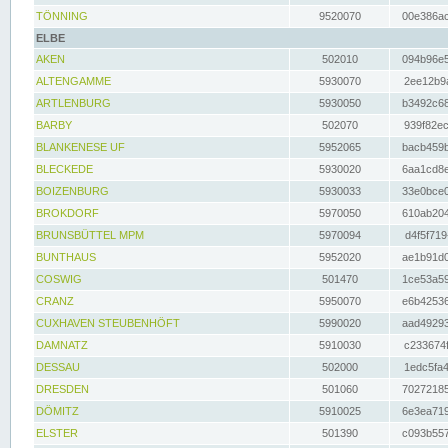
TÖNNING
9520070
00e386ac
ELBE
AKEN
502010
094b96e5
ALTENGAMME
5930070
2ee12b9a
ARTLENBURG
5930050
b3492c68
BARBY
502070
939f82ec
BLANKENESE UF
5952065
bacb459b
BLECKEDE
5930020
6aa1cd8e
BOIZENBURG
5930033
33e0bce0
BROKDORF
5970050
610ab204
BRUNSBÜTTEL MPM
5970094
d4f5f719
BUNTHAUS
5952020
ae1b91d0
COSWIG
501470
1ce53a59
CRANZ
5950070
e6b42536
CUXHAVEN STEUBENHÖFT
5990020
aad49293
DAMNATZ
5910030
c233674f
DESSAU
502000
1edc5fa4
DRESDEN
501060
70272185
DÖMITZ
5910025
6e3ea719
ELSTER
501390
c093b557