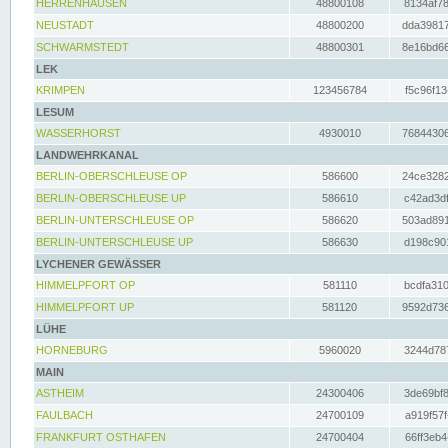
HERRENHAUSEN
48800108
8134af78
NEUSTADT
48800200
dda39817
SCHWARMSTEDT
48800301
8e16bd66
LEK
KRIMPEN
123456784
f5c96f13
LESUM
WASSERHORST
4930010
76844306
LANDWEHRKANAL
BERLIN-OBERSCHLEUSE OP
586600
24ce3282
BERLIN-OBERSCHLEUSE UP
586610
c42ad3df
BERLIN-UNTERSCHLEUSE OP
586620
503ad891
BERLIN-UNTERSCHLEUSE UP
586630
d198c901
LYCHENER GEWÄSSER
HIMMELPFORT OP
581110
bcdfa310
HIMMELPFORT UP
581120
9592d736
LÜHE
HORNEBURG
5960020
3244d787
MAIN
ASTHEIM
24300406
3de69bf8
FAULBACH
24700109
a919f57f
FRANKFURT OSTHAFEN
24700404
66ff3eb4