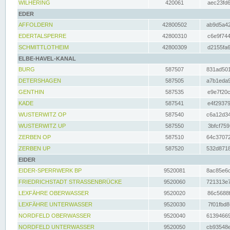
WILHERING
420061
aec23fd6
EDER
AFFOLDERN
42800502
ab9d5a42
EDERTALSPERRE
42800310
c6e9f744
SCHMITTLOTHEIM
42800309
d2155fa6
ELBE-HAVEL-KANAL
BURG
587507
831ad501
DETERSHAGEN
587505
a7b1eda9
GENTHIN
587535
e9e7f20c
KADE
587541
e4f29379
WUSTERWITZ OP
587540
c6a12d34
WUSTERWITZ UP
587550
3bfcf759
ZERBEN OP
587510
64c37072
ZERBEN UP
587520
532d8718
EIDER
EIDER-SPERRWERK BP
9520081
8ac85e6c
FRIEDRICHSTADT STRASSENBRÜCKE
9520060
721313e7
LEXFÄHRE OBERWASSER
9520020
86c5688f
LEXFÄHRE UNTERWASSER
9520030
7f01fbd8
NORDFELD OBERWASSER
9520040
61394669
NORDFELD UNTERWASSER
9520050
cb93548e