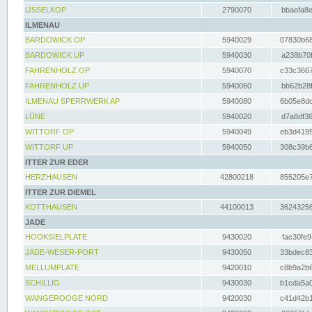
IJSSELKOP
2790070
bbaefa8e
ILMENAU
BARDOWICK OP
5940029
07830b68
BARDOWICK UP
5940030
a238b70f
FAHRENHOLZ OP
5940070
c33c3667
FAHRENHOLZ UP
5940060
bb62b28f
ILMENAU SPERRWERK AP
5940080
6b05e8dc
LÜNE
5940020
d7a8df36
WITTORF OP
5940049
eb3d4195
WITTORF UP
5940050
308c39b6
ITTER ZUR EDER
HERZHAUSEN
42800218
855205e7
ITTER ZUR DIEMEL
KOTTHAUSEN
44100013
36243256
JADE
HOOKSIELPLATE
9430020
fac30fe9
JADE-WESER-PORT
9430050
33bdec83
MELLUMPLATE
9420010
c8b9a2b6
SCHILLIG
9430030
b1cda5a0
WANGEROOGE NORD
9420030
c41d42b1