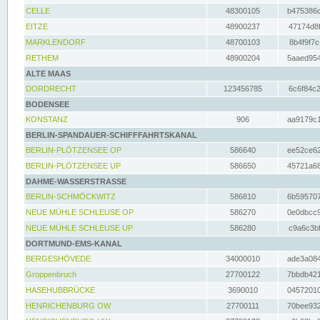
CELLE
48300105
b475386c
EITZE
48900237
47174d8f
MARKLENDORF
48700103
8b4f9f7c
RETHEM
48900204
5aaed954
ALTE MAAS
DORDRECHT
123456785
6c6f84c2
BODENSEE
KONSTANZ
906
aa9179c1
BERLIN-SPANDAUER-SCHIFFFAHRTSKANAL
BERLIN-PLÖTZENSEE OP
586640
ee52ce62
BERLIN-PLÖTZENSEE UP
586650
45721a68
DAHME-WASSERSTRASSE
BERLIN-SCHMÖCKWITZ
586810
6b595707
NEUE MÜHLE SCHLEUSE OP
586270
0e0dbcc9
NEUE MÜHLE SCHLEUSE UP
586280
c9a6c3bf
DORTMUND-EMS-KANAL
BERGESHÖVEDE
34000010
ade3a084
Groppenbruch
27700122
7bbdb421
HASEHUBBRÜCKE
3690010
04572010
HENRICHENBURG OW
27700111
70bee932