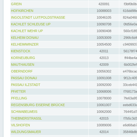
GREIN
420091
f3bf0b0b
HOFKIRCHEN
10088003
616dd98e
INGOLSTADT LUITPOLDSTRASSE
10046105
824a046b
KACHLET SCHLEUSE UP
10090708
0fd56e0a
KACHLET WEHR UP
10090408
560cf185
KELHEIM DONAU
10053009
296fc6d4
KELHEIMWINZER
10054500
c9409937
KIENSTOCK
42011
56178f74
KORNEUBURG
42013
ff44be4a
MAUTHAUSEN
42009
6b002fef
OBERNDORF
10056302
e476bcad
PASSAU DONAU
10091008
9f12c405
PASSAU ILZSTADT
10092000
33ceb441
PFATTER
10068006
f768173a
PFELLING
10078000
7fe63a95
REGENSBURG EISERNE BRÜCKE
10061007
eebd633a
SCHWABELWEIS
10062000
7644f1d7
THEBNERSTRASSL
42015
f7b5c3d3
VILSHOFEN
10089006
e6d68ab7
WILDUNGSMAUER
42014
35846b8b