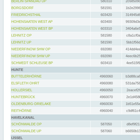
BERLIN-SPANDAU UP
580310
2c68509c
BORGSDORF
581591
1b2e2996
FRIEDRICHSTHAL
603420
314945d6
HOHENSAATEN WEST AP
603400
99309d3e
HOHENSAATEN WEST BP
603310
3404a6e5
LEHNITZ OP
581580
c8a1cf0a
LEHNITZ UP
581590
5bb1f56d
NIEDERFINOW SHW OP
692080
414dd4ee
NIEDERFINOW SHW UP
692090
4eec6b25
SCHWEDT SCHLEUSE BP
603410
4ee515f9
HUNTE
BUTTELERHÖRNE
4960060
b3d88ca6
ELSFLETH OHRT
4960080
531da758
HOLLERSIEL
4960050
2eacef2f
HUNTEBRÜCK
4960070
2e1d458b
OLDENBURG-DRIELAKE
4960030
1b51e55e
REITHÖRNE
4960040
c9df61c4
HAVELKANAL
SCHÖNWALDE OP
587050
d8ef9f21
SCHÖNWALDE UP
587060
b6650b13
IJSSEL