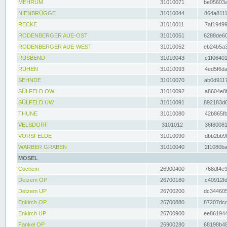
MEHRUM
31010071
be05603a
NIENBRÜGGE
31010044
864a8111
RECKE
31010011
7af19499
RODENBERGER AUE-OST
31010051
6288de60
RODENBERGER AUE-WEST
31010052
eb24b5a3
RUSBEND
31010043
c1f06401
RÜHEN
31010093
4ed5f6da
SEHNDE
31010070
ab0d9117
SÜLFELD OW
31010092
a8604e8f
SÜLFELD UW
31010091
892183d6
THUNE
31010080
42b865fb
VELSDORF
3101012
36f80081
VORSFELDE
31010090
dbb2bb9f
WARBER GRABEN
31010040
2f1080ba
MOSEL
Cochem
26900400
768df4e9
Detzem OP
26700180
c40912fd
Detzem UP
26700200
dc344605
Enkirch OP
26700880
87207dcd
Enkirch UP
26700900
ee861944
Fankel OP
26900280
68198b48