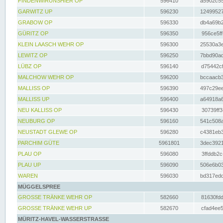
FINDENWIRUNSHIER OP
596410
a5902c55
GARWITZ UP
596230
12499527
GRABOW OP
596330
db4a69b2
GÜRITZ OP
596350
956ce5ff
KLEIN LAASCH WEHR OP
596300
25530a3e
LEWITZ OP
596250
7bbd90ad
LÜBZ OP
596140
d75442cf
MALCHOW WEHR OP
596200
bccaacb3
MALLISS OP
596390
497c29ee
MALLISS UP
596400
a64918a6
NEU KALLISS OP
596430
30739ff3
NEUBURG OP
596160
541c508a
NEUSTADT GLEWE OP
596280
c4381eb3
PARCHIM GÜTE
5961801
3dec3921
PLAU OP
596080
3ffddb2c
PLAU UP
596090
506e6b03
WAREN
596030
bd317edd
MÜGGELSPREE
GROSSE TRÄNKE WEHR OP
582660
81630fdd
GROSSE TRÄNKE WEHR UP
582670
cfad4ee5
MÜRITZ-HAVEL-WASSERSTRASSE