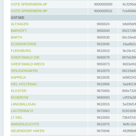
OSTE-SPERRWERK AP
9000000590
8c3295dc
OSTE-SPERRWERK BP
9000000532
7cb4566b
OSTSEE
ALTHAGEN
9650024
b8d05bf9
BARHÖFT
9650040
09227288
BARTH
9650030
00c33ed9
ECKERNFÖRDE
9610045
1faa9b2c
FLENSBURG
9610010
9e19c411
GREIFSWALD OIE
9690078
087b6386
GREIFSWALD-WIECK
9650073
6b53ef42
HEILIGENHAFEN
9610070
06219dd9
KAPPELN
9610035
b09f2243
KIEL-HOLTENAU
9610066
3ad4013f
KLOSTER
9670050
905e7328
KOSEROW
9690093
c0f33a36
LANGBALLIGAU
9610015
5a33bf14
LAUTERBACH
9670063
91922b9b
LT KIEL
9610050
736437d7
MARIENLEUCHTE
9610075
8effc15d
NEUENDORF HAFEN
9670046
492f85b8