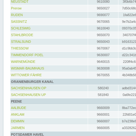
NEUSTADT
9610080
3f0b6b74
Prerow
9650027
7d50c68c
RUDEN
9690077
1fa822e6
SASSNITZ
9670065
9e7b2a4d
SCHLESWIG
9610040
09370c05
STAHLBRODE
9650070
340707f4
STRALSUND
9650043
b9163121
THIESSOW
9670067
d1c9bb3c
TIMMENDORF POEL
9630007
d22c341b
WARNEMÜNDE
9640015
220ff4c6
WISMAR-BAUMHAUS
9630008
95a0ab45
WITTOWER FÄHRE
9670055
4b348b56
ORANIENBURGER KANAL
SACHSENHAUSEN OP
580240
adbd3144
SACHSENHAUSEN UP
581840
0a6fe221
PEENE
AALBUDE
9660009
8ba772ed
ANKLAM
9660001
22fd01e0
DEMMIN
9660007
b7e238e8
JARMEN
9660005
a3328262
POTSDAMER HAVEL