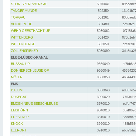
STÖR-SPERRWERK AP
5970041
d9acdbec
TANGERMÜNDE
502350
13e91b77
TORGAU
501261
83bbaedb
VOCKERODE
501480
ae93f2a5
WEHR GEESTHACHT UP
5930062
0f7f58a8
WITTENBERG
501420
070b1eb4
WITTENBERGE
503050
cbf3cd49
ZOLLENSPIEKER
5930090
3de8ea26
ELBE-LÜBECK-KANAL
BÜSSAU UP
9669040
bf7bb8e8
DONNERSCHLEUSE OP
9660049
45634232
MÖLLN
9660050
46644438
EMS
DALUM
3550040
ad357e52
DUKEGAT
3990020
7753c1fa
EMDEN NEUE SEESCHLEUSE
3970010
edfdf747
EMSHÖRN
9340010
c8af067c
FUESTRUP
3310010
3a8ed45f
KNOCK
3990010
438b565e
LEERORT
3910010
abb23dad