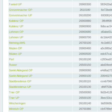
Fankel UP
26900300
583420a8
Grevenmacher OP
2610180
6e72bebf
Grevenmacher UP
26100200
69308142
Koblenz OP
26900880
3f64ff08
Koblenz UP
26900900
9dbcac54
Lehmen OP
26900680
d0abe01a
Lehmen UP
26900700
dc1bb420
Mehring AMS
26700100
4c1b6f17
Müden OP
26900480
a5c880a3
Müden UP
26900500
edc67ca3
Perl
26100100
c263ea53
Ruwer
26500150
abd34ee6
Sankt Aldegund OP
26900080
e4d6a271
Sankt Aldegund UP
26900100
20640279
Stadtbredimus OP
26100110
cceb7060
Stadtbredimus UP
26100130
dfdf753b
Trier OP
26500080
9d2b4126
Trier UP
26500100
3bec53ca
Wincheringen
26100140
bb5560fc
Wintrich OP
26700380
cb4789e4