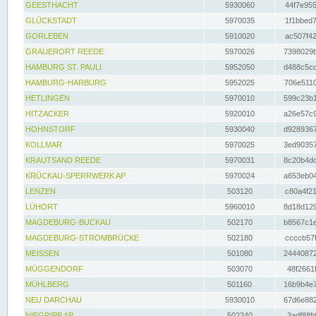
GEESTHACHT
5930060
44f7e955
GLÜCKSTADT
5970035
1f1bbed7
GORLEBEN
5910020
ac507f42
GRAUERORT REEDE
5970026
7398029b
HAMBURG ST. PAULI
5952050
d488c5cc
HAMBURG-HARBURG
5952025
706e5110
HETLINGEN
5970010
599c23b1
HITZACKER
5920010
a26e57c9
HOHNSTORF
5930040
d9289367
KOLLMAR
5970025
3ed90357
KRAUTSAND REEDE
5970031
8c20b4dc
KRÜCKAU-SPERRWERK AP
5970024
a653eb04
LENZEN
503120
c80a4f21
LÜHORT
5960010
8d18d129
MAGDEBURG-BUCKAU
502170
b8567c1e
MAGDEBURG-STROMBRÜCKE
502180
ccccb57f
MEISSEN
501080
24440872
MÜGGENDORF
503070
48f2661f
MÜHLBERG
501160
16b9b4e7
NEU DARCHAU
5930010
67d6e882
NIEGRIPP AP
502240
3adf88fd