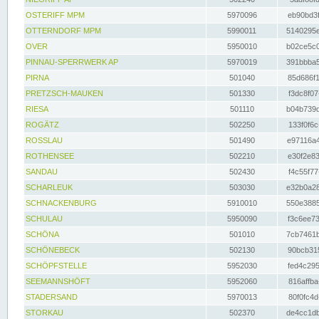
OSTERIFF MPM
5970096
eb90bd3f
OTTERNDORF MPM
5990011
5140295e
OVER
5950010
b02ce5c0
PINNAU-SPERRWERK AP
5970019
391bbba5
PIRNA
501040
85d686f1
PRETZSCH-MAUKEN
501330
f3dc8f07
RIESA
501110
b04b739d
ROGÄTZ
502250
133f0f6c
ROSSLAU
501490
e97116a4
ROTHENSEE
502210
e30f2e83
SANDAU
502430
f4c55f77
SCHARLEUK
503030
e32b0a28
SCHNACKENBURG
5910010
550e3885
SCHULAU
5950090
f3c6ee73
SCHÖNA
501010
7cb7461b
SCHÖNEBECK
502130
90bcb315
SCHÖPFSTELLE
5952030
fed4c295
SEEMANNSHÖFT
5952060
816affba
STADERSAND
5970013
80f0fc4d
STORKAU
502370
de4cc1db