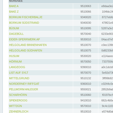
NORDSEE
BAKE A
9510063
e8daa3e2
BAKE Z
9510066
104fdc24
BORKUM FISCHERBALJE
9340020
8727ebfd
BORKUM SÜDSTRAND
9340030
478f21e9
BÜSUM
9510095
5287a3e1
DAGEBÜLL
9570040
6233e901
EIDER-SPERRWERK AP
9530010
04acd7e5
HELGOLAND BINNENHAFEN
9510070
c0ec139b
HELGOLAND SÜDHAFEN
9510075
0d8233b8
HUSUM
9530020
e114aeec
HÖRNUM
9570050
733755fd
LANGEOOG
9390010
a0c1dcb6
LIST AUF SYLT
9570070
5e92d73f
MITTELGRUND
9510132
3ff99b92
NORDERNEY RIFFGAT
9360010
c0244c0e
PELLWORM ANLEGER
9550021
2852b9ab
SCHARHÖRN
9510060
f0197bcf
SPIEKEROOG
9410010
662c4b5e
WITTDÜN
9570010
9c4c11f2
ZEHNERLOCH
9510010
e574d0af