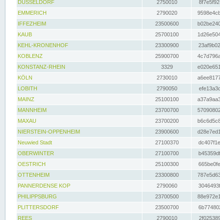
DÜSSELDORF
2750010
8f7e5f92
EMMERICH
2790020
9598e4cb
IFFEZHEIM
23500600
b02be240
KAUB
25700100
1d26e504
KEHL-KRONENHOF
23300900
23af9b02
KOBLENZ
25900700
4c7d796a
KONSTANZ-RHEIN
3329
e020e651
KÖLN
2730010
a6ee8177
LOBITH
2790050
efe13a3d
MAINZ
25100100
a37a9aa3
MANNHEIM
23700700
57090802
MAXAU
23700200
b6c6d5c8
NIERSTEIN-OPPENHEIM
23900600
d28e7ed1
Neuwied Stadt
27100370
dc407f1e
OBERWINTER
27100700
b45359df
OESTRICH
25100300
665be0fe
OTTENHEIM
23300800
787e5d63
PANNERDENSE KOP
2790060
3046493f
PHILIPPSBURG
23700500
88e972e1
PLITTERSDORF
23500700
6b774802
REES
2790010
2f025389